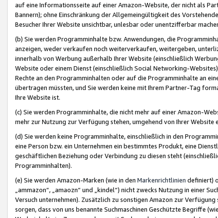
auf eine Informationsseite auf einer Amazon-Website, der nicht als Part
Bannern); ohne Einschränkung der Allgemeingültigkeit des Vorstehende
Besucher Ihrer Website unsichtbar, unlesbar oder unentzifferbar mache
(b) Sie werden Programminhalte bzw. Anwendungen, die Programminhalt
anzeigen, weder verkaufen noch weiterverkaufen, weitergeben, unterli
innerhalb von Werbung außerhalb Ihrer Website (einschließlich Werbun
Website oder einem Dienst (einschließlich Social Networking-Website
Rechte an den Programminhalten oder auf die Programminhalte an eine a
übertragen müssten, und Sie werden keine mit Ihrem Partner-Tag formati
Ihre Website ist.
(c) Sie werden Programminhalte, die nicht mehr auf einer Amazon-Websit
mehr zur Nutzung zur Verfügung stehen, umgehend von Ihrer Website e
(d) Sie werden keine Programminhalte, einschließlich in den Programmin
eine Person bzw. ein Unternehmen ein bestimmtes Produkt, eine Dienstle
geschäftlichen Beziehung oder Verbindung zu diesen steht (einschließli
Programminhalten).
(e) Sie werden Amazon-Marken (wie in den
Markenrichtlinien
definiert) 
„ammazon“, „amaozn“ und „kindel“) nicht zwecks Nutzung in einer Suc
Versuch unternehmen). Zusätzlich zu sonstigen Amazon zur Verfügung 
sorgen, dass von uns benannte Suchmaschinen Geschützte Begriffe (wie 