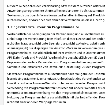
Mit dem Akzeptieren der Vereinbarung bzw. mit dem Aufrufen oder Nutz
Anwendungsprogrammierschnittstellen und anderer Tools (zusammen die
Texten und sonstigen Informationen und Inhalten in Bezug auf Produkte
nutzen können, erklären Sie sich damit einverstanden, an diese Lizenz 
1. Eingeschränkte Lizenz für Programminhalte
Vorbehaltlich der Bedingungen der Vereinbarung und ausschließlich z
Einhaltung der Vereinbarung (einschließlich dieser Lizenz und der ande
nicht übertragbare, nicht unterlizenzierbare, nicht exklusive, gebühren
anzuzeigen; (b) nur diejenigen der Amazon-Marken zu verwenden (wie in 
Programminhalte, ausschließlich auf Ihrer Website und in Übereinstimmu
API, Datenfeeds und Produkt-Werbeinhalte ausschließlich gemäß den Spe
Kopieren oder andere Verwenden von Programminhalten zugunsten Dri
Sammeln und Extrahieren von Daten. Zur Klarstellung: Zu den Program
Sie werden Programminhalte ausschließlich nach Maßgabe der Besti
hiermit eingeräumten Lizenz nutzen. Unbeschadet des Vorstehenden we
Umsätze auf eine Amazon-Website zu leiten, und werden Programminhal
Verbindung mit Programminhalten Besucher auf andere Websites als ein
unmittelbarem Zusammenhang mit den Programminhalten stehen, Links z
Nutzung der Programminhalte ausschließlich mit der betreffenden Pr
nicht mit einer anderen Webpage verlinken.