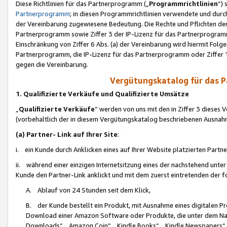
Diese Richtlinien für das Partnerprogramm („
Programmrichtlinien
“)
Partnerprogramm
; in diesen Programmrichtlinien verwendete und durch
der Vereinbarung zugewiesene Bedeutung. Die Rechte und Pflichten de
Partnerprogramm sowie Ziffer 3 der IP-Lizenz für das Partnerprogram
Einschränkung von Ziffer 6 Abs. (a) der Vereinbarung wird hiermit Fol
Partnerprogramm, die IP-Lizenz für das Partnerprogramm oder Ziffer 1
gegen die Vereinbarung.
Vergütungskatalog für das 
1. Qualifizierte Verkäufe und Qualifizierte Umsätze
„
Qualifizierte Verkäufe
“ werden von uns mit den in Ziffer 3 diese
(vorbehaltlich der in diesem Vergütungskatalog beschriebenen Ausnah
(a) Partner- Link auf Ihrer Site
:
i. ein Kunde durch Anklicken eines auf Ihrer Website platzierten Part
ii. während einer einzigen Internetsitzung eines der nachstehend unter (i)
Kunde den Partner-Link anklickt und mit dem zuerst eintretenden der f
A. Ablauf von 24 Stunden seit dem Klick,
B. der Kunde bestellt ein Produkt, mit Ausnahme eines digitalen P
Download einer Amazon Software oder Produkte, die unter dem N
Downloads“, „Amazon Coin“, „Kindle Books“, „Kindle Newspapers“, „