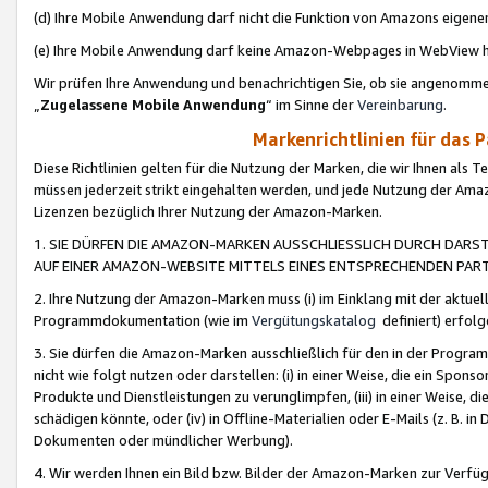
(d) Ihre Mobile Anwendung darf nicht die Funktion von Amazons eige
(e) Ihre Mobile Anwendung darf keine Amazon-Webpages in WebView 
Wir prüfen Ihre Anwendung und benachrichtigen Sie, ob sie angenomm
„
Zugelassene Mobile Anwendung
“ im Sinne der
Vereinbarung
.
Markenrichtlinien für das 
Diese Richtlinien gelten für die Nutzung der Marken, die wir Ihnen als 
müssen jederzeit strikt eingehalten werden, und jede Nutzung der Ama
Lizenzen bezüglich Ihrer Nutzung der Amazon-Marken.
1. SIE DÜRFEN DIE AMAZON-MARKEN AUSSCHLIESSLICH DURCH DARS
AUF EINER AMAZON-WEBSITE MITTELS EINES ENTSPRECHENDEN PART
2. Ihre Nutzung der Amazon-Marken muss (i) im Einklang mit der aktuells
Programmdokumentation (wie im
Vergütungskatalog
definiert) erfolg
3. Sie dürfen die Amazon-Marken ausschließlich für den in der Progr
nicht wie folgt nutzen oder darstellen: (i) in einer Weise, die ein Spo
Produkte und Dienstleistungen zu verunglimpfen, (iii) in einer Weise
schädigen könnte, oder (iv) in Offline-Materialien oder E-Mails (z. B.
Dokumenten oder mündlicher Werbung).
4. Wir werden Ihnen ein Bild bzw. Bilder der Amazon-Marken zur Verfüg