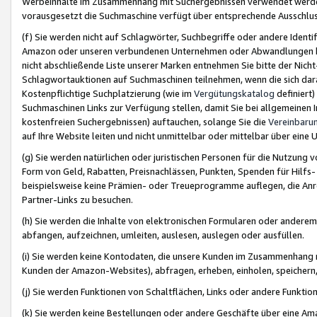
Werbeinhalte im Zusammenhang mit Suchergebnissen verwendet werden,
vorausgesetzt die Suchmaschine verfügt über entsprechende Ausschlu
(f) Sie werden nicht auf Schlagwörter, Suchbegriffe oder andere Ident
Amazon oder unseren verbundenen Unternehmen oder Abwandlungen bzw
nicht abschließende Liste unserer Marken entnehmen Sie bitte der Nich
Schlagwortauktionen auf Suchmaschinen teilnehmen, wenn die sich da
Kostenpflichtige Suchplatzierung (wie im
Vergütungskatalog
definiert
Suchmaschinen Links zur Verfügung stellen, damit Sie bei allgemeinen I
kostenfreien Suchergebnissen) auftauchen, solange Sie die
Vereinbaru
auf Ihre Website leiten und nicht unmittelbar oder mittelbar über eine
(g) Sie werden natürlichen oder juristischen Personen für die Nutzung 
Form von Geld, Rabatten, Preisnachlässen, Punkten, Spenden für Hilfs
beispielsweise keine Prämien- oder Treueprogramme auflegen, die Anrei
Partner-Links zu besuchen.
(h) Sie werden die Inhalte von elektronischen Formularen oder anderem M
abfangen, aufzeichnen, umleiten, auslesen, auslegen oder ausfüllen.
(i) Sie werden keine Kontodaten, die unsere Kunden im Zusammenhang 
Kunden der Amazon-Websites), abfragen, erheben, einholen, speichern,
(j) Sie werden Funktionen von Schaltflächen, Links oder andere Funkti
(k) Sie werden keine Bestellungen oder andere Geschäfte über eine Ama