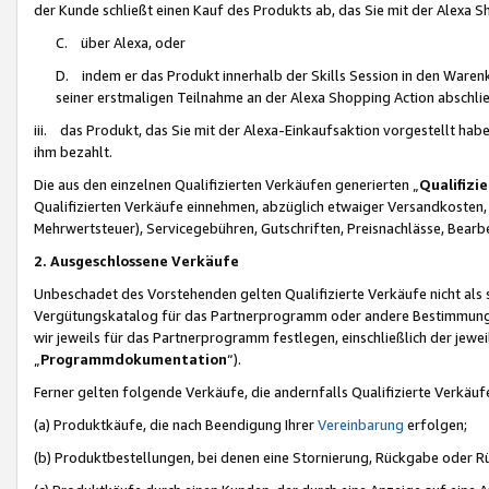
der Kunde schließt einen Kauf des Produkts ab, das Sie mit der Alexa 
C. über Alexa, oder
D. indem er das Produkt innerhalb der Skills Session in den Waren
seiner erstmaligen Teilnahme an der Alexa Shopping Action abschlie
iii. das Produkt, das Sie mit der Alexa-Einkaufsaktion vorgestellt ha
ihm bezahlt.
Die aus den einzelnen Qualifizierten Verkäufen generierten „
Qualifizi
Qualifizierten Verkäufe einnehmen, abzüglich etwaiger Versandkosten
Mehrwertsteuer), Servicegebühren, Gutschriften, Preisnachlässe, Bear
2. Ausgeschlossene Verkäufe
Unbeschadet des Vorstehenden gelten Qualifizierte Verkäufe nicht als
Vergütungskatalog für das Partnerprogramm oder andere Bestimmungen,
wir jeweils für das Partnerprogramm festlegen, einschließlich der jewe
„
Programmdokumentation
“).
Ferner gelten folgende Verkäufe, die andernfalls Qualifizierte Verkä
(a) Produktkäufe, die nach Beendigung Ihrer
Vereinbarung
erfolgen;
(b) Produktbestellungen, bei denen eine Stornierung, Rückgabe oder R