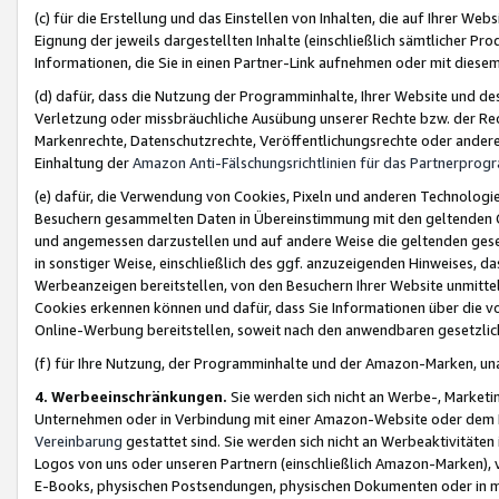
(c) für die Erstellung und das Einstellen von Inhalten, die auf Ihrer We
Eignung der jeweils dargestellten Inhalte (einschließlich sämtlicher 
Informationen, die Sie in einen Partner-Link aufnehmen oder mit diese
(d) dafür, dass die Nutzung der Programminhalte, Ihrer Website und des 
Verletzung oder missbräuchliche Ausübung unserer Rechte bzw. der Recht
Markenrechte, Datenschutzrechte, Veröffentlichungsrechte oder anderer
Einhaltung der
Amazon Anti-Fälschungsrichtlinien für das Partnerpro
(e) dafür, die Verwendung von Cookies, Pixeln und anderen Technologien
Besuchern gesammelten Daten in Übereinstimmung mit den geltenden Ge
und angemessen darzustellen und auf andere Weise die geltenden geset
in sonstiger Weise, einschließlich des ggf. anzuzeigenden Hinweises, d
Werbeanzeigen bereitstellen, von den Besuchern Ihrer Website unmitte
Cookies erkennen können und dafür, dass Sie Informationen über die v
Online-Werbung bereitstellen, soweit nach den anwendbaren gesetzlic
(f) für Ihre Nutzung, der Programminhalte und der Amazon-Marken, u
4. Werbeeinschränkungen.
Sie werden sich nicht an Werbe-, Market
Unternehmen oder in Verbindung mit einer Amazon-Website oder dem Pa
Vereinbarung
gestattet sind. Sie werden sich nicht an Werbeaktivitäten
Logos von uns oder unseren Partnern (einschließlich Amazon-Marken), 
E-Books, physischen Postsendungen, physischen Dokumenten oder in 