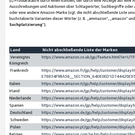
(c) Produktkäufe durch einen Kunden, der durch eine Anzeige auf eine 
Ausschreibungen und Auktionen über Schlagwörter, Suchbegriffe oder 
oder eine andere Amazon-Marke (vgl. die nicht abschließende Liste un
buchstabierte Varianten dieser Wörter (z. B. „ammazon“, „amaozn“ und „
Suchplatzierung
”);
Land
Nicht abschließende Liste der Marken
Vereinigtes
https://www.amazon.co.uk/gp/feature.html?ie=U
Königreich
Frankreich
https://www.amazon.fr/gp/help/customer/displa
E78834F9BA58__SECTION_64DE0ED1D744420E9
Italien
https://www.amazon.it/gp/help/customer/display
Irland
https://www.amazon.ie/gp/help/customer/displa
Niederlande
https://www.amazon.nl/gp/help/customer/display
Spanien
https://www.amazon.es/gp/help/customer/display
Deutschland
https://www.amazon.de/gp/help/customer/displa
Schweden
https://www.amazon.de/gp/help/customer/displa
Polen
https://www.amazon.pl/gp/help/customer/display
Belgien
https://www.amazon.com.be/gp/help/customer/d