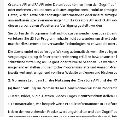
Creators API und PA API oder Datenfeeds können Ihnen den Zugriff auf D
oder mehreren verbundenen Websites angebotenen Produkte ermögliche
Daten, Bilder, Texte oder sonstigen Informationen oder Inhalte zuzugre
anwendbaren Lizenzvereinbarungen für die Creators API und PA API od
diesen verbundenen Websites zur Verfügung gestellt werden.
Sie dürfen den Programminhalt nicht dazu verwenden, geistiges Eigent
verletzen. Sie dürfen Programminhalte nicht verwenden, um direkt ode
maschinelles Lernen oder verwandte Technologien zu entwickeln oder zu
Die Lizenz endet mit sofortiger Wirkung automatisch, wenn Sie zu irg
Vergütungskatalog definiert) nicht rechtzeitig erfüllen bzw. ansonsten
schriftliche Mitteilung an Sie ganz oder teilweise beenden. Sie werden
umgehend einstellen und sämtliche Programminhalte und Amazon-Marke
jeweils verlangt, umgehend von Ihrer Website entfernen und löschen od
2. Voraussetzungen für die Nutzung der Creators API und der P
(a)
Beschreibung
. Im Rahmen dieser Lizenz können wir Ihnen Programmi
• Daten, Bilder, Audio-Dateien, Videos, Logos, Benutzerschnittstellen-
• Textmaterialien, wie beispielsweise Produktinformationen in Textfor
Neben den vorstehenden Produktwerbungsinhalten und dem Zugriff auf 
Zusammenhang mit Creators API und PA API Musterquellcodes und -bibli