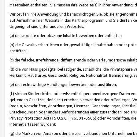
Materialien enthalten. Sie müssen Ihre Website(s) in Ihrer Anwendung ide
Wir prüfen Ihre Anwendung und benachrichtigen Sie, ob sie angenommen
auf Aufnahme Ihrer Website in das Partnerprogramm und Sie dürfen kei
Ungeeignet sind unter anderem Websites:
(a) die sexuelle oder obszöne Inhalte bewerben oder enthalten;
(b) die Gewalt verherrlichen oder gewalttätige Inhalte haben oder pot
anstiften,;
(c) die falsche, irreführende, diffamierende oder verleumderische Inha
(d) die von Hass geprägte, belästigende, schädliche, die Privatsphäre v
Herkunft, Hautfarbe, Geschlecht, Religion, Nationalität, Behinderung, 
(e) die rechtswidrige Handlungen bewerben oder ausführen;
(f) sich an Kinder richten oder wissentlich personenbezogene Daten vo
geltenden Gesetzen definiert) erheben, verwenden oder offenlegen, Vo
Regeln, Vorschriften, Anordnungen, Lizenzen, Genehmigungen, Richtlini
Entscheidungen oder andere Anforderungen einer zuständigen Regierung
Privacy Protection Act (15 U.S.C. §§ 6501-6506) oder Vorschriften, di
Internet erlassen wurden);
(g) die Marken von Amazon oder unseren verbundenen Unternehmen b