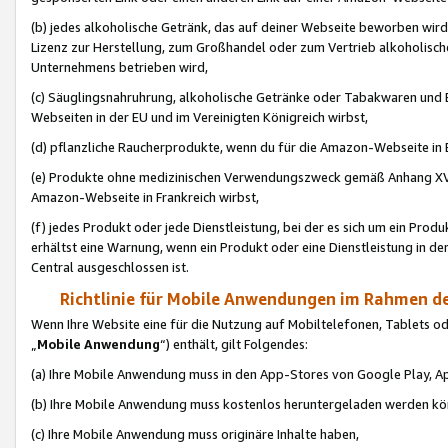
(b) jedes alkoholische Getränk, das auf deiner Webseite beworben wird
Lizenz zur Herstellung, zum Großhandel oder zum Vertrieb alkoholisch
Unternehmens betrieben wird,
(c) Säuglingsnahruhrung, alkoholische Getränke oder Tabakwaren und E
Webseiten in der EU und im Vereinigten Königreich wirbst,
(d) pflanzliche Raucherprodukte, wenn du für die Amazon-Webseite in B
(e) Produkte ohne medizinischen Verwendungszweck gemäß Anhang XVI 
Amazon-Webseite in Frankreich wirbst,
(f) jedes Produkt oder jede Dienstleistung, bei der es sich um ein Prod
erhältst eine Warnung, wenn ein Produkt oder eine Dienstleistung in de
Central ausgeschlossen ist.
Richtlinie für Mobile Anwendungen im Rahmen de
Wenn Ihre Website eine für die Nutzung auf Mobiltelefonen, Tablets 
„
Mobile Anwendung
“) enthält, gilt Folgendes:
(a) Ihre Mobile Anwendung muss in den App-Stores von Google Play, A
(b) Ihre Mobile Anwendung muss kostenlos heruntergeladen werden könn
(c) Ihre Mobile Anwendung muss originäre Inhalte haben,