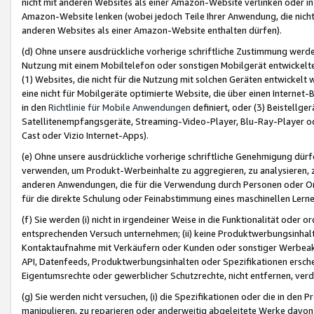
nicht mit anderen Websites als einer Amazon-Website verlinken oder i
Amazon-Website lenken (wobei jedoch Teile Ihrer Anwendung, die nich
anderen Websites als einer Amazon-Website enthalten dürfen).
(d) Ohne unsere ausdrückliche vorherige schriftliche Zustimmung werd
Nutzung mit einem Mobiltelefon oder sonstigen Mobilgerät entwickelt
(1) Websites, die nicht für die Nutzung mit solchen Geräten entwickelt
eine nicht für Mobilgeräte optimierte Website, die über einen Interne
in den
Richtlinie für Mobile Anwendungen
definiert, oder (3) Beistellge
Satellitenempfangsgeräte, Streaming-Video-Player, Blu-Ray-Player ode
Cast oder Vizio Internet-Apps).
(e) Ohne unsere ausdrückliche vorherige schriftliche Genehmigung dürfe
verwenden, um Produkt-Werbeinhalte zu aggregieren, zu analysieren, 
anderen Anwendungen, die für die Verwendung durch Personen oder Or
für die direkte Schulung oder Feinabstimmung eines maschinellen Lern
(f) Sie werden (i) nicht in irgendeiner Weise in die Funktionalität ode
entsprechenden Versuch unternehmen; (ii) keine Produktwerbungsinha
Kontaktaufnahme mit Verkäufern oder Kunden oder sonstiger Werbeaktiv
API, Datenfeeds, Produktwerbungsinhalten oder Spezifikationen erschei
Eigentumsrechte oder gewerblicher Schutzrechte, nicht entfernen, verd
(g) Sie werden nicht versuchen, (i) die Spezifikationen oder die in de
manipulieren, zu reparieren oder anderweitig abgeleitete Werke davon z