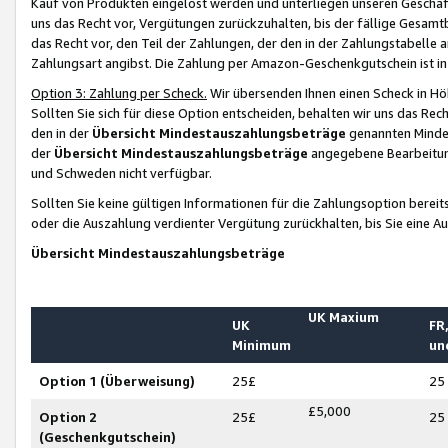
Kauf von Produkten eingelöst werden und unterliegen unseren Geschäf
uns das Recht vor, Vergütungen zurückzuhalten, bis der fällige Gesamt
das Recht vor, den Teil der Zahlungen, der den in der Zahlungstabelle 
Zahlungsart angibst. Die Zahlung per Amazon-Geschenkgutschein ist in
Option 3: Zahlung per Scheck.
Wir übersenden Ihnen einen Scheck in Höh
Sollten Sie sich für diese Option entscheiden, behalten wir uns das Rec
den in der
Übersicht Mindestauszahlungsbeträge
genannten Mindest
der
Übersicht Mindestauszahlungsbeträge
angegebene Bearbeitung
und Schweden nicht verfügbar.
Sollten Sie keine gültigen Informationen für die Zahlungsoption bereit
oder die Auszahlung verdienter Vergütung zurückhalten, bis Sie eine A
Übersicht Mindestauszahlungsbeträge
UK Maxium
UK
FR,
Minimum
un
Option 1 (Überweisung)
25£
25
£5,000
Option 2
25£
25
(Geschenkgutschein)