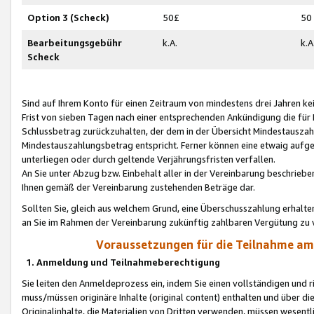
Option 3 (Scheck)
50£
50
Bearbeitungsgebühr
k.A.
k.A
Scheck
Sind auf Ihrem Konto für einen Zeitraum von mindestens drei Jahren kein
Frist von sieben Tagen nach einer entsprechenden Ankündigung die für
Schlussbetrag zurückzuhalten, der dem in der Übersicht Mindestausz
Mindestauszahlungsbetrag entspricht. Ferner können eine etwaig aufg
unterliegen oder durch geltende Verjährungsfristen verfallen.
An Sie unter Abzug bzw. Einbehalt aller in der Vereinbarung beschrieb
Ihnen gemäß der Vereinbarung zustehenden Beträge dar.
Sollten Sie, gleich aus welchem Grund, eine Überschusszahlung erhalte
an Sie im Rahmen der Vereinbarung zukünftig zahlbaren Vergütung zu 
Voraussetzungen für die Teilnahme a
1. Anmeldung und Teilnahmeberechtigung
Sie leiten den Anmeldeprozess ein, indem Sie einen vollständigen und 
muss/müssen originäre Inhalte (original content) enthalten und über d
Originalinhalte, die Materialien von Dritten verwenden, müssen wese