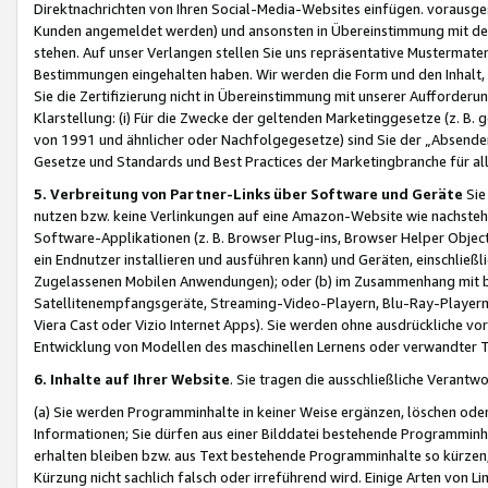
Direktnachrichten von Ihren Social-Media-Websites einfügen. vorausg
Kunden angemeldet werden) und ansonsten in Übereinstimmung mit der
stehen. Auf unser Verlangen stellen Sie uns repräsentative Mustermater
Bestimmungen eingehalten haben. Wir werden die Form und den Inhalt, di
Sie die Zertifizierung nicht in Übereinstimmung mit unserer Aufforderu
Klarstellung: (i) Für die Zwecke der geltenden Marketinggesetze (z. 
von 1991 und ähnlicher oder Nachfolgegesetze) sind Sie der „Absender“ j
Gesetze und Standards und Best Practices der Marketingbranche für 
5. Verbreitung von Partner-Links über Software und Geräte
Sie
nutzen bzw. keine Verlinkungen auf eine Amazon-Website wie nachsteh
Software-Applikationen (z. B. Browser Plug-ins, Browser Helper Objec
ein Endnutzer installieren und ausführen kann) und Geräten, einschlie
Zugelassenen Mobilen Anwendungen); oder (b) im Zusammenhang mit bzw.
Satellitenempfangsgeräte, Streaming-Video-Playern, Blu-Ray-Playern 
Viera Cast oder Vizio Internet Apps). Sie werden ohne ausdrückliche v
Entwicklung von Modellen des maschinellen Lernens oder verwandter 
6. Inhalte auf Ihrer Website
. Sie tragen die ausschließliche Verantwo
(a) Sie werden Programminhalte in keiner Weise ergänzen, löschen oder
Informationen; Sie dürfen aus einer Bilddatei bestehende Programminhal
erhalten bleiben bzw. aus Text bestehende Programminhalte so kürzen, 
Kürzung nicht sachlich falsch oder irreführend wird. Einige Arten von L