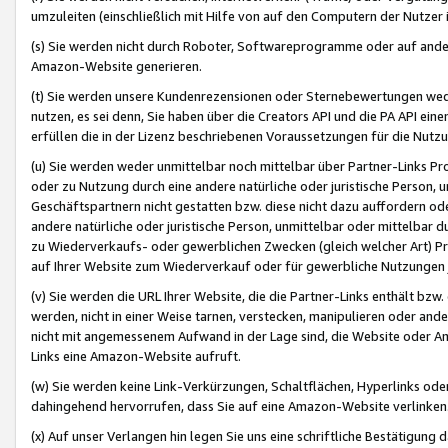
umzuleiten (einschließlich mit Hilfe von auf den Computern der Nutzer i
(s) Sie werden nicht durch Roboter, Softwareprogramme oder auf andere
Amazon-Website generieren.
(t) Sie werden unsere Kundenrezensionen oder Sternebewertungen wed
nutzen, es sei denn, Sie haben über die Creators API und die PA API e
erfüllen die in der Lizenz beschriebenen Voraussetzungen für die Nutzu
(u) Sie werden weder unmittelbar noch mittelbar über Partner-Links P
oder zu Nutzung durch eine andere natürliche oder juristische Person,
Geschäftspartnern nicht gestatten bzw. diese nicht dazu auffordern od
andere natürliche oder juristische Person, unmittelbar oder mittelbar
zu Wiederverkaufs- oder gewerblichen Zwecken (gleich welcher Art) 
auf Ihrer Website zum Wiederverkauf oder für gewerbliche Nutzungen 
(v) Sie werden die URL Ihrer Website, die die Partner-Links enthält b
werden, nicht in einer Weise tarnen, verstecken, manipulieren oder and
nicht mit angemessenem Aufwand in der Lage sind, die Website oder A
Links eine Amazon-Website aufruft.
(w) Sie werden keine Link-Verkürzungen, Schaltflächen, Hyperlinks ode
dahingehend hervorrufen, dass Sie auf eine Amazon-Website verlinken
(x) Auf unser Verlangen hin legen Sie uns eine schriftliche Bestätigung