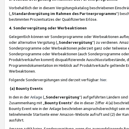
Vorbehaltlich der in diesem Vergütungskatalog beschriebenen Einschr
(„
Standardvergütung im Rahmen des Partnerprogramms
“) besc
bestimmten Prozentsatzes der Qualifizierten Erlöse.
4. Sondervergütung oder Werbeaktionen
Gelegentlich können wir Sonderprogramme oder Werbeaktionen auflegen,
oder alternative Vergütung („
Sondervergütung
”) zu verdienen. Amazo
Sonderprogramme oder Werbeaktionen jederzeit ganz oder teilweise einz
Sonderprogramme oder Werbeaktionen (auch Sonderprogramme oder We
Produktverkäufen kommt) disqualifizierende Ausschlusstatbestände, di
Programmdokumentation im Hinblick auf Produktverkäufe geltende E
Werbeaktionen.
Folgende Sondervergütungen sind derzeit verfügbar:
hier
.
(a) Bounty Events
In den in der
Anlage
(„
Sondervergütung
“) aufgeführten Ländern sind
Zusammenhang mit „
Bounty Events
“ die in dieser Ziffer 4 (a) besch
Bounty Event wie in der Anlage beschrieben anspruchsberechtigt sein mu
teilnehmende Startseite einer Amazon-Website aufruft und (2) der Kun
ausführt.
Amazon zahlt keine Sondervergütung, wenn das zugrundeliegende Boun