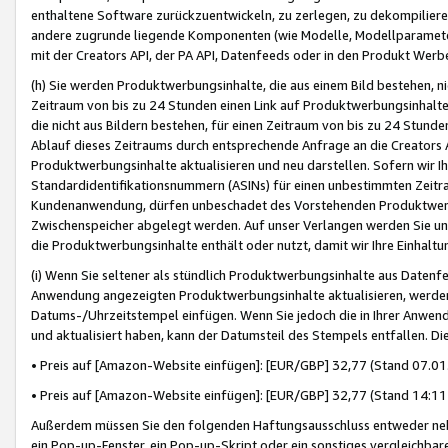
enthaltene Software zurückzuentwickeln, zu zerlegen, zu dekompilier
andere zugrunde liegende Komponenten (wie Modelle, Modellparameter
mit der Creators API, der PA API, Datenfeeds oder in den Produkt Werb
(h) Sie werden Produktwerbungsinhalte, die aus einem Bild bestehen, ni
Zeitraum von bis zu 24 Stunden einen Link auf Produktwerbungsinhalte
die nicht aus Bildern bestehen, für einen Zeitraum von bis zu 24 Stund
Ablauf dieses Zeitraums durch entsprechende Anfrage an die Creators 
Produktwerbungsinhalte aktualisieren und neu darstellen. Sofern wir Ih
Standardidentifikationsnummern (ASINs) für einen unbestimmten Zeitra
Kundenanwendung, dürfen unbeschadet des Vorstehenden Produktwerbu
Zwischenspeicher abgelegt werden. Auf unser Verlangen werden Sie un
die Produktwerbungsinhalte enthält oder nutzt, damit wir Ihre Einhalt
(i) Wenn Sie seltener als stündlich Produktwerbungsinhalte aus Datenfe
Anwendung angezeigten Produktwerbungsinhalte aktualisieren, werden 
Datums-/Uhrzeitstempel einfügen. Wenn Sie jedoch die in Ihrer Anwe
und aktualisiert haben, kann der Datumsteil des Stempels entfallen. Dies
• Preis auf [Amazon-Website einfügen]: [EUR/GBP] 32,77 (Stand 07.01.
• Preis auf [Amazon-Website einfügen]: [EUR/GBP] 32,77 (Stand 14:11 
Außerdem müssen Sie den folgenden Haftungsausschluss entweder neb
ein Pop-up-Fenster, ein Pop-up-Skript oder ein sonstiges vergleichba