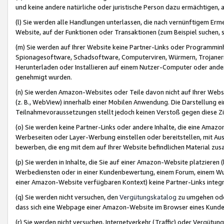
und keine andere natürliche oder juristische Person dazu ermächtigen, a
(l) Sie werden alle Handlungen unterlassen, die nach vernünftigem Erme
Website, auf der Funktionen oder Transaktionen (zum Beispiel suchen, s
(m) Sie werden auf Ihrer Website keine Partner-Links oder Programmin
Spionagesoftware, Schadsoftware, Computerviren, Würmern, Trojaner
Herunterladen oder Installieren auf einem Nutzer-Computer oder ande
genehmigt wurden.
(n) Sie werden Amazon-Websites oder Teile davon nicht auf Ihrer Websi
(z. B., WebView) innerhalb einer Mobilen Anwendung. Die Darstellung ein
Teilnahmevoraussetzungen stellt jedoch keinen Verstoß gegen diese Zif
(o) Sie werden keine Partner-Links oder andere Inhalte, die eine Am
Werbeseiten oder Layer-Werbung einstellen oder bereitstellen, mit Au
bewerben, die eng mit dem auf Ihrer Website befindlichen Material z
(p) Sie werden in Inhalte, die Sie auf einer Amazon-Website platzier
Werbediensten oder in einer Kundenbewertung, einem Forum, einem Wun
einer Amazon-Website verfügbaren Kontext) keine Partner-Links integr
(q) Sie werden nicht versuchen, den
Vergütungskatalog
zu umgehen oder
dass sich eine Webpage einer Amazon-Website im Browser eines Kunden 
(r) Sie werden nicht versuchen, Internetverkehr (Traffic) oder Vergü