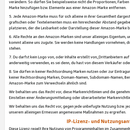
verändern. So dürfen Sie beispielsweise nicht die Proportionen, Farb
Marke hinzufügen bzw. Elemente aus einer Amazon-Marke entfernen.
5. Jede Amazon-Marke muss für sich alleine in ihrer Gesamtheit darge
grafischen oder Textelementen muss ein hinreichender Abstand gegebe
platzieren, der die Lesbarkeit oder Darstellung dieser Amazon-Marke b
6. Alle Rechte an den Amazon-Marken sind unser alleiniges Eigentum, 
kommt alleine uns zugute. Sie werden keine Handlungen vornehmen, 
stehen.
7. Du darfst kein Logo von, oder Inhalte erstellt von,
Drittanbietern au
anderweitig verwenden, es sei denn, du hast von diesem Verkäufer oder
8. Sie dürfen in keiner Rechtsordnung Marken nutzen oder zur Eintragu
keiner Rechtsordnung Marken, Domain-Namen, Subdomain-Namen, Benu
Amazon-Marke zum Verwechseln ähnlich sind.
Wir behalten uns das Recht vor, diese Markenrichtlinien und die gene
Einstellen einer Änderungsmitteilung oder überarbeiteter Markenricht
Wir behalten uns das Recht vor, gegen jede unbefugte Nutzung bzw. jede 
unserem alleinigen Ermessen angemessene Maßnahmen zu ergreifen.
IP-Lizenz- und Nutzungsan
Diese Lizenz regelt Ihre Nutzung von Programminhalten im Zusammen