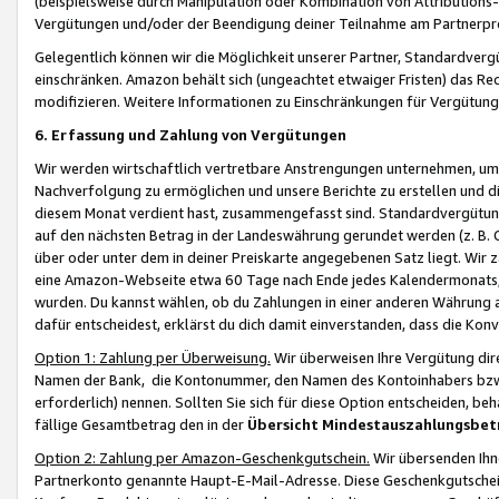
(beispielsweise durch Manipulation oder Kombination von Attributions-
Vergütungen und/oder der Beendigung deiner Teilnahme am Partnerp
Gelegentlich können wir die Möglichkeit unserer Partner, Standardv
einschränken. Amazon behält sich (ungeachtet etwaiger Fristen) das Re
modifizieren. Weitere Informationen zu Einschränkungen für Vergütung
6. Erfassung und Zahlung von Vergütungen
Wir werden wirtschaftlich vertretbare Anstrengungen unternehmen, um 
Nachverfolgung zu ermöglichen und unsere Berichte zu erstellen und di
diesem Monat verdient hast, zusammengefasst sind. Standardvergütung
auf den nächsten Betrag in der Landeswährung gerundet werden (z. B. C
über oder unter dem in deiner Preiskarte angegebenen Satz liegt. Wir
eine Amazon-Webseite etwa 60 Tage nach Ende jedes Kalendermonats, i
wurden. Du kannst wählen, ob du Zahlungen in einer anderen Währung
dafür entscheidest, erklärst du dich damit einverstanden, dass die K
Option 1: Zahlung per Überweisung.
Wir überweisen Ihre Vergütung dir
Namen der Bank, die Kontonummer, den Namen des Kontoinhabers bzw. a
erforderlich) nennen. Sollten Sie sich für diese Option entscheiden, be
fällige Gesamtbetrag den in der
Übersicht Mindestauszahlungsbet
Option 2: Zahlung per Amazon-Geschenkgutschein.
Wir übersenden Ihne
Partnerkonto genannte Haupt-E-Mail-Adresse. Diese Geschenkgutschei