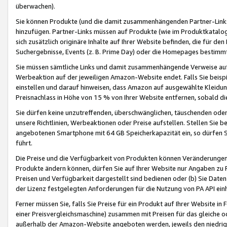
überwachen).
Sie können Produkte (und die damit zusammenhängenden Partner-Links)
hinzufügen. Partner-Links müssen auf Produkte (wie im Produktkatalog de
sich zusätzlich originäre Inhalte auf Ihrer Website befinden, die für 
Suchergebnisse, Events (z. B. Prime Day) oder die Homepages bestimmte
Sie müssen sämtliche Links und damit zusammenhängende Verweise auf z
Werbeaktion auf der jeweiligen Amazon-Website endet. Falls Sie beisp
einstellen und darauf hinweisen, dass Amazon auf ausgewählte Kleidun
Preisnachlass in Höhe von 15 % von Ihrer Website entfernen, sobald di
Sie dürfen keine unzutreffenden, überschwänglichen, täuschenden od
unsere Richtlinien, Werbeaktionen oder Preise aufstellen. Stellen Sie 
angebotenen Smartphone mit 64 GB Speicherkapazität ein, so dürfen S
führt.
Die Preise und die Verfügbarkeit von Produkten können Veränderungen 
Produkte ändern können, dürfen Sie auf Ihrer Website nur Angaben zu P
Preisen und Verfügbarkeit dargestellt sind bedienen oder (b) Sie Daten
der Lizenz festgelegten Anforderungen für die Nutzung von PA API einh
Ferner müssen Sie, falls Sie Preise für ein Produkt auf Ihrer Website in 
einer Preisvergleichsmaschine) zusammen mit Preisen für das gleiche o
außerhalb der Amazon-Website angeboten werden, jeweils den niedrigst