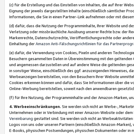
(c) für die Erstellung und das Einstellen von Inhalten, die auf Ihrer We
Eignung der jeweils dargestellten Inhalte (einschließlich sämtlicher 
Informationen, die Sie in einen Partner-Link aufnehmen oder mit diese
(d) dafür, dass die Nutzung der Programminhalte, Ihrer Website und des 
Verletzung oder missbräuchliche Ausübung unserer Rechte bzw. der Recht
Markenrechte, Datenschutzrechte, Veröffentlichungsrechte oder anderer
Einhaltung der
Amazon Anti-Fälschungsrichtlinien für das Partnerpro
(e) dafür, die Verwendung von Cookies, Pixeln und anderen Technologien
Besuchern gesammelten Daten in Übereinstimmung mit den geltenden Ge
und angemessen darzustellen und auf andere Weise die geltenden geset
in sonstiger Weise, einschließlich des ggf. anzuzeigenden Hinweises, d
Werbeanzeigen bereitstellen, von den Besuchern Ihrer Website unmitte
Cookies erkennen können und dafür, dass Sie Informationen über die v
Online-Werbung bereitstellen, soweit nach den anwendbaren gesetzlic
(f) für Ihre Nutzung, der Programminhalte und der Amazon-Marken, u
4. Werbeeinschränkungen.
Sie werden sich nicht an Werbe-, Market
Unternehmen oder in Verbindung mit einer Amazon-Website oder dem Pa
Vereinbarung
gestattet sind. Sie werden sich nicht an Werbeaktivitäten
Logos von uns oder unseren Partnern (einschließlich Amazon-Marken), 
E-Books, physischen Postsendungen, physischen Dokumenten oder in 