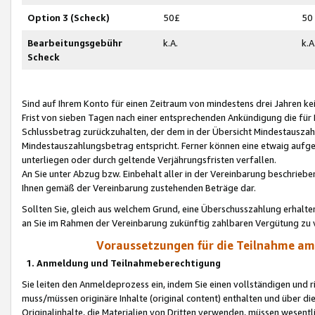
Option 3 (Scheck)
50£
50
Bearbeitungsgebühr
k.A.
k.A
Scheck
Sind auf Ihrem Konto für einen Zeitraum von mindestens drei Jahren kein
Frist von sieben Tagen nach einer entsprechenden Ankündigung die für
Schlussbetrag zurückzuhalten, der dem in der Übersicht Mindestausz
Mindestauszahlungsbetrag entspricht. Ferner können eine etwaig aufg
unterliegen oder durch geltende Verjährungsfristen verfallen.
An Sie unter Abzug bzw. Einbehalt aller in der Vereinbarung beschrieb
Ihnen gemäß der Vereinbarung zustehenden Beträge dar.
Sollten Sie, gleich aus welchem Grund, eine Überschusszahlung erhalte
an Sie im Rahmen der Vereinbarung zukünftig zahlbaren Vergütung zu 
Voraussetzungen für die Teilnahme a
1. Anmeldung und Teilnahmeberechtigung
Sie leiten den Anmeldeprozess ein, indem Sie einen vollständigen und 
muss/müssen originäre Inhalte (original content) enthalten und über d
Originalinhalte, die Materialien von Dritten verwenden, müssen wese