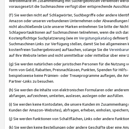
Werbeinhalte im Zusammenhang mit Suchergebnissen verwendet werden,
vorausgesetzt die Suchmaschine verfügt über entsprechende Ausschlu
(f) Sie werden nicht auf Schlagwörter, Suchbegriffe oder andere Ident
Amazon oder unseren verbundenen Unternehmen oder Abwandlungen bzw
nicht abschließende Liste unserer Marken entnehmen Sie bitte der Nich
Schlagwortauktionen auf Suchmaschinen teilnehmen, wenn die sich da
Kostenpflichtige Suchplatzierung (wie im
Vergütungskatalog
definiert
Suchmaschinen Links zur Verfügung stellen, damit Sie bei allgemeinen I
kostenfreien Suchergebnissen) auftauchen, solange Sie die
Vereinbaru
auf Ihre Website leiten und nicht unmittelbar oder mittelbar über eine
(g) Sie werden natürlichen oder juristischen Personen für die Nutzung 
Form von Geld, Rabatten, Preisnachlässen, Punkten, Spenden für Hilfs
beispielsweise keine Prämien- oder Treueprogramme auflegen, die Anrei
Partner-Links zu besuchen.
(h) Sie werden die Inhalte von elektronischen Formularen oder anderem M
abfangen, aufzeichnen, umleiten, auslesen, auslegen oder ausfüllen.
(i) Sie werden keine Kontodaten, die unsere Kunden im Zusammenhang 
Kunden der Amazon-Websites), abfragen, erheben, einholen, speichern,
(j) Sie werden Funktionen von Schaltflächen, Links oder andere Funkti
(k) Sie werden keine Bestellungen oder andere Geschäfte über eine Ama