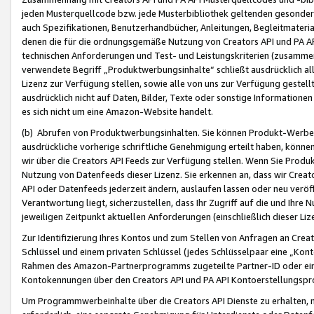
jeden Musterquellcode bzw. jede Musterbibliothek geltenden gesonder
auch Spezifikationen, Benutzerhandbücher, Anleitungen, Begleitmaterial
denen die für die ordnungsgemäße Nutzung von Creators API und PA A
technischen Anforderungen und Test- und Leistungskriterien (zusammen
verwendete Begriff „Produktwerbungsinhalte“ schließt ausdrücklich al
Lizenz zur Verfügung stellen, sowie alle von uns zur Verfügung gestel
ausdrücklich nicht auf Daten, Bilder, Texte oder sonstige Informatione
es sich nicht um eine Amazon-Website handelt.
(b) Abrufen von Produktwerbungsinhalten. Sie können Produkt-Werbein
ausdrückliche vorherige schriftliche Genehmigung erteilt haben, könn
wir über die Creators API Feeds zur Verfügung stellen. Wenn Sie Produk
Nutzung von Datenfeeds dieser Lizenz. Sie erkennen an, dass wir Creat
API oder Datenfeeds jederzeit ändern, auslaufen lassen oder neu veröffe
Verantwortung liegt, sicherzustellen, dass Ihr Zugriff auf die und Ihr
jeweiligen Zeitpunkt aktuellen Anforderungen (einschließlich dieser Liz
Zur Identifizierung Ihres Kontos und zum Stellen von Anfragen an Crea
Schlüssel und einem privaten Schlüssel (jedes Schlüsselpaar eine „Kon
Rahmen des Amazon-Partnerprogramms zugeteilte Partner-ID oder ein
Kontokennungen über den Creators API und PA API Kontoerstellungspro
Um Programmwerbeinhalte über die Creators API Dienste zu erhalten, m