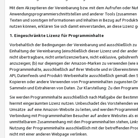
Mit dem Akzeptieren der Vereinbarung bzw. mit dem Aufrufen oder Nutz
Anwendungsprogrammierschnittstellen und anderer Tools (zusammen die
Texten und sonstigen Informationen und Inhalten in Bezug auf Produkte
nutzen können, erklären Sie sich damit einverstanden, an diese Lizenz 
1. Eingeschränkte Lizenz für Programminhalte
Vorbehaltlich der Bedingungen der Vereinbarung und ausschließlich z
Einhaltung der Vereinbarung (einschließlich dieser Lizenz und der ande
nicht übertragbare, nicht unterlizenzierbare, nicht exklusive, gebühren
anzuzeigen; (b) nur diejenigen der Amazon-Marken zu verwenden (wie in 
Programminhalte, ausschließlich auf Ihrer Website und in Übereinstimmu
API, Datenfeeds und Produkt-Werbeinhalte ausschließlich gemäß den Spe
Kopieren oder andere Verwenden von Programminhalten zugunsten Dri
Sammeln und Extrahieren von Daten. Zur Klarstellung: Zu den Program
Sie werden Programminhalte ausschließlich nach Maßgabe der Besti
hiermit eingeräumten Lizenz nutzen. Unbeschadet des Vorstehenden we
Umsätze auf eine Amazon-Website zu leiten, und werden Programminhal
Verbindung mit Programminhalten Besucher auf andere Websites als ein
unmittelbarem Zusammenhang mit den Programminhalten stehen, Links z
Nutzung der Programminhalte ausschließlich mit der betreffenden Pr
nicht mit einer anderen Webpage verlinken.