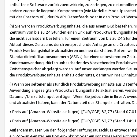
enthaltene Software zurückzuentwickeln, zu zerlegen, zu dekompilier
andere zugrunde liegende Komponenten (wie Modelle, Modellparameter
mit der Creators API, der PA API, Datenfeeds oder in den Produkt Werb
(h) Sie werden Produktwerbungsinhalte, die aus einem Bild bestehen, ni
Zeitraum von bis zu 24 Stunden einen Link auf Produktwerbungsinhalte
die nicht aus Bildern bestehen, für einen Zeitraum von bis zu 24 Stund
Ablauf dieses Zeitraums durch entsprechende Anfrage an die Creators 
Produktwerbungsinhalte aktualisieren und neu darstellen. Sofern wir Ih
Standardidentifikationsnummern (ASINs) für einen unbestimmten Zeitra
Kundenanwendung, dürfen unbeschadet des Vorstehenden Produktwerbu
Zwischenspeicher abgelegt werden. Auf unser Verlangen werden Sie un
die Produktwerbungsinhalte enthält oder nutzt, damit wir Ihre Einhalt
(i) Wenn Sie seltener als stündlich Produktwerbungsinhalte aus Datenfe
Anwendung angezeigten Produktwerbungsinhalte aktualisieren, werden 
Datums-/Uhrzeitstempel einfügen. Wenn Sie jedoch die in Ihrer Anwe
und aktualisiert haben, kann der Datumsteil des Stempels entfallen. Dies
• Preis auf [Amazon-Website einfügen]: [EUR/GBP] 32,77 (Stand 07.01.
• Preis auf [Amazon-Website einfügen]: [EUR/GBP] 32,77 (Stand 14:11 
Außerdem müssen Sie den folgenden Haftungsausschluss entweder neb
ein Pop-up-Fenster, ein Pop-up-Skript oder ein sonstiges vergleichba