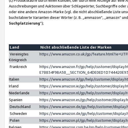
(c) Produktkäufe durch einen Kunden, der durch eine Anzeige auf eine 
Ausschreibungen und Auktionen über Schlagwörter, Suchbegriffe oder 
oder eine andere Amazon-Marke (vgl. die nicht abschließende Liste un
buchstabierte Varianten dieser Wörter (z. B. „ammazon“, „amaozn“ und „
Suchplatzierung
”);
Land
Nicht abschließende Liste der Marken
Vereinigtes
https://www.amazon.co.uk/gp/feature.html?ie=U
Königreich
Frankreich
https://www.amazon.fr/gp/help/customer/displa
E78834F9BA58__SECTION_64DE0ED1D744420E9
Italien
https://www.amazon.it/gp/help/customer/display
Irland
https://www.amazon.ie/gp/help/customer/displa
Niederlande
https://www.amazon.nl/gp/help/customer/display
Spanien
https://www.amazon.es/gp/help/customer/display
Deutschland
https://www.amazon.de/gp/help/customer/displa
Schweden
https://www.amazon.de/gp/help/customer/displa
Polen
https://www.amazon.pl/gp/help/customer/display
Belgien
https://www.amazon.com.be/gp/help/customer/d