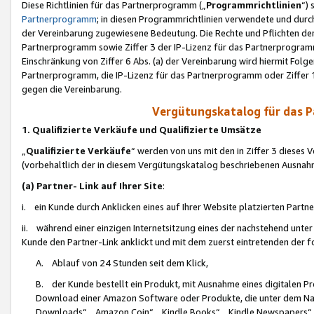
Diese Richtlinien für das Partnerprogramm („
Programmrichtlinien
“)
Partnerprogramm
; in diesen Programmrichtlinien verwendete und durch
der Vereinbarung zugewiesene Bedeutung. Die Rechte und Pflichten de
Partnerprogramm sowie Ziffer 3 der IP-Lizenz für das Partnerprogram
Einschränkung von Ziffer 6 Abs. (a) der Vereinbarung wird hiermit Fol
Partnerprogramm, die IP-Lizenz für das Partnerprogramm oder Ziffer 1
gegen die Vereinbarung.
Vergütungskatalog für das 
1. Qualifizierte Verkäufe und Qualifizierte Umsätze
„
Qualifizierte Verkäufe
“ werden von uns mit den in Ziffer 3 diese
(vorbehaltlich der in diesem Vergütungskatalog beschriebenen Ausnah
(a) Partner- Link auf Ihrer Site
:
i. ein Kunde durch Anklicken eines auf Ihrer Website platzierten Part
ii. während einer einzigen Internetsitzung eines der nachstehend unter (i)
Kunde den Partner-Link anklickt und mit dem zuerst eintretenden der f
A. Ablauf von 24 Stunden seit dem Klick,
B. der Kunde bestellt ein Produkt, mit Ausnahme eines digitalen P
Download einer Amazon Software oder Produkte, die unter dem N
Downloads“, „Amazon Coin“, „Kindle Books“, „Kindle Newspapers“, „