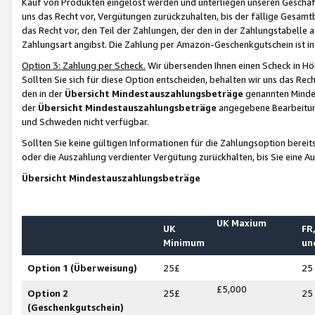
Kauf von Produkten eingelöst werden und unterliegen unseren Geschäf
uns das Recht vor, Vergütungen zurückzuhalten, bis der fällige Gesamt
das Recht vor, den Teil der Zahlungen, der den in der Zahlungstabelle 
Zahlungsart angibst. Die Zahlung per Amazon-Geschenkgutschein ist in
Option 3: Zahlung per Scheck.
Wir übersenden Ihnen einen Scheck in Höh
Sollten Sie sich für diese Option entscheiden, behalten wir uns das Rec
den in der
Übersicht Mindestauszahlungsbeträge
genannten Mindest
der
Übersicht Mindestauszahlungsbeträge
angegebene Bearbeitung
und Schweden nicht verfügbar.
Sollten Sie keine gültigen Informationen für die Zahlungsoption bereit
oder die Auszahlung verdienter Vergütung zurückhalten, bis Sie eine A
Übersicht Mindestauszahlungsbeträge
UK Maxium
UK
FR,
Minimum
un
Option 1 (Überweisung)
25£
25
£5,000
Option 2
25£
25
(Geschenkgutschein)