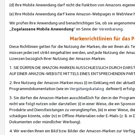
(d) Ihre Mobile Anwendung darf nicht die Funktion von Amazons eige
(e) Ihre Mobile Anwendung darf keine Amazon-Webpages in WebView 
Wir prüfen Ihre Anwendung und benachrichtigen Sie, ob sie angenomm
„
Zugelassene Mobile Anwendung
“ im Sinne der
Vereinbarung
.
Markenrichtlinien für das 
Diese Richtlinien gelten für die Nutzung der Marken, die wir Ihnen als 
müssen jederzeit strikt eingehalten werden, und jede Nutzung der Ama
Lizenzen bezüglich Ihrer Nutzung der Amazon-Marken.
1. SIE DÜRFEN DIE AMAZON-MARKEN AUSSCHLIESSLICH DURCH DARS
AUF EINER AMAZON-WEBSITE MITTELS EINES ENTSPRECHENDEN PART
2. Ihre Nutzung der Amazon-Marken muss (i) im Einklang mit der aktuells
Programmdokumentation (wie im
Vergütungskatalog
definiert) erfolg
3. Sie dürfen die Amazon-Marken ausschließlich für den in der Progr
nicht wie folgt nutzen oder darstellen: (i) in einer Weise, die ein Spo
Produkte und Dienstleistungen zu verunglimpfen, (iii) in einer Weise
schädigen könnte, oder (iv) in Offline-Materialien oder E-Mails (z. B.
Dokumenten oder mündlicher Werbung).
4. Wir werden Ihnen ein Bild bzw. Bilder der Amazon-Marken zur Verfüg