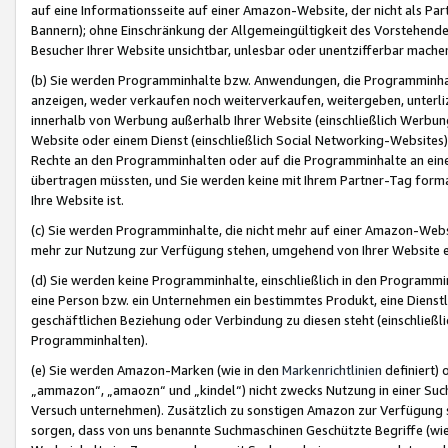
auf eine Informationsseite auf einer Amazon-Website, der nicht als Part
Bannern); ohne Einschränkung der Allgemeingültigkeit des Vorstehende
Besucher Ihrer Website unsichtbar, unlesbar oder unentzifferbar mache
(b) Sie werden Programminhalte bzw. Anwendungen, die Programminhalt
anzeigen, weder verkaufen noch weiterverkaufen, weitergeben, unterli
innerhalb von Werbung außerhalb Ihrer Website (einschließlich Werbun
Website oder einem Dienst (einschließlich Social Networking-Website
Rechte an den Programminhalten oder auf die Programminhalte an eine a
übertragen müssten, und Sie werden keine mit Ihrem Partner-Tag formati
Ihre Website ist.
(c) Sie werden Programminhalte, die nicht mehr auf einer Amazon-Websit
mehr zur Nutzung zur Verfügung stehen, umgehend von Ihrer Website e
(d) Sie werden keine Programminhalte, einschließlich in den Programmin
eine Person bzw. ein Unternehmen ein bestimmtes Produkt, eine Dienstle
geschäftlichen Beziehung oder Verbindung zu diesen steht (einschließli
Programminhalten).
(e) Sie werden Amazon-Marken (wie in den
Markenrichtlinien
definiert) 
„ammazon“, „amaozn“ und „kindel“) nicht zwecks Nutzung in einer Suc
Versuch unternehmen). Zusätzlich zu sonstigen Amazon zur Verfügung 
sorgen, dass von uns benannte Suchmaschinen Geschützte Begriffe (wie 