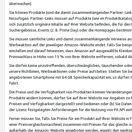
überwachen).
Sie können Produkte (und die damit zusammenhängenden Partner-Links)
hinzufügen. Partner-Links müssen auf Produkte (wie im Produktkatalog de
sich zusätzlich originäre Inhalte auf Ihrer Website befinden, die für 
Suchergebnisse, Events (z. B. Prime Day) oder die Homepages bestimmte
Sie müssen sämtliche Links und damit zusammenhängende Verweise auf z
Werbeaktion auf der jeweiligen Amazon-Website endet. Falls Sie beisp
einstellen und darauf hinweisen, dass Amazon auf ausgewählte Kleidun
Preisnachlass in Höhe von 15 % von Ihrer Website entfernen, sobald di
Sie dürfen keine unzutreffenden, überschwänglichen, täuschenden od
unsere Richtlinien, Werbeaktionen oder Preise aufstellen. Stellen Sie 
angebotenen Smartphone mit 64 GB Speicherkapazität ein, so dürfen S
führt.
Die Preise und die Verfügbarkeit von Produkten können Veränderungen 
Produkte ändern können, dürfen Sie auf Ihrer Website nur Angaben zu P
Preisen und Verfügbarkeit dargestellt sind bedienen oder (b) Sie Daten
der Lizenz festgelegten Anforderungen für die Nutzung von PA API einh
Ferner müssen Sie, falls Sie Preise für ein Produkt auf Ihrer Website in 
einer Preisvergleichsmaschine) zusammen mit Preisen für das gleiche o
außerhalb der Amazon-Website angeboten werden, jeweils den niedrigst