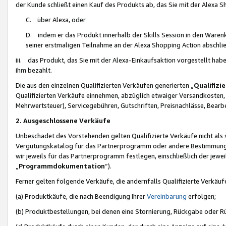
der Kunde schließt einen Kauf des Produkts ab, das Sie mit der Alexa 
C. über Alexa, oder
D. indem er das Produkt innerhalb der Skills Session in den Waren
seiner erstmaligen Teilnahme an der Alexa Shopping Action abschlie
iii. das Produkt, das Sie mit der Alexa-Einkaufsaktion vorgestellt ha
ihm bezahlt.
Die aus den einzelnen Qualifizierten Verkäufen generierten „
Qualifizi
Qualifizierten Verkäufe einnehmen, abzüglich etwaiger Versandkosten
Mehrwertsteuer), Servicegebühren, Gutschriften, Preisnachlässe, Bear
2. Ausgeschlossene Verkäufe
Unbeschadet des Vorstehenden gelten Qualifizierte Verkäufe nicht als
Vergütungskatalog für das Partnerprogramm oder andere Bestimmungen,
wir jeweils für das Partnerprogramm festlegen, einschließlich der jewe
„
Programmdokumentation
“).
Ferner gelten folgende Verkäufe, die andernfalls Qualifizierte Verkä
(a) Produktkäufe, die nach Beendigung Ihrer
Vereinbarung
erfolgen;
(b) Produktbestellungen, bei denen eine Stornierung, Rückgabe oder R