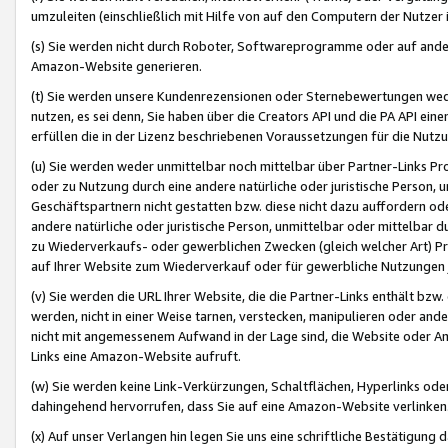
umzuleiten (einschließlich mit Hilfe von auf den Computern der Nutzer i
(s) Sie werden nicht durch Roboter, Softwareprogramme oder auf andere
Amazon-Website generieren.
(t) Sie werden unsere Kundenrezensionen oder Sternebewertungen wed
nutzen, es sei denn, Sie haben über die Creators API und die PA API e
erfüllen die in der Lizenz beschriebenen Voraussetzungen für die Nutzu
(u) Sie werden weder unmittelbar noch mittelbar über Partner-Links P
oder zu Nutzung durch eine andere natürliche oder juristische Person,
Geschäftspartnern nicht gestatten bzw. diese nicht dazu auffordern od
andere natürliche oder juristische Person, unmittelbar oder mittelbar
zu Wiederverkaufs- oder gewerblichen Zwecken (gleich welcher Art) 
auf Ihrer Website zum Wiederverkauf oder für gewerbliche Nutzungen 
(v) Sie werden die URL Ihrer Website, die die Partner-Links enthält b
werden, nicht in einer Weise tarnen, verstecken, manipulieren oder and
nicht mit angemessenem Aufwand in der Lage sind, die Website oder A
Links eine Amazon-Website aufruft.
(w) Sie werden keine Link-Verkürzungen, Schaltflächen, Hyperlinks ode
dahingehend hervorrufen, dass Sie auf eine Amazon-Website verlinken
(x) Auf unser Verlangen hin legen Sie uns eine schriftliche Bestätigung