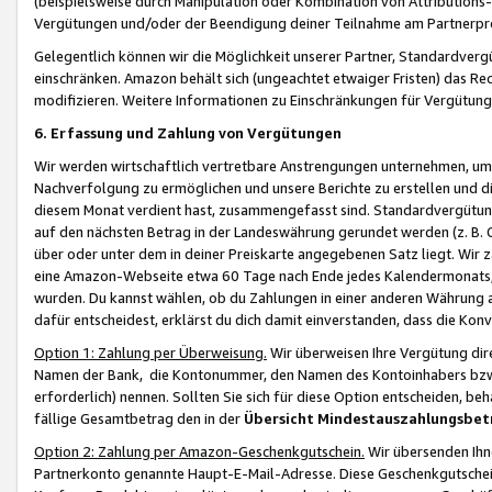
(beispielsweise durch Manipulation oder Kombination von Attributions-
Vergütungen und/oder der Beendigung deiner Teilnahme am Partnerp
Gelegentlich können wir die Möglichkeit unserer Partner, Standardv
einschränken. Amazon behält sich (ungeachtet etwaiger Fristen) das Re
modifizieren. Weitere Informationen zu Einschränkungen für Vergütung
6. Erfassung und Zahlung von Vergütungen
Wir werden wirtschaftlich vertretbare Anstrengungen unternehmen, um 
Nachverfolgung zu ermöglichen und unsere Berichte zu erstellen und di
diesem Monat verdient hast, zusammengefasst sind. Standardvergütung
auf den nächsten Betrag in der Landeswährung gerundet werden (z. B. C
über oder unter dem in deiner Preiskarte angegebenen Satz liegt. Wir
eine Amazon-Webseite etwa 60 Tage nach Ende jedes Kalendermonats, i
wurden. Du kannst wählen, ob du Zahlungen in einer anderen Währung
dafür entscheidest, erklärst du dich damit einverstanden, dass die K
Option 1: Zahlung per Überweisung.
Wir überweisen Ihre Vergütung dir
Namen der Bank, die Kontonummer, den Namen des Kontoinhabers bzw. a
erforderlich) nennen. Sollten Sie sich für diese Option entscheiden, be
fällige Gesamtbetrag den in der
Übersicht Mindestauszahlungsbet
Option 2: Zahlung per Amazon-Geschenkgutschein.
Wir übersenden Ihne
Partnerkonto genannte Haupt-E-Mail-Adresse. Diese Geschenkgutschei