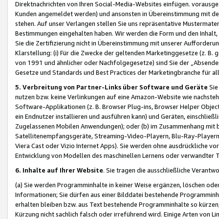
Direktnachrichten von Ihren Social-Media-Websites einfügen. vorausg
Kunden angemeldet werden) und ansonsten in Übereinstimmung mit der
stehen. Auf unser Verlangen stellen Sie uns repräsentative Mustermater
Bestimmungen eingehalten haben. Wir werden die Form und den Inhalt, di
Sie die Zertifizierung nicht in Übereinstimmung mit unserer Aufforderu
Klarstellung: (i) Für die Zwecke der geltenden Marketinggesetze (z. 
von 1991 und ähnlicher oder Nachfolgegesetze) sind Sie der „Absender“ j
Gesetze und Standards und Best Practices der Marketingbranche für 
5. Verbreitung von Partner-Links über Software und Geräte
Sie
nutzen bzw. keine Verlinkungen auf eine Amazon-Website wie nachsteh
Software-Applikationen (z. B. Browser Plug-ins, Browser Helper Objec
ein Endnutzer installieren und ausführen kann) und Geräten, einschlie
Zugelassenen Mobilen Anwendungen); oder (b) im Zusammenhang mit bzw.
Satellitenempfangsgeräte, Streaming-Video-Playern, Blu-Ray-Playern 
Viera Cast oder Vizio Internet Apps). Sie werden ohne ausdrückliche v
Entwicklung von Modellen des maschinellen Lernens oder verwandter 
6. Inhalte auf Ihrer Website
. Sie tragen die ausschließliche Verantwo
(a) Sie werden Programminhalte in keiner Weise ergänzen, löschen oder
Informationen; Sie dürfen aus einer Bilddatei bestehende Programminhal
erhalten bleiben bzw. aus Text bestehende Programminhalte so kürzen, 
Kürzung nicht sachlich falsch oder irreführend wird. Einige Arten von L