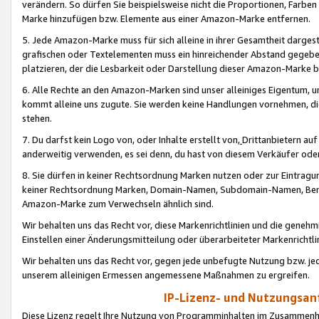
verändern. So dürfen Sie beispielsweise nicht die Proportionen, Farb
Marke hinzufügen bzw. Elemente aus einer Amazon-Marke entfernen.
5. Jede Amazon-Marke muss für sich alleine in ihrer Gesamtheit darge
grafischen oder Textelementen muss ein hinreichender Abstand gegebe
platzieren, der die Lesbarkeit oder Darstellung dieser Amazon-Marke b
6. Alle Rechte an den Amazon-Marken sind unser alleiniges Eigentum, 
kommt alleine uns zugute. Sie werden keine Handlungen vornehmen, 
stehen.
7. Du darfst kein Logo von, oder Inhalte erstellt von,
Drittanbietern au
anderweitig verwenden, es sei denn, du hast von diesem Verkäufer oder
8. Sie dürfen in keiner Rechtsordnung Marken nutzen oder zur Eintragu
keiner Rechtsordnung Marken, Domain-Namen, Subdomain-Namen, Benu
Amazon-Marke zum Verwechseln ähnlich sind.
Wir behalten uns das Recht vor, diese Markenrichtlinien und die gene
Einstellen einer Änderungsmitteilung oder überarbeiteter Markenricht
Wir behalten uns das Recht vor, gegen jede unbefugte Nutzung bzw. jede 
unserem alleinigen Ermessen angemessene Maßnahmen zu ergreifen.
IP-Lizenz- und Nutzungsan
Diese Lizenz regelt Ihre Nutzung von Programminhalten im Zusammen