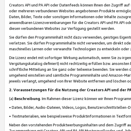
Creators API und PA API oder Datenfeeds können Ihnen den Zugriff auf D
oder mehreren verbundenen Websites angebotenen Produkte ermögliche
Daten, Bilder, Texte oder sonstigen Informationen oder Inhalte zuzugre
anwendbaren Lizenzvereinbarungen für die Creators API und PA API od
diesen verbundenen Websites zur Verfügung gestellt werden.
Sie dürfen den Programminhalt nicht dazu verwenden, geistiges Eigent
verletzen. Sie dürfen Programminhalte nicht verwenden, um direkt ode
maschinelles Lernen oder verwandte Technologien zu entwickeln oder zu
Die Lizenz endet mit sofortiger Wirkung automatisch, wenn Sie zu irg
Vergütungskatalog definiert) nicht rechtzeitig erfüllen bzw. ansonsten
schriftliche Mitteilung an Sie ganz oder teilweise beenden. Sie werden
umgehend einstellen und sämtliche Programminhalte und Amazon-Marke
jeweils verlangt, umgehend von Ihrer Website entfernen und löschen od
2. Voraussetzungen für die Nutzung der Creators API und der P
(a)
Beschreibung
. Im Rahmen dieser Lizenz können wir Ihnen Programmi
• Daten, Bilder, Audio-Dateien, Videos, Logos, Benutzerschnittstellen-
• Textmaterialien, wie beispielsweise Produktinformationen in Textfor
Neben den vorstehenden Produktwerbungsinhalten und dem Zugriff auf 
Zusammenhang mit Creators API und PA API Musterquellcodes und -bibli