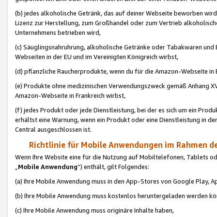
(b) jedes alkoholische Getränk, das auf deiner Webseite beworben wird
Lizenz zur Herstellung, zum Großhandel oder zum Vertrieb alkoholisch
Unternehmens betrieben wird,
(c) Säuglingsnahruhrung, alkoholische Getränke oder Tabakwaren und E
Webseiten in der EU und im Vereinigten Königreich wirbst,
(d) pflanzliche Raucherprodukte, wenn du für die Amazon-Webseite in B
(e) Produkte ohne medizinischen Verwendungszweck gemäß Anhang XVI 
Amazon-Webseite in Frankreich wirbst,
(f) jedes Produkt oder jede Dienstleistung, bei der es sich um ein Prod
erhältst eine Warnung, wenn ein Produkt oder eine Dienstleistung in de
Central ausgeschlossen ist.
Richtlinie für Mobile Anwendungen im Rahmen de
Wenn Ihre Website eine für die Nutzung auf Mobiltelefonen, Tablets 
„
Mobile Anwendung
“) enthält, gilt Folgendes:
(a) Ihre Mobile Anwendung muss in den App-Stores von Google Play, A
(b) Ihre Mobile Anwendung muss kostenlos heruntergeladen werden könn
(c) Ihre Mobile Anwendung muss originäre Inhalte haben,