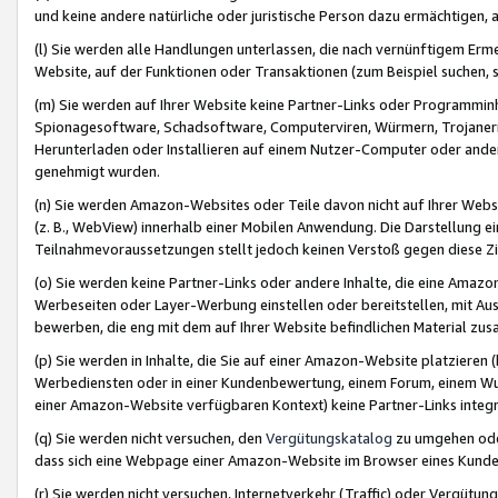
und keine andere natürliche oder juristische Person dazu ermächtigen, a
(l) Sie werden alle Handlungen unterlassen, die nach vernünftigem Erme
Website, auf der Funktionen oder Transaktionen (zum Beispiel suchen, s
(m) Sie werden auf Ihrer Website keine Partner-Links oder Programmin
Spionagesoftware, Schadsoftware, Computerviren, Würmern, Trojaner
Herunterladen oder Installieren auf einem Nutzer-Computer oder ande
genehmigt wurden.
(n) Sie werden Amazon-Websites oder Teile davon nicht auf Ihrer Websi
(z. B., WebView) innerhalb einer Mobilen Anwendung. Die Darstellung ein
Teilnahmevoraussetzungen stellt jedoch keinen Verstoß gegen diese Zif
(o) Sie werden keine Partner-Links oder andere Inhalte, die eine Am
Werbeseiten oder Layer-Werbung einstellen oder bereitstellen, mit Au
bewerben, die eng mit dem auf Ihrer Website befindlichen Material z
(p) Sie werden in Inhalte, die Sie auf einer Amazon-Website platzier
Werbediensten oder in einer Kundenbewertung, einem Forum, einem Wun
einer Amazon-Website verfügbaren Kontext) keine Partner-Links integr
(q) Sie werden nicht versuchen, den
Vergütungskatalog
zu umgehen oder
dass sich eine Webpage einer Amazon-Website im Browser eines Kunden 
(r) Sie werden nicht versuchen, Internetverkehr (Traffic) oder Vergü