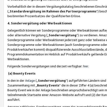
Vorbehaltlich der in diesem Vergütungskatalog beschriebenen Einschr
(„
Standardvergütung im Rahmen des Partnerprogramms
“) besc
bestimmten Prozentsatzes der Qualifizierten Erlöse.
4. Sondervergütung oder Werbeaktionen
Gelegentlich können wir Sonderprogramme oder Werbeaktionen auflegen,
oder alternative Vergütung („
Sondervergütung
”) zu verdienen. Amazo
Sonderprogramme oder Werbeaktionen jederzeit ganz oder teilweise einz
Sonderprogramme oder Werbeaktionen (auch Sonderprogramme oder We
Produktverkäufen kommt) disqualifizierende Ausschlusstatbestände, di
Programmdokumentation im Hinblick auf Produktverkäufe geltende E
Werbeaktionen.
Folgende Sondervergütungen sind derzeit verfügbar:
hier
.
(a) Bounty Events
In den in der
Anlage
(„
Sondervergütung
“) aufgeführten Ländern sind
Zusammenhang mit „
Bounty Events
“ die in dieser Ziffer 4 (a) besch
Bounty Event wie in der Anlage beschrieben anspruchsberechtigt sein mu
teilnehmende Startseite einer Amazon-Website aufruft und (2) der Kun
ausführt.
Amazon zahlt keine Sondervergütung, wenn das zugrundeliegende Boun