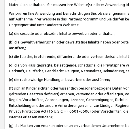
Materialien enthalten. Sie müssen Ihre Website(s) in Ihrer Anwendung ide
Wir prüfen Ihre Anwendung und benachrichtigen Sie, ob sie angenommen
auf Aufnahme Ihrer Website in das Partnerprogramm und Sie dürfen kei
Ungeeignet sind unter anderem Websites:
(a) die sexuelle oder obszöne Inhalte bewerben oder enthalten;
(b) die Gewalt verherrlichen oder gewalttätige Inhalte haben oder pot
anstiften,;
(c) die falsche, irreführende, diffamierende oder verleumderische Inha
(d) die von Hass geprägte, belästigende, schädliche, die Privatsphäre v
Herkunft, Hautfarbe, Geschlecht, Religion, Nationalität, Behinderung, 
(e) die rechtswidrige Handlungen bewerben oder ausführen;
(f) sich an Kinder richten oder wissentlich personenbezogene Daten vo
geltenden Gesetzen definiert) erheben, verwenden oder offenlegen, Vo
Regeln, Vorschriften, Anordnungen, Lizenzen, Genehmigungen, Richtlini
Entscheidungen oder andere Anforderungen einer zuständigen Regierung
Privacy Protection Act (15 U.S.C. §§ 6501-6506) oder Vorschriften, di
Internet erlassen wurden);
(g) die Marken von Amazon oder unseren verbundenen Unternehmen b