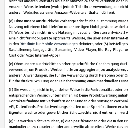
nicht mit anderen Websites als einer Amazon-Website verlinken oder i
Amazon-Website lenken (wobei jedoch Teile Ihrer Anwendung, die nich
anderen Websites als einer Amazon-Website enthalten dürfen).
(d) Ohne unsere ausdrückliche vorherige schriftliche Zustimmung werd
Nutzung mit einem Mobiltelefon oder sonstigen Mobilgerät entwickelt
(1) Websites, die nicht für die Nutzung mit solchen Geräten entwickelt
eine nicht für Mobilgeräte optimierte Website, die über einen Interne
in den
Richtlinie für Mobile Anwendungen
definiert, oder (3) Beistellge
Satellitenempfangsgeräte, Streaming-Video-Player, Blu-Ray-Player ode
Cast oder Vizio Internet-Apps).
(e) Ohne unsere ausdrückliche vorherige schriftliche Genehmigung dürfe
verwenden, um Produkt-Werbeinhalte zu aggregieren, zu analysieren, 
anderen Anwendungen, die für die Verwendung durch Personen oder Or
für die direkte Schulung oder Feinabstimmung eines maschinellen Lern
(f) Sie werden (i) nicht in irgendeiner Weise in die Funktionalität ode
entsprechenden Versuch unternehmen; (ii) keine Produktwerbungsinha
Kontaktaufnahme mit Verkäufern oder Kunden oder sonstiger Werbeaktiv
API, Datenfeeds, Produktwerbungsinhalten oder Spezifikationen erschei
Eigentumsrechte oder gewerblicher Schutzrechte, nicht entfernen, verd
(g) Sie werden nicht versuchen, (i) die Spezifikationen oder die in de
manipulieren, zu reparieren oder anderweitig abgeleitete Werke davon z