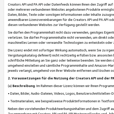
Creators API und PA API oder Datenfeeds können Ihnen den Zugriff auf D
oder mehreren verbundenen Websites angebotenen Produkte ermögliche
Daten, Bilder, Texte oder sonstigen Informationen oder Inhalte zuzugre
anwendbaren Lizenzvereinbarungen für die Creators API und PA API od
diesen verbundenen Websites zur Verfügung gestellt werden.
Sie dürfen den Programminhalt nicht dazu verwenden, geistiges Eigent
verletzen. Sie dürfen Programminhalte nicht verwenden, um direkt ode
maschinelles Lernen oder verwandte Technologien zu entwickeln oder zu
Die Lizenz endet mit sofortiger Wirkung automatisch, wenn Sie zu irg
Vergütungskatalog definiert) nicht rechtzeitig erfüllen bzw. ansonsten
schriftliche Mitteilung an Sie ganz oder teilweise beenden. Sie werden
umgehend einstellen und sämtliche Programminhalte und Amazon-Marke
jeweils verlangt, umgehend von Ihrer Website entfernen und löschen od
2. Voraussetzungen für die Nutzung der Creators API und der P
(a)
Beschreibung
. Im Rahmen dieser Lizenz können wir Ihnen Programmi
• Daten, Bilder, Audio-Dateien, Videos, Logos, Benutzerschnittstellen-
• Textmaterialien, wie beispielsweise Produktinformationen in Textfor
Neben den vorstehenden Produktwerbungsinhalten und dem Zugriff auf 
Zusammenhang mit Creators API und PA API Musterquellcodes und -bibli