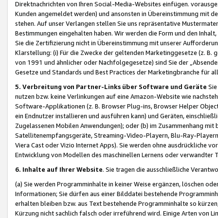
Direktnachrichten von Ihren Social-Media-Websites einfügen. vorausg
Kunden angemeldet werden) und ansonsten in Übereinstimmung mit der
stehen. Auf unser Verlangen stellen Sie uns repräsentative Mustermater
Bestimmungen eingehalten haben. Wir werden die Form und den Inhalt, di
Sie die Zertifizierung nicht in Übereinstimmung mit unserer Aufforderu
Klarstellung: (i) Für die Zwecke der geltenden Marketinggesetze (z. 
von 1991 und ähnlicher oder Nachfolgegesetze) sind Sie der „Absender“ j
Gesetze und Standards und Best Practices der Marketingbranche für 
5. Verbreitung von Partner-Links über Software und Geräte
Sie
nutzen bzw. keine Verlinkungen auf eine Amazon-Website wie nachsteh
Software-Applikationen (z. B. Browser Plug-ins, Browser Helper Objec
ein Endnutzer installieren und ausführen kann) und Geräten, einschlie
Zugelassenen Mobilen Anwendungen); oder (b) im Zusammenhang mit bzw.
Satellitenempfangsgeräte, Streaming-Video-Playern, Blu-Ray-Playern 
Viera Cast oder Vizio Internet Apps). Sie werden ohne ausdrückliche v
Entwicklung von Modellen des maschinellen Lernens oder verwandter 
6. Inhalte auf Ihrer Website
. Sie tragen die ausschließliche Verantwo
(a) Sie werden Programminhalte in keiner Weise ergänzen, löschen oder
Informationen; Sie dürfen aus einer Bilddatei bestehende Programminhal
erhalten bleiben bzw. aus Text bestehende Programminhalte so kürzen, 
Kürzung nicht sachlich falsch oder irreführend wird. Einige Arten von L