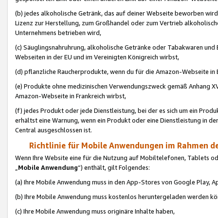
(b) jedes alkoholische Getränk, das auf deiner Webseite beworben wird
Lizenz zur Herstellung, zum Großhandel oder zum Vertrieb alkoholisch
Unternehmens betrieben wird,
(c) Säuglingsnahruhrung, alkoholische Getränke oder Tabakwaren und E
Webseiten in der EU und im Vereinigten Königreich wirbst,
(d) pflanzliche Raucherprodukte, wenn du für die Amazon-Webseite in B
(e) Produkte ohne medizinischen Verwendungszweck gemäß Anhang XVI 
Amazon-Webseite in Frankreich wirbst,
(f) jedes Produkt oder jede Dienstleistung, bei der es sich um ein Prod
erhältst eine Warnung, wenn ein Produkt oder eine Dienstleistung in de
Central ausgeschlossen ist.
Richtlinie für Mobile Anwendungen im Rahmen de
Wenn Ihre Website eine für die Nutzung auf Mobiltelefonen, Tablets 
„
Mobile Anwendung
“) enthält, gilt Folgendes:
(a) Ihre Mobile Anwendung muss in den App-Stores von Google Play, A
(b) Ihre Mobile Anwendung muss kostenlos heruntergeladen werden könn
(c) Ihre Mobile Anwendung muss originäre Inhalte haben,