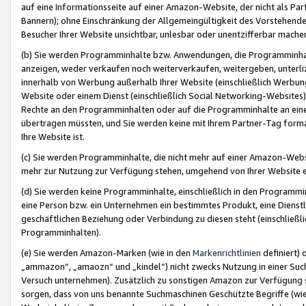
auf eine Informationsseite auf einer Amazon-Website, der nicht als Part
Bannern); ohne Einschränkung der Allgemeingültigkeit des Vorstehende
Besucher Ihrer Website unsichtbar, unlesbar oder unentzifferbar mache
(b) Sie werden Programminhalte bzw. Anwendungen, die Programminhalt
anzeigen, weder verkaufen noch weiterverkaufen, weitergeben, unterli
innerhalb von Werbung außerhalb Ihrer Website (einschließlich Werbun
Website oder einem Dienst (einschließlich Social Networking-Website
Rechte an den Programminhalten oder auf die Programminhalte an eine a
übertragen müssten, und Sie werden keine mit Ihrem Partner-Tag formati
Ihre Website ist.
(c) Sie werden Programminhalte, die nicht mehr auf einer Amazon-Websit
mehr zur Nutzung zur Verfügung stehen, umgehend von Ihrer Website e
(d) Sie werden keine Programminhalte, einschließlich in den Programmin
eine Person bzw. ein Unternehmen ein bestimmtes Produkt, eine Dienstle
geschäftlichen Beziehung oder Verbindung zu diesen steht (einschließli
Programminhalten).
(e) Sie werden Amazon-Marken (wie in den
Markenrichtlinien
definiert) 
„ammazon“, „amaozn“ und „kindel“) nicht zwecks Nutzung in einer Suc
Versuch unternehmen). Zusätzlich zu sonstigen Amazon zur Verfügung 
sorgen, dass von uns benannte Suchmaschinen Geschützte Begriffe (wie 