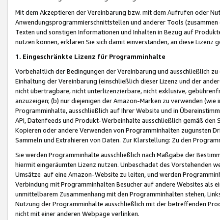
Mit dem Akzeptieren der Vereinbarung bzw. mit dem Aufrufen oder Nutz
Anwendungsprogrammierschnittstellen und anderer Tools (zusammen die
Texten und sonstigen Informationen und Inhalten in Bezug auf Produkte
nutzen können, erklären Sie sich damit einverstanden, an diese Lizenz 
1. Eingeschränkte Lizenz für Programminhalte
Vorbehaltlich der Bedingungen der Vereinbarung und ausschließlich z
Einhaltung der Vereinbarung (einschließlich dieser Lizenz und der ande
nicht übertragbare, nicht unterlizenzierbare, nicht exklusive, gebühren
anzuzeigen; (b) nur diejenigen der Amazon-Marken zu verwenden (wie in 
Programminhalte, ausschließlich auf Ihrer Website und in Übereinstimmu
API, Datenfeeds und Produkt-Werbeinhalte ausschließlich gemäß den Spe
Kopieren oder andere Verwenden von Programminhalten zugunsten Dri
Sammeln und Extrahieren von Daten. Zur Klarstellung: Zu den Program
Sie werden Programminhalte ausschließlich nach Maßgabe der Besti
hiermit eingeräumten Lizenz nutzen. Unbeschadet des Vorstehenden we
Umsätze auf eine Amazon-Website zu leiten, und werden Programminhal
Verbindung mit Programminhalten Besucher auf andere Websites als ein
unmittelbarem Zusammenhang mit den Programminhalten stehen, Links z
Nutzung der Programminhalte ausschließlich mit der betreffenden Pr
nicht mit einer anderen Webpage verlinken.