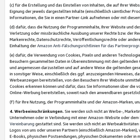
(c) für die Erstellung und das Einstellen von Inhalten, die auf Ihrer We
Eignung der jeweils dargestellten Inhalte (einschließlich sämtlicher 
Informationen, die Sie in einen Partner-Link aufnehmen oder mit diese
(d) dafür, dass die Nutzung der Programminhalte, Ihrer Website und des 
Verletzung oder missbräuchliche Ausübung unserer Rechte bzw. der Recht
Markenrechte, Datenschutzrechte, Veröffentlichungsrechte oder anderer
Einhaltung der
Amazon Anti-Fälschungsrichtlinien für das Partnerpro
(e) dafür, die Verwendung von Cookies, Pixeln und anderen Technologien
Besuchern gesammelten Daten in Übereinstimmung mit den geltenden Ge
und angemessen darzustellen und auf andere Weise die geltenden geset
in sonstiger Weise, einschließlich des ggf. anzuzeigenden Hinweises, d
Werbeanzeigen bereitstellen, von den Besuchern Ihrer Website unmitte
Cookies erkennen können und dafür, dass Sie Informationen über die v
Online-Werbung bereitstellen, soweit nach den anwendbaren gesetzlic
(f) für Ihre Nutzung, der Programminhalte und der Amazon-Marken, u
4. Werbeeinschränkungen.
Sie werden sich nicht an Werbe-, Market
Unternehmen oder in Verbindung mit einer Amazon-Website oder dem Pa
Vereinbarung
gestattet sind. Sie werden sich nicht an Werbeaktivitäten
Logos von uns oder unseren Partnern (einschließlich Amazon-Marken), 
E-Books, physischen Postsendungen, physischen Dokumenten oder in 