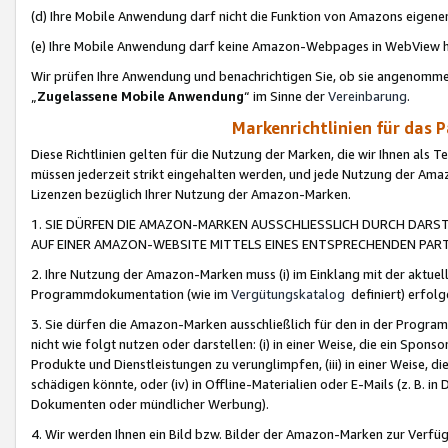
(d) Ihre Mobile Anwendung darf nicht die Funktion von Amazons eige
(e) Ihre Mobile Anwendung darf keine Amazon-Webpages in WebView 
Wir prüfen Ihre Anwendung und benachrichtigen Sie, ob sie angenomm
„
Zugelassene Mobile Anwendung
“ im Sinne der
Vereinbarung
.
Markenrichtlinien für das 
Diese Richtlinien gelten für die Nutzung der Marken, die wir Ihnen als 
müssen jederzeit strikt eingehalten werden, und jede Nutzung der Ama
Lizenzen bezüglich Ihrer Nutzung der Amazon-Marken.
1. SIE DÜRFEN DIE AMAZON-MARKEN AUSSCHLIESSLICH DURCH DARS
AUF EINER AMAZON-WEBSITE MITTELS EINES ENTSPRECHENDEN PART
2. Ihre Nutzung der Amazon-Marken muss (i) im Einklang mit der aktuells
Programmdokumentation (wie im
Vergütungskatalog
definiert) erfolg
3. Sie dürfen die Amazon-Marken ausschließlich für den in der Progr
nicht wie folgt nutzen oder darstellen: (i) in einer Weise, die ein Spo
Produkte und Dienstleistungen zu verunglimpfen, (iii) in einer Weise
schädigen könnte, oder (iv) in Offline-Materialien oder E-Mails (z. B.
Dokumenten oder mündlicher Werbung).
4. Wir werden Ihnen ein Bild bzw. Bilder der Amazon-Marken zur Verfüg