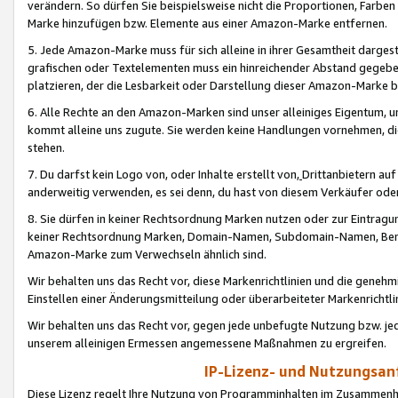
verändern. So dürfen Sie beispielsweise nicht die Proportionen, Farb
Marke hinzufügen bzw. Elemente aus einer Amazon-Marke entfernen.
5. Jede Amazon-Marke muss für sich alleine in ihrer Gesamtheit darge
grafischen oder Textelementen muss ein hinreichender Abstand gegebe
platzieren, der die Lesbarkeit oder Darstellung dieser Amazon-Marke b
6. Alle Rechte an den Amazon-Marken sind unser alleiniges Eigentum, 
kommt alleine uns zugute. Sie werden keine Handlungen vornehmen, 
stehen.
7. Du darfst kein Logo von, oder Inhalte erstellt von,
Drittanbietern au
anderweitig verwenden, es sei denn, du hast von diesem Verkäufer oder
8. Sie dürfen in keiner Rechtsordnung Marken nutzen oder zur Eintragu
keiner Rechtsordnung Marken, Domain-Namen, Subdomain-Namen, Benu
Amazon-Marke zum Verwechseln ähnlich sind.
Wir behalten uns das Recht vor, diese Markenrichtlinien und die gene
Einstellen einer Änderungsmitteilung oder überarbeiteter Markenricht
Wir behalten uns das Recht vor, gegen jede unbefugte Nutzung bzw. jede 
unserem alleinigen Ermessen angemessene Maßnahmen zu ergreifen.
IP-Lizenz- und Nutzungsan
Diese Lizenz regelt Ihre Nutzung von Programminhalten im Zusammen