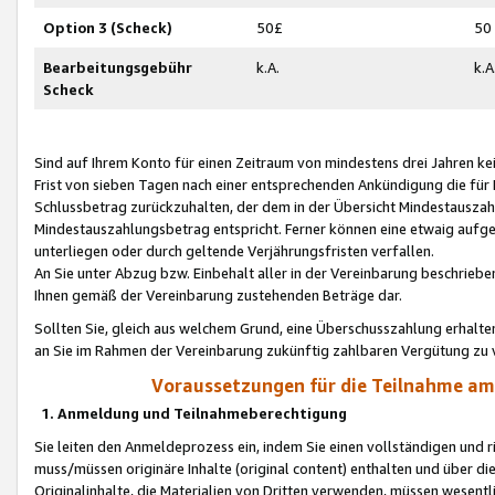
Option 3 (Scheck)
50£
50
Bearbeitungsgebühr
k.A.
k.A
Scheck
Sind auf Ihrem Konto für einen Zeitraum von mindestens drei Jahren kein
Frist von sieben Tagen nach einer entsprechenden Ankündigung die für
Schlussbetrag zurückzuhalten, der dem in der Übersicht Mindestausz
Mindestauszahlungsbetrag entspricht. Ferner können eine etwaig aufg
unterliegen oder durch geltende Verjährungsfristen verfallen.
An Sie unter Abzug bzw. Einbehalt aller in der Vereinbarung beschrieb
Ihnen gemäß der Vereinbarung zustehenden Beträge dar.
Sollten Sie, gleich aus welchem Grund, eine Überschusszahlung erhalte
an Sie im Rahmen der Vereinbarung zukünftig zahlbaren Vergütung zu 
Voraussetzungen für die Teilnahme a
1. Anmeldung und Teilnahmeberechtigung
Sie leiten den Anmeldeprozess ein, indem Sie einen vollständigen und 
muss/müssen originäre Inhalte (original content) enthalten und über d
Originalinhalte, die Materialien von Dritten verwenden, müssen wese