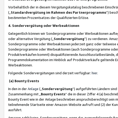
Vorbehaltlich der in diesem Vergütungskatalog beschriebenen Einschr
(„
Standardvergütung im Rahmen des Partnerprogramms
“) besc
bestimmten Prozentsatzes der Qualifizierten Erlöse.
4. Sondervergütung oder Werbeaktionen
Gelegentlich können wir Sonderprogramme oder Werbeaktionen auflegen,
oder alternative Vergütung („
Sondervergütung
”) zu verdienen. Amazo
Sonderprogramme oder Werbeaktionen jederzeit ganz oder teilweise einz
Sonderprogramme oder Werbeaktionen (auch Sonderprogramme oder We
Produktverkäufen kommt) disqualifizierende Ausschlusstatbestände, di
Programmdokumentation im Hinblick auf Produktverkäufe geltende E
Werbeaktionen.
Folgende Sondervergütungen sind derzeit verfügbar:
hier
.
(a) Bounty Events
In den in der
Anlage
(„
Sondervergütung
“) aufgeführten Ländern sind
Zusammenhang mit „
Bounty Events
“ die in dieser Ziffer 4 (a) besch
Bounty Event wie in der Anlage beschrieben anspruchsberechtigt sein mu
teilnehmende Startseite einer Amazon-Website aufruft und (2) der Kun
ausführt.
Amazon zahlt keine Sondervergütung, wenn das zugrundeliegende Boun