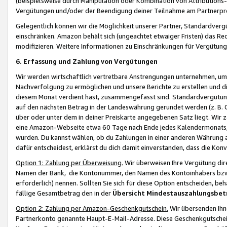
(beispielsweise durch Manipulation oder Kombination von Attributions-
Vergütungen und/oder der Beendigung deiner Teilnahme am Partnerp
Gelegentlich können wir die Möglichkeit unserer Partner, Standardv
einschränken. Amazon behält sich (ungeachtet etwaiger Fristen) das Re
modifizieren. Weitere Informationen zu Einschränkungen für Vergütung
6. Erfassung und Zahlung von Vergütungen
Wir werden wirtschaftlich vertretbare Anstrengungen unternehmen, um 
Nachverfolgung zu ermöglichen und unsere Berichte zu erstellen und di
diesem Monat verdient hast, zusammengefasst sind. Standardvergütung
auf den nächsten Betrag in der Landeswährung gerundet werden (z. B. C
über oder unter dem in deiner Preiskarte angegebenen Satz liegt. Wir
eine Amazon-Webseite etwa 60 Tage nach Ende jedes Kalendermonats, i
wurden. Du kannst wählen, ob du Zahlungen in einer anderen Währung
dafür entscheidest, erklärst du dich damit einverstanden, dass die K
Option 1: Zahlung per Überweisung.
Wir überweisen Ihre Vergütung dir
Namen der Bank, die Kontonummer, den Namen des Kontoinhabers bzw. a
erforderlich) nennen. Sollten Sie sich für diese Option entscheiden, be
fällige Gesamtbetrag den in der
Übersicht Mindestauszahlungsbet
Option 2: Zahlung per Amazon-Geschenkgutschein.
Wir übersenden Ihne
Partnerkonto genannte Haupt-E-Mail-Adresse. Diese Geschenkgutschei