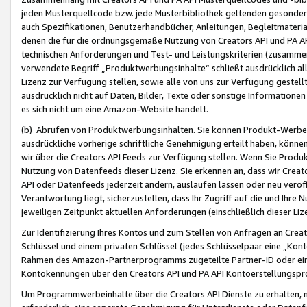
jeden Musterquellcode bzw. jede Musterbibliothek geltenden gesonder
auch Spezifikationen, Benutzerhandbücher, Anleitungen, Begleitmaterial
denen die für die ordnungsgemäße Nutzung von Creators API und PA A
technischen Anforderungen und Test- und Leistungskriterien (zusammen
verwendete Begriff „Produktwerbungsinhalte“ schließt ausdrücklich al
Lizenz zur Verfügung stellen, sowie alle von uns zur Verfügung gestel
ausdrücklich nicht auf Daten, Bilder, Texte oder sonstige Informatione
es sich nicht um eine Amazon-Website handelt.
(b) Abrufen von Produktwerbungsinhalten. Sie können Produkt-Werbein
ausdrückliche vorherige schriftliche Genehmigung erteilt haben, könn
wir über die Creators API Feeds zur Verfügung stellen. Wenn Sie Produk
Nutzung von Datenfeeds dieser Lizenz. Sie erkennen an, dass wir Creat
API oder Datenfeeds jederzeit ändern, auslaufen lassen oder neu veröffe
Verantwortung liegt, sicherzustellen, dass Ihr Zugriff auf die und Ihr
jeweiligen Zeitpunkt aktuellen Anforderungen (einschließlich dieser Liz
Zur Identifizierung Ihres Kontos und zum Stellen von Anfragen an Crea
Schlüssel und einem privaten Schlüssel (jedes Schlüsselpaar eine „Kon
Rahmen des Amazon-Partnerprogramms zugeteilte Partner-ID oder ein
Kontokennungen über den Creators API und PA API Kontoerstellungspro
Um Programmwerbeinhalte über die Creators API Dienste zu erhalten, m