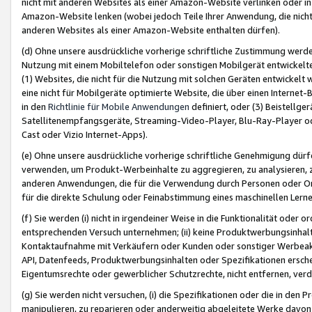
nicht mit anderen Websites als einer Amazon-Website verlinken oder i
Amazon-Website lenken (wobei jedoch Teile Ihrer Anwendung, die nich
anderen Websites als einer Amazon-Website enthalten dürfen).
(d) Ohne unsere ausdrückliche vorherige schriftliche Zustimmung werd
Nutzung mit einem Mobiltelefon oder sonstigen Mobilgerät entwickelt
(1) Websites, die nicht für die Nutzung mit solchen Geräten entwickelt
eine nicht für Mobilgeräte optimierte Website, die über einen Interne
in den
Richtlinie für Mobile Anwendungen
definiert, oder (3) Beistellge
Satellitenempfangsgeräte, Streaming-Video-Player, Blu-Ray-Player ode
Cast oder Vizio Internet-Apps).
(e) Ohne unsere ausdrückliche vorherige schriftliche Genehmigung dürfe
verwenden, um Produkt-Werbeinhalte zu aggregieren, zu analysieren, 
anderen Anwendungen, die für die Verwendung durch Personen oder Or
für die direkte Schulung oder Feinabstimmung eines maschinellen Lern
(f) Sie werden (i) nicht in irgendeiner Weise in die Funktionalität ode
entsprechenden Versuch unternehmen; (ii) keine Produktwerbungsinha
Kontaktaufnahme mit Verkäufern oder Kunden oder sonstiger Werbeaktiv
API, Datenfeeds, Produktwerbungsinhalten oder Spezifikationen erschei
Eigentumsrechte oder gewerblicher Schutzrechte, nicht entfernen, verd
(g) Sie werden nicht versuchen, (i) die Spezifikationen oder die in de
manipulieren, zu reparieren oder anderweitig abgeleitete Werke davon z