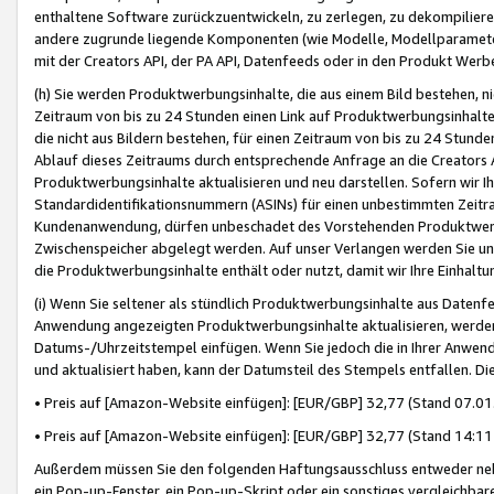
enthaltene Software zurückzuentwickeln, zu zerlegen, zu dekompilier
andere zugrunde liegende Komponenten (wie Modelle, Modellparameter
mit der Creators API, der PA API, Datenfeeds oder in den Produkt Werb
(h) Sie werden Produktwerbungsinhalte, die aus einem Bild bestehen, ni
Zeitraum von bis zu 24 Stunden einen Link auf Produktwerbungsinhalte
die nicht aus Bildern bestehen, für einen Zeitraum von bis zu 24 Stund
Ablauf dieses Zeitraums durch entsprechende Anfrage an die Creators 
Produktwerbungsinhalte aktualisieren und neu darstellen. Sofern wir Ih
Standardidentifikationsnummern (ASINs) für einen unbestimmten Zeitra
Kundenanwendung, dürfen unbeschadet des Vorstehenden Produktwerbu
Zwischenspeicher abgelegt werden. Auf unser Verlangen werden Sie un
die Produktwerbungsinhalte enthält oder nutzt, damit wir Ihre Einhalt
(i) Wenn Sie seltener als stündlich Produktwerbungsinhalte aus Datenfe
Anwendung angezeigten Produktwerbungsinhalte aktualisieren, werden 
Datums-/Uhrzeitstempel einfügen. Wenn Sie jedoch die in Ihrer Anwe
und aktualisiert haben, kann der Datumsteil des Stempels entfallen. Dies
• Preis auf [Amazon-Website einfügen]: [EUR/GBP] 32,77 (Stand 07.01.
• Preis auf [Amazon-Website einfügen]: [EUR/GBP] 32,77 (Stand 14:11 
Außerdem müssen Sie den folgenden Haftungsausschluss entweder neb
ein Pop-up-Fenster, ein Pop-up-Skript oder ein sonstiges vergleichba