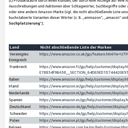
(c) Produktkäufe durch einen Kunden, der durch eine Anzeige auf eine 
Ausschreibungen und Auktionen über Schlagwörter, Suchbegriffe oder 
oder eine andere Amazon-Marke (vgl. die nicht abschließende Liste un
buchstabierte Varianten dieser Wörter (z. B. „ammazon“, „amaozn“ und „
Suchplatzierung
”);
Land
Nicht abschließende Liste der Marken
Vereinigtes
https://www.amazon.co.uk/gp/feature.html?ie=U
Königreich
Frankreich
https://www.amazon.fr/gp/help/customer/displa
E78834F9BA58__SECTION_64DE0ED1D744420E9
Italien
https://www.amazon.it/gp/help/customer/display
Irland
https://www.amazon.ie/gp/help/customer/displa
Niederlande
https://www.amazon.nl/gp/help/customer/display
Spanien
https://www.amazon.es/gp/help/customer/display
Deutschland
https://www.amazon.de/gp/help/customer/displa
Schweden
https://www.amazon.de/gp/help/customer/displa
Polen
https://www.amazon.pl/gp/help/customer/display
Belgien
https://www.amazon.com.be/gp/help/customer/d