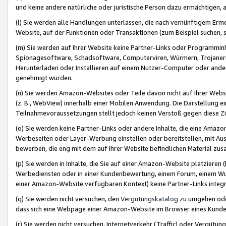
und keine andere natürliche oder juristische Person dazu ermächtigen, a
(l) Sie werden alle Handlungen unterlassen, die nach vernünftigem Erme
Website, auf der Funktionen oder Transaktionen (zum Beispiel suchen, s
(m) Sie werden auf Ihrer Website keine Partner-Links oder Programmin
Spionagesoftware, Schadsoftware, Computerviren, Würmern, Trojaner
Herunterladen oder Installieren auf einem Nutzer-Computer oder ande
genehmigt wurden.
(n) Sie werden Amazon-Websites oder Teile davon nicht auf Ihrer Websi
(z. B., WebView) innerhalb einer Mobilen Anwendung. Die Darstellung ein
Teilnahmevoraussetzungen stellt jedoch keinen Verstoß gegen diese Zif
(o) Sie werden keine Partner-Links oder andere Inhalte, die eine Am
Werbeseiten oder Layer-Werbung einstellen oder bereitstellen, mit Au
bewerben, die eng mit dem auf Ihrer Website befindlichen Material z
(p) Sie werden in Inhalte, die Sie auf einer Amazon-Website platzier
Werbediensten oder in einer Kundenbewertung, einem Forum, einem Wun
einer Amazon-Website verfügbaren Kontext) keine Partner-Links integr
(q) Sie werden nicht versuchen, den
Vergütungskatalog
zu umgehen oder
dass sich eine Webpage einer Amazon-Website im Browser eines Kunden 
(r) Sie werden nicht versuchen, Internetverkehr (Traffic) oder Vergü