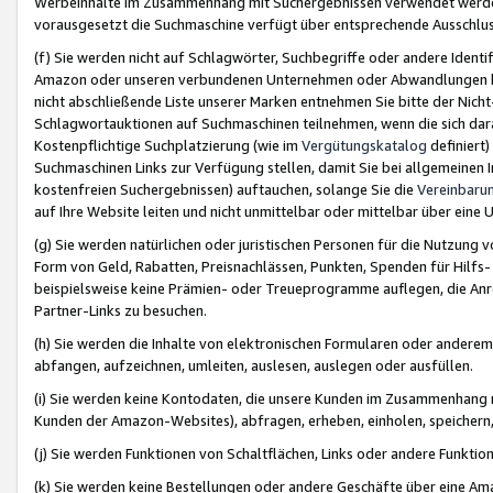
Werbeinhalte im Zusammenhang mit Suchergebnissen verwendet werden,
vorausgesetzt die Suchmaschine verfügt über entsprechende Ausschlu
(f) Sie werden nicht auf Schlagwörter, Suchbegriffe oder andere Ident
Amazon oder unseren verbundenen Unternehmen oder Abwandlungen bzw
nicht abschließende Liste unserer Marken entnehmen Sie bitte der Nich
Schlagwortauktionen auf Suchmaschinen teilnehmen, wenn die sich da
Kostenpflichtige Suchplatzierung (wie im
Vergütungskatalog
definiert
Suchmaschinen Links zur Verfügung stellen, damit Sie bei allgemeinen I
kostenfreien Suchergebnissen) auftauchen, solange Sie die
Vereinbaru
auf Ihre Website leiten und nicht unmittelbar oder mittelbar über eine
(g) Sie werden natürlichen oder juristischen Personen für die Nutzung 
Form von Geld, Rabatten, Preisnachlässen, Punkten, Spenden für Hilfs
beispielsweise keine Prämien- oder Treueprogramme auflegen, die Anrei
Partner-Links zu besuchen.
(h) Sie werden die Inhalte von elektronischen Formularen oder anderem M
abfangen, aufzeichnen, umleiten, auslesen, auslegen oder ausfüllen.
(i) Sie werden keine Kontodaten, die unsere Kunden im Zusammenhang 
Kunden der Amazon-Websites), abfragen, erheben, einholen, speichern,
(j) Sie werden Funktionen von Schaltflächen, Links oder andere Funkti
(k) Sie werden keine Bestellungen oder andere Geschäfte über eine Ama