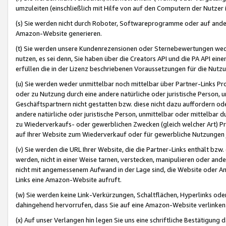
umzuleiten (einschließlich mit Hilfe von auf den Computern der Nutzer i
(s) Sie werden nicht durch Roboter, Softwareprogramme oder auf andere
Amazon-Website generieren.
(t) Sie werden unsere Kundenrezensionen oder Sternebewertungen wed
nutzen, es sei denn, Sie haben über die Creators API und die PA API e
erfüllen die in der Lizenz beschriebenen Voraussetzungen für die Nutzu
(u) Sie werden weder unmittelbar noch mittelbar über Partner-Links P
oder zu Nutzung durch eine andere natürliche oder juristische Person,
Geschäftspartnern nicht gestatten bzw. diese nicht dazu auffordern od
andere natürliche oder juristische Person, unmittelbar oder mittelbar
zu Wiederverkaufs- oder gewerblichen Zwecken (gleich welcher Art) 
auf Ihrer Website zum Wiederverkauf oder für gewerbliche Nutzungen 
(v) Sie werden die URL Ihrer Website, die die Partner-Links enthält b
werden, nicht in einer Weise tarnen, verstecken, manipulieren oder and
nicht mit angemessenem Aufwand in der Lage sind, die Website oder A
Links eine Amazon-Website aufruft.
(w) Sie werden keine Link-Verkürzungen, Schaltflächen, Hyperlinks ode
dahingehend hervorrufen, dass Sie auf eine Amazon-Website verlinken
(x) Auf unser Verlangen hin legen Sie uns eine schriftliche Bestätigung