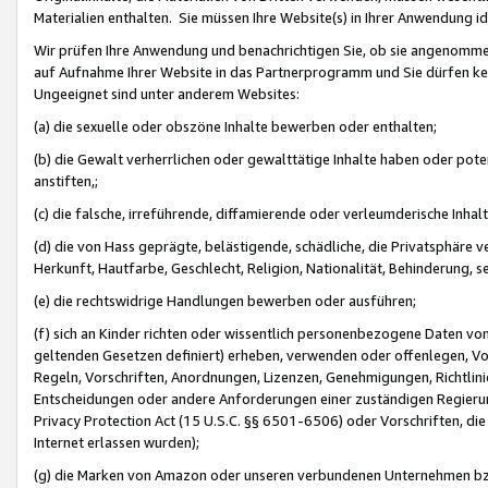
Materialien enthalten. Sie müssen Ihre Website(s) in Ihrer Anwendung ide
Wir prüfen Ihre Anwendung und benachrichtigen Sie, ob sie angenommen
auf Aufnahme Ihrer Website in das Partnerprogramm und Sie dürfen kei
Ungeeignet sind unter anderem Websites:
(a) die sexuelle oder obszöne Inhalte bewerben oder enthalten;
(b) die Gewalt verherrlichen oder gewalttätige Inhalte haben oder pot
anstiften,;
(c) die falsche, irreführende, diffamierende oder verleumderische Inha
(d) die von Hass geprägte, belästigende, schädliche, die Privatsphäre v
Herkunft, Hautfarbe, Geschlecht, Religion, Nationalität, Behinderung, 
(e) die rechtswidrige Handlungen bewerben oder ausführen;
(f) sich an Kinder richten oder wissentlich personenbezogene Daten vo
geltenden Gesetzen definiert) erheben, verwenden oder offenlegen, Vo
Regeln, Vorschriften, Anordnungen, Lizenzen, Genehmigungen, Richtlini
Entscheidungen oder andere Anforderungen einer zuständigen Regierung
Privacy Protection Act (15 U.S.C. §§ 6501-6506) oder Vorschriften, di
Internet erlassen wurden);
(g) die Marken von Amazon oder unseren verbundenen Unternehmen b