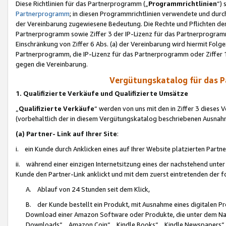
Diese Richtlinien für das Partnerprogramm („
Programmrichtlinien
“)
Partnerprogramm
; in diesen Programmrichtlinien verwendete und durch
der Vereinbarung zugewiesene Bedeutung. Die Rechte und Pflichten de
Partnerprogramm sowie Ziffer 3 der IP-Lizenz für das Partnerprogram
Einschränkung von Ziffer 6 Abs. (a) der Vereinbarung wird hiermit Fol
Partnerprogramm, die IP-Lizenz für das Partnerprogramm oder Ziffer 1
gegen die Vereinbarung.
Vergütungskatalog für das 
1. Qualifizierte Verkäufe und Qualifizierte Umsätze
„
Qualifizierte Verkäufe
“ werden von uns mit den in Ziffer 3 diese
(vorbehaltlich der in diesem Vergütungskatalog beschriebenen Ausnah
(a) Partner- Link auf Ihrer Site
:
i. ein Kunde durch Anklicken eines auf Ihrer Website platzierten Part
ii. während einer einzigen Internetsitzung eines der nachstehend unter (i)
Kunde den Partner-Link anklickt und mit dem zuerst eintretenden der f
A. Ablauf von 24 Stunden seit dem Klick,
B. der Kunde bestellt ein Produkt, mit Ausnahme eines digitalen P
Download einer Amazon Software oder Produkte, die unter dem N
Downloads“, „Amazon Coin“, „Kindle Books“, „Kindle Newspapers“, „