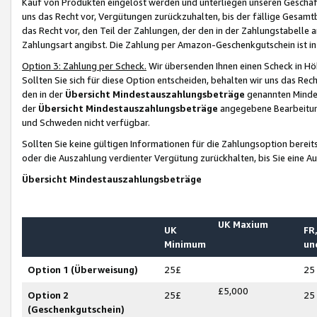
Kauf von Produkten eingelöst werden und unterliegen unseren Geschäf
uns das Recht vor, Vergütungen zurückzuhalten, bis der fällige Gesamt
das Recht vor, den Teil der Zahlungen, der den in der Zahlungstabelle 
Zahlungsart angibst. Die Zahlung per Amazon-Geschenkgutschein ist in
Option 3: Zahlung per Scheck.
Wir übersenden Ihnen einen Scheck in Höh
Sollten Sie sich für diese Option entscheiden, behalten wir uns das Rec
den in der
Übersicht Mindestauszahlungsbeträge
genannten Mindest
der
Übersicht Mindestauszahlungsbeträge
angegebene Bearbeitung
und Schweden nicht verfügbar.
Sollten Sie keine gültigen Informationen für die Zahlungsoption bereit
oder die Auszahlung verdienter Vergütung zurückhalten, bis Sie eine A
Übersicht Mindestauszahlungsbeträge
UK Maxium
UK
FR,
Minimum
un
Option 1 (Überweisung)
25£
25
£5,000
Option 2
25£
25
(Geschenkgutschein)