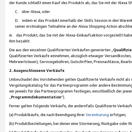
der Kunde schließt einen Kauf des Produkts ab, das Sie mit der Alexa 
C. über Alexa, oder
D. indem er das Produkt innerhalb der Skills Session in den Waren
seiner erstmaligen Teilnahme an der Alexa Shopping Action abschlie
iii. das Produkt, das Sie mit der Alexa-Einkaufsaktion vorgestellt ha
ihm bezahlt.
Die aus den einzelnen Qualifizierten Verkäufen generierten „
Qualifizi
Qualifizierten Verkäufe einnehmen, abzüglich etwaiger Versandkosten
Mehrwertsteuer), Servicegebühren, Gutschriften, Preisnachlässe, Bear
2. Ausgeschlossene Verkäufe
Unbeschadet des Vorstehenden gelten Qualifizierte Verkäufe nicht als
Vergütungskatalog für das Partnerprogramm oder andere Bestimmungen,
wir jeweils für das Partnerprogramm festlegen, einschließlich der jewe
„
Programmdokumentation
“).
Ferner gelten folgende Verkäufe, die andernfalls Qualifizierte Verkä
(a) Produktkäufe, die nach Beendigung Ihrer
Vereinbarung
erfolgen;
(b) Produktbestellungen, bei denen eine Stornierung, Rückgabe oder R