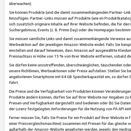
überwachen).
Sie können Produkte (und die damit zusammenhängenden Partner-Links)
hinzufügen. Partner-Links müssen auf Produkte (wie im Produktkatalog de
sich zusätzlich originäre Inhalte auf Ihrer Website befinden, die für 
Suchergebnisse, Events (z. B. Prime Day) oder die Homepages bestimmte
Sie müssen sämtliche Links und damit zusammenhängende Verweise auf z
Werbeaktion auf der jeweiligen Amazon-Website endet. Falls Sie beisp
einstellen und darauf hinweisen, dass Amazon auf ausgewählte Kleidun
Preisnachlass in Höhe von 15 % von Ihrer Website entfernen, sobald di
Sie dürfen keine unzutreffenden, überschwänglichen, täuschenden od
unsere Richtlinien, Werbeaktionen oder Preise aufstellen. Stellen Sie 
angebotenen Smartphone mit 64 GB Speicherkapazität ein, so dürfen S
führt.
Die Preise und die Verfügbarkeit von Produkten können Veränderungen 
Produkte ändern können, dürfen Sie auf Ihrer Website nur Angaben zu P
Preisen und Verfügbarkeit dargestellt sind bedienen oder (b) Sie Daten
der Lizenz festgelegten Anforderungen für die Nutzung von PA API einh
Ferner müssen Sie, falls Sie Preise für ein Produkt auf Ihrer Website in 
einer Preisvergleichsmaschine) zusammen mit Preisen für das gleiche o
außerhalb der Amazon-Website angeboten werden, jeweils den niedrigst