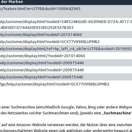
e der Marken
gp/feature.html?ie=UTF8&docId=1000642963
help/customer/display.html?nodeId=548524#GUID-602FA6E8-D724-4317-
64DE0ED1D744420E933ED292E5A7B3D3
elp/customer/display.html?nodeId=201014060
help/customer/display.html?nodeId=GCX77V9988LUPMB2
help/customer/display.html/ref=hp_left_v4_sib?ie=UTF8&nodeId=201909
help/customer/display.html/?nodeId=201014060
help/customer/display.html?nodeId=200975440
help/customer/display.html?nodeId=200975440
help/customer/display.html?nodeId=200975440
/gp/help/customer/display.html?nodeId=GCX77V9988LUPMB2
n einer Suchmaschine (einschließlich Google, Yahoo, Bing oder andere Webp
 des Netzwerkes solcher Suchmaschinen sind), (jeweils eine „
Suchmaschine
nk auf eine Amazon-Website verwiesen werden, der Nutzer über eine zwische
ischengeschalteten Website einen Link anklicken oder anderweitig bewusst a