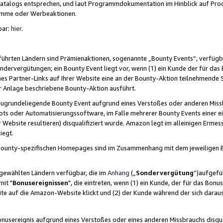
skatalogs entsprechen, und laut Programmdokumentation im Hinblick auf Pr
amme oder Werbeaktionen.
bar:
hier
.
führten Ländern sind Prämienaktionen, sogenannte „Bounty Events“, verfügb
Sondervergütungen; ein Bounty Event liegt vor, wenn (1) ein Kunde der für da
nes Partner-Links auf Ihrer Website eine an der Bounty-Aktion teilnehmende 
er Anlage beschriebene Bounty-Aktion ausführt.
ugrundeliegende Bounty Event aufgrund eines Verstoßes oder anderen Miss
ots oder Automatisierungssoftware, im Falle mehrerer Bounty Events einer e
r Website resultieren) disqualifiziert wurde. Amazon legt im alleinigen Ermess
iegt.
n Bounty-spezifischen Homepages sind im Zusammenhang mit dem jeweiligen
sgewählten Ländern verfügbar, die im
Anhang
(„
Sondervergütung
“)aufgefüh
it "
Bonusereignissen
", die eintreten, wenn (1) ein Kunde, der für das Bon
bsite auf die Amazon-Website klickt und (2) der Kunde während der sich dar
usereignis aufgrund eines Verstoßes oder eines anderen Missbrauchs disqua