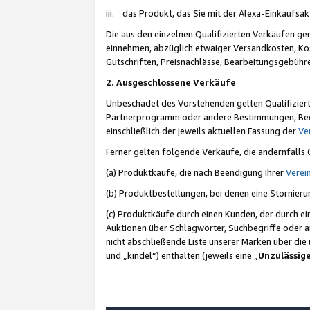
iii. das Produkt, das Sie mit der Alexa-Einkaufsa
Die aus den einzelnen Qualifizierten Verkäufen gen
einnehmen, abzüglich etwaiger Versandkosten, Ko
Gutschriften, Preisnachlässe, Bearbeitungsgebühr
2. Ausgeschlossene Verkäufe
Unbeschadet des Vorstehenden gelten Qualifiziert
Partnerprogramm oder andere Bestimmungen, Beding
einschließlich der jeweils aktuellen Fassung der
Ve
Ferner gelten folgende Verkäufe, die andernfalls
(a) Produktkäufe, die nach Beendigung Ihrer
Verei
(b) Produktbestellungen, bei denen eine Stornier
(c) Produktkäufe durch einen Kunden, der durch e
Auktionen über Schlagwörter, Suchbegriffe oder a
nicht abschließende Liste unserer Marken über di
und „kindel“) enthalten (jeweils eine „
Unzulässig