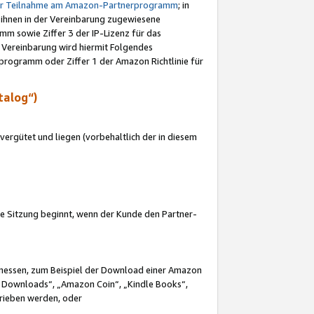
ur Teilnahme am Amazon-Partnerprogramm
; in
 ihnen in der Vereinbarung zugewiesene
m sowie Ziffer 3 der IP-Lizenz für das
 Vereinbarung wird hiermit Folgendes
programm oder Ziffer 1 der Amazon Richtlinie für
talog“)
ergütet und liegen (vorbehaltlich der in diesem
i die Sitzung beginnt, wenn der Kunde den Partner-
Ermessen, zum Beispiel der Download einer Amazon
 Downloads“, „Amazon Coin“, „Kindle Books“,
trieben werden, oder