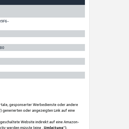
89F6-
280
ortale, gesponserter Werbedienste oder andere
“) generierten oder angezeigten Link auf eine
ngeschaltete Website indirekt auf eine Amazon-
ktiv werden müsste (eine „
Umleitung
“);