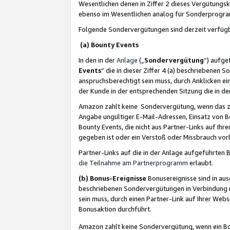
Wesentlichen denen in Ziffer 2 dieses Vergütung
ebenso im Wesentlichen analog für Sonderprogr
Folgende Sondervergütungen sind derzeit verfüg
(a) Bounty Events
In den in der
Anlage
(„
Sondervergütung
“) aufge
Events
“ die in dieser Ziffer 4 (a) beschriebenen 
anspruchsberechtigt sein muss, durch Anklicken ei
der Kunde in der entsprechenden Sitzung die in d
Amazon zahlt keine Sondervergütung, wenn das z
Angabe ungültiger E-Mail-Adressen, Einsatz von B
Bounty Events, die nicht aus Partner-Links auf Ihre
gegeben ist oder ein Verstoß oder Missbrauch vorl
Partner-Links auf die in der Anlage aufgeführte
die Teilnahme am Partnerprogramm
erlaubt.
(b) Bonus-Ereignisse
Bonusereignisse sind in au
beschriebenen Sondervergütungen in Verbindung m
sein muss, durch einen Partner-Link auf Ihrer We
Bonusaktion durchführt.
Amazon zahlt keine Sondervergütung, wenn ein Bon