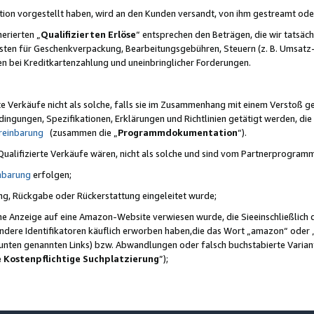
ktion vorgestellt haben, wird an den Kunden versandt, von ihm gestreamt od
erierten „
Qualifizierten Erlöse
“ entsprechen den Beträgen, die wir tatsäch
sten für Geschenkverpackung, Bearbeitungsgebühren, Steuern (z. B. Umsatz-
en bei Kreditkartenzahlung und uneinbringlicher Forderungen.
e Verkäufe nicht als solche, falls sie im Zusammenhang mit einem Verstoß 
ungen, Spezifikationen, Erklärungen und Richtlinien getätigt werden, die 
reinbarung
(zusammen die „
Programmdokumentation
“).
 Qualifizierte Verkäufe wären, nicht als solche und sind vom Partnerprogra
nbarung
erfolgen;
ung, Rückgabe oder Rückerstattung eingeleitet wurde;
ine Anzeige auf eine Amazon-Website verwiesen wurde, die Sieeinschließlich
ndere Identifikatoren käuflich erworben haben,die das Wort „amazon“ oder 
e unten genannten Links) bzw. Abwandlungen oder falsch buchstabierte Varia
e Kostenpflichtige Suchplatzierung
”);