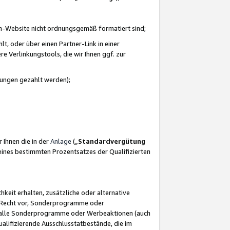
azon-Website nicht ordnungsgemäß formatiert sind;
, oder über einen Partner-Link in einer
e Verlinkungstools, die wir Ihnen ggf. zur
ütungen gezahlt werden);
 Ihnen die in der
Anlage
(„
Standardvergütung
ines bestimmten Prozentsatzes der Qualifizierten
eit erhalten, zusätzliche oder alternative
as Recht vor, Sonderprogramme oder
für alle Sonderprogramme oder Werbeaktionen (auch
lifizierende Ausschlusstatbestände, die im