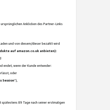
 ursprünglichen Anklicken des Partner-Links
laden und von diesem/dieser bezahlt wird
rodukte auf amazon.co.uk anbieten):
d
 und endet, wenn der Kunde entweder:
erlässt, oder
ls Session
“),
t spätestens 89 Tage nach seiner erstmaligen