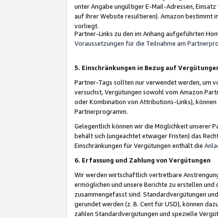
unter Angabe ungültiger E-Mail-Adressen, Einsatz
auf Ihrer Website resultieren). Amazon bestimmt i
vorliegt.
Partner-Links zu den im Anhang aufgeführten Hom
Voraussetzungen für die Teilnahme am Partnerp
5. Einschränkungen in Bezug auf Vergütunge
Partner-Tags sollten nur verwendet werden, um von 
versuchst, Vergütungen sowohl vom Amazon Partn
oder Kombination von Attributions-Links), könne
Partnerprogramm.
Gelegentlich können wir die Möglichkeit unsere
behält sich (ungeachtet etwaiger Fristen) das Rec
Einschränkungen für Vergütungen enthält die
Anla
6. Erfassung und Zahlung von Vergütungen
Wir werden wirtschaftlich vertretbare Anstrengu
ermöglichen und unsere Berichte zu erstellen und 
zusammengefasst sind. Standardvergütungen und s
gerundet werden (z. B. Cent für USD), können dazu
zahlen Standardvergütungen und spezielle Vergüt