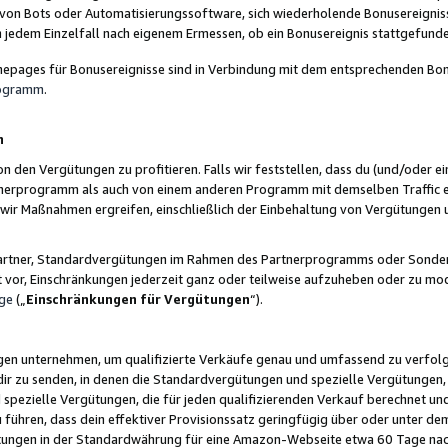
 von Bots oder Automatisierungssoftware, sich wiederholende Bonusereignisse
n jedem Einzelfall nach eigenem Ermessen, ob ein Bonusereignis stattgefund
epages für Bonusereignisse sind in Verbindung mit dem entsprechenden Bonu
rogramm
.
n
den Vergütungen zu profitieren. Falls wir feststellen, dass du (und/oder ein
erprogramm als auch von einem anderen Programm mit demselben Traffic ei
n wir Maßnahmen ergreifen, einschließlich der Einbehaltung von Vergütunge
r Partner, Standardvergütungen im Rahmen des Partnerprogramms oder Sonde
ht vor, Einschränkungen jederzeit ganz oder teilweise aufzuheben oder zu mod
ge
(„
Einschränkungen für Vergütungen
“).
ngen unternehmen, um qualifizierte Verkäufe genau und umfassend zu verfol
dir zu senden, in denen die Standardvergütungen und spezielle Vergütungen, 
pezielle Vergütungen, die für jeden qualifizierenden Verkauf berechnet un
 führen, dass dein effektiver Provisionssatz geringfügig über oder unter dem
ungen in der Standardwährung für eine Amazon-Webseite etwa 60 Tage nach