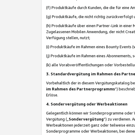
(f) Produktkäufe durch Kunden, die die für eine
(g) Produktkäufe, die nicht richtig zurückverfolg
(h) Produktkäufe über einen Partner-Link in einer
Zugelassenen Mobilen Anwendung, der nicht Creator
Verfügung stellen, nutzt;
(i) Produktkäufe im Rahmen eines Bounty Events (w
(j) Produktkäufe im Rahmen eines Abonnements, so
(k) alle Vorabveröffentlichungen oder Vorbestellu
3. Standardvergütung im Rahmen des Part
Vorbehaltlich der in diesem Vergütungskatalog b
im Rahmen des Partnerprogramms
“) beschri
Erlöse.
4. Sondervergütung oder Werbeaktionen
Gelegentlich können wir Sonderprogramme oder Wer
Vergütung („
Sondervergütung
”) zu verdienen. 
Werbeaktionen jederzeit ganz oder teilweise einz
Sonderprogramme oder Werbeaktionen, bei denen e