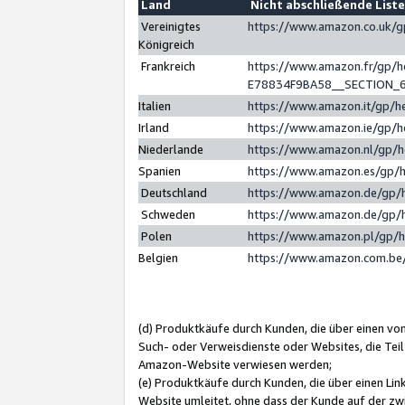
Land
Nicht abschließende List
Vereinigtes
https://www.amazon.co.uk/
Königreich
Frankreich
https://www.amazon.fr/gp/
E78834F9BA58__SECTION_
Italien
https://www.amazon.it/gp/h
Irland
https://www.amazon.ie/gp/
Niederlande
https://www.amazon.nl/gp/
Spanien
https://www.amazon.es/gp/
Deutschland
https://www.amazon.de/gp/
Schweden
https://www.amazon.de/gp/
Polen
https://www.amazon.pl/gp/
Belgien
https://www.amazon.com.be
(d) Produktkäufe durch Kunden, die über einen vo
Such- oder Verweisdienste oder Websites, die Teil
Amazon-Website verwiesen werden;
(e) Produktkäufe durch Kunden, die über einen Li
Website umleitet, ohne dass der Kunde auf der zw