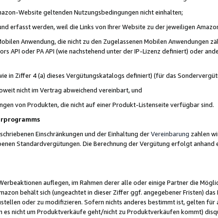
 Amazon-Website geltenden Nutzungsbedingungen nicht einhalten;
t und erfasst werden, weil die Links von Ihrer Website zu der jeweiligen Am
 Mobilen Anwendung, die nicht zu den Zugelassenen Mobilen Anwendungen zählt
s API oder PA API (wie nachstehend unter der IP-Lizenz definiert) oder ander
ie in Ziffer 4 (a) dieses Vergütungskatalogs definiert) (für das Sonderverg
weit nicht im Vertrag abweichend vereinbart, und
ngen von Produkten, die nicht auf einer Produkt-Listenseite verfügbar sind.
nerprogramms
eschriebenen Einschränkungen und der Einhaltung der
Vereinbarung
zahlen wir
ebenen Standardvergütungen. Die Berechnung der Vergütung erfolgt anhand e
beaktionen auflegen, im Rahmen derer alle oder einige Partner die Möglichk
Amazon behält sich (ungeachtet in dieser Ziffer ggf. angegebener Fristen) d
ustellen oder zu modifizieren. Sofern nichts anderes bestimmt ist, gelten 
s nicht um Produktverkäufe geht/nicht zu Produktverkäufen kommt) disqua