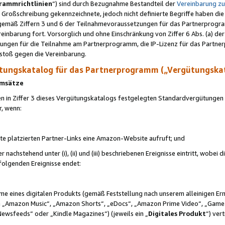
rammrichtlinien
“) sind durch Bezugnahme Bestandteil der
Vereinbarung z
Großschreibung gekennzeichnete, jedoch nicht definierte Begriffe haben die
 gemäß Ziffern 3 und 6 der Teilnahmevoraussetzungen für das Partnerprogram
nbarung fort. Vorsorglich und ohne Einschränkung von Ziffer 6 Abs. (a) der
ungen für die Teilnahme am Partnerprogramm, die IP-Lizenz für das Partner
rstoß gegen die Vereinbarung.
ungskatalog für das Partnerprogramm („Vergütungska
 Umsätze
n in Ziffer 3 dieses Vergütungskatalogs festgelegten Standardvergütungen v
r, wenn:
ite platzierten Partner-Links eine Amazon-Website aufruft; und
r nachstehend unter (i), (ii) und (iii) beschriebenen Ereignisse eintritt, wobe
 folgenden Ereignisse endet:
hme eines digitalen Produkts (gemäß Feststellung nach unserem alleinigen 
 „Amazon Music“, „Amazon Shorts“, „eDocs“, „Amazon Prime Video“, „Game
Newsfeeds“ oder „Kindle Magazines“) (jeweils ein „
Digitales Produkt
“) ver