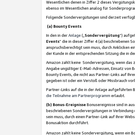
Wesentlichen denen in Ziffer 2 dieses Vergütung
ebenso im Wesentlichen analog für Sonderprogr
Folgende Sondervergütungen sind derzeit verfüg
(a) Bounty Events
In den in der
Anlage
(„
Sondervergütung
“) aufge
Events
“ die in dieser Ziffer 4 (a) beschriebenen 
anspruchsberechtigt sein muss, durch Anklicken ei
der Kunde in der entsprechenden Sitzung die in d
Amazon zahlt keine Sondervergütung, wenn das z
Angabe ungültiger E-Mail-Adressen, Einsatz von B
Bounty Events, die nicht aus Partner-Links auf Ihre
gegeben ist oder ein Verstoß oder Missbrauch vorl
Partner-Links auf die in der Anlage aufgeführte
die Teilnahme am Partnerprogramm
erlaubt.
(b) Bonus-Ereignisse
Bonusereignisse sind in au
beschriebenen Sondervergütungen in Verbindung m
sein muss, durch einen Partner-Link auf Ihrer We
Bonusaktion durchführt.
Amazon zahlt keine Sondervergütung, wenn ein Bon