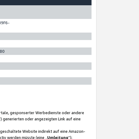
89F6-
280
ortale, gesponserter Werbedienste oder andere
“) generierten oder angezeigten Link auf eine
ngeschaltete Website indirekt auf eine Amazon-
ktiv werden müsste (eine „
Umleitung
“);