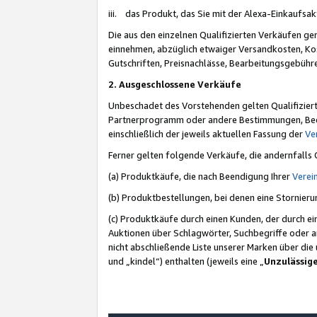
iii. das Produkt, das Sie mit der Alexa-Einkaufsa
Die aus den einzelnen Qualifizierten Verkäufen gen
einnehmen, abzüglich etwaiger Versandkosten, Ko
Gutschriften, Preisnachlässe, Bearbeitungsgebühr
2. Ausgeschlossene Verkäufe
Unbeschadet des Vorstehenden gelten Qualifiziert
Partnerprogramm oder andere Bestimmungen, Beding
einschließlich der jeweils aktuellen Fassung der
Ve
Ferner gelten folgende Verkäufe, die andernfalls
(a) Produktkäufe, die nach Beendigung Ihrer
Verei
(b) Produktbestellungen, bei denen eine Stornier
(c) Produktkäufe durch einen Kunden, der durch e
Auktionen über Schlagwörter, Suchbegriffe oder a
nicht abschließende Liste unserer Marken über di
und „kindel“) enthalten (jeweils eine „
Unzulässig