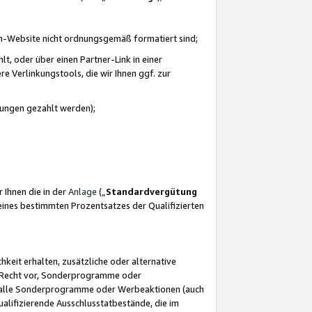
azon-Website nicht ordnungsgemäß formatiert sind;
, oder über einen Partner-Link in einer
e Verlinkungstools, die wir Ihnen ggf. zur
ütungen gezahlt werden);
 Ihnen die in der
Anlage
(„
Standardvergütung
ines bestimmten Prozentsatzes der Qualifizierten
eit erhalten, zusätzliche oder alternative
as Recht vor, Sonderprogramme oder
für alle Sonderprogramme oder Werbeaktionen (auch
lifizierende Ausschlusstatbestände, die im