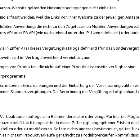
 Amazon-Website geltenden Nutzungsbedingungen nicht einhalten;
t und erfasst werden, weil die Links von Ihrer Website zu der jeweiligen Am
 Mobilen Anwendung, die nicht zu den Zugelassenen Mobilen Anwendungen zählt
s API oder PA API (wie nachstehend unter der IP-Lizenz definiert) oder ander
ie in Ziffer 4 (a) dieses Vergütungskatalogs definiert) (für das Sonderverg
weit nicht im Vertrag abweichend vereinbart, und
ngen von Produkten, die nicht auf einer Produkt-Listenseite verfügbar sind.
nerprogramms
eschriebenen Einschränkungen und der Einhaltung der
Vereinbarung
zahlen wir
ebenen Standardvergütungen. Die Berechnung der Vergütung erfolgt anhand e
beaktionen auflegen, im Rahmen derer alle oder einige Partner die Möglichk
Amazon behält sich (ungeachtet in dieser Ziffer ggf. angegebener Fristen) d
ustellen oder zu modifizieren. Sofern nichts anderes bestimmt ist, gelten 
s nicht um Produktverkäufe geht/nicht zu Produktverkäufen kommt) disqua