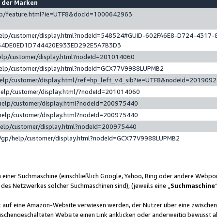
e der Marken
gp/feature.html?ie=UTF8&docId=1000642963
help/customer/display.html?nodeId=548524#GUID-602FA6E8-D724-4317-
64DE0ED1D744420E933ED292E5A7B3D3
elp/customer/display.html?nodeId=201014060
help/customer/display.html?nodeId=GCX77V9988LUPMB2
help/customer/display.html/ref=hp_left_v4_sib?ie=UTF8&nodeId=201909
help/customer/display.html/?nodeId=201014060
help/customer/display.html?nodeId=200975440
help/customer/display.html?nodeId=200975440
help/customer/display.html?nodeId=200975440
/gp/help/customer/display.html?nodeId=GCX77V9988LUPMB2
n einer Suchmaschine (einschließlich Google, Yahoo, Bing oder andere Webp
 des Netzwerkes solcher Suchmaschinen sind), (jeweils eine „
Suchmaschine
nk auf eine Amazon-Website verwiesen werden, der Nutzer über eine zwische
ischengeschalteten Website einen Link anklicken oder anderweitig bewusst a