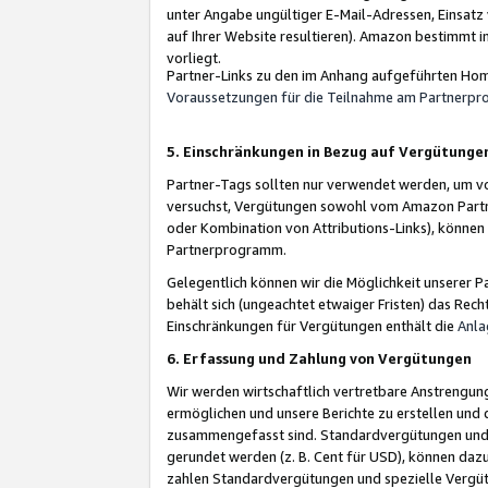
unter Angabe ungültiger E-Mail-Adressen, Einsatz
auf Ihrer Website resultieren). Amazon bestimmt i
vorliegt.
Partner-Links zu den im Anhang aufgeführten Hom
Voraussetzungen für die Teilnahme am Partnerp
5. Einschränkungen in Bezug auf Vergütunge
Partner-Tags sollten nur verwendet werden, um von 
versuchst, Vergütungen sowohl vom Amazon Partn
oder Kombination von Attributions-Links), könne
Partnerprogramm.
Gelegentlich können wir die Möglichkeit unsere
behält sich (ungeachtet etwaiger Fristen) das Rec
Einschränkungen für Vergütungen enthält die
Anla
6. Erfassung und Zahlung von Vergütungen
Wir werden wirtschaftlich vertretbare Anstrengu
ermöglichen und unsere Berichte zu erstellen und 
zusammengefasst sind. Standardvergütungen und s
gerundet werden (z. B. Cent für USD), können dazu
zahlen Standardvergütungen und spezielle Vergüt