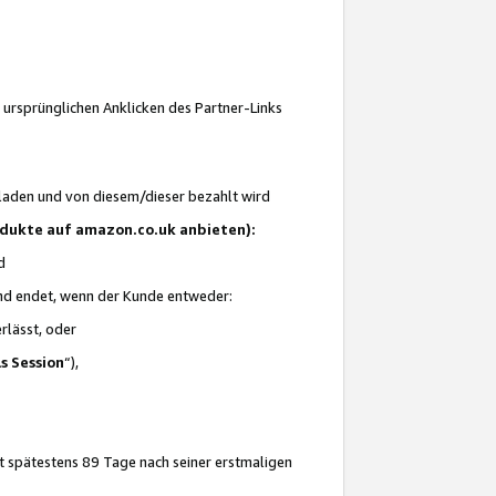
 ursprünglichen Anklicken des Partner-Links
laden und von diesem/dieser bezahlt wird
rodukte auf amazon.co.uk anbieten):
d
 und endet, wenn der Kunde entweder:
erlässt, oder
ls Session
“),
t spätestens 89 Tage nach seiner erstmaligen