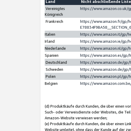
Land
Nicht abschließende List
Vereinigtes
https://www.amazon.co.uk/
Königreich
Frankreich
https://www.amazon.fr/gp/
E78834F9BA58__SECTION_
Italien
https://www.amazon.it/gp/h
Irland
https://www.amazon.ie/gp/
Niederlande
https://www.amazon.nl/gp/
Spanien
https://www.amazon.es/gp/
Deutschland
https://www.amazon.de/gp/
Schweden
https://www.amazon.de/gp/
Polen
https://www.amazon.pl/gp/
Belgien
https://www.amazon.com.be
(d) Produktkäufe durch Kunden, die über einen vo
Such- oder Verweisdienste oder Websites, die Teil
Amazon-Website verwiesen werden;
(e) Produktkäufe durch Kunden, die über einen Li
Website umleitet, ohne dass der Kunde auf der zw