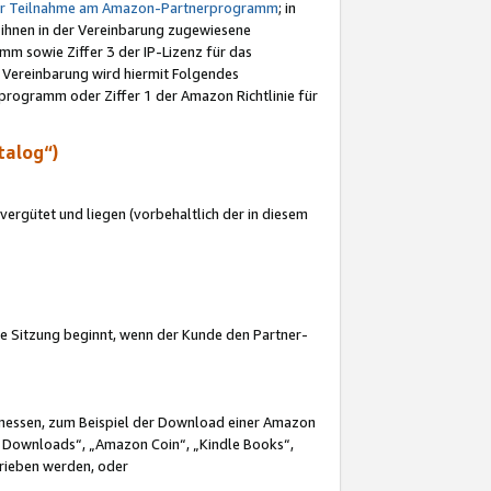
ur Teilnahme am Amazon-Partnerprogramm
; in
 ihnen in der Vereinbarung zugewiesene
m sowie Ziffer 3 der IP-Lizenz für das
 Vereinbarung wird hiermit Folgendes
programm oder Ziffer 1 der Amazon Richtlinie für
talog“)
ergütet und liegen (vorbehaltlich der in diesem
i die Sitzung beginnt, wenn der Kunde den Partner-
Ermessen, zum Beispiel der Download einer Amazon
 Downloads“, „Amazon Coin“, „Kindle Books“,
trieben werden, oder