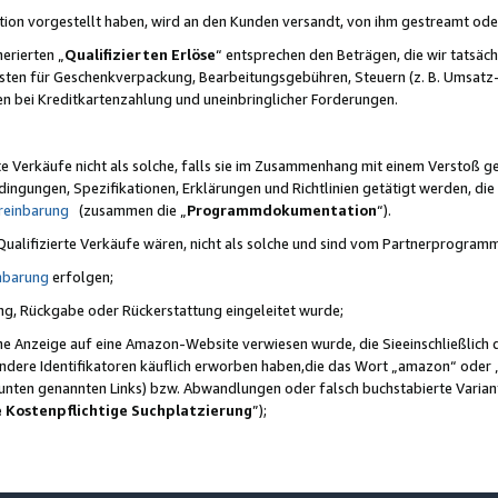
ktion vorgestellt haben, wird an den Kunden versandt, von ihm gestreamt od
erierten „
Qualifizierten Erlöse
“ entsprechen den Beträgen, die wir tatsäch
sten für Geschenkverpackung, Bearbeitungsgebühren, Steuern (z. B. Umsatz-
en bei Kreditkartenzahlung und uneinbringlicher Forderungen.
e Verkäufe nicht als solche, falls sie im Zusammenhang mit einem Verstoß 
ungen, Spezifikationen, Erklärungen und Richtlinien getätigt werden, die 
reinbarung
(zusammen die „
Programmdokumentation
“).
 Qualifizierte Verkäufe wären, nicht als solche und sind vom Partnerprogra
nbarung
erfolgen;
ung, Rückgabe oder Rückerstattung eingeleitet wurde;
ine Anzeige auf eine Amazon-Website verwiesen wurde, die Sieeinschließlich
ndere Identifikatoren käuflich erworben haben,die das Wort „amazon“ oder 
e unten genannten Links) bzw. Abwandlungen oder falsch buchstabierte Varia
e Kostenpflichtige Suchplatzierung
”);