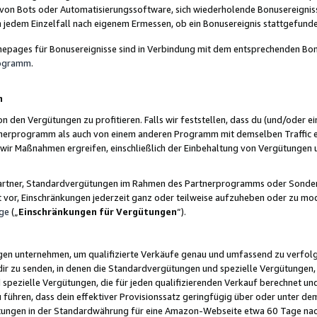
 von Bots oder Automatisierungssoftware, sich wiederholende Bonusereignisse
n jedem Einzelfall nach eigenem Ermessen, ob ein Bonusereignis stattgefund
epages für Bonusereignisse sind in Verbindung mit dem entsprechenden Bonu
rogramm
.
n
den Vergütungen zu profitieren. Falls wir feststellen, dass du (und/oder ein
erprogramm als auch von einem anderen Programm mit demselben Traffic ei
n wir Maßnahmen ergreifen, einschließlich der Einbehaltung von Vergütunge
r Partner, Standardvergütungen im Rahmen des Partnerprogramms oder Sonde
ht vor, Einschränkungen jederzeit ganz oder teilweise aufzuheben oder zu mod
ge
(„
Einschränkungen für Vergütungen
“).
ngen unternehmen, um qualifizierte Verkäufe genau und umfassend zu verfol
dir zu senden, in denen die Standardvergütungen und spezielle Vergütungen, 
pezielle Vergütungen, die für jeden qualifizierenden Verkauf berechnet un
 führen, dass dein effektiver Provisionssatz geringfügig über oder unter dem
ungen in der Standardwährung für eine Amazon-Webseite etwa 60 Tage nach