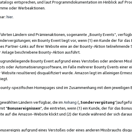
skatalogs entsprechen, und laut Programmdokumentation im Hinblick auf Pr
amme oder Werbeaktionen.
bar:
hier
.
führten Ländern sind Prämienaktionen, sogenannte „Bounty Events“, verfügb
Sondervergütungen; ein Bounty Event liegt vor, wenn (1) ein Kunde der für da
nes Partner-Links auf Ihrer Website eine an der Bounty-Aktion teilnehmende 
er Anlage beschriebene Bounty-Aktion ausführt.
ugrundeliegende Bounty Event aufgrund eines Verstoßes oder anderen Miss
ots oder Automatisierungssoftware, im Falle mehrerer Bounty Events einer e
r Website resultieren) disqualifiziert wurde. Amazon legt im alleinigen Ermess
iegt.
n Bounty-spezifischen Homepages sind im Zusammenhang mit dem jeweiligen
sgewählten Ländern verfügbar, die im
Anhang
(„
Sondervergütung
“)aufgefüh
it "
Bonusereignissen
", die eintreten, wenn (1) ein Kunde, der für das Bon
bsite auf die Amazon-Website klickt und (2) der Kunde während der sich dar
usereignis aufgrund eines Verstoßes oder eines anderen Missbrauchs disqua