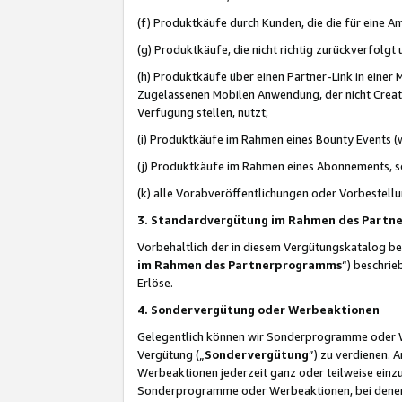
(f) Produktkäufe durch Kunden, die die für eine
(g) Produktkäufe, die nicht richtig zurückverfolg
(h) Produktkäufe über einen Partner-Link in einer
Zugelassenen Mobilen Anwendung, der nicht Creator
Verfügung stellen, nutzt;
(i) Produktkäufe im Rahmen eines Bounty Events (w
(j) Produktkäufe im Rahmen eines Abonnements, so
(k) alle Vorabveröffentlichungen oder Vorbestellu
3. Standardvergütung im Rahmen des Part
Vorbehaltlich der in diesem Vergütungskatalog b
im Rahmen des Partnerprogramms
“) beschri
Erlöse.
4. Sondervergütung oder Werbeaktionen
Gelegentlich können wir Sonderprogramme oder Wer
Vergütung („
Sondervergütung
”) zu verdienen. 
Werbeaktionen jederzeit ganz oder teilweise einz
Sonderprogramme oder Werbeaktionen, bei denen e