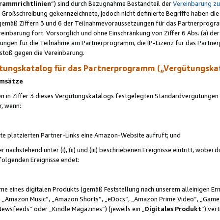
rammrichtlinien
“) sind durch Bezugnahme Bestandteil der
Vereinbarung z
Großschreibung gekennzeichnete, jedoch nicht definierte Begriffe haben die
 gemäß Ziffern 3 und 6 der Teilnahmevoraussetzungen für das Partnerprogram
nbarung fort. Vorsorglich und ohne Einschränkung von Ziffer 6 Abs. (a) der
ungen für die Teilnahme am Partnerprogramm, die IP-Lizenz für das Partner
rstoß gegen die Vereinbarung.
ungskatalog für das Partnerprogramm („Vergütungska
 Umsätze
n in Ziffer 3 dieses Vergütungskatalogs festgelegten Standardvergütungen v
r, wenn:
ite platzierten Partner-Links eine Amazon-Website aufruft; und
r nachstehend unter (i), (ii) und (iii) beschriebenen Ereignisse eintritt, wobe
 folgenden Ereignisse endet:
hme eines digitalen Produkts (gemäß Feststellung nach unserem alleinigen 
 „Amazon Music“, „Amazon Shorts“, „eDocs“, „Amazon Prime Video“, „Game
Newsfeeds“ oder „Kindle Magazines“) (jeweils ein „
Digitales Produkt
“) ver