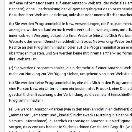
auf eine Informationsseite auf einer Amazon-Website, der nicht als Part
Bannern); ohne Einschränkung der Allgemeingültigkeit des Vorstehende
Besucher Ihrer Website unsichtbar, unlesbar oder unentzifferbar mache
(b) Sie werden Programminhalte bzw. Anwendungen, die Programminhalt
anzeigen, weder verkaufen noch weiterverkaufen, weitergeben, unterli
innerhalb von Werbung außerhalb Ihrer Website (einschließlich Werbun
Website oder einem Dienst (einschließlich Social Networking-Website
Rechte an den Programminhalten oder auf die Programminhalte an eine a
übertragen müssten, und Sie werden keine mit Ihrem Partner-Tag formati
Ihre Website ist.
(c) Sie werden Programminhalte, die nicht mehr auf einer Amazon-Websit
mehr zur Nutzung zur Verfügung stehen, umgehend von Ihrer Website e
(d) Sie werden keine Programminhalte, einschließlich in den Programmin
eine Person bzw. ein Unternehmen ein bestimmtes Produkt, eine Dienstle
geschäftlichen Beziehung oder Verbindung zu diesen steht (einschließli
Programminhalten).
(e) Sie werden Amazon-Marken (wie in den
Markenrichtlinien
definiert) 
„ammazon“, „amaozn“ und „kindel“) nicht zwecks Nutzung in einer Suc
Versuch unternehmen). Zusätzlich zu sonstigen Amazon zur Verfügung 
sorgen, dass von uns benannte Suchmaschinen Geschützte Begriffe (wie 