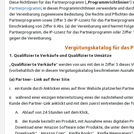
Diese Richtlinien für das Partnerprogramm („
Programmrichtlinien
“)
Partnerprogramm
; in diesen Programmrichtlinien verwendete und durch
der Vereinbarung zugewiesene Bedeutung. Die Rechte und Pflichten de
Partnerprogramm sowie Ziffer 3 der IP-Lizenz für das Partnerprogram
Einschränkung von Ziffer 6 Abs. (a) der Vereinbarung wird hiermit Fol
Partnerprogramm, die IP-Lizenz für das Partnerprogramm oder Ziffer 1
gegen die Vereinbarung.
Vergütungskatalog für das 
1. Qualifizierte Verkäufe und Qualifizierte Umsätze
„
Qualifizierte Verkäufe
“ werden von uns mit den in Ziffer 3 diese
(vorbehaltlich der in diesem Vergütungskatalog beschriebenen Ausnah
(a) Partner- Link auf Ihrer Site
:
i. ein Kunde durch Anklicken eines auf Ihrer Website platzierten Part
ii. während einer einzigen Internetsitzung eines der nachstehend unter (i)
Kunde den Partner-Link anklickt und mit dem zuerst eintretenden der f
A. Ablauf von 24 Stunden seit dem Klick,
B. der Kunde bestellt ein Produkt, mit Ausnahme eines digitalen P
Download einer Amazon Software oder Produkte, die unter dem N
Downloads“, „Amazon Coin“, „Kindle Books“, „Kindle Newspapers“, „