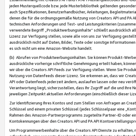
jeden Musterquellcode bzw. jede Musterbibliothek geltenden gesonder
auch Spezifikationen, Benutzerhandbücher, Anleitungen, Begleitmaterial
denen die für die ordnungsgemäße Nutzung von Creators API und PA A
technischen Anforderungen und Test- und Leistungskriterien (zusammen
verwendete Begriff „Produktwerbungsinhalte“ schließt ausdrücklich al
Lizenz zur Verfügung stellen, sowie alle von uns zur Verfügung gestel
ausdrücklich nicht auf Daten, Bilder, Texte oder sonstige Informatione
es sich nicht um eine Amazon-Website handelt.
(b) Abrufen von Produktwerbungsinhalten. Sie können Produkt-Werbein
ausdrückliche vorherige schriftliche Genehmigung erteilt haben, könn
wir über die Creators API Feeds zur Verfügung stellen. Wenn Sie Produk
Nutzung von Datenfeeds dieser Lizenz. Sie erkennen an, dass wir Creat
API oder Datenfeeds jederzeit ändern, auslaufen lassen oder neu veröffe
Verantwortung liegt, sicherzustellen, dass Ihr Zugriff auf die und Ihr
jeweiligen Zeitpunkt aktuellen Anforderungen (einschließlich dieser Liz
Zur Identifizierung Ihres Kontos und zum Stellen von Anfragen an Crea
Schlüssel und einem privaten Schlüssel (jedes Schlüsselpaar eine „Kon
Rahmen des Amazon-Partnerprogramms zugeteilte Partner-ID oder ein
Kontokennungen über den Creators API und PA API Kontoerstellungspro
Um Programmwerbeinhalte über die Creators API Dienste zu erhalten, m