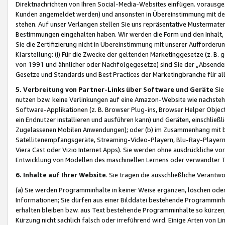
Direktnachrichten von Ihren Social-Media-Websites einfügen. vorausg
Kunden angemeldet werden) und ansonsten in Übereinstimmung mit der
stehen. Auf unser Verlangen stellen Sie uns repräsentative Mustermater
Bestimmungen eingehalten haben. Wir werden die Form und den Inhalt, di
Sie die Zertifizierung nicht in Übereinstimmung mit unserer Aufforderu
Klarstellung: (i) Für die Zwecke der geltenden Marketinggesetze (z. 
von 1991 und ähnlicher oder Nachfolgegesetze) sind Sie der „Absender“ j
Gesetze und Standards und Best Practices der Marketingbranche für 
5. Verbreitung von Partner-Links über Software und Geräte
Sie
nutzen bzw. keine Verlinkungen auf eine Amazon-Website wie nachsteh
Software-Applikationen (z. B. Browser Plug-ins, Browser Helper Objec
ein Endnutzer installieren und ausführen kann) und Geräten, einschlie
Zugelassenen Mobilen Anwendungen); oder (b) im Zusammenhang mit bzw.
Satellitenempfangsgeräte, Streaming-Video-Playern, Blu-Ray-Playern 
Viera Cast oder Vizio Internet Apps). Sie werden ohne ausdrückliche v
Entwicklung von Modellen des maschinellen Lernens oder verwandter 
6. Inhalte auf Ihrer Website
. Sie tragen die ausschließliche Verantwo
(a) Sie werden Programminhalte in keiner Weise ergänzen, löschen oder
Informationen; Sie dürfen aus einer Bilddatei bestehende Programminhal
erhalten bleiben bzw. aus Text bestehende Programminhalte so kürzen, 
Kürzung nicht sachlich falsch oder irreführend wird. Einige Arten von L