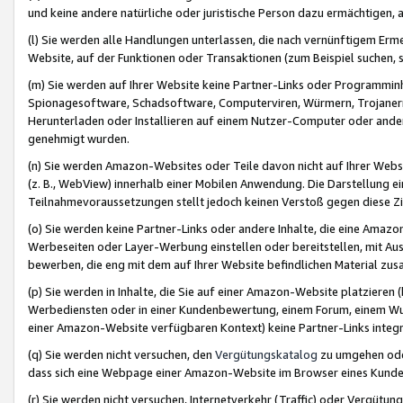
und keine andere natürliche oder juristische Person dazu ermächtigen, a
(l) Sie werden alle Handlungen unterlassen, die nach vernünftigem Erme
Website, auf der Funktionen oder Transaktionen (zum Beispiel suchen, s
(m) Sie werden auf Ihrer Website keine Partner-Links oder Programmin
Spionagesoftware, Schadsoftware, Computerviren, Würmern, Trojaner
Herunterladen oder Installieren auf einem Nutzer-Computer oder ande
genehmigt wurden.
(n) Sie werden Amazon-Websites oder Teile davon nicht auf Ihrer Websi
(z. B., WebView) innerhalb einer Mobilen Anwendung. Die Darstellung ein
Teilnahmevoraussetzungen stellt jedoch keinen Verstoß gegen diese Zif
(o) Sie werden keine Partner-Links oder andere Inhalte, die eine Am
Werbeseiten oder Layer-Werbung einstellen oder bereitstellen, mit Au
bewerben, die eng mit dem auf Ihrer Website befindlichen Material z
(p) Sie werden in Inhalte, die Sie auf einer Amazon-Website platzier
Werbediensten oder in einer Kundenbewertung, einem Forum, einem Wun
einer Amazon-Website verfügbaren Kontext) keine Partner-Links integr
(q) Sie werden nicht versuchen, den
Vergütungskatalog
zu umgehen oder
dass sich eine Webpage einer Amazon-Website im Browser eines Kunden 
(r) Sie werden nicht versuchen, Internetverkehr (Traffic) oder Vergü