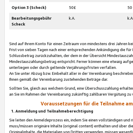
Option 3 (Scheck)
50£
50
Bearbeitungsgebühr
k.A.
k.A
Scheck
Sind auf Ihrem Konto für einen Zeitraum von mindestens drei Jahren kein
Frist von sieben Tagen nach einer entsprechenden Ankündigung die für
Schlussbetrag zurückzuhalten, der dem in der Übersicht Mindestausz
Mindestauszahlungsbetrag entspricht. Ferner können eine etwaig aufg
unterliegen oder durch geltende Verjährungsfristen verfallen.
An Sie unter Abzug bzw. Einbehalt aller in der Vereinbarung beschrieb
Ihnen gemäß der Vereinbarung zustehenden Beträge dar.
Sollten Sie, gleich aus welchem Grund, eine Überschusszahlung erhalte
an Sie im Rahmen der Vereinbarung zukünftig zahlbaren Vergütung zu 
Voraussetzungen für die Teilnahme a
1. Anmeldung und Teilnahmeberechtigung
Sie leiten den Anmeldeprozess ein, indem Sie einen vollständigen und 
muss/müssen originäre Inhalte (original content) enthalten und über d
Originalinhalte, die Materialien von Dritten verwenden, müssen wese