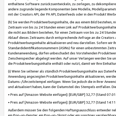
enthaltene Software zurückzuentwickeln, zu zerlegen, zu dekompilier
andere zugrunde liegende Komponenten (wie Modelle, Modellparameter
mit der Creators API, der PA API, Datenfeeds oder in den Produkt Werb
(h) Sie werden Produktwerbungsinhalte, die aus einem Bild bestehen, ni
Zeitraum von bis zu 24 Stunden einen Link auf Produktwerbungsinhalte
die nicht aus Bildern bestehen, für einen Zeitraum von bis zu 24 Stund
Ablauf dieses Zeitraums durch entsprechende Anfrage an die Creators 
Produktwerbungsinhalte aktualisieren und neu darstellen. Sofern wir Ih
Standardidentifikationsnummern (ASINs) für einen unbestimmten Zeitra
Kundenanwendung, dürfen unbeschadet des Vorstehenden Produktwerbu
Zwischenspeicher abgelegt werden. Auf unser Verlangen werden Sie un
die Produktwerbungsinhalte enthält oder nutzt, damit wir Ihre Einhalt
(i) Wenn Sie seltener als stündlich Produktwerbungsinhalte aus Datenfe
Anwendung angezeigten Produktwerbungsinhalte aktualisieren, werden 
Datums-/Uhrzeitstempel einfügen. Wenn Sie jedoch die in Ihrer Anwe
und aktualisiert haben, kann der Datumsteil des Stempels entfallen. Dies
• Preis auf [Amazon-Website einfügen]: [EUR/GBP] 32,77 (Stand 07.01.
• Preis auf [Amazon-Website einfügen]: [EUR/GBP] 32,77 (Stand 14:11 
Außerdem müssen Sie den folgenden Haftungsausschluss entweder neb
ein Pop-up-Fenster, ein Pop-up-Skript oder ein sonstiges vergleichba