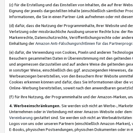
(c) für die Erstellung und das Einstellen von Inhalten, die auf Ihrer We
Eignung der jeweils dargestellten Inhalte (einschließlich sämtlicher 
Informationen, die Sie in einen Partner-Link aufnehmen oder mit diese
(d) dafür, dass die Nutzung der Programminhalte, Ihrer Website und des 
Verletzung oder missbräuchliche Ausübung unserer Rechte bzw. der Recht
Markenrechte, Datenschutzrechte, Veröffentlichungsrechte oder anderer
Einhaltung der
Amazon Anti-Fälschungsrichtlinien für das Partnerpro
(e) dafür, die Verwendung von Cookies, Pixeln und anderen Technologien
Besuchern gesammelten Daten in Übereinstimmung mit den geltenden Ge
und angemessen darzustellen und auf andere Weise die geltenden geset
in sonstiger Weise, einschließlich des ggf. anzuzeigenden Hinweises, d
Werbeanzeigen bereitstellen, von den Besuchern Ihrer Website unmitte
Cookies erkennen können und dafür, dass Sie Informationen über die v
Online-Werbung bereitstellen, soweit nach den anwendbaren gesetzlic
(f) für Ihre Nutzung, der Programminhalte und der Amazon-Marken, u
4. Werbeeinschränkungen.
Sie werden sich nicht an Werbe-, Market
Unternehmen oder in Verbindung mit einer Amazon-Website oder dem Pa
Vereinbarung
gestattet sind. Sie werden sich nicht an Werbeaktivitäten
Logos von uns oder unseren Partnern (einschließlich Amazon-Marken), 
E-Books, physischen Postsendungen, physischen Dokumenten oder in 