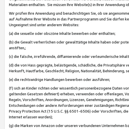
Materialien enthalten. Sie müssen Ihre Website(s) in Ihrer Anwendung ide
Wir prüfen Ihre Anwendung und benachrichtigen Sie, ob sie angenommen
auf Aufnahme Ihrer Website in das Partnerprogramm und Sie dürfen kei
Ungeeignet sind unter anderem Websites:
(a) die sexuelle oder obszöne Inhalte bewerben oder enthalten;
(b) die Gewalt verherrlichen oder gewalttätige Inhalte haben oder pot
anstiften,;
(c) die falsche, irreführende, diffamierende oder verleumderische Inha
(d) die von Hass geprägte, belästigende, schädliche, die Privatsphäre v
Herkunft, Hautfarbe, Geschlecht, Religion, Nationalität, Behinderung, 
(e) die rechtswidrige Handlungen bewerben oder ausführen;
(f) sich an Kinder richten oder wissentlich personenbezogene Daten vo
geltenden Gesetzen definiert) erheben, verwenden oder offenlegen, Vo
Regeln, Vorschriften, Anordnungen, Lizenzen, Genehmigungen, Richtlini
Entscheidungen oder andere Anforderungen einer zuständigen Regierung
Privacy Protection Act (15 U.S.C. §§ 6501-6506) oder Vorschriften, di
Internet erlassen wurden);
(g) die Marken von Amazon oder unseren verbundenen Unternehmen b