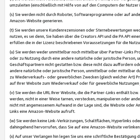
umzuleiten (einschließlich mit Hilfe von auf den Computern der Nutzer i
(s) Sie werden nicht durch Roboter, Softwareprogramme oder auf andere
Amazon-Website generieren.
(t) Sie werden unsere Kundenrezensionen oder Sternebewertungen wed
nutzen, es sei denn, Sie haben über die Creators API und die PA API e
erfüllen die in der Lizenz beschriebenen Voraussetzungen für die Nutzu
(u) Sie werden weder unmittelbar noch mittelbar über Partner-Links P
oder zu Nutzung durch eine andere natürliche oder juristische Person,
Geschäftspartnern nicht gestatten bzw. diese nicht dazu auffordern od
andere natürliche oder juristische Person, unmittelbar oder mittelbar
zu Wiederverkaufs- oder gewerblichen Zwecken (gleich welcher Art) 
auf Ihrer Website zum Wiederverkauf oder für gewerbliche Nutzungen 
(v) Sie werden die URL Ihrer Website, die die Partner-Links enthält b
werden, nicht in einer Weise tarnen, verstecken, manipulieren oder and
nicht mit angemessenem Aufwand in der Lage sind, die Website oder A
Links eine Amazon-Website aufruft.
(w) Sie werden keine Link-Verkürzungen, Schaltflächen, Hyperlinks ode
dahingehend hervorrufen, dass Sie auf eine Amazon-Website verlinken
(x) Auf unser Verlangen hin legen Sie uns eine schriftliche Bestätigung