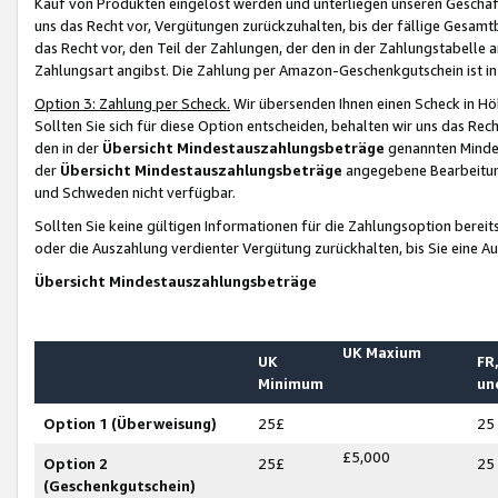
Kauf von Produkten eingelöst werden und unterliegen unseren Geschäf
uns das Recht vor, Vergütungen zurückzuhalten, bis der fällige Gesamt
das Recht vor, den Teil der Zahlungen, der den in der Zahlungstabelle 
Zahlungsart angibst. Die Zahlung per Amazon-Geschenkgutschein ist in
Option 3: Zahlung per Scheck.
Wir übersenden Ihnen einen Scheck in Höh
Sollten Sie sich für diese Option entscheiden, behalten wir uns das Rec
den in der
Übersicht Mindestauszahlungsbeträge
genannten Mindest
der
Übersicht Mindestauszahlungsbeträge
angegebene Bearbeitung
und Schweden nicht verfügbar.
Sollten Sie keine gültigen Informationen für die Zahlungsoption bereit
oder die Auszahlung verdienter Vergütung zurückhalten, bis Sie eine A
Übersicht Mindestauszahlungsbeträge
UK Maxium
UK
FR,
Minimum
un
Option 1 (Überweisung)
25£
25
£5,000
Option 2
25£
25
(Geschenkgutschein)