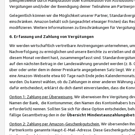
(beispielsweise durch Manipulation oder Kombination von Attributions-
Vergütungen und/oder der Beendigung deiner Teilnahme am Partnerp
Gelegentlich können wir die Möglichkeit unserer Partner, Standardv
einschränken. Amazon behält sich (ungeachtet etwaiger Fristen) das Re
modifizieren. Weitere Informationen zu Einschränkungen für Vergütung
6. Erfassung und Zahlung von Vergütungen
Wir werden wirtschaftlich vertretbare Anstrengungen unternehmen, um 
Nachverfolgung zu ermöglichen und unsere Berichte zu erstellen und di
diesem Monat verdient hast, zusammengefasst sind. Standardvergütung
auf den nächsten Betrag in der Landeswährung gerundet werden (z. B. C
über oder unter dem in deiner Preiskarte angegebenen Satz liegt. Wir
eine Amazon-Webseite etwa 60 Tage nach Ende jedes Kalendermonats, i
wurden. Du kannst wählen, ob du Zahlungen in einer anderen Währung
dafür entscheidest, erklärst du dich damit einverstanden, dass die K
Option 1: Zahlung per Überweisung.
Wir überweisen Ihre Vergütung dir
Namen der Bank, die Kontonummer, den Namen des Kontoinhabers bzw. a
erforderlich) nennen. Sollten Sie sich für diese Option entscheiden, be
fällige Gesamtbetrag den in der
Übersicht Mindestauszahlungsbet
Option 2: Zahlung per Amazon-Geschenkgutschein.
Wir übersenden Ihne
Partnerkonto genannte Haupt-E-Mail-Adresse. Diese Geschenkgutschei