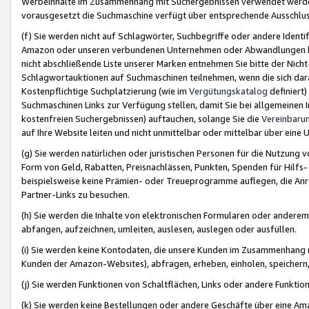
Werbeinhalte im Zusammenhang mit Suchergebnissen verwendet werden,
vorausgesetzt die Suchmaschine verfügt über entsprechende Ausschlu
(f) Sie werden nicht auf Schlagwörter, Suchbegriffe oder andere Ident
Amazon oder unseren verbundenen Unternehmen oder Abwandlungen bzw
nicht abschließende Liste unserer Marken entnehmen Sie bitte der Nich
Schlagwortauktionen auf Suchmaschinen teilnehmen, wenn die sich da
Kostenpflichtige Suchplatzierung (wie im
Vergütungskatalog
definiert
Suchmaschinen Links zur Verfügung stellen, damit Sie bei allgemeinen I
kostenfreien Suchergebnissen) auftauchen, solange Sie die
Vereinbaru
auf Ihre Website leiten und nicht unmittelbar oder mittelbar über eine
(g) Sie werden natürlichen oder juristischen Personen für die Nutzung 
Form von Geld, Rabatten, Preisnachlässen, Punkten, Spenden für Hilfs
beispielsweise keine Prämien- oder Treueprogramme auflegen, die Anrei
Partner-Links zu besuchen.
(h) Sie werden die Inhalte von elektronischen Formularen oder anderem M
abfangen, aufzeichnen, umleiten, auslesen, auslegen oder ausfüllen.
(i) Sie werden keine Kontodaten, die unsere Kunden im Zusammenhang 
Kunden der Amazon-Websites), abfragen, erheben, einholen, speichern,
(j) Sie werden Funktionen von Schaltflächen, Links oder andere Funkti
(k) Sie werden keine Bestellungen oder andere Geschäfte über eine Ama