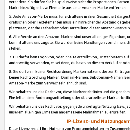
verändern. So dürfen Sie beispielsweise nicht die Proportionen, Farb
Marke hinzufügen bzw. Elemente aus einer Amazon-Marke entfernen.
5. Jede Amazon-Marke muss für sich alleine in ihrer Gesamtheit darge
grafischen oder Textelementen muss ein hinreichender Abstand gegebe
platzieren, der die Lesbarkeit oder Darstellung dieser Amazon-Marke b
6. Alle Rechte an den Amazon-Marken sind unser alleiniges Eigentum, 
kommt alleine uns zugute. Sie werden keine Handlungen vornehmen, 
stehen.
7. Du darfst kein Logo von, oder Inhalte erstellt von,
Drittanbietern au
anderweitig verwenden, es sei denn, du hast von diesem Verkäufer oder
8. Sie dürfen in keiner Rechtsordnung Marken nutzen oder zur Eintragu
keiner Rechtsordnung Marken, Domain-Namen, Subdomain-Namen, Benu
Amazon-Marke zum Verwechseln ähnlich sind.
Wir behalten uns das Recht vor, diese Markenrichtlinien und die gene
Einstellen einer Änderungsmitteilung oder überarbeiteter Markenricht
Wir behalten uns das Recht vor, gegen jede unbefugte Nutzung bzw. jede 
unserem alleinigen Ermessen angemessene Maßnahmen zu ergreifen.
IP-Lizenz- und Nutzungsan
Diese Lizenz regelt Ihre Nutzung von Programminhalten im Zusammen