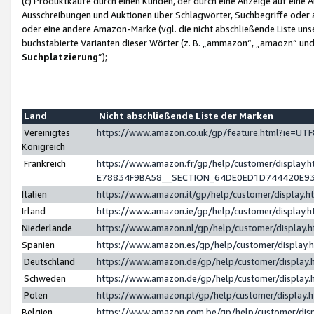
(c) Produktkäufe durch einen Kunden, der durch eine Anzeige auf eine 
Ausschreibungen und Auktionen über Schlagwörter, Suchbegriffe oder 
oder eine andere Amazon-Marke (vgl. die nicht abschließende Liste un
buchstabierte Varianten dieser Wörter (z. B. „ammazon“, „amaozn“ und „
Suchplatzierung
”);
Land
Nicht abschließende Liste der Marken
Vereinigtes
https://www.amazon.co.uk/gp/feature.html?ie=U
Königreich
Frankreich
https://www.amazon.fr/gp/help/customer/displa
E78834F9BA58__SECTION_64DE0ED1D744420E9
Italien
https://www.amazon.it/gp/help/customer/display
Irland
https://www.amazon.ie/gp/help/customer/displa
Niederlande
https://www.amazon.nl/gp/help/customer/display
Spanien
https://www.amazon.es/gp/help/customer/display
Deutschland
https://www.amazon.de/gp/help/customer/displa
Schweden
https://www.amazon.de/gp/help/customer/displa
Polen
https://www.amazon.pl/gp/help/customer/display
Belgien
https://www.amazon.com.be/gp/help/customer/d