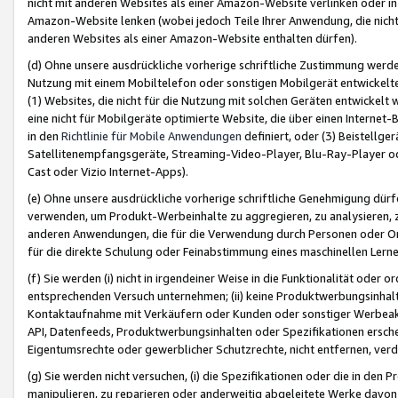
nicht mit anderen Websites als einer Amazon-Website verlinken oder i
Amazon-Website lenken (wobei jedoch Teile Ihrer Anwendung, die nich
anderen Websites als einer Amazon-Website enthalten dürfen).
(d) Ohne unsere ausdrückliche vorherige schriftliche Zustimmung werd
Nutzung mit einem Mobiltelefon oder sonstigen Mobilgerät entwickelt
(1) Websites, die nicht für die Nutzung mit solchen Geräten entwickelt
eine nicht für Mobilgeräte optimierte Website, die über einen Interne
in den
Richtlinie für Mobile Anwendungen
definiert, oder (3) Beistellge
Satellitenempfangsgeräte, Streaming-Video-Player, Blu-Ray-Player ode
Cast oder Vizio Internet-Apps).
(e) Ohne unsere ausdrückliche vorherige schriftliche Genehmigung dürfe
verwenden, um Produkt-Werbeinhalte zu aggregieren, zu analysieren, 
anderen Anwendungen, die für die Verwendung durch Personen oder Or
für die direkte Schulung oder Feinabstimmung eines maschinellen Lern
(f) Sie werden (i) nicht in irgendeiner Weise in die Funktionalität ode
entsprechenden Versuch unternehmen; (ii) keine Produktwerbungsinha
Kontaktaufnahme mit Verkäufern oder Kunden oder sonstiger Werbeaktiv
API, Datenfeeds, Produktwerbungsinhalten oder Spezifikationen erschei
Eigentumsrechte oder gewerblicher Schutzrechte, nicht entfernen, verd
(g) Sie werden nicht versuchen, (i) die Spezifikationen oder die in de
manipulieren, zu reparieren oder anderweitig abgeleitete Werke davon z