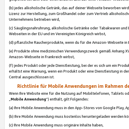
(b) jedes alkoholische Getränk, das auf deiner Webseite beworben wird
Lizenz zur Herstellung, zum Großhandel oder zum Vertrieb alkoholisch
Unternehmens betrieben wird,
(c) Säuglingsnahruhrung, alkoholische Getränke oder Tabakwaren und E
Webseiten in der EU und im Vereinigten Königreich wirbst,
(d) pflanzliche Raucherprodukte, wenn du für die Amazon-Webseite in B
(e) Produkte ohne medizinischen Verwendungszweck gemäß Anhang XVI 
Amazon-Webseite in Frankreich wirbst,
(f) jedes Produkt oder jede Dienstleistung, bei der es sich um ein Prod
erhältst eine Warnung, wenn ein Produkt oder eine Dienstleistung in de
Central ausgeschlossen ist.
Richtlinie für Mobile Anwendungen im Rahmen de
Wenn Ihre Website eine für die Nutzung auf Mobiltelefonen, Tablets 
„
Mobile Anwendung
“) enthält, gilt Folgendes:
(a) Ihre Mobile Anwendung muss in den App-Stores von Google Play, A
(b) Ihre Mobile Anwendung muss kostenlos heruntergeladen werden könn
(c) Ihre Mobile Anwendung muss originäre Inhalte haben,