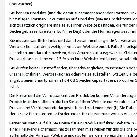
überwachen).
Sie können Produkte (und die damit zusammenhängenden Partner-Links)
hinzufügen. Partner-Links müssen auf Produkte (wie im Produktkatalog de
sich zusätzlich originäre Inhalte auf Ihrer Website befinden, die für 
Suchergebnisse, Events (z. B. Prime Day) oder die Homepages bestimmte
Sie müssen sämtliche Links und damit zusammenhängende Verweise auf z
Werbeaktion auf der jeweiligen Amazon-Website endet. Falls Sie beisp
einstellen und darauf hinweisen, dass Amazon auf ausgewählte Kleidun
Preisnachlass in Höhe von 15 % von Ihrer Website entfernen, sobald di
Sie dürfen keine unzutreffenden, überschwänglichen, täuschenden od
unsere Richtlinien, Werbeaktionen oder Preise aufstellen. Stellen Sie 
angebotenen Smartphone mit 64 GB Speicherkapazität ein, so dürfen S
führt.
Die Preise und die Verfügbarkeit von Produkten können Veränderungen 
Produkte ändern können, dürfen Sie auf Ihrer Website nur Angaben zu P
Preisen und Verfügbarkeit dargestellt sind bedienen oder (b) Sie Daten
der Lizenz festgelegten Anforderungen für die Nutzung von PA API einh
Ferner müssen Sie, falls Sie Preise für ein Produkt auf Ihrer Website in 
einer Preisvergleichsmaschine) zusammen mit Preisen für das gleiche o
außerhalb der Amazon-Website angeboten werden, jeweils den niedrigst