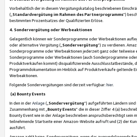
Vorbehaltlich der in diesem Vergütungskatalog beschriebenen Einschr
(„
Standardvergütung im Rahmen des Partnerprogramms
“) besc
bestimmten Prozentsatzes der Qualifizierten Erlöse.
4. Sondervergütung oder Werbeaktionen
Gelegentlich können wir Sonderprogramme oder Werbeaktionen auflegen,
oder alternative Vergütung („
Sondervergütung
”) zu verdienen. Amazo
Sonderprogramme oder Werbeaktionen jederzeit ganz oder teilweise einz
Sonderprogramme oder Werbeaktionen (auch Sonderprogramme oder We
Produktverkäufen kommt) disqualifizierende Ausschlusstatbestände, di
Programmdokumentation im Hinblick auf Produktverkäufe geltende E
Werbeaktionen.
Folgende Sondervergütungen sind derzeit verfügbar:
hier
.
(a) Bounty Events
In den in der
Anlage
(„
Sondervergütung
“) aufgeführten Ländern sind
Zusammenhang mit „
Bounty Events
“ die in dieser Ziffer 4 (a) besch
Bounty Event wie in der Anlage beschrieben anspruchsberechtigt sein mu
teilnehmende Startseite einer Amazon-Website aufruft und (2) der Kun
ausführt.
Amazon zahlt keine Sondervergütung, wenn das zugrundeliegende Boun