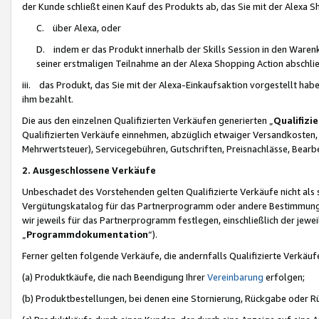
der Kunde schließt einen Kauf des Produkts ab, das Sie mit der Alexa 
C. über Alexa, oder
D. indem er das Produkt innerhalb der Skills Session in den Waren
seiner erstmaligen Teilnahme an der Alexa Shopping Action abschlie
iii. das Produkt, das Sie mit der Alexa-Einkaufsaktion vorgestellt ha
ihm bezahlt.
Die aus den einzelnen Qualifizierten Verkäufen generierten „
Qualifizi
Qualifizierten Verkäufe einnehmen, abzüglich etwaiger Versandkosten
Mehrwertsteuer), Servicegebühren, Gutschriften, Preisnachlässe, Bear
2. Ausgeschlossene Verkäufe
Unbeschadet des Vorstehenden gelten Qualifizierte Verkäufe nicht als
Vergütungskatalog für das Partnerprogramm oder andere Bestimmungen,
wir jeweils für das Partnerprogramm festlegen, einschließlich der jewe
„
Programmdokumentation
“).
Ferner gelten folgende Verkäufe, die andernfalls Qualifizierte Verkä
(a) Produktkäufe, die nach Beendigung Ihrer
Vereinbarung
erfolgen;
(b) Produktbestellungen, bei denen eine Stornierung, Rückgabe oder R