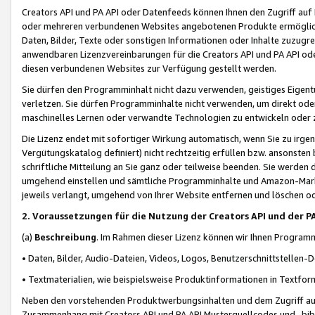
Creators API und PA API oder Datenfeeds können Ihnen den Zugriff auf D
oder mehreren verbundenen Websites angebotenen Produkte ermögliche
Daten, Bilder, Texte oder sonstigen Informationen oder Inhalte zuzugre
anwendbaren Lizenzvereinbarungen für die Creators API und PA API od
diesen verbundenen Websites zur Verfügung gestellt werden.
Sie dürfen den Programminhalt nicht dazu verwenden, geistiges Eigent
verletzen. Sie dürfen Programminhalte nicht verwenden, um direkt ode
maschinelles Lernen oder verwandte Technologien zu entwickeln oder zu
Die Lizenz endet mit sofortiger Wirkung automatisch, wenn Sie zu irg
Vergütungskatalog definiert) nicht rechtzeitig erfüllen bzw. ansonsten
schriftliche Mitteilung an Sie ganz oder teilweise beenden. Sie werden
umgehend einstellen und sämtliche Programminhalte und Amazon-Marke
jeweils verlangt, umgehend von Ihrer Website entfernen und löschen od
2. Voraussetzungen für die Nutzung der Creators API und der P
(a)
Beschreibung
. Im Rahmen dieser Lizenz können wir Ihnen Programmi
• Daten, Bilder, Audio-Dateien, Videos, Logos, Benutzerschnittstellen-
• Textmaterialien, wie beispielsweise Produktinformationen in Textfor
Neben den vorstehenden Produktwerbungsinhalten und dem Zugriff auf 
Zusammenhang mit Creators API und PA API Musterquellcodes und -bibli