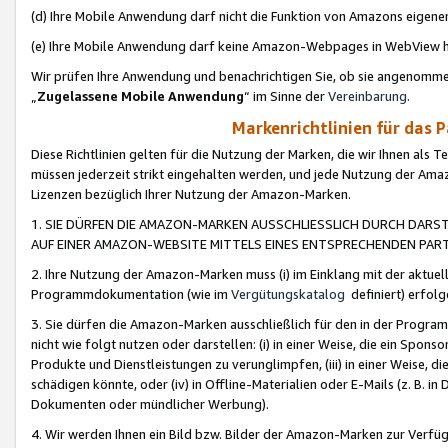
(d) Ihre Mobile Anwendung darf nicht die Funktion von Amazons eige
(e) Ihre Mobile Anwendung darf keine Amazon-Webpages in WebView 
Wir prüfen Ihre Anwendung und benachrichtigen Sie, ob sie angenomm
„
Zugelassene Mobile Anwendung
“ im Sinne der
Vereinbarung
.
Markenrichtlinien für das 
Diese Richtlinien gelten für die Nutzung der Marken, die wir Ihnen als 
müssen jederzeit strikt eingehalten werden, und jede Nutzung der Ama
Lizenzen bezüglich Ihrer Nutzung der Amazon-Marken.
1. SIE DÜRFEN DIE AMAZON-MARKEN AUSSCHLIESSLICH DURCH DARS
AUF EINER AMAZON-WEBSITE MITTELS EINES ENTSPRECHENDEN PART
2. Ihre Nutzung der Amazon-Marken muss (i) im Einklang mit der aktuells
Programmdokumentation (wie im
Vergütungskatalog
definiert) erfolg
3. Sie dürfen die Amazon-Marken ausschließlich für den in der Progr
nicht wie folgt nutzen oder darstellen: (i) in einer Weise, die ein Spo
Produkte und Dienstleistungen zu verunglimpfen, (iii) in einer Weise
schädigen könnte, oder (iv) in Offline-Materialien oder E-Mails (z. B.
Dokumenten oder mündlicher Werbung).
4. Wir werden Ihnen ein Bild bzw. Bilder der Amazon-Marken zur Verfüg