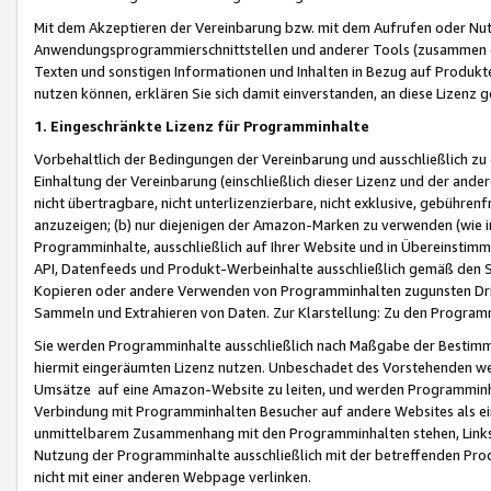
Mit dem Akzeptieren der Vereinbarung bzw. mit dem Aufrufen oder Nutz
Anwendungsprogrammierschnittstellen und anderer Tools (zusammen die
Texten und sonstigen Informationen und Inhalten in Bezug auf Produkte
nutzen können, erklären Sie sich damit einverstanden, an diese Lizenz 
1. Eingeschränkte Lizenz für Programminhalte
Vorbehaltlich der Bedingungen der Vereinbarung und ausschließlich z
Einhaltung der Vereinbarung (einschließlich dieser Lizenz und der ande
nicht übertragbare, nicht unterlizenzierbare, nicht exklusive, gebühren
anzuzeigen; (b) nur diejenigen der Amazon-Marken zu verwenden (wie in 
Programminhalte, ausschließlich auf Ihrer Website und in Übereinstimmu
API, Datenfeeds und Produkt-Werbeinhalte ausschließlich gemäß den Spe
Kopieren oder andere Verwenden von Programminhalten zugunsten Dri
Sammeln und Extrahieren von Daten. Zur Klarstellung: Zu den Program
Sie werden Programminhalte ausschließlich nach Maßgabe der Besti
hiermit eingeräumten Lizenz nutzen. Unbeschadet des Vorstehenden we
Umsätze auf eine Amazon-Website zu leiten, und werden Programminhal
Verbindung mit Programminhalten Besucher auf andere Websites als ein
unmittelbarem Zusammenhang mit den Programminhalten stehen, Links z
Nutzung der Programminhalte ausschließlich mit der betreffenden Pr
nicht mit einer anderen Webpage verlinken.