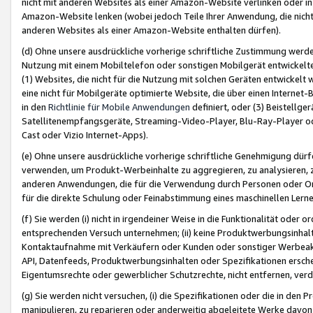
nicht mit anderen Websites als einer Amazon-Website verlinken oder i
Amazon-Website lenken (wobei jedoch Teile Ihrer Anwendung, die nich
anderen Websites als einer Amazon-Website enthalten dürfen).
(d) Ohne unsere ausdrückliche vorherige schriftliche Zustimmung werd
Nutzung mit einem Mobiltelefon oder sonstigen Mobilgerät entwickelt
(1) Websites, die nicht für die Nutzung mit solchen Geräten entwickelt
eine nicht für Mobilgeräte optimierte Website, die über einen Interne
in den
Richtlinie für Mobile Anwendungen
definiert, oder (3) Beistellge
Satellitenempfangsgeräte, Streaming-Video-Player, Blu-Ray-Player ode
Cast oder Vizio Internet-Apps).
(e) Ohne unsere ausdrückliche vorherige schriftliche Genehmigung dürfe
verwenden, um Produkt-Werbeinhalte zu aggregieren, zu analysieren, 
anderen Anwendungen, die für die Verwendung durch Personen oder Or
für die direkte Schulung oder Feinabstimmung eines maschinellen Lern
(f) Sie werden (i) nicht in irgendeiner Weise in die Funktionalität ode
entsprechenden Versuch unternehmen; (ii) keine Produktwerbungsinha
Kontaktaufnahme mit Verkäufern oder Kunden oder sonstiger Werbeaktiv
API, Datenfeeds, Produktwerbungsinhalten oder Spezifikationen erschei
Eigentumsrechte oder gewerblicher Schutzrechte, nicht entfernen, verd
(g) Sie werden nicht versuchen, (i) die Spezifikationen oder die in de
manipulieren, zu reparieren oder anderweitig abgeleitete Werke davon z