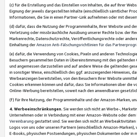
(c) für die Erstellung und das Einstellen von Inhalten, die auf Ihrer We
Eignung der jeweils dargestellten Inhalte (einschließlich sämtlicher 
Informationen, die Sie in einen Partner-Link aufnehmen oder mit diese
(d) dafür, dass die Nutzung der Programminhalte, Ihrer Website und des 
Verletzung oder missbräuchliche Ausübung unserer Rechte bzw. der Recht
Markenrechte, Datenschutzrechte, Veröffentlichungsrechte oder anderer
Einhaltung der
Amazon Anti-Fälschungsrichtlinien für das Partnerpro
(e) dafür, die Verwendung von Cookies, Pixeln und anderen Technologien
Besuchern gesammelten Daten in Übereinstimmung mit den geltenden Ge
und angemessen darzustellen und auf andere Weise die geltenden geset
in sonstiger Weise, einschließlich des ggf. anzuzeigenden Hinweises, d
Werbeanzeigen bereitstellen, von den Besuchern Ihrer Website unmitte
Cookies erkennen können und dafür, dass Sie Informationen über die v
Online-Werbung bereitstellen, soweit nach den anwendbaren gesetzlic
(f) für Ihre Nutzung, der Programminhalte und der Amazon-Marken, u
4. Werbeeinschränkungen.
Sie werden sich nicht an Werbe-, Market
Unternehmen oder in Verbindung mit einer Amazon-Website oder dem Pa
Vereinbarung
gestattet sind. Sie werden sich nicht an Werbeaktivitäten
Logos von uns oder unseren Partnern (einschließlich Amazon-Marken), 
E-Books, physischen Postsendungen, physischen Dokumenten oder in 