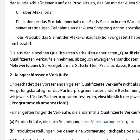
der Kunde schließt einen Kauf des Produkts ab, das Sie mit der Alexa 
C. über Alexa, oder
D. indem er das Produkt innerhalb der Skills Session in den Waren
seiner erstmaligen Teilnahme an der Alexa Shopping Action abschlie
iii. das Produkt, das Sie mit der Alexa-Einkaufsaktion vorgestellt ha
ihm bezahlt.
Die aus den einzelnen Qualifizierten Verkäufen generierten „
Qualifizi
Qualifizierten Verkäufe einnehmen, abzüglich etwaiger Versandkosten
Mehrwertsteuer), Servicegebühren, Gutschriften, Preisnachlässe, Bear
2. Ausgeschlossene Verkäufe
Unbeschadet des Vorstehenden gelten Qualifizierte Verkäufe nicht als
Vergütungskatalog für das Partnerprogramm oder andere Bestimmungen,
wir jeweils für das Partnerprogramm festlegen, einschließlich der jewe
„
Programmdokumentation
“).
Ferner gelten folgende Verkäufe, die andernfalls Qualifizierte Verkä
(a) Produktkäufe, die nach Beendigung Ihrer
Vereinbarung
erfolgen;
(b) Produktbestellungen, bei denen eine Stornierung, Rückgabe oder R