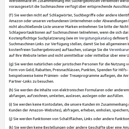
Werbeinhalte im Zusammenhang mit Suchergebnissen verwendet werden,
vorausgesetzt die Suchmaschine verfügt über entsprechende Ausschlu
(f) Sie werden nicht auf Schlagwörter, Suchbegriffe oder andere Ident
Amazon oder unseren verbundenen Unternehmen oder Abwandlungen bzw
nicht abschließende Liste unserer Marken entnehmen Sie bitte der Nich
Schlagwortauktionen auf Suchmaschinen teilnehmen, wenn die sich da
Kostenpflichtige Suchplatzierung (wie im
Vergütungskatalog
definiert
Suchmaschinen Links zur Verfügung stellen, damit Sie bei allgemeinen I
kostenfreien Suchergebnissen) auftauchen, solange Sie die
Vereinbaru
auf Ihre Website leiten und nicht unmittelbar oder mittelbar über eine
(g) Sie werden natürlichen oder juristischen Personen für die Nutzung 
Form von Geld, Rabatten, Preisnachlässen, Punkten, Spenden für Hilfs
beispielsweise keine Prämien- oder Treueprogramme auflegen, die Anrei
Partner-Links zu besuchen.
(h) Sie werden die Inhalte von elektronischen Formularen oder anderem M
abfangen, aufzeichnen, umleiten, auslesen, auslegen oder ausfüllen.
(i) Sie werden keine Kontodaten, die unsere Kunden im Zusammenhang 
Kunden der Amazon-Websites), abfragen, erheben, einholen, speichern,
(j) Sie werden Funktionen von Schaltflächen, Links oder andere Funkti
(k) Sie werden keine Bestellungen oder andere Geschäfte über eine Ama