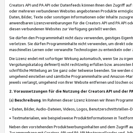
Creators API und PA API oder Datenfeeds können Ihnen den Zugriff auf D
oder mehreren verbundenen Websites angebotenen Produkte ermögliche
Daten, Bilder, Texte oder sonstigen Informationen oder Inhalte zuzugre
anwendbaren Lizenzvereinbarungen für die Creators API und PA API od
diesen verbundenen Websites zur Verfügung gestellt werden.
Sie dürfen den Programminhalt nicht dazu verwenden, geistiges Eigent
verletzen. Sie dürfen Programminhalte nicht verwenden, um direkt ode
maschinelles Lernen oder verwandte Technologien zu entwickeln oder zu
Die Lizenz endet mit sofortiger Wirkung automatisch, wenn Sie zu irg
Vergütungskatalog definiert) nicht rechtzeitig erfüllen bzw. ansonsten
schriftliche Mitteilung an Sie ganz oder teilweise beenden. Sie werden
umgehend einstellen und sämtliche Programminhalte und Amazon-Marke
jeweils verlangt, umgehend von Ihrer Website entfernen und löschen od
2. Voraussetzungen für die Nutzung der Creators API und der P
(a)
Beschreibung
. Im Rahmen dieser Lizenz können wir Ihnen Programmi
• Daten, Bilder, Audio-Dateien, Videos, Logos, Benutzerschnittstellen-
• Textmaterialien, wie beispielsweise Produktinformationen in Textfor
Neben den vorstehenden Produktwerbungsinhalten und dem Zugriff auf 
Zusammenhang mit Creators API und PA API Musterquellcodes und -bibli