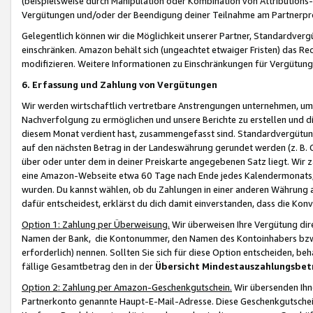
(beispielsweise durch Manipulation oder Kombination von Attributions-
Vergütungen und/oder der Beendigung deiner Teilnahme am Partnerp
Gelegentlich können wir die Möglichkeit unserer Partner, Standardv
einschränken. Amazon behält sich (ungeachtet etwaiger Fristen) das Re
modifizieren. Weitere Informationen zu Einschränkungen für Vergütung
6. Erfassung und Zahlung von Vergütungen
Wir werden wirtschaftlich vertretbare Anstrengungen unternehmen, um 
Nachverfolgung zu ermöglichen und unsere Berichte zu erstellen und di
diesem Monat verdient hast, zusammengefasst sind. Standardvergütung
auf den nächsten Betrag in der Landeswährung gerundet werden (z. B. C
über oder unter dem in deiner Preiskarte angegebenen Satz liegt. Wir
eine Amazon-Webseite etwa 60 Tage nach Ende jedes Kalendermonats, i
wurden. Du kannst wählen, ob du Zahlungen in einer anderen Währung
dafür entscheidest, erklärst du dich damit einverstanden, dass die K
Option 1: Zahlung per Überweisung.
Wir überweisen Ihre Vergütung dir
Namen der Bank, die Kontonummer, den Namen des Kontoinhabers bzw. a
erforderlich) nennen. Sollten Sie sich für diese Option entscheiden, be
fällige Gesamtbetrag den in der
Übersicht Mindestauszahlungsbet
Option 2: Zahlung per Amazon-Geschenkgutschein.
Wir übersenden Ihne
Partnerkonto genannte Haupt-E-Mail-Adresse. Diese Geschenkgutschei