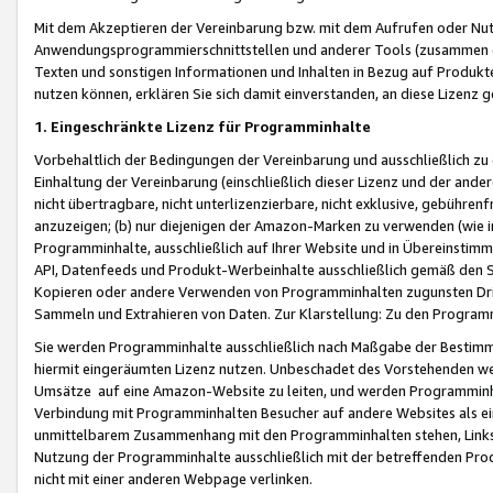
Mit dem Akzeptieren der Vereinbarung bzw. mit dem Aufrufen oder Nutz
Anwendungsprogrammierschnittstellen und anderer Tools (zusammen die
Texten und sonstigen Informationen und Inhalten in Bezug auf Produkte
nutzen können, erklären Sie sich damit einverstanden, an diese Lizenz 
1. Eingeschränkte Lizenz für Programminhalte
Vorbehaltlich der Bedingungen der Vereinbarung und ausschließlich z
Einhaltung der Vereinbarung (einschließlich dieser Lizenz und der ande
nicht übertragbare, nicht unterlizenzierbare, nicht exklusive, gebühren
anzuzeigen; (b) nur diejenigen der Amazon-Marken zu verwenden (wie in 
Programminhalte, ausschließlich auf Ihrer Website und in Übereinstimmu
API, Datenfeeds und Produkt-Werbeinhalte ausschließlich gemäß den Spe
Kopieren oder andere Verwenden von Programminhalten zugunsten Dri
Sammeln und Extrahieren von Daten. Zur Klarstellung: Zu den Program
Sie werden Programminhalte ausschließlich nach Maßgabe der Besti
hiermit eingeräumten Lizenz nutzen. Unbeschadet des Vorstehenden we
Umsätze auf eine Amazon-Website zu leiten, und werden Programminhal
Verbindung mit Programminhalten Besucher auf andere Websites als ein
unmittelbarem Zusammenhang mit den Programminhalten stehen, Links z
Nutzung der Programminhalte ausschließlich mit der betreffenden Pr
nicht mit einer anderen Webpage verlinken.