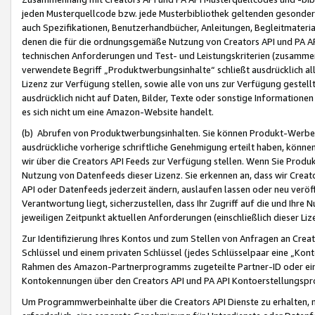
jeden Musterquellcode bzw. jede Musterbibliothek geltenden gesonder
auch Spezifikationen, Benutzerhandbücher, Anleitungen, Begleitmaterial
denen die für die ordnungsgemäße Nutzung von Creators API und PA A
technischen Anforderungen und Test- und Leistungskriterien (zusammen
verwendete Begriff „Produktwerbungsinhalte“ schließt ausdrücklich al
Lizenz zur Verfügung stellen, sowie alle von uns zur Verfügung gestel
ausdrücklich nicht auf Daten, Bilder, Texte oder sonstige Informatione
es sich nicht um eine Amazon-Website handelt.
(b) Abrufen von Produktwerbungsinhalten. Sie können Produkt-Werbein
ausdrückliche vorherige schriftliche Genehmigung erteilt haben, könn
wir über die Creators API Feeds zur Verfügung stellen. Wenn Sie Produk
Nutzung von Datenfeeds dieser Lizenz. Sie erkennen an, dass wir Creat
API oder Datenfeeds jederzeit ändern, auslaufen lassen oder neu veröffe
Verantwortung liegt, sicherzustellen, dass Ihr Zugriff auf die und Ihr
jeweiligen Zeitpunkt aktuellen Anforderungen (einschließlich dieser Liz
Zur Identifizierung Ihres Kontos und zum Stellen von Anfragen an Crea
Schlüssel und einem privaten Schlüssel (jedes Schlüsselpaar eine „Kon
Rahmen des Amazon-Partnerprogramms zugeteilte Partner-ID oder ein
Kontokennungen über den Creators API und PA API Kontoerstellungspro
Um Programmwerbeinhalte über die Creators API Dienste zu erhalten, m