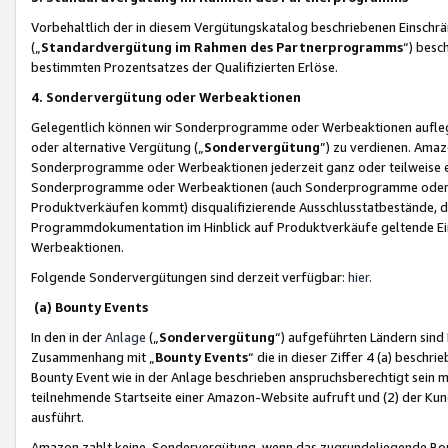
Vorbehaltlich der in diesem Vergütungskatalog beschriebenen Einschr
(„
Standardvergütung im Rahmen des Partnerprogramms
“) besc
bestimmten Prozentsatzes der Qualifizierten Erlöse.
4. Sondervergütung oder Werbeaktionen
Gelegentlich können wir Sonderprogramme oder Werbeaktionen auflegen,
oder alternative Vergütung („
Sondervergütung
”) zu verdienen. Amazo
Sonderprogramme oder Werbeaktionen jederzeit ganz oder teilweise einz
Sonderprogramme oder Werbeaktionen (auch Sonderprogramme oder We
Produktverkäufen kommt) disqualifizierende Ausschlusstatbestände, di
Programmdokumentation im Hinblick auf Produktverkäufe geltende E
Werbeaktionen.
Folgende Sondervergütungen sind derzeit verfügbar:
hier
.
(a) Bounty Events
In den in der
Anlage
(„
Sondervergütung
“) aufgeführten Ländern sind
Zusammenhang mit „
Bounty Events
“ die in dieser Ziffer 4 (a) besch
Bounty Event wie in der Anlage beschrieben anspruchsberechtigt sein mu
teilnehmende Startseite einer Amazon-Website aufruft und (2) der Kun
ausführt.
Amazon zahlt keine Sondervergütung, wenn das zugrundeliegende Boun