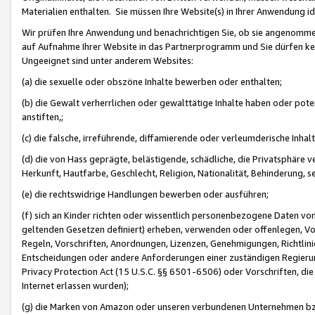
Materialien enthalten. Sie müssen Ihre Website(s) in Ihrer Anwendung ide
Wir prüfen Ihre Anwendung und benachrichtigen Sie, ob sie angenommen
auf Aufnahme Ihrer Website in das Partnerprogramm und Sie dürfen kei
Ungeeignet sind unter anderem Websites:
(a) die sexuelle oder obszöne Inhalte bewerben oder enthalten;
(b) die Gewalt verherrlichen oder gewalttätige Inhalte haben oder pot
anstiften,;
(c) die falsche, irreführende, diffamierende oder verleumderische Inha
(d) die von Hass geprägte, belästigende, schädliche, die Privatsphäre v
Herkunft, Hautfarbe, Geschlecht, Religion, Nationalität, Behinderung, 
(e) die rechtswidrige Handlungen bewerben oder ausführen;
(f) sich an Kinder richten oder wissentlich personenbezogene Daten vo
geltenden Gesetzen definiert) erheben, verwenden oder offenlegen, Vo
Regeln, Vorschriften, Anordnungen, Lizenzen, Genehmigungen, Richtlini
Entscheidungen oder andere Anforderungen einer zuständigen Regierung
Privacy Protection Act (15 U.S.C. §§ 6501-6506) oder Vorschriften, di
Internet erlassen wurden);
(g) die Marken von Amazon oder unseren verbundenen Unternehmen b