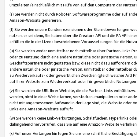
umzuleiten (einschließlich mit Hilfe von auf den Computern der Nutzer i
(s) Sie werden nicht durch Roboter, Softwareprogramme oder auf andere
Amazon-Website generieren.
(t) Sie werden unsere Kundenrezensionen oder Sternebewertungen wed
nutzen, es sei denn, Sie haben über die Creators API und die PA API e
erfüllen die in der Lizenz beschriebenen Voraussetzungen für die Nutzu
(u) Sie werden weder unmittelbar noch mittelbar über Partner-Links P
oder zu Nutzung durch eine andere natürliche oder juristische Person,
Geschäftspartnern nicht gestatten bzw. diese nicht dazu auffordern od
andere natürliche oder juristische Person, unmittelbar oder mittelbar
zu Wiederverkaufs- oder gewerblichen Zwecken (gleich welcher Art) 
auf Ihrer Website zum Wiederverkauf oder für gewerbliche Nutzungen 
(v) Sie werden die URL Ihrer Website, die die Partner-Links enthält b
werden, nicht in einer Weise tarnen, verstecken, manipulieren oder and
nicht mit angemessenem Aufwand in der Lage sind, die Website oder A
Links eine Amazon-Website aufruft.
(w) Sie werden keine Link-Verkürzungen, Schaltflächen, Hyperlinks ode
dahingehend hervorrufen, dass Sie auf eine Amazon-Website verlinken
(x) Auf unser Verlangen hin legen Sie uns eine schriftliche Bestätigung