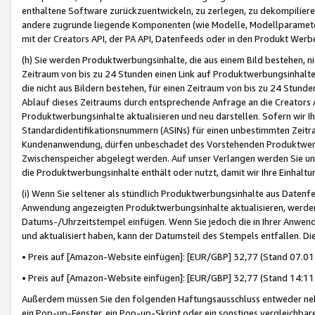
enthaltene Software zurückzuentwickeln, zu zerlegen, zu dekompilier
andere zugrunde liegende Komponenten (wie Modelle, Modellparameter
mit der Creators API, der PA API, Datenfeeds oder in den Produkt Werb
(h) Sie werden Produktwerbungsinhalte, die aus einem Bild bestehen, ni
Zeitraum von bis zu 24 Stunden einen Link auf Produktwerbungsinhalte
die nicht aus Bildern bestehen, für einen Zeitraum von bis zu 24 Stund
Ablauf dieses Zeitraums durch entsprechende Anfrage an die Creators 
Produktwerbungsinhalte aktualisieren und neu darstellen. Sofern wir Ih
Standardidentifikationsnummern (ASINs) für einen unbestimmten Zeitra
Kundenanwendung, dürfen unbeschadet des Vorstehenden Produktwerbu
Zwischenspeicher abgelegt werden. Auf unser Verlangen werden Sie un
die Produktwerbungsinhalte enthält oder nutzt, damit wir Ihre Einhalt
(i) Wenn Sie seltener als stündlich Produktwerbungsinhalte aus Datenfe
Anwendung angezeigten Produktwerbungsinhalte aktualisieren, werden 
Datums-/Uhrzeitstempel einfügen. Wenn Sie jedoch die in Ihrer Anwe
und aktualisiert haben, kann der Datumsteil des Stempels entfallen. Dies
• Preis auf [Amazon-Website einfügen]: [EUR/GBP] 32,77 (Stand 07.01.
• Preis auf [Amazon-Website einfügen]: [EUR/GBP] 32,77 (Stand 14:11 
Außerdem müssen Sie den folgenden Haftungsausschluss entweder neb
ein Pop-up-Fenster, ein Pop-up-Skript oder ein sonstiges vergleichba