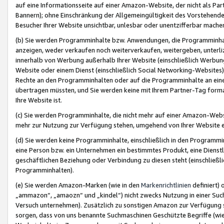
auf eine Informationsseite auf einer Amazon-Website, der nicht als Part
Bannern); ohne Einschränkung der Allgemeingültigkeit des Vorstehende
Besucher Ihrer Website unsichtbar, unlesbar oder unentzifferbar mache
(b) Sie werden Programminhalte bzw. Anwendungen, die Programminhalt
anzeigen, weder verkaufen noch weiterverkaufen, weitergeben, unterli
innerhalb von Werbung außerhalb Ihrer Website (einschließlich Werbun
Website oder einem Dienst (einschließlich Social Networking-Website
Rechte an den Programminhalten oder auf die Programminhalte an eine a
übertragen müssten, und Sie werden keine mit Ihrem Partner-Tag formati
Ihre Website ist.
(c) Sie werden Programminhalte, die nicht mehr auf einer Amazon-Websit
mehr zur Nutzung zur Verfügung stehen, umgehend von Ihrer Website e
(d) Sie werden keine Programminhalte, einschließlich in den Programmin
eine Person bzw. ein Unternehmen ein bestimmtes Produkt, eine Dienstle
geschäftlichen Beziehung oder Verbindung zu diesen steht (einschließli
Programminhalten).
(e) Sie werden Amazon-Marken (wie in den
Markenrichtlinien
definiert) 
„ammazon“, „amaozn“ und „kindel“) nicht zwecks Nutzung in einer Suc
Versuch unternehmen). Zusätzlich zu sonstigen Amazon zur Verfügung 
sorgen, dass von uns benannte Suchmaschinen Geschützte Begriffe (wie 