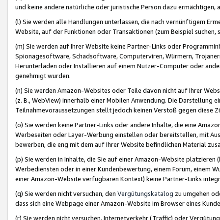
und keine andere natürliche oder juristische Person dazu ermächtigen, a
(l) Sie werden alle Handlungen unterlassen, die nach vernünftigem Erme
Website, auf der Funktionen oder Transaktionen (zum Beispiel suchen, s
(m) Sie werden auf Ihrer Website keine Partner-Links oder Programmin
Spionagesoftware, Schadsoftware, Computerviren, Würmern, Trojaner
Herunterladen oder Installieren auf einem Nutzer-Computer oder ande
genehmigt wurden.
(n) Sie werden Amazon-Websites oder Teile davon nicht auf Ihrer Websi
(z. B., WebView) innerhalb einer Mobilen Anwendung. Die Darstellung ein
Teilnahmevoraussetzungen stellt jedoch keinen Verstoß gegen diese Zif
(o) Sie werden keine Partner-Links oder andere Inhalte, die eine Am
Werbeseiten oder Layer-Werbung einstellen oder bereitstellen, mit Au
bewerben, die eng mit dem auf Ihrer Website befindlichen Material z
(p) Sie werden in Inhalte, die Sie auf einer Amazon-Website platzier
Werbediensten oder in einer Kundenbewertung, einem Forum, einem Wun
einer Amazon-Website verfügbaren Kontext) keine Partner-Links integr
(q) Sie werden nicht versuchen, den
Vergütungskatalog
zu umgehen oder
dass sich eine Webpage einer Amazon-Website im Browser eines Kunden 
(r) Sie werden nicht versuchen, Internetverkehr (Traffic) oder Vergü