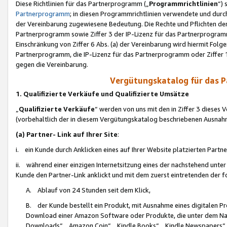
Diese Richtlinien für das Partnerprogramm („
Programmrichtlinien
“)
Partnerprogramm
; in diesen Programmrichtlinien verwendete und durch
der Vereinbarung zugewiesene Bedeutung. Die Rechte und Pflichten de
Partnerprogramm sowie Ziffer 3 der IP-Lizenz für das Partnerprogram
Einschränkung von Ziffer 6 Abs. (a) der Vereinbarung wird hiermit Fol
Partnerprogramm, die IP-Lizenz für das Partnerprogramm oder Ziffer 1
gegen die Vereinbarung.
Vergütungskatalog für das 
1. Qualifizierte Verkäufe und Qualifizierte Umsätze
„
Qualifizierte Verkäufe
“ werden von uns mit den in Ziffer 3 diese
(vorbehaltlich der in diesem Vergütungskatalog beschriebenen Ausnah
(a) Partner- Link auf Ihrer Site
:
i. ein Kunde durch Anklicken eines auf Ihrer Website platzierten Part
ii. während einer einzigen Internetsitzung eines der nachstehend unter (i)
Kunde den Partner-Link anklickt und mit dem zuerst eintretenden der f
A. Ablauf von 24 Stunden seit dem Klick,
B. der Kunde bestellt ein Produkt, mit Ausnahme eines digitalen P
Download einer Amazon Software oder Produkte, die unter dem N
Downloads“, „Amazon Coin“, „Kindle Books“, „Kindle Newspapers“, „