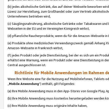
(b) jedes alkoholische Getränk, das auf deiner Webseite beworben wird
Lizenz zur Herstellung, zum Großhandel oder zum Vertrieb alkoholisch
Unternehmens betrieben wird,
(c) Säuglingsnahruhrung, alkoholische Getränke oder Tabakwaren und E
Webseiten in der EU und im Vereinigten Königreich wirbst,
(d) pflanzliche Raucherprodukte, wenn du für die Amazon-Webseite in B
(e) Produkte ohne medizinischen Verwendungszweck gemäß Anhang XVI 
Amazon-Webseite in Frankreich wirbst,
(f) jedes Produkt oder jede Dienstleistung, bei der es sich um ein Prod
erhältst eine Warnung, wenn ein Produkt oder eine Dienstleistung in de
Central ausgeschlossen ist.
Richtlinie für Mobile Anwendungen im Rahmen de
Wenn Ihre Website eine für die Nutzung auf Mobiltelefonen, Tablets 
„
Mobile Anwendung
“) enthält, gilt Folgendes:
(a) Ihre Mobile Anwendung muss in den App-Stores von Google Play, A
(b) Ihre Mobile Anwendung muss kostenlos heruntergeladen werden könn
(c) Ihre Mobile Anwendung muss originäre Inhalte haben,