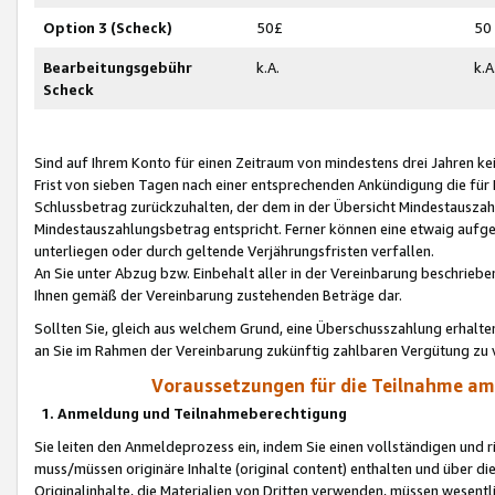
Option 3 (Scheck)
50£
50
Bearbeitungsgebühr
k.A.
k.A
Scheck
Sind auf Ihrem Konto für einen Zeitraum von mindestens drei Jahren kein
Frist von sieben Tagen nach einer entsprechenden Ankündigung die für
Schlussbetrag zurückzuhalten, der dem in der Übersicht Mindestausz
Mindestauszahlungsbetrag entspricht. Ferner können eine etwaig aufg
unterliegen oder durch geltende Verjährungsfristen verfallen.
An Sie unter Abzug bzw. Einbehalt aller in der Vereinbarung beschrieb
Ihnen gemäß der Vereinbarung zustehenden Beträge dar.
Sollten Sie, gleich aus welchem Grund, eine Überschusszahlung erhalte
an Sie im Rahmen der Vereinbarung zukünftig zahlbaren Vergütung zu 
Voraussetzungen für die Teilnahme a
1. Anmeldung und Teilnahmeberechtigung
Sie leiten den Anmeldeprozess ein, indem Sie einen vollständigen und 
muss/müssen originäre Inhalte (original content) enthalten und über d
Originalinhalte, die Materialien von Dritten verwenden, müssen wese