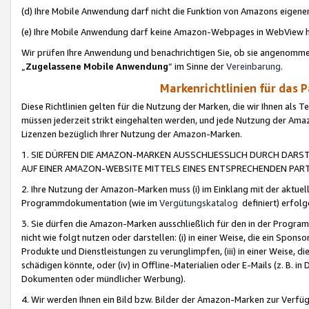
(d) Ihre Mobile Anwendung darf nicht die Funktion von Amazons eige
(e) Ihre Mobile Anwendung darf keine Amazon-Webpages in WebView 
Wir prüfen Ihre Anwendung und benachrichtigen Sie, ob sie angenomm
„
Zugelassene Mobile Anwendung
“ im Sinne der
Vereinbarung
.
Markenrichtlinien für das 
Diese Richtlinien gelten für die Nutzung der Marken, die wir Ihnen als 
müssen jederzeit strikt eingehalten werden, und jede Nutzung der Ama
Lizenzen bezüglich Ihrer Nutzung der Amazon-Marken.
1. SIE DÜRFEN DIE AMAZON-MARKEN AUSSCHLIESSLICH DURCH DARS
AUF EINER AMAZON-WEBSITE MITTELS EINES ENTSPRECHENDEN PART
2. Ihre Nutzung der Amazon-Marken muss (i) im Einklang mit der aktuells
Programmdokumentation (wie im
Vergütungskatalog
definiert) erfolg
3. Sie dürfen die Amazon-Marken ausschließlich für den in der Progr
nicht wie folgt nutzen oder darstellen: (i) in einer Weise, die ein Spo
Produkte und Dienstleistungen zu verunglimpfen, (iii) in einer Weise
schädigen könnte, oder (iv) in Offline-Materialien oder E-Mails (z. B.
Dokumenten oder mündlicher Werbung).
4. Wir werden Ihnen ein Bild bzw. Bilder der Amazon-Marken zur Verfüg