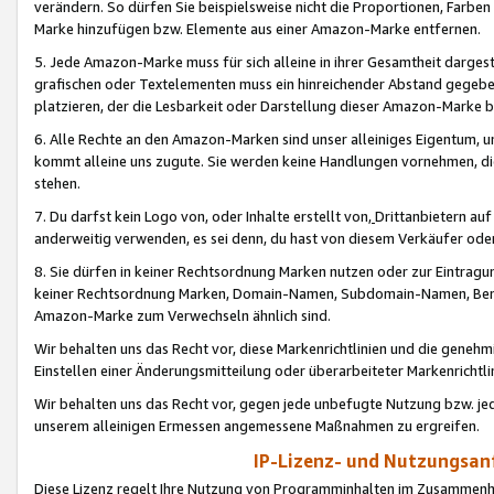
verändern. So dürfen Sie beispielsweise nicht die Proportionen, Farb
Marke hinzufügen bzw. Elemente aus einer Amazon-Marke entfernen.
5. Jede Amazon-Marke muss für sich alleine in ihrer Gesamtheit darge
grafischen oder Textelementen muss ein hinreichender Abstand gegebe
platzieren, der die Lesbarkeit oder Darstellung dieser Amazon-Marke b
6. Alle Rechte an den Amazon-Marken sind unser alleiniges Eigentum, 
kommt alleine uns zugute. Sie werden keine Handlungen vornehmen, 
stehen.
7. Du darfst kein Logo von, oder Inhalte erstellt von,
Drittanbietern au
anderweitig verwenden, es sei denn, du hast von diesem Verkäufer oder
8. Sie dürfen in keiner Rechtsordnung Marken nutzen oder zur Eintragu
keiner Rechtsordnung Marken, Domain-Namen, Subdomain-Namen, Benu
Amazon-Marke zum Verwechseln ähnlich sind.
Wir behalten uns das Recht vor, diese Markenrichtlinien und die gene
Einstellen einer Änderungsmitteilung oder überarbeiteter Markenricht
Wir behalten uns das Recht vor, gegen jede unbefugte Nutzung bzw. jede 
unserem alleinigen Ermessen angemessene Maßnahmen zu ergreifen.
IP-Lizenz- und Nutzungsan
Diese Lizenz regelt Ihre Nutzung von Programminhalten im Zusammen