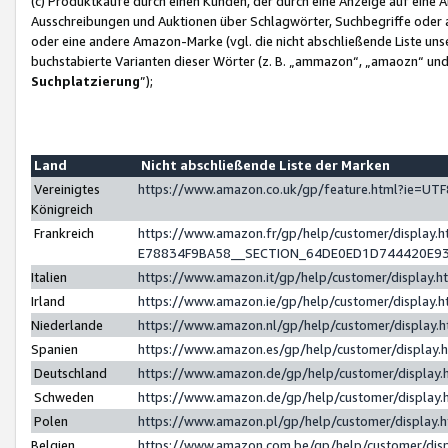
(c) Produktkäufe durch einen Kunden, der durch eine Anzeige auf eine 
Ausschreibungen und Auktionen über Schlagwörter, Suchbegriffe oder 
oder eine andere Amazon-Marke (vgl. die nicht abschließende Liste un
buchstabierte Varianten dieser Wörter (z. B. „ammazon“, „amaozn“ und „
Suchplatzierung
”);
Land
Nicht abschließende Liste der Marken
Vereinigtes
https://www.amazon.co.uk/gp/feature.html?ie=U
Königreich
Frankreich
https://www.amazon.fr/gp/help/customer/displa
E78834F9BA58__SECTION_64DE0ED1D744420E9
Italien
https://www.amazon.it/gp/help/customer/display
Irland
https://www.amazon.ie/gp/help/customer/displa
Niederlande
https://www.amazon.nl/gp/help/customer/display
Spanien
https://www.amazon.es/gp/help/customer/display
Deutschland
https://www.amazon.de/gp/help/customer/displa
Schweden
https://www.amazon.de/gp/help/customer/displa
Polen
https://www.amazon.pl/gp/help/customer/display
Belgien
https://www.amazon.com.be/gp/help/customer/d