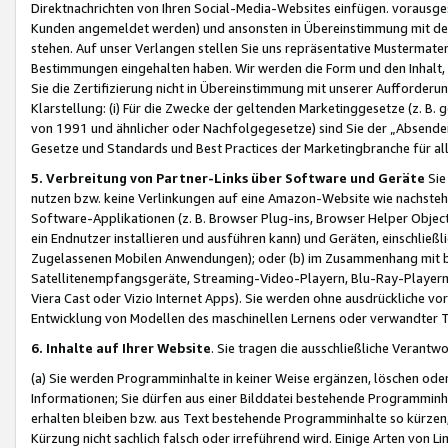
Direktnachrichten von Ihren Social-Media-Websites einfügen. vorausg
Kunden angemeldet werden) und ansonsten in Übereinstimmung mit der
stehen. Auf unser Verlangen stellen Sie uns repräsentative Mustermater
Bestimmungen eingehalten haben. Wir werden die Form und den Inhalt, di
Sie die Zertifizierung nicht in Übereinstimmung mit unserer Aufforderu
Klarstellung: (i) Für die Zwecke der geltenden Marketinggesetze (z. 
von 1991 und ähnlicher oder Nachfolgegesetze) sind Sie der „Absender“ j
Gesetze und Standards und Best Practices der Marketingbranche für 
5. Verbreitung von Partner-Links über Software und Geräte
Sie
nutzen bzw. keine Verlinkungen auf eine Amazon-Website wie nachsteh
Software-Applikationen (z. B. Browser Plug-ins, Browser Helper Objec
ein Endnutzer installieren und ausführen kann) und Geräten, einschlie
Zugelassenen Mobilen Anwendungen); oder (b) im Zusammenhang mit bzw.
Satellitenempfangsgeräte, Streaming-Video-Playern, Blu-Ray-Playern 
Viera Cast oder Vizio Internet Apps). Sie werden ohne ausdrückliche v
Entwicklung von Modellen des maschinellen Lernens oder verwandter 
6. Inhalte auf Ihrer Website
. Sie tragen die ausschließliche Verantwo
(a) Sie werden Programminhalte in keiner Weise ergänzen, löschen oder
Informationen; Sie dürfen aus einer Bilddatei bestehende Programminhal
erhalten bleiben bzw. aus Text bestehende Programminhalte so kürzen, 
Kürzung nicht sachlich falsch oder irreführend wird. Einige Arten von L