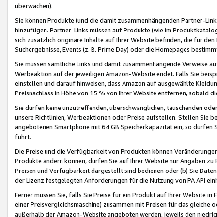
überwachen).
Sie können Produkte (und die damit zusammenhängenden Partner-Links)
hinzufügen. Partner-Links müssen auf Produkte (wie im Produktkatalog de
sich zusätzlich originäre Inhalte auf Ihrer Website befinden, die für 
Suchergebnisse, Events (z. B. Prime Day) oder die Homepages bestimmte
Sie müssen sämtliche Links und damit zusammenhängende Verweise auf z
Werbeaktion auf der jeweiligen Amazon-Website endet. Falls Sie beisp
einstellen und darauf hinweisen, dass Amazon auf ausgewählte Kleidun
Preisnachlass in Höhe von 15 % von Ihrer Website entfernen, sobald di
Sie dürfen keine unzutreffenden, überschwänglichen, täuschenden od
unsere Richtlinien, Werbeaktionen oder Preise aufstellen. Stellen Sie 
angebotenen Smartphone mit 64 GB Speicherkapazität ein, so dürfen S
führt.
Die Preise und die Verfügbarkeit von Produkten können Veränderungen 
Produkte ändern können, dürfen Sie auf Ihrer Website nur Angaben zu P
Preisen und Verfügbarkeit dargestellt sind bedienen oder (b) Sie Daten
der Lizenz festgelegten Anforderungen für die Nutzung von PA API einh
Ferner müssen Sie, falls Sie Preise für ein Produkt auf Ihrer Website in 
einer Preisvergleichsmaschine) zusammen mit Preisen für das gleiche o
außerhalb der Amazon-Website angeboten werden, jeweils den niedrigst