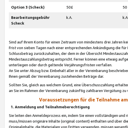
Option 3 (Scheck)
50£
50
Bearbeitungsgebühr
k.A.
k.A
Scheck
Sind auf Ihrem Konto für einen Zeitraum von mindestens drei Jahren kein
Frist von sieben Tagen nach einer entsprechenden Ankündigung die für
Schlussbetrag zurückzuhalten, der dem in der Übersicht Mindestausz
Mindestauszahlungsbetrag entspricht. Ferner können eine etwaig aufg
unterliegen oder durch geltende Verjährungsfristen verfallen.
An Sie unter Abzug bzw. Einbehalt aller in der Vereinbarung beschrieb
Ihnen gemäß der Vereinbarung zustehenden Beträge dar.
Sollten Sie, gleich aus welchem Grund, eine Überschusszahlung erhalte
an Sie im Rahmen der Vereinbarung zukünftig zahlbaren Vergütung zu 
Voraussetzungen für die Teilnahme a
1. Anmeldung und Teilnahmeberechtigung
Sie leiten den Anmeldeprozess ein, indem Sie einen vollständigen und 
muss/müssen originäre Inhalte (original content) enthalten und über d
Originalinhalte, die Materialien von Dritten verwenden, müssen wese