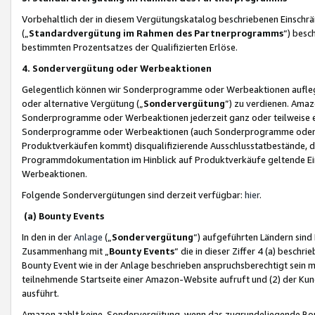
Vorbehaltlich der in diesem Vergütungskatalog beschriebenen Einschr
(„
Standardvergütung im Rahmen des Partnerprogramms
“) besc
bestimmten Prozentsatzes der Qualifizierten Erlöse.
4. Sondervergütung oder Werbeaktionen
Gelegentlich können wir Sonderprogramme oder Werbeaktionen auflegen,
oder alternative Vergütung („
Sondervergütung
”) zu verdienen. Amazo
Sonderprogramme oder Werbeaktionen jederzeit ganz oder teilweise einz
Sonderprogramme oder Werbeaktionen (auch Sonderprogramme oder We
Produktverkäufen kommt) disqualifizierende Ausschlusstatbestände, di
Programmdokumentation im Hinblick auf Produktverkäufe geltende E
Werbeaktionen.
Folgende Sondervergütungen sind derzeit verfügbar:
hier
.
(a) Bounty Events
In den in der
Anlage
(„
Sondervergütung
“) aufgeführten Ländern sind
Zusammenhang mit „
Bounty Events
“ die in dieser Ziffer 4 (a) besch
Bounty Event wie in der Anlage beschrieben anspruchsberechtigt sein mu
teilnehmende Startseite einer Amazon-Website aufruft und (2) der Kun
ausführt.
Amazon zahlt keine Sondervergütung, wenn das zugrundeliegende Boun