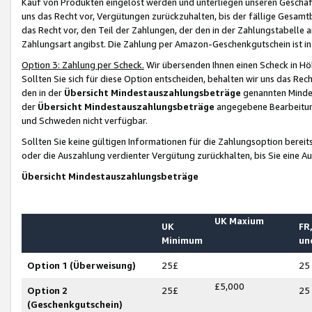
Kauf von Produkten eingelöst werden und unterliegen unseren Geschäf
uns das Recht vor, Vergütungen zurückzuhalten, bis der fällige Gesamt
das Recht vor, den Teil der Zahlungen, der den in der Zahlungstabelle 
Zahlungsart angibst. Die Zahlung per Amazon-Geschenkgutschein ist in
Option 3: Zahlung per Scheck.
Wir übersenden Ihnen einen Scheck in Höh
Sollten Sie sich für diese Option entscheiden, behalten wir uns das Rec
den in der
Übersicht Mindestauszahlungsbeträge
genannten Mindest
der
Übersicht Mindestauszahlungsbeträge
angegebene Bearbeitung
und Schweden nicht verfügbar.
Sollten Sie keine gültigen Informationen für die Zahlungsoption bereit
oder die Auszahlung verdienter Vergütung zurückhalten, bis Sie eine A
Übersicht Mindestauszahlungsbeträge
UK Maxium
UK
FR,
Minimum
un
Option 1 (Überweisung)
25£
25
£5,000
Option 2
25£
25
(Geschenkgutschein)