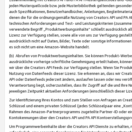
jeden Musterquellcode bzw. jede Musterbibliothek geltenden gesonder
auch Spezifikationen, Benutzerhandbücher, Anleitungen, Begleitmaterial
denen die für die ordnungsgemäße Nutzung von Creators API und PA A
technischen Anforderungen und Test- und Leistungskriterien (zusammen
verwendete Begriff „Produktwerbungsinhalte“ schließt ausdrücklich al
Lizenz zur Verfügung stellen, sowie alle von uns zur Verfügung gestel
ausdrücklich nicht auf Daten, Bilder, Texte oder sonstige Informatione
es sich nicht um eine Amazon-Website handelt.
(b) Abrufen von Produktwerbungsinhalten. Sie können Produkt-Werbein
ausdrückliche vorherige schriftliche Genehmigung erteilt haben, könn
wir über die Creators API Feeds zur Verfügung stellen. Wenn Sie Produk
Nutzung von Datenfeeds dieser Lizenz. Sie erkennen an, dass wir Creat
API oder Datenfeeds jederzeit ändern, auslaufen lassen oder neu veröffe
Verantwortung liegt, sicherzustellen, dass Ihr Zugriff auf die und Ihr
jeweiligen Zeitpunkt aktuellen Anforderungen (einschließlich dieser Liz
Zur Identifizierung Ihres Kontos und zum Stellen von Anfragen an Crea
Schlüssel und einem privaten Schlüssel (jedes Schlüsselpaar eine „Kon
Rahmen des Amazon-Partnerprogramms zugeteilte Partner-ID oder ein
Kontokennungen über den Creators API und PA API Kontoerstellungspro
Um Programmwerbeinhalte über die Creators API Dienste zu erhalten, m