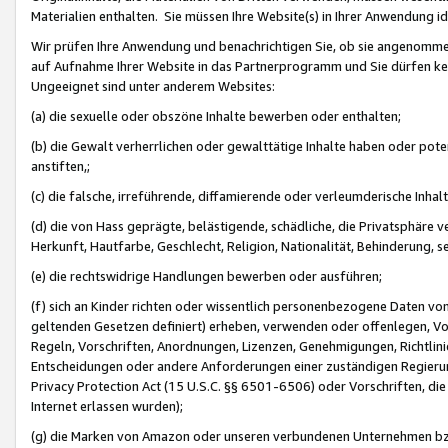
Materialien enthalten. Sie müssen Ihre Website(s) in Ihrer Anwendung ide
Wir prüfen Ihre Anwendung und benachrichtigen Sie, ob sie angenommen
auf Aufnahme Ihrer Website in das Partnerprogramm und Sie dürfen kei
Ungeeignet sind unter anderem Websites:
(a) die sexuelle oder obszöne Inhalte bewerben oder enthalten;
(b) die Gewalt verherrlichen oder gewalttätige Inhalte haben oder pot
anstiften,;
(c) die falsche, irreführende, diffamierende oder verleumderische Inha
(d) die von Hass geprägte, belästigende, schädliche, die Privatsphäre v
Herkunft, Hautfarbe, Geschlecht, Religion, Nationalität, Behinderung, 
(e) die rechtswidrige Handlungen bewerben oder ausführen;
(f) sich an Kinder richten oder wissentlich personenbezogene Daten vo
geltenden Gesetzen definiert) erheben, verwenden oder offenlegen, Vo
Regeln, Vorschriften, Anordnungen, Lizenzen, Genehmigungen, Richtlini
Entscheidungen oder andere Anforderungen einer zuständigen Regierung
Privacy Protection Act (15 U.S.C. §§ 6501-6506) oder Vorschriften, di
Internet erlassen wurden);
(g) die Marken von Amazon oder unseren verbundenen Unternehmen b