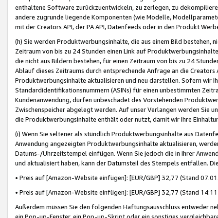
enthaltene Software zurückzuentwickeln, zu zerlegen, zu dekompilier
andere zugrunde liegende Komponenten (wie Modelle, Modellparameter
mit der Creators API, der PA API, Datenfeeds oder in den Produkt Werb
(h) Sie werden Produktwerbungsinhalte, die aus einem Bild bestehen, ni
Zeitraum von bis zu 24 Stunden einen Link auf Produktwerbungsinhalte
die nicht aus Bildern bestehen, für einen Zeitraum von bis zu 24 Stund
Ablauf dieses Zeitraums durch entsprechende Anfrage an die Creators 
Produktwerbungsinhalte aktualisieren und neu darstellen. Sofern wir Ih
Standardidentifikationsnummern (ASINs) für einen unbestimmten Zeitra
Kundenanwendung, dürfen unbeschadet des Vorstehenden Produktwerbu
Zwischenspeicher abgelegt werden. Auf unser Verlangen werden Sie un
die Produktwerbungsinhalte enthält oder nutzt, damit wir Ihre Einhalt
(i) Wenn Sie seltener als stündlich Produktwerbungsinhalte aus Datenfe
Anwendung angezeigten Produktwerbungsinhalte aktualisieren, werden 
Datums-/Uhrzeitstempel einfügen. Wenn Sie jedoch die in Ihrer Anwe
und aktualisiert haben, kann der Datumsteil des Stempels entfallen. Dies
• Preis auf [Amazon-Website einfügen]: [EUR/GBP] 32,77 (Stand 07.01.
• Preis auf [Amazon-Website einfügen]: [EUR/GBP] 32,77 (Stand 14:11 
Außerdem müssen Sie den folgenden Haftungsausschluss entweder neb
ein Pop-up-Fenster, ein Pop-up-Skript oder ein sonstiges vergleichba