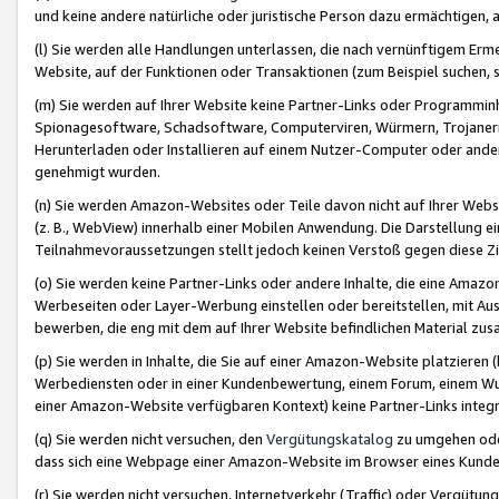
und keine andere natürliche oder juristische Person dazu ermächtigen, a
(l) Sie werden alle Handlungen unterlassen, die nach vernünftigem Erme
Website, auf der Funktionen oder Transaktionen (zum Beispiel suchen, s
(m) Sie werden auf Ihrer Website keine Partner-Links oder Programmin
Spionagesoftware, Schadsoftware, Computerviren, Würmern, Trojaner
Herunterladen oder Installieren auf einem Nutzer-Computer oder ande
genehmigt wurden.
(n) Sie werden Amazon-Websites oder Teile davon nicht auf Ihrer Websi
(z. B., WebView) innerhalb einer Mobilen Anwendung. Die Darstellung ein
Teilnahmevoraussetzungen stellt jedoch keinen Verstoß gegen diese Zif
(o) Sie werden keine Partner-Links oder andere Inhalte, die eine Am
Werbeseiten oder Layer-Werbung einstellen oder bereitstellen, mit Au
bewerben, die eng mit dem auf Ihrer Website befindlichen Material z
(p) Sie werden in Inhalte, die Sie auf einer Amazon-Website platzier
Werbediensten oder in einer Kundenbewertung, einem Forum, einem Wun
einer Amazon-Website verfügbaren Kontext) keine Partner-Links integr
(q) Sie werden nicht versuchen, den
Vergütungskatalog
zu umgehen oder
dass sich eine Webpage einer Amazon-Website im Browser eines Kunden 
(r) Sie werden nicht versuchen, Internetverkehr (Traffic) oder Vergü