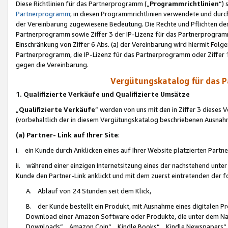
Diese Richtlinien für das Partnerprogramm („
Programmrichtlinien
“)
Partnerprogramm
; in diesen Programmrichtlinien verwendete und durch
der Vereinbarung zugewiesene Bedeutung. Die Rechte und Pflichten de
Partnerprogramm sowie Ziffer 3 der IP-Lizenz für das Partnerprogram
Einschränkung von Ziffer 6 Abs. (a) der Vereinbarung wird hiermit Fol
Partnerprogramm, die IP-Lizenz für das Partnerprogramm oder Ziffer 1
gegen die Vereinbarung.
Vergütungskatalog für das 
1. Qualifizierte Verkäufe und Qualifizierte Umsätze
„
Qualifizierte Verkäufe
“ werden von uns mit den in Ziffer 3 diese
(vorbehaltlich der in diesem Vergütungskatalog beschriebenen Ausnah
(a) Partner- Link auf Ihrer Site
:
i. ein Kunde durch Anklicken eines auf Ihrer Website platzierten Part
ii. während einer einzigen Internetsitzung eines der nachstehend unter (i)
Kunde den Partner-Link anklickt und mit dem zuerst eintretenden der f
A. Ablauf von 24 Stunden seit dem Klick,
B. der Kunde bestellt ein Produkt, mit Ausnahme eines digitalen P
Download einer Amazon Software oder Produkte, die unter dem N
Downloads“, „Amazon Coin“, „Kindle Books“, „Kindle Newspapers“, „