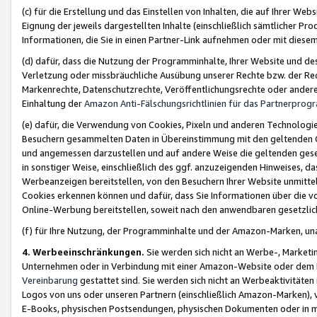
(c) für die Erstellung und das Einstellen von Inhalten, die auf Ihrer We
Eignung der jeweils dargestellten Inhalte (einschließlich sämtlicher 
Informationen, die Sie in einen Partner-Link aufnehmen oder mit diese
(d) dafür, dass die Nutzung der Programminhalte, Ihrer Website und des 
Verletzung oder missbräuchliche Ausübung unserer Rechte bzw. der Recht
Markenrechte, Datenschutzrechte, Veröffentlichungsrechte oder anderer
Einhaltung der
Amazon Anti-Fälschungsrichtlinien für das Partnerpro
(e) dafür, die Verwendung von Cookies, Pixeln und anderen Technologien
Besuchern gesammelten Daten in Übereinstimmung mit den geltenden Ge
und angemessen darzustellen und auf andere Weise die geltenden geset
in sonstiger Weise, einschließlich des ggf. anzuzeigenden Hinweises, d
Werbeanzeigen bereitstellen, von den Besuchern Ihrer Website unmitte
Cookies erkennen können und dafür, dass Sie Informationen über die v
Online-Werbung bereitstellen, soweit nach den anwendbaren gesetzlic
(f) für Ihre Nutzung, der Programminhalte und der Amazon-Marken, u
4. Werbeeinschränkungen.
Sie werden sich nicht an Werbe-, Market
Unternehmen oder in Verbindung mit einer Amazon-Website oder dem Pa
Vereinbarung
gestattet sind. Sie werden sich nicht an Werbeaktivitäten
Logos von uns oder unseren Partnern (einschließlich Amazon-Marken), 
E-Books, physischen Postsendungen, physischen Dokumenten oder in 