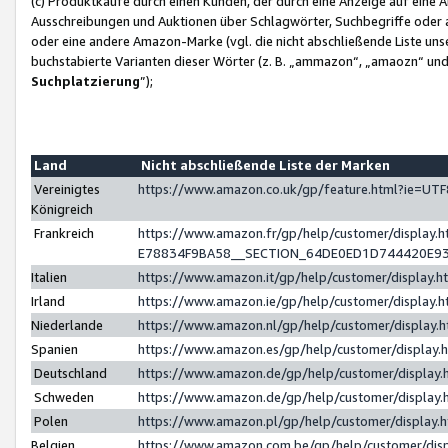
(c) Produktkäufe durch einen Kunden, der durch eine Anzeige auf eine 
Ausschreibungen und Auktionen über Schlagwörter, Suchbegriffe oder 
oder eine andere Amazon-Marke (vgl. die nicht abschließende Liste un
buchstabierte Varianten dieser Wörter (z. B. „ammazon“, „amaozn“ und „
Suchplatzierung
”);
Land
Nicht abschließende Liste der Marken
Vereinigtes
https://www.amazon.co.uk/gp/feature.html?ie=U
Königreich
Frankreich
https://www.amazon.fr/gp/help/customer/displa
E78834F9BA58__SECTION_64DE0ED1D744420E9
Italien
https://www.amazon.it/gp/help/customer/display
Irland
https://www.amazon.ie/gp/help/customer/displa
Niederlande
https://www.amazon.nl/gp/help/customer/display
Spanien
https://www.amazon.es/gp/help/customer/display
Deutschland
https://www.amazon.de/gp/help/customer/displa
Schweden
https://www.amazon.de/gp/help/customer/displa
Polen
https://www.amazon.pl/gp/help/customer/display
Belgien
https://www.amazon.com.be/gp/help/customer/d