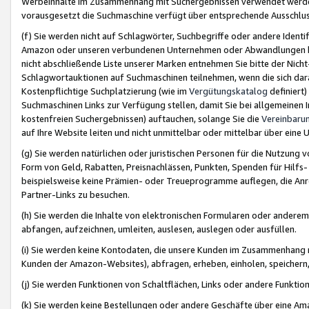
Werbeinhalte im Zusammenhang mit Suchergebnissen verwendet werden,
vorausgesetzt die Suchmaschine verfügt über entsprechende Ausschlu
(f) Sie werden nicht auf Schlagwörter, Suchbegriffe oder andere Ident
Amazon oder unseren verbundenen Unternehmen oder Abwandlungen bzw
nicht abschließende Liste unserer Marken entnehmen Sie bitte der Nich
Schlagwortauktionen auf Suchmaschinen teilnehmen, wenn die sich da
Kostenpflichtige Suchplatzierung (wie im
Vergütungskatalog
definiert
Suchmaschinen Links zur Verfügung stellen, damit Sie bei allgemeinen I
kostenfreien Suchergebnissen) auftauchen, solange Sie die
Vereinbaru
auf Ihre Website leiten und nicht unmittelbar oder mittelbar über eine
(g) Sie werden natürlichen oder juristischen Personen für die Nutzung 
Form von Geld, Rabatten, Preisnachlässen, Punkten, Spenden für Hilfs
beispielsweise keine Prämien- oder Treueprogramme auflegen, die Anrei
Partner-Links zu besuchen.
(h) Sie werden die Inhalte von elektronischen Formularen oder anderem M
abfangen, aufzeichnen, umleiten, auslesen, auslegen oder ausfüllen.
(i) Sie werden keine Kontodaten, die unsere Kunden im Zusammenhang 
Kunden der Amazon-Websites), abfragen, erheben, einholen, speichern,
(j) Sie werden Funktionen von Schaltflächen, Links oder andere Funkti
(k) Sie werden keine Bestellungen oder andere Geschäfte über eine Ama