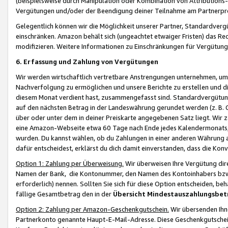
(beispielsweise durch Manipulation oder Kombination von Attributions-
Vergütungen und/oder der Beendigung deiner Teilnahme am Partnerp
Gelegentlich können wir die Möglichkeit unserer Partner, Standardv
einschränken. Amazon behält sich (ungeachtet etwaiger Fristen) das Re
modifizieren. Weitere Informationen zu Einschränkungen für Vergütung
6. Erfassung und Zahlung von Vergütungen
Wir werden wirtschaftlich vertretbare Anstrengungen unternehmen, um 
Nachverfolgung zu ermöglichen und unsere Berichte zu erstellen und di
diesem Monat verdient hast, zusammengefasst sind. Standardvergütung
auf den nächsten Betrag in der Landeswährung gerundet werden (z. B. C
über oder unter dem in deiner Preiskarte angegebenen Satz liegt. Wir
eine Amazon-Webseite etwa 60 Tage nach Ende jedes Kalendermonats, i
wurden. Du kannst wählen, ob du Zahlungen in einer anderen Währung
dafür entscheidest, erklärst du dich damit einverstanden, dass die K
Option 1: Zahlung per Überweisung.
Wir überweisen Ihre Vergütung dir
Namen der Bank, die Kontonummer, den Namen des Kontoinhabers bzw. a
erforderlich) nennen. Sollten Sie sich für diese Option entscheiden, be
fällige Gesamtbetrag den in der
Übersicht Mindestauszahlungsbet
Option 2: Zahlung per Amazon-Geschenkgutschein.
Wir übersenden Ihne
Partnerkonto genannte Haupt-E-Mail-Adresse. Diese Geschenkgutschei