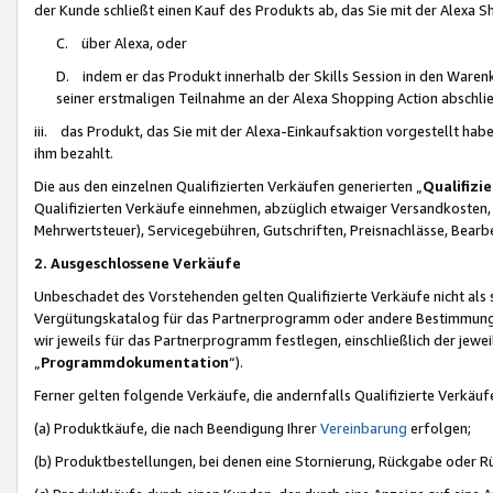
der Kunde schließt einen Kauf des Produkts ab, das Sie mit der Alexa 
C. über Alexa, oder
D. indem er das Produkt innerhalb der Skills Session in den Waren
seiner erstmaligen Teilnahme an der Alexa Shopping Action abschlie
iii. das Produkt, das Sie mit der Alexa-Einkaufsaktion vorgestellt ha
ihm bezahlt.
Die aus den einzelnen Qualifizierten Verkäufen generierten „
Qualifizi
Qualifizierten Verkäufe einnehmen, abzüglich etwaiger Versandkosten
Mehrwertsteuer), Servicegebühren, Gutschriften, Preisnachlässe, Bear
2. Ausgeschlossene Verkäufe
Unbeschadet des Vorstehenden gelten Qualifizierte Verkäufe nicht als
Vergütungskatalog für das Partnerprogramm oder andere Bestimmungen,
wir jeweils für das Partnerprogramm festlegen, einschließlich der jewe
„
Programmdokumentation
“).
Ferner gelten folgende Verkäufe, die andernfalls Qualifizierte Verkä
(a) Produktkäufe, die nach Beendigung Ihrer
Vereinbarung
erfolgen;
(b) Produktbestellungen, bei denen eine Stornierung, Rückgabe oder R