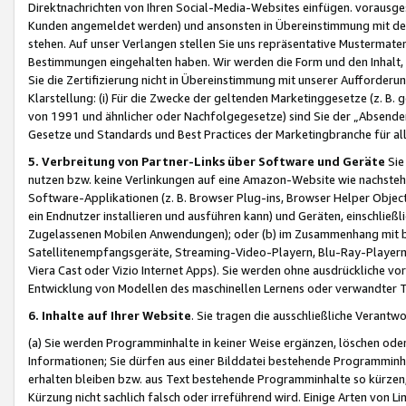
Direktnachrichten von Ihren Social-Media-Websites einfügen. vorausg
Kunden angemeldet werden) und ansonsten in Übereinstimmung mit der
stehen. Auf unser Verlangen stellen Sie uns repräsentative Mustermater
Bestimmungen eingehalten haben. Wir werden die Form und den Inhalt, di
Sie die Zertifizierung nicht in Übereinstimmung mit unserer Aufforderu
Klarstellung: (i) Für die Zwecke der geltenden Marketinggesetze (z. 
von 1991 und ähnlicher oder Nachfolgegesetze) sind Sie der „Absender“ j
Gesetze und Standards und Best Practices der Marketingbranche für 
5. Verbreitung von Partner-Links über Software und Geräte
Sie
nutzen bzw. keine Verlinkungen auf eine Amazon-Website wie nachsteh
Software-Applikationen (z. B. Browser Plug-ins, Browser Helper Objec
ein Endnutzer installieren und ausführen kann) und Geräten, einschlie
Zugelassenen Mobilen Anwendungen); oder (b) im Zusammenhang mit bzw.
Satellitenempfangsgeräte, Streaming-Video-Playern, Blu-Ray-Playern 
Viera Cast oder Vizio Internet Apps). Sie werden ohne ausdrückliche v
Entwicklung von Modellen des maschinellen Lernens oder verwandter 
6. Inhalte auf Ihrer Website
. Sie tragen die ausschließliche Verantwo
(a) Sie werden Programminhalte in keiner Weise ergänzen, löschen oder
Informationen; Sie dürfen aus einer Bilddatei bestehende Programminhal
erhalten bleiben bzw. aus Text bestehende Programminhalte so kürzen, 
Kürzung nicht sachlich falsch oder irreführend wird. Einige Arten von L