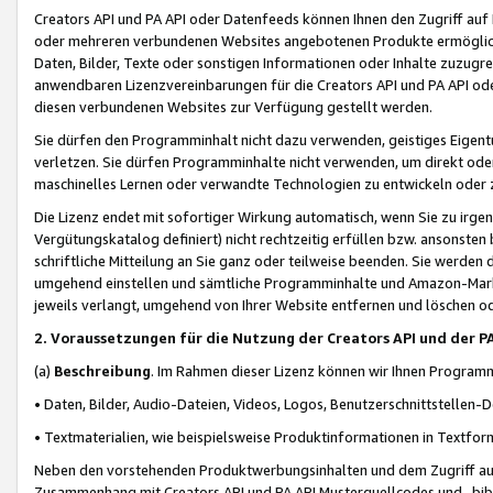
Creators API und PA API oder Datenfeeds können Ihnen den Zugriff auf D
oder mehreren verbundenen Websites angebotenen Produkte ermögliche
Daten, Bilder, Texte oder sonstigen Informationen oder Inhalte zuzugre
anwendbaren Lizenzvereinbarungen für die Creators API und PA API od
diesen verbundenen Websites zur Verfügung gestellt werden.
Sie dürfen den Programminhalt nicht dazu verwenden, geistiges Eigent
verletzen. Sie dürfen Programminhalte nicht verwenden, um direkt ode
maschinelles Lernen oder verwandte Technologien zu entwickeln oder zu
Die Lizenz endet mit sofortiger Wirkung automatisch, wenn Sie zu irg
Vergütungskatalog definiert) nicht rechtzeitig erfüllen bzw. ansonsten
schriftliche Mitteilung an Sie ganz oder teilweise beenden. Sie werden
umgehend einstellen und sämtliche Programminhalte und Amazon-Marke
jeweils verlangt, umgehend von Ihrer Website entfernen und löschen od
2. Voraussetzungen für die Nutzung der Creators API und der P
(a)
Beschreibung
. Im Rahmen dieser Lizenz können wir Ihnen Programmi
• Daten, Bilder, Audio-Dateien, Videos, Logos, Benutzerschnittstellen-
• Textmaterialien, wie beispielsweise Produktinformationen in Textfor
Neben den vorstehenden Produktwerbungsinhalten und dem Zugriff auf 
Zusammenhang mit Creators API und PA API Musterquellcodes und -bibli