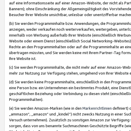
auf eine Informationsseite auf einer Amazon-Website, der nicht als Part
Bannern); ohne Einschränkung der Allgemeingültigkeit des Vorstehende
Besucher Ihrer Website unsichtbar, unlesbar oder unentzifferbar mache
(b) Sie werden Programminhalte bzw. Anwendungen, die Programminhalt
anzeigen, weder verkaufen noch weiterverkaufen, weitergeben, unterli
innerhalb von Werbung außerhalb Ihrer Website (einschließlich Werbun
Website oder einem Dienst (einschließlich Social Networking-Website
Rechte an den Programminhalten oder auf die Programminhalte an eine a
übertragen müssten, und Sie werden keine mit Ihrem Partner-Tag formati
Ihre Website ist.
(c) Sie werden Programminhalte, die nicht mehr auf einer Amazon-Websit
mehr zur Nutzung zur Verfügung stehen, umgehend von Ihrer Website e
(d) Sie werden keine Programminhalte, einschließlich in den Programmin
eine Person bzw. ein Unternehmen ein bestimmtes Produkt, eine Dienstle
geschäftlichen Beziehung oder Verbindung zu diesen steht (einschließli
Programminhalten).
(e) Sie werden Amazon-Marken (wie in den
Markenrichtlinien
definiert) 
„ammazon“, „amaozn“ und „kindel“) nicht zwecks Nutzung in einer Suc
Versuch unternehmen). Zusätzlich zu sonstigen Amazon zur Verfügung 
sorgen, dass von uns benannte Suchmaschinen Geschützte Begriffe (wie 