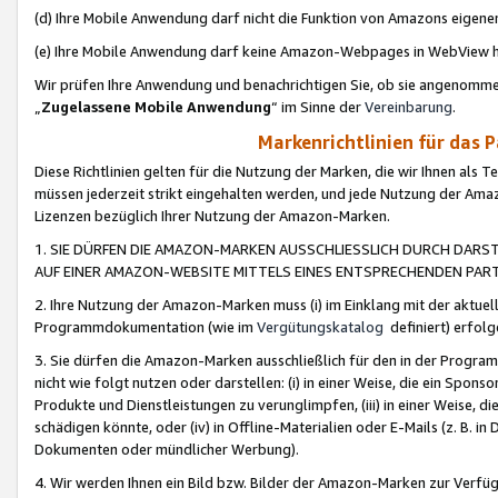
(d) Ihre Mobile Anwendung darf nicht die Funktion von Amazons eige
(e) Ihre Mobile Anwendung darf keine Amazon-Webpages in WebView 
Wir prüfen Ihre Anwendung und benachrichtigen Sie, ob sie angenomm
„
Zugelassene Mobile Anwendung
“ im Sinne der
Vereinbarung
.
Markenrichtlinien für das 
Diese Richtlinien gelten für die Nutzung der Marken, die wir Ihnen als 
müssen jederzeit strikt eingehalten werden, und jede Nutzung der Ama
Lizenzen bezüglich Ihrer Nutzung der Amazon-Marken.
1. SIE DÜRFEN DIE AMAZON-MARKEN AUSSCHLIESSLICH DURCH DARS
AUF EINER AMAZON-WEBSITE MITTELS EINES ENTSPRECHENDEN PART
2. Ihre Nutzung der Amazon-Marken muss (i) im Einklang mit der aktuells
Programmdokumentation (wie im
Vergütungskatalog
definiert) erfolg
3. Sie dürfen die Amazon-Marken ausschließlich für den in der Progr
nicht wie folgt nutzen oder darstellen: (i) in einer Weise, die ein Spo
Produkte und Dienstleistungen zu verunglimpfen, (iii) in einer Weise
schädigen könnte, oder (iv) in Offline-Materialien oder E-Mails (z. B.
Dokumenten oder mündlicher Werbung).
4. Wir werden Ihnen ein Bild bzw. Bilder der Amazon-Marken zur Verfüg