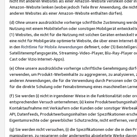
nicht mit anderen Websites als einer Amazon-Website verlinken oder i
Amazon-Website lenken (wobei jedoch Teile Ihrer Anwendung, die nich
anderen Websites als einer Amazon-Website enthalten dürfen).
(d) Ohne unsere ausdrückliche vorherige schriftliche Zustimmung werd
Nutzung mit einem Mobiltelefon oder sonstigen Mobilgerät entwickelt
(1) Websites, die nicht für die Nutzung mit solchen Geräten entwickelt
eine nicht für Mobilgeräte optimierte Website, die über einen Interne
in den
Richtlinie für Mobile Anwendungen
definiert, oder (3) Beistellge
Satellitenempfangsgeräte, Streaming-Video-Player, Blu-Ray-Player ode
Cast oder Vizio Internet-Apps).
(e) Ohne unsere ausdrückliche vorherige schriftliche Genehmigung dürfe
verwenden, um Produkt-Werbeinhalte zu aggregieren, zu analysieren, 
anderen Anwendungen, die für die Verwendung durch Personen oder Or
für die direkte Schulung oder Feinabstimmung eines maschinellen Lern
(f) Sie werden (i) nicht in irgendeiner Weise in die Funktionalität ode
entsprechenden Versuch unternehmen; (ii) keine Produktwerbungsinha
Kontaktaufnahme mit Verkäufern oder Kunden oder sonstiger Werbeaktiv
API, Datenfeeds, Produktwerbungsinhalten oder Spezifikationen erschei
Eigentumsrechte oder gewerblicher Schutzrechte, nicht entfernen, verd
(g) Sie werden nicht versuchen, (i) die Spezifikationen oder die in de
manipulieren, zu reparieren oder anderweitig abgeleitete Werke davon z