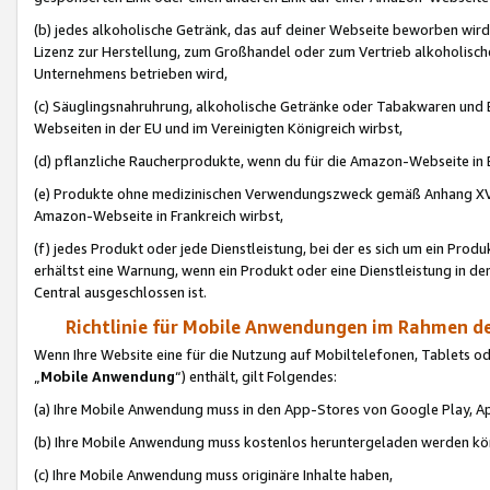
(b) jedes alkoholische Getränk, das auf deiner Webseite beworben wird
Lizenz zur Herstellung, zum Großhandel oder zum Vertrieb alkoholisch
Unternehmens betrieben wird,
(c) Säuglingsnahruhrung, alkoholische Getränke oder Tabakwaren und E
Webseiten in der EU und im Vereinigten Königreich wirbst,
(d) pflanzliche Raucherprodukte, wenn du für die Amazon-Webseite in B
(e) Produkte ohne medizinischen Verwendungszweck gemäß Anhang XVI 
Amazon-Webseite in Frankreich wirbst,
(f) jedes Produkt oder jede Dienstleistung, bei der es sich um ein Prod
erhältst eine Warnung, wenn ein Produkt oder eine Dienstleistung in de
Central ausgeschlossen ist.
Richtlinie für Mobile Anwendungen im Rahmen de
Wenn Ihre Website eine für die Nutzung auf Mobiltelefonen, Tablets 
„
Mobile Anwendung
“) enthält, gilt Folgendes:
(a) Ihre Mobile Anwendung muss in den App-Stores von Google Play, A
(b) Ihre Mobile Anwendung muss kostenlos heruntergeladen werden könn
(c) Ihre Mobile Anwendung muss originäre Inhalte haben,