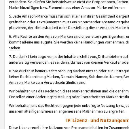
verändern. So dürfen Sie beispielsweise nicht die Proportionen, Farb
Marke hinzufügen bzw. Elemente aus einer Amazon-Marke entfernen.
5. Jede Amazon-Marke muss für sich alleine in ihrer Gesamtheit darge
grafischen oder Textelementen muss ein hinreichender Abstand gegebe
platzieren, der die Lesbarkeit oder Darstellung dieser Amazon-Marke b
6. Alle Rechte an den Amazon-Marken sind unser alleiniges Eigentum, 
kommt alleine uns zugute. Sie werden keine Handlungen vornehmen, 
stehen.
7. Du darfst kein Logo von, oder Inhalte erstellt von,
Drittanbietern au
anderweitig verwenden, es sei denn, du hast von diesem Verkäufer oder
8. Sie dürfen in keiner Rechtsordnung Marken nutzen oder zur Eintragu
keiner Rechtsordnung Marken, Domain-Namen, Subdomain-Namen, Benu
Amazon-Marke zum Verwechseln ähnlich sind.
Wir behalten uns das Recht vor, diese Markenrichtlinien und die gene
Einstellen einer Änderungsmitteilung oder überarbeiteter Markenricht
Wir behalten uns das Recht vor, gegen jede unbefugte Nutzung bzw. jede 
unserem alleinigen Ermessen angemessene Maßnahmen zu ergreifen.
IP-Lizenz- und Nutzungsan
Diese Lizenz regelt Ihre Nutzung von Programminhalten im Zusammen