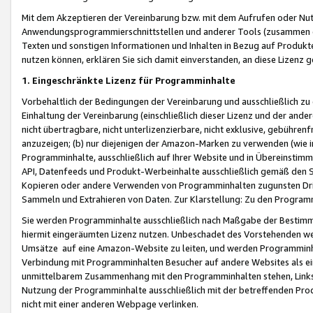
Mit dem Akzeptieren der Vereinbarung bzw. mit dem Aufrufen oder Nutz
Anwendungsprogrammierschnittstellen und anderer Tools (zusammen die
Texten und sonstigen Informationen und Inhalten in Bezug auf Produkte
nutzen können, erklären Sie sich damit einverstanden, an diese Lizenz 
1. Eingeschränkte Lizenz für Programminhalte
Vorbehaltlich der Bedingungen der Vereinbarung und ausschließlich z
Einhaltung der Vereinbarung (einschließlich dieser Lizenz und der ande
nicht übertragbare, nicht unterlizenzierbare, nicht exklusive, gebühren
anzuzeigen; (b) nur diejenigen der Amazon-Marken zu verwenden (wie in 
Programminhalte, ausschließlich auf Ihrer Website und in Übereinstimmu
API, Datenfeeds und Produkt-Werbeinhalte ausschließlich gemäß den Spe
Kopieren oder andere Verwenden von Programminhalten zugunsten Dri
Sammeln und Extrahieren von Daten. Zur Klarstellung: Zu den Program
Sie werden Programminhalte ausschließlich nach Maßgabe der Besti
hiermit eingeräumten Lizenz nutzen. Unbeschadet des Vorstehenden we
Umsätze auf eine Amazon-Website zu leiten, und werden Programminhal
Verbindung mit Programminhalten Besucher auf andere Websites als ein
unmittelbarem Zusammenhang mit den Programminhalten stehen, Links z
Nutzung der Programminhalte ausschließlich mit der betreffenden Pr
nicht mit einer anderen Webpage verlinken.