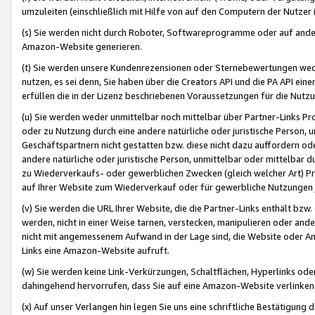
umzuleiten (einschließlich mit Hilfe von auf den Computern der Nutzer i
(s) Sie werden nicht durch Roboter, Softwareprogramme oder auf andere
Amazon-Website generieren.
(t) Sie werden unsere Kundenrezensionen oder Sternebewertungen wed
nutzen, es sei denn, Sie haben über die Creators API und die PA API e
erfüllen die in der Lizenz beschriebenen Voraussetzungen für die Nutzu
(u) Sie werden weder unmittelbar noch mittelbar über Partner-Links P
oder zu Nutzung durch eine andere natürliche oder juristische Person,
Geschäftspartnern nicht gestatten bzw. diese nicht dazu auffordern od
andere natürliche oder juristische Person, unmittelbar oder mittelbar
zu Wiederverkaufs- oder gewerblichen Zwecken (gleich welcher Art) 
auf Ihrer Website zum Wiederverkauf oder für gewerbliche Nutzungen 
(v) Sie werden die URL Ihrer Website, die die Partner-Links enthält b
werden, nicht in einer Weise tarnen, verstecken, manipulieren oder and
nicht mit angemessenem Aufwand in der Lage sind, die Website oder A
Links eine Amazon-Website aufruft.
(w) Sie werden keine Link-Verkürzungen, Schaltflächen, Hyperlinks ode
dahingehend hervorrufen, dass Sie auf eine Amazon-Website verlinken
(x) Auf unser Verlangen hin legen Sie uns eine schriftliche Bestätigung