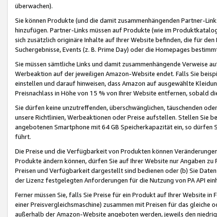
überwachen).
Sie können Produkte (und die damit zusammenhängenden Partner-Links)
hinzufügen. Partner-Links müssen auf Produkte (wie im Produktkatalog de
sich zusätzlich originäre Inhalte auf Ihrer Website befinden, die für 
Suchergebnisse, Events (z. B. Prime Day) oder die Homepages bestimmte
Sie müssen sämtliche Links und damit zusammenhängende Verweise auf z
Werbeaktion auf der jeweiligen Amazon-Website endet. Falls Sie beisp
einstellen und darauf hinweisen, dass Amazon auf ausgewählte Kleidun
Preisnachlass in Höhe von 15 % von Ihrer Website entfernen, sobald di
Sie dürfen keine unzutreffenden, überschwänglichen, täuschenden od
unsere Richtlinien, Werbeaktionen oder Preise aufstellen. Stellen Sie 
angebotenen Smartphone mit 64 GB Speicherkapazität ein, so dürfen S
führt.
Die Preise und die Verfügbarkeit von Produkten können Veränderungen 
Produkte ändern können, dürfen Sie auf Ihrer Website nur Angaben zu P
Preisen und Verfügbarkeit dargestellt sind bedienen oder (b) Sie Daten
der Lizenz festgelegten Anforderungen für die Nutzung von PA API einh
Ferner müssen Sie, falls Sie Preise für ein Produkt auf Ihrer Website in 
einer Preisvergleichsmaschine) zusammen mit Preisen für das gleiche o
außerhalb der Amazon-Website angeboten werden, jeweils den niedrigst