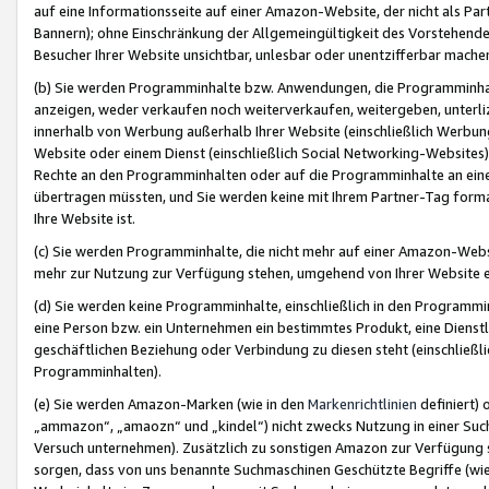
auf eine Informationsseite auf einer Amazon-Website, der nicht als Part
Bannern); ohne Einschränkung der Allgemeingültigkeit des Vorstehende
Besucher Ihrer Website unsichtbar, unlesbar oder unentzifferbar mache
(b) Sie werden Programminhalte bzw. Anwendungen, die Programminhalt
anzeigen, weder verkaufen noch weiterverkaufen, weitergeben, unterli
innerhalb von Werbung außerhalb Ihrer Website (einschließlich Werbun
Website oder einem Dienst (einschließlich Social Networking-Website
Rechte an den Programminhalten oder auf die Programminhalte an eine a
übertragen müssten, und Sie werden keine mit Ihrem Partner-Tag formati
Ihre Website ist.
(c) Sie werden Programminhalte, die nicht mehr auf einer Amazon-Websit
mehr zur Nutzung zur Verfügung stehen, umgehend von Ihrer Website e
(d) Sie werden keine Programminhalte, einschließlich in den Programmin
eine Person bzw. ein Unternehmen ein bestimmtes Produkt, eine Dienstle
geschäftlichen Beziehung oder Verbindung zu diesen steht (einschließli
Programminhalten).
(e) Sie werden Amazon-Marken (wie in den
Markenrichtlinien
definiert) 
„ammazon“, „amaozn“ und „kindel“) nicht zwecks Nutzung in einer Suc
Versuch unternehmen). Zusätzlich zu sonstigen Amazon zur Verfügung 
sorgen, dass von uns benannte Suchmaschinen Geschützte Begriffe (wie 