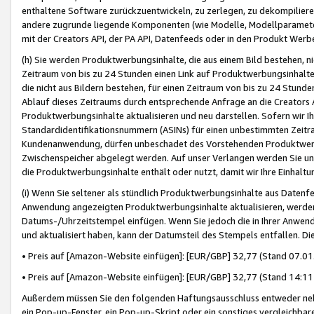
enthaltene Software zurückzuentwickeln, zu zerlegen, zu dekompilier
andere zugrunde liegende Komponenten (wie Modelle, Modellparameter
mit der Creators API, der PA API, Datenfeeds oder in den Produkt Werb
(h) Sie werden Produktwerbungsinhalte, die aus einem Bild bestehen, ni
Zeitraum von bis zu 24 Stunden einen Link auf Produktwerbungsinhalte
die nicht aus Bildern bestehen, für einen Zeitraum von bis zu 24 Stund
Ablauf dieses Zeitraums durch entsprechende Anfrage an die Creators 
Produktwerbungsinhalte aktualisieren und neu darstellen. Sofern wir Ih
Standardidentifikationsnummern (ASINs) für einen unbestimmten Zeitra
Kundenanwendung, dürfen unbeschadet des Vorstehenden Produktwerbu
Zwischenspeicher abgelegt werden. Auf unser Verlangen werden Sie un
die Produktwerbungsinhalte enthält oder nutzt, damit wir Ihre Einhalt
(i) Wenn Sie seltener als stündlich Produktwerbungsinhalte aus Datenfe
Anwendung angezeigten Produktwerbungsinhalte aktualisieren, werden 
Datums-/Uhrzeitstempel einfügen. Wenn Sie jedoch die in Ihrer Anwe
und aktualisiert haben, kann der Datumsteil des Stempels entfallen. Dies
• Preis auf [Amazon-Website einfügen]: [EUR/GBP] 32,77 (Stand 07.01.
• Preis auf [Amazon-Website einfügen]: [EUR/GBP] 32,77 (Stand 14:11 
Außerdem müssen Sie den folgenden Haftungsausschluss entweder neb
ein Pop-up-Fenster, ein Pop-up-Skript oder ein sonstiges vergleichba