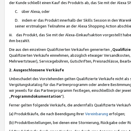
der Kunde schließt einen Kauf des Produkts ab, das Sie mit der Alexa 
C. über Alexa, oder
D. indem er das Produkt innerhalb der Skills Session in den Waren
seiner erstmaligen Teilnahme an der Alexa Shopping Action abschlie
iii. das Produkt, das Sie mit der Alexa-Einkaufsaktion vorgestellt ha
ihm bezahlt.
Die aus den einzelnen Qualifizierten Verkäufen generierten „
Qualifizi
Qualifizierten Verkäufe einnehmen, abzüglich etwaiger Versandkosten
Mehrwertsteuer), Servicegebühren, Gutschriften, Preisnachlässe, Bear
2. Ausgeschlossene Verkäufe
Unbeschadet des Vorstehenden gelten Qualifizierte Verkäufe nicht als
Vergütungskatalog für das Partnerprogramm oder andere Bestimmungen,
wir jeweils für das Partnerprogramm festlegen, einschließlich der jewe
„
Programmdokumentation
“).
Ferner gelten folgende Verkäufe, die andernfalls Qualifizierte Verkä
(a) Produktkäufe, die nach Beendigung Ihrer
Vereinbarung
erfolgen;
(b) Produktbestellungen, bei denen eine Stornierung, Rückgabe oder R