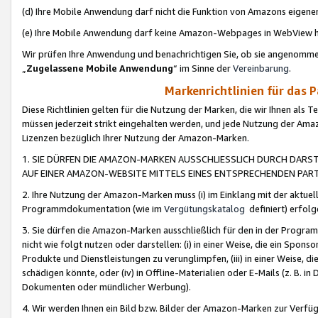
(d) Ihre Mobile Anwendung darf nicht die Funktion von Amazons eige
(e) Ihre Mobile Anwendung darf keine Amazon-Webpages in WebView 
Wir prüfen Ihre Anwendung und benachrichtigen Sie, ob sie angenomm
„
Zugelassene Mobile Anwendung
“ im Sinne der
Vereinbarung
.
Markenrichtlinien für das 
Diese Richtlinien gelten für die Nutzung der Marken, die wir Ihnen als 
müssen jederzeit strikt eingehalten werden, und jede Nutzung der Ama
Lizenzen bezüglich Ihrer Nutzung der Amazon-Marken.
1. SIE DÜRFEN DIE AMAZON-MARKEN AUSSCHLIESSLICH DURCH DARS
AUF EINER AMAZON-WEBSITE MITTELS EINES ENTSPRECHENDEN PART
2. Ihre Nutzung der Amazon-Marken muss (i) im Einklang mit der aktuells
Programmdokumentation (wie im
Vergütungskatalog
definiert) erfolg
3. Sie dürfen die Amazon-Marken ausschließlich für den in der Progr
nicht wie folgt nutzen oder darstellen: (i) in einer Weise, die ein Spo
Produkte und Dienstleistungen zu verunglimpfen, (iii) in einer Weise
schädigen könnte, oder (iv) in Offline-Materialien oder E-Mails (z. B.
Dokumenten oder mündlicher Werbung).
4. Wir werden Ihnen ein Bild bzw. Bilder der Amazon-Marken zur Verfüg