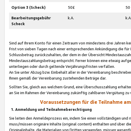
Option 3 (Scheck)
50£
50
Bearbeitungsgebühr
k.A.
k.A
Scheck
Sind auf Ihrem Konto für einen Zeitraum von mindestens drei Jahren kein
Frist von sieben Tagen nach einer entsprechenden Ankündigung die für
Schlussbetrag zurückzuhalten, der dem in der Übersicht Mindestausz
Mindestauszahlungsbetrag entspricht. Ferner können eine etwaig aufg
unterliegen oder durch geltende Verjährungsfristen verfallen.
An Sie unter Abzug bzw. Einbehalt aller in der Vereinbarung beschrieb
Ihnen gemäß der Vereinbarung zustehenden Beträge dar.
Sollten Sie, gleich aus welchem Grund, eine Überschusszahlung erhalte
an Sie im Rahmen der Vereinbarung zukünftig zahlbaren Vergütung zu 
Voraussetzungen für die Teilnahme a
1. Anmeldung und Teilnahmeberechtigung
Sie leiten den Anmeldeprozess ein, indem Sie einen vollständigen und 
muss/müssen originäre Inhalte (original content) enthalten und über d
Originalinhalte, die Materialien von Dritten verwenden, müssen wese