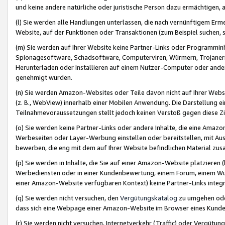
und keine andere natürliche oder juristische Person dazu ermächtigen, a
(l) Sie werden alle Handlungen unterlassen, die nach vernünftigem Erme
Website, auf der Funktionen oder Transaktionen (zum Beispiel suchen, s
(m) Sie werden auf Ihrer Website keine Partner-Links oder Programmin
Spionagesoftware, Schadsoftware, Computerviren, Würmern, Trojaner
Herunterladen oder Installieren auf einem Nutzer-Computer oder ande
genehmigt wurden.
(n) Sie werden Amazon-Websites oder Teile davon nicht auf Ihrer Websi
(z. B., WebView) innerhalb einer Mobilen Anwendung. Die Darstellung ein
Teilnahmevoraussetzungen stellt jedoch keinen Verstoß gegen diese Zif
(o) Sie werden keine Partner-Links oder andere Inhalte, die eine Am
Werbeseiten oder Layer-Werbung einstellen oder bereitstellen, mit Au
bewerben, die eng mit dem auf Ihrer Website befindlichen Material z
(p) Sie werden in Inhalte, die Sie auf einer Amazon-Website platzier
Werbediensten oder in einer Kundenbewertung, einem Forum, einem Wun
einer Amazon-Website verfügbaren Kontext) keine Partner-Links integr
(q) Sie werden nicht versuchen, den
Vergütungskatalog
zu umgehen oder
dass sich eine Webpage einer Amazon-Website im Browser eines Kunden 
(r) Sie werden nicht versuchen, Internetverkehr (Traffic) oder Vergü