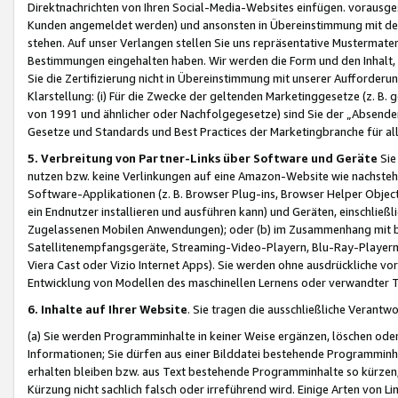
Direktnachrichten von Ihren Social-Media-Websites einfügen. vorausg
Kunden angemeldet werden) und ansonsten in Übereinstimmung mit der
stehen. Auf unser Verlangen stellen Sie uns repräsentative Mustermater
Bestimmungen eingehalten haben. Wir werden die Form und den Inhalt, di
Sie die Zertifizierung nicht in Übereinstimmung mit unserer Aufforderu
Klarstellung: (i) Für die Zwecke der geltenden Marketinggesetze (z. 
von 1991 und ähnlicher oder Nachfolgegesetze) sind Sie der „Absender“ j
Gesetze und Standards und Best Practices der Marketingbranche für 
5. Verbreitung von Partner-Links über Software und Geräte
Sie
nutzen bzw. keine Verlinkungen auf eine Amazon-Website wie nachsteh
Software-Applikationen (z. B. Browser Plug-ins, Browser Helper Objec
ein Endnutzer installieren und ausführen kann) und Geräten, einschlie
Zugelassenen Mobilen Anwendungen); oder (b) im Zusammenhang mit bzw.
Satellitenempfangsgeräte, Streaming-Video-Playern, Blu-Ray-Playern 
Viera Cast oder Vizio Internet Apps). Sie werden ohne ausdrückliche v
Entwicklung von Modellen des maschinellen Lernens oder verwandter 
6. Inhalte auf Ihrer Website
. Sie tragen die ausschließliche Verantwo
(a) Sie werden Programminhalte in keiner Weise ergänzen, löschen oder
Informationen; Sie dürfen aus einer Bilddatei bestehende Programminhal
erhalten bleiben bzw. aus Text bestehende Programminhalte so kürzen, 
Kürzung nicht sachlich falsch oder irreführend wird. Einige Arten von L