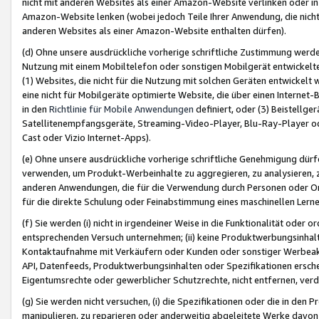
nicht mit anderen Websites als einer Amazon-Website verlinken oder i
Amazon-Website lenken (wobei jedoch Teile Ihrer Anwendung, die nich
anderen Websites als einer Amazon-Website enthalten dürfen).
(d) Ohne unsere ausdrückliche vorherige schriftliche Zustimmung werd
Nutzung mit einem Mobiltelefon oder sonstigen Mobilgerät entwickelt
(1) Websites, die nicht für die Nutzung mit solchen Geräten entwickelt
eine nicht für Mobilgeräte optimierte Website, die über einen Interne
in den
Richtlinie für Mobile Anwendungen
definiert, oder (3) Beistellge
Satellitenempfangsgeräte, Streaming-Video-Player, Blu-Ray-Player ode
Cast oder Vizio Internet-Apps).
(e) Ohne unsere ausdrückliche vorherige schriftliche Genehmigung dürfe
verwenden, um Produkt-Werbeinhalte zu aggregieren, zu analysieren, 
anderen Anwendungen, die für die Verwendung durch Personen oder Or
für die direkte Schulung oder Feinabstimmung eines maschinellen Lern
(f) Sie werden (i) nicht in irgendeiner Weise in die Funktionalität ode
entsprechenden Versuch unternehmen; (ii) keine Produktwerbungsinha
Kontaktaufnahme mit Verkäufern oder Kunden oder sonstiger Werbeaktiv
API, Datenfeeds, Produktwerbungsinhalten oder Spezifikationen erschei
Eigentumsrechte oder gewerblicher Schutzrechte, nicht entfernen, verd
(g) Sie werden nicht versuchen, (i) die Spezifikationen oder die in de
manipulieren, zu reparieren oder anderweitig abgeleitete Werke davon z