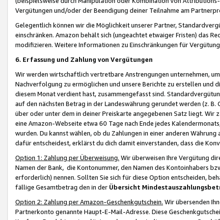
(beispielsweise durch Manipulation oder Kombination von Attributions-
Vergütungen und/oder der Beendigung deiner Teilnahme am Partnerp
Gelegentlich können wir die Möglichkeit unserer Partner, Standardv
einschränken. Amazon behält sich (ungeachtet etwaiger Fristen) das Re
modifizieren. Weitere Informationen zu Einschränkungen für Vergütung
6. Erfassung und Zahlung von Vergütungen
Wir werden wirtschaftlich vertretbare Anstrengungen unternehmen, um 
Nachverfolgung zu ermöglichen und unsere Berichte zu erstellen und di
diesem Monat verdient hast, zusammengefasst sind. Standardvergütung
auf den nächsten Betrag in der Landeswährung gerundet werden (z. B. C
über oder unter dem in deiner Preiskarte angegebenen Satz liegt. Wir
eine Amazon-Webseite etwa 60 Tage nach Ende jedes Kalendermonats, i
wurden. Du kannst wählen, ob du Zahlungen in einer anderen Währung
dafür entscheidest, erklärst du dich damit einverstanden, dass die K
Option 1: Zahlung per Überweisung.
Wir überweisen Ihre Vergütung dir
Namen der Bank, die Kontonummer, den Namen des Kontoinhabers bzw. a
erforderlich) nennen. Sollten Sie sich für diese Option entscheiden, be
fällige Gesamtbetrag den in der
Übersicht Mindestauszahlungsbet
Option 2: Zahlung per Amazon-Geschenkgutschein.
Wir übersenden Ihne
Partnerkonto genannte Haupt-E-Mail-Adresse. Diese Geschenkgutschei