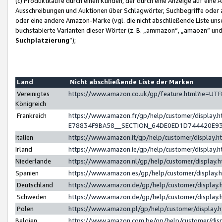
(c) Produktkäufe durch einen Kunden, der durch eine Anzeige auf eine 
Ausschreibungen und Auktionen über Schlagwörter, Suchbegriffe oder 
oder eine andere Amazon-Marke (vgl. die nicht abschließende Liste un
buchstabierte Varianten dieser Wörter (z. B. „ammazon“, „amaozn“ und „
Suchplatzierung
”);
Land
Nicht abschließende Liste der Marken
Vereinigtes
https://www.amazon.co.uk/gp/feature.html?ie=U
Königreich
Frankreich
https://www.amazon.fr/gp/help/customer/displa
E78834F9BA58__SECTION_64DE0ED1D744420E9
Italien
https://www.amazon.it/gp/help/customer/display
Irland
https://www.amazon.ie/gp/help/customer/displa
Niederlande
https://www.amazon.nl/gp/help/customer/display
Spanien
https://www.amazon.es/gp/help/customer/display
Deutschland
https://www.amazon.de/gp/help/customer/displa
Schweden
https://www.amazon.de/gp/help/customer/displa
Polen
https://www.amazon.pl/gp/help/customer/display
Belgien
https://www.amazon.com.be/gp/help/customer/d