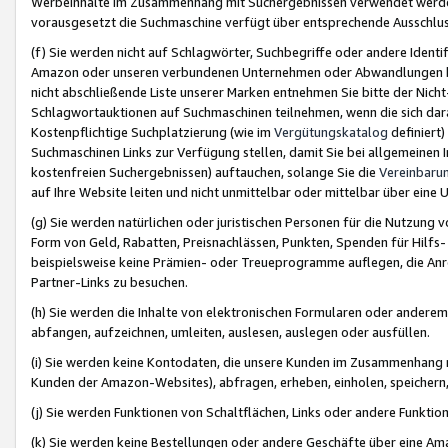
Werbeinhalte im Zusammenhang mit Suchergebnissen verwendet werden,
vorausgesetzt die Suchmaschine verfügt über entsprechende Ausschlu
(f) Sie werden nicht auf Schlagwörter, Suchbegriffe oder andere Ident
Amazon oder unseren verbundenen Unternehmen oder Abwandlungen bzw
nicht abschließende Liste unserer Marken entnehmen Sie bitte der Nich
Schlagwortauktionen auf Suchmaschinen teilnehmen, wenn die sich da
Kostenpflichtige Suchplatzierung (wie im
Vergütungskatalog
definiert
Suchmaschinen Links zur Verfügung stellen, damit Sie bei allgemeinen I
kostenfreien Suchergebnissen) auftauchen, solange Sie die
Vereinbaru
auf Ihre Website leiten und nicht unmittelbar oder mittelbar über eine
(g) Sie werden natürlichen oder juristischen Personen für die Nutzung 
Form von Geld, Rabatten, Preisnachlässen, Punkten, Spenden für Hilfs
beispielsweise keine Prämien- oder Treueprogramme auflegen, die Anrei
Partner-Links zu besuchen.
(h) Sie werden die Inhalte von elektronischen Formularen oder anderem M
abfangen, aufzeichnen, umleiten, auslesen, auslegen oder ausfüllen.
(i) Sie werden keine Kontodaten, die unsere Kunden im Zusammenhang 
Kunden der Amazon-Websites), abfragen, erheben, einholen, speichern,
(j) Sie werden Funktionen von Schaltflächen, Links oder andere Funkti
(k) Sie werden keine Bestellungen oder andere Geschäfte über eine Ama