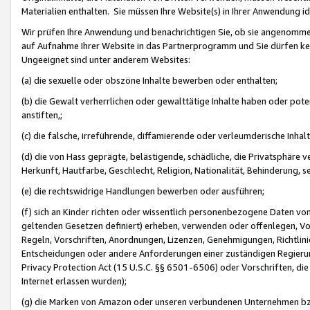
Materialien enthalten. Sie müssen Ihre Website(s) in Ihrer Anwendung ide
Wir prüfen Ihre Anwendung und benachrichtigen Sie, ob sie angenommen
auf Aufnahme Ihrer Website in das Partnerprogramm und Sie dürfen kei
Ungeeignet sind unter anderem Websites:
(a) die sexuelle oder obszöne Inhalte bewerben oder enthalten;
(b) die Gewalt verherrlichen oder gewalttätige Inhalte haben oder pot
anstiften,;
(c) die falsche, irreführende, diffamierende oder verleumderische Inha
(d) die von Hass geprägte, belästigende, schädliche, die Privatsphäre v
Herkunft, Hautfarbe, Geschlecht, Religion, Nationalität, Behinderung, 
(e) die rechtswidrige Handlungen bewerben oder ausführen;
(f) sich an Kinder richten oder wissentlich personenbezogene Daten vo
geltenden Gesetzen definiert) erheben, verwenden oder offenlegen, Vo
Regeln, Vorschriften, Anordnungen, Lizenzen, Genehmigungen, Richtlini
Entscheidungen oder andere Anforderungen einer zuständigen Regierung
Privacy Protection Act (15 U.S.C. §§ 6501-6506) oder Vorschriften, di
Internet erlassen wurden);
(g) die Marken von Amazon oder unseren verbundenen Unternehmen b