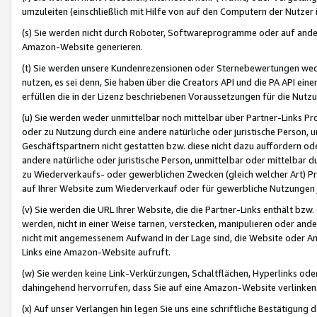
umzuleiten (einschließlich mit Hilfe von auf den Computern der Nutzer i
(s) Sie werden nicht durch Roboter, Softwareprogramme oder auf andere
Amazon-Website generieren.
(t) Sie werden unsere Kundenrezensionen oder Sternebewertungen wed
nutzen, es sei denn, Sie haben über die Creators API und die PA API e
erfüllen die in der Lizenz beschriebenen Voraussetzungen für die Nutzu
(u) Sie werden weder unmittelbar noch mittelbar über Partner-Links P
oder zu Nutzung durch eine andere natürliche oder juristische Person,
Geschäftspartnern nicht gestatten bzw. diese nicht dazu auffordern od
andere natürliche oder juristische Person, unmittelbar oder mittelbar
zu Wiederverkaufs- oder gewerblichen Zwecken (gleich welcher Art) 
auf Ihrer Website zum Wiederverkauf oder für gewerbliche Nutzungen 
(v) Sie werden die URL Ihrer Website, die die Partner-Links enthält b
werden, nicht in einer Weise tarnen, verstecken, manipulieren oder and
nicht mit angemessenem Aufwand in der Lage sind, die Website oder A
Links eine Amazon-Website aufruft.
(w) Sie werden keine Link-Verkürzungen, Schaltflächen, Hyperlinks ode
dahingehend hervorrufen, dass Sie auf eine Amazon-Website verlinken
(x) Auf unser Verlangen hin legen Sie uns eine schriftliche Bestätigung