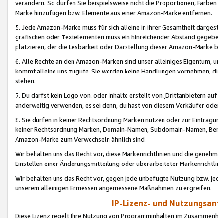
verändern. So dürfen Sie beispielsweise nicht die Proportionen, Farb
Marke hinzufügen bzw. Elemente aus einer Amazon-Marke entfernen.
5. Jede Amazon-Marke muss für sich alleine in ihrer Gesamtheit darge
grafischen oder Textelementen muss ein hinreichender Abstand gegebe
platzieren, der die Lesbarkeit oder Darstellung dieser Amazon-Marke b
6. Alle Rechte an den Amazon-Marken sind unser alleiniges Eigentum, 
kommt alleine uns zugute. Sie werden keine Handlungen vornehmen, 
stehen.
7. Du darfst kein Logo von, oder Inhalte erstellt von,
Drittanbietern au
anderweitig verwenden, es sei denn, du hast von diesem Verkäufer oder
8. Sie dürfen in keiner Rechtsordnung Marken nutzen oder zur Eintragu
keiner Rechtsordnung Marken, Domain-Namen, Subdomain-Namen, Benu
Amazon-Marke zum Verwechseln ähnlich sind.
Wir behalten uns das Recht vor, diese Markenrichtlinien und die gene
Einstellen einer Änderungsmitteilung oder überarbeiteter Markenricht
Wir behalten uns das Recht vor, gegen jede unbefugte Nutzung bzw. jede 
unserem alleinigen Ermessen angemessene Maßnahmen zu ergreifen.
IP-Lizenz- und Nutzungsan
Diese Lizenz regelt Ihre Nutzung von Programminhalten im Zusammen