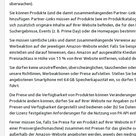
überwachen).
Sie können Produkte (und die damit zusammenhängenden Partner-Links)
hinzufügen. Partner-Links müssen auf Produkte (wie im Produktkatalog de
sich zusätzlich originäre Inhalte auf Ihrer Website befinden, die für 
Suchergebnisse, Events (z. B. Prime Day) oder die Homepages bestimmte
Sie müssen sämtliche Links und damit zusammenhängende Verweise auf z
Werbeaktion auf der jeweiligen Amazon-Website endet. Falls Sie beisp
einstellen und darauf hinweisen, dass Amazon auf ausgewählte Kleidun
Preisnachlass in Höhe von 15 % von Ihrer Website entfernen, sobald di
Sie dürfen keine unzutreffenden, überschwänglichen, täuschenden od
unsere Richtlinien, Werbeaktionen oder Preise aufstellen. Stellen Sie 
angebotenen Smartphone mit 64 GB Speicherkapazität ein, so dürfen S
führt.
Die Preise und die Verfügbarkeit von Produkten können Veränderungen 
Produkte ändern können, dürfen Sie auf Ihrer Website nur Angaben zu P
Preisen und Verfügbarkeit dargestellt sind bedienen oder (b) Sie Daten
der Lizenz festgelegten Anforderungen für die Nutzung von PA API einh
Ferner müssen Sie, falls Sie Preise für ein Produkt auf Ihrer Website in 
einer Preisvergleichsmaschine) zusammen mit Preisen für das gleiche o
außerhalb der Amazon-Website angeboten werden, jeweils den niedrigst