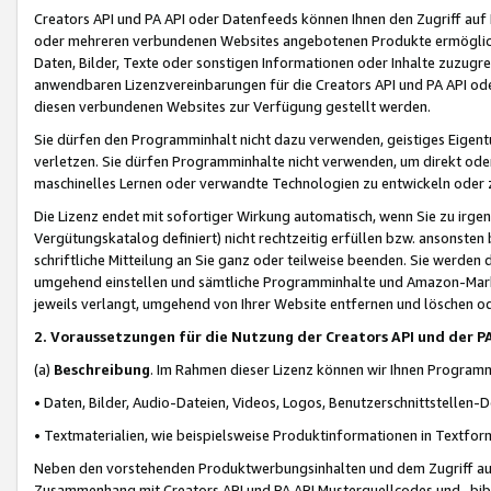
Creators API und PA API oder Datenfeeds können Ihnen den Zugriff auf D
oder mehreren verbundenen Websites angebotenen Produkte ermögliche
Daten, Bilder, Texte oder sonstigen Informationen oder Inhalte zuzugre
anwendbaren Lizenzvereinbarungen für die Creators API und PA API od
diesen verbundenen Websites zur Verfügung gestellt werden.
Sie dürfen den Programminhalt nicht dazu verwenden, geistiges Eigent
verletzen. Sie dürfen Programminhalte nicht verwenden, um direkt ode
maschinelles Lernen oder verwandte Technologien zu entwickeln oder zu
Die Lizenz endet mit sofortiger Wirkung automatisch, wenn Sie zu irg
Vergütungskatalog definiert) nicht rechtzeitig erfüllen bzw. ansonsten
schriftliche Mitteilung an Sie ganz oder teilweise beenden. Sie werden
umgehend einstellen und sämtliche Programminhalte und Amazon-Marke
jeweils verlangt, umgehend von Ihrer Website entfernen und löschen od
2. Voraussetzungen für die Nutzung der Creators API und der P
(a)
Beschreibung
. Im Rahmen dieser Lizenz können wir Ihnen Programmi
• Daten, Bilder, Audio-Dateien, Videos, Logos, Benutzerschnittstellen-
• Textmaterialien, wie beispielsweise Produktinformationen in Textfor
Neben den vorstehenden Produktwerbungsinhalten und dem Zugriff auf 
Zusammenhang mit Creators API und PA API Musterquellcodes und -bibli