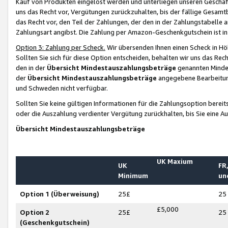
Kauf von Produkten eingelöst werden und unterliegen unseren Geschäf
uns das Recht vor, Vergütungen zurückzuhalten, bis der fällige Gesamt
das Recht vor, den Teil der Zahlungen, der den in der Zahlungstabelle 
Zahlungsart angibst. Die Zahlung per Amazon-Geschenkgutschein ist in
Option 3: Zahlung per Scheck.
Wir übersenden Ihnen einen Scheck in Höh
Sollten Sie sich für diese Option entscheiden, behalten wir uns das Rec
den in der
Übersicht Mindestauszahlungsbeträge
genannten Mindest
der
Übersicht Mindestauszahlungsbeträge
angegebene Bearbeitung
und Schweden nicht verfügbar.
Sollten Sie keine gültigen Informationen für die Zahlungsoption bereit
oder die Auszahlung verdienter Vergütung zurückhalten, bis Sie eine A
Übersicht Mindestauszahlungsbeträge
UK Maxium
UK
FR,
Minimum
un
Option 1 (Überweisung)
25£
25
£5,000
Option 2
25£
25
(Geschenkgutschein)