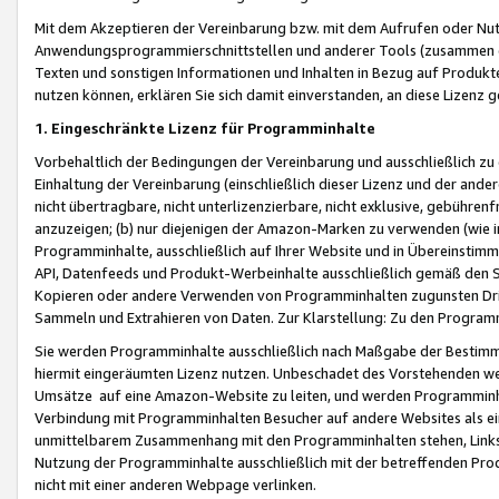
Mit dem Akzeptieren der Vereinbarung bzw. mit dem Aufrufen oder Nutz
Anwendungsprogrammierschnittstellen und anderer Tools (zusammen die
Texten und sonstigen Informationen und Inhalten in Bezug auf Produkte
nutzen können, erklären Sie sich damit einverstanden, an diese Lizenz 
1. Eingeschränkte Lizenz für Programminhalte
Vorbehaltlich der Bedingungen der Vereinbarung und ausschließlich z
Einhaltung der Vereinbarung (einschließlich dieser Lizenz und der ande
nicht übertragbare, nicht unterlizenzierbare, nicht exklusive, gebühren
anzuzeigen; (b) nur diejenigen der Amazon-Marken zu verwenden (wie in 
Programminhalte, ausschließlich auf Ihrer Website und in Übereinstimmu
API, Datenfeeds und Produkt-Werbeinhalte ausschließlich gemäß den Spe
Kopieren oder andere Verwenden von Programminhalten zugunsten Dri
Sammeln und Extrahieren von Daten. Zur Klarstellung: Zu den Program
Sie werden Programminhalte ausschließlich nach Maßgabe der Besti
hiermit eingeräumten Lizenz nutzen. Unbeschadet des Vorstehenden we
Umsätze auf eine Amazon-Website zu leiten, und werden Programminhal
Verbindung mit Programminhalten Besucher auf andere Websites als ein
unmittelbarem Zusammenhang mit den Programminhalten stehen, Links z
Nutzung der Programminhalte ausschließlich mit der betreffenden Pr
nicht mit einer anderen Webpage verlinken.