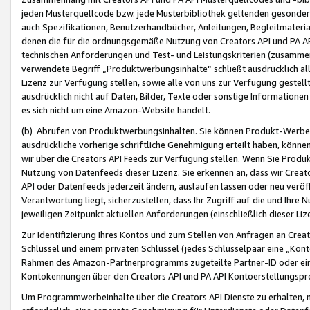
jeden Musterquellcode bzw. jede Musterbibliothek geltenden gesonder
auch Spezifikationen, Benutzerhandbücher, Anleitungen, Begleitmaterial
denen die für die ordnungsgemäße Nutzung von Creators API und PA A
technischen Anforderungen und Test- und Leistungskriterien (zusammen
verwendete Begriff „Produktwerbungsinhalte“ schließt ausdrücklich al
Lizenz zur Verfügung stellen, sowie alle von uns zur Verfügung gestel
ausdrücklich nicht auf Daten, Bilder, Texte oder sonstige Informatione
es sich nicht um eine Amazon-Website handelt.
(b) Abrufen von Produktwerbungsinhalten. Sie können Produkt-Werbein
ausdrückliche vorherige schriftliche Genehmigung erteilt haben, könn
wir über die Creators API Feeds zur Verfügung stellen. Wenn Sie Produk
Nutzung von Datenfeeds dieser Lizenz. Sie erkennen an, dass wir Creat
API oder Datenfeeds jederzeit ändern, auslaufen lassen oder neu veröffe
Verantwortung liegt, sicherzustellen, dass Ihr Zugriff auf die und Ihr
jeweiligen Zeitpunkt aktuellen Anforderungen (einschließlich dieser Liz
Zur Identifizierung Ihres Kontos und zum Stellen von Anfragen an Crea
Schlüssel und einem privaten Schlüssel (jedes Schlüsselpaar eine „Kon
Rahmen des Amazon-Partnerprogramms zugeteilte Partner-ID oder ein
Kontokennungen über den Creators API und PA API Kontoerstellungspro
Um Programmwerbeinhalte über die Creators API Dienste zu erhalten, m