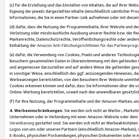
(c) für die Erstellung und das Einstellen von Inhalten, die auf Ihrer We
Eignung der jeweils dargestellten Inhalte (einschließlich sämtlicher 
Informationen, die Sie in einen Partner-Link aufnehmen oder mit diese
(d) dafür, dass die Nutzung der Programminhalte, Ihrer Website und des 
Verletzung oder missbräuchliche Ausübung unserer Rechte bzw. der Recht
Markenrechte, Datenschutzrechte, Veröffentlichungsrechte oder anderer
Einhaltung der
Amazon Anti-Fälschungsrichtlinien für das Partnerpro
(e) dafür, die Verwendung von Cookies, Pixeln und anderen Technologien
Besuchern gesammelten Daten in Übereinstimmung mit den geltenden Ge
und angemessen darzustellen und auf andere Weise die geltenden geset
in sonstiger Weise, einschließlich des ggf. anzuzeigenden Hinweises, d
Werbeanzeigen bereitstellen, von den Besuchern Ihrer Website unmitte
Cookies erkennen können und dafür, dass Sie Informationen über die v
Online-Werbung bereitstellen, soweit nach den anwendbaren gesetzlic
(f) für Ihre Nutzung, der Programminhalte und der Amazon-Marken, u
4. Werbeeinschränkungen.
Sie werden sich nicht an Werbe-, Market
Unternehmen oder in Verbindung mit einer Amazon-Website oder dem Pa
Vereinbarung
gestattet sind. Sie werden sich nicht an Werbeaktivitäten
Logos von uns oder unseren Partnern (einschließlich Amazon-Marken), 
E-Books, physischen Postsendungen, physischen Dokumenten oder in 