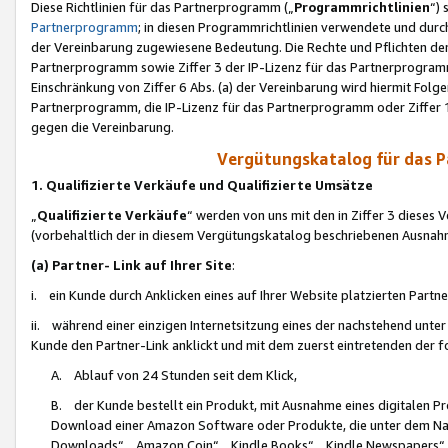
Diese Richtlinien für das Partnerprogramm („
Programmrichtlinien
“)
Partnerprogramm
; in diesen Programmrichtlinien verwendete und durch
der Vereinbarung zugewiesene Bedeutung. Die Rechte und Pflichten de
Partnerprogramm sowie Ziffer 3 der IP-Lizenz für das Partnerprogram
Einschränkung von Ziffer 6 Abs. (a) der Vereinbarung wird hiermit Fol
Partnerprogramm, die IP-Lizenz für das Partnerprogramm oder Ziffer 1
gegen die Vereinbarung.
Vergütungskatalog für das 
1. Qualifizierte Verkäufe und Qualifizierte Umsätze
„
Qualifizierte Verkäufe
“ werden von uns mit den in Ziffer 3 diese
(vorbehaltlich der in diesem Vergütungskatalog beschriebenen Ausnah
(a) Partner- Link auf Ihrer Site
:
i. ein Kunde durch Anklicken eines auf Ihrer Website platzierten Part
ii. während einer einzigen Internetsitzung eines der nachstehend unter (i)
Kunde den Partner-Link anklickt und mit dem zuerst eintretenden der f
A. Ablauf von 24 Stunden seit dem Klick,
B. der Kunde bestellt ein Produkt, mit Ausnahme eines digitalen P
Download einer Amazon Software oder Produkte, die unter dem N
Downloads“, „Amazon Coin“, „Kindle Books“, „Kindle Newspapers“, „