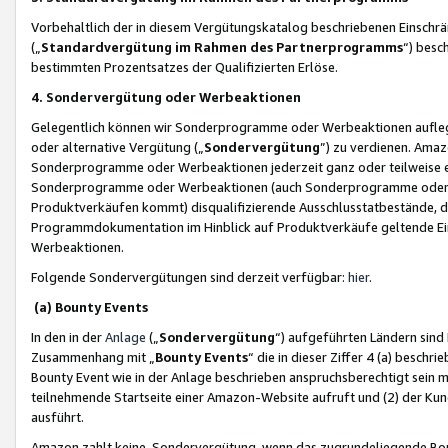
Vorbehaltlich der in diesem Vergütungskatalog beschriebenen Einschr
(„
Standardvergütung im Rahmen des Partnerprogramms
“) besc
bestimmten Prozentsatzes der Qualifizierten Erlöse.
4. Sondervergütung oder Werbeaktionen
Gelegentlich können wir Sonderprogramme oder Werbeaktionen auflegen,
oder alternative Vergütung („
Sondervergütung
”) zu verdienen. Amazo
Sonderprogramme oder Werbeaktionen jederzeit ganz oder teilweise einz
Sonderprogramme oder Werbeaktionen (auch Sonderprogramme oder We
Produktverkäufen kommt) disqualifizierende Ausschlusstatbestände, di
Programmdokumentation im Hinblick auf Produktverkäufe geltende E
Werbeaktionen.
Folgende Sondervergütungen sind derzeit verfügbar:
hier
.
(a) Bounty Events
In den in der
Anlage
(„
Sondervergütung
“) aufgeführten Ländern sind
Zusammenhang mit „
Bounty Events
“ die in dieser Ziffer 4 (a) besch
Bounty Event wie in der Anlage beschrieben anspruchsberechtigt sein mu
teilnehmende Startseite einer Amazon-Website aufruft und (2) der Kun
ausführt.
Amazon zahlt keine Sondervergütung, wenn das zugrundeliegende Boun