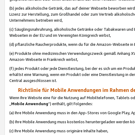
(b) jedes alkoholische Getränk, das auf deiner Webseite beworben wird
Lizenz zur Herstellung, zum Großhandel oder zum Vertrieb alkoholisch
Unternehmens betrieben wird,
(c) Säuglingsnahruhrung, alkoholische Getränke oder Tabakwaren und E
Webseiten in der EU und im Vereinigten Königreich wirbst,
(d) pflanzliche Raucherprodukte, wenn du für die Amazon-Webseite in B
(e) Produkte ohne medizinischen Verwendungszweck gemäß Anhang XVI 
Amazon-Webseite in Frankreich wirbst,
(f) jedes Produkt oder jede Dienstleistung, bei der es sich um ein Prod
erhältst eine Warnung, wenn ein Produkt oder eine Dienstleistung in de
Central ausgeschlossen ist.
Richtlinie für Mobile Anwendungen im Rahmen de
Wenn Ihre Website eine für die Nutzung auf Mobiltelefonen, Tablets 
„
Mobile Anwendung
“) enthält, gilt Folgendes:
(a) Ihre Mobile Anwendung muss in den App-Stores von Google Play, A
(b) Ihre Mobile Anwendung muss kostenlos heruntergeladen werden könn
(c) Ihre Mobile Anwendung muss originäre Inhalte haben,