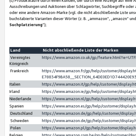
(c) Produktkäufe durch einen Kunden, der durch eine Anzeige auf eine 
Ausschreibungen und Auktionen über Schlagwörter, Suchbegriffe oder 
oder eine andere Amazon-Marke (vgl. die nicht abschließende Liste un
buchstabierte Varianten dieser Wörter (z. B. „ammazon“, „amaozn“ und „
Suchplatzierung
”);
Land
Nicht abschließende Liste der Marken
Vereinigtes
https://www.amazon.co.uk/gp/feature.html?ie=U
Königreich
Frankreich
https://www.amazon.fr/gp/help/customer/displa
E78834F9BA58__SECTION_64DE0ED1D744420E9
Italien
https://www.amazon.it/gp/help/customer/display
Irland
https://www.amazon.ie/gp/help/customer/displa
Niederlande
https://www.amazon.nl/gp/help/customer/display
Spanien
https://www.amazon.es/gp/help/customer/display
Deutschland
https://www.amazon.de/gp/help/customer/displa
Schweden
https://www.amazon.de/gp/help/customer/displa
Polen
https://www.amazon.pl/gp/help/customer/display
Belgien
https://www.amazon.com.be/gp/help/customer/d