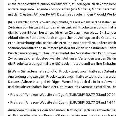
enthaltene Software zurückzuentwickeln, zu zerlegen, zu dekompilier
andere zugrunde liegende Komponenten (wie Modelle, Modellparameter
mit der Creators API, der PA API, Datenfeeds oder in den Produkt Werb
(h) Sie werden Produktwerbungsinhalte, die aus einem Bild bestehen, ni
Zeitraum von bis zu 24 Stunden einen Link auf Produktwerbungsinhalte
die nicht aus Bildern bestehen, für einen Zeitraum von bis zu 24 Stund
Ablauf dieses Zeitraums durch entsprechende Anfrage an die Creators 
Produktwerbungsinhalte aktualisieren und neu darstellen. Sofern wir Ih
Standardidentifikationsnummern (ASINs) für einen unbestimmten Zeitra
Kundenanwendung, dürfen unbeschadet des Vorstehenden Produktwerbu
Zwischenspeicher abgelegt werden. Auf unser Verlangen werden Sie un
die Produktwerbungsinhalte enthält oder nutzt, damit wir Ihre Einhalt
(i) Wenn Sie seltener als stündlich Produktwerbungsinhalte aus Datenfe
Anwendung angezeigten Produktwerbungsinhalte aktualisieren, werden 
Datums-/Uhrzeitstempel einfügen. Wenn Sie jedoch die in Ihrer Anwe
und aktualisiert haben, kann der Datumsteil des Stempels entfallen. Dies
• Preis auf [Amazon-Website einfügen]: [EUR/GBP] 32,77 (Stand 07.01.
• Preis auf [Amazon-Website einfügen]: [EUR/GBP] 32,77 (Stand 14:11 
Außerdem müssen Sie den folgenden Haftungsausschluss entweder neb
ein Pop-up-Fenster, ein Pop-up-Skript oder ein sonstiges vergleichba