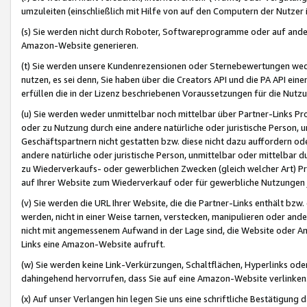
umzuleiten (einschließlich mit Hilfe von auf den Computern der Nutzer i
(s) Sie werden nicht durch Roboter, Softwareprogramme oder auf andere
Amazon-Website generieren.
(t) Sie werden unsere Kundenrezensionen oder Sternebewertungen wed
nutzen, es sei denn, Sie haben über die Creators API und die PA API e
erfüllen die in der Lizenz beschriebenen Voraussetzungen für die Nutzu
(u) Sie werden weder unmittelbar noch mittelbar über Partner-Links P
oder zu Nutzung durch eine andere natürliche oder juristische Person,
Geschäftspartnern nicht gestatten bzw. diese nicht dazu auffordern od
andere natürliche oder juristische Person, unmittelbar oder mittelbar
zu Wiederverkaufs- oder gewerblichen Zwecken (gleich welcher Art) 
auf Ihrer Website zum Wiederverkauf oder für gewerbliche Nutzungen 
(v) Sie werden die URL Ihrer Website, die die Partner-Links enthält b
werden, nicht in einer Weise tarnen, verstecken, manipulieren oder and
nicht mit angemessenem Aufwand in der Lage sind, die Website oder A
Links eine Amazon-Website aufruft.
(w) Sie werden keine Link-Verkürzungen, Schaltflächen, Hyperlinks ode
dahingehend hervorrufen, dass Sie auf eine Amazon-Website verlinken
(x) Auf unser Verlangen hin legen Sie uns eine schriftliche Bestätigung