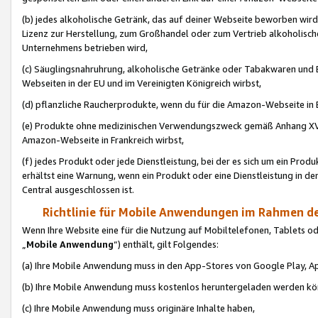
(b) jedes alkoholische Getränk, das auf deiner Webseite beworben wird
Lizenz zur Herstellung, zum Großhandel oder zum Vertrieb alkoholisch
Unternehmens betrieben wird,
(c) Säuglingsnahruhrung, alkoholische Getränke oder Tabakwaren und E
Webseiten in der EU und im Vereinigten Königreich wirbst,
(d) pflanzliche Raucherprodukte, wenn du für die Amazon-Webseite in B
(e) Produkte ohne medizinischen Verwendungszweck gemäß Anhang XVI 
Amazon-Webseite in Frankreich wirbst,
(f) jedes Produkt oder jede Dienstleistung, bei der es sich um ein Prod
erhältst eine Warnung, wenn ein Produkt oder eine Dienstleistung in de
Central ausgeschlossen ist.
Richtlinie für Mobile Anwendungen im Rahmen de
Wenn Ihre Website eine für die Nutzung auf Mobiltelefonen, Tablets 
„
Mobile Anwendung
“) enthält, gilt Folgendes:
(a) Ihre Mobile Anwendung muss in den App-Stores von Google Play, A
(b) Ihre Mobile Anwendung muss kostenlos heruntergeladen werden könn
(c) Ihre Mobile Anwendung muss originäre Inhalte haben,