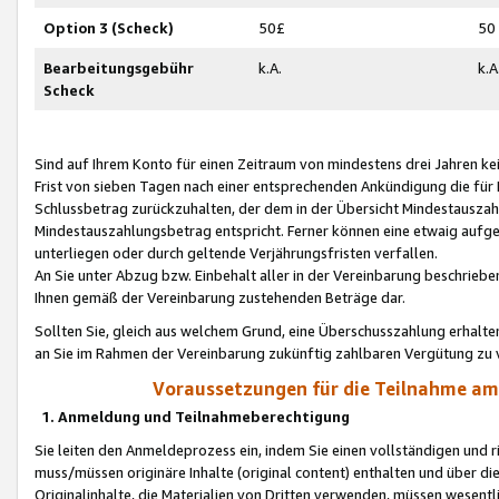
Option 3 (Scheck)
50£
50
Bearbeitungsgebühr
k.A.
k.A
Scheck
Sind auf Ihrem Konto für einen Zeitraum von mindestens drei Jahren kein
Frist von sieben Tagen nach einer entsprechenden Ankündigung die für
Schlussbetrag zurückzuhalten, der dem in der Übersicht Mindestausz
Mindestauszahlungsbetrag entspricht. Ferner können eine etwaig aufg
unterliegen oder durch geltende Verjährungsfristen verfallen.
An Sie unter Abzug bzw. Einbehalt aller in der Vereinbarung beschrieb
Ihnen gemäß der Vereinbarung zustehenden Beträge dar.
Sollten Sie, gleich aus welchem Grund, eine Überschusszahlung erhalte
an Sie im Rahmen der Vereinbarung zukünftig zahlbaren Vergütung zu 
Voraussetzungen für die Teilnahme a
1. Anmeldung und Teilnahmeberechtigung
Sie leiten den Anmeldeprozess ein, indem Sie einen vollständigen und 
muss/müssen originäre Inhalte (original content) enthalten und über d
Originalinhalte, die Materialien von Dritten verwenden, müssen wese