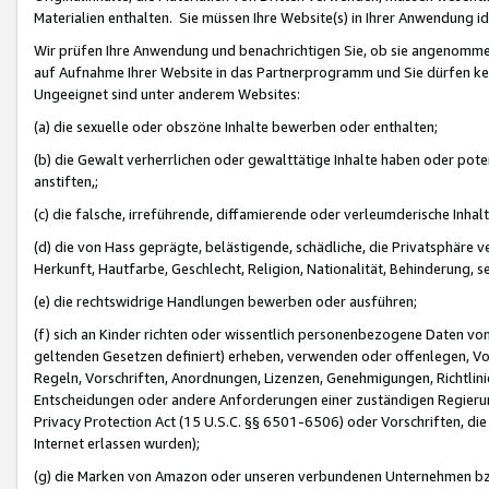
Materialien enthalten. Sie müssen Ihre Website(s) in Ihrer Anwendung ide
Wir prüfen Ihre Anwendung und benachrichtigen Sie, ob sie angenommen
auf Aufnahme Ihrer Website in das Partnerprogramm und Sie dürfen kei
Ungeeignet sind unter anderem Websites:
(a) die sexuelle oder obszöne Inhalte bewerben oder enthalten;
(b) die Gewalt verherrlichen oder gewalttätige Inhalte haben oder pot
anstiften,;
(c) die falsche, irreführende, diffamierende oder verleumderische Inha
(d) die von Hass geprägte, belästigende, schädliche, die Privatsphäre v
Herkunft, Hautfarbe, Geschlecht, Religion, Nationalität, Behinderung, 
(e) die rechtswidrige Handlungen bewerben oder ausführen;
(f) sich an Kinder richten oder wissentlich personenbezogene Daten vo
geltenden Gesetzen definiert) erheben, verwenden oder offenlegen, Vo
Regeln, Vorschriften, Anordnungen, Lizenzen, Genehmigungen, Richtlini
Entscheidungen oder andere Anforderungen einer zuständigen Regierung
Privacy Protection Act (15 U.S.C. §§ 6501-6506) oder Vorschriften, di
Internet erlassen wurden);
(g) die Marken von Amazon oder unseren verbundenen Unternehmen b