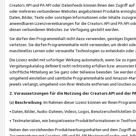
Creators API und PA API oder Datenfeeds können Ihnen den Zugriff auf D
oder mehreren verbundenen Websites angebotenen Produkte ermögliche
Daten, Bilder, Texte oder sonstigen Informationen oder Inhalte zuzugre
anwendbaren Lizenzvereinbarungen für die Creators API und PA API od
diesen verbundenen Websites zur Verfügung gestellt werden.
Sie dürfen den Programminhalt nicht dazu verwenden, geistiges Eigent
verletzen. Sie dürfen Programminhalte nicht verwenden, um direkt ode
maschinelles Lernen oder verwandte Technologien zu entwickeln oder zu
Die Lizenz endet mit sofortiger Wirkung automatisch, wenn Sie zu irg
Vergütungskatalog definiert) nicht rechtzeitig erfüllen bzw. ansonsten
schriftliche Mitteilung an Sie ganz oder teilweise beenden. Sie werden
umgehend einstellen und sämtliche Programminhalte und Amazon-Marke
jeweils verlangt, umgehend von Ihrer Website entfernen und löschen od
2. Voraussetzungen für die Nutzung der Creators API und der P
(a)
Beschreibung
. Im Rahmen dieser Lizenz können wir Ihnen Programmi
• Daten, Bilder, Audio-Dateien, Videos, Logos, Benutzerschnittstellen-
• Textmaterialien, wie beispielsweise Produktinformationen in Textfor
Neben den vorstehenden Produktwerbungsinhalten und dem Zugriff auf 
Zusammenhang mit Creators API und PA API Musterquellcodes und -bibli