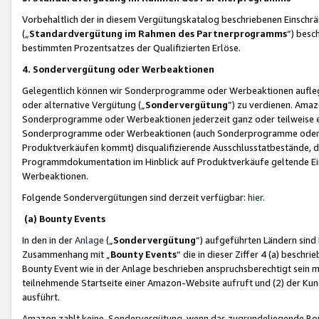
Vorbehaltlich der in diesem Vergütungskatalog beschriebenen Einschr
(„
Standardvergütung im Rahmen des Partnerprogramms
“) besc
bestimmten Prozentsatzes der Qualifizierten Erlöse.
4. Sondervergütung oder Werbeaktionen
Gelegentlich können wir Sonderprogramme oder Werbeaktionen auflegen,
oder alternative Vergütung („
Sondervergütung
”) zu verdienen. Amazo
Sonderprogramme oder Werbeaktionen jederzeit ganz oder teilweise einz
Sonderprogramme oder Werbeaktionen (auch Sonderprogramme oder We
Produktverkäufen kommt) disqualifizierende Ausschlusstatbestände, di
Programmdokumentation im Hinblick auf Produktverkäufe geltende E
Werbeaktionen.
Folgende Sondervergütungen sind derzeit verfügbar:
hier
.
(a) Bounty Events
In den in der
Anlage
(„
Sondervergütung
“) aufgeführten Ländern sind
Zusammenhang mit „
Bounty Events
“ die in dieser Ziffer 4 (a) besch
Bounty Event wie in der Anlage beschrieben anspruchsberechtigt sein mu
teilnehmende Startseite einer Amazon-Website aufruft und (2) der Kun
ausführt.
Amazon zahlt keine Sondervergütung, wenn das zugrundeliegende Boun