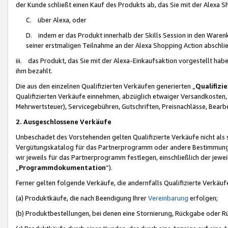
der Kunde schließt einen Kauf des Produkts ab, das Sie mit der Alexa 
C. über Alexa, oder
D. indem er das Produkt innerhalb der Skills Session in den Waren
seiner erstmaligen Teilnahme an der Alexa Shopping Action abschlie
iii. das Produkt, das Sie mit der Alexa-Einkaufsaktion vorgestellt ha
ihm bezahlt.
Die aus den einzelnen Qualifizierten Verkäufen generierten „
Qualifizi
Qualifizierten Verkäufe einnehmen, abzüglich etwaiger Versandkosten
Mehrwertsteuer), Servicegebühren, Gutschriften, Preisnachlässe, Bear
2. Ausgeschlossene Verkäufe
Unbeschadet des Vorstehenden gelten Qualifizierte Verkäufe nicht als
Vergütungskatalog für das Partnerprogramm oder andere Bestimmungen,
wir jeweils für das Partnerprogramm festlegen, einschließlich der jewe
„
Programmdokumentation
“).
Ferner gelten folgende Verkäufe, die andernfalls Qualifizierte Verkä
(a) Produktkäufe, die nach Beendigung Ihrer
Vereinbarung
erfolgen;
(b) Produktbestellungen, bei denen eine Stornierung, Rückgabe oder R