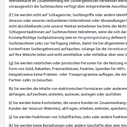
Werbeinhalte im Zusammenhang mit Suchergebnissen verwendet werden,
vorausgesetzt die Suchmaschine verfügt über entsprechende Ausschlu
(f) Sie werden nicht auf Schlagwörter, Suchbegriffe oder andere Ident
Amazon oder unseren verbundenen Unternehmen oder Abwandlungen bzw
nicht abschließende Liste unserer Marken entnehmen Sie bitte der Nich
Schlagwortauktionen auf Suchmaschinen teilnehmen, wenn die sich da
Kostenpflichtige Suchplatzierung (wie im
Vergütungskatalog
definiert
Suchmaschinen Links zur Verfügung stellen, damit Sie bei allgemeinen I
kostenfreien Suchergebnissen) auftauchen, solange Sie die
Vereinbaru
auf Ihre Website leiten und nicht unmittelbar oder mittelbar über eine
(g) Sie werden natürlichen oder juristischen Personen für die Nutzung 
Form von Geld, Rabatten, Preisnachlässen, Punkten, Spenden für Hilfs
beispielsweise keine Prämien- oder Treueprogramme auflegen, die Anrei
Partner-Links zu besuchen.
(h) Sie werden die Inhalte von elektronischen Formularen oder anderem M
abfangen, aufzeichnen, umleiten, auslesen, auslegen oder ausfüllen.
(i) Sie werden keine Kontodaten, die unsere Kunden im Zusammenhang 
Kunden der Amazon-Websites), abfragen, erheben, einholen, speichern,
(j) Sie werden Funktionen von Schaltflächen, Links oder andere Funkti
(k) Sie werden keine Bestellungen oder andere Geschäfte über eine Ama