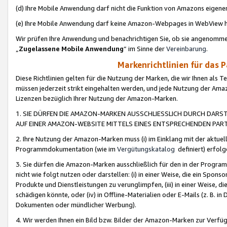
(d) Ihre Mobile Anwendung darf nicht die Funktion von Amazons eige
(e) Ihre Mobile Anwendung darf keine Amazon-Webpages in WebView 
Wir prüfen Ihre Anwendung und benachrichtigen Sie, ob sie angenomm
„
Zugelassene Mobile Anwendung
“ im Sinne der
Vereinbarung
.
Markenrichtlinien für das 
Diese Richtlinien gelten für die Nutzung der Marken, die wir Ihnen als 
müssen jederzeit strikt eingehalten werden, und jede Nutzung der Ama
Lizenzen bezüglich Ihrer Nutzung der Amazon-Marken.
1. SIE DÜRFEN DIE AMAZON-MARKEN AUSSCHLIESSLICH DURCH DARS
AUF EINER AMAZON-WEBSITE MITTELS EINES ENTSPRECHENDEN PART
2. Ihre Nutzung der Amazon-Marken muss (i) im Einklang mit der aktuells
Programmdokumentation (wie im
Vergütungskatalog
definiert) erfolg
3. Sie dürfen die Amazon-Marken ausschließlich für den in der Progr
nicht wie folgt nutzen oder darstellen: (i) in einer Weise, die ein Spo
Produkte und Dienstleistungen zu verunglimpfen, (iii) in einer Weise
schädigen könnte, oder (iv) in Offline-Materialien oder E-Mails (z. B.
Dokumenten oder mündlicher Werbung).
4. Wir werden Ihnen ein Bild bzw. Bilder der Amazon-Marken zur Verfüg