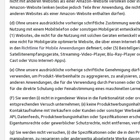
nicht mit anderen Websites als einer Amazon-Website verlinken oder i
Amazon-Website lenken (wobei jedoch Teile Ihrer Anwendung, die nich
anderen Websites als einer Amazon-Website enthalten dürfen).
(d) Ohne unsere ausdrückliche vorherige schriftliche Zustimmung werd
Nutzung mit einem Mobiltelefon oder sonstigen Mobilgerät entwickelt
(1) Websites, die nicht für die Nutzung mit solchen Geräten entwickelt
eine nicht für Mobilgeräte optimierte Website, die über einen Interne
in den
Richtlinie für Mobile Anwendungen
definiert, oder (3) Beistellge
Satellitenempfangsgeräte, Streaming-Video-Player, Blu-Ray-Player ode
Cast oder Vizio Internet-Apps).
(e) Ohne unsere ausdrückliche vorherige schriftliche Genehmigung dürfe
verwenden, um Produkt-Werbeinhalte zu aggregieren, zu analysieren, 
anderen Anwendungen, die für die Verwendung durch Personen oder Or
für die direkte Schulung oder Feinabstimmung eines maschinellen Lern
(f) Sie werden (i) nicht in irgendeiner Weise in die Funktionalität ode
entsprechenden Versuch unternehmen; (ii) keine Produktwerbungsinha
Kontaktaufnahme mit Verkäufern oder Kunden oder sonstiger Werbeaktiv
API, Datenfeeds, Produktwerbungsinhalten oder Spezifikationen erschei
Eigentumsrechte oder gewerblicher Schutzrechte, nicht entfernen, verd
(g) Sie werden nicht versuchen, (i) die Spezifikationen oder die in de
manipulieren, zu reparieren oder anderweitig abgeleitete Werke davon z