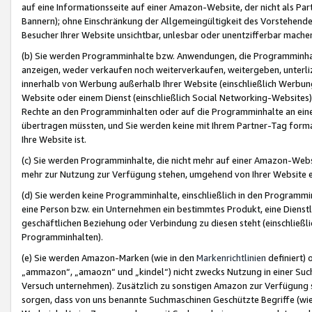
auf eine Informationsseite auf einer Amazon-Website, der nicht als Part
Bannern); ohne Einschränkung der Allgemeingültigkeit des Vorstehende
Besucher Ihrer Website unsichtbar, unlesbar oder unentzifferbar mache
(b) Sie werden Programminhalte bzw. Anwendungen, die Programminhalt
anzeigen, weder verkaufen noch weiterverkaufen, weitergeben, unterli
innerhalb von Werbung außerhalb Ihrer Website (einschließlich Werbun
Website oder einem Dienst (einschließlich Social Networking-Website
Rechte an den Programminhalten oder auf die Programminhalte an eine a
übertragen müssten, und Sie werden keine mit Ihrem Partner-Tag formati
Ihre Website ist.
(c) Sie werden Programminhalte, die nicht mehr auf einer Amazon-Websit
mehr zur Nutzung zur Verfügung stehen, umgehend von Ihrer Website e
(d) Sie werden keine Programminhalte, einschließlich in den Programmin
eine Person bzw. ein Unternehmen ein bestimmtes Produkt, eine Dienstle
geschäftlichen Beziehung oder Verbindung zu diesen steht (einschließli
Programminhalten).
(e) Sie werden Amazon-Marken (wie in den
Markenrichtlinien
definiert) 
„ammazon“, „amaozn“ und „kindel“) nicht zwecks Nutzung in einer Suc
Versuch unternehmen). Zusätzlich zu sonstigen Amazon zur Verfügung 
sorgen, dass von uns benannte Suchmaschinen Geschützte Begriffe (wie 