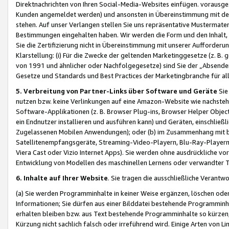
Direktnachrichten von Ihren Social-Media-Websites einfügen. vorausg
Kunden angemeldet werden) und ansonsten in Übereinstimmung mit der
stehen. Auf unser Verlangen stellen Sie uns repräsentative Mustermater
Bestimmungen eingehalten haben. Wir werden die Form und den Inhalt, di
Sie die Zertifizierung nicht in Übereinstimmung mit unserer Aufforderu
Klarstellung: (i) Für die Zwecke der geltenden Marketinggesetze (z. 
von 1991 und ähnlicher oder Nachfolgegesetze) sind Sie der „Absender“ j
Gesetze und Standards und Best Practices der Marketingbranche für 
5. Verbreitung von Partner-Links über Software und Geräte
Sie
nutzen bzw. keine Verlinkungen auf eine Amazon-Website wie nachsteh
Software-Applikationen (z. B. Browser Plug-ins, Browser Helper Objec
ein Endnutzer installieren und ausführen kann) und Geräten, einschlie
Zugelassenen Mobilen Anwendungen); oder (b) im Zusammenhang mit bzw.
Satellitenempfangsgeräte, Streaming-Video-Playern, Blu-Ray-Playern 
Viera Cast oder Vizio Internet Apps). Sie werden ohne ausdrückliche v
Entwicklung von Modellen des maschinellen Lernens oder verwandter 
6. Inhalte auf Ihrer Website
. Sie tragen die ausschließliche Verantwo
(a) Sie werden Programminhalte in keiner Weise ergänzen, löschen oder
Informationen; Sie dürfen aus einer Bilddatei bestehende Programminhal
erhalten bleiben bzw. aus Text bestehende Programminhalte so kürzen, 
Kürzung nicht sachlich falsch oder irreführend wird. Einige Arten von L