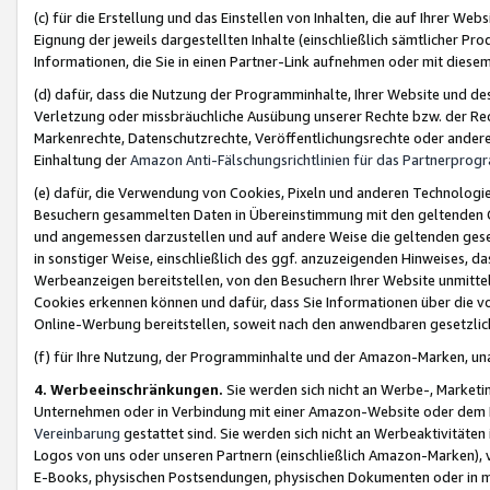
(c) für die Erstellung und das Einstellen von Inhalten, die auf Ihrer We
Eignung der jeweils dargestellten Inhalte (einschließlich sämtlicher 
Informationen, die Sie in einen Partner-Link aufnehmen oder mit diese
(d) dafür, dass die Nutzung der Programminhalte, Ihrer Website und des 
Verletzung oder missbräuchliche Ausübung unserer Rechte bzw. der Recht
Markenrechte, Datenschutzrechte, Veröffentlichungsrechte oder anderer
Einhaltung der
Amazon Anti-Fälschungsrichtlinien für das Partnerpro
(e) dafür, die Verwendung von Cookies, Pixeln und anderen Technologien
Besuchern gesammelten Daten in Übereinstimmung mit den geltenden Ge
und angemessen darzustellen und auf andere Weise die geltenden geset
in sonstiger Weise, einschließlich des ggf. anzuzeigenden Hinweises, d
Werbeanzeigen bereitstellen, von den Besuchern Ihrer Website unmitte
Cookies erkennen können und dafür, dass Sie Informationen über die v
Online-Werbung bereitstellen, soweit nach den anwendbaren gesetzlic
(f) für Ihre Nutzung, der Programminhalte und der Amazon-Marken, u
4. Werbeeinschränkungen.
Sie werden sich nicht an Werbe-, Market
Unternehmen oder in Verbindung mit einer Amazon-Website oder dem Pa
Vereinbarung
gestattet sind. Sie werden sich nicht an Werbeaktivitäten
Logos von uns oder unseren Partnern (einschließlich Amazon-Marken), 
E-Books, physischen Postsendungen, physischen Dokumenten oder in 