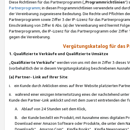
Diese Richtlinien für das Partnerprogramm („
Programmrichtlinien
“)
Partnerprogramm
; in diesen Programmrichtlinien verwendete und durch
der Vereinbarung zugewiesene Bedeutung. Die Rechte und Pflichten de
Partnerprogramm sowie Ziffer 3 der IP-Lizenz für das Partnerprogram
Einschränkung von Ziffer 6 Abs. (a) der Vereinbarung wird hiermit Fol
Partnerprogramm, die IP-Lizenz für das Partnerprogramm oder Ziffer 1
gegen die Vereinbarung.
Vergütungskatalog für das 
1. Qualifizierte Verkäufe und Qualifizierte Umsätze
„
Qualifizierte Verkäufe
“ werden von uns mit den in Ziffer 3 diese
(vorbehaltlich der in diesem Vergütungskatalog beschriebenen Ausnah
(a) Partner- Link auf Ihrer Site
:
i. ein Kunde durch Anklicken eines auf Ihrer Website platzierten Part
ii. während einer einzigen Internetsitzung eines der nachstehend unter (i)
Kunde den Partner-Link anklickt und mit dem zuerst eintretenden der f
A. Ablauf von 24 Stunden seit dem Klick,
B. der Kunde bestellt ein Produkt, mit Ausnahme eines digitalen P
Download einer Amazon Software oder Produkte, die unter dem N
Downloads“, „Amazon Coin“, „Kindle Books“, „Kindle Newspapers“, „