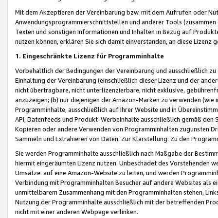
Mit dem Akzeptieren der Vereinbarung bzw. mit dem Aufrufen oder Nutz
Anwendungsprogrammierschnittstellen und anderer Tools (zusammen die
Texten und sonstigen Informationen und Inhalten in Bezug auf Produkte
nutzen können, erklären Sie sich damit einverstanden, an diese Lizenz 
1. Eingeschränkte Lizenz für Programminhalte
Vorbehaltlich der Bedingungen der Vereinbarung und ausschließlich z
Einhaltung der Vereinbarung (einschließlich dieser Lizenz und der ande
nicht übertragbare, nicht unterlizenzierbare, nicht exklusive, gebühren
anzuzeigen; (b) nur diejenigen der Amazon-Marken zu verwenden (wie in 
Programminhalte, ausschließlich auf Ihrer Website und in Übereinstimmu
API, Datenfeeds und Produkt-Werbeinhalte ausschließlich gemäß den Spe
Kopieren oder andere Verwenden von Programminhalten zugunsten Dri
Sammeln und Extrahieren von Daten. Zur Klarstellung: Zu den Program
Sie werden Programminhalte ausschließlich nach Maßgabe der Besti
hiermit eingeräumten Lizenz nutzen. Unbeschadet des Vorstehenden we
Umsätze auf eine Amazon-Website zu leiten, und werden Programminhal
Verbindung mit Programminhalten Besucher auf andere Websites als ein
unmittelbarem Zusammenhang mit den Programminhalten stehen, Links z
Nutzung der Programminhalte ausschließlich mit der betreffenden Pr
nicht mit einer anderen Webpage verlinken.