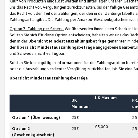
Kauf von Produkten eingelöst werden und unterliegen unseren Geschäf
uns das Recht vor, Vergütungen zurückzuhalten, bis der fällige Gesamt
das Recht vor, den Teil der Zahlungen, der den in der Zahlungstabelle 
Zahlungsart angibst. Die Zahlung per Amazon-Geschenkgutschein ist in
Option 3: Zahlung per Scheck.
Wir übersenden Ihnen einen Scheck in Höh
Sollten Sie sich für diese Option entscheiden, behalten wir uns das Rec
den in der
Übersicht Mindestauszahlungsbeträge
genannten Mindest
der
Übersicht Mindestauszahlungsbeträge
angegebene Bearbeitung
und Schweden nicht verfügbar.
Sollten Sie keine gültigen Informationen für die Zahlungsoption bereit
oder die Auszahlung verdienter Vergütung zurückhalten, bis Sie eine A
Übersicht Mindestauszahlungsbeträge
UK Maxium
UK
FR,
Minimum
un
Option 1 (Überweisung)
25£
25
£5,000
Option 2
25£
25
(Geschenkgutschein)