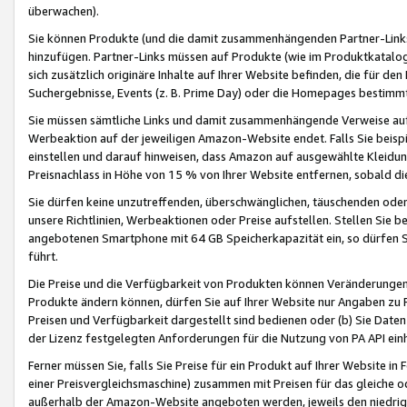
überwachen).
Sie können Produkte (und die damit zusammenhängenden Partner-Links)
hinzufügen. Partner-Links müssen auf Produkte (wie im Produktkatalog de
sich zusätzlich originäre Inhalte auf Ihrer Website befinden, die für 
Suchergebnisse, Events (z. B. Prime Day) oder die Homepages bestimmte
Sie müssen sämtliche Links und damit zusammenhängende Verweise auf z
Werbeaktion auf der jeweiligen Amazon-Website endet. Falls Sie beisp
einstellen und darauf hinweisen, dass Amazon auf ausgewählte Kleidun
Preisnachlass in Höhe von 15 % von Ihrer Website entfernen, sobald di
Sie dürfen keine unzutreffenden, überschwänglichen, täuschenden od
unsere Richtlinien, Werbeaktionen oder Preise aufstellen. Stellen Sie 
angebotenen Smartphone mit 64 GB Speicherkapazität ein, so dürfen S
führt.
Die Preise und die Verfügbarkeit von Produkten können Veränderungen 
Produkte ändern können, dürfen Sie auf Ihrer Website nur Angaben zu P
Preisen und Verfügbarkeit dargestellt sind bedienen oder (b) Sie Daten
der Lizenz festgelegten Anforderungen für die Nutzung von PA API einh
Ferner müssen Sie, falls Sie Preise für ein Produkt auf Ihrer Website in 
einer Preisvergleichsmaschine) zusammen mit Preisen für das gleiche o
außerhalb der Amazon-Website angeboten werden, jeweils den niedrigst