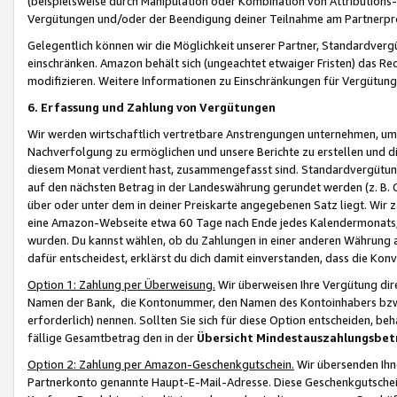
(beispielsweise durch Manipulation oder Kombination von Attributions-
Vergütungen und/oder der Beendigung deiner Teilnahme am Partnerp
Gelegentlich können wir die Möglichkeit unserer Partner, Standardv
einschränken. Amazon behält sich (ungeachtet etwaiger Fristen) das Re
modifizieren. Weitere Informationen zu Einschränkungen für Vergütung
6. Erfassung und Zahlung von Vergütungen
Wir werden wirtschaftlich vertretbare Anstrengungen unternehmen, um 
Nachverfolgung zu ermöglichen und unsere Berichte zu erstellen und di
diesem Monat verdient hast, zusammengefasst sind. Standardvergütung
auf den nächsten Betrag in der Landeswährung gerundet werden (z. B. C
über oder unter dem in deiner Preiskarte angegebenen Satz liegt. Wir
eine Amazon-Webseite etwa 60 Tage nach Ende jedes Kalendermonats, i
wurden. Du kannst wählen, ob du Zahlungen in einer anderen Währung
dafür entscheidest, erklärst du dich damit einverstanden, dass die K
Option 1: Zahlung per Überweisung.
Wir überweisen Ihre Vergütung dir
Namen der Bank, die Kontonummer, den Namen des Kontoinhabers bzw. a
erforderlich) nennen. Sollten Sie sich für diese Option entscheiden, be
fällige Gesamtbetrag den in der
Übersicht Mindestauszahlungsbet
Option 2: Zahlung per Amazon-Geschenkgutschein.
Wir übersenden Ihne
Partnerkonto genannte Haupt-E-Mail-Adresse. Diese Geschenkgutschei