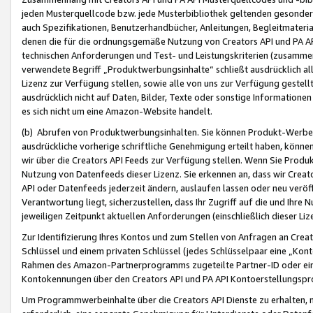
jeden Musterquellcode bzw. jede Musterbibliothek geltenden gesonder
auch Spezifikationen, Benutzerhandbücher, Anleitungen, Begleitmaterial
denen die für die ordnungsgemäße Nutzung von Creators API und PA A
technischen Anforderungen und Test- und Leistungskriterien (zusammen
verwendete Begriff „Produktwerbungsinhalte“ schließt ausdrücklich al
Lizenz zur Verfügung stellen, sowie alle von uns zur Verfügung gestel
ausdrücklich nicht auf Daten, Bilder, Texte oder sonstige Informatione
es sich nicht um eine Amazon-Website handelt.
(b) Abrufen von Produktwerbungsinhalten. Sie können Produkt-Werbein
ausdrückliche vorherige schriftliche Genehmigung erteilt haben, könn
wir über die Creators API Feeds zur Verfügung stellen. Wenn Sie Produk
Nutzung von Datenfeeds dieser Lizenz. Sie erkennen an, dass wir Creat
API oder Datenfeeds jederzeit ändern, auslaufen lassen oder neu veröffe
Verantwortung liegt, sicherzustellen, dass Ihr Zugriff auf die und Ihr
jeweiligen Zeitpunkt aktuellen Anforderungen (einschließlich dieser Liz
Zur Identifizierung Ihres Kontos und zum Stellen von Anfragen an Crea
Schlüssel und einem privaten Schlüssel (jedes Schlüsselpaar eine „Kon
Rahmen des Amazon-Partnerprogramms zugeteilte Partner-ID oder ein
Kontokennungen über den Creators API und PA API Kontoerstellungspro
Um Programmwerbeinhalte über die Creators API Dienste zu erhalten, m