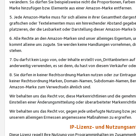
verändern. So dürfen Sie beispielsweise nicht die Proportionen, Farb
Marke hinzufügen bzw. Elemente aus einer Amazon-Marke entfernen.
5. Jede Amazon-Marke muss für sich alleine in ihrer Gesamtheit darge
grafischen oder Textelementen muss ein hinreichender Abstand gegebe
platzieren, der die Lesbarkeit oder Darstellung dieser Amazon-Marke b
6. Alle Rechte an den Amazon-Marken sind unser alleiniges Eigentum, 
kommt alleine uns zugute. Sie werden keine Handlungen vornehmen, 
stehen.
7. Du darfst kein Logo von, oder Inhalte erstellt von,
Drittanbietern au
anderweitig verwenden, es sei denn, du hast von diesem Verkäufer oder
8. Sie dürfen in keiner Rechtsordnung Marken nutzen oder zur Eintragu
keiner Rechtsordnung Marken, Domain-Namen, Subdomain-Namen, Benu
Amazon-Marke zum Verwechseln ähnlich sind.
Wir behalten uns das Recht vor, diese Markenrichtlinien und die gene
Einstellen einer Änderungsmitteilung oder überarbeiteter Markenricht
Wir behalten uns das Recht vor, gegen jede unbefugte Nutzung bzw. jede 
unserem alleinigen Ermessen angemessene Maßnahmen zu ergreifen.
IP-Lizenz- und Nutzungsan
Diese Lizenz regelt Ihre Nutzung von Programminhalten im Zusammen