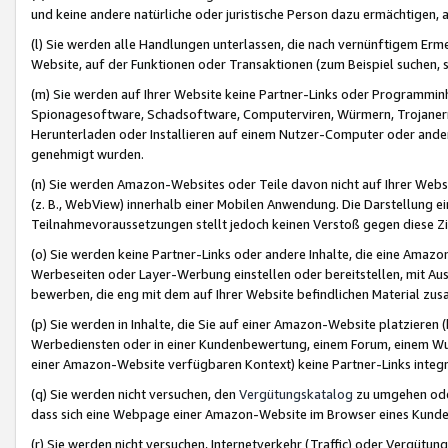
und keine andere natürliche oder juristische Person dazu ermächtigen, a
(l) Sie werden alle Handlungen unterlassen, die nach vernünftigem Erme
Website, auf der Funktionen oder Transaktionen (zum Beispiel suchen, s
(m) Sie werden auf Ihrer Website keine Partner-Links oder Programmin
Spionagesoftware, Schadsoftware, Computerviren, Würmern, Trojaner
Herunterladen oder Installieren auf einem Nutzer-Computer oder ande
genehmigt wurden.
(n) Sie werden Amazon-Websites oder Teile davon nicht auf Ihrer Websi
(z. B., WebView) innerhalb einer Mobilen Anwendung. Die Darstellung ein
Teilnahmevoraussetzungen stellt jedoch keinen Verstoß gegen diese Zif
(o) Sie werden keine Partner-Links oder andere Inhalte, die eine Am
Werbeseiten oder Layer-Werbung einstellen oder bereitstellen, mit Au
bewerben, die eng mit dem auf Ihrer Website befindlichen Material z
(p) Sie werden in Inhalte, die Sie auf einer Amazon-Website platzier
Werbediensten oder in einer Kundenbewertung, einem Forum, einem Wun
einer Amazon-Website verfügbaren Kontext) keine Partner-Links integr
(q) Sie werden nicht versuchen, den
Vergütungskatalog
zu umgehen oder
dass sich eine Webpage einer Amazon-Website im Browser eines Kunden 
(r) Sie werden nicht versuchen, Internetverkehr (Traffic) oder Vergü