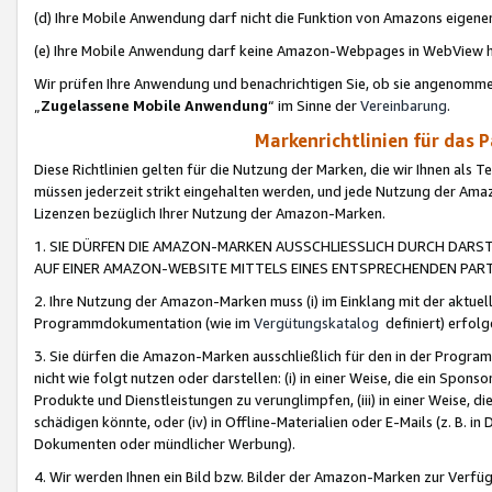
(d) Ihre Mobile Anwendung darf nicht die Funktion von Amazons eige
(e) Ihre Mobile Anwendung darf keine Amazon-Webpages in WebView 
Wir prüfen Ihre Anwendung und benachrichtigen Sie, ob sie angenomm
„
Zugelassene Mobile Anwendung
“ im Sinne der
Vereinbarung
.
Markenrichtlinien für das 
Diese Richtlinien gelten für die Nutzung der Marken, die wir Ihnen als 
müssen jederzeit strikt eingehalten werden, und jede Nutzung der Ama
Lizenzen bezüglich Ihrer Nutzung der Amazon-Marken.
1. SIE DÜRFEN DIE AMAZON-MARKEN AUSSCHLIESSLICH DURCH DARS
AUF EINER AMAZON-WEBSITE MITTELS EINES ENTSPRECHENDEN PART
2. Ihre Nutzung der Amazon-Marken muss (i) im Einklang mit der aktuells
Programmdokumentation (wie im
Vergütungskatalog
definiert) erfolg
3. Sie dürfen die Amazon-Marken ausschließlich für den in der Progr
nicht wie folgt nutzen oder darstellen: (i) in einer Weise, die ein Spo
Produkte und Dienstleistungen zu verunglimpfen, (iii) in einer Weise
schädigen könnte, oder (iv) in Offline-Materialien oder E-Mails (z. B.
Dokumenten oder mündlicher Werbung).
4. Wir werden Ihnen ein Bild bzw. Bilder der Amazon-Marken zur Verfüg