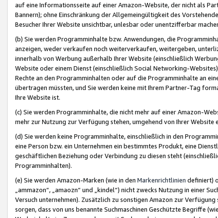
auf eine Informationsseite auf einer Amazon-Website, der nicht als Part
Bannern); ohne Einschränkung der Allgemeingültigkeit des Vorstehende
Besucher Ihrer Website unsichtbar, unlesbar oder unentzifferbar mache
(b) Sie werden Programminhalte bzw. Anwendungen, die Programminhalt
anzeigen, weder verkaufen noch weiterverkaufen, weitergeben, unterli
innerhalb von Werbung außerhalb Ihrer Website (einschließlich Werbun
Website oder einem Dienst (einschließlich Social Networking-Website
Rechte an den Programminhalten oder auf die Programminhalte an eine a
übertragen müssten, und Sie werden keine mit Ihrem Partner-Tag formati
Ihre Website ist.
(c) Sie werden Programminhalte, die nicht mehr auf einer Amazon-Websit
mehr zur Nutzung zur Verfügung stehen, umgehend von Ihrer Website e
(d) Sie werden keine Programminhalte, einschließlich in den Programmin
eine Person bzw. ein Unternehmen ein bestimmtes Produkt, eine Dienstle
geschäftlichen Beziehung oder Verbindung zu diesen steht (einschließli
Programminhalten).
(e) Sie werden Amazon-Marken (wie in den
Markenrichtlinien
definiert) 
„ammazon“, „amaozn“ und „kindel“) nicht zwecks Nutzung in einer Suc
Versuch unternehmen). Zusätzlich zu sonstigen Amazon zur Verfügung 
sorgen, dass von uns benannte Suchmaschinen Geschützte Begriffe (wie 