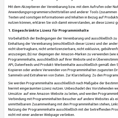
Mit dem Akzeptieren der Vereinbarung bzw. mit dem Aufrufen oder Nutz
Anwendungsprogrammierschnittstellen und anderer Tools (zusammen die
Texten und sonstigen Informationen und Inhalten in Bezug auf Produkte
nutzen können, erklären Sie sich damit einverstanden, an diese Lizenz 
1. Eingeschränkte Lizenz für Programminhalte
Vorbehaltlich der Bedingungen der Vereinbarung und ausschließlich z
Einhaltung der Vereinbarung (einschließlich dieser Lizenz und der ande
nicht übertragbare, nicht unterlizenzierbare, nicht exklusive, gebühren
anzuzeigen; (b) nur diejenigen der Amazon-Marken zu verwenden (wie in 
Programminhalte, ausschließlich auf Ihrer Website und in Übereinstimmu
API, Datenfeeds und Produkt-Werbeinhalte ausschließlich gemäß den Spe
Kopieren oder andere Verwenden von Programminhalten zugunsten Dri
Sammeln und Extrahieren von Daten. Zur Klarstellung: Zu den Program
Sie werden Programminhalte ausschließlich nach Maßgabe der Besti
hiermit eingeräumten Lizenz nutzen. Unbeschadet des Vorstehenden we
Umsätze auf eine Amazon-Website zu leiten, und werden Programminhal
Verbindung mit Programminhalten Besucher auf andere Websites als ein
unmittelbarem Zusammenhang mit den Programminhalten stehen, Links z
Nutzung der Programminhalte ausschließlich mit der betreffenden Pr
nicht mit einer anderen Webpage verlinken.