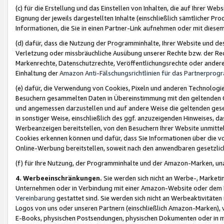
(c) für die Erstellung und das Einstellen von Inhalten, die auf Ihrer We
Eignung der jeweils dargestellten Inhalte (einschließlich sämtlicher 
Informationen, die Sie in einen Partner-Link aufnehmen oder mit diese
(d) dafür, dass die Nutzung der Programminhalte, Ihrer Website und des 
Verletzung oder missbräuchliche Ausübung unserer Rechte bzw. der Recht
Markenrechte, Datenschutzrechte, Veröffentlichungsrechte oder anderer
Einhaltung der
Amazon Anti-Fälschungsrichtlinien für das Partnerpro
(e) dafür, die Verwendung von Cookies, Pixeln und anderen Technologien
Besuchern gesammelten Daten in Übereinstimmung mit den geltenden Ge
und angemessen darzustellen und auf andere Weise die geltenden geset
in sonstiger Weise, einschließlich des ggf. anzuzeigenden Hinweises, d
Werbeanzeigen bereitstellen, von den Besuchern Ihrer Website unmitte
Cookies erkennen können und dafür, dass Sie Informationen über die v
Online-Werbung bereitstellen, soweit nach den anwendbaren gesetzlic
(f) für Ihre Nutzung, der Programminhalte und der Amazon-Marken, u
4. Werbeeinschränkungen.
Sie werden sich nicht an Werbe-, Market
Unternehmen oder in Verbindung mit einer Amazon-Website oder dem Pa
Vereinbarung
gestattet sind. Sie werden sich nicht an Werbeaktivitäten
Logos von uns oder unseren Partnern (einschließlich Amazon-Marken), 
E-Books, physischen Postsendungen, physischen Dokumenten oder in 