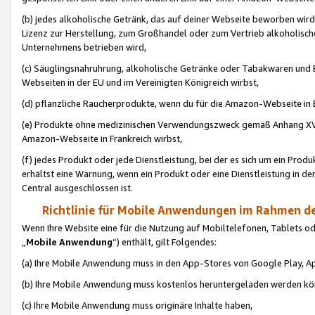
(b) jedes alkoholische Getränk, das auf deiner Webseite beworben wird
Lizenz zur Herstellung, zum Großhandel oder zum Vertrieb alkoholisch
Unternehmens betrieben wird,
(c) Säuglingsnahruhrung, alkoholische Getränke oder Tabakwaren und E
Webseiten in der EU und im Vereinigten Königreich wirbst,
(d) pflanzliche Raucherprodukte, wenn du für die Amazon-Webseite in B
(e) Produkte ohne medizinischen Verwendungszweck gemäß Anhang XVI 
Amazon-Webseite in Frankreich wirbst,
(f) jedes Produkt oder jede Dienstleistung, bei der es sich um ein Prod
erhältst eine Warnung, wenn ein Produkt oder eine Dienstleistung in de
Central ausgeschlossen ist.
Richtlinie für Mobile Anwendungen im Rahmen de
Wenn Ihre Website eine für die Nutzung auf Mobiltelefonen, Tablets 
„
Mobile Anwendung
“) enthält, gilt Folgendes:
(a) Ihre Mobile Anwendung muss in den App-Stores von Google Play, A
(b) Ihre Mobile Anwendung muss kostenlos heruntergeladen werden könn
(c) Ihre Mobile Anwendung muss originäre Inhalte haben,