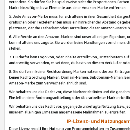
verändern. So dürfen Sie beispielsweise nicht die Proportionen, Farb
Marke hinzufügen bzw. Elemente aus einer Amazon-Marke entfernen.
5. Jede Amazon-Marke muss für sich alleine in ihrer Gesamtheit darge
grafischen oder Textelementen muss ein hinreichender Abstand gegebe
platzieren, der die Lesbarkeit oder Darstellung dieser Amazon-Marke b
6. Alle Rechte an den Amazon-Marken sind unser alleiniges Eigentum, 
kommt alleine uns zugute. Sie werden keine Handlungen vornehmen, 
stehen.
7. Du darfst kein Logo von, oder Inhalte erstellt von,
Drittanbietern au
anderweitig verwenden, es sei denn, du hast von diesem Verkäufer oder
8. Sie dürfen in keiner Rechtsordnung Marken nutzen oder zur Eintragu
keiner Rechtsordnung Marken, Domain-Namen, Subdomain-Namen, Benu
Amazon-Marke zum Verwechseln ähnlich sind.
Wir behalten uns das Recht vor, diese Markenrichtlinien und die gene
Einstellen einer Änderungsmitteilung oder überarbeiteter Markenricht
Wir behalten uns das Recht vor, gegen jede unbefugte Nutzung bzw. jede 
unserem alleinigen Ermessen angemessene Maßnahmen zu ergreifen.
IP-Lizenz- und Nutzungsan
Diese Lizenz regelt Ihre Nutzung von Programminhalten im Zusammen