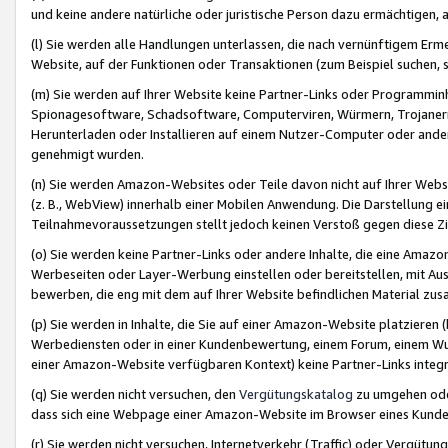
und keine andere natürliche oder juristische Person dazu ermächtigen, a
(l) Sie werden alle Handlungen unterlassen, die nach vernünftigem Erme
Website, auf der Funktionen oder Transaktionen (zum Beispiel suchen, s
(m) Sie werden auf Ihrer Website keine Partner-Links oder Programmin
Spionagesoftware, Schadsoftware, Computerviren, Würmern, Trojaner
Herunterladen oder Installieren auf einem Nutzer-Computer oder ande
genehmigt wurden.
(n) Sie werden Amazon-Websites oder Teile davon nicht auf Ihrer Websi
(z. B., WebView) innerhalb einer Mobilen Anwendung. Die Darstellung ein
Teilnahmevoraussetzungen stellt jedoch keinen Verstoß gegen diese Zif
(o) Sie werden keine Partner-Links oder andere Inhalte, die eine Am
Werbeseiten oder Layer-Werbung einstellen oder bereitstellen, mit Au
bewerben, die eng mit dem auf Ihrer Website befindlichen Material z
(p) Sie werden in Inhalte, die Sie auf einer Amazon-Website platzier
Werbediensten oder in einer Kundenbewertung, einem Forum, einem Wun
einer Amazon-Website verfügbaren Kontext) keine Partner-Links integr
(q) Sie werden nicht versuchen, den
Vergütungskatalog
zu umgehen oder
dass sich eine Webpage einer Amazon-Website im Browser eines Kunden 
(r) Sie werden nicht versuchen, Internetverkehr (Traffic) oder Vergü