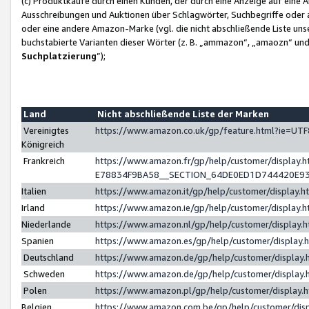
(c) Produktkäufe durch einen Kunden, der durch eine Anzeige auf eine 
Ausschreibungen und Auktionen über Schlagwörter, Suchbegriffe oder 
oder eine andere Amazon-Marke (vgl. die nicht abschließende Liste un
buchstabierte Varianten dieser Wörter (z. B. „ammazon“, „amaozn“ und „
Suchplatzierung
”);
Land
Nicht abschließende Liste der Marken
Vereinigtes
https://www.amazon.co.uk/gp/feature.html?ie=U
Königreich
Frankreich
https://www.amazon.fr/gp/help/customer/displa
E78834F9BA58__SECTION_64DE0ED1D744420E9
Italien
https://www.amazon.it/gp/help/customer/display
Irland
https://www.amazon.ie/gp/help/customer/displa
Niederlande
https://www.amazon.nl/gp/help/customer/display
Spanien
https://www.amazon.es/gp/help/customer/display
Deutschland
https://www.amazon.de/gp/help/customer/displa
Schweden
https://www.amazon.de/gp/help/customer/displa
Polen
https://www.amazon.pl/gp/help/customer/display
Belgien
https://www.amazon.com.be/gp/help/customer/d