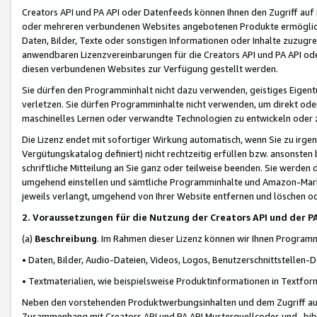
Creators API und PA API oder Datenfeeds können Ihnen den Zugriff auf D
oder mehreren verbundenen Websites angebotenen Produkte ermögliche
Daten, Bilder, Texte oder sonstigen Informationen oder Inhalte zuzugre
anwendbaren Lizenzvereinbarungen für die Creators API und PA API od
diesen verbundenen Websites zur Verfügung gestellt werden.
Sie dürfen den Programminhalt nicht dazu verwenden, geistiges Eigent
verletzen. Sie dürfen Programminhalte nicht verwenden, um direkt ode
maschinelles Lernen oder verwandte Technologien zu entwickeln oder zu
Die Lizenz endet mit sofortiger Wirkung automatisch, wenn Sie zu irg
Vergütungskatalog definiert) nicht rechtzeitig erfüllen bzw. ansonsten
schriftliche Mitteilung an Sie ganz oder teilweise beenden. Sie werden
umgehend einstellen und sämtliche Programminhalte und Amazon-Marke
jeweils verlangt, umgehend von Ihrer Website entfernen und löschen od
2. Voraussetzungen für die Nutzung der Creators API und der P
(a)
Beschreibung
. Im Rahmen dieser Lizenz können wir Ihnen Programmi
• Daten, Bilder, Audio-Dateien, Videos, Logos, Benutzerschnittstellen-
• Textmaterialien, wie beispielsweise Produktinformationen in Textfor
Neben den vorstehenden Produktwerbungsinhalten und dem Zugriff auf 
Zusammenhang mit Creators API und PA API Musterquellcodes und -bibli