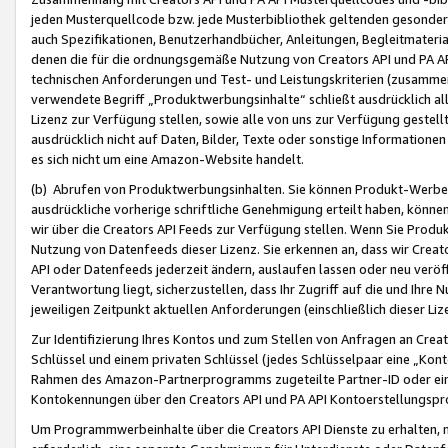
jeden Musterquellcode bzw. jede Musterbibliothek geltenden gesonder
auch Spezifikationen, Benutzerhandbücher, Anleitungen, Begleitmaterial
denen die für die ordnungsgemäße Nutzung von Creators API und PA A
technischen Anforderungen und Test- und Leistungskriterien (zusammen
verwendete Begriff „Produktwerbungsinhalte“ schließt ausdrücklich al
Lizenz zur Verfügung stellen, sowie alle von uns zur Verfügung gestel
ausdrücklich nicht auf Daten, Bilder, Texte oder sonstige Informatione
es sich nicht um eine Amazon-Website handelt.
(b) Abrufen von Produktwerbungsinhalten. Sie können Produkt-Werbein
ausdrückliche vorherige schriftliche Genehmigung erteilt haben, könn
wir über die Creators API Feeds zur Verfügung stellen. Wenn Sie Produk
Nutzung von Datenfeeds dieser Lizenz. Sie erkennen an, dass wir Creat
API oder Datenfeeds jederzeit ändern, auslaufen lassen oder neu veröffe
Verantwortung liegt, sicherzustellen, dass Ihr Zugriff auf die und Ihr
jeweiligen Zeitpunkt aktuellen Anforderungen (einschließlich dieser Liz
Zur Identifizierung Ihres Kontos und zum Stellen von Anfragen an Crea
Schlüssel und einem privaten Schlüssel (jedes Schlüsselpaar eine „Kon
Rahmen des Amazon-Partnerprogramms zugeteilte Partner-ID oder ein
Kontokennungen über den Creators API und PA API Kontoerstellungspro
Um Programmwerbeinhalte über die Creators API Dienste zu erhalten, m