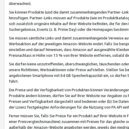
überwachen).
Sie können Produkte (und die damit zusammenhängenden Partner-Links)
hinzufügen. Partner-Links müssen auf Produkte (wie im Produktkatalog de
sich zusätzlich originäre Inhalte auf Ihrer Website befinden, die für 
Suchergebnisse, Events (z. B. Prime Day) oder die Homepages bestimmte
Sie müssen sämtliche Links und damit zusammenhängende Verweise auf z
Werbeaktion auf der jeweiligen Amazon-Website endet. Falls Sie beisp
einstellen und darauf hinweisen, dass Amazon auf ausgewählte Kleidun
Preisnachlass in Höhe von 15 % von Ihrer Website entfernen, sobald di
Sie dürfen keine unzutreffenden, überschwänglichen, täuschenden od
unsere Richtlinien, Werbeaktionen oder Preise aufstellen. Stellen Sie 
angebotenen Smartphone mit 64 GB Speicherkapazität ein, so dürfen S
führt.
Die Preise und die Verfügbarkeit von Produkten können Veränderungen 
Produkte ändern können, dürfen Sie auf Ihrer Website nur Angaben zu P
Preisen und Verfügbarkeit dargestellt sind bedienen oder (b) Sie Daten
der Lizenz festgelegten Anforderungen für die Nutzung von PA API einh
Ferner müssen Sie, falls Sie Preise für ein Produkt auf Ihrer Website in 
einer Preisvergleichsmaschine) zusammen mit Preisen für das gleiche o
außerhalb der Amazon-Website angeboten werden, jeweils den niedrigst