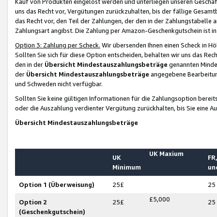
Kauf von Produkten eingelöst werden und unterliegen unseren Geschäf
uns das Recht vor, Vergütungen zurückzuhalten, bis der fällige Gesamt
das Recht vor, den Teil der Zahlungen, der den in der Zahlungstabelle 
Zahlungsart angibst. Die Zahlung per Amazon-Geschenkgutschein ist in
Option 3: Zahlung per Scheck.
Wir übersenden Ihnen einen Scheck in Höh
Sollten Sie sich für diese Option entscheiden, behalten wir uns das Rec
den in der
Übersicht Mindestauszahlungsbeträge
genannten Mindest
der
Übersicht Mindestauszahlungsbeträge
angegebene Bearbeitung
und Schweden nicht verfügbar.
Sollten Sie keine gültigen Informationen für die Zahlungsoption bereit
oder die Auszahlung verdienter Vergütung zurückhalten, bis Sie eine A
Übersicht Mindestauszahlungsbeträge
UK Maxium
UK
FR,
Minimum
un
Option 1 (Überweisung)
25£
25
£5,000
Option 2
25£
25
(Geschenkgutschein)