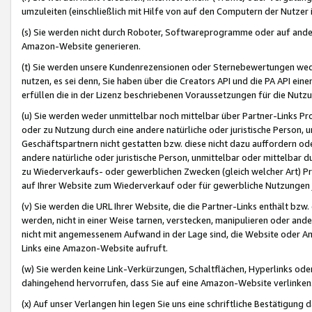
umzuleiten (einschließlich mit Hilfe von auf den Computern der Nutzer i
(s) Sie werden nicht durch Roboter, Softwareprogramme oder auf andere
Amazon-Website generieren.
(t) Sie werden unsere Kundenrezensionen oder Sternebewertungen wed
nutzen, es sei denn, Sie haben über die Creators API und die PA API e
erfüllen die in der Lizenz beschriebenen Voraussetzungen für die Nutzu
(u) Sie werden weder unmittelbar noch mittelbar über Partner-Links P
oder zu Nutzung durch eine andere natürliche oder juristische Person,
Geschäftspartnern nicht gestatten bzw. diese nicht dazu auffordern od
andere natürliche oder juristische Person, unmittelbar oder mittelbar
zu Wiederverkaufs- oder gewerblichen Zwecken (gleich welcher Art) 
auf Ihrer Website zum Wiederverkauf oder für gewerbliche Nutzungen 
(v) Sie werden die URL Ihrer Website, die die Partner-Links enthält b
werden, nicht in einer Weise tarnen, verstecken, manipulieren oder and
nicht mit angemessenem Aufwand in der Lage sind, die Website oder A
Links eine Amazon-Website aufruft.
(w) Sie werden keine Link-Verkürzungen, Schaltflächen, Hyperlinks ode
dahingehend hervorrufen, dass Sie auf eine Amazon-Website verlinken
(x) Auf unser Verlangen hin legen Sie uns eine schriftliche Bestätigung