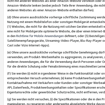
nicht mit anderen Websites als einer Amazon-Website verlinken oder i
Amazon-Website lenken (wobei jedoch Teile Ihrer Anwendung, die nich
anderen Websites als einer Amazon-Website enthalten dürfen).
(d) Ohne unsere ausdrückliche vorherige schriftliche Zustimmung werd
Nutzung mit einem Mobiltelefon oder sonstigen Mobilgerät entwickelt
(1) Websites, die nicht für die Nutzung mit solchen Geräten entwickelt
eine nicht für Mobilgeräte optimierte Website, die über einen Interne
in den
Richtlinie für Mobile Anwendungen
definiert, oder (3) Beistellge
Satellitenempfangsgeräte, Streaming-Video-Player, Blu-Ray-Player ode
Cast oder Vizio Internet-Apps).
(e) Ohne unsere ausdrückliche vorherige schriftliche Genehmigung dürfe
verwenden, um Produkt-Werbeinhalte zu aggregieren, zu analysieren, 
anderen Anwendungen, die für die Verwendung durch Personen oder Or
für die direkte Schulung oder Feinabstimmung eines maschinellen Lern
(f) Sie werden (i) nicht in irgendeiner Weise in die Funktionalität ode
entsprechenden Versuch unternehmen; (ii) keine Produktwerbungsinha
Kontaktaufnahme mit Verkäufern oder Kunden oder sonstiger Werbeaktiv
API, Datenfeeds, Produktwerbungsinhalten oder Spezifikationen erschei
Eigentumsrechte oder gewerblicher Schutzrechte, nicht entfernen, verd
(g) Sie werden nicht versuchen, (i) die Spezifikationen oder die in de
manipulieren, zu reparieren oder anderweitig abgeleitete Werke davon z