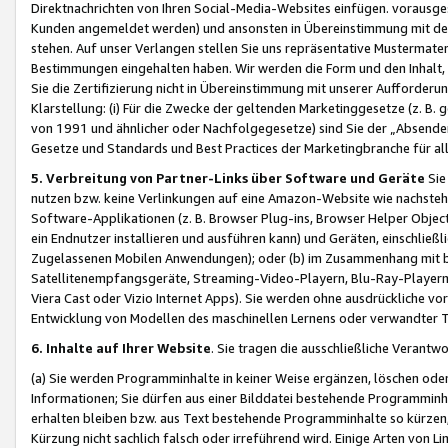
Direktnachrichten von Ihren Social-Media-Websites einfügen. vorausg
Kunden angemeldet werden) und ansonsten in Übereinstimmung mit der
stehen. Auf unser Verlangen stellen Sie uns repräsentative Mustermater
Bestimmungen eingehalten haben. Wir werden die Form und den Inhalt, di
Sie die Zertifizierung nicht in Übereinstimmung mit unserer Aufforderu
Klarstellung: (i) Für die Zwecke der geltenden Marketinggesetze (z. 
von 1991 und ähnlicher oder Nachfolgegesetze) sind Sie der „Absender“ j
Gesetze und Standards und Best Practices der Marketingbranche für 
5. Verbreitung von Partner-Links über Software und Geräte
Sie
nutzen bzw. keine Verlinkungen auf eine Amazon-Website wie nachsteh
Software-Applikationen (z. B. Browser Plug-ins, Browser Helper Objec
ein Endnutzer installieren und ausführen kann) und Geräten, einschlie
Zugelassenen Mobilen Anwendungen); oder (b) im Zusammenhang mit bzw.
Satellitenempfangsgeräte, Streaming-Video-Playern, Blu-Ray-Playern 
Viera Cast oder Vizio Internet Apps). Sie werden ohne ausdrückliche v
Entwicklung von Modellen des maschinellen Lernens oder verwandter 
6. Inhalte auf Ihrer Website
. Sie tragen die ausschließliche Verantwo
(a) Sie werden Programminhalte in keiner Weise ergänzen, löschen oder
Informationen; Sie dürfen aus einer Bilddatei bestehende Programminhal
erhalten bleiben bzw. aus Text bestehende Programminhalte so kürzen, 
Kürzung nicht sachlich falsch oder irreführend wird. Einige Arten von L