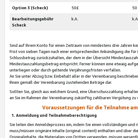
Option 3 (Scheck)
50£
50
Bearbeitungsgebühr
k.A.
k.A
Scheck
Sind auf Ihrem Konto für einen Zeitraum von mindestens drei Jahren kein
Frist von sieben Tagen nach einer entsprechenden Ankündigung die für
Schlussbetrag zurückzuhalten, der dem in der Übersicht Mindestausz
Mindestauszahlungsbetrag entspricht. Ferner können eine etwaig aufg
unterliegen oder durch geltende Verjährungsfristen verfallen.
An Sie unter Abzug bzw. Einbehalt aller in der Vereinbarung beschrieb
Ihnen gemäß der Vereinbarung zustehenden Beträge dar.
Sollten Sie, gleich aus welchem Grund, eine Überschusszahlung erhalte
an Sie im Rahmen der Vereinbarung zukünftig zahlbaren Vergütung zu 
Voraussetzungen für die Teilnahme a
1. Anmeldung und Teilnahmeberechtigung
Sie leiten den Anmeldeprozess ein, indem Sie einen vollständigen und 
muss/müssen originäre Inhalte (original content) enthalten und über d
Originalinhalte, die Materialien von Dritten verwenden, müssen wese