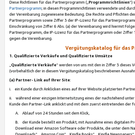
Diese Richtlinien für das Partnerprogramm („
Programmrichtlinien
“)
Partnerprogramm
; in diesen Programmrichtlinien verwendete und durch
der Vereinbarung zugewiesene Bedeutung. Die Rechte und Pflichten de
Partnerprogramm sowie Ziffer 3 der IP-Lizenz für das Partnerprogram
Einschränkung von Ziffer 6 Abs. (a) der Vereinbarung wird hiermit Fol
Partnerprogramm, die IP-Lizenz für das Partnerprogramm oder Ziffer 1
gegen die Vereinbarung.
Vergütungskatalog für das 
1. Qualifizierte Verkäufe und Qualifizierte Umsätze
„
Qualifizierte Verkäufe
“ werden von uns mit den in Ziffer 3 diese
(vorbehaltlich der in diesem Vergütungskatalog beschriebenen Ausnah
(a) Partner- Link auf Ihrer Site
:
i. ein Kunde durch Anklicken eines auf Ihrer Website platzierten Part
ii. während einer einzigen Internetsitzung eines der nachstehend unter (i)
Kunde den Partner-Link anklickt und mit dem zuerst eintretenden der f
A. Ablauf von 24 Stunden seit dem Klick,
B. der Kunde bestellt ein Produkt, mit Ausnahme eines digitalen P
Download einer Amazon Software oder Produkte, die unter dem N
Downloads“, „Amazon Coin“, „Kindle Books“, „Kindle Newspapers“, „