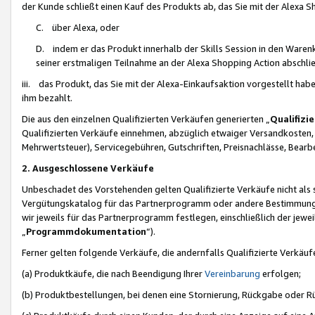
der Kunde schließt einen Kauf des Produkts ab, das Sie mit der Alexa 
C. über Alexa, oder
D. indem er das Produkt innerhalb der Skills Session in den Waren
seiner erstmaligen Teilnahme an der Alexa Shopping Action abschlie
iii. das Produkt, das Sie mit der Alexa-Einkaufsaktion vorgestellt ha
ihm bezahlt.
Die aus den einzelnen Qualifizierten Verkäufen generierten „
Qualifizi
Qualifizierten Verkäufe einnehmen, abzüglich etwaiger Versandkosten
Mehrwertsteuer), Servicegebühren, Gutschriften, Preisnachlässe, Bear
2. Ausgeschlossene Verkäufe
Unbeschadet des Vorstehenden gelten Qualifizierte Verkäufe nicht als
Vergütungskatalog für das Partnerprogramm oder andere Bestimmungen,
wir jeweils für das Partnerprogramm festlegen, einschließlich der jewe
„
Programmdokumentation
“).
Ferner gelten folgende Verkäufe, die andernfalls Qualifizierte Verkä
(a) Produktkäufe, die nach Beendigung Ihrer
Vereinbarung
erfolgen;
(b) Produktbestellungen, bei denen eine Stornierung, Rückgabe oder R