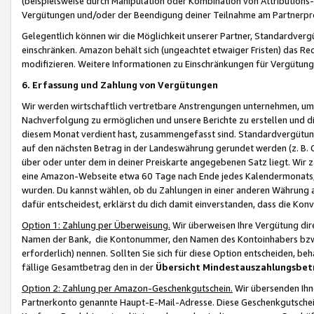
(beispielsweise durch Manipulation oder Kombination von Attributions-
Vergütungen und/oder der Beendigung deiner Teilnahme am Partnerp
Gelegentlich können wir die Möglichkeit unserer Partner, Standardv
einschränken. Amazon behält sich (ungeachtet etwaiger Fristen) das Re
modifizieren. Weitere Informationen zu Einschränkungen für Vergütung
6. Erfassung und Zahlung von Vergütungen
Wir werden wirtschaftlich vertretbare Anstrengungen unternehmen, um 
Nachverfolgung zu ermöglichen und unsere Berichte zu erstellen und di
diesem Monat verdient hast, zusammengefasst sind. Standardvergütung
auf den nächsten Betrag in der Landeswährung gerundet werden (z. B. C
über oder unter dem in deiner Preiskarte angegebenen Satz liegt. Wir
eine Amazon-Webseite etwa 60 Tage nach Ende jedes Kalendermonats, i
wurden. Du kannst wählen, ob du Zahlungen in einer anderen Währung
dafür entscheidest, erklärst du dich damit einverstanden, dass die K
Option 1: Zahlung per Überweisung.
Wir überweisen Ihre Vergütung dir
Namen der Bank, die Kontonummer, den Namen des Kontoinhabers bzw. a
erforderlich) nennen. Sollten Sie sich für diese Option entscheiden, be
fällige Gesamtbetrag den in der
Übersicht Mindestauszahlungsbet
Option 2: Zahlung per Amazon-Geschenkgutschein.
Wir übersenden Ihne
Partnerkonto genannte Haupt-E-Mail-Adresse. Diese Geschenkgutschei