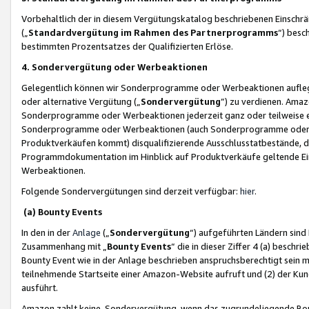
Vorbehaltlich der in diesem Vergütungskatalog beschriebenen Einschr
(„
Standardvergütung im Rahmen des Partnerprogramms
“) besc
bestimmten Prozentsatzes der Qualifizierten Erlöse.
4. Sondervergütung oder Werbeaktionen
Gelegentlich können wir Sonderprogramme oder Werbeaktionen auflegen,
oder alternative Vergütung („
Sondervergütung
”) zu verdienen. Amazo
Sonderprogramme oder Werbeaktionen jederzeit ganz oder teilweise einz
Sonderprogramme oder Werbeaktionen (auch Sonderprogramme oder We
Produktverkäufen kommt) disqualifizierende Ausschlusstatbestände, di
Programmdokumentation im Hinblick auf Produktverkäufe geltende E
Werbeaktionen.
Folgende Sondervergütungen sind derzeit verfügbar:
hier
.
(a) Bounty Events
In den in der
Anlage
(„
Sondervergütung
“) aufgeführten Ländern sind
Zusammenhang mit „
Bounty Events
“ die in dieser Ziffer 4 (a) besch
Bounty Event wie in der Anlage beschrieben anspruchsberechtigt sein mu
teilnehmende Startseite einer Amazon-Website aufruft und (2) der Kun
ausführt.
Amazon zahlt keine Sondervergütung, wenn das zugrundeliegende Boun