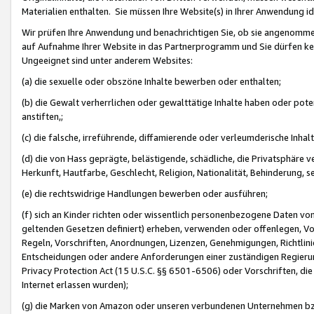
Materialien enthalten. Sie müssen Ihre Website(s) in Ihrer Anwendung ide
Wir prüfen Ihre Anwendung und benachrichtigen Sie, ob sie angenommen
auf Aufnahme Ihrer Website in das Partnerprogramm und Sie dürfen kei
Ungeeignet sind unter anderem Websites:
(a) die sexuelle oder obszöne Inhalte bewerben oder enthalten;
(b) die Gewalt verherrlichen oder gewalttätige Inhalte haben oder pot
anstiften,;
(c) die falsche, irreführende, diffamierende oder verleumderische Inha
(d) die von Hass geprägte, belästigende, schädliche, die Privatsphäre v
Herkunft, Hautfarbe, Geschlecht, Religion, Nationalität, Behinderung, 
(e) die rechtswidrige Handlungen bewerben oder ausführen;
(f) sich an Kinder richten oder wissentlich personenbezogene Daten vo
geltenden Gesetzen definiert) erheben, verwenden oder offenlegen, Vo
Regeln, Vorschriften, Anordnungen, Lizenzen, Genehmigungen, Richtlini
Entscheidungen oder andere Anforderungen einer zuständigen Regierung
Privacy Protection Act (15 U.S.C. §§ 6501-6506) oder Vorschriften, di
Internet erlassen wurden);
(g) die Marken von Amazon oder unseren verbundenen Unternehmen b