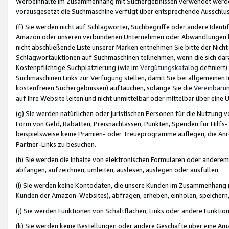
Werbeinhalte im Zusammenhang mit Suchergebnissen verwendet werden,
vorausgesetzt die Suchmaschine verfügt über entsprechende Ausschlu
(f) Sie werden nicht auf Schlagwörter, Suchbegriffe oder andere Ident
Amazon oder unseren verbundenen Unternehmen oder Abwandlungen bzw
nicht abschließende Liste unserer Marken entnehmen Sie bitte der Nich
Schlagwortauktionen auf Suchmaschinen teilnehmen, wenn die sich da
Kostenpflichtige Suchplatzierung (wie im
Vergütungskatalog
definiert
Suchmaschinen Links zur Verfügung stellen, damit Sie bei allgemeinen I
kostenfreien Suchergebnissen) auftauchen, solange Sie die
Vereinbaru
auf Ihre Website leiten und nicht unmittelbar oder mittelbar über eine
(g) Sie werden natürlichen oder juristischen Personen für die Nutzung 
Form von Geld, Rabatten, Preisnachlässen, Punkten, Spenden für Hilfs
beispielsweise keine Prämien- oder Treueprogramme auflegen, die Anrei
Partner-Links zu besuchen.
(h) Sie werden die Inhalte von elektronischen Formularen oder anderem M
abfangen, aufzeichnen, umleiten, auslesen, auslegen oder ausfüllen.
(i) Sie werden keine Kontodaten, die unsere Kunden im Zusammenhang 
Kunden der Amazon-Websites), abfragen, erheben, einholen, speichern,
(j) Sie werden Funktionen von Schaltflächen, Links oder andere Funkti
(k) Sie werden keine Bestellungen oder andere Geschäfte über eine Ama