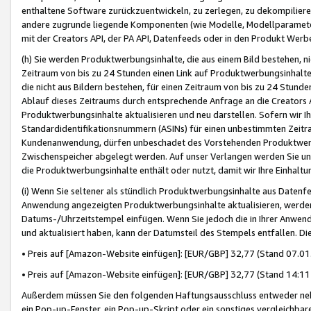
enthaltene Software zurückzuentwickeln, zu zerlegen, zu dekompilier
andere zugrunde liegende Komponenten (wie Modelle, Modellparameter
mit der Creators API, der PA API, Datenfeeds oder in den Produkt Werb
(h) Sie werden Produktwerbungsinhalte, die aus einem Bild bestehen, ni
Zeitraum von bis zu 24 Stunden einen Link auf Produktwerbungsinhalte
die nicht aus Bildern bestehen, für einen Zeitraum von bis zu 24 Stund
Ablauf dieses Zeitraums durch entsprechende Anfrage an die Creators 
Produktwerbungsinhalte aktualisieren und neu darstellen. Sofern wir Ih
Standardidentifikationsnummern (ASINs) für einen unbestimmten Zeitra
Kundenanwendung, dürfen unbeschadet des Vorstehenden Produktwerbu
Zwischenspeicher abgelegt werden. Auf unser Verlangen werden Sie un
die Produktwerbungsinhalte enthält oder nutzt, damit wir Ihre Einhalt
(i) Wenn Sie seltener als stündlich Produktwerbungsinhalte aus Datenfe
Anwendung angezeigten Produktwerbungsinhalte aktualisieren, werden 
Datums-/Uhrzeitstempel einfügen. Wenn Sie jedoch die in Ihrer Anwe
und aktualisiert haben, kann der Datumsteil des Stempels entfallen. Dies
• Preis auf [Amazon-Website einfügen]: [EUR/GBP] 32,77 (Stand 07.01.
• Preis auf [Amazon-Website einfügen]: [EUR/GBP] 32,77 (Stand 14:11 
Außerdem müssen Sie den folgenden Haftungsausschluss entweder neb
ein Pop-up-Fenster, ein Pop-up-Skript oder ein sonstiges vergleichba