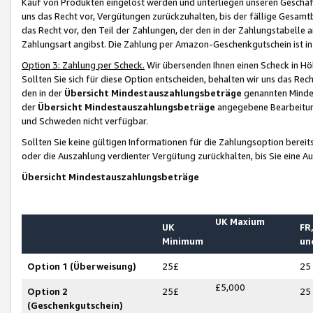
Kauf von Produkten eingelöst werden und unterliegen unseren Geschäf
uns das Recht vor, Vergütungen zurückzuhalten, bis der fällige Gesamt
das Recht vor, den Teil der Zahlungen, der den in der Zahlungstabelle 
Zahlungsart angibst. Die Zahlung per Amazon-Geschenkgutschein ist in
Option 3: Zahlung per Scheck.
Wir übersenden Ihnen einen Scheck in Höh
Sollten Sie sich für diese Option entscheiden, behalten wir uns das Rec
den in der
Übersicht Mindestauszahlungsbeträge
genannten Mindest
der
Übersicht Mindestauszahlungsbeträge
angegebene Bearbeitung
und Schweden nicht verfügbar.
Sollten Sie keine gültigen Informationen für die Zahlungsoption bereit
oder die Auszahlung verdienter Vergütung zurückhalten, bis Sie eine A
Übersicht Mindestauszahlungsbeträge
UK Maxium
UK
FR,
Minimum
un
Option 1 (Überweisung)
25£
25
£5,000
Option 2
25£
25
(Geschenkgutschein)