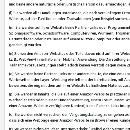
und keine andere natürliche oder juristische Person dazu ermächtigen, a
(l) Sie werden alle Handlungen unterlassen, die nach vernünftigem Erme
Website, auf der Funktionen oder Transaktionen (zum Beispiel suchen, s
(m) Sie werden auf Ihrer Website keine Partner-Links oder Programmin
Spionagesoftware, Schadsoftware, Computerviren, Würmern, Trojaner
Herunterladen oder Installieren auf einem Nutzer-Computer oder ande
genehmigt wurden.
(n) Sie werden Amazon-Websites oder Teile davon nicht auf Ihrer Websi
(z. B., WebView) innerhalb einer Mobilen Anwendung. Die Darstellung ein
Teilnahmevoraussetzungen stellt jedoch keinen Verstoß gegen diese Zif
(o) Sie werden keine Partner-Links oder andere Inhalte, die eine Am
Werbeseiten oder Layer-Werbung einstellen oder bereitstellen, mit Au
bewerben, die eng mit dem auf Ihrer Website befindlichen Material z
(p) Sie werden in Inhalte, die Sie auf einer Amazon-Website platzier
Werbediensten oder in einer Kundenbewertung, einem Forum, einem Wun
einer Amazon-Website verfügbaren Kontext) keine Partner-Links integr
(q) Sie werden nicht versuchen, den
Vergütungskatalog
zu umgehen oder
dass sich eine Webpage einer Amazon-Website im Browser eines Kunden 
(r) Sie werden nicht versuchen, Internetverkehr (Traffic) oder Vergü