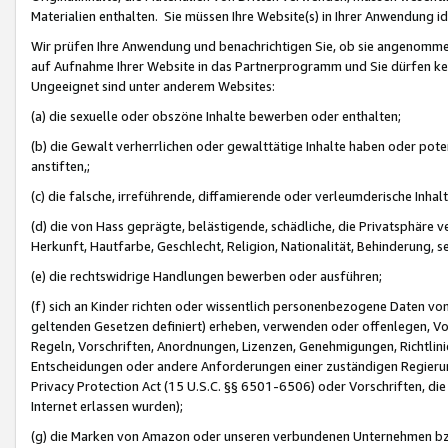
Materialien enthalten. Sie müssen Ihre Website(s) in Ihrer Anwendung ide
Wir prüfen Ihre Anwendung und benachrichtigen Sie, ob sie angenommen
auf Aufnahme Ihrer Website in das Partnerprogramm und Sie dürfen kei
Ungeeignet sind unter anderem Websites:
(a) die sexuelle oder obszöne Inhalte bewerben oder enthalten;
(b) die Gewalt verherrlichen oder gewalttätige Inhalte haben oder pot
anstiften,;
(c) die falsche, irreführende, diffamierende oder verleumderische Inha
(d) die von Hass geprägte, belästigende, schädliche, die Privatsphäre v
Herkunft, Hautfarbe, Geschlecht, Religion, Nationalität, Behinderung, 
(e) die rechtswidrige Handlungen bewerben oder ausführen;
(f) sich an Kinder richten oder wissentlich personenbezogene Daten vo
geltenden Gesetzen definiert) erheben, verwenden oder offenlegen, Vo
Regeln, Vorschriften, Anordnungen, Lizenzen, Genehmigungen, Richtlini
Entscheidungen oder andere Anforderungen einer zuständigen Regierung
Privacy Protection Act (15 U.S.C. §§ 6501-6506) oder Vorschriften, di
Internet erlassen wurden);
(g) die Marken von Amazon oder unseren verbundenen Unternehmen b