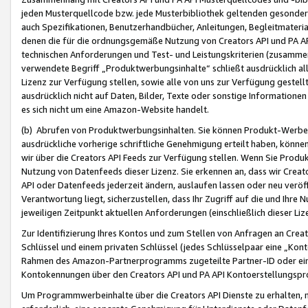
jeden Musterquellcode bzw. jede Musterbibliothek geltenden gesonder
auch Spezifikationen, Benutzerhandbücher, Anleitungen, Begleitmaterial
denen die für die ordnungsgemäße Nutzung von Creators API und PA A
technischen Anforderungen und Test- und Leistungskriterien (zusammen
verwendete Begriff „Produktwerbungsinhalte“ schließt ausdrücklich al
Lizenz zur Verfügung stellen, sowie alle von uns zur Verfügung gestel
ausdrücklich nicht auf Daten, Bilder, Texte oder sonstige Informatione
es sich nicht um eine Amazon-Website handelt.
(b) Abrufen von Produktwerbungsinhalten. Sie können Produkt-Werbein
ausdrückliche vorherige schriftliche Genehmigung erteilt haben, könn
wir über die Creators API Feeds zur Verfügung stellen. Wenn Sie Produk
Nutzung von Datenfeeds dieser Lizenz. Sie erkennen an, dass wir Creat
API oder Datenfeeds jederzeit ändern, auslaufen lassen oder neu veröffe
Verantwortung liegt, sicherzustellen, dass Ihr Zugriff auf die und Ihr
jeweiligen Zeitpunkt aktuellen Anforderungen (einschließlich dieser Liz
Zur Identifizierung Ihres Kontos und zum Stellen von Anfragen an Crea
Schlüssel und einem privaten Schlüssel (jedes Schlüsselpaar eine „Kon
Rahmen des Amazon-Partnerprogramms zugeteilte Partner-ID oder ein
Kontokennungen über den Creators API und PA API Kontoerstellungspro
Um Programmwerbeinhalte über die Creators API Dienste zu erhalten, m