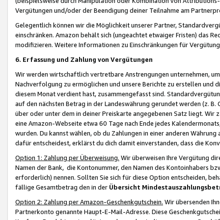
(beispielsweise durch Manipulation oder Kombination von Attributions-
Vergütungen und/oder der Beendigung deiner Teilnahme am Partnerp
Gelegentlich können wir die Möglichkeit unserer Partner, Standardv
einschränken. Amazon behält sich (ungeachtet etwaiger Fristen) das Re
modifizieren. Weitere Informationen zu Einschränkungen für Vergütung
6. Erfassung und Zahlung von Vergütungen
Wir werden wirtschaftlich vertretbare Anstrengungen unternehmen, um 
Nachverfolgung zu ermöglichen und unsere Berichte zu erstellen und di
diesem Monat verdient hast, zusammengefasst sind. Standardvergütung
auf den nächsten Betrag in der Landeswährung gerundet werden (z. B. C
über oder unter dem in deiner Preiskarte angegebenen Satz liegt. Wir
eine Amazon-Webseite etwa 60 Tage nach Ende jedes Kalendermonats, i
wurden. Du kannst wählen, ob du Zahlungen in einer anderen Währung
dafür entscheidest, erklärst du dich damit einverstanden, dass die K
Option 1: Zahlung per Überweisung.
Wir überweisen Ihre Vergütung dir
Namen der Bank, die Kontonummer, den Namen des Kontoinhabers bzw. a
erforderlich) nennen. Sollten Sie sich für diese Option entscheiden, be
fällige Gesamtbetrag den in der
Übersicht Mindestauszahlungsbet
Option 2: Zahlung per Amazon-Geschenkgutschein.
Wir übersenden Ihne
Partnerkonto genannte Haupt-E-Mail-Adresse. Diese Geschenkgutschei