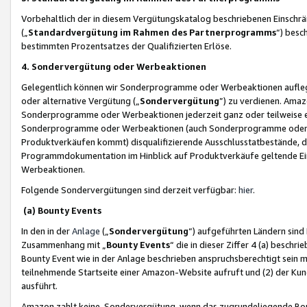
Vorbehaltlich der in diesem Vergütungskatalog beschriebenen Einschr
(„
Standardvergütung im Rahmen des Partnerprogramms
“) besc
bestimmten Prozentsatzes der Qualifizierten Erlöse.
4. Sondervergütung oder Werbeaktionen
Gelegentlich können wir Sonderprogramme oder Werbeaktionen auflegen,
oder alternative Vergütung („
Sondervergütung
”) zu verdienen. Amazo
Sonderprogramme oder Werbeaktionen jederzeit ganz oder teilweise einz
Sonderprogramme oder Werbeaktionen (auch Sonderprogramme oder We
Produktverkäufen kommt) disqualifizierende Ausschlusstatbestände, di
Programmdokumentation im Hinblick auf Produktverkäufe geltende E
Werbeaktionen.
Folgende Sondervergütungen sind derzeit verfügbar:
hier
.
(a) Bounty Events
In den in der
Anlage
(„
Sondervergütung
“) aufgeführten Ländern sind
Zusammenhang mit „
Bounty Events
“ die in dieser Ziffer 4 (a) besch
Bounty Event wie in der Anlage beschrieben anspruchsberechtigt sein mu
teilnehmende Startseite einer Amazon-Website aufruft und (2) der Kun
ausführt.
Amazon zahlt keine Sondervergütung, wenn das zugrundeliegende Boun