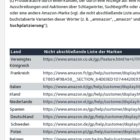
(c) Produktkäufe durch einen Kunden, der durch eine Anzeige auf eine 
Ausschreibungen und Auktionen über Schlagwörter, Suchbegriffe oder 
oder eine andere Amazon-Marke (vgl. die nicht abschließende Liste un
buchstabierte Varianten dieser Wörter (z. B. „ammazon“, „amaozn“ und „
Suchplatzierung
”);
Land
Nicht abschließende Liste der Marken
Vereinigtes
https://www.amazon.co.uk/gp/feature.html?ie=U
Königreich
Frankreich
https://www.amazon.fr/gp/help/customer/displa
E78834F9BA58__SECTION_64DE0ED1D744420E9
Italien
https://www.amazon.it/gp/help/customer/display
Irland
https://www.amazon.ie/gp/help/customer/displa
Niederlande
https://www.amazon.nl/gp/help/customer/display
Spanien
https://www.amazon.es/gp/help/customer/display
Deutschland
https://www.amazon.de/gp/help/customer/displa
Schweden
https://www.amazon.de/gp/help/customer/displa
Polen
https://www.amazon.pl/gp/help/customer/display
Belgien
https://www.amazon.com.be/gp/help/customer/d