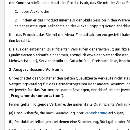
der Kunde schließt einen Kauf des Produkts ab, das Sie mit der Alexa 
C. über Alexa, oder
D. indem er das Produkt innerhalb der Skills Session in den Waren
seiner erstmaligen Teilnahme an der Alexa Shopping Action abschlie
iii. das Produkt, das Sie mit der Alexa-Einkaufsaktion vorgestellt ha
ihm bezahlt.
Die aus den einzelnen Qualifizierten Verkäufen generierten „
Qualifizi
Qualifizierten Verkäufe einnehmen, abzüglich etwaiger Versandkosten
Mehrwertsteuer), Servicegebühren, Gutschriften, Preisnachlässe, Bear
2. Ausgeschlossene Verkäufe
Unbeschadet des Vorstehenden gelten Qualifizierte Verkäufe nicht als
Vergütungskatalog für das Partnerprogramm oder andere Bestimmungen,
wir jeweils für das Partnerprogramm festlegen, einschließlich der jewe
„
Programmdokumentation
“).
Ferner gelten folgende Verkäufe, die andernfalls Qualifizierte Verkä
(a) Produktkäufe, die nach Beendigung Ihrer
Vereinbarung
erfolgen;
(b) Produktbestellungen, bei denen eine Stornierung, Rückgabe oder R