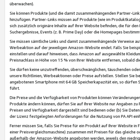
überwachen).
Sie können Produkte (und die damit zusammenhängenden Partner-Links)
hinzufügen. Partner-Links müssen auf Produkte (wie im Produktkatalog de
sich zusätzlich originäre Inhalte auf Ihrer Website befinden, die für 
Suchergebnisse, Events (z. B. Prime Day) oder die Homepages bestimmte
Sie müssen sämtliche Links und damit zusammenhängende Verweise auf z
Werbeaktion auf der jeweiligen Amazon-Website endet. Falls Sie beisp
einstellen und darauf hinweisen, dass Amazon auf ausgewählte Kleidun
Preisnachlass in Höhe von 15 % von Ihrer Website entfernen, sobald di
Sie dürfen keine unzutreffenden, überschwänglichen, täuschenden od
unsere Richtlinien, Werbeaktionen oder Preise aufstellen. Stellen Sie 
angebotenen Smartphone mit 64 GB Speicherkapazität ein, so dürfen S
führt.
Die Preise und die Verfügbarkeit von Produkten können Veränderungen 
Produkte ändern können, dürfen Sie auf Ihrer Website nur Angaben zu P
Preisen und Verfügbarkeit dargestellt sind bedienen oder (b) Sie Daten
der Lizenz festgelegten Anforderungen für die Nutzung von PA API einh
Ferner müssen Sie, falls Sie Preise für ein Produkt auf Ihrer Website in 
einer Preisvergleichsmaschine) zusammen mit Preisen für das gleiche o
außerhalb der Amazon-Website angeboten werden, jeweils den niedrigst