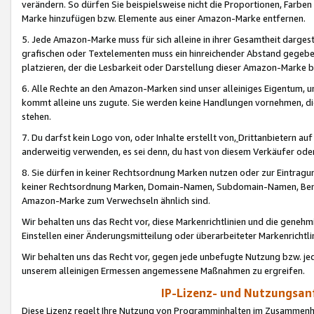
verändern. So dürfen Sie beispielsweise nicht die Proportionen, Farb
Marke hinzufügen bzw. Elemente aus einer Amazon-Marke entfernen.
5. Jede Amazon-Marke muss für sich alleine in ihrer Gesamtheit darge
grafischen oder Textelementen muss ein hinreichender Abstand gegebe
platzieren, der die Lesbarkeit oder Darstellung dieser Amazon-Marke b
6. Alle Rechte an den Amazon-Marken sind unser alleiniges Eigentum, 
kommt alleine uns zugute. Sie werden keine Handlungen vornehmen, 
stehen.
7. Du darfst kein Logo von, oder Inhalte erstellt von,
Drittanbietern au
anderweitig verwenden, es sei denn, du hast von diesem Verkäufer oder
8. Sie dürfen in keiner Rechtsordnung Marken nutzen oder zur Eintragu
keiner Rechtsordnung Marken, Domain-Namen, Subdomain-Namen, Benu
Amazon-Marke zum Verwechseln ähnlich sind.
Wir behalten uns das Recht vor, diese Markenrichtlinien und die gene
Einstellen einer Änderungsmitteilung oder überarbeiteter Markenricht
Wir behalten uns das Recht vor, gegen jede unbefugte Nutzung bzw. jede 
unserem alleinigen Ermessen angemessene Maßnahmen zu ergreifen.
IP-Lizenz- und Nutzungsan
Diese Lizenz regelt Ihre Nutzung von Programminhalten im Zusammen