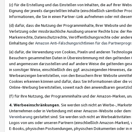
(c) für die Erstellung und das Einstellen von Inhalten, die auf Ihrer We
Eignung der jeweils dargestellten Inhalte (einschließlich sämtlicher 
Informationen, die Sie in einen Partner-Link aufnehmen oder mit diese
(d) dafür, dass die Nutzung der Programminhalte, Ihrer Website und des 
Verletzung oder missbräuchliche Ausübung unserer Rechte bzw. der Recht
Markenrechte, Datenschutzrechte, Veröffentlichungsrechte oder anderer
Einhaltung der
Amazon Anti-Fälschungsrichtlinien für das Partnerpro
(e) dafür, die Verwendung von Cookies, Pixeln und anderen Technologien
Besuchern gesammelten Daten in Übereinstimmung mit den geltenden Ge
und angemessen darzustellen und auf andere Weise die geltenden geset
in sonstiger Weise, einschließlich des ggf. anzuzeigenden Hinweises, d
Werbeanzeigen bereitstellen, von den Besuchern Ihrer Website unmitte
Cookies erkennen können und dafür, dass Sie Informationen über die v
Online-Werbung bereitstellen, soweit nach den anwendbaren gesetzlic
(f) für Ihre Nutzung, der Programminhalte und der Amazon-Marken, u
4. Werbeeinschränkungen.
Sie werden sich nicht an Werbe-, Market
Unternehmen oder in Verbindung mit einer Amazon-Website oder dem Pa
Vereinbarung
gestattet sind. Sie werden sich nicht an Werbeaktivitäten
Logos von uns oder unseren Partnern (einschließlich Amazon-Marken), 
E-Books, physischen Postsendungen, physischen Dokumenten oder in 