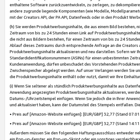
enthaltene Software zurückzuentwickeln, zu zerlegen, zu dekompilier
andere zugrunde liegende Komponenten (wie Modelle, Modellparameter
mit der Creators API, der PA API, Datenfeeds oder in den Produkt Werb
(h) Sie werden Produktwerbungsinhalte, die aus einem Bild bestehen, ni
Zeitraum von bis zu 24 Stunden einen Link auf Produktwerbungsinhalte
die nicht aus Bildern bestehen, für einen Zeitraum von bis zu 24 Stund
Ablauf dieses Zeitraums durch entsprechende Anfrage an die Creators 
Produktwerbungsinhalte aktualisieren und neu darstellen. Sofern wir Ih
Standardidentifikationsnummern (ASINs) für einen unbestimmten Zeitra
Kundenanwendung, dürfen unbeschadet des Vorstehenden Produktwerbu
Zwischenspeicher abgelegt werden. Auf unser Verlangen werden Sie un
die Produktwerbungsinhalte enthält oder nutzt, damit wir Ihre Einhalt
(i) Wenn Sie seltener als stündlich Produktwerbungsinhalte aus Datenfe
Anwendung angezeigten Produktwerbungsinhalte aktualisieren, werden 
Datums-/Uhrzeitstempel einfügen. Wenn Sie jedoch die in Ihrer Anwe
und aktualisiert haben, kann der Datumsteil des Stempels entfallen. Dies
• Preis auf [Amazon-Website einfügen]: [EUR/GBP] 32,77 (Stand 07.01.
• Preis auf [Amazon-Website einfügen]: [EUR/GBP] 32,77 (Stand 14:11 
Außerdem müssen Sie den folgenden Haftungsausschluss entweder neb
ein Pop-up-Fenster, ein Pop-up-Skript oder ein sonstiges vergleichba