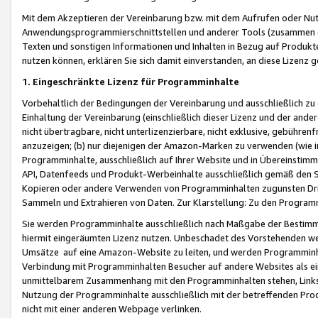
Mit dem Akzeptieren der Vereinbarung bzw. mit dem Aufrufen oder Nutz
Anwendungsprogrammierschnittstellen und anderer Tools (zusammen die
Texten und sonstigen Informationen und Inhalten in Bezug auf Produkte
nutzen können, erklären Sie sich damit einverstanden, an diese Lizenz 
1. Eingeschränkte Lizenz für Programminhalte
Vorbehaltlich der Bedingungen der Vereinbarung und ausschließlich z
Einhaltung der Vereinbarung (einschließlich dieser Lizenz und der ande
nicht übertragbare, nicht unterlizenzierbare, nicht exklusive, gebühren
anzuzeigen; (b) nur diejenigen der Amazon-Marken zu verwenden (wie in 
Programminhalte, ausschließlich auf Ihrer Website und in Übereinstimmu
API, Datenfeeds und Produkt-Werbeinhalte ausschließlich gemäß den Spe
Kopieren oder andere Verwenden von Programminhalten zugunsten Dri
Sammeln und Extrahieren von Daten. Zur Klarstellung: Zu den Program
Sie werden Programminhalte ausschließlich nach Maßgabe der Besti
hiermit eingeräumten Lizenz nutzen. Unbeschadet des Vorstehenden we
Umsätze auf eine Amazon-Website zu leiten, und werden Programminhal
Verbindung mit Programminhalten Besucher auf andere Websites als ein
unmittelbarem Zusammenhang mit den Programminhalten stehen, Links z
Nutzung der Programminhalte ausschließlich mit der betreffenden Pr
nicht mit einer anderen Webpage verlinken.