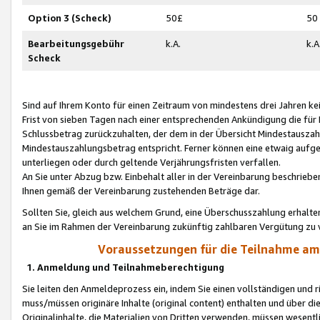
Option 3 (Scheck)
50£
50
Bearbeitungsgebühr
k.A.
k.A
Scheck
Sind auf Ihrem Konto für einen Zeitraum von mindestens drei Jahren kein
Frist von sieben Tagen nach einer entsprechenden Ankündigung die für
Schlussbetrag zurückzuhalten, der dem in der Übersicht Mindestausz
Mindestauszahlungsbetrag entspricht. Ferner können eine etwaig aufg
unterliegen oder durch geltende Verjährungsfristen verfallen.
An Sie unter Abzug bzw. Einbehalt aller in der Vereinbarung beschrieb
Ihnen gemäß der Vereinbarung zustehenden Beträge dar.
Sollten Sie, gleich aus welchem Grund, eine Überschusszahlung erhalte
an Sie im Rahmen der Vereinbarung zukünftig zahlbaren Vergütung zu 
Voraussetzungen für die Teilnahme a
1. Anmeldung und Teilnahmeberechtigung
Sie leiten den Anmeldeprozess ein, indem Sie einen vollständigen und 
muss/müssen originäre Inhalte (original content) enthalten und über d
Originalinhalte, die Materialien von Dritten verwenden, müssen wese