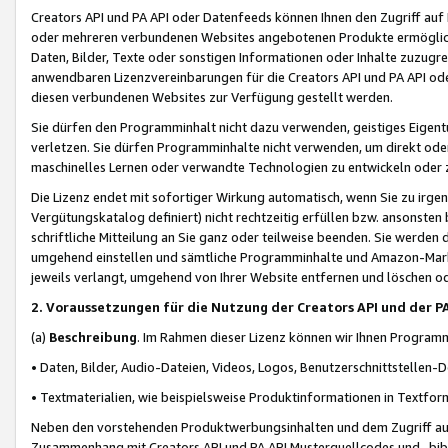
Creators API und PA API oder Datenfeeds können Ihnen den Zugriff auf D
oder mehreren verbundenen Websites angebotenen Produkte ermögliche
Daten, Bilder, Texte oder sonstigen Informationen oder Inhalte zuzugre
anwendbaren Lizenzvereinbarungen für die Creators API und PA API od
diesen verbundenen Websites zur Verfügung gestellt werden.
Sie dürfen den Programminhalt nicht dazu verwenden, geistiges Eigent
verletzen. Sie dürfen Programminhalte nicht verwenden, um direkt ode
maschinelles Lernen oder verwandte Technologien zu entwickeln oder zu
Die Lizenz endet mit sofortiger Wirkung automatisch, wenn Sie zu irg
Vergütungskatalog definiert) nicht rechtzeitig erfüllen bzw. ansonsten
schriftliche Mitteilung an Sie ganz oder teilweise beenden. Sie werden
umgehend einstellen und sämtliche Programminhalte und Amazon-Marke
jeweils verlangt, umgehend von Ihrer Website entfernen und löschen od
2. Voraussetzungen für die Nutzung der Creators API und der P
(a)
Beschreibung
. Im Rahmen dieser Lizenz können wir Ihnen Programmi
• Daten, Bilder, Audio-Dateien, Videos, Logos, Benutzerschnittstellen-
• Textmaterialien, wie beispielsweise Produktinformationen in Textfor
Neben den vorstehenden Produktwerbungsinhalten und dem Zugriff auf 
Zusammenhang mit Creators API und PA API Musterquellcodes und -bibli