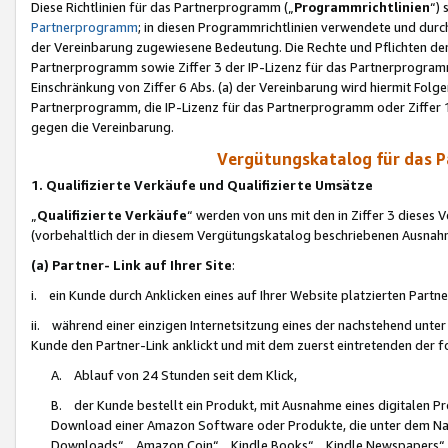
Diese Richtlinien für das Partnerprogramm („
Programmrichtlinien
“)
Partnerprogramm
; in diesen Programmrichtlinien verwendete und durch
der Vereinbarung zugewiesene Bedeutung. Die Rechte und Pflichten de
Partnerprogramm sowie Ziffer 3 der IP-Lizenz für das Partnerprogram
Einschränkung von Ziffer 6 Abs. (a) der Vereinbarung wird hiermit Fol
Partnerprogramm, die IP-Lizenz für das Partnerprogramm oder Ziffer 1
gegen die Vereinbarung.
Vergütungskatalog für das 
1. Qualifizierte Verkäufe und Qualifizierte Umsätze
„
Qualifizierte Verkäufe
“ werden von uns mit den in Ziffer 3 diese
(vorbehaltlich der in diesem Vergütungskatalog beschriebenen Ausnah
(a) Partner- Link auf Ihrer Site
:
i. ein Kunde durch Anklicken eines auf Ihrer Website platzierten Part
ii. während einer einzigen Internetsitzung eines der nachstehend unter (i)
Kunde den Partner-Link anklickt und mit dem zuerst eintretenden der f
A. Ablauf von 24 Stunden seit dem Klick,
B. der Kunde bestellt ein Produkt, mit Ausnahme eines digitalen P
Download einer Amazon Software oder Produkte, die unter dem N
Downloads“, „Amazon Coin“, „Kindle Books“, „Kindle Newspapers“, „