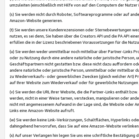
umzuleiten (einschließlich mit Hilfe von auf den Computern der Nutzer i
(s) Sie werden nicht durch Roboter, Softwareprogramme oder auf andere
Amazon-Website generieren.
(t) Sie werden unsere Kundenrezensionen oder Sternebewertungen wed
nutzen, es sei denn, Sie haben über die Creators API und die PA API e
erfüllen die in der Lizenz beschriebenen Voraussetzungen für die Nutzu
(u) Sie werden weder unmittelbar noch mittelbar über Partner-Links P
oder zu Nutzung durch eine andere natürliche oder juristische Person,
Geschäftspartnern nicht gestatten bzw. diese nicht dazu auffordern od
andere natürliche oder juristische Person, unmittelbar oder mittelbar
zu Wiederverkaufs- oder gewerblichen Zwecken (gleich welcher Art) 
auf Ihrer Website zum Wiederverkauf oder für gewerbliche Nutzungen 
(v) Sie werden die URL Ihrer Website, die die Partner-Links enthält b
werden, nicht in einer Weise tarnen, verstecken, manipulieren oder and
nicht mit angemessenem Aufwand in der Lage sind, die Website oder A
Links eine Amazon-Website aufruft.
(w) Sie werden keine Link-Verkürzungen, Schaltflächen, Hyperlinks ode
dahingehend hervorrufen, dass Sie auf eine Amazon-Website verlinken
(x) Auf unser Verlangen hin legen Sie uns eine schriftliche Bestätigung