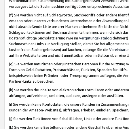
Werbeinhalte im Zusammenhang mit Suchergebnissen verwendet werden,
vorausgesetzt die Suchmaschine verfügt über entsprechende Ausschlu
(f) Sie werden nicht auf Schlagwörter, Suchbegriffe oder andere Ident
Amazon oder unseren verbundenen Unternehmen oder Abwandlungen bzw
nicht abschließende Liste unserer Marken entnehmen Sie bitte der Nich
Schlagwortauktionen auf Suchmaschinen teilnehmen, wenn die sich da
Kostenpflichtige Suchplatzierung (wie im
Vergütungskatalog
definiert
Suchmaschinen Links zur Verfügung stellen, damit Sie bei allgemeinen I
kostenfreien Suchergebnissen) auftauchen, solange Sie die
Vereinbaru
auf Ihre Website leiten und nicht unmittelbar oder mittelbar über eine
(g) Sie werden natürlichen oder juristischen Personen für die Nutzung 
Form von Geld, Rabatten, Preisnachlässen, Punkten, Spenden für Hilfs
beispielsweise keine Prämien- oder Treueprogramme auflegen, die Anrei
Partner-Links zu besuchen.
(h) Sie werden die Inhalte von elektronischen Formularen oder anderem M
abfangen, aufzeichnen, umleiten, auslesen, auslegen oder ausfüllen.
(i) Sie werden keine Kontodaten, die unsere Kunden im Zusammenhang 
Kunden der Amazon-Websites), abfragen, erheben, einholen, speichern,
(j) Sie werden Funktionen von Schaltflächen, Links oder andere Funkti
(k) Sie werden keine Bestellungen oder andere Geschäfte über eine Ama