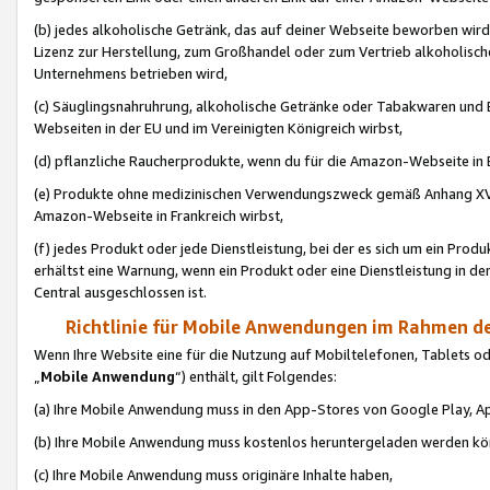
(b) jedes alkoholische Getränk, das auf deiner Webseite beworben wird
Lizenz zur Herstellung, zum Großhandel oder zum Vertrieb alkoholisch
Unternehmens betrieben wird,
(c) Säuglingsnahruhrung, alkoholische Getränke oder Tabakwaren und E
Webseiten in der EU und im Vereinigten Königreich wirbst,
(d) pflanzliche Raucherprodukte, wenn du für die Amazon-Webseite in B
(e) Produkte ohne medizinischen Verwendungszweck gemäß Anhang XVI 
Amazon-Webseite in Frankreich wirbst,
(f) jedes Produkt oder jede Dienstleistung, bei der es sich um ein Prod
erhältst eine Warnung, wenn ein Produkt oder eine Dienstleistung in de
Central ausgeschlossen ist.
Richtlinie für Mobile Anwendungen im Rahmen de
Wenn Ihre Website eine für die Nutzung auf Mobiltelefonen, Tablets 
„
Mobile Anwendung
“) enthält, gilt Folgendes:
(a) Ihre Mobile Anwendung muss in den App-Stores von Google Play, A
(b) Ihre Mobile Anwendung muss kostenlos heruntergeladen werden könn
(c) Ihre Mobile Anwendung muss originäre Inhalte haben,