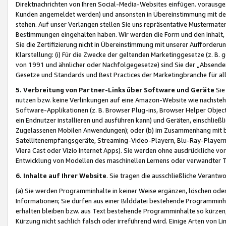
Direktnachrichten von Ihren Social-Media-Websites einfügen. vorausg
Kunden angemeldet werden) und ansonsten in Übereinstimmung mit der
stehen. Auf unser Verlangen stellen Sie uns repräsentative Mustermater
Bestimmungen eingehalten haben. Wir werden die Form und den Inhalt, di
Sie die Zertifizierung nicht in Übereinstimmung mit unserer Aufforderu
Klarstellung: (i) Für die Zwecke der geltenden Marketinggesetze (z. 
von 1991 und ähnlicher oder Nachfolgegesetze) sind Sie der „Absender“ j
Gesetze und Standards und Best Practices der Marketingbranche für 
5. Verbreitung von Partner-Links über Software und Geräte
Sie
nutzen bzw. keine Verlinkungen auf eine Amazon-Website wie nachsteh
Software-Applikationen (z. B. Browser Plug-ins, Browser Helper Objec
ein Endnutzer installieren und ausführen kann) und Geräten, einschlie
Zugelassenen Mobilen Anwendungen); oder (b) im Zusammenhang mit bzw.
Satellitenempfangsgeräte, Streaming-Video-Playern, Blu-Ray-Playern 
Viera Cast oder Vizio Internet Apps). Sie werden ohne ausdrückliche v
Entwicklung von Modellen des maschinellen Lernens oder verwandter 
6. Inhalte auf Ihrer Website
. Sie tragen die ausschließliche Verantwo
(a) Sie werden Programminhalte in keiner Weise ergänzen, löschen oder
Informationen; Sie dürfen aus einer Bilddatei bestehende Programminhal
erhalten bleiben bzw. aus Text bestehende Programminhalte so kürzen, 
Kürzung nicht sachlich falsch oder irreführend wird. Einige Arten von L