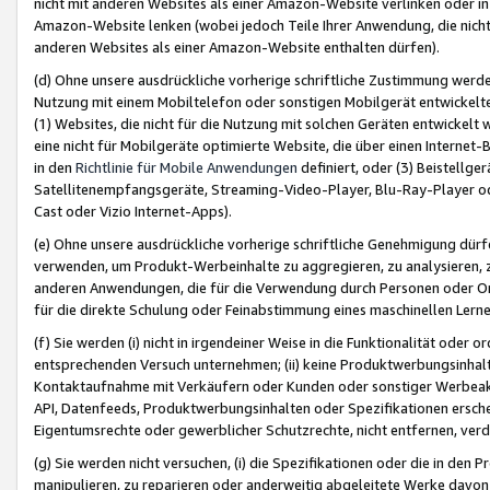
nicht mit anderen Websites als einer Amazon-Website verlinken oder i
Amazon-Website lenken (wobei jedoch Teile Ihrer Anwendung, die nich
anderen Websites als einer Amazon-Website enthalten dürfen).
(d) Ohne unsere ausdrückliche vorherige schriftliche Zustimmung werd
Nutzung mit einem Mobiltelefon oder sonstigen Mobilgerät entwickelt
(1) Websites, die nicht für die Nutzung mit solchen Geräten entwickelt
eine nicht für Mobilgeräte optimierte Website, die über einen Interne
in den
Richtlinie für Mobile Anwendungen
definiert, oder (3) Beistellge
Satellitenempfangsgeräte, Streaming-Video-Player, Blu-Ray-Player ode
Cast oder Vizio Internet-Apps).
(e) Ohne unsere ausdrückliche vorherige schriftliche Genehmigung dürfe
verwenden, um Produkt-Werbeinhalte zu aggregieren, zu analysieren, 
anderen Anwendungen, die für die Verwendung durch Personen oder Or
für die direkte Schulung oder Feinabstimmung eines maschinellen Lern
(f) Sie werden (i) nicht in irgendeiner Weise in die Funktionalität ode
entsprechenden Versuch unternehmen; (ii) keine Produktwerbungsinha
Kontaktaufnahme mit Verkäufern oder Kunden oder sonstiger Werbeaktiv
API, Datenfeeds, Produktwerbungsinhalten oder Spezifikationen erschei
Eigentumsrechte oder gewerblicher Schutzrechte, nicht entfernen, verd
(g) Sie werden nicht versuchen, (i) die Spezifikationen oder die in de
manipulieren, zu reparieren oder anderweitig abgeleitete Werke davon z