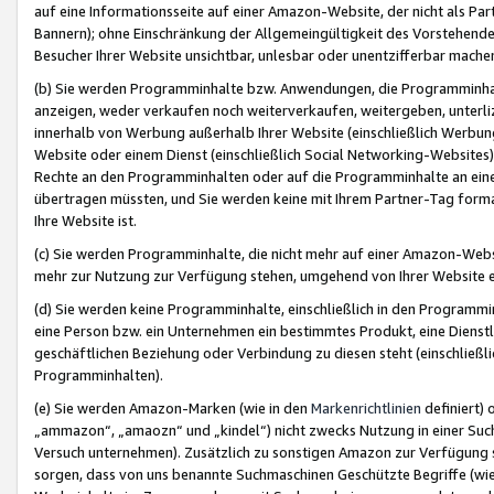
auf eine Informationsseite auf einer Amazon-Website, der nicht als Part
Bannern); ohne Einschränkung der Allgemeingültigkeit des Vorstehende
Besucher Ihrer Website unsichtbar, unlesbar oder unentzifferbar mache
(b) Sie werden Programminhalte bzw. Anwendungen, die Programminhalt
anzeigen, weder verkaufen noch weiterverkaufen, weitergeben, unterli
innerhalb von Werbung außerhalb Ihrer Website (einschließlich Werbun
Website oder einem Dienst (einschließlich Social Networking-Website
Rechte an den Programminhalten oder auf die Programminhalte an eine a
übertragen müssten, und Sie werden keine mit Ihrem Partner-Tag formati
Ihre Website ist.
(c) Sie werden Programminhalte, die nicht mehr auf einer Amazon-Websit
mehr zur Nutzung zur Verfügung stehen, umgehend von Ihrer Website e
(d) Sie werden keine Programminhalte, einschließlich in den Programmin
eine Person bzw. ein Unternehmen ein bestimmtes Produkt, eine Dienstle
geschäftlichen Beziehung oder Verbindung zu diesen steht (einschließli
Programminhalten).
(e) Sie werden Amazon-Marken (wie in den
Markenrichtlinien
definiert) 
„ammazon“, „amaozn“ und „kindel“) nicht zwecks Nutzung in einer Suc
Versuch unternehmen). Zusätzlich zu sonstigen Amazon zur Verfügung 
sorgen, dass von uns benannte Suchmaschinen Geschützte Begriffe (wie 