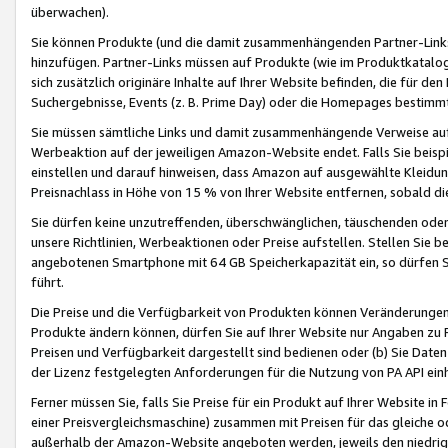
überwachen).
Sie können Produkte (und die damit zusammenhängenden Partner-Links)
hinzufügen. Partner-Links müssen auf Produkte (wie im Produktkatalog de
sich zusätzlich originäre Inhalte auf Ihrer Website befinden, die für 
Suchergebnisse, Events (z. B. Prime Day) oder die Homepages bestimmte
Sie müssen sämtliche Links und damit zusammenhängende Verweise auf z
Werbeaktion auf der jeweiligen Amazon-Website endet. Falls Sie beisp
einstellen und darauf hinweisen, dass Amazon auf ausgewählte Kleidun
Preisnachlass in Höhe von 15 % von Ihrer Website entfernen, sobald di
Sie dürfen keine unzutreffenden, überschwänglichen, täuschenden od
unsere Richtlinien, Werbeaktionen oder Preise aufstellen. Stellen Sie 
angebotenen Smartphone mit 64 GB Speicherkapazität ein, so dürfen S
führt.
Die Preise und die Verfügbarkeit von Produkten können Veränderungen 
Produkte ändern können, dürfen Sie auf Ihrer Website nur Angaben zu P
Preisen und Verfügbarkeit dargestellt sind bedienen oder (b) Sie Daten
der Lizenz festgelegten Anforderungen für die Nutzung von PA API einh
Ferner müssen Sie, falls Sie Preise für ein Produkt auf Ihrer Website in 
einer Preisvergleichsmaschine) zusammen mit Preisen für das gleiche o
außerhalb der Amazon-Website angeboten werden, jeweils den niedrigst