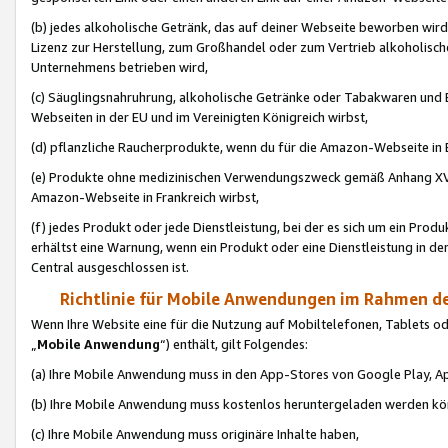
(b) jedes alkoholische Getränk, das auf deiner Webseite beworben wird
Lizenz zur Herstellung, zum Großhandel oder zum Vertrieb alkoholisch
Unternehmens betrieben wird,
(c) Säuglingsnahruhrung, alkoholische Getränke oder Tabakwaren und E
Webseiten in der EU und im Vereinigten Königreich wirbst,
(d) pflanzliche Raucherprodukte, wenn du für die Amazon-Webseite in B
(e) Produkte ohne medizinischen Verwendungszweck gemäß Anhang XVI 
Amazon-Webseite in Frankreich wirbst,
(f) jedes Produkt oder jede Dienstleistung, bei der es sich um ein Prod
erhältst eine Warnung, wenn ein Produkt oder eine Dienstleistung in de
Central ausgeschlossen ist.
Richtlinie für Mobile Anwendungen im Rahmen de
Wenn Ihre Website eine für die Nutzung auf Mobiltelefonen, Tablets 
„
Mobile Anwendung
“) enthält, gilt Folgendes:
(a) Ihre Mobile Anwendung muss in den App-Stores von Google Play, A
(b) Ihre Mobile Anwendung muss kostenlos heruntergeladen werden könn
(c) Ihre Mobile Anwendung muss originäre Inhalte haben,