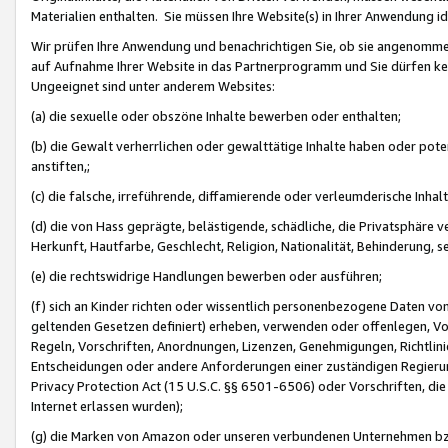
Materialien enthalten. Sie müssen Ihre Website(s) in Ihrer Anwendung ide
Wir prüfen Ihre Anwendung und benachrichtigen Sie, ob sie angenommen
auf Aufnahme Ihrer Website in das Partnerprogramm und Sie dürfen kei
Ungeeignet sind unter anderem Websites:
(a) die sexuelle oder obszöne Inhalte bewerben oder enthalten;
(b) die Gewalt verherrlichen oder gewalttätige Inhalte haben oder pot
anstiften,;
(c) die falsche, irreführende, diffamierende oder verleumderische Inha
(d) die von Hass geprägte, belästigende, schädliche, die Privatsphäre v
Herkunft, Hautfarbe, Geschlecht, Religion, Nationalität, Behinderung, 
(e) die rechtswidrige Handlungen bewerben oder ausführen;
(f) sich an Kinder richten oder wissentlich personenbezogene Daten vo
geltenden Gesetzen definiert) erheben, verwenden oder offenlegen, Vo
Regeln, Vorschriften, Anordnungen, Lizenzen, Genehmigungen, Richtlini
Entscheidungen oder andere Anforderungen einer zuständigen Regierung
Privacy Protection Act (15 U.S.C. §§ 6501-6506) oder Vorschriften, di
Internet erlassen wurden);
(g) die Marken von Amazon oder unseren verbundenen Unternehmen b