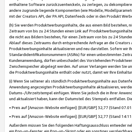
enthaltene Software zurückzuentwickeln, zu zerlegen, zu dekompilier
andere zugrunde liegende Komponenten (wie Modelle, Modellparameter
mit der Creators API, der PA API, Datenfeeds oder in den Produkt Werb
(h) Sie werden Produktwerbungsinhalte, die aus einem Bild bestehen, ni
Zeitraum von bis zu 24 Stunden einen Link auf Produktwerbungsinhalte
die nicht aus Bildern bestehen, für einen Zeitraum von bis zu 24 Stund
Ablauf dieses Zeitraums durch entsprechende Anfrage an die Creators 
Produktwerbungsinhalte aktualisieren und neu darstellen. Sofern wir Ih
Standardidentifikationsnummern (ASINs) für einen unbestimmten Zeitra
Kundenanwendung, dürfen unbeschadet des Vorstehenden Produktwerbu
Zwischenspeicher abgelegt werden. Auf unser Verlangen werden Sie un
die Produktwerbungsinhalte enthält oder nutzt, damit wir Ihre Einhalt
(i) Wenn Sie seltener als stündlich Produktwerbungsinhalte aus Datenfe
Anwendung angezeigten Produktwerbungsinhalte aktualisieren, werden 
Datums-/Uhrzeitstempel einfügen. Wenn Sie jedoch die in Ihrer Anwe
und aktualisiert haben, kann der Datumsteil des Stempels entfallen. Dies
• Preis auf [Amazon-Website einfügen]: [EUR/GBP] 32,77 (Stand 07.01.
• Preis auf [Amazon-Website einfügen]: [EUR/GBP] 32,77 (Stand 14:11 
Außerdem müssen Sie den folgenden Haftungsausschluss entweder neb
ein Pop-up-Fenster, ein Pop-up-Skript oder ein sonstiges vergleichba