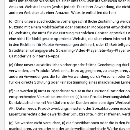
nicht mit anderen Websites als einer Amazon-Website verlinken oder i
Amazon-Website lenken (wobei jedoch Teile Ihrer Anwendung, die nich
anderen Websites als einer Amazon-Website enthalten dürfen).
(d) Ohne unsere ausdrückliche vorherige schriftliche Zustimmung werd
Nutzung mit einem Mobiltelefon oder sonstigen Mobilgerät entwickelt
(1) Websites, die nicht für die Nutzung mit solchen Geräten entwickelt
eine nicht für Mobilgeräte optimierte Website, die über einen Interne
in den
Richtlinie für Mobile Anwendungen
definiert, oder (3) Beistellge
Satellitenempfangsgeräte, Streaming-Video-Player, Blu-Ray-Player ode
Cast oder Vizio Internet-Apps).
(e) Ohne unsere ausdrückliche vorherige schriftliche Genehmigung dürfe
verwenden, um Produkt-Werbeinhalte zu aggregieren, zu analysieren, 
anderen Anwendungen, die für die Verwendung durch Personen oder Or
für die direkte Schulung oder Feinabstimmung eines maschinellen Lern
(f) Sie werden (i) nicht in irgendeiner Weise in die Funktionalität ode
entsprechenden Versuch unternehmen; (ii) keine Produktwerbungsinha
Kontaktaufnahme mit Verkäufern oder Kunden oder sonstiger Werbeaktiv
API, Datenfeeds, Produktwerbungsinhalten oder Spezifikationen erschei
Eigentumsrechte oder gewerblicher Schutzrechte, nicht entfernen, verd
(g) Sie werden nicht versuchen, (i) die Spezifikationen oder die in de
manipulieren, zu reparieren oder anderweitig abgeleitete Werke davon z