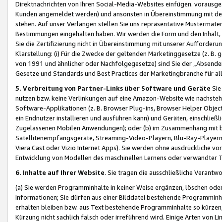
Direktnachrichten von Ihren Social-Media-Websites einfügen. vorausg
Kunden angemeldet werden) und ansonsten in Übereinstimmung mit der
stehen. Auf unser Verlangen stellen Sie uns repräsentative Mustermater
Bestimmungen eingehalten haben. Wir werden die Form und den Inhalt, di
Sie die Zertifizierung nicht in Übereinstimmung mit unserer Aufforderu
Klarstellung: (i) Für die Zwecke der geltenden Marketinggesetze (z. 
von 1991 und ähnlicher oder Nachfolgegesetze) sind Sie der „Absender“ j
Gesetze und Standards und Best Practices der Marketingbranche für 
5. Verbreitung von Partner-Links über Software und Geräte
Sie
nutzen bzw. keine Verlinkungen auf eine Amazon-Website wie nachsteh
Software-Applikationen (z. B. Browser Plug-ins, Browser Helper Objec
ein Endnutzer installieren und ausführen kann) und Geräten, einschlie
Zugelassenen Mobilen Anwendungen); oder (b) im Zusammenhang mit bzw.
Satellitenempfangsgeräte, Streaming-Video-Playern, Blu-Ray-Playern 
Viera Cast oder Vizio Internet Apps). Sie werden ohne ausdrückliche v
Entwicklung von Modellen des maschinellen Lernens oder verwandter 
6. Inhalte auf Ihrer Website
. Sie tragen die ausschließliche Verantwo
(a) Sie werden Programminhalte in keiner Weise ergänzen, löschen oder
Informationen; Sie dürfen aus einer Bilddatei bestehende Programminhal
erhalten bleiben bzw. aus Text bestehende Programminhalte so kürzen, 
Kürzung nicht sachlich falsch oder irreführend wird. Einige Arten von L