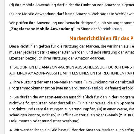
(d) Ihre Mobile Anwendung darf nicht die Funktion von Amazons eige
(e) Ihre Mobile Anwendung darf keine Amazon-Webpages in WebView 
Wir prüfen Ihre Anwendung und benachrichtigen Sie, ob sie angenomm
„
Zugelassene Mobile Anwendung
“ im Sinne der
Vereinbarung
.
Markenrichtlinien für das 
Diese Richtlinien gelten für die Nutzung der Marken, die wir Ihnen als 
müssen jederzeit strikt eingehalten werden, und jede Nutzung der Ama
Lizenzen bezüglich Ihrer Nutzung der Amazon-Marken.
1. SIE DÜRFEN DIE AMAZON-MARKEN AUSSCHLIESSLICH DURCH DARS
AUF EINER AMAZON-WEBSITE MITTELS EINES ENTSPRECHENDEN PART
2. Ihre Nutzung der Amazon-Marken muss (i) im Einklang mit der aktuells
Programmdokumentation (wie im
Vergütungskatalog
definiert) erfolg
3. Sie dürfen die Amazon-Marken ausschließlich für den in der Progr
nicht wie folgt nutzen oder darstellen: (i) in einer Weise, die ein Spo
Produkte und Dienstleistungen zu verunglimpfen, (iii) in einer Weise
schädigen könnte, oder (iv) in Offline-Materialien oder E-Mails (z. B.
Dokumenten oder mündlicher Werbung).
4. Wir werden Ihnen ein Bild bzw. Bilder der Amazon-Marken zur Verfüg