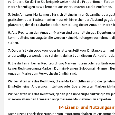
verändern. So dürfen Sie beispielsweise nicht die Proportionen, Farb
Marke hinzufügen bzw. Elemente aus einer Amazon-Marke entfernen.
5. Jede Amazon-Marke muss für sich alleine in ihrer Gesamtheit darge
grafischen oder Textelementen muss ein hinreichender Abstand gegebe
platzieren, der die Lesbarkeit oder Darstellung dieser Amazon-Marke b
6. Alle Rechte an den Amazon-Marken sind unser alleiniges Eigentum, 
kommt alleine uns zugute. Sie werden keine Handlungen vornehmen, 
stehen.
7. Du darfst kein Logo von, oder Inhalte erstellt von,
Drittanbietern au
anderweitig verwenden, es sei denn, du hast von diesem Verkäufer oder
8. Sie dürfen in keiner Rechtsordnung Marken nutzen oder zur Eintragu
keiner Rechtsordnung Marken, Domain-Namen, Subdomain-Namen, Benu
Amazon-Marke zum Verwechseln ähnlich sind.
Wir behalten uns das Recht vor, diese Markenrichtlinien und die gene
Einstellen einer Änderungsmitteilung oder überarbeiteter Markenricht
Wir behalten uns das Recht vor, gegen jede unbefugte Nutzung bzw. jede 
unserem alleinigen Ermessen angemessene Maßnahmen zu ergreifen.
IP-Lizenz- und Nutzungsan
Diese Lizenz regelt Ihre Nutzung von Programminhalten im Zusammen