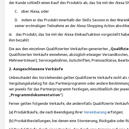
der Kunde schließt einen Kauf des Produkts ab, das Sie mit der Alexa 
C. über Alexa, oder
D. indem er das Produkt innerhalb der Skills Session in den Waren
seiner erstmaligen Teilnahme an der Alexa Shopping Action abschlie
iii. das Produkt, das Sie mit der Alexa-Einkaufsaktion vorgestellt ha
ihm bezahlt.
Die aus den einzelnen Qualifizierten Verkäufen generierten „
Qualifizi
Qualifizierten Verkäufe einnehmen, abzüglich etwaiger Versandkosten
Mehrwertsteuer), Servicegebühren, Gutschriften, Preisnachlässe, Bear
2. Ausgeschlossene Verkäufe
Unbeschadet des Vorstehenden gelten Qualifizierte Verkäufe nicht als
Vergütungskatalog für das Partnerprogramm oder andere Bestimmungen,
wir jeweils für das Partnerprogramm festlegen, einschließlich der jewe
„
Programmdokumentation
“).
Ferner gelten folgende Verkäufe, die andernfalls Qualifizierte Verkä
(a) Produktkäufe, die nach Beendigung Ihrer
Vereinbarung
erfolgen;
(b) Produktbestellungen, bei denen eine Stornierung, Rückgabe oder R