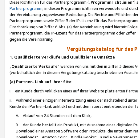
Diese Richtlinien für das Partnerprogramm („
Programmrichtlinien
“)
Partnerprogramm
; in diesen Programmrichtlinien verwendete und durch
der Vereinbarung zugewiesene Bedeutung. Die Rechte und Pflichten de
Partnerprogramm sowie Ziffer 3 der IP-Lizenz für das Partnerprogram
Einschränkung von Ziffer 6 Abs. (a) der Vereinbarung wird hiermit Fol
Partnerprogramm, die IP-Lizenz für das Partnerprogramm oder Ziffer 1
gegen die Vereinbarung.
Vergütungskatalog für das 
1. Qualifizierte Verkäufe und Qualifizierte Umsätze
„
Qualifizierte Verkäufe
“ werden von uns mit den in Ziffer 3 diese
(vorbehaltlich der in diesem Vergütungskatalog beschriebenen Ausnah
(a) Partner- Link auf Ihrer Site
:
i. ein Kunde durch Anklicken eines auf Ihrer Website platzierten Part
ii. während einer einzigen Internetsitzung eines der nachstehend unter (i)
Kunde den Partner-Link anklickt und mit dem zuerst eintretenden der f
A. Ablauf von 24 Stunden seit dem Klick,
B. der Kunde bestellt ein Produkt, mit Ausnahme eines digitalen P
Download einer Amazon Software oder Produkte, die unter dem N
Downloads“, „Amazon Coin“, „Kindle Books“, „Kindle Newspapers“, „