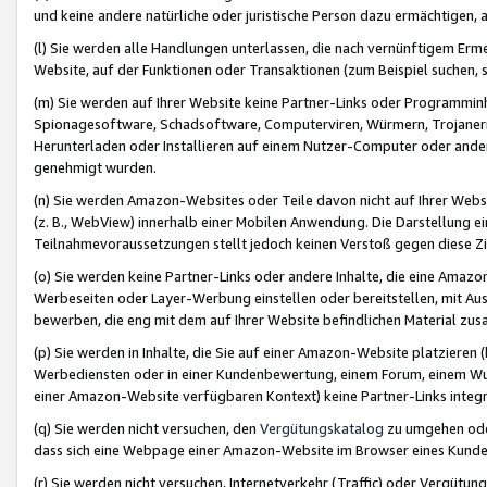
und keine andere natürliche oder juristische Person dazu ermächtigen, a
(l) Sie werden alle Handlungen unterlassen, die nach vernünftigem Erme
Website, auf der Funktionen oder Transaktionen (zum Beispiel suchen, s
(m) Sie werden auf Ihrer Website keine Partner-Links oder Programmin
Spionagesoftware, Schadsoftware, Computerviren, Würmern, Trojaner
Herunterladen oder Installieren auf einem Nutzer-Computer oder ande
genehmigt wurden.
(n) Sie werden Amazon-Websites oder Teile davon nicht auf Ihrer Websi
(z. B., WebView) innerhalb einer Mobilen Anwendung. Die Darstellung ein
Teilnahmevoraussetzungen stellt jedoch keinen Verstoß gegen diese Zif
(o) Sie werden keine Partner-Links oder andere Inhalte, die eine Am
Werbeseiten oder Layer-Werbung einstellen oder bereitstellen, mit Au
bewerben, die eng mit dem auf Ihrer Website befindlichen Material z
(p) Sie werden in Inhalte, die Sie auf einer Amazon-Website platzier
Werbediensten oder in einer Kundenbewertung, einem Forum, einem Wun
einer Amazon-Website verfügbaren Kontext) keine Partner-Links integr
(q) Sie werden nicht versuchen, den
Vergütungskatalog
zu umgehen oder
dass sich eine Webpage einer Amazon-Website im Browser eines Kunden 
(r) Sie werden nicht versuchen, Internetverkehr (Traffic) oder Vergü