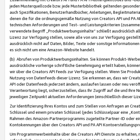
jeden Musterquellcode bzw. jede Musterbibliothek geltenden gesonder
auch Spezifikationen, Benutzerhandbücher, Anleitungen, Begleitmaterial
denen die für die ordnungsgemäße Nutzung von Creators API und PA A
technischen Anforderungen und Test- und Leistungskriterien (zusammen
verwendete Begriff „Produktwerbungsinhalte“ schließt ausdrücklich al
Lizenz zur Verfügung stellen, sowie alle von uns zur Verfügung gestel
ausdrücklich nicht auf Daten, Bilder, Texte oder sonstige Informatione
es sich nicht um eine Amazon-Website handelt.
(b) Abrufen von Produktwerbungsinhalten. Sie können Produkt-Werbein
ausdrückliche vorherige schriftliche Genehmigung erteilt haben, könn
wir über die Creators API Feeds zur Verfügung stellen. Wenn Sie Produk
Nutzung von Datenfeeds dieser Lizenz. Sie erkennen an, dass wir Creat
API oder Datenfeeds jederzeit ändern, auslaufen lassen oder neu veröffe
Verantwortung liegt, sicherzustellen, dass Ihr Zugriff auf die und Ihr
jeweiligen Zeitpunkt aktuellen Anforderungen (einschließlich dieser Liz
Zur Identifizierung Ihres Kontos und zum Stellen von Anfragen an Crea
Schlüssel und einem privaten Schlüssel (jedes Schlüsselpaar eine „Kon
Rahmen des Amazon-Partnerprogramms zugeteilte Partner-ID oder ein
Kontokennungen über den Creators API und PA API Kontoerstellungspro
Um Programmwerbeinhalte über die Creators API Dienste zu erhalten, m