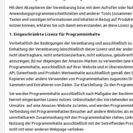
Mit dem Akzeptieren der Vereinbarung bzw. mit dem Aufrufen oder Nutz
Anwendungsprogrammierschnittstellen und anderer Tools (zusammen die
Texten und sonstigen Informationen und Inhalten in Bezug auf Produkte
nutzen können, erklären Sie sich damit einverstanden, an diese Lizenz 
1. Eingeschränkte Lizenz für Programminhalte
Vorbehaltlich der Bedingungen der Vereinbarung und ausschließlich z
Einhaltung der Vereinbarung (einschließlich dieser Lizenz und der ande
nicht übertragbare, nicht unterlizenzierbare, nicht exklusive, gebühren
anzuzeigen; (b) nur diejenigen der Amazon-Marken zu verwenden (wie in 
Programminhalte, ausschließlich auf Ihrer Website und in Übereinstimmu
API, Datenfeeds und Produkt-Werbeinhalte ausschließlich gemäß den Spe
Kopieren oder andere Verwenden von Programminhalten zugunsten Dri
Sammeln und Extrahieren von Daten. Zur Klarstellung: Zu den Program
Sie werden Programminhalte ausschließlich nach Maßgabe der Besti
hiermit eingeräumten Lizenz nutzen. Unbeschadet des Vorstehenden we
Umsätze auf eine Amazon-Website zu leiten, und werden Programminhal
Verbindung mit Programminhalten Besucher auf andere Websites als ein
unmittelbarem Zusammenhang mit den Programminhalten stehen, Links z
Nutzung der Programminhalte ausschließlich mit der betreffenden Pr
nicht mit einer anderen Webpage verlinken.