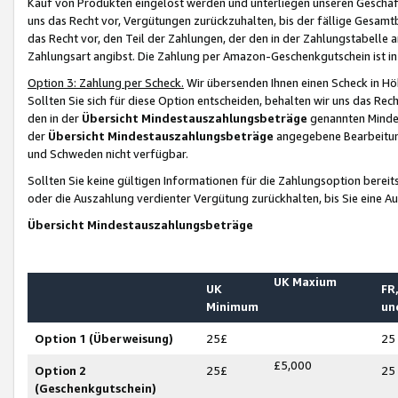
Kauf von Produkten eingelöst werden und unterliegen unseren Geschäf
uns das Recht vor, Vergütungen zurückzuhalten, bis der fällige Gesamt
das Recht vor, den Teil der Zahlungen, der den in der Zahlungstabelle 
Zahlungsart angibst. Die Zahlung per Amazon-Geschenkgutschein ist in
Option 3: Zahlung per Scheck.
Wir übersenden Ihnen einen Scheck in Höh
Sollten Sie sich für diese Option entscheiden, behalten wir uns das Rec
den in der
Übersicht Mindestauszahlungsbeträge
genannten Mindest
der
Übersicht Mindestauszahlungsbeträge
angegebene Bearbeitung
und Schweden nicht verfügbar.
Sollten Sie keine gültigen Informationen für die Zahlungsoption bereit
oder die Auszahlung verdienter Vergütung zurückhalten, bis Sie eine A
Übersicht Mindestauszahlungsbeträge
UK Maxium
UK
FR,
Minimum
un
Option 1 (Überweisung)
25£
25
£5,000
Option 2
25£
25
(Geschenkgutschein)