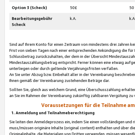
Option 3 (Scheck)
50£
50
Bearbeitungsgebühr
k.A.
k.A
Scheck
Sind auf Ihrem Konto für einen Zeitraum von mindestens drei Jahren kein
Frist von sieben Tagen nach einer entsprechenden Ankündigung die für
Schlussbetrag zurückzuhalten, der dem in der Übersicht Mindestausz
Mindestauszahlungsbetrag entspricht. Ferner können eine etwaig aufg
unterliegen oder durch geltende Verjährungsfristen verfallen.
An Sie unter Abzug bzw. Einbehalt aller in der Vereinbarung beschrieb
Ihnen gemäß der Vereinbarung zustehenden Beträge dar.
Sollten Sie, gleich aus welchem Grund, eine Überschusszahlung erhalte
an Sie im Rahmen der Vereinbarung zukünftig zahlbaren Vergütung zu 
Voraussetzungen für die Teilnahme a
1. Anmeldung und Teilnahmeberechtigung
Sie leiten den Anmeldeprozess ein, indem Sie einen vollständigen und 
muss/müssen originäre Inhalte (original content) enthalten und über d
Originalinhalte, die Materialien von Dritten verwenden, müssen wese