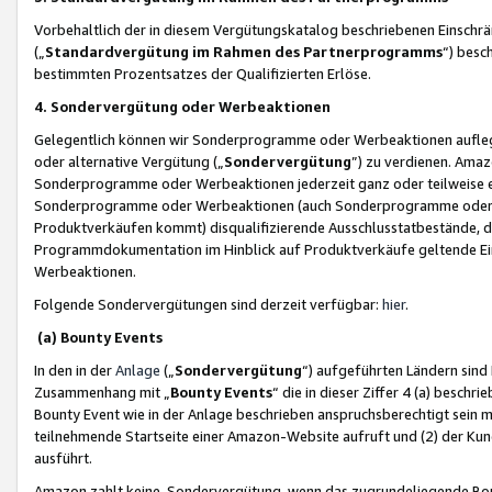
Vorbehaltlich der in diesem Vergütungskatalog beschriebenen Einschr
(„
Standardvergütung im Rahmen des Partnerprogramms
“) besc
bestimmten Prozentsatzes der Qualifizierten Erlöse.
4. Sondervergütung oder Werbeaktionen
Gelegentlich können wir Sonderprogramme oder Werbeaktionen auflegen,
oder alternative Vergütung („
Sondervergütung
”) zu verdienen. Amazo
Sonderprogramme oder Werbeaktionen jederzeit ganz oder teilweise einz
Sonderprogramme oder Werbeaktionen (auch Sonderprogramme oder We
Produktverkäufen kommt) disqualifizierende Ausschlusstatbestände, di
Programmdokumentation im Hinblick auf Produktverkäufe geltende E
Werbeaktionen.
Folgende Sondervergütungen sind derzeit verfügbar:
hier
.
(a) Bounty Events
In den in der
Anlage
(„
Sondervergütung
“) aufgeführten Ländern sind
Zusammenhang mit „
Bounty Events
“ die in dieser Ziffer 4 (a) besch
Bounty Event wie in der Anlage beschrieben anspruchsberechtigt sein mu
teilnehmende Startseite einer Amazon-Website aufruft und (2) der Kun
ausführt.
Amazon zahlt keine Sondervergütung, wenn das zugrundeliegende Boun