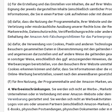
(c) für die Erstellung und das Einstellen von Inhalten, die auf Ihrer We
Eignung der jeweils dargestellten Inhalte (einschließlich sämtlicher 
Informationen, die Sie in einen Partner-Link aufnehmen oder mit diese
(d) dafür, dass die Nutzung der Programminhalte, Ihrer Website und des 
Verletzung oder missbräuchliche Ausübung unserer Rechte bzw. der Recht
Markenrechte, Datenschutzrechte, Veröffentlichungsrechte oder anderer
Einhaltung der
Amazon Anti-Fälschungsrichtlinien für das Partnerpro
(e) dafür, die Verwendung von Cookies, Pixeln und anderen Technologien
Besuchern gesammelten Daten in Übereinstimmung mit den geltenden Ge
und angemessen darzustellen und auf andere Weise die geltenden geset
in sonstiger Weise, einschließlich des ggf. anzuzeigenden Hinweises, d
Werbeanzeigen bereitstellen, von den Besuchern Ihrer Website unmitte
Cookies erkennen können und dafür, dass Sie Informationen über die v
Online-Werbung bereitstellen, soweit nach den anwendbaren gesetzlic
(f) für Ihre Nutzung, der Programminhalte und der Amazon-Marken, u
4. Werbeeinschränkungen.
Sie werden sich nicht an Werbe-, Market
Unternehmen oder in Verbindung mit einer Amazon-Website oder dem Pa
Vereinbarung
gestattet sind. Sie werden sich nicht an Werbeaktivitäten
Logos von uns oder unseren Partnern (einschließlich Amazon-Marken), 
E-Books, physischen Postsendungen, physischen Dokumenten oder in 