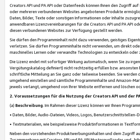
Creators API und PA API oder Datenfeeds können Ihnen den Zugriff auf D
oder mehreren verbundenen Websites angebotenen Produkte ermögliche
Daten, Bilder, Texte oder sonstigen Informationen oder Inhalte zuzugre
anwendbaren Lizenzvereinbarungen für die Creators API und PA API od
diesen verbundenen Websites zur Verfügung gestellt werden.
Sie dürfen den Programminhalt nicht dazu verwenden, geistiges Eigent
verletzen. Sie dürfen Programminhalte nicht verwenden, um direkt ode
maschinelles Lernen oder verwandte Technologien zu entwickeln oder zu
Die Lizenz endet mit sofortiger Wirkung automatisch, wenn Sie zu irg
Vergütungskatalog definiert) nicht rechtzeitig erfüllen bzw. ansonsten
schriftliche Mitteilung an Sie ganz oder teilweise beenden. Sie werden
umgehend einstellen und sämtliche Programminhalte und Amazon-Marke
jeweils verlangt, umgehend von Ihrer Website entfernen und löschen od
2. Voraussetzungen für die Nutzung der Creators API und der P
(a)
Beschreibung
. Im Rahmen dieser Lizenz können wir Ihnen Programmi
• Daten, Bilder, Audio-Dateien, Videos, Logos, Benutzerschnittstellen-
• Textmaterialien, wie beispielsweise Produktinformationen in Textfor
Neben den vorstehenden Produktwerbungsinhalten und dem Zugriff auf 
Zusammenhang mit Creators API und PA API Musterquellcodes und -bibli