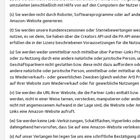
umzuleiten (einschließlich mit Hilfe von auf den Computern der Nutzer i
(s) Sie werden nicht durch Roboter, Softwareprogramme oder auf andere
Amazon-Website generieren.
(t) Sie werden unsere Kundenrezensionen oder Sternebewertungen wed
nutzen, es sei denn, Sie haben über die Creators API und die PA API e
erfüllen die in der Lizenz beschriebenen Voraussetzungen für die Nutzu
(u) Sie werden weder unmittelbar noch mittelbar über Partner-Links P
oder zu Nutzung durch eine andere natürliche oder juristische Person,
Geschäftspartnern nicht gestatten bzw. diese nicht dazu auffordern od
andere natürliche oder juristische Person, unmittelbar oder mittelbar
zu Wiederverkaufs- oder gewerblichen Zwecken (gleich welcher Art) 
auf Ihrer Website zum Wiederverkauf oder für gewerbliche Nutzungen 
(v) Sie werden die URL Ihrer Website, die die Partner-Links enthält b
werden, nicht in einer Weise tarnen, verstecken, manipulieren oder and
nicht mit angemessenem Aufwand in der Lage sind, die Website oder A
Links eine Amazon-Website aufruft.
(w) Sie werden keine Link-Verkürzungen, Schaltflächen, Hyperlinks ode
dahingehend hervorrufen, dass Sie auf eine Amazon-Website verlinken
(x) Auf unser Verlangen hin legen Sie uns eine schriftliche Bestätigung