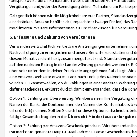
(beispielsweise durch Manipulation oder Kombination von Attributions-
Vergütungen und/oder der Beendigung deiner Teilnahme am Partnerp
Gelegentlich können wir die Möglichkeit unserer Partner, Standardv
einschränken. Amazon behält sich (ungeachtet etwaiger Fristen) das Re
modifizieren. Weitere Informationen zu Einschränkungen für Vergütung
6. Erfassung und Zahlung von Vergütungen
Wir werden wirtschaftlich vertretbare Anstrengungen unternehmen, um 
Nachverfolgung zu ermöglichen und unsere Berichte zu erstellen und di
diesem Monat verdient hast, zusammengefasst sind. Standardvergütung
auf den nächsten Betrag in der Landeswährung gerundet werden (z. B. C
über oder unter dem in deiner Preiskarte angegebenen Satz liegt. Wir
eine Amazon-Webseite etwa 60 Tage nach Ende jedes Kalendermonats, i
wurden. Du kannst wählen, ob du Zahlungen in einer anderen Währung
dafür entscheidest, erklärst du dich damit einverstanden, dass die K
Option 1: Zahlung per Überweisung.
Wir überweisen Ihre Vergütung dir
Namen der Bank, die Kontonummer, den Namen des Kontoinhabers bzw. a
erforderlich) nennen. Sollten Sie sich für diese Option entscheiden, be
fällige Gesamtbetrag den in der
Übersicht Mindestauszahlungsbet
Option 2: Zahlung per Amazon-Geschenkgutschein.
Wir übersenden Ihne
Partnerkonto genannte Haupt-E-Mail-Adresse. Diese Geschenkgutschei