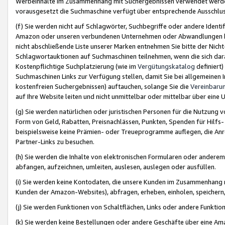
Werbeinhalte im Zusammenhang mit Suchergebnissen verwendet werden,
vorausgesetzt die Suchmaschine verfügt über entsprechende Ausschlu
(f) Sie werden nicht auf Schlagwörter, Suchbegriffe oder andere Ident
Amazon oder unseren verbundenen Unternehmen oder Abwandlungen bzw
nicht abschließende Liste unserer Marken entnehmen Sie bitte der Nich
Schlagwortauktionen auf Suchmaschinen teilnehmen, wenn die sich da
Kostenpflichtige Suchplatzierung (wie im
Vergütungskatalog
definiert
Suchmaschinen Links zur Verfügung stellen, damit Sie bei allgemeinen I
kostenfreien Suchergebnissen) auftauchen, solange Sie die
Vereinbaru
auf Ihre Website leiten und nicht unmittelbar oder mittelbar über eine
(g) Sie werden natürlichen oder juristischen Personen für die Nutzung 
Form von Geld, Rabatten, Preisnachlässen, Punkten, Spenden für Hilfs
beispielsweise keine Prämien- oder Treueprogramme auflegen, die Anrei
Partner-Links zu besuchen.
(h) Sie werden die Inhalte von elektronischen Formularen oder anderem M
abfangen, aufzeichnen, umleiten, auslesen, auslegen oder ausfüllen.
(i) Sie werden keine Kontodaten, die unsere Kunden im Zusammenhang 
Kunden der Amazon-Websites), abfragen, erheben, einholen, speichern,
(j) Sie werden Funktionen von Schaltflächen, Links oder andere Funkti
(k) Sie werden keine Bestellungen oder andere Geschäfte über eine Ama