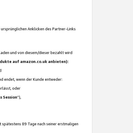
 ursprünglichen Anklicken des Partner-Links
laden und von diesem/dieser bezahlt wird
rodukte auf amazon.co.uk anbieten):
d
 und endet, wenn der Kunde entweder:
erlässt, oder
ls Session
“),
t spätestens 89 Tage nach seiner erstmaligen