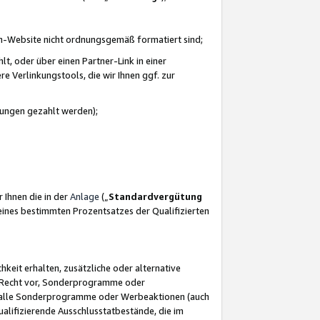
azon-Website nicht ordnungsgemäß formatiert sind;
, oder über einen Partner-Link in einer
e Verlinkungstools, die wir Ihnen ggf. zur
ütungen gezahlt werden);
 Ihnen die in der
Anlage
(„
Standardvergütung
ines bestimmten Prozentsatzes der Qualifizierten
eit erhalten, zusätzliche oder alternative
as Recht vor, Sonderprogramme oder
für alle Sonderprogramme oder Werbeaktionen (auch
lifizierende Ausschlusstatbestände, die im