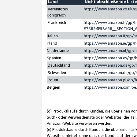
Land
Nicht abschließende List
Vereinigtes
https://www.amazon.co.uk/
Königreich
Frankreich
https://www.amazon.fr/gp/
E78834F9BA58__SECTION_
Italien
https://www.amazon.it/gp/h
Irland
https://www.amazon.ie/gp/
Niederlande
https://www.amazon.nl/gp/
Spanien
https://www.amazon.es/gp/
Deutschland
https://www.amazon.de/gp/
Schweden
https://www.amazon.de/gp/
Polen
https://www.amazon.pl/gp/
Belgien
https://www.amazon.com.be
(d) Produktkäufe durch Kunden, die über einen vo
Such- oder Verweisdienste oder Websites, die Teil
Amazon-Website verwiesen werden;
(e) Produktkäufe durch Kunden, die über einen Li
Website umleitet, ohne dass der Kunde auf der zw