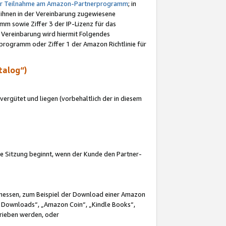
ur Teilnahme am Amazon-Partnerprogramm
; in
 ihnen in der Vereinbarung zugewiesene
m sowie Ziffer 3 der IP-Lizenz für das
 Vereinbarung wird hiermit Folgendes
programm oder Ziffer 1 der Amazon Richtlinie für
talog“)
ergütet und liegen (vorbehaltlich der in diesem
i die Sitzung beginnt, wenn der Kunde den Partner-
Ermessen, zum Beispiel der Download einer Amazon
 Downloads“, „Amazon Coin“, „Kindle Books“,
trieben werden, oder