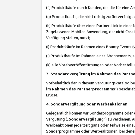
(f) Produktkäufe durch Kunden, die die für eine
(g) Produktkäufe, die nicht richtig zurückverfolg
(h) Produktkäufe über einen Partner-Link in einer
Zugelassenen Mobilen Anwendung, der nicht Creator
Verfügung stellen, nutzt;
(i) Produktkäufe im Rahmen eines Bounty Events (w
(j) Produktkäufe im Rahmen eines Abonnements, so
(k) alle Vorabveröffentlichungen oder Vorbestellu
3. Standardvergütung im Rahmen des Part
Vorbehaltlich der in diesem Vergütungskatalog b
im Rahmen des Partnerprogramms
“) beschri
Erlöse.
4. Sondervergütung oder Werbeaktionen
Gelegentlich können wir Sonderprogramme oder Wer
Vergütung („
Sondervergütung
”) zu verdienen. 
Werbeaktionen jederzeit ganz oder teilweise einz
Sonderprogramme oder Werbeaktionen, bei denen e