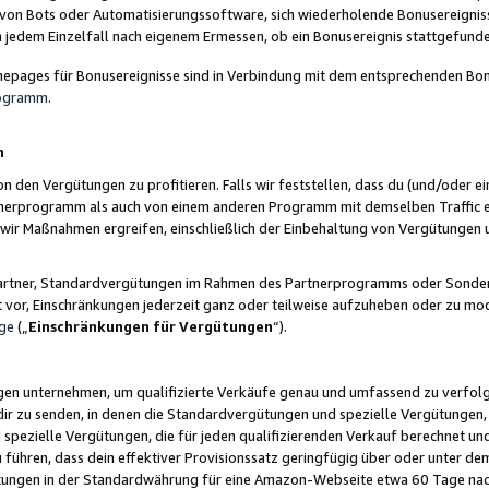
 von Bots oder Automatisierungssoftware, sich wiederholende Bonusereignisse
n jedem Einzelfall nach eigenem Ermessen, ob ein Bonusereignis stattgefund
epages für Bonusereignisse sind in Verbindung mit dem entsprechenden Bonu
rogramm
.
n
den Vergütungen zu profitieren. Falls wir feststellen, dass du (und/oder ein
erprogramm als auch von einem anderen Programm mit demselben Traffic ei
n wir Maßnahmen ergreifen, einschließlich der Einbehaltung von Vergütunge
r Partner, Standardvergütungen im Rahmen des Partnerprogramms oder Sonde
ht vor, Einschränkungen jederzeit ganz oder teilweise aufzuheben oder zu mod
ge
(„
Einschränkungen für Vergütungen
“).
ngen unternehmen, um qualifizierte Verkäufe genau und umfassend zu verfol
dir zu senden, in denen die Standardvergütungen und spezielle Vergütungen, 
pezielle Vergütungen, die für jeden qualifizierenden Verkauf berechnet un
 führen, dass dein effektiver Provisionssatz geringfügig über oder unter dem
ungen in der Standardwährung für eine Amazon-Webseite etwa 60 Tage nach