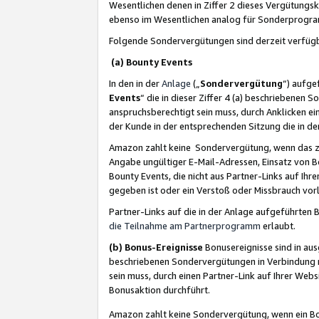
Wesentlichen denen in Ziffer 2 dieses Vergütung
ebenso im Wesentlichen analog für Sonderprogr
Folgende Sondervergütungen sind derzeit verfüg
(a) Bounty Events
In den in der
Anlage
(„
Sondervergütung
“) aufge
Events
“ die in dieser Ziffer 4 (a) beschriebenen 
anspruchsberechtigt sein muss, durch Anklicken ei
der Kunde in der entsprechenden Sitzung die in d
Amazon zahlt keine Sondervergütung, wenn das z
Angabe ungültiger E-Mail-Adressen, Einsatz von B
Bounty Events, die nicht aus Partner-Links auf Ihre
gegeben ist oder ein Verstoß oder Missbrauch vorl
Partner-Links auf die in der Anlage aufgeführte
die Teilnahme am Partnerprogramm
erlaubt.
(b) Bonus-Ereignisse
Bonusereignisse sind in au
beschriebenen Sondervergütungen in Verbindung m
sein muss, durch einen Partner-Link auf Ihrer We
Bonusaktion durchführt.
Amazon zahlt keine Sondervergütung, wenn ein Bon