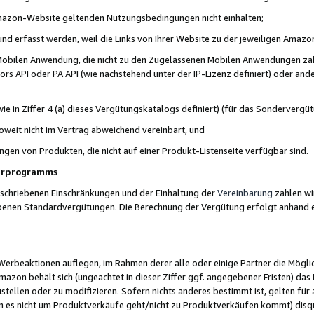
 Amazon-Website geltenden Nutzungsbedingungen nicht einhalten;
t und erfasst werden, weil die Links von Ihrer Website zu der jeweiligen Am
 Mobilen Anwendung, die nicht zu den Zugelassenen Mobilen Anwendungen zählt
s API oder PA API (wie nachstehend unter der IP-Lizenz definiert) oder ander
ie in Ziffer 4 (a) dieses Vergütungskatalogs definiert) (für das Sonderverg
weit nicht im Vertrag abweichend vereinbart, und
ngen von Produkten, die nicht auf einer Produkt-Listenseite verfügbar sind.
nerprogramms
eschriebenen Einschränkungen und der Einhaltung der
Vereinbarung
zahlen wir
ebenen Standardvergütungen. Die Berechnung der Vergütung erfolgt anhand e
beaktionen auflegen, im Rahmen derer alle oder einige Partner die Möglichk
Amazon behält sich (ungeachtet in dieser Ziffer ggf. angegebener Fristen) d
ustellen oder zu modifizieren. Sofern nichts anderes bestimmt ist, gelten 
s nicht um Produktverkäufe geht/nicht zu Produktverkäufen kommt) disqua