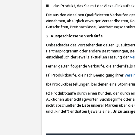
iii. das Produkt, das Sie mit der Alexa-Einkaufsa
Die aus den einzelnen Qualifizierten Verkäufen gen
einnehmen, abzüglich etwaiger Versandkosten, Ko
Gutschriften, Preisnachlässe, Bearbeitungsgebühr
2. Ausgeschlossene Verkäufe
Unbeschadet des Vorstehenden gelten Qualifiziert
Partnerprogramm oder andere Bestimmungen, Beding
einschließlich der jeweils aktuellen Fassung der
Ve
Ferner gelten folgende Verkäufe, die andernfalls
(a) Produktkäufe, die nach Beendigung Ihrer
Verei
(b) Produktbestellungen, bei denen eine Stornier
(c) Produktkäufe durch einen Kunden, der durch e
Auktionen über Schlagwörter, Suchbegriffe oder a
nicht abschließende Liste unserer Marken über di
und „kindel“) enthalten (jeweils eine „
Unzulässig