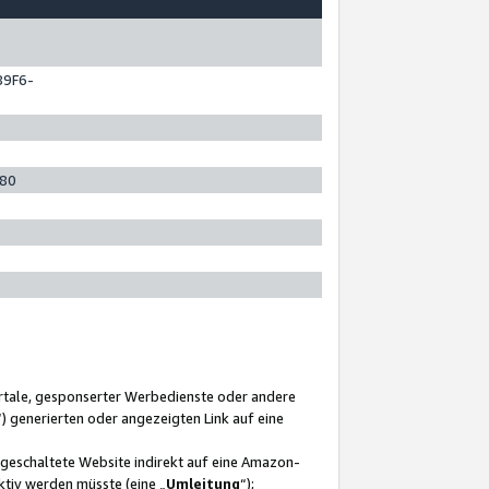
89F6-
280
ortale, gesponserter Werbedienste oder andere
“) generierten oder angezeigten Link auf eine
ngeschaltete Website indirekt auf eine Amazon-
ktiv werden müsste (eine „
Umleitung
“);