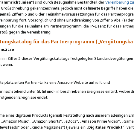
rammrichtlinien
“) sind durch Bezugnahme Bestandteil der
Vereinbarung z
Großschreibung gekennzeichnete, jedoch nicht definierte Begriffe haben die
 gemäß Ziffern 3 und 6 der Teilnahmevoraussetzungen für das Partnerprogram
nbarung fort. Vorsorglich und ohne Einschränkung von Ziffer 6 Abs. (a) der
ungen für die Teilnahme am Partnerprogramm, die IP-Lizenz für das Partner
rstoß gegen die Vereinbarung.
ungskatalog für das Partnerprogramm („Vergütungska
 Umsätze
n in Ziffer 3 dieses Vergütungskatalogs festgelegten Standardvergütungen v
r, wenn:
ite platzierten Partner-Links eine Amazon-Website aufruft; und
r nachstehend unter (i), (ii) und (iii) beschriebenen Ereignisse eintritt, wobe
 folgenden Ereignisse endet:
hme eines digitalen Produkts (gemäß Feststellung nach unserem alleinigen 
 „Amazon Music“, „Amazon Shorts“, „eDocs“, „Amazon Prime Video“, „Game
Newsfeeds“ oder „Kindle Magazines“) (jeweils ein „
Digitales Produkt
“) ver