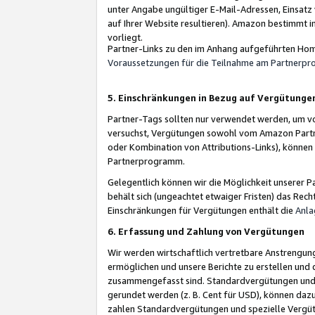
unter Angabe ungültiger E-Mail-Adressen, Einsatz
auf Ihrer Website resultieren). Amazon bestimmt i
vorliegt.
Partner-Links zu den im Anhang aufgeführten Hom
Voraussetzungen für die Teilnahme am Partnerp
5. Einschränkungen in Bezug auf Vergütunge
Partner-Tags sollten nur verwendet werden, um von 
versuchst, Vergütungen sowohl vom Amazon Partn
oder Kombination von Attributions-Links), könne
Partnerprogramm.
Gelegentlich können wir die Möglichkeit unsere
behält sich (ungeachtet etwaiger Fristen) das Rec
Einschränkungen für Vergütungen enthält die
Anla
6. Erfassung und Zahlung von Vergütungen
Wir werden wirtschaftlich vertretbare Anstrengu
ermöglichen und unsere Berichte zu erstellen und 
zusammengefasst sind. Standardvergütungen und s
gerundet werden (z. B. Cent für USD), können dazu
zahlen Standardvergütungen und spezielle Vergüt