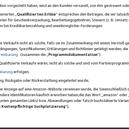
ktion vorgestellt haben, wird an den Kunden versandt, von ihm gestreamt od
erierten „
Qualifizierten Erlöse
“ entsprechen den Beträgen, die wir tatsäch
sten für Geschenkverpackung, Bearbeitungsgebühren, Steuern (z. B. Umsatz-
en bei Kreditkartenzahlung und uneinbringlicher Forderungen.
e Verkäufe nicht als solche, falls sie im Zusammenhang mit einem Verstoß 
ungen, Spezifikationen, Erklärungen und Richtlinien getätigt werden, die 
reinbarung
(zusammen die „
Programmdokumentation
“).
 Qualifizierte Verkäufe wären, nicht als solche und sind vom Partnerprogra
nbarung
erfolgen;
ung, Rückgabe oder Rückerstattung eingeleitet wurde;
ine Anzeige auf eine Amazon-Website verwiesen wurde, die Sieeinschließlich
ndere Identifikatoren käuflich erworben haben,die das Wort „amazon“ oder 
e unten genannten Links) bzw. Abwandlungen oder falsch buchstabierte Varia
e Kostenpflichtige Suchplatzierung
”);