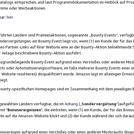
skatalogs entsprechen, und laut Programmdokumentation im Hinblick auf Pr
amme oder Werbeaktionen.
bar:
hier
.
führten Ländern sind Prämienaktionen, sogenannte „Bounty Events“, verfügb
Sondervergütungen; ein Bounty Event liegt vor, wenn (1) ein Kunde der für da
nes Partner-Links auf Ihrer Website eine an der Bounty-Aktion teilnehmende 
er Anlage beschriebene Bounty-Aktion ausführt.
ugrundeliegende Bounty Event aufgrund eines Verstoßes oder anderen Miss
ots oder Automatisierungssoftware, im Falle mehrerer Bounty Events einer e
r Website resultieren) disqualifiziert wurde. Amazon legt im alleinigen Ermess
iegt.
n Bounty-spezifischen Homepages sind im Zusammenhang mit dem jeweiligen
sgewählten Ländern verfügbar, die im
Anhang
(„
Sondervergütung
“)aufgefüh
it "
Bonusereignissen
", die eintreten, wenn (1) ein Kunde, der für das Bon
bsite auf die Amazon-Website klickt und (2) der Kunde während der sich dar
usereignis aufgrund eines Verstoßes oder eines anderen Missbrauchs disqua