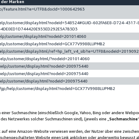
e der Marken
gp/feature.html?ie=UTF8&docId=1000642963
help/customer/display.html?nodeId=548524#GUID-602FA6E8-D724-4317-
64DE0ED1D744420E933ED292E5A7B3D3
elp/customer/display.html?nodeId=201014060
help/customer/display.html?nodeId=GCX77V9988LUPMB2
help/customer/display.html/ref=hp_left_v4_sib?ie=UTF8&nodeId=201909
help/customer/display.html/?nodeId=201014060
help/customer/display.html?nodeId=200975440
help/customer/display.html?nodeId=200975440
help/customer/display.html?nodeId=200975440
/gp/help/customer/display.html?nodeId=GCX77V9988LUPMB2
n einer Suchmaschine (einschließlich Google, Yahoo, Bing oder andere Webp
 des Netzwerkes solcher Suchmaschinen sind), (jeweils eine „
Suchmaschine
nk auf eine Amazon-Website verwiesen werden, der Nutzer über eine zwische
ischengeschalteten Website einen Link anklicken oder anderweitig bewusst a