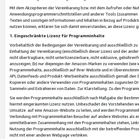
Mit dem Akzeptieren der Vereinbarung bzw. mit dem Aufrufen oder Nutz
Anwendungsprogrammierschnittstellen und anderer Tools (zusammen die
Texten und sonstigen Informationen und Inhalten in Bezug auf Produkte
nutzen können, erklären Sie sich damit einverstanden, an diese Lizenz 
1. Eingeschränkte Lizenz für Programminhalte
Vorbehaltlich der Bedingungen der Vereinbarung und ausschließlich z
Einhaltung der Vereinbarung (einschließlich dieser Lizenz und der ande
nicht übertragbare, nicht unterlizenzierbare, nicht exklusive, gebühren
anzuzeigen; (b) nur diejenigen der Amazon-Marken zu verwenden (wie in 
Programminhalte, ausschließlich auf Ihrer Website und in Übereinstimmu
API, Datenfeeds und Produkt-Werbeinhalte ausschließlich gemäß den Spe
Kopieren oder andere Verwenden von Programminhalten zugunsten Dri
Sammeln und Extrahieren von Daten. Zur Klarstellung: Zu den Program
Sie werden Programminhalte ausschließlich nach Maßgabe der Besti
hiermit eingeräumten Lizenz nutzen. Unbeschadet des Vorstehenden we
Umsätze auf eine Amazon-Website zu leiten, und werden Programminhal
Verbindung mit Programminhalten Besucher auf andere Websites als ein
unmittelbarem Zusammenhang mit den Programminhalten stehen, Links z
Nutzung der Programminhalte ausschließlich mit der betreffenden Pr
nicht mit einer anderen Webpage verlinken.