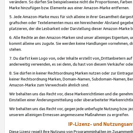
verändern. So dürfen Sie beispielsweise nicht die Proportionen, Farb
Marke hinzufügen bzw. Elemente aus einer Amazon-Marke entfernen.
5. Jede Amazon-Marke muss für sich alleine in ihrer Gesamtheit darge
grafischen oder Textelementen muss ein hinreichender Abstand gegebe
platzieren, der die Lesbarkeit oder Darstellung dieser Amazon-Marke b
6. Alle Rechte an den Amazon-Marken sind unser alleiniges Eigentum, 
kommt alleine uns zugute. Sie werden keine Handlungen vornehmen, 
stehen.
7. Du darfst kein Logo von, oder Inhalte erstellt von,
Drittanbietern au
anderweitig verwenden, es sei denn, du hast von diesem Verkäufer oder
8. Sie dürfen in keiner Rechtsordnung Marken nutzen oder zur Eintragu
keiner Rechtsordnung Marken, Domain-Namen, Subdomain-Namen, Benu
Amazon-Marke zum Verwechseln ähnlich sind.
Wir behalten uns das Recht vor, diese Markenrichtlinien und die gene
Einstellen einer Änderungsmitteilung oder überarbeiteter Markenricht
Wir behalten uns das Recht vor, gegen jede unbefugte Nutzung bzw. jede 
unserem alleinigen Ermessen angemessene Maßnahmen zu ergreifen.
IP-Lizenz- und Nutzungsan
Diese Lizenz regelt Ihre Nutzung von Programminhalten im Zusammen