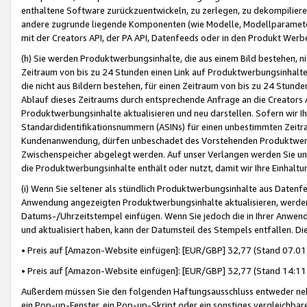
enthaltene Software zurückzuentwickeln, zu zerlegen, zu dekompilier
andere zugrunde liegende Komponenten (wie Modelle, Modellparameter
mit der Creators API, der PA API, Datenfeeds oder in den Produkt Werb
(h) Sie werden Produktwerbungsinhalte, die aus einem Bild bestehen, ni
Zeitraum von bis zu 24 Stunden einen Link auf Produktwerbungsinhalte
die nicht aus Bildern bestehen, für einen Zeitraum von bis zu 24 Stund
Ablauf dieses Zeitraums durch entsprechende Anfrage an die Creators 
Produktwerbungsinhalte aktualisieren und neu darstellen. Sofern wir Ih
Standardidentifikationsnummern (ASINs) für einen unbestimmten Zeitra
Kundenanwendung, dürfen unbeschadet des Vorstehenden Produktwerbu
Zwischenspeicher abgelegt werden. Auf unser Verlangen werden Sie un
die Produktwerbungsinhalte enthält oder nutzt, damit wir Ihre Einhalt
(i) Wenn Sie seltener als stündlich Produktwerbungsinhalte aus Datenfe
Anwendung angezeigten Produktwerbungsinhalte aktualisieren, werden 
Datums-/Uhrzeitstempel einfügen. Wenn Sie jedoch die in Ihrer Anwe
und aktualisiert haben, kann der Datumsteil des Stempels entfallen. Dies
• Preis auf [Amazon-Website einfügen]: [EUR/GBP] 32,77 (Stand 07.01.
• Preis auf [Amazon-Website einfügen]: [EUR/GBP] 32,77 (Stand 14:11 
Außerdem müssen Sie den folgenden Haftungsausschluss entweder neb
ein Pop-up-Fenster, ein Pop-up-Skript oder ein sonstiges vergleichba