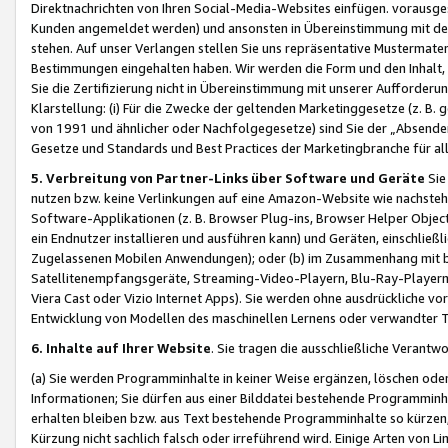
Direktnachrichten von Ihren Social-Media-Websites einfügen. vorausg
Kunden angemeldet werden) und ansonsten in Übereinstimmung mit der
stehen. Auf unser Verlangen stellen Sie uns repräsentative Mustermater
Bestimmungen eingehalten haben. Wir werden die Form und den Inhalt, di
Sie die Zertifizierung nicht in Übereinstimmung mit unserer Aufforderu
Klarstellung: (i) Für die Zwecke der geltenden Marketinggesetze (z. 
von 1991 und ähnlicher oder Nachfolgegesetze) sind Sie der „Absender“ j
Gesetze und Standards und Best Practices der Marketingbranche für 
5. Verbreitung von Partner-Links über Software und Geräte
Sie
nutzen bzw. keine Verlinkungen auf eine Amazon-Website wie nachsteh
Software-Applikationen (z. B. Browser Plug-ins, Browser Helper Objec
ein Endnutzer installieren und ausführen kann) und Geräten, einschlie
Zugelassenen Mobilen Anwendungen); oder (b) im Zusammenhang mit bzw.
Satellitenempfangsgeräte, Streaming-Video-Playern, Blu-Ray-Playern 
Viera Cast oder Vizio Internet Apps). Sie werden ohne ausdrückliche v
Entwicklung von Modellen des maschinellen Lernens oder verwandter 
6. Inhalte auf Ihrer Website
. Sie tragen die ausschließliche Verantwo
(a) Sie werden Programminhalte in keiner Weise ergänzen, löschen oder
Informationen; Sie dürfen aus einer Bilddatei bestehende Programminhal
erhalten bleiben bzw. aus Text bestehende Programminhalte so kürzen, 
Kürzung nicht sachlich falsch oder irreführend wird. Einige Arten von L