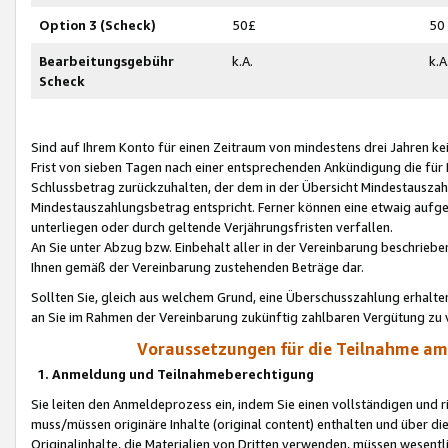
Option 3 (Scheck)
50£
50
Bearbeitungsgebühr
k.A.
k.A
Scheck
Sind auf Ihrem Konto für einen Zeitraum von mindestens drei Jahren kein
Frist von sieben Tagen nach einer entsprechenden Ankündigung die für
Schlussbetrag zurückzuhalten, der dem in der Übersicht Mindestausz
Mindestauszahlungsbetrag entspricht. Ferner können eine etwaig aufg
unterliegen oder durch geltende Verjährungsfristen verfallen.
An Sie unter Abzug bzw. Einbehalt aller in der Vereinbarung beschrieb
Ihnen gemäß der Vereinbarung zustehenden Beträge dar.
Sollten Sie, gleich aus welchem Grund, eine Überschusszahlung erhalte
an Sie im Rahmen der Vereinbarung zukünftig zahlbaren Vergütung zu 
Voraussetzungen für die Teilnahme a
1. Anmeldung und Teilnahmeberechtigung
Sie leiten den Anmeldeprozess ein, indem Sie einen vollständigen und 
muss/müssen originäre Inhalte (original content) enthalten und über d
Originalinhalte, die Materialien von Dritten verwenden, müssen wese