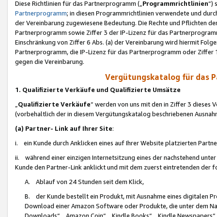
Diese Richtlinien für das Partnerprogramm („
Programmrichtlinien
“)
Partnerprogramm
; in diesen Programmrichtlinien verwendete und durch
der Vereinbarung zugewiesene Bedeutung. Die Rechte und Pflichten de
Partnerprogramm sowie Ziffer 3 der IP-Lizenz für das Partnerprogram
Einschränkung von Ziffer 6 Abs. (a) der Vereinbarung wird hiermit Fol
Partnerprogramm, die IP-Lizenz für das Partnerprogramm oder Ziffer 1
gegen die Vereinbarung.
Vergütungskatalog für das 
1. Qualifizierte Verkäufe und Qualifizierte Umsätze
„
Qualifizierte Verkäufe
“ werden von uns mit den in Ziffer 3 diese
(vorbehaltlich der in diesem Vergütungskatalog beschriebenen Ausnah
(a) Partner- Link auf Ihrer Site
:
i. ein Kunde durch Anklicken eines auf Ihrer Website platzierten Part
ii. während einer einzigen Internetsitzung eines der nachstehend unter (i)
Kunde den Partner-Link anklickt und mit dem zuerst eintretenden der f
A. Ablauf von 24 Stunden seit dem Klick,
B. der Kunde bestellt ein Produkt, mit Ausnahme eines digitalen P
Download einer Amazon Software oder Produkte, die unter dem N
Downloads“, „Amazon Coin“, „Kindle Books“, „Kindle Newspapers“, „