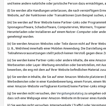
und keine andere natürliche oder juristische Person dazu ermächtigen, a
(l) Sie werden alle Handlungen unterlassen, die nach vernünftigem Erme
Website, auf der Funktionen oder Transaktionen (zum Beispiel suchen, s
(m) Sie werden auf Ihrer Website keine Partner-Links oder Programmin
Spionagesoftware, Schadsoftware, Computerviren, Würmern, Trojaner
Herunterladen oder Installieren auf einem Nutzer-Computer oder ande
genehmigt wurden.
(n) Sie werden Amazon-Websites oder Teile davon nicht auf Ihrer Websi
(z. B., WebView) innerhalb einer Mobilen Anwendung. Die Darstellung ein
Teilnahmevoraussetzungen stellt jedoch keinen Verstoß gegen diese Zif
(o) Sie werden keine Partner-Links oder andere Inhalte, die eine Am
Werbeseiten oder Layer-Werbung einstellen oder bereitstellen, mit Au
bewerben, die eng mit dem auf Ihrer Website befindlichen Material z
(p) Sie werden in Inhalte, die Sie auf einer Amazon-Website platzier
Werbediensten oder in einer Kundenbewertung, einem Forum, einem Wun
einer Amazon-Website verfügbaren Kontext) keine Partner-Links integr
(q) Sie werden nicht versuchen, den
Vergütungskatalog
zu umgehen oder
dass sich eine Webpage einer Amazon-Website im Browser eines Kunden 
(r) Sie werden nicht versuchen, Internetverkehr (Traffic) oder Vergü