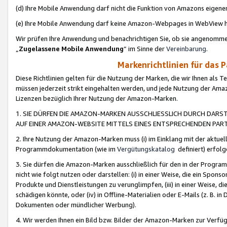
(d) Ihre Mobile Anwendung darf nicht die Funktion von Amazons eige
(e) Ihre Mobile Anwendung darf keine Amazon-Webpages in WebView 
Wir prüfen Ihre Anwendung und benachrichtigen Sie, ob sie angenomm
„
Zugelassene Mobile Anwendung
“ im Sinne der
Vereinbarung
.
Markenrichtlinien für das 
Diese Richtlinien gelten für die Nutzung der Marken, die wir Ihnen als 
müssen jederzeit strikt eingehalten werden, und jede Nutzung der Ama
Lizenzen bezüglich Ihrer Nutzung der Amazon-Marken.
1. SIE DÜRFEN DIE AMAZON-MARKEN AUSSCHLIESSLICH DURCH DARS
AUF EINER AMAZON-WEBSITE MITTELS EINES ENTSPRECHENDEN PART
2. Ihre Nutzung der Amazon-Marken muss (i) im Einklang mit der aktuells
Programmdokumentation (wie im
Vergütungskatalog
definiert) erfolg
3. Sie dürfen die Amazon-Marken ausschließlich für den in der Progr
nicht wie folgt nutzen oder darstellen: (i) in einer Weise, die ein Spo
Produkte und Dienstleistungen zu verunglimpfen, (iii) in einer Weise
schädigen könnte, oder (iv) in Offline-Materialien oder E-Mails (z. B.
Dokumenten oder mündlicher Werbung).
4. Wir werden Ihnen ein Bild bzw. Bilder der Amazon-Marken zur Verfüg