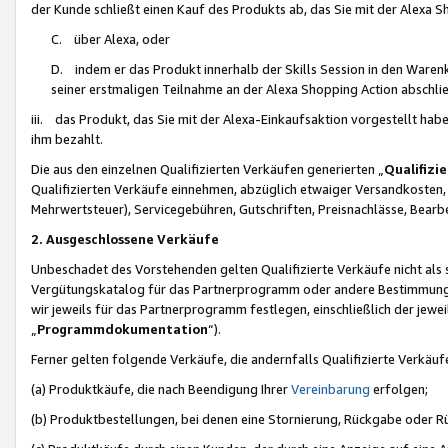
der Kunde schließt einen Kauf des Produkts ab, das Sie mit der Alexa 
C. über Alexa, oder
D. indem er das Produkt innerhalb der Skills Session in den Waren
seiner erstmaligen Teilnahme an der Alexa Shopping Action abschlie
iii. das Produkt, das Sie mit der Alexa-Einkaufsaktion vorgestellt ha
ihm bezahlt.
Die aus den einzelnen Qualifizierten Verkäufen generierten „
Qualifizi
Qualifizierten Verkäufe einnehmen, abzüglich etwaiger Versandkosten
Mehrwertsteuer), Servicegebühren, Gutschriften, Preisnachlässe, Bear
2. Ausgeschlossene Verkäufe
Unbeschadet des Vorstehenden gelten Qualifizierte Verkäufe nicht als
Vergütungskatalog für das Partnerprogramm oder andere Bestimmungen,
wir jeweils für das Partnerprogramm festlegen, einschließlich der jewe
„
Programmdokumentation
“).
Ferner gelten folgende Verkäufe, die andernfalls Qualifizierte Verkä
(a) Produktkäufe, die nach Beendigung Ihrer
Vereinbarung
erfolgen;
(b) Produktbestellungen, bei denen eine Stornierung, Rückgabe oder R