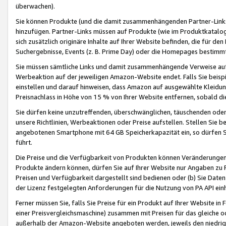
überwachen).
Sie können Produkte (und die damit zusammenhängenden Partner-Links)
hinzufügen. Partner-Links müssen auf Produkte (wie im Produktkatalog de
sich zusätzlich originäre Inhalte auf Ihrer Website befinden, die für 
Suchergebnisse, Events (z. B. Prime Day) oder die Homepages bestimmte
Sie müssen sämtliche Links und damit zusammenhängende Verweise auf z
Werbeaktion auf der jeweiligen Amazon-Website endet. Falls Sie beisp
einstellen und darauf hinweisen, dass Amazon auf ausgewählte Kleidun
Preisnachlass in Höhe von 15 % von Ihrer Website entfernen, sobald di
Sie dürfen keine unzutreffenden, überschwänglichen, täuschenden od
unsere Richtlinien, Werbeaktionen oder Preise aufstellen. Stellen Sie 
angebotenen Smartphone mit 64 GB Speicherkapazität ein, so dürfen S
führt.
Die Preise und die Verfügbarkeit von Produkten können Veränderungen 
Produkte ändern können, dürfen Sie auf Ihrer Website nur Angaben zu P
Preisen und Verfügbarkeit dargestellt sind bedienen oder (b) Sie Daten
der Lizenz festgelegten Anforderungen für die Nutzung von PA API einh
Ferner müssen Sie, falls Sie Preise für ein Produkt auf Ihrer Website in 
einer Preisvergleichsmaschine) zusammen mit Preisen für das gleiche o
außerhalb der Amazon-Website angeboten werden, jeweils den niedrigst