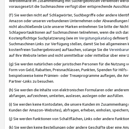
Werbeinhalte im Zusammenhang mit Suchergebnissen verwendet werden,
vorausgesetzt die Suchmaschine verfügt über entsprechende Ausschlu
(f) Sie werden nicht auf Schlagwörter, Suchbegriffe oder andere Ident
Amazon oder unseren verbundenen Unternehmen oder Abwandlungen bzw
nicht abschließende Liste unserer Marken entnehmen Sie bitte der Nich
Schlagwortauktionen auf Suchmaschinen teilnehmen, wenn die sich da
Kostenpflichtige Suchplatzierung (wie im
Vergütungskatalog
definiert
Suchmaschinen Links zur Verfügung stellen, damit Sie bei allgemeinen I
kostenfreien Suchergebnissen) auftauchen, solange Sie die
Vereinbaru
auf Ihre Website leiten und nicht unmittelbar oder mittelbar über eine
(g) Sie werden natürlichen oder juristischen Personen für die Nutzung 
Form von Geld, Rabatten, Preisnachlässen, Punkten, Spenden für Hilfs
beispielsweise keine Prämien- oder Treueprogramme auflegen, die Anrei
Partner-Links zu besuchen.
(h) Sie werden die Inhalte von elektronischen Formularen oder anderem M
abfangen, aufzeichnen, umleiten, auslesen, auslegen oder ausfüllen.
(i) Sie werden keine Kontodaten, die unsere Kunden im Zusammenhang 
Kunden der Amazon-Websites), abfragen, erheben, einholen, speichern,
(j) Sie werden Funktionen von Schaltflächen, Links oder andere Funkti
(k) Sie werden keine Bestellungen oder andere Geschäfte über eine Ama