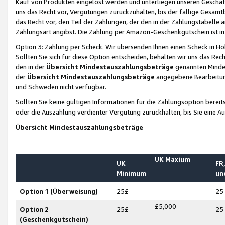
Kauf von Produkten eingelöst werden und unterliegen unseren Geschäf
uns das Recht vor, Vergütungen zurückzuhalten, bis der fällige Gesamt
das Recht vor, den Teil der Zahlungen, der den in der Zahlungstabelle 
Zahlungsart angibst. Die Zahlung per Amazon-Geschenkgutschein ist in
Option 3: Zahlung per Scheck.
Wir übersenden Ihnen einen Scheck in Höh
Sollten Sie sich für diese Option entscheiden, behalten wir uns das Rec
den in der
Übersicht Mindestauszahlungsbeträge
genannten Mindest
der
Übersicht Mindestauszahlungsbeträge
angegebene Bearbeitung
und Schweden nicht verfügbar.
Sollten Sie keine gültigen Informationen für die Zahlungsoption bereit
oder die Auszahlung verdienter Vergütung zurückhalten, bis Sie eine A
Übersicht Mindestauszahlungsbeträge
UK Maxium
UK
FR,
Minimum
un
Option 1 (Überweisung)
25£
25
£5,000
Option 2
25£
25
(Geschenkgutschein)