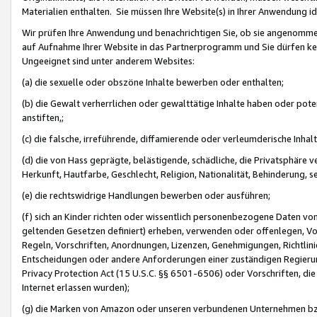
Materialien enthalten. Sie müssen Ihre Website(s) in Ihrer Anwendung ide
Wir prüfen Ihre Anwendung und benachrichtigen Sie, ob sie angenommen
auf Aufnahme Ihrer Website in das Partnerprogramm und Sie dürfen kei
Ungeeignet sind unter anderem Websites:
(a) die sexuelle oder obszöne Inhalte bewerben oder enthalten;
(b) die Gewalt verherrlichen oder gewalttätige Inhalte haben oder pot
anstiften,;
(c) die falsche, irreführende, diffamierende oder verleumderische Inha
(d) die von Hass geprägte, belästigende, schädliche, die Privatsphäre v
Herkunft, Hautfarbe, Geschlecht, Religion, Nationalität, Behinderung, 
(e) die rechtswidrige Handlungen bewerben oder ausführen;
(f) sich an Kinder richten oder wissentlich personenbezogene Daten vo
geltenden Gesetzen definiert) erheben, verwenden oder offenlegen, Vo
Regeln, Vorschriften, Anordnungen, Lizenzen, Genehmigungen, Richtlini
Entscheidungen oder andere Anforderungen einer zuständigen Regierung
Privacy Protection Act (15 U.S.C. §§ 6501-6506) oder Vorschriften, di
Internet erlassen wurden);
(g) die Marken von Amazon oder unseren verbundenen Unternehmen b