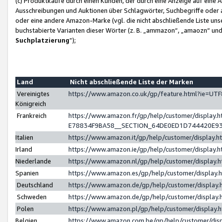
(c) Produktkäufe durch einen Kunden, der durch eine Anzeige auf eine 
Ausschreibungen und Auktionen über Schlagwörter, Suchbegriffe oder 
oder eine andere Amazon-Marke (vgl. die nicht abschließende Liste un
buchstabierte Varianten dieser Wörter (z. B. „ammazon“, „amaozn“ und „
Suchplatzierung
”);
Land
Nicht abschließende Liste der Marken
Vereinigtes
https://www.amazon.co.uk/gp/feature.html?ie=U
Königreich
Frankreich
https://www.amazon.fr/gp/help/customer/displa
E78834F9BA58__SECTION_64DE0ED1D744420E9
Italien
https://www.amazon.it/gp/help/customer/display
Irland
https://www.amazon.ie/gp/help/customer/displa
Niederlande
https://www.amazon.nl/gp/help/customer/display
Spanien
https://www.amazon.es/gp/help/customer/display
Deutschland
https://www.amazon.de/gp/help/customer/displa
Schweden
https://www.amazon.de/gp/help/customer/displa
Polen
https://www.amazon.pl/gp/help/customer/display
Belgien
https://www.amazon.com.be/gp/help/customer/d