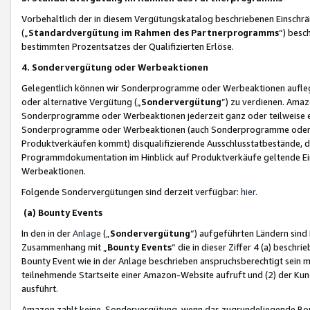
Vorbehaltlich der in diesem Vergütungskatalog beschriebenen Einschr
(„
Standardvergütung im Rahmen des Partnerprogramms
“) besc
bestimmten Prozentsatzes der Qualifizierten Erlöse.
4. Sondervergütung oder Werbeaktionen
Gelegentlich können wir Sonderprogramme oder Werbeaktionen auflegen,
oder alternative Vergütung („
Sondervergütung
”) zu verdienen. Amazo
Sonderprogramme oder Werbeaktionen jederzeit ganz oder teilweise einz
Sonderprogramme oder Werbeaktionen (auch Sonderprogramme oder We
Produktverkäufen kommt) disqualifizierende Ausschlusstatbestände, di
Programmdokumentation im Hinblick auf Produktverkäufe geltende E
Werbeaktionen.
Folgende Sondervergütungen sind derzeit verfügbar:
hier
.
(a) Bounty Events
In den in der
Anlage
(„
Sondervergütung
“) aufgeführten Ländern sind
Zusammenhang mit „
Bounty Events
“ die in dieser Ziffer 4 (a) besch
Bounty Event wie in der Anlage beschrieben anspruchsberechtigt sein mu
teilnehmende Startseite einer Amazon-Website aufruft und (2) der Kun
ausführt.
Amazon zahlt keine Sondervergütung, wenn das zugrundeliegende Boun