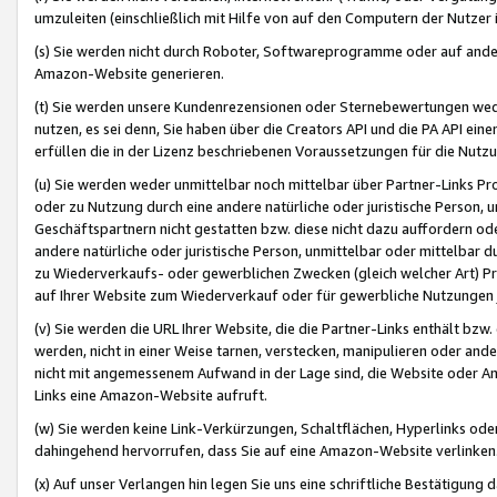
umzuleiten (einschließlich mit Hilfe von auf den Computern der Nutzer i
(s) Sie werden nicht durch Roboter, Softwareprogramme oder auf andere
Amazon-Website generieren.
(t) Sie werden unsere Kundenrezensionen oder Sternebewertungen wed
nutzen, es sei denn, Sie haben über die Creators API und die PA API e
erfüllen die in der Lizenz beschriebenen Voraussetzungen für die Nutzu
(u) Sie werden weder unmittelbar noch mittelbar über Partner-Links P
oder zu Nutzung durch eine andere natürliche oder juristische Person,
Geschäftspartnern nicht gestatten bzw. diese nicht dazu auffordern od
andere natürliche oder juristische Person, unmittelbar oder mittelbar
zu Wiederverkaufs- oder gewerblichen Zwecken (gleich welcher Art) 
auf Ihrer Website zum Wiederverkauf oder für gewerbliche Nutzungen 
(v) Sie werden die URL Ihrer Website, die die Partner-Links enthält b
werden, nicht in einer Weise tarnen, verstecken, manipulieren oder and
nicht mit angemessenem Aufwand in der Lage sind, die Website oder A
Links eine Amazon-Website aufruft.
(w) Sie werden keine Link-Verkürzungen, Schaltflächen, Hyperlinks ode
dahingehend hervorrufen, dass Sie auf eine Amazon-Website verlinken
(x) Auf unser Verlangen hin legen Sie uns eine schriftliche Bestätigung