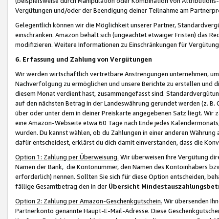
(beispielsweise durch Manipulation oder Kombination von Attributions-
Vergütungen und/oder der Beendigung deiner Teilnahme am Partnerp
Gelegentlich können wir die Möglichkeit unserer Partner, Standardv
einschränken. Amazon behält sich (ungeachtet etwaiger Fristen) das Re
modifizieren. Weitere Informationen zu Einschränkungen für Vergütung
6. Erfassung und Zahlung von Vergütungen
Wir werden wirtschaftlich vertretbare Anstrengungen unternehmen, um 
Nachverfolgung zu ermöglichen und unsere Berichte zu erstellen und di
diesem Monat verdient hast, zusammengefasst sind. Standardvergütung
auf den nächsten Betrag in der Landeswährung gerundet werden (z. B. C
über oder unter dem in deiner Preiskarte angegebenen Satz liegt. Wir
eine Amazon-Webseite etwa 60 Tage nach Ende jedes Kalendermonats, i
wurden. Du kannst wählen, ob du Zahlungen in einer anderen Währung
dafür entscheidest, erklärst du dich damit einverstanden, dass die K
Option 1: Zahlung per Überweisung.
Wir überweisen Ihre Vergütung dir
Namen der Bank, die Kontonummer, den Namen des Kontoinhabers bzw. a
erforderlich) nennen. Sollten Sie sich für diese Option entscheiden, be
fällige Gesamtbetrag den in der
Übersicht Mindestauszahlungsbet
Option 2: Zahlung per Amazon-Geschenkgutschein.
Wir übersenden Ihne
Partnerkonto genannte Haupt-E-Mail-Adresse. Diese Geschenkgutschei