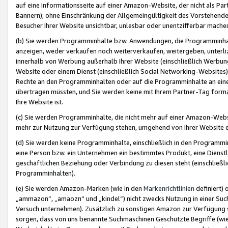
auf eine Informationsseite auf einer Amazon-Website, der nicht als Part
Bannern); ohne Einschränkung der Allgemeingültigkeit des Vorstehende
Besucher Ihrer Website unsichtbar, unlesbar oder unentzifferbar mache
(b) Sie werden Programminhalte bzw. Anwendungen, die Programminhalt
anzeigen, weder verkaufen noch weiterverkaufen, weitergeben, unterli
innerhalb von Werbung außerhalb Ihrer Website (einschließlich Werbun
Website oder einem Dienst (einschließlich Social Networking-Website
Rechte an den Programminhalten oder auf die Programminhalte an eine a
übertragen müssten, und Sie werden keine mit Ihrem Partner-Tag formati
Ihre Website ist.
(c) Sie werden Programminhalte, die nicht mehr auf einer Amazon-Websit
mehr zur Nutzung zur Verfügung stehen, umgehend von Ihrer Website e
(d) Sie werden keine Programminhalte, einschließlich in den Programmin
eine Person bzw. ein Unternehmen ein bestimmtes Produkt, eine Dienstle
geschäftlichen Beziehung oder Verbindung zu diesen steht (einschließli
Programminhalten).
(e) Sie werden Amazon-Marken (wie in den
Markenrichtlinien
definiert) 
„ammazon“, „amaozn“ und „kindel“) nicht zwecks Nutzung in einer Suc
Versuch unternehmen). Zusätzlich zu sonstigen Amazon zur Verfügung 
sorgen, dass von uns benannte Suchmaschinen Geschützte Begriffe (wie 