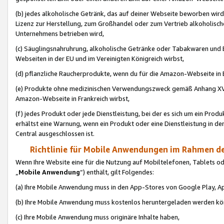
(b) jedes alkoholische Getränk, das auf deiner Webseite beworben wird
Lizenz zur Herstellung, zum Großhandel oder zum Vertrieb alkoholisch
Unternehmens betrieben wird,
(c) Säuglingsnahruhrung, alkoholische Getränke oder Tabakwaren und E
Webseiten in der EU und im Vereinigten Königreich wirbst,
(d) pflanzliche Raucherprodukte, wenn du für die Amazon-Webseite in B
(e) Produkte ohne medizinischen Verwendungszweck gemäß Anhang XVI 
Amazon-Webseite in Frankreich wirbst,
(f) jedes Produkt oder jede Dienstleistung, bei der es sich um ein Prod
erhältst eine Warnung, wenn ein Produkt oder eine Dienstleistung in de
Central ausgeschlossen ist.
Richtlinie für Mobile Anwendungen im Rahmen de
Wenn Ihre Website eine für die Nutzung auf Mobiltelefonen, Tablets 
„
Mobile Anwendung
“) enthält, gilt Folgendes:
(a) Ihre Mobile Anwendung muss in den App-Stores von Google Play, A
(b) Ihre Mobile Anwendung muss kostenlos heruntergeladen werden könn
(c) Ihre Mobile Anwendung muss originäre Inhalte haben,