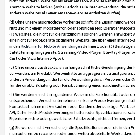
nicht mit anderen Websites als einer Amazon-Website verlinken oder i
Amazon-Website lenken (wobei jedoch Teile Ihrer Anwendung, die nich
anderen Websites als einer Amazon-Website enthalten dürfen).
(d) Ohne unsere ausdrückliche vorherige schriftliche Zustimmung werd
Nutzung mit einem Mobiltelefon oder sonstigen Mobilgerät entwickelt
(1) Websites, die nicht für die Nutzung mit solchen Geräten entwickelt
eine nicht für Mobilgeräte optimierte Website, die über einen Interne
in den
Richtlinie für Mobile Anwendungen
definiert, oder (3) Beistellge
Satellitenempfangsgeräte, Streaming-Video-Player, Blu-Ray-Player ode
Cast oder Vizio Internet-Apps).
(e) Ohne unsere ausdrückliche vorherige schriftliche Genehmigung dürfe
verwenden, um Produkt-Werbeinhalte zu aggregieren, zu analysieren, 
anderen Anwendungen, die für die Verwendung durch Personen oder Or
für die direkte Schulung oder Feinabstimmung eines maschinellen Lern
(f) Sie werden (i) nicht in irgendeiner Weise in die Funktionalität ode
entsprechenden Versuch unternehmen; (ii) keine Produktwerbungsinha
Kontaktaufnahme mit Verkäufern oder Kunden oder sonstiger Werbeaktiv
API, Datenfeeds, Produktwerbungsinhalten oder Spezifikationen erschei
Eigentumsrechte oder gewerblicher Schutzrechte, nicht entfernen, verd
(g) Sie werden nicht versuchen, (i) die Spezifikationen oder die in de
manipulieren, zu reparieren oder anderweitig abgeleitete Werke davon z