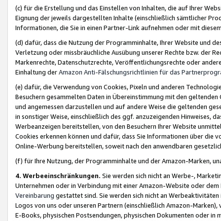
(c) für die Erstellung und das Einstellen von Inhalten, die auf Ihrer We
Eignung der jeweils dargestellten Inhalte (einschließlich sämtlicher 
Informationen, die Sie in einen Partner-Link aufnehmen oder mit diese
(d) dafür, dass die Nutzung der Programminhalte, Ihrer Website und des 
Verletzung oder missbräuchliche Ausübung unserer Rechte bzw. der Recht
Markenrechte, Datenschutzrechte, Veröffentlichungsrechte oder anderer
Einhaltung der
Amazon Anti-Fälschungsrichtlinien für das Partnerpro
(e) dafür, die Verwendung von Cookies, Pixeln und anderen Technologien
Besuchern gesammelten Daten in Übereinstimmung mit den geltenden Ge
und angemessen darzustellen und auf andere Weise die geltenden geset
in sonstiger Weise, einschließlich des ggf. anzuzeigenden Hinweises, d
Werbeanzeigen bereitstellen, von den Besuchern Ihrer Website unmitte
Cookies erkennen können und dafür, dass Sie Informationen über die v
Online-Werbung bereitstellen, soweit nach den anwendbaren gesetzlic
(f) für Ihre Nutzung, der Programminhalte und der Amazon-Marken, u
4. Werbeeinschränkungen.
Sie werden sich nicht an Werbe-, Market
Unternehmen oder in Verbindung mit einer Amazon-Website oder dem Pa
Vereinbarung
gestattet sind. Sie werden sich nicht an Werbeaktivitäten
Logos von uns oder unseren Partnern (einschließlich Amazon-Marken), 
E-Books, physischen Postsendungen, physischen Dokumenten oder in 