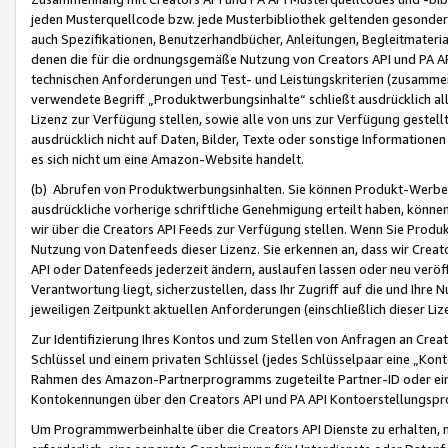
jeden Musterquellcode bzw. jede Musterbibliothek geltenden gesonder
auch Spezifikationen, Benutzerhandbücher, Anleitungen, Begleitmaterial
denen die für die ordnungsgemäße Nutzung von Creators API und PA A
technischen Anforderungen und Test- und Leistungskriterien (zusammen
verwendete Begriff „Produktwerbungsinhalte“ schließt ausdrücklich al
Lizenz zur Verfügung stellen, sowie alle von uns zur Verfügung gestel
ausdrücklich nicht auf Daten, Bilder, Texte oder sonstige Informatione
es sich nicht um eine Amazon-Website handelt.
(b) Abrufen von Produktwerbungsinhalten. Sie können Produkt-Werbein
ausdrückliche vorherige schriftliche Genehmigung erteilt haben, könn
wir über die Creators API Feeds zur Verfügung stellen. Wenn Sie Produk
Nutzung von Datenfeeds dieser Lizenz. Sie erkennen an, dass wir Creat
API oder Datenfeeds jederzeit ändern, auslaufen lassen oder neu veröffe
Verantwortung liegt, sicherzustellen, dass Ihr Zugriff auf die und Ihr
jeweiligen Zeitpunkt aktuellen Anforderungen (einschließlich dieser Liz
Zur Identifizierung Ihres Kontos und zum Stellen von Anfragen an Crea
Schlüssel und einem privaten Schlüssel (jedes Schlüsselpaar eine „Kon
Rahmen des Amazon-Partnerprogramms zugeteilte Partner-ID oder ein
Kontokennungen über den Creators API und PA API Kontoerstellungspro
Um Programmwerbeinhalte über die Creators API Dienste zu erhalten, m