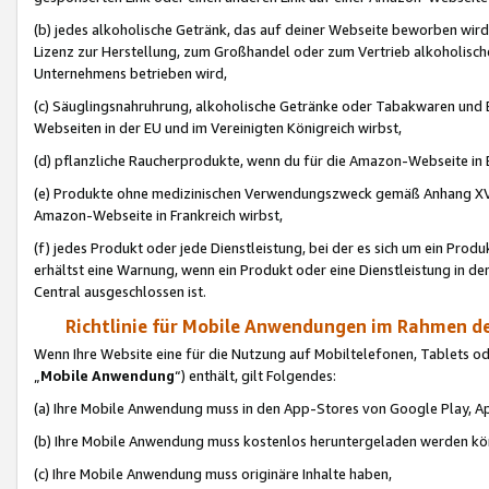
(b) jedes alkoholische Getränk, das auf deiner Webseite beworben wird
Lizenz zur Herstellung, zum Großhandel oder zum Vertrieb alkoholisch
Unternehmens betrieben wird,
(c) Säuglingsnahruhrung, alkoholische Getränke oder Tabakwaren und E
Webseiten in der EU und im Vereinigten Königreich wirbst,
(d) pflanzliche Raucherprodukte, wenn du für die Amazon-Webseite in B
(e) Produkte ohne medizinischen Verwendungszweck gemäß Anhang XVI 
Amazon-Webseite in Frankreich wirbst,
(f) jedes Produkt oder jede Dienstleistung, bei der es sich um ein Prod
erhältst eine Warnung, wenn ein Produkt oder eine Dienstleistung in de
Central ausgeschlossen ist.
Richtlinie für Mobile Anwendungen im Rahmen de
Wenn Ihre Website eine für die Nutzung auf Mobiltelefonen, Tablets 
„
Mobile Anwendung
“) enthält, gilt Folgendes:
(a) Ihre Mobile Anwendung muss in den App-Stores von Google Play, A
(b) Ihre Mobile Anwendung muss kostenlos heruntergeladen werden könn
(c) Ihre Mobile Anwendung muss originäre Inhalte haben,