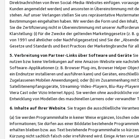
Direktnachrichten von Ihren Social-Media-Websites einfügen. vorausg
Kunden angemeldet werden) und ansonsten in Übereinstimmung mit der
stehen. Auf unser Verlangen stellen Sie uns repräsentative Mustermater
Bestimmungen eingehalten haben. Wir werden die Form und den Inhalt, di
Sie die Zertifizierung nicht in Übereinstimmung mit unserer Aufforderu
Klarstellung: (i) Für die Zwecke der geltenden Marketinggesetze (z. 
von 1991 und ähnlicher oder Nachfolgegesetze) sind Sie der „Absender“ j
Gesetze und Standards und Best Practices der Marketingbranche für 
5. Verbreitung von Partner-Links über Software und Geräte
Sie
nutzen bzw. keine Verlinkungen auf eine Amazon-Website wie nachsteh
Software-Applikationen (z. B. Browser Plug-ins, Browser Helper Objec
ein Endnutzer installieren und ausführen kann) und Geräten, einschlie
Zugelassenen Mobilen Anwendungen); oder (b) im Zusammenhang mit bzw.
Satellitenempfangsgeräte, Streaming-Video-Playern, Blu-Ray-Playern 
Viera Cast oder Vizio Internet Apps). Sie werden ohne ausdrückliche v
Entwicklung von Modellen des maschinellen Lernens oder verwandter 
6. Inhalte auf Ihrer Website
. Sie tragen die ausschließliche Verantwo
(a) Sie werden Programminhalte in keiner Weise ergänzen, löschen oder
Informationen; Sie dürfen aus einer Bilddatei bestehende Programminhal
erhalten bleiben bzw. aus Text bestehende Programminhalte so kürzen, 
Kürzung nicht sachlich falsch oder irreführend wird. Einige Arten von L