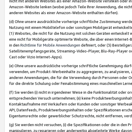
nicht mit anderen Websites als einer Amazon-Website verlinken oder i
Amazon-Website lenken (wobei jedoch Teile Ihrer Anwendung, die nich
anderen Websites als einer Amazon-Website enthalten dürfen).
(d) Ohne unsere ausdrückliche vorherige schriftliche Zustimmung werd
Nutzung mit einem Mobiltelefon oder sonstigen Mobilgerät entwickelt
(1) Websites, die nicht für die Nutzung mit solchen Geräten entwickelt
eine nicht für Mobilgeräte optimierte Website, die über einen Interne
in den
Richtlinie für Mobile Anwendungen
definiert, oder (3) Beistellge
Satellitenempfangsgeräte, Streaming-Video-Player, Blu-Ray-Player ode
Cast oder Vizio Internet-Apps).
(e) Ohne unsere ausdrückliche vorherige schriftliche Genehmigung dürfe
verwenden, um Produkt-Werbeinhalte zu aggregieren, zu analysieren, 
anderen Anwendungen, die für die Verwendung durch Personen oder Or
für die direkte Schulung oder Feinabstimmung eines maschinellen Lern
(f) Sie werden (i) nicht in irgendeiner Weise in die Funktionalität ode
entsprechenden Versuch unternehmen; (ii) keine Produktwerbungsinha
Kontaktaufnahme mit Verkäufern oder Kunden oder sonstiger Werbeaktiv
API, Datenfeeds, Produktwerbungsinhalten oder Spezifikationen erschei
Eigentumsrechte oder gewerblicher Schutzrechte, nicht entfernen, verd
(g) Sie werden nicht versuchen, (i) die Spezifikationen oder die in de
manipulieren, zu reparieren oder anderweitig abgeleitete Werke davon z