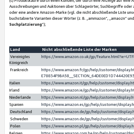
(c) Produktkäufe durch einen Kunden, der durch eine Anzeige auf eine 
Ausschreibungen und Auktionen über Schlagwörter, Suchbegriffe oder 
oder eine andere Amazon-Marke (vgl. die nicht abschließende Liste un
buchstabierte Varianten dieser Wörter (z. B. „ammazon“, „amaozn“ und „
Suchplatzierung
”);
Land
Nicht abschließende Liste der Marken
Vereinigtes
https://www.amazon.co.uk/gp/feature.html?ie=U
Königreich
Frankreich
https://www.amazon.fr/gp/help/customer/displa
E78834F9BA58__SECTION_64DE0ED1D744420E9
Italien
https://www.amazon.it/gp/help/customer/display
Irland
https://www.amazon.ie/gp/help/customer/displa
Niederlande
https://www.amazon.nl/gp/help/customer/display
Spanien
https://www.amazon.es/gp/help/customer/display
Deutschland
https://www.amazon.de/gp/help/customer/displa
Schweden
https://www.amazon.de/gp/help/customer/displa
Polen
https://www.amazon.pl/gp/help/customer/display
Belgien
https://www.amazon.com.be/gp/help/customer/d