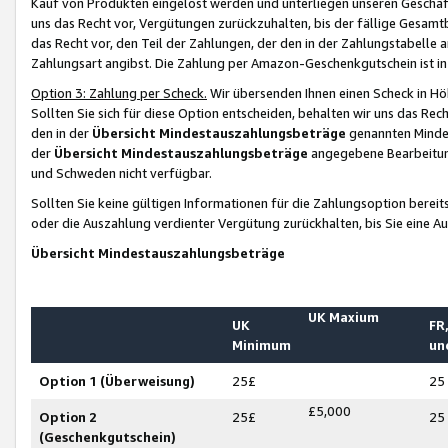
Kauf von Produkten eingelöst werden und unterliegen unseren Geschäf
uns das Recht vor, Vergütungen zurückzuhalten, bis der fällige Gesamt
das Recht vor, den Teil der Zahlungen, der den in der Zahlungstabelle 
Zahlungsart angibst. Die Zahlung per Amazon-Geschenkgutschein ist in
Option 3: Zahlung per Scheck.
Wir übersenden Ihnen einen Scheck in Höh
Sollten Sie sich für diese Option entscheiden, behalten wir uns das Rec
den in der
Übersicht Mindestauszahlungsbeträge
genannten Mindest
der
Übersicht Mindestauszahlungsbeträge
angegebene Bearbeitung
und Schweden nicht verfügbar.
Sollten Sie keine gültigen Informationen für die Zahlungsoption bereit
oder die Auszahlung verdienter Vergütung zurückhalten, bis Sie eine A
Übersicht Mindestauszahlungsbeträge
UK Maxium
UK
FR,
Minimum
un
Option 1 (Überweisung)
25£
25
£5,000
Option 2
25£
25
(Geschenkgutschein)