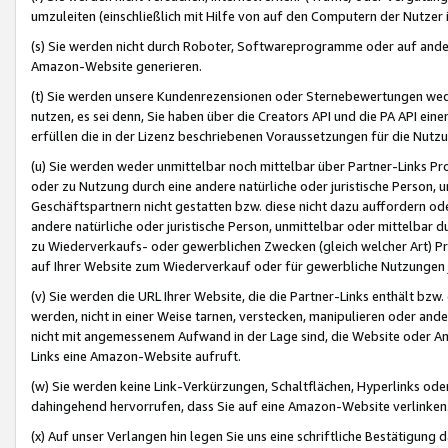
umzuleiten (einschließlich mit Hilfe von auf den Computern der Nutzer i
(s) Sie werden nicht durch Roboter, Softwareprogramme oder auf andere
Amazon-Website generieren.
(t) Sie werden unsere Kundenrezensionen oder Sternebewertungen wed
nutzen, es sei denn, Sie haben über die Creators API und die PA API e
erfüllen die in der Lizenz beschriebenen Voraussetzungen für die Nutzu
(u) Sie werden weder unmittelbar noch mittelbar über Partner-Links P
oder zu Nutzung durch eine andere natürliche oder juristische Person,
Geschäftspartnern nicht gestatten bzw. diese nicht dazu auffordern od
andere natürliche oder juristische Person, unmittelbar oder mittelbar
zu Wiederverkaufs- oder gewerblichen Zwecken (gleich welcher Art) 
auf Ihrer Website zum Wiederverkauf oder für gewerbliche Nutzungen 
(v) Sie werden die URL Ihrer Website, die die Partner-Links enthält b
werden, nicht in einer Weise tarnen, verstecken, manipulieren oder and
nicht mit angemessenem Aufwand in der Lage sind, die Website oder A
Links eine Amazon-Website aufruft.
(w) Sie werden keine Link-Verkürzungen, Schaltflächen, Hyperlinks ode
dahingehend hervorrufen, dass Sie auf eine Amazon-Website verlinken
(x) Auf unser Verlangen hin legen Sie uns eine schriftliche Bestätigung