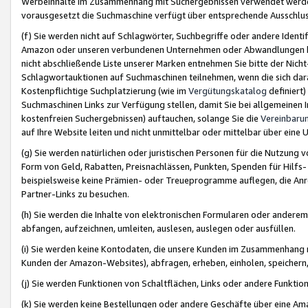
Werbeinhalte im Zusammenhang mit Suchergebnissen verwendet werden,
vorausgesetzt die Suchmaschine verfügt über entsprechende Ausschlu
(f) Sie werden nicht auf Schlagwörter, Suchbegriffe oder andere Ident
Amazon oder unseren verbundenen Unternehmen oder Abwandlungen bzw
nicht abschließende Liste unserer Marken entnehmen Sie bitte der Nich
Schlagwortauktionen auf Suchmaschinen teilnehmen, wenn die sich da
Kostenpflichtige Suchplatzierung (wie im
Vergütungskatalog
definiert
Suchmaschinen Links zur Verfügung stellen, damit Sie bei allgemeinen I
kostenfreien Suchergebnissen) auftauchen, solange Sie die
Vereinbaru
auf Ihre Website leiten und nicht unmittelbar oder mittelbar über eine
(g) Sie werden natürlichen oder juristischen Personen für die Nutzung 
Form von Geld, Rabatten, Preisnachlässen, Punkten, Spenden für Hilfs
beispielsweise keine Prämien- oder Treueprogramme auflegen, die Anrei
Partner-Links zu besuchen.
(h) Sie werden die Inhalte von elektronischen Formularen oder anderem M
abfangen, aufzeichnen, umleiten, auslesen, auslegen oder ausfüllen.
(i) Sie werden keine Kontodaten, die unsere Kunden im Zusammenhang 
Kunden der Amazon-Websites), abfragen, erheben, einholen, speichern,
(j) Sie werden Funktionen von Schaltflächen, Links oder andere Funkti
(k) Sie werden keine Bestellungen oder andere Geschäfte über eine Ama