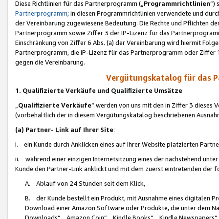
Diese Richtlinien für das Partnerprogramm („
Programmrichtlinien
“)
Partnerprogramm
; in diesen Programmrichtlinien verwendete und durch
der Vereinbarung zugewiesene Bedeutung. Die Rechte und Pflichten de
Partnerprogramm sowie Ziffer 3 der IP-Lizenz für das Partnerprogram
Einschränkung von Ziffer 6 Abs. (a) der Vereinbarung wird hiermit Fol
Partnerprogramm, die IP-Lizenz für das Partnerprogramm oder Ziffer 1
gegen die Vereinbarung.
Vergütungskatalog für das 
1. Qualifizierte Verkäufe und Qualifizierte Umsätze
„
Qualifizierte Verkäufe
“ werden von uns mit den in Ziffer 3 diese
(vorbehaltlich der in diesem Vergütungskatalog beschriebenen Ausnah
(a) Partner- Link auf Ihrer Site
:
i. ein Kunde durch Anklicken eines auf Ihrer Website platzierten Part
ii. während einer einzigen Internetsitzung eines der nachstehend unter (i)
Kunde den Partner-Link anklickt und mit dem zuerst eintretenden der f
A. Ablauf von 24 Stunden seit dem Klick,
B. der Kunde bestellt ein Produkt, mit Ausnahme eines digitalen P
Download einer Amazon Software oder Produkte, die unter dem N
Downloads“, „Amazon Coin“, „Kindle Books“, „Kindle Newspapers“, „