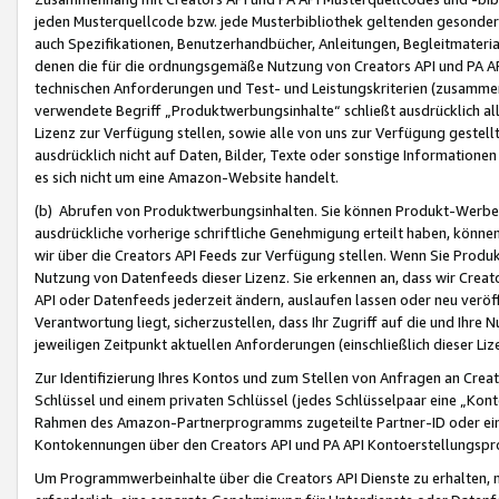
jeden Musterquellcode bzw. jede Musterbibliothek geltenden gesonder
auch Spezifikationen, Benutzerhandbücher, Anleitungen, Begleitmaterial
denen die für die ordnungsgemäße Nutzung von Creators API und PA A
technischen Anforderungen und Test- und Leistungskriterien (zusammen
verwendete Begriff „Produktwerbungsinhalte“ schließt ausdrücklich al
Lizenz zur Verfügung stellen, sowie alle von uns zur Verfügung gestel
ausdrücklich nicht auf Daten, Bilder, Texte oder sonstige Informatione
es sich nicht um eine Amazon-Website handelt.
(b) Abrufen von Produktwerbungsinhalten. Sie können Produkt-Werbein
ausdrückliche vorherige schriftliche Genehmigung erteilt haben, könn
wir über die Creators API Feeds zur Verfügung stellen. Wenn Sie Produk
Nutzung von Datenfeeds dieser Lizenz. Sie erkennen an, dass wir Creat
API oder Datenfeeds jederzeit ändern, auslaufen lassen oder neu veröffe
Verantwortung liegt, sicherzustellen, dass Ihr Zugriff auf die und Ihr
jeweiligen Zeitpunkt aktuellen Anforderungen (einschließlich dieser Liz
Zur Identifizierung Ihres Kontos und zum Stellen von Anfragen an Crea
Schlüssel und einem privaten Schlüssel (jedes Schlüsselpaar eine „Kon
Rahmen des Amazon-Partnerprogramms zugeteilte Partner-ID oder ein
Kontokennungen über den Creators API und PA API Kontoerstellungspro
Um Programmwerbeinhalte über die Creators API Dienste zu erhalten, m