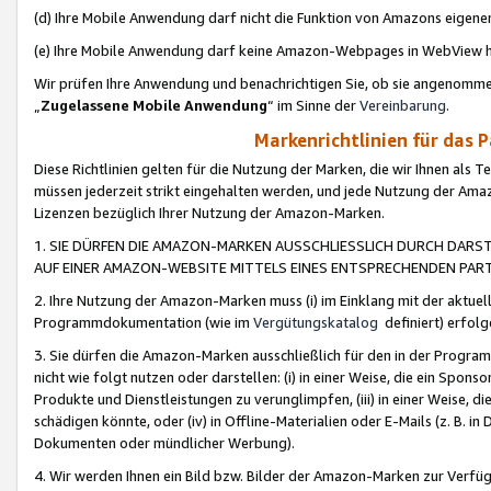
(d) Ihre Mobile Anwendung darf nicht die Funktion von Amazons eige
(e) Ihre Mobile Anwendung darf keine Amazon-Webpages in WebView 
Wir prüfen Ihre Anwendung und benachrichtigen Sie, ob sie angenomm
„
Zugelassene Mobile Anwendung
“ im Sinne der
Vereinbarung
.
Markenrichtlinien für das 
Diese Richtlinien gelten für die Nutzung der Marken, die wir Ihnen als 
müssen jederzeit strikt eingehalten werden, und jede Nutzung der Ama
Lizenzen bezüglich Ihrer Nutzung der Amazon-Marken.
1. SIE DÜRFEN DIE AMAZON-MARKEN AUSSCHLIESSLICH DURCH DARS
AUF EINER AMAZON-WEBSITE MITTELS EINES ENTSPRECHENDEN PART
2. Ihre Nutzung der Amazon-Marken muss (i) im Einklang mit der aktuells
Programmdokumentation (wie im
Vergütungskatalog
definiert) erfolg
3. Sie dürfen die Amazon-Marken ausschließlich für den in der Progr
nicht wie folgt nutzen oder darstellen: (i) in einer Weise, die ein Spo
Produkte und Dienstleistungen zu verunglimpfen, (iii) in einer Weise
schädigen könnte, oder (iv) in Offline-Materialien oder E-Mails (z. B.
Dokumenten oder mündlicher Werbung).
4. Wir werden Ihnen ein Bild bzw. Bilder der Amazon-Marken zur Verfüg