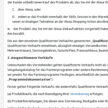
der Kunde schließt einen Kauf des Produkts ab, das Sie mit der Alexa 
C. über Alexa, oder
D. indem er das Produkt innerhalb der Skills Session in den Waren
seiner erstmaligen Teilnahme an der Alexa Shopping Action abschlie
iii. das Produkt, das Sie mit der Alexa-Einkaufsaktion vorgestellt ha
ihm bezahlt.
Die aus den einzelnen Qualifizierten Verkäufen generierten „
Qualifizi
Qualifizierten Verkäufe einnehmen, abzüglich etwaiger Versandkosten
Mehrwertsteuer), Servicegebühren, Gutschriften, Preisnachlässe, Bear
2. Ausgeschlossene Verkäufe
Unbeschadet des Vorstehenden gelten Qualifizierte Verkäufe nicht als
Vergütungskatalog für das Partnerprogramm oder andere Bestimmungen,
wir jeweils für das Partnerprogramm festlegen, einschließlich der jewe
„
Programmdokumentation
“).
Ferner gelten folgende Verkäufe, die andernfalls Qualifizierte Verkä
(a) Produktkäufe, die nach Beendigung Ihrer
Vereinbarung
erfolgen;
(b) Produktbestellungen, bei denen eine Stornierung, Rückgabe oder R