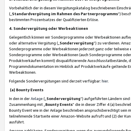
Vorbehaltlich der in diesem Vergütungskatalog beschriebenen Einschr
(„
Standardvergütung im Rahmen des Partnerprogramms
“) besc
bestimmten Prozentsatzes der Qualifizierten Erlöse.
4. Sondervergütung oder Werbeaktionen
Gelegentlich können wir Sonderprogramme oder Werbeaktionen auflegen,
oder alternative Vergütung („
Sondervergütung
”) zu verdienen. Amazo
Sonderprogramme oder Werbeaktionen jederzeit ganz oder teilweise einz
Sonderprogramme oder Werbeaktionen (auch Sonderprogramme oder We
Produktverkäufen kommt) disqualifizierende Ausschlusstatbestände, di
Programmdokumentation im Hinblick auf Produktverkäufe geltende E
Werbeaktionen.
Folgende Sondervergütungen sind derzeit verfügbar:
hier
.
(a) Bounty Events
In den in der
Anlage
(„
Sondervergütung
“) aufgeführten Ländern sind
Zusammenhang mit „
Bounty Events
“ die in dieser Ziffer 4 (a) besch
Bounty Event wie in der Anlage beschrieben anspruchsberechtigt sein mu
teilnehmende Startseite einer Amazon-Website aufruft und (2) der Kun
ausführt.
Amazon zahlt keine Sondervergütung, wenn das zugrundeliegende Boun