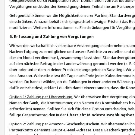
(beispielsweise durch Manipulation oder Kombination von Attributions-
Vergütungen und/oder der Beendigung deiner Teilnahme am Partnerp
Gelegentlich können wir die Möglichkeit unserer Partner, Standardv
einschränken. Amazon behält sich (ungeachtet etwaiger Fristen) das Re
modifizieren. Weitere Informationen zu Einschränkungen für Vergütung
6. Erfassung und Zahlung von Vergütungen
Wir werden wirtschaftlich vertretbare Anstrengungen unternehmen, um 
Nachverfolgung zu ermöglichen und unsere Berichte zu erstellen und di
diesem Monat verdient hast, zusammengefasst sind. Standardvergütung
auf den nächsten Betrag in der Landeswährung gerundet werden (z. B. C
über oder unter dem in deiner Preiskarte angegebenen Satz liegt. Wir
eine Amazon-Webseite etwa 60 Tage nach Ende jedes Kalendermonats, i
wurden. Du kannst wählen, ob du Zahlungen in einer anderen Währung
dafür entscheidest, erklärst du dich damit einverstanden, dass die K
Option 1: Zahlung per Überweisung.
Wir überweisen Ihre Vergütung dir
Namen der Bank, die Kontonummer, den Namen des Kontoinhabers bzw. a
erforderlich) nennen. Sollten Sie sich für diese Option entscheiden, be
fällige Gesamtbetrag den in der
Übersicht Mindestauszahlungsbet
Option 2: Zahlung per Amazon-Geschenkgutschein.
Wir übersenden Ihne
Partnerkonto genannte Haupt-E-Mail-Adresse. Diese Geschenkgutschei