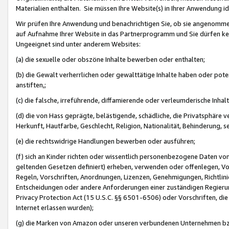
Materialien enthalten. Sie müssen Ihre Website(s) in Ihrer Anwendung ide
Wir prüfen Ihre Anwendung und benachrichtigen Sie, ob sie angenommen
auf Aufnahme Ihrer Website in das Partnerprogramm und Sie dürfen kei
Ungeeignet sind unter anderem Websites:
(a) die sexuelle oder obszöne Inhalte bewerben oder enthalten;
(b) die Gewalt verherrlichen oder gewalttätige Inhalte haben oder pot
anstiften,;
(c) die falsche, irreführende, diffamierende oder verleumderische Inha
(d) die von Hass geprägte, belästigende, schädliche, die Privatsphäre v
Herkunft, Hautfarbe, Geschlecht, Religion, Nationalität, Behinderung, 
(e) die rechtswidrige Handlungen bewerben oder ausführen;
(f) sich an Kinder richten oder wissentlich personenbezogene Daten vo
geltenden Gesetzen definiert) erheben, verwenden oder offenlegen, Vo
Regeln, Vorschriften, Anordnungen, Lizenzen, Genehmigungen, Richtlini
Entscheidungen oder andere Anforderungen einer zuständigen Regierung
Privacy Protection Act (15 U.S.C. §§ 6501-6506) oder Vorschriften, di
Internet erlassen wurden);
(g) die Marken von Amazon oder unseren verbundenen Unternehmen b