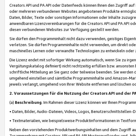
Creators API und PA API oder Datenfeeds können Ihnen den Zugriff auf D
oder mehreren verbundenen Websites angebotenen Produkte ermögliche
Daten, Bilder, Texte oder sonstigen Informationen oder Inhalte zuzugre
anwendbaren Lizenzvereinbarungen für die Creators API und PA API od
diesen verbundenen Websites zur Verfügung gestellt werden.
Sie dürfen den Programminhalt nicht dazu verwenden, geistiges Eigent
verletzen. Sie dürfen Programminhalte nicht verwenden, um direkt ode
maschinelles Lernen oder verwandte Technologien zu entwickeln oder zu
Die Lizenz endet mit sofortiger Wirkung automatisch, wenn Sie zu irg
Vergütungskatalog definiert) nicht rechtzeitig erfüllen bzw. ansonsten
schriftliche Mitteilung an Sie ganz oder teilweise beenden. Sie werden
umgehend einstellen und sämtliche Programminhalte und Amazon-Marke
jeweils verlangt, umgehend von Ihrer Website entfernen und löschen od
2. Voraussetzungen für die Nutzung der Creators API und der P
(a)
Beschreibung
. Im Rahmen dieser Lizenz können wir Ihnen Programmi
• Daten, Bilder, Audio-Dateien, Videos, Logos, Benutzerschnittstellen-
• Textmaterialien, wie beispielsweise Produktinformationen in Textfor
Neben den vorstehenden Produktwerbungsinhalten und dem Zugriff auf 
Zusammenhang mit Creators API und PA API Musterquellcodes und -bibli