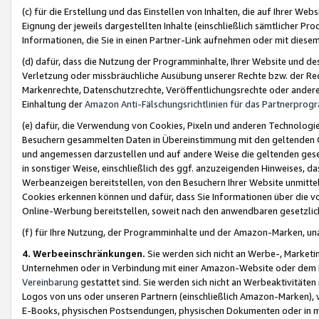
(c) für die Erstellung und das Einstellen von Inhalten, die auf Ihrer We
Eignung der jeweils dargestellten Inhalte (einschließlich sämtlicher 
Informationen, die Sie in einen Partner-Link aufnehmen oder mit diese
(d) dafür, dass die Nutzung der Programminhalte, Ihrer Website und des 
Verletzung oder missbräuchliche Ausübung unserer Rechte bzw. der Recht
Markenrechte, Datenschutzrechte, Veröffentlichungsrechte oder anderer
Einhaltung der
Amazon Anti-Fälschungsrichtlinien für das Partnerpro
(e) dafür, die Verwendung von Cookies, Pixeln und anderen Technologien
Besuchern gesammelten Daten in Übereinstimmung mit den geltenden Ge
und angemessen darzustellen und auf andere Weise die geltenden geset
in sonstiger Weise, einschließlich des ggf. anzuzeigenden Hinweises, d
Werbeanzeigen bereitstellen, von den Besuchern Ihrer Website unmitte
Cookies erkennen können und dafür, dass Sie Informationen über die v
Online-Werbung bereitstellen, soweit nach den anwendbaren gesetzlic
(f) für Ihre Nutzung, der Programminhalte und der Amazon-Marken, u
4. Werbeeinschränkungen.
Sie werden sich nicht an Werbe-, Market
Unternehmen oder in Verbindung mit einer Amazon-Website oder dem Pa
Vereinbarung
gestattet sind. Sie werden sich nicht an Werbeaktivitäten
Logos von uns oder unseren Partnern (einschließlich Amazon-Marken), 
E-Books, physischen Postsendungen, physischen Dokumenten oder in 