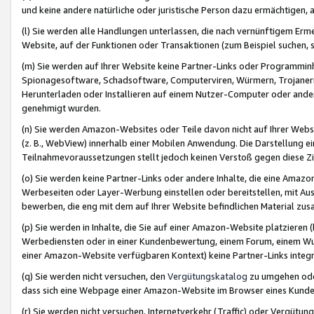
und keine andere natürliche oder juristische Person dazu ermächtigen, a
(l) Sie werden alle Handlungen unterlassen, die nach vernünftigem Erme
Website, auf der Funktionen oder Transaktionen (zum Beispiel suchen, s
(m) Sie werden auf Ihrer Website keine Partner-Links oder Programmin
Spionagesoftware, Schadsoftware, Computerviren, Würmern, Trojaner
Herunterladen oder Installieren auf einem Nutzer-Computer oder ande
genehmigt wurden.
(n) Sie werden Amazon-Websites oder Teile davon nicht auf Ihrer Websi
(z. B., WebView) innerhalb einer Mobilen Anwendung. Die Darstellung ein
Teilnahmevoraussetzungen stellt jedoch keinen Verstoß gegen diese Zif
(o) Sie werden keine Partner-Links oder andere Inhalte, die eine Am
Werbeseiten oder Layer-Werbung einstellen oder bereitstellen, mit Au
bewerben, die eng mit dem auf Ihrer Website befindlichen Material z
(p) Sie werden in Inhalte, die Sie auf einer Amazon-Website platzier
Werbediensten oder in einer Kundenbewertung, einem Forum, einem Wun
einer Amazon-Website verfügbaren Kontext) keine Partner-Links integr
(q) Sie werden nicht versuchen, den
Vergütungskatalog
zu umgehen oder
dass sich eine Webpage einer Amazon-Website im Browser eines Kunden 
(r) Sie werden nicht versuchen, Internetverkehr (Traffic) oder Vergü