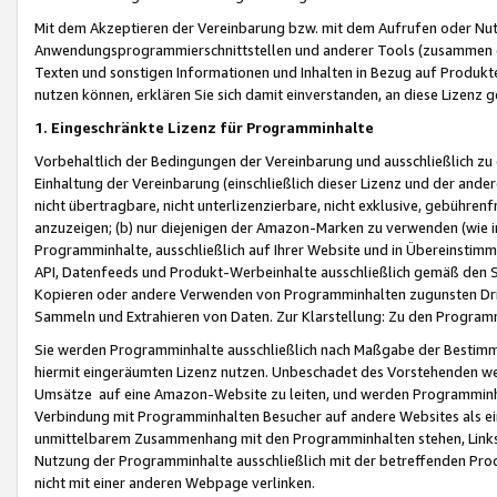
Mit dem Akzeptieren der Vereinbarung bzw. mit dem Aufrufen oder Nutz
Anwendungsprogrammierschnittstellen und anderer Tools (zusammen die
Texten und sonstigen Informationen und Inhalten in Bezug auf Produkte
nutzen können, erklären Sie sich damit einverstanden, an diese Lizenz 
1. Eingeschränkte Lizenz für Programminhalte
Vorbehaltlich der Bedingungen der Vereinbarung und ausschließlich z
Einhaltung der Vereinbarung (einschließlich dieser Lizenz und der ande
nicht übertragbare, nicht unterlizenzierbare, nicht exklusive, gebühren
anzuzeigen; (b) nur diejenigen der Amazon-Marken zu verwenden (wie in 
Programminhalte, ausschließlich auf Ihrer Website und in Übereinstimmu
API, Datenfeeds und Produkt-Werbeinhalte ausschließlich gemäß den Spe
Kopieren oder andere Verwenden von Programminhalten zugunsten Dri
Sammeln und Extrahieren von Daten. Zur Klarstellung: Zu den Program
Sie werden Programminhalte ausschließlich nach Maßgabe der Besti
hiermit eingeräumten Lizenz nutzen. Unbeschadet des Vorstehenden we
Umsätze auf eine Amazon-Website zu leiten, und werden Programminhal
Verbindung mit Programminhalten Besucher auf andere Websites als ein
unmittelbarem Zusammenhang mit den Programminhalten stehen, Links z
Nutzung der Programminhalte ausschließlich mit der betreffenden Pr
nicht mit einer anderen Webpage verlinken.