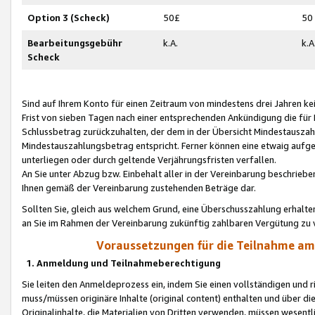
Option 3 (Scheck)
50£
50
Bearbeitungsgebühr
k.A.
k.A
Scheck
Sind auf Ihrem Konto für einen Zeitraum von mindestens drei Jahren kein
Frist von sieben Tagen nach einer entsprechenden Ankündigung die für
Schlussbetrag zurückzuhalten, der dem in der Übersicht Mindestausz
Mindestauszahlungsbetrag entspricht. Ferner können eine etwaig aufg
unterliegen oder durch geltende Verjährungsfristen verfallen.
An Sie unter Abzug bzw. Einbehalt aller in der Vereinbarung beschrieb
Ihnen gemäß der Vereinbarung zustehenden Beträge dar.
Sollten Sie, gleich aus welchem Grund, eine Überschusszahlung erhalte
an Sie im Rahmen der Vereinbarung zukünftig zahlbaren Vergütung zu 
Voraussetzungen für die Teilnahme a
1. Anmeldung und Teilnahmeberechtigung
Sie leiten den Anmeldeprozess ein, indem Sie einen vollständigen und 
muss/müssen originäre Inhalte (original content) enthalten und über d
Originalinhalte, die Materialien von Dritten verwenden, müssen wese