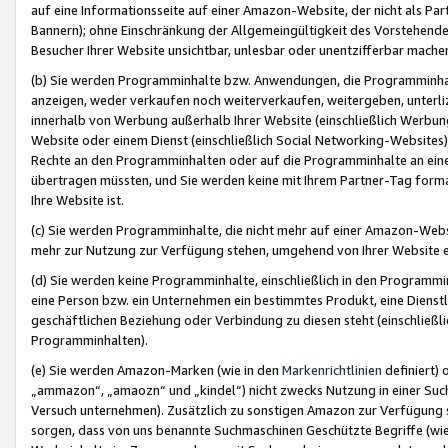
auf eine Informationsseite auf einer Amazon-Website, der nicht als Part
Bannern); ohne Einschränkung der Allgemeingültigkeit des Vorstehende
Besucher Ihrer Website unsichtbar, unlesbar oder unentzifferbar mache
(b) Sie werden Programminhalte bzw. Anwendungen, die Programminhalt
anzeigen, weder verkaufen noch weiterverkaufen, weitergeben, unterli
innerhalb von Werbung außerhalb Ihrer Website (einschließlich Werbun
Website oder einem Dienst (einschließlich Social Networking-Website
Rechte an den Programminhalten oder auf die Programminhalte an eine a
übertragen müssten, und Sie werden keine mit Ihrem Partner-Tag formati
Ihre Website ist.
(c) Sie werden Programminhalte, die nicht mehr auf einer Amazon-Websit
mehr zur Nutzung zur Verfügung stehen, umgehend von Ihrer Website e
(d) Sie werden keine Programminhalte, einschließlich in den Programmin
eine Person bzw. ein Unternehmen ein bestimmtes Produkt, eine Dienstle
geschäftlichen Beziehung oder Verbindung zu diesen steht (einschließli
Programminhalten).
(e) Sie werden Amazon-Marken (wie in den
Markenrichtlinien
definiert) 
„ammazon“, „amaozn“ und „kindel“) nicht zwecks Nutzung in einer Suc
Versuch unternehmen). Zusätzlich zu sonstigen Amazon zur Verfügung 
sorgen, dass von uns benannte Suchmaschinen Geschützte Begriffe (wie 