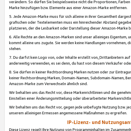
verändern. So dürfen Sie beispielsweise nicht die Proportionen, Farb
Marke hinzufügen bzw. Elemente aus einer Amazon-Marke entfernen.
5. Jede Amazon-Marke muss für sich alleine in ihrer Gesamtheit darge
grafischen oder Textelementen muss ein hinreichender Abstand gegebe
platzieren, der die Lesbarkeit oder Darstellung dieser Amazon-Marke b
6. Alle Rechte an den Amazon-Marken sind unser alleiniges Eigentum, 
kommt alleine uns zugute. Sie werden keine Handlungen vornehmen, 
stehen.
7. Du darfst kein Logo von, oder Inhalte erstellt von,
Drittanbietern au
anderweitig verwenden, es sei denn, du hast von diesem Verkäufer oder
8. Sie dürfen in keiner Rechtsordnung Marken nutzen oder zur Eintragu
keiner Rechtsordnung Marken, Domain-Namen, Subdomain-Namen, Benu
Amazon-Marke zum Verwechseln ähnlich sind.
Wir behalten uns das Recht vor, diese Markenrichtlinien und die gene
Einstellen einer Änderungsmitteilung oder überarbeiteter Markenricht
Wir behalten uns das Recht vor, gegen jede unbefugte Nutzung bzw. jede 
unserem alleinigen Ermessen angemessene Maßnahmen zu ergreifen.
IP-Lizenz- und Nutzungsan
Diese Lizenz regelt Ihre Nutzung von Programminhalten im Zusammen