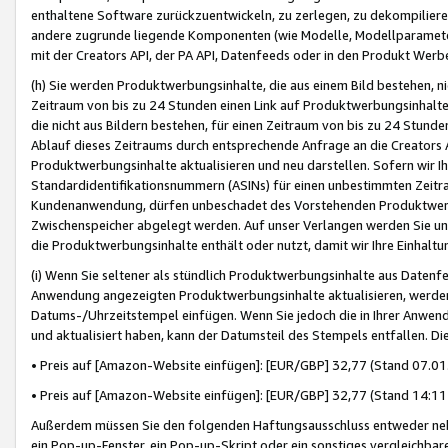
enthaltene Software zurückzuentwickeln, zu zerlegen, zu dekompilier
andere zugrunde liegende Komponenten (wie Modelle, Modellparameter
mit der Creators API, der PA API, Datenfeeds oder in den Produkt Werb
(h) Sie werden Produktwerbungsinhalte, die aus einem Bild bestehen, ni
Zeitraum von bis zu 24 Stunden einen Link auf Produktwerbungsinhalte
die nicht aus Bildern bestehen, für einen Zeitraum von bis zu 24 Stund
Ablauf dieses Zeitraums durch entsprechende Anfrage an die Creators 
Produktwerbungsinhalte aktualisieren und neu darstellen. Sofern wir Ih
Standardidentifikationsnummern (ASINs) für einen unbestimmten Zeitra
Kundenanwendung, dürfen unbeschadet des Vorstehenden Produktwerbu
Zwischenspeicher abgelegt werden. Auf unser Verlangen werden Sie un
die Produktwerbungsinhalte enthält oder nutzt, damit wir Ihre Einhalt
(i) Wenn Sie seltener als stündlich Produktwerbungsinhalte aus Datenfe
Anwendung angezeigten Produktwerbungsinhalte aktualisieren, werden 
Datums-/Uhrzeitstempel einfügen. Wenn Sie jedoch die in Ihrer Anwe
und aktualisiert haben, kann der Datumsteil des Stempels entfallen. Dies
• Preis auf [Amazon-Website einfügen]: [EUR/GBP] 32,77 (Stand 07.01.
• Preis auf [Amazon-Website einfügen]: [EUR/GBP] 32,77 (Stand 14:11 
Außerdem müssen Sie den folgenden Haftungsausschluss entweder neb
ein Pop-up-Fenster, ein Pop-up-Skript oder ein sonstiges vergleichba