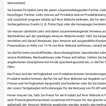
überwachen).
Sie können Produkte (und die damit zusammenhängenden Partner-Links)
hinzufügen. Partner-Links müssen auf Produkte (wie im Produktkatalog de
sich zusätzlich originäre Inhalte auf Ihrer Website befinden, die für 
Suchergebnisse, Events (z. B. Prime Day) oder die Homepages bestimmte
Sie müssen sämtliche Links und damit zusammenhängende Verweise auf z
Werbeaktion auf der jeweiligen Amazon-Website endet. Falls Sie beisp
einstellen und darauf hinweisen, dass Amazon auf ausgewählte Kleidun
Preisnachlass in Höhe von 15 % von Ihrer Website entfernen, sobald di
Sie dürfen keine unzutreffenden, überschwänglichen, täuschenden od
unsere Richtlinien, Werbeaktionen oder Preise aufstellen. Stellen Sie 
angebotenen Smartphone mit 64 GB Speicherkapazität ein, so dürfen S
führt.
Die Preise und die Verfügbarkeit von Produkten können Veränderungen 
Produkte ändern können, dürfen Sie auf Ihrer Website nur Angaben zu P
Preisen und Verfügbarkeit dargestellt sind bedienen oder (b) Sie Daten
der Lizenz festgelegten Anforderungen für die Nutzung von PA API einh
Ferner müssen Sie, falls Sie Preise für ein Produkt auf Ihrer Website in 
einer Preisvergleichsmaschine) zusammen mit Preisen für das gleiche o
außerhalb der Amazon-Website angeboten werden, jeweils den niedrigst