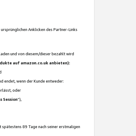
 ursprünglichen Anklicken des Partner-Links
laden und von diesem/dieser bezahlt wird
rodukte auf amazon.co.uk anbieten):
d
 und endet, wenn der Kunde entweder:
erlässt, oder
ls Session
“),
t spätestens 89 Tage nach seiner erstmaligen