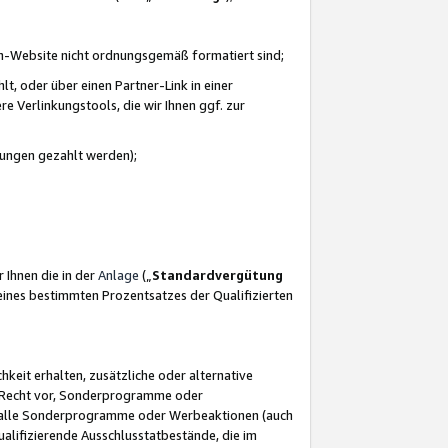
azon-Website nicht ordnungsgemäß formatiert sind;
, oder über einen Partner-Link in einer
e Verlinkungstools, die wir Ihnen ggf. zur
ütungen gezahlt werden);
 Ihnen die in der
Anlage
(„
Standardvergütung
ines bestimmten Prozentsatzes der Qualifizierten
eit erhalten, zusätzliche oder alternative
as Recht vor, Sonderprogramme oder
für alle Sonderprogramme oder Werbeaktionen (auch
lifizierende Ausschlusstatbestände, die im