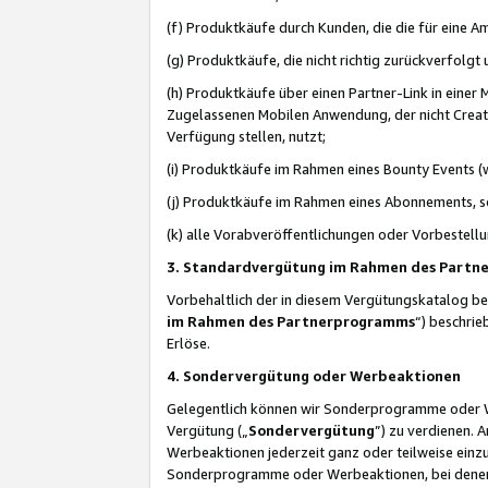
(f) Produktkäufe durch Kunden, die die für eine
(g) Produktkäufe, die nicht richtig zurückverfolg
(h) Produktkäufe über einen Partner-Link in einer
Zugelassenen Mobilen Anwendung, der nicht Creator
Verfügung stellen, nutzt;
(i) Produktkäufe im Rahmen eines Bounty Events (w
(j) Produktkäufe im Rahmen eines Abonnements, so
(k) alle Vorabveröffentlichungen oder Vorbestellu
3. Standardvergütung im Rahmen des Part
Vorbehaltlich der in diesem Vergütungskatalog b
im Rahmen des Partnerprogramms
“) beschri
Erlöse.
4. Sondervergütung oder Werbeaktionen
Gelegentlich können wir Sonderprogramme oder Wer
Vergütung („
Sondervergütung
”) zu verdienen. 
Werbeaktionen jederzeit ganz oder teilweise einz
Sonderprogramme oder Werbeaktionen, bei denen e