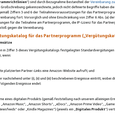
rammrichtlinien
“) sind durch Bezugnahme Bestandteil der
Vereinbarung z
Großschreibung gekennzeichnete, jedoch nicht definierte Begriffe haben die
 gemäß Ziffern 3 und 6 der Teilnahmevoraussetzungen für das Partnerprogram
nbarung fort. Vorsorglich und ohne Einschränkung von Ziffer 6 Abs. (a) der
ungen für die Teilnahme am Partnerprogramm, die IP-Lizenz für das Partner
rstoß gegen die Vereinbarung.
ungskatalog für das Partnerprogramm („Vergütungska
 Umsätze
n in Ziffer 3 dieses Vergütungskatalogs festgelegten Standardvergütungen v
r, wenn:
ite platzierten Partner-Links eine Amazon-Website aufruft; und
r nachstehend unter (i), (ii) und (iii) beschriebenen Ereignisse eintritt, wobe
 folgenden Ereignisse endet:
hme eines digitalen Produkts (gemäß Feststellung nach unserem alleinigen 
 „Amazon Music“, „Amazon Shorts“, „eDocs“, „Amazon Prime Video“, „Game
Newsfeeds“ oder „Kindle Magazines“) (jeweils ein „
Digitales Produkt
“) ver