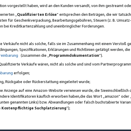
ktion vorgestellt haben, wird an den Kunden versandt, von ihm gestreamt od
erierten „
Qualifizierten Erlöse
“ entsprechen den Beträgen, die wir tatsäch
sten für Geschenkverpackung, Bearbeitungsgebühren, Steuern (z. B. Umsatz-
en bei Kreditkartenzahlung und uneinbringlicher Forderungen.
e Verkäufe nicht als solche, falls sie im Zusammenhang mit einem Verstoß 
ungen, Spezifikationen, Erklärungen und Richtlinien getätigt werden, die 
reinbarung
(zusammen die „
Programmdokumentation
“).
 Qualifizierte Verkäufe wären, nicht als solche und sind vom Partnerprogra
nbarung
erfolgen;
ung, Rückgabe oder Rückerstattung eingeleitet wurde;
ine Anzeige auf eine Amazon-Website verwiesen wurde, die Sieeinschließlich
ndere Identifikatoren käuflich erworben haben,die das Wort „amazon“ oder 
e unten genannten Links) bzw. Abwandlungen oder falsch buchstabierte Varia
e Kostenpflichtige Suchplatzierung
”);