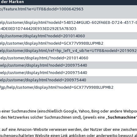
e der Marken
gp/feature.html?ie=UTF8&docId=1000642963
help/customer/display.html?nodeId=548524#GUID-602FA6E8-D724-4317-
64DE0ED1D744420E933ED292E5A7B3D3
elp/customer/display.html?nodeId=201014060
help/customer/display.html?nodeId=GCX77V9988LUPMB2
help/customer/display.html/ref=hp_left_v4_sib?ie=UTF8&nodeId=201909
help/customer/display.html/?nodeId=201014060
help/customer/display.html?nodeId=200975440
help/customer/display.html?nodeId=200975440
help/customer/display.html?nodeId=200975440
/gp/help/customer/display.html?nodeId=GCX77V9988LUPMB2
n einer Suchmaschine (einschließlich Google, Yahoo, Bing oder andere Webp
 des Netzwerkes solcher Suchmaschinen sind), (jeweils eine „
Suchmaschine
nk auf eine Amazon-Website verwiesen werden, der Nutzer über eine zwische
ischengeschalteten Website einen Link anklicken oder anderweitig bewusst a