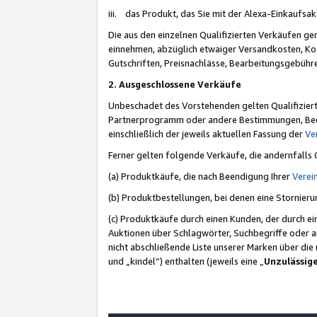
iii. das Produkt, das Sie mit der Alexa-Einkaufsa
Die aus den einzelnen Qualifizierten Verkäufen gen
einnehmen, abzüglich etwaiger Versandkosten, Ko
Gutschriften, Preisnachlässe, Bearbeitungsgebühr
2. Ausgeschlossene Verkäufe
Unbeschadet des Vorstehenden gelten Qualifiziert
Partnerprogramm oder andere Bestimmungen, Beding
einschließlich der jeweils aktuellen Fassung der
Ve
Ferner gelten folgende Verkäufe, die andernfalls
(a) Produktkäufe, die nach Beendigung Ihrer
Verei
(b) Produktbestellungen, bei denen eine Stornier
(c) Produktkäufe durch einen Kunden, der durch e
Auktionen über Schlagwörter, Suchbegriffe oder a
nicht abschließende Liste unserer Marken über di
und „kindel“) enthalten (jeweils eine „
Unzulässig