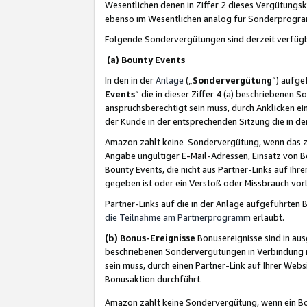
Wesentlichen denen in Ziffer 2 dieses Vergütung
ebenso im Wesentlichen analog für Sonderprogr
Folgende Sondervergütungen sind derzeit verfüg
(a) Bounty Events
In den in der
Anlage
(„
Sondervergütung
“) aufge
Events
“ die in dieser Ziffer 4 (a) beschriebenen 
anspruchsberechtigt sein muss, durch Anklicken ei
der Kunde in der entsprechenden Sitzung die in d
Amazon zahlt keine Sondervergütung, wenn das z
Angabe ungültiger E-Mail-Adressen, Einsatz von B
Bounty Events, die nicht aus Partner-Links auf Ihre
gegeben ist oder ein Verstoß oder Missbrauch vorl
Partner-Links auf die in der Anlage aufgeführte
die Teilnahme am Partnerprogramm
erlaubt.
(b) Bonus-Ereignisse
Bonusereignisse sind in au
beschriebenen Sondervergütungen in Verbindung m
sein muss, durch einen Partner-Link auf Ihrer We
Bonusaktion durchführt.
Amazon zahlt keine Sondervergütung, wenn ein Bon