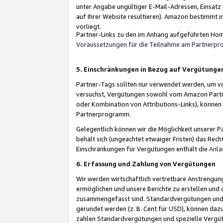
unter Angabe ungültiger E-Mail-Adressen, Einsatz
auf Ihrer Website resultieren). Amazon bestimmt i
vorliegt.
Partner-Links zu den im Anhang aufgeführten Hom
Voraussetzungen für die Teilnahme am Partnerp
5. Einschränkungen in Bezug auf Vergütunge
Partner-Tags sollten nur verwendet werden, um von 
versuchst, Vergütungen sowohl vom Amazon Partn
oder Kombination von Attributions-Links), könne
Partnerprogramm.
Gelegentlich können wir die Möglichkeit unsere
behält sich (ungeachtet etwaiger Fristen) das Rec
Einschränkungen für Vergütungen enthält die
Anla
6. Erfassung und Zahlung von Vergütungen
Wir werden wirtschaftlich vertretbare Anstrengu
ermöglichen und unsere Berichte zu erstellen und 
zusammengefasst sind. Standardvergütungen und s
gerundet werden (z. B. Cent für USD), können dazu
zahlen Standardvergütungen und spezielle Vergüt