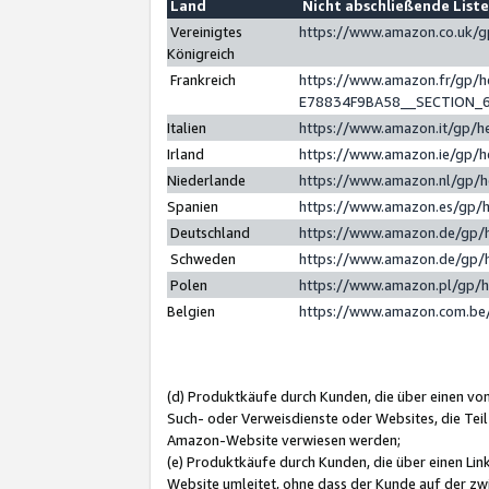
Land
Nicht abschließende List
Vereinigtes
https://www.amazon.co.uk/
Königreich
Frankreich
https://www.amazon.fr/gp/
E78834F9BA58__SECTION_
Italien
https://www.amazon.it/gp/h
Irland
https://www.amazon.ie/gp/
Niederlande
https://www.amazon.nl/gp/
Spanien
https://www.amazon.es/gp/
Deutschland
https://www.amazon.de/gp/
Schweden
https://www.amazon.de/gp/
Polen
https://www.amazon.pl/gp/
Belgien
https://www.amazon.com.be
(d) Produktkäufe durch Kunden, die über einen vo
Such- oder Verweisdienste oder Websites, die Teil
Amazon-Website verwiesen werden;
(e) Produktkäufe durch Kunden, die über einen Li
Website umleitet, ohne dass der Kunde auf der zw