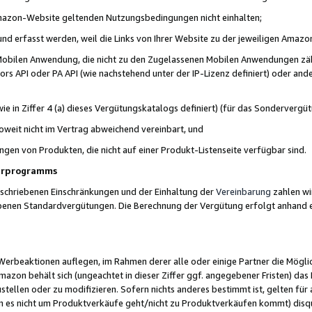
 Amazon-Website geltenden Nutzungsbedingungen nicht einhalten;
t und erfasst werden, weil die Links von Ihrer Website zu der jeweiligen Am
 Mobilen Anwendung, die nicht zu den Zugelassenen Mobilen Anwendungen zählt
s API oder PA API (wie nachstehend unter der IP-Lizenz definiert) oder ander
ie in Ziffer 4 (a) dieses Vergütungskatalogs definiert) (für das Sonderverg
weit nicht im Vertrag abweichend vereinbart, und
ngen von Produkten, die nicht auf einer Produkt-Listenseite verfügbar sind.
nerprogramms
eschriebenen Einschränkungen und der Einhaltung der
Vereinbarung
zahlen wir
ebenen Standardvergütungen. Die Berechnung der Vergütung erfolgt anhand e
beaktionen auflegen, im Rahmen derer alle oder einige Partner die Möglichk
Amazon behält sich (ungeachtet in dieser Ziffer ggf. angegebener Fristen) d
ustellen oder zu modifizieren. Sofern nichts anderes bestimmt ist, gelten 
s nicht um Produktverkäufe geht/nicht zu Produktverkäufen kommt) disqua