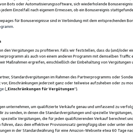
 von Bots oder Automatisierungssoftware, sich wiederholende Bonusereignisse
n jedem Einzelfall nach eigenem Ermessen, ob ein Bonusereignis stattgefund
epages für Bonusereignisse sind in Verbindung mit dem entsprechenden Bonu
rogramm
.
n
den Vergütungen zu profitieren. Falls wir feststellen, dass du (und/oder ein
erprogramm als auch von einem anderen Programm mit demselben Traffic ei
n wir Maßnahmen ergreifen, einschließlich der Einbehaltung von Vergütunge
r Partner, Standardvergütungen im Rahmen des Partnerprogramms oder Sonde
ht vor, Einschränkungen jederzeit ganz oder teilweise aufzuheben oder zu mod
ge
(„
Einschränkungen für Vergütungen
“).
ngen unternehmen, um qualifizierte Verkäufe genau und umfassend zu verfol
dir zu senden, in denen die Standardvergütungen und spezielle Vergütungen, 
pezielle Vergütungen, die für jeden qualifizierenden Verkauf berechnet un
 führen, dass dein effektiver Provisionssatz geringfügig über oder unter dem
ungen in der Standardwährung für eine Amazon-Webseite etwa 60 Tage nach