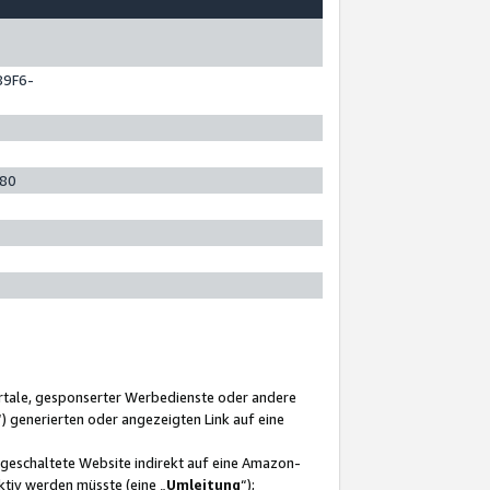
89F6-
280
ortale, gesponserter Werbedienste oder andere
“) generierten oder angezeigten Link auf eine
ngeschaltete Website indirekt auf eine Amazon-
ktiv werden müsste (eine „
Umleitung
“);