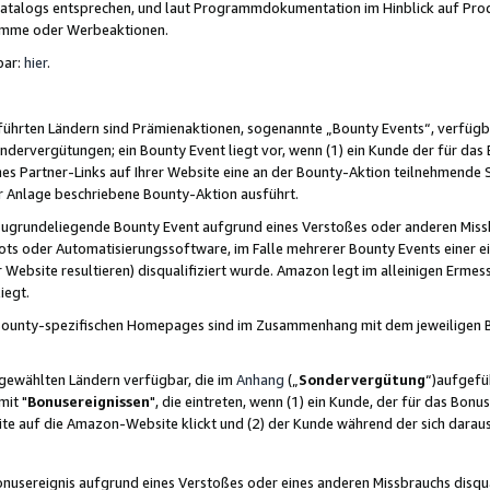
skatalogs entsprechen, und laut Programmdokumentation im Hinblick auf Pr
amme oder Werbeaktionen.
bar:
hier
.
führten Ländern sind Prämienaktionen, sogenannte „Bounty Events“, verfügb
Sondervergütungen; ein Bounty Event liegt vor, wenn (1) ein Kunde der für da
nes Partner-Links auf Ihrer Website eine an der Bounty-Aktion teilnehmende 
er Anlage beschriebene Bounty-Aktion ausführt.
ugrundeliegende Bounty Event aufgrund eines Verstoßes oder anderen Miss
ots oder Automatisierungssoftware, im Falle mehrerer Bounty Events einer e
r Website resultieren) disqualifiziert wurde. Amazon legt im alleinigen Ermess
iegt.
n Bounty-spezifischen Homepages sind im Zusammenhang mit dem jeweiligen
sgewählten Ländern verfügbar, die im
Anhang
(„
Sondervergütung
“)aufgefüh
it "
Bonusereignissen
", die eintreten, wenn (1) ein Kunde, der für das Bon
bsite auf die Amazon-Website klickt und (2) der Kunde während der sich dar
usereignis aufgrund eines Verstoßes oder eines anderen Missbrauchs disqua