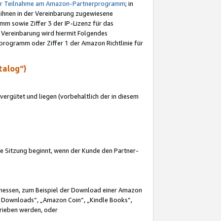
ur Teilnahme am Amazon-Partnerprogramm
; in
 ihnen in der Vereinbarung zugewiesene
m sowie Ziffer 3 der IP-Lizenz für das
 Vereinbarung wird hiermit Folgendes
programm oder Ziffer 1 der Amazon Richtlinie für
talog“)
ergütet und liegen (vorbehaltlich der in diesem
i die Sitzung beginnt, wenn der Kunde den Partner-
Ermessen, zum Beispiel der Download einer Amazon
 Downloads“, „Amazon Coin“, „Kindle Books“,
trieben werden, oder