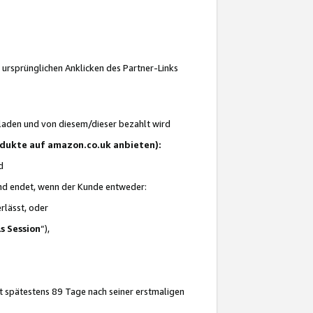
 ursprünglichen Anklicken des Partner-Links
laden und von diesem/dieser bezahlt wird
rodukte auf amazon.co.uk anbieten):
d
 und endet, wenn der Kunde entweder:
erlässt, oder
ls Session
“),
t spätestens 89 Tage nach seiner erstmaligen