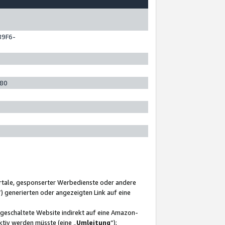
89F6-
280
ortale, gesponserter Werbedienste oder andere
“) generierten oder angezeigten Link auf eine
ngeschaltete Website indirekt auf eine Amazon-
ktiv werden müsste (eine „
Umleitung
“);