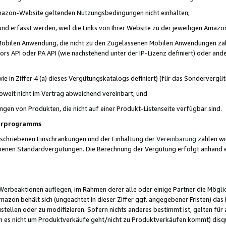
 Amazon-Website geltenden Nutzungsbedingungen nicht einhalten;
t und erfasst werden, weil die Links von Ihrer Website zu der jeweiligen Am
 Mobilen Anwendung, die nicht zu den Zugelassenen Mobilen Anwendungen zählt
s API oder PA API (wie nachstehend unter der IP-Lizenz definiert) oder ander
ie in Ziffer 4 (a) dieses Vergütungskatalogs definiert) (für das Sonderverg
weit nicht im Vertrag abweichend vereinbart, und
ngen von Produkten, die nicht auf einer Produkt-Listenseite verfügbar sind.
nerprogramms
eschriebenen Einschränkungen und der Einhaltung der
Vereinbarung
zahlen wir
ebenen Standardvergütungen. Die Berechnung der Vergütung erfolgt anhand e
beaktionen auflegen, im Rahmen derer alle oder einige Partner die Möglichk
Amazon behält sich (ungeachtet in dieser Ziffer ggf. angegebener Fristen) d
ustellen oder zu modifizieren. Sofern nichts anderes bestimmt ist, gelten 
s nicht um Produktverkäufe geht/nicht zu Produktverkäufen kommt) disqua