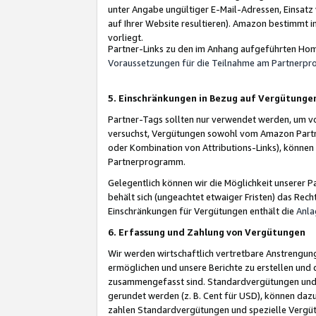
unter Angabe ungültiger E-Mail-Adressen, Einsatz
auf Ihrer Website resultieren). Amazon bestimmt i
vorliegt.
Partner-Links zu den im Anhang aufgeführten Hom
Voraussetzungen für die Teilnahme am Partnerp
5. Einschränkungen in Bezug auf Vergütunge
Partner-Tags sollten nur verwendet werden, um von 
versuchst, Vergütungen sowohl vom Amazon Partn
oder Kombination von Attributions-Links), könne
Partnerprogramm.
Gelegentlich können wir die Möglichkeit unsere
behält sich (ungeachtet etwaiger Fristen) das Rec
Einschränkungen für Vergütungen enthält die
Anla
6. Erfassung und Zahlung von Vergütungen
Wir werden wirtschaftlich vertretbare Anstrengu
ermöglichen und unsere Berichte zu erstellen und 
zusammengefasst sind. Standardvergütungen und s
gerundet werden (z. B. Cent für USD), können dazu
zahlen Standardvergütungen und spezielle Vergüt