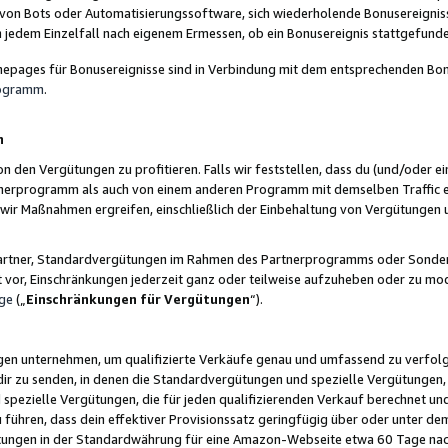
 von Bots oder Automatisierungssoftware, sich wiederholende Bonusereignisse
n jedem Einzelfall nach eigenem Ermessen, ob ein Bonusereignis stattgefund
epages für Bonusereignisse sind in Verbindung mit dem entsprechenden Bonu
rogramm
.
n
den Vergütungen zu profitieren. Falls wir feststellen, dass du (und/oder ein
erprogramm als auch von einem anderen Programm mit demselben Traffic ei
n wir Maßnahmen ergreifen, einschließlich der Einbehaltung von Vergütunge
r Partner, Standardvergütungen im Rahmen des Partnerprogramms oder Sonde
ht vor, Einschränkungen jederzeit ganz oder teilweise aufzuheben oder zu mod
ge
(„
Einschränkungen für Vergütungen
“).
ngen unternehmen, um qualifizierte Verkäufe genau und umfassend zu verfol
dir zu senden, in denen die Standardvergütungen und spezielle Vergütungen, 
pezielle Vergütungen, die für jeden qualifizierenden Verkauf berechnet un
 führen, dass dein effektiver Provisionssatz geringfügig über oder unter dem
ungen in der Standardwährung für eine Amazon-Webseite etwa 60 Tage nach