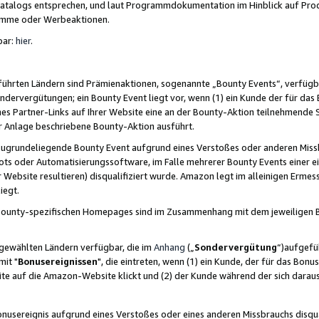
skatalogs entsprechen, und laut Programmdokumentation im Hinblick auf Pr
amme oder Werbeaktionen.
bar:
hier
.
führten Ländern sind Prämienaktionen, sogenannte „Bounty Events“, verfügb
Sondervergütungen; ein Bounty Event liegt vor, wenn (1) ein Kunde der für da
nes Partner-Links auf Ihrer Website eine an der Bounty-Aktion teilnehmende 
er Anlage beschriebene Bounty-Aktion ausführt.
ugrundeliegende Bounty Event aufgrund eines Verstoßes oder anderen Miss
ots oder Automatisierungssoftware, im Falle mehrerer Bounty Events einer e
r Website resultieren) disqualifiziert wurde. Amazon legt im alleinigen Ermess
iegt.
n Bounty-spezifischen Homepages sind im Zusammenhang mit dem jeweiligen
sgewählten Ländern verfügbar, die im
Anhang
(„
Sondervergütung
“)aufgefüh
it "
Bonusereignissen
", die eintreten, wenn (1) ein Kunde, der für das Bon
bsite auf die Amazon-Website klickt und (2) der Kunde während der sich dar
usereignis aufgrund eines Verstoßes oder eines anderen Missbrauchs disqua