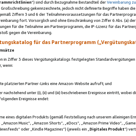
rammrichtlinien
“) sind durch Bezugnahme Bestandteil der
Vereinbarung z
Großschreibung gekennzeichnete, jedoch nicht definierte Begriffe haben die
 gemäß Ziffern 3 und 6 der Teilnahmevoraussetzungen für das Partnerprogram
nbarung fort. Vorsorglich und ohne Einschränkung von Ziffer 6 Abs. (a) der
ungen für die Teilnahme am Partnerprogramm, die IP-Lizenz für das Partner
rstoß gegen die Vereinbarung.
ungskatalog für das Partnerprogramm („Vergütungska
 Umsätze
n in Ziffer 3 dieses Vergütungskatalogs festgelegten Standardvergütungen v
r, wenn:
ite platzierten Partner-Links eine Amazon-Website aufruft; und
r nachstehend unter (i), (ii) und (iii) beschriebenen Ereignisse eintritt, wobe
 folgenden Ereignisse endet:
hme eines digitalen Produkts (gemäß Feststellung nach unserem alleinigen 
 „Amazon Music“, „Amazon Shorts“, „eDocs“, „Amazon Prime Video“, „Game
Newsfeeds“ oder „Kindle Magazines“) (jeweils ein „
Digitales Produkt
“) ver