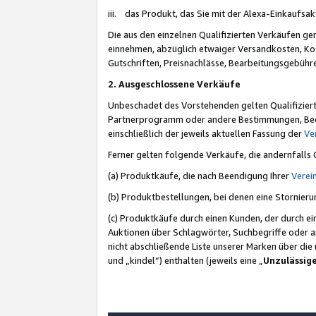
iii. das Produkt, das Sie mit der Alexa-Einkaufsa
Die aus den einzelnen Qualifizierten Verkäufen gen
einnehmen, abzüglich etwaiger Versandkosten, Ko
Gutschriften, Preisnachlässe, Bearbeitungsgebühr
2. Ausgeschlossene Verkäufe
Unbeschadet des Vorstehenden gelten Qualifiziert
Partnerprogramm oder andere Bestimmungen, Beding
einschließlich der jeweils aktuellen Fassung der
Ve
Ferner gelten folgende Verkäufe, die andernfalls
(a) Produktkäufe, die nach Beendigung Ihrer
Verei
(b) Produktbestellungen, bei denen eine Stornier
(c) Produktkäufe durch einen Kunden, der durch e
Auktionen über Schlagwörter, Suchbegriffe oder a
nicht abschließende Liste unserer Marken über di
und „kindel“) enthalten (jeweils eine „
Unzulässig