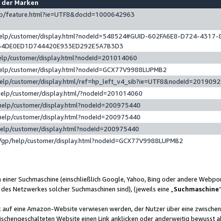
e der Marken
gp/feature.html?ie=UTF8&docId=1000642963
help/customer/display.html?nodeId=548524#GUID-602FA6E8-D724-4317-
64DE0ED1D744420E933ED292E5A7B3D3
elp/customer/display.html?nodeId=201014060
help/customer/display.html?nodeId=GCX77V9988LUPMB2
help/customer/display.html/ref=hp_left_v4_sib?ie=UTF8&nodeId=201909
help/customer/display.html/?nodeId=201014060
help/customer/display.html?nodeId=200975440
help/customer/display.html?nodeId=200975440
help/customer/display.html?nodeId=200975440
/gp/help/customer/display.html?nodeId=GCX77V9988LUPMB2
n einer Suchmaschine (einschließlich Google, Yahoo, Bing oder andere Webp
 des Netzwerkes solcher Suchmaschinen sind), (jeweils eine „
Suchmaschine
nk auf eine Amazon-Website verwiesen werden, der Nutzer über eine zwische
ischengeschalteten Website einen Link anklicken oder anderweitig bewusst a