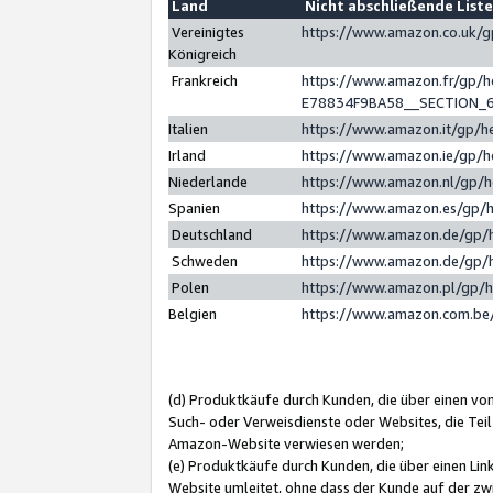
Land
Nicht abschließende List
Vereinigtes
https://www.amazon.co.uk/
Königreich
Frankreich
https://www.amazon.fr/gp/
E78834F9BA58__SECTION_
Italien
https://www.amazon.it/gp/h
Irland
https://www.amazon.ie/gp/
Niederlande
https://www.amazon.nl/gp/
Spanien
https://www.amazon.es/gp/
Deutschland
https://www.amazon.de/gp/
Schweden
https://www.amazon.de/gp/
Polen
https://www.amazon.pl/gp/
Belgien
https://www.amazon.com.be
(d) Produktkäufe durch Kunden, die über einen vo
Such- oder Verweisdienste oder Websites, die Teil
Amazon-Website verwiesen werden;
(e) Produktkäufe durch Kunden, die über einen Li
Website umleitet, ohne dass der Kunde auf der zw