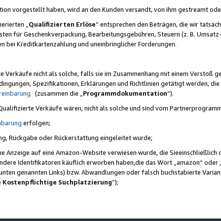
ktion vorgestellt haben, wird an den Kunden versandt, von ihm gestreamt od
erierten „
Qualifizierten Erlöse
“ entsprechen den Beträgen, die wir tatsäch
sten für Geschenkverpackung, Bearbeitungsgebühren, Steuern (z. B. Umsatz-
en bei Kreditkartenzahlung und uneinbringlicher Forderungen.
e Verkäufe nicht als solche, falls sie im Zusammenhang mit einem Verstoß 
ungen, Spezifikationen, Erklärungen und Richtlinien getätigt werden, die 
reinbarung
(zusammen die „
Programmdokumentation
“).
 Qualifizierte Verkäufe wären, nicht als solche und sind vom Partnerprogra
nbarung
erfolgen;
ung, Rückgabe oder Rückerstattung eingeleitet wurde;
ine Anzeige auf eine Amazon-Website verwiesen wurde, die Sieeinschließlich
ndere Identifikatoren käuflich erworben haben,die das Wort „amazon“ oder 
e unten genannten Links) bzw. Abwandlungen oder falsch buchstabierte Varia
e Kostenpflichtige Suchplatzierung
”);