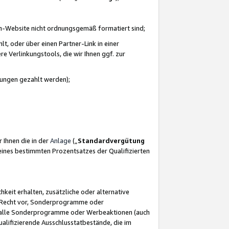
azon-Website nicht ordnungsgemäß formatiert sind;
, oder über einen Partner-Link in einer
e Verlinkungstools, die wir Ihnen ggf. zur
ütungen gezahlt werden);
 Ihnen die in der
Anlage
(„
Standardvergütung
ines bestimmten Prozentsatzes der Qualifizierten
eit erhalten, zusätzliche oder alternative
as Recht vor, Sonderprogramme oder
für alle Sonderprogramme oder Werbeaktionen (auch
lifizierende Ausschlusstatbestände, die im