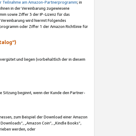
ur Teilnahme am Amazon-Partnerprogramm
; in
 ihnen in der Vereinbarung zugewiesene
m sowie Ziffer 3 der IP-Lizenz für das
 Vereinbarung wird hiermit Folgendes
programm oder Ziffer 1 der Amazon Richtlinie für
talog“)
ergütet und liegen (vorbehaltlich der in diesem
i die Sitzung beginnt, wenn der Kunde den Partner-
Ermessen, zum Beispiel der Download einer Amazon
 Downloads“, „Amazon Coin“, „Kindle Books“,
trieben werden, oder