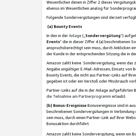
Wesentlichen denen in Ziffer 2 dieses Vergütung
ebenso im Wesentlichen analog für Sonderprogr
Folgende Sondervergütungen sind derzeit verfüg
(a) Bounty Events
In den in der
Anlage
(„
Sondervergütung
“) aufge
Events
“ die in dieser Ziffer 4 (a) beschriebenen 
anspruchsberechtigt sein muss, durch Anklicken ei
der Kunde in der entsprechenden Sitzung die in d
Amazon zahlt keine Sondervergütung, wenn das z
Angabe ungültiger E-Mail-Adressen, Einsatz von B
Bounty Events, die nicht aus Partner-Links auf Ihre
gegeben ist oder ein Verstoß oder Missbrauch vorl
Partner-Links auf die in der Anlage aufgeführte
die Teilnahme am Partnerprogramm
erlaubt.
(b) Bonus-Ereignisse
Bonusereignisse sind in au
beschriebenen Sondervergütungen in Verbindung m
sein muss, durch einen Partner-Link auf Ihrer We
Bonusaktion durchführt.
Amazon zahlt keine Sondervergütung, wenn ein Bon