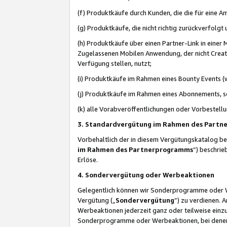
(f) Produktkäufe durch Kunden, die die für eine
(g) Produktkäufe, die nicht richtig zurückverfolg
(h) Produktkäufe über einen Partner-Link in einer
Zugelassenen Mobilen Anwendung, der nicht Creator
Verfügung stellen, nutzt;
(i) Produktkäufe im Rahmen eines Bounty Events (w
(j) Produktkäufe im Rahmen eines Abonnements, so
(k) alle Vorabveröffentlichungen oder Vorbestellu
3. Standardvergütung im Rahmen des Part
Vorbehaltlich der in diesem Vergütungskatalog b
im Rahmen des Partnerprogramms
“) beschri
Erlöse.
4. Sondervergütung oder Werbeaktionen
Gelegentlich können wir Sonderprogramme oder Wer
Vergütung („
Sondervergütung
”) zu verdienen. 
Werbeaktionen jederzeit ganz oder teilweise einz
Sonderprogramme oder Werbeaktionen, bei denen e