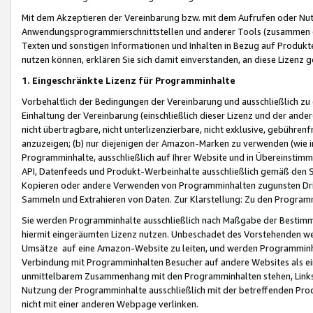
Mit dem Akzeptieren der Vereinbarung bzw. mit dem Aufrufen oder Nutz
Anwendungsprogrammierschnittstellen und anderer Tools (zusammen die
Texten und sonstigen Informationen und Inhalten in Bezug auf Produkte
nutzen können, erklären Sie sich damit einverstanden, an diese Lizenz 
1. Eingeschränkte Lizenz für Programminhalte
Vorbehaltlich der Bedingungen der Vereinbarung und ausschließlich z
Einhaltung der Vereinbarung (einschließlich dieser Lizenz und der ande
nicht übertragbare, nicht unterlizenzierbare, nicht exklusive, gebühren
anzuzeigen; (b) nur diejenigen der Amazon-Marken zu verwenden (wie in 
Programminhalte, ausschließlich auf Ihrer Website und in Übereinstimmu
API, Datenfeeds und Produkt-Werbeinhalte ausschließlich gemäß den Spe
Kopieren oder andere Verwenden von Programminhalten zugunsten Dri
Sammeln und Extrahieren von Daten. Zur Klarstellung: Zu den Program
Sie werden Programminhalte ausschließlich nach Maßgabe der Besti
hiermit eingeräumten Lizenz nutzen. Unbeschadet des Vorstehenden we
Umsätze auf eine Amazon-Website zu leiten, und werden Programminhal
Verbindung mit Programminhalten Besucher auf andere Websites als ein
unmittelbarem Zusammenhang mit den Programminhalten stehen, Links z
Nutzung der Programminhalte ausschließlich mit der betreffenden Pr
nicht mit einer anderen Webpage verlinken.