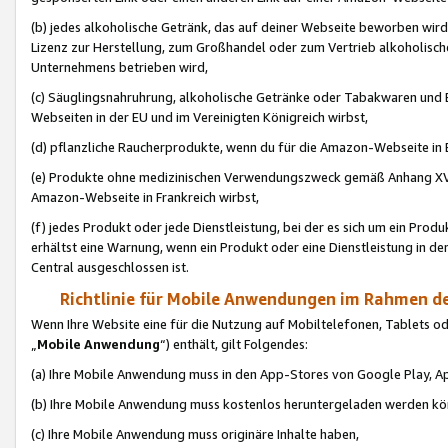
(b) jedes alkoholische Getränk, das auf deiner Webseite beworben wird
Lizenz zur Herstellung, zum Großhandel oder zum Vertrieb alkoholisch
Unternehmens betrieben wird,
(c) Säuglingsnahruhrung, alkoholische Getränke oder Tabakwaren und E
Webseiten in der EU und im Vereinigten Königreich wirbst,
(d) pflanzliche Raucherprodukte, wenn du für die Amazon-Webseite in B
(e) Produkte ohne medizinischen Verwendungszweck gemäß Anhang XVI 
Amazon-Webseite in Frankreich wirbst,
(f) jedes Produkt oder jede Dienstleistung, bei der es sich um ein Prod
erhältst eine Warnung, wenn ein Produkt oder eine Dienstleistung in de
Central ausgeschlossen ist.
Richtlinie für Mobile Anwendungen im Rahmen de
Wenn Ihre Website eine für die Nutzung auf Mobiltelefonen, Tablets 
„
Mobile Anwendung
“) enthält, gilt Folgendes:
(a) Ihre Mobile Anwendung muss in den App-Stores von Google Play, A
(b) Ihre Mobile Anwendung muss kostenlos heruntergeladen werden könn
(c) Ihre Mobile Anwendung muss originäre Inhalte haben,