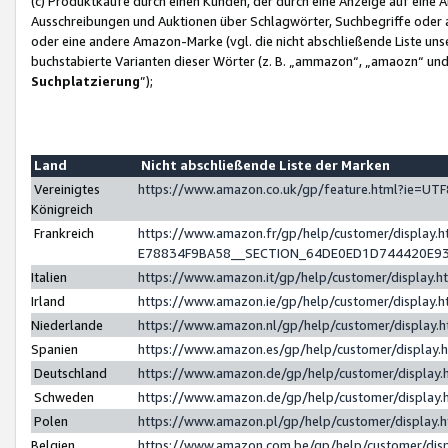
(c) Produktkäufe durch einen Kunden, der durch eine Anzeige auf eine 
Ausschreibungen und Auktionen über Schlagwörter, Suchbegriffe oder 
oder eine andere Amazon-Marke (vgl. die nicht abschließende Liste un
buchstabierte Varianten dieser Wörter (z. B. „ammazon“, „amaozn“ und „
Suchplatzierung
”);
Land
Nicht abschließende Liste der Marken
Vereinigtes
https://www.amazon.co.uk/gp/feature.html?ie=U
Königreich
Frankreich
https://www.amazon.fr/gp/help/customer/displa
E78834F9BA58__SECTION_64DE0ED1D744420E9
Italien
https://www.amazon.it/gp/help/customer/display
Irland
https://www.amazon.ie/gp/help/customer/displa
Niederlande
https://www.amazon.nl/gp/help/customer/display
Spanien
https://www.amazon.es/gp/help/customer/display
Deutschland
https://www.amazon.de/gp/help/customer/displa
Schweden
https://www.amazon.de/gp/help/customer/displa
Polen
https://www.amazon.pl/gp/help/customer/display
Belgien
https://www.amazon.com.be/gp/help/customer/d