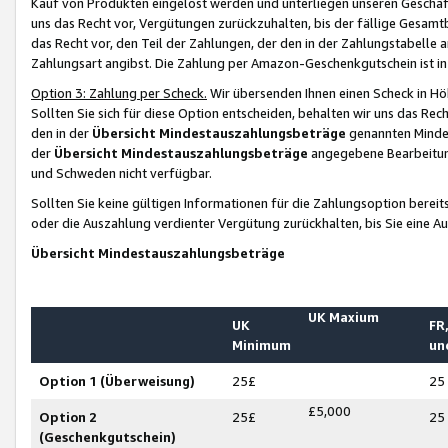
Kauf von Produkten eingelöst werden und unterliegen unseren Geschäf
uns das Recht vor, Vergütungen zurückzuhalten, bis der fällige Gesamt
das Recht vor, den Teil der Zahlungen, der den in der Zahlungstabelle 
Zahlungsart angibst. Die Zahlung per Amazon-Geschenkgutschein ist in
Option 3: Zahlung per Scheck.
Wir übersenden Ihnen einen Scheck in Höh
Sollten Sie sich für diese Option entscheiden, behalten wir uns das Rec
den in der
Übersicht Mindestauszahlungsbeträge
genannten Mindest
der
Übersicht Mindestauszahlungsbeträge
angegebene Bearbeitung
und Schweden nicht verfügbar.
Sollten Sie keine gültigen Informationen für die Zahlungsoption bereit
oder die Auszahlung verdienter Vergütung zurückhalten, bis Sie eine A
Übersicht Mindestauszahlungsbeträge
UK Maxium
UK
FR,
Minimum
un
Option 1 (Überweisung)
25£
25
£5,000
Option 2
25£
25
(Geschenkgutschein)