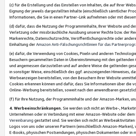
(c) für die Erstellung und das Einstellen von Inhalten, die auf Ihrer We
Eignung der jeweils dargestellten Inhalte (einschließlich sämtlicher 
Informationen, die Sie in einen Partner-Link aufnehmen oder mit diese
(d) dafür, dass die Nutzung der Programminhalte, Ihrer Website und des 
Verletzung oder missbräuchliche Ausübung unserer Rechte bzw. der Recht
Markenrechte, Datenschutzrechte, Veröffentlichungsrechte oder anderer
Einhaltung der
Amazon Anti-Fälschungsrichtlinien für das Partnerpro
(e) dafür, die Verwendung von Cookies, Pixeln und anderen Technologien
Besuchern gesammelten Daten in Übereinstimmung mit den geltenden Ge
und angemessen darzustellen und auf andere Weise die geltenden geset
in sonstiger Weise, einschließlich des ggf. anzuzeigenden Hinweises, d
Werbeanzeigen bereitstellen, von den Besuchern Ihrer Website unmitte
Cookies erkennen können und dafür, dass Sie Informationen über die v
Online-Werbung bereitstellen, soweit nach den anwendbaren gesetzlic
(f) für Ihre Nutzung, der Programminhalte und der Amazon-Marken, u
4. Werbeeinschränkungen.
Sie werden sich nicht an Werbe-, Market
Unternehmen oder in Verbindung mit einer Amazon-Website oder dem Pa
Vereinbarung
gestattet sind. Sie werden sich nicht an Werbeaktivitäten
Logos von uns oder unseren Partnern (einschließlich Amazon-Marken), 
E-Books, physischen Postsendungen, physischen Dokumenten oder in 