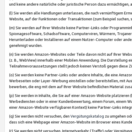
und keine andere natürliche oder juristische Person dazu ermächtigen, a
(l) Sie werden alle Handlungen unterlassen, die nach vernünftigem Erme
Website, auf der Funktionen oder Transaktionen (zum Beispiel suchen, s
(m) Sie werden auf Ihrer Website keine Partner-Links oder Programmin
Spionagesoftware, Schadsoftware, Computerviren, Würmern, Trojaner
Herunterladen oder Installieren auf einem Nutzer-Computer oder ande
genehmigt wurden.
(n) Sie werden Amazon-Websites oder Teile davon nicht auf Ihrer Websi
(z. B., WebView) innerhalb einer Mobilen Anwendung. Die Darstellung ein
Teilnahmevoraussetzungen stellt jedoch keinen Verstoß gegen diese Zif
(o) Sie werden keine Partner-Links oder andere Inhalte, die eine Am
Werbeseiten oder Layer-Werbung einstellen oder bereitstellen, mit Au
bewerben, die eng mit dem auf Ihrer Website befindlichen Material z
(p) Sie werden in Inhalte, die Sie auf einer Amazon-Website platzier
Werbediensten oder in einer Kundenbewertung, einem Forum, einem Wun
einer Amazon-Website verfügbaren Kontext) keine Partner-Links integr
(q) Sie werden nicht versuchen, den
Vergütungskatalog
zu umgehen oder
dass sich eine Webpage einer Amazon-Website im Browser eines Kunden 
(r) Sie werden nicht versuchen, Internetverkehr (Traffic) oder Vergü