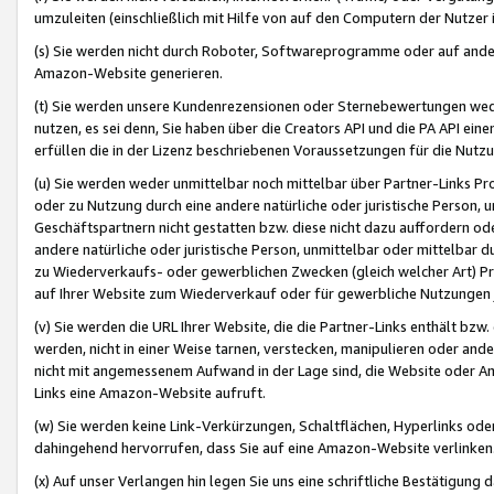
umzuleiten (einschließlich mit Hilfe von auf den Computern der Nutzer i
(s) Sie werden nicht durch Roboter, Softwareprogramme oder auf andere
Amazon-Website generieren.
(t) Sie werden unsere Kundenrezensionen oder Sternebewertungen wed
nutzen, es sei denn, Sie haben über die Creators API und die PA API e
erfüllen die in der Lizenz beschriebenen Voraussetzungen für die Nutzu
(u) Sie werden weder unmittelbar noch mittelbar über Partner-Links P
oder zu Nutzung durch eine andere natürliche oder juristische Person,
Geschäftspartnern nicht gestatten bzw. diese nicht dazu auffordern od
andere natürliche oder juristische Person, unmittelbar oder mittelbar
zu Wiederverkaufs- oder gewerblichen Zwecken (gleich welcher Art) 
auf Ihrer Website zum Wiederverkauf oder für gewerbliche Nutzungen 
(v) Sie werden die URL Ihrer Website, die die Partner-Links enthält b
werden, nicht in einer Weise tarnen, verstecken, manipulieren oder and
nicht mit angemessenem Aufwand in der Lage sind, die Website oder A
Links eine Amazon-Website aufruft.
(w) Sie werden keine Link-Verkürzungen, Schaltflächen, Hyperlinks ode
dahingehend hervorrufen, dass Sie auf eine Amazon-Website verlinken
(x) Auf unser Verlangen hin legen Sie uns eine schriftliche Bestätigung