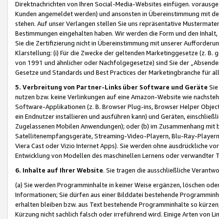
Direktnachrichten von Ihren Social-Media-Websites einfügen. vorausg
Kunden angemeldet werden) und ansonsten in Übereinstimmung mit der
stehen. Auf unser Verlangen stellen Sie uns repräsentative Mustermater
Bestimmungen eingehalten haben. Wir werden die Form und den Inhalt, di
Sie die Zertifizierung nicht in Übereinstimmung mit unserer Aufforderu
Klarstellung: (i) Für die Zwecke der geltenden Marketinggesetze (z. 
von 1991 und ähnlicher oder Nachfolgegesetze) sind Sie der „Absender“ j
Gesetze und Standards und Best Practices der Marketingbranche für 
5. Verbreitung von Partner-Links über Software und Geräte
Sie
nutzen bzw. keine Verlinkungen auf eine Amazon-Website wie nachsteh
Software-Applikationen (z. B. Browser Plug-ins, Browser Helper Objec
ein Endnutzer installieren und ausführen kann) und Geräten, einschlie
Zugelassenen Mobilen Anwendungen); oder (b) im Zusammenhang mit bzw.
Satellitenempfangsgeräte, Streaming-Video-Playern, Blu-Ray-Playern 
Viera Cast oder Vizio Internet Apps). Sie werden ohne ausdrückliche v
Entwicklung von Modellen des maschinellen Lernens oder verwandter 
6. Inhalte auf Ihrer Website
. Sie tragen die ausschließliche Verantwo
(a) Sie werden Programminhalte in keiner Weise ergänzen, löschen oder
Informationen; Sie dürfen aus einer Bilddatei bestehende Programminhal
erhalten bleiben bzw. aus Text bestehende Programminhalte so kürzen, 
Kürzung nicht sachlich falsch oder irreführend wird. Einige Arten von L