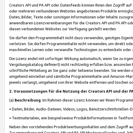
Creators API und PA API oder Datenfeeds können Ihnen den Zugriff auf D
oder mehreren verbundenen Websites angebotenen Produkte ermögliche
Daten, Bilder, Texte oder sonstigen Informationen oder Inhalte zuzugre
anwendbaren Lizenzvereinbarungen für die Creators API und PA API od
diesen verbundenen Websites zur Verfügung gestellt werden.
Sie dürfen den Programminhalt nicht dazu verwenden, geistiges Eigent
verletzen. Sie dürfen Programminhalte nicht verwenden, um direkt ode
maschinelles Lernen oder verwandte Technologien zu entwickeln oder zu
Die Lizenz endet mit sofortiger Wirkung automatisch, wenn Sie zu irg
Vergütungskatalog definiert) nicht rechtzeitig erfüllen bzw. ansonsten
schriftliche Mitteilung an Sie ganz oder teilweise beenden. Sie werden
umgehend einstellen und sämtliche Programminhalte und Amazon-Marke
jeweils verlangt, umgehend von Ihrer Website entfernen und löschen od
2. Voraussetzungen für die Nutzung der Creators API und der P
(a)
Beschreibung
. Im Rahmen dieser Lizenz können wir Ihnen Programmi
• Daten, Bilder, Audio-Dateien, Videos, Logos, Benutzerschnittstellen-
• Textmaterialien, wie beispielsweise Produktinformationen in Textfor
Neben den vorstehenden Produktwerbungsinhalten und dem Zugriff auf 
Zusammenhang mit Creators API und PA API Musterquellcodes und -bibli