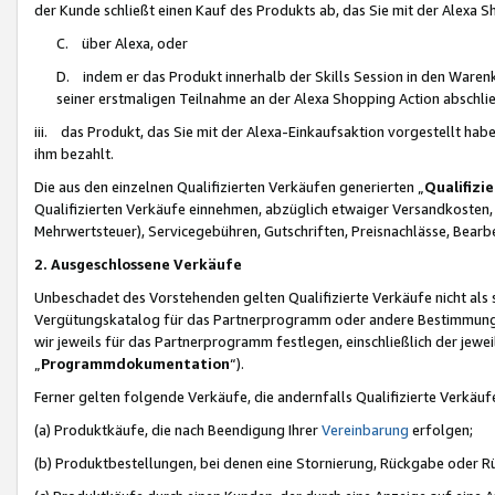
der Kunde schließt einen Kauf des Produkts ab, das Sie mit der Alexa 
C. über Alexa, oder
D. indem er das Produkt innerhalb der Skills Session in den Waren
seiner erstmaligen Teilnahme an der Alexa Shopping Action abschlie
iii. das Produkt, das Sie mit der Alexa-Einkaufsaktion vorgestellt ha
ihm bezahlt.
Die aus den einzelnen Qualifizierten Verkäufen generierten „
Qualifizi
Qualifizierten Verkäufe einnehmen, abzüglich etwaiger Versandkosten
Mehrwertsteuer), Servicegebühren, Gutschriften, Preisnachlässe, Bear
2. Ausgeschlossene Verkäufe
Unbeschadet des Vorstehenden gelten Qualifizierte Verkäufe nicht als
Vergütungskatalog für das Partnerprogramm oder andere Bestimmungen,
wir jeweils für das Partnerprogramm festlegen, einschließlich der jewe
„
Programmdokumentation
“).
Ferner gelten folgende Verkäufe, die andernfalls Qualifizierte Verkä
(a) Produktkäufe, die nach Beendigung Ihrer
Vereinbarung
erfolgen;
(b) Produktbestellungen, bei denen eine Stornierung, Rückgabe oder R