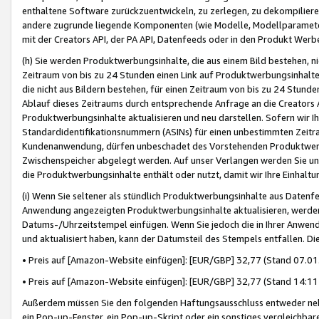
enthaltene Software zurückzuentwickeln, zu zerlegen, zu dekompilier
andere zugrunde liegende Komponenten (wie Modelle, Modellparameter
mit der Creators API, der PA API, Datenfeeds oder in den Produkt Werb
(h) Sie werden Produktwerbungsinhalte, die aus einem Bild bestehen, ni
Zeitraum von bis zu 24 Stunden einen Link auf Produktwerbungsinhalte
die nicht aus Bildern bestehen, für einen Zeitraum von bis zu 24 Stund
Ablauf dieses Zeitraums durch entsprechende Anfrage an die Creators 
Produktwerbungsinhalte aktualisieren und neu darstellen. Sofern wir Ih
Standardidentifikationsnummern (ASINs) für einen unbestimmten Zeitra
Kundenanwendung, dürfen unbeschadet des Vorstehenden Produktwerbu
Zwischenspeicher abgelegt werden. Auf unser Verlangen werden Sie un
die Produktwerbungsinhalte enthält oder nutzt, damit wir Ihre Einhalt
(i) Wenn Sie seltener als stündlich Produktwerbungsinhalte aus Datenfe
Anwendung angezeigten Produktwerbungsinhalte aktualisieren, werden 
Datums-/Uhrzeitstempel einfügen. Wenn Sie jedoch die in Ihrer Anwe
und aktualisiert haben, kann der Datumsteil des Stempels entfallen. Dies
• Preis auf [Amazon-Website einfügen]: [EUR/GBP] 32,77 (Stand 07.01.
• Preis auf [Amazon-Website einfügen]: [EUR/GBP] 32,77 (Stand 14:11 
Außerdem müssen Sie den folgenden Haftungsausschluss entweder neb
ein Pop-up-Fenster, ein Pop-up-Skript oder ein sonstiges vergleichba