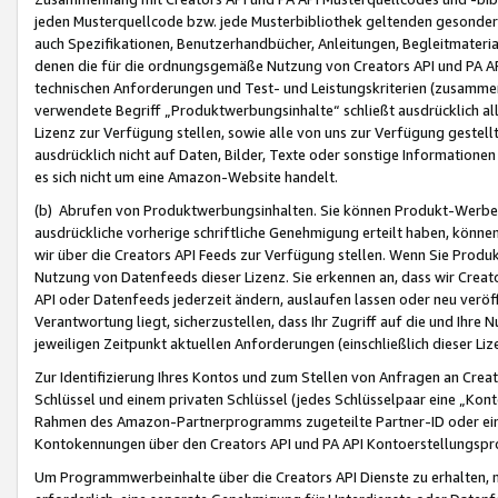
jeden Musterquellcode bzw. jede Musterbibliothek geltenden gesonder
auch Spezifikationen, Benutzerhandbücher, Anleitungen, Begleitmaterial
denen die für die ordnungsgemäße Nutzung von Creators API und PA A
technischen Anforderungen und Test- und Leistungskriterien (zusammen
verwendete Begriff „Produktwerbungsinhalte“ schließt ausdrücklich al
Lizenz zur Verfügung stellen, sowie alle von uns zur Verfügung gestel
ausdrücklich nicht auf Daten, Bilder, Texte oder sonstige Informatione
es sich nicht um eine Amazon-Website handelt.
(b) Abrufen von Produktwerbungsinhalten. Sie können Produkt-Werbein
ausdrückliche vorherige schriftliche Genehmigung erteilt haben, könn
wir über die Creators API Feeds zur Verfügung stellen. Wenn Sie Produk
Nutzung von Datenfeeds dieser Lizenz. Sie erkennen an, dass wir Creat
API oder Datenfeeds jederzeit ändern, auslaufen lassen oder neu veröffe
Verantwortung liegt, sicherzustellen, dass Ihr Zugriff auf die und Ihr
jeweiligen Zeitpunkt aktuellen Anforderungen (einschließlich dieser Liz
Zur Identifizierung Ihres Kontos und zum Stellen von Anfragen an Crea
Schlüssel und einem privaten Schlüssel (jedes Schlüsselpaar eine „Kon
Rahmen des Amazon-Partnerprogramms zugeteilte Partner-ID oder ein
Kontokennungen über den Creators API und PA API Kontoerstellungspro
Um Programmwerbeinhalte über die Creators API Dienste zu erhalten, m