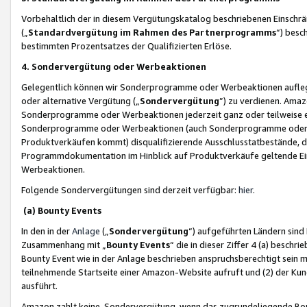
Vorbehaltlich der in diesem Vergütungskatalog beschriebenen Einschr
(„
Standardvergütung im Rahmen des Partnerprogramms
“) besc
bestimmten Prozentsatzes der Qualifizierten Erlöse.
4. Sondervergütung oder Werbeaktionen
Gelegentlich können wir Sonderprogramme oder Werbeaktionen auflegen,
oder alternative Vergütung („
Sondervergütung
”) zu verdienen. Amazo
Sonderprogramme oder Werbeaktionen jederzeit ganz oder teilweise einz
Sonderprogramme oder Werbeaktionen (auch Sonderprogramme oder We
Produktverkäufen kommt) disqualifizierende Ausschlusstatbestände, di
Programmdokumentation im Hinblick auf Produktverkäufe geltende E
Werbeaktionen.
Folgende Sondervergütungen sind derzeit verfügbar:
hier
.
(a) Bounty Events
In den in der
Anlage
(„
Sondervergütung
“) aufgeführten Ländern sind
Zusammenhang mit „
Bounty Events
“ die in dieser Ziffer 4 (a) besch
Bounty Event wie in der Anlage beschrieben anspruchsberechtigt sein mu
teilnehmende Startseite einer Amazon-Website aufruft und (2) der Kun
ausführt.
Amazon zahlt keine Sondervergütung, wenn das zugrundeliegende Boun