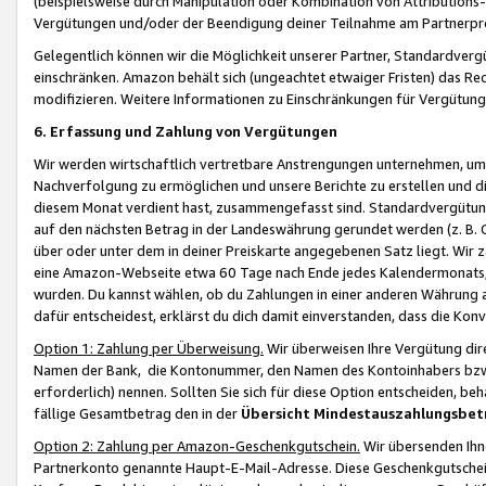
(beispielsweise durch Manipulation oder Kombination von Attributions-
Vergütungen und/oder der Beendigung deiner Teilnahme am Partnerp
Gelegentlich können wir die Möglichkeit unserer Partner, Standardv
einschränken. Amazon behält sich (ungeachtet etwaiger Fristen) das Re
modifizieren. Weitere Informationen zu Einschränkungen für Vergütung
6. Erfassung und Zahlung von Vergütungen
Wir werden wirtschaftlich vertretbare Anstrengungen unternehmen, um 
Nachverfolgung zu ermöglichen und unsere Berichte zu erstellen und di
diesem Monat verdient hast, zusammengefasst sind. Standardvergütung
auf den nächsten Betrag in der Landeswährung gerundet werden (z. B. C
über oder unter dem in deiner Preiskarte angegebenen Satz liegt. Wir
eine Amazon-Webseite etwa 60 Tage nach Ende jedes Kalendermonats, i
wurden. Du kannst wählen, ob du Zahlungen in einer anderen Währung
dafür entscheidest, erklärst du dich damit einverstanden, dass die K
Option 1: Zahlung per Überweisung.
Wir überweisen Ihre Vergütung dir
Namen der Bank, die Kontonummer, den Namen des Kontoinhabers bzw. a
erforderlich) nennen. Sollten Sie sich für diese Option entscheiden, be
fällige Gesamtbetrag den in der
Übersicht Mindestauszahlungsbet
Option 2: Zahlung per Amazon-Geschenkgutschein.
Wir übersenden Ihne
Partnerkonto genannte Haupt-E-Mail-Adresse. Diese Geschenkgutschei