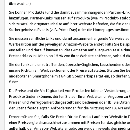
überwachen).
Sie können Produkte (und die damit zusammenhängenden Partner-Links)
hinzufügen. Partner-Links müssen auf Produkte (wie im Produktkatalog de
sich zusätzlich originäre Inhalte auf Ihrer Website befinden, die für 
Suchergebnisse, Events (z. B. Prime Day) oder die Homepages bestimmte
Sie müssen sämtliche Links und damit zusammenhängende Verweise auf z
Werbeaktion auf der jeweiligen Amazon-Website endet. Falls Sie beisp
einstellen und darauf hinweisen, dass Amazon auf ausgewählte Kleidun
Preisnachlass in Höhe von 15 % von Ihrer Website entfernen, sobald di
Sie dürfen keine unzutreffenden, überschwänglichen, täuschenden od
unsere Richtlinien, Werbeaktionen oder Preise aufstellen. Stellen Sie 
angebotenen Smartphone mit 64 GB Speicherkapazität ein, so dürfen S
führt.
Die Preise und die Verfügbarkeit von Produkten können Veränderungen 
Produkte ändern können, dürfen Sie auf Ihrer Website nur Angaben zu P
Preisen und Verfügbarkeit dargestellt sind bedienen oder (b) Sie Daten
der Lizenz festgelegten Anforderungen für die Nutzung von PA API einh
Ferner müssen Sie, falls Sie Preise für ein Produkt auf Ihrer Website in 
einer Preisvergleichsmaschine) zusammen mit Preisen für das gleiche o
außerhalb der Amazon-Website angeboten werden, jeweils den niedrigst