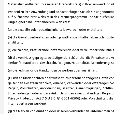
Materialien enthalten. Sie müssen Ihre Website(s) in Ihrer Anwendung ide
Wir prüfen Ihre Anwendung und benachrichtigen Sie, ob sie angenommen
auf Aufnahme Ihrer Website in das Partnerprogramm und Sie dürfen kei
Ungeeignet sind unter anderem Websites:
(a) die sexuelle oder obszöne Inhalte bewerben oder enthalten;
(b) die Gewalt verherrlichen oder gewalttätige Inhalte haben oder pot
anstiften,;
(c) die falsche, irreführende, diffamierende oder verleumderische Inha
(d) die von Hass geprägte, belästigende, schädliche, die Privatsphäre v
Herkunft, Hautfarbe, Geschlecht, Religion, Nationalität, Behinderung, 
(e) die rechtswidrige Handlungen bewerben oder ausführen;
(f) sich an Kinder richten oder wissentlich personenbezogene Daten vo
geltenden Gesetzen definiert) erheben, verwenden oder offenlegen, Vo
Regeln, Vorschriften, Anordnungen, Lizenzen, Genehmigungen, Richtlini
Entscheidungen oder andere Anforderungen einer zuständigen Regierung
Privacy Protection Act (15 U.S.C. §§ 6501-6506) oder Vorschriften, di
Internet erlassen wurden);
(g) die Marken von Amazon oder unseren verbundenen Unternehmen b