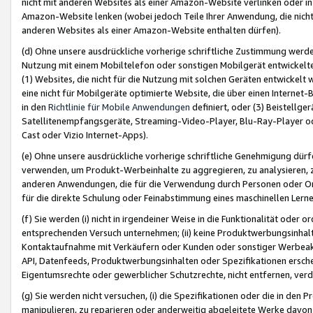
nicht mit anderen Websites als einer Amazon-Website verlinken oder i
Amazon-Website lenken (wobei jedoch Teile Ihrer Anwendung, die nich
anderen Websites als einer Amazon-Website enthalten dürfen).
(d) Ohne unsere ausdrückliche vorherige schriftliche Zustimmung werd
Nutzung mit einem Mobiltelefon oder sonstigen Mobilgerät entwickelt
(1) Websites, die nicht für die Nutzung mit solchen Geräten entwickelt
eine nicht für Mobilgeräte optimierte Website, die über einen Interne
in den
Richtlinie für Mobile Anwendungen
definiert, oder (3) Beistellge
Satellitenempfangsgeräte, Streaming-Video-Player, Blu-Ray-Player ode
Cast oder Vizio Internet-Apps).
(e) Ohne unsere ausdrückliche vorherige schriftliche Genehmigung dürfe
verwenden, um Produkt-Werbeinhalte zu aggregieren, zu analysieren, 
anderen Anwendungen, die für die Verwendung durch Personen oder Or
für die direkte Schulung oder Feinabstimmung eines maschinellen Lern
(f) Sie werden (i) nicht in irgendeiner Weise in die Funktionalität ode
entsprechenden Versuch unternehmen; (ii) keine Produktwerbungsinha
Kontaktaufnahme mit Verkäufern oder Kunden oder sonstiger Werbeaktiv
API, Datenfeeds, Produktwerbungsinhalten oder Spezifikationen erschei
Eigentumsrechte oder gewerblicher Schutzrechte, nicht entfernen, verd
(g) Sie werden nicht versuchen, (i) die Spezifikationen oder die in de
manipulieren, zu reparieren oder anderweitig abgeleitete Werke davon z