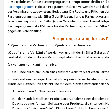
Diese Richtlinien für das Partnerprogramm („
Programmrichtlinien
“)
Partnerprogramm
; in diesen Programmrichtlinien verwendete und durch
der Vereinbarung zugewiesene Bedeutung. Die Rechte und Pflichten de
Partnerprogramm sowie Ziffer 3 der IP-Lizenz für das Partnerprogram
Einschränkung von Ziffer 6 Abs. (a) der Vereinbarung wird hiermit Fol
Partnerprogramm, die IP-Lizenz für das Partnerprogramm oder Ziffer 1
gegen die Vereinbarung.
Vergütungskatalog für das 
1. Qualifizierte Verkäufe und Qualifizierte Umsätze
„
Qualifizierte Verkäufe
“ werden von uns mit den in Ziffer 3 diese
(vorbehaltlich der in diesem Vergütungskatalog beschriebenen Ausnah
(a) Partner- Link auf Ihrer Site
:
i. ein Kunde durch Anklicken eines auf Ihrer Website platzierten Part
ii. während einer einzigen Internetsitzung eines der nachstehend unter (i)
Kunde den Partner-Link anklickt und mit dem zuerst eintretenden der f
A. Ablauf von 24 Stunden seit dem Klick,
B. der Kunde bestellt ein Produkt, mit Ausnahme eines digitalen P
Download einer Amazon Software oder Produkte, die unter dem N
Downloads“, „Amazon Coin“, „Kindle Books“, „Kindle Newspapers“, „