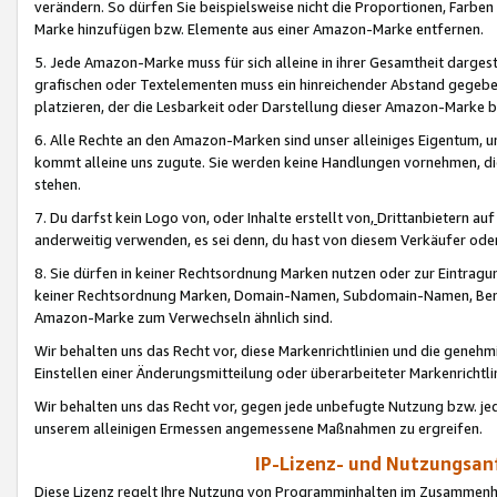
verändern. So dürfen Sie beispielsweise nicht die Proportionen, Farb
Marke hinzufügen bzw. Elemente aus einer Amazon-Marke entfernen.
5. Jede Amazon-Marke muss für sich alleine in ihrer Gesamtheit darge
grafischen oder Textelementen muss ein hinreichender Abstand gegebe
platzieren, der die Lesbarkeit oder Darstellung dieser Amazon-Marke b
6. Alle Rechte an den Amazon-Marken sind unser alleiniges Eigentum, 
kommt alleine uns zugute. Sie werden keine Handlungen vornehmen, 
stehen.
7. Du darfst kein Logo von, oder Inhalte erstellt von,
Drittanbietern au
anderweitig verwenden, es sei denn, du hast von diesem Verkäufer oder
8. Sie dürfen in keiner Rechtsordnung Marken nutzen oder zur Eintragu
keiner Rechtsordnung Marken, Domain-Namen, Subdomain-Namen, Benu
Amazon-Marke zum Verwechseln ähnlich sind.
Wir behalten uns das Recht vor, diese Markenrichtlinien und die gene
Einstellen einer Änderungsmitteilung oder überarbeiteter Markenricht
Wir behalten uns das Recht vor, gegen jede unbefugte Nutzung bzw. jede 
unserem alleinigen Ermessen angemessene Maßnahmen zu ergreifen.
IP-Lizenz- und Nutzungsan
Diese Lizenz regelt Ihre Nutzung von Programminhalten im Zusammen