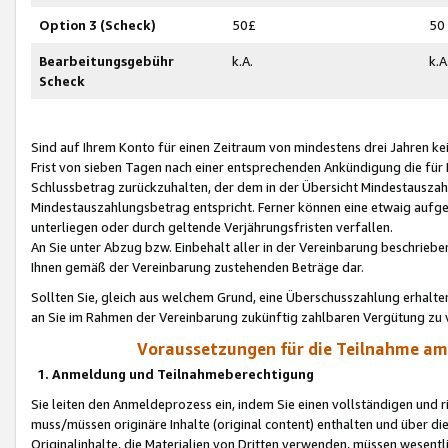
Option 3 (Scheck)
50£
50
Bearbeitungsgebühr
k.A.
k.A
Scheck
Sind auf Ihrem Konto für einen Zeitraum von mindestens drei Jahren kein
Frist von sieben Tagen nach einer entsprechenden Ankündigung die für
Schlussbetrag zurückzuhalten, der dem in der Übersicht Mindestausz
Mindestauszahlungsbetrag entspricht. Ferner können eine etwaig aufg
unterliegen oder durch geltende Verjährungsfristen verfallen.
An Sie unter Abzug bzw. Einbehalt aller in der Vereinbarung beschrieb
Ihnen gemäß der Vereinbarung zustehenden Beträge dar.
Sollten Sie, gleich aus welchem Grund, eine Überschusszahlung erhalte
an Sie im Rahmen der Vereinbarung zukünftig zahlbaren Vergütung zu 
Voraussetzungen für die Teilnahme a
1. Anmeldung und Teilnahmeberechtigung
Sie leiten den Anmeldeprozess ein, indem Sie einen vollständigen und 
muss/müssen originäre Inhalte (original content) enthalten und über d
Originalinhalte, die Materialien von Dritten verwenden, müssen wese