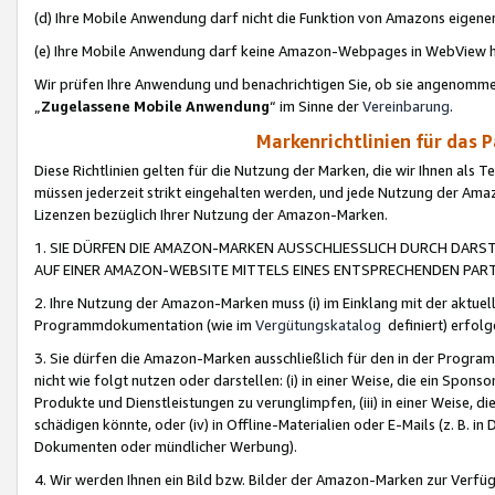
(d) Ihre Mobile Anwendung darf nicht die Funktion von Amazons eige
(e) Ihre Mobile Anwendung darf keine Amazon-Webpages in WebView 
Wir prüfen Ihre Anwendung und benachrichtigen Sie, ob sie angenomm
„
Zugelassene Mobile Anwendung
“ im Sinne der
Vereinbarung
.
Markenrichtlinien für das 
Diese Richtlinien gelten für die Nutzung der Marken, die wir Ihnen als 
müssen jederzeit strikt eingehalten werden, und jede Nutzung der Ama
Lizenzen bezüglich Ihrer Nutzung der Amazon-Marken.
1. SIE DÜRFEN DIE AMAZON-MARKEN AUSSCHLIESSLICH DURCH DARS
AUF EINER AMAZON-WEBSITE MITTELS EINES ENTSPRECHENDEN PART
2. Ihre Nutzung der Amazon-Marken muss (i) im Einklang mit der aktuells
Programmdokumentation (wie im
Vergütungskatalog
definiert) erfolg
3. Sie dürfen die Amazon-Marken ausschließlich für den in der Progr
nicht wie folgt nutzen oder darstellen: (i) in einer Weise, die ein Spo
Produkte und Dienstleistungen zu verunglimpfen, (iii) in einer Weise
schädigen könnte, oder (iv) in Offline-Materialien oder E-Mails (z. B.
Dokumenten oder mündlicher Werbung).
4. Wir werden Ihnen ein Bild bzw. Bilder der Amazon-Marken zur Verfüg