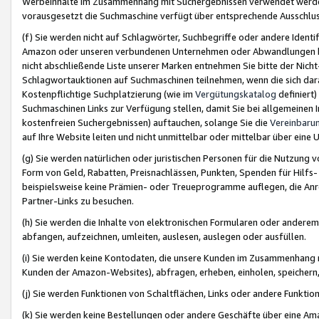
Werbeinhalte im Zusammenhang mit Suchergebnissen verwendet werden,
vorausgesetzt die Suchmaschine verfügt über entsprechende Ausschlu
(f) Sie werden nicht auf Schlagwörter, Suchbegriffe oder andere Ident
Amazon oder unseren verbundenen Unternehmen oder Abwandlungen bzw
nicht abschließende Liste unserer Marken entnehmen Sie bitte der Nich
Schlagwortauktionen auf Suchmaschinen teilnehmen, wenn die sich da
Kostenpflichtige Suchplatzierung (wie im
Vergütungskatalog
definiert
Suchmaschinen Links zur Verfügung stellen, damit Sie bei allgemeinen I
kostenfreien Suchergebnissen) auftauchen, solange Sie die
Vereinbaru
auf Ihre Website leiten und nicht unmittelbar oder mittelbar über eine
(g) Sie werden natürlichen oder juristischen Personen für die Nutzung 
Form von Geld, Rabatten, Preisnachlässen, Punkten, Spenden für Hilfs
beispielsweise keine Prämien- oder Treueprogramme auflegen, die Anrei
Partner-Links zu besuchen.
(h) Sie werden die Inhalte von elektronischen Formularen oder anderem M
abfangen, aufzeichnen, umleiten, auslesen, auslegen oder ausfüllen.
(i) Sie werden keine Kontodaten, die unsere Kunden im Zusammenhang 
Kunden der Amazon-Websites), abfragen, erheben, einholen, speichern,
(j) Sie werden Funktionen von Schaltflächen, Links oder andere Funkti
(k) Sie werden keine Bestellungen oder andere Geschäfte über eine Ama