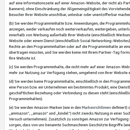
auf eine Informationsseite auf einer Amazon-Website, der nicht als Part
Bannern); ohne Einschränkung der Allgemeingültigkeit des Vorstehende
Besucher Ihrer Website unsichtbar, unlesbar oder unentzifferbar mache
(b) Sie werden Programminhalte bzw. Anwendungen, die Programminhalt
anzeigen, weder verkaufen noch weiterverkaufen, weitergeben, unterli
innerhalb von Werbung außerhalb Ihrer Website (einschließlich Werbun
Website oder einem Dienst (einschließlich Social Networking-Website
Rechte an den Programminhalten oder auf die Programminhalte an eine a
übertragen müssten, und Sie werden keine mit Ihrem Partner-Tag formati
Ihre Website ist.
(c) Sie werden Programminhalte, die nicht mehr auf einer Amazon-Websit
mehr zur Nutzung zur Verfügung stehen, umgehend von Ihrer Website e
(d) Sie werden keine Programminhalte, einschließlich in den Programmin
eine Person bzw. ein Unternehmen ein bestimmtes Produkt, eine Dienstle
geschäftlichen Beziehung oder Verbindung zu diesen steht (einschließli
Programminhalten).
(e) Sie werden Amazon-Marken (wie in den
Markenrichtlinien
definiert) 
„ammazon“, „amaozn“ und „kindel“) nicht zwecks Nutzung in einer Suc
Versuch unternehmen). Zusätzlich zu sonstigen Amazon zur Verfügung 
sorgen, dass von uns benannte Suchmaschinen Geschützte Begriffe (wie 