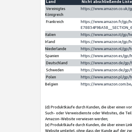
Land
Nicht abschließende List
Vereinigtes
https://www.amazon.co.uk/
Königreich
Frankreich
https://www.amazon.fr/gp/
E78834F9BA58__SECTION_
Italien
https://www.amazon.it/gp/h
Irland
https://www.amazon.ie/gp/
Niederlande
https://www.amazon.nl/gp/
Spanien
https://www.amazon.es/gp/
Deutschland
https://www.amazon.de/gp/
Schweden
https://www.amazon.de/gp/
Polen
https://www.amazon.pl/gp/
Belgien
https://www.amazon.com.be
(d) Produktkäufe durch Kunden, die über einen vo
Such- oder Verweisdienste oder Websites, die Teil
Amazon-Website verwiesen werden;
(e) Produktkäufe durch Kunden, die über einen Li
Website umleitet, ohne dass der Kunde auf der zw