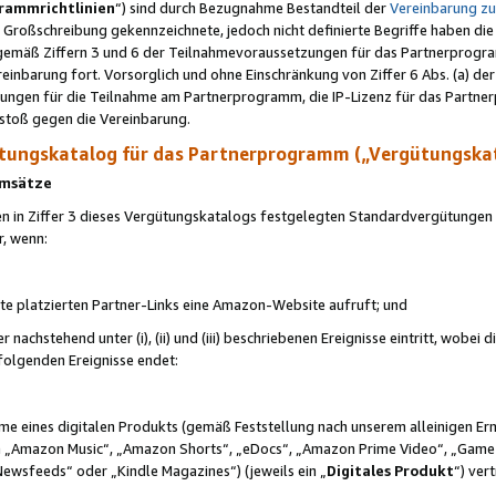
rammrichtlinien
“) sind durch Bezugnahme Bestandteil der
Vereinbarung z
Großschreibung gekennzeichnete, jedoch nicht definierte Begriffe haben die
 gemäß Ziffern 3 und 6 der Teilnahmevoraussetzungen für das Partnerprogram
nbarung fort. Vorsorglich und ohne Einschränkung von Ziffer 6 Abs. (a) der
ungen für die Teilnahme am Partnerprogramm, die IP-Lizenz für das Partner
rstoß gegen die Vereinbarung.
ungskatalog für das Partnerprogramm („Vergütungska
 Umsätze
n in Ziffer 3 dieses Vergütungskatalogs festgelegten Standardvergütungen v
r, wenn:
ite platzierten Partner-Links eine Amazon-Website aufruft; und
r nachstehend unter (i), (ii) und (iii) beschriebenen Ereignisse eintritt, wobe
 folgenden Ereignisse endet:
hme eines digitalen Produkts (gemäß Feststellung nach unserem alleinigen 
 „Amazon Music“, „Amazon Shorts“, „eDocs“, „Amazon Prime Video“, „Game
Newsfeeds“ oder „Kindle Magazines“) (jeweils ein „
Digitales Produkt
“) ver