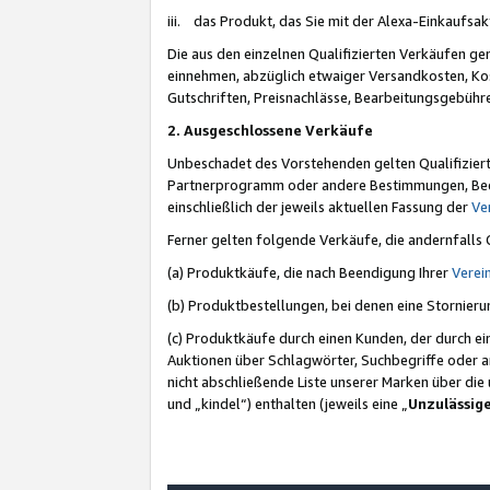
iii. das Produkt, das Sie mit der Alexa-Einkaufsa
Die aus den einzelnen Qualifizierten Verkäufen gen
einnehmen, abzüglich etwaiger Versandkosten, Ko
Gutschriften, Preisnachlässe, Bearbeitungsgebühr
2. Ausgeschlossene Verkäufe
Unbeschadet des Vorstehenden gelten Qualifiziert
Partnerprogramm oder andere Bestimmungen, Beding
einschließlich der jeweils aktuellen Fassung der
Ve
Ferner gelten folgende Verkäufe, die andernfalls
(a) Produktkäufe, die nach Beendigung Ihrer
Verei
(b) Produktbestellungen, bei denen eine Stornier
(c) Produktkäufe durch einen Kunden, der durch e
Auktionen über Schlagwörter, Suchbegriffe oder a
nicht abschließende Liste unserer Marken über di
und „kindel“) enthalten (jeweils eine „
Unzulässig