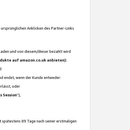
 ursprünglichen Anklicken des Partner-Links
laden und von diesem/dieser bezahlt wird
rodukte auf amazon.co.uk anbieten):
d
 und endet, wenn der Kunde entweder:
erlässt, oder
ls Session
“),
t spätestens 89 Tage nach seiner erstmaligen