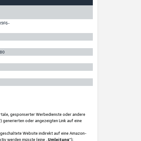
89F6-
280
ortale, gesponserter Werbedienste oder andere
“) generierten oder angezeigten Link auf eine
ngeschaltete Website indirekt auf eine Amazon-
ktiv werden müsste (eine „
Umleitung
“);