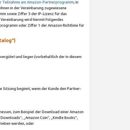
ur Teilnahme am Amazon-Partnerprogramm
; in
 ihnen in der Vereinbarung zugewiesene
m sowie Ziffer 3 der IP-Lizenz für das
 Vereinbarung wird hiermit Folgendes
programm oder Ziffer 1 der Amazon Richtlinie für
talog“)
ergütet und liegen (vorbehaltlich der in diesem
i die Sitzung beginnt, wenn der Kunde den Partner-
Ermessen, zum Beispiel der Download einer Amazon
 Downloads“, „Amazon Coin“, „Kindle Books“,
trieben werden, oder