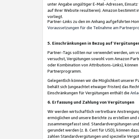
unter Angabe ungültiger E-Mail-Adressen, Einsatz
auf Ihrer Website resultieren). Amazon bestimmt i
vorliegt.
Partner-Links zu den im Anhang aufgeführten Hom
Voraussetzungen für die Teilnahme am Partnerp
5. Einschränkungen in Bezug auf Vergütunge
Partner-Tags sollten nur verwendet werden, um von 
versuchst, Vergütungen sowohl vom Amazon Partn
oder Kombination von Attributions-Links), könne
Partnerprogramm.
Gelegentlich können wir die Möglichkeit unsere
behält sich (ungeachtet etwaiger Fristen) das Rec
Einschränkungen für Vergütungen enthält die
Anla
6. Erfassung und Zahlung von Vergütungen
Wir werden wirtschaftlich vertretbare Anstrengu
ermöglichen und unsere Berichte zu erstellen und 
zusammengefasst sind. Standardvergütungen und s
gerundet werden (z. B. Cent für USD), können dazu
zahlen Standardvergütungen und spezielle Vergüt