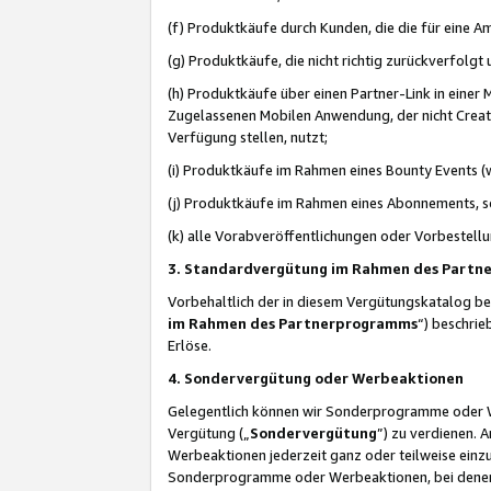
(f) Produktkäufe durch Kunden, die die für eine
(g) Produktkäufe, die nicht richtig zurückverfolg
(h) Produktkäufe über einen Partner-Link in einer
Zugelassenen Mobilen Anwendung, der nicht Creator
Verfügung stellen, nutzt;
(i) Produktkäufe im Rahmen eines Bounty Events (w
(j) Produktkäufe im Rahmen eines Abonnements, so
(k) alle Vorabveröffentlichungen oder Vorbestellu
3. Standardvergütung im Rahmen des Part
Vorbehaltlich der in diesem Vergütungskatalog b
im Rahmen des Partnerprogramms
“) beschri
Erlöse.
4. Sondervergütung oder Werbeaktionen
Gelegentlich können wir Sonderprogramme oder Wer
Vergütung („
Sondervergütung
”) zu verdienen. 
Werbeaktionen jederzeit ganz oder teilweise einz
Sonderprogramme oder Werbeaktionen, bei denen e