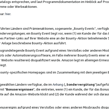
skatalogs entsprechen, und laut Programmdokumentation im Hinblick auf Pr
amme oder Werbeaktionen.
bar:
hier
.
führten Ländern sind Prämienaktionen, sogenannte „Bounty Events“, verfügb
Sondervergütungen; ein Bounty Event liegt vor, wenn (1) ein Kunde der für da
nes Partner-Links auf Ihrer Website eine an der Bounty-Aktion teilnehmende 
er Anlage beschriebene Bounty-Aktion ausführt.
ugrundeliegende Bounty Event aufgrund eines Verstoßes oder anderen Miss
ots oder Automatisierungssoftware, im Falle mehrerer Bounty Events einer e
r Website resultieren) disqualifiziert wurde. Amazon legt im alleinigen Ermess
iegt.
n Bounty-spezifischen Homepages sind im Zusammenhang mit dem jeweiligen
sgewählten Ländern verfügbar, die im
Anhang
(„
Sondervergütung
“)aufgefüh
it "
Bonusereignissen
", die eintreten, wenn (1) ein Kunde, der für das Bon
bsite auf die Amazon-Website klickt und (2) der Kunde während der sich dar
usereignis aufgrund eines Verstoßes oder eines anderen Missbrauchs disqua