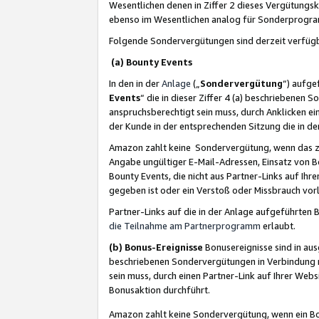
Wesentlichen denen in Ziffer 2 dieses Vergütung
ebenso im Wesentlichen analog für Sonderprogr
Folgende Sondervergütungen sind derzeit verfüg
(a) Bounty Events
In den in der
Anlage
(„
Sondervergütung
“) aufge
Events
“ die in dieser Ziffer 4 (a) beschriebenen 
anspruchsberechtigt sein muss, durch Anklicken ei
der Kunde in der entsprechenden Sitzung die in d
Amazon zahlt keine Sondervergütung, wenn das z
Angabe ungültiger E-Mail-Adressen, Einsatz von B
Bounty Events, die nicht aus Partner-Links auf Ihre
gegeben ist oder ein Verstoß oder Missbrauch vorl
Partner-Links auf die in der Anlage aufgeführte
die Teilnahme am Partnerprogramm
erlaubt.
(b) Bonus-Ereignisse
Bonusereignisse sind in au
beschriebenen Sondervergütungen in Verbindung m
sein muss, durch einen Partner-Link auf Ihrer We
Bonusaktion durchführt.
Amazon zahlt keine Sondervergütung, wenn ein Bon