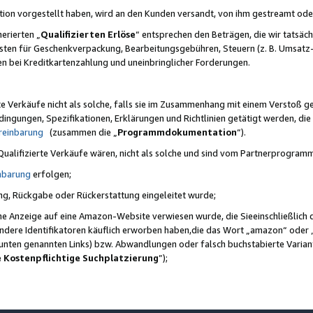
ktion vorgestellt haben, wird an den Kunden versandt, von ihm gestreamt od
erierten „
Qualifizierten Erlöse
“ entsprechen den Beträgen, die wir tatsäch
sten für Geschenkverpackung, Bearbeitungsgebühren, Steuern (z. B. Umsatz-
en bei Kreditkartenzahlung und uneinbringlicher Forderungen.
e Verkäufe nicht als solche, falls sie im Zusammenhang mit einem Verstoß 
ungen, Spezifikationen, Erklärungen und Richtlinien getätigt werden, die 
reinbarung
(zusammen die „
Programmdokumentation
“).
 Qualifizierte Verkäufe wären, nicht als solche und sind vom Partnerprogra
nbarung
erfolgen;
ung, Rückgabe oder Rückerstattung eingeleitet wurde;
ine Anzeige auf eine Amazon-Website verwiesen wurde, die Sieeinschließlich
ndere Identifikatoren käuflich erworben haben,die das Wort „amazon“ oder 
e unten genannten Links) bzw. Abwandlungen oder falsch buchstabierte Varia
e Kostenpflichtige Suchplatzierung
”);