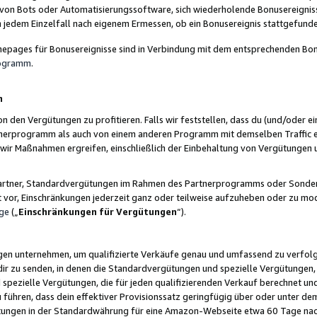
 von Bots oder Automatisierungssoftware, sich wiederholende Bonusereignisse
n jedem Einzelfall nach eigenem Ermessen, ob ein Bonusereignis stattgefund
epages für Bonusereignisse sind in Verbindung mit dem entsprechenden Bonu
rogramm
.
n
den Vergütungen zu profitieren. Falls wir feststellen, dass du (und/oder ein
erprogramm als auch von einem anderen Programm mit demselben Traffic ei
n wir Maßnahmen ergreifen, einschließlich der Einbehaltung von Vergütunge
r Partner, Standardvergütungen im Rahmen des Partnerprogramms oder Sonde
ht vor, Einschränkungen jederzeit ganz oder teilweise aufzuheben oder zu mod
ge
(„
Einschränkungen für Vergütungen
“).
ngen unternehmen, um qualifizierte Verkäufe genau und umfassend zu verfol
dir zu senden, in denen die Standardvergütungen und spezielle Vergütungen, 
pezielle Vergütungen, die für jeden qualifizierenden Verkauf berechnet un
 führen, dass dein effektiver Provisionssatz geringfügig über oder unter dem
ungen in der Standardwährung für eine Amazon-Webseite etwa 60 Tage nach