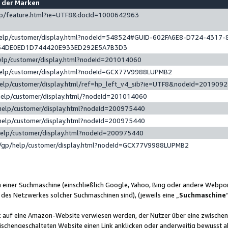
e der Marken
gp/feature.html?ie=UTF8&docId=1000642963
help/customer/display.html?nodeId=548524#GUID-602FA6E8-D724-4317-
64DE0ED1D744420E933ED292E5A7B3D3
elp/customer/display.html?nodeId=201014060
help/customer/display.html?nodeId=GCX77V9988LUPMB2
help/customer/display.html/ref=hp_left_v4_sib?ie=UTF8&nodeId=201909
help/customer/display.html/?nodeId=201014060
help/customer/display.html?nodeId=200975440
help/customer/display.html?nodeId=200975440
help/customer/display.html?nodeId=200975440
/gp/help/customer/display.html?nodeId=GCX77V9988LUPMB2
n einer Suchmaschine (einschließlich Google, Yahoo, Bing oder andere Webp
 des Netzwerkes solcher Suchmaschinen sind), (jeweils eine „
Suchmaschine
nk auf eine Amazon-Website verwiesen werden, der Nutzer über eine zwische
ischengeschalteten Website einen Link anklicken oder anderweitig bewusst a