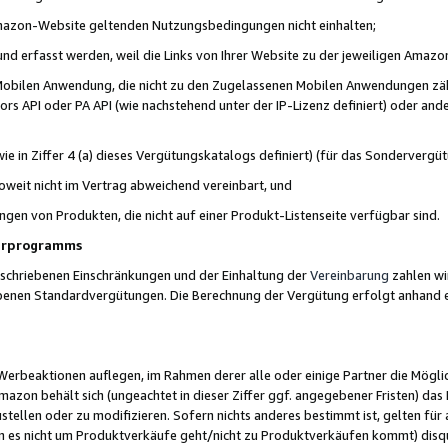
 Amazon-Website geltenden Nutzungsbedingungen nicht einhalten;
t und erfasst werden, weil die Links von Ihrer Website zu der jeweiligen Am
 Mobilen Anwendung, die nicht zu den Zugelassenen Mobilen Anwendungen zählt
s API oder PA API (wie nachstehend unter der IP-Lizenz definiert) oder ander
ie in Ziffer 4 (a) dieses Vergütungskatalogs definiert) (für das Sonderverg
weit nicht im Vertrag abweichend vereinbart, und
ngen von Produkten, die nicht auf einer Produkt-Listenseite verfügbar sind.
nerprogramms
eschriebenen Einschränkungen und der Einhaltung der
Vereinbarung
zahlen wir
ebenen Standardvergütungen. Die Berechnung der Vergütung erfolgt anhand e
beaktionen auflegen, im Rahmen derer alle oder einige Partner die Möglichk
Amazon behält sich (ungeachtet in dieser Ziffer ggf. angegebener Fristen) d
ustellen oder zu modifizieren. Sofern nichts anderes bestimmt ist, gelten 
s nicht um Produktverkäufe geht/nicht zu Produktverkäufen kommt) disqua