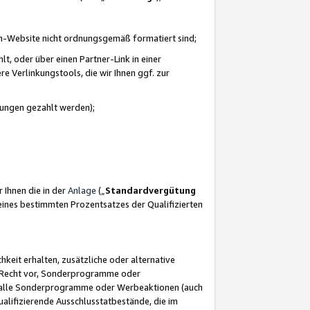
azon-Website nicht ordnungsgemäß formatiert sind;
, oder über einen Partner-Link in einer
e Verlinkungstools, die wir Ihnen ggf. zur
ütungen gezahlt werden);
 Ihnen die in der
Anlage
(„
Standardvergütung
ines bestimmten Prozentsatzes der Qualifizierten
eit erhalten, zusätzliche oder alternative
as Recht vor, Sonderprogramme oder
für alle Sonderprogramme oder Werbeaktionen (auch
lifizierende Ausschlusstatbestände, die im