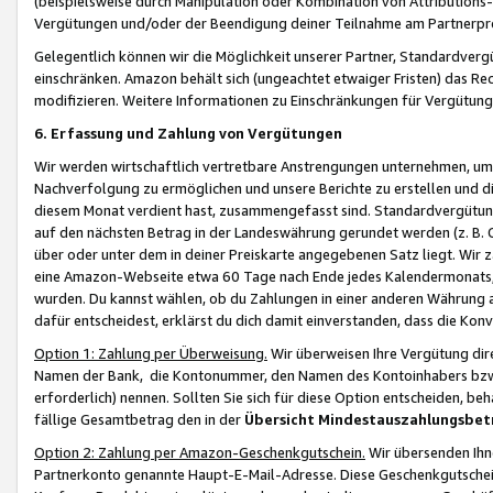
(beispielsweise durch Manipulation oder Kombination von Attributions-
Vergütungen und/oder der Beendigung deiner Teilnahme am Partnerp
Gelegentlich können wir die Möglichkeit unserer Partner, Standardv
einschränken. Amazon behält sich (ungeachtet etwaiger Fristen) das Re
modifizieren. Weitere Informationen zu Einschränkungen für Vergütung
6. Erfassung und Zahlung von Vergütungen
Wir werden wirtschaftlich vertretbare Anstrengungen unternehmen, um 
Nachverfolgung zu ermöglichen und unsere Berichte zu erstellen und di
diesem Monat verdient hast, zusammengefasst sind. Standardvergütung
auf den nächsten Betrag in der Landeswährung gerundet werden (z. B. C
über oder unter dem in deiner Preiskarte angegebenen Satz liegt. Wir
eine Amazon-Webseite etwa 60 Tage nach Ende jedes Kalendermonats, i
wurden. Du kannst wählen, ob du Zahlungen in einer anderen Währung
dafür entscheidest, erklärst du dich damit einverstanden, dass die K
Option 1: Zahlung per Überweisung.
Wir überweisen Ihre Vergütung dir
Namen der Bank, die Kontonummer, den Namen des Kontoinhabers bzw. a
erforderlich) nennen. Sollten Sie sich für diese Option entscheiden, be
fällige Gesamtbetrag den in der
Übersicht Mindestauszahlungsbet
Option 2: Zahlung per Amazon-Geschenkgutschein.
Wir übersenden Ihne
Partnerkonto genannte Haupt-E-Mail-Adresse. Diese Geschenkgutschei