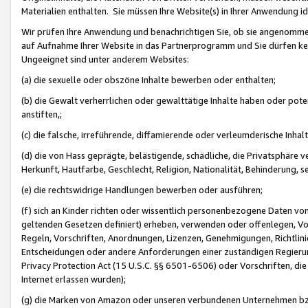
Materialien enthalten. Sie müssen Ihre Website(s) in Ihrer Anwendung ide
Wir prüfen Ihre Anwendung und benachrichtigen Sie, ob sie angenommen
auf Aufnahme Ihrer Website in das Partnerprogramm und Sie dürfen kei
Ungeeignet sind unter anderem Websites:
(a) die sexuelle oder obszöne Inhalte bewerben oder enthalten;
(b) die Gewalt verherrlichen oder gewalttätige Inhalte haben oder pot
anstiften,;
(c) die falsche, irreführende, diffamierende oder verleumderische Inha
(d) die von Hass geprägte, belästigende, schädliche, die Privatsphäre v
Herkunft, Hautfarbe, Geschlecht, Religion, Nationalität, Behinderung, 
(e) die rechtswidrige Handlungen bewerben oder ausführen;
(f) sich an Kinder richten oder wissentlich personenbezogene Daten vo
geltenden Gesetzen definiert) erheben, verwenden oder offenlegen, Vo
Regeln, Vorschriften, Anordnungen, Lizenzen, Genehmigungen, Richtlini
Entscheidungen oder andere Anforderungen einer zuständigen Regierung
Privacy Protection Act (15 U.S.C. §§ 6501-6506) oder Vorschriften, di
Internet erlassen wurden);
(g) die Marken von Amazon oder unseren verbundenen Unternehmen b