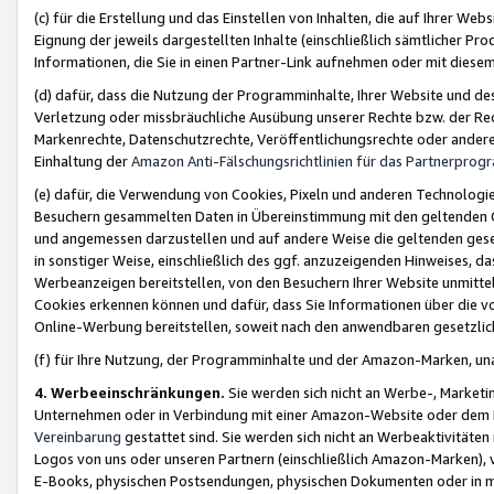
(c) für die Erstellung und das Einstellen von Inhalten, die auf Ihrer We
Eignung der jeweils dargestellten Inhalte (einschließlich sämtlicher 
Informationen, die Sie in einen Partner-Link aufnehmen oder mit diese
(d) dafür, dass die Nutzung der Programminhalte, Ihrer Website und des 
Verletzung oder missbräuchliche Ausübung unserer Rechte bzw. der Recht
Markenrechte, Datenschutzrechte, Veröffentlichungsrechte oder anderer
Einhaltung der
Amazon Anti-Fälschungsrichtlinien für das Partnerpro
(e) dafür, die Verwendung von Cookies, Pixeln und anderen Technologien
Besuchern gesammelten Daten in Übereinstimmung mit den geltenden Ge
und angemessen darzustellen und auf andere Weise die geltenden geset
in sonstiger Weise, einschließlich des ggf. anzuzeigenden Hinweises, d
Werbeanzeigen bereitstellen, von den Besuchern Ihrer Website unmitte
Cookies erkennen können und dafür, dass Sie Informationen über die v
Online-Werbung bereitstellen, soweit nach den anwendbaren gesetzlic
(f) für Ihre Nutzung, der Programminhalte und der Amazon-Marken, u
4. Werbeeinschränkungen.
Sie werden sich nicht an Werbe-, Market
Unternehmen oder in Verbindung mit einer Amazon-Website oder dem Pa
Vereinbarung
gestattet sind. Sie werden sich nicht an Werbeaktivitäten
Logos von uns oder unseren Partnern (einschließlich Amazon-Marken), 
E-Books, physischen Postsendungen, physischen Dokumenten oder in 