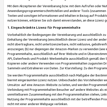
Mit dem Akzeptieren der Vereinbarung bzw. mit dem Aufrufen oder Nutz
Anwendungsprogrammierschnittstellen und anderer Tools (zusammen die
Texten und sonstigen Informationen und Inhalten in Bezug auf Produkte
nutzen können, erklären Sie sich damit einverstanden, an diese Lizenz 
1. Eingeschränkte Lizenz für Programminhalte
Vorbehaltlich der Bedingungen der Vereinbarung und ausschließlich z
Einhaltung der Vereinbarung (einschließlich dieser Lizenz und der ande
nicht übertragbare, nicht unterlizenzierbare, nicht exklusive, gebühren
anzuzeigen; (b) nur diejenigen der Amazon-Marken zu verwenden (wie in 
Programminhalte, ausschließlich auf Ihrer Website und in Übereinstimmu
API, Datenfeeds und Produkt-Werbeinhalte ausschließlich gemäß den Spe
Kopieren oder andere Verwenden von Programminhalten zugunsten Dri
Sammeln und Extrahieren von Daten. Zur Klarstellung: Zu den Program
Sie werden Programminhalte ausschließlich nach Maßgabe der Besti
hiermit eingeräumten Lizenz nutzen. Unbeschadet des Vorstehenden we
Umsätze auf eine Amazon-Website zu leiten, und werden Programminhal
Verbindung mit Programminhalten Besucher auf andere Websites als ein
unmittelbarem Zusammenhang mit den Programminhalten stehen, Links z
Nutzung der Programminhalte ausschließlich mit der betreffenden Pr
nicht mit einer anderen Webpage verlinken.