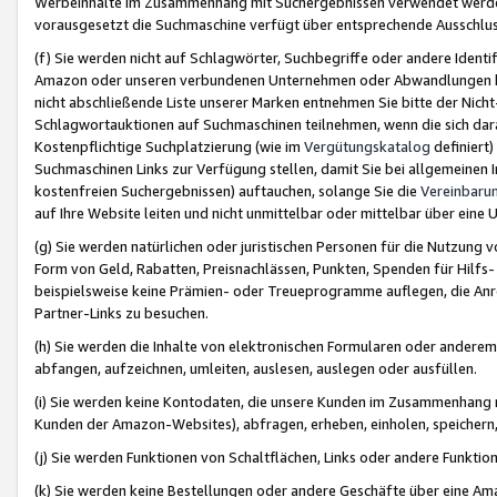
Werbeinhalte im Zusammenhang mit Suchergebnissen verwendet werden,
vorausgesetzt die Suchmaschine verfügt über entsprechende Ausschlu
(f) Sie werden nicht auf Schlagwörter, Suchbegriffe oder andere Ident
Amazon oder unseren verbundenen Unternehmen oder Abwandlungen bzw
nicht abschließende Liste unserer Marken entnehmen Sie bitte der Nich
Schlagwortauktionen auf Suchmaschinen teilnehmen, wenn die sich da
Kostenpflichtige Suchplatzierung (wie im
Vergütungskatalog
definiert
Suchmaschinen Links zur Verfügung stellen, damit Sie bei allgemeinen I
kostenfreien Suchergebnissen) auftauchen, solange Sie die
Vereinbaru
auf Ihre Website leiten und nicht unmittelbar oder mittelbar über eine
(g) Sie werden natürlichen oder juristischen Personen für die Nutzung 
Form von Geld, Rabatten, Preisnachlässen, Punkten, Spenden für Hilfs
beispielsweise keine Prämien- oder Treueprogramme auflegen, die Anrei
Partner-Links zu besuchen.
(h) Sie werden die Inhalte von elektronischen Formularen oder anderem M
abfangen, aufzeichnen, umleiten, auslesen, auslegen oder ausfüllen.
(i) Sie werden keine Kontodaten, die unsere Kunden im Zusammenhang 
Kunden der Amazon-Websites), abfragen, erheben, einholen, speichern,
(j) Sie werden Funktionen von Schaltflächen, Links oder andere Funkti
(k) Sie werden keine Bestellungen oder andere Geschäfte über eine Ama