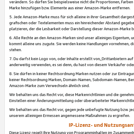
verändern. So dürfen Sie beispielsweise nicht die Proportionen, Farb
Marke hinzufügen bzw. Elemente aus einer Amazon-Marke entfernen.
5. Jede Amazon-Marke muss für sich alleine in ihrer Gesamtheit darge
grafischen oder Textelementen muss ein hinreichender Abstand gegebe
platzieren, der die Lesbarkeit oder Darstellung dieser Amazon-Marke b
6. Alle Rechte an den Amazon-Marken sind unser alleiniges Eigentum, 
kommt alleine uns zugute. Sie werden keine Handlungen vornehmen, 
stehen.
7. Du darfst kein Logo von, oder Inhalte erstellt von,
Drittanbietern au
anderweitig verwenden, es sei denn, du hast von diesem Verkäufer oder
8. Sie dürfen in keiner Rechtsordnung Marken nutzen oder zur Eintragu
keiner Rechtsordnung Marken, Domain-Namen, Subdomain-Namen, Benu
Amazon-Marke zum Verwechseln ähnlich sind.
Wir behalten uns das Recht vor, diese Markenrichtlinien und die gene
Einstellen einer Änderungsmitteilung oder überarbeiteter Markenricht
Wir behalten uns das Recht vor, gegen jede unbefugte Nutzung bzw. jede 
unserem alleinigen Ermessen angemessene Maßnahmen zu ergreifen.
IP-Lizenz- und Nutzungsan
Diese Lizenz regelt Ihre Nutzung von Programminhalten im Zusammen