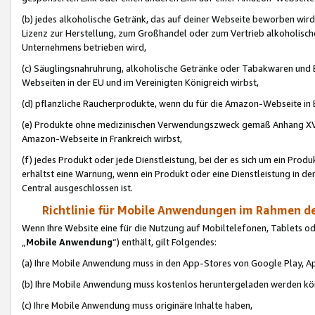
(b) jedes alkoholische Getränk, das auf deiner Webseite beworben wird
Lizenz zur Herstellung, zum Großhandel oder zum Vertrieb alkoholisch
Unternehmens betrieben wird,
(c) Säuglingsnahruhrung, alkoholische Getränke oder Tabakwaren und E
Webseiten in der EU und im Vereinigten Königreich wirbst,
(d) pflanzliche Raucherprodukte, wenn du für die Amazon-Webseite in B
(e) Produkte ohne medizinischen Verwendungszweck gemäß Anhang XVI 
Amazon-Webseite in Frankreich wirbst,
(f) jedes Produkt oder jede Dienstleistung, bei der es sich um ein Prod
erhältst eine Warnung, wenn ein Produkt oder eine Dienstleistung in de
Central ausgeschlossen ist.
Richtlinie für Mobile Anwendungen im Rahmen de
Wenn Ihre Website eine für die Nutzung auf Mobiltelefonen, Tablets 
„
Mobile Anwendung
“) enthält, gilt Folgendes:
(a) Ihre Mobile Anwendung muss in den App-Stores von Google Play, A
(b) Ihre Mobile Anwendung muss kostenlos heruntergeladen werden könn
(c) Ihre Mobile Anwendung muss originäre Inhalte haben,