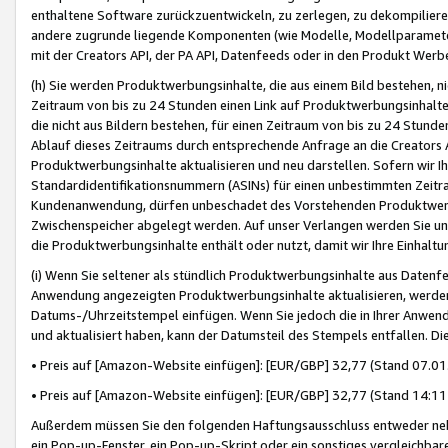
enthaltene Software zurückzuentwickeln, zu zerlegen, zu dekompilier
andere zugrunde liegende Komponenten (wie Modelle, Modellparameter
mit der Creators API, der PA API, Datenfeeds oder in den Produkt Werb
(h) Sie werden Produktwerbungsinhalte, die aus einem Bild bestehen, ni
Zeitraum von bis zu 24 Stunden einen Link auf Produktwerbungsinhalte
die nicht aus Bildern bestehen, für einen Zeitraum von bis zu 24 Stund
Ablauf dieses Zeitraums durch entsprechende Anfrage an die Creators 
Produktwerbungsinhalte aktualisieren und neu darstellen. Sofern wir Ih
Standardidentifikationsnummern (ASINs) für einen unbestimmten Zeitra
Kundenanwendung, dürfen unbeschadet des Vorstehenden Produktwerbu
Zwischenspeicher abgelegt werden. Auf unser Verlangen werden Sie un
die Produktwerbungsinhalte enthält oder nutzt, damit wir Ihre Einhalt
(i) Wenn Sie seltener als stündlich Produktwerbungsinhalte aus Datenfe
Anwendung angezeigten Produktwerbungsinhalte aktualisieren, werden 
Datums-/Uhrzeitstempel einfügen. Wenn Sie jedoch die in Ihrer Anwe
und aktualisiert haben, kann der Datumsteil des Stempels entfallen. Dies
• Preis auf [Amazon-Website einfügen]: [EUR/GBP] 32,77 (Stand 07.01.
• Preis auf [Amazon-Website einfügen]: [EUR/GBP] 32,77 (Stand 14:11 
Außerdem müssen Sie den folgenden Haftungsausschluss entweder neb
ein Pop-up-Fenster, ein Pop-up-Skript oder ein sonstiges vergleichba