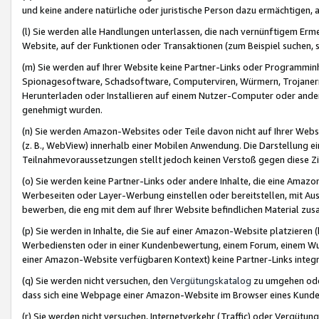
und keine andere natürliche oder juristische Person dazu ermächtigen, a
(l) Sie werden alle Handlungen unterlassen, die nach vernünftigem Erme
Website, auf der Funktionen oder Transaktionen (zum Beispiel suchen, s
(m) Sie werden auf Ihrer Website keine Partner-Links oder Programmin
Spionagesoftware, Schadsoftware, Computerviren, Würmern, Trojaner
Herunterladen oder Installieren auf einem Nutzer-Computer oder ande
genehmigt wurden.
(n) Sie werden Amazon-Websites oder Teile davon nicht auf Ihrer Websi
(z. B., WebView) innerhalb einer Mobilen Anwendung. Die Darstellung ein
Teilnahmevoraussetzungen stellt jedoch keinen Verstoß gegen diese Zif
(o) Sie werden keine Partner-Links oder andere Inhalte, die eine Am
Werbeseiten oder Layer-Werbung einstellen oder bereitstellen, mit Au
bewerben, die eng mit dem auf Ihrer Website befindlichen Material z
(p) Sie werden in Inhalte, die Sie auf einer Amazon-Website platzier
Werbediensten oder in einer Kundenbewertung, einem Forum, einem Wun
einer Amazon-Website verfügbaren Kontext) keine Partner-Links integr
(q) Sie werden nicht versuchen, den
Vergütungskatalog
zu umgehen oder
dass sich eine Webpage einer Amazon-Website im Browser eines Kunden 
(r) Sie werden nicht versuchen, Internetverkehr (Traffic) oder Vergü