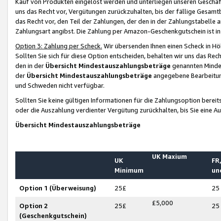
Kauf von Produkten eingelöst werden und unterliegen unseren Geschäf
uns das Recht vor, Vergütungen zurückzuhalten, bis der fällige Gesamt
das Recht vor, den Teil der Zahlungen, der den in der Zahlungstabelle 
Zahlungsart angibst. Die Zahlung per Amazon-Geschenkgutschein ist in
Option 3: Zahlung per Scheck.
Wir übersenden Ihnen einen Scheck in Höh
Sollten Sie sich für diese Option entscheiden, behalten wir uns das Rec
den in der
Übersicht Mindestauszahlungsbeträge
genannten Mindest
der
Übersicht Mindestauszahlungsbeträge
angegebene Bearbeitung
und Schweden nicht verfügbar.
Sollten Sie keine gültigen Informationen für die Zahlungsoption bereit
oder die Auszahlung verdienter Vergütung zurückhalten, bis Sie eine A
Übersicht Mindestauszahlungsbeträge
UK Maxium
UK
FR,
Minimum
un
Option 1 (Überweisung)
25£
25
£5,000
Option 2
25£
25
(Geschenkgutschein)