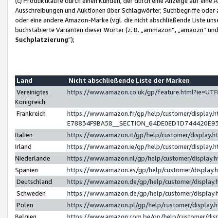
(c) Produktkäufe durch einen Kunden, der durch eine Anzeige auf eine 
Ausschreibungen und Auktionen über Schlagwörter, Suchbegriffe oder 
oder eine andere Amazon-Marke (vgl. die nicht abschließende Liste un
buchstabierte Varianten dieser Wörter (z. B. „ammazon“, „amaozn“ und „
Suchplatzierung
”);
Land
Nicht abschließende Liste der Marken
Vereinigtes
https://www.amazon.co.uk/gp/feature.html?ie=U
Königreich
Frankreich
https://www.amazon.fr/gp/help/customer/displa
E78834F9BA58__SECTION_64DE0ED1D744420E9
Italien
https://www.amazon.it/gp/help/customer/display
Irland
https://www.amazon.ie/gp/help/customer/displa
Niederlande
https://www.amazon.nl/gp/help/customer/display
Spanien
https://www.amazon.es/gp/help/customer/display
Deutschland
https://www.amazon.de/gp/help/customer/displa
Schweden
https://www.amazon.de/gp/help/customer/displa
Polen
https://www.amazon.pl/gp/help/customer/display
Belgien
https://www.amazon.com.be/gp/help/customer/d