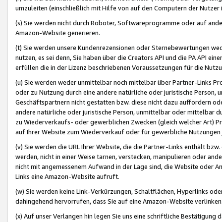
umzuleiten (einschließlich mit Hilfe von auf den Computern der Nutzer i
(s) Sie werden nicht durch Roboter, Softwareprogramme oder auf andere
Amazon-Website generieren.
(t) Sie werden unsere Kundenrezensionen oder Sternebewertungen wed
nutzen, es sei denn, Sie haben über die Creators API und die PA API e
erfüllen die in der Lizenz beschriebenen Voraussetzungen für die Nutzu
(u) Sie werden weder unmittelbar noch mittelbar über Partner-Links P
oder zu Nutzung durch eine andere natürliche oder juristische Person,
Geschäftspartnern nicht gestatten bzw. diese nicht dazu auffordern od
andere natürliche oder juristische Person, unmittelbar oder mittelbar
zu Wiederverkaufs- oder gewerblichen Zwecken (gleich welcher Art) 
auf Ihrer Website zum Wiederverkauf oder für gewerbliche Nutzungen 
(v) Sie werden die URL Ihrer Website, die die Partner-Links enthält b
werden, nicht in einer Weise tarnen, verstecken, manipulieren oder and
nicht mit angemessenem Aufwand in der Lage sind, die Website oder A
Links eine Amazon-Website aufruft.
(w) Sie werden keine Link-Verkürzungen, Schaltflächen, Hyperlinks ode
dahingehend hervorrufen, dass Sie auf eine Amazon-Website verlinken
(x) Auf unser Verlangen hin legen Sie uns eine schriftliche Bestätigung