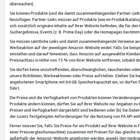
überwachen).
Sie können Produkte (und die damit zusammenhängenden Partner-Links)
hinzufügen. Partner-Links müssen auf Produkte (wie im Produktkatalog de
sich zusätzlich originäre Inhalte auf Ihrer Website befinden, die für 
Suchergebnisse, Events (z. B. Prime Day) oder die Homepages bestimmte
Sie müssen sämtliche Links und damit zusammenhängende Verweise auf z
Werbeaktion auf der jeweiligen Amazon-Website endet. Falls Sie beisp
einstellen und darauf hinweisen, dass Amazon auf ausgewählte Kleidun
Preisnachlass in Höhe von 15 % von Ihrer Website entfernen, sobald di
Sie dürfen keine unzutreffenden, überschwänglichen, täuschenden od
unsere Richtlinien, Werbeaktionen oder Preise aufstellen. Stellen Sie 
angebotenen Smartphone mit 64 GB Speicherkapazität ein, so dürfen S
führt.
Die Preise und die Verfügbarkeit von Produkten können Veränderungen 
Produkte ändern können, dürfen Sie auf Ihrer Website nur Angaben zu P
Preisen und Verfügbarkeit dargestellt sind bedienen oder (b) Sie Daten
der Lizenz festgelegten Anforderungen für die Nutzung von PA API einh
Ferner müssen Sie, falls Sie Preise für ein Produkt auf Ihrer Website in 
einer Preisvergleichsmaschine) zusammen mit Preisen für das gleiche o
außerhalb der Amazon-Website angeboten werden, jeweils den niedrigst