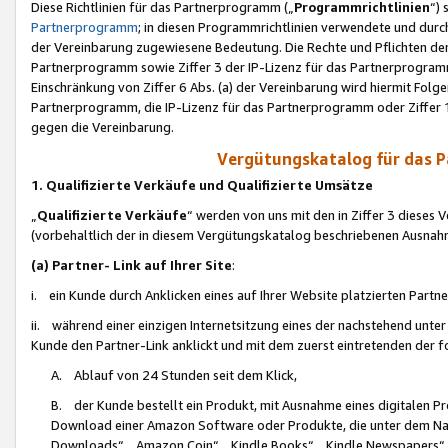
Diese Richtlinien für das Partnerprogramm („
Programmrichtlinien
“)
Partnerprogramm
; in diesen Programmrichtlinien verwendete und durch
der Vereinbarung zugewiesene Bedeutung. Die Rechte und Pflichten de
Partnerprogramm sowie Ziffer 3 der IP-Lizenz für das Partnerprogram
Einschränkung von Ziffer 6 Abs. (a) der Vereinbarung wird hiermit Fol
Partnerprogramm, die IP-Lizenz für das Partnerprogramm oder Ziffer 1
gegen die Vereinbarung.
Vergütungskatalog für das 
1. Qualifizierte Verkäufe und Qualifizierte Umsätze
„
Qualifizierte Verkäufe
“ werden von uns mit den in Ziffer 3 diese
(vorbehaltlich der in diesem Vergütungskatalog beschriebenen Ausnah
(a) Partner- Link auf Ihrer Site
:
i. ein Kunde durch Anklicken eines auf Ihrer Website platzierten Part
ii. während einer einzigen Internetsitzung eines der nachstehend unter (i)
Kunde den Partner-Link anklickt und mit dem zuerst eintretenden der f
A. Ablauf von 24 Stunden seit dem Klick,
B. der Kunde bestellt ein Produkt, mit Ausnahme eines digitalen P
Download einer Amazon Software oder Produkte, die unter dem N
Downloads“, „Amazon Coin“, „Kindle Books“, „Kindle Newspapers“, „