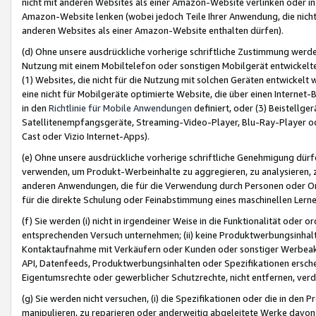
nicht mit anderen Websites als einer Amazon-Website verlinken oder i
Amazon-Website lenken (wobei jedoch Teile Ihrer Anwendung, die nich
anderen Websites als einer Amazon-Website enthalten dürfen).
(d) Ohne unsere ausdrückliche vorherige schriftliche Zustimmung werd
Nutzung mit einem Mobiltelefon oder sonstigen Mobilgerät entwickelt
(1) Websites, die nicht für die Nutzung mit solchen Geräten entwickelt
eine nicht für Mobilgeräte optimierte Website, die über einen Interne
in den
Richtlinie für Mobile Anwendungen
definiert, oder (3) Beistellge
Satellitenempfangsgeräte, Streaming-Video-Player, Blu-Ray-Player ode
Cast oder Vizio Internet-Apps).
(e) Ohne unsere ausdrückliche vorherige schriftliche Genehmigung dürfe
verwenden, um Produkt-Werbeinhalte zu aggregieren, zu analysieren, 
anderen Anwendungen, die für die Verwendung durch Personen oder Or
für die direkte Schulung oder Feinabstimmung eines maschinellen Lern
(f) Sie werden (i) nicht in irgendeiner Weise in die Funktionalität ode
entsprechenden Versuch unternehmen; (ii) keine Produktwerbungsinha
Kontaktaufnahme mit Verkäufern oder Kunden oder sonstiger Werbeaktiv
API, Datenfeeds, Produktwerbungsinhalten oder Spezifikationen erschei
Eigentumsrechte oder gewerblicher Schutzrechte, nicht entfernen, verd
(g) Sie werden nicht versuchen, (i) die Spezifikationen oder die in de
manipulieren, zu reparieren oder anderweitig abgeleitete Werke davon z