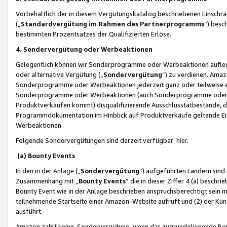
Vorbehaltlich der in diesem Vergütungskatalog beschriebenen Einschr
(„
Standardvergütung im Rahmen des Partnerprogramms
“) besc
bestimmten Prozentsatzes der Qualifizierten Erlöse.
4. Sondervergütung oder Werbeaktionen
Gelegentlich können wir Sonderprogramme oder Werbeaktionen auflegen,
oder alternative Vergütung („
Sondervergütung
”) zu verdienen. Amazo
Sonderprogramme oder Werbeaktionen jederzeit ganz oder teilweise einz
Sonderprogramme oder Werbeaktionen (auch Sonderprogramme oder We
Produktverkäufen kommt) disqualifizierende Ausschlusstatbestände, di
Programmdokumentation im Hinblick auf Produktverkäufe geltende E
Werbeaktionen.
Folgende Sondervergütungen sind derzeit verfügbar:
hier
.
(a) Bounty Events
In den in der
Anlage
(„
Sondervergütung
“) aufgeführten Ländern sind
Zusammenhang mit „
Bounty Events
“ die in dieser Ziffer 4 (a) besch
Bounty Event wie in der Anlage beschrieben anspruchsberechtigt sein mu
teilnehmende Startseite einer Amazon-Website aufruft und (2) der Kun
ausführt.
Amazon zahlt keine Sondervergütung, wenn das zugrundeliegende Boun