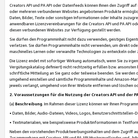
Creators API und PA API oder Datenfeeds können Ihnen den Zugriff auf D
oder mehreren verbundenen Websites angebotenen Produkte ermögliche
Daten, Bilder, Texte oder sonstigen Informationen oder Inhalte zuzugre
anwendbaren Lizenzvereinbarungen für die Creators API und PA API od
diesen verbundenen Websites zur Verfügung gestellt werden.
Sie dürfen den Programminhalt nicht dazu verwenden, geistiges Eigent
verletzen. Sie dürfen Programminhalte nicht verwenden, um direkt ode
maschinelles Lernen oder verwandte Technologien zu entwickeln oder zu
Die Lizenz endet mit sofortiger Wirkung automatisch, wenn Sie zu irg
Vergütungskatalog definiert) nicht rechtzeitig erfüllen bzw. ansonsten
schriftliche Mitteilung an Sie ganz oder teilweise beenden. Sie werden
umgehend einstellen und sämtliche Programminhalte und Amazon-Marke
jeweils verlangt, umgehend von Ihrer Website entfernen und löschen od
2. Voraussetzungen für die Nutzung der Creators API und der P
(a)
Beschreibung
. Im Rahmen dieser Lizenz können wir Ihnen Programmi
• Daten, Bilder, Audio-Dateien, Videos, Logos, Benutzerschnittstellen-
• Textmaterialien, wie beispielsweise Produktinformationen in Textfor
Neben den vorstehenden Produktwerbungsinhalten und dem Zugriff auf 
Zusammenhang mit Creators API und PA API Musterquellcodes und -bibli