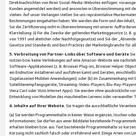
Direktnachrichten von Ihren Social-Media-Websites einfügen. vorausg
Kunden angemeldet werden) und ansonsten in Übereinstimmung mit der
stehen. Auf unser Verlangen stellen Sie uns repräsentative Mustermater
Bestimmungen eingehalten haben. Wir werden die Form und den Inhalt, di
Sie die Zertifizierung nicht in Übereinstimmung mit unserer Aufforderu
Klarstellung: (i) Für die Zwecke der geltenden Marketinggesetze (z. 
von 1991 und ähnlicher oder Nachfolgegesetze) sind Sie der „Absender“ j
Gesetze und Standards und Best Practices der Marketingbranche für 
5. Verbreitung von Partner-Links über Software und Geräte
Sie
nutzen bzw. keine Verlinkungen auf eine Amazon-Website wie nachsteh
Software-Applikationen (z. B. Browser Plug-ins, Browser Helper Objec
ein Endnutzer installieren und ausführen kann) und Geräten, einschlie
Zugelassenen Mobilen Anwendungen); oder (b) im Zusammenhang mit bzw.
Satellitenempfangsgeräte, Streaming-Video-Playern, Blu-Ray-Playern 
Viera Cast oder Vizio Internet Apps). Sie werden ohne ausdrückliche v
Entwicklung von Modellen des maschinellen Lernens oder verwandter 
6. Inhalte auf Ihrer Website
. Sie tragen die ausschließliche Verantwo
(a) Sie werden Programminhalte in keiner Weise ergänzen, löschen oder
Informationen; Sie dürfen aus einer Bilddatei bestehende Programminhal
erhalten bleiben bzw. aus Text bestehende Programminhalte so kürzen, 
Kürzung nicht sachlich falsch oder irreführend wird. Einige Arten von L