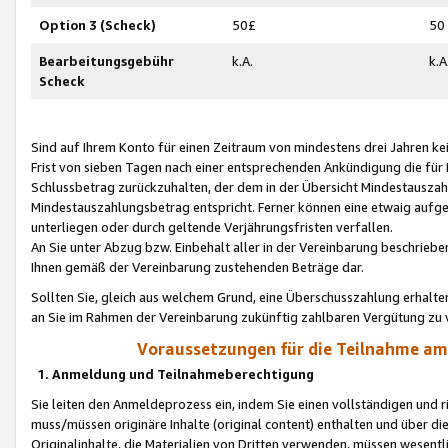
Option 3 (Scheck)
50£
50
Bearbeitungsgebühr
k.A.
k.A
Scheck
Sind auf Ihrem Konto für einen Zeitraum von mindestens drei Jahren kein
Frist von sieben Tagen nach einer entsprechenden Ankündigung die für
Schlussbetrag zurückzuhalten, der dem in der Übersicht Mindestausz
Mindestauszahlungsbetrag entspricht. Ferner können eine etwaig aufg
unterliegen oder durch geltende Verjährungsfristen verfallen.
An Sie unter Abzug bzw. Einbehalt aller in der Vereinbarung beschrieb
Ihnen gemäß der Vereinbarung zustehenden Beträge dar.
Sollten Sie, gleich aus welchem Grund, eine Überschusszahlung erhalte
an Sie im Rahmen der Vereinbarung zukünftig zahlbaren Vergütung zu 
Voraussetzungen für die Teilnahme a
1. Anmeldung und Teilnahmeberechtigung
Sie leiten den Anmeldeprozess ein, indem Sie einen vollständigen und 
muss/müssen originäre Inhalte (original content) enthalten und über d
Originalinhalte, die Materialien von Dritten verwenden, müssen wese