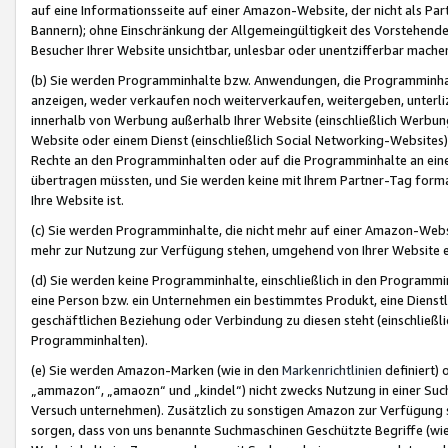
auf eine Informationsseite auf einer Amazon-Website, der nicht als Part
Bannern); ohne Einschränkung der Allgemeingültigkeit des Vorstehende
Besucher Ihrer Website unsichtbar, unlesbar oder unentzifferbar mache
(b) Sie werden Programminhalte bzw. Anwendungen, die Programminhalt
anzeigen, weder verkaufen noch weiterverkaufen, weitergeben, unterli
innerhalb von Werbung außerhalb Ihrer Website (einschließlich Werbun
Website oder einem Dienst (einschließlich Social Networking-Website
Rechte an den Programminhalten oder auf die Programminhalte an eine a
übertragen müssten, und Sie werden keine mit Ihrem Partner-Tag formati
Ihre Website ist.
(c) Sie werden Programminhalte, die nicht mehr auf einer Amazon-Websit
mehr zur Nutzung zur Verfügung stehen, umgehend von Ihrer Website e
(d) Sie werden keine Programminhalte, einschließlich in den Programmin
eine Person bzw. ein Unternehmen ein bestimmtes Produkt, eine Dienstle
geschäftlichen Beziehung oder Verbindung zu diesen steht (einschließli
Programminhalten).
(e) Sie werden Amazon-Marken (wie in den
Markenrichtlinien
definiert) 
„ammazon“, „amaozn“ und „kindel“) nicht zwecks Nutzung in einer Suc
Versuch unternehmen). Zusätzlich zu sonstigen Amazon zur Verfügung 
sorgen, dass von uns benannte Suchmaschinen Geschützte Begriffe (wie 