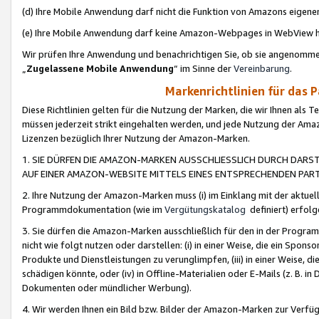
(d) Ihre Mobile Anwendung darf nicht die Funktion von Amazons eige
(e) Ihre Mobile Anwendung darf keine Amazon-Webpages in WebView 
Wir prüfen Ihre Anwendung und benachrichtigen Sie, ob sie angenomm
„
Zugelassene Mobile Anwendung
“ im Sinne der
Vereinbarung
.
Markenrichtlinien für das 
Diese Richtlinien gelten für die Nutzung der Marken, die wir Ihnen als 
müssen jederzeit strikt eingehalten werden, und jede Nutzung der Ama
Lizenzen bezüglich Ihrer Nutzung der Amazon-Marken.
1. SIE DÜRFEN DIE AMAZON-MARKEN AUSSCHLIESSLICH DURCH DARS
AUF EINER AMAZON-WEBSITE MITTELS EINES ENTSPRECHENDEN PART
2. Ihre Nutzung der Amazon-Marken muss (i) im Einklang mit der aktuells
Programmdokumentation (wie im
Vergütungskatalog
definiert) erfolg
3. Sie dürfen die Amazon-Marken ausschließlich für den in der Progr
nicht wie folgt nutzen oder darstellen: (i) in einer Weise, die ein Spo
Produkte und Dienstleistungen zu verunglimpfen, (iii) in einer Weise
schädigen könnte, oder (iv) in Offline-Materialien oder E-Mails (z. B.
Dokumenten oder mündlicher Werbung).
4. Wir werden Ihnen ein Bild bzw. Bilder der Amazon-Marken zur Verfüg