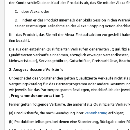
der Kunde schließt einen Kauf des Produkts ab, das Sie mit der Alexa 
C. über Alexa, oder
D. indem er das Produkt innerhalb der Skills Session in den Waren
seiner erstmaligen Teilnahme an der Alexa Shopping Action abschlie
iii. das Produkt, das Sie mit der Alexa-Einkaufsaktion vorgestellt ha
ihm bezahlt.
Die aus den einzelnen Qualifizierten Verkäufen generierten „
Qualifizi
Qualifizierten Verkäufe einnehmen, abzüglich etwaiger Versandkosten
Mehrwertsteuer), Servicegebühren, Gutschriften, Preisnachlässe, Bear
2. Ausgeschlossene Verkäufe
Unbeschadet des Vorstehenden gelten Qualifizierte Verkäufe nicht als
Vergütungskatalog für das Partnerprogramm oder andere Bestimmungen,
wir jeweils für das Partnerprogramm festlegen, einschließlich der jewe
„
Programmdokumentation
“).
Ferner gelten folgende Verkäufe, die andernfalls Qualifizierte Verkä
(a) Produktkäufe, die nach Beendigung Ihrer
Vereinbarung
erfolgen;
(b) Produktbestellungen, bei denen eine Stornierung, Rückgabe oder R