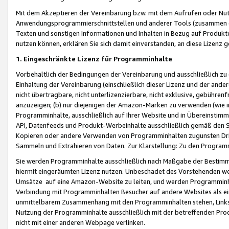
Mit dem Akzeptieren der Vereinbarung bzw. mit dem Aufrufen oder Nutz
Anwendungsprogrammierschnittstellen und anderer Tools (zusammen die
Texten und sonstigen Informationen und Inhalten in Bezug auf Produkte
nutzen können, erklären Sie sich damit einverstanden, an diese Lizenz 
1. Eingeschränkte Lizenz für Programminhalte
Vorbehaltlich der Bedingungen der Vereinbarung und ausschließlich z
Einhaltung der Vereinbarung (einschließlich dieser Lizenz und der ande
nicht übertragbare, nicht unterlizenzierbare, nicht exklusive, gebühren
anzuzeigen; (b) nur diejenigen der Amazon-Marken zu verwenden (wie in 
Programminhalte, ausschließlich auf Ihrer Website und in Übereinstimmu
API, Datenfeeds und Produkt-Werbeinhalte ausschließlich gemäß den Spe
Kopieren oder andere Verwenden von Programminhalten zugunsten Dri
Sammeln und Extrahieren von Daten. Zur Klarstellung: Zu den Program
Sie werden Programminhalte ausschließlich nach Maßgabe der Besti
hiermit eingeräumten Lizenz nutzen. Unbeschadet des Vorstehenden we
Umsätze auf eine Amazon-Website zu leiten, und werden Programminhal
Verbindung mit Programminhalten Besucher auf andere Websites als ein
unmittelbarem Zusammenhang mit den Programminhalten stehen, Links z
Nutzung der Programminhalte ausschließlich mit der betreffenden Pr
nicht mit einer anderen Webpage verlinken.