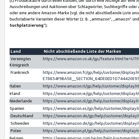
(c) Produktkäufe durch einen Kunden, der durch eine Anzeige auf eine 
Ausschreibungen und Auktionen über Schlagwörter, Suchbegriffe oder 
oder eine andere Amazon-Marke (vgl. die nicht abschließende Liste un
buchstabierte Varianten dieser Wörter (z. B. „ammazon“, „amaozn“ und „
Suchplatzierung
”);
Land
Nicht abschließende Liste der Marken
Vereinigtes
https://www.amazon.co.uk/gp/feature.html?ie=U
Königreich
Frankreich
https://www.amazon.fr/gp/help/customer/displa
E78834F9BA58__SECTION_64DE0ED1D744420E9
Italien
https://www.amazon.it/gp/help/customer/display
Irland
https://www.amazon.ie/gp/help/customer/displa
Niederlande
https://www.amazon.nl/gp/help/customer/display
Spanien
https://www.amazon.es/gp/help/customer/display
Deutschland
https://www.amazon.de/gp/help/customer/displa
Schweden
https://www.amazon.de/gp/help/customer/displa
Polen
https://www.amazon.pl/gp/help/customer/display
Belgien
https://www.amazon.com.be/gp/help/customer/d