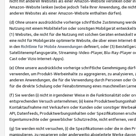
nicht mit anderen Websites als einer Amazon-Website verlinken oder i
Amazon-Website lenken (wobei jedoch Teile Ihrer Anwendung, die nich
anderen Websites als einer Amazon-Website enthalten dürfen).
(d) Ohne unsere ausdrückliche vorherige schriftliche Zustimmung werd
Nutzung mit einem Mobiltelefon oder sonstigen Mobilgerät entwickelt
(1) Websites, die nicht für die Nutzung mit solchen Geräten entwickelt
eine nicht für Mobilgeräte optimierte Website, die über einen Interne
in den
Richtlinie für Mobile Anwendungen
definiert, oder (3) Beistellge
Satellitenempfangsgeräte, Streaming-Video-Player, Blu-Ray-Player ode
Cast oder Vizio Internet-Apps).
(e) Ohne unsere ausdrückliche vorherige schriftliche Genehmigung dürfe
verwenden, um Produkt-Werbeinhalte zu aggregieren, zu analysieren, 
anderen Anwendungen, die für die Verwendung durch Personen oder Or
für die direkte Schulung oder Feinabstimmung eines maschinellen Lern
(f) Sie werden (i) nicht in irgendeiner Weise in die Funktionalität ode
entsprechenden Versuch unternehmen; (ii) keine Produktwerbungsinha
Kontaktaufnahme mit Verkäufern oder Kunden oder sonstiger Werbeaktiv
API, Datenfeeds, Produktwerbungsinhalten oder Spezifikationen erschei
Eigentumsrechte oder gewerblicher Schutzrechte, nicht entfernen, verd
(g) Sie werden nicht versuchen, (i) die Spezifikationen oder die in de
manipulieren, zu reparieren oder anderweitig abgeleitete Werke davon z