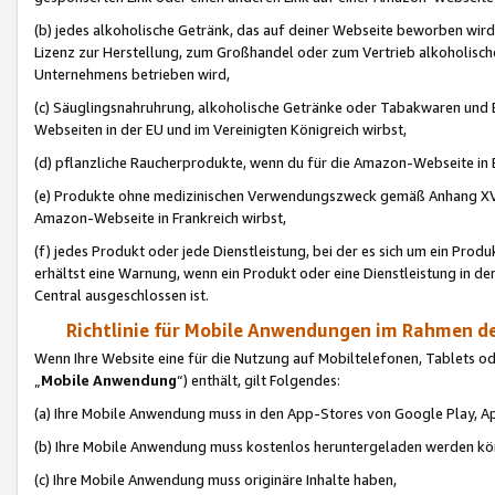
(b) jedes alkoholische Getränk, das auf deiner Webseite beworben wird
Lizenz zur Herstellung, zum Großhandel oder zum Vertrieb alkoholisch
Unternehmens betrieben wird,
(c) Säuglingsnahruhrung, alkoholische Getränke oder Tabakwaren und E
Webseiten in der EU und im Vereinigten Königreich wirbst,
(d) pflanzliche Raucherprodukte, wenn du für die Amazon-Webseite in B
(e) Produkte ohne medizinischen Verwendungszweck gemäß Anhang XVI 
Amazon-Webseite in Frankreich wirbst,
(f) jedes Produkt oder jede Dienstleistung, bei der es sich um ein Prod
erhältst eine Warnung, wenn ein Produkt oder eine Dienstleistung in de
Central ausgeschlossen ist.
Richtlinie für Mobile Anwendungen im Rahmen de
Wenn Ihre Website eine für die Nutzung auf Mobiltelefonen, Tablets 
„
Mobile Anwendung
“) enthält, gilt Folgendes:
(a) Ihre Mobile Anwendung muss in den App-Stores von Google Play, A
(b) Ihre Mobile Anwendung muss kostenlos heruntergeladen werden könn
(c) Ihre Mobile Anwendung muss originäre Inhalte haben,