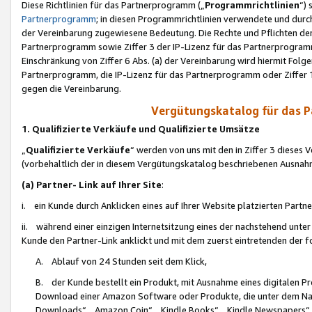
Diese Richtlinien für das Partnerprogramm („
Programmrichtlinien
“)
Partnerprogramm
; in diesen Programmrichtlinien verwendete und durch
der Vereinbarung zugewiesene Bedeutung. Die Rechte und Pflichten de
Partnerprogramm sowie Ziffer 3 der IP-Lizenz für das Partnerprogram
Einschränkung von Ziffer 6 Abs. (a) der Vereinbarung wird hiermit Fol
Partnerprogramm, die IP-Lizenz für das Partnerprogramm oder Ziffer 1
gegen die Vereinbarung.
Vergütungskatalog für das 
1. Qualifizierte Verkäufe und Qualifizierte Umsätze
„
Qualifizierte Verkäufe
“ werden von uns mit den in Ziffer 3 diese
(vorbehaltlich der in diesem Vergütungskatalog beschriebenen Ausnah
(a) Partner- Link auf Ihrer Site
:
i. ein Kunde durch Anklicken eines auf Ihrer Website platzierten Part
ii. während einer einzigen Internetsitzung eines der nachstehend unter (i)
Kunde den Partner-Link anklickt und mit dem zuerst eintretenden der f
A. Ablauf von 24 Stunden seit dem Klick,
B. der Kunde bestellt ein Produkt, mit Ausnahme eines digitalen P
Download einer Amazon Software oder Produkte, die unter dem N
Downloads“, „Amazon Coin“, „Kindle Books“, „Kindle Newspapers“, „