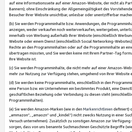
auf eine Informationsseite auf einer Amazon-Website, der nicht als Part
Bannern); ohne Einschränkung der Allgemeingültigkeit des Vorstehende
Besucher Ihrer Website unsichtbar, unlesbar oder unentzifferbar mache
(b) Sie werden Programminhalte bzw. Anwendungen, die Programminhalt
anzeigen, weder verkaufen noch weiterverkaufen, weitergeben, unterli
innerhalb von Werbung außerhalb Ihrer Website (einschließlich Werbun
Website oder einem Dienst (einschließlich Social Networking-Website
Rechte an den Programminhalten oder auf die Programminhalte an eine a
übertragen müssten, und Sie werden keine mit Ihrem Partner-Tag formati
Ihre Website ist.
(c) Sie werden Programminhalte, die nicht mehr auf einer Amazon-Websit
mehr zur Nutzung zur Verfügung stehen, umgehend von Ihrer Website e
(d) Sie werden keine Programminhalte, einschließlich in den Programmin
eine Person bzw. ein Unternehmen ein bestimmtes Produkt, eine Dienstle
geschäftlichen Beziehung oder Verbindung zu diesen steht (einschließli
Programminhalten).
(e) Sie werden Amazon-Marken (wie in den
Markenrichtlinien
definiert) 
„ammazon“, „amaozn“ und „kindel“) nicht zwecks Nutzung in einer Suc
Versuch unternehmen). Zusätzlich zu sonstigen Amazon zur Verfügung 
sorgen, dass von uns benannte Suchmaschinen Geschützte Begriffe (wie 