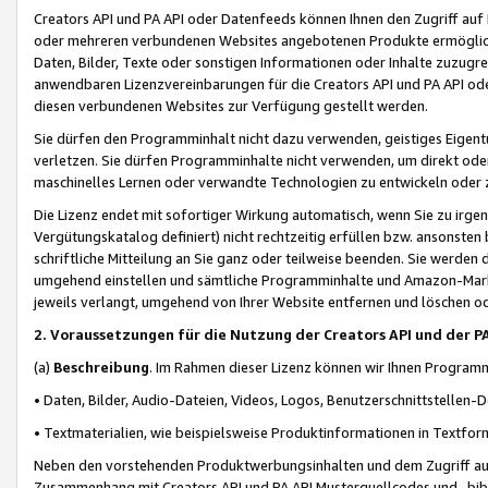
Creators API und PA API oder Datenfeeds können Ihnen den Zugriff auf D
oder mehreren verbundenen Websites angebotenen Produkte ermögliche
Daten, Bilder, Texte oder sonstigen Informationen oder Inhalte zuzugre
anwendbaren Lizenzvereinbarungen für die Creators API und PA API od
diesen verbundenen Websites zur Verfügung gestellt werden.
Sie dürfen den Programminhalt nicht dazu verwenden, geistiges Eigent
verletzen. Sie dürfen Programminhalte nicht verwenden, um direkt ode
maschinelles Lernen oder verwandte Technologien zu entwickeln oder zu
Die Lizenz endet mit sofortiger Wirkung automatisch, wenn Sie zu irg
Vergütungskatalog definiert) nicht rechtzeitig erfüllen bzw. ansonsten
schriftliche Mitteilung an Sie ganz oder teilweise beenden. Sie werden
umgehend einstellen und sämtliche Programminhalte und Amazon-Marke
jeweils verlangt, umgehend von Ihrer Website entfernen und löschen od
2. Voraussetzungen für die Nutzung der Creators API und der P
(a)
Beschreibung
. Im Rahmen dieser Lizenz können wir Ihnen Programmi
• Daten, Bilder, Audio-Dateien, Videos, Logos, Benutzerschnittstellen-
• Textmaterialien, wie beispielsweise Produktinformationen in Textfor
Neben den vorstehenden Produktwerbungsinhalten und dem Zugriff auf 
Zusammenhang mit Creators API und PA API Musterquellcodes und -bibli