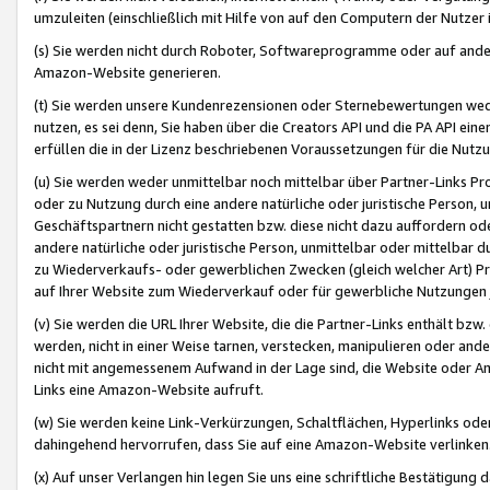
umzuleiten (einschließlich mit Hilfe von auf den Computern der Nutzer i
(s) Sie werden nicht durch Roboter, Softwareprogramme oder auf andere
Amazon-Website generieren.
(t) Sie werden unsere Kundenrezensionen oder Sternebewertungen wed
nutzen, es sei denn, Sie haben über die Creators API und die PA API e
erfüllen die in der Lizenz beschriebenen Voraussetzungen für die Nutzu
(u) Sie werden weder unmittelbar noch mittelbar über Partner-Links P
oder zu Nutzung durch eine andere natürliche oder juristische Person,
Geschäftspartnern nicht gestatten bzw. diese nicht dazu auffordern od
andere natürliche oder juristische Person, unmittelbar oder mittelbar
zu Wiederverkaufs- oder gewerblichen Zwecken (gleich welcher Art) 
auf Ihrer Website zum Wiederverkauf oder für gewerbliche Nutzungen 
(v) Sie werden die URL Ihrer Website, die die Partner-Links enthält b
werden, nicht in einer Weise tarnen, verstecken, manipulieren oder and
nicht mit angemessenem Aufwand in der Lage sind, die Website oder A
Links eine Amazon-Website aufruft.
(w) Sie werden keine Link-Verkürzungen, Schaltflächen, Hyperlinks ode
dahingehend hervorrufen, dass Sie auf eine Amazon-Website verlinken
(x) Auf unser Verlangen hin legen Sie uns eine schriftliche Bestätigung