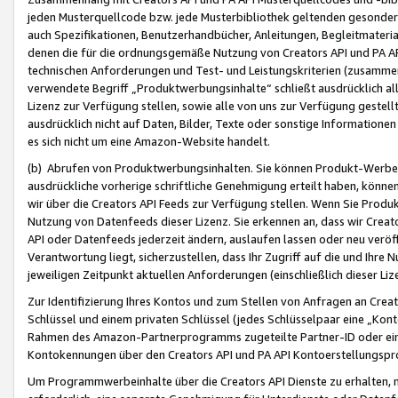
jeden Musterquellcode bzw. jede Musterbibliothek geltenden gesonder
auch Spezifikationen, Benutzerhandbücher, Anleitungen, Begleitmaterial
denen die für die ordnungsgemäße Nutzung von Creators API und PA A
technischen Anforderungen und Test- und Leistungskriterien (zusammen
verwendete Begriff „Produktwerbungsinhalte“ schließt ausdrücklich al
Lizenz zur Verfügung stellen, sowie alle von uns zur Verfügung gestel
ausdrücklich nicht auf Daten, Bilder, Texte oder sonstige Informatione
es sich nicht um eine Amazon-Website handelt.
(b) Abrufen von Produktwerbungsinhalten. Sie können Produkt-Werbein
ausdrückliche vorherige schriftliche Genehmigung erteilt haben, könn
wir über die Creators API Feeds zur Verfügung stellen. Wenn Sie Produk
Nutzung von Datenfeeds dieser Lizenz. Sie erkennen an, dass wir Creat
API oder Datenfeeds jederzeit ändern, auslaufen lassen oder neu veröffe
Verantwortung liegt, sicherzustellen, dass Ihr Zugriff auf die und Ihr
jeweiligen Zeitpunkt aktuellen Anforderungen (einschließlich dieser Liz
Zur Identifizierung Ihres Kontos und zum Stellen von Anfragen an Crea
Schlüssel und einem privaten Schlüssel (jedes Schlüsselpaar eine „Kon
Rahmen des Amazon-Partnerprogramms zugeteilte Partner-ID oder ein
Kontokennungen über den Creators API und PA API Kontoerstellungspro
Um Programmwerbeinhalte über die Creators API Dienste zu erhalten, m