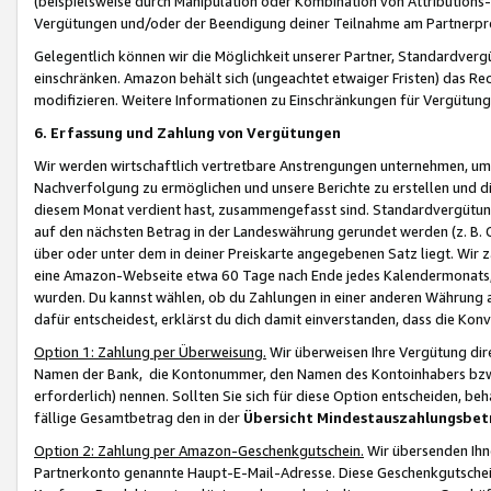
(beispielsweise durch Manipulation oder Kombination von Attributions-
Vergütungen und/oder der Beendigung deiner Teilnahme am Partnerp
Gelegentlich können wir die Möglichkeit unserer Partner, Standardv
einschränken. Amazon behält sich (ungeachtet etwaiger Fristen) das Re
modifizieren. Weitere Informationen zu Einschränkungen für Vergütung
6. Erfassung und Zahlung von Vergütungen
Wir werden wirtschaftlich vertretbare Anstrengungen unternehmen, um 
Nachverfolgung zu ermöglichen und unsere Berichte zu erstellen und di
diesem Monat verdient hast, zusammengefasst sind. Standardvergütung
auf den nächsten Betrag in der Landeswährung gerundet werden (z. B. C
über oder unter dem in deiner Preiskarte angegebenen Satz liegt. Wir
eine Amazon-Webseite etwa 60 Tage nach Ende jedes Kalendermonats, i
wurden. Du kannst wählen, ob du Zahlungen in einer anderen Währung
dafür entscheidest, erklärst du dich damit einverstanden, dass die K
Option 1: Zahlung per Überweisung.
Wir überweisen Ihre Vergütung dir
Namen der Bank, die Kontonummer, den Namen des Kontoinhabers bzw. a
erforderlich) nennen. Sollten Sie sich für diese Option entscheiden, be
fällige Gesamtbetrag den in der
Übersicht Mindestauszahlungsbet
Option 2: Zahlung per Amazon-Geschenkgutschein.
Wir übersenden Ihne
Partnerkonto genannte Haupt-E-Mail-Adresse. Diese Geschenkgutschei