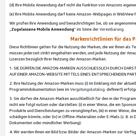
(d) Ihre Mobile Anwendung darf nicht die Funktion von Amazons eige
(e) Ihre Mobile Anwendung darf keine Amazon-Webpages in WebView 
Wir prüfen Ihre Anwendung und benachrichtigen Sie, ob sie angenomm
„
Zugelassene Mobile Anwendung
“ im Sinne der
Vereinbarung
.
Markenrichtlinien für das 
Diese Richtlinien gelten für die Nutzung der Marken, die wir Ihnen als 
müssen jederzeit strikt eingehalten werden, und jede Nutzung der Ama
Lizenzen bezüglich Ihrer Nutzung der Amazon-Marken.
1. SIE DÜRFEN DIE AMAZON-MARKEN AUSSCHLIESSLICH DURCH DARS
AUF EINER AMAZON-WEBSITE MITTELS EINES ENTSPRECHENDEN PART
2. Ihre Nutzung der Amazon-Marken muss (i) im Einklang mit der aktuells
Programmdokumentation (wie im
Vergütungskatalog
definiert) erfolg
3. Sie dürfen die Amazon-Marken ausschließlich für den in der Progr
nicht wie folgt nutzen oder darstellen: (i) in einer Weise, die ein Spo
Produkte und Dienstleistungen zu verunglimpfen, (iii) in einer Weise
schädigen könnte, oder (iv) in Offline-Materialien oder E-Mails (z. B.
Dokumenten oder mündlicher Werbung).
4. Wir werden Ihnen ein Bild bzw. Bilder der Amazon-Marken zur Verfüg