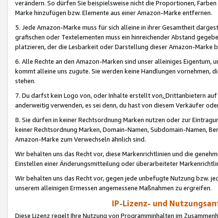
verändern. So dürfen Sie beispielsweise nicht die Proportionen, Farb
Marke hinzufügen bzw. Elemente aus einer Amazon-Marke entfernen.
5. Jede Amazon-Marke muss für sich alleine in ihrer Gesamtheit darge
grafischen oder Textelementen muss ein hinreichender Abstand gegebe
platzieren, der die Lesbarkeit oder Darstellung dieser Amazon-Marke b
6. Alle Rechte an den Amazon-Marken sind unser alleiniges Eigentum, 
kommt alleine uns zugute. Sie werden keine Handlungen vornehmen, 
stehen.
7. Du darfst kein Logo von, oder Inhalte erstellt von,
Drittanbietern au
anderweitig verwenden, es sei denn, du hast von diesem Verkäufer oder
8. Sie dürfen in keiner Rechtsordnung Marken nutzen oder zur Eintragu
keiner Rechtsordnung Marken, Domain-Namen, Subdomain-Namen, Benu
Amazon-Marke zum Verwechseln ähnlich sind.
Wir behalten uns das Recht vor, diese Markenrichtlinien und die gene
Einstellen einer Änderungsmitteilung oder überarbeiteter Markenricht
Wir behalten uns das Recht vor, gegen jede unbefugte Nutzung bzw. jede 
unserem alleinigen Ermessen angemessene Maßnahmen zu ergreifen.
IP-Lizenz- und Nutzungsan
Diese Lizenz regelt Ihre Nutzung von Programminhalten im Zusammen