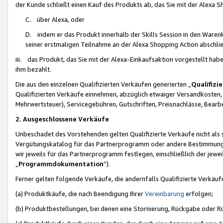
der Kunde schließt einen Kauf des Produkts ab, das Sie mit der Alexa 
C. über Alexa, oder
D. indem er das Produkt innerhalb der Skills Session in den Waren
seiner erstmaligen Teilnahme an der Alexa Shopping Action abschlie
iii. das Produkt, das Sie mit der Alexa-Einkaufsaktion vorgestellt ha
ihm bezahlt.
Die aus den einzelnen Qualifizierten Verkäufen generierten „
Qualifizi
Qualifizierten Verkäufe einnehmen, abzüglich etwaiger Versandkosten
Mehrwertsteuer), Servicegebühren, Gutschriften, Preisnachlässe, Bear
2. Ausgeschlossene Verkäufe
Unbeschadet des Vorstehenden gelten Qualifizierte Verkäufe nicht als
Vergütungskatalog für das Partnerprogramm oder andere Bestimmungen,
wir jeweils für das Partnerprogramm festlegen, einschließlich der jewe
„
Programmdokumentation
“).
Ferner gelten folgende Verkäufe, die andernfalls Qualifizierte Verkä
(a) Produktkäufe, die nach Beendigung Ihrer
Vereinbarung
erfolgen;
(b) Produktbestellungen, bei denen eine Stornierung, Rückgabe oder R