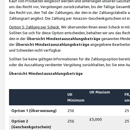
Kauf von Produkten eingelöst werden und unterliegen unseren Geschäf
uns das Recht vor, Vergütungen zurückzuhalten, bis der fällige Gesamt
das Recht vor, den Teil der Zahlungen, der den in der Zahlungstabelle 
Zahlungsart angibst. Die Zahlung per Amazon-Geschenkgutschein ist in
Option 3: Zahlung per Scheck.
Wir übersenden Ihnen einen Scheck in Höh
Sollten Sie sich für diese Option entscheiden, behalten wir uns das Rec
den in der
Übersicht Mindestauszahlungsbeträge
genannten Mindest
der
Übersicht Mindestauszahlungsbeträge
angegebene Bearbeitung
und Schweden nicht verfügbar.
Sollten Sie keine gültigen Informationen für die Zahlungsoption bereit
oder die Auszahlung verdienter Vergütung zurückhalten, bis Sie eine A
Übersicht Mindestauszahlungsbeträge
UK Maxium
UK
FR,
Minimum
un
Option 1 (Überweisung)
25£
25
£5,000
Option 2
25£
25
(Geschenkgutschein)