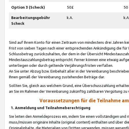
Option 3 (Scheck)
50£
50
Bearbeitungsgebühr
k.A.
k.A
Scheck
Sind auf Ihrem Konto für einen Zeitraum von mindestens drei Jahren kein
Frist von sieben Tagen nach einer entsprechenden Ankündigung die für
Schlussbetrag zurückzuhalten, der dem in der Übersicht Mindestausz
Mindestauszahlungsbetrag entspricht. Ferner können eine etwaig aufg
unterliegen oder durch geltende Verjährungsfristen verfallen.
An Sie unter Abzug bzw. Einbehalt aller in der Vereinbarung beschrieb
Ihnen gemäß der Vereinbarung zustehenden Beträge dar.
Sollten Sie, gleich aus welchem Grund, eine Überschusszahlung erhalte
an Sie im Rahmen der Vereinbarung zukünftig zahlbaren Vergütung zu 
Voraussetzungen für die Teilnahme a
1. Anmeldung und Teilnahmeberechtigung
Sie leiten den Anmeldeprozess ein, indem Sie einen vollständigen und 
muss/müssen originäre Inhalte (original content) enthalten und über d
Originalinhalte, die Materialien von Dritten verwenden, müssen wese