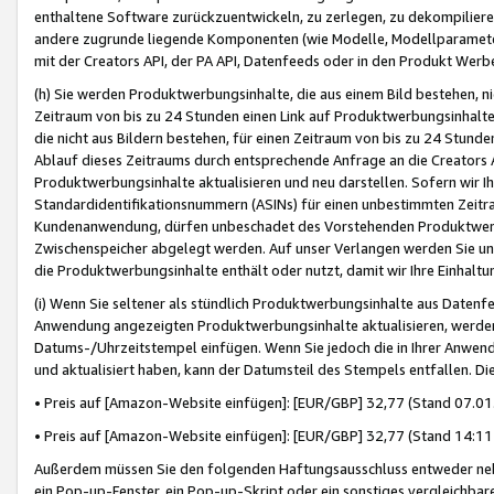
enthaltene Software zurückzuentwickeln, zu zerlegen, zu dekompilier
andere zugrunde liegende Komponenten (wie Modelle, Modellparameter
mit der Creators API, der PA API, Datenfeeds oder in den Produkt Werb
(h) Sie werden Produktwerbungsinhalte, die aus einem Bild bestehen, ni
Zeitraum von bis zu 24 Stunden einen Link auf Produktwerbungsinhalte
die nicht aus Bildern bestehen, für einen Zeitraum von bis zu 24 Stund
Ablauf dieses Zeitraums durch entsprechende Anfrage an die Creators 
Produktwerbungsinhalte aktualisieren und neu darstellen. Sofern wir Ih
Standardidentifikationsnummern (ASINs) für einen unbestimmten Zeitra
Kundenanwendung, dürfen unbeschadet des Vorstehenden Produktwerbu
Zwischenspeicher abgelegt werden. Auf unser Verlangen werden Sie un
die Produktwerbungsinhalte enthält oder nutzt, damit wir Ihre Einhalt
(i) Wenn Sie seltener als stündlich Produktwerbungsinhalte aus Datenfe
Anwendung angezeigten Produktwerbungsinhalte aktualisieren, werden 
Datums-/Uhrzeitstempel einfügen. Wenn Sie jedoch die in Ihrer Anwe
und aktualisiert haben, kann der Datumsteil des Stempels entfallen. Dies
• Preis auf [Amazon-Website einfügen]: [EUR/GBP] 32,77 (Stand 07.01.
• Preis auf [Amazon-Website einfügen]: [EUR/GBP] 32,77 (Stand 14:11 
Außerdem müssen Sie den folgenden Haftungsausschluss entweder neb
ein Pop-up-Fenster, ein Pop-up-Skript oder ein sonstiges vergleichba