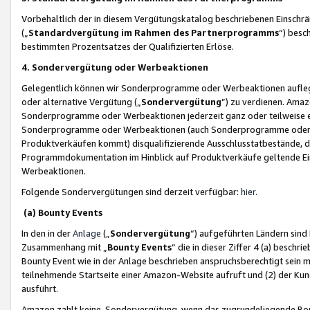
Vorbehaltlich der in diesem Vergütungskatalog beschriebenen Einschr
(„
Standardvergütung im Rahmen des Partnerprogramms
“) besc
bestimmten Prozentsatzes der Qualifizierten Erlöse.
4. Sondervergütung oder Werbeaktionen
Gelegentlich können wir Sonderprogramme oder Werbeaktionen auflegen,
oder alternative Vergütung („
Sondervergütung
”) zu verdienen. Amazo
Sonderprogramme oder Werbeaktionen jederzeit ganz oder teilweise einz
Sonderprogramme oder Werbeaktionen (auch Sonderprogramme oder We
Produktverkäufen kommt) disqualifizierende Ausschlusstatbestände, di
Programmdokumentation im Hinblick auf Produktverkäufe geltende E
Werbeaktionen.
Folgende Sondervergütungen sind derzeit verfügbar:
hier
.
(a) Bounty Events
In den in der
Anlage
(„
Sondervergütung
“) aufgeführten Ländern sind
Zusammenhang mit „
Bounty Events
“ die in dieser Ziffer 4 (a) besch
Bounty Event wie in der Anlage beschrieben anspruchsberechtigt sein mu
teilnehmende Startseite einer Amazon-Website aufruft und (2) der Kun
ausführt.
Amazon zahlt keine Sondervergütung, wenn das zugrundeliegende Boun