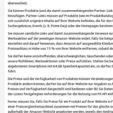
überwachen).
Sie können Produkte (und die damit zusammenhängenden Partner-Links)
hinzufügen. Partner-Links müssen auf Produkte (wie im Produktkatalog de
sich zusätzlich originäre Inhalte auf Ihrer Website befinden, die für 
Suchergebnisse, Events (z. B. Prime Day) oder die Homepages bestimmte
Sie müssen sämtliche Links und damit zusammenhängende Verweise auf z
Werbeaktion auf der jeweiligen Amazon-Website endet. Falls Sie beisp
einstellen und darauf hinweisen, dass Amazon auf ausgewählte Kleidun
Preisnachlass in Höhe von 15 % von Ihrer Website entfernen, sobald di
Sie dürfen keine unzutreffenden, überschwänglichen, täuschenden od
unsere Richtlinien, Werbeaktionen oder Preise aufstellen. Stellen Sie 
angebotenen Smartphone mit 64 GB Speicherkapazität ein, so dürfen S
führt.
Die Preise und die Verfügbarkeit von Produkten können Veränderungen 
Produkte ändern können, dürfen Sie auf Ihrer Website nur Angaben zu P
Preisen und Verfügbarkeit dargestellt sind bedienen oder (b) Sie Daten
der Lizenz festgelegten Anforderungen für die Nutzung von PA API einh
Ferner müssen Sie, falls Sie Preise für ein Produkt auf Ihrer Website in 
einer Preisvergleichsmaschine) zusammen mit Preisen für das gleiche o
außerhalb der Amazon-Website angeboten werden, jeweils den niedrigst