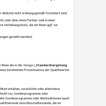
azon-Website nicht ordnungsgemäß formatiert sind;
, oder über einen Partner-Link in einer
e Verlinkungstools, die wir Ihnen ggf. zur
ütungen gezahlt werden);
 Ihnen die in der
Anlage
(„
Standardvergütung
ines bestimmten Prozentsatzes der Qualifizierten
eit erhalten, zusätzliche oder alternative
as Recht vor, Sonderprogramme oder
für alle Sonderprogramme oder Werbeaktionen (auch
lifizierende Ausschlusstatbestände, die im