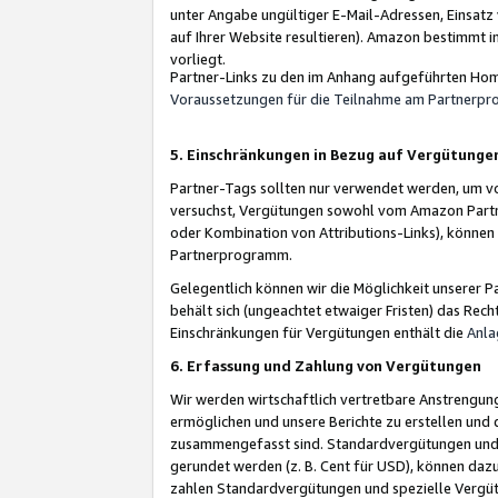
unter Angabe ungültiger E-Mail-Adressen, Einsatz
auf Ihrer Website resultieren). Amazon bestimmt i
vorliegt.
Partner-Links zu den im Anhang aufgeführten Hom
Voraussetzungen für die Teilnahme am Partnerp
5. Einschränkungen in Bezug auf Vergütunge
Partner-Tags sollten nur verwendet werden, um von 
versuchst, Vergütungen sowohl vom Amazon Partn
oder Kombination von Attributions-Links), könne
Partnerprogramm.
Gelegentlich können wir die Möglichkeit unsere
behält sich (ungeachtet etwaiger Fristen) das Rec
Einschränkungen für Vergütungen enthält die
Anla
6. Erfassung und Zahlung von Vergütungen
Wir werden wirtschaftlich vertretbare Anstrengu
ermöglichen und unsere Berichte zu erstellen und 
zusammengefasst sind. Standardvergütungen und s
gerundet werden (z. B. Cent für USD), können dazu
zahlen Standardvergütungen und spezielle Vergüt