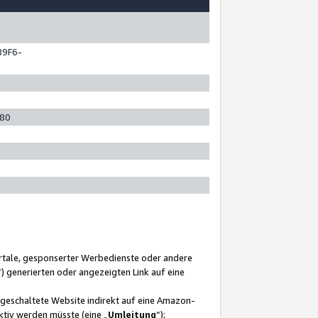
89F6-
280
ortale, gesponserter Werbedienste oder andere
“) generierten oder angezeigten Link auf eine
ngeschaltete Website indirekt auf eine Amazon-
ktiv werden müsste (eine „
Umleitung
“);