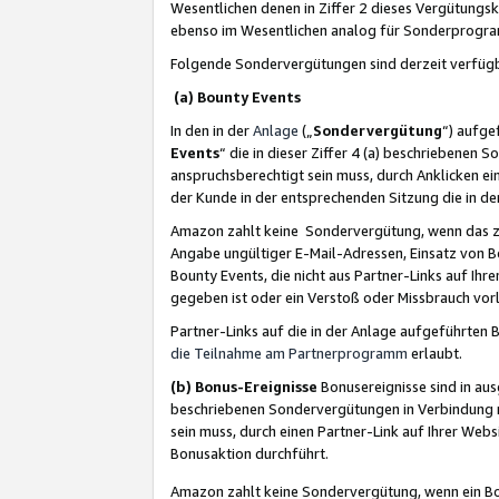
Wesentlichen denen in Ziffer 2 dieses Vergütung
ebenso im Wesentlichen analog für Sonderprogr
Folgende Sondervergütungen sind derzeit verfüg
(a) Bounty Events
In den in der
Anlage
(„
Sondervergütung
“) aufge
Events
“ die in dieser Ziffer 4 (a) beschriebenen 
anspruchsberechtigt sein muss, durch Anklicken ei
der Kunde in der entsprechenden Sitzung die in d
Amazon zahlt keine Sondervergütung, wenn das z
Angabe ungültiger E-Mail-Adressen, Einsatz von B
Bounty Events, die nicht aus Partner-Links auf Ihre
gegeben ist oder ein Verstoß oder Missbrauch vorl
Partner-Links auf die in der Anlage aufgeführte
die Teilnahme am Partnerprogramm
erlaubt.
(b) Bonus-Ereignisse
Bonusereignisse sind in au
beschriebenen Sondervergütungen in Verbindung m
sein muss, durch einen Partner-Link auf Ihrer We
Bonusaktion durchführt.
Amazon zahlt keine Sondervergütung, wenn ein Bon