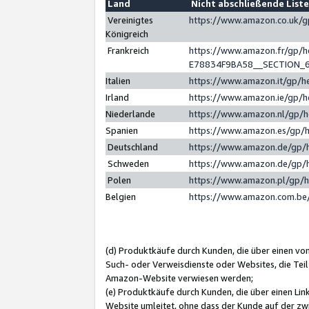
Land
Nicht abschließende List
Vereinigtes
https://www.amazon.co.uk/
Königreich
Frankreich
https://www.amazon.fr/gp/
E78834F9BA58__SECTION_
Italien
https://www.amazon.it/gp/h
Irland
https://www.amazon.ie/gp/
Niederlande
https://www.amazon.nl/gp/
Spanien
https://www.amazon.es/gp/
Deutschland
https://www.amazon.de/gp/
Schweden
https://www.amazon.de/gp/
Polen
https://www.amazon.pl/gp/
Belgien
https://www.amazon.com.be
(d) Produktkäufe durch Kunden, die über einen vo
Such- oder Verweisdienste oder Websites, die Teil
Amazon-Website verwiesen werden;
(e) Produktkäufe durch Kunden, die über einen Li
Website umleitet, ohne dass der Kunde auf der zw