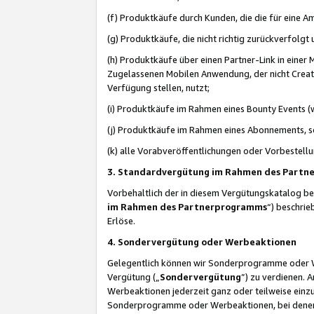
(f) Produktkäufe durch Kunden, die die für eine
(g) Produktkäufe, die nicht richtig zurückverfolg
(h) Produktkäufe über einen Partner-Link in einer
Zugelassenen Mobilen Anwendung, der nicht Creator
Verfügung stellen, nutzt;
(i) Produktkäufe im Rahmen eines Bounty Events (w
(j) Produktkäufe im Rahmen eines Abonnements, so
(k) alle Vorabveröffentlichungen oder Vorbestellu
3. Standardvergütung im Rahmen des Part
Vorbehaltlich der in diesem Vergütungskatalog b
im Rahmen des Partnerprogramms
“) beschri
Erlöse.
4. Sondervergütung oder Werbeaktionen
Gelegentlich können wir Sonderprogramme oder Wer
Vergütung („
Sondervergütung
”) zu verdienen. 
Werbeaktionen jederzeit ganz oder teilweise einz
Sonderprogramme oder Werbeaktionen, bei denen e