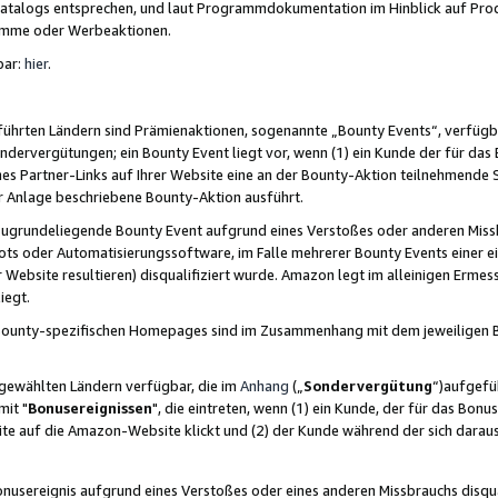
skatalogs entsprechen, und laut Programmdokumentation im Hinblick auf Pr
amme oder Werbeaktionen.
bar:
hier
.
führten Ländern sind Prämienaktionen, sogenannte „Bounty Events“, verfügb
Sondervergütungen; ein Bounty Event liegt vor, wenn (1) ein Kunde der für da
nes Partner-Links auf Ihrer Website eine an der Bounty-Aktion teilnehmende 
er Anlage beschriebene Bounty-Aktion ausführt.
ugrundeliegende Bounty Event aufgrund eines Verstoßes oder anderen Miss
ots oder Automatisierungssoftware, im Falle mehrerer Bounty Events einer e
r Website resultieren) disqualifiziert wurde. Amazon legt im alleinigen Ermess
iegt.
n Bounty-spezifischen Homepages sind im Zusammenhang mit dem jeweiligen
sgewählten Ländern verfügbar, die im
Anhang
(„
Sondervergütung
“)aufgefüh
it "
Bonusereignissen
", die eintreten, wenn (1) ein Kunde, der für das Bon
bsite auf die Amazon-Website klickt und (2) der Kunde während der sich dar
usereignis aufgrund eines Verstoßes oder eines anderen Missbrauchs disqua