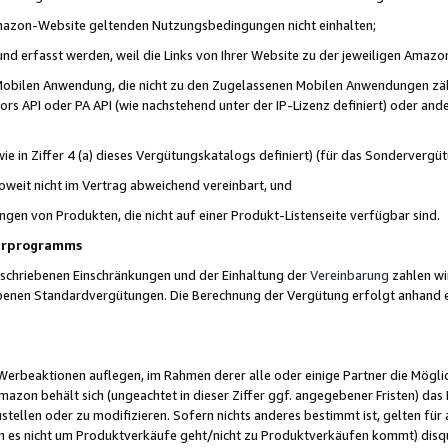
 Amazon-Website geltenden Nutzungsbedingungen nicht einhalten;
t und erfasst werden, weil die Links von Ihrer Website zu der jeweiligen Am
 Mobilen Anwendung, die nicht zu den Zugelassenen Mobilen Anwendungen zählt
s API oder PA API (wie nachstehend unter der IP-Lizenz definiert) oder ander
ie in Ziffer 4 (a) dieses Vergütungskatalogs definiert) (für das Sonderverg
weit nicht im Vertrag abweichend vereinbart, und
ngen von Produkten, die nicht auf einer Produkt-Listenseite verfügbar sind.
nerprogramms
eschriebenen Einschränkungen und der Einhaltung der
Vereinbarung
zahlen wir
ebenen Standardvergütungen. Die Berechnung der Vergütung erfolgt anhand e
beaktionen auflegen, im Rahmen derer alle oder einige Partner die Möglichk
Amazon behält sich (ungeachtet in dieser Ziffer ggf. angegebener Fristen) d
ustellen oder zu modifizieren. Sofern nichts anderes bestimmt ist, gelten 
s nicht um Produktverkäufe geht/nicht zu Produktverkäufen kommt) disqua