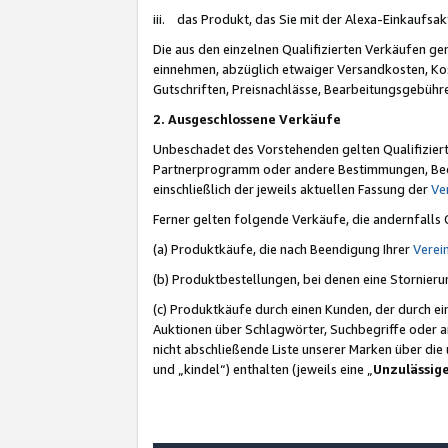
iii. das Produkt, das Sie mit der Alexa-Einkaufsa
Die aus den einzelnen Qualifizierten Verkäufen gen
einnehmen, abzüglich etwaiger Versandkosten, Ko
Gutschriften, Preisnachlässe, Bearbeitungsgebühr
2. Ausgeschlossene Verkäufe
Unbeschadet des Vorstehenden gelten Qualifiziert
Partnerprogramm oder andere Bestimmungen, Beding
einschließlich der jeweils aktuellen Fassung der
Ve
Ferner gelten folgende Verkäufe, die andernfalls
(a) Produktkäufe, die nach Beendigung Ihrer
Verei
(b) Produktbestellungen, bei denen eine Stornier
(c) Produktkäufe durch einen Kunden, der durch e
Auktionen über Schlagwörter, Suchbegriffe oder a
nicht abschließende Liste unserer Marken über di
und „kindel“) enthalten (jeweils eine „
Unzulässig