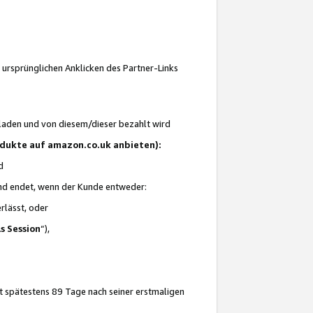
 ursprünglichen Anklicken des Partner-Links
laden und von diesem/dieser bezahlt wird
rodukte auf amazon.co.uk anbieten):
d
 und endet, wenn der Kunde entweder:
erlässt, oder
ls Session
“),
t spätestens 89 Tage nach seiner erstmaligen