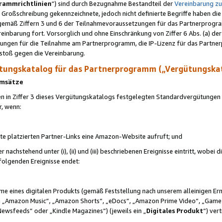
rammrichtlinien
“) sind durch Bezugnahme Bestandteil der
Vereinbarung z
Großschreibung gekennzeichnete, jedoch nicht definierte Begriffe haben die
 gemäß Ziffern 3 und 6 der Teilnahmevoraussetzungen für das Partnerprogram
nbarung fort. Vorsorglich und ohne Einschränkung von Ziffer 6 Abs. (a) der
ungen für die Teilnahme am Partnerprogramm, die IP-Lizenz für das Partner
rstoß gegen die Vereinbarung.
ungskatalog für das Partnerprogramm („Vergütungska
 Umsätze
n in Ziffer 3 dieses Vergütungskatalogs festgelegten Standardvergütungen v
r, wenn:
ite platzierten Partner-Links eine Amazon-Website aufruft; und
r nachstehend unter (i), (ii) und (iii) beschriebenen Ereignisse eintritt, wobe
 folgenden Ereignisse endet:
hme eines digitalen Produkts (gemäß Feststellung nach unserem alleinigen 
 „Amazon Music“, „Amazon Shorts“, „eDocs“, „Amazon Prime Video“, „Game
Newsfeeds“ oder „Kindle Magazines“) (jeweils ein „
Digitales Produkt
“) ver