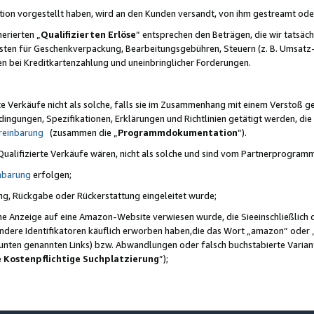
ktion vorgestellt haben, wird an den Kunden versandt, von ihm gestreamt od
erierten „
Qualifizierten Erlöse
“ entsprechen den Beträgen, die wir tatsäch
sten für Geschenkverpackung, Bearbeitungsgebühren, Steuern (z. B. Umsatz-
en bei Kreditkartenzahlung und uneinbringlicher Forderungen.
e Verkäufe nicht als solche, falls sie im Zusammenhang mit einem Verstoß 
ungen, Spezifikationen, Erklärungen und Richtlinien getätigt werden, die 
reinbarung
(zusammen die „
Programmdokumentation
“).
 Qualifizierte Verkäufe wären, nicht als solche und sind vom Partnerprogra
nbarung
erfolgen;
ung, Rückgabe oder Rückerstattung eingeleitet wurde;
ine Anzeige auf eine Amazon-Website verwiesen wurde, die Sieeinschließlich
ndere Identifikatoren käuflich erworben haben,die das Wort „amazon“ oder 
e unten genannten Links) bzw. Abwandlungen oder falsch buchstabierte Varia
e Kostenpflichtige Suchplatzierung
”);