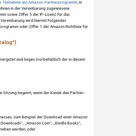
ur Teilnahme am Amazon-Partnerprogramm
; in
 ihnen in der Vereinbarung zugewiesene
m sowie Ziffer 3 der IP-Lizenz für das
 Vereinbarung wird hiermit Folgendes
programm oder Ziffer 1 der Amazon Richtlinie für
talog“)
ergütet und liegen (vorbehaltlich der in diesem
i die Sitzung beginnt, wenn der Kunde den Partner-
Ermessen, zum Beispiel der Download einer Amazon
 Downloads“, „Amazon Coin“, „Kindle Books“,
trieben werden, oder