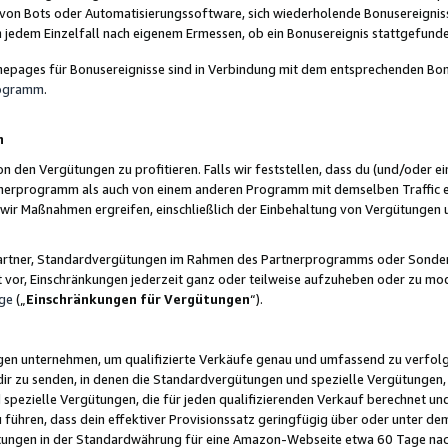
 von Bots oder Automatisierungssoftware, sich wiederholende Bonusereignisse
n jedem Einzelfall nach eigenem Ermessen, ob ein Bonusereignis stattgefund
epages für Bonusereignisse sind in Verbindung mit dem entsprechenden Bonu
rogramm
.
n
den Vergütungen zu profitieren. Falls wir feststellen, dass du (und/oder ein
erprogramm als auch von einem anderen Programm mit demselben Traffic ei
n wir Maßnahmen ergreifen, einschließlich der Einbehaltung von Vergütunge
r Partner, Standardvergütungen im Rahmen des Partnerprogramms oder Sonde
ht vor, Einschränkungen jederzeit ganz oder teilweise aufzuheben oder zu mod
ge
(„
Einschränkungen für Vergütungen
“).
ngen unternehmen, um qualifizierte Verkäufe genau und umfassend zu verfol
dir zu senden, in denen die Standardvergütungen und spezielle Vergütungen, 
pezielle Vergütungen, die für jeden qualifizierenden Verkauf berechnet un
 führen, dass dein effektiver Provisionssatz geringfügig über oder unter dem
ungen in der Standardwährung für eine Amazon-Webseite etwa 60 Tage nach