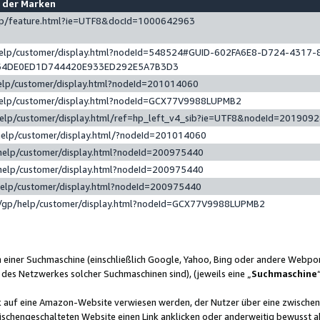
e der Marken
gp/feature.html?ie=UTF8&docId=1000642963
help/customer/display.html?nodeId=548524#GUID-602FA6E8-D724-4317-
64DE0ED1D744420E933ED292E5A7B3D3
elp/customer/display.html?nodeId=201014060
help/customer/display.html?nodeId=GCX77V9988LUPMB2
help/customer/display.html/ref=hp_left_v4_sib?ie=UTF8&nodeId=201909
help/customer/display.html/?nodeId=201014060
help/customer/display.html?nodeId=200975440
help/customer/display.html?nodeId=200975440
help/customer/display.html?nodeId=200975440
/gp/help/customer/display.html?nodeId=GCX77V9988LUPMB2
n einer Suchmaschine (einschließlich Google, Yahoo, Bing oder andere Webp
 des Netzwerkes solcher Suchmaschinen sind), (jeweils eine „
Suchmaschine
nk auf eine Amazon-Website verwiesen werden, der Nutzer über eine zwische
ischengeschalteten Website einen Link anklicken oder anderweitig bewusst a