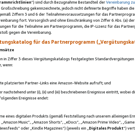
rammrichtlinien
“) sind durch Bezugnahme Bestandteil der
Vereinbarung z
Großschreibung gekennzeichnete, jedoch nicht definierte Begriffe haben die
 gemäß Ziffern 3 und 6 der Teilnahmevoraussetzungen für das Partnerprogram
nbarung fort. Vorsorglich und ohne Einschränkung von Ziffer 6 Abs. (a) der
ungen für die Teilnahme am Partnerprogramm, die IP-Lizenz für das Partner
rstoß gegen die Vereinbarung.
ungskatalog für das Partnerprogramm („Vergütungska
 Umsätze
n in Ziffer 3 dieses Vergütungskatalogs festgelegten Standardvergütungen v
r, wenn:
ite platzierten Partner-Links eine Amazon-Website aufruft; und
r nachstehend unter (i), (ii) und (iii) beschriebenen Ereignisse eintritt, wobe
 folgenden Ereignisse endet:
hme eines digitalen Produkts (gemäß Feststellung nach unserem alleinigen 
 „Amazon Music“, „Amazon Shorts“, „eDocs“, „Amazon Prime Video“, „Game
Newsfeeds“ oder „Kindle Magazines“) (jeweils ein „
Digitales Produkt
“) ver