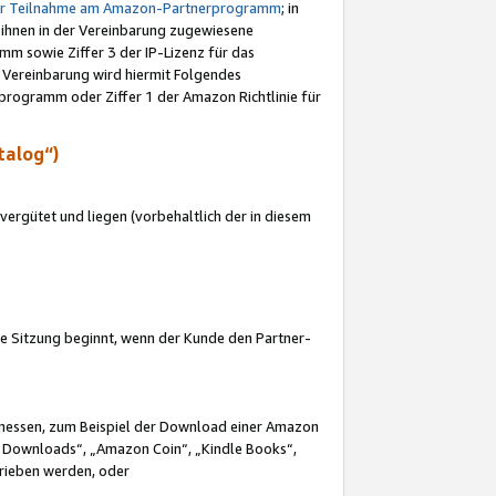
ur Teilnahme am Amazon-Partnerprogramm
; in
 ihnen in der Vereinbarung zugewiesene
m sowie Ziffer 3 der IP-Lizenz für das
 Vereinbarung wird hiermit Folgendes
programm oder Ziffer 1 der Amazon Richtlinie für
talog“)
ergütet und liegen (vorbehaltlich der in diesem
i die Sitzung beginnt, wenn der Kunde den Partner-
Ermessen, zum Beispiel der Download einer Amazon
 Downloads“, „Amazon Coin“, „Kindle Books“,
trieben werden, oder