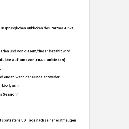
 ursprünglichen Anklicken des Partner-Links
laden und von diesem/dieser bezahlt wird
rodukte auf amazon.co.uk anbieten):
d
 und endet, wenn der Kunde entweder:
erlässt, oder
ls Session
“),
t spätestens 89 Tage nach seiner erstmaligen