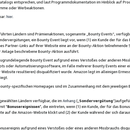
skatalogs entsprechen, und laut Programmdokumentation im Hinblick auf Pr
amme oder Werbeaktionen.
bar:
hier
.
führten Ländern sind Prämienaktionen, sogenannte „Bounty Events“, verfügb
Sondervergütungen; ein Bounty Event liegt vor, wenn (1) ein Kunde der für da
nes Partner-Links auf Ihrer Website eine an der Bounty-Aktion teilnehmende 
er Anlage beschriebene Bounty-Aktion ausführt.
ugrundeliegende Bounty Event aufgrund eines Verstoßes oder anderen Miss
ots oder Automatisierungssoftware, im Falle mehrerer Bounty Events einer e
r Website resultieren) disqualifiziert wurde. Amazon legt im alleinigen Ermess
iegt.
n Bounty-spezifischen Homepages sind im Zusammenhang mit dem jeweiligen
sgewählten Ländern verfügbar, die im
Anhang
(„
Sondervergütung
“)aufgefüh
it "
Bonusereignissen
", die eintreten, wenn (1) ein Kunde, der für das Bon
bsite auf die Amazon-Website klickt und (2) der Kunde während der sich dar
usereignis aufgrund eines Verstoßes oder eines anderen Missbrauchs disqua