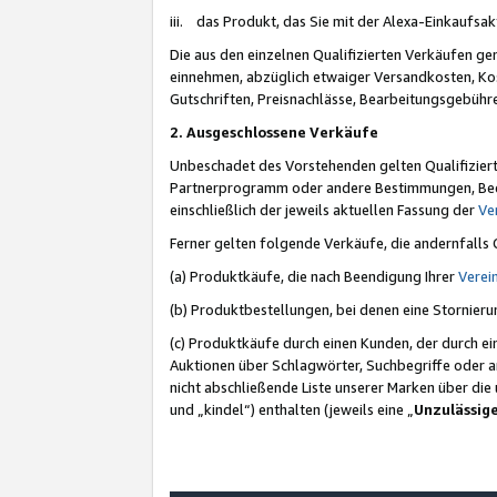
iii. das Produkt, das Sie mit der Alexa-Einkaufsa
Die aus den einzelnen Qualifizierten Verkäufen gen
einnehmen, abzüglich etwaiger Versandkosten, Ko
Gutschriften, Preisnachlässe, Bearbeitungsgebühr
2. Ausgeschlossene Verkäufe
Unbeschadet des Vorstehenden gelten Qualifiziert
Partnerprogramm oder andere Bestimmungen, Beding
einschließlich der jeweils aktuellen Fassung der
Ve
Ferner gelten folgende Verkäufe, die andernfalls
(a) Produktkäufe, die nach Beendigung Ihrer
Verei
(b) Produktbestellungen, bei denen eine Stornier
(c) Produktkäufe durch einen Kunden, der durch e
Auktionen über Schlagwörter, Suchbegriffe oder a
nicht abschließende Liste unserer Marken über di
und „kindel“) enthalten (jeweils eine „
Unzulässig