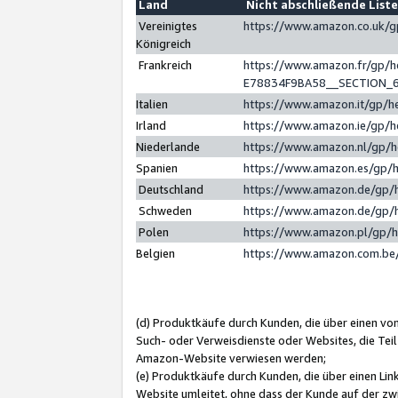
Land
Nicht abschließende List
Vereinigtes
https://www.amazon.co.uk/
Königreich
Frankreich
https://www.amazon.fr/gp/
E78834F9BA58__SECTION_
Italien
https://www.amazon.it/gp/h
Irland
https://www.amazon.ie/gp/
Niederlande
https://www.amazon.nl/gp/
Spanien
https://www.amazon.es/gp/
Deutschland
https://www.amazon.de/gp/
Schweden
https://www.amazon.de/gp/
Polen
https://www.amazon.pl/gp/
Belgien
https://www.amazon.com.be
(d) Produktkäufe durch Kunden, die über einen vo
Such- oder Verweisdienste oder Websites, die Teil
Amazon-Website verwiesen werden;
(e) Produktkäufe durch Kunden, die über einen Li
Website umleitet, ohne dass der Kunde auf der zw