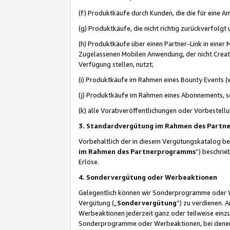
(f) Produktkäufe durch Kunden, die die für eine
(g) Produktkäufe, die nicht richtig zurückverfolg
(h) Produktkäufe über einen Partner-Link in einer
Zugelassenen Mobilen Anwendung, der nicht Creator
Verfügung stellen, nutzt;
(i) Produktkäufe im Rahmen eines Bounty Events (w
(j) Produktkäufe im Rahmen eines Abonnements, so
(k) alle Vorabveröffentlichungen oder Vorbestellu
3. Standardvergütung im Rahmen des Part
Vorbehaltlich der in diesem Vergütungskatalog b
im Rahmen des Partnerprogramms
“) beschri
Erlöse.
4. Sondervergütung oder Werbeaktionen
Gelegentlich können wir Sonderprogramme oder Wer
Vergütung („
Sondervergütung
”) zu verdienen. 
Werbeaktionen jederzeit ganz oder teilweise einz
Sonderprogramme oder Werbeaktionen, bei denen e