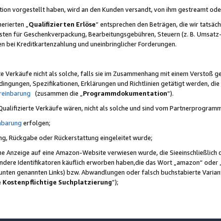
ktion vorgestellt haben, wird an den Kunden versandt, von ihm gestreamt od
erierten „
Qualifizierten Erlöse
“ entsprechen den Beträgen, die wir tatsäch
sten für Geschenkverpackung, Bearbeitungsgebühren, Steuern (z. B. Umsatz-
en bei Kreditkartenzahlung und uneinbringlicher Forderungen.
e Verkäufe nicht als solche, falls sie im Zusammenhang mit einem Verstoß 
ungen, Spezifikationen, Erklärungen und Richtlinien getätigt werden, die 
reinbarung
(zusammen die „
Programmdokumentation
“).
 Qualifizierte Verkäufe wären, nicht als solche und sind vom Partnerprogra
nbarung
erfolgen;
ung, Rückgabe oder Rückerstattung eingeleitet wurde;
ine Anzeige auf eine Amazon-Website verwiesen wurde, die Sieeinschließlich
ndere Identifikatoren käuflich erworben haben,die das Wort „amazon“ oder 
e unten genannten Links) bzw. Abwandlungen oder falsch buchstabierte Varia
e Kostenpflichtige Suchplatzierung
”);