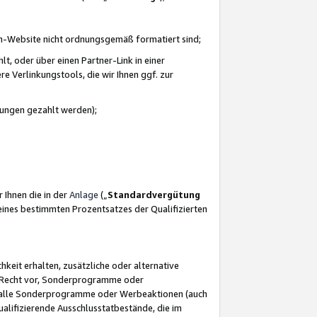
azon-Website nicht ordnungsgemäß formatiert sind;
, oder über einen Partner-Link in einer
e Verlinkungstools, die wir Ihnen ggf. zur
ütungen gezahlt werden);
 Ihnen die in der
Anlage
(„
Standardvergütung
ines bestimmten Prozentsatzes der Qualifizierten
eit erhalten, zusätzliche oder alternative
as Recht vor, Sonderprogramme oder
für alle Sonderprogramme oder Werbeaktionen (auch
lifizierende Ausschlusstatbestände, die im