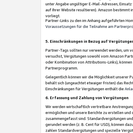
unter Angabe ungültiger E-Mail-Adressen, Einsatz
auf Ihrer Website resultieren). Amazon bestimmt i
vorliegt.
Partner-Links zu den im Anhang aufgeführten Hom
Voraussetzungen für die Teilnahme am Partnerp
5. Einschränkungen in Bezug auf Vergütunge
Partner-Tags sollten nur verwendet werden, um von 
versuchst, Vergütungen sowohl vom Amazon Partn
oder Kombination von Attributions-Links), könne
Partnerprogramm.
Gelegentlich können wir die Möglichkeit unsere
behält sich (ungeachtet etwaiger Fristen) das Rec
Einschränkungen für Vergütungen enthält die
Anla
6. Erfassung und Zahlung von Vergütungen
Wir werden wirtschaftlich vertretbare Anstrengu
ermöglichen und unsere Berichte zu erstellen und 
zusammengefasst sind. Standardvergütungen und s
gerundet werden (z. B. Cent für USD), können dazu
zahlen Standardvergütungen und spezielle Vergüt