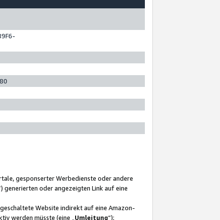
89F6-
280
ortale, gesponserter Werbedienste oder andere
“) generierten oder angezeigten Link auf eine
ngeschaltete Website indirekt auf eine Amazon-
ktiv werden müsste (eine „
Umleitung
“);