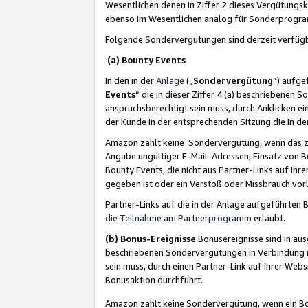
Wesentlichen denen in Ziffer 2 dieses Vergütung
ebenso im Wesentlichen analog für Sonderprogr
Folgende Sondervergütungen sind derzeit verfüg
(a) Bounty Events
In den in der
Anlage
(„
Sondervergütung
“) aufge
Events
“ die in dieser Ziffer 4 (a) beschriebenen 
anspruchsberechtigt sein muss, durch Anklicken ei
der Kunde in der entsprechenden Sitzung die in d
Amazon zahlt keine Sondervergütung, wenn das z
Angabe ungültiger E-Mail-Adressen, Einsatz von B
Bounty Events, die nicht aus Partner-Links auf Ihre
gegeben ist oder ein Verstoß oder Missbrauch vorl
Partner-Links auf die in der Anlage aufgeführte
die Teilnahme am Partnerprogramm
erlaubt.
(b) Bonus-Ereignisse
Bonusereignisse sind in au
beschriebenen Sondervergütungen in Verbindung m
sein muss, durch einen Partner-Link auf Ihrer We
Bonusaktion durchführt.
Amazon zahlt keine Sondervergütung, wenn ein Bon