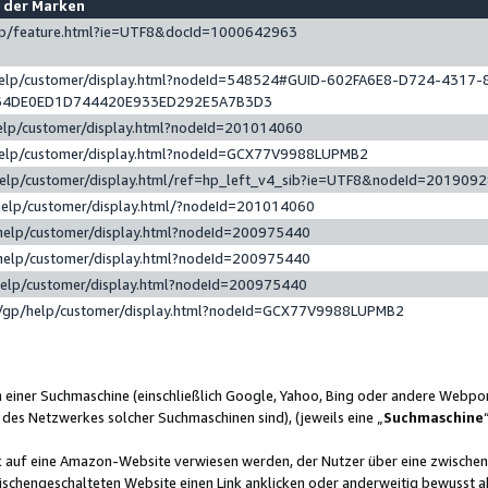
e der Marken
gp/feature.html?ie=UTF8&docId=1000642963
help/customer/display.html?nodeId=548524#GUID-602FA6E8-D724-4317-
64DE0ED1D744420E933ED292E5A7B3D3
elp/customer/display.html?nodeId=201014060
help/customer/display.html?nodeId=GCX77V9988LUPMB2
help/customer/display.html/ref=hp_left_v4_sib?ie=UTF8&nodeId=201909
help/customer/display.html/?nodeId=201014060
help/customer/display.html?nodeId=200975440
help/customer/display.html?nodeId=200975440
help/customer/display.html?nodeId=200975440
/gp/help/customer/display.html?nodeId=GCX77V9988LUPMB2
n einer Suchmaschine (einschließlich Google, Yahoo, Bing oder andere Webp
 des Netzwerkes solcher Suchmaschinen sind), (jeweils eine „
Suchmaschine
nk auf eine Amazon-Website verwiesen werden, der Nutzer über eine zwische
ischengeschalteten Website einen Link anklicken oder anderweitig bewusst a