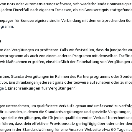
 von Bots oder Automatisierungssoftware, sich wiederholende Bonusereignisse
n jedem Einzelfall nach eigenem Ermessen, ob ein Bonusereignis stattgefund
epages für Bonusereignisse sind in Verbindung mit dem entsprechenden Bonu
rogramm
.
n
den Vergütungen zu profitieren. Falls wir feststellen, dass du (und/oder ein
erprogramm als auch von einem anderen Programm mit demselben Traffic ei
n wir Maßnahmen ergreifen, einschließlich der Einbehaltung von Vergütunge
r Partner, Standardvergütungen im Rahmen des Partnerprogramms oder Sonde
ht vor, Einschränkungen jederzeit ganz oder teilweise aufzuheben oder zu mod
ge
(„
Einschränkungen für Vergütungen
“).
ngen unternehmen, um qualifizierte Verkäufe genau und umfassend zu verfol
dir zu senden, in denen die Standardvergütungen und spezielle Vergütungen, 
pezielle Vergütungen, die für jeden qualifizierenden Verkauf berechnet un
 führen, dass dein effektiver Provisionssatz geringfügig über oder unter dem
ungen in der Standardwährung für eine Amazon-Webseite etwa 60 Tage nach