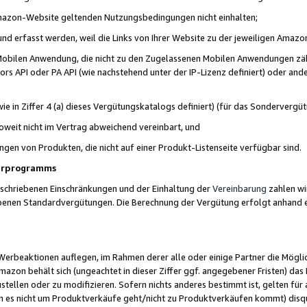
 Amazon-Website geltenden Nutzungsbedingungen nicht einhalten;
t und erfasst werden, weil die Links von Ihrer Website zu der jeweiligen Am
 Mobilen Anwendung, die nicht zu den Zugelassenen Mobilen Anwendungen zählt
s API oder PA API (wie nachstehend unter der IP-Lizenz definiert) oder ander
ie in Ziffer 4 (a) dieses Vergütungskatalogs definiert) (für das Sonderverg
weit nicht im Vertrag abweichend vereinbart, und
ngen von Produkten, die nicht auf einer Produkt-Listenseite verfügbar sind.
nerprogramms
eschriebenen Einschränkungen und der Einhaltung der
Vereinbarung
zahlen wir
ebenen Standardvergütungen. Die Berechnung der Vergütung erfolgt anhand e
beaktionen auflegen, im Rahmen derer alle oder einige Partner die Möglichk
Amazon behält sich (ungeachtet in dieser Ziffer ggf. angegebener Fristen) d
ustellen oder zu modifizieren. Sofern nichts anderes bestimmt ist, gelten 
s nicht um Produktverkäufe geht/nicht zu Produktverkäufen kommt) disqua