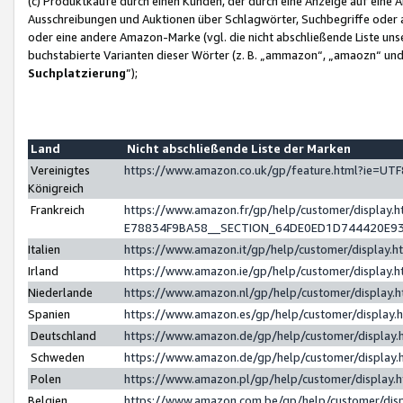
(c) Produktkäufe durch einen Kunden, der durch eine Anzeige auf eine 
Ausschreibungen und Auktionen über Schlagwörter, Suchbegriffe oder 
oder eine andere Amazon-Marke (vgl. die nicht abschließende Liste un
buchstabierte Varianten dieser Wörter (z. B. „ammazon“, „amaozn“ und „
Suchplatzierung
”);
Land
Nicht abschließende Liste der Marken
Vereinigtes
https://www.amazon.co.uk/gp/feature.html?ie=U
Königreich
Frankreich
https://www.amazon.fr/gp/help/customer/displa
E78834F9BA58__SECTION_64DE0ED1D744420E9
Italien
https://www.amazon.it/gp/help/customer/display
Irland
https://www.amazon.ie/gp/help/customer/displa
Niederlande
https://www.amazon.nl/gp/help/customer/display
Spanien
https://www.amazon.es/gp/help/customer/display
Deutschland
https://www.amazon.de/gp/help/customer/displa
Schweden
https://www.amazon.de/gp/help/customer/displa
Polen
https://www.amazon.pl/gp/help/customer/display
Belgien
https://www.amazon.com.be/gp/help/customer/d