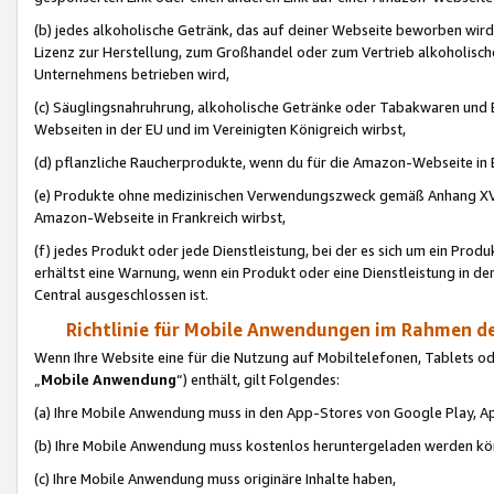
(b) jedes alkoholische Getränk, das auf deiner Webseite beworben wird
Lizenz zur Herstellung, zum Großhandel oder zum Vertrieb alkoholisch
Unternehmens betrieben wird,
(c) Säuglingsnahruhrung, alkoholische Getränke oder Tabakwaren und E
Webseiten in der EU und im Vereinigten Königreich wirbst,
(d) pflanzliche Raucherprodukte, wenn du für die Amazon-Webseite in B
(e) Produkte ohne medizinischen Verwendungszweck gemäß Anhang XVI 
Amazon-Webseite in Frankreich wirbst,
(f) jedes Produkt oder jede Dienstleistung, bei der es sich um ein Prod
erhältst eine Warnung, wenn ein Produkt oder eine Dienstleistung in de
Central ausgeschlossen ist.
Richtlinie für Mobile Anwendungen im Rahmen de
Wenn Ihre Website eine für die Nutzung auf Mobiltelefonen, Tablets 
„
Mobile Anwendung
“) enthält, gilt Folgendes:
(a) Ihre Mobile Anwendung muss in den App-Stores von Google Play, A
(b) Ihre Mobile Anwendung muss kostenlos heruntergeladen werden könn
(c) Ihre Mobile Anwendung muss originäre Inhalte haben,