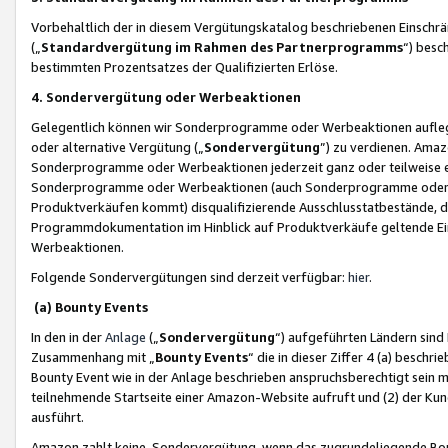
Vorbehaltlich der in diesem Vergütungskatalog beschriebenen Einschr
(„
Standardvergütung im Rahmen des Partnerprogramms
“) besc
bestimmten Prozentsatzes der Qualifizierten Erlöse.
4. Sondervergütung oder Werbeaktionen
Gelegentlich können wir Sonderprogramme oder Werbeaktionen auflegen,
oder alternative Vergütung („
Sondervergütung
”) zu verdienen. Amazo
Sonderprogramme oder Werbeaktionen jederzeit ganz oder teilweise einz
Sonderprogramme oder Werbeaktionen (auch Sonderprogramme oder We
Produktverkäufen kommt) disqualifizierende Ausschlusstatbestände, di
Programmdokumentation im Hinblick auf Produktverkäufe geltende E
Werbeaktionen.
Folgende Sondervergütungen sind derzeit verfügbar:
hier
.
(a) Bounty Events
In den in der
Anlage
(„
Sondervergütung
“) aufgeführten Ländern sind
Zusammenhang mit „
Bounty Events
“ die in dieser Ziffer 4 (a) besch
Bounty Event wie in der Anlage beschrieben anspruchsberechtigt sein mu
teilnehmende Startseite einer Amazon-Website aufruft und (2) der Kun
ausführt.
Amazon zahlt keine Sondervergütung, wenn das zugrundeliegende Boun