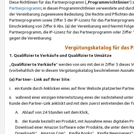
Diese Richtlinien für das Partnerprogramm („
Programmrichtlinien
“)
Partnerprogramm
; in diesen Programmrichtlinien verwendete und durch
der Vereinbarung zugewiesene Bedeutung. Die Rechte und Pflichten de
Partnerprogramm sowie Ziffer 3 der IP-Lizenz für das Partnerprogram
Einschränkung von Ziffer 6 Abs. (a) der Vereinbarung wird hiermit Fol
Partnerprogramm, die IP-Lizenz für das Partnerprogramm oder Ziffer 1
gegen die Vereinbarung.
Vergütungskatalog für das 
1. Qualifizierte Verkäufe und Qualifizierte Umsätze
„
Qualifizierte Verkäufe
“ werden von uns mit den in Ziffer 3 diese
(vorbehaltlich der in diesem Vergütungskatalog beschriebenen Ausnah
(a) Partner- Link auf Ihrer Site
:
i. ein Kunde durch Anklicken eines auf Ihrer Website platzierten Part
ii. während einer einzigen Internetsitzung eines der nachstehend unter (i)
Kunde den Partner-Link anklickt und mit dem zuerst eintretenden der f
A. Ablauf von 24 Stunden seit dem Klick,
B. der Kunde bestellt ein Produkt, mit Ausnahme eines digitalen P
Download einer Amazon Software oder Produkte, die unter dem N
Downloads“, „Amazon Coin“, „Kindle Books“, „Kindle Newspapers“, „