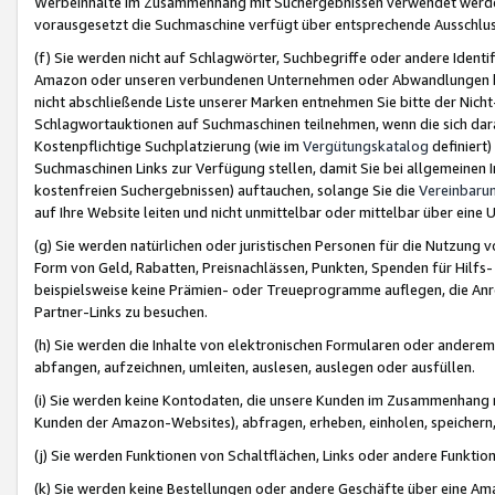
Werbeinhalte im Zusammenhang mit Suchergebnissen verwendet werden,
vorausgesetzt die Suchmaschine verfügt über entsprechende Ausschlu
(f) Sie werden nicht auf Schlagwörter, Suchbegriffe oder andere Ident
Amazon oder unseren verbundenen Unternehmen oder Abwandlungen bzw
nicht abschließende Liste unserer Marken entnehmen Sie bitte der Nich
Schlagwortauktionen auf Suchmaschinen teilnehmen, wenn die sich da
Kostenpflichtige Suchplatzierung (wie im
Vergütungskatalog
definiert
Suchmaschinen Links zur Verfügung stellen, damit Sie bei allgemeinen I
kostenfreien Suchergebnissen) auftauchen, solange Sie die
Vereinbaru
auf Ihre Website leiten und nicht unmittelbar oder mittelbar über eine
(g) Sie werden natürlichen oder juristischen Personen für die Nutzung 
Form von Geld, Rabatten, Preisnachlässen, Punkten, Spenden für Hilfs
beispielsweise keine Prämien- oder Treueprogramme auflegen, die Anrei
Partner-Links zu besuchen.
(h) Sie werden die Inhalte von elektronischen Formularen oder anderem M
abfangen, aufzeichnen, umleiten, auslesen, auslegen oder ausfüllen.
(i) Sie werden keine Kontodaten, die unsere Kunden im Zusammenhang 
Kunden der Amazon-Websites), abfragen, erheben, einholen, speichern,
(j) Sie werden Funktionen von Schaltflächen, Links oder andere Funkti
(k) Sie werden keine Bestellungen oder andere Geschäfte über eine Ama