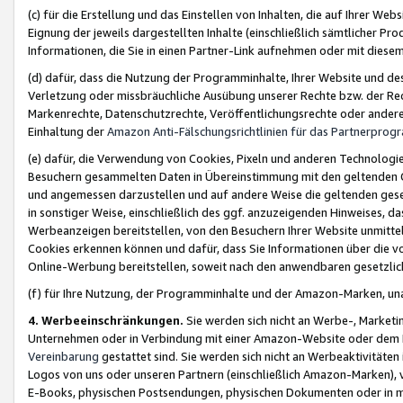
(c) für die Erstellung und das Einstellen von Inhalten, die auf Ihrer We
Eignung der jeweils dargestellten Inhalte (einschließlich sämtlicher 
Informationen, die Sie in einen Partner-Link aufnehmen oder mit diese
(d) dafür, dass die Nutzung der Programminhalte, Ihrer Website und des 
Verletzung oder missbräuchliche Ausübung unserer Rechte bzw. der Recht
Markenrechte, Datenschutzrechte, Veröffentlichungsrechte oder anderer
Einhaltung der
Amazon Anti-Fälschungsrichtlinien für das Partnerpro
(e) dafür, die Verwendung von Cookies, Pixeln und anderen Technologien
Besuchern gesammelten Daten in Übereinstimmung mit den geltenden Ge
und angemessen darzustellen und auf andere Weise die geltenden geset
in sonstiger Weise, einschließlich des ggf. anzuzeigenden Hinweises, d
Werbeanzeigen bereitstellen, von den Besuchern Ihrer Website unmitte
Cookies erkennen können und dafür, dass Sie Informationen über die v
Online-Werbung bereitstellen, soweit nach den anwendbaren gesetzlic
(f) für Ihre Nutzung, der Programminhalte und der Amazon-Marken, u
4. Werbeeinschränkungen.
Sie werden sich nicht an Werbe-, Market
Unternehmen oder in Verbindung mit einer Amazon-Website oder dem Pa
Vereinbarung
gestattet sind. Sie werden sich nicht an Werbeaktivitäten
Logos von uns oder unseren Partnern (einschließlich Amazon-Marken), 
E-Books, physischen Postsendungen, physischen Dokumenten oder in 