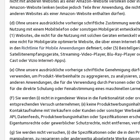
nicht mit anderen Websites als einer Amazon-Website verlinken oder i
Amazon-Website lenken (wobei jedoch Teile Ihrer Anwendung, die nich
anderen Websites als einer Amazon-Website enthalten dürfen).
(d) Ohne unsere ausdrückliche vorherige schriftliche Zustimmung werd
Nutzung mit einem Mobiltelefon oder sonstigen Mobilgerät entwickelt
(1) Websites, die nicht für die Nutzung mit solchen Geräten entwickelt
eine nicht für Mobilgeräte optimierte Website, die über einen Interne
in den
Richtlinie für Mobile Anwendungen
definiert, oder (3) Beistellge
Satellitenempfangsgeräte, Streaming-Video-Player, Blu-Ray-Player ode
Cast oder Vizio Internet-Apps).
(e) Ohne unsere ausdrückliche vorherige schriftliche Genehmigung dürfe
verwenden, um Produkt-Werbeinhalte zu aggregieren, zu analysieren, 
anderen Anwendungen, die für die Verwendung durch Personen oder Or
für die direkte Schulung oder Feinabstimmung eines maschinellen Lern
(f) Sie werden (i) nicht in irgendeiner Weise in die Funktionalität ode
entsprechenden Versuch unternehmen; (ii) keine Produktwerbungsinha
Kontaktaufnahme mit Verkäufern oder Kunden oder sonstiger Werbeaktiv
API, Datenfeeds, Produktwerbungsinhalten oder Spezifikationen erschei
Eigentumsrechte oder gewerblicher Schutzrechte, nicht entfernen, verd
(g) Sie werden nicht versuchen, (i) die Spezifikationen oder die in de
manipulieren, zu reparieren oder anderweitig abgeleitete Werke davon z