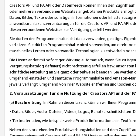
Creators API und PA API oder Datenfeeds können Ihnen den Zugriff auf D
oder mehreren verbundenen Websites angebotenen Produkte ermögliche
Daten, Bilder, Texte oder sonstigen Informationen oder Inhalte zuzugre
anwendbaren Lizenzvereinbarungen für die Creators API und PA API od
diesen verbundenen Websites zur Verfügung gestellt werden.
Sie dürfen den Programminhalt nicht dazu verwenden, geistiges Eigent
verletzen. Sie dürfen Programminhalte nicht verwenden, um direkt ode
maschinelles Lernen oder verwandte Technologien zu entwickeln oder zu
Die Lizenz endet mit sofortiger Wirkung automatisch, wenn Sie zu irg
Vergütungskatalog definiert) nicht rechtzeitig erfüllen bzw. ansonsten
schriftliche Mitteilung an Sie ganz oder teilweise beenden. Sie werden
umgehend einstellen und sämtliche Programminhalte und Amazon-Marke
jeweils verlangt, umgehend von Ihrer Website entfernen und löschen od
2. Voraussetzungen für die Nutzung der Creators API und der P
(a)
Beschreibung
. Im Rahmen dieser Lizenz können wir Ihnen Programmi
• Daten, Bilder, Audio-Dateien, Videos, Logos, Benutzerschnittstellen-
• Textmaterialien, wie beispielsweise Produktinformationen in Textfor
Neben den vorstehenden Produktwerbungsinhalten und dem Zugriff auf 
Zusammenhang mit Creators API und PA API Musterquellcodes und -bibli