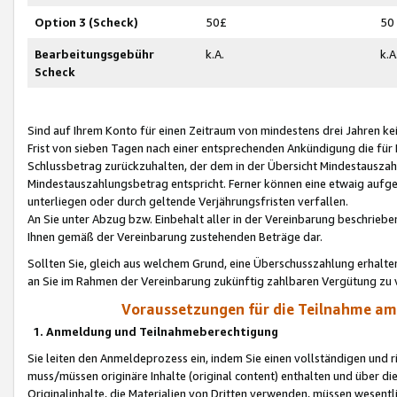
Option 3 (Scheck)
50£
50
Bearbeitungsgebühr
k.A.
k.A
Scheck
Sind auf Ihrem Konto für einen Zeitraum von mindestens drei Jahren kein
Frist von sieben Tagen nach einer entsprechenden Ankündigung die für
Schlussbetrag zurückzuhalten, der dem in der Übersicht Mindestausz
Mindestauszahlungsbetrag entspricht. Ferner können eine etwaig aufg
unterliegen oder durch geltende Verjährungsfristen verfallen.
An Sie unter Abzug bzw. Einbehalt aller in der Vereinbarung beschrieb
Ihnen gemäß der Vereinbarung zustehenden Beträge dar.
Sollten Sie, gleich aus welchem Grund, eine Überschusszahlung erhalte
an Sie im Rahmen der Vereinbarung zukünftig zahlbaren Vergütung zu 
Voraussetzungen für die Teilnahme a
1. Anmeldung und Teilnahmeberechtigung
Sie leiten den Anmeldeprozess ein, indem Sie einen vollständigen und 
muss/müssen originäre Inhalte (original content) enthalten und über d
Originalinhalte, die Materialien von Dritten verwenden, müssen wese