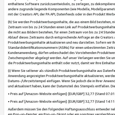
enthaltene Software zurückzuentwickeln, zu zerlegen, zu dekompilier
andere zugrunde liegende Komponenten (wie Modelle, Modellparameter
mit der Creators API, der PA API, Datenfeeds oder in den Produkt Werb
(h) Sie werden Produktwerbungsinhalte, die aus einem Bild bestehen, ni
Zeitraum von bis zu 24 Stunden einen Link auf Produktwerbungsinhalte
die nicht aus Bildern bestehen, für einen Zeitraum von bis zu 24 Stund
Ablauf dieses Zeitraums durch entsprechende Anfrage an die Creators 
Produktwerbungsinhalte aktualisieren und neu darstellen. Sofern wir Ih
Standardidentifikationsnummern (ASINs) für einen unbestimmten Zeitra
Kundenanwendung, dürfen unbeschadet des Vorstehenden Produktwerbu
Zwischenspeicher abgelegt werden. Auf unser Verlangen werden Sie un
die Produktwerbungsinhalte enthält oder nutzt, damit wir Ihre Einhalt
(i) Wenn Sie seltener als stündlich Produktwerbungsinhalte aus Datenfe
Anwendung angezeigten Produktwerbungsinhalte aktualisieren, werden 
Datums-/Uhrzeitstempel einfügen. Wenn Sie jedoch die in Ihrer Anwe
und aktualisiert haben, kann der Datumsteil des Stempels entfallen. Dies
• Preis auf [Amazon-Website einfügen]: [EUR/GBP] 32,77 (Stand 07.01.
• Preis auf [Amazon-Website einfügen]: [EUR/GBP] 32,77 (Stand 14:11 
Außerdem müssen Sie den folgenden Haftungsausschluss entweder neb
ein Pop-up-Fenster, ein Pop-up-Skript oder ein sonstiges vergleichba