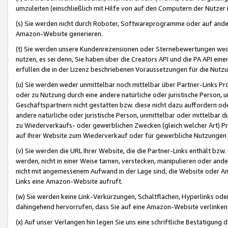
umzuleiten (einschließlich mit Hilfe von auf den Computern der Nutzer i
(s) Sie werden nicht durch Roboter, Softwareprogramme oder auf andere
Amazon-Website generieren.
(t) Sie werden unsere Kundenrezensionen oder Sternebewertungen wed
nutzen, es sei denn, Sie haben über die Creators API und die PA API e
erfüllen die in der Lizenz beschriebenen Voraussetzungen für die Nutzu
(u) Sie werden weder unmittelbar noch mittelbar über Partner-Links P
oder zu Nutzung durch eine andere natürliche oder juristische Person,
Geschäftspartnern nicht gestatten bzw. diese nicht dazu auffordern od
andere natürliche oder juristische Person, unmittelbar oder mittelbar
zu Wiederverkaufs- oder gewerblichen Zwecken (gleich welcher Art) 
auf Ihrer Website zum Wiederverkauf oder für gewerbliche Nutzungen 
(v) Sie werden die URL Ihrer Website, die die Partner-Links enthält b
werden, nicht in einer Weise tarnen, verstecken, manipulieren oder and
nicht mit angemessenem Aufwand in der Lage sind, die Website oder A
Links eine Amazon-Website aufruft.
(w) Sie werden keine Link-Verkürzungen, Schaltflächen, Hyperlinks ode
dahingehend hervorrufen, dass Sie auf eine Amazon-Website verlinken
(x) Auf unser Verlangen hin legen Sie uns eine schriftliche Bestätigung