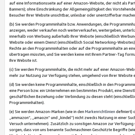
auf eine Informationsseite auf einer Amazon-Website, der nicht als Part
Bannern); ohne Einschränkung der Allgemeingültigkeit des Vorstehende
Besucher Ihrer Website unsichtbar, unlesbar oder unentzifferbar mache
(b) Sie werden Programminhalte bzw. Anwendungen, die Programminhalt
anzeigen, weder verkaufen noch weiterverkaufen, weitergeben, unterli
innerhalb von Werbung außerhalb Ihrer Website (einschließlich Werbun
Website oder einem Dienst (einschließlich Social Networking-Website
Rechte an den Programminhalten oder auf die Programminhalte an eine a
übertragen müssten, und Sie werden keine mit Ihrem Partner-Tag formati
Ihre Website ist.
(c) Sie werden Programminhalte, die nicht mehr auf einer Amazon-Websit
mehr zur Nutzung zur Verfügung stehen, umgehend von Ihrer Website e
(d) Sie werden keine Programminhalte, einschließlich in den Programmin
eine Person bzw. ein Unternehmen ein bestimmtes Produkt, eine Dienstle
geschäftlichen Beziehung oder Verbindung zu diesen steht (einschließli
Programminhalten).
(e) Sie werden Amazon-Marken (wie in den
Markenrichtlinien
definiert) 
„ammazon“, „amaozn“ und „kindel“) nicht zwecks Nutzung in einer Suc
Versuch unternehmen). Zusätzlich zu sonstigen Amazon zur Verfügung 
sorgen, dass von uns benannte Suchmaschinen Geschützte Begriffe (wie 