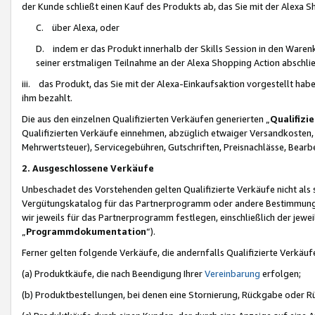
der Kunde schließt einen Kauf des Produkts ab, das Sie mit der Alexa 
C. über Alexa, oder
D. indem er das Produkt innerhalb der Skills Session in den Waren
seiner erstmaligen Teilnahme an der Alexa Shopping Action abschlie
iii. das Produkt, das Sie mit der Alexa-Einkaufsaktion vorgestellt ha
ihm bezahlt.
Die aus den einzelnen Qualifizierten Verkäufen generierten „
Qualifizi
Qualifizierten Verkäufe einnehmen, abzüglich etwaiger Versandkosten
Mehrwertsteuer), Servicegebühren, Gutschriften, Preisnachlässe, Bear
2. Ausgeschlossene Verkäufe
Unbeschadet des Vorstehenden gelten Qualifizierte Verkäufe nicht als
Vergütungskatalog für das Partnerprogramm oder andere Bestimmungen,
wir jeweils für das Partnerprogramm festlegen, einschließlich der jewe
„
Programmdokumentation
“).
Ferner gelten folgende Verkäufe, die andernfalls Qualifizierte Verkä
(a) Produktkäufe, die nach Beendigung Ihrer
Vereinbarung
erfolgen;
(b) Produktbestellungen, bei denen eine Stornierung, Rückgabe oder R