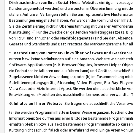
Direktnachrichten von Ihren Social-Media-Websites einfügen. vorausg
Kunden angemeldet werden) und ansonsten in Übereinstimmung mit der
stehen. Auf unser Verlangen stellen Sie uns repräsentative Mustermater
Bestimmungen eingehalten haben. Wir werden die Form und den Inhalt, di
Sie die Zertifizierung nicht in Übereinstimmung mit unserer Aufforderu
Klarstellung: (i) Für die Zwecke der geltenden Marketinggesetze (z. 
von 1991 und ähnlicher oder Nachfolgegesetze) sind Sie der „Absender“ j
Gesetze und Standards und Best Practices der Marketingbranche für 
5. Verbreitung von Partner-Links über Software und Geräte
Sie
nutzen bzw. keine Verlinkungen auf eine Amazon-Website wie nachsteh
Software-Applikationen (z. B. Browser Plug-ins, Browser Helper Objec
ein Endnutzer installieren und ausführen kann) und Geräten, einschlie
Zugelassenen Mobilen Anwendungen); oder (b) im Zusammenhang mit bzw.
Satellitenempfangsgeräte, Streaming-Video-Playern, Blu-Ray-Playern 
Viera Cast oder Vizio Internet Apps). Sie werden ohne ausdrückliche v
Entwicklung von Modellen des maschinellen Lernens oder verwandter 
6. Inhalte auf Ihrer Website
. Sie tragen die ausschließliche Verantwo
(a) Sie werden Programminhalte in keiner Weise ergänzen, löschen oder
Informationen; Sie dürfen aus einer Bilddatei bestehende Programminhal
erhalten bleiben bzw. aus Text bestehende Programminhalte so kürzen, 
Kürzung nicht sachlich falsch oder irreführend wird. Einige Arten von L