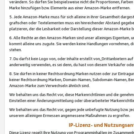
verändern. So dürfen Sie beispielsweise nicht die Proportionen, Farb
Marke hinzufügen bzw. Elemente aus einer Amazon-Marke entfernen.
5. Jede Amazon-Marke muss für sich alleine in ihrer Gesamtheit darge
grafischen oder Textelementen muss ein hinreichender Abstand gegebe
platzieren, der die Lesbarkeit oder Darstellung dieser Amazon-Marke b
6. Alle Rechte an den Amazon-Marken sind unser alleiniges Eigentum, 
kommt alleine uns zugute. Sie werden keine Handlungen vornehmen, 
stehen.
7. Du darfst kein Logo von, oder Inhalte erstellt von,
Drittanbietern au
anderweitig verwenden, es sei denn, du hast von diesem Verkäufer oder
8. Sie dürfen in keiner Rechtsordnung Marken nutzen oder zur Eintragu
keiner Rechtsordnung Marken, Domain-Namen, Subdomain-Namen, Benu
Amazon-Marke zum Verwechseln ähnlich sind.
Wir behalten uns das Recht vor, diese Markenrichtlinien und die gene
Einstellen einer Änderungsmitteilung oder überarbeiteter Markenricht
Wir behalten uns das Recht vor, gegen jede unbefugte Nutzung bzw. jede 
unserem alleinigen Ermessen angemessene Maßnahmen zu ergreifen.
IP-Lizenz- und Nutzungsan
Diese Lizenz regelt Ihre Nutzung von Programminhalten im Zusammen