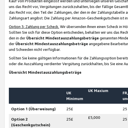
Kauf von Produkten eingelöst werden und unterliegen unseren Geschäf
uns das Recht vor, Vergütungen zurückzuhalten, bis der fällige Gesamt
das Recht vor, den Teil der Zahlungen, der den in der Zahlungstabelle 
Zahlungsart angibst. Die Zahlung per Amazon-Geschenkgutschein ist in
Option 3: Zahlung per Scheck.
Wir übersenden Ihnen einen Scheck in Höh
Sollten Sie sich für diese Option entscheiden, behalten wir uns das Rec
den in der
Übersicht Mindestauszahlungsbeträge
genannten Mindest
der
Übersicht Mindestauszahlungsbeträge
angegebene Bearbeitung
und Schweden nicht verfügbar.
Sollten Sie keine gültigen Informationen für die Zahlungsoption bereit
oder die Auszahlung verdienter Vergütung zurückhalten, bis Sie eine A
Übersicht Mindestauszahlungsbeträge
UK Maxium
UK
FR,
Minimum
un
Option 1 (Überweisung)
25£
25
£5,000
Option 2
25£
25
(Geschenkgutschein)