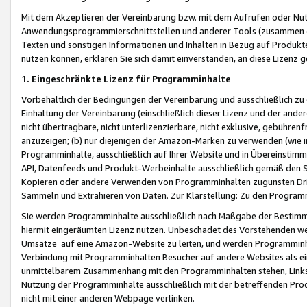
Mit dem Akzeptieren der Vereinbarung bzw. mit dem Aufrufen oder Nutz
Anwendungsprogrammierschnittstellen und anderer Tools (zusammen die
Texten und sonstigen Informationen und Inhalten in Bezug auf Produkte
nutzen können, erklären Sie sich damit einverstanden, an diese Lizenz 
1. Eingeschränkte Lizenz für Programminhalte
Vorbehaltlich der Bedingungen der Vereinbarung und ausschließlich z
Einhaltung der Vereinbarung (einschließlich dieser Lizenz und der ande
nicht übertragbare, nicht unterlizenzierbare, nicht exklusive, gebühren
anzuzeigen; (b) nur diejenigen der Amazon-Marken zu verwenden (wie in 
Programminhalte, ausschließlich auf Ihrer Website und in Übereinstimmu
API, Datenfeeds und Produkt-Werbeinhalte ausschließlich gemäß den Spe
Kopieren oder andere Verwenden von Programminhalten zugunsten Dri
Sammeln und Extrahieren von Daten. Zur Klarstellung: Zu den Program
Sie werden Programminhalte ausschließlich nach Maßgabe der Besti
hiermit eingeräumten Lizenz nutzen. Unbeschadet des Vorstehenden we
Umsätze auf eine Amazon-Website zu leiten, und werden Programminhal
Verbindung mit Programminhalten Besucher auf andere Websites als ein
unmittelbarem Zusammenhang mit den Programminhalten stehen, Links z
Nutzung der Programminhalte ausschließlich mit der betreffenden Pr
nicht mit einer anderen Webpage verlinken.