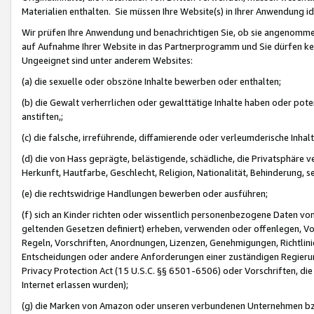
Materialien enthalten. Sie müssen Ihre Website(s) in Ihrer Anwendung ide
Wir prüfen Ihre Anwendung und benachrichtigen Sie, ob sie angenommen
auf Aufnahme Ihrer Website in das Partnerprogramm und Sie dürfen kei
Ungeeignet sind unter anderem Websites:
(a) die sexuelle oder obszöne Inhalte bewerben oder enthalten;
(b) die Gewalt verherrlichen oder gewalttätige Inhalte haben oder pot
anstiften,;
(c) die falsche, irreführende, diffamierende oder verleumderische Inha
(d) die von Hass geprägte, belästigende, schädliche, die Privatsphäre v
Herkunft, Hautfarbe, Geschlecht, Religion, Nationalität, Behinderung, 
(e) die rechtswidrige Handlungen bewerben oder ausführen;
(f) sich an Kinder richten oder wissentlich personenbezogene Daten vo
geltenden Gesetzen definiert) erheben, verwenden oder offenlegen, Vo
Regeln, Vorschriften, Anordnungen, Lizenzen, Genehmigungen, Richtlini
Entscheidungen oder andere Anforderungen einer zuständigen Regierung
Privacy Protection Act (15 U.S.C. §§ 6501-6506) oder Vorschriften, di
Internet erlassen wurden);
(g) die Marken von Amazon oder unseren verbundenen Unternehmen b