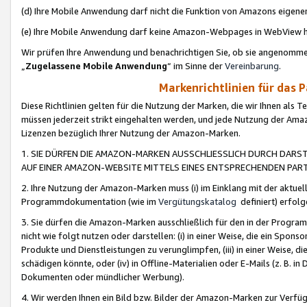
(d) Ihre Mobile Anwendung darf nicht die Funktion von Amazons eige
(e) Ihre Mobile Anwendung darf keine Amazon-Webpages in WebView 
Wir prüfen Ihre Anwendung und benachrichtigen Sie, ob sie angenomm
„
Zugelassene Mobile Anwendung
“ im Sinne der
Vereinbarung
.
Markenrichtlinien für das 
Diese Richtlinien gelten für die Nutzung der Marken, die wir Ihnen als 
müssen jederzeit strikt eingehalten werden, und jede Nutzung der Ama
Lizenzen bezüglich Ihrer Nutzung der Amazon-Marken.
1. SIE DÜRFEN DIE AMAZON-MARKEN AUSSCHLIESSLICH DURCH DARS
AUF EINER AMAZON-WEBSITE MITTELS EINES ENTSPRECHENDEN PART
2. Ihre Nutzung der Amazon-Marken muss (i) im Einklang mit der aktuells
Programmdokumentation (wie im
Vergütungskatalog
definiert) erfolg
3. Sie dürfen die Amazon-Marken ausschließlich für den in der Progr
nicht wie folgt nutzen oder darstellen: (i) in einer Weise, die ein Spo
Produkte und Dienstleistungen zu verunglimpfen, (iii) in einer Weise
schädigen könnte, oder (iv) in Offline-Materialien oder E-Mails (z. B.
Dokumenten oder mündlicher Werbung).
4. Wir werden Ihnen ein Bild bzw. Bilder der Amazon-Marken zur Verfüg