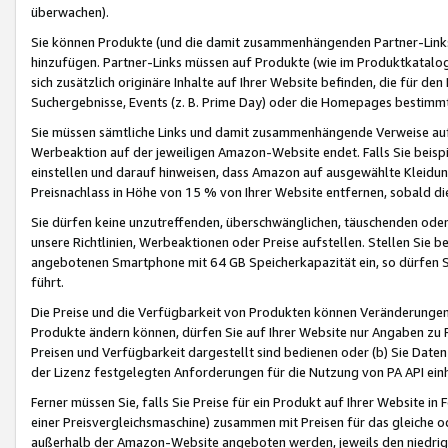
überwachen).
Sie können Produkte (und die damit zusammenhängenden Partner-Links)
hinzufügen. Partner-Links müssen auf Produkte (wie im Produktkatalog de
sich zusätzlich originäre Inhalte auf Ihrer Website befinden, die für 
Suchergebnisse, Events (z. B. Prime Day) oder die Homepages bestimmte
Sie müssen sämtliche Links und damit zusammenhängende Verweise auf z
Werbeaktion auf der jeweiligen Amazon-Website endet. Falls Sie beisp
einstellen und darauf hinweisen, dass Amazon auf ausgewählte Kleidun
Preisnachlass in Höhe von 15 % von Ihrer Website entfernen, sobald di
Sie dürfen keine unzutreffenden, überschwänglichen, täuschenden od
unsere Richtlinien, Werbeaktionen oder Preise aufstellen. Stellen Sie 
angebotenen Smartphone mit 64 GB Speicherkapazität ein, so dürfen S
führt.
Die Preise und die Verfügbarkeit von Produkten können Veränderungen 
Produkte ändern können, dürfen Sie auf Ihrer Website nur Angaben zu P
Preisen und Verfügbarkeit dargestellt sind bedienen oder (b) Sie Daten
der Lizenz festgelegten Anforderungen für die Nutzung von PA API einh
Ferner müssen Sie, falls Sie Preise für ein Produkt auf Ihrer Website in 
einer Preisvergleichsmaschine) zusammen mit Preisen für das gleiche o
außerhalb der Amazon-Website angeboten werden, jeweils den niedrigst