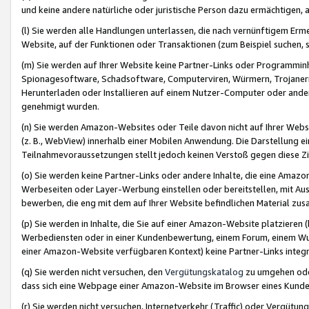
und keine andere natürliche oder juristische Person dazu ermächtigen, a
(l) Sie werden alle Handlungen unterlassen, die nach vernünftigem Erme
Website, auf der Funktionen oder Transaktionen (zum Beispiel suchen, s
(m) Sie werden auf Ihrer Website keine Partner-Links oder Programmin
Spionagesoftware, Schadsoftware, Computerviren, Würmern, Trojaner
Herunterladen oder Installieren auf einem Nutzer-Computer oder ande
genehmigt wurden.
(n) Sie werden Amazon-Websites oder Teile davon nicht auf Ihrer Websi
(z. B., WebView) innerhalb einer Mobilen Anwendung. Die Darstellung ein
Teilnahmevoraussetzungen stellt jedoch keinen Verstoß gegen diese Zif
(o) Sie werden keine Partner-Links oder andere Inhalte, die eine Am
Werbeseiten oder Layer-Werbung einstellen oder bereitstellen, mit Au
bewerben, die eng mit dem auf Ihrer Website befindlichen Material z
(p) Sie werden in Inhalte, die Sie auf einer Amazon-Website platzier
Werbediensten oder in einer Kundenbewertung, einem Forum, einem Wun
einer Amazon-Website verfügbaren Kontext) keine Partner-Links integr
(q) Sie werden nicht versuchen, den
Vergütungskatalog
zu umgehen oder
dass sich eine Webpage einer Amazon-Website im Browser eines Kunden 
(r) Sie werden nicht versuchen, Internetverkehr (Traffic) oder Vergü