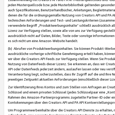
jeden Musterquellcode bzw. jede Musterbibliothek geltenden gesonder
auch Spezifikationen, Benutzerhandbücher, Anleitungen, Begleitmaterial
denen die für die ordnungsgemäße Nutzung von Creators API und PA A
technischen Anforderungen und Test- und Leistungskriterien (zusammen
verwendete Begriff „Produktwerbungsinhalte“ schließt ausdrücklich al
Lizenz zur Verfügung stellen, sowie alle von uns zur Verfügung gestel
ausdrücklich nicht auf Daten, Bilder, Texte oder sonstige Informatione
es sich nicht um eine Amazon-Website handelt.
(b) Abrufen von Produktwerbungsinhalten. Sie können Produkt-Werbein
ausdrückliche vorherige schriftliche Genehmigung erteilt haben, könn
wir über die Creators API Feeds zur Verfügung stellen. Wenn Sie Produk
Nutzung von Datenfeeds dieser Lizenz. Sie erkennen an, dass wir Creat
API oder Datenfeeds jederzeit ändern, auslaufen lassen oder neu veröffe
Verantwortung liegt, sicherzustellen, dass Ihr Zugriff auf die und Ihr
jeweiligen Zeitpunkt aktuellen Anforderungen (einschließlich dieser Liz
Zur Identifizierung Ihres Kontos und zum Stellen von Anfragen an Crea
Schlüssel und einem privaten Schlüssel (jedes Schlüsselpaar eine „Kon
Rahmen des Amazon-Partnerprogramms zugeteilte Partner-ID oder ein
Kontokennungen über den Creators API und PA API Kontoerstellungspro
Um Programmwerbeinhalte über die Creators API Dienste zu erhalten, m