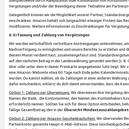
(beispielsweise durch Manipulation oder Kombination von Attributions-
Vergütungen und/oder der Beendigung deiner Teilnahme am Partnerp
Gelegentlich können wir die Möglichkeit unserer Partner, Standardv
einschränken. Amazon behält sich (ungeachtet etwaiger Fristen) das Re
modifizieren. Weitere Informationen zu Einschränkungen für Vergütung
6. Erfassung und Zahlung von Vergütungen
Wir werden wirtschaftlich vertretbare Anstrengungen unternehmen, um 
Nachverfolgung zu ermöglichen und unsere Berichte zu erstellen und di
diesem Monat verdient hast, zusammengefasst sind. Standardvergütung
auf den nächsten Betrag in der Landeswährung gerundet werden (z. B. C
über oder unter dem in deiner Preiskarte angegebenen Satz liegt. Wir
eine Amazon-Webseite etwa 60 Tage nach Ende jedes Kalendermonats, i
wurden. Du kannst wählen, ob du Zahlungen in einer anderen Währung
dafür entscheidest, erklärst du dich damit einverstanden, dass die K
Option 1: Zahlung per Überweisung.
Wir überweisen Ihre Vergütung dir
Namen der Bank, die Kontonummer, den Namen des Kontoinhabers bzw. a
erforderlich) nennen. Sollten Sie sich für diese Option entscheiden, be
fällige Gesamtbetrag den in der
Übersicht Mindestauszahlungsbet
Option 2: Zahlung per Amazon-Geschenkgutschein.
Wir übersenden Ihne
Partnerkonto genannte Haupt-E-Mail-Adresse. Diese Geschenkgutschei