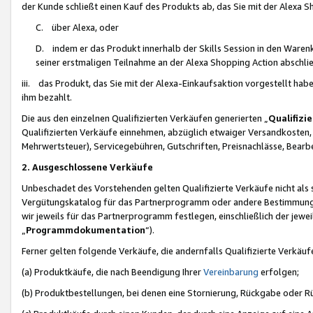
der Kunde schließt einen Kauf des Produkts ab, das Sie mit der Alexa 
C. über Alexa, oder
D. indem er das Produkt innerhalb der Skills Session in den Waren
seiner erstmaligen Teilnahme an der Alexa Shopping Action abschlie
iii. das Produkt, das Sie mit der Alexa-Einkaufsaktion vorgestellt ha
ihm bezahlt.
Die aus den einzelnen Qualifizierten Verkäufen generierten „
Qualifizi
Qualifizierten Verkäufe einnehmen, abzüglich etwaiger Versandkosten
Mehrwertsteuer), Servicegebühren, Gutschriften, Preisnachlässe, Bear
2. Ausgeschlossene Verkäufe
Unbeschadet des Vorstehenden gelten Qualifizierte Verkäufe nicht als
Vergütungskatalog für das Partnerprogramm oder andere Bestimmungen,
wir jeweils für das Partnerprogramm festlegen, einschließlich der jewe
„
Programmdokumentation
“).
Ferner gelten folgende Verkäufe, die andernfalls Qualifizierte Verkä
(a) Produktkäufe, die nach Beendigung Ihrer
Vereinbarung
erfolgen;
(b) Produktbestellungen, bei denen eine Stornierung, Rückgabe oder R