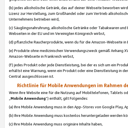
(b) jedes alkoholische Getränk, das auf deiner Webseite beworben wird
Lizenz zur Herstellung, zum Großhandel oder zum Vertrieb alkoholisch
Unternehmens betrieben wird,
(c) Säuglingsnahruhrung, alkoholische Getränke oder Tabakwaren und E
Webseiten in der EU und im Vereinigten Königreich wirbst,
(d) pflanzliche Raucherprodukte, wenn du für die Amazon-Webseite in B
(e) Produkte ohne medizinischen Verwendungszweck gemäß Anhang XVI 
Amazon-Webseite in Frankreich wirbst,
(f) jedes Produkt oder jede Dienstleistung, bei der es sich um ein Prod
erhältst eine Warnung, wenn ein Produkt oder eine Dienstleistung in de
Central ausgeschlossen ist.
Richtlinie für Mobile Anwendungen im Rahmen de
Wenn Ihre Website eine für die Nutzung auf Mobiltelefonen, Tablets 
„
Mobile Anwendung
“) enthält, gilt Folgendes:
(a) Ihre Mobile Anwendung muss in den App-Stores von Google Play, A
(b) Ihre Mobile Anwendung muss kostenlos heruntergeladen werden könn
(c) Ihre Mobile Anwendung muss originäre Inhalte haben,