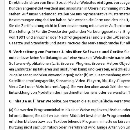
Direktnachrichten von Ihren Social-Media-Websites einfügen. vorausg
Kunden angemeldet werden) und ansonsten in Übereinstimmung mit der
stehen. Auf unser Verlangen stellen Sie uns repräsentative Mustermater
Bestimmungen eingehalten haben. Wir werden die Form und den Inhalt, di
Sie die Zertifizierung nicht in Übereinstimmung mit unserer Aufforderu
Klarstellung: (i) Für die Zwecke der geltenden Marketinggesetze (z. 
von 1991 und ähnlicher oder Nachfolgegesetze) sind Sie der „Absender“ j
Gesetze und Standards und Best Practices der Marketingbranche für 
5. Verbreitung von Partner-Links über Software und Geräte
Sie
nutzen bzw. keine Verlinkungen auf eine Amazon-Website wie nachsteh
Software-Applikationen (z. B. Browser Plug-ins, Browser Helper Objec
ein Endnutzer installieren und ausführen kann) und Geräten, einschlie
Zugelassenen Mobilen Anwendungen); oder (b) im Zusammenhang mit bzw.
Satellitenempfangsgeräte, Streaming-Video-Playern, Blu-Ray-Playern 
Viera Cast oder Vizio Internet Apps). Sie werden ohne ausdrückliche v
Entwicklung von Modellen des maschinellen Lernens oder verwandter 
6. Inhalte auf Ihrer Website
. Sie tragen die ausschließliche Verantwo
(a) Sie werden Programminhalte in keiner Weise ergänzen, löschen oder
Informationen; Sie dürfen aus einer Bilddatei bestehende Programminhal
erhalten bleiben bzw. aus Text bestehende Programminhalte so kürzen, 
Kürzung nicht sachlich falsch oder irreführend wird. Einige Arten von L