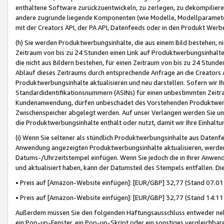
enthaltene Software zurückzuentwickeln, zu zerlegen, zu dekompilier
andere zugrunde liegende Komponenten (wie Modelle, Modellparameter
mit der Creators API, der PA API, Datenfeeds oder in den Produkt Werb
(h) Sie werden Produktwerbungsinhalte, die aus einem Bild bestehen, ni
Zeitraum von bis zu 24 Stunden einen Link auf Produktwerbungsinhalte
die nicht aus Bildern bestehen, für einen Zeitraum von bis zu 24 Stund
Ablauf dieses Zeitraums durch entsprechende Anfrage an die Creators 
Produktwerbungsinhalte aktualisieren und neu darstellen. Sofern wir Ih
Standardidentifikationsnummern (ASINs) für einen unbestimmten Zeitra
Kundenanwendung, dürfen unbeschadet des Vorstehenden Produktwerbu
Zwischenspeicher abgelegt werden. Auf unser Verlangen werden Sie un
die Produktwerbungsinhalte enthält oder nutzt, damit wir Ihre Einhalt
(i) Wenn Sie seltener als stündlich Produktwerbungsinhalte aus Datenfe
Anwendung angezeigten Produktwerbungsinhalte aktualisieren, werden 
Datums-/Uhrzeitstempel einfügen. Wenn Sie jedoch die in Ihrer Anwe
und aktualisiert haben, kann der Datumsteil des Stempels entfallen. Dies
• Preis auf [Amazon-Website einfügen]: [EUR/GBP] 32,77 (Stand 07.01.
• Preis auf [Amazon-Website einfügen]: [EUR/GBP] 32,77 (Stand 14:11 
Außerdem müssen Sie den folgenden Haftungsausschluss entweder neb
ein Pop-up-Fenster, ein Pop-up-Skript oder ein sonstiges vergleichba