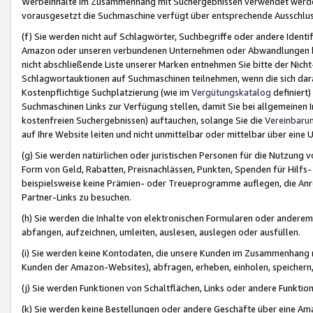
Werbeinhalte im Zusammenhang mit Suchergebnissen verwendet werden,
vorausgesetzt die Suchmaschine verfügt über entsprechende Ausschlu
(f) Sie werden nicht auf Schlagwörter, Suchbegriffe oder andere Ident
Amazon oder unseren verbundenen Unternehmen oder Abwandlungen bzw
nicht abschließende Liste unserer Marken entnehmen Sie bitte der Nich
Schlagwortauktionen auf Suchmaschinen teilnehmen, wenn die sich da
Kostenpflichtige Suchplatzierung (wie im
Vergütungskatalog
definiert
Suchmaschinen Links zur Verfügung stellen, damit Sie bei allgemeinen I
kostenfreien Suchergebnissen) auftauchen, solange Sie die
Vereinbaru
auf Ihre Website leiten und nicht unmittelbar oder mittelbar über eine
(g) Sie werden natürlichen oder juristischen Personen für die Nutzung 
Form von Geld, Rabatten, Preisnachlässen, Punkten, Spenden für Hilfs
beispielsweise keine Prämien- oder Treueprogramme auflegen, die Anrei
Partner-Links zu besuchen.
(h) Sie werden die Inhalte von elektronischen Formularen oder anderem M
abfangen, aufzeichnen, umleiten, auslesen, auslegen oder ausfüllen.
(i) Sie werden keine Kontodaten, die unsere Kunden im Zusammenhang 
Kunden der Amazon-Websites), abfragen, erheben, einholen, speichern,
(j) Sie werden Funktionen von Schaltflächen, Links oder andere Funkti
(k) Sie werden keine Bestellungen oder andere Geschäfte über eine Ama