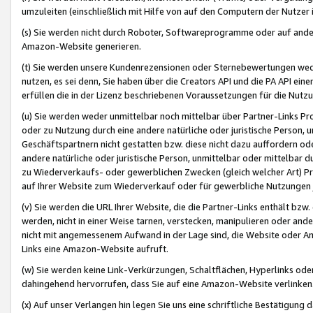
umzuleiten (einschließlich mit Hilfe von auf den Computern der Nutzer i
(s) Sie werden nicht durch Roboter, Softwareprogramme oder auf andere
Amazon-Website generieren.
(t) Sie werden unsere Kundenrezensionen oder Sternebewertungen wed
nutzen, es sei denn, Sie haben über die Creators API und die PA API e
erfüllen die in der Lizenz beschriebenen Voraussetzungen für die Nutzu
(u) Sie werden weder unmittelbar noch mittelbar über Partner-Links P
oder zu Nutzung durch eine andere natürliche oder juristische Person,
Geschäftspartnern nicht gestatten bzw. diese nicht dazu auffordern od
andere natürliche oder juristische Person, unmittelbar oder mittelbar
zu Wiederverkaufs- oder gewerblichen Zwecken (gleich welcher Art) 
auf Ihrer Website zum Wiederverkauf oder für gewerbliche Nutzungen 
(v) Sie werden die URL Ihrer Website, die die Partner-Links enthält b
werden, nicht in einer Weise tarnen, verstecken, manipulieren oder and
nicht mit angemessenem Aufwand in der Lage sind, die Website oder A
Links eine Amazon-Website aufruft.
(w) Sie werden keine Link-Verkürzungen, Schaltflächen, Hyperlinks ode
dahingehend hervorrufen, dass Sie auf eine Amazon-Website verlinken
(x) Auf unser Verlangen hin legen Sie uns eine schriftliche Bestätigung