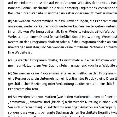
auf eine Informationsseite auf einer Amazon-Website, der nicht als Part
Bannern); ohne Einschränkung der Allgemeingültigkeit des Vorstehende
Besucher Ihrer Website unsichtbar, unlesbar oder unentzifferbar mache
(b) Sie werden Programminhalte bzw. Anwendungen, die Programminhalt
anzeigen, weder verkaufen noch weiterverkaufen, weitergeben, unterli
innerhalb von Werbung außerhalb Ihrer Website (einschließlich Werbun
Website oder einem Dienst (einschließlich Social Networking-Website
Rechte an den Programminhalten oder auf die Programminhalte an eine a
übertragen müssten, und Sie werden keine mit Ihrem Partner-Tag formati
Ihre Website ist.
(c) Sie werden Programminhalte, die nicht mehr auf einer Amazon-Websit
mehr zur Nutzung zur Verfügung stehen, umgehend von Ihrer Website e
(d) Sie werden keine Programminhalte, einschließlich in den Programmin
eine Person bzw. ein Unternehmen ein bestimmtes Produkt, eine Dienstle
geschäftlichen Beziehung oder Verbindung zu diesen steht (einschließli
Programminhalten).
(e) Sie werden Amazon-Marken (wie in den
Markenrichtlinien
definiert) 
„ammazon“, „amaozn“ und „kindel“) nicht zwecks Nutzung in einer Suc
Versuch unternehmen). Zusätzlich zu sonstigen Amazon zur Verfügung 
sorgen, dass von uns benannte Suchmaschinen Geschützte Begriffe (wie 