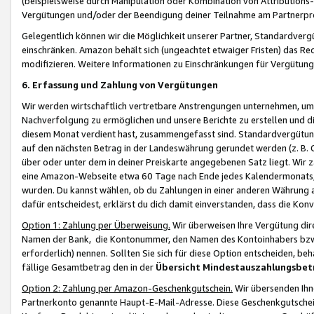
(beispielsweise durch Manipulation oder Kombination von Attributions-
Vergütungen und/oder der Beendigung deiner Teilnahme am Partnerp
Gelegentlich können wir die Möglichkeit unserer Partner, Standardv
einschränken. Amazon behält sich (ungeachtet etwaiger Fristen) das Re
modifizieren. Weitere Informationen zu Einschränkungen für Vergütung
6. Erfassung und Zahlung von Vergütungen
Wir werden wirtschaftlich vertretbare Anstrengungen unternehmen, um 
Nachverfolgung zu ermöglichen und unsere Berichte zu erstellen und di
diesem Monat verdient hast, zusammengefasst sind. Standardvergütung
auf den nächsten Betrag in der Landeswährung gerundet werden (z. B. C
über oder unter dem in deiner Preiskarte angegebenen Satz liegt. Wir
eine Amazon-Webseite etwa 60 Tage nach Ende jedes Kalendermonats, i
wurden. Du kannst wählen, ob du Zahlungen in einer anderen Währung
dafür entscheidest, erklärst du dich damit einverstanden, dass die K
Option 1: Zahlung per Überweisung.
Wir überweisen Ihre Vergütung dir
Namen der Bank, die Kontonummer, den Namen des Kontoinhabers bzw. a
erforderlich) nennen. Sollten Sie sich für diese Option entscheiden, be
fällige Gesamtbetrag den in der
Übersicht Mindestauszahlungsbet
Option 2: Zahlung per Amazon-Geschenkgutschein.
Wir übersenden Ihne
Partnerkonto genannte Haupt-E-Mail-Adresse. Diese Geschenkgutschei