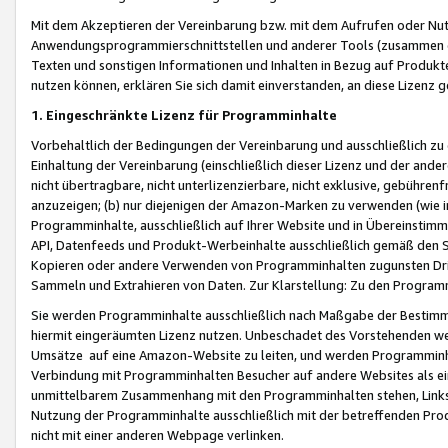
Mit dem Akzeptieren der Vereinbarung bzw. mit dem Aufrufen oder Nutz
Anwendungsprogrammierschnittstellen und anderer Tools (zusammen die
Texten und sonstigen Informationen und Inhalten in Bezug auf Produkte
nutzen können, erklären Sie sich damit einverstanden, an diese Lizenz 
1. Eingeschränkte Lizenz für Programminhalte
Vorbehaltlich der Bedingungen der Vereinbarung und ausschließlich z
Einhaltung der Vereinbarung (einschließlich dieser Lizenz und der ande
nicht übertragbare, nicht unterlizenzierbare, nicht exklusive, gebühren
anzuzeigen; (b) nur diejenigen der Amazon-Marken zu verwenden (wie in 
Programminhalte, ausschließlich auf Ihrer Website und in Übereinstimmu
API, Datenfeeds und Produkt-Werbeinhalte ausschließlich gemäß den Spe
Kopieren oder andere Verwenden von Programminhalten zugunsten Dri
Sammeln und Extrahieren von Daten. Zur Klarstellung: Zu den Program
Sie werden Programminhalte ausschließlich nach Maßgabe der Besti
hiermit eingeräumten Lizenz nutzen. Unbeschadet des Vorstehenden we
Umsätze auf eine Amazon-Website zu leiten, und werden Programminhal
Verbindung mit Programminhalten Besucher auf andere Websites als ein
unmittelbarem Zusammenhang mit den Programminhalten stehen, Links z
Nutzung der Programminhalte ausschließlich mit der betreffenden Pr
nicht mit einer anderen Webpage verlinken.