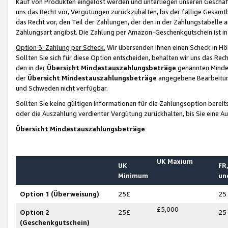
Kauf von Produkten eingelöst werden und unterliegen unseren Geschäf
uns das Recht vor, Vergütungen zurückzuhalten, bis der fällige Gesamt
das Recht vor, den Teil der Zahlungen, der den in der Zahlungstabelle 
Zahlungsart angibst. Die Zahlung per Amazon-Geschenkgutschein ist in
Option 3: Zahlung per Scheck.
Wir übersenden Ihnen einen Scheck in Höh
Sollten Sie sich für diese Option entscheiden, behalten wir uns das Rec
den in der
Übersicht Mindestauszahlungsbeträge
genannten Mindest
der
Übersicht Mindestauszahlungsbeträge
angegebene Bearbeitung
und Schweden nicht verfügbar.
Sollten Sie keine gültigen Informationen für die Zahlungsoption bereit
oder die Auszahlung verdienter Vergütung zurückhalten, bis Sie eine A
Übersicht Mindestauszahlungsbeträge
UK Maxium
UK
FR,
Minimum
un
Option 1 (Überweisung)
25£
25
£5,000
Option 2
25£
25
(Geschenkgutschein)