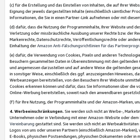
(c) für die Erstellung und das Einstellen von Inhalten, die auf Ihrer We
Eignung der jeweils dargestellten Inhalte (einschließlich sämtlicher 
Informationen, die Sie in einen Partner-Link aufnehmen oder mit diese
(d) dafür, dass die Nutzung der Programminhalte, Ihrer Website und des 
Verletzung oder missbräuchliche Ausübung unserer Rechte bzw. der Recht
Markenrechte, Datenschutzrechte, Veröffentlichungsrechte oder anderer
Einhaltung der
Amazon Anti-Fälschungsrichtlinien für das Partnerpro
(e) dafür, die Verwendung von Cookies, Pixeln und anderen Technologien
Besuchern gesammelten Daten in Übereinstimmung mit den geltenden Ge
und angemessen darzustellen und auf andere Weise die geltenden geset
in sonstiger Weise, einschließlich des ggf. anzuzeigenden Hinweises, d
Werbeanzeigen bereitstellen, von den Besuchern Ihrer Website unmitte
Cookies erkennen können und dafür, dass Sie Informationen über die v
Online-Werbung bereitstellen, soweit nach den anwendbaren gesetzlic
(f) für Ihre Nutzung, der Programminhalte und der Amazon-Marken, u
4. Werbeeinschränkungen.
Sie werden sich nicht an Werbe-, Market
Unternehmen oder in Verbindung mit einer Amazon-Website oder dem Pa
Vereinbarung
gestattet sind. Sie werden sich nicht an Werbeaktivitäten
Logos von uns oder unseren Partnern (einschließlich Amazon-Marken), 
E-Books, physischen Postsendungen, physischen Dokumenten oder in 