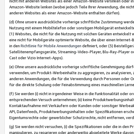
nicht mit anderen Websites als einer Amazon-Website verlinken oder i
Amazon-Website lenken (wobei jedoch Teile Ihrer Anwendung, die nich
anderen Websites als einer Amazon-Website enthalten dürfen).
(d) Ohne unsere ausdrückliche vorherige schriftliche Zustimmung werd
Nutzung mit einem Mobiltelefon oder sonstigen Mobilgerät entwickelt
(1) Websites, die nicht für die Nutzung mit solchen Geräten entwickelt
eine nicht für Mobilgeräte optimierte Website, die über einen Interne
in den
Richtlinie für Mobile Anwendungen
definiert, oder (3) Beistellge
Satellitenempfangsgeräte, Streaming-Video-Player, Blu-Ray-Player ode
Cast oder Vizio Internet-Apps).
(e) Ohne unsere ausdrückliche vorherige schriftliche Genehmigung dürfe
verwenden, um Produkt-Werbeinhalte zu aggregieren, zu analysieren, 
anderen Anwendungen, die für die Verwendung durch Personen oder Or
für die direkte Schulung oder Feinabstimmung eines maschinellen Lern
(f) Sie werden (i) nicht in irgendeiner Weise in die Funktionalität ode
entsprechenden Versuch unternehmen; (ii) keine Produktwerbungsinha
Kontaktaufnahme mit Verkäufern oder Kunden oder sonstiger Werbeaktiv
API, Datenfeeds, Produktwerbungsinhalten oder Spezifikationen erschei
Eigentumsrechte oder gewerblicher Schutzrechte, nicht entfernen, verd
(g) Sie werden nicht versuchen, (i) die Spezifikationen oder die in de
manipulieren, zu reparieren oder anderweitig abgeleitete Werke davon z