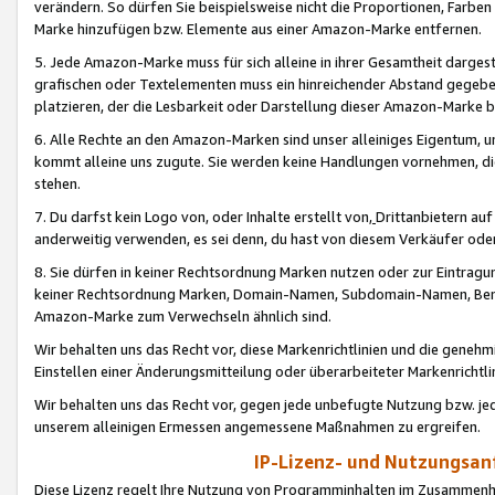
verändern. So dürfen Sie beispielsweise nicht die Proportionen, Farb
Marke hinzufügen bzw. Elemente aus einer Amazon-Marke entfernen.
5. Jede Amazon-Marke muss für sich alleine in ihrer Gesamtheit darge
grafischen oder Textelementen muss ein hinreichender Abstand gegebe
platzieren, der die Lesbarkeit oder Darstellung dieser Amazon-Marke b
6. Alle Rechte an den Amazon-Marken sind unser alleiniges Eigentum, 
kommt alleine uns zugute. Sie werden keine Handlungen vornehmen, 
stehen.
7. Du darfst kein Logo von, oder Inhalte erstellt von,
Drittanbietern au
anderweitig verwenden, es sei denn, du hast von diesem Verkäufer oder
8. Sie dürfen in keiner Rechtsordnung Marken nutzen oder zur Eintragu
keiner Rechtsordnung Marken, Domain-Namen, Subdomain-Namen, Benu
Amazon-Marke zum Verwechseln ähnlich sind.
Wir behalten uns das Recht vor, diese Markenrichtlinien und die gene
Einstellen einer Änderungsmitteilung oder überarbeiteter Markenricht
Wir behalten uns das Recht vor, gegen jede unbefugte Nutzung bzw. jede 
unserem alleinigen Ermessen angemessene Maßnahmen zu ergreifen.
IP-Lizenz- und Nutzungsan
Diese Lizenz regelt Ihre Nutzung von Programminhalten im Zusammen