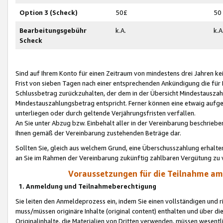
Option 3 (Scheck)
50£
50
Bearbeitungsgebühr
k.A.
k.A
Scheck
Sind auf Ihrem Konto für einen Zeitraum von mindestens drei Jahren kein
Frist von sieben Tagen nach einer entsprechenden Ankündigung die für
Schlussbetrag zurückzuhalten, der dem in der Übersicht Mindestausz
Mindestauszahlungsbetrag entspricht. Ferner können eine etwaig aufg
unterliegen oder durch geltende Verjährungsfristen verfallen.
An Sie unter Abzug bzw. Einbehalt aller in der Vereinbarung beschrieb
Ihnen gemäß der Vereinbarung zustehenden Beträge dar.
Sollten Sie, gleich aus welchem Grund, eine Überschusszahlung erhalte
an Sie im Rahmen der Vereinbarung zukünftig zahlbaren Vergütung zu 
Voraussetzungen für die Teilnahme a
1. Anmeldung und Teilnahmeberechtigung
Sie leiten den Anmeldeprozess ein, indem Sie einen vollständigen und 
muss/müssen originäre Inhalte (original content) enthalten und über d
Originalinhalte, die Materialien von Dritten verwenden, müssen wese