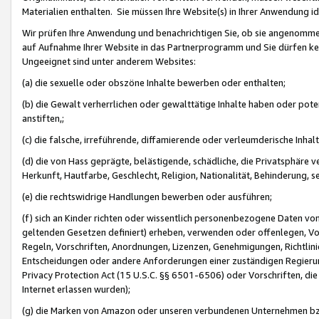
Materialien enthalten. Sie müssen Ihre Website(s) in Ihrer Anwendung ide
Wir prüfen Ihre Anwendung und benachrichtigen Sie, ob sie angenommen
auf Aufnahme Ihrer Website in das Partnerprogramm und Sie dürfen kei
Ungeeignet sind unter anderem Websites:
(a) die sexuelle oder obszöne Inhalte bewerben oder enthalten;
(b) die Gewalt verherrlichen oder gewalttätige Inhalte haben oder pot
anstiften,;
(c) die falsche, irreführende, diffamierende oder verleumderische Inha
(d) die von Hass geprägte, belästigende, schädliche, die Privatsphäre v
Herkunft, Hautfarbe, Geschlecht, Religion, Nationalität, Behinderung, 
(e) die rechtswidrige Handlungen bewerben oder ausführen;
(f) sich an Kinder richten oder wissentlich personenbezogene Daten vo
geltenden Gesetzen definiert) erheben, verwenden oder offenlegen, Vo
Regeln, Vorschriften, Anordnungen, Lizenzen, Genehmigungen, Richtlini
Entscheidungen oder andere Anforderungen einer zuständigen Regierung
Privacy Protection Act (15 U.S.C. §§ 6501-6506) oder Vorschriften, di
Internet erlassen wurden);
(g) die Marken von Amazon oder unseren verbundenen Unternehmen b