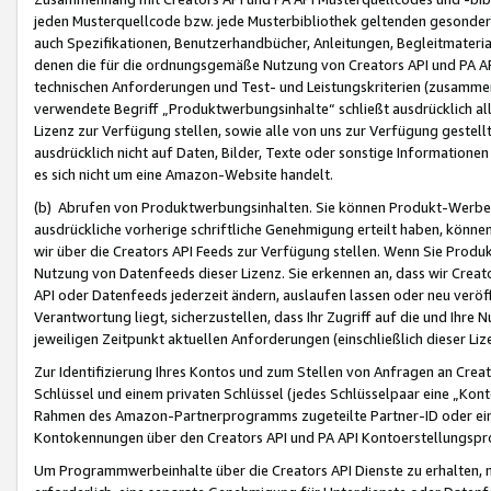
jeden Musterquellcode bzw. jede Musterbibliothek geltenden gesonder
auch Spezifikationen, Benutzerhandbücher, Anleitungen, Begleitmaterial
denen die für die ordnungsgemäße Nutzung von Creators API und PA A
technischen Anforderungen und Test- und Leistungskriterien (zusammen
verwendete Begriff „Produktwerbungsinhalte“ schließt ausdrücklich al
Lizenz zur Verfügung stellen, sowie alle von uns zur Verfügung gestel
ausdrücklich nicht auf Daten, Bilder, Texte oder sonstige Informatione
es sich nicht um eine Amazon-Website handelt.
(b) Abrufen von Produktwerbungsinhalten. Sie können Produkt-Werbein
ausdrückliche vorherige schriftliche Genehmigung erteilt haben, könn
wir über die Creators API Feeds zur Verfügung stellen. Wenn Sie Produk
Nutzung von Datenfeeds dieser Lizenz. Sie erkennen an, dass wir Creat
API oder Datenfeeds jederzeit ändern, auslaufen lassen oder neu veröffe
Verantwortung liegt, sicherzustellen, dass Ihr Zugriff auf die und Ihr
jeweiligen Zeitpunkt aktuellen Anforderungen (einschließlich dieser Liz
Zur Identifizierung Ihres Kontos und zum Stellen von Anfragen an Crea
Schlüssel und einem privaten Schlüssel (jedes Schlüsselpaar eine „Kon
Rahmen des Amazon-Partnerprogramms zugeteilte Partner-ID oder ein
Kontokennungen über den Creators API und PA API Kontoerstellungspro
Um Programmwerbeinhalte über die Creators API Dienste zu erhalten, m