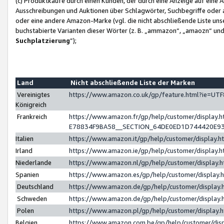
(c) Produktkäufe durch einen Kunden, der durch eine Anzeige auf eine 
Ausschreibungen und Auktionen über Schlagwörter, Suchbegriffe oder 
oder eine andere Amazon-Marke (vgl. die nicht abschließende Liste un
buchstabierte Varianten dieser Wörter (z. B. „ammazon“, „amaozn“ und „
Suchplatzierung
”);
Land
Nicht abschließende Liste der Marken
Vereinigtes
https://www.amazon.co.uk/gp/feature.html?ie=U
Königreich
Frankreich
https://www.amazon.fr/gp/help/customer/displa
E78834F9BA58__SECTION_64DE0ED1D744420E9
Italien
https://www.amazon.it/gp/help/customer/display
Irland
https://www.amazon.ie/gp/help/customer/displa
Niederlande
https://www.amazon.nl/gp/help/customer/display
Spanien
https://www.amazon.es/gp/help/customer/display
Deutschland
https://www.amazon.de/gp/help/customer/displa
Schweden
https://www.amazon.de/gp/help/customer/displa
Polen
https://www.amazon.pl/gp/help/customer/display
Belgien
https://www.amazon.com.be/gp/help/customer/d