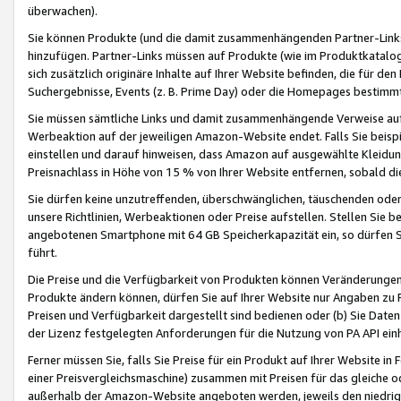
überwachen).
Sie können Produkte (und die damit zusammenhängenden Partner-Links)
hinzufügen. Partner-Links müssen auf Produkte (wie im Produktkatalog de
sich zusätzlich originäre Inhalte auf Ihrer Website befinden, die für 
Suchergebnisse, Events (z. B. Prime Day) oder die Homepages bestimmte
Sie müssen sämtliche Links und damit zusammenhängende Verweise auf z
Werbeaktion auf der jeweiligen Amazon-Website endet. Falls Sie beisp
einstellen und darauf hinweisen, dass Amazon auf ausgewählte Kleidun
Preisnachlass in Höhe von 15 % von Ihrer Website entfernen, sobald di
Sie dürfen keine unzutreffenden, überschwänglichen, täuschenden od
unsere Richtlinien, Werbeaktionen oder Preise aufstellen. Stellen Sie 
angebotenen Smartphone mit 64 GB Speicherkapazität ein, so dürfen S
führt.
Die Preise und die Verfügbarkeit von Produkten können Veränderungen 
Produkte ändern können, dürfen Sie auf Ihrer Website nur Angaben zu P
Preisen und Verfügbarkeit dargestellt sind bedienen oder (b) Sie Daten
der Lizenz festgelegten Anforderungen für die Nutzung von PA API einh
Ferner müssen Sie, falls Sie Preise für ein Produkt auf Ihrer Website in 
einer Preisvergleichsmaschine) zusammen mit Preisen für das gleiche o
außerhalb der Amazon-Website angeboten werden, jeweils den niedrigst