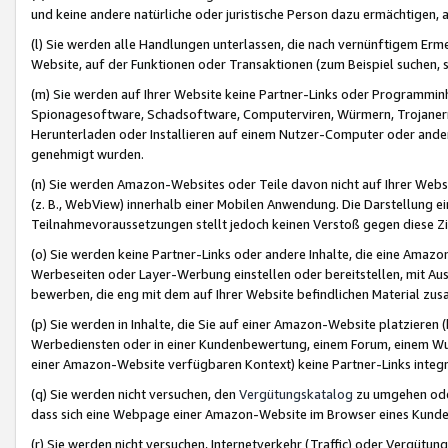
und keine andere natürliche oder juristische Person dazu ermächtigen, a
(l) Sie werden alle Handlungen unterlassen, die nach vernünftigem Erme
Website, auf der Funktionen oder Transaktionen (zum Beispiel suchen, s
(m) Sie werden auf Ihrer Website keine Partner-Links oder Programmin
Spionagesoftware, Schadsoftware, Computerviren, Würmern, Trojaner
Herunterladen oder Installieren auf einem Nutzer-Computer oder ande
genehmigt wurden.
(n) Sie werden Amazon-Websites oder Teile davon nicht auf Ihrer Websi
(z. B., WebView) innerhalb einer Mobilen Anwendung. Die Darstellung ein
Teilnahmevoraussetzungen stellt jedoch keinen Verstoß gegen diese Zif
(o) Sie werden keine Partner-Links oder andere Inhalte, die eine Am
Werbeseiten oder Layer-Werbung einstellen oder bereitstellen, mit Au
bewerben, die eng mit dem auf Ihrer Website befindlichen Material z
(p) Sie werden in Inhalte, die Sie auf einer Amazon-Website platzier
Werbediensten oder in einer Kundenbewertung, einem Forum, einem Wun
einer Amazon-Website verfügbaren Kontext) keine Partner-Links integr
(q) Sie werden nicht versuchen, den
Vergütungskatalog
zu umgehen oder
dass sich eine Webpage einer Amazon-Website im Browser eines Kunden 
(r) Sie werden nicht versuchen, Internetverkehr (Traffic) oder Vergü