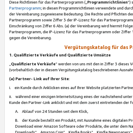
Diese Richtlinien für das Partnerprogramm („
Programmrichtlinien
“)
Partnerprogramm
; in diesen Programmrichtlinien verwendete und durch
der Vereinbarung zugewiesene Bedeutung. Die Rechte und Pflichten de
Partnerprogramm sowie Ziffer 3 der IP-Lizenz für das Partnerprogram
Einschränkung von Ziffer 6 Abs. (a) der Vereinbarung wird hiermit Fol
Partnerprogramm, die IP-Lizenz für das Partnerprogramm oder Ziffer 1
gegen die Vereinbarung.
Vergütungskatalog für das 
1. Qualifizierte Verkäufe und Qualifizierte Umsätze
„
Qualifizierte Verkäufe
“ werden von uns mit den in Ziffer 3 diese
(vorbehaltlich der in diesem Vergütungskatalog beschriebenen Ausnah
(a) Partner- Link auf Ihrer Site
:
i. ein Kunde durch Anklicken eines auf Ihrer Website platzierten Part
ii. während einer einzigen Internetsitzung eines der nachstehend unter (i)
Kunde den Partner-Link anklickt und mit dem zuerst eintretenden der f
A. Ablauf von 24 Stunden seit dem Klick,
B. der Kunde bestellt ein Produkt, mit Ausnahme eines digitalen P
Download einer Amazon Software oder Produkte, die unter dem N
Downloads“, „Amazon Coin“, „Kindle Books“, „Kindle Newspapers“, „