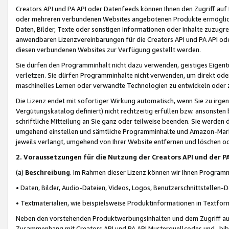
Creators API und PA API oder Datenfeeds können Ihnen den Zugriff auf D
oder mehreren verbundenen Websites angebotenen Produkte ermögliche
Daten, Bilder, Texte oder sonstigen Informationen oder Inhalte zuzugre
anwendbaren Lizenzvereinbarungen für die Creators API und PA API od
diesen verbundenen Websites zur Verfügung gestellt werden.
Sie dürfen den Programminhalt nicht dazu verwenden, geistiges Eigent
verletzen. Sie dürfen Programminhalte nicht verwenden, um direkt ode
maschinelles Lernen oder verwandte Technologien zu entwickeln oder zu
Die Lizenz endet mit sofortiger Wirkung automatisch, wenn Sie zu irg
Vergütungskatalog definiert) nicht rechtzeitig erfüllen bzw. ansonsten
schriftliche Mitteilung an Sie ganz oder teilweise beenden. Sie werden
umgehend einstellen und sämtliche Programminhalte und Amazon-Marke
jeweils verlangt, umgehend von Ihrer Website entfernen und löschen od
2. Voraussetzungen für die Nutzung der Creators API und der P
(a)
Beschreibung
. Im Rahmen dieser Lizenz können wir Ihnen Programmi
• Daten, Bilder, Audio-Dateien, Videos, Logos, Benutzerschnittstellen-
• Textmaterialien, wie beispielsweise Produktinformationen in Textfor
Neben den vorstehenden Produktwerbungsinhalten und dem Zugriff auf 
Zusammenhang mit Creators API und PA API Musterquellcodes und -bibli