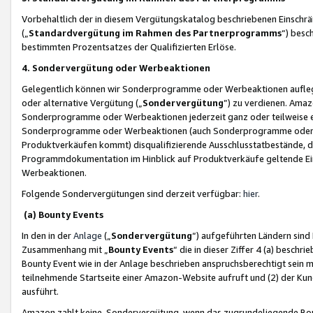
Vorbehaltlich der in diesem Vergütungskatalog beschriebenen Einschr
(„
Standardvergütung im Rahmen des Partnerprogramms
“) besc
bestimmten Prozentsatzes der Qualifizierten Erlöse.
4. Sondervergütung oder Werbeaktionen
Gelegentlich können wir Sonderprogramme oder Werbeaktionen auflegen,
oder alternative Vergütung („
Sondervergütung
”) zu verdienen. Amazo
Sonderprogramme oder Werbeaktionen jederzeit ganz oder teilweise einz
Sonderprogramme oder Werbeaktionen (auch Sonderprogramme oder We
Produktverkäufen kommt) disqualifizierende Ausschlusstatbestände, di
Programmdokumentation im Hinblick auf Produktverkäufe geltende E
Werbeaktionen.
Folgende Sondervergütungen sind derzeit verfügbar:
hier
.
(a) Bounty Events
In den in der
Anlage
(„
Sondervergütung
“) aufgeführten Ländern sind
Zusammenhang mit „
Bounty Events
“ die in dieser Ziffer 4 (a) besch
Bounty Event wie in der Anlage beschrieben anspruchsberechtigt sein mu
teilnehmende Startseite einer Amazon-Website aufruft und (2) der Kun
ausführt.
Amazon zahlt keine Sondervergütung, wenn das zugrundeliegende Boun