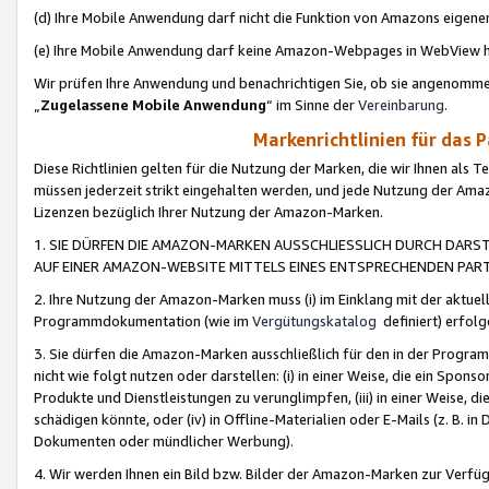
(d) Ihre Mobile Anwendung darf nicht die Funktion von Amazons eige
(e) Ihre Mobile Anwendung darf keine Amazon-Webpages in WebView 
Wir prüfen Ihre Anwendung und benachrichtigen Sie, ob sie angenomm
„
Zugelassene Mobile Anwendung
“ im Sinne der
Vereinbarung
.
Markenrichtlinien für das 
Diese Richtlinien gelten für die Nutzung der Marken, die wir Ihnen als 
müssen jederzeit strikt eingehalten werden, und jede Nutzung der Ama
Lizenzen bezüglich Ihrer Nutzung der Amazon-Marken.
1. SIE DÜRFEN DIE AMAZON-MARKEN AUSSCHLIESSLICH DURCH DARS
AUF EINER AMAZON-WEBSITE MITTELS EINES ENTSPRECHENDEN PART
2. Ihre Nutzung der Amazon-Marken muss (i) im Einklang mit der aktuells
Programmdokumentation (wie im
Vergütungskatalog
definiert) erfolg
3. Sie dürfen die Amazon-Marken ausschließlich für den in der Progr
nicht wie folgt nutzen oder darstellen: (i) in einer Weise, die ein Spo
Produkte und Dienstleistungen zu verunglimpfen, (iii) in einer Weise
schädigen könnte, oder (iv) in Offline-Materialien oder E-Mails (z. B.
Dokumenten oder mündlicher Werbung).
4. Wir werden Ihnen ein Bild bzw. Bilder der Amazon-Marken zur Verfüg