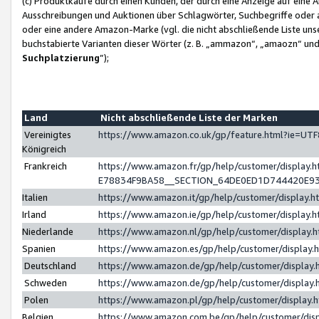
(c) Produktkäufe durch einen Kunden, der durch eine Anzeige auf eine 
Ausschreibungen und Auktionen über Schlagwörter, Suchbegriffe oder 
oder eine andere Amazon-Marke (vgl. die nicht abschließende Liste un
buchstabierte Varianten dieser Wörter (z. B. „ammazon“, „amaozn“ und „
Suchplatzierung
”);
Land
Nicht abschließende Liste der Marken
Vereinigtes
https://www.amazon.co.uk/gp/feature.html?ie=U
Königreich
Frankreich
https://www.amazon.fr/gp/help/customer/displa
E78834F9BA58__SECTION_64DE0ED1D744420E9
Italien
https://www.amazon.it/gp/help/customer/display
Irland
https://www.amazon.ie/gp/help/customer/displa
Niederlande
https://www.amazon.nl/gp/help/customer/display
Spanien
https://www.amazon.es/gp/help/customer/display
Deutschland
https://www.amazon.de/gp/help/customer/displa
Schweden
https://www.amazon.de/gp/help/customer/displa
Polen
https://www.amazon.pl/gp/help/customer/display
Belgien
https://www.amazon.com.be/gp/help/customer/d