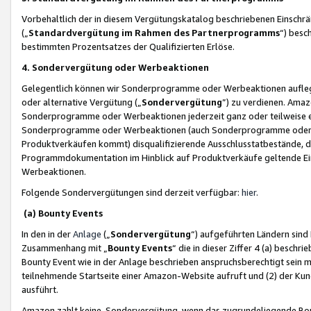
Vorbehaltlich der in diesem Vergütungskatalog beschriebenen Einschr
(„
Standardvergütung im Rahmen des Partnerprogramms
“) besc
bestimmten Prozentsatzes der Qualifizierten Erlöse.
4. Sondervergütung oder Werbeaktionen
Gelegentlich können wir Sonderprogramme oder Werbeaktionen auflegen,
oder alternative Vergütung („
Sondervergütung
”) zu verdienen. Amazo
Sonderprogramme oder Werbeaktionen jederzeit ganz oder teilweise einz
Sonderprogramme oder Werbeaktionen (auch Sonderprogramme oder We
Produktverkäufen kommt) disqualifizierende Ausschlusstatbestände, di
Programmdokumentation im Hinblick auf Produktverkäufe geltende E
Werbeaktionen.
Folgende Sondervergütungen sind derzeit verfügbar:
hier
.
(a) Bounty Events
In den in der
Anlage
(„
Sondervergütung
“) aufgeführten Ländern sind
Zusammenhang mit „
Bounty Events
“ die in dieser Ziffer 4 (a) besch
Bounty Event wie in der Anlage beschrieben anspruchsberechtigt sein mu
teilnehmende Startseite einer Amazon-Website aufruft und (2) der Kun
ausführt.
Amazon zahlt keine Sondervergütung, wenn das zugrundeliegende Boun