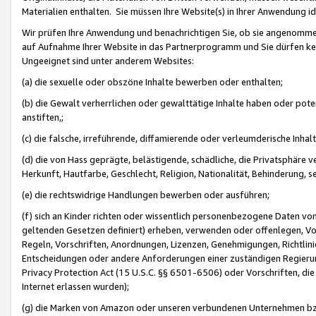
Materialien enthalten. Sie müssen Ihre Website(s) in Ihrer Anwendung ide
Wir prüfen Ihre Anwendung und benachrichtigen Sie, ob sie angenommen
auf Aufnahme Ihrer Website in das Partnerprogramm und Sie dürfen kei
Ungeeignet sind unter anderem Websites:
(a) die sexuelle oder obszöne Inhalte bewerben oder enthalten;
(b) die Gewalt verherrlichen oder gewalttätige Inhalte haben oder pot
anstiften,;
(c) die falsche, irreführende, diffamierende oder verleumderische Inha
(d) die von Hass geprägte, belästigende, schädliche, die Privatsphäre v
Herkunft, Hautfarbe, Geschlecht, Religion, Nationalität, Behinderung, 
(e) die rechtswidrige Handlungen bewerben oder ausführen;
(f) sich an Kinder richten oder wissentlich personenbezogene Daten vo
geltenden Gesetzen definiert) erheben, verwenden oder offenlegen, Vo
Regeln, Vorschriften, Anordnungen, Lizenzen, Genehmigungen, Richtlini
Entscheidungen oder andere Anforderungen einer zuständigen Regierung
Privacy Protection Act (15 U.S.C. §§ 6501-6506) oder Vorschriften, di
Internet erlassen wurden);
(g) die Marken von Amazon oder unseren verbundenen Unternehmen b