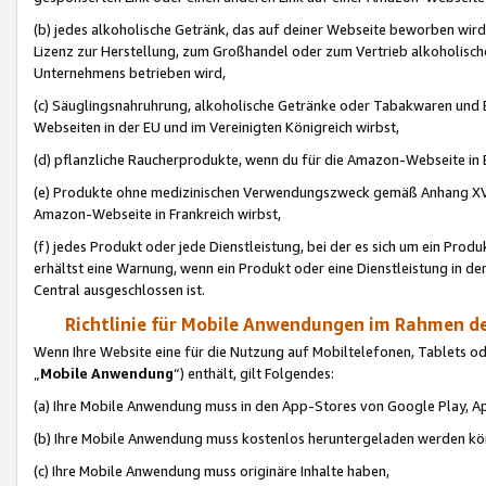
(b) jedes alkoholische Getränk, das auf deiner Webseite beworben wird
Lizenz zur Herstellung, zum Großhandel oder zum Vertrieb alkoholisch
Unternehmens betrieben wird,
(c) Säuglingsnahruhrung, alkoholische Getränke oder Tabakwaren und E
Webseiten in der EU und im Vereinigten Königreich wirbst,
(d) pflanzliche Raucherprodukte, wenn du für die Amazon-Webseite in B
(e) Produkte ohne medizinischen Verwendungszweck gemäß Anhang XVI 
Amazon-Webseite in Frankreich wirbst,
(f) jedes Produkt oder jede Dienstleistung, bei der es sich um ein Prod
erhältst eine Warnung, wenn ein Produkt oder eine Dienstleistung in de
Central ausgeschlossen ist.
Richtlinie für Mobile Anwendungen im Rahmen de
Wenn Ihre Website eine für die Nutzung auf Mobiltelefonen, Tablets 
„
Mobile Anwendung
“) enthält, gilt Folgendes:
(a) Ihre Mobile Anwendung muss in den App-Stores von Google Play, A
(b) Ihre Mobile Anwendung muss kostenlos heruntergeladen werden könn
(c) Ihre Mobile Anwendung muss originäre Inhalte haben,