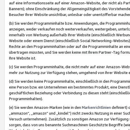
auf eine Informationsseite auf einer Amazon-Website, der nicht als Part
Bannern); ohne Einschränkung der Allgemeingültigkeit des Vorstehende
Besucher Ihrer Website unsichtbar, unlesbar oder unentzifferbar mache
(b) Sie werden Programminhalte bzw. Anwendungen, die Programminhalt
anzeigen, weder verkaufen noch weiterverkaufen, weitergeben, unterli
innerhalb von Werbung außerhalb Ihrer Website (einschließlich Werbun
Website oder einem Dienst (einschließlich Social Networking-Website
Rechte an den Programminhalten oder auf die Programminhalte an eine a
übertragen müssten, und Sie werden keine mit Ihrem Partner-Tag formati
Ihre Website ist.
(c) Sie werden Programminhalte, die nicht mehr auf einer Amazon-Websit
mehr zur Nutzung zur Verfügung stehen, umgehend von Ihrer Website e
(d) Sie werden keine Programminhalte, einschließlich in den Programmin
eine Person bzw. ein Unternehmen ein bestimmtes Produkt, eine Dienstle
geschäftlichen Beziehung oder Verbindung zu diesen steht (einschließli
Programminhalten).
(e) Sie werden Amazon-Marken (wie in den
Markenrichtlinien
definiert) 
„ammazon“, „amaozn“ und „kindel“) nicht zwecks Nutzung in einer Suc
Versuch unternehmen). Zusätzlich zu sonstigen Amazon zur Verfügung 
sorgen, dass von uns benannte Suchmaschinen Geschützte Begriffe (wie 