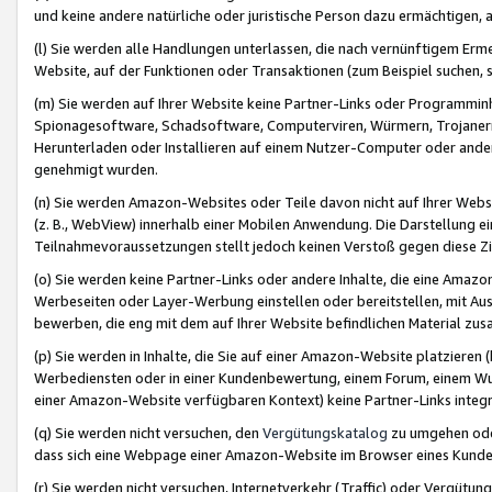
und keine andere natürliche oder juristische Person dazu ermächtigen, a
(l) Sie werden alle Handlungen unterlassen, die nach vernünftigem Erme
Website, auf der Funktionen oder Transaktionen (zum Beispiel suchen, s
(m) Sie werden auf Ihrer Website keine Partner-Links oder Programmin
Spionagesoftware, Schadsoftware, Computerviren, Würmern, Trojaner
Herunterladen oder Installieren auf einem Nutzer-Computer oder ande
genehmigt wurden.
(n) Sie werden Amazon-Websites oder Teile davon nicht auf Ihrer Websi
(z. B., WebView) innerhalb einer Mobilen Anwendung. Die Darstellung ein
Teilnahmevoraussetzungen stellt jedoch keinen Verstoß gegen diese Zif
(o) Sie werden keine Partner-Links oder andere Inhalte, die eine Am
Werbeseiten oder Layer-Werbung einstellen oder bereitstellen, mit Au
bewerben, die eng mit dem auf Ihrer Website befindlichen Material z
(p) Sie werden in Inhalte, die Sie auf einer Amazon-Website platzier
Werbediensten oder in einer Kundenbewertung, einem Forum, einem Wun
einer Amazon-Website verfügbaren Kontext) keine Partner-Links integr
(q) Sie werden nicht versuchen, den
Vergütungskatalog
zu umgehen oder
dass sich eine Webpage einer Amazon-Website im Browser eines Kunden 
(r) Sie werden nicht versuchen, Internetverkehr (Traffic) oder Vergü