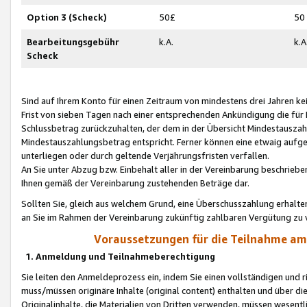
Option 3 (Scheck)
50£
50
Bearbeitungsgebühr
k.A.
k.A
Scheck
Sind auf Ihrem Konto für einen Zeitraum von mindestens drei Jahren kein
Frist von sieben Tagen nach einer entsprechenden Ankündigung die für
Schlussbetrag zurückzuhalten, der dem in der Übersicht Mindestausz
Mindestauszahlungsbetrag entspricht. Ferner können eine etwaig aufg
unterliegen oder durch geltende Verjährungsfristen verfallen.
An Sie unter Abzug bzw. Einbehalt aller in der Vereinbarung beschrieb
Ihnen gemäß der Vereinbarung zustehenden Beträge dar.
Sollten Sie, gleich aus welchem Grund, eine Überschusszahlung erhalte
an Sie im Rahmen der Vereinbarung zukünftig zahlbaren Vergütung zu 
Voraussetzungen für die Teilnahme a
1. Anmeldung und Teilnahmeberechtigung
Sie leiten den Anmeldeprozess ein, indem Sie einen vollständigen und 
muss/müssen originäre Inhalte (original content) enthalten und über d
Originalinhalte, die Materialien von Dritten verwenden, müssen wese