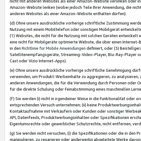
nicht mit anderen Websites als einer Amazon-Website verlinken oder i
Amazon-Website lenken (wobei jedoch Teile Ihrer Anwendung, die nich
anderen Websites als einer Amazon-Website enthalten dürfen).
(d) Ohne unsere ausdrückliche vorherige schriftliche Zustimmung werd
Nutzung mit einem Mobiltelefon oder sonstigen Mobilgerät entwickelt
(1) Websites, die nicht für die Nutzung mit solchen Geräten entwickelt
eine nicht für Mobilgeräte optimierte Website, die über einen Interne
in den
Richtlinie für Mobile Anwendungen
definiert, oder (3) Beistellge
Satellitenempfangsgeräte, Streaming-Video-Player, Blu-Ray-Player ode
Cast oder Vizio Internet-Apps).
(e) Ohne unsere ausdrückliche vorherige schriftliche Genehmigung dürfe
verwenden, um Produkt-Werbeinhalte zu aggregieren, zu analysieren, 
anderen Anwendungen, die für die Verwendung durch Personen oder Or
für die direkte Schulung oder Feinabstimmung eines maschinellen Lern
(f) Sie werden (i) nicht in irgendeiner Weise in die Funktionalität ode
entsprechenden Versuch unternehmen; (ii) keine Produktwerbungsinha
Kontaktaufnahme mit Verkäufern oder Kunden oder sonstiger Werbeaktiv
API, Datenfeeds, Produktwerbungsinhalten oder Spezifikationen erschei
Eigentumsrechte oder gewerblicher Schutzrechte, nicht entfernen, verd
(g) Sie werden nicht versuchen, (i) die Spezifikationen oder die in de
manipulieren, zu reparieren oder anderweitig abgeleitete Werke davon z