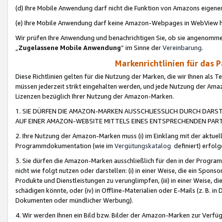
(d) Ihre Mobile Anwendung darf nicht die Funktion von Amazons eige
(e) Ihre Mobile Anwendung darf keine Amazon-Webpages in WebView 
Wir prüfen Ihre Anwendung und benachrichtigen Sie, ob sie angenomm
„
Zugelassene Mobile Anwendung
“ im Sinne der
Vereinbarung
.
Markenrichtlinien für das 
Diese Richtlinien gelten für die Nutzung der Marken, die wir Ihnen als 
müssen jederzeit strikt eingehalten werden, und jede Nutzung der Ama
Lizenzen bezüglich Ihrer Nutzung der Amazon-Marken.
1. SIE DÜRFEN DIE AMAZON-MARKEN AUSSCHLIESSLICH DURCH DARS
AUF EINER AMAZON-WEBSITE MITTELS EINES ENTSPRECHENDEN PART
2. Ihre Nutzung der Amazon-Marken muss (i) im Einklang mit der aktuells
Programmdokumentation (wie im
Vergütungskatalog
definiert) erfolg
3. Sie dürfen die Amazon-Marken ausschließlich für den in der Progr
nicht wie folgt nutzen oder darstellen: (i) in einer Weise, die ein Spo
Produkte und Dienstleistungen zu verunglimpfen, (iii) in einer Weise
schädigen könnte, oder (iv) in Offline-Materialien oder E-Mails (z. B.
Dokumenten oder mündlicher Werbung).
4. Wir werden Ihnen ein Bild bzw. Bilder der Amazon-Marken zur Verfüg