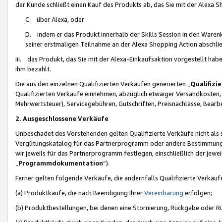
der Kunde schließt einen Kauf des Produkts ab, das Sie mit der Alexa 
C. über Alexa, oder
D. indem er das Produkt innerhalb der Skills Session in den Waren
seiner erstmaligen Teilnahme an der Alexa Shopping Action abschlie
iii. das Produkt, das Sie mit der Alexa-Einkaufsaktion vorgestellt ha
ihm bezahlt.
Die aus den einzelnen Qualifizierten Verkäufen generierten „
Qualifizi
Qualifizierten Verkäufe einnehmen, abzüglich etwaiger Versandkosten
Mehrwertsteuer), Servicegebühren, Gutschriften, Preisnachlässe, Bear
2. Ausgeschlossene Verkäufe
Unbeschadet des Vorstehenden gelten Qualifizierte Verkäufe nicht als
Vergütungskatalog für das Partnerprogramm oder andere Bestimmungen,
wir jeweils für das Partnerprogramm festlegen, einschließlich der jewe
„
Programmdokumentation
“).
Ferner gelten folgende Verkäufe, die andernfalls Qualifizierte Verkä
(a) Produktkäufe, die nach Beendigung Ihrer
Vereinbarung
erfolgen;
(b) Produktbestellungen, bei denen eine Stornierung, Rückgabe oder R