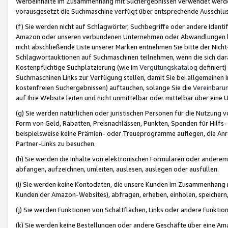
Werbeinhalte im Zusammenhang mit Suchergebnissen verwendet werden,
vorausgesetzt die Suchmaschine verfügt über entsprechende Ausschlu
(f) Sie werden nicht auf Schlagwörter, Suchbegriffe oder andere Ident
Amazon oder unseren verbundenen Unternehmen oder Abwandlungen bzw
nicht abschließende Liste unserer Marken entnehmen Sie bitte der Nich
Schlagwortauktionen auf Suchmaschinen teilnehmen, wenn die sich da
Kostenpflichtige Suchplatzierung (wie im
Vergütungskatalog
definiert
Suchmaschinen Links zur Verfügung stellen, damit Sie bei allgemeinen I
kostenfreien Suchergebnissen) auftauchen, solange Sie die
Vereinbaru
auf Ihre Website leiten und nicht unmittelbar oder mittelbar über eine
(g) Sie werden natürlichen oder juristischen Personen für die Nutzung 
Form von Geld, Rabatten, Preisnachlässen, Punkten, Spenden für Hilfs
beispielsweise keine Prämien- oder Treueprogramme auflegen, die Anrei
Partner-Links zu besuchen.
(h) Sie werden die Inhalte von elektronischen Formularen oder anderem M
abfangen, aufzeichnen, umleiten, auslesen, auslegen oder ausfüllen.
(i) Sie werden keine Kontodaten, die unsere Kunden im Zusammenhang 
Kunden der Amazon-Websites), abfragen, erheben, einholen, speichern,
(j) Sie werden Funktionen von Schaltflächen, Links oder andere Funkti
(k) Sie werden keine Bestellungen oder andere Geschäfte über eine Ama