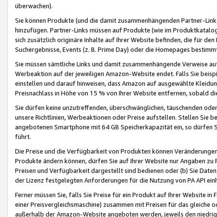
überwachen).
Sie können Produkte (und die damit zusammenhängenden Partner-Links)
hinzufügen. Partner-Links müssen auf Produkte (wie im Produktkatalog de
sich zusätzlich originäre Inhalte auf Ihrer Website befinden, die für 
Suchergebnisse, Events (z. B. Prime Day) oder die Homepages bestimmte
Sie müssen sämtliche Links und damit zusammenhängende Verweise auf z
Werbeaktion auf der jeweiligen Amazon-Website endet. Falls Sie beisp
einstellen und darauf hinweisen, dass Amazon auf ausgewählte Kleidun
Preisnachlass in Höhe von 15 % von Ihrer Website entfernen, sobald di
Sie dürfen keine unzutreffenden, überschwänglichen, täuschenden od
unsere Richtlinien, Werbeaktionen oder Preise aufstellen. Stellen Sie 
angebotenen Smartphone mit 64 GB Speicherkapazität ein, so dürfen S
führt.
Die Preise und die Verfügbarkeit von Produkten können Veränderungen 
Produkte ändern können, dürfen Sie auf Ihrer Website nur Angaben zu P
Preisen und Verfügbarkeit dargestellt sind bedienen oder (b) Sie Daten
der Lizenz festgelegten Anforderungen für die Nutzung von PA API einh
Ferner müssen Sie, falls Sie Preise für ein Produkt auf Ihrer Website in 
einer Preisvergleichsmaschine) zusammen mit Preisen für das gleiche o
außerhalb der Amazon-Website angeboten werden, jeweils den niedrigst