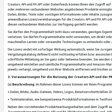
Creators API und PA API oder Datenfeeds können Ihnen den Zugriff auf D
oder mehreren verbundenen Websites angebotenen Produkte ermögliche
Daten, Bilder, Texte oder sonstigen Informationen oder Inhalte zuzugre
anwendbaren Lizenzvereinbarungen für die Creators API und PA API od
diesen verbundenen Websites zur Verfügung gestellt werden.
Sie dürfen den Programminhalt nicht dazu verwenden, geistiges Eigent
verletzen. Sie dürfen Programminhalte nicht verwenden, um direkt ode
maschinelles Lernen oder verwandte Technologien zu entwickeln oder zu
Die Lizenz endet mit sofortiger Wirkung automatisch, wenn Sie zu irg
Vergütungskatalog definiert) nicht rechtzeitig erfüllen bzw. ansonsten
schriftliche Mitteilung an Sie ganz oder teilweise beenden. Sie werden
umgehend einstellen und sämtliche Programminhalte und Amazon-Marke
jeweils verlangt, umgehend von Ihrer Website entfernen und löschen od
2. Voraussetzungen für die Nutzung der Creators API und der P
(a)
Beschreibung
. Im Rahmen dieser Lizenz können wir Ihnen Programmi
• Daten, Bilder, Audio-Dateien, Videos, Logos, Benutzerschnittstellen-
• Textmaterialien, wie beispielsweise Produktinformationen in Textfor
Neben den vorstehenden Produktwerbungsinhalten und dem Zugriff auf 
Zusammenhang mit Creators API und PA API Musterquellcodes und -bibli