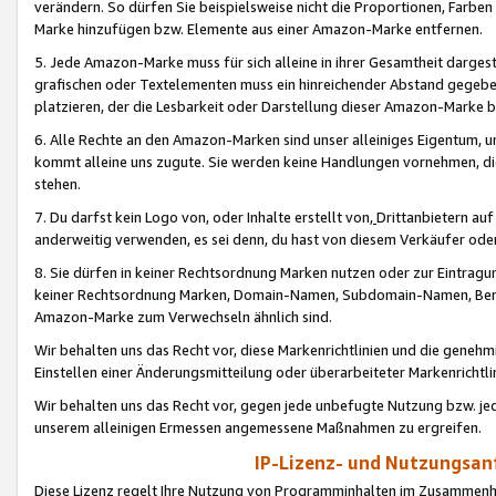
verändern. So dürfen Sie beispielsweise nicht die Proportionen, Farb
Marke hinzufügen bzw. Elemente aus einer Amazon-Marke entfernen.
5. Jede Amazon-Marke muss für sich alleine in ihrer Gesamtheit darge
grafischen oder Textelementen muss ein hinreichender Abstand gegebe
platzieren, der die Lesbarkeit oder Darstellung dieser Amazon-Marke b
6. Alle Rechte an den Amazon-Marken sind unser alleiniges Eigentum, 
kommt alleine uns zugute. Sie werden keine Handlungen vornehmen, 
stehen.
7. Du darfst kein Logo von, oder Inhalte erstellt von,
Drittanbietern au
anderweitig verwenden, es sei denn, du hast von diesem Verkäufer oder
8. Sie dürfen in keiner Rechtsordnung Marken nutzen oder zur Eintragu
keiner Rechtsordnung Marken, Domain-Namen, Subdomain-Namen, Benu
Amazon-Marke zum Verwechseln ähnlich sind.
Wir behalten uns das Recht vor, diese Markenrichtlinien und die gene
Einstellen einer Änderungsmitteilung oder überarbeiteter Markenricht
Wir behalten uns das Recht vor, gegen jede unbefugte Nutzung bzw. jede 
unserem alleinigen Ermessen angemessene Maßnahmen zu ergreifen.
IP-Lizenz- und Nutzungsan
Diese Lizenz regelt Ihre Nutzung von Programminhalten im Zusammen