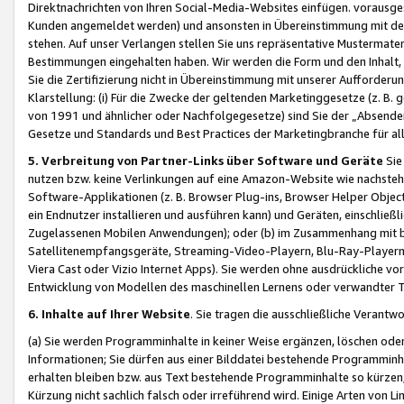
Direktnachrichten von Ihren Social-Media-Websites einfügen. vorausg
Kunden angemeldet werden) und ansonsten in Übereinstimmung mit der
stehen. Auf unser Verlangen stellen Sie uns repräsentative Mustermater
Bestimmungen eingehalten haben. Wir werden die Form und den Inhalt, di
Sie die Zertifizierung nicht in Übereinstimmung mit unserer Aufforderu
Klarstellung: (i) Für die Zwecke der geltenden Marketinggesetze (z. 
von 1991 und ähnlicher oder Nachfolgegesetze) sind Sie der „Absender“ j
Gesetze und Standards und Best Practices der Marketingbranche für 
5. Verbreitung von Partner-Links über Software und Geräte
Sie
nutzen bzw. keine Verlinkungen auf eine Amazon-Website wie nachsteh
Software-Applikationen (z. B. Browser Plug-ins, Browser Helper Objec
ein Endnutzer installieren und ausführen kann) und Geräten, einschlie
Zugelassenen Mobilen Anwendungen); oder (b) im Zusammenhang mit bzw.
Satellitenempfangsgeräte, Streaming-Video-Playern, Blu-Ray-Playern 
Viera Cast oder Vizio Internet Apps). Sie werden ohne ausdrückliche v
Entwicklung von Modellen des maschinellen Lernens oder verwandter 
6. Inhalte auf Ihrer Website
. Sie tragen die ausschließliche Verantwo
(a) Sie werden Programminhalte in keiner Weise ergänzen, löschen oder
Informationen; Sie dürfen aus einer Bilddatei bestehende Programminhal
erhalten bleiben bzw. aus Text bestehende Programminhalte so kürzen, 
Kürzung nicht sachlich falsch oder irreführend wird. Einige Arten von L