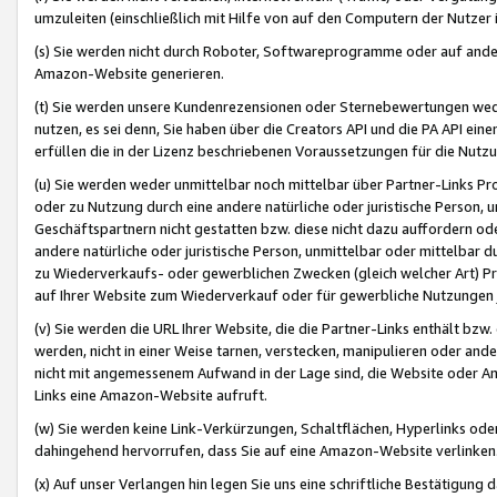
umzuleiten (einschließlich mit Hilfe von auf den Computern der Nutzer i
(s) Sie werden nicht durch Roboter, Softwareprogramme oder auf andere
Amazon-Website generieren.
(t) Sie werden unsere Kundenrezensionen oder Sternebewertungen wed
nutzen, es sei denn, Sie haben über die Creators API und die PA API e
erfüllen die in der Lizenz beschriebenen Voraussetzungen für die Nutzu
(u) Sie werden weder unmittelbar noch mittelbar über Partner-Links P
oder zu Nutzung durch eine andere natürliche oder juristische Person,
Geschäftspartnern nicht gestatten bzw. diese nicht dazu auffordern od
andere natürliche oder juristische Person, unmittelbar oder mittelbar
zu Wiederverkaufs- oder gewerblichen Zwecken (gleich welcher Art) 
auf Ihrer Website zum Wiederverkauf oder für gewerbliche Nutzungen 
(v) Sie werden die URL Ihrer Website, die die Partner-Links enthält b
werden, nicht in einer Weise tarnen, verstecken, manipulieren oder and
nicht mit angemessenem Aufwand in der Lage sind, die Website oder A
Links eine Amazon-Website aufruft.
(w) Sie werden keine Link-Verkürzungen, Schaltflächen, Hyperlinks ode
dahingehend hervorrufen, dass Sie auf eine Amazon-Website verlinken
(x) Auf unser Verlangen hin legen Sie uns eine schriftliche Bestätigung