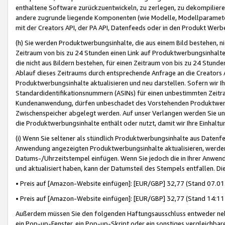
enthaltene Software zurückzuentwickeln, zu zerlegen, zu dekompilier
andere zugrunde liegende Komponenten (wie Modelle, Modellparameter
mit der Creators API, der PA API, Datenfeeds oder in den Produkt Werb
(h) Sie werden Produktwerbungsinhalte, die aus einem Bild bestehen, ni
Zeitraum von bis zu 24 Stunden einen Link auf Produktwerbungsinhalte
die nicht aus Bildern bestehen, für einen Zeitraum von bis zu 24 Stund
Ablauf dieses Zeitraums durch entsprechende Anfrage an die Creators 
Produktwerbungsinhalte aktualisieren und neu darstellen. Sofern wir Ih
Standardidentifikationsnummern (ASINs) für einen unbestimmten Zeitra
Kundenanwendung, dürfen unbeschadet des Vorstehenden Produktwerbu
Zwischenspeicher abgelegt werden. Auf unser Verlangen werden Sie un
die Produktwerbungsinhalte enthält oder nutzt, damit wir Ihre Einhalt
(i) Wenn Sie seltener als stündlich Produktwerbungsinhalte aus Datenfe
Anwendung angezeigten Produktwerbungsinhalte aktualisieren, werden 
Datums-/Uhrzeitstempel einfügen. Wenn Sie jedoch die in Ihrer Anwe
und aktualisiert haben, kann der Datumsteil des Stempels entfallen. Dies
• Preis auf [Amazon-Website einfügen]: [EUR/GBP] 32,77 (Stand 07.01.
• Preis auf [Amazon-Website einfügen]: [EUR/GBP] 32,77 (Stand 14:11 
Außerdem müssen Sie den folgenden Haftungsausschluss entweder neb
ein Pop-up-Fenster, ein Pop-up-Skript oder ein sonstiges vergleichba