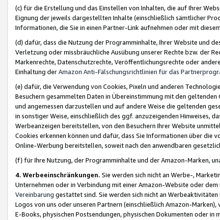
(c) für die Erstellung und das Einstellen von Inhalten, die auf Ihrer We
Eignung der jeweils dargestellten Inhalte (einschließlich sämtlicher 
Informationen, die Sie in einen Partner-Link aufnehmen oder mit diese
(d) dafür, dass die Nutzung der Programminhalte, Ihrer Website und des 
Verletzung oder missbräuchliche Ausübung unserer Rechte bzw. der Recht
Markenrechte, Datenschutzrechte, Veröffentlichungsrechte oder anderer
Einhaltung der
Amazon Anti-Fälschungsrichtlinien für das Partnerpro
(e) dafür, die Verwendung von Cookies, Pixeln und anderen Technologien
Besuchern gesammelten Daten in Übereinstimmung mit den geltenden Ge
und angemessen darzustellen und auf andere Weise die geltenden geset
in sonstiger Weise, einschließlich des ggf. anzuzeigenden Hinweises, d
Werbeanzeigen bereitstellen, von den Besuchern Ihrer Website unmitte
Cookies erkennen können und dafür, dass Sie Informationen über die v
Online-Werbung bereitstellen, soweit nach den anwendbaren gesetzlic
(f) für Ihre Nutzung, der Programminhalte und der Amazon-Marken, u
4. Werbeeinschränkungen.
Sie werden sich nicht an Werbe-, Market
Unternehmen oder in Verbindung mit einer Amazon-Website oder dem Pa
Vereinbarung
gestattet sind. Sie werden sich nicht an Werbeaktivitäten
Logos von uns oder unseren Partnern (einschließlich Amazon-Marken), 
E-Books, physischen Postsendungen, physischen Dokumenten oder in 