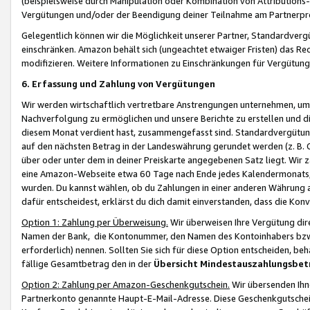
(beispielsweise durch Manipulation oder Kombination von Attributions-
Vergütungen und/oder der Beendigung deiner Teilnahme am Partnerp
Gelegentlich können wir die Möglichkeit unserer Partner, Standardv
einschränken. Amazon behält sich (ungeachtet etwaiger Fristen) das Re
modifizieren. Weitere Informationen zu Einschränkungen für Vergütung
6. Erfassung und Zahlung von Vergütungen
Wir werden wirtschaftlich vertretbare Anstrengungen unternehmen, um 
Nachverfolgung zu ermöglichen und unsere Berichte zu erstellen und di
diesem Monat verdient hast, zusammengefasst sind. Standardvergütung
auf den nächsten Betrag in der Landeswährung gerundet werden (z. B. C
über oder unter dem in deiner Preiskarte angegebenen Satz liegt. Wir
eine Amazon-Webseite etwa 60 Tage nach Ende jedes Kalendermonats, i
wurden. Du kannst wählen, ob du Zahlungen in einer anderen Währung
dafür entscheidest, erklärst du dich damit einverstanden, dass die K
Option 1: Zahlung per Überweisung.
Wir überweisen Ihre Vergütung dir
Namen der Bank, die Kontonummer, den Namen des Kontoinhabers bzw. a
erforderlich) nennen. Sollten Sie sich für diese Option entscheiden, be
fällige Gesamtbetrag den in der
Übersicht Mindestauszahlungsbet
Option 2: Zahlung per Amazon-Geschenkgutschein.
Wir übersenden Ihne
Partnerkonto genannte Haupt-E-Mail-Adresse. Diese Geschenkgutschei