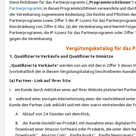
Diese Richtlinien für das Partnerprogramm („
Programmrichtlinien
“)
Partnerprogramm
; in diesen Programmrichtlinien verwendete und durch
der Vereinbarung zugewiesene Bedeutung. Die Rechte und Pflichten de
Partnerprogramm sowie Ziffer 3 der IP-Lizenz für das Partnerprogram
Einschränkung von Ziffer 6 Abs. (a) der Vereinbarung wird hiermit Fol
Partnerprogramm, die IP-Lizenz für das Partnerprogramm oder Ziffer 1
gegen die Vereinbarung.
Vergütungskatalog für das 
1. Qualifizierte Verkäufe und Qualifizierte Umsätze
„
Qualifizierte Verkäufe
“ werden von uns mit den in Ziffer 3 diese
(vorbehaltlich der in diesem Vergütungskatalog beschriebenen Ausnah
(a) Partner- Link auf Ihrer Site
:
i. ein Kunde durch Anklicken eines auf Ihrer Website platzierten Part
ii. während einer einzigen Internetsitzung eines der nachstehend unter (i)
Kunde den Partner-Link anklickt und mit dem zuerst eintretenden der f
A. Ablauf von 24 Stunden seit dem Klick,
B. der Kunde bestellt ein Produkt, mit Ausnahme eines digitalen P
Download einer Amazon Software oder Produkte, die unter dem N
Downloads“, „Amazon Coin“, „Kindle Books“, „Kindle Newspapers“, „