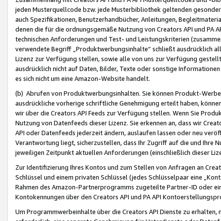
jeden Musterquellcode bzw. jede Musterbibliothek geltenden gesonder
auch Spezifikationen, Benutzerhandbücher, Anleitungen, Begleitmaterial
denen die für die ordnungsgemäße Nutzung von Creators API und PA A
technischen Anforderungen und Test- und Leistungskriterien (zusammen
verwendete Begriff „Produktwerbungsinhalte“ schließt ausdrücklich al
Lizenz zur Verfügung stellen, sowie alle von uns zur Verfügung gestel
ausdrücklich nicht auf Daten, Bilder, Texte oder sonstige Informatione
es sich nicht um eine Amazon-Website handelt.
(b) Abrufen von Produktwerbungsinhalten. Sie können Produkt-Werbein
ausdrückliche vorherige schriftliche Genehmigung erteilt haben, könn
wir über die Creators API Feeds zur Verfügung stellen. Wenn Sie Produk
Nutzung von Datenfeeds dieser Lizenz. Sie erkennen an, dass wir Creat
API oder Datenfeeds jederzeit ändern, auslaufen lassen oder neu veröffe
Verantwortung liegt, sicherzustellen, dass Ihr Zugriff auf die und Ihr
jeweiligen Zeitpunkt aktuellen Anforderungen (einschließlich dieser Liz
Zur Identifizierung Ihres Kontos und zum Stellen von Anfragen an Crea
Schlüssel und einem privaten Schlüssel (jedes Schlüsselpaar eine „Kon
Rahmen des Amazon-Partnerprogramms zugeteilte Partner-ID oder ein
Kontokennungen über den Creators API und PA API Kontoerstellungspro
Um Programmwerbeinhalte über die Creators API Dienste zu erhalten, m