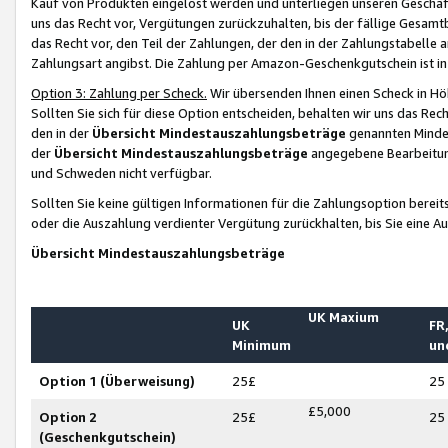
Kauf von Produkten eingelöst werden und unterliegen unseren Geschäf
uns das Recht vor, Vergütungen zurückzuhalten, bis der fällige Gesamt
das Recht vor, den Teil der Zahlungen, der den in der Zahlungstabelle 
Zahlungsart angibst. Die Zahlung per Amazon-Geschenkgutschein ist in
Option 3: Zahlung per Scheck.
Wir übersenden Ihnen einen Scheck in Höh
Sollten Sie sich für diese Option entscheiden, behalten wir uns das Rec
den in der
Übersicht Mindestauszahlungsbeträge
genannten Mindest
der
Übersicht Mindestauszahlungsbeträge
angegebene Bearbeitung
und Schweden nicht verfügbar.
Sollten Sie keine gültigen Informationen für die Zahlungsoption bereit
oder die Auszahlung verdienter Vergütung zurückhalten, bis Sie eine A
Übersicht Mindestauszahlungsbeträge
UK Maxium
UK
FR,
Minimum
un
Option 1 (Überweisung)
25£
25
£5,000
Option 2
25£
25
(Geschenkgutschein)