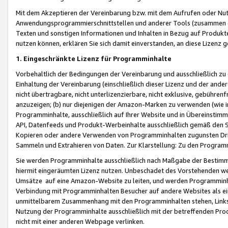
Mit dem Akzeptieren der Vereinbarung bzw. mit dem Aufrufen oder Nutz
Anwendungsprogrammierschnittstellen und anderer Tools (zusammen die
Texten und sonstigen Informationen und Inhalten in Bezug auf Produkte
nutzen können, erklären Sie sich damit einverstanden, an diese Lizenz 
1. Eingeschränkte Lizenz für Programminhalte
Vorbehaltlich der Bedingungen der Vereinbarung und ausschließlich z
Einhaltung der Vereinbarung (einschließlich dieser Lizenz und der ande
nicht übertragbare, nicht unterlizenzierbare, nicht exklusive, gebühren
anzuzeigen; (b) nur diejenigen der Amazon-Marken zu verwenden (wie in 
Programminhalte, ausschließlich auf Ihrer Website und in Übereinstimmu
API, Datenfeeds und Produkt-Werbeinhalte ausschließlich gemäß den Spe
Kopieren oder andere Verwenden von Programminhalten zugunsten Dri
Sammeln und Extrahieren von Daten. Zur Klarstellung: Zu den Program
Sie werden Programminhalte ausschließlich nach Maßgabe der Besti
hiermit eingeräumten Lizenz nutzen. Unbeschadet des Vorstehenden we
Umsätze auf eine Amazon-Website zu leiten, und werden Programminhal
Verbindung mit Programminhalten Besucher auf andere Websites als ein
unmittelbarem Zusammenhang mit den Programminhalten stehen, Links z
Nutzung der Programminhalte ausschließlich mit der betreffenden Pr
nicht mit einer anderen Webpage verlinken.