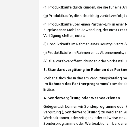
(f) Produktkäufe durch Kunden, die die für eine
(g) Produktkäufe, die nicht richtig zurückverfolg
(h) Produktkäufe über einen Partner-Link in einer
Zugelassenen Mobilen Anwendung, der nicht Creator
Verfügung stellen, nutzt;
(i) Produktkäufe im Rahmen eines Bounty Events (w
(j) Produktkäufe im Rahmen eines Abonnements, so
(k) alle Vorabveröffentlichungen oder Vorbestellu
3. Standardvergütung im Rahmen des Part
Vorbehaltlich der in diesem Vergütungskatalog b
im Rahmen des Partnerprogramms
“) beschri
Erlöse.
4. Sondervergütung oder Werbeaktionen
Gelegentlich können wir Sonderprogramme oder Wer
Vergütung („
Sondervergütung
”) zu verdienen. 
Werbeaktionen jederzeit ganz oder teilweise einz
Sonderprogramme oder Werbeaktionen, bei denen e