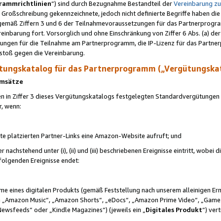
rammrichtlinien
“) sind durch Bezugnahme Bestandteil der
Vereinbarung z
Großschreibung gekennzeichnete, jedoch nicht definierte Begriffe haben die
 gemäß Ziffern 3 und 6 der Teilnahmevoraussetzungen für das Partnerprogram
nbarung fort. Vorsorglich und ohne Einschränkung von Ziffer 6 Abs. (a) der
ungen für die Teilnahme am Partnerprogramm, die IP-Lizenz für das Partner
rstoß gegen die Vereinbarung.
ungskatalog für das Partnerprogramm („Vergütungska
 Umsätze
n in Ziffer 3 dieses Vergütungskatalogs festgelegten Standardvergütungen v
r, wenn:
ite platzierten Partner-Links eine Amazon-Website aufruft; und
r nachstehend unter (i), (ii) und (iii) beschriebenen Ereignisse eintritt, wobe
 folgenden Ereignisse endet:
hme eines digitalen Produkts (gemäß Feststellung nach unserem alleinigen 
 „Amazon Music“, „Amazon Shorts“, „eDocs“, „Amazon Prime Video“, „Game
Newsfeeds“ oder „Kindle Magazines“) (jeweils ein „
Digitales Produkt
“) ver