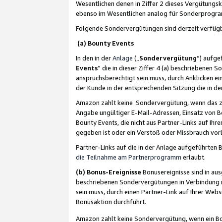
Wesentlichen denen in Ziffer 2 dieses Vergütung
ebenso im Wesentlichen analog für Sonderprogr
Folgende Sondervergütungen sind derzeit verfüg
(a) Bounty Events
In den in der
Anlage
(„
Sondervergütung
“) aufge
Events
“ die in dieser Ziffer 4 (a) beschriebenen 
anspruchsberechtigt sein muss, durch Anklicken ei
der Kunde in der entsprechenden Sitzung die in d
Amazon zahlt keine Sondervergütung, wenn das z
Angabe ungültiger E-Mail-Adressen, Einsatz von B
Bounty Events, die nicht aus Partner-Links auf Ihre
gegeben ist oder ein Verstoß oder Missbrauch vorl
Partner-Links auf die in der Anlage aufgeführte
die Teilnahme am Partnerprogramm
erlaubt.
(b) Bonus-Ereignisse
Bonusereignisse sind in au
beschriebenen Sondervergütungen in Verbindung m
sein muss, durch einen Partner-Link auf Ihrer We
Bonusaktion durchführt.
Amazon zahlt keine Sondervergütung, wenn ein Bon