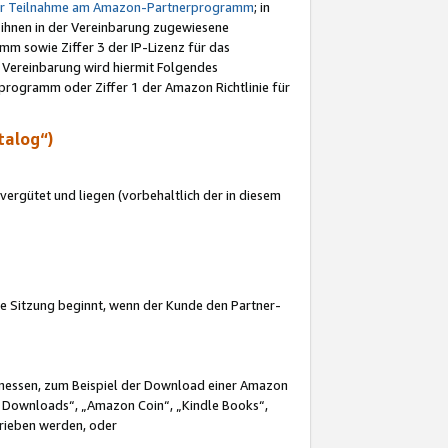
ur Teilnahme am Amazon-Partnerprogramm
; in
 ihnen in der Vereinbarung zugewiesene
m sowie Ziffer 3 der IP-Lizenz für das
 Vereinbarung wird hiermit Folgendes
programm oder Ziffer 1 der Amazon Richtlinie für
talog“)
ergütet und liegen (vorbehaltlich der in diesem
i die Sitzung beginnt, wenn der Kunde den Partner-
Ermessen, zum Beispiel der Download einer Amazon
 Downloads“, „Amazon Coin“, „Kindle Books“,
trieben werden, oder