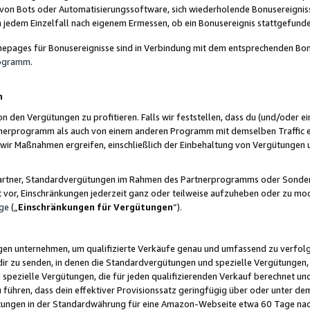
 von Bots oder Automatisierungssoftware, sich wiederholende Bonusereignisse
n jedem Einzelfall nach eigenem Ermessen, ob ein Bonusereignis stattgefund
epages für Bonusereignisse sind in Verbindung mit dem entsprechenden Bonu
rogramm
.
n
den Vergütungen zu profitieren. Falls wir feststellen, dass du (und/oder ein
erprogramm als auch von einem anderen Programm mit demselben Traffic ei
n wir Maßnahmen ergreifen, einschließlich der Einbehaltung von Vergütunge
r Partner, Standardvergütungen im Rahmen des Partnerprogramms oder Sonde
ht vor, Einschränkungen jederzeit ganz oder teilweise aufzuheben oder zu mod
ge
(„
Einschränkungen für Vergütungen
“).
ngen unternehmen, um qualifizierte Verkäufe genau und umfassend zu verfol
dir zu senden, in denen die Standardvergütungen und spezielle Vergütungen, 
pezielle Vergütungen, die für jeden qualifizierenden Verkauf berechnet un
 führen, dass dein effektiver Provisionssatz geringfügig über oder unter dem
ungen in der Standardwährung für eine Amazon-Webseite etwa 60 Tage nach