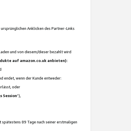
 ursprünglichen Anklicken des Partner-Links
laden und von diesem/dieser bezahlt wird
rodukte auf amazon.co.uk anbieten):
d
 und endet, wenn der Kunde entweder:
erlässt, oder
ls Session
“),
t spätestens 89 Tage nach seiner erstmaligen