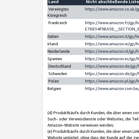
Land
Nicht abschließende List
Vereinigtes
https://www.amazon.co.uk/
Königreich
Frankreich
https://www.amazon.fr/gp/
E78834F9BA58__SECTION_
Italien
https://www.amazon.it/gp/h
Irland
https://www.amazon.ie/gp/
Niederlande
https://www.amazon.nl/gp/
Spanien
https://www.amazon.es/gp/
Deutschland
https://www.amazon.de/gp/
Schweden
https://www.amazon.de/gp/
Polen
https://www.amazon.pl/gp/
Belgien
https://www.amazon.com.be
(d) Produktkäufe durch Kunden, die über einen vo
Such- oder Verweisdienste oder Websites, die Teil
Amazon-Website verwiesen werden;
(e) Produktkäufe durch Kunden, die über einen Li
Website umleitet, ohne dass der Kunde auf der zw