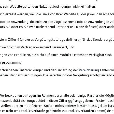
 Amazon-Website geltenden Nutzungsbedingungen nicht einhalten;
t und erfasst werden, weil die Links von Ihrer Website zu der jeweiligen Am
 Mobilen Anwendung, die nicht zu den Zugelassenen Mobilen Anwendungen zählt
s API oder PA API (wie nachstehend unter der IP-Lizenz definiert) oder ander
ie in Ziffer 4 (a) dieses Vergütungskatalogs definiert) (für das Sonderverg
weit nicht im Vertrag abweichend vereinbart, und
ngen von Produkten, die nicht auf einer Produkt-Listenseite verfügbar sind.
nerprogramms
eschriebenen Einschränkungen und der Einhaltung der
Vereinbarung
zahlen wir
ebenen Standardvergütungen. Die Berechnung der Vergütung erfolgt anhand e
beaktionen auflegen, im Rahmen derer alle oder einige Partner die Möglichk
Amazon behält sich (ungeachtet in dieser Ziffer ggf. angegebener Fristen) d
ustellen oder zu modifizieren. Sofern nichts anderes bestimmt ist, gelten 
s nicht um Produktverkäufe geht/nicht zu Produktverkäufen kommt) disqua