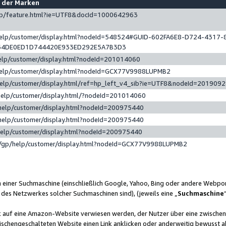
e der Marken
gp/feature.html?ie=UTF8&docId=1000642963
help/customer/display.html?nodeId=548524#GUID-602FA6E8-D724-4317-
64DE0ED1D744420E933ED292E5A7B3D3
elp/customer/display.html?nodeId=201014060
help/customer/display.html?nodeId=GCX77V9988LUPMB2
help/customer/display.html/ref=hp_left_v4_sib?ie=UTF8&nodeId=201909
help/customer/display.html/?nodeId=201014060
help/customer/display.html?nodeId=200975440
help/customer/display.html?nodeId=200975440
help/customer/display.html?nodeId=200975440
/gp/help/customer/display.html?nodeId=GCX77V9988LUPMB2
n einer Suchmaschine (einschließlich Google, Yahoo, Bing oder andere Webp
 des Netzwerkes solcher Suchmaschinen sind), (jeweils eine „
Suchmaschine
nk auf eine Amazon-Website verwiesen werden, der Nutzer über eine zwische
ischengeschalteten Website einen Link anklicken oder anderweitig bewusst a