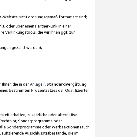
azon-Website nicht ordnungsgemäß formatiert sind;
, oder über einen Partner-Link in einer
e Verlinkungstools, die wir Ihnen ggf. zur
ütungen gezahlt werden);
 Ihnen die in der
Anlage
(„
Standardvergütung
ines bestimmten Prozentsatzes der Qualifizierten
eit erhalten, zusätzliche oder alternative
as Recht vor, Sonderprogramme oder
für alle Sonderprogramme oder Werbeaktionen (auch
lifizierende Ausschlusstatbestände, die im