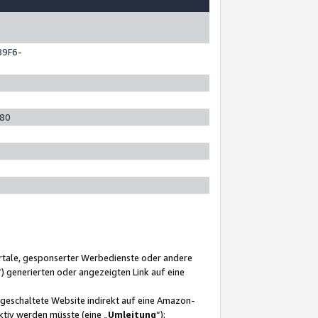
89F6-
280
ortale, gesponserter Werbedienste oder andere
“) generierten oder angezeigten Link auf eine
ngeschaltete Website indirekt auf eine Amazon-
ktiv werden müsste (eine „
Umleitung
“);