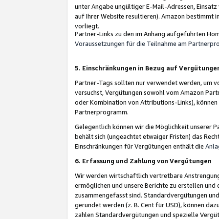
unter Angabe ungültiger E-Mail-Adressen, Einsatz
auf Ihrer Website resultieren). Amazon bestimmt i
vorliegt.
Partner-Links zu den im Anhang aufgeführten Hom
Voraussetzungen für die Teilnahme am Partnerp
5. Einschränkungen in Bezug auf Vergütunge
Partner-Tags sollten nur verwendet werden, um von 
versuchst, Vergütungen sowohl vom Amazon Partn
oder Kombination von Attributions-Links), könne
Partnerprogramm.
Gelegentlich können wir die Möglichkeit unsere
behält sich (ungeachtet etwaiger Fristen) das Rec
Einschränkungen für Vergütungen enthält die
Anla
6. Erfassung und Zahlung von Vergütungen
Wir werden wirtschaftlich vertretbare Anstrengu
ermöglichen und unsere Berichte zu erstellen und 
zusammengefasst sind. Standardvergütungen und s
gerundet werden (z. B. Cent für USD), können dazu
zahlen Standardvergütungen und spezielle Vergüt