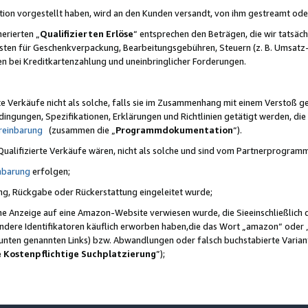
ktion vorgestellt haben, wird an den Kunden versandt, von ihm gestreamt od
erierten „
Qualifizierten Erlöse
“ entsprechen den Beträgen, die wir tatsäch
sten für Geschenkverpackung, Bearbeitungsgebühren, Steuern (z. B. Umsatz-
en bei Kreditkartenzahlung und uneinbringlicher Forderungen.
e Verkäufe nicht als solche, falls sie im Zusammenhang mit einem Verstoß 
ungen, Spezifikationen, Erklärungen und Richtlinien getätigt werden, die 
reinbarung
(zusammen die „
Programmdokumentation
“).
 Qualifizierte Verkäufe wären, nicht als solche und sind vom Partnerprogra
nbarung
erfolgen;
ung, Rückgabe oder Rückerstattung eingeleitet wurde;
ine Anzeige auf eine Amazon-Website verwiesen wurde, die Sieeinschließlich
ndere Identifikatoren käuflich erworben haben,die das Wort „amazon“ oder 
e unten genannten Links) bzw. Abwandlungen oder falsch buchstabierte Varia
e Kostenpflichtige Suchplatzierung
”);