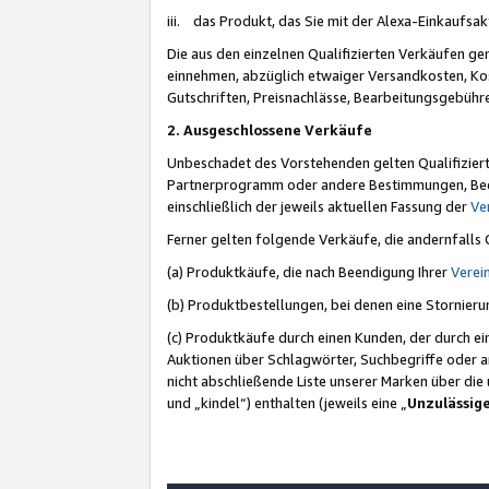
iii. das Produkt, das Sie mit der Alexa-Einkaufsa
Die aus den einzelnen Qualifizierten Verkäufen gen
einnehmen, abzüglich etwaiger Versandkosten, Ko
Gutschriften, Preisnachlässe, Bearbeitungsgebühr
2. Ausgeschlossene Verkäufe
Unbeschadet des Vorstehenden gelten Qualifiziert
Partnerprogramm oder andere Bestimmungen, Beding
einschließlich der jeweils aktuellen Fassung der
Ve
Ferner gelten folgende Verkäufe, die andernfalls
(a) Produktkäufe, die nach Beendigung Ihrer
Verei
(b) Produktbestellungen, bei denen eine Stornier
(c) Produktkäufe durch einen Kunden, der durch e
Auktionen über Schlagwörter, Suchbegriffe oder a
nicht abschließende Liste unserer Marken über di
und „kindel“) enthalten (jeweils eine „
Unzulässig