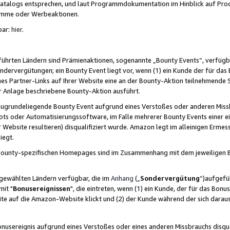
skatalogs entsprechen, und laut Programmdokumentation im Hinblick auf Pr
amme oder Werbeaktionen.
bar:
hier
.
führten Ländern sind Prämienaktionen, sogenannte „Bounty Events“, verfügb
Sondervergütungen; ein Bounty Event liegt vor, wenn (1) ein Kunde der für da
nes Partner-Links auf Ihrer Website eine an der Bounty-Aktion teilnehmende 
er Anlage beschriebene Bounty-Aktion ausführt.
ugrundeliegende Bounty Event aufgrund eines Verstoßes oder anderen Miss
ots oder Automatisierungssoftware, im Falle mehrerer Bounty Events einer e
r Website resultieren) disqualifiziert wurde. Amazon legt im alleinigen Ermess
iegt.
n Bounty-spezifischen Homepages sind im Zusammenhang mit dem jeweiligen
sgewählten Ländern verfügbar, die im
Anhang
(„
Sondervergütung
“)aufgefüh
it "
Bonusereignissen
", die eintreten, wenn (1) ein Kunde, der für das Bon
bsite auf die Amazon-Website klickt und (2) der Kunde während der sich dar
usereignis aufgrund eines Verstoßes oder eines anderen Missbrauchs disqua