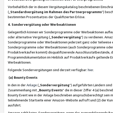
Vorbehaltlich der in diesem Vergütungskatalog beschriebenen Einschr
(„
Standardvergütung im Rahmen des Partnerprogramms
“) besc
bestimmten Prozentsatzes der Qualifizierten Erlöse.
4. Sondervergütung oder Werbeaktionen
Gelegentlich können wir Sonderprogramme oder Werbeaktionen auflegen,
oder alternative Vergütung („
Sondervergütung
”) zu verdienen. Amazo
Sonderprogramme oder Werbeaktionen jederzeit ganz oder teilweise einz
Sonderprogramme oder Werbeaktionen (auch Sonderprogramme oder We
Produktverkäufen kommt) disqualifizierende Ausschlusstatbestände, di
Programmdokumentation im Hinblick auf Produktverkäufe geltende E
Werbeaktionen.
Folgende Sondervergütungen sind derzeit verfügbar:
hier
.
(a) Bounty Events
In den in der
Anlage
(„
Sondervergütung
“) aufgeführten Ländern sind
Zusammenhang mit „
Bounty Events
“ die in dieser Ziffer 4 (a) besch
Bounty Event wie in der Anlage beschrieben anspruchsberechtigt sein mu
teilnehmende Startseite einer Amazon-Website aufruft und (2) der Kun
ausführt.
Amazon zahlt keine Sondervergütung, wenn das zugrundeliegende Boun