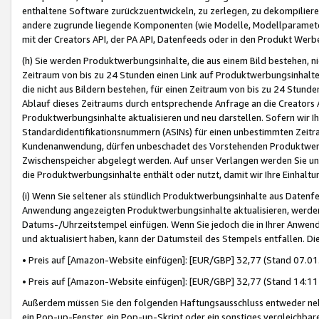
enthaltene Software zurückzuentwickeln, zu zerlegen, zu dekompilier
andere zugrunde liegende Komponenten (wie Modelle, Modellparameter
mit der Creators API, der PA API, Datenfeeds oder in den Produkt Werb
(h) Sie werden Produktwerbungsinhalte, die aus einem Bild bestehen, ni
Zeitraum von bis zu 24 Stunden einen Link auf Produktwerbungsinhalte
die nicht aus Bildern bestehen, für einen Zeitraum von bis zu 24 Stund
Ablauf dieses Zeitraums durch entsprechende Anfrage an die Creators 
Produktwerbungsinhalte aktualisieren und neu darstellen. Sofern wir Ih
Standardidentifikationsnummern (ASINs) für einen unbestimmten Zeitra
Kundenanwendung, dürfen unbeschadet des Vorstehenden Produktwerbu
Zwischenspeicher abgelegt werden. Auf unser Verlangen werden Sie un
die Produktwerbungsinhalte enthält oder nutzt, damit wir Ihre Einhalt
(i) Wenn Sie seltener als stündlich Produktwerbungsinhalte aus Datenfe
Anwendung angezeigten Produktwerbungsinhalte aktualisieren, werden 
Datums-/Uhrzeitstempel einfügen. Wenn Sie jedoch die in Ihrer Anwe
und aktualisiert haben, kann der Datumsteil des Stempels entfallen. Dies
• Preis auf [Amazon-Website einfügen]: [EUR/GBP] 32,77 (Stand 07.01.
• Preis auf [Amazon-Website einfügen]: [EUR/GBP] 32,77 (Stand 14:11 
Außerdem müssen Sie den folgenden Haftungsausschluss entweder neb
ein Pop-up-Fenster, ein Pop-up-Skript oder ein sonstiges vergleichba