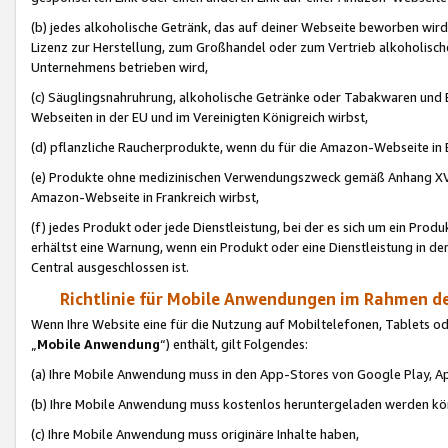
(b) jedes alkoholische Getränk, das auf deiner Webseite beworben wird
Lizenz zur Herstellung, zum Großhandel oder zum Vertrieb alkoholisch
Unternehmens betrieben wird,
(c) Säuglingsnahruhrung, alkoholische Getränke oder Tabakwaren und E
Webseiten in der EU und im Vereinigten Königreich wirbst,
(d) pflanzliche Raucherprodukte, wenn du für die Amazon-Webseite in B
(e) Produkte ohne medizinischen Verwendungszweck gemäß Anhang XVI 
Amazon-Webseite in Frankreich wirbst,
(f) jedes Produkt oder jede Dienstleistung, bei der es sich um ein Prod
erhältst eine Warnung, wenn ein Produkt oder eine Dienstleistung in de
Central ausgeschlossen ist.
Richtlinie für Mobile Anwendungen im Rahmen de
Wenn Ihre Website eine für die Nutzung auf Mobiltelefonen, Tablets 
„
Mobile Anwendung
“) enthält, gilt Folgendes:
(a) Ihre Mobile Anwendung muss in den App-Stores von Google Play, A
(b) Ihre Mobile Anwendung muss kostenlos heruntergeladen werden könn
(c) Ihre Mobile Anwendung muss originäre Inhalte haben,