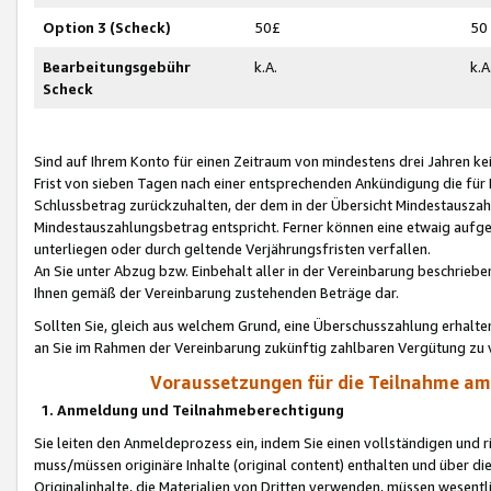
Option 3 (Scheck)
50£
50
Bearbeitungsgebühr
k.A.
k.A
Scheck
Sind auf Ihrem Konto für einen Zeitraum von mindestens drei Jahren kein
Frist von sieben Tagen nach einer entsprechenden Ankündigung die für
Schlussbetrag zurückzuhalten, der dem in der Übersicht Mindestausz
Mindestauszahlungsbetrag entspricht. Ferner können eine etwaig aufg
unterliegen oder durch geltende Verjährungsfristen verfallen.
An Sie unter Abzug bzw. Einbehalt aller in der Vereinbarung beschrieb
Ihnen gemäß der Vereinbarung zustehenden Beträge dar.
Sollten Sie, gleich aus welchem Grund, eine Überschusszahlung erhalte
an Sie im Rahmen der Vereinbarung zukünftig zahlbaren Vergütung zu 
Voraussetzungen für die Teilnahme a
1. Anmeldung und Teilnahmeberechtigung
Sie leiten den Anmeldeprozess ein, indem Sie einen vollständigen und 
muss/müssen originäre Inhalte (original content) enthalten und über d
Originalinhalte, die Materialien von Dritten verwenden, müssen wese