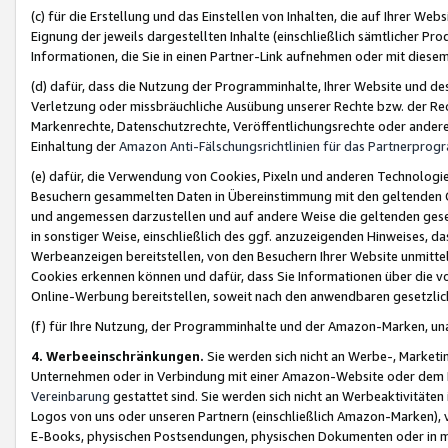
(c) für die Erstellung und das Einstellen von Inhalten, die auf Ihrer We
Eignung der jeweils dargestellten Inhalte (einschließlich sämtlicher 
Informationen, die Sie in einen Partner-Link aufnehmen oder mit diese
(d) dafür, dass die Nutzung der Programminhalte, Ihrer Website und des 
Verletzung oder missbräuchliche Ausübung unserer Rechte bzw. der Recht
Markenrechte, Datenschutzrechte, Veröffentlichungsrechte oder anderer
Einhaltung der
Amazon Anti-Fälschungsrichtlinien für das Partnerpro
(e) dafür, die Verwendung von Cookies, Pixeln und anderen Technologien
Besuchern gesammelten Daten in Übereinstimmung mit den geltenden Ge
und angemessen darzustellen und auf andere Weise die geltenden geset
in sonstiger Weise, einschließlich des ggf. anzuzeigenden Hinweises, d
Werbeanzeigen bereitstellen, von den Besuchern Ihrer Website unmitte
Cookies erkennen können und dafür, dass Sie Informationen über die v
Online-Werbung bereitstellen, soweit nach den anwendbaren gesetzlic
(f) für Ihre Nutzung, der Programminhalte und der Amazon-Marken, u
4. Werbeeinschränkungen.
Sie werden sich nicht an Werbe-, Market
Unternehmen oder in Verbindung mit einer Amazon-Website oder dem Pa
Vereinbarung
gestattet sind. Sie werden sich nicht an Werbeaktivitäten
Logos von uns oder unseren Partnern (einschließlich Amazon-Marken), 
E-Books, physischen Postsendungen, physischen Dokumenten oder in 