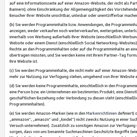
auf eine Informationsseite auf einer Amazon-Website, der nicht als Part
Bannern); ohne Einschränkung der Allgemeingültigkeit des Vorstehende
Besucher Ihrer Website unsichtbar, unlesbar oder unentzifferbar mache
(b) Sie werden Programminhalte bzw. Anwendungen, die Programminhalt
anzeigen, weder verkaufen noch weiterverkaufen, weitergeben, unterli
innerhalb von Werbung außerhalb Ihrer Website (einschließlich Werbun
Website oder einem Dienst (einschließlich Social Networking-Website
Rechte an den Programminhalten oder auf die Programminhalte an eine a
übertragen müssten, und Sie werden keine mit Ihrem Partner-Tag formati
Ihre Website ist.
(c) Sie werden Programminhalte, die nicht mehr auf einer Amazon-Websit
mehr zur Nutzung zur Verfügung stehen, umgehend von Ihrer Website e
(d) Sie werden keine Programminhalte, einschließlich in den Programmin
eine Person bzw. ein Unternehmen ein bestimmtes Produkt, eine Dienstle
geschäftlichen Beziehung oder Verbindung zu diesen steht (einschließli
Programminhalten).
(e) Sie werden Amazon-Marken (wie in den
Markenrichtlinien
definiert) 
„ammazon“, „amaozn“ und „kindel“) nicht zwecks Nutzung in einer Suc
Versuch unternehmen). Zusätzlich zu sonstigen Amazon zur Verfügung 
sorgen, dass von uns benannte Suchmaschinen Geschützte Begriffe (wie 