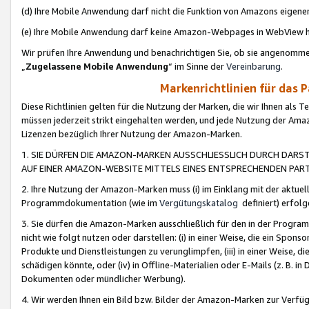
(d) Ihre Mobile Anwendung darf nicht die Funktion von Amazons eige
(e) Ihre Mobile Anwendung darf keine Amazon-Webpages in WebView 
Wir prüfen Ihre Anwendung und benachrichtigen Sie, ob sie angenomm
„
Zugelassene Mobile Anwendung
“ im Sinne der
Vereinbarung
.
Markenrichtlinien für das 
Diese Richtlinien gelten für die Nutzung der Marken, die wir Ihnen als 
müssen jederzeit strikt eingehalten werden, und jede Nutzung der Ama
Lizenzen bezüglich Ihrer Nutzung der Amazon-Marken.
1. SIE DÜRFEN DIE AMAZON-MARKEN AUSSCHLIESSLICH DURCH DARS
AUF EINER AMAZON-WEBSITE MITTELS EINES ENTSPRECHENDEN PART
2. Ihre Nutzung der Amazon-Marken muss (i) im Einklang mit der aktuells
Programmdokumentation (wie im
Vergütungskatalog
definiert) erfolg
3. Sie dürfen die Amazon-Marken ausschließlich für den in der Progr
nicht wie folgt nutzen oder darstellen: (i) in einer Weise, die ein Spo
Produkte und Dienstleistungen zu verunglimpfen, (iii) in einer Weise
schädigen könnte, oder (iv) in Offline-Materialien oder E-Mails (z. B.
Dokumenten oder mündlicher Werbung).
4. Wir werden Ihnen ein Bild bzw. Bilder der Amazon-Marken zur Verfüg