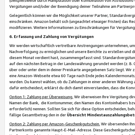
(beispielsweise durch Manipulation oder Kombination von Attributions-
Vergütungen und/oder der Beendigung deiner Teilnahme am Partnerp
Gelegentlich können wir die Möglichkeit unserer Partner, Standardv
einschränken. Amazon behält sich (ungeachtet etwaiger Fristen) das Re
modifizieren. Weitere Informationen zu Einschränkungen für Vergütung
6. Erfassung und Zahlung von Vergütungen
Wir werden wirtschaftlich vertretbare Anstrengungen unternehmen, um 
Nachverfolgung zu ermöglichen und unsere Berichte zu erstellen und di
diesem Monat verdient hast, zusammengefasst sind. Standardvergütung
auf den nächsten Betrag in der Landeswährung gerundet werden (z. B. C
über oder unter dem in deiner Preiskarte angegebenen Satz liegt. Wir
eine Amazon-Webseite etwa 60 Tage nach Ende jedes Kalendermonats, i
wurden. Du kannst wählen, ob du Zahlungen in einer anderen Währung
dafür entscheidest, erklärst du dich damit einverstanden, dass die K
Option 1: Zahlung per Überweisung.
Wir überweisen Ihre Vergütung dir
Namen der Bank, die Kontonummer, den Namen des Kontoinhabers bzw. a
erforderlich) nennen. Sollten Sie sich für diese Option entscheiden, be
fällige Gesamtbetrag den in der
Übersicht Mindestauszahlungsbet
Option 2: Zahlung per Amazon-Geschenkgutschein.
Wir übersenden Ihne
Partnerkonto genannte Haupt-E-Mail-Adresse. Diese Geschenkgutschei