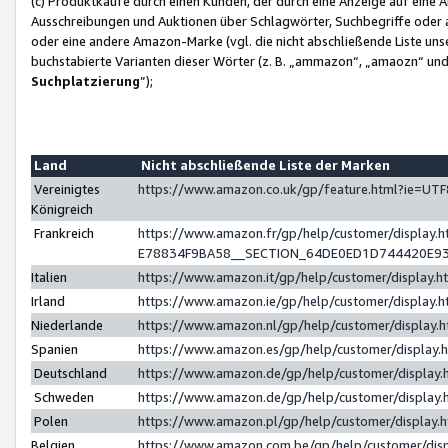
(c) Produktkäufe durch einen Kunden, der durch eine Anzeige auf eine 
Ausschreibungen und Auktionen über Schlagwörter, Suchbegriffe oder 
oder eine andere Amazon-Marke (vgl. die nicht abschließende Liste un
buchstabierte Varianten dieser Wörter (z. B. „ammazon“, „amaozn“ und „
Suchplatzierung
”);
Land
Nicht abschließende Liste der Marken
Vereinigtes
https://www.amazon.co.uk/gp/feature.html?ie=U
Königreich
Frankreich
https://www.amazon.fr/gp/help/customer/displa
E78834F9BA58__SECTION_64DE0ED1D744420E9
Italien
https://www.amazon.it/gp/help/customer/display
Irland
https://www.amazon.ie/gp/help/customer/displa
Niederlande
https://www.amazon.nl/gp/help/customer/display
Spanien
https://www.amazon.es/gp/help/customer/display
Deutschland
https://www.amazon.de/gp/help/customer/displa
Schweden
https://www.amazon.de/gp/help/customer/displa
Polen
https://www.amazon.pl/gp/help/customer/display
Belgien
https://www.amazon.com.be/gp/help/customer/d