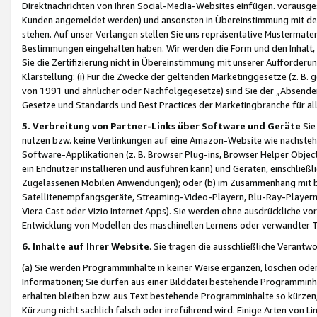
Direktnachrichten von Ihren Social-Media-Websites einfügen. vorausg
Kunden angemeldet werden) und ansonsten in Übereinstimmung mit der
stehen. Auf unser Verlangen stellen Sie uns repräsentative Mustermater
Bestimmungen eingehalten haben. Wir werden die Form und den Inhalt, di
Sie die Zertifizierung nicht in Übereinstimmung mit unserer Aufforderu
Klarstellung: (i) Für die Zwecke der geltenden Marketinggesetze (z. 
von 1991 und ähnlicher oder Nachfolgegesetze) sind Sie der „Absender“ j
Gesetze und Standards und Best Practices der Marketingbranche für 
5. Verbreitung von Partner-Links über Software und Geräte
Sie
nutzen bzw. keine Verlinkungen auf eine Amazon-Website wie nachsteh
Software-Applikationen (z. B. Browser Plug-ins, Browser Helper Objec
ein Endnutzer installieren und ausführen kann) und Geräten, einschlie
Zugelassenen Mobilen Anwendungen); oder (b) im Zusammenhang mit bzw.
Satellitenempfangsgeräte, Streaming-Video-Playern, Blu-Ray-Playern 
Viera Cast oder Vizio Internet Apps). Sie werden ohne ausdrückliche v
Entwicklung von Modellen des maschinellen Lernens oder verwandter 
6. Inhalte auf Ihrer Website
. Sie tragen die ausschließliche Verantwo
(a) Sie werden Programminhalte in keiner Weise ergänzen, löschen oder
Informationen; Sie dürfen aus einer Bilddatei bestehende Programminhal
erhalten bleiben bzw. aus Text bestehende Programminhalte so kürzen, 
Kürzung nicht sachlich falsch oder irreführend wird. Einige Arten von L