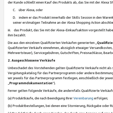
der Kunde schließt einen Kauf des Produkts ab, das Sie mit der Alexa 
C. über Alexa, oder
D. indem er das Produkt innerhalb der Skills Session in den Waren
seiner erstmaligen Teilnahme an der Alexa Shopping Action abschlie
iii. das Produkt, das Sie mit der Alexa-Einkaufsaktion vorgestellt ha
ihm bezahlt.
Die aus den einzelnen Qualifizierten Verkäufen generierten „
Qualifizi
Qualifizierten Verkäufe einnehmen, abzüglich etwaiger Versandkosten
Mehrwertsteuer), Servicegebühren, Gutschriften, Preisnachlässe, Bear
2. Ausgeschlossene Verkäufe
Unbeschadet des Vorstehenden gelten Qualifizierte Verkäufe nicht als
Vergütungskatalog für das Partnerprogramm oder andere Bestimmungen,
wir jeweils für das Partnerprogramm festlegen, einschließlich der jewe
„
Programmdokumentation
“).
Ferner gelten folgende Verkäufe, die andernfalls Qualifizierte Verkä
(a) Produktkäufe, die nach Beendigung Ihrer
Vereinbarung
erfolgen;
(b) Produktbestellungen, bei denen eine Stornierung, Rückgabe oder R