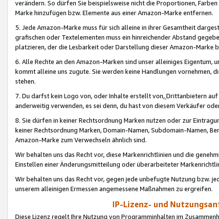
verändern. So dürfen Sie beispielsweise nicht die Proportionen, Farb
Marke hinzufügen bzw. Elemente aus einer Amazon-Marke entfernen.
5. Jede Amazon-Marke muss für sich alleine in ihrer Gesamtheit darge
grafischen oder Textelementen muss ein hinreichender Abstand gegebe
platzieren, der die Lesbarkeit oder Darstellung dieser Amazon-Marke b
6. Alle Rechte an den Amazon-Marken sind unser alleiniges Eigentum, 
kommt alleine uns zugute. Sie werden keine Handlungen vornehmen, 
stehen.
7. Du darfst kein Logo von, oder Inhalte erstellt von,
Drittanbietern au
anderweitig verwenden, es sei denn, du hast von diesem Verkäufer oder
8. Sie dürfen in keiner Rechtsordnung Marken nutzen oder zur Eintragu
keiner Rechtsordnung Marken, Domain-Namen, Subdomain-Namen, Benu
Amazon-Marke zum Verwechseln ähnlich sind.
Wir behalten uns das Recht vor, diese Markenrichtlinien und die gene
Einstellen einer Änderungsmitteilung oder überarbeiteter Markenricht
Wir behalten uns das Recht vor, gegen jede unbefugte Nutzung bzw. jede 
unserem alleinigen Ermessen angemessene Maßnahmen zu ergreifen.
IP-Lizenz- und Nutzungsan
Diese Lizenz regelt Ihre Nutzung von Programminhalten im Zusammen