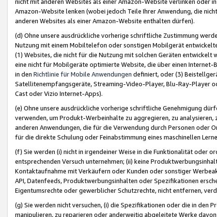
nicht mit anderen Websites als einer Amazon-Website verlinken oder i
Amazon-Website lenken (wobei jedoch Teile Ihrer Anwendung, die nich
anderen Websites als einer Amazon-Website enthalten dürfen).
(d) Ohne unsere ausdrückliche vorherige schriftliche Zustimmung werd
Nutzung mit einem Mobiltelefon oder sonstigen Mobilgerät entwickelt
(1) Websites, die nicht für die Nutzung mit solchen Geräten entwickelt
eine nicht für Mobilgeräte optimierte Website, die über einen Interne
in den
Richtlinie für Mobile Anwendungen
definiert, oder (3) Beistellge
Satellitenempfangsgeräte, Streaming-Video-Player, Blu-Ray-Player ode
Cast oder Vizio Internet-Apps).
(e) Ohne unsere ausdrückliche vorherige schriftliche Genehmigung dürfe
verwenden, um Produkt-Werbeinhalte zu aggregieren, zu analysieren, 
anderen Anwendungen, die für die Verwendung durch Personen oder Or
für die direkte Schulung oder Feinabstimmung eines maschinellen Lern
(f) Sie werden (i) nicht in irgendeiner Weise in die Funktionalität ode
entsprechenden Versuch unternehmen; (ii) keine Produktwerbungsinha
Kontaktaufnahme mit Verkäufern oder Kunden oder sonstiger Werbeaktiv
API, Datenfeeds, Produktwerbungsinhalten oder Spezifikationen erschei
Eigentumsrechte oder gewerblicher Schutzrechte, nicht entfernen, verd
(g) Sie werden nicht versuchen, (i) die Spezifikationen oder die in de
manipulieren, zu reparieren oder anderweitig abgeleitete Werke davon z