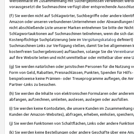
Werbeinhalte im Zusammenhang mit Suchergebnissen verwendet werden,
vorausgesetzt die Suchmaschine verfügt über entsprechende Ausschlu
(f) Sie werden nicht auf Schlagwörter, Suchbegriffe oder andere Ident
Amazon oder unseren verbundenen Unternehmen oder Abwandlungen bzw
nicht abschließende Liste unserer Marken entnehmen Sie bitte der Nich
Schlagwortauktionen auf Suchmaschinen teilnehmen, wenn die sich da
Kostenpflichtige Suchplatzierung (wie im
Vergütungskatalog
definiert
Suchmaschinen Links zur Verfügung stellen, damit Sie bei allgemeinen I
kostenfreien Suchergebnissen) auftauchen, solange Sie die
Vereinbaru
auf Ihre Website leiten und nicht unmittelbar oder mittelbar über eine
(g) Sie werden natürlichen oder juristischen Personen für die Nutzung 
Form von Geld, Rabatten, Preisnachlässen, Punkten, Spenden für Hilfs
beispielsweise keine Prämien- oder Treueprogramme auflegen, die Anrei
Partner-Links zu besuchen.
(h) Sie werden die Inhalte von elektronischen Formularen oder anderem M
abfangen, aufzeichnen, umleiten, auslesen, auslegen oder ausfüllen.
(i) Sie werden keine Kontodaten, die unsere Kunden im Zusammenhang 
Kunden der Amazon-Websites), abfragen, erheben, einholen, speichern,
(j) Sie werden Funktionen von Schaltflächen, Links oder andere Funkti
(k) Sie werden keine Bestellungen oder andere Geschäfte über eine Ama