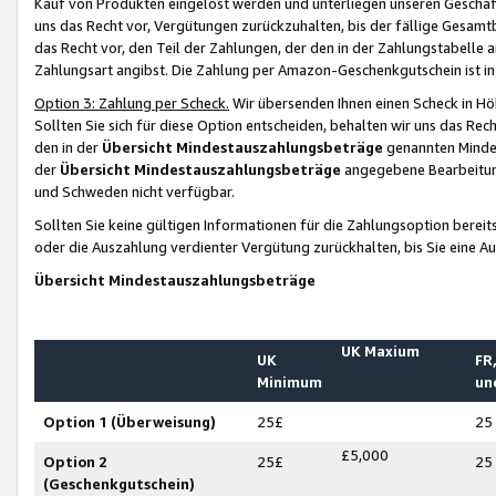
Kauf von Produkten eingelöst werden und unterliegen unseren Geschäf
uns das Recht vor, Vergütungen zurückzuhalten, bis der fällige Gesamt
das Recht vor, den Teil der Zahlungen, der den in der Zahlungstabelle 
Zahlungsart angibst. Die Zahlung per Amazon-Geschenkgutschein ist in
Option 3: Zahlung per Scheck.
Wir übersenden Ihnen einen Scheck in Höh
Sollten Sie sich für diese Option entscheiden, behalten wir uns das Rec
den in der
Übersicht Mindestauszahlungsbeträge
genannten Mindest
der
Übersicht Mindestauszahlungsbeträge
angegebene Bearbeitung
und Schweden nicht verfügbar.
Sollten Sie keine gültigen Informationen für die Zahlungsoption bereit
oder die Auszahlung verdienter Vergütung zurückhalten, bis Sie eine A
Übersicht Mindestauszahlungsbeträge
UK Maxium
UK
FR,
Minimum
un
Option 1 (Überweisung)
25£
25
£5,000
Option 2
25£
25
(Geschenkgutschein)