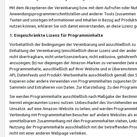
Mit dem Akzeptieren der Vereinbarung bzw. mit dem Aufrufen oder Nutz
Anwendungsprogrammierschnittstellen und anderer Tools (zusammen die
Texten und sonstigen Informationen und Inhalten in Bezug auf Produkte
nutzen können, erklären Sie sich damit einverstanden, an diese Lizenz 
1. Eingeschränkte Lizenz für Programminhalte
Vorbehaltlich der Bedingungen der Vereinbarung und ausschließlich z
Einhaltung der Vereinbarung (einschließlich dieser Lizenz und der ande
nicht übertragbare, nicht unterlizenzierbare, nicht exklusive, gebühren
anzuzeigen; (b) nur diejenigen der Amazon-Marken zu verwenden (wie in 
Programminhalte, ausschließlich auf Ihrer Website und in Übereinstimmu
API, Datenfeeds und Produkt-Werbeinhalte ausschließlich gemäß den Spe
Kopieren oder andere Verwenden von Programminhalten zugunsten Dri
Sammeln und Extrahieren von Daten. Zur Klarstellung: Zu den Program
Sie werden Programminhalte ausschließlich nach Maßgabe der Besti
hiermit eingeräumten Lizenz nutzen. Unbeschadet des Vorstehenden we
Umsätze auf eine Amazon-Website zu leiten, und werden Programminhal
Verbindung mit Programminhalten Besucher auf andere Websites als ein
unmittelbarem Zusammenhang mit den Programminhalten stehen, Links z
Nutzung der Programminhalte ausschließlich mit der betreffenden Pr
nicht mit einer anderen Webpage verlinken.