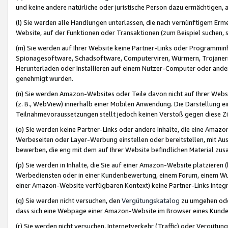
und keine andere natürliche oder juristische Person dazu ermächtigen, a
(l) Sie werden alle Handlungen unterlassen, die nach vernünftigem Erme
Website, auf der Funktionen oder Transaktionen (zum Beispiel suchen, s
(m) Sie werden auf Ihrer Website keine Partner-Links oder Programmin
Spionagesoftware, Schadsoftware, Computerviren, Würmern, Trojaner
Herunterladen oder Installieren auf einem Nutzer-Computer oder ande
genehmigt wurden.
(n) Sie werden Amazon-Websites oder Teile davon nicht auf Ihrer Websi
(z. B., WebView) innerhalb einer Mobilen Anwendung. Die Darstellung ein
Teilnahmevoraussetzungen stellt jedoch keinen Verstoß gegen diese Zif
(o) Sie werden keine Partner-Links oder andere Inhalte, die eine Am
Werbeseiten oder Layer-Werbung einstellen oder bereitstellen, mit Au
bewerben, die eng mit dem auf Ihrer Website befindlichen Material z
(p) Sie werden in Inhalte, die Sie auf einer Amazon-Website platzier
Werbediensten oder in einer Kundenbewertung, einem Forum, einem Wun
einer Amazon-Website verfügbaren Kontext) keine Partner-Links integr
(q) Sie werden nicht versuchen, den
Vergütungskatalog
zu umgehen oder
dass sich eine Webpage einer Amazon-Website im Browser eines Kunden 
(r) Sie werden nicht versuchen, Internetverkehr (Traffic) oder Vergü