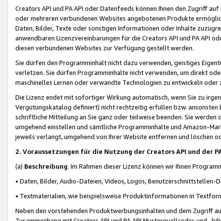
Creators API und PA API oder Datenfeeds können Ihnen den Zugriff auf D
oder mehreren verbundenen Websites angebotenen Produkte ermögliche
Daten, Bilder, Texte oder sonstigen Informationen oder Inhalte zuzugre
anwendbaren Lizenzvereinbarungen für die Creators API und PA API od
diesen verbundenen Websites zur Verfügung gestellt werden.
Sie dürfen den Programminhalt nicht dazu verwenden, geistiges Eigent
verletzen. Sie dürfen Programminhalte nicht verwenden, um direkt ode
maschinelles Lernen oder verwandte Technologien zu entwickeln oder zu
Die Lizenz endet mit sofortiger Wirkung automatisch, wenn Sie zu irg
Vergütungskatalog definiert) nicht rechtzeitig erfüllen bzw. ansonsten
schriftliche Mitteilung an Sie ganz oder teilweise beenden. Sie werden
umgehend einstellen und sämtliche Programminhalte und Amazon-Marke
jeweils verlangt, umgehend von Ihrer Website entfernen und löschen od
2. Voraussetzungen für die Nutzung der Creators API und der P
(a)
Beschreibung
. Im Rahmen dieser Lizenz können wir Ihnen Programmi
• Daten, Bilder, Audio-Dateien, Videos, Logos, Benutzerschnittstellen-
• Textmaterialien, wie beispielsweise Produktinformationen in Textfor
Neben den vorstehenden Produktwerbungsinhalten und dem Zugriff auf 
Zusammenhang mit Creators API und PA API Musterquellcodes und -bibli