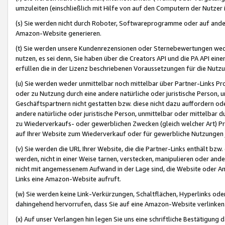
umzuleiten (einschließlich mit Hilfe von auf den Computern der Nutzer i
(s) Sie werden nicht durch Roboter, Softwareprogramme oder auf andere
Amazon-Website generieren.
(t) Sie werden unsere Kundenrezensionen oder Sternebewertungen wed
nutzen, es sei denn, Sie haben über die Creators API und die PA API e
erfüllen die in der Lizenz beschriebenen Voraussetzungen für die Nutzu
(u) Sie werden weder unmittelbar noch mittelbar über Partner-Links P
oder zu Nutzung durch eine andere natürliche oder juristische Person,
Geschäftspartnern nicht gestatten bzw. diese nicht dazu auffordern od
andere natürliche oder juristische Person, unmittelbar oder mittelbar
zu Wiederverkaufs- oder gewerblichen Zwecken (gleich welcher Art) 
auf Ihrer Website zum Wiederverkauf oder für gewerbliche Nutzungen 
(v) Sie werden die URL Ihrer Website, die die Partner-Links enthält b
werden, nicht in einer Weise tarnen, verstecken, manipulieren oder and
nicht mit angemessenem Aufwand in der Lage sind, die Website oder A
Links eine Amazon-Website aufruft.
(w) Sie werden keine Link-Verkürzungen, Schaltflächen, Hyperlinks ode
dahingehend hervorrufen, dass Sie auf eine Amazon-Website verlinken
(x) Auf unser Verlangen hin legen Sie uns eine schriftliche Bestätigung