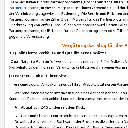
Diese Richtlinien für das Partnerprogramm („
Programmrichtlinien
“)
Partnerprogramm
; in diesen Programmrichtlinien verwendete und durch
der Vereinbarung zugewiesene Bedeutung. Die Rechte und Pflichten de
Partnerprogramm sowie Ziffer 3 der IP-Lizenz für das Partnerprogram
Einschränkung von Ziffer 6 Abs. (a) der Vereinbarung wird hiermit Fol
Partnerprogramm, die IP-Lizenz für das Partnerprogramm oder Ziffer 1
gegen die Vereinbarung.
Vergütungskatalog für das 
1. Qualifizierte Verkäufe und Qualifizierte Umsätze
„
Qualifizierte Verkäufe
“ werden von uns mit den in Ziffer 3 diese
(vorbehaltlich der in diesem Vergütungskatalog beschriebenen Ausnah
(a) Partner- Link auf Ihrer Site
:
i. ein Kunde durch Anklicken eines auf Ihrer Website platzierten Part
ii. während einer einzigen Internetsitzung eines der nachstehend unter (i)
Kunde den Partner-Link anklickt und mit dem zuerst eintretenden der f
A. Ablauf von 24 Stunden seit dem Klick,
B. der Kunde bestellt ein Produkt, mit Ausnahme eines digitalen P
Download einer Amazon Software oder Produkte, die unter dem N
Downloads“, „Amazon Coin“, „Kindle Books“, „Kindle Newspapers“, „