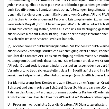
jeden Musterquellcode bzw. jede Musterbibliothek geltenden gesonder
auch Spezifikationen, Benutzerhandbücher, Anleitungen, Begleitmaterial
denen die für die ordnungsgemäße Nutzung von Creators API und PA A
technischen Anforderungen und Test- und Leistungskriterien (zusammen
verwendete Begriff „Produktwerbungsinhalte“ schließt ausdrücklich al
Lizenz zur Verfügung stellen, sowie alle von uns zur Verfügung gestel
ausdrücklich nicht auf Daten, Bilder, Texte oder sonstige Informatione
es sich nicht um eine Amazon-Website handelt.
(b) Abrufen von Produktwerbungsinhalten. Sie können Produkt-Werbein
ausdrückliche vorherige schriftliche Genehmigung erteilt haben, könn
wir über die Creators API Feeds zur Verfügung stellen. Wenn Sie Produk
Nutzung von Datenfeeds dieser Lizenz. Sie erkennen an, dass wir Creat
API oder Datenfeeds jederzeit ändern, auslaufen lassen oder neu veröffe
Verantwortung liegt, sicherzustellen, dass Ihr Zugriff auf die und Ihr
jeweiligen Zeitpunkt aktuellen Anforderungen (einschließlich dieser Liz
Zur Identifizierung Ihres Kontos und zum Stellen von Anfragen an Crea
Schlüssel und einem privaten Schlüssel (jedes Schlüsselpaar eine „Kon
Rahmen des Amazon-Partnerprogramms zugeteilte Partner-ID oder ein
Kontokennungen über den Creators API und PA API Kontoerstellungspro
Um Programmwerbeinhalte über die Creators API Dienste zu erhalten, m