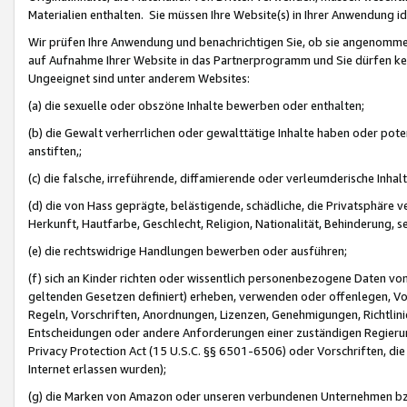
Materialien enthalten. Sie müssen Ihre Website(s) in Ihrer Anwendung ide
Wir prüfen Ihre Anwendung und benachrichtigen Sie, ob sie angenommen
auf Aufnahme Ihrer Website in das Partnerprogramm und Sie dürfen kei
Ungeeignet sind unter anderem Websites:
(a) die sexuelle oder obszöne Inhalte bewerben oder enthalten;
(b) die Gewalt verherrlichen oder gewalttätige Inhalte haben oder pot
anstiften,;
(c) die falsche, irreführende, diffamierende oder verleumderische Inha
(d) die von Hass geprägte, belästigende, schädliche, die Privatsphäre v
Herkunft, Hautfarbe, Geschlecht, Religion, Nationalität, Behinderung, 
(e) die rechtswidrige Handlungen bewerben oder ausführen;
(f) sich an Kinder richten oder wissentlich personenbezogene Daten vo
geltenden Gesetzen definiert) erheben, verwenden oder offenlegen, Vo
Regeln, Vorschriften, Anordnungen, Lizenzen, Genehmigungen, Richtlini
Entscheidungen oder andere Anforderungen einer zuständigen Regierung
Privacy Protection Act (15 U.S.C. §§ 6501-6506) oder Vorschriften, di
Internet erlassen wurden);
(g) die Marken von Amazon oder unseren verbundenen Unternehmen b