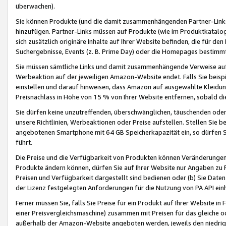
überwachen).
Sie können Produkte (und die damit zusammenhängenden Partner-Links)
hinzufügen. Partner-Links müssen auf Produkte (wie im Produktkatalog de
sich zusätzlich originäre Inhalte auf Ihrer Website befinden, die für 
Suchergebnisse, Events (z. B. Prime Day) oder die Homepages bestimmte
Sie müssen sämtliche Links und damit zusammenhängende Verweise auf z
Werbeaktion auf der jeweiligen Amazon-Website endet. Falls Sie beisp
einstellen und darauf hinweisen, dass Amazon auf ausgewählte Kleidun
Preisnachlass in Höhe von 15 % von Ihrer Website entfernen, sobald di
Sie dürfen keine unzutreffenden, überschwänglichen, täuschenden od
unsere Richtlinien, Werbeaktionen oder Preise aufstellen. Stellen Sie 
angebotenen Smartphone mit 64 GB Speicherkapazität ein, so dürfen S
führt.
Die Preise und die Verfügbarkeit von Produkten können Veränderungen 
Produkte ändern können, dürfen Sie auf Ihrer Website nur Angaben zu P
Preisen und Verfügbarkeit dargestellt sind bedienen oder (b) Sie Daten
der Lizenz festgelegten Anforderungen für die Nutzung von PA API einh
Ferner müssen Sie, falls Sie Preise für ein Produkt auf Ihrer Website in 
einer Preisvergleichsmaschine) zusammen mit Preisen für das gleiche o
außerhalb der Amazon-Website angeboten werden, jeweils den niedrigst