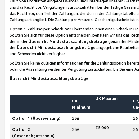
Kauf von Produkten eingelöst werden und unterliegen unseren Geschäf
uns das Recht vor, Vergütungen zurückzuhalten, bis der fällige Gesamt
das Recht vor, den Teil der Zahlungen, der den in der Zahlungstabelle 
Zahlungsart angibst. Die Zahlung per Amazon-Geschenkgutschein ist in
Option 3: Zahlung per Scheck.
Wir übersenden Ihnen einen Scheck in Höh
Sollten Sie sich für diese Option entscheiden, behalten wir uns das Rec
den in der
Übersicht Mindestauszahlungsbeträge
genannten Mindest
der
Übersicht Mindestauszahlungsbeträge
angegebene Bearbeitung
und Schweden nicht verfügbar.
Sollten Sie keine gültigen Informationen für die Zahlungsoption bereit
oder die Auszahlung verdienter Vergütung zurückhalten, bis Sie eine A
Übersicht Mindestauszahlungsbeträge
UK Maxium
UK
FR,
Minimum
un
Option 1 (Überweisung)
25£
25
£5,000
Option 2
25£
25
(Geschenkgutschein)