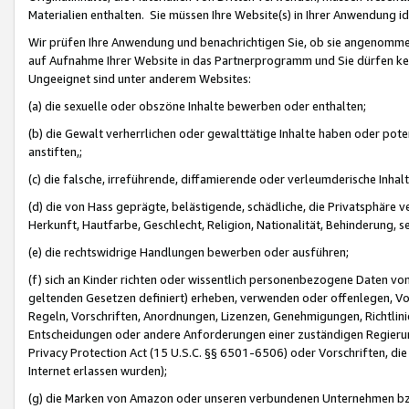
Materialien enthalten. Sie müssen Ihre Website(s) in Ihrer Anwendung ide
Wir prüfen Ihre Anwendung und benachrichtigen Sie, ob sie angenommen
auf Aufnahme Ihrer Website in das Partnerprogramm und Sie dürfen kei
Ungeeignet sind unter anderem Websites:
(a) die sexuelle oder obszöne Inhalte bewerben oder enthalten;
(b) die Gewalt verherrlichen oder gewalttätige Inhalte haben oder pot
anstiften,;
(c) die falsche, irreführende, diffamierende oder verleumderische Inha
(d) die von Hass geprägte, belästigende, schädliche, die Privatsphäre v
Herkunft, Hautfarbe, Geschlecht, Religion, Nationalität, Behinderung, 
(e) die rechtswidrige Handlungen bewerben oder ausführen;
(f) sich an Kinder richten oder wissentlich personenbezogene Daten vo
geltenden Gesetzen definiert) erheben, verwenden oder offenlegen, Vo
Regeln, Vorschriften, Anordnungen, Lizenzen, Genehmigungen, Richtlini
Entscheidungen oder andere Anforderungen einer zuständigen Regierung
Privacy Protection Act (15 U.S.C. §§ 6501-6506) oder Vorschriften, di
Internet erlassen wurden);
(g) die Marken von Amazon oder unseren verbundenen Unternehmen b