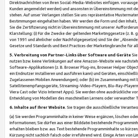
Direktnachrichten von Ihren Social-Media-Websites einfügen. vorausg
Kunden angemeldet werden) und ansonsten in Übereinstimmung mit der
stehen. Auf unser Verlangen stellen Sie uns repräsentative Mustermater
Bestimmungen eingehalten haben. Wir werden die Form und den Inhalt, di
Sie die Zertifizierung nicht in Übereinstimmung mit unserer Aufforderu
Klarstellung: (i) Für die Zwecke der geltenden Marketinggesetze (z. 
von 1991 und ähnlicher oder Nachfolgegesetze) sind Sie der „Absender“ j
Gesetze und Standards und Best Practices der Marketingbranche für 
5. Verbreitung von Partner-Links über Software und Geräte
Sie
nutzen bzw. keine Verlinkungen auf eine Amazon-Website wie nachsteh
Software-Applikationen (z. B. Browser Plug-ins, Browser Helper Objec
ein Endnutzer installieren und ausführen kann) und Geräten, einschlie
Zugelassenen Mobilen Anwendungen); oder (b) im Zusammenhang mit bzw.
Satellitenempfangsgeräte, Streaming-Video-Playern, Blu-Ray-Playern 
Viera Cast oder Vizio Internet Apps). Sie werden ohne ausdrückliche v
Entwicklung von Modellen des maschinellen Lernens oder verwandter 
6. Inhalte auf Ihrer Website
. Sie tragen die ausschließliche Verantwo
(a) Sie werden Programminhalte in keiner Weise ergänzen, löschen oder
Informationen; Sie dürfen aus einer Bilddatei bestehende Programminhal
erhalten bleiben bzw. aus Text bestehende Programminhalte so kürzen, 
Kürzung nicht sachlich falsch oder irreführend wird. Einige Arten von L