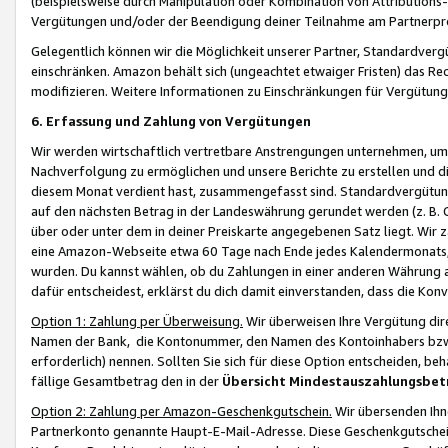
(beispielsweise durch Manipulation oder Kombination von Attributions-
Vergütungen und/oder der Beendigung deiner Teilnahme am Partnerp
Gelegentlich können wir die Möglichkeit unserer Partner, Standardv
einschränken. Amazon behält sich (ungeachtet etwaiger Fristen) das Re
modifizieren. Weitere Informationen zu Einschränkungen für Vergütung
6. Erfassung und Zahlung von Vergütungen
Wir werden wirtschaftlich vertretbare Anstrengungen unternehmen, um 
Nachverfolgung zu ermöglichen und unsere Berichte zu erstellen und di
diesem Monat verdient hast, zusammengefasst sind. Standardvergütung
auf den nächsten Betrag in der Landeswährung gerundet werden (z. B. C
über oder unter dem in deiner Preiskarte angegebenen Satz liegt. Wir
eine Amazon-Webseite etwa 60 Tage nach Ende jedes Kalendermonats, i
wurden. Du kannst wählen, ob du Zahlungen in einer anderen Währung
dafür entscheidest, erklärst du dich damit einverstanden, dass die K
Option 1: Zahlung per Überweisung.
Wir überweisen Ihre Vergütung dir
Namen der Bank, die Kontonummer, den Namen des Kontoinhabers bzw. a
erforderlich) nennen. Sollten Sie sich für diese Option entscheiden, be
fällige Gesamtbetrag den in der
Übersicht Mindestauszahlungsbet
Option 2: Zahlung per Amazon-Geschenkgutschein.
Wir übersenden Ihne
Partnerkonto genannte Haupt-E-Mail-Adresse. Diese Geschenkgutschei