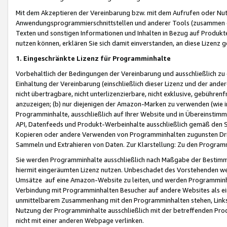
Mit dem Akzeptieren der Vereinbarung bzw. mit dem Aufrufen oder Nutz
Anwendungsprogrammierschnittstellen und anderer Tools (zusammen die
Texten und sonstigen Informationen und Inhalten in Bezug auf Produkte
nutzen können, erklären Sie sich damit einverstanden, an diese Lizenz 
1. Eingeschränkte Lizenz für Programminhalte
Vorbehaltlich der Bedingungen der Vereinbarung und ausschließlich z
Einhaltung der Vereinbarung (einschließlich dieser Lizenz und der ande
nicht übertragbare, nicht unterlizenzierbare, nicht exklusive, gebühren
anzuzeigen; (b) nur diejenigen der Amazon-Marken zu verwenden (wie in 
Programminhalte, ausschließlich auf Ihrer Website und in Übereinstimmu
API, Datenfeeds und Produkt-Werbeinhalte ausschließlich gemäß den Spe
Kopieren oder andere Verwenden von Programminhalten zugunsten Dri
Sammeln und Extrahieren von Daten. Zur Klarstellung: Zu den Program
Sie werden Programminhalte ausschließlich nach Maßgabe der Besti
hiermit eingeräumten Lizenz nutzen. Unbeschadet des Vorstehenden we
Umsätze auf eine Amazon-Website zu leiten, und werden Programminhal
Verbindung mit Programminhalten Besucher auf andere Websites als ein
unmittelbarem Zusammenhang mit den Programminhalten stehen, Links z
Nutzung der Programminhalte ausschließlich mit der betreffenden Pr
nicht mit einer anderen Webpage verlinken.