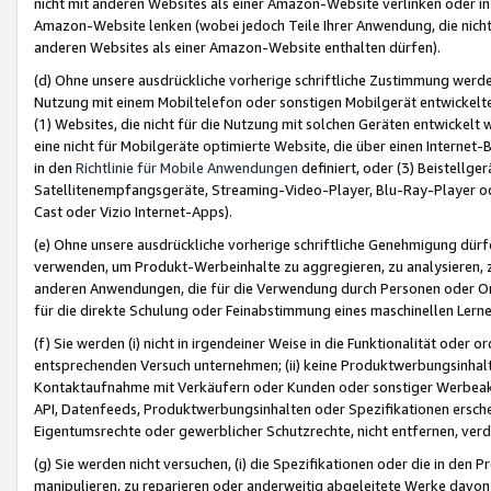
nicht mit anderen Websites als einer Amazon-Website verlinken oder i
Amazon-Website lenken (wobei jedoch Teile Ihrer Anwendung, die nich
anderen Websites als einer Amazon-Website enthalten dürfen).
(d) Ohne unsere ausdrückliche vorherige schriftliche Zustimmung werd
Nutzung mit einem Mobiltelefon oder sonstigen Mobilgerät entwickelt
(1) Websites, die nicht für die Nutzung mit solchen Geräten entwickelt
eine nicht für Mobilgeräte optimierte Website, die über einen Interne
in den
Richtlinie für Mobile Anwendungen
definiert, oder (3) Beistellge
Satellitenempfangsgeräte, Streaming-Video-Player, Blu-Ray-Player ode
Cast oder Vizio Internet-Apps).
(e) Ohne unsere ausdrückliche vorherige schriftliche Genehmigung dürfe
verwenden, um Produkt-Werbeinhalte zu aggregieren, zu analysieren, 
anderen Anwendungen, die für die Verwendung durch Personen oder Or
für die direkte Schulung oder Feinabstimmung eines maschinellen Lern
(f) Sie werden (i) nicht in irgendeiner Weise in die Funktionalität ode
entsprechenden Versuch unternehmen; (ii) keine Produktwerbungsinha
Kontaktaufnahme mit Verkäufern oder Kunden oder sonstiger Werbeaktiv
API, Datenfeeds, Produktwerbungsinhalten oder Spezifikationen erschei
Eigentumsrechte oder gewerblicher Schutzrechte, nicht entfernen, verd
(g) Sie werden nicht versuchen, (i) die Spezifikationen oder die in de
manipulieren, zu reparieren oder anderweitig abgeleitete Werke davon z