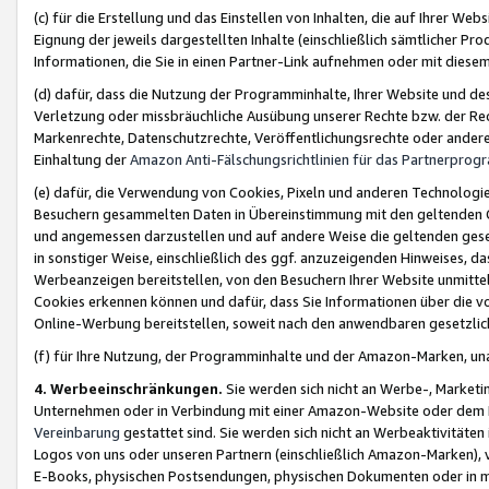
(c) für die Erstellung und das Einstellen von Inhalten, die auf Ihrer We
Eignung der jeweils dargestellten Inhalte (einschließlich sämtlicher 
Informationen, die Sie in einen Partner-Link aufnehmen oder mit diese
(d) dafür, dass die Nutzung der Programminhalte, Ihrer Website und des 
Verletzung oder missbräuchliche Ausübung unserer Rechte bzw. der Recht
Markenrechte, Datenschutzrechte, Veröffentlichungsrechte oder anderer
Einhaltung der
Amazon Anti-Fälschungsrichtlinien für das Partnerpro
(e) dafür, die Verwendung von Cookies, Pixeln und anderen Technologien
Besuchern gesammelten Daten in Übereinstimmung mit den geltenden Ge
und angemessen darzustellen und auf andere Weise die geltenden geset
in sonstiger Weise, einschließlich des ggf. anzuzeigenden Hinweises, d
Werbeanzeigen bereitstellen, von den Besuchern Ihrer Website unmitte
Cookies erkennen können und dafür, dass Sie Informationen über die v
Online-Werbung bereitstellen, soweit nach den anwendbaren gesetzlic
(f) für Ihre Nutzung, der Programminhalte und der Amazon-Marken, u
4. Werbeeinschränkungen.
Sie werden sich nicht an Werbe-, Market
Unternehmen oder in Verbindung mit einer Amazon-Website oder dem Pa
Vereinbarung
gestattet sind. Sie werden sich nicht an Werbeaktivitäten
Logos von uns oder unseren Partnern (einschließlich Amazon-Marken), 
E-Books, physischen Postsendungen, physischen Dokumenten oder in 