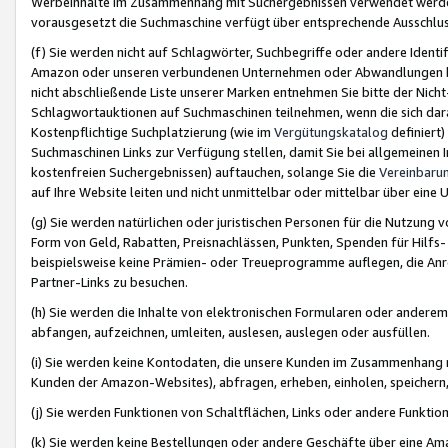
Werbeinhalte im Zusammenhang mit Suchergebnissen verwendet werden,
vorausgesetzt die Suchmaschine verfügt über entsprechende Ausschlu
(f) Sie werden nicht auf Schlagwörter, Suchbegriffe oder andere Ident
Amazon oder unseren verbundenen Unternehmen oder Abwandlungen bzw
nicht abschließende Liste unserer Marken entnehmen Sie bitte der Nich
Schlagwortauktionen auf Suchmaschinen teilnehmen, wenn die sich da
Kostenpflichtige Suchplatzierung (wie im
Vergütungskatalog
definiert
Suchmaschinen Links zur Verfügung stellen, damit Sie bei allgemeinen I
kostenfreien Suchergebnissen) auftauchen, solange Sie die
Vereinbaru
auf Ihre Website leiten und nicht unmittelbar oder mittelbar über eine
(g) Sie werden natürlichen oder juristischen Personen für die Nutzung 
Form von Geld, Rabatten, Preisnachlässen, Punkten, Spenden für Hilfs
beispielsweise keine Prämien- oder Treueprogramme auflegen, die Anrei
Partner-Links zu besuchen.
(h) Sie werden die Inhalte von elektronischen Formularen oder anderem M
abfangen, aufzeichnen, umleiten, auslesen, auslegen oder ausfüllen.
(i) Sie werden keine Kontodaten, die unsere Kunden im Zusammenhang 
Kunden der Amazon-Websites), abfragen, erheben, einholen, speichern,
(j) Sie werden Funktionen von Schaltflächen, Links oder andere Funkti
(k) Sie werden keine Bestellungen oder andere Geschäfte über eine Ama