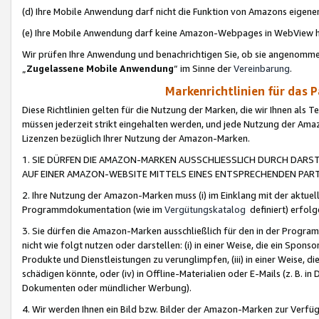
(d) Ihre Mobile Anwendung darf nicht die Funktion von Amazons eige
(e) Ihre Mobile Anwendung darf keine Amazon-Webpages in WebView 
Wir prüfen Ihre Anwendung und benachrichtigen Sie, ob sie angenomm
„
Zugelassene Mobile Anwendung
“ im Sinne der
Vereinbarung
.
Markenrichtlinien für das 
Diese Richtlinien gelten für die Nutzung der Marken, die wir Ihnen als 
müssen jederzeit strikt eingehalten werden, und jede Nutzung der Ama
Lizenzen bezüglich Ihrer Nutzung der Amazon-Marken.
1. SIE DÜRFEN DIE AMAZON-MARKEN AUSSCHLIESSLICH DURCH DARS
AUF EINER AMAZON-WEBSITE MITTELS EINES ENTSPRECHENDEN PART
2. Ihre Nutzung der Amazon-Marken muss (i) im Einklang mit der aktuells
Programmdokumentation (wie im
Vergütungskatalog
definiert) erfolg
3. Sie dürfen die Amazon-Marken ausschließlich für den in der Progr
nicht wie folgt nutzen oder darstellen: (i) in einer Weise, die ein Spo
Produkte und Dienstleistungen zu verunglimpfen, (iii) in einer Weise
schädigen könnte, oder (iv) in Offline-Materialien oder E-Mails (z. B.
Dokumenten oder mündlicher Werbung).
4. Wir werden Ihnen ein Bild bzw. Bilder der Amazon-Marken zur Verfüg