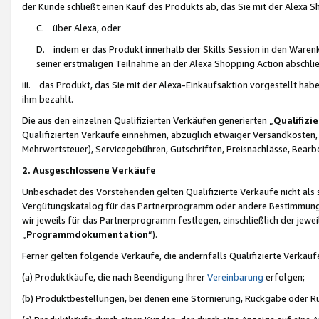
der Kunde schließt einen Kauf des Produkts ab, das Sie mit der Alexa 
C. über Alexa, oder
D. indem er das Produkt innerhalb der Skills Session in den Waren
seiner erstmaligen Teilnahme an der Alexa Shopping Action abschlie
iii. das Produkt, das Sie mit der Alexa-Einkaufsaktion vorgestellt ha
ihm bezahlt.
Die aus den einzelnen Qualifizierten Verkäufen generierten „
Qualifizi
Qualifizierten Verkäufe einnehmen, abzüglich etwaiger Versandkosten
Mehrwertsteuer), Servicegebühren, Gutschriften, Preisnachlässe, Bear
2. Ausgeschlossene Verkäufe
Unbeschadet des Vorstehenden gelten Qualifizierte Verkäufe nicht als
Vergütungskatalog für das Partnerprogramm oder andere Bestimmungen,
wir jeweils für das Partnerprogramm festlegen, einschließlich der jewe
„
Programmdokumentation
“).
Ferner gelten folgende Verkäufe, die andernfalls Qualifizierte Verkä
(a) Produktkäufe, die nach Beendigung Ihrer
Vereinbarung
erfolgen;
(b) Produktbestellungen, bei denen eine Stornierung, Rückgabe oder R