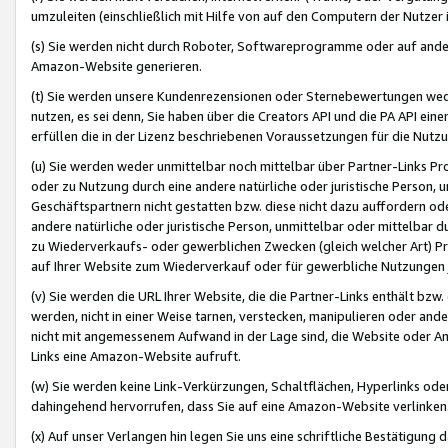
umzuleiten (einschließlich mit Hilfe von auf den Computern der Nutzer i
(s) Sie werden nicht durch Roboter, Softwareprogramme oder auf andere
Amazon-Website generieren.
(t) Sie werden unsere Kundenrezensionen oder Sternebewertungen wed
nutzen, es sei denn, Sie haben über die Creators API und die PA API e
erfüllen die in der Lizenz beschriebenen Voraussetzungen für die Nutzu
(u) Sie werden weder unmittelbar noch mittelbar über Partner-Links P
oder zu Nutzung durch eine andere natürliche oder juristische Person,
Geschäftspartnern nicht gestatten bzw. diese nicht dazu auffordern od
andere natürliche oder juristische Person, unmittelbar oder mittelbar
zu Wiederverkaufs- oder gewerblichen Zwecken (gleich welcher Art) 
auf Ihrer Website zum Wiederverkauf oder für gewerbliche Nutzungen 
(v) Sie werden die URL Ihrer Website, die die Partner-Links enthält b
werden, nicht in einer Weise tarnen, verstecken, manipulieren oder and
nicht mit angemessenem Aufwand in der Lage sind, die Website oder A
Links eine Amazon-Website aufruft.
(w) Sie werden keine Link-Verkürzungen, Schaltflächen, Hyperlinks ode
dahingehend hervorrufen, dass Sie auf eine Amazon-Website verlinken
(x) Auf unser Verlangen hin legen Sie uns eine schriftliche Bestätigung