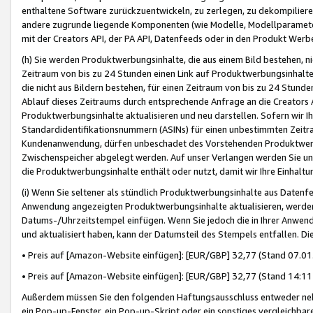
enthaltene Software zurückzuentwickeln, zu zerlegen, zu dekompilier
andere zugrunde liegende Komponenten (wie Modelle, Modellparameter
mit der Creators API, der PA API, Datenfeeds oder in den Produkt Werb
(h) Sie werden Produktwerbungsinhalte, die aus einem Bild bestehen, ni
Zeitraum von bis zu 24 Stunden einen Link auf Produktwerbungsinhalte
die nicht aus Bildern bestehen, für einen Zeitraum von bis zu 24 Stund
Ablauf dieses Zeitraums durch entsprechende Anfrage an die Creators 
Produktwerbungsinhalte aktualisieren und neu darstellen. Sofern wir Ih
Standardidentifikationsnummern (ASINs) für einen unbestimmten Zeitra
Kundenanwendung, dürfen unbeschadet des Vorstehenden Produktwerbu
Zwischenspeicher abgelegt werden. Auf unser Verlangen werden Sie un
die Produktwerbungsinhalte enthält oder nutzt, damit wir Ihre Einhalt
(i) Wenn Sie seltener als stündlich Produktwerbungsinhalte aus Datenfe
Anwendung angezeigten Produktwerbungsinhalte aktualisieren, werden 
Datums-/Uhrzeitstempel einfügen. Wenn Sie jedoch die in Ihrer Anwe
und aktualisiert haben, kann der Datumsteil des Stempels entfallen. Dies
• Preis auf [Amazon-Website einfügen]: [EUR/GBP] 32,77 (Stand 07.01.
• Preis auf [Amazon-Website einfügen]: [EUR/GBP] 32,77 (Stand 14:11 
Außerdem müssen Sie den folgenden Haftungsausschluss entweder neb
ein Pop-up-Fenster, ein Pop-up-Skript oder ein sonstiges vergleichba