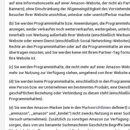
auf eine Informationsseite auf einer Amazon-Website, der nicht als Part
Bannern); ohne Einschränkung der Allgemeingültigkeit des Vorstehende
Besucher Ihrer Website unsichtbar, unlesbar oder unentzifferbar mache
(b) Sie werden Programminhalte bzw. Anwendungen, die Programminhalt
anzeigen, weder verkaufen noch weiterverkaufen, weitergeben, unterli
innerhalb von Werbung außerhalb Ihrer Website (einschließlich Werbun
Website oder einem Dienst (einschließlich Social Networking-Website
Rechte an den Programminhalten oder auf die Programminhalte an eine a
übertragen müssten, und Sie werden keine mit Ihrem Partner-Tag formati
Ihre Website ist.
(c) Sie werden Programminhalte, die nicht mehr auf einer Amazon-Websit
mehr zur Nutzung zur Verfügung stehen, umgehend von Ihrer Website e
(d) Sie werden keine Programminhalte, einschließlich in den Programmin
eine Person bzw. ein Unternehmen ein bestimmtes Produkt, eine Dienstle
geschäftlichen Beziehung oder Verbindung zu diesen steht (einschließli
Programminhalten).
(e) Sie werden Amazon-Marken (wie in den
Markenrichtlinien
definiert) 
„ammazon“, „amaozn“ und „kindel“) nicht zwecks Nutzung in einer Suc
Versuch unternehmen). Zusätzlich zu sonstigen Amazon zur Verfügung 
sorgen, dass von uns benannte Suchmaschinen Geschützte Begriffe (wie 