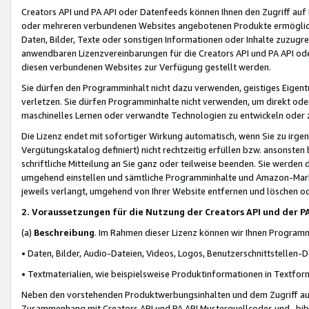
Creators API und PA API oder Datenfeeds können Ihnen den Zugriff auf D
oder mehreren verbundenen Websites angebotenen Produkte ermögliche
Daten, Bilder, Texte oder sonstigen Informationen oder Inhalte zuzugre
anwendbaren Lizenzvereinbarungen für die Creators API und PA API od
diesen verbundenen Websites zur Verfügung gestellt werden.
Sie dürfen den Programminhalt nicht dazu verwenden, geistiges Eigent
verletzen. Sie dürfen Programminhalte nicht verwenden, um direkt ode
maschinelles Lernen oder verwandte Technologien zu entwickeln oder zu
Die Lizenz endet mit sofortiger Wirkung automatisch, wenn Sie zu irg
Vergütungskatalog definiert) nicht rechtzeitig erfüllen bzw. ansonsten
schriftliche Mitteilung an Sie ganz oder teilweise beenden. Sie werden
umgehend einstellen und sämtliche Programminhalte und Amazon-Marke
jeweils verlangt, umgehend von Ihrer Website entfernen und löschen od
2. Voraussetzungen für die Nutzung der Creators API und der P
(a)
Beschreibung
. Im Rahmen dieser Lizenz können wir Ihnen Programmi
• Daten, Bilder, Audio-Dateien, Videos, Logos, Benutzerschnittstellen-
• Textmaterialien, wie beispielsweise Produktinformationen in Textfor
Neben den vorstehenden Produktwerbungsinhalten und dem Zugriff auf 
Zusammenhang mit Creators API und PA API Musterquellcodes und -bibli