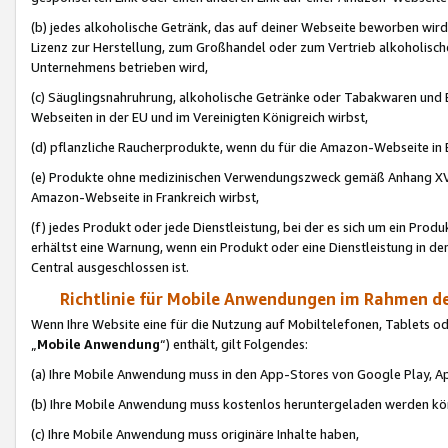
(b) jedes alkoholische Getränk, das auf deiner Webseite beworben wird
Lizenz zur Herstellung, zum Großhandel oder zum Vertrieb alkoholisch
Unternehmens betrieben wird,
(c) Säuglingsnahruhrung, alkoholische Getränke oder Tabakwaren und E
Webseiten in der EU und im Vereinigten Königreich wirbst,
(d) pflanzliche Raucherprodukte, wenn du für die Amazon-Webseite in B
(e) Produkte ohne medizinischen Verwendungszweck gemäß Anhang XVI 
Amazon-Webseite in Frankreich wirbst,
(f) jedes Produkt oder jede Dienstleistung, bei der es sich um ein Prod
erhältst eine Warnung, wenn ein Produkt oder eine Dienstleistung in de
Central ausgeschlossen ist.
Richtlinie für Mobile Anwendungen im Rahmen de
Wenn Ihre Website eine für die Nutzung auf Mobiltelefonen, Tablets 
„
Mobile Anwendung
“) enthält, gilt Folgendes:
(a) Ihre Mobile Anwendung muss in den App-Stores von Google Play, A
(b) Ihre Mobile Anwendung muss kostenlos heruntergeladen werden könn
(c) Ihre Mobile Anwendung muss originäre Inhalte haben,