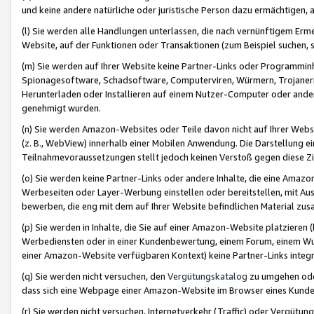
und keine andere natürliche oder juristische Person dazu ermächtigen, a
(l) Sie werden alle Handlungen unterlassen, die nach vernünftigem Erme
Website, auf der Funktionen oder Transaktionen (zum Beispiel suchen, s
(m) Sie werden auf Ihrer Website keine Partner-Links oder Programmin
Spionagesoftware, Schadsoftware, Computerviren, Würmern, Trojaner
Herunterladen oder Installieren auf einem Nutzer-Computer oder ande
genehmigt wurden.
(n) Sie werden Amazon-Websites oder Teile davon nicht auf Ihrer Websi
(z. B., WebView) innerhalb einer Mobilen Anwendung. Die Darstellung ein
Teilnahmevoraussetzungen stellt jedoch keinen Verstoß gegen diese Zif
(o) Sie werden keine Partner-Links oder andere Inhalte, die eine Am
Werbeseiten oder Layer-Werbung einstellen oder bereitstellen, mit Au
bewerben, die eng mit dem auf Ihrer Website befindlichen Material z
(p) Sie werden in Inhalte, die Sie auf einer Amazon-Website platzier
Werbediensten oder in einer Kundenbewertung, einem Forum, einem Wun
einer Amazon-Website verfügbaren Kontext) keine Partner-Links integr
(q) Sie werden nicht versuchen, den
Vergütungskatalog
zu umgehen oder
dass sich eine Webpage einer Amazon-Website im Browser eines Kunden 
(r) Sie werden nicht versuchen, Internetverkehr (Traffic) oder Vergü