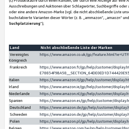
(c) Produktkäufe durch einen Kunden, der durch eine Anzeige auf eine 
Ausschreibungen und Auktionen über Schlagwörter, Suchbegriffe oder 
oder eine andere Amazon-Marke (vgl. die nicht abschließende Liste un
buchstabierte Varianten dieser Wörter (z. B. „ammazon“, „amaozn“ und „
Suchplatzierung
”);
Land
Nicht abschließende Liste der Marken
Vereinigtes
https://www.amazon.co.uk/gp/feature.html?ie=U
Königreich
Frankreich
https://www.amazon.fr/gp/help/customer/displa
E78834F9BA58__SECTION_64DE0ED1D744420E9
Italien
https://www.amazon.it/gp/help/customer/display
Irland
https://www.amazon.ie/gp/help/customer/displa
Niederlande
https://www.amazon.nl/gp/help/customer/display
Spanien
https://www.amazon.es/gp/help/customer/display
Deutschland
https://www.amazon.de/gp/help/customer/displa
Schweden
https://www.amazon.de/gp/help/customer/displa
Polen
https://www.amazon.pl/gp/help/customer/display
Belgien
https://www.amazon.com.be/gp/help/customer/d