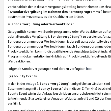
Vorbehaltlich der in diesem Vergütungskatalog beschriebenen Einschr
(„
Standardvergütung im Rahmen des Partnerprogramms
“) besc
bestimmten Prozentsatzes der Qualifizierten Erlöse.
4. Sondervergütung oder Werbeaktionen
Gelegentlich können wir Sonderprogramme oder Werbeaktionen auflegen,
oder alternative Vergütung („
Sondervergütung
”) zu verdienen. Amazo
Sonderprogramme oder Werbeaktionen jederzeit ganz oder teilweise einz
Sonderprogramme oder Werbeaktionen (auch Sonderprogramme oder We
Produktverkäufen kommt) disqualifizierende Ausschlusstatbestände, di
Programmdokumentation im Hinblick auf Produktverkäufe geltende E
Werbeaktionen.
Folgende Sondervergütungen sind derzeit verfügbar:
hier
.
(a) Bounty Events
In den in der
Anlage
(„
Sondervergütung
“) aufgeführten Ländern sind
Zusammenhang mit „
Bounty Events
“ die in dieser Ziffer 4 (a) besch
Bounty Event wie in der Anlage beschrieben anspruchsberechtigt sein mu
teilnehmende Startseite einer Amazon-Website aufruft und (2) der Kun
ausführt.
Amazon zahlt keine Sondervergütung, wenn das zugrundeliegende Boun