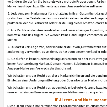
verändern. So dürfen Sie beispielsweise nicht die Proportionen, Farb
Marke hinzufügen bzw. Elemente aus einer Amazon-Marke entfernen.
5. Jede Amazon-Marke muss für sich alleine in ihrer Gesamtheit darge
grafischen oder Textelementen muss ein hinreichender Abstand gegebe
platzieren, der die Lesbarkeit oder Darstellung dieser Amazon-Marke b
6. Alle Rechte an den Amazon-Marken sind unser alleiniges Eigentum, 
kommt alleine uns zugute. Sie werden keine Handlungen vornehmen, 
stehen.
7. Du darfst kein Logo von, oder Inhalte erstellt von,
Drittanbietern au
anderweitig verwenden, es sei denn, du hast von diesem Verkäufer oder
8. Sie dürfen in keiner Rechtsordnung Marken nutzen oder zur Eintragu
keiner Rechtsordnung Marken, Domain-Namen, Subdomain-Namen, Benu
Amazon-Marke zum Verwechseln ähnlich sind.
Wir behalten uns das Recht vor, diese Markenrichtlinien und die gene
Einstellen einer Änderungsmitteilung oder überarbeiteter Markenricht
Wir behalten uns das Recht vor, gegen jede unbefugte Nutzung bzw. jede 
unserem alleinigen Ermessen angemessene Maßnahmen zu ergreifen.
IP-Lizenz- und Nutzungsan
Diese Lizenz regelt Ihre Nutzung von Programminhalten im Zusammen