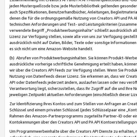
jeden Musterquellcode bzw. jede Musterbibliothek geltenden gesonder
auch Spezifikationen, Benutzerhandbücher, Anleitungen, Begleitmaterial
denen die für die ordnungsgemäße Nutzung von Creators API und PA A
technischen Anforderungen und Test- und Leistungskriterien (zusammen
verwendete Begriff „Produktwerbungsinhalte“ schließt ausdrücklich al
Lizenz zur Verfügung stellen, sowie alle von uns zur Verfügung gestel
ausdrücklich nicht auf Daten, Bilder, Texte oder sonstige Informatione
es sich nicht um eine Amazon-Website handelt.
(b) Abrufen von Produktwerbungsinhalten. Sie können Produkt-Werbein
ausdrückliche vorherige schriftliche Genehmigung erteilt haben, könn
wir über die Creators API Feeds zur Verfügung stellen. Wenn Sie Produk
Nutzung von Datenfeeds dieser Lizenz. Sie erkennen an, dass wir Creat
API oder Datenfeeds jederzeit ändern, auslaufen lassen oder neu veröffe
Verantwortung liegt, sicherzustellen, dass Ihr Zugriff auf die und Ihr
jeweiligen Zeitpunkt aktuellen Anforderungen (einschließlich dieser Liz
Zur Identifizierung Ihres Kontos und zum Stellen von Anfragen an Crea
Schlüssel und einem privaten Schlüssel (jedes Schlüsselpaar eine „Kon
Rahmen des Amazon-Partnerprogramms zugeteilte Partner-ID oder ein
Kontokennungen über den Creators API und PA API Kontoerstellungspro
Um Programmwerbeinhalte über die Creators API Dienste zu erhalten, m