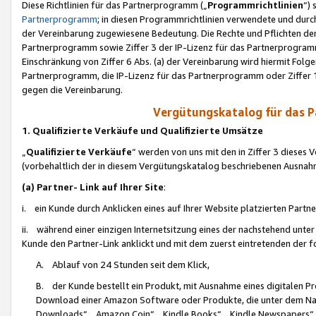
Diese Richtlinien für das Partnerprogramm („
Programmrichtlinien
“)
Partnerprogramm
; in diesen Programmrichtlinien verwendete und durch
der Vereinbarung zugewiesene Bedeutung. Die Rechte und Pflichten de
Partnerprogramm sowie Ziffer 3 der IP-Lizenz für das Partnerprogram
Einschränkung von Ziffer 6 Abs. (a) der Vereinbarung wird hiermit Fol
Partnerprogramm, die IP-Lizenz für das Partnerprogramm oder Ziffer 1
gegen die Vereinbarung.
Vergütungskatalog für das 
1. Qualifizierte Verkäufe und Qualifizierte Umsätze
„
Qualifizierte Verkäufe
“ werden von uns mit den in Ziffer 3 diese
(vorbehaltlich der in diesem Vergütungskatalog beschriebenen Ausnah
(a) Partner- Link auf Ihrer Site
:
i. ein Kunde durch Anklicken eines auf Ihrer Website platzierten Part
ii. während einer einzigen Internetsitzung eines der nachstehend unter (i)
Kunde den Partner-Link anklickt und mit dem zuerst eintretenden der f
A. Ablauf von 24 Stunden seit dem Klick,
B. der Kunde bestellt ein Produkt, mit Ausnahme eines digitalen P
Download einer Amazon Software oder Produkte, die unter dem N
Downloads“, „Amazon Coin“, „Kindle Books“, „Kindle Newspapers“, „