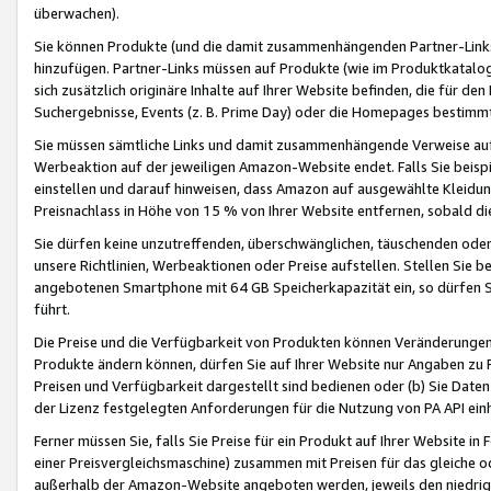
überwachen).
Sie können Produkte (und die damit zusammenhängenden Partner-Links)
hinzufügen. Partner-Links müssen auf Produkte (wie im Produktkatalog de
sich zusätzlich originäre Inhalte auf Ihrer Website befinden, die für 
Suchergebnisse, Events (z. B. Prime Day) oder die Homepages bestimmte
Sie müssen sämtliche Links und damit zusammenhängende Verweise auf z
Werbeaktion auf der jeweiligen Amazon-Website endet. Falls Sie beisp
einstellen und darauf hinweisen, dass Amazon auf ausgewählte Kleidun
Preisnachlass in Höhe von 15 % von Ihrer Website entfernen, sobald di
Sie dürfen keine unzutreffenden, überschwänglichen, täuschenden od
unsere Richtlinien, Werbeaktionen oder Preise aufstellen. Stellen Sie 
angebotenen Smartphone mit 64 GB Speicherkapazität ein, so dürfen S
führt.
Die Preise und die Verfügbarkeit von Produkten können Veränderungen 
Produkte ändern können, dürfen Sie auf Ihrer Website nur Angaben zu P
Preisen und Verfügbarkeit dargestellt sind bedienen oder (b) Sie Daten
der Lizenz festgelegten Anforderungen für die Nutzung von PA API einh
Ferner müssen Sie, falls Sie Preise für ein Produkt auf Ihrer Website in 
einer Preisvergleichsmaschine) zusammen mit Preisen für das gleiche o
außerhalb der Amazon-Website angeboten werden, jeweils den niedrigst