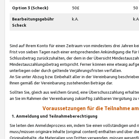
Option 3 (Scheck)
50£
50
Bearbeitungsgebühr
k.A.
k.A
Scheck
Sind auf Ihrem Konto für einen Zeitraum von mindestens drei Jahren kein
Frist von sieben Tagen nach einer entsprechenden Ankündigung die für
Schlussbetrag zurückzuhalten, der dem in der Übersicht Mindestausz
Mindestauszahlungsbetrag entspricht. Ferner können eine etwaig aufg
unterliegen oder durch geltende Verjährungsfristen verfallen.
An Sie unter Abzug bzw. Einbehalt aller in der Vereinbarung beschrieb
Ihnen gemäß der Vereinbarung zustehenden Beträge dar.
Sollten Sie, gleich aus welchem Grund, eine Überschusszahlung erhalte
an Sie im Rahmen der Vereinbarung zukünftig zahlbaren Vergütung zu 
Voraussetzungen für die Teilnahme a
1. Anmeldung und Teilnahmeberechtigung
Sie leiten den Anmeldeprozess ein, indem Sie einen vollständigen und 
muss/müssen originäre Inhalte (original content) enthalten und über d
Originalinhalte, die Materialien von Dritten verwenden, müssen wese