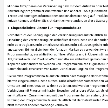
Mit dem Akzeptieren der Vereinbarung bzw. mit dem Aufrufen oder Nutz
Anwendungsprogrammierschnittstellen und anderer Tools (zusammen die
Texten und sonstigen Informationen und Inhalten in Bezug auf Produkte
nutzen können, erklären Sie sich damit einverstanden, an diese Lizenz 
1. Eingeschränkte Lizenz für Programminhalte
Vorbehaltlich der Bedingungen der Vereinbarung und ausschließlich z
Einhaltung der Vereinbarung (einschließlich dieser Lizenz und der ande
nicht übertragbare, nicht unterlizenzierbare, nicht exklusive, gebühren
anzuzeigen; (b) nur diejenigen der Amazon-Marken zu verwenden (wie in 
Programminhalte, ausschließlich auf Ihrer Website und in Übereinstimmu
API, Datenfeeds und Produkt-Werbeinhalte ausschließlich gemäß den Spe
Kopieren oder andere Verwenden von Programminhalten zugunsten Dri
Sammeln und Extrahieren von Daten. Zur Klarstellung: Zu den Program
Sie werden Programminhalte ausschließlich nach Maßgabe der Besti
hiermit eingeräumten Lizenz nutzen. Unbeschadet des Vorstehenden we
Umsätze auf eine Amazon-Website zu leiten, und werden Programminhal
Verbindung mit Programminhalten Besucher auf andere Websites als ein
unmittelbarem Zusammenhang mit den Programminhalten stehen, Links z
Nutzung der Programminhalte ausschließlich mit der betreffenden Pr
nicht mit einer anderen Webpage verlinken.