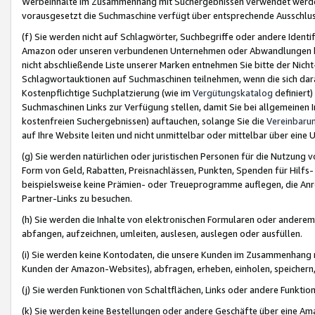
Werbeinhalte im Zusammenhang mit Suchergebnissen verwendet werden,
vorausgesetzt die Suchmaschine verfügt über entsprechende Ausschlu
(f) Sie werden nicht auf Schlagwörter, Suchbegriffe oder andere Ident
Amazon oder unseren verbundenen Unternehmen oder Abwandlungen bzw
nicht abschließende Liste unserer Marken entnehmen Sie bitte der Nich
Schlagwortauktionen auf Suchmaschinen teilnehmen, wenn die sich da
Kostenpflichtige Suchplatzierung (wie im
Vergütungskatalog
definiert
Suchmaschinen Links zur Verfügung stellen, damit Sie bei allgemeinen I
kostenfreien Suchergebnissen) auftauchen, solange Sie die
Vereinbaru
auf Ihre Website leiten und nicht unmittelbar oder mittelbar über eine
(g) Sie werden natürlichen oder juristischen Personen für die Nutzung 
Form von Geld, Rabatten, Preisnachlässen, Punkten, Spenden für Hilfs
beispielsweise keine Prämien- oder Treueprogramme auflegen, die Anrei
Partner-Links zu besuchen.
(h) Sie werden die Inhalte von elektronischen Formularen oder anderem M
abfangen, aufzeichnen, umleiten, auslesen, auslegen oder ausfüllen.
(i) Sie werden keine Kontodaten, die unsere Kunden im Zusammenhang 
Kunden der Amazon-Websites), abfragen, erheben, einholen, speichern,
(j) Sie werden Funktionen von Schaltflächen, Links oder andere Funkti
(k) Sie werden keine Bestellungen oder andere Geschäfte über eine Ama