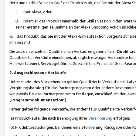
der Kunde schließt einen Kauf des Produkts ab, das Sie mit der Alexa 
C. über Alexa, oder
D. indem er das Produkt innerhalb der Skills Session in den Waren
seiner erstmaligen Teilnahme an der Alexa Shopping Action abschlie
iii. das Produkt, das Sie mit der Alexa-Einkaufsaktion vorgestellt ha
ihm bezahlt.
Die aus den einzelnen Qualifizierten Verkäufen generierten „
Qualifizi
Qualifizierten Verkäufe einnehmen, abzüglich etwaiger Versandkosten
Mehrwertsteuer), Servicegebühren, Gutschriften, Preisnachlässe, Bear
2. Ausgeschlossene Verkäufe
Unbeschadet des Vorstehenden gelten Qualifizierte Verkäufe nicht als
Vergütungskatalog für das Partnerprogramm oder andere Bestimmungen,
wir jeweils für das Partnerprogramm festlegen, einschließlich der jewe
„
Programmdokumentation
“).
Ferner gelten folgende Verkäufe, die andernfalls Qualifizierte Verkä
(a) Produktkäufe, die nach Beendigung Ihrer
Vereinbarung
erfolgen;
(b) Produktbestellungen, bei denen eine Stornierung, Rückgabe oder R