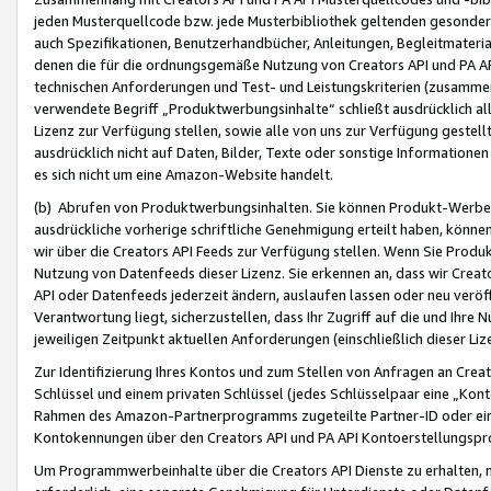
jeden Musterquellcode bzw. jede Musterbibliothek geltenden gesonder
auch Spezifikationen, Benutzerhandbücher, Anleitungen, Begleitmaterial
denen die für die ordnungsgemäße Nutzung von Creators API und PA A
technischen Anforderungen und Test- und Leistungskriterien (zusammen
verwendete Begriff „Produktwerbungsinhalte“ schließt ausdrücklich al
Lizenz zur Verfügung stellen, sowie alle von uns zur Verfügung gestel
ausdrücklich nicht auf Daten, Bilder, Texte oder sonstige Informatione
es sich nicht um eine Amazon-Website handelt.
(b) Abrufen von Produktwerbungsinhalten. Sie können Produkt-Werbein
ausdrückliche vorherige schriftliche Genehmigung erteilt haben, könn
wir über die Creators API Feeds zur Verfügung stellen. Wenn Sie Produk
Nutzung von Datenfeeds dieser Lizenz. Sie erkennen an, dass wir Creat
API oder Datenfeeds jederzeit ändern, auslaufen lassen oder neu veröffe
Verantwortung liegt, sicherzustellen, dass Ihr Zugriff auf die und Ihr
jeweiligen Zeitpunkt aktuellen Anforderungen (einschließlich dieser Liz
Zur Identifizierung Ihres Kontos und zum Stellen von Anfragen an Crea
Schlüssel und einem privaten Schlüssel (jedes Schlüsselpaar eine „Kon
Rahmen des Amazon-Partnerprogramms zugeteilte Partner-ID oder ein
Kontokennungen über den Creators API und PA API Kontoerstellungspro
Um Programmwerbeinhalte über die Creators API Dienste zu erhalten, m