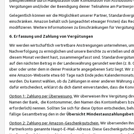
(beispielsweise durch Manipulation oder Kombination von Attributions-
Vergütungen und/oder der Beendigung deiner Teilnahme am Partnerp
Gelegentlich können wir die Möglichkeit unserer Partner, Standardv
einschränken. Amazon behält sich (ungeachtet etwaiger Fristen) das Re
modifizieren. Weitere Informationen zu Einschränkungen für Vergütung
6. Erfassung und Zahlung von Vergütungen
Wir werden wirtschaftlich vertretbare Anstrengungen unternehmen, um 
Nachverfolgung zu ermöglichen und unsere Berichte zu erstellen und di
diesem Monat verdient hast, zusammengefasst sind. Standardvergütung
auf den nächsten Betrag in der Landeswährung gerundet werden (z. B. C
über oder unter dem in deiner Preiskarte angegebenen Satz liegt. Wir
eine Amazon-Webseite etwa 60 Tage nach Ende jedes Kalendermonats, i
wurden. Du kannst wählen, ob du Zahlungen in einer anderen Währung
dafür entscheidest, erklärst du dich damit einverstanden, dass die K
Option 1: Zahlung per Überweisung.
Wir überweisen Ihre Vergütung dir
Namen der Bank, die Kontonummer, den Namen des Kontoinhabers bzw. a
erforderlich) nennen. Sollten Sie sich für diese Option entscheiden, be
fällige Gesamtbetrag den in der
Übersicht Mindestauszahlungsbet
Option 2: Zahlung per Amazon-Geschenkgutschein.
Wir übersenden Ihne
Partnerkonto genannte Haupt-E-Mail-Adresse. Diese Geschenkgutschei