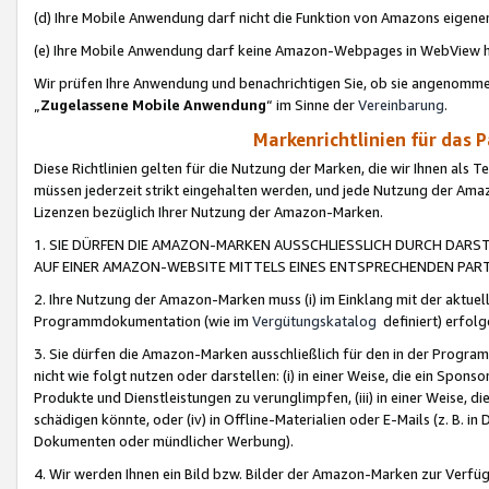
(d) Ihre Mobile Anwendung darf nicht die Funktion von Amazons eige
(e) Ihre Mobile Anwendung darf keine Amazon-Webpages in WebView 
Wir prüfen Ihre Anwendung und benachrichtigen Sie, ob sie angenomm
„
Zugelassene Mobile Anwendung
“ im Sinne der
Vereinbarung
.
Markenrichtlinien für das 
Diese Richtlinien gelten für die Nutzung der Marken, die wir Ihnen als 
müssen jederzeit strikt eingehalten werden, und jede Nutzung der Ama
Lizenzen bezüglich Ihrer Nutzung der Amazon-Marken.
1. SIE DÜRFEN DIE AMAZON-MARKEN AUSSCHLIESSLICH DURCH DARS
AUF EINER AMAZON-WEBSITE MITTELS EINES ENTSPRECHENDEN PART
2. Ihre Nutzung der Amazon-Marken muss (i) im Einklang mit der aktuells
Programmdokumentation (wie im
Vergütungskatalog
definiert) erfolg
3. Sie dürfen die Amazon-Marken ausschließlich für den in der Progr
nicht wie folgt nutzen oder darstellen: (i) in einer Weise, die ein Spo
Produkte und Dienstleistungen zu verunglimpfen, (iii) in einer Weise
schädigen könnte, oder (iv) in Offline-Materialien oder E-Mails (z. B.
Dokumenten oder mündlicher Werbung).
4. Wir werden Ihnen ein Bild bzw. Bilder der Amazon-Marken zur Verfüg