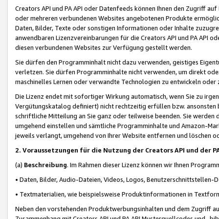
Creators API und PA API oder Datenfeeds können Ihnen den Zugriff auf D
oder mehreren verbundenen Websites angebotenen Produkte ermögliche
Daten, Bilder, Texte oder sonstigen Informationen oder Inhalte zuzugre
anwendbaren Lizenzvereinbarungen für die Creators API und PA API od
diesen verbundenen Websites zur Verfügung gestellt werden.
Sie dürfen den Programminhalt nicht dazu verwenden, geistiges Eigent
verletzen. Sie dürfen Programminhalte nicht verwenden, um direkt ode
maschinelles Lernen oder verwandte Technologien zu entwickeln oder zu
Die Lizenz endet mit sofortiger Wirkung automatisch, wenn Sie zu irg
Vergütungskatalog definiert) nicht rechtzeitig erfüllen bzw. ansonsten
schriftliche Mitteilung an Sie ganz oder teilweise beenden. Sie werden
umgehend einstellen und sämtliche Programminhalte und Amazon-Marke
jeweils verlangt, umgehend von Ihrer Website entfernen und löschen od
2. Voraussetzungen für die Nutzung der Creators API und der P
(a)
Beschreibung
. Im Rahmen dieser Lizenz können wir Ihnen Programmi
• Daten, Bilder, Audio-Dateien, Videos, Logos, Benutzerschnittstellen-
• Textmaterialien, wie beispielsweise Produktinformationen in Textfor
Neben den vorstehenden Produktwerbungsinhalten und dem Zugriff auf 
Zusammenhang mit Creators API und PA API Musterquellcodes und -bibli