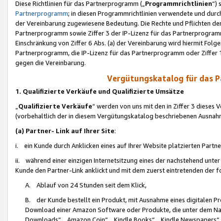
Diese Richtlinien für das Partnerprogramm („
Programmrichtlinien
“)
Partnerprogramm
; in diesen Programmrichtlinien verwendete und durch
der Vereinbarung zugewiesene Bedeutung. Die Rechte und Pflichten de
Partnerprogramm sowie Ziffer 3 der IP-Lizenz für das Partnerprogram
Einschränkung von Ziffer 6 Abs. (a) der Vereinbarung wird hiermit Fol
Partnerprogramm, die IP-Lizenz für das Partnerprogramm oder Ziffer 1
gegen die Vereinbarung.
Vergütungskatalog für das 
1. Qualifizierte Verkäufe und Qualifizierte Umsätze
„
Qualifizierte Verkäufe
“ werden von uns mit den in Ziffer 3 diese
(vorbehaltlich der in diesem Vergütungskatalog beschriebenen Ausnah
(a) Partner- Link auf Ihrer Site
:
i. ein Kunde durch Anklicken eines auf Ihrer Website platzierten Part
ii. während einer einzigen Internetsitzung eines der nachstehend unter (i)
Kunde den Partner-Link anklickt und mit dem zuerst eintretenden der f
A. Ablauf von 24 Stunden seit dem Klick,
B. der Kunde bestellt ein Produkt, mit Ausnahme eines digitalen P
Download einer Amazon Software oder Produkte, die unter dem N
Downloads“, „Amazon Coin“, „Kindle Books“, „Kindle Newspapers“, „