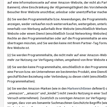
auf eine Informationsseite auf einer Amazon-Website, der nicht als Part
Bannern); ohne Einschränkung der Allgemeingültigkeit des Vorstehende
Besucher Ihrer Website unsichtbar, unlesbar oder unentzifferbar mache
(b) Sie werden Programminhalte bzw. Anwendungen, die Programminhalt
anzeigen, weder verkaufen noch weiterverkaufen, weitergeben, unterli
innerhalb von Werbung außerhalb Ihrer Website (einschließlich Werbun
Website oder einem Dienst (einschließlich Social Networking-Website
Rechte an den Programminhalten oder auf die Programminhalte an eine a
übertragen müssten, und Sie werden keine mit Ihrem Partner-Tag formati
Ihre Website ist.
(c) Sie werden Programminhalte, die nicht mehr auf einer Amazon-Websit
mehr zur Nutzung zur Verfügung stehen, umgehend von Ihrer Website e
(d) Sie werden keine Programminhalte, einschließlich in den Programmin
eine Person bzw. ein Unternehmen ein bestimmtes Produkt, eine Dienstle
geschäftlichen Beziehung oder Verbindung zu diesen steht (einschließli
Programminhalten).
(e) Sie werden Amazon-Marken (wie in den
Markenrichtlinien
definiert) 
„ammazon“, „amaozn“ und „kindel“) nicht zwecks Nutzung in einer Suc
Versuch unternehmen). Zusätzlich zu sonstigen Amazon zur Verfügung 
sorgen, dass von uns benannte Suchmaschinen Geschützte Begriffe (wie 