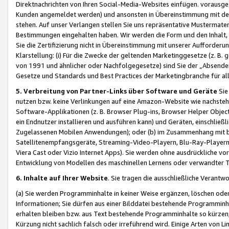
Direktnachrichten von Ihren Social-Media-Websites einfügen. vorausg
Kunden angemeldet werden) und ansonsten in Übereinstimmung mit der
stehen. Auf unser Verlangen stellen Sie uns repräsentative Mustermater
Bestimmungen eingehalten haben. Wir werden die Form und den Inhalt, di
Sie die Zertifizierung nicht in Übereinstimmung mit unserer Aufforderu
Klarstellung: (i) Für die Zwecke der geltenden Marketinggesetze (z. 
von 1991 und ähnlicher oder Nachfolgegesetze) sind Sie der „Absender“ j
Gesetze und Standards und Best Practices der Marketingbranche für 
5. Verbreitung von Partner-Links über Software und Geräte
Sie
nutzen bzw. keine Verlinkungen auf eine Amazon-Website wie nachsteh
Software-Applikationen (z. B. Browser Plug-ins, Browser Helper Objec
ein Endnutzer installieren und ausführen kann) und Geräten, einschlie
Zugelassenen Mobilen Anwendungen); oder (b) im Zusammenhang mit bzw.
Satellitenempfangsgeräte, Streaming-Video-Playern, Blu-Ray-Playern 
Viera Cast oder Vizio Internet Apps). Sie werden ohne ausdrückliche v
Entwicklung von Modellen des maschinellen Lernens oder verwandter 
6. Inhalte auf Ihrer Website
. Sie tragen die ausschließliche Verantwo
(a) Sie werden Programminhalte in keiner Weise ergänzen, löschen oder
Informationen; Sie dürfen aus einer Bilddatei bestehende Programminhal
erhalten bleiben bzw. aus Text bestehende Programminhalte so kürzen, 
Kürzung nicht sachlich falsch oder irreführend wird. Einige Arten von L