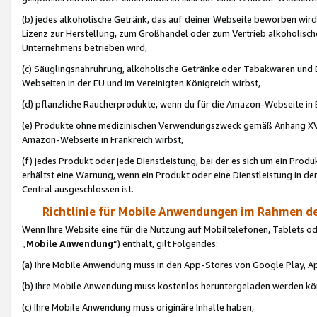
(b) jedes alkoholische Getränk, das auf deiner Webseite beworben wird
Lizenz zur Herstellung, zum Großhandel oder zum Vertrieb alkoholisch
Unternehmens betrieben wird,
(c) Säuglingsnahruhrung, alkoholische Getränke oder Tabakwaren und E
Webseiten in der EU und im Vereinigten Königreich wirbst,
(d) pflanzliche Raucherprodukte, wenn du für die Amazon-Webseite in B
(e) Produkte ohne medizinischen Verwendungszweck gemäß Anhang XVI 
Amazon-Webseite in Frankreich wirbst,
(f) jedes Produkt oder jede Dienstleistung, bei der es sich um ein Prod
erhältst eine Warnung, wenn ein Produkt oder eine Dienstleistung in de
Central ausgeschlossen ist.
Richtlinie für Mobile Anwendungen im Rahmen de
Wenn Ihre Website eine für die Nutzung auf Mobiltelefonen, Tablets 
„
Mobile Anwendung
“) enthält, gilt Folgendes:
(a) Ihre Mobile Anwendung muss in den App-Stores von Google Play, A
(b) Ihre Mobile Anwendung muss kostenlos heruntergeladen werden könn
(c) Ihre Mobile Anwendung muss originäre Inhalte haben,