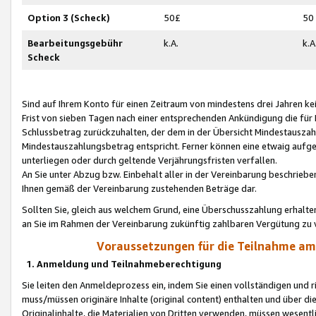
Option 3 (Scheck)
50£
50
Bearbeitungsgebühr
k.A.
k.A
Scheck
Sind auf Ihrem Konto für einen Zeitraum von mindestens drei Jahren kein
Frist von sieben Tagen nach einer entsprechenden Ankündigung die für
Schlussbetrag zurückzuhalten, der dem in der Übersicht Mindestausz
Mindestauszahlungsbetrag entspricht. Ferner können eine etwaig aufg
unterliegen oder durch geltende Verjährungsfristen verfallen.
An Sie unter Abzug bzw. Einbehalt aller in der Vereinbarung beschrieb
Ihnen gemäß der Vereinbarung zustehenden Beträge dar.
Sollten Sie, gleich aus welchem Grund, eine Überschusszahlung erhalte
an Sie im Rahmen der Vereinbarung zukünftig zahlbaren Vergütung zu 
Voraussetzungen für die Teilnahme a
1. Anmeldung und Teilnahmeberechtigung
Sie leiten den Anmeldeprozess ein, indem Sie einen vollständigen und 
muss/müssen originäre Inhalte (original content) enthalten und über d
Originalinhalte, die Materialien von Dritten verwenden, müssen wese