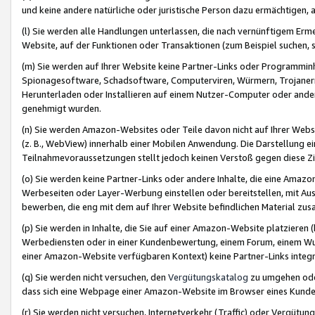
und keine andere natürliche oder juristische Person dazu ermächtigen, a
(l) Sie werden alle Handlungen unterlassen, die nach vernünftigem Erme
Website, auf der Funktionen oder Transaktionen (zum Beispiel suchen, s
(m) Sie werden auf Ihrer Website keine Partner-Links oder Programmin
Spionagesoftware, Schadsoftware, Computerviren, Würmern, Trojaner
Herunterladen oder Installieren auf einem Nutzer-Computer oder ande
genehmigt wurden.
(n) Sie werden Amazon-Websites oder Teile davon nicht auf Ihrer Websi
(z. B., WebView) innerhalb einer Mobilen Anwendung. Die Darstellung ein
Teilnahmevoraussetzungen stellt jedoch keinen Verstoß gegen diese Zif
(o) Sie werden keine Partner-Links oder andere Inhalte, die eine Am
Werbeseiten oder Layer-Werbung einstellen oder bereitstellen, mit Au
bewerben, die eng mit dem auf Ihrer Website befindlichen Material z
(p) Sie werden in Inhalte, die Sie auf einer Amazon-Website platzier
Werbediensten oder in einer Kundenbewertung, einem Forum, einem Wun
einer Amazon-Website verfügbaren Kontext) keine Partner-Links integr
(q) Sie werden nicht versuchen, den
Vergütungskatalog
zu umgehen oder
dass sich eine Webpage einer Amazon-Website im Browser eines Kunden 
(r) Sie werden nicht versuchen, Internetverkehr (Traffic) oder Vergü