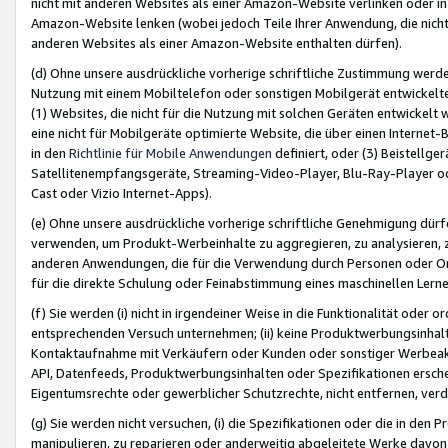
nicht mit anderen Websites als einer Amazon-Website verlinken oder i
Amazon-Website lenken (wobei jedoch Teile Ihrer Anwendung, die nich
anderen Websites als einer Amazon-Website enthalten dürfen).
(d) Ohne unsere ausdrückliche vorherige schriftliche Zustimmung werd
Nutzung mit einem Mobiltelefon oder sonstigen Mobilgerät entwickelt
(1) Websites, die nicht für die Nutzung mit solchen Geräten entwickelt
eine nicht für Mobilgeräte optimierte Website, die über einen Interne
in den
Richtlinie für Mobile Anwendungen
definiert, oder (3) Beistellge
Satellitenempfangsgeräte, Streaming-Video-Player, Blu-Ray-Player ode
Cast oder Vizio Internet-Apps).
(e) Ohne unsere ausdrückliche vorherige schriftliche Genehmigung dürfe
verwenden, um Produkt-Werbeinhalte zu aggregieren, zu analysieren, 
anderen Anwendungen, die für die Verwendung durch Personen oder Or
für die direkte Schulung oder Feinabstimmung eines maschinellen Lern
(f) Sie werden (i) nicht in irgendeiner Weise in die Funktionalität ode
entsprechenden Versuch unternehmen; (ii) keine Produktwerbungsinha
Kontaktaufnahme mit Verkäufern oder Kunden oder sonstiger Werbeaktiv
API, Datenfeeds, Produktwerbungsinhalten oder Spezifikationen erschei
Eigentumsrechte oder gewerblicher Schutzrechte, nicht entfernen, verd
(g) Sie werden nicht versuchen, (i) die Spezifikationen oder die in de
manipulieren, zu reparieren oder anderweitig abgeleitete Werke davon z