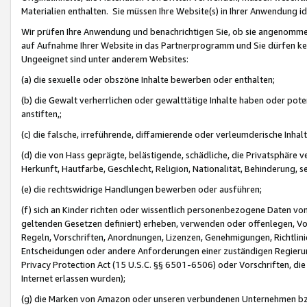
Materialien enthalten. Sie müssen Ihre Website(s) in Ihrer Anwendung ide
Wir prüfen Ihre Anwendung und benachrichtigen Sie, ob sie angenommen
auf Aufnahme Ihrer Website in das Partnerprogramm und Sie dürfen kei
Ungeeignet sind unter anderem Websites:
(a) die sexuelle oder obszöne Inhalte bewerben oder enthalten;
(b) die Gewalt verherrlichen oder gewalttätige Inhalte haben oder pot
anstiften,;
(c) die falsche, irreführende, diffamierende oder verleumderische Inha
(d) die von Hass geprägte, belästigende, schädliche, die Privatsphäre v
Herkunft, Hautfarbe, Geschlecht, Religion, Nationalität, Behinderung, 
(e) die rechtswidrige Handlungen bewerben oder ausführen;
(f) sich an Kinder richten oder wissentlich personenbezogene Daten vo
geltenden Gesetzen definiert) erheben, verwenden oder offenlegen, Vo
Regeln, Vorschriften, Anordnungen, Lizenzen, Genehmigungen, Richtlini
Entscheidungen oder andere Anforderungen einer zuständigen Regierung
Privacy Protection Act (15 U.S.C. §§ 6501-6506) oder Vorschriften, di
Internet erlassen wurden);
(g) die Marken von Amazon oder unseren verbundenen Unternehmen b