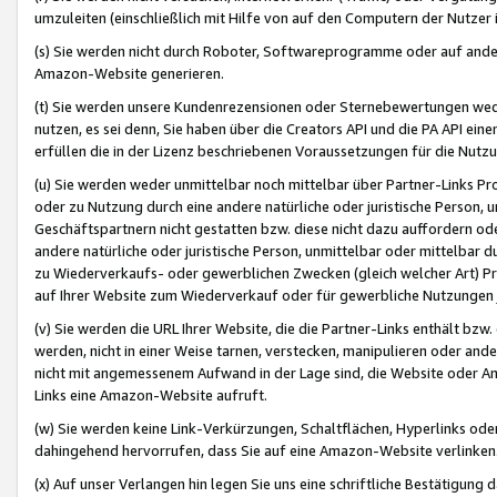
umzuleiten (einschließlich mit Hilfe von auf den Computern der Nutzer i
(s) Sie werden nicht durch Roboter, Softwareprogramme oder auf andere
Amazon-Website generieren.
(t) Sie werden unsere Kundenrezensionen oder Sternebewertungen wed
nutzen, es sei denn, Sie haben über die Creators API und die PA API e
erfüllen die in der Lizenz beschriebenen Voraussetzungen für die Nutzu
(u) Sie werden weder unmittelbar noch mittelbar über Partner-Links P
oder zu Nutzung durch eine andere natürliche oder juristische Person,
Geschäftspartnern nicht gestatten bzw. diese nicht dazu auffordern od
andere natürliche oder juristische Person, unmittelbar oder mittelbar
zu Wiederverkaufs- oder gewerblichen Zwecken (gleich welcher Art) 
auf Ihrer Website zum Wiederverkauf oder für gewerbliche Nutzungen 
(v) Sie werden die URL Ihrer Website, die die Partner-Links enthält b
werden, nicht in einer Weise tarnen, verstecken, manipulieren oder and
nicht mit angemessenem Aufwand in der Lage sind, die Website oder A
Links eine Amazon-Website aufruft.
(w) Sie werden keine Link-Verkürzungen, Schaltflächen, Hyperlinks ode
dahingehend hervorrufen, dass Sie auf eine Amazon-Website verlinken
(x) Auf unser Verlangen hin legen Sie uns eine schriftliche Bestätigung