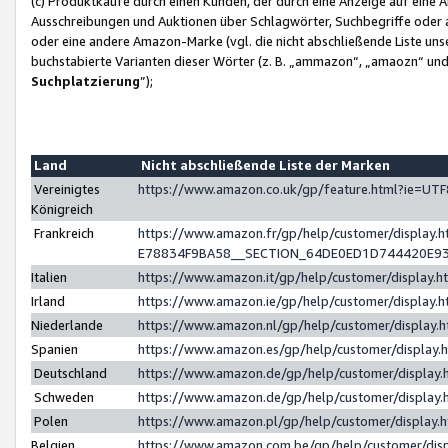
(c) Produktkäufe durch einen Kunden, der durch eine Anzeige auf eine 
Ausschreibungen und Auktionen über Schlagwörter, Suchbegriffe oder 
oder eine andere Amazon-Marke (vgl. die nicht abschließende Liste un
buchstabierte Varianten dieser Wörter (z. B. „ammazon“, „amaozn“ und „
Suchplatzierung
”);
Land
Nicht abschließende Liste der Marken
Vereinigtes
https://www.amazon.co.uk/gp/feature.html?ie=U
Königreich
Frankreich
https://www.amazon.fr/gp/help/customer/displa
E78834F9BA58__SECTION_64DE0ED1D744420E9
Italien
https://www.amazon.it/gp/help/customer/display
Irland
https://www.amazon.ie/gp/help/customer/displa
Niederlande
https://www.amazon.nl/gp/help/customer/display
Spanien
https://www.amazon.es/gp/help/customer/display
Deutschland
https://www.amazon.de/gp/help/customer/displa
Schweden
https://www.amazon.de/gp/help/customer/displa
Polen
https://www.amazon.pl/gp/help/customer/display
Belgien
https://www.amazon.com.be/gp/help/customer/d