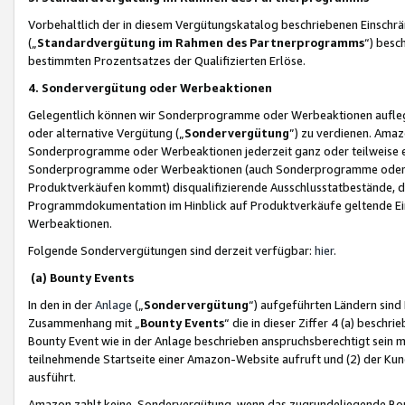
Vorbehaltlich der in diesem Vergütungskatalog beschriebenen Einschr
(„
Standardvergütung im Rahmen des Partnerprogramms
“) besc
bestimmten Prozentsatzes der Qualifizierten Erlöse.
4. Sondervergütung oder Werbeaktionen
Gelegentlich können wir Sonderprogramme oder Werbeaktionen auflegen,
oder alternative Vergütung („
Sondervergütung
”) zu verdienen. Amazo
Sonderprogramme oder Werbeaktionen jederzeit ganz oder teilweise einz
Sonderprogramme oder Werbeaktionen (auch Sonderprogramme oder We
Produktverkäufen kommt) disqualifizierende Ausschlusstatbestände, di
Programmdokumentation im Hinblick auf Produktverkäufe geltende E
Werbeaktionen.
Folgende Sondervergütungen sind derzeit verfügbar:
hier
.
(a) Bounty Events
In den in der
Anlage
(„
Sondervergütung
“) aufgeführten Ländern sind
Zusammenhang mit „
Bounty Events
“ die in dieser Ziffer 4 (a) besch
Bounty Event wie in der Anlage beschrieben anspruchsberechtigt sein mu
teilnehmende Startseite einer Amazon-Website aufruft und (2) der Kun
ausführt.
Amazon zahlt keine Sondervergütung, wenn das zugrundeliegende Boun