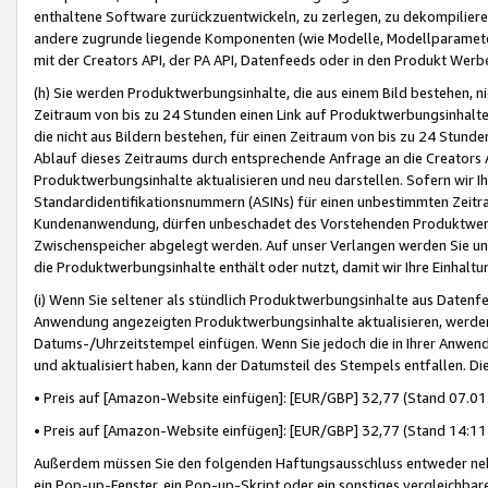
enthaltene Software zurückzuentwickeln, zu zerlegen, zu dekompilier
andere zugrunde liegende Komponenten (wie Modelle, Modellparameter
mit der Creators API, der PA API, Datenfeeds oder in den Produkt Werb
(h) Sie werden Produktwerbungsinhalte, die aus einem Bild bestehen, ni
Zeitraum von bis zu 24 Stunden einen Link auf Produktwerbungsinhalte
die nicht aus Bildern bestehen, für einen Zeitraum von bis zu 24 Stund
Ablauf dieses Zeitraums durch entsprechende Anfrage an die Creators 
Produktwerbungsinhalte aktualisieren und neu darstellen. Sofern wir Ih
Standardidentifikationsnummern (ASINs) für einen unbestimmten Zeitra
Kundenanwendung, dürfen unbeschadet des Vorstehenden Produktwerbu
Zwischenspeicher abgelegt werden. Auf unser Verlangen werden Sie un
die Produktwerbungsinhalte enthält oder nutzt, damit wir Ihre Einhalt
(i) Wenn Sie seltener als stündlich Produktwerbungsinhalte aus Datenfe
Anwendung angezeigten Produktwerbungsinhalte aktualisieren, werden 
Datums-/Uhrzeitstempel einfügen. Wenn Sie jedoch die in Ihrer Anwe
und aktualisiert haben, kann der Datumsteil des Stempels entfallen. Dies
• Preis auf [Amazon-Website einfügen]: [EUR/GBP] 32,77 (Stand 07.01.
• Preis auf [Amazon-Website einfügen]: [EUR/GBP] 32,77 (Stand 14:11 
Außerdem müssen Sie den folgenden Haftungsausschluss entweder neb
ein Pop-up-Fenster, ein Pop-up-Skript oder ein sonstiges vergleichba