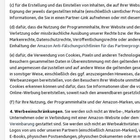
(c) für die Erstellung und das Einstellen von Inhalten, die auf Ihrer We
Eignung der jeweils dargestellten Inhalte (einschließlich sämtlicher 
Informationen, die Sie in einen Partner-Link aufnehmen oder mit diese
(d) dafür, dass die Nutzung der Programminhalte, Ihrer Website und des 
Verletzung oder missbräuchliche Ausübung unserer Rechte bzw. der Recht
Markenrechte, Datenschutzrechte, Veröffentlichungsrechte oder anderer
Einhaltung der
Amazon Anti-Fälschungsrichtlinien für das Partnerpro
(e) dafür, die Verwendung von Cookies, Pixeln und anderen Technologien
Besuchern gesammelten Daten in Übereinstimmung mit den geltenden Ge
und angemessen darzustellen und auf andere Weise die geltenden geset
in sonstiger Weise, einschließlich des ggf. anzuzeigenden Hinweises, d
Werbeanzeigen bereitstellen, von den Besuchern Ihrer Website unmitte
Cookies erkennen können und dafür, dass Sie Informationen über die v
Online-Werbung bereitstellen, soweit nach den anwendbaren gesetzlic
(f) für Ihre Nutzung, der Programminhalte und der Amazon-Marken, u
4. Werbeeinschränkungen.
Sie werden sich nicht an Werbe-, Market
Unternehmen oder in Verbindung mit einer Amazon-Website oder dem Pa
Vereinbarung
gestattet sind. Sie werden sich nicht an Werbeaktivitäten
Logos von uns oder unseren Partnern (einschließlich Amazon-Marken), 
E-Books, physischen Postsendungen, physischen Dokumenten oder in 