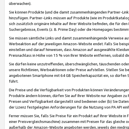
überwachen).
Sie können Produkte (und die damit zusammenhängenden Partner-Links)
hinzufügen. Partner-Links müssen auf Produkte (wie im Produktkatalog de
sich zusätzlich originäre Inhalte auf Ihrer Website befinden, die für 
Suchergebnisse, Events (z. B. Prime Day) oder die Homepages bestimmte
Sie müssen sämtliche Links und damit zusammenhängende Verweise auf z
Werbeaktion auf der jeweiligen Amazon-Website endet. Falls Sie beisp
einstellen und darauf hinweisen, dass Amazon auf ausgewählte Kleidun
Preisnachlass in Höhe von 15 % von Ihrer Website entfernen, sobald di
Sie dürfen keine unzutreffenden, überschwänglichen, täuschenden od
unsere Richtlinien, Werbeaktionen oder Preise aufstellen. Stellen Sie 
angebotenen Smartphone mit 64 GB Speicherkapazität ein, so dürfen S
führt.
Die Preise und die Verfügbarkeit von Produkten können Veränderungen 
Produkte ändern können, dürfen Sie auf Ihrer Website nur Angaben zu P
Preisen und Verfügbarkeit dargestellt sind bedienen oder (b) Sie Daten
der Lizenz festgelegten Anforderungen für die Nutzung von PA API einh
Ferner müssen Sie, falls Sie Preise für ein Produkt auf Ihrer Website in 
einer Preisvergleichsmaschine) zusammen mit Preisen für das gleiche o
außerhalb der Amazon-Website angeboten werden, jeweils den niedrigst