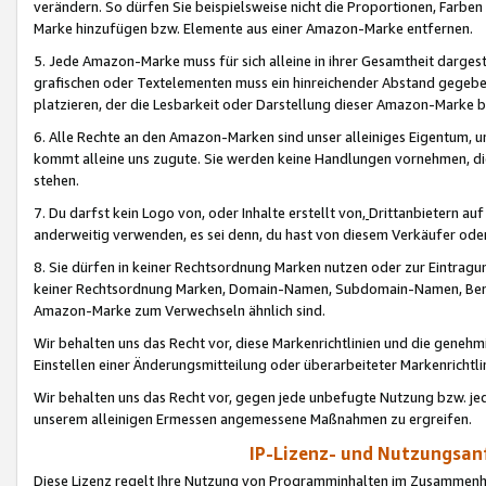
verändern. So dürfen Sie beispielsweise nicht die Proportionen, Farb
Marke hinzufügen bzw. Elemente aus einer Amazon-Marke entfernen.
5. Jede Amazon-Marke muss für sich alleine in ihrer Gesamtheit darge
grafischen oder Textelementen muss ein hinreichender Abstand gegebe
platzieren, der die Lesbarkeit oder Darstellung dieser Amazon-Marke b
6. Alle Rechte an den Amazon-Marken sind unser alleiniges Eigentum, 
kommt alleine uns zugute. Sie werden keine Handlungen vornehmen, 
stehen.
7. Du darfst kein Logo von, oder Inhalte erstellt von,
Drittanbietern au
anderweitig verwenden, es sei denn, du hast von diesem Verkäufer oder
8. Sie dürfen in keiner Rechtsordnung Marken nutzen oder zur Eintragu
keiner Rechtsordnung Marken, Domain-Namen, Subdomain-Namen, Benu
Amazon-Marke zum Verwechseln ähnlich sind.
Wir behalten uns das Recht vor, diese Markenrichtlinien und die gene
Einstellen einer Änderungsmitteilung oder überarbeiteter Markenricht
Wir behalten uns das Recht vor, gegen jede unbefugte Nutzung bzw. jede 
unserem alleinigen Ermessen angemessene Maßnahmen zu ergreifen.
IP-Lizenz- und Nutzungsan
Diese Lizenz regelt Ihre Nutzung von Programminhalten im Zusammen