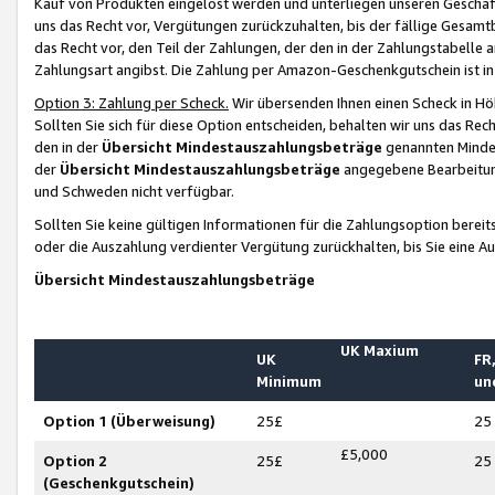
Kauf von Produkten eingelöst werden und unterliegen unseren Geschäf
uns das Recht vor, Vergütungen zurückzuhalten, bis der fällige Gesamt
das Recht vor, den Teil der Zahlungen, der den in der Zahlungstabelle 
Zahlungsart angibst. Die Zahlung per Amazon-Geschenkgutschein ist in
Option 3: Zahlung per Scheck.
Wir übersenden Ihnen einen Scheck in Höh
Sollten Sie sich für diese Option entscheiden, behalten wir uns das Rec
den in der
Übersicht Mindestauszahlungsbeträge
genannten Mindest
der
Übersicht Mindestauszahlungsbeträge
angegebene Bearbeitung
und Schweden nicht verfügbar.
Sollten Sie keine gültigen Informationen für die Zahlungsoption bereit
oder die Auszahlung verdienter Vergütung zurückhalten, bis Sie eine A
Übersicht Mindestauszahlungsbeträge
UK Maxium
UK
FR,
Minimum
un
Option 1 (Überweisung)
25£
25
£5,000
Option 2
25£
25
(Geschenkgutschein)