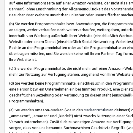
auf eine Informationsseite auf einer Amazon-Website, der nicht als Part
Bannern); ohne Einschränkung der Allgemeingültigkeit des Vorstehende
Besucher Ihrer Website unsichtbar, unlesbar oder unentzifferbar mache
(b) Sie werden Programminhalte bzw. Anwendungen, die Programminhalt
anzeigen, weder verkaufen noch weiterverkaufen, weitergeben, unterli
innerhalb von Werbung außerhalb Ihrer Website (einschließlich Werbun
Website oder einem Dienst (einschließlich Social Networking-Website
Rechte an den Programminhalten oder auf die Programminhalte an eine a
übertragen müssten, und Sie werden keine mit Ihrem Partner-Tag formati
Ihre Website ist.
(c) Sie werden Programminhalte, die nicht mehr auf einer Amazon-Websit
mehr zur Nutzung zur Verfügung stehen, umgehend von Ihrer Website e
(d) Sie werden keine Programminhalte, einschließlich in den Programmin
eine Person bzw. ein Unternehmen ein bestimmtes Produkt, eine Dienstle
geschäftlichen Beziehung oder Verbindung zu diesen steht (einschließli
Programminhalten).
(e) Sie werden Amazon-Marken (wie in den
Markenrichtlinien
definiert) 
„ammazon“, „amaozn“ und „kindel“) nicht zwecks Nutzung in einer Suc
Versuch unternehmen). Zusätzlich zu sonstigen Amazon zur Verfügung 
sorgen, dass von uns benannte Suchmaschinen Geschützte Begriffe (wie 