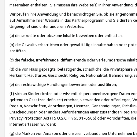
Materialien enthalten. Sie müssen Ihre Website(s) in Ihrer Anwendung ide
Wir prüfen Ihre Anwendung und benachrichtigen Sie, ob sie angenommen
auf Aufnahme Ihrer Website in das Partnerprogramm und Sie dürfen kei
Ungeeignet sind unter anderem Websites:
(a) die sexuelle oder obszöne Inhalte bewerben oder enthalten;
(b) die Gewalt verherrlichen oder gewalttätige Inhalte haben oder pot
anstiften,;
(c) die falsche, irreführende, diffamierende oder verleumderische Inha
(d) die von Hass geprägte, belästigende, schädliche, die Privatsphäre v
Herkunft, Hautfarbe, Geschlecht, Religion, Nationalität, Behinderung, 
(e) die rechtswidrige Handlungen bewerben oder ausführen;
(f) sich an Kinder richten oder wissentlich personenbezogene Daten vo
geltenden Gesetzen definiert) erheben, verwenden oder offenlegen, Vo
Regeln, Vorschriften, Anordnungen, Lizenzen, Genehmigungen, Richtlini
Entscheidungen oder andere Anforderungen einer zuständigen Regierung
Privacy Protection Act (15 U.S.C. §§ 6501-6506) oder Vorschriften, di
Internet erlassen wurden);
(g) die Marken von Amazon oder unseren verbundenen Unternehmen b