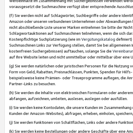
Werbeinhalte im Zusammenhang mit Suchergebnissen verwendet werden,
vorausgesetzt die Suchmaschine verfügt über entsprechende Ausschlu
(f) Sie werden nicht auf Schlagwörter, Suchbegriffe oder andere Ident
Amazon oder unseren verbundenen Unternehmen oder Abwandlungen bzw
nicht abschließende Liste unserer Marken entnehmen Sie bitte der Nich
Schlagwortauktionen auf Suchmaschinen teilnehmen, wenn die sich da
Kostenpflichtige Suchplatzierung (wie im
Vergütungskatalog
definiert
Suchmaschinen Links zur Verfügung stellen, damit Sie bei allgemeinen I
kostenfreien Suchergebnissen) auftauchen, solange Sie die
Vereinbaru
auf Ihre Website leiten und nicht unmittelbar oder mittelbar über eine
(g) Sie werden natürlichen oder juristischen Personen für die Nutzung 
Form von Geld, Rabatten, Preisnachlässen, Punkten, Spenden für Hilfs
beispielsweise keine Prämien- oder Treueprogramme auflegen, die Anrei
Partner-Links zu besuchen.
(h) Sie werden die Inhalte von elektronischen Formularen oder anderem M
abfangen, aufzeichnen, umleiten, auslesen, auslegen oder ausfüllen.
(i) Sie werden keine Kontodaten, die unsere Kunden im Zusammenhang 
Kunden der Amazon-Websites), abfragen, erheben, einholen, speichern,
(j) Sie werden Funktionen von Schaltflächen, Links oder andere Funkti
(k) Sie werden keine Bestellungen oder andere Geschäfte über eine Ama