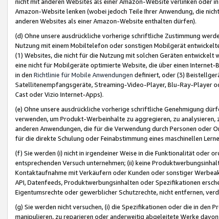
nicht mit anderen Websites als einer Amazon-Website verlinken oder i
Amazon-Website lenken (wobei jedoch Teile Ihrer Anwendung, die nich
anderen Websites als einer Amazon-Website enthalten dürfen).
(d) Ohne unsere ausdrückliche vorherige schriftliche Zustimmung werd
Nutzung mit einem Mobiltelefon oder sonstigen Mobilgerät entwickelt
(1) Websites, die nicht für die Nutzung mit solchen Geräten entwickelt
eine nicht für Mobilgeräte optimierte Website, die über einen Interne
in den
Richtlinie für Mobile Anwendungen
definiert, oder (3) Beistellge
Satellitenempfangsgeräte, Streaming-Video-Player, Blu-Ray-Player ode
Cast oder Vizio Internet-Apps).
(e) Ohne unsere ausdrückliche vorherige schriftliche Genehmigung dürfe
verwenden, um Produkt-Werbeinhalte zu aggregieren, zu analysieren, 
anderen Anwendungen, die für die Verwendung durch Personen oder Or
für die direkte Schulung oder Feinabstimmung eines maschinellen Lern
(f) Sie werden (i) nicht in irgendeiner Weise in die Funktionalität ode
entsprechenden Versuch unternehmen; (ii) keine Produktwerbungsinha
Kontaktaufnahme mit Verkäufern oder Kunden oder sonstiger Werbeaktiv
API, Datenfeeds, Produktwerbungsinhalten oder Spezifikationen erschei
Eigentumsrechte oder gewerblicher Schutzrechte, nicht entfernen, verd
(g) Sie werden nicht versuchen, (i) die Spezifikationen oder die in de
manipulieren, zu reparieren oder anderweitig abgeleitete Werke davon z