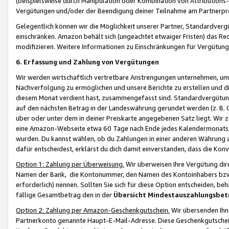
(beispielsweise durch Manipulation oder Kombination von Attributions-
Vergütungen und/oder der Beendigung deiner Teilnahme am Partnerp
Gelegentlich können wir die Möglichkeit unserer Partner, Standardv
einschränken. Amazon behält sich (ungeachtet etwaiger Fristen) das Re
modifizieren. Weitere Informationen zu Einschränkungen für Vergütung
6. Erfassung und Zahlung von Vergütungen
Wir werden wirtschaftlich vertretbare Anstrengungen unternehmen, um 
Nachverfolgung zu ermöglichen und unsere Berichte zu erstellen und di
diesem Monat verdient hast, zusammengefasst sind. Standardvergütung
auf den nächsten Betrag in der Landeswährung gerundet werden (z. B. C
über oder unter dem in deiner Preiskarte angegebenen Satz liegt. Wir
eine Amazon-Webseite etwa 60 Tage nach Ende jedes Kalendermonats, i
wurden. Du kannst wählen, ob du Zahlungen in einer anderen Währung
dafür entscheidest, erklärst du dich damit einverstanden, dass die K
Option 1: Zahlung per Überweisung.
Wir überweisen Ihre Vergütung dir
Namen der Bank, die Kontonummer, den Namen des Kontoinhabers bzw. a
erforderlich) nennen. Sollten Sie sich für diese Option entscheiden, be
fällige Gesamtbetrag den in der
Übersicht Mindestauszahlungsbet
Option 2: Zahlung per Amazon-Geschenkgutschein.
Wir übersenden Ihne
Partnerkonto genannte Haupt-E-Mail-Adresse. Diese Geschenkgutschei