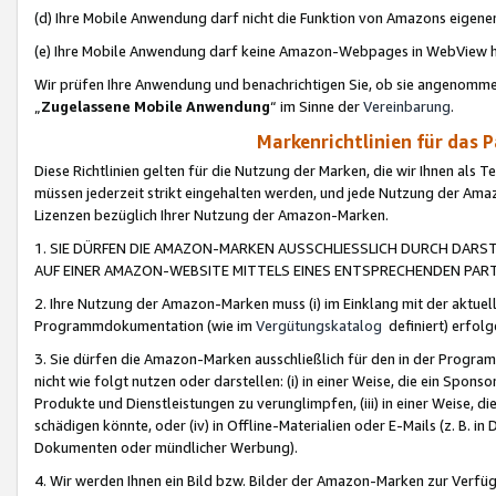
(d) Ihre Mobile Anwendung darf nicht die Funktion von Amazons eige
(e) Ihre Mobile Anwendung darf keine Amazon-Webpages in WebView 
Wir prüfen Ihre Anwendung und benachrichtigen Sie, ob sie angenomm
„
Zugelassene Mobile Anwendung
“ im Sinne der
Vereinbarung
.
Markenrichtlinien für das 
Diese Richtlinien gelten für die Nutzung der Marken, die wir Ihnen als 
müssen jederzeit strikt eingehalten werden, und jede Nutzung der Ama
Lizenzen bezüglich Ihrer Nutzung der Amazon-Marken.
1. SIE DÜRFEN DIE AMAZON-MARKEN AUSSCHLIESSLICH DURCH DARS
AUF EINER AMAZON-WEBSITE MITTELS EINES ENTSPRECHENDEN PART
2. Ihre Nutzung der Amazon-Marken muss (i) im Einklang mit der aktuells
Programmdokumentation (wie im
Vergütungskatalog
definiert) erfolg
3. Sie dürfen die Amazon-Marken ausschließlich für den in der Progr
nicht wie folgt nutzen oder darstellen: (i) in einer Weise, die ein Spo
Produkte und Dienstleistungen zu verunglimpfen, (iii) in einer Weise
schädigen könnte, oder (iv) in Offline-Materialien oder E-Mails (z. B.
Dokumenten oder mündlicher Werbung).
4. Wir werden Ihnen ein Bild bzw. Bilder der Amazon-Marken zur Verfüg