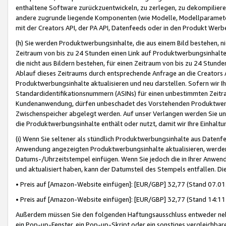
enthaltene Software zurückzuentwickeln, zu zerlegen, zu dekompilier
andere zugrunde liegende Komponenten (wie Modelle, Modellparameter
mit der Creators API, der PA API, Datenfeeds oder in den Produkt Werb
(h) Sie werden Produktwerbungsinhalte, die aus einem Bild bestehen, ni
Zeitraum von bis zu 24 Stunden einen Link auf Produktwerbungsinhalte
die nicht aus Bildern bestehen, für einen Zeitraum von bis zu 24 Stund
Ablauf dieses Zeitraums durch entsprechende Anfrage an die Creators 
Produktwerbungsinhalte aktualisieren und neu darstellen. Sofern wir Ih
Standardidentifikationsnummern (ASINs) für einen unbestimmten Zeitra
Kundenanwendung, dürfen unbeschadet des Vorstehenden Produktwerbu
Zwischenspeicher abgelegt werden. Auf unser Verlangen werden Sie un
die Produktwerbungsinhalte enthält oder nutzt, damit wir Ihre Einhalt
(i) Wenn Sie seltener als stündlich Produktwerbungsinhalte aus Datenfe
Anwendung angezeigten Produktwerbungsinhalte aktualisieren, werden 
Datums-/Uhrzeitstempel einfügen. Wenn Sie jedoch die in Ihrer Anwe
und aktualisiert haben, kann der Datumsteil des Stempels entfallen. Dies
• Preis auf [Amazon-Website einfügen]: [EUR/GBP] 32,77 (Stand 07.01.
• Preis auf [Amazon-Website einfügen]: [EUR/GBP] 32,77 (Stand 14:11 
Außerdem müssen Sie den folgenden Haftungsausschluss entweder neb
ein Pop-up-Fenster, ein Pop-up-Skript oder ein sonstiges vergleichba