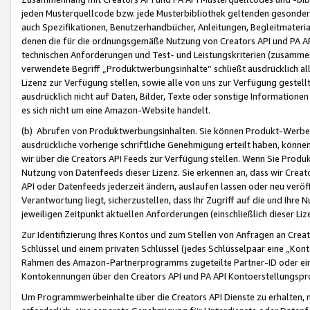
jeden Musterquellcode bzw. jede Musterbibliothek geltenden gesonder
auch Spezifikationen, Benutzerhandbücher, Anleitungen, Begleitmaterial
denen die für die ordnungsgemäße Nutzung von Creators API und PA A
technischen Anforderungen und Test- und Leistungskriterien (zusammen
verwendete Begriff „Produktwerbungsinhalte“ schließt ausdrücklich al
Lizenz zur Verfügung stellen, sowie alle von uns zur Verfügung gestel
ausdrücklich nicht auf Daten, Bilder, Texte oder sonstige Informatione
es sich nicht um eine Amazon-Website handelt.
(b) Abrufen von Produktwerbungsinhalten. Sie können Produkt-Werbein
ausdrückliche vorherige schriftliche Genehmigung erteilt haben, könn
wir über die Creators API Feeds zur Verfügung stellen. Wenn Sie Produk
Nutzung von Datenfeeds dieser Lizenz. Sie erkennen an, dass wir Creat
API oder Datenfeeds jederzeit ändern, auslaufen lassen oder neu veröffe
Verantwortung liegt, sicherzustellen, dass Ihr Zugriff auf die und Ihr
jeweiligen Zeitpunkt aktuellen Anforderungen (einschließlich dieser Liz
Zur Identifizierung Ihres Kontos und zum Stellen von Anfragen an Crea
Schlüssel und einem privaten Schlüssel (jedes Schlüsselpaar eine „Kon
Rahmen des Amazon-Partnerprogramms zugeteilte Partner-ID oder ein
Kontokennungen über den Creators API und PA API Kontoerstellungspro
Um Programmwerbeinhalte über die Creators API Dienste zu erhalten, m