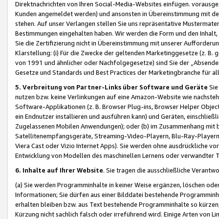
Direktnachrichten von Ihren Social-Media-Websites einfügen. vorausg
Kunden angemeldet werden) und ansonsten in Übereinstimmung mit der
stehen. Auf unser Verlangen stellen Sie uns repräsentative Mustermater
Bestimmungen eingehalten haben. Wir werden die Form und den Inhalt, di
Sie die Zertifizierung nicht in Übereinstimmung mit unserer Aufforderu
Klarstellung: (i) Für die Zwecke der geltenden Marketinggesetze (z. 
von 1991 und ähnlicher oder Nachfolgegesetze) sind Sie der „Absender“ j
Gesetze und Standards und Best Practices der Marketingbranche für 
5. Verbreitung von Partner-Links über Software und Geräte
Sie
nutzen bzw. keine Verlinkungen auf eine Amazon-Website wie nachsteh
Software-Applikationen (z. B. Browser Plug-ins, Browser Helper Objec
ein Endnutzer installieren und ausführen kann) und Geräten, einschlie
Zugelassenen Mobilen Anwendungen); oder (b) im Zusammenhang mit bzw.
Satellitenempfangsgeräte, Streaming-Video-Playern, Blu-Ray-Playern 
Viera Cast oder Vizio Internet Apps). Sie werden ohne ausdrückliche v
Entwicklung von Modellen des maschinellen Lernens oder verwandter 
6. Inhalte auf Ihrer Website
. Sie tragen die ausschließliche Verantwo
(a) Sie werden Programminhalte in keiner Weise ergänzen, löschen oder
Informationen; Sie dürfen aus einer Bilddatei bestehende Programminhal
erhalten bleiben bzw. aus Text bestehende Programminhalte so kürzen, 
Kürzung nicht sachlich falsch oder irreführend wird. Einige Arten von L