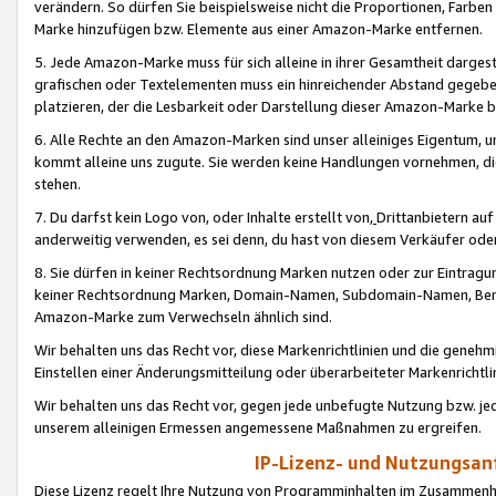
verändern. So dürfen Sie beispielsweise nicht die Proportionen, Farb
Marke hinzufügen bzw. Elemente aus einer Amazon-Marke entfernen.
5. Jede Amazon-Marke muss für sich alleine in ihrer Gesamtheit darge
grafischen oder Textelementen muss ein hinreichender Abstand gegebe
platzieren, der die Lesbarkeit oder Darstellung dieser Amazon-Marke b
6. Alle Rechte an den Amazon-Marken sind unser alleiniges Eigentum, 
kommt alleine uns zugute. Sie werden keine Handlungen vornehmen, 
stehen.
7. Du darfst kein Logo von, oder Inhalte erstellt von,
Drittanbietern au
anderweitig verwenden, es sei denn, du hast von diesem Verkäufer oder
8. Sie dürfen in keiner Rechtsordnung Marken nutzen oder zur Eintragu
keiner Rechtsordnung Marken, Domain-Namen, Subdomain-Namen, Benu
Amazon-Marke zum Verwechseln ähnlich sind.
Wir behalten uns das Recht vor, diese Markenrichtlinien und die gene
Einstellen einer Änderungsmitteilung oder überarbeiteter Markenricht
Wir behalten uns das Recht vor, gegen jede unbefugte Nutzung bzw. jede 
unserem alleinigen Ermessen angemessene Maßnahmen zu ergreifen.
IP-Lizenz- und Nutzungsan
Diese Lizenz regelt Ihre Nutzung von Programminhalten im Zusammen