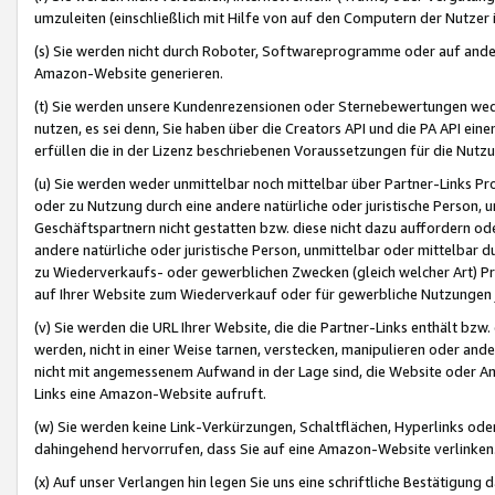
umzuleiten (einschließlich mit Hilfe von auf den Computern der Nutzer i
(s) Sie werden nicht durch Roboter, Softwareprogramme oder auf andere
Amazon-Website generieren.
(t) Sie werden unsere Kundenrezensionen oder Sternebewertungen wed
nutzen, es sei denn, Sie haben über die Creators API und die PA API e
erfüllen die in der Lizenz beschriebenen Voraussetzungen für die Nutzu
(u) Sie werden weder unmittelbar noch mittelbar über Partner-Links P
oder zu Nutzung durch eine andere natürliche oder juristische Person,
Geschäftspartnern nicht gestatten bzw. diese nicht dazu auffordern od
andere natürliche oder juristische Person, unmittelbar oder mittelbar
zu Wiederverkaufs- oder gewerblichen Zwecken (gleich welcher Art) 
auf Ihrer Website zum Wiederverkauf oder für gewerbliche Nutzungen 
(v) Sie werden die URL Ihrer Website, die die Partner-Links enthält b
werden, nicht in einer Weise tarnen, verstecken, manipulieren oder and
nicht mit angemessenem Aufwand in der Lage sind, die Website oder A
Links eine Amazon-Website aufruft.
(w) Sie werden keine Link-Verkürzungen, Schaltflächen, Hyperlinks ode
dahingehend hervorrufen, dass Sie auf eine Amazon-Website verlinken
(x) Auf unser Verlangen hin legen Sie uns eine schriftliche Bestätigung