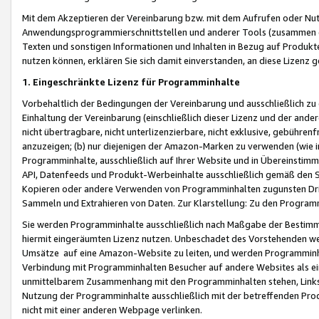
Mit dem Akzeptieren der Vereinbarung bzw. mit dem Aufrufen oder Nutz
Anwendungsprogrammierschnittstellen und anderer Tools (zusammen die
Texten und sonstigen Informationen und Inhalten in Bezug auf Produkte
nutzen können, erklären Sie sich damit einverstanden, an diese Lizenz 
1. Eingeschränkte Lizenz für Programminhalte
Vorbehaltlich der Bedingungen der Vereinbarung und ausschließlich z
Einhaltung der Vereinbarung (einschließlich dieser Lizenz und der ande
nicht übertragbare, nicht unterlizenzierbare, nicht exklusive, gebühren
anzuzeigen; (b) nur diejenigen der Amazon-Marken zu verwenden (wie in 
Programminhalte, ausschließlich auf Ihrer Website und in Übereinstimmu
API, Datenfeeds und Produkt-Werbeinhalte ausschließlich gemäß den Spe
Kopieren oder andere Verwenden von Programminhalten zugunsten Dri
Sammeln und Extrahieren von Daten. Zur Klarstellung: Zu den Program
Sie werden Programminhalte ausschließlich nach Maßgabe der Besti
hiermit eingeräumten Lizenz nutzen. Unbeschadet des Vorstehenden we
Umsätze auf eine Amazon-Website zu leiten, und werden Programminhal
Verbindung mit Programminhalten Besucher auf andere Websites als ein
unmittelbarem Zusammenhang mit den Programminhalten stehen, Links z
Nutzung der Programminhalte ausschließlich mit der betreffenden Pr
nicht mit einer anderen Webpage verlinken.