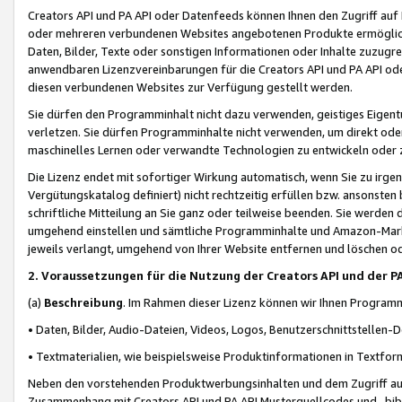
Creators API und PA API oder Datenfeeds können Ihnen den Zugriff auf D
oder mehreren verbundenen Websites angebotenen Produkte ermögliche
Daten, Bilder, Texte oder sonstigen Informationen oder Inhalte zuzugre
anwendbaren Lizenzvereinbarungen für die Creators API und PA API od
diesen verbundenen Websites zur Verfügung gestellt werden.
Sie dürfen den Programminhalt nicht dazu verwenden, geistiges Eigent
verletzen. Sie dürfen Programminhalte nicht verwenden, um direkt ode
maschinelles Lernen oder verwandte Technologien zu entwickeln oder zu
Die Lizenz endet mit sofortiger Wirkung automatisch, wenn Sie zu irg
Vergütungskatalog definiert) nicht rechtzeitig erfüllen bzw. ansonsten
schriftliche Mitteilung an Sie ganz oder teilweise beenden. Sie werden
umgehend einstellen und sämtliche Programminhalte und Amazon-Marke
jeweils verlangt, umgehend von Ihrer Website entfernen und löschen od
2. Voraussetzungen für die Nutzung der Creators API und der P
(a)
Beschreibung
. Im Rahmen dieser Lizenz können wir Ihnen Programmi
• Daten, Bilder, Audio-Dateien, Videos, Logos, Benutzerschnittstellen-
• Textmaterialien, wie beispielsweise Produktinformationen in Textfor
Neben den vorstehenden Produktwerbungsinhalten und dem Zugriff auf 
Zusammenhang mit Creators API und PA API Musterquellcodes und -bibli