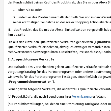
der Kunde schließt einen Kauf des Produkts ab, das Sie mit der Alexa 
C. über Alexa, oder
D. indem er das Produkt innerhalb der Skills Session in den Waren
seiner erstmaligen Teilnahme an der Alexa Shopping Action abschlie
iii. das Produkt, das Sie mit der Alexa-Einkaufsaktion vorgestellt ha
ihm bezahlt.
Die aus den einzelnen Qualifizierten Verkäufen generierten „
Qualifizi
Qualifizierten Verkäufe einnehmen, abzüglich etwaiger Versandkosten
Mehrwertsteuer), Servicegebühren, Gutschriften, Preisnachlässe, Bear
2. Ausgeschlossene Verkäufe
Unbeschadet des Vorstehenden gelten Qualifizierte Verkäufe nicht als
Vergütungskatalog für das Partnerprogramm oder andere Bestimmungen,
wir jeweils für das Partnerprogramm festlegen, einschließlich der jewe
„
Programmdokumentation
“).
Ferner gelten folgende Verkäufe, die andernfalls Qualifizierte Verkä
(a) Produktkäufe, die nach Beendigung Ihrer
Vereinbarung
erfolgen;
(b) Produktbestellungen, bei denen eine Stornierung, Rückgabe oder R