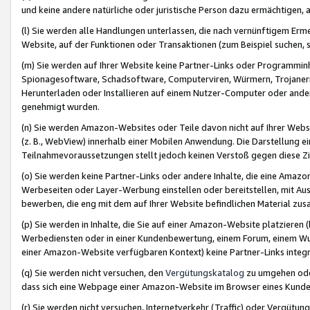
und keine andere natürliche oder juristische Person dazu ermächtigen, a
(l) Sie werden alle Handlungen unterlassen, die nach vernünftigem Erme
Website, auf der Funktionen oder Transaktionen (zum Beispiel suchen, s
(m) Sie werden auf Ihrer Website keine Partner-Links oder Programmin
Spionagesoftware, Schadsoftware, Computerviren, Würmern, Trojaner
Herunterladen oder Installieren auf einem Nutzer-Computer oder ande
genehmigt wurden.
(n) Sie werden Amazon-Websites oder Teile davon nicht auf Ihrer Websi
(z. B., WebView) innerhalb einer Mobilen Anwendung. Die Darstellung ein
Teilnahmevoraussetzungen stellt jedoch keinen Verstoß gegen diese Zif
(o) Sie werden keine Partner-Links oder andere Inhalte, die eine Am
Werbeseiten oder Layer-Werbung einstellen oder bereitstellen, mit Au
bewerben, die eng mit dem auf Ihrer Website befindlichen Material z
(p) Sie werden in Inhalte, die Sie auf einer Amazon-Website platzier
Werbediensten oder in einer Kundenbewertung, einem Forum, einem Wun
einer Amazon-Website verfügbaren Kontext) keine Partner-Links integr
(q) Sie werden nicht versuchen, den
Vergütungskatalog
zu umgehen oder
dass sich eine Webpage einer Amazon-Website im Browser eines Kunden 
(r) Sie werden nicht versuchen, Internetverkehr (Traffic) oder Vergü