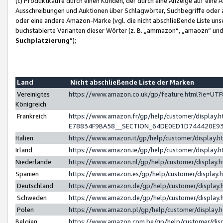
(c) Produktkäufe durch einen Kunden, der durch eine Anzeige auf eine 
Ausschreibungen und Auktionen über Schlagwörter, Suchbegriffe oder 
oder eine andere Amazon-Marke (vgl. die nicht abschließende Liste un
buchstabierte Varianten dieser Wörter (z. B. „ammazon“, „amaozn“ und „
Suchplatzierung
”);
Land
Nicht abschließende Liste der Marken
Vereinigtes
https://www.amazon.co.uk/gp/feature.html?ie=U
Königreich
Frankreich
https://www.amazon.fr/gp/help/customer/displa
E78834F9BA58__SECTION_64DE0ED1D744420E9
Italien
https://www.amazon.it/gp/help/customer/display
Irland
https://www.amazon.ie/gp/help/customer/displa
Niederlande
https://www.amazon.nl/gp/help/customer/display
Spanien
https://www.amazon.es/gp/help/customer/display
Deutschland
https://www.amazon.de/gp/help/customer/displa
Schweden
https://www.amazon.de/gp/help/customer/displa
Polen
https://www.amazon.pl/gp/help/customer/display
Belgien
https://www.amazon.com.be/gp/help/customer/d