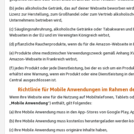
(b) jedes alkoholische Getränk, das auf deiner Webseite beworben wird
Lizenz zur Herstellung, zum Großhandel oder zum Vertrieb alkoholisch
Unternehmens betrieben wird,
(c) Säuglingsnahruhrung, alkoholische Getränke oder Tabakwaren und E
Webseiten in der EU und im Vereinigten Königreich wirbst,
(d) pflanzliche Raucherprodukte, wenn du für die Amazon-Webseite in B
(e) Produkte ohne medizinischen Verwendungszweck gemäß Anhang XVI 
Amazon-Webseite in Frankreich wirbst,
(f) jedes Produkt oder jede Dienstleistung, bei der es sich um ein Prod
erhältst eine Warnung, wenn ein Produkt oder eine Dienstleistung in de
Central ausgeschlossen ist.
Richtlinie für Mobile Anwendungen im Rahmen de
Wenn Ihre Website eine für die Nutzung auf Mobiltelefonen, Tablets 
„
Mobile Anwendung
“) enthält, gilt Folgendes:
(a) Ihre Mobile Anwendung muss in den App-Stores von Google Play, A
(b) Ihre Mobile Anwendung muss kostenlos heruntergeladen werden könn
(c) Ihre Mobile Anwendung muss originäre Inhalte haben,