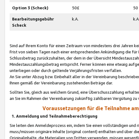
Option 3 (Scheck)
50£
50
Bearbeitungsgebühr
k.A.
k.A
Scheck
Sind auf Ihrem Konto für einen Zeitraum von mindestens drei Jahren kein
Frist von sieben Tagen nach einer entsprechenden Ankündigung die für
Schlussbetrag zurückzuhalten, der dem in der Übersicht Mindestausz
Mindestauszahlungsbetrag entspricht. Ferner können eine etwaig aufg
unterliegen oder durch geltende Verjährungsfristen verfallen.
An Sie unter Abzug bzw. Einbehalt aller in der Vereinbarung beschrieb
Ihnen gemäß der Vereinbarung zustehenden Beträge dar.
Sollten Sie, gleich aus welchem Grund, eine Überschusszahlung erhalte
an Sie im Rahmen der Vereinbarung zukünftig zahlbaren Vergütung zu 
Voraussetzungen für die Teilnahme a
1. Anmeldung und Teilnahmeberechtigung
Sie leiten den Anmeldeprozess ein, indem Sie einen vollständigen und 
muss/müssen originäre Inhalte (original content) enthalten und über d
Originalinhalte, die Materialien von Dritten verwenden, müssen wese