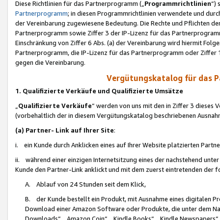
Diese Richtlinien für das Partnerprogramm („
Programmrichtlinien
“)
Partnerprogramm
; in diesen Programmrichtlinien verwendete und durch
der Vereinbarung zugewiesene Bedeutung. Die Rechte und Pflichten de
Partnerprogramm sowie Ziffer 3 der IP-Lizenz für das Partnerprogram
Einschränkung von Ziffer 6 Abs. (a) der Vereinbarung wird hiermit Fol
Partnerprogramm, die IP-Lizenz für das Partnerprogramm oder Ziffer 1
gegen die Vereinbarung.
Vergütungskatalog für das 
1. Qualifizierte Verkäufe und Qualifizierte Umsätze
„
Qualifizierte Verkäufe
“ werden von uns mit den in Ziffer 3 diese
(vorbehaltlich der in diesem Vergütungskatalog beschriebenen Ausnah
(a) Partner- Link auf Ihrer Site
:
i. ein Kunde durch Anklicken eines auf Ihrer Website platzierten Part
ii. während einer einzigen Internetsitzung eines der nachstehend unter (i)
Kunde den Partner-Link anklickt und mit dem zuerst eintretenden der f
A. Ablauf von 24 Stunden seit dem Klick,
B. der Kunde bestellt ein Produkt, mit Ausnahme eines digitalen P
Download einer Amazon Software oder Produkte, die unter dem N
Downloads“, „Amazon Coin“, „Kindle Books“, „Kindle Newspapers“, „