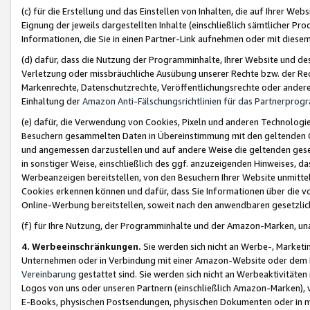
(c) für die Erstellung und das Einstellen von Inhalten, die auf Ihrer We
Eignung der jeweils dargestellten Inhalte (einschließlich sämtlicher 
Informationen, die Sie in einen Partner-Link aufnehmen oder mit diese
(d) dafür, dass die Nutzung der Programminhalte, Ihrer Website und des 
Verletzung oder missbräuchliche Ausübung unserer Rechte bzw. der Recht
Markenrechte, Datenschutzrechte, Veröffentlichungsrechte oder anderer
Einhaltung der
Amazon Anti-Fälschungsrichtlinien für das Partnerpro
(e) dafür, die Verwendung von Cookies, Pixeln und anderen Technologien
Besuchern gesammelten Daten in Übereinstimmung mit den geltenden Ge
und angemessen darzustellen und auf andere Weise die geltenden geset
in sonstiger Weise, einschließlich des ggf. anzuzeigenden Hinweises, d
Werbeanzeigen bereitstellen, von den Besuchern Ihrer Website unmitte
Cookies erkennen können und dafür, dass Sie Informationen über die v
Online-Werbung bereitstellen, soweit nach den anwendbaren gesetzlic
(f) für Ihre Nutzung, der Programminhalte und der Amazon-Marken, u
4. Werbeeinschränkungen.
Sie werden sich nicht an Werbe-, Market
Unternehmen oder in Verbindung mit einer Amazon-Website oder dem Pa
Vereinbarung
gestattet sind. Sie werden sich nicht an Werbeaktivitäten
Logos von uns oder unseren Partnern (einschließlich Amazon-Marken), 
E-Books, physischen Postsendungen, physischen Dokumenten oder in 