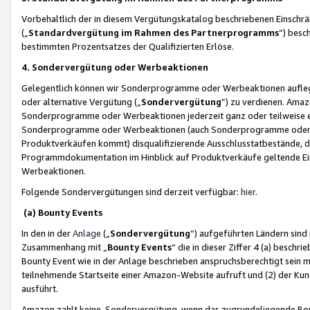
Vorbehaltlich der in diesem Vergütungskatalog beschriebenen Einschr
(„
Standardvergütung im Rahmen des Partnerprogramms
“) besc
bestimmten Prozentsatzes der Qualifizierten Erlöse.
4. Sondervergütung oder Werbeaktionen
Gelegentlich können wir Sonderprogramme oder Werbeaktionen auflegen,
oder alternative Vergütung („
Sondervergütung
”) zu verdienen. Amazo
Sonderprogramme oder Werbeaktionen jederzeit ganz oder teilweise einz
Sonderprogramme oder Werbeaktionen (auch Sonderprogramme oder We
Produktverkäufen kommt) disqualifizierende Ausschlusstatbestände, di
Programmdokumentation im Hinblick auf Produktverkäufe geltende E
Werbeaktionen.
Folgende Sondervergütungen sind derzeit verfügbar:
hier
.
(a) Bounty Events
In den in der
Anlage
(„
Sondervergütung
“) aufgeführten Ländern sind
Zusammenhang mit „
Bounty Events
“ die in dieser Ziffer 4 (a) besch
Bounty Event wie in der Anlage beschrieben anspruchsberechtigt sein mu
teilnehmende Startseite einer Amazon-Website aufruft und (2) der Kun
ausführt.
Amazon zahlt keine Sondervergütung, wenn das zugrundeliegende Boun