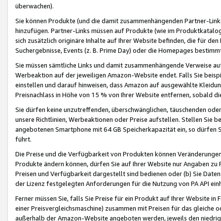
überwachen).
Sie können Produkte (und die damit zusammenhängenden Partner-Links)
hinzufügen. Partner-Links müssen auf Produkte (wie im Produktkatalog de
sich zusätzlich originäre Inhalte auf Ihrer Website befinden, die für 
Suchergebnisse, Events (z. B. Prime Day) oder die Homepages bestimmte
Sie müssen sämtliche Links und damit zusammenhängende Verweise auf z
Werbeaktion auf der jeweiligen Amazon-Website endet. Falls Sie beisp
einstellen und darauf hinweisen, dass Amazon auf ausgewählte Kleidun
Preisnachlass in Höhe von 15 % von Ihrer Website entfernen, sobald di
Sie dürfen keine unzutreffenden, überschwänglichen, täuschenden od
unsere Richtlinien, Werbeaktionen oder Preise aufstellen. Stellen Sie 
angebotenen Smartphone mit 64 GB Speicherkapazität ein, so dürfen S
führt.
Die Preise und die Verfügbarkeit von Produkten können Veränderungen 
Produkte ändern können, dürfen Sie auf Ihrer Website nur Angaben zu P
Preisen und Verfügbarkeit dargestellt sind bedienen oder (b) Sie Daten
der Lizenz festgelegten Anforderungen für die Nutzung von PA API einh
Ferner müssen Sie, falls Sie Preise für ein Produkt auf Ihrer Website in 
einer Preisvergleichsmaschine) zusammen mit Preisen für das gleiche o
außerhalb der Amazon-Website angeboten werden, jeweils den niedrigst