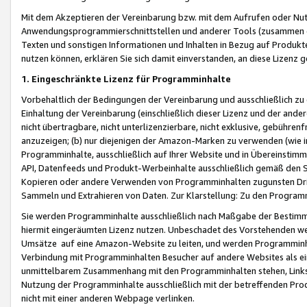
Mit dem Akzeptieren der Vereinbarung bzw. mit dem Aufrufen oder Nutz
Anwendungsprogrammierschnittstellen und anderer Tools (zusammen die
Texten und sonstigen Informationen und Inhalten in Bezug auf Produkte
nutzen können, erklären Sie sich damit einverstanden, an diese Lizenz 
1. Eingeschränkte Lizenz für Programminhalte
Vorbehaltlich der Bedingungen der Vereinbarung und ausschließlich z
Einhaltung der Vereinbarung (einschließlich dieser Lizenz und der ande
nicht übertragbare, nicht unterlizenzierbare, nicht exklusive, gebühren
anzuzeigen; (b) nur diejenigen der Amazon-Marken zu verwenden (wie in 
Programminhalte, ausschließlich auf Ihrer Website und in Übereinstimmu
API, Datenfeeds und Produkt-Werbeinhalte ausschließlich gemäß den Spe
Kopieren oder andere Verwenden von Programminhalten zugunsten Dri
Sammeln und Extrahieren von Daten. Zur Klarstellung: Zu den Program
Sie werden Programminhalte ausschließlich nach Maßgabe der Besti
hiermit eingeräumten Lizenz nutzen. Unbeschadet des Vorstehenden we
Umsätze auf eine Amazon-Website zu leiten, und werden Programminhal
Verbindung mit Programminhalten Besucher auf andere Websites als ein
unmittelbarem Zusammenhang mit den Programminhalten stehen, Links z
Nutzung der Programminhalte ausschließlich mit der betreffenden Pr
nicht mit einer anderen Webpage verlinken.