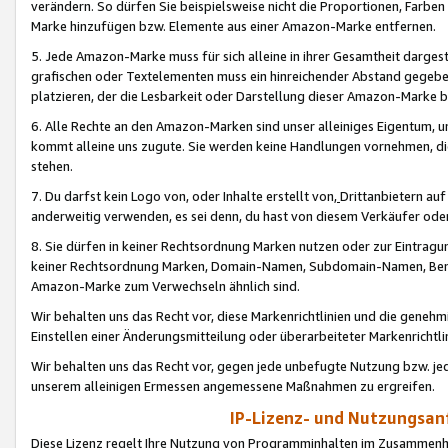
verändern. So dürfen Sie beispielsweise nicht die Proportionen, Farb
Marke hinzufügen bzw. Elemente aus einer Amazon-Marke entfernen.
5. Jede Amazon-Marke muss für sich alleine in ihrer Gesamtheit darge
grafischen oder Textelementen muss ein hinreichender Abstand gegebe
platzieren, der die Lesbarkeit oder Darstellung dieser Amazon-Marke b
6. Alle Rechte an den Amazon-Marken sind unser alleiniges Eigentum, 
kommt alleine uns zugute. Sie werden keine Handlungen vornehmen, 
stehen.
7. Du darfst kein Logo von, oder Inhalte erstellt von,
Drittanbietern au
anderweitig verwenden, es sei denn, du hast von diesem Verkäufer oder
8. Sie dürfen in keiner Rechtsordnung Marken nutzen oder zur Eintragu
keiner Rechtsordnung Marken, Domain-Namen, Subdomain-Namen, Benu
Amazon-Marke zum Verwechseln ähnlich sind.
Wir behalten uns das Recht vor, diese Markenrichtlinien und die gene
Einstellen einer Änderungsmitteilung oder überarbeiteter Markenricht
Wir behalten uns das Recht vor, gegen jede unbefugte Nutzung bzw. jede 
unserem alleinigen Ermessen angemessene Maßnahmen zu ergreifen.
IP-Lizenz- und Nutzungsan
Diese Lizenz regelt Ihre Nutzung von Programminhalten im Zusammen