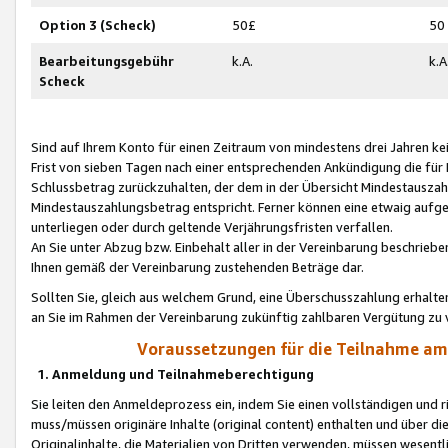
Option 3 (Scheck)
50£
50
Bearbeitungsgebühr
k.A.
k.A
Scheck
Sind auf Ihrem Konto für einen Zeitraum von mindestens drei Jahren kein
Frist von sieben Tagen nach einer entsprechenden Ankündigung die für
Schlussbetrag zurückzuhalten, der dem in der Übersicht Mindestausz
Mindestauszahlungsbetrag entspricht. Ferner können eine etwaig aufg
unterliegen oder durch geltende Verjährungsfristen verfallen.
An Sie unter Abzug bzw. Einbehalt aller in der Vereinbarung beschrieb
Ihnen gemäß der Vereinbarung zustehenden Beträge dar.
Sollten Sie, gleich aus welchem Grund, eine Überschusszahlung erhalte
an Sie im Rahmen der Vereinbarung zukünftig zahlbaren Vergütung zu 
Voraussetzungen für die Teilnahme a
1. Anmeldung und Teilnahmeberechtigung
Sie leiten den Anmeldeprozess ein, indem Sie einen vollständigen und 
muss/müssen originäre Inhalte (original content) enthalten und über d
Originalinhalte, die Materialien von Dritten verwenden, müssen wese