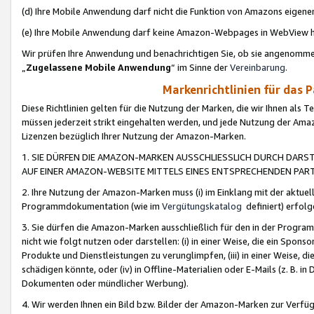
(d) Ihre Mobile Anwendung darf nicht die Funktion von Amazons eige
(e) Ihre Mobile Anwendung darf keine Amazon-Webpages in WebView 
Wir prüfen Ihre Anwendung und benachrichtigen Sie, ob sie angenomm
„
Zugelassene Mobile Anwendung
“ im Sinne der
Vereinbarung
.
Markenrichtlinien für das 
Diese Richtlinien gelten für die Nutzung der Marken, die wir Ihnen als 
müssen jederzeit strikt eingehalten werden, und jede Nutzung der Ama
Lizenzen bezüglich Ihrer Nutzung der Amazon-Marken.
1. SIE DÜRFEN DIE AMAZON-MARKEN AUSSCHLIESSLICH DURCH DARS
AUF EINER AMAZON-WEBSITE MITTELS EINES ENTSPRECHENDEN PART
2. Ihre Nutzung der Amazon-Marken muss (i) im Einklang mit der aktuells
Programmdokumentation (wie im
Vergütungskatalog
definiert) erfolg
3. Sie dürfen die Amazon-Marken ausschließlich für den in der Progr
nicht wie folgt nutzen oder darstellen: (i) in einer Weise, die ein Spo
Produkte und Dienstleistungen zu verunglimpfen, (iii) in einer Weise
schädigen könnte, oder (iv) in Offline-Materialien oder E-Mails (z. B.
Dokumenten oder mündlicher Werbung).
4. Wir werden Ihnen ein Bild bzw. Bilder der Amazon-Marken zur Verfüg