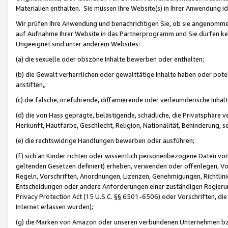
Materialien enthalten. Sie müssen Ihre Website(s) in Ihrer Anwendung ide
Wir prüfen Ihre Anwendung und benachrichtigen Sie, ob sie angenommen
auf Aufnahme Ihrer Website in das Partnerprogramm und Sie dürfen kei
Ungeeignet sind unter anderem Websites:
(a) die sexuelle oder obszöne Inhalte bewerben oder enthalten;
(b) die Gewalt verherrlichen oder gewalttätige Inhalte haben oder pot
anstiften,;
(c) die falsche, irreführende, diffamierende oder verleumderische Inha
(d) die von Hass geprägte, belästigende, schädliche, die Privatsphäre v
Herkunft, Hautfarbe, Geschlecht, Religion, Nationalität, Behinderung, 
(e) die rechtswidrige Handlungen bewerben oder ausführen;
(f) sich an Kinder richten oder wissentlich personenbezogene Daten vo
geltenden Gesetzen definiert) erheben, verwenden oder offenlegen, Vo
Regeln, Vorschriften, Anordnungen, Lizenzen, Genehmigungen, Richtlini
Entscheidungen oder andere Anforderungen einer zuständigen Regierung
Privacy Protection Act (15 U.S.C. §§ 6501-6506) oder Vorschriften, di
Internet erlassen wurden);
(g) die Marken von Amazon oder unseren verbundenen Unternehmen b