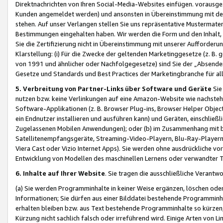
Direktnachrichten von Ihren Social-Media-Websites einfügen. vorausg
Kunden angemeldet werden) und ansonsten in Übereinstimmung mit der
stehen. Auf unser Verlangen stellen Sie uns repräsentative Mustermater
Bestimmungen eingehalten haben. Wir werden die Form und den Inhalt, di
Sie die Zertifizierung nicht in Übereinstimmung mit unserer Aufforderu
Klarstellung: (i) Für die Zwecke der geltenden Marketinggesetze (z. 
von 1991 und ähnlicher oder Nachfolgegesetze) sind Sie der „Absender“ j
Gesetze und Standards und Best Practices der Marketingbranche für 
5. Verbreitung von Partner-Links über Software und Geräte
Sie
nutzen bzw. keine Verlinkungen auf eine Amazon-Website wie nachsteh
Software-Applikationen (z. B. Browser Plug-ins, Browser Helper Objec
ein Endnutzer installieren und ausführen kann) und Geräten, einschlie
Zugelassenen Mobilen Anwendungen); oder (b) im Zusammenhang mit bzw.
Satellitenempfangsgeräte, Streaming-Video-Playern, Blu-Ray-Playern 
Viera Cast oder Vizio Internet Apps). Sie werden ohne ausdrückliche v
Entwicklung von Modellen des maschinellen Lernens oder verwandter 
6. Inhalte auf Ihrer Website
. Sie tragen die ausschließliche Verantwo
(a) Sie werden Programminhalte in keiner Weise ergänzen, löschen oder
Informationen; Sie dürfen aus einer Bilddatei bestehende Programminhal
erhalten bleiben bzw. aus Text bestehende Programminhalte so kürzen, 
Kürzung nicht sachlich falsch oder irreführend wird. Einige Arten von L