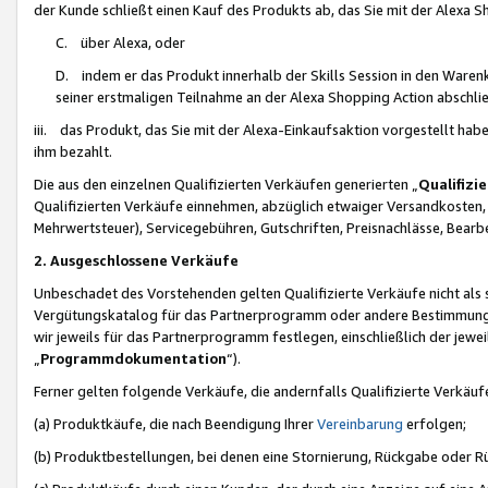
der Kunde schließt einen Kauf des Produkts ab, das Sie mit der Alexa 
C. über Alexa, oder
D. indem er das Produkt innerhalb der Skills Session in den Waren
seiner erstmaligen Teilnahme an der Alexa Shopping Action abschlie
iii. das Produkt, das Sie mit der Alexa-Einkaufsaktion vorgestellt ha
ihm bezahlt.
Die aus den einzelnen Qualifizierten Verkäufen generierten „
Qualifizi
Qualifizierten Verkäufe einnehmen, abzüglich etwaiger Versandkosten
Mehrwertsteuer), Servicegebühren, Gutschriften, Preisnachlässe, Bear
2. Ausgeschlossene Verkäufe
Unbeschadet des Vorstehenden gelten Qualifizierte Verkäufe nicht als
Vergütungskatalog für das Partnerprogramm oder andere Bestimmungen,
wir jeweils für das Partnerprogramm festlegen, einschließlich der jewe
„
Programmdokumentation
“).
Ferner gelten folgende Verkäufe, die andernfalls Qualifizierte Verkä
(a) Produktkäufe, die nach Beendigung Ihrer
Vereinbarung
erfolgen;
(b) Produktbestellungen, bei denen eine Stornierung, Rückgabe oder R