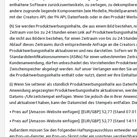
enthaltene Software zurückzuentwickeln, zu zerlegen, zu dekompilier
andere zugrunde liegende Komponenten (wie Modelle, Modellparameter
mit der Creators API, der PA API, Datenfeeds oder in den Produkt Werb
(h) Sie werden Produktwerbungsinhalte, die aus einem Bild bestehen, ni
Zeitraum von bis zu 24 Stunden einen Link auf Produktwerbungsinhalte
die nicht aus Bildern bestehen, für einen Zeitraum von bis zu 24 Stund
Ablauf dieses Zeitraums durch entsprechende Anfrage an die Creators 
Produktwerbungsinhalte aktualisieren und neu darstellen. Sofern wir Ih
Standardidentifikationsnummern (ASINs) für einen unbestimmten Zeitra
Kundenanwendung, dürfen unbeschadet des Vorstehenden Produktwerbu
Zwischenspeicher abgelegt werden. Auf unser Verlangen werden Sie un
die Produktwerbungsinhalte enthält oder nutzt, damit wir Ihre Einhalt
(i) Wenn Sie seltener als stündlich Produktwerbungsinhalte aus Datenfe
Anwendung angezeigten Produktwerbungsinhalte aktualisieren, werden 
Datums-/Uhrzeitstempel einfügen. Wenn Sie jedoch die in Ihrer Anwe
und aktualisiert haben, kann der Datumsteil des Stempels entfallen. Dies
• Preis auf [Amazon-Website einfügen]: [EUR/GBP] 32,77 (Stand 07.01.
• Preis auf [Amazon-Website einfügen]: [EUR/GBP] 32,77 (Stand 14:11 
Außerdem müssen Sie den folgenden Haftungsausschluss entweder neb
ein Pop-up-Fenster, ein Pop-up-Skript oder ein sonstiges vergleichba