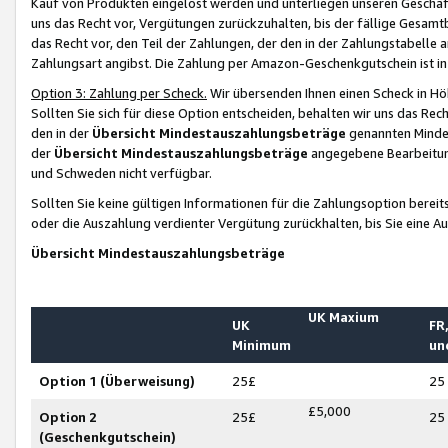
Kauf von Produkten eingelöst werden und unterliegen unseren Geschäf
uns das Recht vor, Vergütungen zurückzuhalten, bis der fällige Gesamt
das Recht vor, den Teil der Zahlungen, der den in der Zahlungstabelle 
Zahlungsart angibst. Die Zahlung per Amazon-Geschenkgutschein ist in
Option 3: Zahlung per Scheck.
Wir übersenden Ihnen einen Scheck in Höh
Sollten Sie sich für diese Option entscheiden, behalten wir uns das Rec
den in der
Übersicht Mindestauszahlungsbeträge
genannten Mindest
der
Übersicht Mindestauszahlungsbeträge
angegebene Bearbeitung
und Schweden nicht verfügbar.
Sollten Sie keine gültigen Informationen für die Zahlungsoption bereit
oder die Auszahlung verdienter Vergütung zurückhalten, bis Sie eine A
Übersicht Mindestauszahlungsbeträge
UK Maxium
UK
FR,
Minimum
un
Option 1 (Überweisung)
25£
25
£5,000
Option 2
25£
25
(Geschenkgutschein)