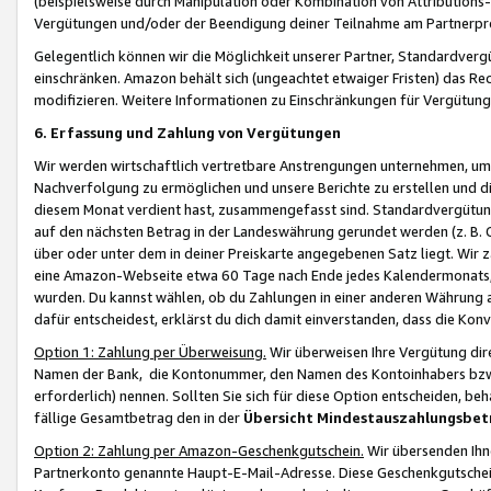
(beispielsweise durch Manipulation oder Kombination von Attributions-
Vergütungen und/oder der Beendigung deiner Teilnahme am Partnerp
Gelegentlich können wir die Möglichkeit unserer Partner, Standardv
einschränken. Amazon behält sich (ungeachtet etwaiger Fristen) das Re
modifizieren. Weitere Informationen zu Einschränkungen für Vergütung
6. Erfassung und Zahlung von Vergütungen
Wir werden wirtschaftlich vertretbare Anstrengungen unternehmen, um 
Nachverfolgung zu ermöglichen und unsere Berichte zu erstellen und di
diesem Monat verdient hast, zusammengefasst sind. Standardvergütung
auf den nächsten Betrag in der Landeswährung gerundet werden (z. B. C
über oder unter dem in deiner Preiskarte angegebenen Satz liegt. Wir
eine Amazon-Webseite etwa 60 Tage nach Ende jedes Kalendermonats, i
wurden. Du kannst wählen, ob du Zahlungen in einer anderen Währung
dafür entscheidest, erklärst du dich damit einverstanden, dass die K
Option 1: Zahlung per Überweisung.
Wir überweisen Ihre Vergütung dir
Namen der Bank, die Kontonummer, den Namen des Kontoinhabers bzw. a
erforderlich) nennen. Sollten Sie sich für diese Option entscheiden, be
fällige Gesamtbetrag den in der
Übersicht Mindestauszahlungsbet
Option 2: Zahlung per Amazon-Geschenkgutschein.
Wir übersenden Ihne
Partnerkonto genannte Haupt-E-Mail-Adresse. Diese Geschenkgutschei