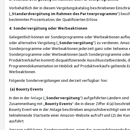
Vorbehaltlich der in diesem Vergütungskatalog beschriebenen Einschr
(„
Standardvergütung im Rahmen des Partnerprogramms
“) besc
bestimmten Prozentsatzes der Qualifizierten Erlöse.
4. Sondervergütung oder Werbeaktionen
Gelegentlich können wir Sonderprogramme oder Werbeaktionen auflegen,
oder alternative Vergütung („
Sondervergütung
”) zu verdienen. Amazo
Sonderprogramme oder Werbeaktionen jederzeit ganz oder teilweise einz
Sonderprogramme oder Werbeaktionen (auch Sonderprogramme oder We
Produktverkäufen kommt) disqualifizierende Ausschlusstatbestände, di
Programmdokumentation im Hinblick auf Produktverkäufe geltende E
Werbeaktionen.
Folgende Sondervergütungen sind derzeit verfügbar:
hier
.
(a) Bounty Events
In den in der
Anlage
(„
Sondervergütung
“) aufgeführten Ländern sind
Zusammenhang mit „
Bounty Events
“ die in dieser Ziffer 4 (a) besch
Bounty Event wie in der Anlage beschrieben anspruchsberechtigt sein mu
teilnehmende Startseite einer Amazon-Website aufruft und (2) der Kun
ausführt.
Amazon zahlt keine Sondervergütung, wenn das zugrundeliegende Boun