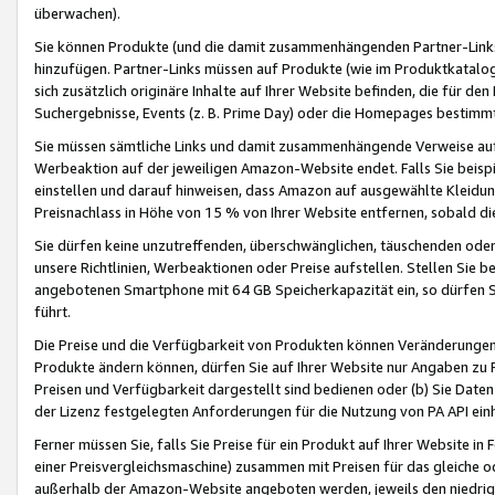
überwachen).
Sie können Produkte (und die damit zusammenhängenden Partner-Links)
hinzufügen. Partner-Links müssen auf Produkte (wie im Produktkatalog de
sich zusätzlich originäre Inhalte auf Ihrer Website befinden, die für 
Suchergebnisse, Events (z. B. Prime Day) oder die Homepages bestimmte
Sie müssen sämtliche Links und damit zusammenhängende Verweise auf z
Werbeaktion auf der jeweiligen Amazon-Website endet. Falls Sie beisp
einstellen und darauf hinweisen, dass Amazon auf ausgewählte Kleidun
Preisnachlass in Höhe von 15 % von Ihrer Website entfernen, sobald di
Sie dürfen keine unzutreffenden, überschwänglichen, täuschenden od
unsere Richtlinien, Werbeaktionen oder Preise aufstellen. Stellen Sie 
angebotenen Smartphone mit 64 GB Speicherkapazität ein, so dürfen S
führt.
Die Preise und die Verfügbarkeit von Produkten können Veränderungen 
Produkte ändern können, dürfen Sie auf Ihrer Website nur Angaben zu P
Preisen und Verfügbarkeit dargestellt sind bedienen oder (b) Sie Daten
der Lizenz festgelegten Anforderungen für die Nutzung von PA API einh
Ferner müssen Sie, falls Sie Preise für ein Produkt auf Ihrer Website in 
einer Preisvergleichsmaschine) zusammen mit Preisen für das gleiche o
außerhalb der Amazon-Website angeboten werden, jeweils den niedrigst