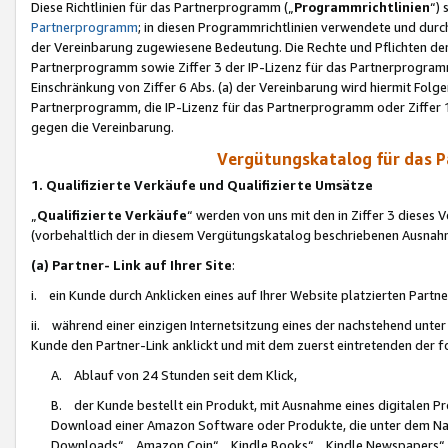
Diese Richtlinien für das Partnerprogramm („
Programmrichtlinien
“)
Partnerprogramm
; in diesen Programmrichtlinien verwendete und durch
der Vereinbarung zugewiesene Bedeutung. Die Rechte und Pflichten de
Partnerprogramm sowie Ziffer 3 der IP-Lizenz für das Partnerprogram
Einschränkung von Ziffer 6 Abs. (a) der Vereinbarung wird hiermit Fol
Partnerprogramm, die IP-Lizenz für das Partnerprogramm oder Ziffer 1
gegen die Vereinbarung.
Vergütungskatalog für das 
1. Qualifizierte Verkäufe und Qualifizierte Umsätze
„
Qualifizierte Verkäufe
“ werden von uns mit den in Ziffer 3 diese
(vorbehaltlich der in diesem Vergütungskatalog beschriebenen Ausnah
(a) Partner- Link auf Ihrer Site
:
i. ein Kunde durch Anklicken eines auf Ihrer Website platzierten Part
ii. während einer einzigen Internetsitzung eines der nachstehend unter (i)
Kunde den Partner-Link anklickt und mit dem zuerst eintretenden der f
A. Ablauf von 24 Stunden seit dem Klick,
B. der Kunde bestellt ein Produkt, mit Ausnahme eines digitalen P
Download einer Amazon Software oder Produkte, die unter dem N
Downloads“, „Amazon Coin“, „Kindle Books“, „Kindle Newspapers“, „