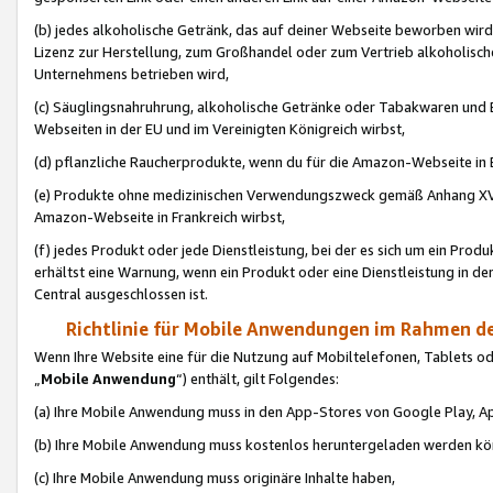
(b) jedes alkoholische Getränk, das auf deiner Webseite beworben wird
Lizenz zur Herstellung, zum Großhandel oder zum Vertrieb alkoholisch
Unternehmens betrieben wird,
(c) Säuglingsnahruhrung, alkoholische Getränke oder Tabakwaren und E
Webseiten in der EU und im Vereinigten Königreich wirbst,
(d) pflanzliche Raucherprodukte, wenn du für die Amazon-Webseite in B
(e) Produkte ohne medizinischen Verwendungszweck gemäß Anhang XVI 
Amazon-Webseite in Frankreich wirbst,
(f) jedes Produkt oder jede Dienstleistung, bei der es sich um ein Prod
erhältst eine Warnung, wenn ein Produkt oder eine Dienstleistung in de
Central ausgeschlossen ist.
Richtlinie für Mobile Anwendungen im Rahmen de
Wenn Ihre Website eine für die Nutzung auf Mobiltelefonen, Tablets 
„
Mobile Anwendung
“) enthält, gilt Folgendes:
(a) Ihre Mobile Anwendung muss in den App-Stores von Google Play, A
(b) Ihre Mobile Anwendung muss kostenlos heruntergeladen werden könn
(c) Ihre Mobile Anwendung muss originäre Inhalte haben,