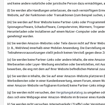
und keine andere natürliche oder juristische Person dazu ermächtigen, a
(l) Sie werden alle Handlungen unterlassen, die nach vernünftigem Erme
Website, auf der Funktionen oder Transaktionen (zum Beispiel suchen, s
(m) Sie werden auf Ihrer Website keine Partner-Links oder Programmin
Spionagesoftware, Schadsoftware, Computerviren, Würmern, Trojaner
Herunterladen oder Installieren auf einem Nutzer-Computer oder ande
genehmigt wurden.
(n) Sie werden Amazon-Websites oder Teile davon nicht auf Ihrer Websi
(z. B., WebView) innerhalb einer Mobilen Anwendung. Die Darstellung ein
Teilnahmevoraussetzungen stellt jedoch keinen Verstoß gegen diese Zif
(o) Sie werden keine Partner-Links oder andere Inhalte, die eine Am
Werbeseiten oder Layer-Werbung einstellen oder bereitstellen, mit Au
bewerben, die eng mit dem auf Ihrer Website befindlichen Material z
(p) Sie werden in Inhalte, die Sie auf einer Amazon-Website platzier
Werbediensten oder in einer Kundenbewertung, einem Forum, einem Wun
einer Amazon-Website verfügbaren Kontext) keine Partner-Links integr
(q) Sie werden nicht versuchen, den
Vergütungskatalog
zu umgehen oder
dass sich eine Webpage einer Amazon-Website im Browser eines Kunden 
(r) Sie werden nicht versuchen, Internetverkehr (Traffic) oder Vergü