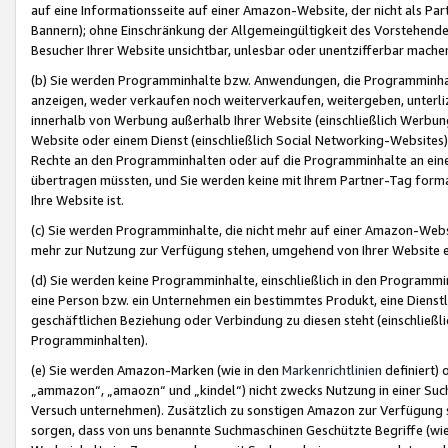
auf eine Informationsseite auf einer Amazon-Website, der nicht als Part
Bannern); ohne Einschränkung der Allgemeingültigkeit des Vorstehende
Besucher Ihrer Website unsichtbar, unlesbar oder unentzifferbar mache
(b) Sie werden Programminhalte bzw. Anwendungen, die Programminhalt
anzeigen, weder verkaufen noch weiterverkaufen, weitergeben, unterli
innerhalb von Werbung außerhalb Ihrer Website (einschließlich Werbun
Website oder einem Dienst (einschließlich Social Networking-Website
Rechte an den Programminhalten oder auf die Programminhalte an eine a
übertragen müssten, und Sie werden keine mit Ihrem Partner-Tag formati
Ihre Website ist.
(c) Sie werden Programminhalte, die nicht mehr auf einer Amazon-Websit
mehr zur Nutzung zur Verfügung stehen, umgehend von Ihrer Website e
(d) Sie werden keine Programminhalte, einschließlich in den Programmin
eine Person bzw. ein Unternehmen ein bestimmtes Produkt, eine Dienstle
geschäftlichen Beziehung oder Verbindung zu diesen steht (einschließli
Programminhalten).
(e) Sie werden Amazon-Marken (wie in den
Markenrichtlinien
definiert) 
„ammazon“, „amaozn“ und „kindel“) nicht zwecks Nutzung in einer Suc
Versuch unternehmen). Zusätzlich zu sonstigen Amazon zur Verfügung 
sorgen, dass von uns benannte Suchmaschinen Geschützte Begriffe (wie 