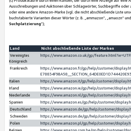
(c) Produktkäufe durch einen Kunden, der durch eine Anzeige auf eine 
Ausschreibungen und Auktionen über Schlagwörter, Suchbegriffe oder 
oder eine andere Amazon-Marke (vgl. die nicht abschließende Liste un
buchstabierte Varianten dieser Wörter (z. B. „ammazon“, „amaozn“ und „
Suchplatzierung
”);
Land
Nicht abschließende Liste der Marken
Vereinigtes
https://www.amazon.co.uk/gp/feature.html?ie=U
Königreich
Frankreich
https://www.amazon.fr/gp/help/customer/displa
E78834F9BA58__SECTION_64DE0ED1D744420E9
Italien
https://www.amazon.it/gp/help/customer/display
Irland
https://www.amazon.ie/gp/help/customer/displa
Niederlande
https://www.amazon.nl/gp/help/customer/display
Spanien
https://www.amazon.es/gp/help/customer/display
Deutschland
https://www.amazon.de/gp/help/customer/displa
Schweden
https://www.amazon.de/gp/help/customer/displa
Polen
https://www.amazon.pl/gp/help/customer/display
Belgien
https://www.amazon.com.be/gp/help/customer/d