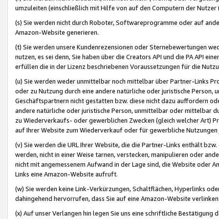
umzuleiten (einschließlich mit Hilfe von auf den Computern der Nutzer i
(s) Sie werden nicht durch Roboter, Softwareprogramme oder auf andere
Amazon-Website generieren.
(t) Sie werden unsere Kundenrezensionen oder Sternebewertungen wed
nutzen, es sei denn, Sie haben über die Creators API und die PA API e
erfüllen die in der Lizenz beschriebenen Voraussetzungen für die Nutzu
(u) Sie werden weder unmittelbar noch mittelbar über Partner-Links P
oder zu Nutzung durch eine andere natürliche oder juristische Person,
Geschäftspartnern nicht gestatten bzw. diese nicht dazu auffordern od
andere natürliche oder juristische Person, unmittelbar oder mittelbar
zu Wiederverkaufs- oder gewerblichen Zwecken (gleich welcher Art) 
auf Ihrer Website zum Wiederverkauf oder für gewerbliche Nutzungen 
(v) Sie werden die URL Ihrer Website, die die Partner-Links enthält b
werden, nicht in einer Weise tarnen, verstecken, manipulieren oder and
nicht mit angemessenem Aufwand in der Lage sind, die Website oder A
Links eine Amazon-Website aufruft.
(w) Sie werden keine Link-Verkürzungen, Schaltflächen, Hyperlinks ode
dahingehend hervorrufen, dass Sie auf eine Amazon-Website verlinken
(x) Auf unser Verlangen hin legen Sie uns eine schriftliche Bestätigung