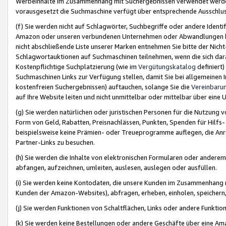
Werbeinhalte im Zusammenhang mit Suchergebnissen verwendet werden,
vorausgesetzt die Suchmaschine verfügt über entsprechende Ausschlu
(f) Sie werden nicht auf Schlagwörter, Suchbegriffe oder andere Ident
Amazon oder unseren verbundenen Unternehmen oder Abwandlungen bzw
nicht abschließende Liste unserer Marken entnehmen Sie bitte der Nich
Schlagwortauktionen auf Suchmaschinen teilnehmen, wenn die sich da
Kostenpflichtige Suchplatzierung (wie im
Vergütungskatalog
definiert
Suchmaschinen Links zur Verfügung stellen, damit Sie bei allgemeinen I
kostenfreien Suchergebnissen) auftauchen, solange Sie die
Vereinbaru
auf Ihre Website leiten und nicht unmittelbar oder mittelbar über eine
(g) Sie werden natürlichen oder juristischen Personen für die Nutzung 
Form von Geld, Rabatten, Preisnachlässen, Punkten, Spenden für Hilfs
beispielsweise keine Prämien- oder Treueprogramme auflegen, die Anrei
Partner-Links zu besuchen.
(h) Sie werden die Inhalte von elektronischen Formularen oder anderem M
abfangen, aufzeichnen, umleiten, auslesen, auslegen oder ausfüllen.
(i) Sie werden keine Kontodaten, die unsere Kunden im Zusammenhang 
Kunden der Amazon-Websites), abfragen, erheben, einholen, speichern,
(j) Sie werden Funktionen von Schaltflächen, Links oder andere Funkti
(k) Sie werden keine Bestellungen oder andere Geschäfte über eine Ama