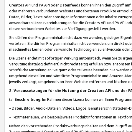
Creators API und PA API oder Datenfeeds können Ihnen den Zugriff auf D
oder mehreren verbundenen Websites angebotenen Produkte ermögliche
Daten, Bilder, Texte oder sonstigen Informationen oder Inhalte zuzugre
anwendbaren Lizenzvereinbarungen für die Creators API und PA API od
diesen verbundenen Websites zur Verfügung gestellt werden.
Sie dürfen den Programminhalt nicht dazu verwenden, geistiges Eigent
verletzen. Sie dürfen Programminhalte nicht verwenden, um direkt ode
maschinelles Lernen oder verwandte Technologien zu entwickeln oder zu
Die Lizenz endet mit sofortiger Wirkung automatisch, wenn Sie zu irg
Vergütungskatalog definiert) nicht rechtzeitig erfüllen bzw. ansonsten
schriftliche Mitteilung an Sie ganz oder teilweise beenden. Sie werden
umgehend einstellen und sämtliche Programminhalte und Amazon-Marke
jeweils verlangt, umgehend von Ihrer Website entfernen und löschen od
2. Voraussetzungen für die Nutzung der Creators API und der P
(a)
Beschreibung
. Im Rahmen dieser Lizenz können wir Ihnen Programmi
• Daten, Bilder, Audio-Dateien, Videos, Logos, Benutzerschnittstellen-
• Textmaterialien, wie beispielsweise Produktinformationen in Textfor
Neben den vorstehenden Produktwerbungsinhalten und dem Zugriff auf 
Zusammenhang mit Creators API und PA API Musterquellcodes und -bibli