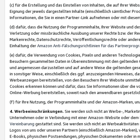
(c) für die Erstellung und das Einstellen von Inhalten, die auf Ihrer We
Eignung der jeweils dargestellten Inhalte (einschließlich sämtlicher 
Informationen, die Sie in einen Partner-Link aufnehmen oder mit diese
(d) dafür, dass die Nutzung der Programminhalte, Ihrer Website und des 
Verletzung oder missbräuchliche Ausübung unserer Rechte bzw. der Recht
Markenrechte, Datenschutzrechte, Veröffentlichungsrechte oder anderer
Einhaltung der
Amazon Anti-Fälschungsrichtlinien für das Partnerpro
(e) dafür, die Verwendung von Cookies, Pixeln und anderen Technologien
Besuchern gesammelten Daten in Übereinstimmung mit den geltenden Ge
und angemessen darzustellen und auf andere Weise die geltenden geset
in sonstiger Weise, einschließlich des ggf. anzuzeigenden Hinweises, d
Werbeanzeigen bereitstellen, von den Besuchern Ihrer Website unmitte
Cookies erkennen können und dafür, dass Sie Informationen über die v
Online-Werbung bereitstellen, soweit nach den anwendbaren gesetzlic
(f) für Ihre Nutzung, der Programminhalte und der Amazon-Marken, u
4. Werbeeinschränkungen.
Sie werden sich nicht an Werbe-, Market
Unternehmen oder in Verbindung mit einer Amazon-Website oder dem Pa
Vereinbarung
gestattet sind. Sie werden sich nicht an Werbeaktivitäten
Logos von uns oder unseren Partnern (einschließlich Amazon-Marken), 
E-Books, physischen Postsendungen, physischen Dokumenten oder in 