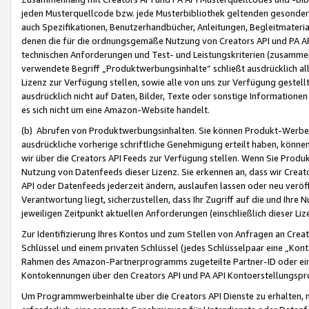
jeden Musterquellcode bzw. jede Musterbibliothek geltenden gesonder
auch Spezifikationen, Benutzerhandbücher, Anleitungen, Begleitmaterial
denen die für die ordnungsgemäße Nutzung von Creators API und PA A
technischen Anforderungen und Test- und Leistungskriterien (zusammen
verwendete Begriff „Produktwerbungsinhalte“ schließt ausdrücklich al
Lizenz zur Verfügung stellen, sowie alle von uns zur Verfügung gestel
ausdrücklich nicht auf Daten, Bilder, Texte oder sonstige Informatione
es sich nicht um eine Amazon-Website handelt.
(b) Abrufen von Produktwerbungsinhalten. Sie können Produkt-Werbein
ausdrückliche vorherige schriftliche Genehmigung erteilt haben, könn
wir über die Creators API Feeds zur Verfügung stellen. Wenn Sie Produk
Nutzung von Datenfeeds dieser Lizenz. Sie erkennen an, dass wir Creat
API oder Datenfeeds jederzeit ändern, auslaufen lassen oder neu veröffe
Verantwortung liegt, sicherzustellen, dass Ihr Zugriff auf die und Ihr
jeweiligen Zeitpunkt aktuellen Anforderungen (einschließlich dieser Liz
Zur Identifizierung Ihres Kontos und zum Stellen von Anfragen an Crea
Schlüssel und einem privaten Schlüssel (jedes Schlüsselpaar eine „Kon
Rahmen des Amazon-Partnerprogramms zugeteilte Partner-ID oder ein
Kontokennungen über den Creators API und PA API Kontoerstellungspro
Um Programmwerbeinhalte über die Creators API Dienste zu erhalten, m