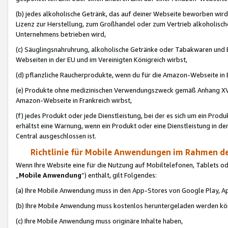
(b) jedes alkoholische Getränk, das auf deiner Webseite beworben wird
Lizenz zur Herstellung, zum Großhandel oder zum Vertrieb alkoholisch
Unternehmens betrieben wird,
(c) Säuglingsnahruhrung, alkoholische Getränke oder Tabakwaren und E
Webseiten in der EU und im Vereinigten Königreich wirbst,
(d) pflanzliche Raucherprodukte, wenn du für die Amazon-Webseite in B
(e) Produkte ohne medizinischen Verwendungszweck gemäß Anhang XVI 
Amazon-Webseite in Frankreich wirbst,
(f) jedes Produkt oder jede Dienstleistung, bei der es sich um ein Prod
erhältst eine Warnung, wenn ein Produkt oder eine Dienstleistung in de
Central ausgeschlossen ist.
Richtlinie für Mobile Anwendungen im Rahmen de
Wenn Ihre Website eine für die Nutzung auf Mobiltelefonen, Tablets 
„
Mobile Anwendung
“) enthält, gilt Folgendes:
(a) Ihre Mobile Anwendung muss in den App-Stores von Google Play, A
(b) Ihre Mobile Anwendung muss kostenlos heruntergeladen werden könn
(c) Ihre Mobile Anwendung muss originäre Inhalte haben,