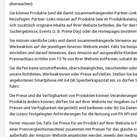
überwachen).
Sie können Produkte (und die damit zusammenhängenden Partner-Links)
hinzufügen. Partner-Links müssen auf Produkte (wie im Produktkatalog de
sich zusätzlich originäre Inhalte auf Ihrer Website befinden, die für 
Suchergebnisse, Events (z. B. Prime Day) oder die Homepages bestimmte
Sie müssen sämtliche Links und damit zusammenhängende Verweise auf z
Werbeaktion auf der jeweiligen Amazon-Website endet. Falls Sie beisp
einstellen und darauf hinweisen, dass Amazon auf ausgewählte Kleidun
Preisnachlass in Höhe von 15 % von Ihrer Website entfernen, sobald di
Sie dürfen keine unzutreffenden, überschwänglichen, täuschenden od
unsere Richtlinien, Werbeaktionen oder Preise aufstellen. Stellen Sie 
angebotenen Smartphone mit 64 GB Speicherkapazität ein, so dürfen S
führt.
Die Preise und die Verfügbarkeit von Produkten können Veränderungen 
Produkte ändern können, dürfen Sie auf Ihrer Website nur Angaben zu P
Preisen und Verfügbarkeit dargestellt sind bedienen oder (b) Sie Daten
der Lizenz festgelegten Anforderungen für die Nutzung von PA API einh
Ferner müssen Sie, falls Sie Preise für ein Produkt auf Ihrer Website in 
einer Preisvergleichsmaschine) zusammen mit Preisen für das gleiche o
außerhalb der Amazon-Website angeboten werden, jeweils den niedrigst