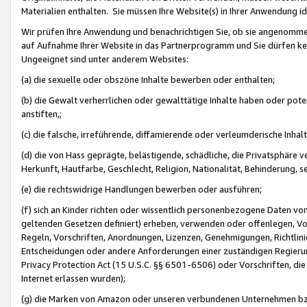
Materialien enthalten. Sie müssen Ihre Website(s) in Ihrer Anwendung ide
Wir prüfen Ihre Anwendung und benachrichtigen Sie, ob sie angenommen
auf Aufnahme Ihrer Website in das Partnerprogramm und Sie dürfen kei
Ungeeignet sind unter anderem Websites:
(a) die sexuelle oder obszöne Inhalte bewerben oder enthalten;
(b) die Gewalt verherrlichen oder gewalttätige Inhalte haben oder pot
anstiften,;
(c) die falsche, irreführende, diffamierende oder verleumderische Inha
(d) die von Hass geprägte, belästigende, schädliche, die Privatsphäre v
Herkunft, Hautfarbe, Geschlecht, Religion, Nationalität, Behinderung, 
(e) die rechtswidrige Handlungen bewerben oder ausführen;
(f) sich an Kinder richten oder wissentlich personenbezogene Daten vo
geltenden Gesetzen definiert) erheben, verwenden oder offenlegen, Vo
Regeln, Vorschriften, Anordnungen, Lizenzen, Genehmigungen, Richtlini
Entscheidungen oder andere Anforderungen einer zuständigen Regierung
Privacy Protection Act (15 U.S.C. §§ 6501-6506) oder Vorschriften, di
Internet erlassen wurden);
(g) die Marken von Amazon oder unseren verbundenen Unternehmen b