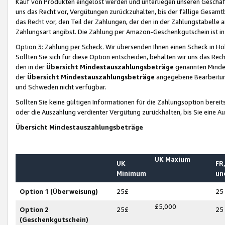
Kauf von Produkten eingelöst werden und unterliegen unseren Geschäf
uns das Recht vor, Vergütungen zurückzuhalten, bis der fällige Gesamt
das Recht vor, den Teil der Zahlungen, der den in der Zahlungstabelle 
Zahlungsart angibst. Die Zahlung per Amazon-Geschenkgutschein ist in
Option 3: Zahlung per Scheck.
Wir übersenden Ihnen einen Scheck in Höh
Sollten Sie sich für diese Option entscheiden, behalten wir uns das Rec
den in der
Übersicht Mindestauszahlungsbeträge
genannten Mindest
der
Übersicht Mindestauszahlungsbeträge
angegebene Bearbeitung
und Schweden nicht verfügbar.
Sollten Sie keine gültigen Informationen für die Zahlungsoption bereit
oder die Auszahlung verdienter Vergütung zurückhalten, bis Sie eine A
Übersicht Mindestauszahlungsbeträge
UK Maxium
UK
FR,
Minimum
un
Option 1 (Überweisung)
25£
25
£5,000
Option 2
25£
25
(Geschenkgutschein)