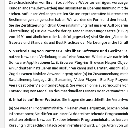
Direktnachrichten von Ihren Social-Media-Websites einfügen. vorausg
Kunden angemeldet werden) und ansonsten in Übereinstimmung mit der
stehen. Auf unser Verlangen stellen Sie uns repräsentative Mustermater
Bestimmungen eingehalten haben. Wir werden die Form und den Inhalt, di
Sie die Zertifizierung nicht in Übereinstimmung mit unserer Aufforderu
Klarstellung: (i) Für die Zwecke der geltenden Marketinggesetze (z. 
von 1991 und ähnlicher oder Nachfolgegesetze) sind Sie der „Absender“ j
Gesetze und Standards und Best Practices der Marketingbranche für 
5. Verbreitung von Partner-Links über Software und Geräte
Sie
nutzen bzw. keine Verlinkungen auf eine Amazon-Website wie nachsteh
Software-Applikationen (z. B. Browser Plug-ins, Browser Helper Objec
ein Endnutzer installieren und ausführen kann) und Geräten, einschlie
Zugelassenen Mobilen Anwendungen); oder (b) im Zusammenhang mit bzw.
Satellitenempfangsgeräte, Streaming-Video-Playern, Blu-Ray-Playern 
Viera Cast oder Vizio Internet Apps). Sie werden ohne ausdrückliche v
Entwicklung von Modellen des maschinellen Lernens oder verwandter 
6. Inhalte auf Ihrer Website
. Sie tragen die ausschließliche Verantwo
(a) Sie werden Programminhalte in keiner Weise ergänzen, löschen oder
Informationen; Sie dürfen aus einer Bilddatei bestehende Programminhal
erhalten bleiben bzw. aus Text bestehende Programminhalte so kürzen, 
Kürzung nicht sachlich falsch oder irreführend wird. Einige Arten von L