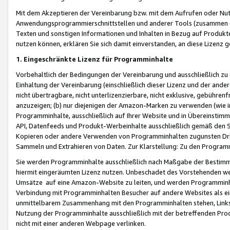
Mit dem Akzeptieren der Vereinbarung bzw. mit dem Aufrufen oder Nutz
Anwendungsprogrammierschnittstellen und anderer Tools (zusammen die
Texten und sonstigen Informationen und Inhalten in Bezug auf Produkte
nutzen können, erklären Sie sich damit einverstanden, an diese Lizenz 
1. Eingeschränkte Lizenz für Programminhalte
Vorbehaltlich der Bedingungen der Vereinbarung und ausschließlich z
Einhaltung der Vereinbarung (einschließlich dieser Lizenz und der ande
nicht übertragbare, nicht unterlizenzierbare, nicht exklusive, gebühren
anzuzeigen; (b) nur diejenigen der Amazon-Marken zu verwenden (wie in 
Programminhalte, ausschließlich auf Ihrer Website und in Übereinstimmu
API, Datenfeeds und Produkt-Werbeinhalte ausschließlich gemäß den Spe
Kopieren oder andere Verwenden von Programminhalten zugunsten Dri
Sammeln und Extrahieren von Daten. Zur Klarstellung: Zu den Program
Sie werden Programminhalte ausschließlich nach Maßgabe der Besti
hiermit eingeräumten Lizenz nutzen. Unbeschadet des Vorstehenden we
Umsätze auf eine Amazon-Website zu leiten, und werden Programminhal
Verbindung mit Programminhalten Besucher auf andere Websites als ein
unmittelbarem Zusammenhang mit den Programminhalten stehen, Links z
Nutzung der Programminhalte ausschließlich mit der betreffenden Pr
nicht mit einer anderen Webpage verlinken.