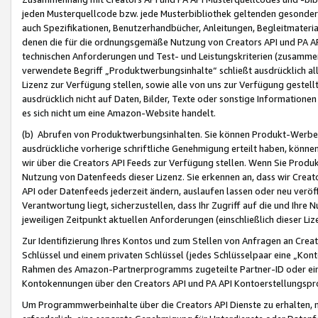
jeden Musterquellcode bzw. jede Musterbibliothek geltenden gesonder
auch Spezifikationen, Benutzerhandbücher, Anleitungen, Begleitmaterial
denen die für die ordnungsgemäße Nutzung von Creators API und PA A
technischen Anforderungen und Test- und Leistungskriterien (zusammen
verwendete Begriff „Produktwerbungsinhalte“ schließt ausdrücklich al
Lizenz zur Verfügung stellen, sowie alle von uns zur Verfügung gestel
ausdrücklich nicht auf Daten, Bilder, Texte oder sonstige Informatione
es sich nicht um eine Amazon-Website handelt.
(b) Abrufen von Produktwerbungsinhalten. Sie können Produkt-Werbein
ausdrückliche vorherige schriftliche Genehmigung erteilt haben, könn
wir über die Creators API Feeds zur Verfügung stellen. Wenn Sie Produk
Nutzung von Datenfeeds dieser Lizenz. Sie erkennen an, dass wir Creat
API oder Datenfeeds jederzeit ändern, auslaufen lassen oder neu veröffe
Verantwortung liegt, sicherzustellen, dass Ihr Zugriff auf die und Ihr
jeweiligen Zeitpunkt aktuellen Anforderungen (einschließlich dieser Liz
Zur Identifizierung Ihres Kontos und zum Stellen von Anfragen an Crea
Schlüssel und einem privaten Schlüssel (jedes Schlüsselpaar eine „Kon
Rahmen des Amazon-Partnerprogramms zugeteilte Partner-ID oder ein
Kontokennungen über den Creators API und PA API Kontoerstellungspro
Um Programmwerbeinhalte über die Creators API Dienste zu erhalten, m