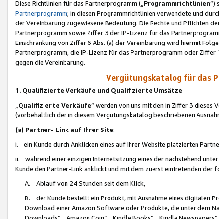
Diese Richtlinien für das Partnerprogramm („
Programmrichtlinien
“)
Partnerprogramm
; in diesen Programmrichtlinien verwendete und durch
der Vereinbarung zugewiesene Bedeutung. Die Rechte und Pflichten de
Partnerprogramm sowie Ziffer 3 der IP-Lizenz für das Partnerprogram
Einschränkung von Ziffer 6 Abs. (a) der Vereinbarung wird hiermit Fol
Partnerprogramm, die IP-Lizenz für das Partnerprogramm oder Ziffer 1
gegen die Vereinbarung.
Vergütungskatalog für das 
1. Qualifizierte Verkäufe und Qualifizierte Umsätze
„
Qualifizierte Verkäufe
“ werden von uns mit den in Ziffer 3 diese
(vorbehaltlich der in diesem Vergütungskatalog beschriebenen Ausnah
(a) Partner- Link auf Ihrer Site
:
i. ein Kunde durch Anklicken eines auf Ihrer Website platzierten Part
ii. während einer einzigen Internetsitzung eines der nachstehend unter (i)
Kunde den Partner-Link anklickt und mit dem zuerst eintretenden der f
A. Ablauf von 24 Stunden seit dem Klick,
B. der Kunde bestellt ein Produkt, mit Ausnahme eines digitalen P
Download einer Amazon Software oder Produkte, die unter dem N
Downloads“, „Amazon Coin“, „Kindle Books“, „Kindle Newspapers“, „