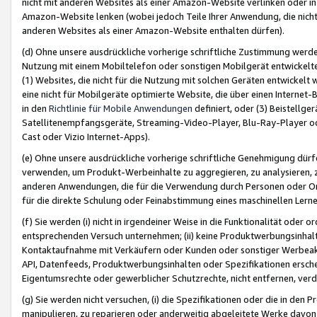
nicht mit anderen Websites als einer Amazon-Website verlinken oder i
Amazon-Website lenken (wobei jedoch Teile Ihrer Anwendung, die nich
anderen Websites als einer Amazon-Website enthalten dürfen).
(d) Ohne unsere ausdrückliche vorherige schriftliche Zustimmung werd
Nutzung mit einem Mobiltelefon oder sonstigen Mobilgerät entwickelt
(1) Websites, die nicht für die Nutzung mit solchen Geräten entwickelt
eine nicht für Mobilgeräte optimierte Website, die über einen Interne
in den
Richtlinie für Mobile Anwendungen
definiert, oder (3) Beistellge
Satellitenempfangsgeräte, Streaming-Video-Player, Blu-Ray-Player ode
Cast oder Vizio Internet-Apps).
(e) Ohne unsere ausdrückliche vorherige schriftliche Genehmigung dürfe
verwenden, um Produkt-Werbeinhalte zu aggregieren, zu analysieren, 
anderen Anwendungen, die für die Verwendung durch Personen oder Or
für die direkte Schulung oder Feinabstimmung eines maschinellen Lern
(f) Sie werden (i) nicht in irgendeiner Weise in die Funktionalität ode
entsprechenden Versuch unternehmen; (ii) keine Produktwerbungsinha
Kontaktaufnahme mit Verkäufern oder Kunden oder sonstiger Werbeaktiv
API, Datenfeeds, Produktwerbungsinhalten oder Spezifikationen erschei
Eigentumsrechte oder gewerblicher Schutzrechte, nicht entfernen, verd
(g) Sie werden nicht versuchen, (i) die Spezifikationen oder die in de
manipulieren, zu reparieren oder anderweitig abgeleitete Werke davon z