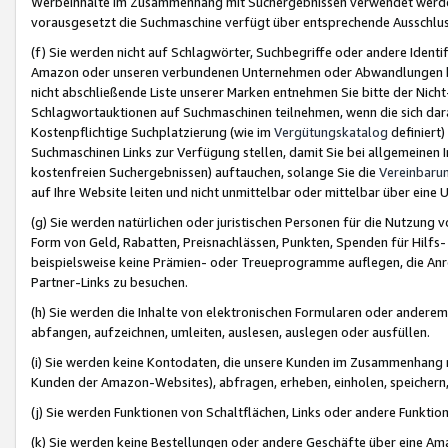
Werbeinhalte im Zusammenhang mit Suchergebnissen verwendet werden,
vorausgesetzt die Suchmaschine verfügt über entsprechende Ausschlu
(f) Sie werden nicht auf Schlagwörter, Suchbegriffe oder andere Ident
Amazon oder unseren verbundenen Unternehmen oder Abwandlungen bzw
nicht abschließende Liste unserer Marken entnehmen Sie bitte der Nich
Schlagwortauktionen auf Suchmaschinen teilnehmen, wenn die sich da
Kostenpflichtige Suchplatzierung (wie im
Vergütungskatalog
definiert
Suchmaschinen Links zur Verfügung stellen, damit Sie bei allgemeinen I
kostenfreien Suchergebnissen) auftauchen, solange Sie die
Vereinbaru
auf Ihre Website leiten und nicht unmittelbar oder mittelbar über eine
(g) Sie werden natürlichen oder juristischen Personen für die Nutzung 
Form von Geld, Rabatten, Preisnachlässen, Punkten, Spenden für Hilfs
beispielsweise keine Prämien- oder Treueprogramme auflegen, die Anrei
Partner-Links zu besuchen.
(h) Sie werden die Inhalte von elektronischen Formularen oder anderem M
abfangen, aufzeichnen, umleiten, auslesen, auslegen oder ausfüllen.
(i) Sie werden keine Kontodaten, die unsere Kunden im Zusammenhang 
Kunden der Amazon-Websites), abfragen, erheben, einholen, speichern,
(j) Sie werden Funktionen von Schaltflächen, Links oder andere Funkti
(k) Sie werden keine Bestellungen oder andere Geschäfte über eine Ama