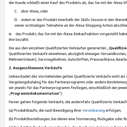
der Kunde schließt einen Kauf des Produkts ab, das Sie mit der Alexa 
C. über Alexa, oder
D. indem er das Produkt innerhalb der Skills Session in den Waren
seiner erstmaligen Teilnahme an der Alexa Shopping Action abschlie
iii. das Produkt, das Sie mit der Alexa-Einkaufsaktion vorgestellt ha
ihm bezahlt.
Die aus den einzelnen Qualifizierten Verkäufen generierten „
Qualifizi
Qualifizierten Verkäufe einnehmen, abzüglich etwaiger Versandkosten
Mehrwertsteuer), Servicegebühren, Gutschriften, Preisnachlässe, Bear
2. Ausgeschlossene Verkäufe
Unbeschadet des Vorstehenden gelten Qualifizierte Verkäufe nicht als
Vergütungskatalog für das Partnerprogramm oder andere Bestimmungen,
wir jeweils für das Partnerprogramm festlegen, einschließlich der jewe
„
Programmdokumentation
“).
Ferner gelten folgende Verkäufe, die andernfalls Qualifizierte Verkä
(a) Produktkäufe, die nach Beendigung Ihrer
Vereinbarung
erfolgen;
(b) Produktbestellungen, bei denen eine Stornierung, Rückgabe oder R