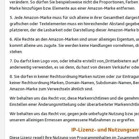
verändern. So dürfen Sie beispielsweise nicht die Proportionen, Farb
Marke hinzufügen bzw. Elemente aus einer Amazon-Marke entfernen.
5. Jede Amazon-Marke muss für sich alleine in ihrer Gesamtheit darge
grafischen oder Textelementen muss ein hinreichender Abstand gegebe
platzieren, der die Lesbarkeit oder Darstellung dieser Amazon-Marke b
6. Alle Rechte an den Amazon-Marken sind unser alleiniges Eigentum, 
kommt alleine uns zugute. Sie werden keine Handlungen vornehmen, 
stehen.
7. Du darfst kein Logo von, oder Inhalte erstellt von,
Drittanbietern au
anderweitig verwenden, es sei denn, du hast von diesem Verkäufer oder
8. Sie dürfen in keiner Rechtsordnung Marken nutzen oder zur Eintragu
keiner Rechtsordnung Marken, Domain-Namen, Subdomain-Namen, Benu
Amazon-Marke zum Verwechseln ähnlich sind.
Wir behalten uns das Recht vor, diese Markenrichtlinien und die gene
Einstellen einer Änderungsmitteilung oder überarbeiteter Markenricht
Wir behalten uns das Recht vor, gegen jede unbefugte Nutzung bzw. jede 
unserem alleinigen Ermessen angemessene Maßnahmen zu ergreifen.
IP-Lizenz- und Nutzungsan
Diese Lizenz regelt Ihre Nutzung von Programminhalten im Zusammen