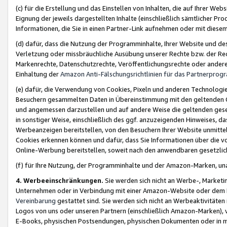
(c) für die Erstellung und das Einstellen von Inhalten, die auf Ihrer We
Eignung der jeweils dargestellten Inhalte (einschließlich sämtlicher 
Informationen, die Sie in einen Partner-Link aufnehmen oder mit diese
(d) dafür, dass die Nutzung der Programminhalte, Ihrer Website und des 
Verletzung oder missbräuchliche Ausübung unserer Rechte bzw. der Recht
Markenrechte, Datenschutzrechte, Veröffentlichungsrechte oder anderer
Einhaltung der
Amazon Anti-Fälschungsrichtlinien für das Partnerpro
(e) dafür, die Verwendung von Cookies, Pixeln und anderen Technologien
Besuchern gesammelten Daten in Übereinstimmung mit den geltenden Ge
und angemessen darzustellen und auf andere Weise die geltenden geset
in sonstiger Weise, einschließlich des ggf. anzuzeigenden Hinweises, d
Werbeanzeigen bereitstellen, von den Besuchern Ihrer Website unmitte
Cookies erkennen können und dafür, dass Sie Informationen über die v
Online-Werbung bereitstellen, soweit nach den anwendbaren gesetzlic
(f) für Ihre Nutzung, der Programminhalte und der Amazon-Marken, u
4. Werbeeinschränkungen.
Sie werden sich nicht an Werbe-, Market
Unternehmen oder in Verbindung mit einer Amazon-Website oder dem Pa
Vereinbarung
gestattet sind. Sie werden sich nicht an Werbeaktivitäten
Logos von uns oder unseren Partnern (einschließlich Amazon-Marken), 
E-Books, physischen Postsendungen, physischen Dokumenten oder in 