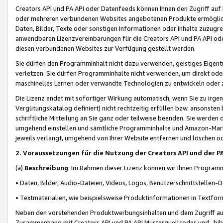
Creators API und PA API oder Datenfeeds können Ihnen den Zugriff auf D
oder mehreren verbundenen Websites angebotenen Produkte ermögliche
Daten, Bilder, Texte oder sonstigen Informationen oder Inhalte zuzugre
anwendbaren Lizenzvereinbarungen für die Creators API und PA API od
diesen verbundenen Websites zur Verfügung gestellt werden.
Sie dürfen den Programminhalt nicht dazu verwenden, geistiges Eigent
verletzen. Sie dürfen Programminhalte nicht verwenden, um direkt ode
maschinelles Lernen oder verwandte Technologien zu entwickeln oder zu
Die Lizenz endet mit sofortiger Wirkung automatisch, wenn Sie zu irg
Vergütungskatalog definiert) nicht rechtzeitig erfüllen bzw. ansonsten
schriftliche Mitteilung an Sie ganz oder teilweise beenden. Sie werden
umgehend einstellen und sämtliche Programminhalte und Amazon-Marke
jeweils verlangt, umgehend von Ihrer Website entfernen und löschen od
2. Voraussetzungen für die Nutzung der Creators API und der P
(a)
Beschreibung
. Im Rahmen dieser Lizenz können wir Ihnen Programmi
• Daten, Bilder, Audio-Dateien, Videos, Logos, Benutzerschnittstellen-
• Textmaterialien, wie beispielsweise Produktinformationen in Textfor
Neben den vorstehenden Produktwerbungsinhalten und dem Zugriff auf 
Zusammenhang mit Creators API und PA API Musterquellcodes und -bibli