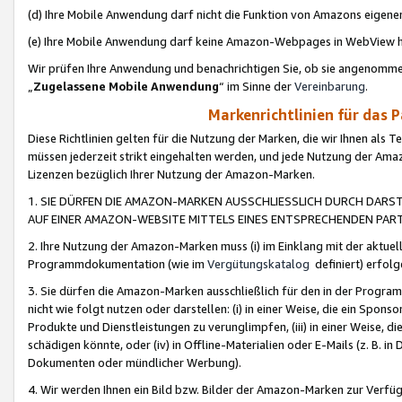
(d) Ihre Mobile Anwendung darf nicht die Funktion von Amazons eige
(e) Ihre Mobile Anwendung darf keine Amazon-Webpages in WebView 
Wir prüfen Ihre Anwendung und benachrichtigen Sie, ob sie angenomm
„
Zugelassene Mobile Anwendung
“ im Sinne der
Vereinbarung
.
Markenrichtlinien für das 
Diese Richtlinien gelten für die Nutzung der Marken, die wir Ihnen als 
müssen jederzeit strikt eingehalten werden, und jede Nutzung der Ama
Lizenzen bezüglich Ihrer Nutzung der Amazon-Marken.
1. SIE DÜRFEN DIE AMAZON-MARKEN AUSSCHLIESSLICH DURCH DARS
AUF EINER AMAZON-WEBSITE MITTELS EINES ENTSPRECHENDEN PART
2. Ihre Nutzung der Amazon-Marken muss (i) im Einklang mit der aktuells
Programmdokumentation (wie im
Vergütungskatalog
definiert) erfolg
3. Sie dürfen die Amazon-Marken ausschließlich für den in der Progr
nicht wie folgt nutzen oder darstellen: (i) in einer Weise, die ein Spo
Produkte und Dienstleistungen zu verunglimpfen, (iii) in einer Weise
schädigen könnte, oder (iv) in Offline-Materialien oder E-Mails (z. B.
Dokumenten oder mündlicher Werbung).
4. Wir werden Ihnen ein Bild bzw. Bilder der Amazon-Marken zur Verfüg