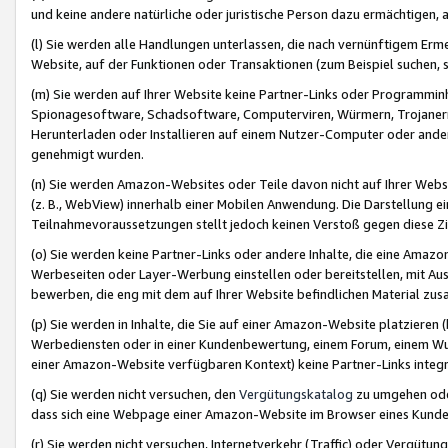
und keine andere natürliche oder juristische Person dazu ermächtigen, a
(l) Sie werden alle Handlungen unterlassen, die nach vernünftigem Erme
Website, auf der Funktionen oder Transaktionen (zum Beispiel suchen, s
(m) Sie werden auf Ihrer Website keine Partner-Links oder Programmin
Spionagesoftware, Schadsoftware, Computerviren, Würmern, Trojaner
Herunterladen oder Installieren auf einem Nutzer-Computer oder ande
genehmigt wurden.
(n) Sie werden Amazon-Websites oder Teile davon nicht auf Ihrer Websi
(z. B., WebView) innerhalb einer Mobilen Anwendung. Die Darstellung ein
Teilnahmevoraussetzungen stellt jedoch keinen Verstoß gegen diese Zif
(o) Sie werden keine Partner-Links oder andere Inhalte, die eine Am
Werbeseiten oder Layer-Werbung einstellen oder bereitstellen, mit Au
bewerben, die eng mit dem auf Ihrer Website befindlichen Material z
(p) Sie werden in Inhalte, die Sie auf einer Amazon-Website platzier
Werbediensten oder in einer Kundenbewertung, einem Forum, einem Wun
einer Amazon-Website verfügbaren Kontext) keine Partner-Links integr
(q) Sie werden nicht versuchen, den
Vergütungskatalog
zu umgehen oder
dass sich eine Webpage einer Amazon-Website im Browser eines Kunden 
(r) Sie werden nicht versuchen, Internetverkehr (Traffic) oder Vergü