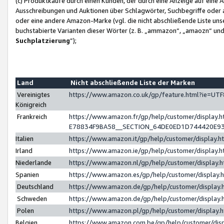
(c) Produktkäufe durch einen Kunden, der durch eine Anzeige auf eine 
Ausschreibungen und Auktionen über Schlagwörter, Suchbegriffe oder 
oder eine andere Amazon-Marke (vgl. die nicht abschließende Liste un
buchstabierte Varianten dieser Wörter (z. B. „ammazon“, „amaozn“ und „
Suchplatzierung
”);
Land
Nicht abschließende Liste der Marken
Vereinigtes
https://www.amazon.co.uk/gp/feature.html?ie=U
Königreich
Frankreich
https://www.amazon.fr/gp/help/customer/displa
E78834F9BA58__SECTION_64DE0ED1D744420E9
Italien
https://www.amazon.it/gp/help/customer/display
Irland
https://www.amazon.ie/gp/help/customer/displa
Niederlande
https://www.amazon.nl/gp/help/customer/display
Spanien
https://www.amazon.es/gp/help/customer/display
Deutschland
https://www.amazon.de/gp/help/customer/displa
Schweden
https://www.amazon.de/gp/help/customer/displa
Polen
https://www.amazon.pl/gp/help/customer/display
Belgien
https://www.amazon.com.be/gp/help/customer/d