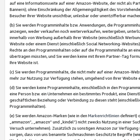
auf eine Informationsseite auf einer Amazon-Website, der nicht als Part
Bannern); ohne Einschränkung der Allgemeingültigkeit des Vorstehende
Besucher Ihrer Website unsichtbar, unlesbar oder unentzifferbar mache
(b) Sie werden Programminhalte bzw. Anwendungen, die Programminhalt
anzeigen, weder verkaufen noch weiterverkaufen, weitergeben, unterli
innerhalb von Werbung außerhalb Ihrer Website (einschließlich Werbun
Website oder einem Dienst (einschließlich Social Networking-Website
Rechte an den Programminhalten oder auf die Programminhalte an eine a
übertragen müssten, und Sie werden keine mit Ihrem Partner-Tag formati
Ihre Website ist.
(c) Sie werden Programminhalte, die nicht mehr auf einer Amazon-Websit
mehr zur Nutzung zur Verfügung stehen, umgehend von Ihrer Website e
(d) Sie werden keine Programminhalte, einschließlich in den Programmin
eine Person bzw. ein Unternehmen ein bestimmtes Produkt, eine Dienstle
geschäftlichen Beziehung oder Verbindung zu diesen steht (einschließli
Programminhalten).
(e) Sie werden Amazon-Marken (wie in den
Markenrichtlinien
definiert) 
„ammazon“, „amaozn“ und „kindel“) nicht zwecks Nutzung in einer Suc
Versuch unternehmen). Zusätzlich zu sonstigen Amazon zur Verfügung 
sorgen, dass von uns benannte Suchmaschinen Geschützte Begriffe (wie 