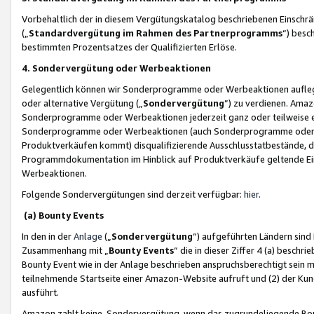
Vorbehaltlich der in diesem Vergütungskatalog beschriebenen Einschr
(„
Standardvergütung im Rahmen des Partnerprogramms
“) besc
bestimmten Prozentsatzes der Qualifizierten Erlöse.
4. Sondervergütung oder Werbeaktionen
Gelegentlich können wir Sonderprogramme oder Werbeaktionen auflegen,
oder alternative Vergütung („
Sondervergütung
”) zu verdienen. Amazo
Sonderprogramme oder Werbeaktionen jederzeit ganz oder teilweise einz
Sonderprogramme oder Werbeaktionen (auch Sonderprogramme oder We
Produktverkäufen kommt) disqualifizierende Ausschlusstatbestände, di
Programmdokumentation im Hinblick auf Produktverkäufe geltende E
Werbeaktionen.
Folgende Sondervergütungen sind derzeit verfügbar:
hier
.
(a) Bounty Events
In den in der
Anlage
(„
Sondervergütung
“) aufgeführten Ländern sind
Zusammenhang mit „
Bounty Events
“ die in dieser Ziffer 4 (a) besch
Bounty Event wie in der Anlage beschrieben anspruchsberechtigt sein mu
teilnehmende Startseite einer Amazon-Website aufruft und (2) der Kun
ausführt.
Amazon zahlt keine Sondervergütung, wenn das zugrundeliegende Boun