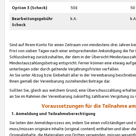
Option 3 (Scheck)
50£
50
Bearbeitungsgebühr
k.A.
k.A
Scheck
Sind auf Ihrem Konto für einen Zeitraum von mindestens drei Jahren kein
Frist von sieben Tagen nach einer entsprechenden Ankündigung die für
Schlussbetrag zurückzuhalten, der dem in der Übersicht Mindestausz
Mindestauszahlungsbetrag entspricht. Ferner können eine etwaig aufg
unterliegen oder durch geltende Verjährungsfristen verfallen.
An Sie unter Abzug bzw. Einbehalt aller in der Vereinbarung beschrieb
Ihnen gemäß der Vereinbarung zustehenden Beträge dar.
Sollten Sie, gleich aus welchem Grund, eine Überschusszahlung erhalte
an Sie im Rahmen der Vereinbarung zukünftig zahlbaren Vergütung zu 
Voraussetzungen für die Teilnahme a
1. Anmeldung und Teilnahmeberechtigung
Sie leiten den Anmeldeprozess ein, indem Sie einen vollständigen und 
muss/müssen originäre Inhalte (original content) enthalten und über d
Originalinhalte, die Materialien von Dritten verwenden, müssen wese