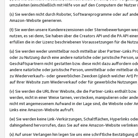
umzuleiten (einschließlich mit Hilfe von auf den Computern der Nutzer i
(s) Sie werden nicht durch Roboter, Softwareprogramme oder auf andere
Amazon-Website generieren.
(t) Sie werden unsere Kundenrezensionen oder Sternebewertungen wed
nutzen, es sei denn, Sie haben über die Creators API und die PA API e
erfüllen die in der Lizenz beschriebenen Voraussetzungen für die Nutzu
(u) Sie werden weder unmittelbar noch mittelbar über Partner-Links P
oder zu Nutzung durch eine andere natürliche oder juristische Person,
Geschäftspartnern nicht gestatten bzw. diese nicht dazu auffordern od
andere natürliche oder juristische Person, unmittelbar oder mittelbar
zu Wiederverkaufs- oder gewerblichen Zwecken (gleich welcher Art) 
auf Ihrer Website zum Wiederverkauf oder für gewerbliche Nutzungen 
(v) Sie werden die URL Ihrer Website, die die Partner-Links enthält b
werden, nicht in einer Weise tarnen, verstecken, manipulieren oder and
nicht mit angemessenem Aufwand in der Lage sind, die Website oder A
Links eine Amazon-Website aufruft.
(w) Sie werden keine Link-Verkürzungen, Schaltflächen, Hyperlinks ode
dahingehend hervorrufen, dass Sie auf eine Amazon-Website verlinken
(x) Auf unser Verlangen hin legen Sie uns eine schriftliche Bestätigung