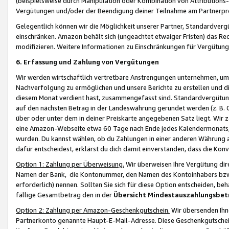
(beispielsweise durch Manipulation oder Kombination von Attributions-
Vergütungen und/oder der Beendigung deiner Teilnahme am Partnerp
Gelegentlich können wir die Möglichkeit unserer Partner, Standardv
einschränken. Amazon behält sich (ungeachtet etwaiger Fristen) das Re
modifizieren. Weitere Informationen zu Einschränkungen für Vergütung
6. Erfassung und Zahlung von Vergütungen
Wir werden wirtschaftlich vertretbare Anstrengungen unternehmen, um 
Nachverfolgung zu ermöglichen und unsere Berichte zu erstellen und di
diesem Monat verdient hast, zusammengefasst sind. Standardvergütung
auf den nächsten Betrag in der Landeswährung gerundet werden (z. B. C
über oder unter dem in deiner Preiskarte angegebenen Satz liegt. Wir
eine Amazon-Webseite etwa 60 Tage nach Ende jedes Kalendermonats, i
wurden. Du kannst wählen, ob du Zahlungen in einer anderen Währung
dafür entscheidest, erklärst du dich damit einverstanden, dass die K
Option 1: Zahlung per Überweisung.
Wir überweisen Ihre Vergütung dir
Namen der Bank, die Kontonummer, den Namen des Kontoinhabers bzw. a
erforderlich) nennen. Sollten Sie sich für diese Option entscheiden, be
fällige Gesamtbetrag den in der
Übersicht Mindestauszahlungsbet
Option 2: Zahlung per Amazon-Geschenkgutschein.
Wir übersenden Ihne
Partnerkonto genannte Haupt-E-Mail-Adresse. Diese Geschenkgutschei