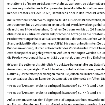
enthaltene Software zurückzuentwickeln, zu zerlegen, zu dekompilier
andere zugrunde liegende Komponenten (wie Modelle, Modellparameter
mit der Creators API, der PA API, Datenfeeds oder in den Produkt Werb
(h) Sie werden Produktwerbungsinhalte, die aus einem Bild bestehen, ni
Zeitraum von bis zu 24 Stunden einen Link auf Produktwerbungsinhalte
die nicht aus Bildern bestehen, für einen Zeitraum von bis zu 24 Stund
Ablauf dieses Zeitraums durch entsprechende Anfrage an die Creators 
Produktwerbungsinhalte aktualisieren und neu darstellen. Sofern wir Ih
Standardidentifikationsnummern (ASINs) für einen unbestimmten Zeitra
Kundenanwendung, dürfen unbeschadet des Vorstehenden Produktwerbu
Zwischenspeicher abgelegt werden. Auf unser Verlangen werden Sie un
die Produktwerbungsinhalte enthält oder nutzt, damit wir Ihre Einhalt
(i) Wenn Sie seltener als stündlich Produktwerbungsinhalte aus Datenfe
Anwendung angezeigten Produktwerbungsinhalte aktualisieren, werden 
Datums-/Uhrzeitstempel einfügen. Wenn Sie jedoch die in Ihrer Anwe
und aktualisiert haben, kann der Datumsteil des Stempels entfallen. Dies
• Preis auf [Amazon-Website einfügen]: [EUR/GBP] 32,77 (Stand 07.01.
• Preis auf [Amazon-Website einfügen]: [EUR/GBP] 32,77 (Stand 14:11 
Außerdem müssen Sie den folgenden Haftungsausschluss entweder neb
ein Pop-up-Fenster, ein Pop-up-Skript oder ein sonstiges vergleichba