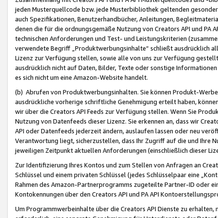
jeden Musterquellcode bzw. jede Musterbibliothek geltenden gesonder
auch Spezifikationen, Benutzerhandbücher, Anleitungen, Begleitmaterial
denen die für die ordnungsgemäße Nutzung von Creators API und PA A
technischen Anforderungen und Test- und Leistungskriterien (zusammen
verwendete Begriff „Produktwerbungsinhalte“ schließt ausdrücklich al
Lizenz zur Verfügung stellen, sowie alle von uns zur Verfügung gestel
ausdrücklich nicht auf Daten, Bilder, Texte oder sonstige Informatione
es sich nicht um eine Amazon-Website handelt.
(b) Abrufen von Produktwerbungsinhalten. Sie können Produkt-Werbein
ausdrückliche vorherige schriftliche Genehmigung erteilt haben, könn
wir über die Creators API Feeds zur Verfügung stellen. Wenn Sie Produk
Nutzung von Datenfeeds dieser Lizenz. Sie erkennen an, dass wir Creat
API oder Datenfeeds jederzeit ändern, auslaufen lassen oder neu veröffe
Verantwortung liegt, sicherzustellen, dass Ihr Zugriff auf die und Ihr
jeweiligen Zeitpunkt aktuellen Anforderungen (einschließlich dieser Liz
Zur Identifizierung Ihres Kontos und zum Stellen von Anfragen an Crea
Schlüssel und einem privaten Schlüssel (jedes Schlüsselpaar eine „Kon
Rahmen des Amazon-Partnerprogramms zugeteilte Partner-ID oder ein
Kontokennungen über den Creators API und PA API Kontoerstellungspro
Um Programmwerbeinhalte über die Creators API Dienste zu erhalten, m