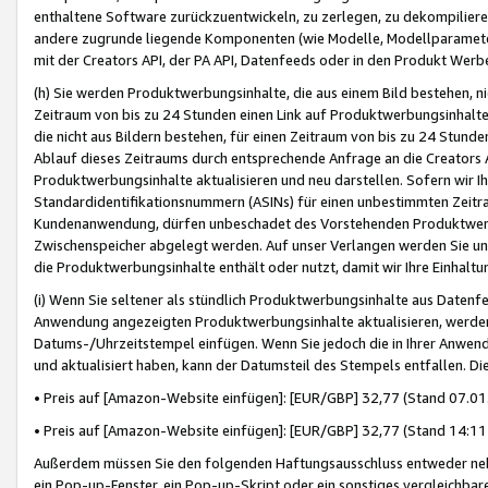
enthaltene Software zurückzuentwickeln, zu zerlegen, zu dekompilier
andere zugrunde liegende Komponenten (wie Modelle, Modellparameter
mit der Creators API, der PA API, Datenfeeds oder in den Produkt Werb
(h) Sie werden Produktwerbungsinhalte, die aus einem Bild bestehen, ni
Zeitraum von bis zu 24 Stunden einen Link auf Produktwerbungsinhalte
die nicht aus Bildern bestehen, für einen Zeitraum von bis zu 24 Stund
Ablauf dieses Zeitraums durch entsprechende Anfrage an die Creators 
Produktwerbungsinhalte aktualisieren und neu darstellen. Sofern wir Ih
Standardidentifikationsnummern (ASINs) für einen unbestimmten Zeitra
Kundenanwendung, dürfen unbeschadet des Vorstehenden Produktwerbu
Zwischenspeicher abgelegt werden. Auf unser Verlangen werden Sie un
die Produktwerbungsinhalte enthält oder nutzt, damit wir Ihre Einhalt
(i) Wenn Sie seltener als stündlich Produktwerbungsinhalte aus Datenfe
Anwendung angezeigten Produktwerbungsinhalte aktualisieren, werden 
Datums-/Uhrzeitstempel einfügen. Wenn Sie jedoch die in Ihrer Anwe
und aktualisiert haben, kann der Datumsteil des Stempels entfallen. Dies
• Preis auf [Amazon-Website einfügen]: [EUR/GBP] 32,77 (Stand 07.01.
• Preis auf [Amazon-Website einfügen]: [EUR/GBP] 32,77 (Stand 14:11 
Außerdem müssen Sie den folgenden Haftungsausschluss entweder neb
ein Pop-up-Fenster, ein Pop-up-Skript oder ein sonstiges vergleichba