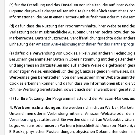
(c) für die Erstellung und das Einstellen von Inhalten, die auf Ihrer We
Eignung der jeweils dargestellten Inhalte (einschließlich sämtlicher 
Informationen, die Sie in einen Partner-Link aufnehmen oder mit diese
(d) dafür, dass die Nutzung der Programminhalte, Ihrer Website und des 
Verletzung oder missbräuchliche Ausübung unserer Rechte bzw. der Recht
Markenrechte, Datenschutzrechte, Veröffentlichungsrechte oder anderer
Einhaltung der
Amazon Anti-Fälschungsrichtlinien für das Partnerpro
(e) dafür, die Verwendung von Cookies, Pixeln und anderen Technologien
Besuchern gesammelten Daten in Übereinstimmung mit den geltenden Ge
und angemessen darzustellen und auf andere Weise die geltenden geset
in sonstiger Weise, einschließlich des ggf. anzuzeigenden Hinweises, d
Werbeanzeigen bereitstellen, von den Besuchern Ihrer Website unmitte
Cookies erkennen können und dafür, dass Sie Informationen über die v
Online-Werbung bereitstellen, soweit nach den anwendbaren gesetzlic
(f) für Ihre Nutzung, der Programminhalte und der Amazon-Marken, u
4. Werbeeinschränkungen.
Sie werden sich nicht an Werbe-, Market
Unternehmen oder in Verbindung mit einer Amazon-Website oder dem Pa
Vereinbarung
gestattet sind. Sie werden sich nicht an Werbeaktivitäten
Logos von uns oder unseren Partnern (einschließlich Amazon-Marken), 
E-Books, physischen Postsendungen, physischen Dokumenten oder in 