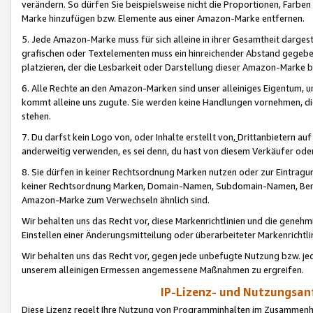
verändern. So dürfen Sie beispielsweise nicht die Proportionen, Farb
Marke hinzufügen bzw. Elemente aus einer Amazon-Marke entfernen.
5. Jede Amazon-Marke muss für sich alleine in ihrer Gesamtheit darge
grafischen oder Textelementen muss ein hinreichender Abstand gegebe
platzieren, der die Lesbarkeit oder Darstellung dieser Amazon-Marke b
6. Alle Rechte an den Amazon-Marken sind unser alleiniges Eigentum, 
kommt alleine uns zugute. Sie werden keine Handlungen vornehmen, 
stehen.
7. Du darfst kein Logo von, oder Inhalte erstellt von,
Drittanbietern au
anderweitig verwenden, es sei denn, du hast von diesem Verkäufer oder
8. Sie dürfen in keiner Rechtsordnung Marken nutzen oder zur Eintragu
keiner Rechtsordnung Marken, Domain-Namen, Subdomain-Namen, Benu
Amazon-Marke zum Verwechseln ähnlich sind.
Wir behalten uns das Recht vor, diese Markenrichtlinien und die gene
Einstellen einer Änderungsmitteilung oder überarbeiteter Markenricht
Wir behalten uns das Recht vor, gegen jede unbefugte Nutzung bzw. jede 
unserem alleinigen Ermessen angemessene Maßnahmen zu ergreifen.
IP-Lizenz- und Nutzungsan
Diese Lizenz regelt Ihre Nutzung von Programminhalten im Zusammen