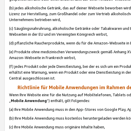
(b) jedes alkoholische Getränk, das auf deiner Webseite beworben wird
Lizenz zur Herstellung, zum Großhandel oder zum Vertrieb alkoholisch
Unternehmens betrieben wird,
(c) Säuglingsnahruhrung, alkoholische Getränke oder Tabakwaren und E
Webseiten in der EU und im Vereinigten Königreich wirbst,
(d) pflanzliche Raucherprodukte, wenn du für die Amazon-Webseite in B
(e) Produkte ohne medizinischen Verwendungszweck gemäß Anhang XVI 
Amazon-Webseite in Frankreich wirbst,
(f) jedes Produkt oder jede Dienstleistung, bei der es sich um ein Prod
erhältst eine Warnung, wenn ein Produkt oder eine Dienstleistung in de
Central ausgeschlossen ist.
Richtlinie für Mobile Anwendungen im Rahmen de
Wenn Ihre Website eine für die Nutzung auf Mobiltelefonen, Tablets 
„
Mobile Anwendung
“) enthält, gilt Folgendes:
(a) Ihre Mobile Anwendung muss in den App-Stores von Google Play, A
(b) Ihre Mobile Anwendung muss kostenlos heruntergeladen werden könn
(c) Ihre Mobile Anwendung muss originäre Inhalte haben,