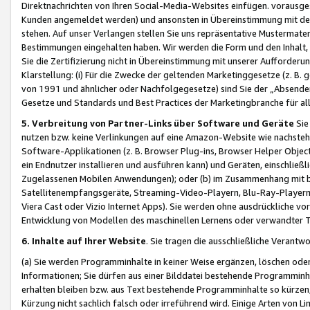
Direktnachrichten von Ihren Social-Media-Websites einfügen. vorausg
Kunden angemeldet werden) und ansonsten in Übereinstimmung mit der
stehen. Auf unser Verlangen stellen Sie uns repräsentative Mustermater
Bestimmungen eingehalten haben. Wir werden die Form und den Inhalt, di
Sie die Zertifizierung nicht in Übereinstimmung mit unserer Aufforderu
Klarstellung: (i) Für die Zwecke der geltenden Marketinggesetze (z. 
von 1991 und ähnlicher oder Nachfolgegesetze) sind Sie der „Absender“ j
Gesetze und Standards und Best Practices der Marketingbranche für 
5. Verbreitung von Partner-Links über Software und Geräte
Sie
nutzen bzw. keine Verlinkungen auf eine Amazon-Website wie nachsteh
Software-Applikationen (z. B. Browser Plug-ins, Browser Helper Objec
ein Endnutzer installieren und ausführen kann) und Geräten, einschlie
Zugelassenen Mobilen Anwendungen); oder (b) im Zusammenhang mit bzw.
Satellitenempfangsgeräte, Streaming-Video-Playern, Blu-Ray-Playern 
Viera Cast oder Vizio Internet Apps). Sie werden ohne ausdrückliche v
Entwicklung von Modellen des maschinellen Lernens oder verwandter 
6. Inhalte auf Ihrer Website
. Sie tragen die ausschließliche Verantwo
(a) Sie werden Programminhalte in keiner Weise ergänzen, löschen oder
Informationen; Sie dürfen aus einer Bilddatei bestehende Programminhal
erhalten bleiben bzw. aus Text bestehende Programminhalte so kürzen, 
Kürzung nicht sachlich falsch oder irreführend wird. Einige Arten von L