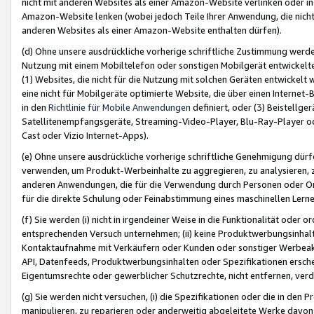
nicht mit anderen Websites als einer Amazon-Website verlinken oder i
Amazon-Website lenken (wobei jedoch Teile Ihrer Anwendung, die nich
anderen Websites als einer Amazon-Website enthalten dürfen).
(d) Ohne unsere ausdrückliche vorherige schriftliche Zustimmung werd
Nutzung mit einem Mobiltelefon oder sonstigen Mobilgerät entwickelt
(1) Websites, die nicht für die Nutzung mit solchen Geräten entwickelt
eine nicht für Mobilgeräte optimierte Website, die über einen Interne
in den
Richtlinie für Mobile Anwendungen
definiert, oder (3) Beistellge
Satellitenempfangsgeräte, Streaming-Video-Player, Blu-Ray-Player ode
Cast oder Vizio Internet-Apps).
(e) Ohne unsere ausdrückliche vorherige schriftliche Genehmigung dürfe
verwenden, um Produkt-Werbeinhalte zu aggregieren, zu analysieren, 
anderen Anwendungen, die für die Verwendung durch Personen oder Or
für die direkte Schulung oder Feinabstimmung eines maschinellen Lern
(f) Sie werden (i) nicht in irgendeiner Weise in die Funktionalität ode
entsprechenden Versuch unternehmen; (ii) keine Produktwerbungsinha
Kontaktaufnahme mit Verkäufern oder Kunden oder sonstiger Werbeaktiv
API, Datenfeeds, Produktwerbungsinhalten oder Spezifikationen erschei
Eigentumsrechte oder gewerblicher Schutzrechte, nicht entfernen, verd
(g) Sie werden nicht versuchen, (i) die Spezifikationen oder die in de
manipulieren, zu reparieren oder anderweitig abgeleitete Werke davon z