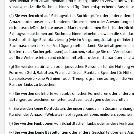
Werbeinhalte im Zusammenhang mit Suchergebnissen verwendet werden,
vorausgesetzt die Suchmaschine verfügt über entsprechende Ausschlu
(f) Sie werden nicht auf Schlagwörter, Suchbegriffe oder andere Ident
Amazon oder unseren verbundenen Unternehmen oder Abwandlungen bzw
nicht abschließende Liste unserer Marken entnehmen Sie bitte der Nich
Schlagwortauktionen auf Suchmaschinen teilnehmen, wenn die sich da
Kostenpflichtige Suchplatzierung (wie im
Vergütungskatalog
definiert
Suchmaschinen Links zur Verfügung stellen, damit Sie bei allgemeinen I
kostenfreien Suchergebnissen) auftauchen, solange Sie die
Vereinbaru
auf Ihre Website leiten und nicht unmittelbar oder mittelbar über eine
(g) Sie werden natürlichen oder juristischen Personen für die Nutzung 
Form von Geld, Rabatten, Preisnachlässen, Punkten, Spenden für Hilfs
beispielsweise keine Prämien- oder Treueprogramme auflegen, die Anrei
Partner-Links zu besuchen.
(h) Sie werden die Inhalte von elektronischen Formularen oder anderem M
abfangen, aufzeichnen, umleiten, auslesen, auslegen oder ausfüllen.
(i) Sie werden keine Kontodaten, die unsere Kunden im Zusammenhang 
Kunden der Amazon-Websites), abfragen, erheben, einholen, speichern,
(j) Sie werden Funktionen von Schaltflächen, Links oder andere Funkti
(k) Sie werden keine Bestellungen oder andere Geschäfte über eine Ama