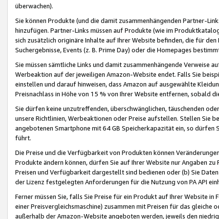
überwachen).
Sie können Produkte (und die damit zusammenhängenden Partner-Links)
hinzufügen. Partner-Links müssen auf Produkte (wie im Produktkatalog de
sich zusätzlich originäre Inhalte auf Ihrer Website befinden, die für 
Suchergebnisse, Events (z. B. Prime Day) oder die Homepages bestimmte
Sie müssen sämtliche Links und damit zusammenhängende Verweise auf z
Werbeaktion auf der jeweiligen Amazon-Website endet. Falls Sie beisp
einstellen und darauf hinweisen, dass Amazon auf ausgewählte Kleidun
Preisnachlass in Höhe von 15 % von Ihrer Website entfernen, sobald di
Sie dürfen keine unzutreffenden, überschwänglichen, täuschenden od
unsere Richtlinien, Werbeaktionen oder Preise aufstellen. Stellen Sie 
angebotenen Smartphone mit 64 GB Speicherkapazität ein, so dürfen S
führt.
Die Preise und die Verfügbarkeit von Produkten können Veränderungen 
Produkte ändern können, dürfen Sie auf Ihrer Website nur Angaben zu P
Preisen und Verfügbarkeit dargestellt sind bedienen oder (b) Sie Daten
der Lizenz festgelegten Anforderungen für die Nutzung von PA API einh
Ferner müssen Sie, falls Sie Preise für ein Produkt auf Ihrer Website in 
einer Preisvergleichsmaschine) zusammen mit Preisen für das gleiche o
außerhalb der Amazon-Website angeboten werden, jeweils den niedrigst