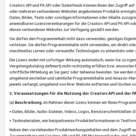
Creators API und PA API oder Datenfeeds können Ihnen den Zugriff auf D
oder mehreren verbundenen Websites angebotenen Produkte ermögliche
Daten, Bilder, Texte oder sonstigen Informationen oder Inhalte zuzugre
anwendbaren Lizenzvereinbarungen für die Creators API und PA API od
diesen verbundenen Websites zur Verfügung gestellt werden.
Sie dürfen den Programminhalt nicht dazu verwenden, geistiges Eigent
verletzen. Sie dürfen Programminhalte nicht verwenden, um direkt ode
maschinelles Lernen oder verwandte Technologien zu entwickeln oder zu
Die Lizenz endet mit sofortiger Wirkung automatisch, wenn Sie zu irg
Vergütungskatalog definiert) nicht rechtzeitig erfüllen bzw. ansonsten
schriftliche Mitteilung an Sie ganz oder teilweise beenden. Sie werden
umgehend einstellen und sämtliche Programminhalte und Amazon-Marke
jeweils verlangt, umgehend von Ihrer Website entfernen und löschen od
2. Voraussetzungen für die Nutzung der Creators API und der P
(a)
Beschreibung
. Im Rahmen dieser Lizenz können wir Ihnen Programmi
• Daten, Bilder, Audio-Dateien, Videos, Logos, Benutzerschnittstellen-
• Textmaterialien, wie beispielsweise Produktinformationen in Textfor
Neben den vorstehenden Produktwerbungsinhalten und dem Zugriff auf 
Zusammenhang mit Creators API und PA API Musterquellcodes und -bibli