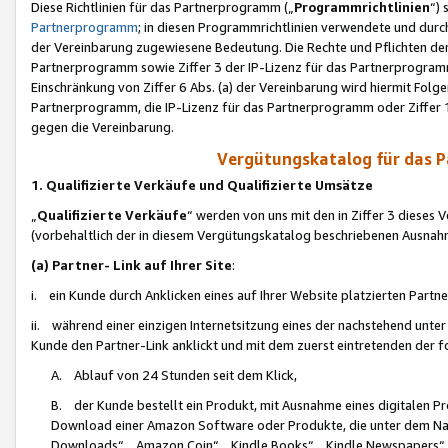
Diese Richtlinien für das Partnerprogramm („
Programmrichtlinien
“)
Partnerprogramm
; in diesen Programmrichtlinien verwendete und durch
der Vereinbarung zugewiesene Bedeutung. Die Rechte und Pflichten de
Partnerprogramm sowie Ziffer 3 der IP-Lizenz für das Partnerprogram
Einschränkung von Ziffer 6 Abs. (a) der Vereinbarung wird hiermit Fol
Partnerprogramm, die IP-Lizenz für das Partnerprogramm oder Ziffer 1
gegen die Vereinbarung.
Vergütungskatalog für das 
1. Qualifizierte Verkäufe und Qualifizierte Umsätze
„
Qualifizierte Verkäufe
“ werden von uns mit den in Ziffer 3 diese
(vorbehaltlich der in diesem Vergütungskatalog beschriebenen Ausnah
(a) Partner- Link auf Ihrer Site
:
i. ein Kunde durch Anklicken eines auf Ihrer Website platzierten Part
ii. während einer einzigen Internetsitzung eines der nachstehend unter (i)
Kunde den Partner-Link anklickt und mit dem zuerst eintretenden der f
A. Ablauf von 24 Stunden seit dem Klick,
B. der Kunde bestellt ein Produkt, mit Ausnahme eines digitalen P
Download einer Amazon Software oder Produkte, die unter dem N
Downloads“, „Amazon Coin“, „Kindle Books“, „Kindle Newspapers“, „