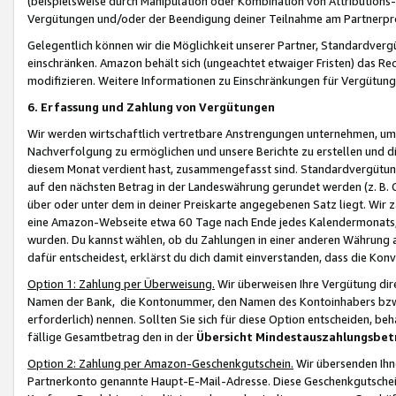
(beispielsweise durch Manipulation oder Kombination von Attributions-
Vergütungen und/oder der Beendigung deiner Teilnahme am Partnerp
Gelegentlich können wir die Möglichkeit unserer Partner, Standardv
einschränken. Amazon behält sich (ungeachtet etwaiger Fristen) das Re
modifizieren. Weitere Informationen zu Einschränkungen für Vergütung
6. Erfassung und Zahlung von Vergütungen
Wir werden wirtschaftlich vertretbare Anstrengungen unternehmen, um 
Nachverfolgung zu ermöglichen und unsere Berichte zu erstellen und di
diesem Monat verdient hast, zusammengefasst sind. Standardvergütung
auf den nächsten Betrag in der Landeswährung gerundet werden (z. B. C
über oder unter dem in deiner Preiskarte angegebenen Satz liegt. Wir
eine Amazon-Webseite etwa 60 Tage nach Ende jedes Kalendermonats, i
wurden. Du kannst wählen, ob du Zahlungen in einer anderen Währung
dafür entscheidest, erklärst du dich damit einverstanden, dass die K
Option 1: Zahlung per Überweisung.
Wir überweisen Ihre Vergütung dir
Namen der Bank, die Kontonummer, den Namen des Kontoinhabers bzw. a
erforderlich) nennen. Sollten Sie sich für diese Option entscheiden, be
fällige Gesamtbetrag den in der
Übersicht Mindestauszahlungsbet
Option 2: Zahlung per Amazon-Geschenkgutschein.
Wir übersenden Ihne
Partnerkonto genannte Haupt-E-Mail-Adresse. Diese Geschenkgutschei