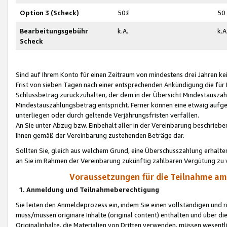
Option 3 (Scheck)
50£
50
Bearbeitungsgebühr
k.A.
k.A
Scheck
Sind auf Ihrem Konto für einen Zeitraum von mindestens drei Jahren kein
Frist von sieben Tagen nach einer entsprechenden Ankündigung die für
Schlussbetrag zurückzuhalten, der dem in der Übersicht Mindestausz
Mindestauszahlungsbetrag entspricht. Ferner können eine etwaig aufg
unterliegen oder durch geltende Verjährungsfristen verfallen.
An Sie unter Abzug bzw. Einbehalt aller in der Vereinbarung beschrieb
Ihnen gemäß der Vereinbarung zustehenden Beträge dar.
Sollten Sie, gleich aus welchem Grund, eine Überschusszahlung erhalte
an Sie im Rahmen der Vereinbarung zukünftig zahlbaren Vergütung zu 
Voraussetzungen für die Teilnahme a
1. Anmeldung und Teilnahmeberechtigung
Sie leiten den Anmeldeprozess ein, indem Sie einen vollständigen und 
muss/müssen originäre Inhalte (original content) enthalten und über d
Originalinhalte, die Materialien von Dritten verwenden, müssen wese