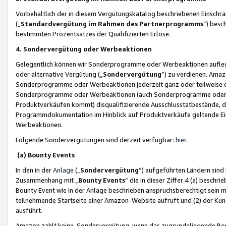
Vorbehaltlich der in diesem Vergütungskatalog beschriebenen Einschr
(„
Standardvergütung im Rahmen des Partnerprogramms
“) besc
bestimmten Prozentsatzes der Qualifizierten Erlöse.
4. Sondervergütung oder Werbeaktionen
Gelegentlich können wir Sonderprogramme oder Werbeaktionen auflegen,
oder alternative Vergütung („
Sondervergütung
”) zu verdienen. Amazo
Sonderprogramme oder Werbeaktionen jederzeit ganz oder teilweise einz
Sonderprogramme oder Werbeaktionen (auch Sonderprogramme oder We
Produktverkäufen kommt) disqualifizierende Ausschlusstatbestände, di
Programmdokumentation im Hinblick auf Produktverkäufe geltende E
Werbeaktionen.
Folgende Sondervergütungen sind derzeit verfügbar:
hier
.
(a) Bounty Events
In den in der
Anlage
(„
Sondervergütung
“) aufgeführten Ländern sind
Zusammenhang mit „
Bounty Events
“ die in dieser Ziffer 4 (a) besch
Bounty Event wie in der Anlage beschrieben anspruchsberechtigt sein mu
teilnehmende Startseite einer Amazon-Website aufruft und (2) der Kun
ausführt.
Amazon zahlt keine Sondervergütung, wenn das zugrundeliegende Boun