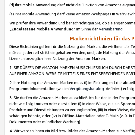
(d) Ihre Mobile Anwendung darf nicht die Funktion von Amazons eige
(e) Ihre Mobile Anwendung darf keine Amazon-Webpages in WebView 
Wir prüfen Ihre Anwendung und benachrichtigen Sie, ob sie angenomm
„
Zugelassene Mobile Anwendung
“ im Sinne der
Vereinbarung
.
Markenrichtlinien für das 
Diese Richtlinien gelten für die Nutzung der Marken, die wir Ihnen als 
müssen jederzeit strikt eingehalten werden, und jede Nutzung der Ama
Lizenzen bezüglich Ihrer Nutzung der Amazon-Marken.
1. SIE DÜRFEN DIE AMAZON-MARKEN AUSSCHLIESSLICH DURCH DARS
AUF EINER AMAZON-WEBSITE MITTELS EINES ENTSPRECHENDEN PART
2. Ihre Nutzung der Amazon-Marken muss (i) im Einklang mit der aktuells
Programmdokumentation (wie im
Vergütungskatalog
definiert) erfolg
3. Sie dürfen die Amazon-Marken ausschließlich für den in der Progr
nicht wie folgt nutzen oder darstellen: (i) in einer Weise, die ein Spo
Produkte und Dienstleistungen zu verunglimpfen, (iii) in einer Weise
schädigen könnte, oder (iv) in Offline-Materialien oder E-Mails (z. B.
Dokumenten oder mündlicher Werbung).
4. Wir werden Ihnen ein Bild bzw. Bilder der Amazon-Marken zur Verfüg