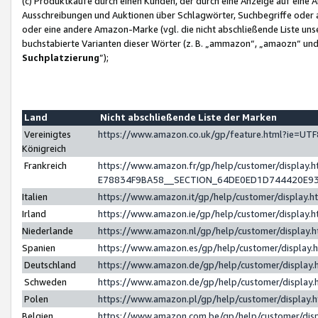
(c) Produktkäufe durch einen Kunden, der durch eine Anzeige auf eine 
Ausschreibungen und Auktionen über Schlagwörter, Suchbegriffe oder 
oder eine andere Amazon-Marke (vgl. die nicht abschließende Liste un
buchstabierte Varianten dieser Wörter (z. B. „ammazon“, „amaozn“ und „
Suchplatzierung
”);
Land
Nicht abschließende Liste der Marken
Vereinigtes
https://www.amazon.co.uk/gp/feature.html?ie=U
Königreich
Frankreich
https://www.amazon.fr/gp/help/customer/displa
E78834F9BA58__SECTION_64DE0ED1D744420E9
Italien
https://www.amazon.it/gp/help/customer/display
Irland
https://www.amazon.ie/gp/help/customer/displa
Niederlande
https://www.amazon.nl/gp/help/customer/display
Spanien
https://www.amazon.es/gp/help/customer/display
Deutschland
https://www.amazon.de/gp/help/customer/displa
Schweden
https://www.amazon.de/gp/help/customer/displa
Polen
https://www.amazon.pl/gp/help/customer/display
Belgien
https://www.amazon.com.be/gp/help/customer/d