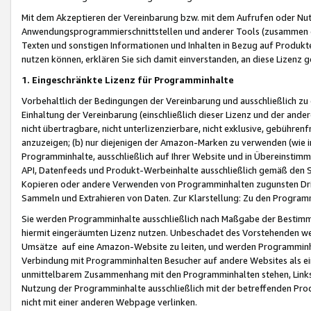
Mit dem Akzeptieren der Vereinbarung bzw. mit dem Aufrufen oder Nutz
Anwendungsprogrammierschnittstellen und anderer Tools (zusammen die
Texten und sonstigen Informationen und Inhalten in Bezug auf Produkte
nutzen können, erklären Sie sich damit einverstanden, an diese Lizenz 
1. Eingeschränkte Lizenz für Programminhalte
Vorbehaltlich der Bedingungen der Vereinbarung und ausschließlich z
Einhaltung der Vereinbarung (einschließlich dieser Lizenz und der ande
nicht übertragbare, nicht unterlizenzierbare, nicht exklusive, gebühren
anzuzeigen; (b) nur diejenigen der Amazon-Marken zu verwenden (wie in 
Programminhalte, ausschließlich auf Ihrer Website und in Übereinstimmu
API, Datenfeeds und Produkt-Werbeinhalte ausschließlich gemäß den Spe
Kopieren oder andere Verwenden von Programminhalten zugunsten Dri
Sammeln und Extrahieren von Daten. Zur Klarstellung: Zu den Program
Sie werden Programminhalte ausschließlich nach Maßgabe der Besti
hiermit eingeräumten Lizenz nutzen. Unbeschadet des Vorstehenden we
Umsätze auf eine Amazon-Website zu leiten, und werden Programminhal
Verbindung mit Programminhalten Besucher auf andere Websites als ein
unmittelbarem Zusammenhang mit den Programminhalten stehen, Links z
Nutzung der Programminhalte ausschließlich mit der betreffenden Pr
nicht mit einer anderen Webpage verlinken.