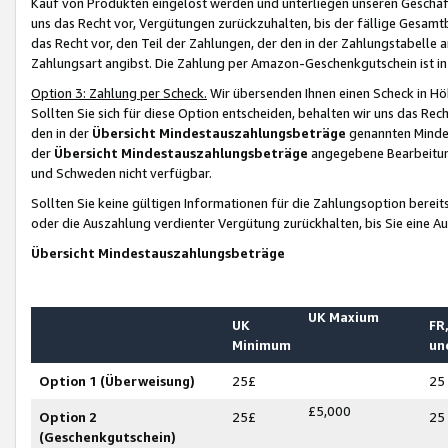
Kauf von Produkten eingelöst werden und unterliegen unseren Geschäf
uns das Recht vor, Vergütungen zurückzuhalten, bis der fällige Gesamt
das Recht vor, den Teil der Zahlungen, der den in der Zahlungstabelle 
Zahlungsart angibst. Die Zahlung per Amazon-Geschenkgutschein ist in
Option 3: Zahlung per Scheck.
Wir übersenden Ihnen einen Scheck in Höh
Sollten Sie sich für diese Option entscheiden, behalten wir uns das Rec
den in der
Übersicht Mindestauszahlungsbeträge
genannten Mindest
der
Übersicht Mindestauszahlungsbeträge
angegebene Bearbeitung
und Schweden nicht verfügbar.
Sollten Sie keine gültigen Informationen für die Zahlungsoption bereit
oder die Auszahlung verdienter Vergütung zurückhalten, bis Sie eine A
Übersicht Mindestauszahlungsbeträge
UK Maxium
UK
FR,
Minimum
un
Option 1 (Überweisung)
25£
25
£5,000
Option 2
25£
25
(Geschenkgutschein)