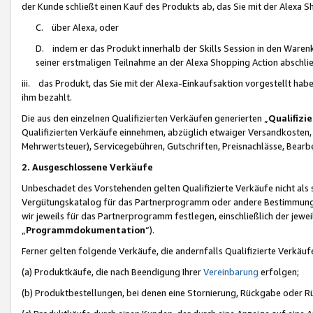
der Kunde schließt einen Kauf des Produkts ab, das Sie mit der Alexa 
C. über Alexa, oder
D. indem er das Produkt innerhalb der Skills Session in den Waren
seiner erstmaligen Teilnahme an der Alexa Shopping Action abschlie
iii. das Produkt, das Sie mit der Alexa-Einkaufsaktion vorgestellt ha
ihm bezahlt.
Die aus den einzelnen Qualifizierten Verkäufen generierten „
Qualifizi
Qualifizierten Verkäufe einnehmen, abzüglich etwaiger Versandkosten
Mehrwertsteuer), Servicegebühren, Gutschriften, Preisnachlässe, Bear
2. Ausgeschlossene Verkäufe
Unbeschadet des Vorstehenden gelten Qualifizierte Verkäufe nicht als
Vergütungskatalog für das Partnerprogramm oder andere Bestimmungen,
wir jeweils für das Partnerprogramm festlegen, einschließlich der jewe
„
Programmdokumentation
“).
Ferner gelten folgende Verkäufe, die andernfalls Qualifizierte Verkä
(a) Produktkäufe, die nach Beendigung Ihrer
Vereinbarung
erfolgen;
(b) Produktbestellungen, bei denen eine Stornierung, Rückgabe oder R