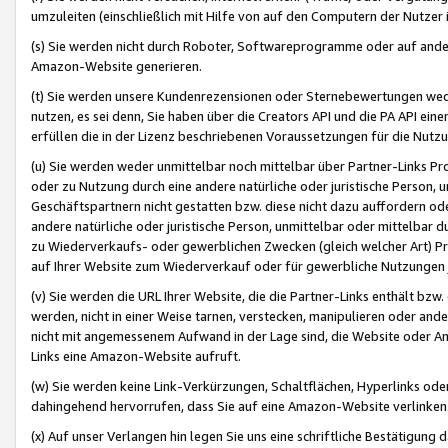
umzuleiten (einschließlich mit Hilfe von auf den Computern der Nutzer i
(s) Sie werden nicht durch Roboter, Softwareprogramme oder auf andere
Amazon-Website generieren.
(t) Sie werden unsere Kundenrezensionen oder Sternebewertungen wed
nutzen, es sei denn, Sie haben über die Creators API und die PA API e
erfüllen die in der Lizenz beschriebenen Voraussetzungen für die Nutzu
(u) Sie werden weder unmittelbar noch mittelbar über Partner-Links P
oder zu Nutzung durch eine andere natürliche oder juristische Person,
Geschäftspartnern nicht gestatten bzw. diese nicht dazu auffordern od
andere natürliche oder juristische Person, unmittelbar oder mittelbar
zu Wiederverkaufs- oder gewerblichen Zwecken (gleich welcher Art) 
auf Ihrer Website zum Wiederverkauf oder für gewerbliche Nutzungen 
(v) Sie werden die URL Ihrer Website, die die Partner-Links enthält b
werden, nicht in einer Weise tarnen, verstecken, manipulieren oder and
nicht mit angemessenem Aufwand in der Lage sind, die Website oder A
Links eine Amazon-Website aufruft.
(w) Sie werden keine Link-Verkürzungen, Schaltflächen, Hyperlinks ode
dahingehend hervorrufen, dass Sie auf eine Amazon-Website verlinken
(x) Auf unser Verlangen hin legen Sie uns eine schriftliche Bestätigung