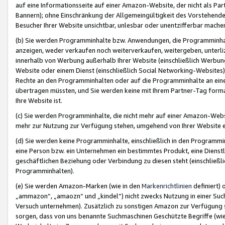
auf eine Informationsseite auf einer Amazon-Website, der nicht als Part
Bannern); ohne Einschränkung der Allgemeingültigkeit des Vorstehende
Besucher Ihrer Website unsichtbar, unlesbar oder unentzifferbar mache
(b) Sie werden Programminhalte bzw. Anwendungen, die Programminhalt
anzeigen, weder verkaufen noch weiterverkaufen, weitergeben, unterli
innerhalb von Werbung außerhalb Ihrer Website (einschließlich Werbun
Website oder einem Dienst (einschließlich Social Networking-Website
Rechte an den Programminhalten oder auf die Programminhalte an eine a
übertragen müssten, und Sie werden keine mit Ihrem Partner-Tag formati
Ihre Website ist.
(c) Sie werden Programminhalte, die nicht mehr auf einer Amazon-Websit
mehr zur Nutzung zur Verfügung stehen, umgehend von Ihrer Website e
(d) Sie werden keine Programminhalte, einschließlich in den Programmin
eine Person bzw. ein Unternehmen ein bestimmtes Produkt, eine Dienstle
geschäftlichen Beziehung oder Verbindung zu diesen steht (einschließli
Programminhalten).
(e) Sie werden Amazon-Marken (wie in den
Markenrichtlinien
definiert) 
„ammazon“, „amaozn“ und „kindel“) nicht zwecks Nutzung in einer Suc
Versuch unternehmen). Zusätzlich zu sonstigen Amazon zur Verfügung 
sorgen, dass von uns benannte Suchmaschinen Geschützte Begriffe (wie 