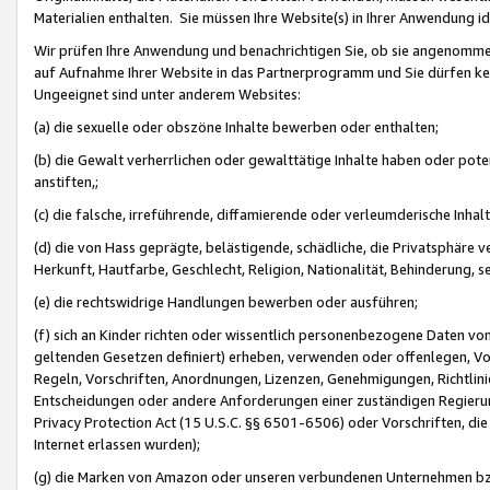
Materialien enthalten. Sie müssen Ihre Website(s) in Ihrer Anwendung ide
Wir prüfen Ihre Anwendung und benachrichtigen Sie, ob sie angenommen
auf Aufnahme Ihrer Website in das Partnerprogramm und Sie dürfen kei
Ungeeignet sind unter anderem Websites:
(a) die sexuelle oder obszöne Inhalte bewerben oder enthalten;
(b) die Gewalt verherrlichen oder gewalttätige Inhalte haben oder pot
anstiften,;
(c) die falsche, irreführende, diffamierende oder verleumderische Inha
(d) die von Hass geprägte, belästigende, schädliche, die Privatsphäre v
Herkunft, Hautfarbe, Geschlecht, Religion, Nationalität, Behinderung, 
(e) die rechtswidrige Handlungen bewerben oder ausführen;
(f) sich an Kinder richten oder wissentlich personenbezogene Daten vo
geltenden Gesetzen definiert) erheben, verwenden oder offenlegen, Vo
Regeln, Vorschriften, Anordnungen, Lizenzen, Genehmigungen, Richtlini
Entscheidungen oder andere Anforderungen einer zuständigen Regierung
Privacy Protection Act (15 U.S.C. §§ 6501-6506) oder Vorschriften, di
Internet erlassen wurden);
(g) die Marken von Amazon oder unseren verbundenen Unternehmen b