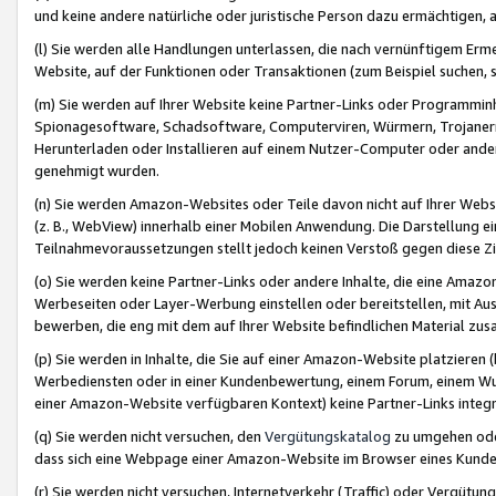
und keine andere natürliche oder juristische Person dazu ermächtigen, a
(l) Sie werden alle Handlungen unterlassen, die nach vernünftigem Erme
Website, auf der Funktionen oder Transaktionen (zum Beispiel suchen, s
(m) Sie werden auf Ihrer Website keine Partner-Links oder Programmin
Spionagesoftware, Schadsoftware, Computerviren, Würmern, Trojaner
Herunterladen oder Installieren auf einem Nutzer-Computer oder ande
genehmigt wurden.
(n) Sie werden Amazon-Websites oder Teile davon nicht auf Ihrer Websi
(z. B., WebView) innerhalb einer Mobilen Anwendung. Die Darstellung ein
Teilnahmevoraussetzungen stellt jedoch keinen Verstoß gegen diese Zif
(o) Sie werden keine Partner-Links oder andere Inhalte, die eine Am
Werbeseiten oder Layer-Werbung einstellen oder bereitstellen, mit Au
bewerben, die eng mit dem auf Ihrer Website befindlichen Material z
(p) Sie werden in Inhalte, die Sie auf einer Amazon-Website platzier
Werbediensten oder in einer Kundenbewertung, einem Forum, einem Wun
einer Amazon-Website verfügbaren Kontext) keine Partner-Links integr
(q) Sie werden nicht versuchen, den
Vergütungskatalog
zu umgehen oder
dass sich eine Webpage einer Amazon-Website im Browser eines Kunden 
(r) Sie werden nicht versuchen, Internetverkehr (Traffic) oder Vergü