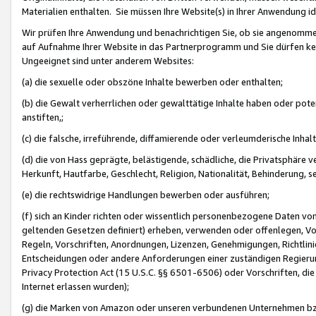
Materialien enthalten. Sie müssen Ihre Website(s) in Ihrer Anwendung ide
Wir prüfen Ihre Anwendung und benachrichtigen Sie, ob sie angenommen
auf Aufnahme Ihrer Website in das Partnerprogramm und Sie dürfen kei
Ungeeignet sind unter anderem Websites:
(a) die sexuelle oder obszöne Inhalte bewerben oder enthalten;
(b) die Gewalt verherrlichen oder gewalttätige Inhalte haben oder pot
anstiften,;
(c) die falsche, irreführende, diffamierende oder verleumderische Inha
(d) die von Hass geprägte, belästigende, schädliche, die Privatsphäre v
Herkunft, Hautfarbe, Geschlecht, Religion, Nationalität, Behinderung, 
(e) die rechtswidrige Handlungen bewerben oder ausführen;
(f) sich an Kinder richten oder wissentlich personenbezogene Daten vo
geltenden Gesetzen definiert) erheben, verwenden oder offenlegen, Vo
Regeln, Vorschriften, Anordnungen, Lizenzen, Genehmigungen, Richtlini
Entscheidungen oder andere Anforderungen einer zuständigen Regierung
Privacy Protection Act (15 U.S.C. §§ 6501-6506) oder Vorschriften, di
Internet erlassen wurden);
(g) die Marken von Amazon oder unseren verbundenen Unternehmen b