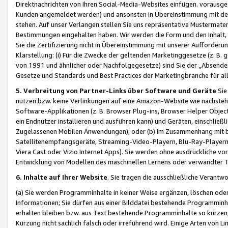
Direktnachrichten von Ihren Social-Media-Websites einfügen. vorausg
Kunden angemeldet werden) und ansonsten in Übereinstimmung mit der
stehen. Auf unser Verlangen stellen Sie uns repräsentative Mustermater
Bestimmungen eingehalten haben. Wir werden die Form und den Inhalt, di
Sie die Zertifizierung nicht in Übereinstimmung mit unserer Aufforderu
Klarstellung: (i) Für die Zwecke der geltenden Marketinggesetze (z. 
von 1991 und ähnlicher oder Nachfolgegesetze) sind Sie der „Absender“ j
Gesetze und Standards und Best Practices der Marketingbranche für 
5. Verbreitung von Partner-Links über Software und Geräte
Sie
nutzen bzw. keine Verlinkungen auf eine Amazon-Website wie nachsteh
Software-Applikationen (z. B. Browser Plug-ins, Browser Helper Objec
ein Endnutzer installieren und ausführen kann) und Geräten, einschlie
Zugelassenen Mobilen Anwendungen); oder (b) im Zusammenhang mit bzw.
Satellitenempfangsgeräte, Streaming-Video-Playern, Blu-Ray-Playern 
Viera Cast oder Vizio Internet Apps). Sie werden ohne ausdrückliche v
Entwicklung von Modellen des maschinellen Lernens oder verwandter 
6. Inhalte auf Ihrer Website
. Sie tragen die ausschließliche Verantwo
(a) Sie werden Programminhalte in keiner Weise ergänzen, löschen oder
Informationen; Sie dürfen aus einer Bilddatei bestehende Programminhal
erhalten bleiben bzw. aus Text bestehende Programminhalte so kürzen, 
Kürzung nicht sachlich falsch oder irreführend wird. Einige Arten von L