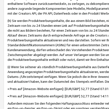
enthaltene Software zurückzuentwickeln, zu zerlegen, zu dekompilier
andere zugrunde liegende Komponenten (wie Modelle, Modellparameter
mit der Creators API, der PA API, Datenfeeds oder in den Produkt Werb
(h) Sie werden Produktwerbungsinhalte, die aus einem Bild bestehen, ni
Zeitraum von bis zu 24 Stunden einen Link auf Produktwerbungsinhalte
die nicht aus Bildern bestehen, für einen Zeitraum von bis zu 24 Stund
Ablauf dieses Zeitraums durch entsprechende Anfrage an die Creators 
Produktwerbungsinhalte aktualisieren und neu darstellen. Sofern wir Ih
Standardidentifikationsnummern (ASINs) für einen unbestimmten Zeitra
Kundenanwendung, dürfen unbeschadet des Vorstehenden Produktwerbu
Zwischenspeicher abgelegt werden. Auf unser Verlangen werden Sie un
die Produktwerbungsinhalte enthält oder nutzt, damit wir Ihre Einhalt
(i) Wenn Sie seltener als stündlich Produktwerbungsinhalte aus Datenfe
Anwendung angezeigten Produktwerbungsinhalte aktualisieren, werden 
Datums-/Uhrzeitstempel einfügen. Wenn Sie jedoch die in Ihrer Anwe
und aktualisiert haben, kann der Datumsteil des Stempels entfallen. Dies
• Preis auf [Amazon-Website einfügen]: [EUR/GBP] 32,77 (Stand 07.01.
• Preis auf [Amazon-Website einfügen]: [EUR/GBP] 32,77 (Stand 14:11 
Außerdem müssen Sie den folgenden Haftungsausschluss entweder neb
ein Pop-up-Fenster, ein Pop-up-Skript oder ein sonstiges vergleichba