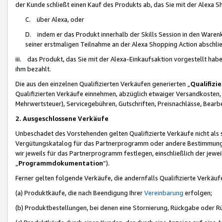
der Kunde schließt einen Kauf des Produkts ab, das Sie mit der Alexa 
C. über Alexa, oder
D. indem er das Produkt innerhalb der Skills Session in den Waren
seiner erstmaligen Teilnahme an der Alexa Shopping Action abschlie
iii. das Produkt, das Sie mit der Alexa-Einkaufsaktion vorgestellt ha
ihm bezahlt.
Die aus den einzelnen Qualifizierten Verkäufen generierten „
Qualifizi
Qualifizierten Verkäufe einnehmen, abzüglich etwaiger Versandkosten
Mehrwertsteuer), Servicegebühren, Gutschriften, Preisnachlässe, Bear
2. Ausgeschlossene Verkäufe
Unbeschadet des Vorstehenden gelten Qualifizierte Verkäufe nicht als
Vergütungskatalog für das Partnerprogramm oder andere Bestimmungen,
wir jeweils für das Partnerprogramm festlegen, einschließlich der jewe
„
Programmdokumentation
“).
Ferner gelten folgende Verkäufe, die andernfalls Qualifizierte Verkä
(a) Produktkäufe, die nach Beendigung Ihrer
Vereinbarung
erfolgen;
(b) Produktbestellungen, bei denen eine Stornierung, Rückgabe oder R