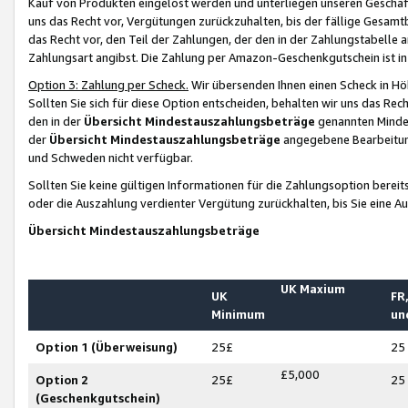
Kauf von Produkten eingelöst werden und unterliegen unseren Geschäf
uns das Recht vor, Vergütungen zurückzuhalten, bis der fällige Gesamt
das Recht vor, den Teil der Zahlungen, der den in der Zahlungstabelle 
Zahlungsart angibst. Die Zahlung per Amazon-Geschenkgutschein ist in
Option 3: Zahlung per Scheck.
Wir übersenden Ihnen einen Scheck in Höh
Sollten Sie sich für diese Option entscheiden, behalten wir uns das Rec
den in der
Übersicht Mindestauszahlungsbeträge
genannten Mindest
der
Übersicht Mindestauszahlungsbeträge
angegebene Bearbeitung
und Schweden nicht verfügbar.
Sollten Sie keine gültigen Informationen für die Zahlungsoption bereit
oder die Auszahlung verdienter Vergütung zurückhalten, bis Sie eine A
Übersicht Mindestauszahlungsbeträge
UK Maxium
UK
FR,
Minimum
un
Option 1 (Überweisung)
25£
25
£5,000
Option 2
25£
25
(Geschenkgutschein)