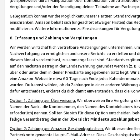
(beispielsweise durch Manipulation oder Kombination von Attributions-
Vergütungen und/oder der Beendigung deiner Teilnahme am Partnerp
Gelegentlich können wir die Möglichkeit unserer Partner, Standardv
einschränken. Amazon behält sich (ungeachtet etwaiger Fristen) das Re
modifizieren. Weitere Informationen zu Einschränkungen für Vergütung
6. Erfassung und Zahlung von Vergütungen
Wir werden wirtschaftlich vertretbare Anstrengungen unternehmen, um 
Nachverfolgung zu ermöglichen und unsere Berichte zu erstellen und di
diesem Monat verdient hast, zusammengefasst sind. Standardvergütung
auf den nächsten Betrag in der Landeswährung gerundet werden (z. B. C
über oder unter dem in deiner Preiskarte angegebenen Satz liegt. Wir
eine Amazon-Webseite etwa 60 Tage nach Ende jedes Kalendermonats, i
wurden. Du kannst wählen, ob du Zahlungen in einer anderen Währung
dafür entscheidest, erklärst du dich damit einverstanden, dass die K
Option 1: Zahlung per Überweisung.
Wir überweisen Ihre Vergütung dir
Namen der Bank, die Kontonummer, den Namen des Kontoinhabers bzw. a
erforderlich) nennen. Sollten Sie sich für diese Option entscheiden, be
fällige Gesamtbetrag den in der
Übersicht Mindestauszahlungsbet
Option 2: Zahlung per Amazon-Geschenkgutschein.
Wir übersenden Ihne
Partnerkonto genannte Haupt-E-Mail-Adresse. Diese Geschenkgutschei