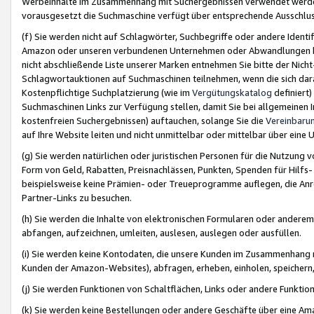
Werbeinhalte im Zusammenhang mit Suchergebnissen verwendet werden,
vorausgesetzt die Suchmaschine verfügt über entsprechende Ausschlu
(f) Sie werden nicht auf Schlagwörter, Suchbegriffe oder andere Ident
Amazon oder unseren verbundenen Unternehmen oder Abwandlungen bzw
nicht abschließende Liste unserer Marken entnehmen Sie bitte der Nich
Schlagwortauktionen auf Suchmaschinen teilnehmen, wenn die sich da
Kostenpflichtige Suchplatzierung (wie im
Vergütungskatalog
definiert
Suchmaschinen Links zur Verfügung stellen, damit Sie bei allgemeinen I
kostenfreien Suchergebnissen) auftauchen, solange Sie die
Vereinbaru
auf Ihre Website leiten und nicht unmittelbar oder mittelbar über eine
(g) Sie werden natürlichen oder juristischen Personen für die Nutzung 
Form von Geld, Rabatten, Preisnachlässen, Punkten, Spenden für Hilfs
beispielsweise keine Prämien- oder Treueprogramme auflegen, die Anrei
Partner-Links zu besuchen.
(h) Sie werden die Inhalte von elektronischen Formularen oder anderem M
abfangen, aufzeichnen, umleiten, auslesen, auslegen oder ausfüllen.
(i) Sie werden keine Kontodaten, die unsere Kunden im Zusammenhang 
Kunden der Amazon-Websites), abfragen, erheben, einholen, speichern,
(j) Sie werden Funktionen von Schaltflächen, Links oder andere Funkti
(k) Sie werden keine Bestellungen oder andere Geschäfte über eine Ama