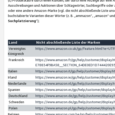
(c) Produktkäufe durch einen Kunden, der durch eine Anzeige auf eine 
Ausschreibungen und Auktionen über Schlagwörter, Suchbegriffe oder 
oder eine andere Amazon-Marke (vgl. die nicht abschließende Liste un
buchstabierte Varianten dieser Wörter (z. B. „ammazon“, „amaozn“ und „
Suchplatzierung
”);
Land
Nicht abschließende Liste der Marken
Vereinigtes
https://www.amazon.co.uk/gp/feature.html?ie=U
Königreich
Frankreich
https://www.amazon.fr/gp/help/customer/displa
E78834F9BA58__SECTION_64DE0ED1D744420E9
Italien
https://www.amazon.it/gp/help/customer/display
Irland
https://www.amazon.ie/gp/help/customer/displa
Niederlande
https://www.amazon.nl/gp/help/customer/display
Spanien
https://www.amazon.es/gp/help/customer/display
Deutschland
https://www.amazon.de/gp/help/customer/displa
Schweden
https://www.amazon.de/gp/help/customer/displa
Polen
https://www.amazon.pl/gp/help/customer/display
Belgien
https://www.amazon.com.be/gp/help/customer/d