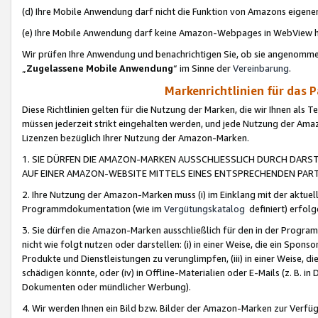
(d) Ihre Mobile Anwendung darf nicht die Funktion von Amazons eige
(e) Ihre Mobile Anwendung darf keine Amazon-Webpages in WebView 
Wir prüfen Ihre Anwendung und benachrichtigen Sie, ob sie angenomm
„
Zugelassene Mobile Anwendung
“ im Sinne der
Vereinbarung
.
Markenrichtlinien für das 
Diese Richtlinien gelten für die Nutzung der Marken, die wir Ihnen als 
müssen jederzeit strikt eingehalten werden, und jede Nutzung der Ama
Lizenzen bezüglich Ihrer Nutzung der Amazon-Marken.
1. SIE DÜRFEN DIE AMAZON-MARKEN AUSSCHLIESSLICH DURCH DARS
AUF EINER AMAZON-WEBSITE MITTELS EINES ENTSPRECHENDEN PART
2. Ihre Nutzung der Amazon-Marken muss (i) im Einklang mit der aktuells
Programmdokumentation (wie im
Vergütungskatalog
definiert) erfolg
3. Sie dürfen die Amazon-Marken ausschließlich für den in der Progr
nicht wie folgt nutzen oder darstellen: (i) in einer Weise, die ein Spo
Produkte und Dienstleistungen zu verunglimpfen, (iii) in einer Weise
schädigen könnte, oder (iv) in Offline-Materialien oder E-Mails (z. B.
Dokumenten oder mündlicher Werbung).
4. Wir werden Ihnen ein Bild bzw. Bilder der Amazon-Marken zur Verfüg