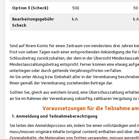
Option 3 (Scheck)
50£
50
Bearbeitungsgebühr
k.A.
k.A
Scheck
Sind auf Ihrem Konto für einen Zeitraum von mindestens drei Jahren kein
Frist von sieben Tagen nach einer entsprechenden Ankündigung die für
Schlussbetrag zurückzuhalten, der dem in der Übersicht Mindestausz
Mindestauszahlungsbetrag entspricht. Ferner können eine etwaig aufg
unterliegen oder durch geltende Verjährungsfristen verfallen.
An Sie unter Abzug bzw. Einbehalt aller in der Vereinbarung beschrieb
Ihnen gemäß der Vereinbarung zustehenden Beträge dar.
Sollten Sie, gleich aus welchem Grund, eine Überschusszahlung erhalte
an Sie im Rahmen der Vereinbarung zukünftig zahlbaren Vergütung zu 
Voraussetzungen für die Teilnahme a
1. Anmeldung und Teilnahmeberechtigung
Sie leiten den Anmeldeprozess ein, indem Sie einen vollständigen und 
muss/müssen originäre Inhalte (original content) enthalten und über d
Originalinhalte, die Materialien von Dritten verwenden, müssen wese