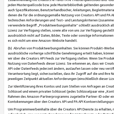
jeden Musterquellcode bzw. jede Musterbibliothek geltenden gesonder
auch Spezifikationen, Benutzerhandbücher, Anleitungen, Begleitmaterial
denen die für die ordnungsgemäße Nutzung von Creators API und PA A
technischen Anforderungen und Test- und Leistungskriterien (zusammen
verwendete Begriff „Produktwerbungsinhalte“ schließt ausdrücklich al
Lizenz zur Verfügung stellen, sowie alle von uns zur Verfügung gestel
ausdrücklich nicht auf Daten, Bilder, Texte oder sonstige Informatione
es sich nicht um eine Amazon-Website handelt.
(b) Abrufen von Produktwerbungsinhalten. Sie können Produkt-Werbein
ausdrückliche vorherige schriftliche Genehmigung erteilt haben, könn
wir über die Creators API Feeds zur Verfügung stellen. Wenn Sie Produk
Nutzung von Datenfeeds dieser Lizenz. Sie erkennen an, dass wir Creat
API oder Datenfeeds jederzeit ändern, auslaufen lassen oder neu veröffe
Verantwortung liegt, sicherzustellen, dass Ihr Zugriff auf die und Ihr
jeweiligen Zeitpunkt aktuellen Anforderungen (einschließlich dieser Liz
Zur Identifizierung Ihres Kontos und zum Stellen von Anfragen an Crea
Schlüssel und einem privaten Schlüssel (jedes Schlüsselpaar eine „Kon
Rahmen des Amazon-Partnerprogramms zugeteilte Partner-ID oder ein
Kontokennungen über den Creators API und PA API Kontoerstellungspro
Um Programmwerbeinhalte über die Creators API Dienste zu erhalten, m