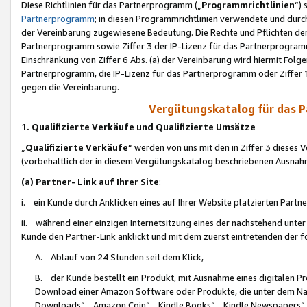
Diese Richtlinien für das Partnerprogramm („
Programmrichtlinien
“)
Partnerprogramm
; in diesen Programmrichtlinien verwendete und durch
der Vereinbarung zugewiesene Bedeutung. Die Rechte und Pflichten de
Partnerprogramm sowie Ziffer 3 der IP-Lizenz für das Partnerprogram
Einschränkung von Ziffer 6 Abs. (a) der Vereinbarung wird hiermit Fol
Partnerprogramm, die IP-Lizenz für das Partnerprogramm oder Ziffer 1
gegen die Vereinbarung.
Vergütungskatalog für das 
1. Qualifizierte Verkäufe und Qualifizierte Umsätze
„
Qualifizierte Verkäufe
“ werden von uns mit den in Ziffer 3 diese
(vorbehaltlich der in diesem Vergütungskatalog beschriebenen Ausnah
(a) Partner- Link auf Ihrer Site
:
i. ein Kunde durch Anklicken eines auf Ihrer Website platzierten Part
ii. während einer einzigen Internetsitzung eines der nachstehend unter (i)
Kunde den Partner-Link anklickt und mit dem zuerst eintretenden der f
A. Ablauf von 24 Stunden seit dem Klick,
B. der Kunde bestellt ein Produkt, mit Ausnahme eines digitalen P
Download einer Amazon Software oder Produkte, die unter dem N
Downloads“, „Amazon Coin“, „Kindle Books“, „Kindle Newspapers“, „