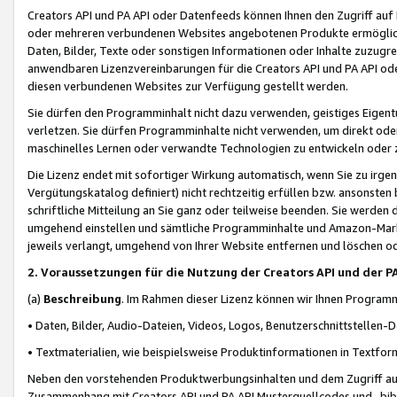
Creators API und PA API oder Datenfeeds können Ihnen den Zugriff auf D
oder mehreren verbundenen Websites angebotenen Produkte ermögliche
Daten, Bilder, Texte oder sonstigen Informationen oder Inhalte zuzugre
anwendbaren Lizenzvereinbarungen für die Creators API und PA API od
diesen verbundenen Websites zur Verfügung gestellt werden.
Sie dürfen den Programminhalt nicht dazu verwenden, geistiges Eigent
verletzen. Sie dürfen Programminhalte nicht verwenden, um direkt ode
maschinelles Lernen oder verwandte Technologien zu entwickeln oder zu
Die Lizenz endet mit sofortiger Wirkung automatisch, wenn Sie zu irg
Vergütungskatalog definiert) nicht rechtzeitig erfüllen bzw. ansonsten
schriftliche Mitteilung an Sie ganz oder teilweise beenden. Sie werden
umgehend einstellen und sämtliche Programminhalte und Amazon-Marke
jeweils verlangt, umgehend von Ihrer Website entfernen und löschen od
2. Voraussetzungen für die Nutzung der Creators API und der P
(a)
Beschreibung
. Im Rahmen dieser Lizenz können wir Ihnen Programmi
• Daten, Bilder, Audio-Dateien, Videos, Logos, Benutzerschnittstellen-
• Textmaterialien, wie beispielsweise Produktinformationen in Textfor
Neben den vorstehenden Produktwerbungsinhalten und dem Zugriff auf 
Zusammenhang mit Creators API und PA API Musterquellcodes und -bibli