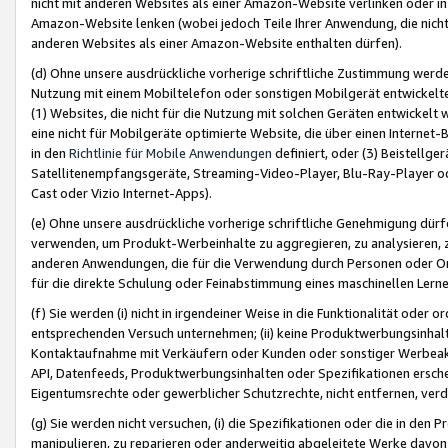
nicht mit anderen Websites als einer Amazon-Website verlinken oder i
Amazon-Website lenken (wobei jedoch Teile Ihrer Anwendung, die nich
anderen Websites als einer Amazon-Website enthalten dürfen).
(d) Ohne unsere ausdrückliche vorherige schriftliche Zustimmung werd
Nutzung mit einem Mobiltelefon oder sonstigen Mobilgerät entwickelt
(1) Websites, die nicht für die Nutzung mit solchen Geräten entwickelt
eine nicht für Mobilgeräte optimierte Website, die über einen Interne
in den
Richtlinie für Mobile Anwendungen
definiert, oder (3) Beistellge
Satellitenempfangsgeräte, Streaming-Video-Player, Blu-Ray-Player ode
Cast oder Vizio Internet-Apps).
(e) Ohne unsere ausdrückliche vorherige schriftliche Genehmigung dürfe
verwenden, um Produkt-Werbeinhalte zu aggregieren, zu analysieren, 
anderen Anwendungen, die für die Verwendung durch Personen oder Or
für die direkte Schulung oder Feinabstimmung eines maschinellen Lern
(f) Sie werden (i) nicht in irgendeiner Weise in die Funktionalität ode
entsprechenden Versuch unternehmen; (ii) keine Produktwerbungsinha
Kontaktaufnahme mit Verkäufern oder Kunden oder sonstiger Werbeaktiv
API, Datenfeeds, Produktwerbungsinhalten oder Spezifikationen erschei
Eigentumsrechte oder gewerblicher Schutzrechte, nicht entfernen, verd
(g) Sie werden nicht versuchen, (i) die Spezifikationen oder die in de
manipulieren, zu reparieren oder anderweitig abgeleitete Werke davon z