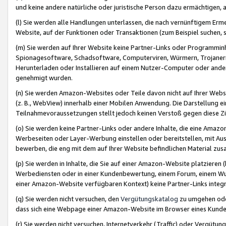
und keine andere natürliche oder juristische Person dazu ermächtigen, a
(l) Sie werden alle Handlungen unterlassen, die nach vernünftigem Erme
Website, auf der Funktionen oder Transaktionen (zum Beispiel suchen, s
(m) Sie werden auf Ihrer Website keine Partner-Links oder Programmin
Spionagesoftware, Schadsoftware, Computerviren, Würmern, Trojaner
Herunterladen oder Installieren auf einem Nutzer-Computer oder ande
genehmigt wurden.
(n) Sie werden Amazon-Websites oder Teile davon nicht auf Ihrer Websi
(z. B., WebView) innerhalb einer Mobilen Anwendung. Die Darstellung ein
Teilnahmevoraussetzungen stellt jedoch keinen Verstoß gegen diese Zif
(o) Sie werden keine Partner-Links oder andere Inhalte, die eine Am
Werbeseiten oder Layer-Werbung einstellen oder bereitstellen, mit Au
bewerben, die eng mit dem auf Ihrer Website befindlichen Material z
(p) Sie werden in Inhalte, die Sie auf einer Amazon-Website platzier
Werbediensten oder in einer Kundenbewertung, einem Forum, einem Wun
einer Amazon-Website verfügbaren Kontext) keine Partner-Links integr
(q) Sie werden nicht versuchen, den
Vergütungskatalog
zu umgehen oder
dass sich eine Webpage einer Amazon-Website im Browser eines Kunden 
(r) Sie werden nicht versuchen, Internetverkehr (Traffic) oder Vergü