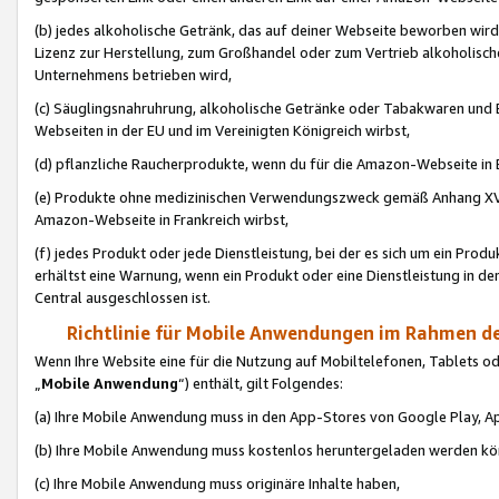
(b) jedes alkoholische Getränk, das auf deiner Webseite beworben wird
Lizenz zur Herstellung, zum Großhandel oder zum Vertrieb alkoholisch
Unternehmens betrieben wird,
(c) Säuglingsnahruhrung, alkoholische Getränke oder Tabakwaren und E
Webseiten in der EU und im Vereinigten Königreich wirbst,
(d) pflanzliche Raucherprodukte, wenn du für die Amazon-Webseite in B
(e) Produkte ohne medizinischen Verwendungszweck gemäß Anhang XVI 
Amazon-Webseite in Frankreich wirbst,
(f) jedes Produkt oder jede Dienstleistung, bei der es sich um ein Prod
erhältst eine Warnung, wenn ein Produkt oder eine Dienstleistung in de
Central ausgeschlossen ist.
Richtlinie für Mobile Anwendungen im Rahmen de
Wenn Ihre Website eine für die Nutzung auf Mobiltelefonen, Tablets 
„
Mobile Anwendung
“) enthält, gilt Folgendes:
(a) Ihre Mobile Anwendung muss in den App-Stores von Google Play, A
(b) Ihre Mobile Anwendung muss kostenlos heruntergeladen werden könn
(c) Ihre Mobile Anwendung muss originäre Inhalte haben,