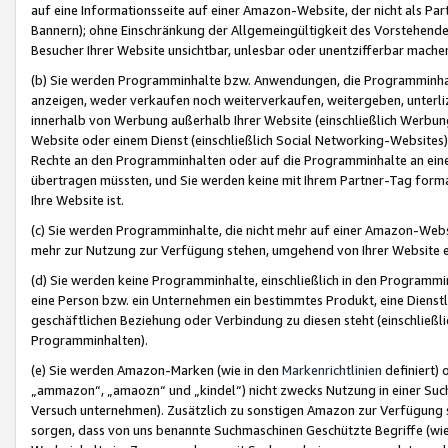
auf eine Informationsseite auf einer Amazon-Website, der nicht als Part
Bannern); ohne Einschränkung der Allgemeingültigkeit des Vorstehende
Besucher Ihrer Website unsichtbar, unlesbar oder unentzifferbar mache
(b) Sie werden Programminhalte bzw. Anwendungen, die Programminhalt
anzeigen, weder verkaufen noch weiterverkaufen, weitergeben, unterli
innerhalb von Werbung außerhalb Ihrer Website (einschließlich Werbun
Website oder einem Dienst (einschließlich Social Networking-Website
Rechte an den Programminhalten oder auf die Programminhalte an eine a
übertragen müssten, und Sie werden keine mit Ihrem Partner-Tag formati
Ihre Website ist.
(c) Sie werden Programminhalte, die nicht mehr auf einer Amazon-Websit
mehr zur Nutzung zur Verfügung stehen, umgehend von Ihrer Website e
(d) Sie werden keine Programminhalte, einschließlich in den Programmin
eine Person bzw. ein Unternehmen ein bestimmtes Produkt, eine Dienstle
geschäftlichen Beziehung oder Verbindung zu diesen steht (einschließli
Programminhalten).
(e) Sie werden Amazon-Marken (wie in den
Markenrichtlinien
definiert) 
„ammazon“, „amaozn“ und „kindel“) nicht zwecks Nutzung in einer Suc
Versuch unternehmen). Zusätzlich zu sonstigen Amazon zur Verfügung 
sorgen, dass von uns benannte Suchmaschinen Geschützte Begriffe (wie 