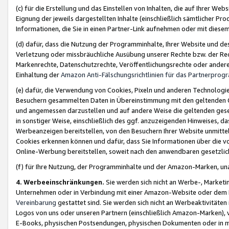
(c) für die Erstellung und das Einstellen von Inhalten, die auf Ihrer We
Eignung der jeweils dargestellten Inhalte (einschließlich sämtlicher 
Informationen, die Sie in einen Partner-Link aufnehmen oder mit diese
(d) dafür, dass die Nutzung der Programminhalte, Ihrer Website und des 
Verletzung oder missbräuchliche Ausübung unserer Rechte bzw. der Recht
Markenrechte, Datenschutzrechte, Veröffentlichungsrechte oder anderer
Einhaltung der
Amazon Anti-Fälschungsrichtlinien für das Partnerpro
(e) dafür, die Verwendung von Cookies, Pixeln und anderen Technologien
Besuchern gesammelten Daten in Übereinstimmung mit den geltenden Ge
und angemessen darzustellen und auf andere Weise die geltenden geset
in sonstiger Weise, einschließlich des ggf. anzuzeigenden Hinweises, d
Werbeanzeigen bereitstellen, von den Besuchern Ihrer Website unmitte
Cookies erkennen können und dafür, dass Sie Informationen über die v
Online-Werbung bereitstellen, soweit nach den anwendbaren gesetzlic
(f) für Ihre Nutzung, der Programminhalte und der Amazon-Marken, u
4. Werbeeinschränkungen.
Sie werden sich nicht an Werbe-, Market
Unternehmen oder in Verbindung mit einer Amazon-Website oder dem Pa
Vereinbarung
gestattet sind. Sie werden sich nicht an Werbeaktivitäten
Logos von uns oder unseren Partnern (einschließlich Amazon-Marken), 
E-Books, physischen Postsendungen, physischen Dokumenten oder in 