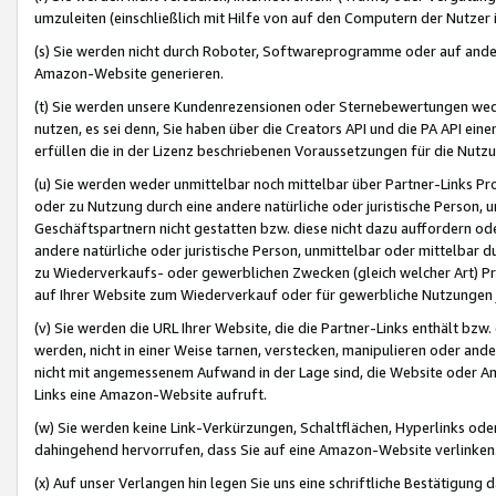
umzuleiten (einschließlich mit Hilfe von auf den Computern der Nutzer i
(s) Sie werden nicht durch Roboter, Softwareprogramme oder auf andere
Amazon-Website generieren.
(t) Sie werden unsere Kundenrezensionen oder Sternebewertungen wed
nutzen, es sei denn, Sie haben über die Creators API und die PA API e
erfüllen die in der Lizenz beschriebenen Voraussetzungen für die Nutzu
(u) Sie werden weder unmittelbar noch mittelbar über Partner-Links P
oder zu Nutzung durch eine andere natürliche oder juristische Person,
Geschäftspartnern nicht gestatten bzw. diese nicht dazu auffordern od
andere natürliche oder juristische Person, unmittelbar oder mittelbar
zu Wiederverkaufs- oder gewerblichen Zwecken (gleich welcher Art) 
auf Ihrer Website zum Wiederverkauf oder für gewerbliche Nutzungen 
(v) Sie werden die URL Ihrer Website, die die Partner-Links enthält b
werden, nicht in einer Weise tarnen, verstecken, manipulieren oder and
nicht mit angemessenem Aufwand in der Lage sind, die Website oder A
Links eine Amazon-Website aufruft.
(w) Sie werden keine Link-Verkürzungen, Schaltflächen, Hyperlinks ode
dahingehend hervorrufen, dass Sie auf eine Amazon-Website verlinken
(x) Auf unser Verlangen hin legen Sie uns eine schriftliche Bestätigung