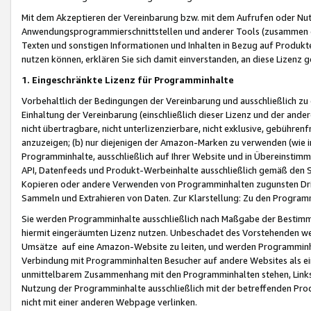
Mit dem Akzeptieren der Vereinbarung bzw. mit dem Aufrufen oder Nutz
Anwendungsprogrammierschnittstellen und anderer Tools (zusammen die
Texten und sonstigen Informationen und Inhalten in Bezug auf Produkte
nutzen können, erklären Sie sich damit einverstanden, an diese Lizenz 
1. Eingeschränkte Lizenz für Programminhalte
Vorbehaltlich der Bedingungen der Vereinbarung und ausschließlich z
Einhaltung der Vereinbarung (einschließlich dieser Lizenz und der ande
nicht übertragbare, nicht unterlizenzierbare, nicht exklusive, gebühren
anzuzeigen; (b) nur diejenigen der Amazon-Marken zu verwenden (wie in 
Programminhalte, ausschließlich auf Ihrer Website und in Übereinstimmu
API, Datenfeeds und Produkt-Werbeinhalte ausschließlich gemäß den Spe
Kopieren oder andere Verwenden von Programminhalten zugunsten Dri
Sammeln und Extrahieren von Daten. Zur Klarstellung: Zu den Program
Sie werden Programminhalte ausschließlich nach Maßgabe der Besti
hiermit eingeräumten Lizenz nutzen. Unbeschadet des Vorstehenden we
Umsätze auf eine Amazon-Website zu leiten, und werden Programminhal
Verbindung mit Programminhalten Besucher auf andere Websites als ein
unmittelbarem Zusammenhang mit den Programminhalten stehen, Links z
Nutzung der Programminhalte ausschließlich mit der betreffenden Pr
nicht mit einer anderen Webpage verlinken.