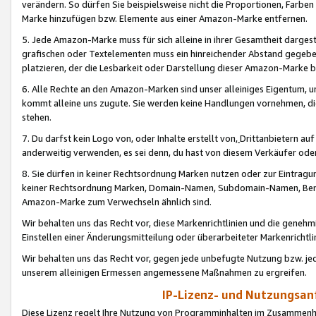
verändern. So dürfen Sie beispielsweise nicht die Proportionen, Farb
Marke hinzufügen bzw. Elemente aus einer Amazon-Marke entfernen.
5. Jede Amazon-Marke muss für sich alleine in ihrer Gesamtheit darge
grafischen oder Textelementen muss ein hinreichender Abstand gegebe
platzieren, der die Lesbarkeit oder Darstellung dieser Amazon-Marke b
6. Alle Rechte an den Amazon-Marken sind unser alleiniges Eigentum, 
kommt alleine uns zugute. Sie werden keine Handlungen vornehmen, 
stehen.
7. Du darfst kein Logo von, oder Inhalte erstellt von,
Drittanbietern au
anderweitig verwenden, es sei denn, du hast von diesem Verkäufer oder
8. Sie dürfen in keiner Rechtsordnung Marken nutzen oder zur Eintragu
keiner Rechtsordnung Marken, Domain-Namen, Subdomain-Namen, Benu
Amazon-Marke zum Verwechseln ähnlich sind.
Wir behalten uns das Recht vor, diese Markenrichtlinien und die gene
Einstellen einer Änderungsmitteilung oder überarbeiteter Markenricht
Wir behalten uns das Recht vor, gegen jede unbefugte Nutzung bzw. jede 
unserem alleinigen Ermessen angemessene Maßnahmen zu ergreifen.
IP-Lizenz- und Nutzungsan
Diese Lizenz regelt Ihre Nutzung von Programminhalten im Zusammen