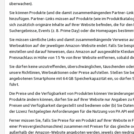
überwachen).
Sie können Produkte (und die damit zusammenhängenden Partner-Links)
hinzufügen. Partner-Links müssen auf Produkte (wie im Produktkatalog de
sich zusätzlich originäre Inhalte auf Ihrer Website befinden, die für 
Suchergebnisse, Events (z. B. Prime Day) oder die Homepages bestimmte
Sie müssen sämtliche Links und damit zusammenhängende Verweise auf z
Werbeaktion auf der jeweiligen Amazon-Website endet. Falls Sie beisp
einstellen und darauf hinweisen, dass Amazon auf ausgewählte Kleidun
Preisnachlass in Höhe von 15 % von Ihrer Website entfernen, sobald di
Sie dürfen keine unzutreffenden, überschwänglichen, täuschenden od
unsere Richtlinien, Werbeaktionen oder Preise aufstellen. Stellen Sie 
angebotenen Smartphone mit 64 GB Speicherkapazität ein, so dürfen S
führt.
Die Preise und die Verfügbarkeit von Produkten können Veränderungen 
Produkte ändern können, dürfen Sie auf Ihrer Website nur Angaben zu P
Preisen und Verfügbarkeit dargestellt sind bedienen oder (b) Sie Daten
der Lizenz festgelegten Anforderungen für die Nutzung von PA API einh
Ferner müssen Sie, falls Sie Preise für ein Produkt auf Ihrer Website in 
einer Preisvergleichsmaschine) zusammen mit Preisen für das gleiche o
außerhalb der Amazon-Website angeboten werden, jeweils den niedrigst