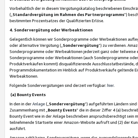
Vorbehaltlich der in diesem Vergütungskatalog beschriebenen Einschr
(„
Standardvergütung im Rahmen des Partnerprogramms
“) besc
bestimmten Prozentsatzes der Qualifizierten Erlöse.
4. Sondervergütung oder Werbeaktionen
Gelegentlich können wir Sonderprogramme oder Werbeaktionen auflegen,
oder alternative Vergütung („
Sondervergütung
”) zu verdienen. Amazo
Sonderprogramme oder Werbeaktionen jederzeit ganz oder teilweise einz
Sonderprogramme oder Werbeaktionen (auch Sonderprogramme oder We
Produktverkäufen kommt) disqualifizierende Ausschlusstatbestände, di
Programmdokumentation im Hinblick auf Produktverkäufe geltende E
Werbeaktionen.
Folgende Sondervergütungen sind derzeit verfügbar:
hier
.
(a) Bounty Events
In den in der
Anlage
(„
Sondervergütung
“) aufgeführten Ländern sind
Zusammenhang mit „
Bounty Events
“ die in dieser Ziffer 4 (a) besch
Bounty Event wie in der Anlage beschrieben anspruchsberechtigt sein mu
teilnehmende Startseite einer Amazon-Website aufruft und (2) der Kun
ausführt.
Amazon zahlt keine Sondervergütung, wenn das zugrundeliegende Boun