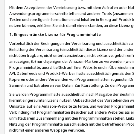
Mit dem Akzeptieren der Vereinbarung bzw. mit dem Aufrufen oder Nutz
Anwendungsprogrammierschnittstellen und anderer Tools (zusammen die
Texten und sonstigen Informationen und Inhalten in Bezug auf Produkte
nutzen können, erklären Sie sich damit einverstanden, an diese Lizenz 
1. Eingeschränkte Lizenz für Programminhalte
Vorbehaltlich der Bedingungen der Vereinbarung und ausschließlich z
Einhaltung der Vereinbarung (einschließlich dieser Lizenz und der ande
nicht übertragbare, nicht unterlizenzierbare, nicht exklusive, gebühren
anzuzeigen; (b) nur diejenigen der Amazon-Marken zu verwenden (wie in 
Programminhalte, ausschließlich auf Ihrer Website und in Übereinstimmu
API, Datenfeeds und Produkt-Werbeinhalte ausschließlich gemäß den Spe
Kopieren oder andere Verwenden von Programminhalten zugunsten Dri
Sammeln und Extrahieren von Daten. Zur Klarstellung: Zu den Program
Sie werden Programminhalte ausschließlich nach Maßgabe der Besti
hiermit eingeräumten Lizenz nutzen. Unbeschadet des Vorstehenden we
Umsätze auf eine Amazon-Website zu leiten, und werden Programminhal
Verbindung mit Programminhalten Besucher auf andere Websites als ein
unmittelbarem Zusammenhang mit den Programminhalten stehen, Links z
Nutzung der Programminhalte ausschließlich mit der betreffenden Pr
nicht mit einer anderen Webpage verlinken.