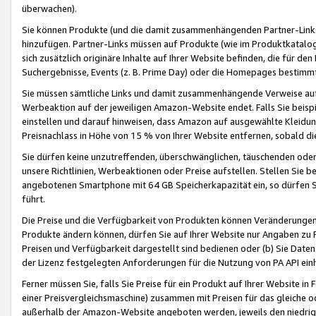
überwachen).
Sie können Produkte (und die damit zusammenhängenden Partner-Links)
hinzufügen. Partner-Links müssen auf Produkte (wie im Produktkatalog de
sich zusätzlich originäre Inhalte auf Ihrer Website befinden, die für 
Suchergebnisse, Events (z. B. Prime Day) oder die Homepages bestimmte
Sie müssen sämtliche Links und damit zusammenhängende Verweise auf z
Werbeaktion auf der jeweiligen Amazon-Website endet. Falls Sie beisp
einstellen und darauf hinweisen, dass Amazon auf ausgewählte Kleidun
Preisnachlass in Höhe von 15 % von Ihrer Website entfernen, sobald di
Sie dürfen keine unzutreffenden, überschwänglichen, täuschenden od
unsere Richtlinien, Werbeaktionen oder Preise aufstellen. Stellen Sie 
angebotenen Smartphone mit 64 GB Speicherkapazität ein, so dürfen S
führt.
Die Preise und die Verfügbarkeit von Produkten können Veränderungen 
Produkte ändern können, dürfen Sie auf Ihrer Website nur Angaben zu P
Preisen und Verfügbarkeit dargestellt sind bedienen oder (b) Sie Daten
der Lizenz festgelegten Anforderungen für die Nutzung von PA API einh
Ferner müssen Sie, falls Sie Preise für ein Produkt auf Ihrer Website in 
einer Preisvergleichsmaschine) zusammen mit Preisen für das gleiche o
außerhalb der Amazon-Website angeboten werden, jeweils den niedrigst