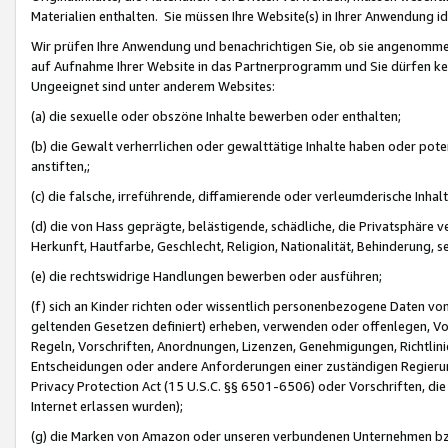
Materialien enthalten. Sie müssen Ihre Website(s) in Ihrer Anwendung ide
Wir prüfen Ihre Anwendung und benachrichtigen Sie, ob sie angenommen
auf Aufnahme Ihrer Website in das Partnerprogramm und Sie dürfen kei
Ungeeignet sind unter anderem Websites:
(a) die sexuelle oder obszöne Inhalte bewerben oder enthalten;
(b) die Gewalt verherrlichen oder gewalttätige Inhalte haben oder pot
anstiften,;
(c) die falsche, irreführende, diffamierende oder verleumderische Inha
(d) die von Hass geprägte, belästigende, schädliche, die Privatsphäre v
Herkunft, Hautfarbe, Geschlecht, Religion, Nationalität, Behinderung, 
(e) die rechtswidrige Handlungen bewerben oder ausführen;
(f) sich an Kinder richten oder wissentlich personenbezogene Daten vo
geltenden Gesetzen definiert) erheben, verwenden oder offenlegen, Vo
Regeln, Vorschriften, Anordnungen, Lizenzen, Genehmigungen, Richtlini
Entscheidungen oder andere Anforderungen einer zuständigen Regierung
Privacy Protection Act (15 U.S.C. §§ 6501-6506) oder Vorschriften, di
Internet erlassen wurden);
(g) die Marken von Amazon oder unseren verbundenen Unternehmen b