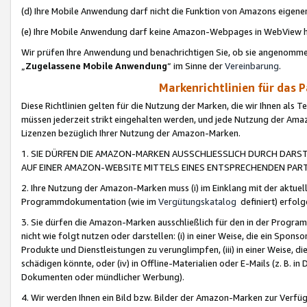
(d) Ihre Mobile Anwendung darf nicht die Funktion von Amazons eige
(e) Ihre Mobile Anwendung darf keine Amazon-Webpages in WebView 
Wir prüfen Ihre Anwendung und benachrichtigen Sie, ob sie angenomm
„
Zugelassene Mobile Anwendung
“ im Sinne der
Vereinbarung
.
Markenrichtlinien für das 
Diese Richtlinien gelten für die Nutzung der Marken, die wir Ihnen als 
müssen jederzeit strikt eingehalten werden, und jede Nutzung der Ama
Lizenzen bezüglich Ihrer Nutzung der Amazon-Marken.
1. SIE DÜRFEN DIE AMAZON-MARKEN AUSSCHLIESSLICH DURCH DARS
AUF EINER AMAZON-WEBSITE MITTELS EINES ENTSPRECHENDEN PART
2. Ihre Nutzung der Amazon-Marken muss (i) im Einklang mit der aktuells
Programmdokumentation (wie im
Vergütungskatalog
definiert) erfolg
3. Sie dürfen die Amazon-Marken ausschließlich für den in der Progr
nicht wie folgt nutzen oder darstellen: (i) in einer Weise, die ein Spo
Produkte und Dienstleistungen zu verunglimpfen, (iii) in einer Weise
schädigen könnte, oder (iv) in Offline-Materialien oder E-Mails (z. B.
Dokumenten oder mündlicher Werbung).
4. Wir werden Ihnen ein Bild bzw. Bilder der Amazon-Marken zur Verfüg