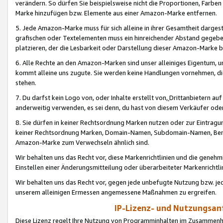
verändern. So dürfen Sie beispielsweise nicht die Proportionen, Farb
Marke hinzufügen bzw. Elemente aus einer Amazon-Marke entfernen.
5. Jede Amazon-Marke muss für sich alleine in ihrer Gesamtheit darge
grafischen oder Textelementen muss ein hinreichender Abstand gegebe
platzieren, der die Lesbarkeit oder Darstellung dieser Amazon-Marke b
6. Alle Rechte an den Amazon-Marken sind unser alleiniges Eigentum, 
kommt alleine uns zugute. Sie werden keine Handlungen vornehmen, 
stehen.
7. Du darfst kein Logo von, oder Inhalte erstellt von,
Drittanbietern au
anderweitig verwenden, es sei denn, du hast von diesem Verkäufer oder
8. Sie dürfen in keiner Rechtsordnung Marken nutzen oder zur Eintragu
keiner Rechtsordnung Marken, Domain-Namen, Subdomain-Namen, Benu
Amazon-Marke zum Verwechseln ähnlich sind.
Wir behalten uns das Recht vor, diese Markenrichtlinien und die gene
Einstellen einer Änderungsmitteilung oder überarbeiteter Markenricht
Wir behalten uns das Recht vor, gegen jede unbefugte Nutzung bzw. jede 
unserem alleinigen Ermessen angemessene Maßnahmen zu ergreifen.
IP-Lizenz- und Nutzungsan
Diese Lizenz regelt Ihre Nutzung von Programminhalten im Zusammen