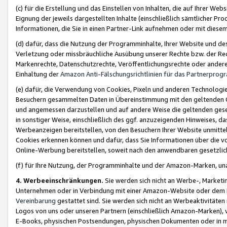
(c) für die Erstellung und das Einstellen von Inhalten, die auf Ihrer We
Eignung der jeweils dargestellten Inhalte (einschließlich sämtlicher 
Informationen, die Sie in einen Partner-Link aufnehmen oder mit diese
(d) dafür, dass die Nutzung der Programminhalte, Ihrer Website und des 
Verletzung oder missbräuchliche Ausübung unserer Rechte bzw. der Recht
Markenrechte, Datenschutzrechte, Veröffentlichungsrechte oder anderer
Einhaltung der
Amazon Anti-Fälschungsrichtlinien für das Partnerpro
(e) dafür, die Verwendung von Cookies, Pixeln und anderen Technologien
Besuchern gesammelten Daten in Übereinstimmung mit den geltenden Ge
und angemessen darzustellen und auf andere Weise die geltenden geset
in sonstiger Weise, einschließlich des ggf. anzuzeigenden Hinweises, d
Werbeanzeigen bereitstellen, von den Besuchern Ihrer Website unmitte
Cookies erkennen können und dafür, dass Sie Informationen über die v
Online-Werbung bereitstellen, soweit nach den anwendbaren gesetzlic
(f) für Ihre Nutzung, der Programminhalte und der Amazon-Marken, u
4. Werbeeinschränkungen.
Sie werden sich nicht an Werbe-, Market
Unternehmen oder in Verbindung mit einer Amazon-Website oder dem Pa
Vereinbarung
gestattet sind. Sie werden sich nicht an Werbeaktivitäten
Logos von uns oder unseren Partnern (einschließlich Amazon-Marken), 
E-Books, physischen Postsendungen, physischen Dokumenten oder in 