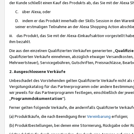
der Kunde schließt einen Kauf des Produkts ab, das Sie mit der Alexa 
C. über Alexa, oder
D. indem er das Produkt innerhalb der Skills Session in den Waren
seiner erstmaligen Teilnahme an der Alexa Shopping Action abschlie
iii. das Produkt, das Sie mit der Alexa-Einkaufsaktion vorgestellt ha
ihm bezahlt.
Die aus den einzelnen Qualifizierten Verkäufen generierten „
Qualifizi
Qualifizierten Verkäufe einnehmen, abzüglich etwaiger Versandkosten
Mehrwertsteuer), Servicegebühren, Gutschriften, Preisnachlässe, Bear
2. Ausgeschlossene Verkäufe
Unbeschadet des Vorstehenden gelten Qualifizierte Verkäufe nicht als
Vergütungskatalog für das Partnerprogramm oder andere Bestimmungen,
wir jeweils für das Partnerprogramm festlegen, einschließlich der jewe
„
Programmdokumentation
“).
Ferner gelten folgende Verkäufe, die andernfalls Qualifizierte Verkä
(a) Produktkäufe, die nach Beendigung Ihrer
Vereinbarung
erfolgen;
(b) Produktbestellungen, bei denen eine Stornierung, Rückgabe oder R