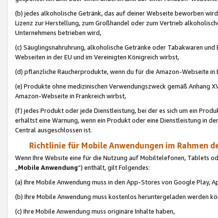
(b) jedes alkoholische Getränk, das auf deiner Webseite beworben wird
Lizenz zur Herstellung, zum Großhandel oder zum Vertrieb alkoholisch
Unternehmens betrieben wird,
(c) Säuglingsnahruhrung, alkoholische Getränke oder Tabakwaren und E
Webseiten in der EU und im Vereinigten Königreich wirbst,
(d) pflanzliche Raucherprodukte, wenn du für die Amazon-Webseite in B
(e) Produkte ohne medizinischen Verwendungszweck gemäß Anhang XVI 
Amazon-Webseite in Frankreich wirbst,
(f) jedes Produkt oder jede Dienstleistung, bei der es sich um ein Prod
erhältst eine Warnung, wenn ein Produkt oder eine Dienstleistung in de
Central ausgeschlossen ist.
Richtlinie für Mobile Anwendungen im Rahmen de
Wenn Ihre Website eine für die Nutzung auf Mobiltelefonen, Tablets 
„
Mobile Anwendung
“) enthält, gilt Folgendes:
(a) Ihre Mobile Anwendung muss in den App-Stores von Google Play, A
(b) Ihre Mobile Anwendung muss kostenlos heruntergeladen werden könn
(c) Ihre Mobile Anwendung muss originäre Inhalte haben,