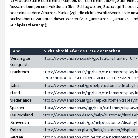
(c) Produktkäufe durch einen Kunden, der durch eine Anzeige auf eine 
Ausschreibungen und Auktionen über Schlagwörter, Suchbegriffe oder 
oder eine andere Amazon-Marke (vgl. die nicht abschließende Liste un
buchstabierte Varianten dieser Wörter (z. B. „ammazon“, „amaozn“ und „
Suchplatzierung
”);
Land
Nicht abschließende Liste der Marken
Vereinigtes
https://www.amazon.co.uk/gp/feature.html?ie=U
Königreich
Frankreich
https://www.amazon.fr/gp/help/customer/displa
E78834F9BA58__SECTION_64DE0ED1D744420E9
Italien
https://www.amazon.it/gp/help/customer/display
Irland
https://www.amazon.ie/gp/help/customer/displa
Niederlande
https://www.amazon.nl/gp/help/customer/display
Spanien
https://www.amazon.es/gp/help/customer/display
Deutschland
https://www.amazon.de/gp/help/customer/displa
Schweden
https://www.amazon.de/gp/help/customer/displa
Polen
https://www.amazon.pl/gp/help/customer/display
Belgien
https://www.amazon.com.be/gp/help/customer/d