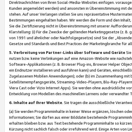
Direktnachrichten von Ihren Social-Media-Websites einfügen. vorausg
Kunden angemeldet werden) und ansonsten in Übereinstimmung mit der
stehen. Auf unser Verlangen stellen Sie uns repräsentative Mustermater
Bestimmungen eingehalten haben. Wir werden die Form und den Inhalt, di
Sie die Zertifizierung nicht in Übereinstimmung mit unserer Aufforderu
Klarstellung: (i) Für die Zwecke der geltenden Marketinggesetze (z. 
von 1991 und ähnlicher oder Nachfolgegesetze) sind Sie der „Absender“ j
Gesetze und Standards und Best Practices der Marketingbranche für 
5. Verbreitung von Partner-Links über Software und Geräte
Sie
nutzen bzw. keine Verlinkungen auf eine Amazon-Website wie nachsteh
Software-Applikationen (z. B. Browser Plug-ins, Browser Helper Objec
ein Endnutzer installieren und ausführen kann) und Geräten, einschlie
Zugelassenen Mobilen Anwendungen); oder (b) im Zusammenhang mit bzw.
Satellitenempfangsgeräte, Streaming-Video-Playern, Blu-Ray-Playern 
Viera Cast oder Vizio Internet Apps). Sie werden ohne ausdrückliche v
Entwicklung von Modellen des maschinellen Lernens oder verwandter 
6. Inhalte auf Ihrer Website
. Sie tragen die ausschließliche Verantwo
(a) Sie werden Programminhalte in keiner Weise ergänzen, löschen oder
Informationen; Sie dürfen aus einer Bilddatei bestehende Programminhal
erhalten bleiben bzw. aus Text bestehende Programminhalte so kürzen, 
Kürzung nicht sachlich falsch oder irreführend wird. Einige Arten von L