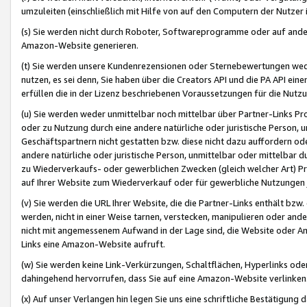
umzuleiten (einschließlich mit Hilfe von auf den Computern der Nutzer i
(s) Sie werden nicht durch Roboter, Softwareprogramme oder auf andere
Amazon-Website generieren.
(t) Sie werden unsere Kundenrezensionen oder Sternebewertungen wed
nutzen, es sei denn, Sie haben über die Creators API und die PA API e
erfüllen die in der Lizenz beschriebenen Voraussetzungen für die Nutzu
(u) Sie werden weder unmittelbar noch mittelbar über Partner-Links P
oder zu Nutzung durch eine andere natürliche oder juristische Person,
Geschäftspartnern nicht gestatten bzw. diese nicht dazu auffordern od
andere natürliche oder juristische Person, unmittelbar oder mittelbar
zu Wiederverkaufs- oder gewerblichen Zwecken (gleich welcher Art) 
auf Ihrer Website zum Wiederverkauf oder für gewerbliche Nutzungen 
(v) Sie werden die URL Ihrer Website, die die Partner-Links enthält b
werden, nicht in einer Weise tarnen, verstecken, manipulieren oder and
nicht mit angemessenem Aufwand in der Lage sind, die Website oder A
Links eine Amazon-Website aufruft.
(w) Sie werden keine Link-Verkürzungen, Schaltflächen, Hyperlinks ode
dahingehend hervorrufen, dass Sie auf eine Amazon-Website verlinken
(x) Auf unser Verlangen hin legen Sie uns eine schriftliche Bestätigung