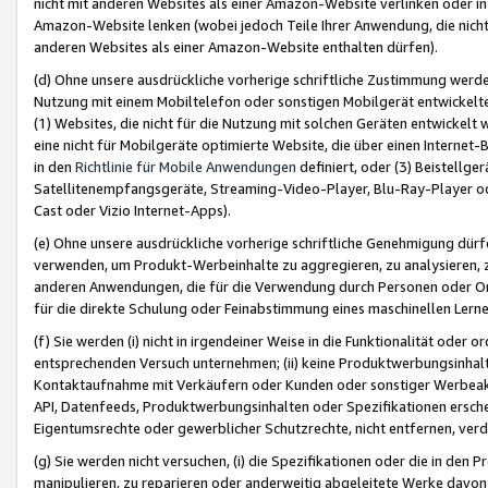
nicht mit anderen Websites als einer Amazon-Website verlinken oder i
Amazon-Website lenken (wobei jedoch Teile Ihrer Anwendung, die nich
anderen Websites als einer Amazon-Website enthalten dürfen).
(d) Ohne unsere ausdrückliche vorherige schriftliche Zustimmung werd
Nutzung mit einem Mobiltelefon oder sonstigen Mobilgerät entwickelt
(1) Websites, die nicht für die Nutzung mit solchen Geräten entwickelt
eine nicht für Mobilgeräte optimierte Website, die über einen Interne
in den
Richtlinie für Mobile Anwendungen
definiert, oder (3) Beistellge
Satellitenempfangsgeräte, Streaming-Video-Player, Blu-Ray-Player ode
Cast oder Vizio Internet-Apps).
(e) Ohne unsere ausdrückliche vorherige schriftliche Genehmigung dürfe
verwenden, um Produkt-Werbeinhalte zu aggregieren, zu analysieren, 
anderen Anwendungen, die für die Verwendung durch Personen oder Or
für die direkte Schulung oder Feinabstimmung eines maschinellen Lern
(f) Sie werden (i) nicht in irgendeiner Weise in die Funktionalität ode
entsprechenden Versuch unternehmen; (ii) keine Produktwerbungsinha
Kontaktaufnahme mit Verkäufern oder Kunden oder sonstiger Werbeaktiv
API, Datenfeeds, Produktwerbungsinhalten oder Spezifikationen erschei
Eigentumsrechte oder gewerblicher Schutzrechte, nicht entfernen, verd
(g) Sie werden nicht versuchen, (i) die Spezifikationen oder die in de
manipulieren, zu reparieren oder anderweitig abgeleitete Werke davon z