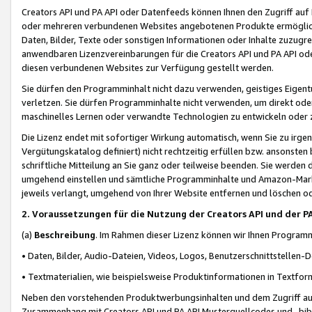
Creators API und PA API oder Datenfeeds können Ihnen den Zugriff auf D
oder mehreren verbundenen Websites angebotenen Produkte ermögliche
Daten, Bilder, Texte oder sonstigen Informationen oder Inhalte zuzugre
anwendbaren Lizenzvereinbarungen für die Creators API und PA API od
diesen verbundenen Websites zur Verfügung gestellt werden.
Sie dürfen den Programminhalt nicht dazu verwenden, geistiges Eigent
verletzen. Sie dürfen Programminhalte nicht verwenden, um direkt ode
maschinelles Lernen oder verwandte Technologien zu entwickeln oder zu
Die Lizenz endet mit sofortiger Wirkung automatisch, wenn Sie zu irg
Vergütungskatalog definiert) nicht rechtzeitig erfüllen bzw. ansonsten
schriftliche Mitteilung an Sie ganz oder teilweise beenden. Sie werden
umgehend einstellen und sämtliche Programminhalte und Amazon-Marke
jeweils verlangt, umgehend von Ihrer Website entfernen und löschen od
2. Voraussetzungen für die Nutzung der Creators API und der P
(a)
Beschreibung
. Im Rahmen dieser Lizenz können wir Ihnen Programmi
• Daten, Bilder, Audio-Dateien, Videos, Logos, Benutzerschnittstellen-
• Textmaterialien, wie beispielsweise Produktinformationen in Textfor
Neben den vorstehenden Produktwerbungsinhalten und dem Zugriff auf 
Zusammenhang mit Creators API und PA API Musterquellcodes und -bibli