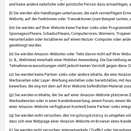
und keine andere natürliche oder juristische Person dazu ermächtigen, a
(l) Sie werden alle Handlungen unterlassen, die nach vernünftigem Erme
Website, auf der Funktionen oder Transaktionen (zum Beispiel suchen, s
(m) Sie werden auf Ihrer Website keine Partner-Links oder Programmin
Spionagesoftware, Schadsoftware, Computerviren, Würmern, Trojaner
Herunterladen oder Installieren auf einem Nutzer-Computer oder ande
genehmigt wurden.
(n) Sie werden Amazon-Websites oder Teile davon nicht auf Ihrer Websi
(z. B., WebView) innerhalb einer Mobilen Anwendung. Die Darstellung ein
Teilnahmevoraussetzungen stellt jedoch keinen Verstoß gegen diese Zif
(o) Sie werden keine Partner-Links oder andere Inhalte, die eine Am
Werbeseiten oder Layer-Werbung einstellen oder bereitstellen, mit Au
bewerben, die eng mit dem auf Ihrer Website befindlichen Material z
(p) Sie werden in Inhalte, die Sie auf einer Amazon-Website platzier
Werbediensten oder in einer Kundenbewertung, einem Forum, einem Wun
einer Amazon-Website verfügbaren Kontext) keine Partner-Links integr
(q) Sie werden nicht versuchen, den
Vergütungskatalog
zu umgehen oder
dass sich eine Webpage einer Amazon-Website im Browser eines Kunden 
(r) Sie werden nicht versuchen, Internetverkehr (Traffic) oder Vergü