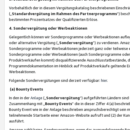
Vorbehaltlich der in diesem Vergütungskatalog beschriebenen Einschr
(„
Standardvergütung im Rahmen des Partnerprogramms
“) besc
bestimmten Prozentsatzes der Qualifizierten Erlöse.
4. Sondervergütung oder Werbeaktionen
Gelegentlich können wir Sonderprogramme oder Werbeaktionen auflegen,
oder alternative Vergütung („
Sondervergütung
”) zu verdienen. Amazo
Sonderprogramme oder Werbeaktionen jederzeit ganz oder teilweise einz
Sonderprogramme oder Werbeaktionen (auch Sonderprogramme oder We
Produktverkäufen kommt) disqualifizierende Ausschlusstatbestände, di
Programmdokumentation im Hinblick auf Produktverkäufe geltende E
Werbeaktionen.
Folgende Sondervergütungen sind derzeit verfügbar:
hier
.
(a) Bounty Events
In den in der
Anlage
(„
Sondervergütung
“) aufgeführten Ländern sind
Zusammenhang mit „
Bounty Events
“ die in dieser Ziffer 4 (a) besch
Bounty Event wie in der Anlage beschrieben anspruchsberechtigt sein mu
teilnehmende Startseite einer Amazon-Website aufruft und (2) der Kun
ausführt.
Amazon zahlt keine Sondervergütung, wenn das zugrundeliegende Boun