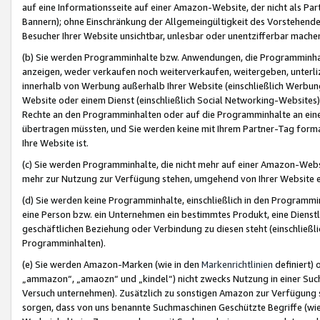
auf eine Informationsseite auf einer Amazon-Website, der nicht als Part
Bannern); ohne Einschränkung der Allgemeingültigkeit des Vorstehende
Besucher Ihrer Website unsichtbar, unlesbar oder unentzifferbar mache
(b) Sie werden Programminhalte bzw. Anwendungen, die Programminhalt
anzeigen, weder verkaufen noch weiterverkaufen, weitergeben, unterli
innerhalb von Werbung außerhalb Ihrer Website (einschließlich Werbun
Website oder einem Dienst (einschließlich Social Networking-Website
Rechte an den Programminhalten oder auf die Programminhalte an eine a
übertragen müssten, und Sie werden keine mit Ihrem Partner-Tag formati
Ihre Website ist.
(c) Sie werden Programminhalte, die nicht mehr auf einer Amazon-Websit
mehr zur Nutzung zur Verfügung stehen, umgehend von Ihrer Website e
(d) Sie werden keine Programminhalte, einschließlich in den Programmin
eine Person bzw. ein Unternehmen ein bestimmtes Produkt, eine Dienstle
geschäftlichen Beziehung oder Verbindung zu diesen steht (einschließli
Programminhalten).
(e) Sie werden Amazon-Marken (wie in den
Markenrichtlinien
definiert) 
„ammazon“, „amaozn“ und „kindel“) nicht zwecks Nutzung in einer Suc
Versuch unternehmen). Zusätzlich zu sonstigen Amazon zur Verfügung 
sorgen, dass von uns benannte Suchmaschinen Geschützte Begriffe (wie 