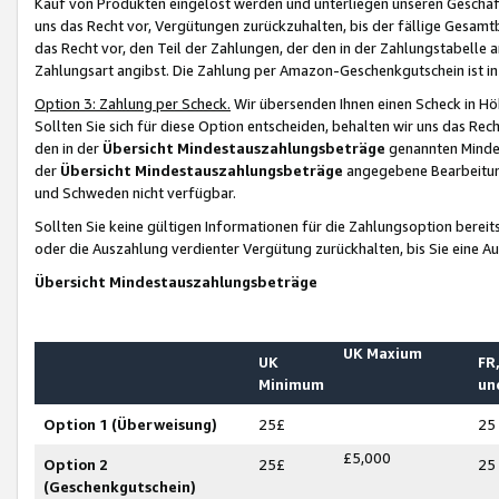
Kauf von Produkten eingelöst werden und unterliegen unseren Geschäf
uns das Recht vor, Vergütungen zurückzuhalten, bis der fällige Gesamt
das Recht vor, den Teil der Zahlungen, der den in der Zahlungstabelle 
Zahlungsart angibst. Die Zahlung per Amazon-Geschenkgutschein ist in
Option 3: Zahlung per Scheck.
Wir übersenden Ihnen einen Scheck in Höh
Sollten Sie sich für diese Option entscheiden, behalten wir uns das Rec
den in der
Übersicht Mindestauszahlungsbeträge
genannten Mindest
der
Übersicht Mindestauszahlungsbeträge
angegebene Bearbeitung
und Schweden nicht verfügbar.
Sollten Sie keine gültigen Informationen für die Zahlungsoption bereit
oder die Auszahlung verdienter Vergütung zurückhalten, bis Sie eine A
Übersicht Mindestauszahlungsbeträge
UK Maxium
UK
FR,
Minimum
un
Option 1 (Überweisung)
25£
25
£5,000
Option 2
25£
25
(Geschenkgutschein)