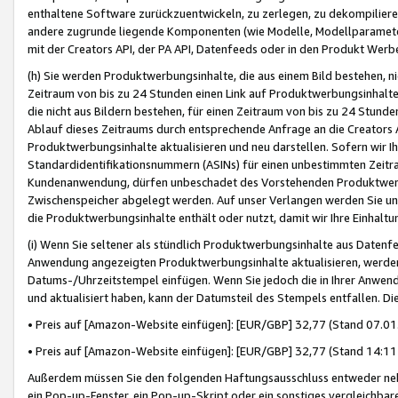
enthaltene Software zurückzuentwickeln, zu zerlegen, zu dekompilier
andere zugrunde liegende Komponenten (wie Modelle, Modellparameter
mit der Creators API, der PA API, Datenfeeds oder in den Produkt Werb
(h) Sie werden Produktwerbungsinhalte, die aus einem Bild bestehen, ni
Zeitraum von bis zu 24 Stunden einen Link auf Produktwerbungsinhalte
die nicht aus Bildern bestehen, für einen Zeitraum von bis zu 24 Stund
Ablauf dieses Zeitraums durch entsprechende Anfrage an die Creators 
Produktwerbungsinhalte aktualisieren und neu darstellen. Sofern wir Ih
Standardidentifikationsnummern (ASINs) für einen unbestimmten Zeitra
Kundenanwendung, dürfen unbeschadet des Vorstehenden Produktwerbu
Zwischenspeicher abgelegt werden. Auf unser Verlangen werden Sie un
die Produktwerbungsinhalte enthält oder nutzt, damit wir Ihre Einhalt
(i) Wenn Sie seltener als stündlich Produktwerbungsinhalte aus Datenfe
Anwendung angezeigten Produktwerbungsinhalte aktualisieren, werden 
Datums-/Uhrzeitstempel einfügen. Wenn Sie jedoch die in Ihrer Anwe
und aktualisiert haben, kann der Datumsteil des Stempels entfallen. Dies
• Preis auf [Amazon-Website einfügen]: [EUR/GBP] 32,77 (Stand 07.01.
• Preis auf [Amazon-Website einfügen]: [EUR/GBP] 32,77 (Stand 14:11 
Außerdem müssen Sie den folgenden Haftungsausschluss entweder neb
ein Pop-up-Fenster, ein Pop-up-Skript oder ein sonstiges vergleichba