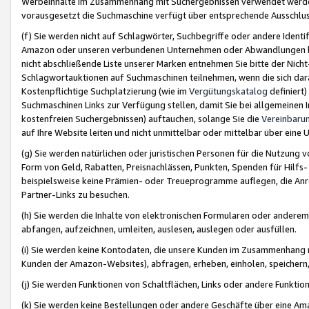
Werbeinhalte im Zusammenhang mit Suchergebnissen verwendet werden,
vorausgesetzt die Suchmaschine verfügt über entsprechende Ausschlu
(f) Sie werden nicht auf Schlagwörter, Suchbegriffe oder andere Ident
Amazon oder unseren verbundenen Unternehmen oder Abwandlungen bzw
nicht abschließende Liste unserer Marken entnehmen Sie bitte der Nich
Schlagwortauktionen auf Suchmaschinen teilnehmen, wenn die sich da
Kostenpflichtige Suchplatzierung (wie im
Vergütungskatalog
definiert
Suchmaschinen Links zur Verfügung stellen, damit Sie bei allgemeinen I
kostenfreien Suchergebnissen) auftauchen, solange Sie die
Vereinbaru
auf Ihre Website leiten und nicht unmittelbar oder mittelbar über eine
(g) Sie werden natürlichen oder juristischen Personen für die Nutzung 
Form von Geld, Rabatten, Preisnachlässen, Punkten, Spenden für Hilfs
beispielsweise keine Prämien- oder Treueprogramme auflegen, die Anrei
Partner-Links zu besuchen.
(h) Sie werden die Inhalte von elektronischen Formularen oder anderem M
abfangen, aufzeichnen, umleiten, auslesen, auslegen oder ausfüllen.
(i) Sie werden keine Kontodaten, die unsere Kunden im Zusammenhang 
Kunden der Amazon-Websites), abfragen, erheben, einholen, speichern,
(j) Sie werden Funktionen von Schaltflächen, Links oder andere Funkti
(k) Sie werden keine Bestellungen oder andere Geschäfte über eine Ama