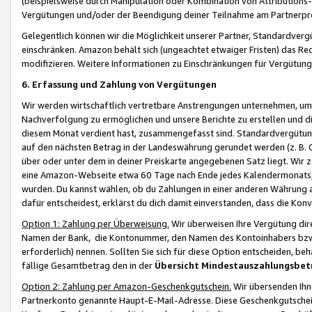
(beispielsweise durch Manipulation oder Kombination von Attributions-
Vergütungen und/oder der Beendigung deiner Teilnahme am Partnerp
Gelegentlich können wir die Möglichkeit unserer Partner, Standardv
einschränken. Amazon behält sich (ungeachtet etwaiger Fristen) das Re
modifizieren. Weitere Informationen zu Einschränkungen für Vergütung
6. Erfassung und Zahlung von Vergütungen
Wir werden wirtschaftlich vertretbare Anstrengungen unternehmen, um 
Nachverfolgung zu ermöglichen und unsere Berichte zu erstellen und di
diesem Monat verdient hast, zusammengefasst sind. Standardvergütung
auf den nächsten Betrag in der Landeswährung gerundet werden (z. B. C
über oder unter dem in deiner Preiskarte angegebenen Satz liegt. Wir
eine Amazon-Webseite etwa 60 Tage nach Ende jedes Kalendermonats, i
wurden. Du kannst wählen, ob du Zahlungen in einer anderen Währung
dafür entscheidest, erklärst du dich damit einverstanden, dass die K
Option 1: Zahlung per Überweisung.
Wir überweisen Ihre Vergütung dir
Namen der Bank, die Kontonummer, den Namen des Kontoinhabers bzw. a
erforderlich) nennen. Sollten Sie sich für diese Option entscheiden, be
fällige Gesamtbetrag den in der
Übersicht Mindestauszahlungsbet
Option 2: Zahlung per Amazon-Geschenkgutschein.
Wir übersenden Ihne
Partnerkonto genannte Haupt-E-Mail-Adresse. Diese Geschenkgutschei