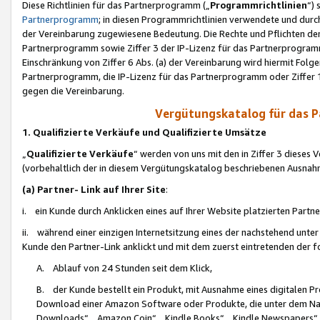
Diese Richtlinien für das Partnerprogramm („
Programmrichtlinien
“)
Partnerprogramm
; in diesen Programmrichtlinien verwendete und durch
der Vereinbarung zugewiesene Bedeutung. Die Rechte und Pflichten de
Partnerprogramm sowie Ziffer 3 der IP-Lizenz für das Partnerprogram
Einschränkung von Ziffer 6 Abs. (a) der Vereinbarung wird hiermit Fol
Partnerprogramm, die IP-Lizenz für das Partnerprogramm oder Ziffer 1
gegen die Vereinbarung.
Vergütungskatalog für das 
1. Qualifizierte Verkäufe und Qualifizierte Umsätze
„
Qualifizierte Verkäufe
“ werden von uns mit den in Ziffer 3 diese
(vorbehaltlich der in diesem Vergütungskatalog beschriebenen Ausnah
(a) Partner- Link auf Ihrer Site
:
i. ein Kunde durch Anklicken eines auf Ihrer Website platzierten Part
ii. während einer einzigen Internetsitzung eines der nachstehend unter (i)
Kunde den Partner-Link anklickt und mit dem zuerst eintretenden der f
A. Ablauf von 24 Stunden seit dem Klick,
B. der Kunde bestellt ein Produkt, mit Ausnahme eines digitalen P
Download einer Amazon Software oder Produkte, die unter dem N
Downloads“, „Amazon Coin“, „Kindle Books“, „Kindle Newspapers“, „