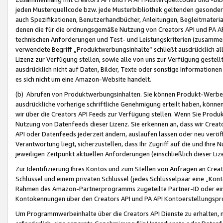
jeden Musterquellcode bzw. jede Musterbibliothek geltenden gesonder
auch Spezifikationen, Benutzerhandbücher, Anleitungen, Begleitmaterial
denen die für die ordnungsgemäße Nutzung von Creators API und PA A
technischen Anforderungen und Test- und Leistungskriterien (zusammen
verwendete Begriff „Produktwerbungsinhalte“ schließt ausdrücklich al
Lizenz zur Verfügung stellen, sowie alle von uns zur Verfügung gestel
ausdrücklich nicht auf Daten, Bilder, Texte oder sonstige Informatione
es sich nicht um eine Amazon-Website handelt.
(b) Abrufen von Produktwerbungsinhalten. Sie können Produkt-Werbein
ausdrückliche vorherige schriftliche Genehmigung erteilt haben, könn
wir über die Creators API Feeds zur Verfügung stellen. Wenn Sie Produk
Nutzung von Datenfeeds dieser Lizenz. Sie erkennen an, dass wir Creat
API oder Datenfeeds jederzeit ändern, auslaufen lassen oder neu veröffe
Verantwortung liegt, sicherzustellen, dass Ihr Zugriff auf die und Ihr
jeweiligen Zeitpunkt aktuellen Anforderungen (einschließlich dieser Liz
Zur Identifizierung Ihres Kontos und zum Stellen von Anfragen an Crea
Schlüssel und einem privaten Schlüssel (jedes Schlüsselpaar eine „Kon
Rahmen des Amazon-Partnerprogramms zugeteilte Partner-ID oder ein
Kontokennungen über den Creators API und PA API Kontoerstellungspro
Um Programmwerbeinhalte über die Creators API Dienste zu erhalten, m