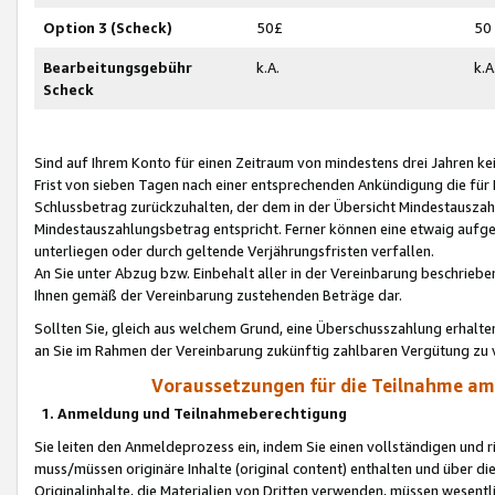
Option 3 (Scheck)
50£
50
Bearbeitungsgebühr
k.A.
k.A
Scheck
Sind auf Ihrem Konto für einen Zeitraum von mindestens drei Jahren kein
Frist von sieben Tagen nach einer entsprechenden Ankündigung die für
Schlussbetrag zurückzuhalten, der dem in der Übersicht Mindestausz
Mindestauszahlungsbetrag entspricht. Ferner können eine etwaig aufg
unterliegen oder durch geltende Verjährungsfristen verfallen.
An Sie unter Abzug bzw. Einbehalt aller in der Vereinbarung beschrieb
Ihnen gemäß der Vereinbarung zustehenden Beträge dar.
Sollten Sie, gleich aus welchem Grund, eine Überschusszahlung erhalte
an Sie im Rahmen der Vereinbarung zukünftig zahlbaren Vergütung zu 
Voraussetzungen für die Teilnahme a
1. Anmeldung und Teilnahmeberechtigung
Sie leiten den Anmeldeprozess ein, indem Sie einen vollständigen und 
muss/müssen originäre Inhalte (original content) enthalten und über d
Originalinhalte, die Materialien von Dritten verwenden, müssen wese