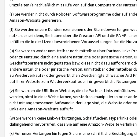
umzuleiten (einschließlich mit Hilfe von auf den Computern der Nutzer i
(s) Sie werden nicht durch Roboter, Softwareprogramme oder auf andere
Amazon-Website generieren.
(t) Sie werden unsere Kundenrezensionen oder Sternebewertungen wed
nutzen, es sei denn, Sie haben über die Creators API und die PA API e
erfüllen die in der Lizenz beschriebenen Voraussetzungen für die Nutzu
(u) Sie werden weder unmittelbar noch mittelbar über Partner-Links P
oder zu Nutzung durch eine andere natürliche oder juristische Person,
Geschäftspartnern nicht gestatten bzw. diese nicht dazu auffordern od
andere natürliche oder juristische Person, unmittelbar oder mittelbar
zu Wiederverkaufs- oder gewerblichen Zwecken (gleich welcher Art) 
auf Ihrer Website zum Wiederverkauf oder für gewerbliche Nutzungen 
(v) Sie werden die URL Ihrer Website, die die Partner-Links enthält b
werden, nicht in einer Weise tarnen, verstecken, manipulieren oder and
nicht mit angemessenem Aufwand in der Lage sind, die Website oder A
Links eine Amazon-Website aufruft.
(w) Sie werden keine Link-Verkürzungen, Schaltflächen, Hyperlinks ode
dahingehend hervorrufen, dass Sie auf eine Amazon-Website verlinken
(x) Auf unser Verlangen hin legen Sie uns eine schriftliche Bestätigung