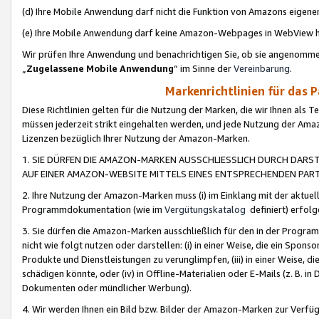
(d) Ihre Mobile Anwendung darf nicht die Funktion von Amazons eige
(e) Ihre Mobile Anwendung darf keine Amazon-Webpages in WebView 
Wir prüfen Ihre Anwendung und benachrichtigen Sie, ob sie angenomm
„
Zugelassene Mobile Anwendung
“ im Sinne der
Vereinbarung
.
Markenrichtlinien für das 
Diese Richtlinien gelten für die Nutzung der Marken, die wir Ihnen als 
müssen jederzeit strikt eingehalten werden, und jede Nutzung der Ama
Lizenzen bezüglich Ihrer Nutzung der Amazon-Marken.
1. SIE DÜRFEN DIE AMAZON-MARKEN AUSSCHLIESSLICH DURCH DARS
AUF EINER AMAZON-WEBSITE MITTELS EINES ENTSPRECHENDEN PART
2. Ihre Nutzung der Amazon-Marken muss (i) im Einklang mit der aktuells
Programmdokumentation (wie im
Vergütungskatalog
definiert) erfolg
3. Sie dürfen die Amazon-Marken ausschließlich für den in der Progr
nicht wie folgt nutzen oder darstellen: (i) in einer Weise, die ein Spo
Produkte und Dienstleistungen zu verunglimpfen, (iii) in einer Weise
schädigen könnte, oder (iv) in Offline-Materialien oder E-Mails (z. B.
Dokumenten oder mündlicher Werbung).
4. Wir werden Ihnen ein Bild bzw. Bilder der Amazon-Marken zur Verfüg