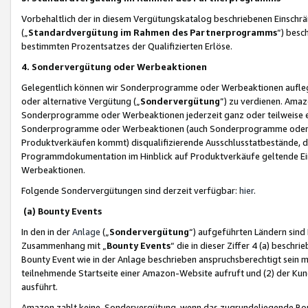
Vorbehaltlich der in diesem Vergütungskatalog beschriebenen Einschr
(„
Standardvergütung im Rahmen des Partnerprogramms
“) besc
bestimmten Prozentsatzes der Qualifizierten Erlöse.
4. Sondervergütung oder Werbeaktionen
Gelegentlich können wir Sonderprogramme oder Werbeaktionen auflegen,
oder alternative Vergütung („
Sondervergütung
”) zu verdienen. Amazo
Sonderprogramme oder Werbeaktionen jederzeit ganz oder teilweise einz
Sonderprogramme oder Werbeaktionen (auch Sonderprogramme oder We
Produktverkäufen kommt) disqualifizierende Ausschlusstatbestände, di
Programmdokumentation im Hinblick auf Produktverkäufe geltende E
Werbeaktionen.
Folgende Sondervergütungen sind derzeit verfügbar:
hier
.
(a) Bounty Events
In den in der
Anlage
(„
Sondervergütung
“) aufgeführten Ländern sind
Zusammenhang mit „
Bounty Events
“ die in dieser Ziffer 4 (a) besch
Bounty Event wie in der Anlage beschrieben anspruchsberechtigt sein mu
teilnehmende Startseite einer Amazon-Website aufruft und (2) der Kun
ausführt.
Amazon zahlt keine Sondervergütung, wenn das zugrundeliegende Boun