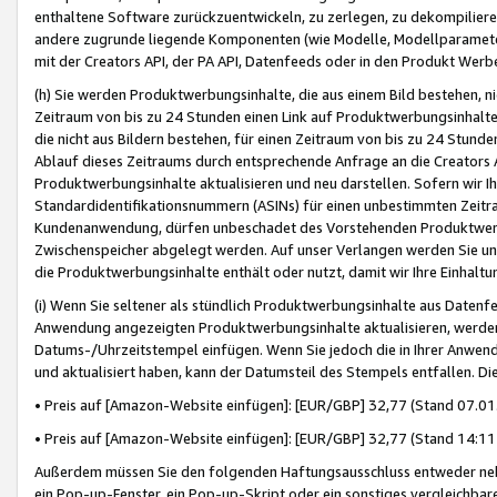
enthaltene Software zurückzuentwickeln, zu zerlegen, zu dekompilier
andere zugrunde liegende Komponenten (wie Modelle, Modellparameter
mit der Creators API, der PA API, Datenfeeds oder in den Produkt Werb
(h) Sie werden Produktwerbungsinhalte, die aus einem Bild bestehen, ni
Zeitraum von bis zu 24 Stunden einen Link auf Produktwerbungsinhalte
die nicht aus Bildern bestehen, für einen Zeitraum von bis zu 24 Stund
Ablauf dieses Zeitraums durch entsprechende Anfrage an die Creators 
Produktwerbungsinhalte aktualisieren und neu darstellen. Sofern wir Ih
Standardidentifikationsnummern (ASINs) für einen unbestimmten Zeitra
Kundenanwendung, dürfen unbeschadet des Vorstehenden Produktwerbu
Zwischenspeicher abgelegt werden. Auf unser Verlangen werden Sie un
die Produktwerbungsinhalte enthält oder nutzt, damit wir Ihre Einhalt
(i) Wenn Sie seltener als stündlich Produktwerbungsinhalte aus Datenfe
Anwendung angezeigten Produktwerbungsinhalte aktualisieren, werden 
Datums-/Uhrzeitstempel einfügen. Wenn Sie jedoch die in Ihrer Anwe
und aktualisiert haben, kann der Datumsteil des Stempels entfallen. Dies
• Preis auf [Amazon-Website einfügen]: [EUR/GBP] 32,77 (Stand 07.01.
• Preis auf [Amazon-Website einfügen]: [EUR/GBP] 32,77 (Stand 14:11 
Außerdem müssen Sie den folgenden Haftungsausschluss entweder neb
ein Pop-up-Fenster, ein Pop-up-Skript oder ein sonstiges vergleichba