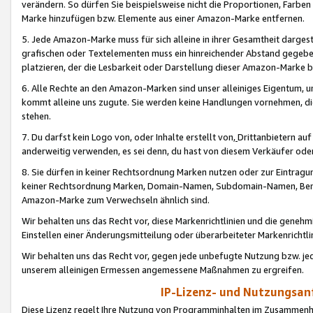
verändern. So dürfen Sie beispielsweise nicht die Proportionen, Farb
Marke hinzufügen bzw. Elemente aus einer Amazon-Marke entfernen.
5. Jede Amazon-Marke muss für sich alleine in ihrer Gesamtheit darge
grafischen oder Textelementen muss ein hinreichender Abstand gegebe
platzieren, der die Lesbarkeit oder Darstellung dieser Amazon-Marke b
6. Alle Rechte an den Amazon-Marken sind unser alleiniges Eigentum, 
kommt alleine uns zugute. Sie werden keine Handlungen vornehmen, 
stehen.
7. Du darfst kein Logo von, oder Inhalte erstellt von,
Drittanbietern au
anderweitig verwenden, es sei denn, du hast von diesem Verkäufer oder
8. Sie dürfen in keiner Rechtsordnung Marken nutzen oder zur Eintragu
keiner Rechtsordnung Marken, Domain-Namen, Subdomain-Namen, Benu
Amazon-Marke zum Verwechseln ähnlich sind.
Wir behalten uns das Recht vor, diese Markenrichtlinien und die gene
Einstellen einer Änderungsmitteilung oder überarbeiteter Markenricht
Wir behalten uns das Recht vor, gegen jede unbefugte Nutzung bzw. jede 
unserem alleinigen Ermessen angemessene Maßnahmen zu ergreifen.
IP-Lizenz- und Nutzungsan
Diese Lizenz regelt Ihre Nutzung von Programminhalten im Zusammen