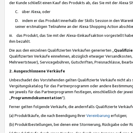
der Kunde schließt einen Kauf des Produkts ab, das Sie mit der Alexa 
C. über Alexa, oder
D. indem er das Produkt innerhalb der Skills Session in den Waren
seiner erstmaligen Teilnahme an der Alexa Shopping Action abschlie
iii. das Produkt, das Sie mit der Alexa-Einkaufsaktion vorgestellt ha
ihm bezahlt.
Die aus den einzelnen Qualifizierten Verkäufen generierten „
Qualifizi
Qualifizierten Verkäufe einnehmen, abzüglich etwaiger Versandkosten
Mehrwertsteuer), Servicegebühren, Gutschriften, Preisnachlässe, Bear
2. Ausgeschlossene Verkäufe
Unbeschadet des Vorstehenden gelten Qualifizierte Verkäufe nicht als
Vergütungskatalog für das Partnerprogramm oder andere Bestimmungen,
wir jeweils für das Partnerprogramm festlegen, einschließlich der jewe
„
Programmdokumentation
“).
Ferner gelten folgende Verkäufe, die andernfalls Qualifizierte Verkä
(a) Produktkäufe, die nach Beendigung Ihrer
Vereinbarung
erfolgen;
(b) Produktbestellungen, bei denen eine Stornierung, Rückgabe oder R