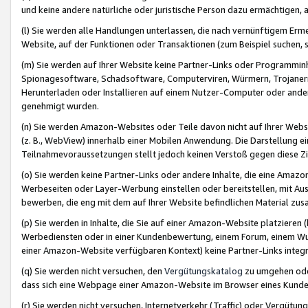
und keine andere natürliche oder juristische Person dazu ermächtigen, a
(l) Sie werden alle Handlungen unterlassen, die nach vernünftigem Erme
Website, auf der Funktionen oder Transaktionen (zum Beispiel suchen, s
(m) Sie werden auf Ihrer Website keine Partner-Links oder Programmin
Spionagesoftware, Schadsoftware, Computerviren, Würmern, Trojaner
Herunterladen oder Installieren auf einem Nutzer-Computer oder ande
genehmigt wurden.
(n) Sie werden Amazon-Websites oder Teile davon nicht auf Ihrer Websi
(z. B., WebView) innerhalb einer Mobilen Anwendung. Die Darstellung ein
Teilnahmevoraussetzungen stellt jedoch keinen Verstoß gegen diese Zif
(o) Sie werden keine Partner-Links oder andere Inhalte, die eine Am
Werbeseiten oder Layer-Werbung einstellen oder bereitstellen, mit Au
bewerben, die eng mit dem auf Ihrer Website befindlichen Material z
(p) Sie werden in Inhalte, die Sie auf einer Amazon-Website platzier
Werbediensten oder in einer Kundenbewertung, einem Forum, einem Wun
einer Amazon-Website verfügbaren Kontext) keine Partner-Links integr
(q) Sie werden nicht versuchen, den
Vergütungskatalog
zu umgehen oder
dass sich eine Webpage einer Amazon-Website im Browser eines Kunden 
(r) Sie werden nicht versuchen, Internetverkehr (Traffic) oder Vergü