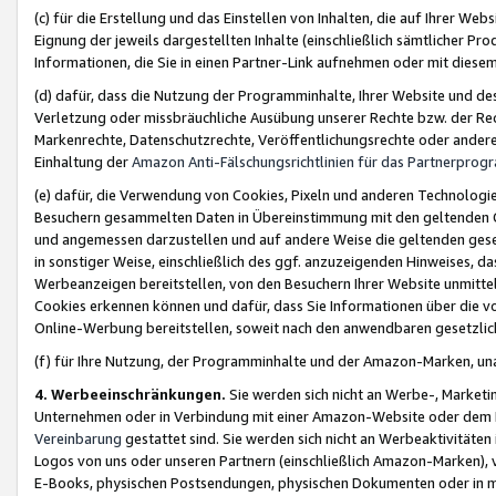
(c) für die Erstellung und das Einstellen von Inhalten, die auf Ihrer We
Eignung der jeweils dargestellten Inhalte (einschließlich sämtlicher 
Informationen, die Sie in einen Partner-Link aufnehmen oder mit diese
(d) dafür, dass die Nutzung der Programminhalte, Ihrer Website und des 
Verletzung oder missbräuchliche Ausübung unserer Rechte bzw. der Recht
Markenrechte, Datenschutzrechte, Veröffentlichungsrechte oder anderer
Einhaltung der
Amazon Anti-Fälschungsrichtlinien für das Partnerpro
(e) dafür, die Verwendung von Cookies, Pixeln und anderen Technologien
Besuchern gesammelten Daten in Übereinstimmung mit den geltenden Ge
und angemessen darzustellen und auf andere Weise die geltenden geset
in sonstiger Weise, einschließlich des ggf. anzuzeigenden Hinweises, d
Werbeanzeigen bereitstellen, von den Besuchern Ihrer Website unmitte
Cookies erkennen können und dafür, dass Sie Informationen über die v
Online-Werbung bereitstellen, soweit nach den anwendbaren gesetzlic
(f) für Ihre Nutzung, der Programminhalte und der Amazon-Marken, u
4. Werbeeinschränkungen.
Sie werden sich nicht an Werbe-, Market
Unternehmen oder in Verbindung mit einer Amazon-Website oder dem Pa
Vereinbarung
gestattet sind. Sie werden sich nicht an Werbeaktivitäten
Logos von uns oder unseren Partnern (einschließlich Amazon-Marken), 
E-Books, physischen Postsendungen, physischen Dokumenten oder in 