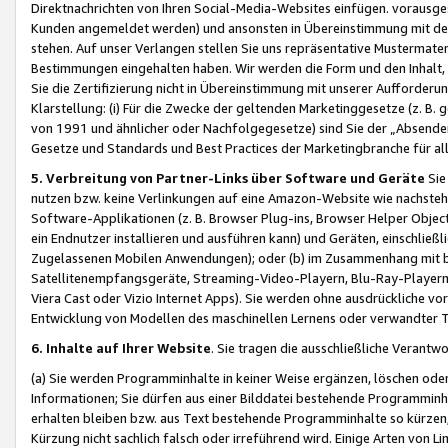
Direktnachrichten von Ihren Social-Media-Websites einfügen. vorausg
Kunden angemeldet werden) und ansonsten in Übereinstimmung mit der
stehen. Auf unser Verlangen stellen Sie uns repräsentative Mustermater
Bestimmungen eingehalten haben. Wir werden die Form und den Inhalt, di
Sie die Zertifizierung nicht in Übereinstimmung mit unserer Aufforderu
Klarstellung: (i) Für die Zwecke der geltenden Marketinggesetze (z. 
von 1991 und ähnlicher oder Nachfolgegesetze) sind Sie der „Absender“ j
Gesetze und Standards und Best Practices der Marketingbranche für 
5. Verbreitung von Partner-Links über Software und Geräte
Sie
nutzen bzw. keine Verlinkungen auf eine Amazon-Website wie nachsteh
Software-Applikationen (z. B. Browser Plug-ins, Browser Helper Objec
ein Endnutzer installieren und ausführen kann) und Geräten, einschlie
Zugelassenen Mobilen Anwendungen); oder (b) im Zusammenhang mit bzw.
Satellitenempfangsgeräte, Streaming-Video-Playern, Blu-Ray-Playern 
Viera Cast oder Vizio Internet Apps). Sie werden ohne ausdrückliche v
Entwicklung von Modellen des maschinellen Lernens oder verwandter 
6. Inhalte auf Ihrer Website
. Sie tragen die ausschließliche Verantwo
(a) Sie werden Programminhalte in keiner Weise ergänzen, löschen oder
Informationen; Sie dürfen aus einer Bilddatei bestehende Programminhal
erhalten bleiben bzw. aus Text bestehende Programminhalte so kürzen, 
Kürzung nicht sachlich falsch oder irreführend wird. Einige Arten von L