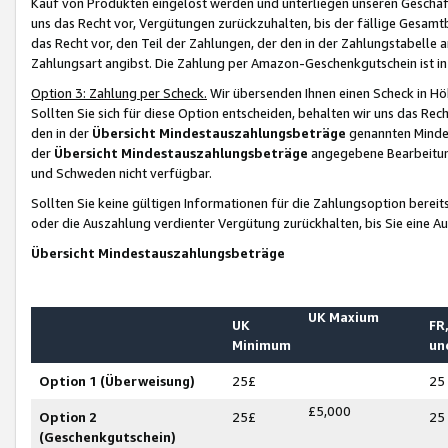
Kauf von Produkten eingelöst werden und unterliegen unseren Geschäf
uns das Recht vor, Vergütungen zurückzuhalten, bis der fällige Gesamt
das Recht vor, den Teil der Zahlungen, der den in der Zahlungstabelle 
Zahlungsart angibst. Die Zahlung per Amazon-Geschenkgutschein ist in
Option 3: Zahlung per Scheck.
Wir übersenden Ihnen einen Scheck in Höh
Sollten Sie sich für diese Option entscheiden, behalten wir uns das Rec
den in der
Übersicht Mindestauszahlungsbeträge
genannten Mindest
der
Übersicht Mindestauszahlungsbeträge
angegebene Bearbeitung
und Schweden nicht verfügbar.
Sollten Sie keine gültigen Informationen für die Zahlungsoption bereit
oder die Auszahlung verdienter Vergütung zurückhalten, bis Sie eine A
Übersicht Mindestauszahlungsbeträge
UK Maxium
UK
FR,
Minimum
un
Option 1 (Überweisung)
25£
25
£5,000
Option 2
25£
25
(Geschenkgutschein)