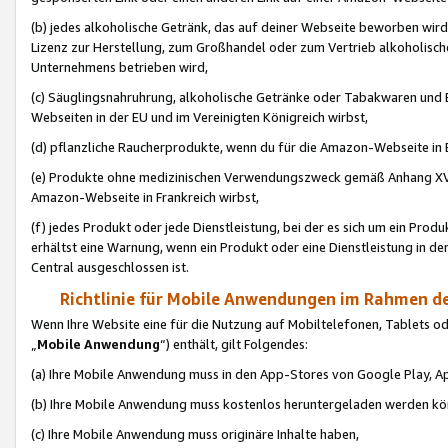
(b) jedes alkoholische Getränk, das auf deiner Webseite beworben wird
Lizenz zur Herstellung, zum Großhandel oder zum Vertrieb alkoholisch
Unternehmens betrieben wird,
(c) Säuglingsnahruhrung, alkoholische Getränke oder Tabakwaren und E
Webseiten in der EU und im Vereinigten Königreich wirbst,
(d) pflanzliche Raucherprodukte, wenn du für die Amazon-Webseite in B
(e) Produkte ohne medizinischen Verwendungszweck gemäß Anhang XVI 
Amazon-Webseite in Frankreich wirbst,
(f) jedes Produkt oder jede Dienstleistung, bei der es sich um ein Prod
erhältst eine Warnung, wenn ein Produkt oder eine Dienstleistung in de
Central ausgeschlossen ist.
Richtlinie für Mobile Anwendungen im Rahmen de
Wenn Ihre Website eine für die Nutzung auf Mobiltelefonen, Tablets 
„
Mobile Anwendung
“) enthält, gilt Folgendes:
(a) Ihre Mobile Anwendung muss in den App-Stores von Google Play, A
(b) Ihre Mobile Anwendung muss kostenlos heruntergeladen werden könn
(c) Ihre Mobile Anwendung muss originäre Inhalte haben,