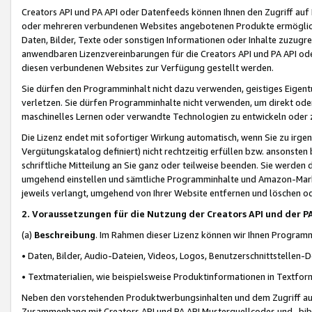
Creators API und PA API oder Datenfeeds können Ihnen den Zugriff auf D
oder mehreren verbundenen Websites angebotenen Produkte ermögliche
Daten, Bilder, Texte oder sonstigen Informationen oder Inhalte zuzugre
anwendbaren Lizenzvereinbarungen für die Creators API und PA API od
diesen verbundenen Websites zur Verfügung gestellt werden.
Sie dürfen den Programminhalt nicht dazu verwenden, geistiges Eigent
verletzen. Sie dürfen Programminhalte nicht verwenden, um direkt ode
maschinelles Lernen oder verwandte Technologien zu entwickeln oder zu
Die Lizenz endet mit sofortiger Wirkung automatisch, wenn Sie zu irg
Vergütungskatalog definiert) nicht rechtzeitig erfüllen bzw. ansonsten
schriftliche Mitteilung an Sie ganz oder teilweise beenden. Sie werden
umgehend einstellen und sämtliche Programminhalte und Amazon-Marke
jeweils verlangt, umgehend von Ihrer Website entfernen und löschen od
2. Voraussetzungen für die Nutzung der Creators API und der P
(a)
Beschreibung
. Im Rahmen dieser Lizenz können wir Ihnen Programmi
• Daten, Bilder, Audio-Dateien, Videos, Logos, Benutzerschnittstellen-
• Textmaterialien, wie beispielsweise Produktinformationen in Textfor
Neben den vorstehenden Produktwerbungsinhalten und dem Zugriff auf 
Zusammenhang mit Creators API und PA API Musterquellcodes und -bibli