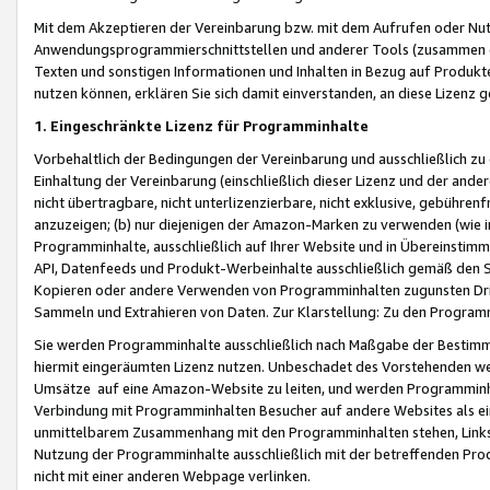
Mit dem Akzeptieren der Vereinbarung bzw. mit dem Aufrufen oder Nutz
Anwendungsprogrammierschnittstellen und anderer Tools (zusammen die
Texten und sonstigen Informationen und Inhalten in Bezug auf Produkte
nutzen können, erklären Sie sich damit einverstanden, an diese Lizenz 
1. Eingeschränkte Lizenz für Programminhalte
Vorbehaltlich der Bedingungen der Vereinbarung und ausschließlich z
Einhaltung der Vereinbarung (einschließlich dieser Lizenz und der ande
nicht übertragbare, nicht unterlizenzierbare, nicht exklusive, gebühren
anzuzeigen; (b) nur diejenigen der Amazon-Marken zu verwenden (wie in 
Programminhalte, ausschließlich auf Ihrer Website und in Übereinstimmu
API, Datenfeeds und Produkt-Werbeinhalte ausschließlich gemäß den Spe
Kopieren oder andere Verwenden von Programminhalten zugunsten Dri
Sammeln und Extrahieren von Daten. Zur Klarstellung: Zu den Program
Sie werden Programminhalte ausschließlich nach Maßgabe der Besti
hiermit eingeräumten Lizenz nutzen. Unbeschadet des Vorstehenden we
Umsätze auf eine Amazon-Website zu leiten, und werden Programminhal
Verbindung mit Programminhalten Besucher auf andere Websites als ein
unmittelbarem Zusammenhang mit den Programminhalten stehen, Links z
Nutzung der Programminhalte ausschließlich mit der betreffenden Pr
nicht mit einer anderen Webpage verlinken.