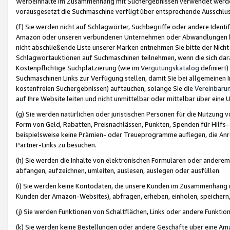
Werbeinhalte im Zusammenhang mit Suchergebnissen verwendet werden,
vorausgesetzt die Suchmaschine verfügt über entsprechende Ausschlu
(f) Sie werden nicht auf Schlagwörter, Suchbegriffe oder andere Ident
Amazon oder unseren verbundenen Unternehmen oder Abwandlungen bzw
nicht abschließende Liste unserer Marken entnehmen Sie bitte der Nich
Schlagwortauktionen auf Suchmaschinen teilnehmen, wenn die sich da
Kostenpflichtige Suchplatzierung (wie im
Vergütungskatalog
definiert
Suchmaschinen Links zur Verfügung stellen, damit Sie bei allgemeinen I
kostenfreien Suchergebnissen) auftauchen, solange Sie die
Vereinbaru
auf Ihre Website leiten und nicht unmittelbar oder mittelbar über eine
(g) Sie werden natürlichen oder juristischen Personen für die Nutzung 
Form von Geld, Rabatten, Preisnachlässen, Punkten, Spenden für Hilfs
beispielsweise keine Prämien- oder Treueprogramme auflegen, die Anrei
Partner-Links zu besuchen.
(h) Sie werden die Inhalte von elektronischen Formularen oder anderem M
abfangen, aufzeichnen, umleiten, auslesen, auslegen oder ausfüllen.
(i) Sie werden keine Kontodaten, die unsere Kunden im Zusammenhang 
Kunden der Amazon-Websites), abfragen, erheben, einholen, speichern,
(j) Sie werden Funktionen von Schaltflächen, Links oder andere Funkti
(k) Sie werden keine Bestellungen oder andere Geschäfte über eine Ama