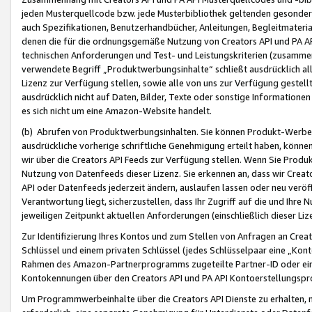
jeden Musterquellcode bzw. jede Musterbibliothek geltenden gesonder
auch Spezifikationen, Benutzerhandbücher, Anleitungen, Begleitmaterial
denen die für die ordnungsgemäße Nutzung von Creators API und PA A
technischen Anforderungen und Test- und Leistungskriterien (zusammen
verwendete Begriff „Produktwerbungsinhalte“ schließt ausdrücklich al
Lizenz zur Verfügung stellen, sowie alle von uns zur Verfügung gestel
ausdrücklich nicht auf Daten, Bilder, Texte oder sonstige Informatione
es sich nicht um eine Amazon-Website handelt.
(b) Abrufen von Produktwerbungsinhalten. Sie können Produkt-Werbein
ausdrückliche vorherige schriftliche Genehmigung erteilt haben, könn
wir über die Creators API Feeds zur Verfügung stellen. Wenn Sie Produk
Nutzung von Datenfeeds dieser Lizenz. Sie erkennen an, dass wir Creat
API oder Datenfeeds jederzeit ändern, auslaufen lassen oder neu veröffe
Verantwortung liegt, sicherzustellen, dass Ihr Zugriff auf die und Ihr
jeweiligen Zeitpunkt aktuellen Anforderungen (einschließlich dieser Liz
Zur Identifizierung Ihres Kontos und zum Stellen von Anfragen an Crea
Schlüssel und einem privaten Schlüssel (jedes Schlüsselpaar eine „Kon
Rahmen des Amazon-Partnerprogramms zugeteilte Partner-ID oder ein
Kontokennungen über den Creators API und PA API Kontoerstellungspro
Um Programmwerbeinhalte über die Creators API Dienste zu erhalten, m