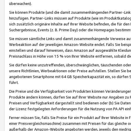
überwachen).
Sie können Produkte (und die damit zusammenhängenden Partner-Links)
hinzufügen. Partner-Links müssen auf Produkte (wie im Produktkatalog de
sich zusätzlich originäre Inhalte auf Ihrer Website befinden, die für 
Suchergebnisse, Events (z. B. Prime Day) oder die Homepages bestimmte
Sie müssen sämtliche Links und damit zusammenhängende Verweise auf z
Werbeaktion auf der jeweiligen Amazon-Website endet. Falls Sie beisp
einstellen und darauf hinweisen, dass Amazon auf ausgewählte Kleidun
Preisnachlass in Höhe von 15 % von Ihrer Website entfernen, sobald di
Sie dürfen keine unzutreffenden, überschwänglichen, täuschenden od
unsere Richtlinien, Werbeaktionen oder Preise aufstellen. Stellen Sie 
angebotenen Smartphone mit 64 GB Speicherkapazität ein, so dürfen S
führt.
Die Preise und die Verfügbarkeit von Produkten können Veränderungen 
Produkte ändern können, dürfen Sie auf Ihrer Website nur Angaben zu P
Preisen und Verfügbarkeit dargestellt sind bedienen oder (b) Sie Daten
der Lizenz festgelegten Anforderungen für die Nutzung von PA API einh
Ferner müssen Sie, falls Sie Preise für ein Produkt auf Ihrer Website in 
einer Preisvergleichsmaschine) zusammen mit Preisen für das gleiche o
außerhalb der Amazon-Website angeboten werden, jeweils den niedrigst