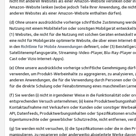
nicht mit anderen Websites als einer Amazon-Website verlinken oder i
Amazon-Website lenken (wobei jedoch Teile Ihrer Anwendung, die nich
anderen Websites als einer Amazon-Website enthalten dürfen).
(d) Ohne unsere ausdrückliche vorherige schriftliche Zustimmung werd
Nutzung mit einem Mobiltelefon oder sonstigen Mobilgerät entwickelt
(1) Websites, die nicht für die Nutzung mit solchen Geräten entwickelt
eine nicht für Mobilgeräte optimierte Website, die über einen Interne
in den
Richtlinie für Mobile Anwendungen
definiert, oder (3) Beistellge
Satellitenempfangsgeräte, Streaming-Video-Player, Blu-Ray-Player ode
Cast oder Vizio Internet-Apps).
(e) Ohne unsere ausdrückliche vorherige schriftliche Genehmigung dürfe
verwenden, um Produkt-Werbeinhalte zu aggregieren, zu analysieren, 
anderen Anwendungen, die für die Verwendung durch Personen oder Or
für die direkte Schulung oder Feinabstimmung eines maschinellen Lern
(f) Sie werden (i) nicht in irgendeiner Weise in die Funktionalität ode
entsprechenden Versuch unternehmen; (ii) keine Produktwerbungsinha
Kontaktaufnahme mit Verkäufern oder Kunden oder sonstiger Werbeaktiv
API, Datenfeeds, Produktwerbungsinhalten oder Spezifikationen erschei
Eigentumsrechte oder gewerblicher Schutzrechte, nicht entfernen, verd
(g) Sie werden nicht versuchen, (i) die Spezifikationen oder die in de
manipulieren, zu reparieren oder anderweitig abgeleitete Werke davon z