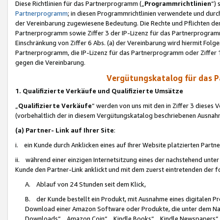
Diese Richtlinien für das Partnerprogramm („
Programmrichtlinien
“)
Partnerprogramm
; in diesen Programmrichtlinien verwendete und durch
der Vereinbarung zugewiesene Bedeutung. Die Rechte und Pflichten de
Partnerprogramm sowie Ziffer 3 der IP-Lizenz für das Partnerprogram
Einschränkung von Ziffer 6 Abs. (a) der Vereinbarung wird hiermit Fol
Partnerprogramm, die IP-Lizenz für das Partnerprogramm oder Ziffer 1
gegen die Vereinbarung.
Vergütungskatalog für das 
1. Qualifizierte Verkäufe und Qualifizierte Umsätze
„
Qualifizierte Verkäufe
“ werden von uns mit den in Ziffer 3 diese
(vorbehaltlich der in diesem Vergütungskatalog beschriebenen Ausnah
(a) Partner- Link auf Ihrer Site
:
i. ein Kunde durch Anklicken eines auf Ihrer Website platzierten Part
ii. während einer einzigen Internetsitzung eines der nachstehend unter (i)
Kunde den Partner-Link anklickt und mit dem zuerst eintretenden der f
A. Ablauf von 24 Stunden seit dem Klick,
B. der Kunde bestellt ein Produkt, mit Ausnahme eines digitalen P
Download einer Amazon Software oder Produkte, die unter dem N
Downloads“, „Amazon Coin“, „Kindle Books“, „Kindle Newspapers“, „