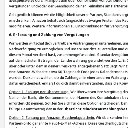
(beispielsweise durch Manipulation oder Kombination von Attributions-
Vergütungen und/oder der Beendigung deiner Teilnahme am Partnerp
Gelegentlich können wir die Möglichkeit unserer Partner, Standardv
einschränken. Amazon behält sich (ungeachtet etwaiger Fristen) das Re
modifizieren. Weitere Informationen zu Einschränkungen für Vergütung
6. Erfassung und Zahlung von Vergütungen
Wir werden wirtschaftlich vertretbare Anstrengungen unternehmen, um 
Nachverfolgung zu ermöglichen und unsere Berichte zu erstellen und di
diesem Monat verdient hast, zusammengefasst sind. Standardvergütung
auf den nächsten Betrag in der Landeswährung gerundet werden (z. B. C
über oder unter dem in deiner Preiskarte angegebenen Satz liegt. Wir
eine Amazon-Webseite etwa 60 Tage nach Ende jedes Kalendermonats, i
wurden. Du kannst wählen, ob du Zahlungen in einer anderen Währung
dafür entscheidest, erklärst du dich damit einverstanden, dass die K
Option 1: Zahlung per Überweisung.
Wir überweisen Ihre Vergütung dir
Namen der Bank, die Kontonummer, den Namen des Kontoinhabers bzw. a
erforderlich) nennen. Sollten Sie sich für diese Option entscheiden, be
fällige Gesamtbetrag den in der
Übersicht Mindestauszahlungsbet
Option 2: Zahlung per Amazon-Geschenkgutschein.
Wir übersenden Ihne
Partnerkonto genannte Haupt-E-Mail-Adresse. Diese Geschenkgutschei