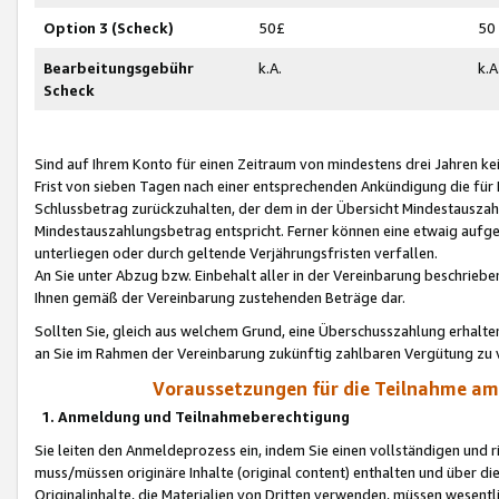
Option 3 (Scheck)
50£
50
Bearbeitungsgebühr
k.A.
k.A
Scheck
Sind auf Ihrem Konto für einen Zeitraum von mindestens drei Jahren kein
Frist von sieben Tagen nach einer entsprechenden Ankündigung die für
Schlussbetrag zurückzuhalten, der dem in der Übersicht Mindestausz
Mindestauszahlungsbetrag entspricht. Ferner können eine etwaig aufg
unterliegen oder durch geltende Verjährungsfristen verfallen.
An Sie unter Abzug bzw. Einbehalt aller in der Vereinbarung beschrieb
Ihnen gemäß der Vereinbarung zustehenden Beträge dar.
Sollten Sie, gleich aus welchem Grund, eine Überschusszahlung erhalte
an Sie im Rahmen der Vereinbarung zukünftig zahlbaren Vergütung zu 
Voraussetzungen für die Teilnahme a
1. Anmeldung und Teilnahmeberechtigung
Sie leiten den Anmeldeprozess ein, indem Sie einen vollständigen und 
muss/müssen originäre Inhalte (original content) enthalten und über d
Originalinhalte, die Materialien von Dritten verwenden, müssen wese