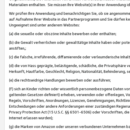
Materialien enthalten. Sie müssen Ihre Website(s) in Ihrer Anwendung ide
Wir prüfen Ihre Anwendung und benachrichtigen Sie, ob sie angenommen
auf Aufnahme Ihrer Website in das Partnerprogramm und Sie dürfen kei
Ungeeignet sind unter anderem Websites:
(a) die sexuelle oder obszöne Inhalte bewerben oder enthalten;
(b) die Gewalt verherrlichen oder gewalttätige Inhalte haben oder pot
anstiften,;
(c) die falsche, irreführende, diffamierende oder verleumderische Inha
(d) die von Hass geprägte, belästigende, schädliche, die Privatsphäre v
Herkunft, Hautfarbe, Geschlecht, Religion, Nationalität, Behinderung, 
(e) die rechtswidrige Handlungen bewerben oder ausführen;
(f) sich an Kinder richten oder wissentlich personenbezogene Daten vo
geltenden Gesetzen definiert) erheben, verwenden oder offenlegen, Vo
Regeln, Vorschriften, Anordnungen, Lizenzen, Genehmigungen, Richtlini
Entscheidungen oder andere Anforderungen einer zuständigen Regierung
Privacy Protection Act (15 U.S.C. §§ 6501-6506) oder Vorschriften, di
Internet erlassen wurden);
(g) die Marken von Amazon oder unseren verbundenen Unternehmen b