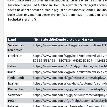
(c) Produktkäufe durch einen Kunden, der durch eine Anzeige auf eine 
Ausschreibungen und Auktionen über Schlagwörter, Suchbegriffe oder 
oder eine andere Amazon-Marke (vgl. die nicht abschließende Liste un
buchstabierte Varianten dieser Wörter (z. B. „ammazon“, „amaozn“ und „
Suchplatzierung
”);
Land
Nicht abschließende Liste der Marken
Vereinigtes
https://www.amazon.co.uk/gp/feature.html?ie=U
Königreich
Frankreich
https://www.amazon.fr/gp/help/customer/displa
E78834F9BA58__SECTION_64DE0ED1D744420E9
Italien
https://www.amazon.it/gp/help/customer/display
Irland
https://www.amazon.ie/gp/help/customer/displa
Niederlande
https://www.amazon.nl/gp/help/customer/display
Spanien
https://www.amazon.es/gp/help/customer/display
Deutschland
https://www.amazon.de/gp/help/customer/displa
Schweden
https://www.amazon.de/gp/help/customer/displa
Polen
https://www.amazon.pl/gp/help/customer/display
Belgien
https://www.amazon.com.be/gp/help/customer/d