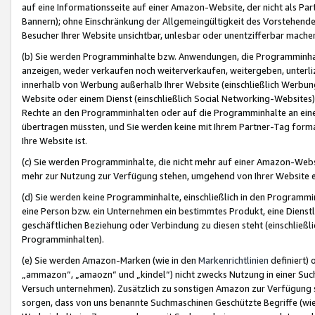
auf eine Informationsseite auf einer Amazon-Website, der nicht als Part
Bannern); ohne Einschränkung der Allgemeingültigkeit des Vorstehende
Besucher Ihrer Website unsichtbar, unlesbar oder unentzifferbar mache
(b) Sie werden Programminhalte bzw. Anwendungen, die Programminhalt
anzeigen, weder verkaufen noch weiterverkaufen, weitergeben, unterli
innerhalb von Werbung außerhalb Ihrer Website (einschließlich Werbun
Website oder einem Dienst (einschließlich Social Networking-Website
Rechte an den Programminhalten oder auf die Programminhalte an eine a
übertragen müssten, und Sie werden keine mit Ihrem Partner-Tag formati
Ihre Website ist.
(c) Sie werden Programminhalte, die nicht mehr auf einer Amazon-Websit
mehr zur Nutzung zur Verfügung stehen, umgehend von Ihrer Website e
(d) Sie werden keine Programminhalte, einschließlich in den Programmin
eine Person bzw. ein Unternehmen ein bestimmtes Produkt, eine Dienstle
geschäftlichen Beziehung oder Verbindung zu diesen steht (einschließli
Programminhalten).
(e) Sie werden Amazon-Marken (wie in den
Markenrichtlinien
definiert) 
„ammazon“, „amaozn“ und „kindel“) nicht zwecks Nutzung in einer Suc
Versuch unternehmen). Zusätzlich zu sonstigen Amazon zur Verfügung 
sorgen, dass von uns benannte Suchmaschinen Geschützte Begriffe (wie 