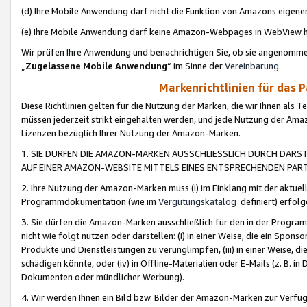
(d) Ihre Mobile Anwendung darf nicht die Funktion von Amazons eige
(e) Ihre Mobile Anwendung darf keine Amazon-Webpages in WebView 
Wir prüfen Ihre Anwendung und benachrichtigen Sie, ob sie angenomm
„
Zugelassene Mobile Anwendung
“ im Sinne der
Vereinbarung
.
Markenrichtlinien für das 
Diese Richtlinien gelten für die Nutzung der Marken, die wir Ihnen als 
müssen jederzeit strikt eingehalten werden, und jede Nutzung der Ama
Lizenzen bezüglich Ihrer Nutzung der Amazon-Marken.
1. SIE DÜRFEN DIE AMAZON-MARKEN AUSSCHLIESSLICH DURCH DARS
AUF EINER AMAZON-WEBSITE MITTELS EINES ENTSPRECHENDEN PART
2. Ihre Nutzung der Amazon-Marken muss (i) im Einklang mit der aktuells
Programmdokumentation (wie im
Vergütungskatalog
definiert) erfolg
3. Sie dürfen die Amazon-Marken ausschließlich für den in der Progr
nicht wie folgt nutzen oder darstellen: (i) in einer Weise, die ein Spo
Produkte und Dienstleistungen zu verunglimpfen, (iii) in einer Weise
schädigen könnte, oder (iv) in Offline-Materialien oder E-Mails (z. B.
Dokumenten oder mündlicher Werbung).
4. Wir werden Ihnen ein Bild bzw. Bilder der Amazon-Marken zur Verfüg