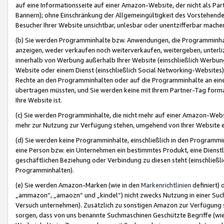
auf eine Informationsseite auf einer Amazon-Website, der nicht als Part
Bannern); ohne Einschränkung der Allgemeingültigkeit des Vorstehende
Besucher Ihrer Website unsichtbar, unlesbar oder unentzifferbar mache
(b) Sie werden Programminhalte bzw. Anwendungen, die Programminhalt
anzeigen, weder verkaufen noch weiterverkaufen, weitergeben, unterli
innerhalb von Werbung außerhalb Ihrer Website (einschließlich Werbun
Website oder einem Dienst (einschließlich Social Networking-Website
Rechte an den Programminhalten oder auf die Programminhalte an eine a
übertragen müssten, und Sie werden keine mit Ihrem Partner-Tag formati
Ihre Website ist.
(c) Sie werden Programminhalte, die nicht mehr auf einer Amazon-Websit
mehr zur Nutzung zur Verfügung stehen, umgehend von Ihrer Website e
(d) Sie werden keine Programminhalte, einschließlich in den Programmin
eine Person bzw. ein Unternehmen ein bestimmtes Produkt, eine Dienstle
geschäftlichen Beziehung oder Verbindung zu diesen steht (einschließli
Programminhalten).
(e) Sie werden Amazon-Marken (wie in den
Markenrichtlinien
definiert) 
„ammazon“, „amaozn“ und „kindel“) nicht zwecks Nutzung in einer Suc
Versuch unternehmen). Zusätzlich zu sonstigen Amazon zur Verfügung 
sorgen, dass von uns benannte Suchmaschinen Geschützte Begriffe (wie 