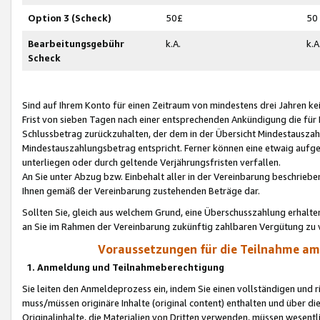
Option 3 (Scheck)
50£
50
Bearbeitungsgebühr
k.A.
k.A
Scheck
Sind auf Ihrem Konto für einen Zeitraum von mindestens drei Jahren kein
Frist von sieben Tagen nach einer entsprechenden Ankündigung die für
Schlussbetrag zurückzuhalten, der dem in der Übersicht Mindestausz
Mindestauszahlungsbetrag entspricht. Ferner können eine etwaig aufg
unterliegen oder durch geltende Verjährungsfristen verfallen.
An Sie unter Abzug bzw. Einbehalt aller in der Vereinbarung beschrieb
Ihnen gemäß der Vereinbarung zustehenden Beträge dar.
Sollten Sie, gleich aus welchem Grund, eine Überschusszahlung erhalte
an Sie im Rahmen der Vereinbarung zukünftig zahlbaren Vergütung zu 
Voraussetzungen für die Teilnahme a
1. Anmeldung und Teilnahmeberechtigung
Sie leiten den Anmeldeprozess ein, indem Sie einen vollständigen und 
muss/müssen originäre Inhalte (original content) enthalten und über d
Originalinhalte, die Materialien von Dritten verwenden, müssen wese