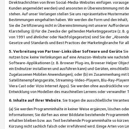
Direktnachrichten von Ihren Social-Media-Websites einfügen. vorausg
Kunden angemeldet werden) und ansonsten in Übereinstimmung mit der
stehen. Auf unser Verlangen stellen Sie uns repräsentative Mustermater
Bestimmungen eingehalten haben. Wir werden die Form und den Inhalt, di
Sie die Zertifizierung nicht in Übereinstimmung mit unserer Aufforderu
Klarstellung: (i) Für die Zwecke der geltenden Marketinggesetze (z. 
von 1991 und ähnlicher oder Nachfolgegesetze) sind Sie der „Absender“ j
Gesetze und Standards und Best Practices der Marketingbranche für 
5. Verbreitung von Partner-Links über Software und Geräte
Sie
nutzen bzw. keine Verlinkungen auf eine Amazon-Website wie nachsteh
Software-Applikationen (z. B. Browser Plug-ins, Browser Helper Objec
ein Endnutzer installieren und ausführen kann) und Geräten, einschlie
Zugelassenen Mobilen Anwendungen); oder (b) im Zusammenhang mit bzw.
Satellitenempfangsgeräte, Streaming-Video-Playern, Blu-Ray-Playern 
Viera Cast oder Vizio Internet Apps). Sie werden ohne ausdrückliche v
Entwicklung von Modellen des maschinellen Lernens oder verwandter 
6. Inhalte auf Ihrer Website
. Sie tragen die ausschließliche Verantwo
(a) Sie werden Programminhalte in keiner Weise ergänzen, löschen oder
Informationen; Sie dürfen aus einer Bilddatei bestehende Programminhal
erhalten bleiben bzw. aus Text bestehende Programminhalte so kürzen, 
Kürzung nicht sachlich falsch oder irreführend wird. Einige Arten von L