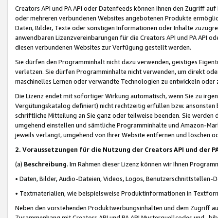
Creators API und PA API oder Datenfeeds können Ihnen den Zugriff auf D
oder mehreren verbundenen Websites angebotenen Produkte ermögliche
Daten, Bilder, Texte oder sonstigen Informationen oder Inhalte zuzugre
anwendbaren Lizenzvereinbarungen für die Creators API und PA API od
diesen verbundenen Websites zur Verfügung gestellt werden.
Sie dürfen den Programminhalt nicht dazu verwenden, geistiges Eigent
verletzen. Sie dürfen Programminhalte nicht verwenden, um direkt ode
maschinelles Lernen oder verwandte Technologien zu entwickeln oder zu
Die Lizenz endet mit sofortiger Wirkung automatisch, wenn Sie zu irg
Vergütungskatalog definiert) nicht rechtzeitig erfüllen bzw. ansonsten
schriftliche Mitteilung an Sie ganz oder teilweise beenden. Sie werden
umgehend einstellen und sämtliche Programminhalte und Amazon-Marke
jeweils verlangt, umgehend von Ihrer Website entfernen und löschen od
2. Voraussetzungen für die Nutzung der Creators API und der P
(a)
Beschreibung
. Im Rahmen dieser Lizenz können wir Ihnen Programmi
• Daten, Bilder, Audio-Dateien, Videos, Logos, Benutzerschnittstellen-
• Textmaterialien, wie beispielsweise Produktinformationen in Textfor
Neben den vorstehenden Produktwerbungsinhalten und dem Zugriff auf 
Zusammenhang mit Creators API und PA API Musterquellcodes und -bibli