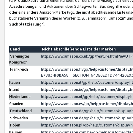
(c) Produktkäufe durch einen Kunden, der durch eine Anzeige auf eine 
Ausschreibungen und Auktionen über Schlagwörter, Suchbegriffe oder 
oder eine andere Amazon-Marke (vgl. die nicht abschließende Liste un
buchstabierte Varianten dieser Wörter (z. B. „ammazon“, „amaozn“ und „
Suchplatzierung
”);
Land
Nicht abschließende Liste der Marken
Vereinigtes
https://www.amazon.co.uk/gp/feature.html?ie=U
Königreich
Frankreich
https://www.amazon.fr/gp/help/customer/displa
E78834F9BA58__SECTION_64DE0ED1D744420E9
Italien
https://www.amazon.it/gp/help/customer/display
Irland
https://www.amazon.ie/gp/help/customer/displa
Niederlande
https://www.amazon.nl/gp/help/customer/display
Spanien
https://www.amazon.es/gp/help/customer/display
Deutschland
https://www.amazon.de/gp/help/customer/displa
Schweden
https://www.amazon.de/gp/help/customer/displa
Polen
https://www.amazon.pl/gp/help/customer/display
Belgien
https://www.amazon.com.be/gp/help/customer/d