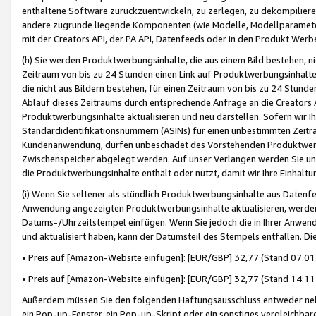
enthaltene Software zurückzuentwickeln, zu zerlegen, zu dekompilier
andere zugrunde liegende Komponenten (wie Modelle, Modellparameter
mit der Creators API, der PA API, Datenfeeds oder in den Produkt Werb
(h) Sie werden Produktwerbungsinhalte, die aus einem Bild bestehen, ni
Zeitraum von bis zu 24 Stunden einen Link auf Produktwerbungsinhalte
die nicht aus Bildern bestehen, für einen Zeitraum von bis zu 24 Stund
Ablauf dieses Zeitraums durch entsprechende Anfrage an die Creators 
Produktwerbungsinhalte aktualisieren und neu darstellen. Sofern wir Ih
Standardidentifikationsnummern (ASINs) für einen unbestimmten Zeitra
Kundenanwendung, dürfen unbeschadet des Vorstehenden Produktwerbu
Zwischenspeicher abgelegt werden. Auf unser Verlangen werden Sie un
die Produktwerbungsinhalte enthält oder nutzt, damit wir Ihre Einhalt
(i) Wenn Sie seltener als stündlich Produktwerbungsinhalte aus Datenfe
Anwendung angezeigten Produktwerbungsinhalte aktualisieren, werden 
Datums-/Uhrzeitstempel einfügen. Wenn Sie jedoch die in Ihrer Anwe
und aktualisiert haben, kann der Datumsteil des Stempels entfallen. Dies
• Preis auf [Amazon-Website einfügen]: [EUR/GBP] 32,77 (Stand 07.01.
• Preis auf [Amazon-Website einfügen]: [EUR/GBP] 32,77 (Stand 14:11 
Außerdem müssen Sie den folgenden Haftungsausschluss entweder neb
ein Pop-up-Fenster, ein Pop-up-Skript oder ein sonstiges vergleichba