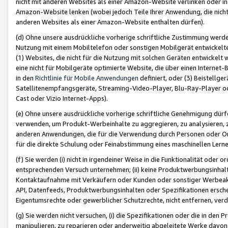
nicht mit anderen Websites als einer Amazon-Website verlinken oder i
Amazon-Website lenken (wobei jedoch Teile Ihrer Anwendung, die nich
anderen Websites als einer Amazon-Website enthalten dürfen).
(d) Ohne unsere ausdrückliche vorherige schriftliche Zustimmung werd
Nutzung mit einem Mobiltelefon oder sonstigen Mobilgerät entwickelt
(1) Websites, die nicht für die Nutzung mit solchen Geräten entwickelt
eine nicht für Mobilgeräte optimierte Website, die über einen Interne
in den
Richtlinie für Mobile Anwendungen
definiert, oder (3) Beistellge
Satellitenempfangsgeräte, Streaming-Video-Player, Blu-Ray-Player ode
Cast oder Vizio Internet-Apps).
(e) Ohne unsere ausdrückliche vorherige schriftliche Genehmigung dürfe
verwenden, um Produkt-Werbeinhalte zu aggregieren, zu analysieren, 
anderen Anwendungen, die für die Verwendung durch Personen oder Or
für die direkte Schulung oder Feinabstimmung eines maschinellen Lern
(f) Sie werden (i) nicht in irgendeiner Weise in die Funktionalität ode
entsprechenden Versuch unternehmen; (ii) keine Produktwerbungsinha
Kontaktaufnahme mit Verkäufern oder Kunden oder sonstiger Werbeaktiv
API, Datenfeeds, Produktwerbungsinhalten oder Spezifikationen erschei
Eigentumsrechte oder gewerblicher Schutzrechte, nicht entfernen, verd
(g) Sie werden nicht versuchen, (i) die Spezifikationen oder die in de
manipulieren, zu reparieren oder anderweitig abgeleitete Werke davon z