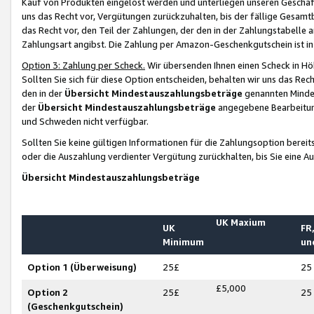
Kauf von Produkten eingelöst werden und unterliegen unseren Geschäf
uns das Recht vor, Vergütungen zurückzuhalten, bis der fällige Gesamt
das Recht vor, den Teil der Zahlungen, der den in der Zahlungstabelle 
Zahlungsart angibst. Die Zahlung per Amazon-Geschenkgutschein ist in
Option 3: Zahlung per Scheck.
Wir übersenden Ihnen einen Scheck in Höh
Sollten Sie sich für diese Option entscheiden, behalten wir uns das Rec
den in der
Übersicht Mindestauszahlungsbeträge
genannten Mindest
der
Übersicht Mindestauszahlungsbeträge
angegebene Bearbeitung
und Schweden nicht verfügbar.
Sollten Sie keine gültigen Informationen für die Zahlungsoption bereit
oder die Auszahlung verdienter Vergütung zurückhalten, bis Sie eine A
Übersicht Mindestauszahlungsbeträge
UK Maxium
UK
FR,
Minimum
un
Option 1 (Überweisung)
25£
25
£5,000
Option 2
25£
25
(Geschenkgutschein)