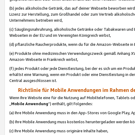
(b) jedes alkoholische Getränk, das auf deiner Webseite beworben wird
Lizenz zur Herstellung, zum Großhandel oder zum Vertrieb alkoholisch
Unternehmens betrieben wird,
(c) Säuglingsnahruhrung, alkoholische Getränke oder Tabakwaren und E
Webseiten in der EU und im Vereinigten Königreich wirbst,
(d) pflanzliche Raucherprodukte, wenn du für die Amazon-Webseite in B
(e) Produkte ohne medizinischen Verwendungszweck gemäß Anhang XVI 
Amazon-Webseite in Frankreich wirbst,
(f) jedes Produkt oder jede Dienstleistung, bei der es sich um ein Prod
erhältst eine Warnung, wenn ein Produkt oder eine Dienstleistung in de
Central ausgeschlossen ist.
Richtlinie für Mobile Anwendungen im Rahmen de
Wenn Ihre Website eine für die Nutzung auf Mobiltelefonen, Tablets 
„
Mobile Anwendung
“) enthält, gilt Folgendes:
(a) Ihre Mobile Anwendung muss in den App-Stores von Google Play, A
(b) Ihre Mobile Anwendung muss kostenlos heruntergeladen werden könn
(c) Ihre Mobile Anwendung muss originäre Inhalte haben,