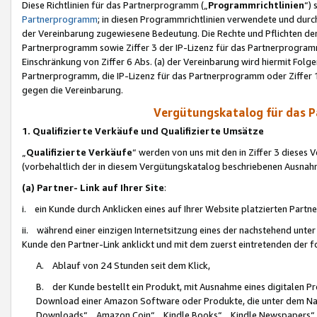
Diese Richtlinien für das Partnerprogramm („
Programmrichtlinien
“)
Partnerprogramm
; in diesen Programmrichtlinien verwendete und durch
der Vereinbarung zugewiesene Bedeutung. Die Rechte und Pflichten de
Partnerprogramm sowie Ziffer 3 der IP-Lizenz für das Partnerprogram
Einschränkung von Ziffer 6 Abs. (a) der Vereinbarung wird hiermit Fol
Partnerprogramm, die IP-Lizenz für das Partnerprogramm oder Ziffer 1
gegen die Vereinbarung.
Vergütungskatalog für das 
1. Qualifizierte Verkäufe und Qualifizierte Umsätze
„
Qualifizierte Verkäufe
“ werden von uns mit den in Ziffer 3 diese
(vorbehaltlich der in diesem Vergütungskatalog beschriebenen Ausnah
(a) Partner- Link auf Ihrer Site
:
i. ein Kunde durch Anklicken eines auf Ihrer Website platzierten Part
ii. während einer einzigen Internetsitzung eines der nachstehend unter (i)
Kunde den Partner-Link anklickt und mit dem zuerst eintretenden der f
A. Ablauf von 24 Stunden seit dem Klick,
B. der Kunde bestellt ein Produkt, mit Ausnahme eines digitalen P
Download einer Amazon Software oder Produkte, die unter dem N
Downloads“, „Amazon Coin“, „Kindle Books“, „Kindle Newspapers“, „