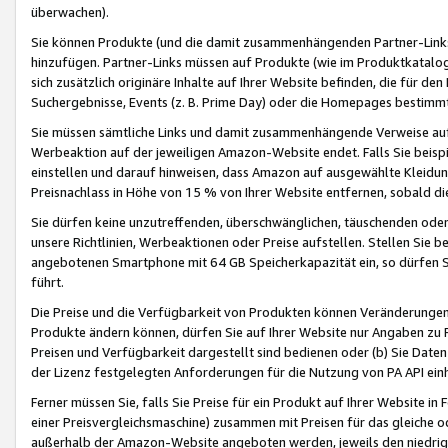
überwachen).
Sie können Produkte (und die damit zusammenhängenden Partner-Links)
hinzufügen. Partner-Links müssen auf Produkte (wie im Produktkatalog de
sich zusätzlich originäre Inhalte auf Ihrer Website befinden, die für 
Suchergebnisse, Events (z. B. Prime Day) oder die Homepages bestimmte
Sie müssen sämtliche Links und damit zusammenhängende Verweise auf z
Werbeaktion auf der jeweiligen Amazon-Website endet. Falls Sie beisp
einstellen und darauf hinweisen, dass Amazon auf ausgewählte Kleidun
Preisnachlass in Höhe von 15 % von Ihrer Website entfernen, sobald di
Sie dürfen keine unzutreffenden, überschwänglichen, täuschenden od
unsere Richtlinien, Werbeaktionen oder Preise aufstellen. Stellen Sie 
angebotenen Smartphone mit 64 GB Speicherkapazität ein, so dürfen S
führt.
Die Preise und die Verfügbarkeit von Produkten können Veränderungen 
Produkte ändern können, dürfen Sie auf Ihrer Website nur Angaben zu P
Preisen und Verfügbarkeit dargestellt sind bedienen oder (b) Sie Daten
der Lizenz festgelegten Anforderungen für die Nutzung von PA API einh
Ferner müssen Sie, falls Sie Preise für ein Produkt auf Ihrer Website in 
einer Preisvergleichsmaschine) zusammen mit Preisen für das gleiche o
außerhalb der Amazon-Website angeboten werden, jeweils den niedrigst