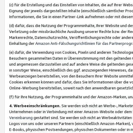
(c) für die Erstellung und das Einstellen von Inhalten, die auf Ihrer We
Eignung der jeweils dargestellten Inhalte (einschließlich sämtlicher 
Informationen, die Sie in einen Partner-Link aufnehmen oder mit diese
(d) dafür, dass die Nutzung der Programminhalte, Ihrer Website und des 
Verletzung oder missbräuchliche Ausübung unserer Rechte bzw. der Recht
Markenrechte, Datenschutzrechte, Veröffentlichungsrechte oder anderer
Einhaltung der
Amazon Anti-Fälschungsrichtlinien für das Partnerpro
(e) dafür, die Verwendung von Cookies, Pixeln und anderen Technologien
Besuchern gesammelten Daten in Übereinstimmung mit den geltenden Ge
und angemessen darzustellen und auf andere Weise die geltenden geset
in sonstiger Weise, einschließlich des ggf. anzuzeigenden Hinweises, d
Werbeanzeigen bereitstellen, von den Besuchern Ihrer Website unmitte
Cookies erkennen können und dafür, dass Sie Informationen über die v
Online-Werbung bereitstellen, soweit nach den anwendbaren gesetzlic
(f) für Ihre Nutzung, der Programminhalte und der Amazon-Marken, u
4. Werbeeinschränkungen.
Sie werden sich nicht an Werbe-, Market
Unternehmen oder in Verbindung mit einer Amazon-Website oder dem Pa
Vereinbarung
gestattet sind. Sie werden sich nicht an Werbeaktivitäten
Logos von uns oder unseren Partnern (einschließlich Amazon-Marken), 
E-Books, physischen Postsendungen, physischen Dokumenten oder in 