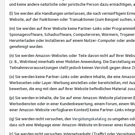
und keine andere natürliche oder juristische Person dazu ermächtigen, a
(l) Sie werden alle Handlungen unterlassen, die nach vernünftigem Erme
Website, auf der Funktionen oder Transaktionen (zum Beispiel suchen, s
(m) Sie werden auf Ihrer Website keine Partner-Links oder Programmin
Spionagesoftware, Schadsoftware, Computerviren, Würmern, Trojaner
Herunterladen oder Installieren auf einem Nutzer-Computer oder ande
genehmigt wurden.
(n) Sie werden Amazon-Websites oder Teile davon nicht auf Ihrer Websi
(z. B., WebView) innerhalb einer Mobilen Anwendung. Die Darstellung ein
Teilnahmevoraussetzungen stellt jedoch keinen Verstoß gegen diese Zif
(o) Sie werden keine Partner-Links oder andere Inhalte, die eine Am
Werbeseiten oder Layer-Werbung einstellen oder bereitstellen, mit Au
bewerben, die eng mit dem auf Ihrer Website befindlichen Material z
(p) Sie werden in Inhalte, die Sie auf einer Amazon-Website platzier
Werbediensten oder in einer Kundenbewertung, einem Forum, einem Wun
einer Amazon-Website verfügbaren Kontext) keine Partner-Links integr
(q) Sie werden nicht versuchen, den
Vergütungskatalog
zu umgehen oder
dass sich eine Webpage einer Amazon-Website im Browser eines Kunden 
(r) Sie werden nicht versuchen, Internetverkehr (Traffic) oder Vergü