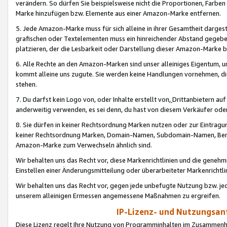
verändern. So dürfen Sie beispielsweise nicht die Proportionen, Farb
Marke hinzufügen bzw. Elemente aus einer Amazon-Marke entfernen.
5. Jede Amazon-Marke muss für sich alleine in ihrer Gesamtheit darge
grafischen oder Textelementen muss ein hinreichender Abstand gegebe
platzieren, der die Lesbarkeit oder Darstellung dieser Amazon-Marke b
6. Alle Rechte an den Amazon-Marken sind unser alleiniges Eigentum, 
kommt alleine uns zugute. Sie werden keine Handlungen vornehmen, 
stehen.
7. Du darfst kein Logo von, oder Inhalte erstellt von,
Drittanbietern au
anderweitig verwenden, es sei denn, du hast von diesem Verkäufer oder
8. Sie dürfen in keiner Rechtsordnung Marken nutzen oder zur Eintragu
keiner Rechtsordnung Marken, Domain-Namen, Subdomain-Namen, Benu
Amazon-Marke zum Verwechseln ähnlich sind.
Wir behalten uns das Recht vor, diese Markenrichtlinien und die gene
Einstellen einer Änderungsmitteilung oder überarbeiteter Markenricht
Wir behalten uns das Recht vor, gegen jede unbefugte Nutzung bzw. jede 
unserem alleinigen Ermessen angemessene Maßnahmen zu ergreifen.
IP-Lizenz- und Nutzungsan
Diese Lizenz regelt Ihre Nutzung von Programminhalten im Zusammen