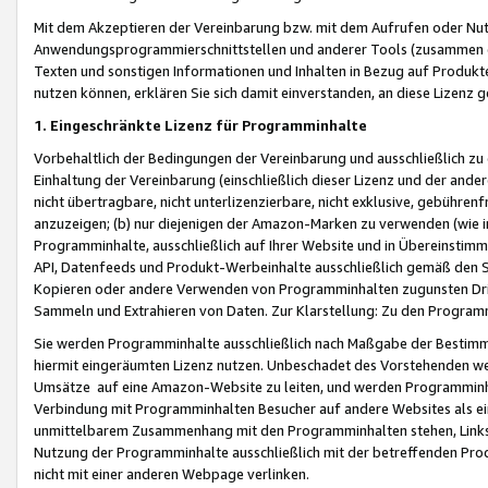
Mit dem Akzeptieren der Vereinbarung bzw. mit dem Aufrufen oder Nutz
Anwendungsprogrammierschnittstellen und anderer Tools (zusammen die
Texten und sonstigen Informationen und Inhalten in Bezug auf Produkte
nutzen können, erklären Sie sich damit einverstanden, an diese Lizenz 
1. Eingeschränkte Lizenz für Programminhalte
Vorbehaltlich der Bedingungen der Vereinbarung und ausschließlich z
Einhaltung der Vereinbarung (einschließlich dieser Lizenz und der ande
nicht übertragbare, nicht unterlizenzierbare, nicht exklusive, gebühren
anzuzeigen; (b) nur diejenigen der Amazon-Marken zu verwenden (wie in 
Programminhalte, ausschließlich auf Ihrer Website und in Übereinstimmu
API, Datenfeeds und Produkt-Werbeinhalte ausschließlich gemäß den Spe
Kopieren oder andere Verwenden von Programminhalten zugunsten Dri
Sammeln und Extrahieren von Daten. Zur Klarstellung: Zu den Program
Sie werden Programminhalte ausschließlich nach Maßgabe der Besti
hiermit eingeräumten Lizenz nutzen. Unbeschadet des Vorstehenden we
Umsätze auf eine Amazon-Website zu leiten, und werden Programminhal
Verbindung mit Programminhalten Besucher auf andere Websites als ein
unmittelbarem Zusammenhang mit den Programminhalten stehen, Links z
Nutzung der Programminhalte ausschließlich mit der betreffenden Pr
nicht mit einer anderen Webpage verlinken.