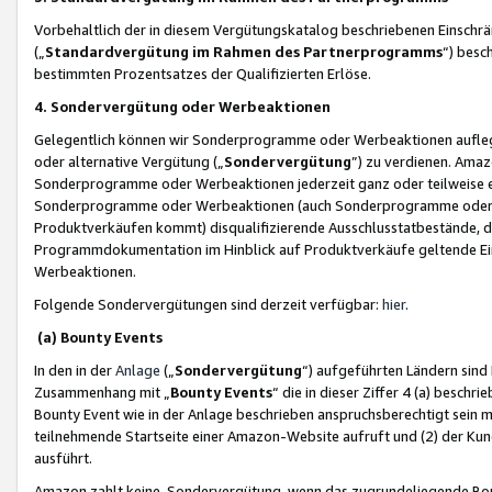
Vorbehaltlich der in diesem Vergütungskatalog beschriebenen Einschr
(„
Standardvergütung im Rahmen des Partnerprogramms
“) besc
bestimmten Prozentsatzes der Qualifizierten Erlöse.
4. Sondervergütung oder Werbeaktionen
Gelegentlich können wir Sonderprogramme oder Werbeaktionen auflegen,
oder alternative Vergütung („
Sondervergütung
”) zu verdienen. Amazo
Sonderprogramme oder Werbeaktionen jederzeit ganz oder teilweise einz
Sonderprogramme oder Werbeaktionen (auch Sonderprogramme oder We
Produktverkäufen kommt) disqualifizierende Ausschlusstatbestände, di
Programmdokumentation im Hinblick auf Produktverkäufe geltende E
Werbeaktionen.
Folgende Sondervergütungen sind derzeit verfügbar:
hier
.
(a) Bounty Events
In den in der
Anlage
(„
Sondervergütung
“) aufgeführten Ländern sind
Zusammenhang mit „
Bounty Events
“ die in dieser Ziffer 4 (a) besch
Bounty Event wie in der Anlage beschrieben anspruchsberechtigt sein mu
teilnehmende Startseite einer Amazon-Website aufruft und (2) der Kun
ausführt.
Amazon zahlt keine Sondervergütung, wenn das zugrundeliegende Boun