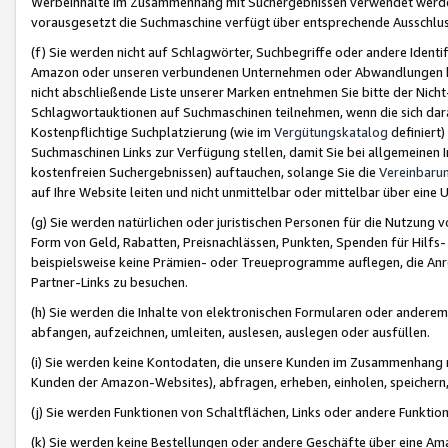
Werbeinhalte im Zusammenhang mit Suchergebnissen verwendet werden,
vorausgesetzt die Suchmaschine verfügt über entsprechende Ausschlu
(f) Sie werden nicht auf Schlagwörter, Suchbegriffe oder andere Ident
Amazon oder unseren verbundenen Unternehmen oder Abwandlungen bzw
nicht abschließende Liste unserer Marken entnehmen Sie bitte der Nich
Schlagwortauktionen auf Suchmaschinen teilnehmen, wenn die sich da
Kostenpflichtige Suchplatzierung (wie im
Vergütungskatalog
definiert
Suchmaschinen Links zur Verfügung stellen, damit Sie bei allgemeinen I
kostenfreien Suchergebnissen) auftauchen, solange Sie die
Vereinbaru
auf Ihre Website leiten und nicht unmittelbar oder mittelbar über eine
(g) Sie werden natürlichen oder juristischen Personen für die Nutzung 
Form von Geld, Rabatten, Preisnachlässen, Punkten, Spenden für Hilfs
beispielsweise keine Prämien- oder Treueprogramme auflegen, die Anrei
Partner-Links zu besuchen.
(h) Sie werden die Inhalte von elektronischen Formularen oder anderem M
abfangen, aufzeichnen, umleiten, auslesen, auslegen oder ausfüllen.
(i) Sie werden keine Kontodaten, die unsere Kunden im Zusammenhang 
Kunden der Amazon-Websites), abfragen, erheben, einholen, speichern,
(j) Sie werden Funktionen von Schaltflächen, Links oder andere Funkti
(k) Sie werden keine Bestellungen oder andere Geschäfte über eine Ama