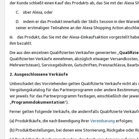
der Kunde schließt einen Kauf des Produkts ab, das Sie mit der Alexa 
C. über Alexa, oder
D. indem er das Produkt innerhalb der Skills Session in den Waren
seiner erstmaligen Teilnahme an der Alexa Shopping Action abschlie
iii. das Produkt, das Sie mit der Alexa-Einkaufsaktion vorgestellt ha
ihm bezahlt.
Die aus den einzelnen Qualifizierten Verkäufen generierten „
Qualifizi
Qualifizierten Verkäufe einnehmen, abzüglich etwaiger Versandkosten
Mehrwertsteuer), Servicegebühren, Gutschriften, Preisnachlässe, Bear
2. Ausgeschlossene Verkäufe
Unbeschadet des Vorstehenden gelten Qualifizierte Verkäufe nicht als
Vergütungskatalog für das Partnerprogramm oder andere Bestimmungen,
wir jeweils für das Partnerprogramm festlegen, einschließlich der jewe
„
Programmdokumentation
“).
Ferner gelten folgende Verkäufe, die andernfalls Qualifizierte Verkä
(a) Produktkäufe, die nach Beendigung Ihrer
Vereinbarung
erfolgen;
(b) Produktbestellungen, bei denen eine Stornierung, Rückgabe oder R