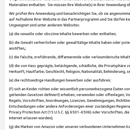
Materialien enthalten. Sie müssen Ihre Website(s) in Ihrer Anwendung ide
Wir prüfen Ihre Anwendung und benachrichtigen Sie, ob sie angenommen
auf Aufnahme Ihrer Website in das Partnerprogramm und Sie dürfen kei
Ungeeignet sind unter anderem Websites:
(a) die sexuelle oder obszöne Inhalte bewerben oder enthalten;
(b) die Gewalt verherrlichen oder gewalttätige Inhalte haben oder pot
anstiften,;
(c) die falsche, irreführende, diffamierende oder verleumderische Inha
(d) die von Hass geprägte, belästigende, schädliche, die Privatsphäre v
Herkunft, Hautfarbe, Geschlecht, Religion, Nationalität, Behinderung, 
(e) die rechtswidrige Handlungen bewerben oder ausführen;
(f) sich an Kinder richten oder wissentlich personenbezogene Daten vo
geltenden Gesetzen definiert) erheben, verwenden oder offenlegen, Vo
Regeln, Vorschriften, Anordnungen, Lizenzen, Genehmigungen, Richtlini
Entscheidungen oder andere Anforderungen einer zuständigen Regierung
Privacy Protection Act (15 U.S.C. §§ 6501-6506) oder Vorschriften, di
Internet erlassen wurden);
(g) die Marken von Amazon oder unseren verbundenen Unternehmen b