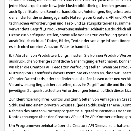
jeden Musterquellcode bzw. jede Musterbibliothek geltenden gesonder
auch Spezifikationen, Benutzerhandbücher, Anleitungen, Begleitmaterial
denen die für die ordnungsgemäße Nutzung von Creators API und PA A
technischen Anforderungen und Test- und Leistungskriterien (zusammen
verwendete Begriff „Produktwerbungsinhalte“ schließt ausdrücklich al
Lizenz zur Verfügung stellen, sowie alle von uns zur Verfügung gestel
ausdrücklich nicht auf Daten, Bilder, Texte oder sonstige Informatione
es sich nicht um eine Amazon-Website handelt.
(b) Abrufen von Produktwerbungsinhalten. Sie können Produkt-Werbein
ausdrückliche vorherige schriftliche Genehmigung erteilt haben, könn
wir über die Creators API Feeds zur Verfügung stellen. Wenn Sie Produk
Nutzung von Datenfeeds dieser Lizenz. Sie erkennen an, dass wir Creat
API oder Datenfeeds jederzeit ändern, auslaufen lassen oder neu veröffe
Verantwortung liegt, sicherzustellen, dass Ihr Zugriff auf die und Ihr
jeweiligen Zeitpunkt aktuellen Anforderungen (einschließlich dieser Liz
Zur Identifizierung Ihres Kontos und zum Stellen von Anfragen an Crea
Schlüssel und einem privaten Schlüssel (jedes Schlüsselpaar eine „Kon
Rahmen des Amazon-Partnerprogramms zugeteilte Partner-ID oder ein
Kontokennungen über den Creators API und PA API Kontoerstellungspro
Um Programmwerbeinhalte über die Creators API Dienste zu erhalten, m