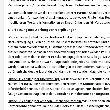
(beispielsweise durch Manipulation oder Kombination von Attributions-
Vergütungen und/oder der Beendigung deiner Teilnahme am Partnerp
Gelegentlich können wir die Möglichkeit unserer Partner, Standardv
einschränken. Amazon behält sich (ungeachtet etwaiger Fristen) das Re
modifizieren. Weitere Informationen zu Einschränkungen für Vergütung
6. Erfassung und Zahlung von Vergütungen
Wir werden wirtschaftlich vertretbare Anstrengungen unternehmen, um 
Nachverfolgung zu ermöglichen und unsere Berichte zu erstellen und di
diesem Monat verdient hast, zusammengefasst sind. Standardvergütung
auf den nächsten Betrag in der Landeswährung gerundet werden (z. B. C
über oder unter dem in deiner Preiskarte angegebenen Satz liegt. Wir
eine Amazon-Webseite etwa 60 Tage nach Ende jedes Kalendermonats, i
wurden. Du kannst wählen, ob du Zahlungen in einer anderen Währung
dafür entscheidest, erklärst du dich damit einverstanden, dass die K
Option 1: Zahlung per Überweisung.
Wir überweisen Ihre Vergütung dir
Namen der Bank, die Kontonummer, den Namen des Kontoinhabers bzw. a
erforderlich) nennen. Sollten Sie sich für diese Option entscheiden, be
fällige Gesamtbetrag den in der
Übersicht Mindestauszahlungsbet
Option 2: Zahlung per Amazon-Geschenkgutschein.
Wir übersenden Ihne
Partnerkonto genannte Haupt-E-Mail-Adresse. Diese Geschenkgutschei