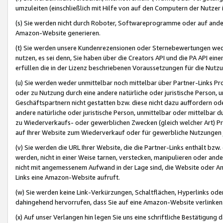
umzuleiten (einschließlich mit Hilfe von auf den Computern der Nutzer i
(s) Sie werden nicht durch Roboter, Softwareprogramme oder auf andere
Amazon-Website generieren.
(t) Sie werden unsere Kundenrezensionen oder Sternebewertungen wed
nutzen, es sei denn, Sie haben über die Creators API und die PA API e
erfüllen die in der Lizenz beschriebenen Voraussetzungen für die Nutzu
(u) Sie werden weder unmittelbar noch mittelbar über Partner-Links P
oder zu Nutzung durch eine andere natürliche oder juristische Person,
Geschäftspartnern nicht gestatten bzw. diese nicht dazu auffordern od
andere natürliche oder juristische Person, unmittelbar oder mittelbar
zu Wiederverkaufs- oder gewerblichen Zwecken (gleich welcher Art) 
auf Ihrer Website zum Wiederverkauf oder für gewerbliche Nutzungen 
(v) Sie werden die URL Ihrer Website, die die Partner-Links enthält b
werden, nicht in einer Weise tarnen, verstecken, manipulieren oder and
nicht mit angemessenem Aufwand in der Lage sind, die Website oder A
Links eine Amazon-Website aufruft.
(w) Sie werden keine Link-Verkürzungen, Schaltflächen, Hyperlinks ode
dahingehend hervorrufen, dass Sie auf eine Amazon-Website verlinken
(x) Auf unser Verlangen hin legen Sie uns eine schriftliche Bestätigung