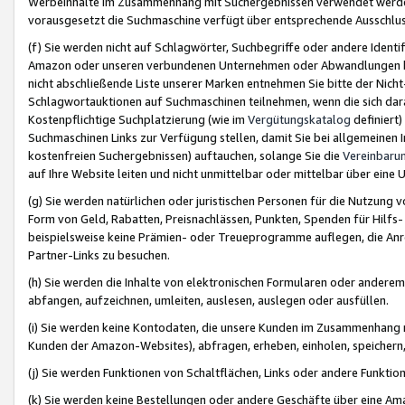
Werbeinhalte im Zusammenhang mit Suchergebnissen verwendet werden,
vorausgesetzt die Suchmaschine verfügt über entsprechende Ausschlu
(f) Sie werden nicht auf Schlagwörter, Suchbegriffe oder andere Ident
Amazon oder unseren verbundenen Unternehmen oder Abwandlungen bzw
nicht abschließende Liste unserer Marken entnehmen Sie bitte der Nich
Schlagwortauktionen auf Suchmaschinen teilnehmen, wenn die sich da
Kostenpflichtige Suchplatzierung (wie im
Vergütungskatalog
definiert
Suchmaschinen Links zur Verfügung stellen, damit Sie bei allgemeinen I
kostenfreien Suchergebnissen) auftauchen, solange Sie die
Vereinbaru
auf Ihre Website leiten und nicht unmittelbar oder mittelbar über eine
(g) Sie werden natürlichen oder juristischen Personen für die Nutzung 
Form von Geld, Rabatten, Preisnachlässen, Punkten, Spenden für Hilfs
beispielsweise keine Prämien- oder Treueprogramme auflegen, die Anrei
Partner-Links zu besuchen.
(h) Sie werden die Inhalte von elektronischen Formularen oder anderem M
abfangen, aufzeichnen, umleiten, auslesen, auslegen oder ausfüllen.
(i) Sie werden keine Kontodaten, die unsere Kunden im Zusammenhang 
Kunden der Amazon-Websites), abfragen, erheben, einholen, speichern,
(j) Sie werden Funktionen von Schaltflächen, Links oder andere Funkti
(k) Sie werden keine Bestellungen oder andere Geschäfte über eine Ama