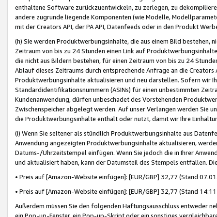
enthaltene Software zurückzuentwickeln, zu zerlegen, zu dekompilier
andere zugrunde liegende Komponenten (wie Modelle, Modellparameter
mit der Creators API, der PA API, Datenfeeds oder in den Produkt Werb
(h) Sie werden Produktwerbungsinhalte, die aus einem Bild bestehen, ni
Zeitraum von bis zu 24 Stunden einen Link auf Produktwerbungsinhalte
die nicht aus Bildern bestehen, für einen Zeitraum von bis zu 24 Stund
Ablauf dieses Zeitraums durch entsprechende Anfrage an die Creators 
Produktwerbungsinhalte aktualisieren und neu darstellen. Sofern wir Ih
Standardidentifikationsnummern (ASINs) für einen unbestimmten Zeitra
Kundenanwendung, dürfen unbeschadet des Vorstehenden Produktwerbu
Zwischenspeicher abgelegt werden. Auf unser Verlangen werden Sie un
die Produktwerbungsinhalte enthält oder nutzt, damit wir Ihre Einhalt
(i) Wenn Sie seltener als stündlich Produktwerbungsinhalte aus Datenfe
Anwendung angezeigten Produktwerbungsinhalte aktualisieren, werden 
Datums-/Uhrzeitstempel einfügen. Wenn Sie jedoch die in Ihrer Anwe
und aktualisiert haben, kann der Datumsteil des Stempels entfallen. Dies
• Preis auf [Amazon-Website einfügen]: [EUR/GBP] 32,77 (Stand 07.01.
• Preis auf [Amazon-Website einfügen]: [EUR/GBP] 32,77 (Stand 14:11 
Außerdem müssen Sie den folgenden Haftungsausschluss entweder neb
ein Pop-up-Fenster, ein Pop-up-Skript oder ein sonstiges vergleichba