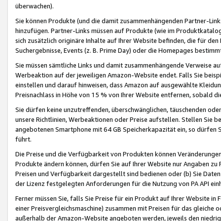
überwachen).
Sie können Produkte (und die damit zusammenhängenden Partner-Links)
hinzufügen. Partner-Links müssen auf Produkte (wie im Produktkatalog de
sich zusätzlich originäre Inhalte auf Ihrer Website befinden, die für 
Suchergebnisse, Events (z. B. Prime Day) oder die Homepages bestimmte
Sie müssen sämtliche Links und damit zusammenhängende Verweise auf z
Werbeaktion auf der jeweiligen Amazon-Website endet. Falls Sie beisp
einstellen und darauf hinweisen, dass Amazon auf ausgewählte Kleidun
Preisnachlass in Höhe von 15 % von Ihrer Website entfernen, sobald di
Sie dürfen keine unzutreffenden, überschwänglichen, täuschenden od
unsere Richtlinien, Werbeaktionen oder Preise aufstellen. Stellen Sie 
angebotenen Smartphone mit 64 GB Speicherkapazität ein, so dürfen S
führt.
Die Preise und die Verfügbarkeit von Produkten können Veränderungen 
Produkte ändern können, dürfen Sie auf Ihrer Website nur Angaben zu P
Preisen und Verfügbarkeit dargestellt sind bedienen oder (b) Sie Daten
der Lizenz festgelegten Anforderungen für die Nutzung von PA API einh
Ferner müssen Sie, falls Sie Preise für ein Produkt auf Ihrer Website in 
einer Preisvergleichsmaschine) zusammen mit Preisen für das gleiche o
außerhalb der Amazon-Website angeboten werden, jeweils den niedrigst