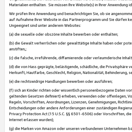
Materialien enthalten. Sie müssen Ihre Website(s) in Ihrer Anwendung ide
Wir prüfen Ihre Anwendung und benachrichtigen Sie, ob sie angenommen
auf Aufnahme Ihrer Website in das Partnerprogramm und Sie dürfen kei
Ungeeignet sind unter anderem Websites:
(a) die sexuelle oder obszöne Inhalte bewerben oder enthalten;
(b) die Gewalt verherrlichen oder gewalttätige Inhalte haben oder pot
anstiften,;
(c) die falsche, irreführende, diffamierende oder verleumderische Inha
(d) die von Hass geprägte, belästigende, schädliche, die Privatsphäre v
Herkunft, Hautfarbe, Geschlecht, Religion, Nationalität, Behinderung, 
(e) die rechtswidrige Handlungen bewerben oder ausführen;
(f) sich an Kinder richten oder wissentlich personenbezogene Daten vo
geltenden Gesetzen definiert) erheben, verwenden oder offenlegen, Vo
Regeln, Vorschriften, Anordnungen, Lizenzen, Genehmigungen, Richtlini
Entscheidungen oder andere Anforderungen einer zuständigen Regierung
Privacy Protection Act (15 U.S.C. §§ 6501-6506) oder Vorschriften, di
Internet erlassen wurden);
(g) die Marken von Amazon oder unseren verbundenen Unternehmen b