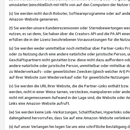
umzuleiten (einschließlich mit Hilfe von auf den Computern der Nutzer i
(s) Sie werden nicht durch Roboter, Softwareprogramme oder auf andere
Amazon-Website generieren.
(t) Sie werden unsere Kundenrezensionen oder Sternebewertungen wed
nutzen, es sei denn, Sie haben über die Creators API und die PA API e
erfüllen die in der Lizenz beschriebenen Voraussetzungen für die Nutzu
(u) Sie werden weder unmittelbar noch mittelbar über Partner-Links P
oder zu Nutzung durch eine andere natürliche oder juristische Person,
Geschäftspartnern nicht gestatten bzw. diese nicht dazu auffordern od
andere natürliche oder juristische Person, unmittelbar oder mittelbar
zu Wiederverkaufs- oder gewerblichen Zwecken (gleich welcher Art) 
auf Ihrer Website zum Wiederverkauf oder für gewerbliche Nutzungen 
(v) Sie werden die URL Ihrer Website, die die Partner-Links enthält b
werden, nicht in einer Weise tarnen, verstecken, manipulieren oder and
nicht mit angemessenem Aufwand in der Lage sind, die Website oder A
Links eine Amazon-Website aufruft.
(w) Sie werden keine Link-Verkürzungen, Schaltflächen, Hyperlinks ode
dahingehend hervorrufen, dass Sie auf eine Amazon-Website verlinken
(x) Auf unser Verlangen hin legen Sie uns eine schriftliche Bestätigung