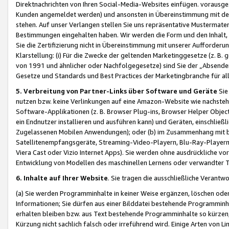
Direktnachrichten von Ihren Social-Media-Websites einfügen. vorausg
Kunden angemeldet werden) und ansonsten in Übereinstimmung mit der
stehen. Auf unser Verlangen stellen Sie uns repräsentative Mustermater
Bestimmungen eingehalten haben. Wir werden die Form und den Inhalt, di
Sie die Zertifizierung nicht in Übereinstimmung mit unserer Aufforderu
Klarstellung: (i) Für die Zwecke der geltenden Marketinggesetze (z. 
von 1991 und ähnlicher oder Nachfolgegesetze) sind Sie der „Absender“ j
Gesetze und Standards und Best Practices der Marketingbranche für 
5. Verbreitung von Partner-Links über Software und Geräte
Sie
nutzen bzw. keine Verlinkungen auf eine Amazon-Website wie nachsteh
Software-Applikationen (z. B. Browser Plug-ins, Browser Helper Objec
ein Endnutzer installieren und ausführen kann) und Geräten, einschlie
Zugelassenen Mobilen Anwendungen); oder (b) im Zusammenhang mit bzw.
Satellitenempfangsgeräte, Streaming-Video-Playern, Blu-Ray-Playern 
Viera Cast oder Vizio Internet Apps). Sie werden ohne ausdrückliche v
Entwicklung von Modellen des maschinellen Lernens oder verwandter 
6. Inhalte auf Ihrer Website
. Sie tragen die ausschließliche Verantwo
(a) Sie werden Programminhalte in keiner Weise ergänzen, löschen oder
Informationen; Sie dürfen aus einer Bilddatei bestehende Programminhal
erhalten bleiben bzw. aus Text bestehende Programminhalte so kürzen, 
Kürzung nicht sachlich falsch oder irreführend wird. Einige Arten von L