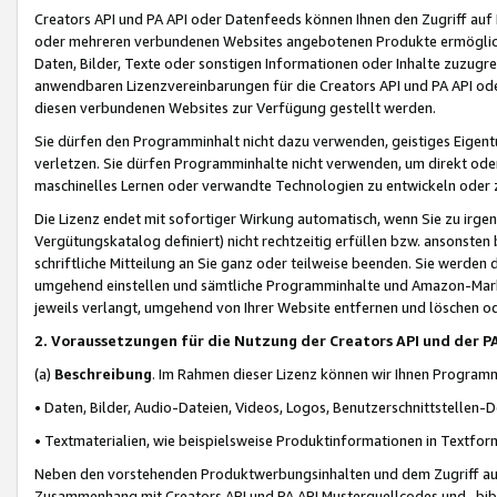
Creators API und PA API oder Datenfeeds können Ihnen den Zugriff auf D
oder mehreren verbundenen Websites angebotenen Produkte ermögliche
Daten, Bilder, Texte oder sonstigen Informationen oder Inhalte zuzugre
anwendbaren Lizenzvereinbarungen für die Creators API und PA API od
diesen verbundenen Websites zur Verfügung gestellt werden.
Sie dürfen den Programminhalt nicht dazu verwenden, geistiges Eigent
verletzen. Sie dürfen Programminhalte nicht verwenden, um direkt ode
maschinelles Lernen oder verwandte Technologien zu entwickeln oder zu
Die Lizenz endet mit sofortiger Wirkung automatisch, wenn Sie zu irg
Vergütungskatalog definiert) nicht rechtzeitig erfüllen bzw. ansonsten
schriftliche Mitteilung an Sie ganz oder teilweise beenden. Sie werden
umgehend einstellen und sämtliche Programminhalte und Amazon-Marke
jeweils verlangt, umgehend von Ihrer Website entfernen und löschen od
2. Voraussetzungen für die Nutzung der Creators API und der P
(a)
Beschreibung
. Im Rahmen dieser Lizenz können wir Ihnen Programmi
• Daten, Bilder, Audio-Dateien, Videos, Logos, Benutzerschnittstellen-
• Textmaterialien, wie beispielsweise Produktinformationen in Textfor
Neben den vorstehenden Produktwerbungsinhalten und dem Zugriff auf 
Zusammenhang mit Creators API und PA API Musterquellcodes und -bibli