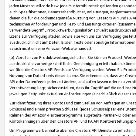
jeden Musterquellcode bzw. jede Musterbibliothek geltenden gesonder
auch Spezifikationen, Benutzerhandbücher, Anleitungen, Begleitmaterial
denen die für die ordnungsgemäße Nutzung von Creators API und PA A
technischen Anforderungen und Test- und Leistungskriterien (zusammen
verwendete Begriff „Produktwerbungsinhalte“ schließt ausdrücklich al
Lizenz zur Verfügung stellen, sowie alle von uns zur Verfügung gestel
ausdrücklich nicht auf Daten, Bilder, Texte oder sonstige Informatione
es sich nicht um eine Amazon-Website handelt.
(b) Abrufen von Produktwerbungsinhalten. Sie können Produkt-Werbein
ausdrückliche vorherige schriftliche Genehmigung erteilt haben, könn
wir über die Creators API Feeds zur Verfügung stellen. Wenn Sie Produk
Nutzung von Datenfeeds dieser Lizenz. Sie erkennen an, dass wir Creat
API oder Datenfeeds jederzeit ändern, auslaufen lassen oder neu veröffe
Verantwortung liegt, sicherzustellen, dass Ihr Zugriff auf die und Ihr
jeweiligen Zeitpunkt aktuellen Anforderungen (einschließlich dieser Liz
Zur Identifizierung Ihres Kontos und zum Stellen von Anfragen an Crea
Schlüssel und einem privaten Schlüssel (jedes Schlüsselpaar eine „Kon
Rahmen des Amazon-Partnerprogramms zugeteilte Partner-ID oder ein
Kontokennungen über den Creators API und PA API Kontoerstellungspro
Um Programmwerbeinhalte über die Creators API Dienste zu erhalten, m