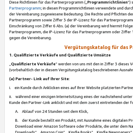
Diese Richtlinien für das Partnerprogramm („
Programmrichtlinien
“)
Partnerprogramm
; in diesen Programmrichtlinien verwendete und durch
der Vereinbarung zugewiesene Bedeutung. Die Rechte und Pflichten de
Partnerprogramm sowie Ziffer 3 der IP-Lizenz für das Partnerprogram
Einschränkung von Ziffer 6 Abs. (a) der Vereinbarung wird hiermit Fol
Partnerprogramm, die IP-Lizenz für das Partnerprogramm oder Ziffer 1
gegen die Vereinbarung.
Vergütungskatalog für das 
1. Qualifizierte Verkäufe und Qualifizierte Umsätze
„
Qualifizierte Verkäufe
“ werden von uns mit den in Ziffer 3 diese
(vorbehaltlich der in diesem Vergütungskatalog beschriebenen Ausnah
(a) Partner- Link auf Ihrer Site
:
i. ein Kunde durch Anklicken eines auf Ihrer Website platzierten Part
ii. während einer einzigen Internetsitzung eines der nachstehend unter (i)
Kunde den Partner-Link anklickt und mit dem zuerst eintretenden der f
A. Ablauf von 24 Stunden seit dem Klick,
B. der Kunde bestellt ein Produkt, mit Ausnahme eines digitalen P
Download einer Amazon Software oder Produkte, die unter dem N
Downloads“, „Amazon Coin“, „Kindle Books“, „Kindle Newspapers“, „