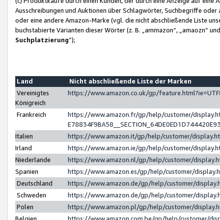
(c) Produktkäufe durch einen Kunden, der durch eine Anzeige auf eine 
Ausschreibungen und Auktionen über Schlagwörter, Suchbegriffe oder 
oder eine andere Amazon-Marke (vgl. die nicht abschließende Liste un
buchstabierte Varianten dieser Wörter (z. B. „ammazon“, „amaozn“ und „
Suchplatzierung
”);
Land
Nicht abschließende Liste der Marken
Vereinigtes
https://www.amazon.co.uk/gp/feature.html?ie=U
Königreich
Frankreich
https://www.amazon.fr/gp/help/customer/displa
E78834F9BA58__SECTION_64DE0ED1D744420E9
Italien
https://www.amazon.it/gp/help/customer/display
Irland
https://www.amazon.ie/gp/help/customer/displa
Niederlande
https://www.amazon.nl/gp/help/customer/display
Spanien
https://www.amazon.es/gp/help/customer/display
Deutschland
https://www.amazon.de/gp/help/customer/displa
Schweden
https://www.amazon.de/gp/help/customer/displa
Polen
https://www.amazon.pl/gp/help/customer/display
Belgien
https://www.amazon.com.be/gp/help/customer/d