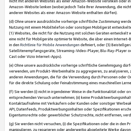
nicht mit anderen Websites als einer Amazon-Website verlinken oder i
Amazon-Website lenken (wobei jedoch Teile Ihrer Anwendung, die nich
anderen Websites als einer Amazon-Website enthalten dürfen).
(d) Ohne unsere ausdrückliche vorherige schriftliche Zustimmung werd
Nutzung mit einem Mobiltelefon oder sonstigen Mobilgerät entwickelt
(1) Websites, die nicht für die Nutzung mit solchen Geräten entwickelt
eine nicht für Mobilgeräte optimierte Website, die über einen Interne
in den
Richtlinie für Mobile Anwendungen
definiert, oder (3) Beistellge
Satellitenempfangsgeräte, Streaming-Video-Player, Blu-Ray-Player ode
Cast oder Vizio Internet-Apps).
(e) Ohne unsere ausdrückliche vorherige schriftliche Genehmigung dürfe
verwenden, um Produkt-Werbeinhalte zu aggregieren, zu analysieren, 
anderen Anwendungen, die für die Verwendung durch Personen oder Or
für die direkte Schulung oder Feinabstimmung eines maschinellen Lern
(f) Sie werden (i) nicht in irgendeiner Weise in die Funktionalität ode
entsprechenden Versuch unternehmen; (ii) keine Produktwerbungsinha
Kontaktaufnahme mit Verkäufern oder Kunden oder sonstiger Werbeaktiv
API, Datenfeeds, Produktwerbungsinhalten oder Spezifikationen erschei
Eigentumsrechte oder gewerblicher Schutzrechte, nicht entfernen, verd
(g) Sie werden nicht versuchen, (i) die Spezifikationen oder die in de
manipulieren, zu reparieren oder anderweitig abgeleitete Werke davon z