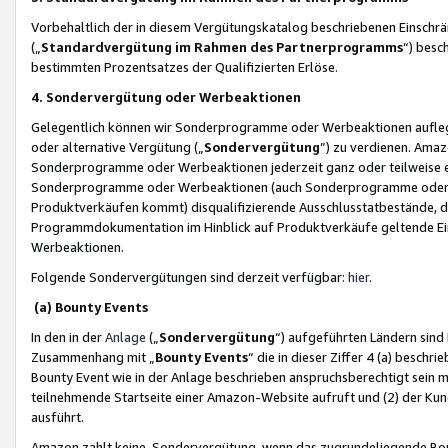
Vorbehaltlich der in diesem Vergütungskatalog beschriebenen Einschr
(„
Standardvergütung im Rahmen des Partnerprogramms
“) besc
bestimmten Prozentsatzes der Qualifizierten Erlöse.
4. Sondervergütung oder Werbeaktionen
Gelegentlich können wir Sonderprogramme oder Werbeaktionen auflegen,
oder alternative Vergütung („
Sondervergütung
”) zu verdienen. Amazo
Sonderprogramme oder Werbeaktionen jederzeit ganz oder teilweise einz
Sonderprogramme oder Werbeaktionen (auch Sonderprogramme oder We
Produktverkäufen kommt) disqualifizierende Ausschlusstatbestände, di
Programmdokumentation im Hinblick auf Produktverkäufe geltende E
Werbeaktionen.
Folgende Sondervergütungen sind derzeit verfügbar:
hier
.
(a) Bounty Events
In den in der
Anlage
(„
Sondervergütung
“) aufgeführten Ländern sind
Zusammenhang mit „
Bounty Events
“ die in dieser Ziffer 4 (a) besch
Bounty Event wie in der Anlage beschrieben anspruchsberechtigt sein mu
teilnehmende Startseite einer Amazon-Website aufruft und (2) der Kun
ausführt.
Amazon zahlt keine Sondervergütung, wenn das zugrundeliegende Boun