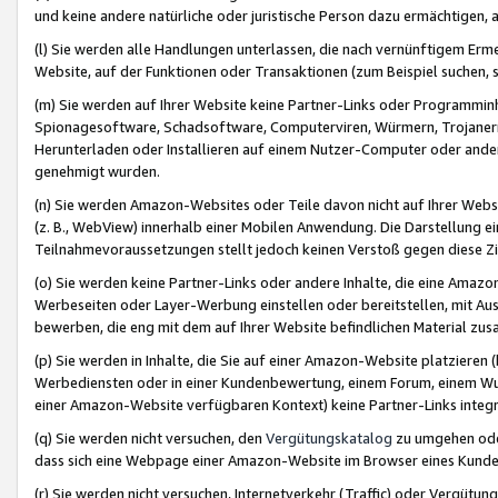
und keine andere natürliche oder juristische Person dazu ermächtigen, a
(l) Sie werden alle Handlungen unterlassen, die nach vernünftigem Erme
Website, auf der Funktionen oder Transaktionen (zum Beispiel suchen, s
(m) Sie werden auf Ihrer Website keine Partner-Links oder Programmin
Spionagesoftware, Schadsoftware, Computerviren, Würmern, Trojaner
Herunterladen oder Installieren auf einem Nutzer-Computer oder ande
genehmigt wurden.
(n) Sie werden Amazon-Websites oder Teile davon nicht auf Ihrer Websi
(z. B., WebView) innerhalb einer Mobilen Anwendung. Die Darstellung ein
Teilnahmevoraussetzungen stellt jedoch keinen Verstoß gegen diese Zif
(o) Sie werden keine Partner-Links oder andere Inhalte, die eine Am
Werbeseiten oder Layer-Werbung einstellen oder bereitstellen, mit Au
bewerben, die eng mit dem auf Ihrer Website befindlichen Material z
(p) Sie werden in Inhalte, die Sie auf einer Amazon-Website platzier
Werbediensten oder in einer Kundenbewertung, einem Forum, einem Wun
einer Amazon-Website verfügbaren Kontext) keine Partner-Links integr
(q) Sie werden nicht versuchen, den
Vergütungskatalog
zu umgehen oder
dass sich eine Webpage einer Amazon-Website im Browser eines Kunden 
(r) Sie werden nicht versuchen, Internetverkehr (Traffic) oder Vergü