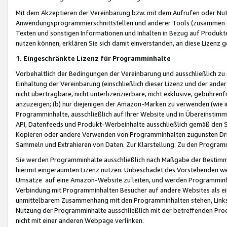
Mit dem Akzeptieren der Vereinbarung bzw. mit dem Aufrufen oder Nutz
Anwendungsprogrammierschnittstellen und anderer Tools (zusammen die
Texten und sonstigen Informationen und Inhalten in Bezug auf Produkte
nutzen können, erklären Sie sich damit einverstanden, an diese Lizenz 
1. Eingeschränkte Lizenz für Programminhalte
Vorbehaltlich der Bedingungen der Vereinbarung und ausschließlich z
Einhaltung der Vereinbarung (einschließlich dieser Lizenz und der ande
nicht übertragbare, nicht unterlizenzierbare, nicht exklusive, gebühren
anzuzeigen; (b) nur diejenigen der Amazon-Marken zu verwenden (wie in 
Programminhalte, ausschließlich auf Ihrer Website und in Übereinstimmu
API, Datenfeeds und Produkt-Werbeinhalte ausschließlich gemäß den Spe
Kopieren oder andere Verwenden von Programminhalten zugunsten Dri
Sammeln und Extrahieren von Daten. Zur Klarstellung: Zu den Program
Sie werden Programminhalte ausschließlich nach Maßgabe der Besti
hiermit eingeräumten Lizenz nutzen. Unbeschadet des Vorstehenden we
Umsätze auf eine Amazon-Website zu leiten, und werden Programminhal
Verbindung mit Programminhalten Besucher auf andere Websites als ein
unmittelbarem Zusammenhang mit den Programminhalten stehen, Links z
Nutzung der Programminhalte ausschließlich mit der betreffenden Pr
nicht mit einer anderen Webpage verlinken.