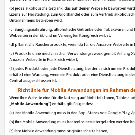
(b) jedes alkoholische Getränk, das auf deiner Webseite beworben wird
Lizenz zur Herstellung, zum Großhandel oder zum Vertrieb alkoholisch
Unternehmens betrieben wird,
(c) Säuglingsnahruhrung, alkoholische Getränke oder Tabakwaren und E
Webseiten in der EU und im Vereinigten Königreich wirbst,
(d) pflanzliche Raucherprodukte, wenn du für die Amazon-Webseite in B
(e) Produkte ohne medizinischen Verwendungszweck gemäß Anhang XVI 
Amazon-Webseite in Frankreich wirbst,
(f) jedes Produkt oder jede Dienstleistung, bei der es sich um ein Prod
erhältst eine Warnung, wenn ein Produkt oder eine Dienstleistung in de
Central ausgeschlossen ist.
Richtlinie für Mobile Anwendungen im Rahmen de
Wenn Ihre Website eine für die Nutzung auf Mobiltelefonen, Tablets 
„
Mobile Anwendung
“) enthält, gilt Folgendes:
(a) Ihre Mobile Anwendung muss in den App-Stores von Google Play, A
(b) Ihre Mobile Anwendung muss kostenlos heruntergeladen werden könn
(c) Ihre Mobile Anwendung muss originäre Inhalte haben,