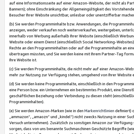
auf eine Informationsseite auf einer Amazon-Website, der nicht als Part
Bannern); ohne Einschränkung der Allgemeingültigkeit des Vorstehende
Besucher Ihrer Website unsichtbar, unlesbar oder unentzifferbar mache
(b) Sie werden Programminhalte bzw. Anwendungen, die Programminhalt
anzeigen, weder verkaufen noch weiterverkaufen, weitergeben, unterli
innerhalb von Werbung außerhalb Ihrer Website (einschließlich Werbun
Website oder einem Dienst (einschließlich Social Networking-Website
Rechte an den Programminhalten oder auf die Programminhalte an eine a
übertragen müssten, und Sie werden keine mit Ihrem Partner-Tag formati
Ihre Website ist.
(c) Sie werden Programminhalte, die nicht mehr auf einer Amazon-Websit
mehr zur Nutzung zur Verfügung stehen, umgehend von Ihrer Website e
(d) Sie werden keine Programminhalte, einschließlich in den Programmin
eine Person bzw. ein Unternehmen ein bestimmtes Produkt, eine Dienstle
geschäftlichen Beziehung oder Verbindung zu diesen steht (einschließli
Programminhalten).
(e) Sie werden Amazon-Marken (wie in den
Markenrichtlinien
definiert) 
„ammazon“, „amaozn“ und „kindel“) nicht zwecks Nutzung in einer Suc
Versuch unternehmen). Zusätzlich zu sonstigen Amazon zur Verfügung 
sorgen, dass von uns benannte Suchmaschinen Geschützte Begriffe (wie 