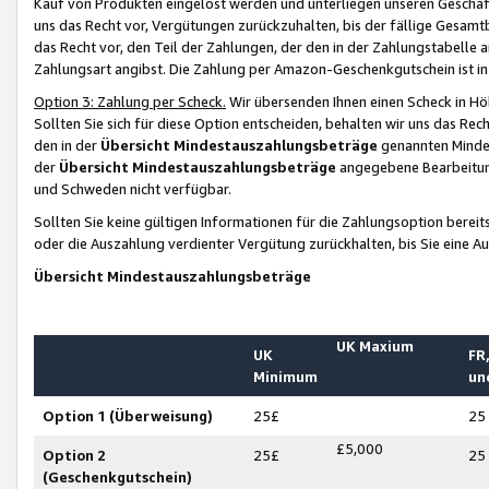
Kauf von Produkten eingelöst werden und unterliegen unseren Geschäf
uns das Recht vor, Vergütungen zurückzuhalten, bis der fällige Gesamt
das Recht vor, den Teil der Zahlungen, der den in der Zahlungstabelle 
Zahlungsart angibst. Die Zahlung per Amazon-Geschenkgutschein ist in
Option 3: Zahlung per Scheck.
Wir übersenden Ihnen einen Scheck in Höh
Sollten Sie sich für diese Option entscheiden, behalten wir uns das Rec
den in der
Übersicht Mindestauszahlungsbeträge
genannten Mindest
der
Übersicht Mindestauszahlungsbeträge
angegebene Bearbeitung
und Schweden nicht verfügbar.
Sollten Sie keine gültigen Informationen für die Zahlungsoption bereit
oder die Auszahlung verdienter Vergütung zurückhalten, bis Sie eine A
Übersicht Mindestauszahlungsbeträge
UK Maxium
UK
FR,
Minimum
un
Option 1 (Überweisung)
25£
25
£5,000
Option 2
25£
25
(Geschenkgutschein)