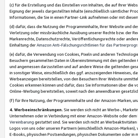
(c) für die Erstellung und das Einstellen von Inhalten, die auf Ihrer We
Eignung der jeweils dargestellten Inhalte (einschließlich sämtlicher 
Informationen, die Sie in einen Partner-Link aufnehmen oder mit diese
(d) dafür, dass die Nutzung der Programminhalte, Ihrer Website und des 
Verletzung oder missbräuchliche Ausübung unserer Rechte bzw. der Recht
Markenrechte, Datenschutzrechte, Veröffentlichungsrechte oder anderer
Einhaltung der
Amazon Anti-Fälschungsrichtlinien für das Partnerpro
(e) dafür, die Verwendung von Cookies, Pixeln und anderen Technologien
Besuchern gesammelten Daten in Übereinstimmung mit den geltenden Ge
und angemessen darzustellen und auf andere Weise die geltenden geset
in sonstiger Weise, einschließlich des ggf. anzuzeigenden Hinweises, d
Werbeanzeigen bereitstellen, von den Besuchern Ihrer Website unmitte
Cookies erkennen können und dafür, dass Sie Informationen über die v
Online-Werbung bereitstellen, soweit nach den anwendbaren gesetzlic
(f) für Ihre Nutzung, der Programminhalte und der Amazon-Marken, u
4. Werbeeinschränkungen.
Sie werden sich nicht an Werbe-, Market
Unternehmen oder in Verbindung mit einer Amazon-Website oder dem Pa
Vereinbarung
gestattet sind. Sie werden sich nicht an Werbeaktivitäten
Logos von uns oder unseren Partnern (einschließlich Amazon-Marken), 
E-Books, physischen Postsendungen, physischen Dokumenten oder in 