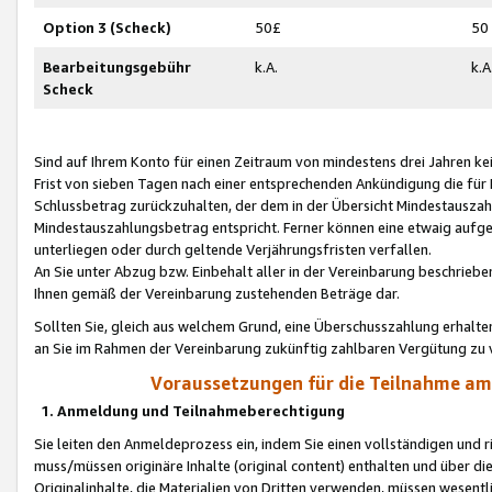
Option 3 (Scheck)
50£
50
Bearbeitungsgebühr
k.A.
k.A
Scheck
Sind auf Ihrem Konto für einen Zeitraum von mindestens drei Jahren kein
Frist von sieben Tagen nach einer entsprechenden Ankündigung die für
Schlussbetrag zurückzuhalten, der dem in der Übersicht Mindestausz
Mindestauszahlungsbetrag entspricht. Ferner können eine etwaig aufg
unterliegen oder durch geltende Verjährungsfristen verfallen.
An Sie unter Abzug bzw. Einbehalt aller in der Vereinbarung beschrieb
Ihnen gemäß der Vereinbarung zustehenden Beträge dar.
Sollten Sie, gleich aus welchem Grund, eine Überschusszahlung erhalte
an Sie im Rahmen der Vereinbarung zukünftig zahlbaren Vergütung zu 
Voraussetzungen für die Teilnahme a
1. Anmeldung und Teilnahmeberechtigung
Sie leiten den Anmeldeprozess ein, indem Sie einen vollständigen und 
muss/müssen originäre Inhalte (original content) enthalten und über d
Originalinhalte, die Materialien von Dritten verwenden, müssen wese