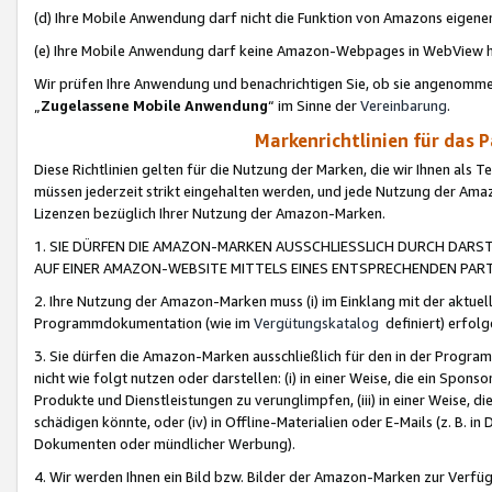
(d) Ihre Mobile Anwendung darf nicht die Funktion von Amazons eige
(e) Ihre Mobile Anwendung darf keine Amazon-Webpages in WebView 
Wir prüfen Ihre Anwendung und benachrichtigen Sie, ob sie angenomm
„
Zugelassene Mobile Anwendung
“ im Sinne der
Vereinbarung
.
Markenrichtlinien für das 
Diese Richtlinien gelten für die Nutzung der Marken, die wir Ihnen als 
müssen jederzeit strikt eingehalten werden, und jede Nutzung der Ama
Lizenzen bezüglich Ihrer Nutzung der Amazon-Marken.
1. SIE DÜRFEN DIE AMAZON-MARKEN AUSSCHLIESSLICH DURCH DARS
AUF EINER AMAZON-WEBSITE MITTELS EINES ENTSPRECHENDEN PART
2. Ihre Nutzung der Amazon-Marken muss (i) im Einklang mit der aktuells
Programmdokumentation (wie im
Vergütungskatalog
definiert) erfolg
3. Sie dürfen die Amazon-Marken ausschließlich für den in der Progr
nicht wie folgt nutzen oder darstellen: (i) in einer Weise, die ein Spo
Produkte und Dienstleistungen zu verunglimpfen, (iii) in einer Weise
schädigen könnte, oder (iv) in Offline-Materialien oder E-Mails (z. B.
Dokumenten oder mündlicher Werbung).
4. Wir werden Ihnen ein Bild bzw. Bilder der Amazon-Marken zur Verfüg