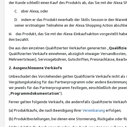
der Kunde schließt einen Kauf des Produkts ab, das Sie mit der Alexa 
C. über Alexa, oder
D. indem er das Produkt innerhalb der Skills Session in den Waren
seiner erstmaligen Teilnahme an der Alexa Shopping Action abschlie
iii. das Produkt, das Sie mit der Alexa-Einkaufsaktion vorgestellt ha
ihm bezahlt.
Die aus den einzelnen Qualifizierten Verkäufen generierten „
Qualifizi
Qualifizierten Verkäufe einnehmen, abzüglich etwaiger Versandkosten
Mehrwertsteuer), Servicegebühren, Gutschriften, Preisnachlässe, Bear
2. Ausgeschlossene Verkäufe
Unbeschadet des Vorstehenden gelten Qualifizierte Verkäufe nicht als
Vergütungskatalog für das Partnerprogramm oder andere Bestimmungen,
wir jeweils für das Partnerprogramm festlegen, einschließlich der jewe
„
Programmdokumentation
“).
Ferner gelten folgende Verkäufe, die andernfalls Qualifizierte Verkä
(a) Produktkäufe, die nach Beendigung Ihrer
Vereinbarung
erfolgen;
(b) Produktbestellungen, bei denen eine Stornierung, Rückgabe oder R