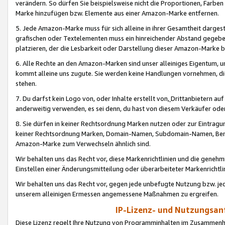
verändern. So dürfen Sie beispielsweise nicht die Proportionen, Farb
Marke hinzufügen bzw. Elemente aus einer Amazon-Marke entfernen.
5. Jede Amazon-Marke muss für sich alleine in ihrer Gesamtheit darge
grafischen oder Textelementen muss ein hinreichender Abstand gegebe
platzieren, der die Lesbarkeit oder Darstellung dieser Amazon-Marke b
6. Alle Rechte an den Amazon-Marken sind unser alleiniges Eigentum, 
kommt alleine uns zugute. Sie werden keine Handlungen vornehmen, 
stehen.
7. Du darfst kein Logo von, oder Inhalte erstellt von,
Drittanbietern au
anderweitig verwenden, es sei denn, du hast von diesem Verkäufer oder
8. Sie dürfen in keiner Rechtsordnung Marken nutzen oder zur Eintragu
keiner Rechtsordnung Marken, Domain-Namen, Subdomain-Namen, Benu
Amazon-Marke zum Verwechseln ähnlich sind.
Wir behalten uns das Recht vor, diese Markenrichtlinien und die gene
Einstellen einer Änderungsmitteilung oder überarbeiteter Markenricht
Wir behalten uns das Recht vor, gegen jede unbefugte Nutzung bzw. jede 
unserem alleinigen Ermessen angemessene Maßnahmen zu ergreifen.
IP-Lizenz- und Nutzungsan
Diese Lizenz regelt Ihre Nutzung von Programminhalten im Zusammen