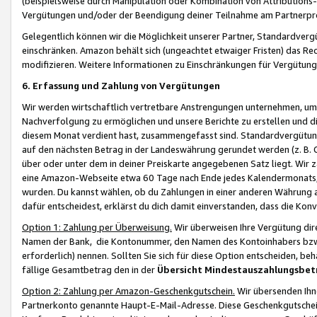
(beispielsweise durch Manipulation oder Kombination von Attributions-
Vergütungen und/oder der Beendigung deiner Teilnahme am Partnerp
Gelegentlich können wir die Möglichkeit unserer Partner, Standardv
einschränken. Amazon behält sich (ungeachtet etwaiger Fristen) das Re
modifizieren. Weitere Informationen zu Einschränkungen für Vergütung
6. Erfassung und Zahlung von Vergütungen
Wir werden wirtschaftlich vertretbare Anstrengungen unternehmen, um 
Nachverfolgung zu ermöglichen und unsere Berichte zu erstellen und di
diesem Monat verdient hast, zusammengefasst sind. Standardvergütung
auf den nächsten Betrag in der Landeswährung gerundet werden (z. B. C
über oder unter dem in deiner Preiskarte angegebenen Satz liegt. Wir
eine Amazon-Webseite etwa 60 Tage nach Ende jedes Kalendermonats, i
wurden. Du kannst wählen, ob du Zahlungen in einer anderen Währung
dafür entscheidest, erklärst du dich damit einverstanden, dass die K
Option 1: Zahlung per Überweisung.
Wir überweisen Ihre Vergütung dir
Namen der Bank, die Kontonummer, den Namen des Kontoinhabers bzw. a
erforderlich) nennen. Sollten Sie sich für diese Option entscheiden, be
fällige Gesamtbetrag den in der
Übersicht Mindestauszahlungsbet
Option 2: Zahlung per Amazon-Geschenkgutschein.
Wir übersenden Ihne
Partnerkonto genannte Haupt-E-Mail-Adresse. Diese Geschenkgutschei