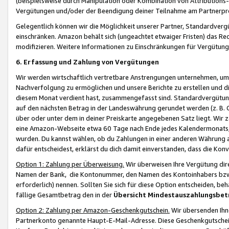
(beispielsweise durch Manipulation oder Kombination von Attributions-
Vergütungen und/oder der Beendigung deiner Teilnahme am Partnerp
Gelegentlich können wir die Möglichkeit unserer Partner, Standardv
einschränken. Amazon behält sich (ungeachtet etwaiger Fristen) das Re
modifizieren. Weitere Informationen zu Einschränkungen für Vergütung
6. Erfassung und Zahlung von Vergütungen
Wir werden wirtschaftlich vertretbare Anstrengungen unternehmen, um 
Nachverfolgung zu ermöglichen und unsere Berichte zu erstellen und di
diesem Monat verdient hast, zusammengefasst sind. Standardvergütung
auf den nächsten Betrag in der Landeswährung gerundet werden (z. B. C
über oder unter dem in deiner Preiskarte angegebenen Satz liegt. Wir
eine Amazon-Webseite etwa 60 Tage nach Ende jedes Kalendermonats, i
wurden. Du kannst wählen, ob du Zahlungen in einer anderen Währung
dafür entscheidest, erklärst du dich damit einverstanden, dass die K
Option 1: Zahlung per Überweisung.
Wir überweisen Ihre Vergütung dir
Namen der Bank, die Kontonummer, den Namen des Kontoinhabers bzw. a
erforderlich) nennen. Sollten Sie sich für diese Option entscheiden, be
fällige Gesamtbetrag den in der
Übersicht Mindestauszahlungsbet
Option 2: Zahlung per Amazon-Geschenkgutschein.
Wir übersenden Ihne
Partnerkonto genannte Haupt-E-Mail-Adresse. Diese Geschenkgutschei