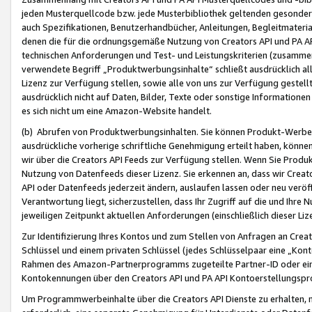
jeden Musterquellcode bzw. jede Musterbibliothek geltenden gesonder
auch Spezifikationen, Benutzerhandbücher, Anleitungen, Begleitmaterial
denen die für die ordnungsgemäße Nutzung von Creators API und PA A
technischen Anforderungen und Test- und Leistungskriterien (zusammen
verwendete Begriff „Produktwerbungsinhalte“ schließt ausdrücklich al
Lizenz zur Verfügung stellen, sowie alle von uns zur Verfügung gestel
ausdrücklich nicht auf Daten, Bilder, Texte oder sonstige Informatione
es sich nicht um eine Amazon-Website handelt.
(b) Abrufen von Produktwerbungsinhalten. Sie können Produkt-Werbein
ausdrückliche vorherige schriftliche Genehmigung erteilt haben, könn
wir über die Creators API Feeds zur Verfügung stellen. Wenn Sie Produk
Nutzung von Datenfeeds dieser Lizenz. Sie erkennen an, dass wir Creat
API oder Datenfeeds jederzeit ändern, auslaufen lassen oder neu veröffe
Verantwortung liegt, sicherzustellen, dass Ihr Zugriff auf die und Ihr
jeweiligen Zeitpunkt aktuellen Anforderungen (einschließlich dieser Liz
Zur Identifizierung Ihres Kontos und zum Stellen von Anfragen an Crea
Schlüssel und einem privaten Schlüssel (jedes Schlüsselpaar eine „Kon
Rahmen des Amazon-Partnerprogramms zugeteilte Partner-ID oder ein
Kontokennungen über den Creators API und PA API Kontoerstellungspro
Um Programmwerbeinhalte über die Creators API Dienste zu erhalten, m