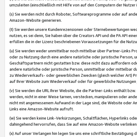
umzuleiten (einschließlich mit Hilfe von auf den Computern der Nutzer i
(s) Sie werden nicht durch Roboter, Softwareprogramme oder auf andere
Amazon-Website generieren.
(t) Sie werden unsere Kundenrezensionen oder Sternebewertungen wed
nutzen, es sei denn, Sie haben über die Creators API und die PA API e
erfüllen die in der Lizenz beschriebenen Voraussetzungen für die Nutzu
(u) Sie werden weder unmittelbar noch mittelbar über Partner-Links P
oder zu Nutzung durch eine andere natürliche oder juristische Person,
Geschäftspartnern nicht gestatten bzw. diese nicht dazu auffordern od
andere natürliche oder juristische Person, unmittelbar oder mittelbar
zu Wiederverkaufs- oder gewerblichen Zwecken (gleich welcher Art) 
auf Ihrer Website zum Wiederverkauf oder für gewerbliche Nutzungen 
(v) Sie werden die URL Ihrer Website, die die Partner-Links enthält b
werden, nicht in einer Weise tarnen, verstecken, manipulieren oder and
nicht mit angemessenem Aufwand in der Lage sind, die Website oder A
Links eine Amazon-Website aufruft.
(w) Sie werden keine Link-Verkürzungen, Schaltflächen, Hyperlinks ode
dahingehend hervorrufen, dass Sie auf eine Amazon-Website verlinken
(x) Auf unser Verlangen hin legen Sie uns eine schriftliche Bestätigung