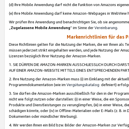
(d) Ihre Mobile Anwendung darf nicht die Funktion von Amazons eige
(e) Ihre Mobile Anwendung darf keine Amazon-Webpages in WebView 
Wir prüfen Ihre Anwendung und benachrichtigen Sie, ob sie angenomm
„
Zugelassene Mobile Anwendung
“ im Sinne der
Vereinbarung
.
Markenrichtlinien für das 
Diese Richtlinien gelten für die Nutzung der Marken, die wir Ihnen als 
müssen jederzeit strikt eingehalten werden, und jede Nutzung der Ama
Lizenzen bezüglich Ihrer Nutzung der Amazon-Marken.
1. SIE DÜRFEN DIE AMAZON-MARKEN AUSSCHLIESSLICH DURCH DARS
AUF EINER AMAZON-WEBSITE MITTELS EINES ENTSPRECHENDEN PART
2. Ihre Nutzung der Amazon-Marken muss (i) im Einklang mit der aktuells
Programmdokumentation (wie im
Vergütungskatalog
definiert) erfolg
3. Sie dürfen die Amazon-Marken ausschließlich für den in der Progr
nicht wie folgt nutzen oder darstellen: (i) in einer Weise, die ein Spo
Produkte und Dienstleistungen zu verunglimpfen, (iii) in einer Weise
schädigen könnte, oder (iv) in Offline-Materialien oder E-Mails (z. B.
Dokumenten oder mündlicher Werbung).
4. Wir werden Ihnen ein Bild bzw. Bilder der Amazon-Marken zur Verfüg