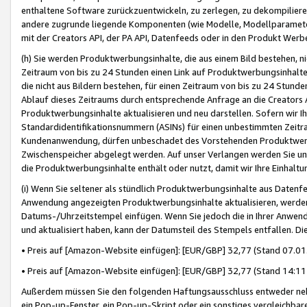
enthaltene Software zurückzuentwickeln, zu zerlegen, zu dekompilier
andere zugrunde liegende Komponenten (wie Modelle, Modellparameter
mit der Creators API, der PA API, Datenfeeds oder in den Produkt Werb
(h) Sie werden Produktwerbungsinhalte, die aus einem Bild bestehen, ni
Zeitraum von bis zu 24 Stunden einen Link auf Produktwerbungsinhalte
die nicht aus Bildern bestehen, für einen Zeitraum von bis zu 24 Stund
Ablauf dieses Zeitraums durch entsprechende Anfrage an die Creators 
Produktwerbungsinhalte aktualisieren und neu darstellen. Sofern wir Ih
Standardidentifikationsnummern (ASINs) für einen unbestimmten Zeitra
Kundenanwendung, dürfen unbeschadet des Vorstehenden Produktwerbu
Zwischenspeicher abgelegt werden. Auf unser Verlangen werden Sie un
die Produktwerbungsinhalte enthält oder nutzt, damit wir Ihre Einhalt
(i) Wenn Sie seltener als stündlich Produktwerbungsinhalte aus Datenfe
Anwendung angezeigten Produktwerbungsinhalte aktualisieren, werden 
Datums-/Uhrzeitstempel einfügen. Wenn Sie jedoch die in Ihrer Anwe
und aktualisiert haben, kann der Datumsteil des Stempels entfallen. Dies
• Preis auf [Amazon-Website einfügen]: [EUR/GBP] 32,77 (Stand 07.01.
• Preis auf [Amazon-Website einfügen]: [EUR/GBP] 32,77 (Stand 14:11 
Außerdem müssen Sie den folgenden Haftungsausschluss entweder neb
ein Pop-up-Fenster, ein Pop-up-Skript oder ein sonstiges vergleichba