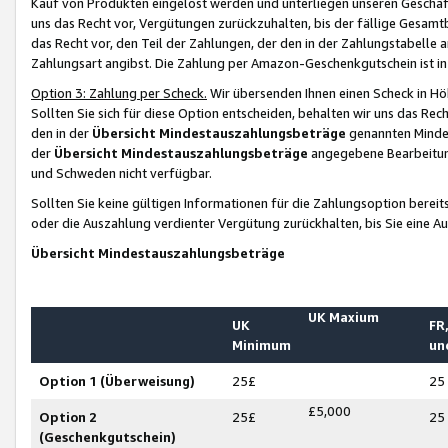
Kauf von Produkten eingelöst werden und unterliegen unseren Geschäf
uns das Recht vor, Vergütungen zurückzuhalten, bis der fällige Gesamt
das Recht vor, den Teil der Zahlungen, der den in der Zahlungstabelle 
Zahlungsart angibst. Die Zahlung per Amazon-Geschenkgutschein ist in
Option 3: Zahlung per Scheck.
Wir übersenden Ihnen einen Scheck in Höh
Sollten Sie sich für diese Option entscheiden, behalten wir uns das Rec
den in der
Übersicht Mindestauszahlungsbeträge
genannten Mindest
der
Übersicht Mindestauszahlungsbeträge
angegebene Bearbeitung
und Schweden nicht verfügbar.
Sollten Sie keine gültigen Informationen für die Zahlungsoption bereit
oder die Auszahlung verdienter Vergütung zurückhalten, bis Sie eine A
Übersicht Mindestauszahlungsbeträge
UK Maxium
UK
FR,
Minimum
un
Option 1 (Überweisung)
25£
25
£5,000
Option 2
25£
25
(Geschenkgutschein)