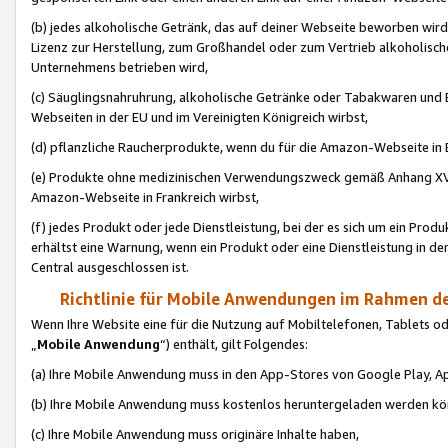
(b) jedes alkoholische Getränk, das auf deiner Webseite beworben wird
Lizenz zur Herstellung, zum Großhandel oder zum Vertrieb alkoholisch
Unternehmens betrieben wird,
(c) Säuglingsnahruhrung, alkoholische Getränke oder Tabakwaren und E
Webseiten in der EU und im Vereinigten Königreich wirbst,
(d) pflanzliche Raucherprodukte, wenn du für die Amazon-Webseite in B
(e) Produkte ohne medizinischen Verwendungszweck gemäß Anhang XVI 
Amazon-Webseite in Frankreich wirbst,
(f) jedes Produkt oder jede Dienstleistung, bei der es sich um ein Prod
erhältst eine Warnung, wenn ein Produkt oder eine Dienstleistung in de
Central ausgeschlossen ist.
Richtlinie für Mobile Anwendungen im Rahmen de
Wenn Ihre Website eine für die Nutzung auf Mobiltelefonen, Tablets 
„
Mobile Anwendung
“) enthält, gilt Folgendes:
(a) Ihre Mobile Anwendung muss in den App-Stores von Google Play, A
(b) Ihre Mobile Anwendung muss kostenlos heruntergeladen werden könn
(c) Ihre Mobile Anwendung muss originäre Inhalte haben,