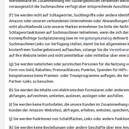
Werbeinhalte im Zusammenhang mit Suchergebnissen verwendet werden,
vorausgesetzt die Suchmaschine verfügt über entsprechende Ausschlu
(f) Sie werden nicht auf Schlagwörter, Suchbegriffe oder andere Ident
Amazon oder unseren verbundenen Unternehmen oder Abwandlungen bzw
nicht abschließende Liste unserer Marken entnehmen Sie bitte der Nich
Schlagwortauktionen auf Suchmaschinen teilnehmen, wenn die sich da
Kostenpflichtige Suchplatzierung (wie im
Vergütungskatalog
definiert
Suchmaschinen Links zur Verfügung stellen, damit Sie bei allgemeinen I
kostenfreien Suchergebnissen) auftauchen, solange Sie die
Vereinbaru
auf Ihre Website leiten und nicht unmittelbar oder mittelbar über eine
(g) Sie werden natürlichen oder juristischen Personen für die Nutzung 
Form von Geld, Rabatten, Preisnachlässen, Punkten, Spenden für Hilfs
beispielsweise keine Prämien- oder Treueprogramme auflegen, die Anrei
Partner-Links zu besuchen.
(h) Sie werden die Inhalte von elektronischen Formularen oder anderem M
abfangen, aufzeichnen, umleiten, auslesen, auslegen oder ausfüllen.
(i) Sie werden keine Kontodaten, die unsere Kunden im Zusammenhang 
Kunden der Amazon-Websites), abfragen, erheben, einholen, speichern,
(j) Sie werden Funktionen von Schaltflächen, Links oder andere Funkti
(k) Sie werden keine Bestellungen oder andere Geschäfte über eine Ama