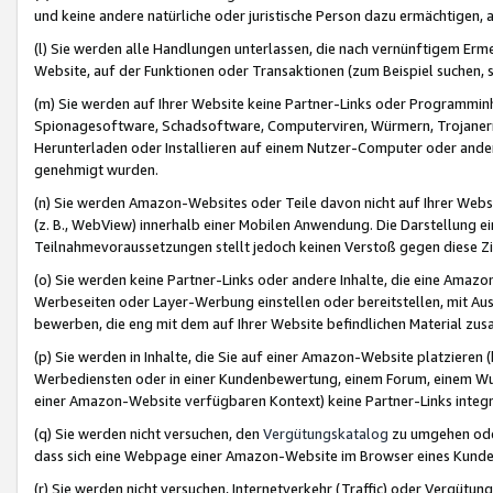
und keine andere natürliche oder juristische Person dazu ermächtigen, a
(l) Sie werden alle Handlungen unterlassen, die nach vernünftigem Erme
Website, auf der Funktionen oder Transaktionen (zum Beispiel suchen, s
(m) Sie werden auf Ihrer Website keine Partner-Links oder Programmin
Spionagesoftware, Schadsoftware, Computerviren, Würmern, Trojaner
Herunterladen oder Installieren auf einem Nutzer-Computer oder ande
genehmigt wurden.
(n) Sie werden Amazon-Websites oder Teile davon nicht auf Ihrer Websi
(z. B., WebView) innerhalb einer Mobilen Anwendung. Die Darstellung ein
Teilnahmevoraussetzungen stellt jedoch keinen Verstoß gegen diese Zif
(o) Sie werden keine Partner-Links oder andere Inhalte, die eine Am
Werbeseiten oder Layer-Werbung einstellen oder bereitstellen, mit Au
bewerben, die eng mit dem auf Ihrer Website befindlichen Material z
(p) Sie werden in Inhalte, die Sie auf einer Amazon-Website platzier
Werbediensten oder in einer Kundenbewertung, einem Forum, einem Wun
einer Amazon-Website verfügbaren Kontext) keine Partner-Links integr
(q) Sie werden nicht versuchen, den
Vergütungskatalog
zu umgehen oder
dass sich eine Webpage einer Amazon-Website im Browser eines Kunden 
(r) Sie werden nicht versuchen, Internetverkehr (Traffic) oder Vergü