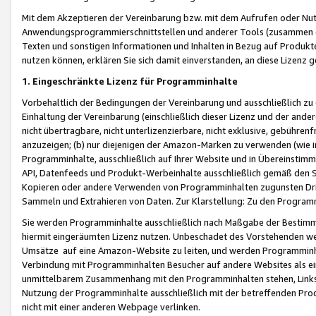
Mit dem Akzeptieren der Vereinbarung bzw. mit dem Aufrufen oder Nutz
Anwendungsprogrammierschnittstellen und anderer Tools (zusammen die
Texten und sonstigen Informationen und Inhalten in Bezug auf Produkte
nutzen können, erklären Sie sich damit einverstanden, an diese Lizenz 
1. Eingeschränkte Lizenz für Programminhalte
Vorbehaltlich der Bedingungen der Vereinbarung und ausschließlich z
Einhaltung der Vereinbarung (einschließlich dieser Lizenz und der ande
nicht übertragbare, nicht unterlizenzierbare, nicht exklusive, gebühren
anzuzeigen; (b) nur diejenigen der Amazon-Marken zu verwenden (wie in 
Programminhalte, ausschließlich auf Ihrer Website und in Übereinstimmu
API, Datenfeeds und Produkt-Werbeinhalte ausschließlich gemäß den Spe
Kopieren oder andere Verwenden von Programminhalten zugunsten Dri
Sammeln und Extrahieren von Daten. Zur Klarstellung: Zu den Program
Sie werden Programminhalte ausschließlich nach Maßgabe der Besti
hiermit eingeräumten Lizenz nutzen. Unbeschadet des Vorstehenden we
Umsätze auf eine Amazon-Website zu leiten, und werden Programminhal
Verbindung mit Programminhalten Besucher auf andere Websites als ein
unmittelbarem Zusammenhang mit den Programminhalten stehen, Links z
Nutzung der Programminhalte ausschließlich mit der betreffenden Pr
nicht mit einer anderen Webpage verlinken.