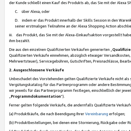
der Kunde schließt einen Kauf des Produkts ab, das Sie mit der Alexa 
C. über Alexa, oder
D. indem er das Produkt innerhalb der Skills Session in den Waren
seiner erstmaligen Teilnahme an der Alexa Shopping Action abschlie
iii. das Produkt, das Sie mit der Alexa-Einkaufsaktion vorgestellt ha
ihm bezahlt.
Die aus den einzelnen Qualifizierten Verkäufen generierten „
Qualifizi
Qualifizierten Verkäufe einnehmen, abzüglich etwaiger Versandkosten
Mehrwertsteuer), Servicegebühren, Gutschriften, Preisnachlässe, Bear
2. Ausgeschlossene Verkäufe
Unbeschadet des Vorstehenden gelten Qualifizierte Verkäufe nicht als
Vergütungskatalog für das Partnerprogramm oder andere Bestimmungen,
wir jeweils für das Partnerprogramm festlegen, einschließlich der jewe
„
Programmdokumentation
“).
Ferner gelten folgende Verkäufe, die andernfalls Qualifizierte Verkä
(a) Produktkäufe, die nach Beendigung Ihrer
Vereinbarung
erfolgen;
(b) Produktbestellungen, bei denen eine Stornierung, Rückgabe oder R