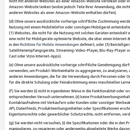
nicht mit anderen Websites als einer Amazon-Website verlinken oder i
Amazon-Website lenken (wobei jedoch Teile Ihrer Anwendung, die nich
anderen Websites als einer Amazon-Website enthalten dürfen).
(d) Ohne unsere ausdrückliche vorherige schriftliche Zustimmung werd
Nutzung mit einem Mobiltelefon oder sonstigen Mobilgerät entwickelt
(1) Websites, die nicht für die Nutzung mit solchen Geräten entwickelt
eine nicht für Mobilgeräte optimierte Website, die über einen Interne
in den
Richtlinie für Mobile Anwendungen
definiert, oder (3) Beistellge
Satellitenempfangsgeräte, Streaming-Video-Player, Blu-Ray-Player ode
Cast oder Vizio Internet-Apps).
(e) Ohne unsere ausdrückliche vorherige schriftliche Genehmigung dürfe
verwenden, um Produkt-Werbeinhalte zu aggregieren, zu analysieren, 
anderen Anwendungen, die für die Verwendung durch Personen oder Or
für die direkte Schulung oder Feinabstimmung eines maschinellen Lern
(f) Sie werden (i) nicht in irgendeiner Weise in die Funktionalität ode
entsprechenden Versuch unternehmen; (ii) keine Produktwerbungsinha
Kontaktaufnahme mit Verkäufern oder Kunden oder sonstiger Werbeaktiv
API, Datenfeeds, Produktwerbungsinhalten oder Spezifikationen erschei
Eigentumsrechte oder gewerblicher Schutzrechte, nicht entfernen, verd
(g) Sie werden nicht versuchen, (i) die Spezifikationen oder die in de
manipulieren, zu reparieren oder anderweitig abgeleitete Werke davon z