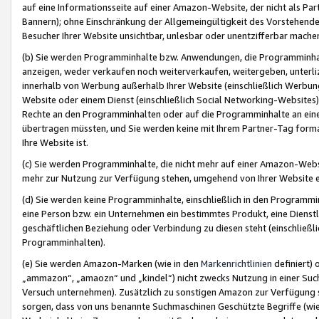
auf eine Informationsseite auf einer Amazon-Website, der nicht als Part
Bannern); ohne Einschränkung der Allgemeingültigkeit des Vorstehende
Besucher Ihrer Website unsichtbar, unlesbar oder unentzifferbar mache
(b) Sie werden Programminhalte bzw. Anwendungen, die Programminhalt
anzeigen, weder verkaufen noch weiterverkaufen, weitergeben, unterli
innerhalb von Werbung außerhalb Ihrer Website (einschließlich Werbun
Website oder einem Dienst (einschließlich Social Networking-Website
Rechte an den Programminhalten oder auf die Programminhalte an eine a
übertragen müssten, und Sie werden keine mit Ihrem Partner-Tag formati
Ihre Website ist.
(c) Sie werden Programminhalte, die nicht mehr auf einer Amazon-Websit
mehr zur Nutzung zur Verfügung stehen, umgehend von Ihrer Website e
(d) Sie werden keine Programminhalte, einschließlich in den Programmin
eine Person bzw. ein Unternehmen ein bestimmtes Produkt, eine Dienstle
geschäftlichen Beziehung oder Verbindung zu diesen steht (einschließli
Programminhalten).
(e) Sie werden Amazon-Marken (wie in den
Markenrichtlinien
definiert) 
„ammazon“, „amaozn“ und „kindel“) nicht zwecks Nutzung in einer Suc
Versuch unternehmen). Zusätzlich zu sonstigen Amazon zur Verfügung 
sorgen, dass von uns benannte Suchmaschinen Geschützte Begriffe (wie 