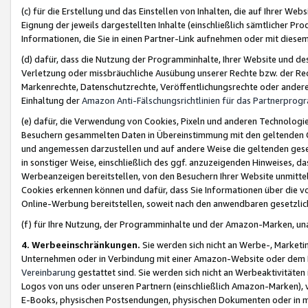
(c) für die Erstellung und das Einstellen von Inhalten, die auf Ihrer We
Eignung der jeweils dargestellten Inhalte (einschließlich sämtlicher 
Informationen, die Sie in einen Partner-Link aufnehmen oder mit diese
(d) dafür, dass die Nutzung der Programminhalte, Ihrer Website und des 
Verletzung oder missbräuchliche Ausübung unserer Rechte bzw. der Recht
Markenrechte, Datenschutzrechte, Veröffentlichungsrechte oder anderer
Einhaltung der
Amazon Anti-Fälschungsrichtlinien für das Partnerpro
(e) dafür, die Verwendung von Cookies, Pixeln und anderen Technologien
Besuchern gesammelten Daten in Übereinstimmung mit den geltenden Ge
und angemessen darzustellen und auf andere Weise die geltenden geset
in sonstiger Weise, einschließlich des ggf. anzuzeigenden Hinweises, d
Werbeanzeigen bereitstellen, von den Besuchern Ihrer Website unmitte
Cookies erkennen können und dafür, dass Sie Informationen über die v
Online-Werbung bereitstellen, soweit nach den anwendbaren gesetzlic
(f) für Ihre Nutzung, der Programminhalte und der Amazon-Marken, u
4. Werbeeinschränkungen.
Sie werden sich nicht an Werbe-, Market
Unternehmen oder in Verbindung mit einer Amazon-Website oder dem Pa
Vereinbarung
gestattet sind. Sie werden sich nicht an Werbeaktivitäten
Logos von uns oder unseren Partnern (einschließlich Amazon-Marken), 
E-Books, physischen Postsendungen, physischen Dokumenten oder in 