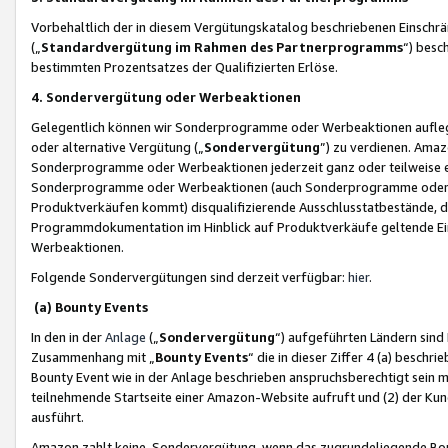
Vorbehaltlich der in diesem Vergütungskatalog beschriebenen Einschr
(„
Standardvergütung im Rahmen des Partnerprogramms
“) besc
bestimmten Prozentsatzes der Qualifizierten Erlöse.
4. Sondervergütung oder Werbeaktionen
Gelegentlich können wir Sonderprogramme oder Werbeaktionen auflegen,
oder alternative Vergütung („
Sondervergütung
”) zu verdienen. Amazo
Sonderprogramme oder Werbeaktionen jederzeit ganz oder teilweise einz
Sonderprogramme oder Werbeaktionen (auch Sonderprogramme oder We
Produktverkäufen kommt) disqualifizierende Ausschlusstatbestände, di
Programmdokumentation im Hinblick auf Produktverkäufe geltende E
Werbeaktionen.
Folgende Sondervergütungen sind derzeit verfügbar:
hier
.
(a) Bounty Events
In den in der
Anlage
(„
Sondervergütung
“) aufgeführten Ländern sind
Zusammenhang mit „
Bounty Events
“ die in dieser Ziffer 4 (a) besch
Bounty Event wie in der Anlage beschrieben anspruchsberechtigt sein mu
teilnehmende Startseite einer Amazon-Website aufruft und (2) der Kun
ausführt.
Amazon zahlt keine Sondervergütung, wenn das zugrundeliegende Boun