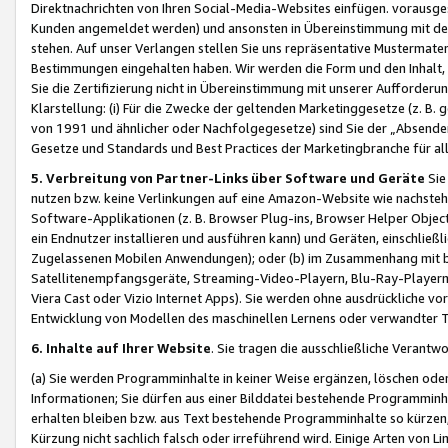
Direktnachrichten von Ihren Social-Media-Websites einfügen. vorausg
Kunden angemeldet werden) und ansonsten in Übereinstimmung mit der
stehen. Auf unser Verlangen stellen Sie uns repräsentative Mustermater
Bestimmungen eingehalten haben. Wir werden die Form und den Inhalt, di
Sie die Zertifizierung nicht in Übereinstimmung mit unserer Aufforderu
Klarstellung: (i) Für die Zwecke der geltenden Marketinggesetze (z. 
von 1991 und ähnlicher oder Nachfolgegesetze) sind Sie der „Absender“ j
Gesetze und Standards und Best Practices der Marketingbranche für 
5. Verbreitung von Partner-Links über Software und Geräte
Sie
nutzen bzw. keine Verlinkungen auf eine Amazon-Website wie nachsteh
Software-Applikationen (z. B. Browser Plug-ins, Browser Helper Objec
ein Endnutzer installieren und ausführen kann) und Geräten, einschlie
Zugelassenen Mobilen Anwendungen); oder (b) im Zusammenhang mit bzw.
Satellitenempfangsgeräte, Streaming-Video-Playern, Blu-Ray-Playern 
Viera Cast oder Vizio Internet Apps). Sie werden ohne ausdrückliche v
Entwicklung von Modellen des maschinellen Lernens oder verwandter 
6. Inhalte auf Ihrer Website
. Sie tragen die ausschließliche Verantwo
(a) Sie werden Programminhalte in keiner Weise ergänzen, löschen oder
Informationen; Sie dürfen aus einer Bilddatei bestehende Programminhal
erhalten bleiben bzw. aus Text bestehende Programminhalte so kürzen, 
Kürzung nicht sachlich falsch oder irreführend wird. Einige Arten von L