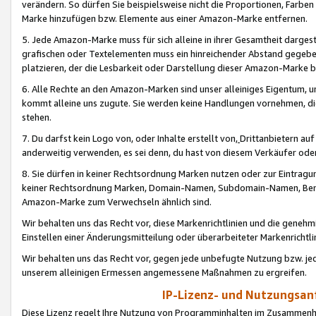
verändern. So dürfen Sie beispielsweise nicht die Proportionen, Farb
Marke hinzufügen bzw. Elemente aus einer Amazon-Marke entfernen.
5. Jede Amazon-Marke muss für sich alleine in ihrer Gesamtheit darge
grafischen oder Textelementen muss ein hinreichender Abstand gegebe
platzieren, der die Lesbarkeit oder Darstellung dieser Amazon-Marke b
6. Alle Rechte an den Amazon-Marken sind unser alleiniges Eigentum, 
kommt alleine uns zugute. Sie werden keine Handlungen vornehmen, 
stehen.
7. Du darfst kein Logo von, oder Inhalte erstellt von,
Drittanbietern au
anderweitig verwenden, es sei denn, du hast von diesem Verkäufer oder
8. Sie dürfen in keiner Rechtsordnung Marken nutzen oder zur Eintragu
keiner Rechtsordnung Marken, Domain-Namen, Subdomain-Namen, Benu
Amazon-Marke zum Verwechseln ähnlich sind.
Wir behalten uns das Recht vor, diese Markenrichtlinien und die gene
Einstellen einer Änderungsmitteilung oder überarbeiteter Markenricht
Wir behalten uns das Recht vor, gegen jede unbefugte Nutzung bzw. jede 
unserem alleinigen Ermessen angemessene Maßnahmen zu ergreifen.
IP-Lizenz- und Nutzungsan
Diese Lizenz regelt Ihre Nutzung von Programminhalten im Zusammen