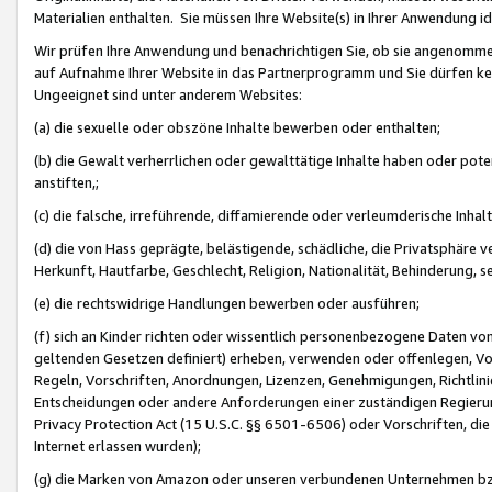
Materialien enthalten. Sie müssen Ihre Website(s) in Ihrer Anwendung ide
Wir prüfen Ihre Anwendung und benachrichtigen Sie, ob sie angenommen
auf Aufnahme Ihrer Website in das Partnerprogramm und Sie dürfen kei
Ungeeignet sind unter anderem Websites:
(a) die sexuelle oder obszöne Inhalte bewerben oder enthalten;
(b) die Gewalt verherrlichen oder gewalttätige Inhalte haben oder pot
anstiften,;
(c) die falsche, irreführende, diffamierende oder verleumderische Inha
(d) die von Hass geprägte, belästigende, schädliche, die Privatsphäre v
Herkunft, Hautfarbe, Geschlecht, Religion, Nationalität, Behinderung, 
(e) die rechtswidrige Handlungen bewerben oder ausführen;
(f) sich an Kinder richten oder wissentlich personenbezogene Daten vo
geltenden Gesetzen definiert) erheben, verwenden oder offenlegen, Vo
Regeln, Vorschriften, Anordnungen, Lizenzen, Genehmigungen, Richtlini
Entscheidungen oder andere Anforderungen einer zuständigen Regierung
Privacy Protection Act (15 U.S.C. §§ 6501-6506) oder Vorschriften, di
Internet erlassen wurden);
(g) die Marken von Amazon oder unseren verbundenen Unternehmen b