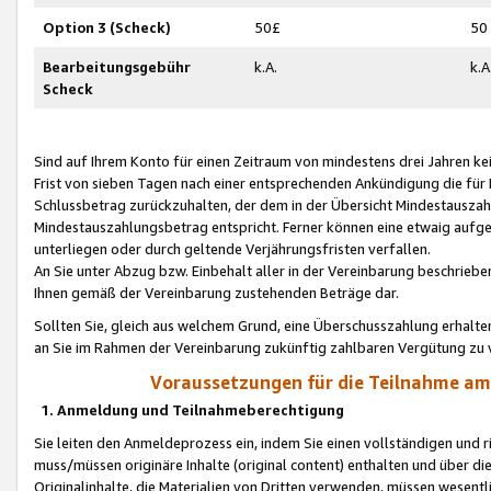
Option 3 (Scheck)
50£
50
Bearbeitungsgebühr
k.A.
k.A
Scheck
Sind auf Ihrem Konto für einen Zeitraum von mindestens drei Jahren kein
Frist von sieben Tagen nach einer entsprechenden Ankündigung die für
Schlussbetrag zurückzuhalten, der dem in der Übersicht Mindestausz
Mindestauszahlungsbetrag entspricht. Ferner können eine etwaig aufg
unterliegen oder durch geltende Verjährungsfristen verfallen.
An Sie unter Abzug bzw. Einbehalt aller in der Vereinbarung beschrieb
Ihnen gemäß der Vereinbarung zustehenden Beträge dar.
Sollten Sie, gleich aus welchem Grund, eine Überschusszahlung erhalte
an Sie im Rahmen der Vereinbarung zukünftig zahlbaren Vergütung zu 
Voraussetzungen für die Teilnahme a
1. Anmeldung und Teilnahmeberechtigung
Sie leiten den Anmeldeprozess ein, indem Sie einen vollständigen und 
muss/müssen originäre Inhalte (original content) enthalten und über d
Originalinhalte, die Materialien von Dritten verwenden, müssen wese