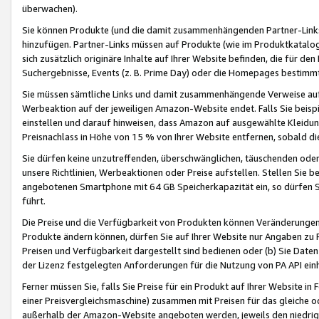
überwachen).
Sie können Produkte (und die damit zusammenhängenden Partner-Links)
hinzufügen. Partner-Links müssen auf Produkte (wie im Produktkatalog de
sich zusätzlich originäre Inhalte auf Ihrer Website befinden, die für 
Suchergebnisse, Events (z. B. Prime Day) oder die Homepages bestimmte
Sie müssen sämtliche Links und damit zusammenhängende Verweise auf z
Werbeaktion auf der jeweiligen Amazon-Website endet. Falls Sie beisp
einstellen und darauf hinweisen, dass Amazon auf ausgewählte Kleidun
Preisnachlass in Höhe von 15 % von Ihrer Website entfernen, sobald di
Sie dürfen keine unzutreffenden, überschwänglichen, täuschenden od
unsere Richtlinien, Werbeaktionen oder Preise aufstellen. Stellen Sie 
angebotenen Smartphone mit 64 GB Speicherkapazität ein, so dürfen S
führt.
Die Preise und die Verfügbarkeit von Produkten können Veränderungen 
Produkte ändern können, dürfen Sie auf Ihrer Website nur Angaben zu P
Preisen und Verfügbarkeit dargestellt sind bedienen oder (b) Sie Daten
der Lizenz festgelegten Anforderungen für die Nutzung von PA API einh
Ferner müssen Sie, falls Sie Preise für ein Produkt auf Ihrer Website in 
einer Preisvergleichsmaschine) zusammen mit Preisen für das gleiche o
außerhalb der Amazon-Website angeboten werden, jeweils den niedrigst