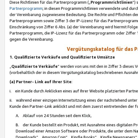
Diese Richtlinien für das Partnerprogramm („
Programmrichtlinien
“)
Partnerprogramm
; in diesen Programmrichtlinien verwendete und durch
der Vereinbarung zugewiesene Bedeutung. Die Rechte und Pflichten de
Partnerprogramm sowie Ziffer 3 der IP-Lizenz für das Partnerprogram
Einschränkung von Ziffer 6 Abs. (a) der Vereinbarung wird hiermit Fol
Partnerprogramm, die IP-Lizenz für das Partnerprogramm oder Ziffer 1
gegen die Vereinbarung.
Vergütungskatalog für das 
1. Qualifizierte Verkäufe und Qualifizierte Umsätze
„
Qualifizierte Verkäufe
“ werden von uns mit den in Ziffer 3 diese
(vorbehaltlich der in diesem Vergütungskatalog beschriebenen Ausnah
(a) Partner- Link auf Ihrer Site
:
i. ein Kunde durch Anklicken eines auf Ihrer Website platzierten Part
ii. während einer einzigen Internetsitzung eines der nachstehend unter (i)
Kunde den Partner-Link anklickt und mit dem zuerst eintretenden der f
A. Ablauf von 24 Stunden seit dem Klick,
B. der Kunde bestellt ein Produkt, mit Ausnahme eines digitalen P
Download einer Amazon Software oder Produkte, die unter dem N
Downloads“, „Amazon Coin“, „Kindle Books“, „Kindle Newspapers“, „