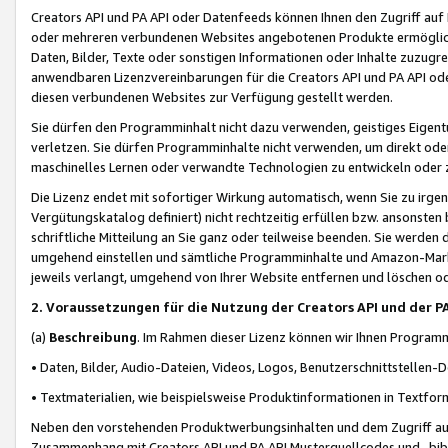
Creators API und PA API oder Datenfeeds können Ihnen den Zugriff auf D
oder mehreren verbundenen Websites angebotenen Produkte ermögliche
Daten, Bilder, Texte oder sonstigen Informationen oder Inhalte zuzugre
anwendbaren Lizenzvereinbarungen für die Creators API und PA API od
diesen verbundenen Websites zur Verfügung gestellt werden.
Sie dürfen den Programminhalt nicht dazu verwenden, geistiges Eigent
verletzen. Sie dürfen Programminhalte nicht verwenden, um direkt ode
maschinelles Lernen oder verwandte Technologien zu entwickeln oder zu
Die Lizenz endet mit sofortiger Wirkung automatisch, wenn Sie zu irg
Vergütungskatalog definiert) nicht rechtzeitig erfüllen bzw. ansonsten
schriftliche Mitteilung an Sie ganz oder teilweise beenden. Sie werden
umgehend einstellen und sämtliche Programminhalte und Amazon-Marke
jeweils verlangt, umgehend von Ihrer Website entfernen und löschen od
2. Voraussetzungen für die Nutzung der Creators API und der P
(a)
Beschreibung
. Im Rahmen dieser Lizenz können wir Ihnen Programmi
• Daten, Bilder, Audio-Dateien, Videos, Logos, Benutzerschnittstellen-
• Textmaterialien, wie beispielsweise Produktinformationen in Textfor
Neben den vorstehenden Produktwerbungsinhalten und dem Zugriff auf 
Zusammenhang mit Creators API und PA API Musterquellcodes und -bibli