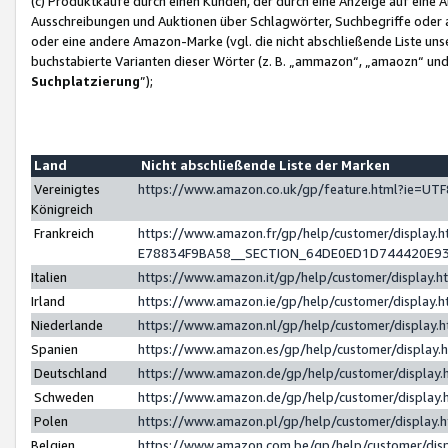
(c) Produktkäufe durch einen Kunden, der durch eine Anzeige auf eine 
Ausschreibungen und Auktionen über Schlagwörter, Suchbegriffe oder 
oder eine andere Amazon-Marke (vgl. die nicht abschließende Liste un
buchstabierte Varianten dieser Wörter (z. B. „ammazon“, „amaozn“ und „
Suchplatzierung
”);
Land
Nicht abschließende Liste der Marken
Vereinigtes
https://www.amazon.co.uk/gp/feature.html?ie=U
Königreich
Frankreich
https://www.amazon.fr/gp/help/customer/displa
E78834F9BA58__SECTION_64DE0ED1D744420E9
Italien
https://www.amazon.it/gp/help/customer/display
Irland
https://www.amazon.ie/gp/help/customer/displa
Niederlande
https://www.amazon.nl/gp/help/customer/display
Spanien
https://www.amazon.es/gp/help/customer/display
Deutschland
https://www.amazon.de/gp/help/customer/displa
Schweden
https://www.amazon.de/gp/help/customer/displa
Polen
https://www.amazon.pl/gp/help/customer/display
Belgien
https://www.amazon.com.be/gp/help/customer/d