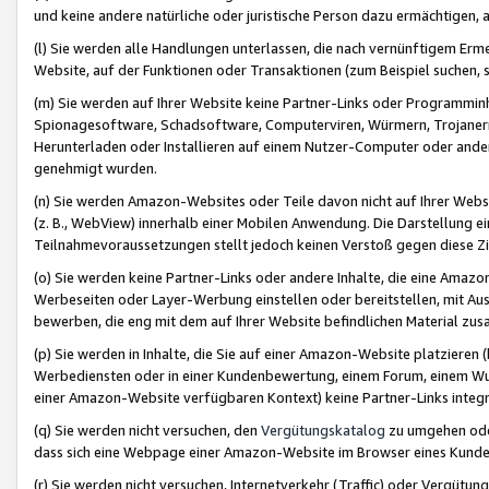
und keine andere natürliche oder juristische Person dazu ermächtigen, a
(l) Sie werden alle Handlungen unterlassen, die nach vernünftigem Erme
Website, auf der Funktionen oder Transaktionen (zum Beispiel suchen, s
(m) Sie werden auf Ihrer Website keine Partner-Links oder Programmin
Spionagesoftware, Schadsoftware, Computerviren, Würmern, Trojaner
Herunterladen oder Installieren auf einem Nutzer-Computer oder ande
genehmigt wurden.
(n) Sie werden Amazon-Websites oder Teile davon nicht auf Ihrer Websi
(z. B., WebView) innerhalb einer Mobilen Anwendung. Die Darstellung ein
Teilnahmevoraussetzungen stellt jedoch keinen Verstoß gegen diese Zif
(o) Sie werden keine Partner-Links oder andere Inhalte, die eine Am
Werbeseiten oder Layer-Werbung einstellen oder bereitstellen, mit Au
bewerben, die eng mit dem auf Ihrer Website befindlichen Material z
(p) Sie werden in Inhalte, die Sie auf einer Amazon-Website platzier
Werbediensten oder in einer Kundenbewertung, einem Forum, einem Wun
einer Amazon-Website verfügbaren Kontext) keine Partner-Links integr
(q) Sie werden nicht versuchen, den
Vergütungskatalog
zu umgehen oder
dass sich eine Webpage einer Amazon-Website im Browser eines Kunden 
(r) Sie werden nicht versuchen, Internetverkehr (Traffic) oder Vergü