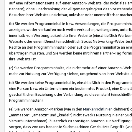
auf eine Informationsseite auf einer Amazon-Website, der nicht als Part
Bannern); ohne Einschränkung der Allgemeingültigkeit des Vorstehende
Besucher Ihrer Website unsichtbar, unlesbar oder unentzifferbar mache
(b) Sie werden Programminhalte bzw. Anwendungen, die Programminhalt
anzeigen, weder verkaufen noch weiterverkaufen, weitergeben, unterli
innerhalb von Werbung außerhalb Ihrer Website (einschließlich Werbun
Website oder einem Dienst (einschließlich Social Networking-Website
Rechte an den Programminhalten oder auf die Programminhalte an eine a
übertragen müssten, und Sie werden keine mit Ihrem Partner-Tag formati
Ihre Website ist.
(c) Sie werden Programminhalte, die nicht mehr auf einer Amazon-Websit
mehr zur Nutzung zur Verfügung stehen, umgehend von Ihrer Website e
(d) Sie werden keine Programminhalte, einschließlich in den Programmin
eine Person bzw. ein Unternehmen ein bestimmtes Produkt, eine Dienstle
geschäftlichen Beziehung oder Verbindung zu diesen steht (einschließli
Programminhalten).
(e) Sie werden Amazon-Marken (wie in den
Markenrichtlinien
definiert) 
„ammazon“, „amaozn“ und „kindel“) nicht zwecks Nutzung in einer Suc
Versuch unternehmen). Zusätzlich zu sonstigen Amazon zur Verfügung 
sorgen, dass von uns benannte Suchmaschinen Geschützte Begriffe (wie 