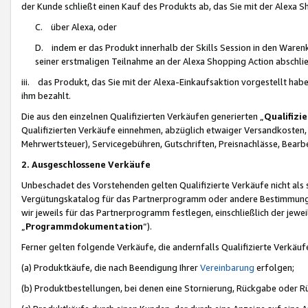
der Kunde schließt einen Kauf des Produkts ab, das Sie mit der Alexa 
C. über Alexa, oder
D. indem er das Produkt innerhalb der Skills Session in den Waren
seiner erstmaligen Teilnahme an der Alexa Shopping Action abschlie
iii. das Produkt, das Sie mit der Alexa-Einkaufsaktion vorgestellt ha
ihm bezahlt.
Die aus den einzelnen Qualifizierten Verkäufen generierten „
Qualifizi
Qualifizierten Verkäufe einnehmen, abzüglich etwaiger Versandkosten
Mehrwertsteuer), Servicegebühren, Gutschriften, Preisnachlässe, Bear
2. Ausgeschlossene Verkäufe
Unbeschadet des Vorstehenden gelten Qualifizierte Verkäufe nicht als
Vergütungskatalog für das Partnerprogramm oder andere Bestimmungen,
wir jeweils für das Partnerprogramm festlegen, einschließlich der jewe
„
Programmdokumentation
“).
Ferner gelten folgende Verkäufe, die andernfalls Qualifizierte Verkä
(a) Produktkäufe, die nach Beendigung Ihrer
Vereinbarung
erfolgen;
(b) Produktbestellungen, bei denen eine Stornierung, Rückgabe oder R