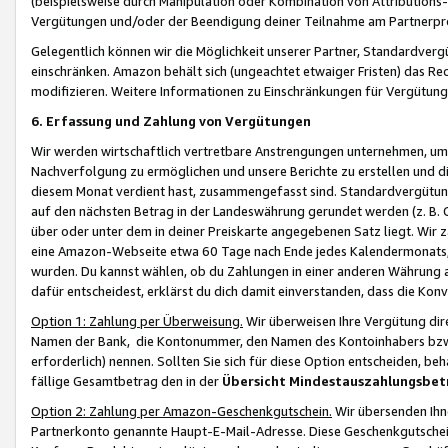
(beispielsweise durch Manipulation oder Kombination von Attributions-
Vergütungen und/oder der Beendigung deiner Teilnahme am Partnerp
Gelegentlich können wir die Möglichkeit unserer Partner, Standardv
einschränken. Amazon behält sich (ungeachtet etwaiger Fristen) das Re
modifizieren. Weitere Informationen zu Einschränkungen für Vergütung
6. Erfassung und Zahlung von Vergütungen
Wir werden wirtschaftlich vertretbare Anstrengungen unternehmen, um 
Nachverfolgung zu ermöglichen und unsere Berichte zu erstellen und di
diesem Monat verdient hast, zusammengefasst sind. Standardvergütung
auf den nächsten Betrag in der Landeswährung gerundet werden (z. B. C
über oder unter dem in deiner Preiskarte angegebenen Satz liegt. Wir
eine Amazon-Webseite etwa 60 Tage nach Ende jedes Kalendermonats, i
wurden. Du kannst wählen, ob du Zahlungen in einer anderen Währung
dafür entscheidest, erklärst du dich damit einverstanden, dass die K
Option 1: Zahlung per Überweisung.
Wir überweisen Ihre Vergütung dir
Namen der Bank, die Kontonummer, den Namen des Kontoinhabers bzw. a
erforderlich) nennen. Sollten Sie sich für diese Option entscheiden, be
fällige Gesamtbetrag den in der
Übersicht Mindestauszahlungsbet
Option 2: Zahlung per Amazon-Geschenkgutschein.
Wir übersenden Ihne
Partnerkonto genannte Haupt-E-Mail-Adresse. Diese Geschenkgutschei