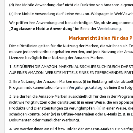
(d) Ihre Mobile Anwendung darf nicht die Funktion von Amazons eige
(e) Ihre Mobile Anwendung darf keine Amazon-Webpages in WebView 
Wir prüfen Ihre Anwendung und benachrichtigen Sie, ob sie angenomm
„
Zugelassene Mobile Anwendung
“ im Sinne der
Vereinbarung
.
Markenrichtlinien für das 
Diese Richtlinien gelten für die Nutzung der Marken, die wir Ihnen als 
müssen jederzeit strikt eingehalten werden, und jede Nutzung der Ama
Lizenzen bezüglich Ihrer Nutzung der Amazon-Marken.
1. SIE DÜRFEN DIE AMAZON-MARKEN AUSSCHLIESSLICH DURCH DARS
AUF EINER AMAZON-WEBSITE MITTELS EINES ENTSPRECHENDEN PART
2. Ihre Nutzung der Amazon-Marken muss (i) im Einklang mit der aktuells
Programmdokumentation (wie im
Vergütungskatalog
definiert) erfolg
3. Sie dürfen die Amazon-Marken ausschließlich für den in der Progr
nicht wie folgt nutzen oder darstellen: (i) in einer Weise, die ein Spo
Produkte und Dienstleistungen zu verunglimpfen, (iii) in einer Weise
schädigen könnte, oder (iv) in Offline-Materialien oder E-Mails (z. B.
Dokumenten oder mündlicher Werbung).
4. Wir werden Ihnen ein Bild bzw. Bilder der Amazon-Marken zur Verfüg