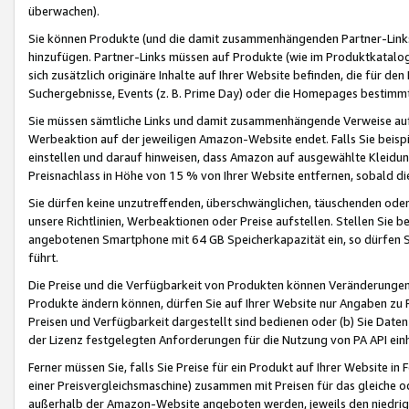
überwachen).
Sie können Produkte (und die damit zusammenhängenden Partner-Links)
hinzufügen. Partner-Links müssen auf Produkte (wie im Produktkatalog de
sich zusätzlich originäre Inhalte auf Ihrer Website befinden, die für 
Suchergebnisse, Events (z. B. Prime Day) oder die Homepages bestimmte
Sie müssen sämtliche Links und damit zusammenhängende Verweise auf z
Werbeaktion auf der jeweiligen Amazon-Website endet. Falls Sie beisp
einstellen und darauf hinweisen, dass Amazon auf ausgewählte Kleidun
Preisnachlass in Höhe von 15 % von Ihrer Website entfernen, sobald di
Sie dürfen keine unzutreffenden, überschwänglichen, täuschenden od
unsere Richtlinien, Werbeaktionen oder Preise aufstellen. Stellen Sie 
angebotenen Smartphone mit 64 GB Speicherkapazität ein, so dürfen S
führt.
Die Preise und die Verfügbarkeit von Produkten können Veränderungen 
Produkte ändern können, dürfen Sie auf Ihrer Website nur Angaben zu P
Preisen und Verfügbarkeit dargestellt sind bedienen oder (b) Sie Daten
der Lizenz festgelegten Anforderungen für die Nutzung von PA API einh
Ferner müssen Sie, falls Sie Preise für ein Produkt auf Ihrer Website in 
einer Preisvergleichsmaschine) zusammen mit Preisen für das gleiche o
außerhalb der Amazon-Website angeboten werden, jeweils den niedrigst