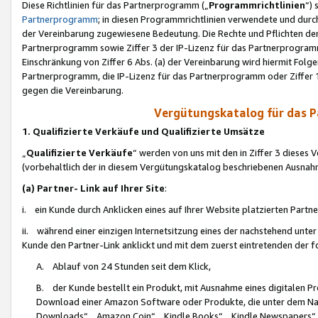
Diese Richtlinien für das Partnerprogramm („
Programmrichtlinien
“)
Partnerprogramm
; in diesen Programmrichtlinien verwendete und durch
der Vereinbarung zugewiesene Bedeutung. Die Rechte und Pflichten de
Partnerprogramm sowie Ziffer 3 der IP-Lizenz für das Partnerprogram
Einschränkung von Ziffer 6 Abs. (a) der Vereinbarung wird hiermit Fol
Partnerprogramm, die IP-Lizenz für das Partnerprogramm oder Ziffer 1
gegen die Vereinbarung.
Vergütungskatalog für das 
1. Qualifizierte Verkäufe und Qualifizierte Umsätze
„
Qualifizierte Verkäufe
“ werden von uns mit den in Ziffer 3 diese
(vorbehaltlich der in diesem Vergütungskatalog beschriebenen Ausnah
(a) Partner- Link auf Ihrer Site
:
i. ein Kunde durch Anklicken eines auf Ihrer Website platzierten Part
ii. während einer einzigen Internetsitzung eines der nachstehend unter (i)
Kunde den Partner-Link anklickt und mit dem zuerst eintretenden der f
A. Ablauf von 24 Stunden seit dem Klick,
B. der Kunde bestellt ein Produkt, mit Ausnahme eines digitalen P
Download einer Amazon Software oder Produkte, die unter dem N
Downloads“, „Amazon Coin“, „Kindle Books“, „Kindle Newspapers“, „