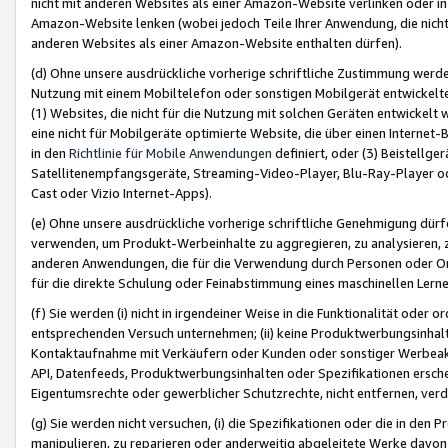
nicht mit anderen Websites als einer Amazon-Website verlinken oder i
Amazon-Website lenken (wobei jedoch Teile Ihrer Anwendung, die nich
anderen Websites als einer Amazon-Website enthalten dürfen).
(d) Ohne unsere ausdrückliche vorherige schriftliche Zustimmung werd
Nutzung mit einem Mobiltelefon oder sonstigen Mobilgerät entwickelt
(1) Websites, die nicht für die Nutzung mit solchen Geräten entwickelt
eine nicht für Mobilgeräte optimierte Website, die über einen Interne
in den
Richtlinie für Mobile Anwendungen
definiert, oder (3) Beistellge
Satellitenempfangsgeräte, Streaming-Video-Player, Blu-Ray-Player ode
Cast oder Vizio Internet-Apps).
(e) Ohne unsere ausdrückliche vorherige schriftliche Genehmigung dürfe
verwenden, um Produkt-Werbeinhalte zu aggregieren, zu analysieren, 
anderen Anwendungen, die für die Verwendung durch Personen oder Or
für die direkte Schulung oder Feinabstimmung eines maschinellen Lern
(f) Sie werden (i) nicht in irgendeiner Weise in die Funktionalität ode
entsprechenden Versuch unternehmen; (ii) keine Produktwerbungsinha
Kontaktaufnahme mit Verkäufern oder Kunden oder sonstiger Werbeaktiv
API, Datenfeeds, Produktwerbungsinhalten oder Spezifikationen erschei
Eigentumsrechte oder gewerblicher Schutzrechte, nicht entfernen, verd
(g) Sie werden nicht versuchen, (i) die Spezifikationen oder die in de
manipulieren, zu reparieren oder anderweitig abgeleitete Werke davon z