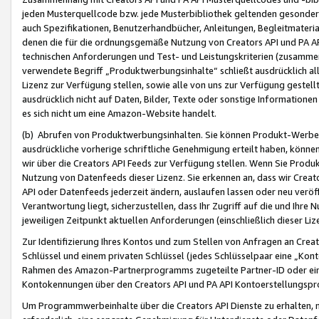
jeden Musterquellcode bzw. jede Musterbibliothek geltenden gesonder
auch Spezifikationen, Benutzerhandbücher, Anleitungen, Begleitmaterial
denen die für die ordnungsgemäße Nutzung von Creators API und PA A
technischen Anforderungen und Test- und Leistungskriterien (zusammen
verwendete Begriff „Produktwerbungsinhalte“ schließt ausdrücklich al
Lizenz zur Verfügung stellen, sowie alle von uns zur Verfügung gestel
ausdrücklich nicht auf Daten, Bilder, Texte oder sonstige Informatione
es sich nicht um eine Amazon-Website handelt.
(b) Abrufen von Produktwerbungsinhalten. Sie können Produkt-Werbein
ausdrückliche vorherige schriftliche Genehmigung erteilt haben, könn
wir über die Creators API Feeds zur Verfügung stellen. Wenn Sie Produk
Nutzung von Datenfeeds dieser Lizenz. Sie erkennen an, dass wir Creat
API oder Datenfeeds jederzeit ändern, auslaufen lassen oder neu veröffe
Verantwortung liegt, sicherzustellen, dass Ihr Zugriff auf die und Ihr
jeweiligen Zeitpunkt aktuellen Anforderungen (einschließlich dieser Liz
Zur Identifizierung Ihres Kontos und zum Stellen von Anfragen an Crea
Schlüssel und einem privaten Schlüssel (jedes Schlüsselpaar eine „Kon
Rahmen des Amazon-Partnerprogramms zugeteilte Partner-ID oder ein
Kontokennungen über den Creators API und PA API Kontoerstellungspro
Um Programmwerbeinhalte über die Creators API Dienste zu erhalten, m