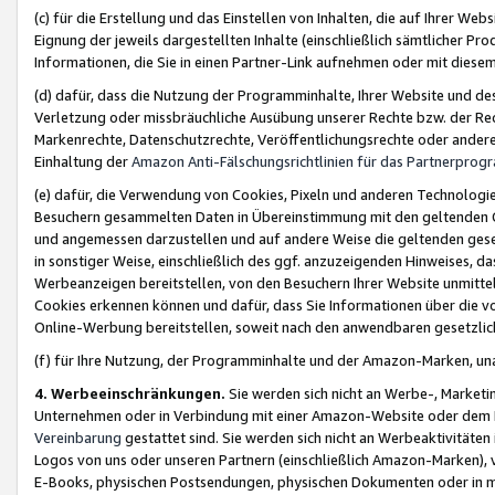
(c) für die Erstellung und das Einstellen von Inhalten, die auf Ihrer We
Eignung der jeweils dargestellten Inhalte (einschließlich sämtlicher 
Informationen, die Sie in einen Partner-Link aufnehmen oder mit diese
(d) dafür, dass die Nutzung der Programminhalte, Ihrer Website und des 
Verletzung oder missbräuchliche Ausübung unserer Rechte bzw. der Recht
Markenrechte, Datenschutzrechte, Veröffentlichungsrechte oder anderer
Einhaltung der
Amazon Anti-Fälschungsrichtlinien für das Partnerpro
(e) dafür, die Verwendung von Cookies, Pixeln und anderen Technologien
Besuchern gesammelten Daten in Übereinstimmung mit den geltenden Ge
und angemessen darzustellen und auf andere Weise die geltenden geset
in sonstiger Weise, einschließlich des ggf. anzuzeigenden Hinweises, d
Werbeanzeigen bereitstellen, von den Besuchern Ihrer Website unmitte
Cookies erkennen können und dafür, dass Sie Informationen über die v
Online-Werbung bereitstellen, soweit nach den anwendbaren gesetzlic
(f) für Ihre Nutzung, der Programminhalte und der Amazon-Marken, u
4. Werbeeinschränkungen.
Sie werden sich nicht an Werbe-, Market
Unternehmen oder in Verbindung mit einer Amazon-Website oder dem Pa
Vereinbarung
gestattet sind. Sie werden sich nicht an Werbeaktivitäten
Logos von uns oder unseren Partnern (einschließlich Amazon-Marken), 
E-Books, physischen Postsendungen, physischen Dokumenten oder in 