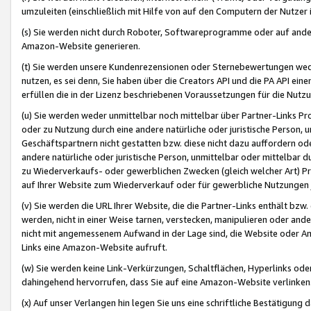
umzuleiten (einschließlich mit Hilfe von auf den Computern der Nutzer i
(s) Sie werden nicht durch Roboter, Softwareprogramme oder auf andere
Amazon-Website generieren.
(t) Sie werden unsere Kundenrezensionen oder Sternebewertungen wed
nutzen, es sei denn, Sie haben über die Creators API und die PA API e
erfüllen die in der Lizenz beschriebenen Voraussetzungen für die Nutzu
(u) Sie werden weder unmittelbar noch mittelbar über Partner-Links P
oder zu Nutzung durch eine andere natürliche oder juristische Person,
Geschäftspartnern nicht gestatten bzw. diese nicht dazu auffordern od
andere natürliche oder juristische Person, unmittelbar oder mittelbar
zu Wiederverkaufs- oder gewerblichen Zwecken (gleich welcher Art) 
auf Ihrer Website zum Wiederverkauf oder für gewerbliche Nutzungen 
(v) Sie werden die URL Ihrer Website, die die Partner-Links enthält b
werden, nicht in einer Weise tarnen, verstecken, manipulieren oder and
nicht mit angemessenem Aufwand in der Lage sind, die Website oder A
Links eine Amazon-Website aufruft.
(w) Sie werden keine Link-Verkürzungen, Schaltflächen, Hyperlinks ode
dahingehend hervorrufen, dass Sie auf eine Amazon-Website verlinken
(x) Auf unser Verlangen hin legen Sie uns eine schriftliche Bestätigung