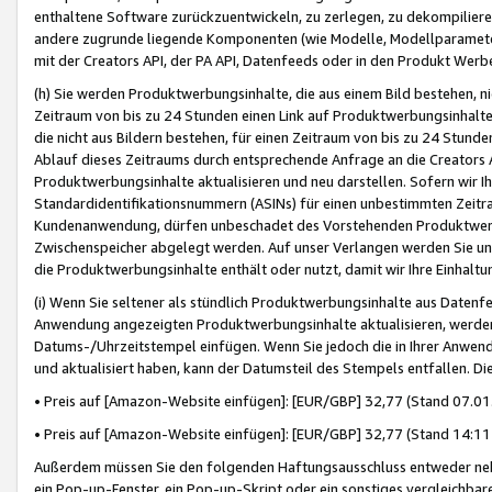
enthaltene Software zurückzuentwickeln, zu zerlegen, zu dekompilier
andere zugrunde liegende Komponenten (wie Modelle, Modellparameter
mit der Creators API, der PA API, Datenfeeds oder in den Produkt Werb
(h) Sie werden Produktwerbungsinhalte, die aus einem Bild bestehen, ni
Zeitraum von bis zu 24 Stunden einen Link auf Produktwerbungsinhalte
die nicht aus Bildern bestehen, für einen Zeitraum von bis zu 24 Stund
Ablauf dieses Zeitraums durch entsprechende Anfrage an die Creators 
Produktwerbungsinhalte aktualisieren und neu darstellen. Sofern wir Ih
Standardidentifikationsnummern (ASINs) für einen unbestimmten Zeitra
Kundenanwendung, dürfen unbeschadet des Vorstehenden Produktwerbu
Zwischenspeicher abgelegt werden. Auf unser Verlangen werden Sie un
die Produktwerbungsinhalte enthält oder nutzt, damit wir Ihre Einhalt
(i) Wenn Sie seltener als stündlich Produktwerbungsinhalte aus Datenfe
Anwendung angezeigten Produktwerbungsinhalte aktualisieren, werden 
Datums-/Uhrzeitstempel einfügen. Wenn Sie jedoch die in Ihrer Anwe
und aktualisiert haben, kann der Datumsteil des Stempels entfallen. Dies
• Preis auf [Amazon-Website einfügen]: [EUR/GBP] 32,77 (Stand 07.01.
• Preis auf [Amazon-Website einfügen]: [EUR/GBP] 32,77 (Stand 14:11 
Außerdem müssen Sie den folgenden Haftungsausschluss entweder neb
ein Pop-up-Fenster, ein Pop-up-Skript oder ein sonstiges vergleichba