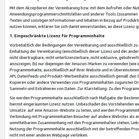
Mit dem Akzeptieren der Vereinbarung bzw. mit dem Aufrufen oder Nutz
Anwendungsprogrammierschnittstellen und anderer Tools (zusammen die
Texten und sonstigen Informationen und Inhalten in Bezug auf Produkte
nutzen können, erklären Sie sich damit einverstanden, an diese Lizenz 
1. Eingeschränkte Lizenz für Programminhalte
Vorbehaltlich der Bedingungen der Vereinbarung und ausschließlich z
Einhaltung der Vereinbarung (einschließlich dieser Lizenz und der ande
nicht übertragbare, nicht unterlizenzierbare, nicht exklusive, gebühren
anzuzeigen; (b) nur diejenigen der Amazon-Marken zu verwenden (wie in 
Programminhalte, ausschließlich auf Ihrer Website und in Übereinstimmu
API, Datenfeeds und Produkt-Werbeinhalte ausschließlich gemäß den Spe
Kopieren oder andere Verwenden von Programminhalten zugunsten Dri
Sammeln und Extrahieren von Daten. Zur Klarstellung: Zu den Program
Sie werden Programminhalte ausschließlich nach Maßgabe der Besti
hiermit eingeräumten Lizenz nutzen. Unbeschadet des Vorstehenden we
Umsätze auf eine Amazon-Website zu leiten, und werden Programminhal
Verbindung mit Programminhalten Besucher auf andere Websites als ein
unmittelbarem Zusammenhang mit den Programminhalten stehen, Links z
Nutzung der Programminhalte ausschließlich mit der betreffenden Pr
nicht mit einer anderen Webpage verlinken.