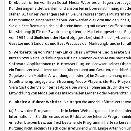
Direktnachrichten von Ihren Social-Media-Websites einfügen. vorausg
Kunden angemeldet werden) und ansonsten in Übereinstimmung mit der
stehen. Auf unser Verlangen stellen Sie uns repräsentative Mustermater
Bestimmungen eingehalten haben. Wir werden die Form und den Inhalt, di
Sie die Zertifizierung nicht in Übereinstimmung mit unserer Aufforderu
Klarstellung: (i) Für die Zwecke der geltenden Marketinggesetze (z. 
von 1991 und ähnlicher oder Nachfolgegesetze) sind Sie der „Absender“ j
Gesetze und Standards und Best Practices der Marketingbranche für 
5. Verbreitung von Partner-Links über Software und Geräte
Sie
nutzen bzw. keine Verlinkungen auf eine Amazon-Website wie nachsteh
Software-Applikationen (z. B. Browser Plug-ins, Browser Helper Objec
ein Endnutzer installieren und ausführen kann) und Geräten, einschlie
Zugelassenen Mobilen Anwendungen); oder (b) im Zusammenhang mit bzw.
Satellitenempfangsgeräte, Streaming-Video-Playern, Blu-Ray-Playern 
Viera Cast oder Vizio Internet Apps). Sie werden ohne ausdrückliche v
Entwicklung von Modellen des maschinellen Lernens oder verwandter 
6. Inhalte auf Ihrer Website
. Sie tragen die ausschließliche Verantwo
(a) Sie werden Programminhalte in keiner Weise ergänzen, löschen oder
Informationen; Sie dürfen aus einer Bilddatei bestehende Programminhal
erhalten bleiben bzw. aus Text bestehende Programminhalte so kürzen, 
Kürzung nicht sachlich falsch oder irreführend wird. Einige Arten von L