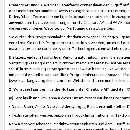
Creators API und PA API oder Datenfeeds können Ihnen den Zugriff auf D
oder mehreren verbundenen Websites angebotenen Produkte ermögliche
Daten, Bilder, Texte oder sonstigen Informationen oder Inhalte zuzugre
anwendbaren Lizenzvereinbarungen für die Creators API und PA API od
diesen verbundenen Websites zur Verfügung gestellt werden.
Sie dürfen den Programminhalt nicht dazu verwenden, geistiges Eigent
verletzen. Sie dürfen Programminhalte nicht verwenden, um direkt ode
maschinelles Lernen oder verwandte Technologien zu entwickeln oder zu
Die Lizenz endet mit sofortiger Wirkung automatisch, wenn Sie zu irg
Vergütungskatalog definiert) nicht rechtzeitig erfüllen bzw. ansonsten
schriftliche Mitteilung an Sie ganz oder teilweise beenden. Sie werden
umgehend einstellen und sämtliche Programminhalte und Amazon-Marke
jeweils verlangt, umgehend von Ihrer Website entfernen und löschen od
2. Voraussetzungen für die Nutzung der Creators API und der P
(a)
Beschreibung
. Im Rahmen dieser Lizenz können wir Ihnen Programmi
• Daten, Bilder, Audio-Dateien, Videos, Logos, Benutzerschnittstellen-
• Textmaterialien, wie beispielsweise Produktinformationen in Textfor
Neben den vorstehenden Produktwerbungsinhalten und dem Zugriff auf 
Zusammenhang mit Creators API und PA API Musterquellcodes und -bibli