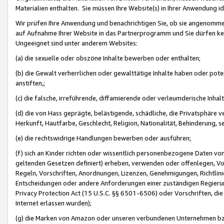
Materialien enthalten. Sie müssen Ihre Website(s) in Ihrer Anwendung ide
Wir prüfen Ihre Anwendung und benachrichtigen Sie, ob sie angenommen
auf Aufnahme Ihrer Website in das Partnerprogramm und Sie dürfen kei
Ungeeignet sind unter anderem Websites:
(a) die sexuelle oder obszöne Inhalte bewerben oder enthalten;
(b) die Gewalt verherrlichen oder gewalttätige Inhalte haben oder pot
anstiften,;
(c) die falsche, irreführende, diffamierende oder verleumderische Inha
(d) die von Hass geprägte, belästigende, schädliche, die Privatsphäre v
Herkunft, Hautfarbe, Geschlecht, Religion, Nationalität, Behinderung, 
(e) die rechtswidrige Handlungen bewerben oder ausführen;
(f) sich an Kinder richten oder wissentlich personenbezogene Daten vo
geltenden Gesetzen definiert) erheben, verwenden oder offenlegen, Vo
Regeln, Vorschriften, Anordnungen, Lizenzen, Genehmigungen, Richtlini
Entscheidungen oder andere Anforderungen einer zuständigen Regierung
Privacy Protection Act (15 U.S.C. §§ 6501-6506) oder Vorschriften, di
Internet erlassen wurden);
(g) die Marken von Amazon oder unseren verbundenen Unternehmen b