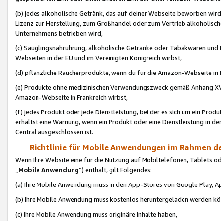
(b) jedes alkoholische Getränk, das auf deiner Webseite beworben wird
Lizenz zur Herstellung, zum Großhandel oder zum Vertrieb alkoholisch
Unternehmens betrieben wird,
(c) Säuglingsnahruhrung, alkoholische Getränke oder Tabakwaren und E
Webseiten in der EU und im Vereinigten Königreich wirbst,
(d) pflanzliche Raucherprodukte, wenn du für die Amazon-Webseite in B
(e) Produkte ohne medizinischen Verwendungszweck gemäß Anhang XVI 
Amazon-Webseite in Frankreich wirbst,
(f) jedes Produkt oder jede Dienstleistung, bei der es sich um ein Prod
erhältst eine Warnung, wenn ein Produkt oder eine Dienstleistung in de
Central ausgeschlossen ist.
Richtlinie für Mobile Anwendungen im Rahmen de
Wenn Ihre Website eine für die Nutzung auf Mobiltelefonen, Tablets 
„
Mobile Anwendung
“) enthält, gilt Folgendes:
(a) Ihre Mobile Anwendung muss in den App-Stores von Google Play, A
(b) Ihre Mobile Anwendung muss kostenlos heruntergeladen werden könn
(c) Ihre Mobile Anwendung muss originäre Inhalte haben,