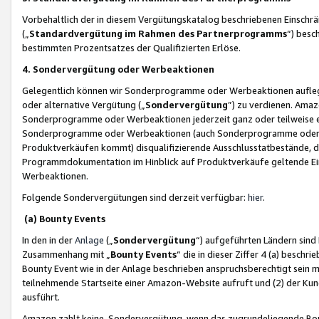
Vorbehaltlich der in diesem Vergütungskatalog beschriebenen Einschr
(„
Standardvergütung im Rahmen des Partnerprogramms
“) besc
bestimmten Prozentsatzes der Qualifizierten Erlöse.
4. Sondervergütung oder Werbeaktionen
Gelegentlich können wir Sonderprogramme oder Werbeaktionen auflegen,
oder alternative Vergütung („
Sondervergütung
”) zu verdienen. Amazo
Sonderprogramme oder Werbeaktionen jederzeit ganz oder teilweise einz
Sonderprogramme oder Werbeaktionen (auch Sonderprogramme oder We
Produktverkäufen kommt) disqualifizierende Ausschlusstatbestände, di
Programmdokumentation im Hinblick auf Produktverkäufe geltende E
Werbeaktionen.
Folgende Sondervergütungen sind derzeit verfügbar:
hier
.
(a) Bounty Events
In den in der
Anlage
(„
Sondervergütung
“) aufgeführten Ländern sind
Zusammenhang mit „
Bounty Events
“ die in dieser Ziffer 4 (a) besch
Bounty Event wie in der Anlage beschrieben anspruchsberechtigt sein mu
teilnehmende Startseite einer Amazon-Website aufruft und (2) der Kun
ausführt.
Amazon zahlt keine Sondervergütung, wenn das zugrundeliegende Boun