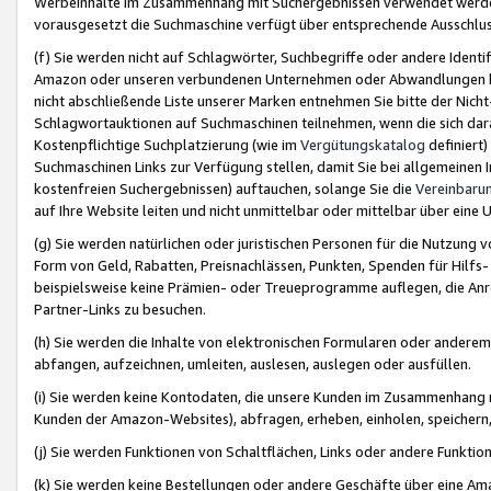
Werbeinhalte im Zusammenhang mit Suchergebnissen verwendet werden,
vorausgesetzt die Suchmaschine verfügt über entsprechende Ausschlu
(f) Sie werden nicht auf Schlagwörter, Suchbegriffe oder andere Ident
Amazon oder unseren verbundenen Unternehmen oder Abwandlungen bzw
nicht abschließende Liste unserer Marken entnehmen Sie bitte der Nich
Schlagwortauktionen auf Suchmaschinen teilnehmen, wenn die sich da
Kostenpflichtige Suchplatzierung (wie im
Vergütungskatalog
definiert
Suchmaschinen Links zur Verfügung stellen, damit Sie bei allgemeinen I
kostenfreien Suchergebnissen) auftauchen, solange Sie die
Vereinbaru
auf Ihre Website leiten und nicht unmittelbar oder mittelbar über eine
(g) Sie werden natürlichen oder juristischen Personen für die Nutzung 
Form von Geld, Rabatten, Preisnachlässen, Punkten, Spenden für Hilfs
beispielsweise keine Prämien- oder Treueprogramme auflegen, die Anrei
Partner-Links zu besuchen.
(h) Sie werden die Inhalte von elektronischen Formularen oder anderem M
abfangen, aufzeichnen, umleiten, auslesen, auslegen oder ausfüllen.
(i) Sie werden keine Kontodaten, die unsere Kunden im Zusammenhang 
Kunden der Amazon-Websites), abfragen, erheben, einholen, speichern,
(j) Sie werden Funktionen von Schaltflächen, Links oder andere Funkti
(k) Sie werden keine Bestellungen oder andere Geschäfte über eine Ama