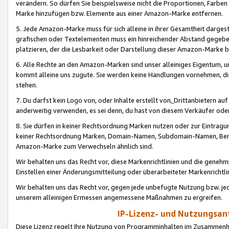
verändern. So dürfen Sie beispielsweise nicht die Proportionen, Farb
Marke hinzufügen bzw. Elemente aus einer Amazon-Marke entfernen.
5. Jede Amazon-Marke muss für sich alleine in ihrer Gesamtheit darge
grafischen oder Textelementen muss ein hinreichender Abstand gegebe
platzieren, der die Lesbarkeit oder Darstellung dieser Amazon-Marke b
6. Alle Rechte an den Amazon-Marken sind unser alleiniges Eigentum, 
kommt alleine uns zugute. Sie werden keine Handlungen vornehmen, 
stehen.
7. Du darfst kein Logo von, oder Inhalte erstellt von,
Drittanbietern au
anderweitig verwenden, es sei denn, du hast von diesem Verkäufer oder
8. Sie dürfen in keiner Rechtsordnung Marken nutzen oder zur Eintragu
keiner Rechtsordnung Marken, Domain-Namen, Subdomain-Namen, Benu
Amazon-Marke zum Verwechseln ähnlich sind.
Wir behalten uns das Recht vor, diese Markenrichtlinien und die gene
Einstellen einer Änderungsmitteilung oder überarbeiteter Markenricht
Wir behalten uns das Recht vor, gegen jede unbefugte Nutzung bzw. jede 
unserem alleinigen Ermessen angemessene Maßnahmen zu ergreifen.
IP-Lizenz- und Nutzungsan
Diese Lizenz regelt Ihre Nutzung von Programminhalten im Zusammen