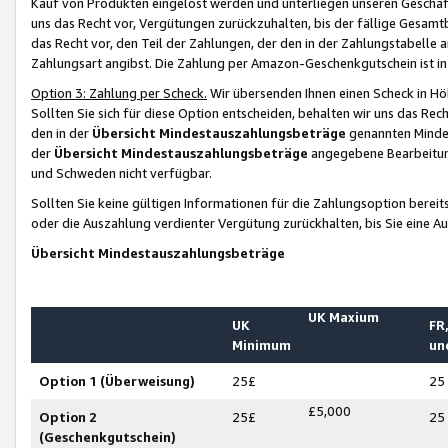
Kauf von Produkten eingelöst werden und unterliegen unseren Geschäf
uns das Recht vor, Vergütungen zurückzuhalten, bis der fällige Gesamt
das Recht vor, den Teil der Zahlungen, der den in der Zahlungstabelle 
Zahlungsart angibst. Die Zahlung per Amazon-Geschenkgutschein ist in
Option 3: Zahlung per Scheck.
Wir übersenden Ihnen einen Scheck in Höh
Sollten Sie sich für diese Option entscheiden, behalten wir uns das Rec
den in der
Übersicht Mindestauszahlungsbeträge
genannten Mindest
der
Übersicht Mindestauszahlungsbeträge
angegebene Bearbeitung
und Schweden nicht verfügbar.
Sollten Sie keine gültigen Informationen für die Zahlungsoption bereit
oder die Auszahlung verdienter Vergütung zurückhalten, bis Sie eine A
Übersicht Mindestauszahlungsbeträge
UK Maxium
UK
FR,
Minimum
un
Option 1 (Überweisung)
25£
25
£5,000
Option 2
25£
25
(Geschenkgutschein)