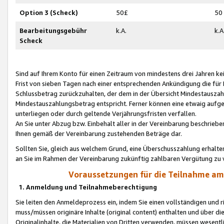
Option 3 (Scheck)
50£
50
Bearbeitungsgebühr
k.A.
k.A
Scheck
Sind auf Ihrem Konto für einen Zeitraum von mindestens drei Jahren kein
Frist von sieben Tagen nach einer entsprechenden Ankündigung die für
Schlussbetrag zurückzuhalten, der dem in der Übersicht Mindestausz
Mindestauszahlungsbetrag entspricht. Ferner können eine etwaig aufg
unterliegen oder durch geltende Verjährungsfristen verfallen.
An Sie unter Abzug bzw. Einbehalt aller in der Vereinbarung beschrieb
Ihnen gemäß der Vereinbarung zustehenden Beträge dar.
Sollten Sie, gleich aus welchem Grund, eine Überschusszahlung erhalte
an Sie im Rahmen der Vereinbarung zukünftig zahlbaren Vergütung zu 
Voraussetzungen für die Teilnahme a
1. Anmeldung und Teilnahmeberechtigung
Sie leiten den Anmeldeprozess ein, indem Sie einen vollständigen und 
muss/müssen originäre Inhalte (original content) enthalten und über d
Originalinhalte, die Materialien von Dritten verwenden, müssen wese