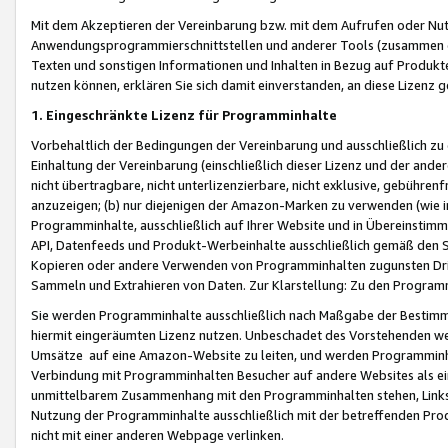
Mit dem Akzeptieren der Vereinbarung bzw. mit dem Aufrufen oder Nutz
Anwendungsprogrammierschnittstellen und anderer Tools (zusammen die
Texten und sonstigen Informationen und Inhalten in Bezug auf Produkte
nutzen können, erklären Sie sich damit einverstanden, an diese Lizenz 
1. Eingeschränkte Lizenz für Programminhalte
Vorbehaltlich der Bedingungen der Vereinbarung und ausschließlich z
Einhaltung der Vereinbarung (einschließlich dieser Lizenz und der ande
nicht übertragbare, nicht unterlizenzierbare, nicht exklusive, gebühren
anzuzeigen; (b) nur diejenigen der Amazon-Marken zu verwenden (wie in 
Programminhalte, ausschließlich auf Ihrer Website und in Übereinstimmu
API, Datenfeeds und Produkt-Werbeinhalte ausschließlich gemäß den Spe
Kopieren oder andere Verwenden von Programminhalten zugunsten Dri
Sammeln und Extrahieren von Daten. Zur Klarstellung: Zu den Program
Sie werden Programminhalte ausschließlich nach Maßgabe der Besti
hiermit eingeräumten Lizenz nutzen. Unbeschadet des Vorstehenden we
Umsätze auf eine Amazon-Website zu leiten, und werden Programminhal
Verbindung mit Programminhalten Besucher auf andere Websites als ein
unmittelbarem Zusammenhang mit den Programminhalten stehen, Links z
Nutzung der Programminhalte ausschließlich mit der betreffenden Pr
nicht mit einer anderen Webpage verlinken.