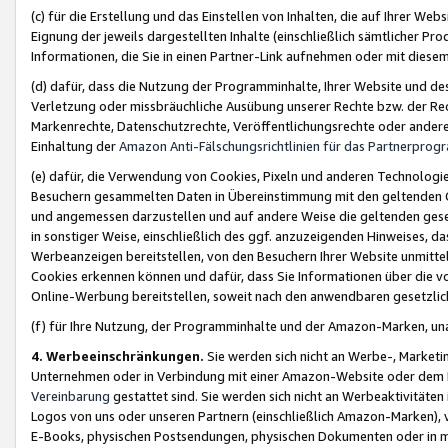
(c) für die Erstellung und das Einstellen von Inhalten, die auf Ihrer We
Eignung der jeweils dargestellten Inhalte (einschließlich sämtlicher 
Informationen, die Sie in einen Partner-Link aufnehmen oder mit diese
(d) dafür, dass die Nutzung der Programminhalte, Ihrer Website und des 
Verletzung oder missbräuchliche Ausübung unserer Rechte bzw. der Recht
Markenrechte, Datenschutzrechte, Veröffentlichungsrechte oder anderer
Einhaltung der
Amazon Anti-Fälschungsrichtlinien für das Partnerpro
(e) dafür, die Verwendung von Cookies, Pixeln und anderen Technologien
Besuchern gesammelten Daten in Übereinstimmung mit den geltenden Ge
und angemessen darzustellen und auf andere Weise die geltenden geset
in sonstiger Weise, einschließlich des ggf. anzuzeigenden Hinweises, d
Werbeanzeigen bereitstellen, von den Besuchern Ihrer Website unmitte
Cookies erkennen können und dafür, dass Sie Informationen über die v
Online-Werbung bereitstellen, soweit nach den anwendbaren gesetzlic
(f) für Ihre Nutzung, der Programminhalte und der Amazon-Marken, u
4. Werbeeinschränkungen.
Sie werden sich nicht an Werbe-, Market
Unternehmen oder in Verbindung mit einer Amazon-Website oder dem Pa
Vereinbarung
gestattet sind. Sie werden sich nicht an Werbeaktivitäten
Logos von uns oder unseren Partnern (einschließlich Amazon-Marken), 
E-Books, physischen Postsendungen, physischen Dokumenten oder in 