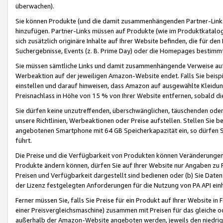
überwachen).
Sie können Produkte (und die damit zusammenhängenden Partner-Links)
hinzufügen. Partner-Links müssen auf Produkte (wie im Produktkatalog de
sich zusätzlich originäre Inhalte auf Ihrer Website befinden, die für 
Suchergebnisse, Events (z. B. Prime Day) oder die Homepages bestimmte
Sie müssen sämtliche Links und damit zusammenhängende Verweise auf z
Werbeaktion auf der jeweiligen Amazon-Website endet. Falls Sie beisp
einstellen und darauf hinweisen, dass Amazon auf ausgewählte Kleidun
Preisnachlass in Höhe von 15 % von Ihrer Website entfernen, sobald di
Sie dürfen keine unzutreffenden, überschwänglichen, täuschenden od
unsere Richtlinien, Werbeaktionen oder Preise aufstellen. Stellen Sie 
angebotenen Smartphone mit 64 GB Speicherkapazität ein, so dürfen S
führt.
Die Preise und die Verfügbarkeit von Produkten können Veränderungen 
Produkte ändern können, dürfen Sie auf Ihrer Website nur Angaben zu P
Preisen und Verfügbarkeit dargestellt sind bedienen oder (b) Sie Daten
der Lizenz festgelegten Anforderungen für die Nutzung von PA API einh
Ferner müssen Sie, falls Sie Preise für ein Produkt auf Ihrer Website in 
einer Preisvergleichsmaschine) zusammen mit Preisen für das gleiche o
außerhalb der Amazon-Website angeboten werden, jeweils den niedrigst