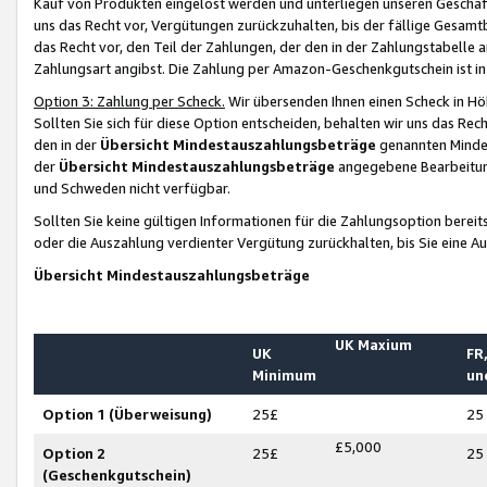
Kauf von Produkten eingelöst werden und unterliegen unseren Geschäf
uns das Recht vor, Vergütungen zurückzuhalten, bis der fällige Gesamt
das Recht vor, den Teil der Zahlungen, der den in der Zahlungstabelle 
Zahlungsart angibst. Die Zahlung per Amazon-Geschenkgutschein ist in
Option 3: Zahlung per Scheck.
Wir übersenden Ihnen einen Scheck in Höh
Sollten Sie sich für diese Option entscheiden, behalten wir uns das Rec
den in der
Übersicht Mindestauszahlungsbeträge
genannten Mindest
der
Übersicht Mindestauszahlungsbeträge
angegebene Bearbeitung
und Schweden nicht verfügbar.
Sollten Sie keine gültigen Informationen für die Zahlungsoption bereit
oder die Auszahlung verdienter Vergütung zurückhalten, bis Sie eine A
Übersicht Mindestauszahlungsbeträge
UK Maxium
UK
FR,
Minimum
un
Option 1 (Überweisung)
25£
25
£5,000
Option 2
25£
25
(Geschenkgutschein)