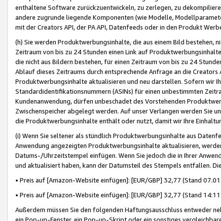
enthaltene Software zurückzuentwickeln, zu zerlegen, zu dekompilier
andere zugrunde liegende Komponenten (wie Modelle, Modellparameter
mit der Creators API, der PA API, Datenfeeds oder in den Produkt Werb
(h) Sie werden Produktwerbungsinhalte, die aus einem Bild bestehen, ni
Zeitraum von bis zu 24 Stunden einen Link auf Produktwerbungsinhalte
die nicht aus Bildern bestehen, für einen Zeitraum von bis zu 24 Stund
Ablauf dieses Zeitraums durch entsprechende Anfrage an die Creators 
Produktwerbungsinhalte aktualisieren und neu darstellen. Sofern wir Ih
Standardidentifikationsnummern (ASINs) für einen unbestimmten Zeitra
Kundenanwendung, dürfen unbeschadet des Vorstehenden Produktwerbu
Zwischenspeicher abgelegt werden. Auf unser Verlangen werden Sie un
die Produktwerbungsinhalte enthält oder nutzt, damit wir Ihre Einhalt
(i) Wenn Sie seltener als stündlich Produktwerbungsinhalte aus Datenfe
Anwendung angezeigten Produktwerbungsinhalte aktualisieren, werden 
Datums-/Uhrzeitstempel einfügen. Wenn Sie jedoch die in Ihrer Anwe
und aktualisiert haben, kann der Datumsteil des Stempels entfallen. Dies
• Preis auf [Amazon-Website einfügen]: [EUR/GBP] 32,77 (Stand 07.01.
• Preis auf [Amazon-Website einfügen]: [EUR/GBP] 32,77 (Stand 14:11 
Außerdem müssen Sie den folgenden Haftungsausschluss entweder neb
ein Pop-up-Fenster, ein Pop-up-Skript oder ein sonstiges vergleichba