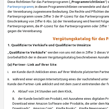
Diese Richtlinien für das Partnerprogramm („
Programmrichtlinien
“)
Partnerprogramm
; in diesen Programmrichtlinien verwendete und durch
der Vereinbarung zugewiesene Bedeutung. Die Rechte und Pflichten de
Partnerprogramm sowie Ziffer 3 der IP-Lizenz für das Partnerprogram
Einschränkung von Ziffer 6 Abs. (a) der Vereinbarung wird hiermit Fol
Partnerprogramm, die IP-Lizenz für das Partnerprogramm oder Ziffer 1
gegen die Vereinbarung.
Vergütungskatalog für das 
1. Qualifizierte Verkäufe und Qualifizierte Umsätze
„
Qualifizierte Verkäufe
“ werden von uns mit den in Ziffer 3 diese
(vorbehaltlich der in diesem Vergütungskatalog beschriebenen Ausnah
(a) Partner- Link auf Ihrer Site
:
i. ein Kunde durch Anklicken eines auf Ihrer Website platzierten Part
ii. während einer einzigen Internetsitzung eines der nachstehend unter (i)
Kunde den Partner-Link anklickt und mit dem zuerst eintretenden der f
A. Ablauf von 24 Stunden seit dem Klick,
B. der Kunde bestellt ein Produkt, mit Ausnahme eines digitalen P
Download einer Amazon Software oder Produkte, die unter dem N
Downloads“, „Amazon Coin“, „Kindle Books“, „Kindle Newspapers“, „