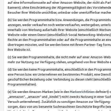
auf eine Informationsseite auf einer Amazon-Website, der nicht als Part
Bannern); ohne Einschränkung der Allgemeingültigkeit des Vorstehende
Besucher Ihrer Website unsichtbar, unlesbar oder unentzifferbar mache
(b) Sie werden Programminhalte bzw. Anwendungen, die Programminhalt
anzeigen, weder verkaufen noch weiterverkaufen, weitergeben, unterli
innerhalb von Werbung außerhalb Ihrer Website (einschließlich Werbun
Website oder einem Dienst (einschließlich Social Networking-Website
Rechte an den Programminhalten oder auf die Programminhalte an eine a
übertragen müssten, und Sie werden keine mit Ihrem Partner-Tag formati
Ihre Website ist.
(c) Sie werden Programminhalte, die nicht mehr auf einer Amazon-Websit
mehr zur Nutzung zur Verfügung stehen, umgehend von Ihrer Website e
(d) Sie werden keine Programminhalte, einschließlich in den Programmin
eine Person bzw. ein Unternehmen ein bestimmtes Produkt, eine Dienstle
geschäftlichen Beziehung oder Verbindung zu diesen steht (einschließli
Programminhalten).
(e) Sie werden Amazon-Marken (wie in den
Markenrichtlinien
definiert) 
„ammazon“, „amaozn“ und „kindel“) nicht zwecks Nutzung in einer Suc
Versuch unternehmen). Zusätzlich zu sonstigen Amazon zur Verfügung 
sorgen, dass von uns benannte Suchmaschinen Geschützte Begriffe (wie 