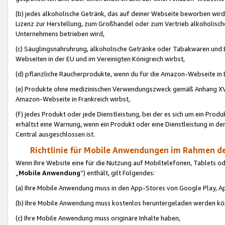
(b) jedes alkoholische Getränk, das auf deiner Webseite beworben wird
Lizenz zur Herstellung, zum Großhandel oder zum Vertrieb alkoholisch
Unternehmens betrieben wird,
(c) Säuglingsnahruhrung, alkoholische Getränke oder Tabakwaren und E
Webseiten in der EU und im Vereinigten Königreich wirbst,
(d) pflanzliche Raucherprodukte, wenn du für die Amazon-Webseite in B
(e) Produkte ohne medizinischen Verwendungszweck gemäß Anhang XVI 
Amazon-Webseite in Frankreich wirbst,
(f) jedes Produkt oder jede Dienstleistung, bei der es sich um ein Prod
erhältst eine Warnung, wenn ein Produkt oder eine Dienstleistung in de
Central ausgeschlossen ist.
Richtlinie für Mobile Anwendungen im Rahmen de
Wenn Ihre Website eine für die Nutzung auf Mobiltelefonen, Tablets 
„
Mobile Anwendung
“) enthält, gilt Folgendes:
(a) Ihre Mobile Anwendung muss in den App-Stores von Google Play, A
(b) Ihre Mobile Anwendung muss kostenlos heruntergeladen werden könn
(c) Ihre Mobile Anwendung muss originäre Inhalte haben,