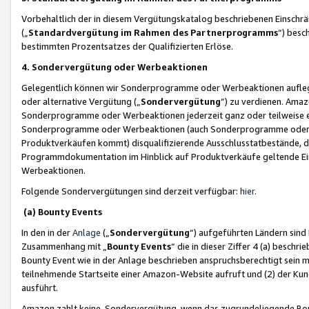
Vorbehaltlich der in diesem Vergütungskatalog beschriebenen Einschr
(„
Standardvergütung im Rahmen des Partnerprogramms
“) besc
bestimmten Prozentsatzes der Qualifizierten Erlöse.
4. Sondervergütung oder Werbeaktionen
Gelegentlich können wir Sonderprogramme oder Werbeaktionen auflegen,
oder alternative Vergütung („
Sondervergütung
”) zu verdienen. Amazo
Sonderprogramme oder Werbeaktionen jederzeit ganz oder teilweise einz
Sonderprogramme oder Werbeaktionen (auch Sonderprogramme oder We
Produktverkäufen kommt) disqualifizierende Ausschlusstatbestände, di
Programmdokumentation im Hinblick auf Produktverkäufe geltende E
Werbeaktionen.
Folgende Sondervergütungen sind derzeit verfügbar:
hier
.
(a) Bounty Events
In den in der
Anlage
(„
Sondervergütung
“) aufgeführten Ländern sind
Zusammenhang mit „
Bounty Events
“ die in dieser Ziffer 4 (a) besch
Bounty Event wie in der Anlage beschrieben anspruchsberechtigt sein mu
teilnehmende Startseite einer Amazon-Website aufruft und (2) der Kun
ausführt.
Amazon zahlt keine Sondervergütung, wenn das zugrundeliegende Boun