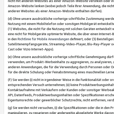
nicht mit anderen Websites als einer Amazon-Website verlinken oder i
Amazon-Website lenken (wobei jedoch Teile Ihrer Anwendung, die nich
anderen Websites als einer Amazon-Website enthalten dürfen).
(d) Ohne unsere ausdrückliche vorherige schriftliche Zustimmung werd
Nutzung mit einem Mobiltelefon oder sonstigen Mobilgerät entwickelt
(1) Websites, die nicht für die Nutzung mit solchen Geräten entwickelt
eine nicht für Mobilgeräte optimierte Website, die über einen Interne
in den
Richtlinie für Mobile Anwendungen
definiert, oder (3) Beistellge
Satellitenempfangsgeräte, Streaming-Video-Player, Blu-Ray-Player ode
Cast oder Vizio Internet-Apps).
(e) Ohne unsere ausdrückliche vorherige schriftliche Genehmigung dürfe
verwenden, um Produkt-Werbeinhalte zu aggregieren, zu analysieren, 
anderen Anwendungen, die für die Verwendung durch Personen oder Or
für die direkte Schulung oder Feinabstimmung eines maschinellen Lern
(f) Sie werden (i) nicht in irgendeiner Weise in die Funktionalität ode
entsprechenden Versuch unternehmen; (ii) keine Produktwerbungsinha
Kontaktaufnahme mit Verkäufern oder Kunden oder sonstiger Werbeaktiv
API, Datenfeeds, Produktwerbungsinhalten oder Spezifikationen erschei
Eigentumsrechte oder gewerblicher Schutzrechte, nicht entfernen, verd
(g) Sie werden nicht versuchen, (i) die Spezifikationen oder die in de
manipulieren, zu reparieren oder anderweitig abgeleitete Werke davon z