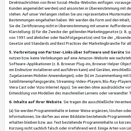
Direktnachrichten von Ihren Social-Media-Websites einfügen. vorausg
Kunden angemeldet werden) und ansonsten in Übereinstimmung mit der
stehen. Auf unser Verlangen stellen Sie uns repräsentative Mustermater
Bestimmungen eingehalten haben. Wir werden die Form und den Inhalt, di
Sie die Zertifizierung nicht in Übereinstimmung mit unserer Aufforderu
Klarstellung: (i) Für die Zwecke der geltenden Marketinggesetze (z. 
von 1991 und ähnlicher oder Nachfolgegesetze) sind Sie der „Absender“ j
Gesetze und Standards und Best Practices der Marketingbranche für 
5. Verbreitung von Partner-Links über Software und Geräte
Sie
nutzen bzw. keine Verlinkungen auf eine Amazon-Website wie nachsteh
Software-Applikationen (z. B. Browser Plug-ins, Browser Helper Objec
ein Endnutzer installieren und ausführen kann) und Geräten, einschlie
Zugelassenen Mobilen Anwendungen); oder (b) im Zusammenhang mit bzw.
Satellitenempfangsgeräte, Streaming-Video-Playern, Blu-Ray-Playern 
Viera Cast oder Vizio Internet Apps). Sie werden ohne ausdrückliche v
Entwicklung von Modellen des maschinellen Lernens oder verwandter 
6. Inhalte auf Ihrer Website
. Sie tragen die ausschließliche Verantwo
(a) Sie werden Programminhalte in keiner Weise ergänzen, löschen oder
Informationen; Sie dürfen aus einer Bilddatei bestehende Programminhal
erhalten bleiben bzw. aus Text bestehende Programminhalte so kürzen, 
Kürzung nicht sachlich falsch oder irreführend wird. Einige Arten von L