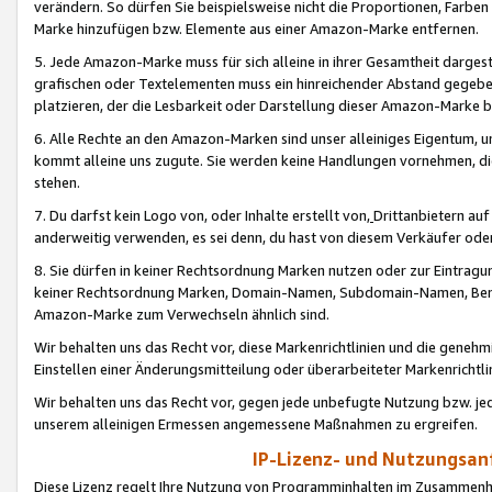
verändern. So dürfen Sie beispielsweise nicht die Proportionen, Farb
Marke hinzufügen bzw. Elemente aus einer Amazon-Marke entfernen.
5. Jede Amazon-Marke muss für sich alleine in ihrer Gesamtheit darge
grafischen oder Textelementen muss ein hinreichender Abstand gegebe
platzieren, der die Lesbarkeit oder Darstellung dieser Amazon-Marke b
6. Alle Rechte an den Amazon-Marken sind unser alleiniges Eigentum, 
kommt alleine uns zugute. Sie werden keine Handlungen vornehmen, 
stehen.
7. Du darfst kein Logo von, oder Inhalte erstellt von,
Drittanbietern au
anderweitig verwenden, es sei denn, du hast von diesem Verkäufer oder
8. Sie dürfen in keiner Rechtsordnung Marken nutzen oder zur Eintragu
keiner Rechtsordnung Marken, Domain-Namen, Subdomain-Namen, Benu
Amazon-Marke zum Verwechseln ähnlich sind.
Wir behalten uns das Recht vor, diese Markenrichtlinien und die gene
Einstellen einer Änderungsmitteilung oder überarbeiteter Markenricht
Wir behalten uns das Recht vor, gegen jede unbefugte Nutzung bzw. jede 
unserem alleinigen Ermessen angemessene Maßnahmen zu ergreifen.
IP-Lizenz- und Nutzungsan
Diese Lizenz regelt Ihre Nutzung von Programminhalten im Zusammen