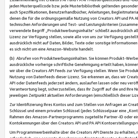
jeden Musterquellcode bzw. jede Musterbibliothek geltenden gesonder
auch Spezifikationen, Benutzerhandbücher, Anleitungen, Begleitmaterial
denen die für die ordnungsgemäße Nutzung von Creators API und PA A
technischen Anforderungen und Test- und Leistungskriterien (zusammen
verwendete Begriff „Produktwerbungsinhalte“ schließt ausdrücklich al
Lizenz zur Verfügung stellen, sowie alle von uns zur Verfügung gestel
ausdrücklich nicht auf Daten, Bilder, Texte oder sonstige Informatione
es sich nicht um eine Amazon-Website handelt.
(b) Abrufen von Produktwerbungsinhalten. Sie können Produkt-Werbein
ausdrückliche vorherige schriftliche Genehmigung erteilt haben, könn
wir über die Creators API Feeds zur Verfügung stellen. Wenn Sie Produk
Nutzung von Datenfeeds dieser Lizenz. Sie erkennen an, dass wir Creat
API oder Datenfeeds jederzeit ändern, auslaufen lassen oder neu veröffe
Verantwortung liegt, sicherzustellen, dass Ihr Zugriff auf die und Ihr
jeweiligen Zeitpunkt aktuellen Anforderungen (einschließlich dieser Liz
Zur Identifizierung Ihres Kontos und zum Stellen von Anfragen an Crea
Schlüssel und einem privaten Schlüssel (jedes Schlüsselpaar eine „Kon
Rahmen des Amazon-Partnerprogramms zugeteilte Partner-ID oder ein
Kontokennungen über den Creators API und PA API Kontoerstellungspro
Um Programmwerbeinhalte über die Creators API Dienste zu erhalten, m