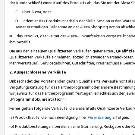
der Kunde schließt einen Kauf des Produkts ab, das Sie mit der Alexa 
C. über Alexa, oder
D. indem er das Produkt innerhalb der Skills Session in den Waren
seiner erstmaligen Teilnahme an der Alexa Shopping Action abschlie
iii. das Produkt, das Sie mit der Alexa-Einkaufsaktion vorgestellt ha
ihm bezahlt.
Die aus den einzelnen Qualifizierten Verkäufen generierten „
Qualifizi
Qualifizierten Verkäufe einnehmen, abzüglich etwaiger Versandkosten
Mehrwertsteuer), Servicegebühren, Gutschriften, Preisnachlässe, Bear
2. Ausgeschlossene Verkäufe
Unbeschadet des Vorstehenden gelten Qualifizierte Verkäufe nicht als
Vergütungskatalog für das Partnerprogramm oder andere Bestimmungen,
wir jeweils für das Partnerprogramm festlegen, einschließlich der jewe
„
Programmdokumentation
“).
Ferner gelten folgende Verkäufe, die andernfalls Qualifizierte Verkä
(a) Produktkäufe, die nach Beendigung Ihrer
Vereinbarung
erfolgen;
(b) Produktbestellungen, bei denen eine Stornierung, Rückgabe oder R