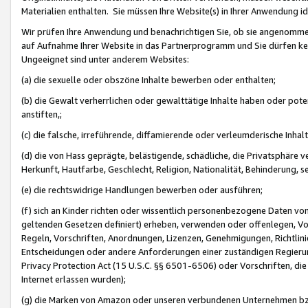
Materialien enthalten. Sie müssen Ihre Website(s) in Ihrer Anwendung ide
Wir prüfen Ihre Anwendung und benachrichtigen Sie, ob sie angenommen
auf Aufnahme Ihrer Website in das Partnerprogramm und Sie dürfen kei
Ungeeignet sind unter anderem Websites:
(a) die sexuelle oder obszöne Inhalte bewerben oder enthalten;
(b) die Gewalt verherrlichen oder gewalttätige Inhalte haben oder pot
anstiften,;
(c) die falsche, irreführende, diffamierende oder verleumderische Inha
(d) die von Hass geprägte, belästigende, schädliche, die Privatsphäre v
Herkunft, Hautfarbe, Geschlecht, Religion, Nationalität, Behinderung, 
(e) die rechtswidrige Handlungen bewerben oder ausführen;
(f) sich an Kinder richten oder wissentlich personenbezogene Daten vo
geltenden Gesetzen definiert) erheben, verwenden oder offenlegen, Vo
Regeln, Vorschriften, Anordnungen, Lizenzen, Genehmigungen, Richtlini
Entscheidungen oder andere Anforderungen einer zuständigen Regierung
Privacy Protection Act (15 U.S.C. §§ 6501-6506) oder Vorschriften, di
Internet erlassen wurden);
(g) die Marken von Amazon oder unseren verbundenen Unternehmen b