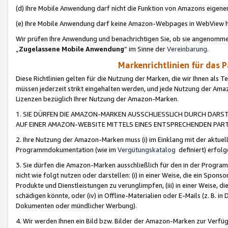
(d) Ihre Mobile Anwendung darf nicht die Funktion von Amazons eige
(e) Ihre Mobile Anwendung darf keine Amazon-Webpages in WebView 
Wir prüfen Ihre Anwendung und benachrichtigen Sie, ob sie angenomm
„
Zugelassene Mobile Anwendung
“ im Sinne der
Vereinbarung
.
Markenrichtlinien für das 
Diese Richtlinien gelten für die Nutzung der Marken, die wir Ihnen als 
müssen jederzeit strikt eingehalten werden, und jede Nutzung der Ama
Lizenzen bezüglich Ihrer Nutzung der Amazon-Marken.
1. SIE DÜRFEN DIE AMAZON-MARKEN AUSSCHLIESSLICH DURCH DARS
AUF EINER AMAZON-WEBSITE MITTELS EINES ENTSPRECHENDEN PART
2. Ihre Nutzung der Amazon-Marken muss (i) im Einklang mit der aktuells
Programmdokumentation (wie im
Vergütungskatalog
definiert) erfolg
3. Sie dürfen die Amazon-Marken ausschließlich für den in der Progr
nicht wie folgt nutzen oder darstellen: (i) in einer Weise, die ein Spo
Produkte und Dienstleistungen zu verunglimpfen, (iii) in einer Weise
schädigen könnte, oder (iv) in Offline-Materialien oder E-Mails (z. B.
Dokumenten oder mündlicher Werbung).
4. Wir werden Ihnen ein Bild bzw. Bilder der Amazon-Marken zur Verfüg