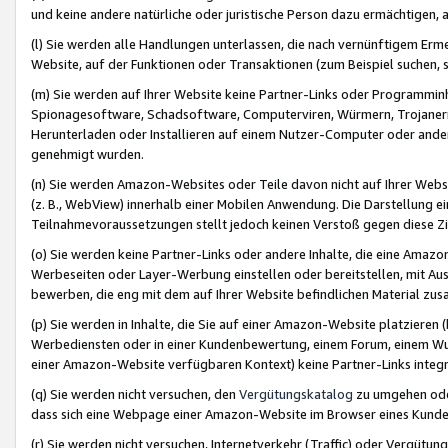
und keine andere natürliche oder juristische Person dazu ermächtigen, a
(l) Sie werden alle Handlungen unterlassen, die nach vernünftigem Erme
Website, auf der Funktionen oder Transaktionen (zum Beispiel suchen, s
(m) Sie werden auf Ihrer Website keine Partner-Links oder Programmin
Spionagesoftware, Schadsoftware, Computerviren, Würmern, Trojaner
Herunterladen oder Installieren auf einem Nutzer-Computer oder ande
genehmigt wurden.
(n) Sie werden Amazon-Websites oder Teile davon nicht auf Ihrer Websi
(z. B., WebView) innerhalb einer Mobilen Anwendung. Die Darstellung ein
Teilnahmevoraussetzungen stellt jedoch keinen Verstoß gegen diese Zif
(o) Sie werden keine Partner-Links oder andere Inhalte, die eine Am
Werbeseiten oder Layer-Werbung einstellen oder bereitstellen, mit Au
bewerben, die eng mit dem auf Ihrer Website befindlichen Material z
(p) Sie werden in Inhalte, die Sie auf einer Amazon-Website platzier
Werbediensten oder in einer Kundenbewertung, einem Forum, einem Wun
einer Amazon-Website verfügbaren Kontext) keine Partner-Links integr
(q) Sie werden nicht versuchen, den
Vergütungskatalog
zu umgehen oder
dass sich eine Webpage einer Amazon-Website im Browser eines Kunden 
(r) Sie werden nicht versuchen, Internetverkehr (Traffic) oder Vergü