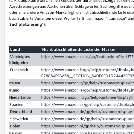
(c) Produktkäufe durch einen Kunden, der durch eine Anzeige auf eine 
Ausschreibungen und Auktionen über Schlagwörter, Suchbegriffe oder 
oder eine andere Amazon-Marke (vgl. die nicht abschließende Liste un
buchstabierte Varianten dieser Wörter (z. B. „ammazon“, „amaozn“ und „
Suchplatzierung
”);
Land
Nicht abschließende Liste der Marken
Vereinigtes
https://www.amazon.co.uk/gp/feature.html?ie=U
Königreich
Frankreich
https://www.amazon.fr/gp/help/customer/displa
E78834F9BA58__SECTION_64DE0ED1D744420E9
Italien
https://www.amazon.it/gp/help/customer/display
Irland
https://www.amazon.ie/gp/help/customer/displa
Niederlande
https://www.amazon.nl/gp/help/customer/display
Spanien
https://www.amazon.es/gp/help/customer/display
Deutschland
https://www.amazon.de/gp/help/customer/displa
Schweden
https://www.amazon.de/gp/help/customer/displa
Polen
https://www.amazon.pl/gp/help/customer/display
Belgien
https://www.amazon.com.be/gp/help/customer/d