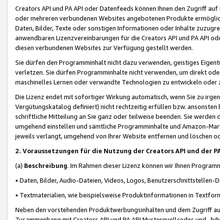
Creators API und PA API oder Datenfeeds können Ihnen den Zugriff auf D
oder mehreren verbundenen Websites angebotenen Produkte ermögliche
Daten, Bilder, Texte oder sonstigen Informationen oder Inhalte zuzugre
anwendbaren Lizenzvereinbarungen für die Creators API und PA API od
diesen verbundenen Websites zur Verfügung gestellt werden.
Sie dürfen den Programminhalt nicht dazu verwenden, geistiges Eigent
verletzen. Sie dürfen Programminhalte nicht verwenden, um direkt ode
maschinelles Lernen oder verwandte Technologien zu entwickeln oder zu
Die Lizenz endet mit sofortiger Wirkung automatisch, wenn Sie zu irg
Vergütungskatalog definiert) nicht rechtzeitig erfüllen bzw. ansonsten
schriftliche Mitteilung an Sie ganz oder teilweise beenden. Sie werden
umgehend einstellen und sämtliche Programminhalte und Amazon-Marke
jeweils verlangt, umgehend von Ihrer Website entfernen und löschen od
2. Voraussetzungen für die Nutzung der Creators API und der P
(a)
Beschreibung
. Im Rahmen dieser Lizenz können wir Ihnen Programmi
• Daten, Bilder, Audio-Dateien, Videos, Logos, Benutzerschnittstellen-
• Textmaterialien, wie beispielsweise Produktinformationen in Textfor
Neben den vorstehenden Produktwerbungsinhalten und dem Zugriff auf 
Zusammenhang mit Creators API und PA API Musterquellcodes und -bibli