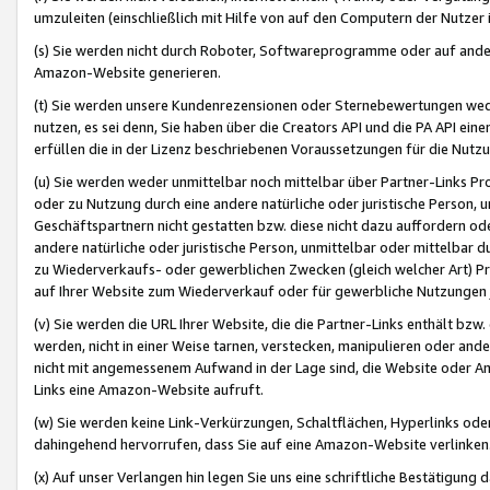
umzuleiten (einschließlich mit Hilfe von auf den Computern der Nutzer i
(s) Sie werden nicht durch Roboter, Softwareprogramme oder auf andere
Amazon-Website generieren.
(t) Sie werden unsere Kundenrezensionen oder Sternebewertungen wed
nutzen, es sei denn, Sie haben über die Creators API und die PA API e
erfüllen die in der Lizenz beschriebenen Voraussetzungen für die Nutzu
(u) Sie werden weder unmittelbar noch mittelbar über Partner-Links P
oder zu Nutzung durch eine andere natürliche oder juristische Person,
Geschäftspartnern nicht gestatten bzw. diese nicht dazu auffordern od
andere natürliche oder juristische Person, unmittelbar oder mittelbar
zu Wiederverkaufs- oder gewerblichen Zwecken (gleich welcher Art) 
auf Ihrer Website zum Wiederverkauf oder für gewerbliche Nutzungen 
(v) Sie werden die URL Ihrer Website, die die Partner-Links enthält b
werden, nicht in einer Weise tarnen, verstecken, manipulieren oder and
nicht mit angemessenem Aufwand in der Lage sind, die Website oder A
Links eine Amazon-Website aufruft.
(w) Sie werden keine Link-Verkürzungen, Schaltflächen, Hyperlinks ode
dahingehend hervorrufen, dass Sie auf eine Amazon-Website verlinken
(x) Auf unser Verlangen hin legen Sie uns eine schriftliche Bestätigung