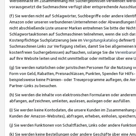
Werbeinhalte im Zusammenhang mit Suchergebnissen verwendet werden,
vorausgesetzt die Suchmaschine verfügt über entsprechende Ausschlu
(f) Sie werden nicht auf Schlagwörter, Suchbegriffe oder andere Ident
Amazon oder unseren verbundenen Unternehmen oder Abwandlungen bzw
nicht abschließende Liste unserer Marken entnehmen Sie bitte der Nich
Schlagwortauktionen auf Suchmaschinen teilnehmen, wenn die sich da
Kostenpflichtige Suchplatzierung (wie im
Vergütungskatalog
definiert
Suchmaschinen Links zur Verfügung stellen, damit Sie bei allgemeinen I
kostenfreien Suchergebnissen) auftauchen, solange Sie die
Vereinbaru
auf Ihre Website leiten und nicht unmittelbar oder mittelbar über eine
(g) Sie werden natürlichen oder juristischen Personen für die Nutzung 
Form von Geld, Rabatten, Preisnachlässen, Punkten, Spenden für Hilfs
beispielsweise keine Prämien- oder Treueprogramme auflegen, die Anrei
Partner-Links zu besuchen.
(h) Sie werden die Inhalte von elektronischen Formularen oder anderem M
abfangen, aufzeichnen, umleiten, auslesen, auslegen oder ausfüllen.
(i) Sie werden keine Kontodaten, die unsere Kunden im Zusammenhang 
Kunden der Amazon-Websites), abfragen, erheben, einholen, speichern,
(j) Sie werden Funktionen von Schaltflächen, Links oder andere Funkti
(k) Sie werden keine Bestellungen oder andere Geschäfte über eine Ama