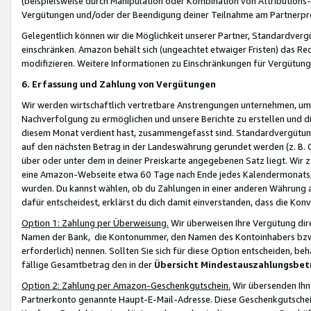
(beispielsweise durch Manipulation oder Kombination von Attributions-
Vergütungen und/oder der Beendigung deiner Teilnahme am Partnerp
Gelegentlich können wir die Möglichkeit unserer Partner, Standardv
einschränken. Amazon behält sich (ungeachtet etwaiger Fristen) das Re
modifizieren. Weitere Informationen zu Einschränkungen für Vergütung
6. Erfassung und Zahlung von Vergütungen
Wir werden wirtschaftlich vertretbare Anstrengungen unternehmen, um 
Nachverfolgung zu ermöglichen und unsere Berichte zu erstellen und di
diesem Monat verdient hast, zusammengefasst sind. Standardvergütung
auf den nächsten Betrag in der Landeswährung gerundet werden (z. B. C
über oder unter dem in deiner Preiskarte angegebenen Satz liegt. Wir
eine Amazon-Webseite etwa 60 Tage nach Ende jedes Kalendermonats, i
wurden. Du kannst wählen, ob du Zahlungen in einer anderen Währung
dafür entscheidest, erklärst du dich damit einverstanden, dass die K
Option 1: Zahlung per Überweisung.
Wir überweisen Ihre Vergütung dir
Namen der Bank, die Kontonummer, den Namen des Kontoinhabers bzw. a
erforderlich) nennen. Sollten Sie sich für diese Option entscheiden, be
fällige Gesamtbetrag den in der
Übersicht Mindestauszahlungsbet
Option 2: Zahlung per Amazon-Geschenkgutschein.
Wir übersenden Ihne
Partnerkonto genannte Haupt-E-Mail-Adresse. Diese Geschenkgutschei