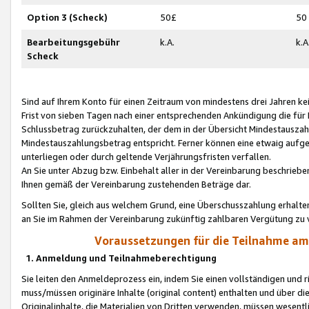
Option 3 (Scheck)
50£
50
Bearbeitungsgebühr
k.A.
k.A
Scheck
Sind auf Ihrem Konto für einen Zeitraum von mindestens drei Jahren kein
Frist von sieben Tagen nach einer entsprechenden Ankündigung die für
Schlussbetrag zurückzuhalten, der dem in der Übersicht Mindestausz
Mindestauszahlungsbetrag entspricht. Ferner können eine etwaig aufg
unterliegen oder durch geltende Verjährungsfristen verfallen.
An Sie unter Abzug bzw. Einbehalt aller in der Vereinbarung beschrieb
Ihnen gemäß der Vereinbarung zustehenden Beträge dar.
Sollten Sie, gleich aus welchem Grund, eine Überschusszahlung erhalte
an Sie im Rahmen der Vereinbarung zukünftig zahlbaren Vergütung zu 
Voraussetzungen für die Teilnahme a
1. Anmeldung und Teilnahmeberechtigung
Sie leiten den Anmeldeprozess ein, indem Sie einen vollständigen und 
muss/müssen originäre Inhalte (original content) enthalten und über d
Originalinhalte, die Materialien von Dritten verwenden, müssen wese