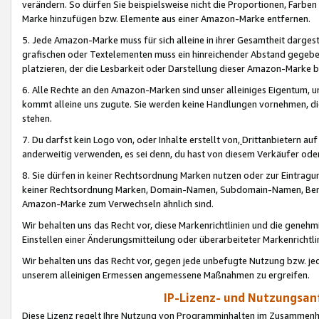
verändern. So dürfen Sie beispielsweise nicht die Proportionen, Farb
Marke hinzufügen bzw. Elemente aus einer Amazon-Marke entfernen.
5. Jede Amazon-Marke muss für sich alleine in ihrer Gesamtheit darge
grafischen oder Textelementen muss ein hinreichender Abstand gegebe
platzieren, der die Lesbarkeit oder Darstellung dieser Amazon-Marke b
6. Alle Rechte an den Amazon-Marken sind unser alleiniges Eigentum, 
kommt alleine uns zugute. Sie werden keine Handlungen vornehmen, 
stehen.
7. Du darfst kein Logo von, oder Inhalte erstellt von,
Drittanbietern au
anderweitig verwenden, es sei denn, du hast von diesem Verkäufer oder
8. Sie dürfen in keiner Rechtsordnung Marken nutzen oder zur Eintragu
keiner Rechtsordnung Marken, Domain-Namen, Subdomain-Namen, Benu
Amazon-Marke zum Verwechseln ähnlich sind.
Wir behalten uns das Recht vor, diese Markenrichtlinien und die gene
Einstellen einer Änderungsmitteilung oder überarbeiteter Markenricht
Wir behalten uns das Recht vor, gegen jede unbefugte Nutzung bzw. jede 
unserem alleinigen Ermessen angemessene Maßnahmen zu ergreifen.
IP-Lizenz- und Nutzungsan
Diese Lizenz regelt Ihre Nutzung von Programminhalten im Zusammen