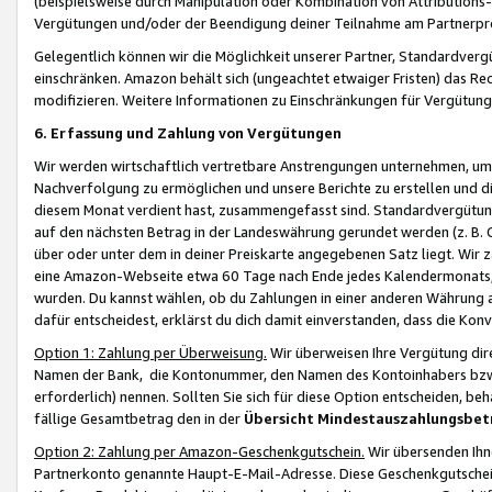
(beispielsweise durch Manipulation oder Kombination von Attributions-
Vergütungen und/oder der Beendigung deiner Teilnahme am Partnerp
Gelegentlich können wir die Möglichkeit unserer Partner, Standardv
einschränken. Amazon behält sich (ungeachtet etwaiger Fristen) das Re
modifizieren. Weitere Informationen zu Einschränkungen für Vergütung
6. Erfassung und Zahlung von Vergütungen
Wir werden wirtschaftlich vertretbare Anstrengungen unternehmen, um 
Nachverfolgung zu ermöglichen und unsere Berichte zu erstellen und di
diesem Monat verdient hast, zusammengefasst sind. Standardvergütung
auf den nächsten Betrag in der Landeswährung gerundet werden (z. B. C
über oder unter dem in deiner Preiskarte angegebenen Satz liegt. Wir
eine Amazon-Webseite etwa 60 Tage nach Ende jedes Kalendermonats, i
wurden. Du kannst wählen, ob du Zahlungen in einer anderen Währung
dafür entscheidest, erklärst du dich damit einverstanden, dass die K
Option 1: Zahlung per Überweisung.
Wir überweisen Ihre Vergütung dir
Namen der Bank, die Kontonummer, den Namen des Kontoinhabers bzw. a
erforderlich) nennen. Sollten Sie sich für diese Option entscheiden, be
fällige Gesamtbetrag den in der
Übersicht Mindestauszahlungsbet
Option 2: Zahlung per Amazon-Geschenkgutschein.
Wir übersenden Ihne
Partnerkonto genannte Haupt-E-Mail-Adresse. Diese Geschenkgutschei