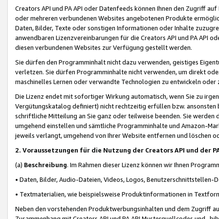
Creators API und PA API oder Datenfeeds können Ihnen den Zugriff auf D
oder mehreren verbundenen Websites angebotenen Produkte ermögliche
Daten, Bilder, Texte oder sonstigen Informationen oder Inhalte zuzugre
anwendbaren Lizenzvereinbarungen für die Creators API und PA API od
diesen verbundenen Websites zur Verfügung gestellt werden.
Sie dürfen den Programminhalt nicht dazu verwenden, geistiges Eigent
verletzen. Sie dürfen Programminhalte nicht verwenden, um direkt ode
maschinelles Lernen oder verwandte Technologien zu entwickeln oder zu
Die Lizenz endet mit sofortiger Wirkung automatisch, wenn Sie zu irg
Vergütungskatalog definiert) nicht rechtzeitig erfüllen bzw. ansonsten
schriftliche Mitteilung an Sie ganz oder teilweise beenden. Sie werden
umgehend einstellen und sämtliche Programminhalte und Amazon-Marke
jeweils verlangt, umgehend von Ihrer Website entfernen und löschen od
2. Voraussetzungen für die Nutzung der Creators API und der P
(a)
Beschreibung
. Im Rahmen dieser Lizenz können wir Ihnen Programmi
• Daten, Bilder, Audio-Dateien, Videos, Logos, Benutzerschnittstellen-
• Textmaterialien, wie beispielsweise Produktinformationen in Textfor
Neben den vorstehenden Produktwerbungsinhalten und dem Zugriff auf 
Zusammenhang mit Creators API und PA API Musterquellcodes und -bibli