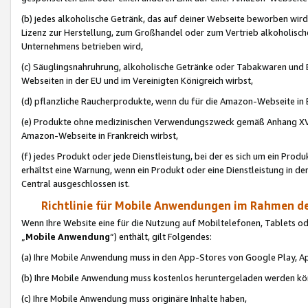
(b) jedes alkoholische Getränk, das auf deiner Webseite beworben wird
Lizenz zur Herstellung, zum Großhandel oder zum Vertrieb alkoholisch
Unternehmens betrieben wird,
(c) Säuglingsnahruhrung, alkoholische Getränke oder Tabakwaren und E
Webseiten in der EU und im Vereinigten Königreich wirbst,
(d) pflanzliche Raucherprodukte, wenn du für die Amazon-Webseite in B
(e) Produkte ohne medizinischen Verwendungszweck gemäß Anhang XVI 
Amazon-Webseite in Frankreich wirbst,
(f) jedes Produkt oder jede Dienstleistung, bei der es sich um ein Prod
erhältst eine Warnung, wenn ein Produkt oder eine Dienstleistung in de
Central ausgeschlossen ist.
Richtlinie für Mobile Anwendungen im Rahmen de
Wenn Ihre Website eine für die Nutzung auf Mobiltelefonen, Tablets 
„
Mobile Anwendung
“) enthält, gilt Folgendes:
(a) Ihre Mobile Anwendung muss in den App-Stores von Google Play, A
(b) Ihre Mobile Anwendung muss kostenlos heruntergeladen werden könn
(c) Ihre Mobile Anwendung muss originäre Inhalte haben,