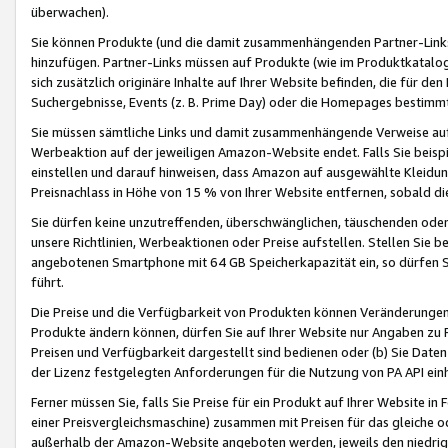
überwachen).
Sie können Produkte (und die damit zusammenhängenden Partner-Links)
hinzufügen. Partner-Links müssen auf Produkte (wie im Produktkatalog de
sich zusätzlich originäre Inhalte auf Ihrer Website befinden, die für 
Suchergebnisse, Events (z. B. Prime Day) oder die Homepages bestimmte
Sie müssen sämtliche Links und damit zusammenhängende Verweise auf z
Werbeaktion auf der jeweiligen Amazon-Website endet. Falls Sie beisp
einstellen und darauf hinweisen, dass Amazon auf ausgewählte Kleidun
Preisnachlass in Höhe von 15 % von Ihrer Website entfernen, sobald di
Sie dürfen keine unzutreffenden, überschwänglichen, täuschenden od
unsere Richtlinien, Werbeaktionen oder Preise aufstellen. Stellen Sie 
angebotenen Smartphone mit 64 GB Speicherkapazität ein, so dürfen S
führt.
Die Preise und die Verfügbarkeit von Produkten können Veränderungen 
Produkte ändern können, dürfen Sie auf Ihrer Website nur Angaben zu P
Preisen und Verfügbarkeit dargestellt sind bedienen oder (b) Sie Daten
der Lizenz festgelegten Anforderungen für die Nutzung von PA API einh
Ferner müssen Sie, falls Sie Preise für ein Produkt auf Ihrer Website in 
einer Preisvergleichsmaschine) zusammen mit Preisen für das gleiche o
außerhalb der Amazon-Website angeboten werden, jeweils den niedrigst