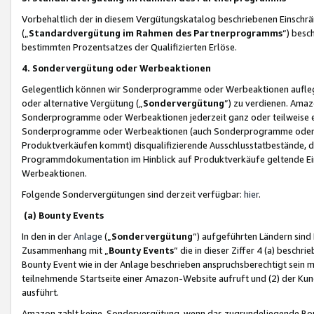
Vorbehaltlich der in diesem Vergütungskatalog beschriebenen Einschr
(„
Standardvergütung im Rahmen des Partnerprogramms
“) besc
bestimmten Prozentsatzes der Qualifizierten Erlöse.
4. Sondervergütung oder Werbeaktionen
Gelegentlich können wir Sonderprogramme oder Werbeaktionen auflegen,
oder alternative Vergütung („
Sondervergütung
”) zu verdienen. Amazo
Sonderprogramme oder Werbeaktionen jederzeit ganz oder teilweise einz
Sonderprogramme oder Werbeaktionen (auch Sonderprogramme oder We
Produktverkäufen kommt) disqualifizierende Ausschlusstatbestände, di
Programmdokumentation im Hinblick auf Produktverkäufe geltende E
Werbeaktionen.
Folgende Sondervergütungen sind derzeit verfügbar:
hier
.
(a) Bounty Events
In den in der
Anlage
(„
Sondervergütung
“) aufgeführten Ländern sind
Zusammenhang mit „
Bounty Events
“ die in dieser Ziffer 4 (a) besch
Bounty Event wie in der Anlage beschrieben anspruchsberechtigt sein mu
teilnehmende Startseite einer Amazon-Website aufruft und (2) der Kun
ausführt.
Amazon zahlt keine Sondervergütung, wenn das zugrundeliegende Boun