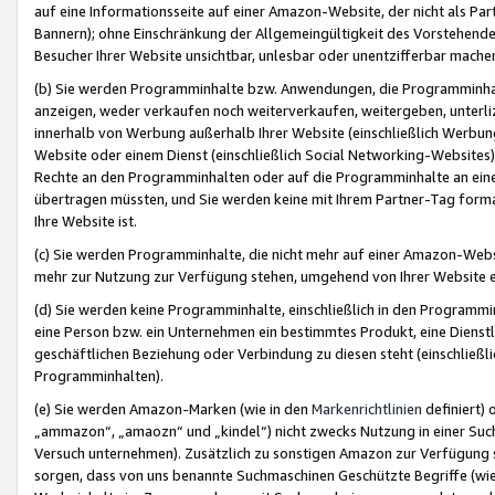
auf eine Informationsseite auf einer Amazon-Website, der nicht als Part
Bannern); ohne Einschränkung der Allgemeingültigkeit des Vorstehende
Besucher Ihrer Website unsichtbar, unlesbar oder unentzifferbar mache
(b) Sie werden Programminhalte bzw. Anwendungen, die Programminhalt
anzeigen, weder verkaufen noch weiterverkaufen, weitergeben, unterli
innerhalb von Werbung außerhalb Ihrer Website (einschließlich Werbun
Website oder einem Dienst (einschließlich Social Networking-Website
Rechte an den Programminhalten oder auf die Programminhalte an eine a
übertragen müssten, und Sie werden keine mit Ihrem Partner-Tag formati
Ihre Website ist.
(c) Sie werden Programminhalte, die nicht mehr auf einer Amazon-Websit
mehr zur Nutzung zur Verfügung stehen, umgehend von Ihrer Website e
(d) Sie werden keine Programminhalte, einschließlich in den Programmin
eine Person bzw. ein Unternehmen ein bestimmtes Produkt, eine Dienstle
geschäftlichen Beziehung oder Verbindung zu diesen steht (einschließli
Programminhalten).
(e) Sie werden Amazon-Marken (wie in den
Markenrichtlinien
definiert) 
„ammazon“, „amaozn“ und „kindel“) nicht zwecks Nutzung in einer Suc
Versuch unternehmen). Zusätzlich zu sonstigen Amazon zur Verfügung 
sorgen, dass von uns benannte Suchmaschinen Geschützte Begriffe (wie 