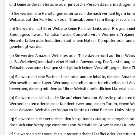
und keine andere natürliche oder juristische Person dazu ermächtigen, a
(l) Sie werden alle Handlungen unterlassen, die nach vernünftigem Erme
Website, auf der Funktionen oder Transaktionen (zum Beispiel suchen, s
(m) Sie werden auf Ihrer Website keine Partner-Links oder Programmin
Spionagesoftware, Schadsoftware, Computerviren, Würmern, Trojaner
Herunterladen oder Installieren auf einem Nutzer-Computer oder ande
genehmigt wurden.
(n) Sie werden Amazon-Websites oder Teile davon nicht auf Ihrer Websi
(z. B., WebView) innerhalb einer Mobilen Anwendung. Die Darstellung ein
Teilnahmevoraussetzungen stellt jedoch keinen Verstoß gegen diese Zif
(o) Sie werden keine Partner-Links oder andere Inhalte, die eine Am
Werbeseiten oder Layer-Werbung einstellen oder bereitstellen, mit Au
bewerben, die eng mit dem auf Ihrer Website befindlichen Material z
(p) Sie werden in Inhalte, die Sie auf einer Amazon-Website platzier
Werbediensten oder in einer Kundenbewertung, einem Forum, einem Wun
einer Amazon-Website verfügbaren Kontext) keine Partner-Links integr
(q) Sie werden nicht versuchen, den
Vergütungskatalog
zu umgehen oder
dass sich eine Webpage einer Amazon-Website im Browser eines Kunden 
(r) Sie werden nicht versuchen, Internetverkehr (Traffic) oder Vergü