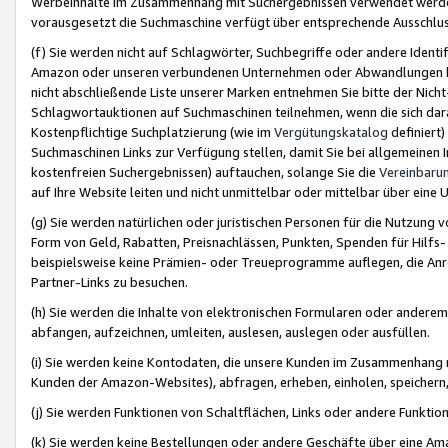
Werbeinhalte im Zusammenhang mit Suchergebnissen verwendet werden,
vorausgesetzt die Suchmaschine verfügt über entsprechende Ausschlu
(f) Sie werden nicht auf Schlagwörter, Suchbegriffe oder andere Ident
Amazon oder unseren verbundenen Unternehmen oder Abwandlungen bzw
nicht abschließende Liste unserer Marken entnehmen Sie bitte der Nich
Schlagwortauktionen auf Suchmaschinen teilnehmen, wenn die sich da
Kostenpflichtige Suchplatzierung (wie im
Vergütungskatalog
definiert
Suchmaschinen Links zur Verfügung stellen, damit Sie bei allgemeinen I
kostenfreien Suchergebnissen) auftauchen, solange Sie die
Vereinbaru
auf Ihre Website leiten und nicht unmittelbar oder mittelbar über eine
(g) Sie werden natürlichen oder juristischen Personen für die Nutzung 
Form von Geld, Rabatten, Preisnachlässen, Punkten, Spenden für Hilfs
beispielsweise keine Prämien- oder Treueprogramme auflegen, die Anrei
Partner-Links zu besuchen.
(h) Sie werden die Inhalte von elektronischen Formularen oder anderem M
abfangen, aufzeichnen, umleiten, auslesen, auslegen oder ausfüllen.
(i) Sie werden keine Kontodaten, die unsere Kunden im Zusammenhang 
Kunden der Amazon-Websites), abfragen, erheben, einholen, speichern,
(j) Sie werden Funktionen von Schaltflächen, Links oder andere Funkti
(k) Sie werden keine Bestellungen oder andere Geschäfte über eine Ama