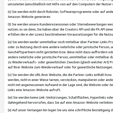
umzuleiten (einschließlich mit Hilfe von auf den Computern der Nutzer i
(s) Sie werden nicht durch Roboter, Softwareprogramme oder auf andere
Amazon-Website generieren.
(t) Sie werden unsere Kundenrezensionen oder Sternebewertungen wed
nutzen, es sei denn, Sie haben über die Creators API und die PA API e
erfüllen die in der Lizenz beschriebenen Voraussetzungen für die Nutzu
(u) Sie werden weder unmittelbar noch mittelbar über Partner-Links P
oder zu Nutzung durch eine andere natürliche oder juristische Person,
Geschäftspartnern nicht gestatten bzw. diese nicht dazu auffordern od
andere natürliche oder juristische Person, unmittelbar oder mittelbar
zu Wiederverkaufs- oder gewerblichen Zwecken (gleich welcher Art) 
auf Ihrer Website zum Wiederverkauf oder für gewerbliche Nutzungen 
(v) Sie werden die URL Ihrer Website, die die Partner-Links enthält b
werden, nicht in einer Weise tarnen, verstecken, manipulieren oder and
nicht mit angemessenem Aufwand in der Lage sind, die Website oder A
Links eine Amazon-Website aufruft.
(w) Sie werden keine Link-Verkürzungen, Schaltflächen, Hyperlinks ode
dahingehend hervorrufen, dass Sie auf eine Amazon-Website verlinken
(x) Auf unser Verlangen hin legen Sie uns eine schriftliche Bestätigung