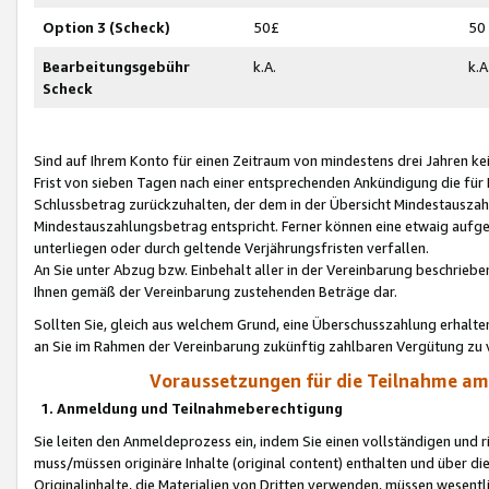
Option 3 (Scheck)
50£
50
Bearbeitungsgebühr
k.A.
k.A
Scheck
Sind auf Ihrem Konto für einen Zeitraum von mindestens drei Jahren kein
Frist von sieben Tagen nach einer entsprechenden Ankündigung die für
Schlussbetrag zurückzuhalten, der dem in der Übersicht Mindestausz
Mindestauszahlungsbetrag entspricht. Ferner können eine etwaig aufg
unterliegen oder durch geltende Verjährungsfristen verfallen.
An Sie unter Abzug bzw. Einbehalt aller in der Vereinbarung beschrieb
Ihnen gemäß der Vereinbarung zustehenden Beträge dar.
Sollten Sie, gleich aus welchem Grund, eine Überschusszahlung erhalte
an Sie im Rahmen der Vereinbarung zukünftig zahlbaren Vergütung zu 
Voraussetzungen für die Teilnahme a
1. Anmeldung und Teilnahmeberechtigung
Sie leiten den Anmeldeprozess ein, indem Sie einen vollständigen und 
muss/müssen originäre Inhalte (original content) enthalten und über d
Originalinhalte, die Materialien von Dritten verwenden, müssen wese