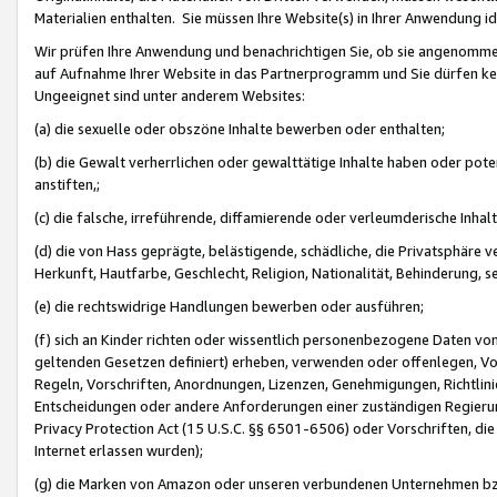
Materialien enthalten. Sie müssen Ihre Website(s) in Ihrer Anwendung ide
Wir prüfen Ihre Anwendung und benachrichtigen Sie, ob sie angenommen
auf Aufnahme Ihrer Website in das Partnerprogramm und Sie dürfen kei
Ungeeignet sind unter anderem Websites:
(a) die sexuelle oder obszöne Inhalte bewerben oder enthalten;
(b) die Gewalt verherrlichen oder gewalttätige Inhalte haben oder pot
anstiften,;
(c) die falsche, irreführende, diffamierende oder verleumderische Inha
(d) die von Hass geprägte, belästigende, schädliche, die Privatsphäre v
Herkunft, Hautfarbe, Geschlecht, Religion, Nationalität, Behinderung, 
(e) die rechtswidrige Handlungen bewerben oder ausführen;
(f) sich an Kinder richten oder wissentlich personenbezogene Daten vo
geltenden Gesetzen definiert) erheben, verwenden oder offenlegen, Vo
Regeln, Vorschriften, Anordnungen, Lizenzen, Genehmigungen, Richtlini
Entscheidungen oder andere Anforderungen einer zuständigen Regierung
Privacy Protection Act (15 U.S.C. §§ 6501-6506) oder Vorschriften, di
Internet erlassen wurden);
(g) die Marken von Amazon oder unseren verbundenen Unternehmen b