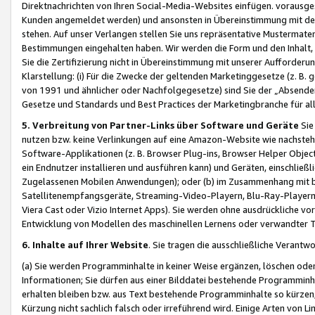
Direktnachrichten von Ihren Social-Media-Websites einfügen. vorausg
Kunden angemeldet werden) und ansonsten in Übereinstimmung mit der
stehen. Auf unser Verlangen stellen Sie uns repräsentative Mustermater
Bestimmungen eingehalten haben. Wir werden die Form und den Inhalt, di
Sie die Zertifizierung nicht in Übereinstimmung mit unserer Aufforderu
Klarstellung: (i) Für die Zwecke der geltenden Marketinggesetze (z. 
von 1991 und ähnlicher oder Nachfolgegesetze) sind Sie der „Absender“ j
Gesetze und Standards und Best Practices der Marketingbranche für 
5. Verbreitung von Partner-Links über Software und Geräte
Sie
nutzen bzw. keine Verlinkungen auf eine Amazon-Website wie nachsteh
Software-Applikationen (z. B. Browser Plug-ins, Browser Helper Objec
ein Endnutzer installieren und ausführen kann) und Geräten, einschlie
Zugelassenen Mobilen Anwendungen); oder (b) im Zusammenhang mit bzw.
Satellitenempfangsgeräte, Streaming-Video-Playern, Blu-Ray-Playern 
Viera Cast oder Vizio Internet Apps). Sie werden ohne ausdrückliche v
Entwicklung von Modellen des maschinellen Lernens oder verwandter 
6. Inhalte auf Ihrer Website
. Sie tragen die ausschließliche Verantwo
(a) Sie werden Programminhalte in keiner Weise ergänzen, löschen oder
Informationen; Sie dürfen aus einer Bilddatei bestehende Programminhal
erhalten bleiben bzw. aus Text bestehende Programminhalte so kürzen, 
Kürzung nicht sachlich falsch oder irreführend wird. Einige Arten von L