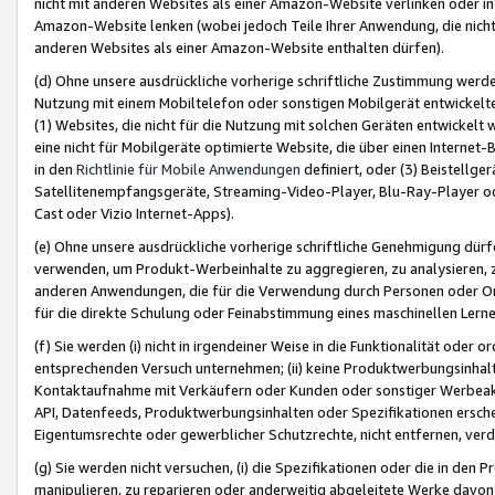
nicht mit anderen Websites als einer Amazon-Website verlinken oder i
Amazon-Website lenken (wobei jedoch Teile Ihrer Anwendung, die nich
anderen Websites als einer Amazon-Website enthalten dürfen).
(d) Ohne unsere ausdrückliche vorherige schriftliche Zustimmung werd
Nutzung mit einem Mobiltelefon oder sonstigen Mobilgerät entwickelt
(1) Websites, die nicht für die Nutzung mit solchen Geräten entwickelt
eine nicht für Mobilgeräte optimierte Website, die über einen Interne
in den
Richtlinie für Mobile Anwendungen
definiert, oder (3) Beistellge
Satellitenempfangsgeräte, Streaming-Video-Player, Blu-Ray-Player ode
Cast oder Vizio Internet-Apps).
(e) Ohne unsere ausdrückliche vorherige schriftliche Genehmigung dürfe
verwenden, um Produkt-Werbeinhalte zu aggregieren, zu analysieren, 
anderen Anwendungen, die für die Verwendung durch Personen oder Or
für die direkte Schulung oder Feinabstimmung eines maschinellen Lern
(f) Sie werden (i) nicht in irgendeiner Weise in die Funktionalität ode
entsprechenden Versuch unternehmen; (ii) keine Produktwerbungsinha
Kontaktaufnahme mit Verkäufern oder Kunden oder sonstiger Werbeaktiv
API, Datenfeeds, Produktwerbungsinhalten oder Spezifikationen erschei
Eigentumsrechte oder gewerblicher Schutzrechte, nicht entfernen, verd
(g) Sie werden nicht versuchen, (i) die Spezifikationen oder die in de
manipulieren, zu reparieren oder anderweitig abgeleitete Werke davon z