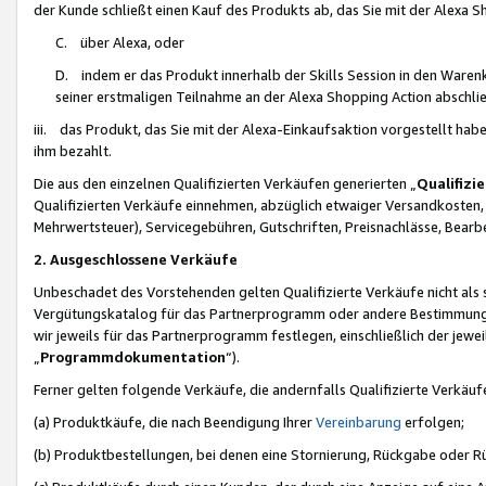
der Kunde schließt einen Kauf des Produkts ab, das Sie mit der Alexa 
C. über Alexa, oder
D. indem er das Produkt innerhalb der Skills Session in den Waren
seiner erstmaligen Teilnahme an der Alexa Shopping Action abschlie
iii. das Produkt, das Sie mit der Alexa-Einkaufsaktion vorgestellt ha
ihm bezahlt.
Die aus den einzelnen Qualifizierten Verkäufen generierten „
Qualifizi
Qualifizierten Verkäufe einnehmen, abzüglich etwaiger Versandkosten
Mehrwertsteuer), Servicegebühren, Gutschriften, Preisnachlässe, Bear
2. Ausgeschlossene Verkäufe
Unbeschadet des Vorstehenden gelten Qualifizierte Verkäufe nicht als
Vergütungskatalog für das Partnerprogramm oder andere Bestimmungen,
wir jeweils für das Partnerprogramm festlegen, einschließlich der jewe
„
Programmdokumentation
“).
Ferner gelten folgende Verkäufe, die andernfalls Qualifizierte Verkä
(a) Produktkäufe, die nach Beendigung Ihrer
Vereinbarung
erfolgen;
(b) Produktbestellungen, bei denen eine Stornierung, Rückgabe oder R