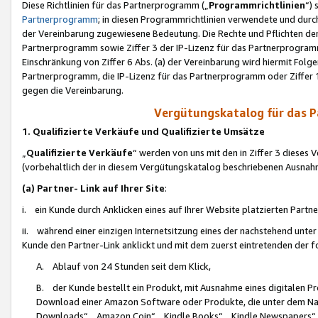
Diese Richtlinien für das Partnerprogramm („
Programmrichtlinien
“)
Partnerprogramm
; in diesen Programmrichtlinien verwendete und durch
der Vereinbarung zugewiesene Bedeutung. Die Rechte und Pflichten de
Partnerprogramm sowie Ziffer 3 der IP-Lizenz für das Partnerprogram
Einschränkung von Ziffer 6 Abs. (a) der Vereinbarung wird hiermit Fol
Partnerprogramm, die IP-Lizenz für das Partnerprogramm oder Ziffer 1
gegen die Vereinbarung.
Vergütungskatalog für das 
1. Qualifizierte Verkäufe und Qualifizierte Umsätze
„
Qualifizierte Verkäufe
“ werden von uns mit den in Ziffer 3 diese
(vorbehaltlich der in diesem Vergütungskatalog beschriebenen Ausnah
(a) Partner- Link auf Ihrer Site
:
i. ein Kunde durch Anklicken eines auf Ihrer Website platzierten Part
ii. während einer einzigen Internetsitzung eines der nachstehend unter (i)
Kunde den Partner-Link anklickt und mit dem zuerst eintretenden der f
A. Ablauf von 24 Stunden seit dem Klick,
B. der Kunde bestellt ein Produkt, mit Ausnahme eines digitalen P
Download einer Amazon Software oder Produkte, die unter dem N
Downloads“, „Amazon Coin“, „Kindle Books“, „Kindle Newspapers“, „