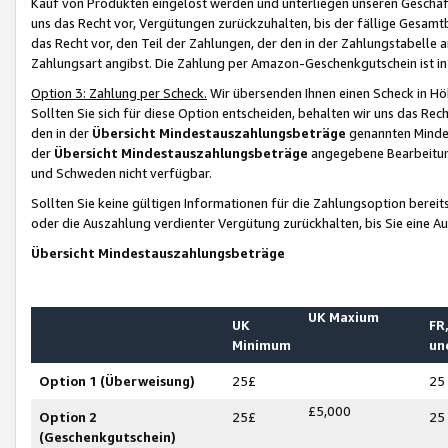
Kauf von Produkten eingelöst werden und unterliegen unseren Geschäf
uns das Recht vor, Vergütungen zurückzuhalten, bis der fällige Gesamt
das Recht vor, den Teil der Zahlungen, der den in der Zahlungstabelle 
Zahlungsart angibst. Die Zahlung per Amazon-Geschenkgutschein ist in
Option 3: Zahlung per Scheck.
Wir übersenden Ihnen einen Scheck in Höh
Sollten Sie sich für diese Option entscheiden, behalten wir uns das Rec
den in der
Übersicht Mindestauszahlungsbeträge
genannten Mindest
der
Übersicht Mindestauszahlungsbeträge
angegebene Bearbeitung
und Schweden nicht verfügbar.
Sollten Sie keine gültigen Informationen für die Zahlungsoption bereit
oder die Auszahlung verdienter Vergütung zurückhalten, bis Sie eine A
Übersicht Mindestauszahlungsbeträge
UK Maxium
UK
FR,
Minimum
un
Option 1 (Überweisung)
25£
25
£5,000
Option 2
25£
25
(Geschenkgutschein)