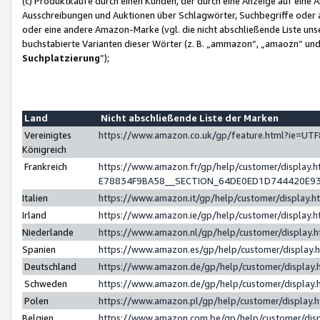
(c) Produktkäufe durch einen Kunden, der durch eine Anzeige auf eine 
Ausschreibungen und Auktionen über Schlagwörter, Suchbegriffe oder 
oder eine andere Amazon-Marke (vgl. die nicht abschließende Liste un
buchstabierte Varianten dieser Wörter (z. B. „ammazon“, „amaozn“ und „
Suchplatzierung
”);
Land
Nicht abschließende Liste der Marken
Vereinigtes
https://www.amazon.co.uk/gp/feature.html?ie=U
Königreich
Frankreich
https://www.amazon.fr/gp/help/customer/displa
E78834F9BA58__SECTION_64DE0ED1D744420E9
Italien
https://www.amazon.it/gp/help/customer/display
Irland
https://www.amazon.ie/gp/help/customer/displa
Niederlande
https://www.amazon.nl/gp/help/customer/display
Spanien
https://www.amazon.es/gp/help/customer/display
Deutschland
https://www.amazon.de/gp/help/customer/displa
Schweden
https://www.amazon.de/gp/help/customer/displa
Polen
https://www.amazon.pl/gp/help/customer/display
Belgien
https://www.amazon.com.be/gp/help/customer/d