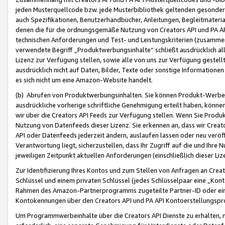
jeden Musterquellcode bzw. jede Musterbibliothek geltenden gesonder
auch Spezifikationen, Benutzerhandbücher, Anleitungen, Begleitmaterial
denen die für die ordnungsgemäße Nutzung von Creators API und PA A
technischen Anforderungen und Test- und Leistungskriterien (zusammen
verwendete Begriff „Produktwerbungsinhalte“ schließt ausdrücklich al
Lizenz zur Verfügung stellen, sowie alle von uns zur Verfügung gestel
ausdrücklich nicht auf Daten, Bilder, Texte oder sonstige Informatione
es sich nicht um eine Amazon-Website handelt.
(b) Abrufen von Produktwerbungsinhalten. Sie können Produkt-Werbein
ausdrückliche vorherige schriftliche Genehmigung erteilt haben, könn
wir über die Creators API Feeds zur Verfügung stellen. Wenn Sie Produk
Nutzung von Datenfeeds dieser Lizenz. Sie erkennen an, dass wir Creat
API oder Datenfeeds jederzeit ändern, auslaufen lassen oder neu veröffe
Verantwortung liegt, sicherzustellen, dass Ihr Zugriff auf die und Ihr
jeweiligen Zeitpunkt aktuellen Anforderungen (einschließlich dieser Liz
Zur Identifizierung Ihres Kontos und zum Stellen von Anfragen an Crea
Schlüssel und einem privaten Schlüssel (jedes Schlüsselpaar eine „Kon
Rahmen des Amazon-Partnerprogramms zugeteilte Partner-ID oder ein
Kontokennungen über den Creators API und PA API Kontoerstellungspro
Um Programmwerbeinhalte über die Creators API Dienste zu erhalten, m