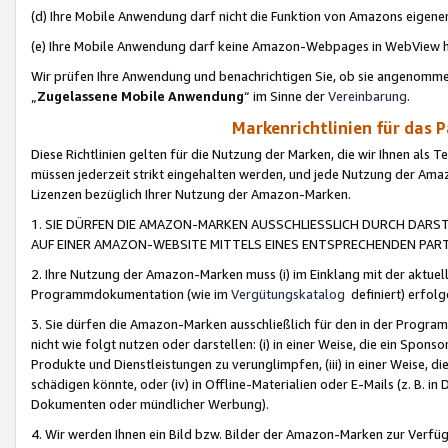
(d) Ihre Mobile Anwendung darf nicht die Funktion von Amazons eige
(e) Ihre Mobile Anwendung darf keine Amazon-Webpages in WebView 
Wir prüfen Ihre Anwendung und benachrichtigen Sie, ob sie angenomm
„
Zugelassene Mobile Anwendung
“ im Sinne der
Vereinbarung
.
Markenrichtlinien für das 
Diese Richtlinien gelten für die Nutzung der Marken, die wir Ihnen als 
müssen jederzeit strikt eingehalten werden, und jede Nutzung der Ama
Lizenzen bezüglich Ihrer Nutzung der Amazon-Marken.
1. SIE DÜRFEN DIE AMAZON-MARKEN AUSSCHLIESSLICH DURCH DARS
AUF EINER AMAZON-WEBSITE MITTELS EINES ENTSPRECHENDEN PART
2. Ihre Nutzung der Amazon-Marken muss (i) im Einklang mit der aktuells
Programmdokumentation (wie im
Vergütungskatalog
definiert) erfolg
3. Sie dürfen die Amazon-Marken ausschließlich für den in der Progr
nicht wie folgt nutzen oder darstellen: (i) in einer Weise, die ein Spo
Produkte und Dienstleistungen zu verunglimpfen, (iii) in einer Weise
schädigen könnte, oder (iv) in Offline-Materialien oder E-Mails (z. B.
Dokumenten oder mündlicher Werbung).
4. Wir werden Ihnen ein Bild bzw. Bilder der Amazon-Marken zur Verfüg