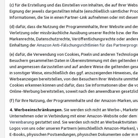
(c) für die Erstellung und das Einstellen von Inhalten, die auf Ihrer We
Eignung der jeweils dargestellten Inhalte (einschließlich sämtlicher 
Informationen, die Sie in einen Partner-Link aufnehmen oder mit diese
(d) dafür, dass die Nutzung der Programminhalte, Ihrer Website und des 
Verletzung oder missbräuchliche Ausübung unserer Rechte bzw. der Recht
Markenrechte, Datenschutzrechte, Veröffentlichungsrechte oder anderer
Einhaltung der
Amazon Anti-Fälschungsrichtlinien für das Partnerpro
(e) dafür, die Verwendung von Cookies, Pixeln und anderen Technologien
Besuchern gesammelten Daten in Übereinstimmung mit den geltenden Ge
und angemessen darzustellen und auf andere Weise die geltenden geset
in sonstiger Weise, einschließlich des ggf. anzuzeigenden Hinweises, d
Werbeanzeigen bereitstellen, von den Besuchern Ihrer Website unmitte
Cookies erkennen können und dafür, dass Sie Informationen über die v
Online-Werbung bereitstellen, soweit nach den anwendbaren gesetzlic
(f) für Ihre Nutzung, der Programminhalte und der Amazon-Marken, u
4. Werbeeinschränkungen.
Sie werden sich nicht an Werbe-, Market
Unternehmen oder in Verbindung mit einer Amazon-Website oder dem Pa
Vereinbarung
gestattet sind. Sie werden sich nicht an Werbeaktivitäten
Logos von uns oder unseren Partnern (einschließlich Amazon-Marken), 
E-Books, physischen Postsendungen, physischen Dokumenten oder in 