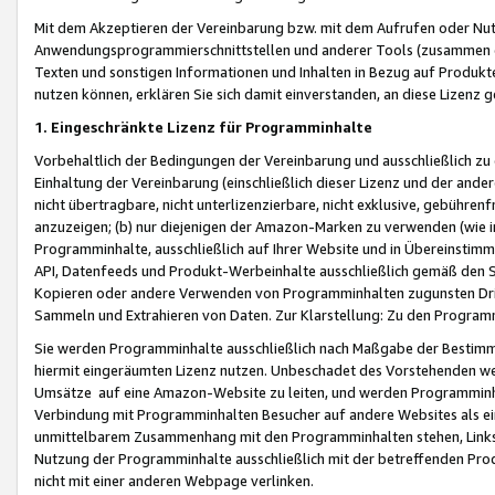
Mit dem Akzeptieren der Vereinbarung bzw. mit dem Aufrufen oder Nutz
Anwendungsprogrammierschnittstellen und anderer Tools (zusammen die
Texten und sonstigen Informationen und Inhalten in Bezug auf Produkte
nutzen können, erklären Sie sich damit einverstanden, an diese Lizenz 
1. Eingeschränkte Lizenz für Programminhalte
Vorbehaltlich der Bedingungen der Vereinbarung und ausschließlich z
Einhaltung der Vereinbarung (einschließlich dieser Lizenz und der ande
nicht übertragbare, nicht unterlizenzierbare, nicht exklusive, gebühren
anzuzeigen; (b) nur diejenigen der Amazon-Marken zu verwenden (wie in 
Programminhalte, ausschließlich auf Ihrer Website und in Übereinstimmu
API, Datenfeeds und Produkt-Werbeinhalte ausschließlich gemäß den Spe
Kopieren oder andere Verwenden von Programminhalten zugunsten Dri
Sammeln und Extrahieren von Daten. Zur Klarstellung: Zu den Program
Sie werden Programminhalte ausschließlich nach Maßgabe der Besti
hiermit eingeräumten Lizenz nutzen. Unbeschadet des Vorstehenden we
Umsätze auf eine Amazon-Website zu leiten, und werden Programminhal
Verbindung mit Programminhalten Besucher auf andere Websites als ein
unmittelbarem Zusammenhang mit den Programminhalten stehen, Links z
Nutzung der Programminhalte ausschließlich mit der betreffenden Pr
nicht mit einer anderen Webpage verlinken.