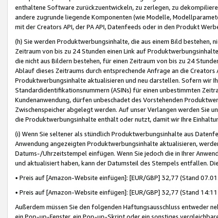
enthaltene Software zurückzuentwickeln, zu zerlegen, zu dekompilier
andere zugrunde liegende Komponenten (wie Modelle, Modellparameter
mit der Creators API, der PA API, Datenfeeds oder in den Produkt Werb
(h) Sie werden Produktwerbungsinhalte, die aus einem Bild bestehen, ni
Zeitraum von bis zu 24 Stunden einen Link auf Produktwerbungsinhalte
die nicht aus Bildern bestehen, für einen Zeitraum von bis zu 24 Stund
Ablauf dieses Zeitraums durch entsprechende Anfrage an die Creators 
Produktwerbungsinhalte aktualisieren und neu darstellen. Sofern wir Ih
Standardidentifikationsnummern (ASINs) für einen unbestimmten Zeitra
Kundenanwendung, dürfen unbeschadet des Vorstehenden Produktwerbu
Zwischenspeicher abgelegt werden. Auf unser Verlangen werden Sie un
die Produktwerbungsinhalte enthält oder nutzt, damit wir Ihre Einhalt
(i) Wenn Sie seltener als stündlich Produktwerbungsinhalte aus Datenfe
Anwendung angezeigten Produktwerbungsinhalte aktualisieren, werden 
Datums-/Uhrzeitstempel einfügen. Wenn Sie jedoch die in Ihrer Anwe
und aktualisiert haben, kann der Datumsteil des Stempels entfallen. Dies
• Preis auf [Amazon-Website einfügen]: [EUR/GBP] 32,77 (Stand 07.01.
• Preis auf [Amazon-Website einfügen]: [EUR/GBP] 32,77 (Stand 14:11 
Außerdem müssen Sie den folgenden Haftungsausschluss entweder neb
ein Pop-up-Fenster, ein Pop-up-Skript oder ein sonstiges vergleichba