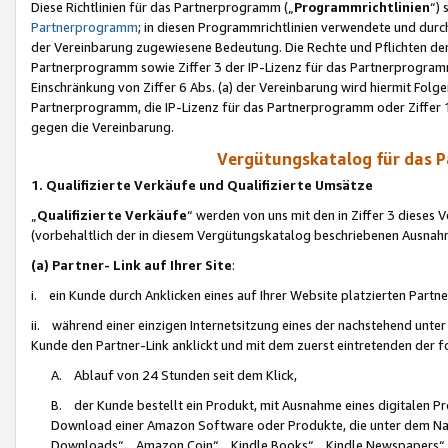
Diese Richtlinien für das Partnerprogramm („
Programmrichtlinien
“)
Partnerprogramm
; in diesen Programmrichtlinien verwendete und durch
der Vereinbarung zugewiesene Bedeutung. Die Rechte und Pflichten de
Partnerprogramm sowie Ziffer 3 der IP-Lizenz für das Partnerprogram
Einschränkung von Ziffer 6 Abs. (a) der Vereinbarung wird hiermit Fol
Partnerprogramm, die IP-Lizenz für das Partnerprogramm oder Ziffer 1
gegen die Vereinbarung.
Vergütungskatalog für das 
1. Qualifizierte Verkäufe und Qualifizierte Umsätze
„
Qualifizierte Verkäufe
“ werden von uns mit den in Ziffer 3 diese
(vorbehaltlich der in diesem Vergütungskatalog beschriebenen Ausnah
(a) Partner- Link auf Ihrer Site
:
i. ein Kunde durch Anklicken eines auf Ihrer Website platzierten Part
ii. während einer einzigen Internetsitzung eines der nachstehend unter (i)
Kunde den Partner-Link anklickt und mit dem zuerst eintretenden der f
A. Ablauf von 24 Stunden seit dem Klick,
B. der Kunde bestellt ein Produkt, mit Ausnahme eines digitalen P
Download einer Amazon Software oder Produkte, die unter dem N
Downloads“, „Amazon Coin“, „Kindle Books“, „Kindle Newspapers“, „