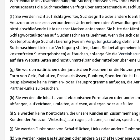
Werbeinhalte im Zusammenhang mit Suchergebnissen verwendet werden,
vorausgesetzt die Suchmaschine verfügt über entsprechende Ausschlu
(f) Sie werden nicht auf Schlagwörter, Suchbegriffe oder andere Ident
Amazon oder unseren verbundenen Unternehmen oder Abwandlungen bzw
nicht abschließende Liste unserer Marken entnehmen Sie bitte der Nich
Schlagwortauktionen auf Suchmaschinen teilnehmen, wenn die sich da
Kostenpflichtige Suchplatzierung (wie im
Vergütungskatalog
definiert
Suchmaschinen Links zur Verfügung stellen, damit Sie bei allgemeinen I
kostenfreien Suchergebnissen) auftauchen, solange Sie die
Vereinbaru
auf Ihre Website leiten und nicht unmittelbar oder mittelbar über eine
(g) Sie werden natürlichen oder juristischen Personen für die Nutzung 
Form von Geld, Rabatten, Preisnachlässen, Punkten, Spenden für Hilfs
beispielsweise keine Prämien- oder Treueprogramme auflegen, die Anrei
Partner-Links zu besuchen.
(h) Sie werden die Inhalte von elektronischen Formularen oder anderem M
abfangen, aufzeichnen, umleiten, auslesen, auslegen oder ausfüllen.
(i) Sie werden keine Kontodaten, die unsere Kunden im Zusammenhang 
Kunden der Amazon-Websites), abfragen, erheben, einholen, speichern,
(j) Sie werden Funktionen von Schaltflächen, Links oder andere Funkti
(k) Sie werden keine Bestellungen oder andere Geschäfte über eine Ama