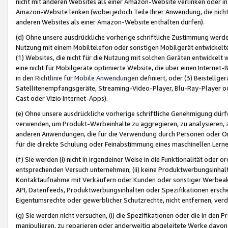
nicht mit anderen Websites als einer Amazon-Website verlinken oder i
Amazon-Website lenken (wobei jedoch Teile Ihrer Anwendung, die nich
anderen Websites als einer Amazon-Website enthalten dürfen).
(d) Ohne unsere ausdrückliche vorherige schriftliche Zustimmung werd
Nutzung mit einem Mobiltelefon oder sonstigen Mobilgerät entwickelt
(1) Websites, die nicht für die Nutzung mit solchen Geräten entwickelt
eine nicht für Mobilgeräte optimierte Website, die über einen Interne
in den
Richtlinie für Mobile Anwendungen
definiert, oder (3) Beistellge
Satellitenempfangsgeräte, Streaming-Video-Player, Blu-Ray-Player ode
Cast oder Vizio Internet-Apps).
(e) Ohne unsere ausdrückliche vorherige schriftliche Genehmigung dürfe
verwenden, um Produkt-Werbeinhalte zu aggregieren, zu analysieren, 
anderen Anwendungen, die für die Verwendung durch Personen oder Or
für die direkte Schulung oder Feinabstimmung eines maschinellen Lern
(f) Sie werden (i) nicht in irgendeiner Weise in die Funktionalität ode
entsprechenden Versuch unternehmen; (ii) keine Produktwerbungsinha
Kontaktaufnahme mit Verkäufern oder Kunden oder sonstiger Werbeaktiv
API, Datenfeeds, Produktwerbungsinhalten oder Spezifikationen erschei
Eigentumsrechte oder gewerblicher Schutzrechte, nicht entfernen, verd
(g) Sie werden nicht versuchen, (i) die Spezifikationen oder die in de
manipulieren, zu reparieren oder anderweitig abgeleitete Werke davon z