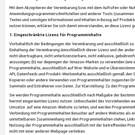
Mit dem Akzeptieren der Vereinbarung bzw. mit dem Aufrufen oder Nutz
Anwendungsprogrammierschnittstellen und anderer Tools (zusammen die
Texten und sonstigen Informationen und Inhalten in Bezug auf Produkte
nutzen können, erklären Sie sich damit einverstanden, an diese Lizenz 
1. Eingeschränkte Lizenz für Programminhalte
Vorbehaltlich der Bedingungen der Vereinbarung und ausschließlich z
Einhaltung der Vereinbarung (einschließlich dieser Lizenz und der ande
nicht übertragbare, nicht unterlizenzierbare, nicht exklusive, gebühren
anzuzeigen; (b) nur diejenigen der Amazon-Marken zu verwenden (wie in 
Programminhalte, ausschließlich auf Ihrer Website und in Übereinstimmu
API, Datenfeeds und Produkt-Werbeinhalte ausschließlich gemäß den Spe
Kopieren oder andere Verwenden von Programminhalten zugunsten Dri
Sammeln und Extrahieren von Daten. Zur Klarstellung: Zu den Program
Sie werden Programminhalte ausschließlich nach Maßgabe der Besti
hiermit eingeräumten Lizenz nutzen. Unbeschadet des Vorstehenden we
Umsätze auf eine Amazon-Website zu leiten, und werden Programminhal
Verbindung mit Programminhalten Besucher auf andere Websites als ein
unmittelbarem Zusammenhang mit den Programminhalten stehen, Links z
Nutzung der Programminhalte ausschließlich mit der betreffenden Pr
nicht mit einer anderen Webpage verlinken.