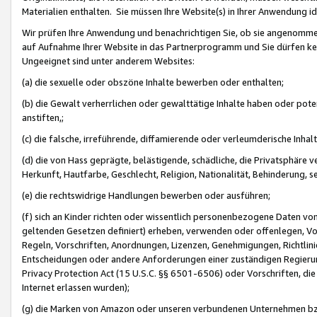
Materialien enthalten. Sie müssen Ihre Website(s) in Ihrer Anwendung ide
Wir prüfen Ihre Anwendung und benachrichtigen Sie, ob sie angenommen
auf Aufnahme Ihrer Website in das Partnerprogramm und Sie dürfen kei
Ungeeignet sind unter anderem Websites:
(a) die sexuelle oder obszöne Inhalte bewerben oder enthalten;
(b) die Gewalt verherrlichen oder gewalttätige Inhalte haben oder pot
anstiften,;
(c) die falsche, irreführende, diffamierende oder verleumderische Inha
(d) die von Hass geprägte, belästigende, schädliche, die Privatsphäre v
Herkunft, Hautfarbe, Geschlecht, Religion, Nationalität, Behinderung, 
(e) die rechtswidrige Handlungen bewerben oder ausführen;
(f) sich an Kinder richten oder wissentlich personenbezogene Daten vo
geltenden Gesetzen definiert) erheben, verwenden oder offenlegen, Vo
Regeln, Vorschriften, Anordnungen, Lizenzen, Genehmigungen, Richtlini
Entscheidungen oder andere Anforderungen einer zuständigen Regierung
Privacy Protection Act (15 U.S.C. §§ 6501-6506) oder Vorschriften, di
Internet erlassen wurden);
(g) die Marken von Amazon oder unseren verbundenen Unternehmen b