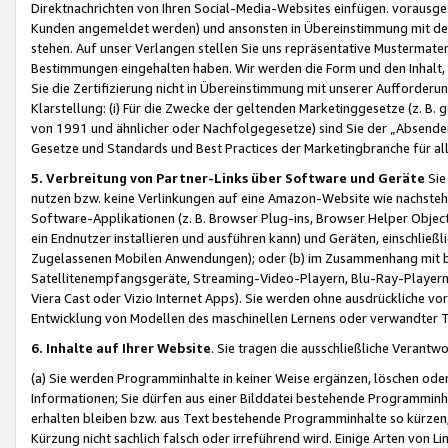
Direktnachrichten von Ihren Social-Media-Websites einfügen. vorausg
Kunden angemeldet werden) und ansonsten in Übereinstimmung mit der
stehen. Auf unser Verlangen stellen Sie uns repräsentative Mustermater
Bestimmungen eingehalten haben. Wir werden die Form und den Inhalt, di
Sie die Zertifizierung nicht in Übereinstimmung mit unserer Aufforderu
Klarstellung: (i) Für die Zwecke der geltenden Marketinggesetze (z. 
von 1991 und ähnlicher oder Nachfolgegesetze) sind Sie der „Absender“ j
Gesetze und Standards und Best Practices der Marketingbranche für 
5. Verbreitung von Partner-Links über Software und Geräte
Sie
nutzen bzw. keine Verlinkungen auf eine Amazon-Website wie nachsteh
Software-Applikationen (z. B. Browser Plug-ins, Browser Helper Objec
ein Endnutzer installieren und ausführen kann) und Geräten, einschlie
Zugelassenen Mobilen Anwendungen); oder (b) im Zusammenhang mit bzw.
Satellitenempfangsgeräte, Streaming-Video-Playern, Blu-Ray-Playern 
Viera Cast oder Vizio Internet Apps). Sie werden ohne ausdrückliche v
Entwicklung von Modellen des maschinellen Lernens oder verwandter 
6. Inhalte auf Ihrer Website
. Sie tragen die ausschließliche Verantwo
(a) Sie werden Programminhalte in keiner Weise ergänzen, löschen oder
Informationen; Sie dürfen aus einer Bilddatei bestehende Programminhal
erhalten bleiben bzw. aus Text bestehende Programminhalte so kürzen, 
Kürzung nicht sachlich falsch oder irreführend wird. Einige Arten von L