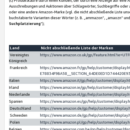
(c) Produktkäufe durch einen Kunden, der durch eine Anzeige auf eine 
Ausschreibungen und Auktionen über Schlagwörter, Suchbegriffe oder 
oder eine andere Amazon-Marke (vgl. die nicht abschließende Liste un
buchstabierte Varianten dieser Wörter (z. B. „ammazon“, „amaozn“ und „
Suchplatzierung
”);
Land
Nicht abschließende Liste der Marken
Vereinigtes
https://www.amazon.co.uk/gp/feature.html?ie=U
Königreich
Frankreich
https://www.amazon.fr/gp/help/customer/displa
E78834F9BA58__SECTION_64DE0ED1D744420E9
Italien
https://www.amazon.it/gp/help/customer/display
Irland
https://www.amazon.ie/gp/help/customer/displa
Niederlande
https://www.amazon.nl/gp/help/customer/display
Spanien
https://www.amazon.es/gp/help/customer/display
Deutschland
https://www.amazon.de/gp/help/customer/displa
Schweden
https://www.amazon.de/gp/help/customer/displa
Polen
https://www.amazon.pl/gp/help/customer/display
Belgien
https://www.amazon.com.be/gp/help/customer/d