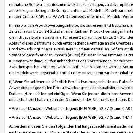
enthaltene Software zurückzuentwickeln, zu zerlegen, zu dekompilier
andere zugrunde liegende Komponenten (wie Modelle, Modellparameter
mit der Creators API, der PA API, Datenfeeds oder in den Produkt Werb
(h) Sie werden Produktwerbungsinhalte, die aus einem Bild bestehen, ni
Zeitraum von bis zu 24 Stunden einen Link auf Produktwerbungsinhalte
die nicht aus Bildern bestehen, für einen Zeitraum von bis zu 24 Stund
Ablauf dieses Zeitraums durch entsprechende Anfrage an die Creators 
Produktwerbungsinhalte aktualisieren und neu darstellen. Sofern wir Ih
Standardidentifikationsnummern (ASINs) für einen unbestimmten Zeitra
Kundenanwendung, dürfen unbeschadet des Vorstehenden Produktwerbu
Zwischenspeicher abgelegt werden. Auf unser Verlangen werden Sie un
die Produktwerbungsinhalte enthält oder nutzt, damit wir Ihre Einhalt
(i) Wenn Sie seltener als stündlich Produktwerbungsinhalte aus Datenfe
Anwendung angezeigten Produktwerbungsinhalte aktualisieren, werden 
Datums-/Uhrzeitstempel einfügen. Wenn Sie jedoch die in Ihrer Anwe
und aktualisiert haben, kann der Datumsteil des Stempels entfallen. Dies
• Preis auf [Amazon-Website einfügen]: [EUR/GBP] 32,77 (Stand 07.01.
• Preis auf [Amazon-Website einfügen]: [EUR/GBP] 32,77 (Stand 14:11 
Außerdem müssen Sie den folgenden Haftungsausschluss entweder neb
ein Pop-up-Fenster, ein Pop-up-Skript oder ein sonstiges vergleichba