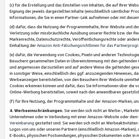
(c) für die Erstellung und das Einstellen von Inhalten, die auf Ihrer We
Eignung der jeweils dargestellten Inhalte (einschließlich sämtlicher 
Informationen, die Sie in einen Partner-Link aufnehmen oder mit diese
(d) dafür, dass die Nutzung der Programminhalte, Ihrer Website und des 
Verletzung oder missbräuchliche Ausübung unserer Rechte bzw. der Recht
Markenrechte, Datenschutzrechte, Veröffentlichungsrechte oder anderer
Einhaltung der
Amazon Anti-Fälschungsrichtlinien für das Partnerpro
(e) dafür, die Verwendung von Cookies, Pixeln und anderen Technologien
Besuchern gesammelten Daten in Übereinstimmung mit den geltenden Ge
und angemessen darzustellen und auf andere Weise die geltenden geset
in sonstiger Weise, einschließlich des ggf. anzuzeigenden Hinweises, d
Werbeanzeigen bereitstellen, von den Besuchern Ihrer Website unmitte
Cookies erkennen können und dafür, dass Sie Informationen über die v
Online-Werbung bereitstellen, soweit nach den anwendbaren gesetzlic
(f) für Ihre Nutzung, der Programminhalte und der Amazon-Marken, u
4. Werbeeinschränkungen.
Sie werden sich nicht an Werbe-, Market
Unternehmen oder in Verbindung mit einer Amazon-Website oder dem Pa
Vereinbarung
gestattet sind. Sie werden sich nicht an Werbeaktivitäten
Logos von uns oder unseren Partnern (einschließlich Amazon-Marken), 
E-Books, physischen Postsendungen, physischen Dokumenten oder in 