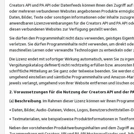
Creators API und PA API oder Datenfeeds können Ihnen den Zugriff auf D
oder mehreren verbundenen Websites angebotenen Produkte ermögliche
Daten, Bilder, Texte oder sonstigen Informationen oder Inhalte zuzugre
anwendbaren Lizenzvereinbarungen für die Creators API und PA API od
diesen verbundenen Websites zur Verfügung gestellt werden.
Sie dürfen den Programminhalt nicht dazu verwenden, geistiges Eigent
verletzen. Sie dürfen Programminhalte nicht verwenden, um direkt ode
maschinelles Lernen oder verwandte Technologien zu entwickeln oder zu
Die Lizenz endet mit sofortiger Wirkung automatisch, wenn Sie zu irg
Vergütungskatalog definiert) nicht rechtzeitig erfüllen bzw. ansonsten
schriftliche Mitteilung an Sie ganz oder teilweise beenden. Sie werden
umgehend einstellen und sämtliche Programminhalte und Amazon-Marke
jeweils verlangt, umgehend von Ihrer Website entfernen und löschen od
2. Voraussetzungen für die Nutzung der Creators API und der P
(a)
Beschreibung
. Im Rahmen dieser Lizenz können wir Ihnen Programmi
• Daten, Bilder, Audio-Dateien, Videos, Logos, Benutzerschnittstellen-
• Textmaterialien, wie beispielsweise Produktinformationen in Textfor
Neben den vorstehenden Produktwerbungsinhalten und dem Zugriff auf 
Zusammenhang mit Creators API und PA API Musterquellcodes und -bibli