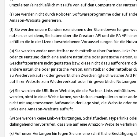
umzuleiten (einschließlich mit Hilfe von auf den Computern der Nutzer i
(s) Sie werden nicht durch Roboter, Softwareprogramme oder auf andere
Amazon-Website generieren.
(t) Sie werden unsere Kundenrezensionen oder Sternebewertungen wed
nutzen, es sei denn, Sie haben über die Creators API und die PA API e
erfüllen die in der Lizenz beschriebenen Voraussetzungen für die Nutzu
(u) Sie werden weder unmittelbar noch mittelbar über Partner-Links P
oder zu Nutzung durch eine andere natürliche oder juristische Person,
Geschäftspartnern nicht gestatten bzw. diese nicht dazu auffordern od
andere natürliche oder juristische Person, unmittelbar oder mittelbar
zu Wiederverkaufs- oder gewerblichen Zwecken (gleich welcher Art) 
auf Ihrer Website zum Wiederverkauf oder für gewerbliche Nutzungen 
(v) Sie werden die URL Ihrer Website, die die Partner-Links enthält b
werden, nicht in einer Weise tarnen, verstecken, manipulieren oder and
nicht mit angemessenem Aufwand in der Lage sind, die Website oder A
Links eine Amazon-Website aufruft.
(w) Sie werden keine Link-Verkürzungen, Schaltflächen, Hyperlinks ode
dahingehend hervorrufen, dass Sie auf eine Amazon-Website verlinken
(x) Auf unser Verlangen hin legen Sie uns eine schriftliche Bestätigung