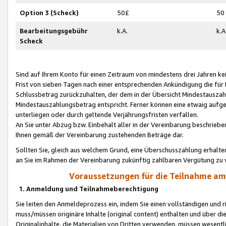
Option 3 (Scheck)
50£
50
Bearbeitungsgebühr
k.A.
k.A
Scheck
Sind auf Ihrem Konto für einen Zeitraum von mindestens drei Jahren kein
Frist von sieben Tagen nach einer entsprechenden Ankündigung die für
Schlussbetrag zurückzuhalten, der dem in der Übersicht Mindestausz
Mindestauszahlungsbetrag entspricht. Ferner können eine etwaig aufg
unterliegen oder durch geltende Verjährungsfristen verfallen.
An Sie unter Abzug bzw. Einbehalt aller in der Vereinbarung beschrieb
Ihnen gemäß der Vereinbarung zustehenden Beträge dar.
Sollten Sie, gleich aus welchem Grund, eine Überschusszahlung erhalte
an Sie im Rahmen der Vereinbarung zukünftig zahlbaren Vergütung zu 
Voraussetzungen für die Teilnahme a
1. Anmeldung und Teilnahmeberechtigung
Sie leiten den Anmeldeprozess ein, indem Sie einen vollständigen und 
muss/müssen originäre Inhalte (original content) enthalten und über d
Originalinhalte, die Materialien von Dritten verwenden, müssen wese