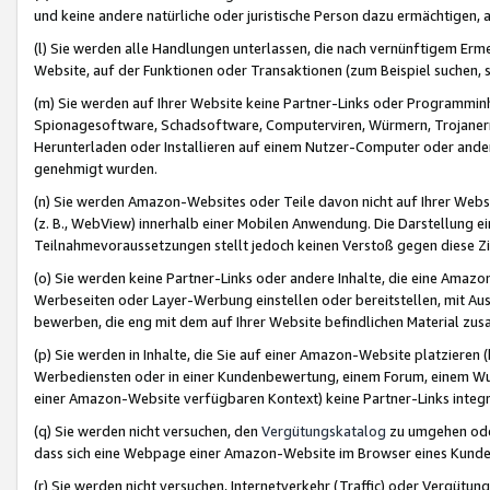
und keine andere natürliche oder juristische Person dazu ermächtigen, a
(l) Sie werden alle Handlungen unterlassen, die nach vernünftigem Erme
Website, auf der Funktionen oder Transaktionen (zum Beispiel suchen, s
(m) Sie werden auf Ihrer Website keine Partner-Links oder Programmin
Spionagesoftware, Schadsoftware, Computerviren, Würmern, Trojaner
Herunterladen oder Installieren auf einem Nutzer-Computer oder ande
genehmigt wurden.
(n) Sie werden Amazon-Websites oder Teile davon nicht auf Ihrer Websi
(z. B., WebView) innerhalb einer Mobilen Anwendung. Die Darstellung ein
Teilnahmevoraussetzungen stellt jedoch keinen Verstoß gegen diese Zif
(o) Sie werden keine Partner-Links oder andere Inhalte, die eine Am
Werbeseiten oder Layer-Werbung einstellen oder bereitstellen, mit Au
bewerben, die eng mit dem auf Ihrer Website befindlichen Material z
(p) Sie werden in Inhalte, die Sie auf einer Amazon-Website platzier
Werbediensten oder in einer Kundenbewertung, einem Forum, einem Wun
einer Amazon-Website verfügbaren Kontext) keine Partner-Links integr
(q) Sie werden nicht versuchen, den
Vergütungskatalog
zu umgehen oder
dass sich eine Webpage einer Amazon-Website im Browser eines Kunden 
(r) Sie werden nicht versuchen, Internetverkehr (Traffic) oder Vergü