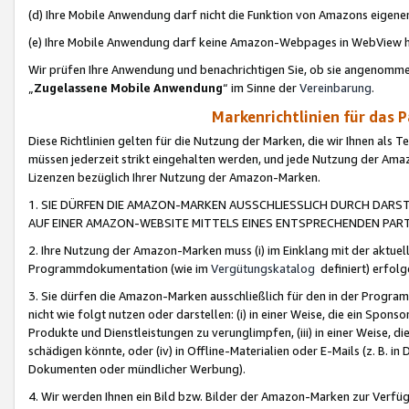
(d) Ihre Mobile Anwendung darf nicht die Funktion von Amazons eige
(e) Ihre Mobile Anwendung darf keine Amazon-Webpages in WebView 
Wir prüfen Ihre Anwendung und benachrichtigen Sie, ob sie angenomm
„
Zugelassene Mobile Anwendung
“ im Sinne der
Vereinbarung
.
Markenrichtlinien für das 
Diese Richtlinien gelten für die Nutzung der Marken, die wir Ihnen als 
müssen jederzeit strikt eingehalten werden, und jede Nutzung der Ama
Lizenzen bezüglich Ihrer Nutzung der Amazon-Marken.
1. SIE DÜRFEN DIE AMAZON-MARKEN AUSSCHLIESSLICH DURCH DARS
AUF EINER AMAZON-WEBSITE MITTELS EINES ENTSPRECHENDEN PART
2. Ihre Nutzung der Amazon-Marken muss (i) im Einklang mit der aktuells
Programmdokumentation (wie im
Vergütungskatalog
definiert) erfolg
3. Sie dürfen die Amazon-Marken ausschließlich für den in der Progr
nicht wie folgt nutzen oder darstellen: (i) in einer Weise, die ein Spo
Produkte und Dienstleistungen zu verunglimpfen, (iii) in einer Weise
schädigen könnte, oder (iv) in Offline-Materialien oder E-Mails (z. B.
Dokumenten oder mündlicher Werbung).
4. Wir werden Ihnen ein Bild bzw. Bilder der Amazon-Marken zur Verfüg