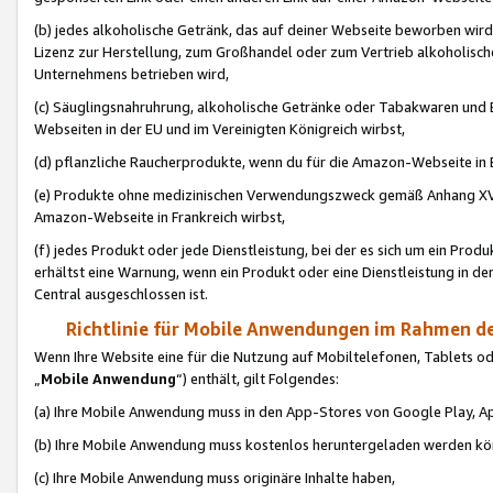
(b) jedes alkoholische Getränk, das auf deiner Webseite beworben wird
Lizenz zur Herstellung, zum Großhandel oder zum Vertrieb alkoholisch
Unternehmens betrieben wird,
(c) Säuglingsnahruhrung, alkoholische Getränke oder Tabakwaren und E
Webseiten in der EU und im Vereinigten Königreich wirbst,
(d) pflanzliche Raucherprodukte, wenn du für die Amazon-Webseite in B
(e) Produkte ohne medizinischen Verwendungszweck gemäß Anhang XVI 
Amazon-Webseite in Frankreich wirbst,
(f) jedes Produkt oder jede Dienstleistung, bei der es sich um ein Prod
erhältst eine Warnung, wenn ein Produkt oder eine Dienstleistung in de
Central ausgeschlossen ist.
Richtlinie für Mobile Anwendungen im Rahmen de
Wenn Ihre Website eine für die Nutzung auf Mobiltelefonen, Tablets 
„
Mobile Anwendung
“) enthält, gilt Folgendes:
(a) Ihre Mobile Anwendung muss in den App-Stores von Google Play, A
(b) Ihre Mobile Anwendung muss kostenlos heruntergeladen werden könn
(c) Ihre Mobile Anwendung muss originäre Inhalte haben,