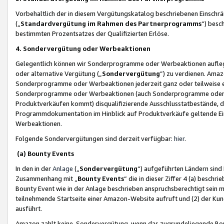
Vorbehaltlich der in diesem Vergütungskatalog beschriebenen Einschr
(„
Standardvergütung im Rahmen des Partnerprogramms
“) besc
bestimmten Prozentsatzes der Qualifizierten Erlöse.
4. Sondervergütung oder Werbeaktionen
Gelegentlich können wir Sonderprogramme oder Werbeaktionen auflegen,
oder alternative Vergütung („
Sondervergütung
”) zu verdienen. Amazo
Sonderprogramme oder Werbeaktionen jederzeit ganz oder teilweise einz
Sonderprogramme oder Werbeaktionen (auch Sonderprogramme oder We
Produktverkäufen kommt) disqualifizierende Ausschlusstatbestände, di
Programmdokumentation im Hinblick auf Produktverkäufe geltende E
Werbeaktionen.
Folgende Sondervergütungen sind derzeit verfügbar:
hier
.
(a) Bounty Events
In den in der
Anlage
(„
Sondervergütung
“) aufgeführten Ländern sind
Zusammenhang mit „
Bounty Events
“ die in dieser Ziffer 4 (a) besch
Bounty Event wie in der Anlage beschrieben anspruchsberechtigt sein mu
teilnehmende Startseite einer Amazon-Website aufruft und (2) der Kun
ausführt.
Amazon zahlt keine Sondervergütung, wenn das zugrundeliegende Boun