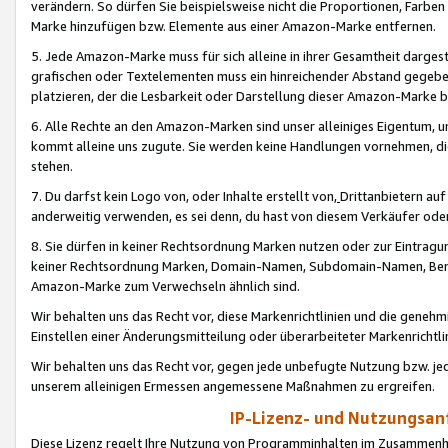
verändern. So dürfen Sie beispielsweise nicht die Proportionen, Farb
Marke hinzufügen bzw. Elemente aus einer Amazon-Marke entfernen.
5. Jede Amazon-Marke muss für sich alleine in ihrer Gesamtheit darge
grafischen oder Textelementen muss ein hinreichender Abstand gegebe
platzieren, der die Lesbarkeit oder Darstellung dieser Amazon-Marke b
6. Alle Rechte an den Amazon-Marken sind unser alleiniges Eigentum, 
kommt alleine uns zugute. Sie werden keine Handlungen vornehmen, 
stehen.
7. Du darfst kein Logo von, oder Inhalte erstellt von,
Drittanbietern au
anderweitig verwenden, es sei denn, du hast von diesem Verkäufer oder
8. Sie dürfen in keiner Rechtsordnung Marken nutzen oder zur Eintragu
keiner Rechtsordnung Marken, Domain-Namen, Subdomain-Namen, Benu
Amazon-Marke zum Verwechseln ähnlich sind.
Wir behalten uns das Recht vor, diese Markenrichtlinien und die gene
Einstellen einer Änderungsmitteilung oder überarbeiteter Markenricht
Wir behalten uns das Recht vor, gegen jede unbefugte Nutzung bzw. jede 
unserem alleinigen Ermessen angemessene Maßnahmen zu ergreifen.
IP-Lizenz- und Nutzungsan
Diese Lizenz regelt Ihre Nutzung von Programminhalten im Zusammen