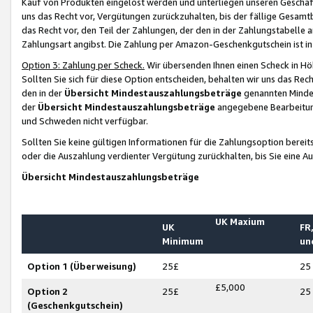
Kauf von Produkten eingelöst werden und unterliegen unseren Geschäf
uns das Recht vor, Vergütungen zurückzuhalten, bis der fällige Gesamt
das Recht vor, den Teil der Zahlungen, der den in der Zahlungstabelle 
Zahlungsart angibst. Die Zahlung per Amazon-Geschenkgutschein ist in
Option 3: Zahlung per Scheck.
Wir übersenden Ihnen einen Scheck in Höh
Sollten Sie sich für diese Option entscheiden, behalten wir uns das Rec
den in der
Übersicht Mindestauszahlungsbeträge
genannten Mindest
der
Übersicht Mindestauszahlungsbeträge
angegebene Bearbeitung
und Schweden nicht verfügbar.
Sollten Sie keine gültigen Informationen für die Zahlungsoption bereit
oder die Auszahlung verdienter Vergütung zurückhalten, bis Sie eine A
Übersicht Mindestauszahlungsbeträge
UK Maxium
UK
FR,
Minimum
un
Option 1 (Überweisung)
25£
25
£5,000
Option 2
25£
25
(Geschenkgutschein)