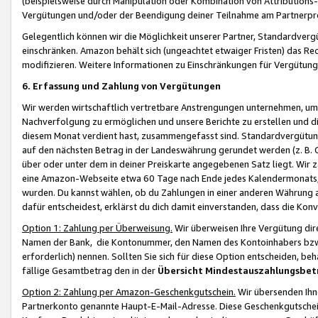
(beispielsweise durch Manipulation oder Kombination von Attributions-
Vergütungen und/oder der Beendigung deiner Teilnahme am Partnerp
Gelegentlich können wir die Möglichkeit unserer Partner, Standardv
einschränken. Amazon behält sich (ungeachtet etwaiger Fristen) das Re
modifizieren. Weitere Informationen zu Einschränkungen für Vergütung
6. Erfassung und Zahlung von Vergütungen
Wir werden wirtschaftlich vertretbare Anstrengungen unternehmen, um 
Nachverfolgung zu ermöglichen und unsere Berichte zu erstellen und di
diesem Monat verdient hast, zusammengefasst sind. Standardvergütung
auf den nächsten Betrag in der Landeswährung gerundet werden (z. B. C
über oder unter dem in deiner Preiskarte angegebenen Satz liegt. Wir
eine Amazon-Webseite etwa 60 Tage nach Ende jedes Kalendermonats, i
wurden. Du kannst wählen, ob du Zahlungen in einer anderen Währung
dafür entscheidest, erklärst du dich damit einverstanden, dass die K
Option 1: Zahlung per Überweisung.
Wir überweisen Ihre Vergütung dir
Namen der Bank, die Kontonummer, den Namen des Kontoinhabers bzw. a
erforderlich) nennen. Sollten Sie sich für diese Option entscheiden, be
fällige Gesamtbetrag den in der
Übersicht Mindestauszahlungsbet
Option 2: Zahlung per Amazon-Geschenkgutschein.
Wir übersenden Ihne
Partnerkonto genannte Haupt-E-Mail-Adresse. Diese Geschenkgutschei