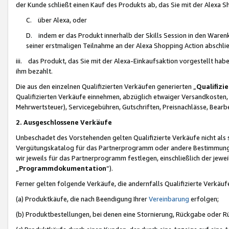
der Kunde schließt einen Kauf des Produkts ab, das Sie mit der Alexa 
C. über Alexa, oder
D. indem er das Produkt innerhalb der Skills Session in den Waren
seiner erstmaligen Teilnahme an der Alexa Shopping Action abschlie
iii. das Produkt, das Sie mit der Alexa-Einkaufsaktion vorgestellt ha
ihm bezahlt.
Die aus den einzelnen Qualifizierten Verkäufen generierten „
Qualifizi
Qualifizierten Verkäufe einnehmen, abzüglich etwaiger Versandkosten
Mehrwertsteuer), Servicegebühren, Gutschriften, Preisnachlässe, Bear
2. Ausgeschlossene Verkäufe
Unbeschadet des Vorstehenden gelten Qualifizierte Verkäufe nicht als
Vergütungskatalog für das Partnerprogramm oder andere Bestimmungen,
wir jeweils für das Partnerprogramm festlegen, einschließlich der jewe
„
Programmdokumentation
“).
Ferner gelten folgende Verkäufe, die andernfalls Qualifizierte Verkä
(a) Produktkäufe, die nach Beendigung Ihrer
Vereinbarung
erfolgen;
(b) Produktbestellungen, bei denen eine Stornierung, Rückgabe oder R