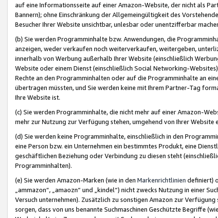
auf eine Informationsseite auf einer Amazon-Website, der nicht als Part
Bannern); ohne Einschränkung der Allgemeingültigkeit des Vorstehende
Besucher Ihrer Website unsichtbar, unlesbar oder unentzifferbar mache
(b) Sie werden Programminhalte bzw. Anwendungen, die Programminhalt
anzeigen, weder verkaufen noch weiterverkaufen, weitergeben, unterli
innerhalb von Werbung außerhalb Ihrer Website (einschließlich Werbun
Website oder einem Dienst (einschließlich Social Networking-Website
Rechte an den Programminhalten oder auf die Programminhalte an eine a
übertragen müssten, und Sie werden keine mit Ihrem Partner-Tag formati
Ihre Website ist.
(c) Sie werden Programminhalte, die nicht mehr auf einer Amazon-Websit
mehr zur Nutzung zur Verfügung stehen, umgehend von Ihrer Website e
(d) Sie werden keine Programminhalte, einschließlich in den Programmin
eine Person bzw. ein Unternehmen ein bestimmtes Produkt, eine Dienstle
geschäftlichen Beziehung oder Verbindung zu diesen steht (einschließli
Programminhalten).
(e) Sie werden Amazon-Marken (wie in den
Markenrichtlinien
definiert) 
„ammazon“, „amaozn“ und „kindel“) nicht zwecks Nutzung in einer Suc
Versuch unternehmen). Zusätzlich zu sonstigen Amazon zur Verfügung 
sorgen, dass von uns benannte Suchmaschinen Geschützte Begriffe (wie 