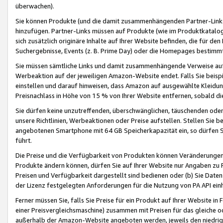
überwachen).
Sie können Produkte (und die damit zusammenhängenden Partner-Links)
hinzufügen. Partner-Links müssen auf Produkte (wie im Produktkatalog de
sich zusätzlich originäre Inhalte auf Ihrer Website befinden, die für 
Suchergebnisse, Events (z. B. Prime Day) oder die Homepages bestimmte
Sie müssen sämtliche Links und damit zusammenhängende Verweise auf z
Werbeaktion auf der jeweiligen Amazon-Website endet. Falls Sie beisp
einstellen und darauf hinweisen, dass Amazon auf ausgewählte Kleidun
Preisnachlass in Höhe von 15 % von Ihrer Website entfernen, sobald di
Sie dürfen keine unzutreffenden, überschwänglichen, täuschenden od
unsere Richtlinien, Werbeaktionen oder Preise aufstellen. Stellen Sie 
angebotenen Smartphone mit 64 GB Speicherkapazität ein, so dürfen S
führt.
Die Preise und die Verfügbarkeit von Produkten können Veränderungen 
Produkte ändern können, dürfen Sie auf Ihrer Website nur Angaben zu P
Preisen und Verfügbarkeit dargestellt sind bedienen oder (b) Sie Daten
der Lizenz festgelegten Anforderungen für die Nutzung von PA API einh
Ferner müssen Sie, falls Sie Preise für ein Produkt auf Ihrer Website in 
einer Preisvergleichsmaschine) zusammen mit Preisen für das gleiche o
außerhalb der Amazon-Website angeboten werden, jeweils den niedrigst