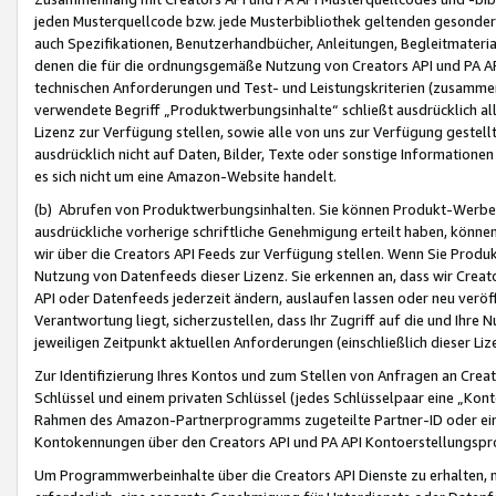
jeden Musterquellcode bzw. jede Musterbibliothek geltenden gesonder
auch Spezifikationen, Benutzerhandbücher, Anleitungen, Begleitmaterial
denen die für die ordnungsgemäße Nutzung von Creators API und PA A
technischen Anforderungen und Test- und Leistungskriterien (zusammen
verwendete Begriff „Produktwerbungsinhalte“ schließt ausdrücklich al
Lizenz zur Verfügung stellen, sowie alle von uns zur Verfügung gestel
ausdrücklich nicht auf Daten, Bilder, Texte oder sonstige Informatione
es sich nicht um eine Amazon-Website handelt.
(b) Abrufen von Produktwerbungsinhalten. Sie können Produkt-Werbein
ausdrückliche vorherige schriftliche Genehmigung erteilt haben, könn
wir über die Creators API Feeds zur Verfügung stellen. Wenn Sie Produk
Nutzung von Datenfeeds dieser Lizenz. Sie erkennen an, dass wir Creat
API oder Datenfeeds jederzeit ändern, auslaufen lassen oder neu veröffe
Verantwortung liegt, sicherzustellen, dass Ihr Zugriff auf die und Ihr
jeweiligen Zeitpunkt aktuellen Anforderungen (einschließlich dieser Liz
Zur Identifizierung Ihres Kontos und zum Stellen von Anfragen an Crea
Schlüssel und einem privaten Schlüssel (jedes Schlüsselpaar eine „Kon
Rahmen des Amazon-Partnerprogramms zugeteilte Partner-ID oder ein
Kontokennungen über den Creators API und PA API Kontoerstellungspro
Um Programmwerbeinhalte über die Creators API Dienste zu erhalten, m