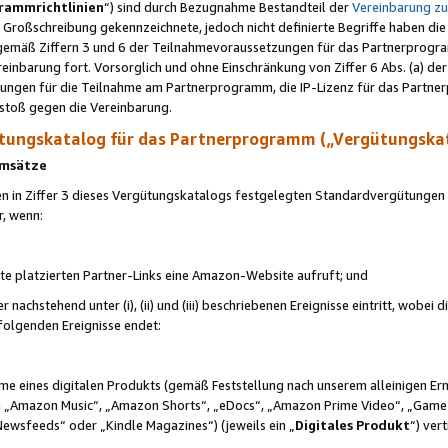
rammrichtlinien
“) sind durch Bezugnahme Bestandteil der
Vereinbarung z
Großschreibung gekennzeichnete, jedoch nicht definierte Begriffe haben die
 gemäß Ziffern 3 und 6 der Teilnahmevoraussetzungen für das Partnerprogram
nbarung fort. Vorsorglich und ohne Einschränkung von Ziffer 6 Abs. (a) der
ungen für die Teilnahme am Partnerprogramm, die IP-Lizenz für das Partner
rstoß gegen die Vereinbarung.
ungskatalog für das Partnerprogramm („Vergütungska
 Umsätze
n in Ziffer 3 dieses Vergütungskatalogs festgelegten Standardvergütungen v
r, wenn:
ite platzierten Partner-Links eine Amazon-Website aufruft; und
r nachstehend unter (i), (ii) und (iii) beschriebenen Ereignisse eintritt, wobe
 folgenden Ereignisse endet:
hme eines digitalen Produkts (gemäß Feststellung nach unserem alleinigen 
 „Amazon Music“, „Amazon Shorts“, „eDocs“, „Amazon Prime Video“, „Game
Newsfeeds“ oder „Kindle Magazines“) (jeweils ein „
Digitales Produkt
“) ver