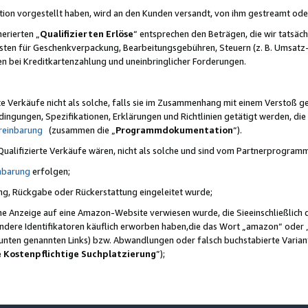
ktion vorgestellt haben, wird an den Kunden versandt, von ihm gestreamt od
erierten „
Qualifizierten Erlöse
“ entsprechen den Beträgen, die wir tatsäch
sten für Geschenkverpackung, Bearbeitungsgebühren, Steuern (z. B. Umsatz-
en bei Kreditkartenzahlung und uneinbringlicher Forderungen.
e Verkäufe nicht als solche, falls sie im Zusammenhang mit einem Verstoß 
ungen, Spezifikationen, Erklärungen und Richtlinien getätigt werden, die 
reinbarung
(zusammen die „
Programmdokumentation
“).
 Qualifizierte Verkäufe wären, nicht als solche und sind vom Partnerprogra
nbarung
erfolgen;
ung, Rückgabe oder Rückerstattung eingeleitet wurde;
ine Anzeige auf eine Amazon-Website verwiesen wurde, die Sieeinschließlich
ndere Identifikatoren käuflich erworben haben,die das Wort „amazon“ oder 
e unten genannten Links) bzw. Abwandlungen oder falsch buchstabierte Varia
e Kostenpflichtige Suchplatzierung
”);