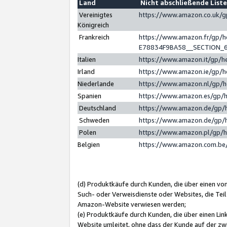
Land
Nicht abschließende List
Vereinigtes
https://www.amazon.co.uk/
Königreich
Frankreich
https://www.amazon.fr/gp/
E78834F9BA58__SECTION_
Italien
https://www.amazon.it/gp/h
Irland
https://www.amazon.ie/gp/
Niederlande
https://www.amazon.nl/gp/
Spanien
https://www.amazon.es/gp/
Deutschland
https://www.amazon.de/gp/
Schweden
https://www.amazon.de/gp/
Polen
https://www.amazon.pl/gp/
Belgien
https://www.amazon.com.be
(d) Produktkäufe durch Kunden, die über einen vo
Such- oder Verweisdienste oder Websites, die Teil
Amazon-Website verwiesen werden;
(e) Produktkäufe durch Kunden, die über einen Li
Website umleitet, ohne dass der Kunde auf der zw