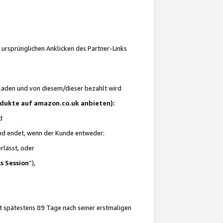
 ursprünglichen Anklicken des Partner-Links
laden und von diesem/dieser bezahlt wird
rodukte auf amazon.co.uk anbieten):
d
 und endet, wenn der Kunde entweder:
erlässt, oder
ls Session
“),
t spätestens 89 Tage nach seiner erstmaligen