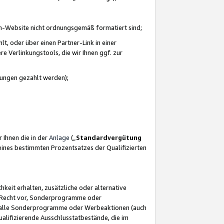
azon-Website nicht ordnungsgemäß formatiert sind;
, oder über einen Partner-Link in einer
e Verlinkungstools, die wir Ihnen ggf. zur
ütungen gezahlt werden);
 Ihnen die in der
Anlage
(„
Standardvergütung
ines bestimmten Prozentsatzes der Qualifizierten
eit erhalten, zusätzliche oder alternative
as Recht vor, Sonderprogramme oder
für alle Sonderprogramme oder Werbeaktionen (auch
lifizierende Ausschlusstatbestände, die im