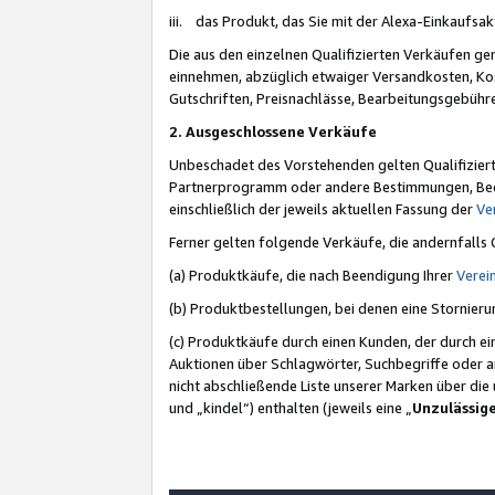
iii. das Produkt, das Sie mit der Alexa-Einkaufsa
Die aus den einzelnen Qualifizierten Verkäufen gen
einnehmen, abzüglich etwaiger Versandkosten, Ko
Gutschriften, Preisnachlässe, Bearbeitungsgebühr
2. Ausgeschlossene Verkäufe
Unbeschadet des Vorstehenden gelten Qualifiziert
Partnerprogramm oder andere Bestimmungen, Beding
einschließlich der jeweils aktuellen Fassung der
Ve
Ferner gelten folgende Verkäufe, die andernfalls
(a) Produktkäufe, die nach Beendigung Ihrer
Verei
(b) Produktbestellungen, bei denen eine Stornier
(c) Produktkäufe durch einen Kunden, der durch e
Auktionen über Schlagwörter, Suchbegriffe oder a
nicht abschließende Liste unserer Marken über di
und „kindel“) enthalten (jeweils eine „
Unzulässig