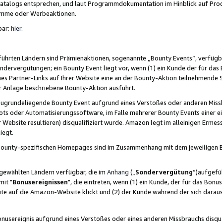
skatalogs entsprechen, und laut Programmdokumentation im Hinblick auf Pr
amme oder Werbeaktionen.
bar:
hier
.
führten Ländern sind Prämienaktionen, sogenannte „Bounty Events“, verfügb
Sondervergütungen; ein Bounty Event liegt vor, wenn (1) ein Kunde der für da
nes Partner-Links auf Ihrer Website eine an der Bounty-Aktion teilnehmende 
er Anlage beschriebene Bounty-Aktion ausführt.
ugrundeliegende Bounty Event aufgrund eines Verstoßes oder anderen Miss
ots oder Automatisierungssoftware, im Falle mehrerer Bounty Events einer e
r Website resultieren) disqualifiziert wurde. Amazon legt im alleinigen Ermess
iegt.
n Bounty-spezifischen Homepages sind im Zusammenhang mit dem jeweiligen
sgewählten Ländern verfügbar, die im
Anhang
(„
Sondervergütung
“)aufgefüh
it "
Bonusereignissen
", die eintreten, wenn (1) ein Kunde, der für das Bon
bsite auf die Amazon-Website klickt und (2) der Kunde während der sich dar
usereignis aufgrund eines Verstoßes oder eines anderen Missbrauchs disqua