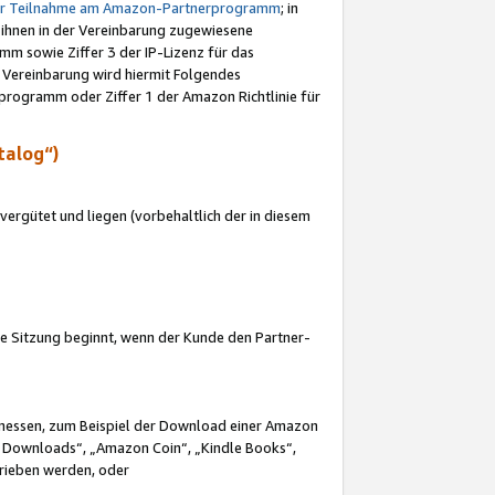
ur Teilnahme am Amazon-Partnerprogramm
; in
 ihnen in der Vereinbarung zugewiesene
m sowie Ziffer 3 der IP-Lizenz für das
 Vereinbarung wird hiermit Folgendes
programm oder Ziffer 1 der Amazon Richtlinie für
talog“)
ergütet und liegen (vorbehaltlich der in diesem
i die Sitzung beginnt, wenn der Kunde den Partner-
Ermessen, zum Beispiel der Download einer Amazon
 Downloads“, „Amazon Coin“, „Kindle Books“,
trieben werden, oder