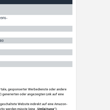
89F6-
280
ortale, gesponserter Werbedienste oder andere
“) generierten oder angezeigten Link auf eine
ngeschaltete Website indirekt auf eine Amazon-
ktiv werden müsste (eine „
Umleitung
“);