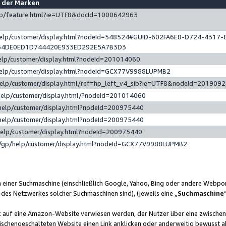
e der Marken
gp/feature.html?ie=UTF8&docId=1000642963
help/customer/display.html?nodeId=548524#GUID-602FA6E8-D724-4317-
64DE0ED1D744420E933ED292E5A7B3D3
elp/customer/display.html?nodeId=201014060
help/customer/display.html?nodeId=GCX77V9988LUPMB2
help/customer/display.html/ref=hp_left_v4_sib?ie=UTF8&nodeId=201909
help/customer/display.html/?nodeId=201014060
help/customer/display.html?nodeId=200975440
help/customer/display.html?nodeId=200975440
help/customer/display.html?nodeId=200975440
/gp/help/customer/display.html?nodeId=GCX77V9988LUPMB2
n einer Suchmaschine (einschließlich Google, Yahoo, Bing oder andere Webp
 des Netzwerkes solcher Suchmaschinen sind), (jeweils eine „
Suchmaschine
nk auf eine Amazon-Website verwiesen werden, der Nutzer über eine zwische
ischengeschalteten Website einen Link anklicken oder anderweitig bewusst a