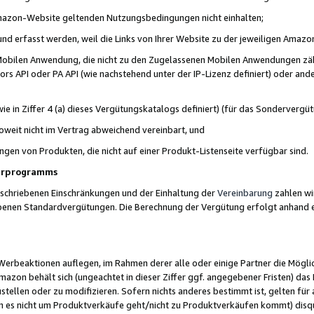
 Amazon-Website geltenden Nutzungsbedingungen nicht einhalten;
t und erfasst werden, weil die Links von Ihrer Website zu der jeweiligen Am
 Mobilen Anwendung, die nicht zu den Zugelassenen Mobilen Anwendungen zählt
s API oder PA API (wie nachstehend unter der IP-Lizenz definiert) oder ander
ie in Ziffer 4 (a) dieses Vergütungskatalogs definiert) (für das Sonderverg
weit nicht im Vertrag abweichend vereinbart, und
ngen von Produkten, die nicht auf einer Produkt-Listenseite verfügbar sind.
nerprogramms
eschriebenen Einschränkungen und der Einhaltung der
Vereinbarung
zahlen wir
ebenen Standardvergütungen. Die Berechnung der Vergütung erfolgt anhand e
beaktionen auflegen, im Rahmen derer alle oder einige Partner die Möglichk
Amazon behält sich (ungeachtet in dieser Ziffer ggf. angegebener Fristen) d
ustellen oder zu modifizieren. Sofern nichts anderes bestimmt ist, gelten 
s nicht um Produktverkäufe geht/nicht zu Produktverkäufen kommt) disqua