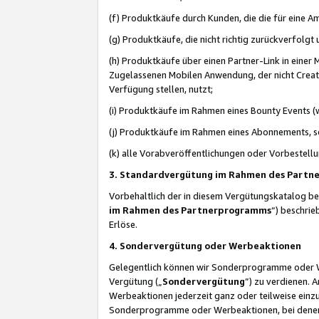
(f) Produktkäufe durch Kunden, die die für eine
(g) Produktkäufe, die nicht richtig zurückverfolg
(h) Produktkäufe über einen Partner-Link in einer
Zugelassenen Mobilen Anwendung, der nicht Creator
Verfügung stellen, nutzt;
(i) Produktkäufe im Rahmen eines Bounty Events (w
(j) Produktkäufe im Rahmen eines Abonnements, so
(k) alle Vorabveröffentlichungen oder Vorbestellu
3. Standardvergütung im Rahmen des Part
Vorbehaltlich der in diesem Vergütungskatalog b
im Rahmen des Partnerprogramms
“) beschri
Erlöse.
4. Sondervergütung oder Werbeaktionen
Gelegentlich können wir Sonderprogramme oder Wer
Vergütung („
Sondervergütung
”) zu verdienen. 
Werbeaktionen jederzeit ganz oder teilweise einz
Sonderprogramme oder Werbeaktionen, bei denen e