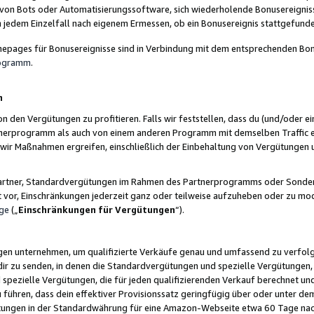
 von Bots oder Automatisierungssoftware, sich wiederholende Bonusereignisse
n jedem Einzelfall nach eigenem Ermessen, ob ein Bonusereignis stattgefund
epages für Bonusereignisse sind in Verbindung mit dem entsprechenden Bonu
rogramm
.
n
den Vergütungen zu profitieren. Falls wir feststellen, dass du (und/oder ein
erprogramm als auch von einem anderen Programm mit demselben Traffic ei
n wir Maßnahmen ergreifen, einschließlich der Einbehaltung von Vergütunge
r Partner, Standardvergütungen im Rahmen des Partnerprogramms oder Sonde
ht vor, Einschränkungen jederzeit ganz oder teilweise aufzuheben oder zu mod
ge
(„
Einschränkungen für Vergütungen
“).
ngen unternehmen, um qualifizierte Verkäufe genau und umfassend zu verfol
dir zu senden, in denen die Standardvergütungen und spezielle Vergütungen, 
pezielle Vergütungen, die für jeden qualifizierenden Verkauf berechnet un
 führen, dass dein effektiver Provisionssatz geringfügig über oder unter dem
ungen in der Standardwährung für eine Amazon-Webseite etwa 60 Tage nach