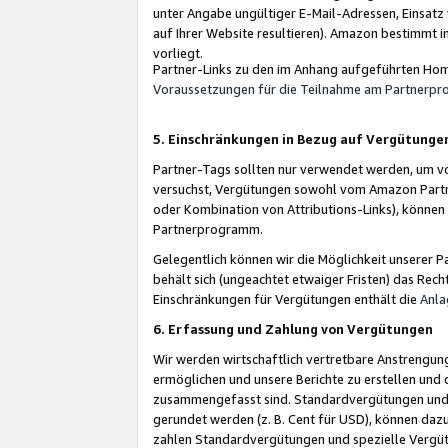
unter Angabe ungültiger E-Mail-Adressen, Einsatz
auf Ihrer Website resultieren). Amazon bestimmt i
vorliegt.
Partner-Links zu den im Anhang aufgeführten Hom
Voraussetzungen für die Teilnahme am Partnerp
5. Einschränkungen in Bezug auf Vergütunge
Partner-Tags sollten nur verwendet werden, um von 
versuchst, Vergütungen sowohl vom Amazon Partn
oder Kombination von Attributions-Links), könne
Partnerprogramm.
Gelegentlich können wir die Möglichkeit unsere
behält sich (ungeachtet etwaiger Fristen) das Rec
Einschränkungen für Vergütungen enthält die
Anla
6. Erfassung und Zahlung von Vergütungen
Wir werden wirtschaftlich vertretbare Anstrengu
ermöglichen und unsere Berichte zu erstellen und 
zusammengefasst sind. Standardvergütungen und s
gerundet werden (z. B. Cent für USD), können dazu
zahlen Standardvergütungen und spezielle Vergüt