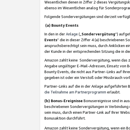
Wesentlichen denen in Ziffer 2 dieses Vergütung
ebenso im Wesentlichen analog für Sonderprogr
Folgende Sondervergütungen sind derzeit verfüg
(a) Bounty Events
In den in der
Anlage
(„
Sondervergütung
“) aufge
Events
“ die in dieser Ziffer 4 (a) beschriebenen 
anspruchsberechtigt sein muss, durch Anklicken ei
der Kunde in der entsprechenden Sitzung die in d
Amazon zahlt keine Sondervergütung, wenn das z
Angabe ungültiger E-Mail-Adressen, Einsatz von B
Bounty Events, die nicht aus Partner-Links auf Ihre
gegeben ist oder ein Verstoß oder Missbrauch vorl
Partner-Links auf die in der Anlage aufgeführte
die Teilnahme am Partnerprogramm
erlaubt.
(b) Bonus-Ereignisse
Bonusereignisse sind in au
beschriebenen Sondervergütungen in Verbindung m
sein muss, durch einen Partner-Link auf Ihrer We
Bonusaktion durchführt.
Amazon zahlt keine Sondervergütung, wenn ein Bon