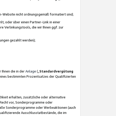
azon-Website nicht ordnungsgemäß formatiert sind;
, oder über einen Partner-Link in einer
e Verlinkungstools, die wir Ihnen ggf. zur
ütungen gezahlt werden);
 Ihnen die in der
Anlage
(„
Standardvergütung
ines bestimmten Prozentsatzes der Qualifizierten
eit erhalten, zusätzliche oder alternative
as Recht vor, Sonderprogramme oder
für alle Sonderprogramme oder Werbeaktionen (auch
lifizierende Ausschlusstatbestände, die im