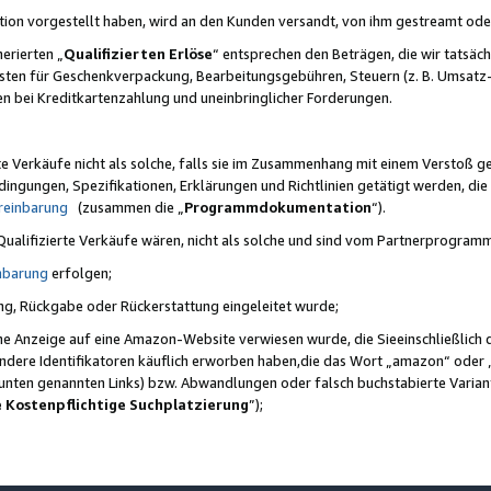
ktion vorgestellt haben, wird an den Kunden versandt, von ihm gestreamt od
erierten „
Qualifizierten Erlöse
“ entsprechen den Beträgen, die wir tatsäch
sten für Geschenkverpackung, Bearbeitungsgebühren, Steuern (z. B. Umsatz-
en bei Kreditkartenzahlung und uneinbringlicher Forderungen.
e Verkäufe nicht als solche, falls sie im Zusammenhang mit einem Verstoß 
ungen, Spezifikationen, Erklärungen und Richtlinien getätigt werden, die 
reinbarung
(zusammen die „
Programmdokumentation
“).
 Qualifizierte Verkäufe wären, nicht als solche und sind vom Partnerprogra
nbarung
erfolgen;
ung, Rückgabe oder Rückerstattung eingeleitet wurde;
ine Anzeige auf eine Amazon-Website verwiesen wurde, die Sieeinschließlich
ndere Identifikatoren käuflich erworben haben,die das Wort „amazon“ oder 
e unten genannten Links) bzw. Abwandlungen oder falsch buchstabierte Varia
e Kostenpflichtige Suchplatzierung
”);