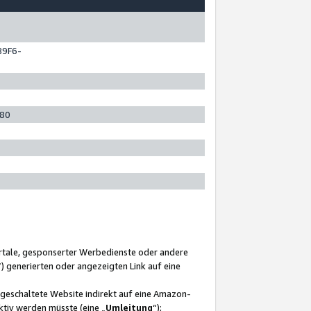
89F6-
280
ortale, gesponserter Werbedienste oder andere
“) generierten oder angezeigten Link auf eine
ngeschaltete Website indirekt auf eine Amazon-
ktiv werden müsste (eine „
Umleitung
“);