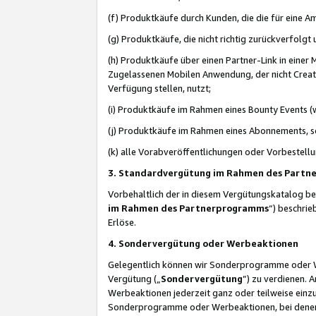
(f) Produktkäufe durch Kunden, die die für eine
(g) Produktkäufe, die nicht richtig zurückverfolg
(h) Produktkäufe über einen Partner-Link in einer
Zugelassenen Mobilen Anwendung, der nicht Creator
Verfügung stellen, nutzt;
(i) Produktkäufe im Rahmen eines Bounty Events (w
(j) Produktkäufe im Rahmen eines Abonnements, so
(k) alle Vorabveröffentlichungen oder Vorbestellu
3. Standardvergütung im Rahmen des Part
Vorbehaltlich der in diesem Vergütungskatalog b
im Rahmen des Partnerprogramms
“) beschri
Erlöse.
4. Sondervergütung oder Werbeaktionen
Gelegentlich können wir Sonderprogramme oder Wer
Vergütung („
Sondervergütung
”) zu verdienen. 
Werbeaktionen jederzeit ganz oder teilweise einz
Sonderprogramme oder Werbeaktionen, bei denen e