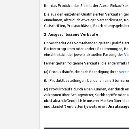
iii. das Produkt, das Sie mit der Alexa-Einkaufsa
Die aus den einzelnen Qualifizierten Verkäufen gen
einnehmen, abzüglich etwaiger Versandkosten, Ko
Gutschriften, Preisnachlässe, Bearbeitungsgebühr
2. Ausgeschlossene Verkäufe
Unbeschadet des Vorstehenden gelten Qualifiziert
Partnerprogramm oder andere Bestimmungen, Beding
einschließlich der jeweils aktuellen Fassung der
Ve
Ferner gelten folgende Verkäufe, die andernfalls
(a) Produktkäufe, die nach Beendigung Ihrer
Verei
(b) Produktbestellungen, bei denen eine Stornier
(c) Produktkäufe durch einen Kunden, der durch e
Auktionen über Schlagwörter, Suchbegriffe oder a
nicht abschließende Liste unserer Marken über di
und „kindel“) enthalten (jeweils eine „
Unzulässig