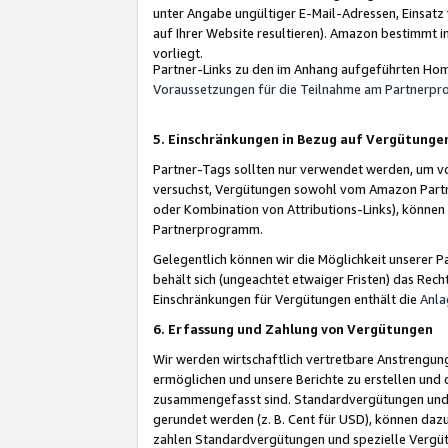
unter Angabe ungültiger E-Mail-Adressen, Einsatz
auf Ihrer Website resultieren). Amazon bestimmt i
vorliegt.
Partner-Links zu den im Anhang aufgeführten Hom
Voraussetzungen für die Teilnahme am Partnerp
5. Einschränkungen in Bezug auf Vergütunge
Partner-Tags sollten nur verwendet werden, um von 
versuchst, Vergütungen sowohl vom Amazon Partn
oder Kombination von Attributions-Links), könne
Partnerprogramm.
Gelegentlich können wir die Möglichkeit unsere
behält sich (ungeachtet etwaiger Fristen) das Rec
Einschränkungen für Vergütungen enthält die
Anla
6. Erfassung und Zahlung von Vergütungen
Wir werden wirtschaftlich vertretbare Anstrengu
ermöglichen und unsere Berichte zu erstellen und 
zusammengefasst sind. Standardvergütungen und s
gerundet werden (z. B. Cent für USD), können dazu
zahlen Standardvergütungen und spezielle Vergüt