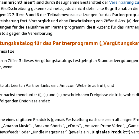
rammrichtlinien
“) sind durch Bezugnahme Bestandteil der
Vereinbarung z
Großschreibung gekennzeichnete, jedoch nicht definierte Begriffe haben die
 gemäß Ziffern 3 und 6 der Teilnahmevoraussetzungen für das Partnerprogram
nbarung fort. Vorsorglich und ohne Einschränkung von Ziffer 6 Abs. (a) der
ungen für die Teilnahme am Partnerprogramm, die IP-Lizenz für das Partner
rstoß gegen die Vereinbarung.
ungskatalog für das Partnerprogramm („Vergütungska
 Umsätze
n in Ziffer 3 dieses Vergütungskatalogs festgelegten Standardvergütungen v
r, wenn:
ite platzierten Partner-Links eine Amazon-Website aufruft; und
r nachstehend unter (i), (ii) und (iii) beschriebenen Ereignisse eintritt, wobe
 folgenden Ereignisse endet:
hme eines digitalen Produkts (gemäß Feststellung nach unserem alleinigen 
 „Amazon Music“, „Amazon Shorts“, „eDocs“, „Amazon Prime Video“, „Game
Newsfeeds“ oder „Kindle Magazines“) (jeweils ein „
Digitales Produkt
“) ver