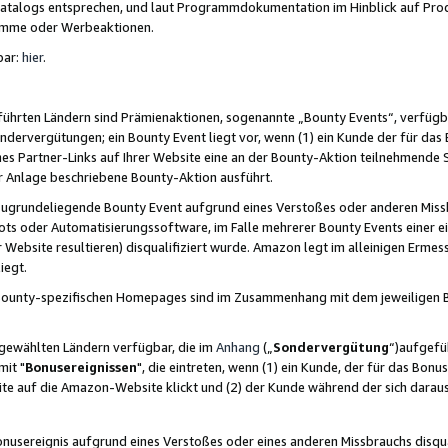
skatalogs entsprechen, und laut Programmdokumentation im Hinblick auf Pr
amme oder Werbeaktionen.
bar:
hier
.
führten Ländern sind Prämienaktionen, sogenannte „Bounty Events“, verfügb
Sondervergütungen; ein Bounty Event liegt vor, wenn (1) ein Kunde der für da
nes Partner-Links auf Ihrer Website eine an der Bounty-Aktion teilnehmende 
er Anlage beschriebene Bounty-Aktion ausführt.
ugrundeliegende Bounty Event aufgrund eines Verstoßes oder anderen Miss
ots oder Automatisierungssoftware, im Falle mehrerer Bounty Events einer e
r Website resultieren) disqualifiziert wurde. Amazon legt im alleinigen Ermess
iegt.
n Bounty-spezifischen Homepages sind im Zusammenhang mit dem jeweiligen
sgewählten Ländern verfügbar, die im
Anhang
(„
Sondervergütung
“)aufgefüh
it "
Bonusereignissen
", die eintreten, wenn (1) ein Kunde, der für das Bon
bsite auf die Amazon-Website klickt und (2) der Kunde während der sich dar
usereignis aufgrund eines Verstoßes oder eines anderen Missbrauchs disqua