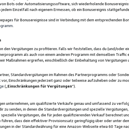
 von Bots oder Automatisierungssoftware, sich wiederholende Bonusereignisse
n jedem Einzelfall nach eigenem Ermessen, ob ein Bonusereignis stattgefund
epages für Bonusereignisse sind in Verbindung mit dem entsprechenden Bonu
rogramm
.
n
den Vergütungen zu profitieren. Falls wir feststellen, dass du (und/oder ein
erprogramm als auch von einem anderen Programm mit demselben Traffic ei
n wir Maßnahmen ergreifen, einschließlich der Einbehaltung von Vergütunge
r Partner, Standardvergütungen im Rahmen des Partnerprogramms oder Sonde
ht vor, Einschränkungen jederzeit ganz oder teilweise aufzuheben oder zu mod
ge
(„
Einschränkungen für Vergütungen
“).
ngen unternehmen, um qualifizierte Verkäufe genau und umfassend zu verfol
dir zu senden, in denen die Standardvergütungen und spezielle Vergütungen, 
pezielle Vergütungen, die für jeden qualifizierenden Verkauf berechnet un
 führen, dass dein effektiver Provisionssatz geringfügig über oder unter dem
ungen in der Standardwährung für eine Amazon-Webseite etwa 60 Tage nach