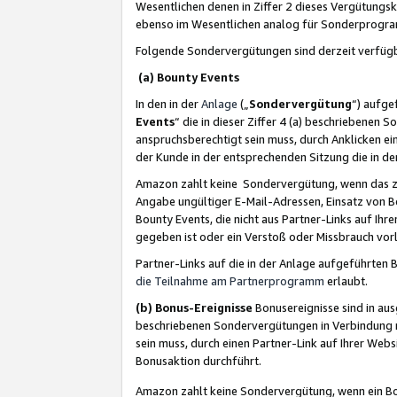
Wesentlichen denen in Ziffer 2 dieses Vergütung
ebenso im Wesentlichen analog für Sonderprogr
Folgende Sondervergütungen sind derzeit verfüg
(a) Bounty Events
In den in der
Anlage
(„
Sondervergütung
“) aufge
Events
“ die in dieser Ziffer 4 (a) beschriebenen 
anspruchsberechtigt sein muss, durch Anklicken ei
der Kunde in der entsprechenden Sitzung die in d
Amazon zahlt keine Sondervergütung, wenn das z
Angabe ungültiger E-Mail-Adressen, Einsatz von B
Bounty Events, die nicht aus Partner-Links auf Ihre
gegeben ist oder ein Verstoß oder Missbrauch vorl
Partner-Links auf die in der Anlage aufgeführte
die Teilnahme am Partnerprogramm
erlaubt.
(b) Bonus-Ereignisse
Bonusereignisse sind in au
beschriebenen Sondervergütungen in Verbindung m
sein muss, durch einen Partner-Link auf Ihrer We
Bonusaktion durchführt.
Amazon zahlt keine Sondervergütung, wenn ein Bon