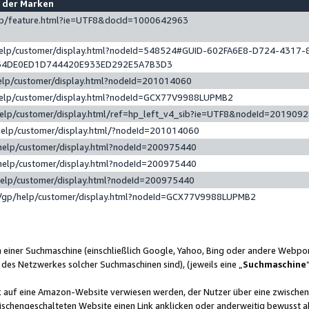
e der Marken
gp/feature.html?ie=UTF8&docId=1000642963
help/customer/display.html?nodeId=548524#GUID-602FA6E8-D724-4317-
64DE0ED1D744420E933ED292E5A7B3D3
elp/customer/display.html?nodeId=201014060
help/customer/display.html?nodeId=GCX77V9988LUPMB2
help/customer/display.html/ref=hp_left_v4_sib?ie=UTF8&nodeId=201909
help/customer/display.html/?nodeId=201014060
help/customer/display.html?nodeId=200975440
help/customer/display.html?nodeId=200975440
help/customer/display.html?nodeId=200975440
/gp/help/customer/display.html?nodeId=GCX77V9988LUPMB2
n einer Suchmaschine (einschließlich Google, Yahoo, Bing oder andere Webp
 des Netzwerkes solcher Suchmaschinen sind), (jeweils eine „
Suchmaschine
nk auf eine Amazon-Website verwiesen werden, der Nutzer über eine zwische
ischengeschalteten Website einen Link anklicken oder anderweitig bewusst a