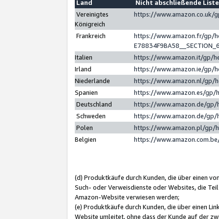
Land
Nicht abschließende List
Vereinigtes
https://www.amazon.co.uk/
Königreich
Frankreich
https://www.amazon.fr/gp/
E78834F9BA58__SECTION_
Italien
https://www.amazon.it/gp/h
Irland
https://www.amazon.ie/gp/
Niederlande
https://www.amazon.nl/gp/
Spanien
https://www.amazon.es/gp/
Deutschland
https://www.amazon.de/gp/
Schweden
https://www.amazon.de/gp/
Polen
https://www.amazon.pl/gp/
Belgien
https://www.amazon.com.be
(d) Produktkäufe durch Kunden, die über einen vo
Such- oder Verweisdienste oder Websites, die Teil
Amazon-Website verwiesen werden;
(e) Produktkäufe durch Kunden, die über einen Li
Website umleitet, ohne dass der Kunde auf der zw