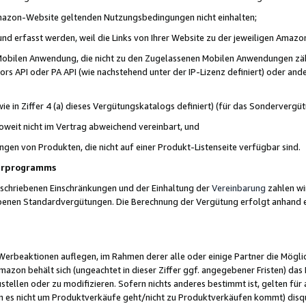
 Amazon-Website geltenden Nutzungsbedingungen nicht einhalten;
t und erfasst werden, weil die Links von Ihrer Website zu der jeweiligen Am
 Mobilen Anwendung, die nicht zu den Zugelassenen Mobilen Anwendungen zählt
s API oder PA API (wie nachstehend unter der IP-Lizenz definiert) oder ander
ie in Ziffer 4 (a) dieses Vergütungskatalogs definiert) (für das Sonderverg
weit nicht im Vertrag abweichend vereinbart, und
ngen von Produkten, die nicht auf einer Produkt-Listenseite verfügbar sind.
nerprogramms
eschriebenen Einschränkungen und der Einhaltung der
Vereinbarung
zahlen wir
ebenen Standardvergütungen. Die Berechnung der Vergütung erfolgt anhand e
beaktionen auflegen, im Rahmen derer alle oder einige Partner die Möglichk
Amazon behält sich (ungeachtet in dieser Ziffer ggf. angegebener Fristen) d
ustellen oder zu modifizieren. Sofern nichts anderes bestimmt ist, gelten 
s nicht um Produktverkäufe geht/nicht zu Produktverkäufen kommt) disqua