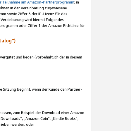
ur Teilnahme am Amazon-Partnerprogramm
; in
 ihnen in der Vereinbarung zugewiesene
m sowie Ziffer 3 der IP-Lizenz für das
 Vereinbarung wird hiermit Folgendes
programm oder Ziffer 1 der Amazon Richtlinie für
talog“)
ergütet und liegen (vorbehaltlich der in diesem
i die Sitzung beginnt, wenn der Kunde den Partner-
Ermessen, zum Beispiel der Download einer Amazon
 Downloads“, „Amazon Coin“, „Kindle Books“,
trieben werden, oder