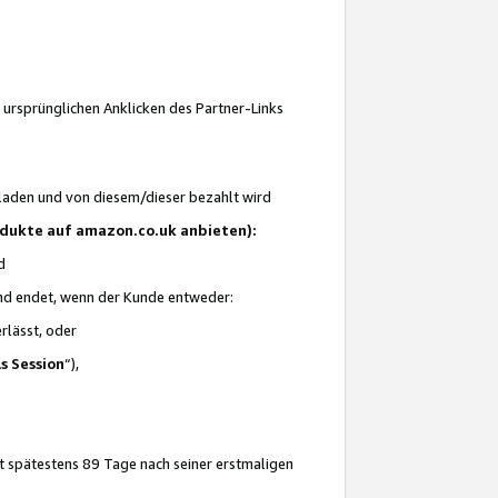
 ursprünglichen Anklicken des Partner-Links
laden und von diesem/dieser bezahlt wird
rodukte auf amazon.co.uk anbieten):
d
 und endet, wenn der Kunde entweder:
erlässt, oder
ls Session
“),
t spätestens 89 Tage nach seiner erstmaligen