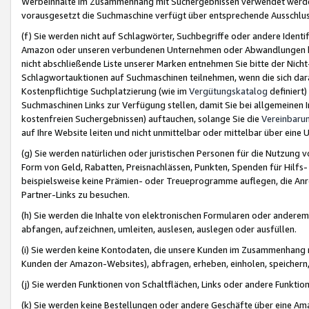
Werbeinhalte im Zusammenhang mit Suchergebnissen verwendet werden,
vorausgesetzt die Suchmaschine verfügt über entsprechende Ausschlu
(f) Sie werden nicht auf Schlagwörter, Suchbegriffe oder andere Ident
Amazon oder unseren verbundenen Unternehmen oder Abwandlungen bzw
nicht abschließende Liste unserer Marken entnehmen Sie bitte der Nich
Schlagwortauktionen auf Suchmaschinen teilnehmen, wenn die sich da
Kostenpflichtige Suchplatzierung (wie im
Vergütungskatalog
definiert
Suchmaschinen Links zur Verfügung stellen, damit Sie bei allgemeinen I
kostenfreien Suchergebnissen) auftauchen, solange Sie die
Vereinbaru
auf Ihre Website leiten und nicht unmittelbar oder mittelbar über eine
(g) Sie werden natürlichen oder juristischen Personen für die Nutzung 
Form von Geld, Rabatten, Preisnachlässen, Punkten, Spenden für Hilfs
beispielsweise keine Prämien- oder Treueprogramme auflegen, die Anrei
Partner-Links zu besuchen.
(h) Sie werden die Inhalte von elektronischen Formularen oder anderem M
abfangen, aufzeichnen, umleiten, auslesen, auslegen oder ausfüllen.
(i) Sie werden keine Kontodaten, die unsere Kunden im Zusammenhang 
Kunden der Amazon-Websites), abfragen, erheben, einholen, speichern,
(j) Sie werden Funktionen von Schaltflächen, Links oder andere Funkti
(k) Sie werden keine Bestellungen oder andere Geschäfte über eine Ama