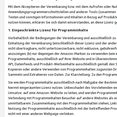
Mit dem Akzeptieren der Vereinbarung bzw. mit dem Aufrufen oder Nutz
Anwendungsprogrammierschnittstellen und anderer Tools (zusammen die
Texten und sonstigen Informationen und Inhalten in Bezug auf Produkte
nutzen können, erklären Sie sich damit einverstanden, an diese Lizenz 
1. Eingeschränkte Lizenz für Programminhalte
Vorbehaltlich der Bedingungen der Vereinbarung und ausschließlich z
Einhaltung der Vereinbarung (einschließlich dieser Lizenz und der ande
nicht übertragbare, nicht unterlizenzierbare, nicht exklusive, gebühren
anzuzeigen; (b) nur diejenigen der Amazon-Marken zu verwenden (wie in 
Programminhalte, ausschließlich auf Ihrer Website und in Übereinstimmu
API, Datenfeeds und Produkt-Werbeinhalte ausschließlich gemäß den Spe
Kopieren oder andere Verwenden von Programminhalten zugunsten Dri
Sammeln und Extrahieren von Daten. Zur Klarstellung: Zu den Program
Sie werden Programminhalte ausschließlich nach Maßgabe der Besti
hiermit eingeräumten Lizenz nutzen. Unbeschadet des Vorstehenden we
Umsätze auf eine Amazon-Website zu leiten, und werden Programminhal
Verbindung mit Programminhalten Besucher auf andere Websites als ein
unmittelbarem Zusammenhang mit den Programminhalten stehen, Links z
Nutzung der Programminhalte ausschließlich mit der betreffenden Pr
nicht mit einer anderen Webpage verlinken.