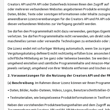
Creators API und PA API oder Datenfeeds können Ihnen den Zugriff auf D
oder mehreren verbundenen Websites angebotenen Produkte ermögliche
Daten, Bilder, Texte oder sonstigen Informationen oder Inhalte zuzugre
anwendbaren Lizenzvereinbarungen für die Creators API und PA API od
diesen verbundenen Websites zur Verfügung gestellt werden.
Sie dürfen den Programminhalt nicht dazu verwenden, geistiges Eigent
verletzen. Sie dürfen Programminhalte nicht verwenden, um direkt ode
maschinelles Lernen oder verwandte Technologien zu entwickeln oder zu
Die Lizenz endet mit sofortiger Wirkung automatisch, wenn Sie zu irg
Vergütungskatalog definiert) nicht rechtzeitig erfüllen bzw. ansonsten
schriftliche Mitteilung an Sie ganz oder teilweise beenden. Sie werden
umgehend einstellen und sämtliche Programminhalte und Amazon-Marke
jeweils verlangt, umgehend von Ihrer Website entfernen und löschen od
2. Voraussetzungen für die Nutzung der Creators API und der P
(a)
Beschreibung
. Im Rahmen dieser Lizenz können wir Ihnen Programmi
• Daten, Bilder, Audio-Dateien, Videos, Logos, Benutzerschnittstellen-
• Textmaterialien, wie beispielsweise Produktinformationen in Textfor
Neben den vorstehenden Produktwerbungsinhalten und dem Zugriff auf 
Zusammenhang mit Creators API und PA API Musterquellcodes und -bibli