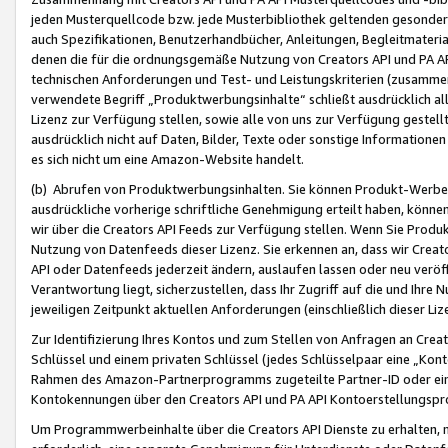
jeden Musterquellcode bzw. jede Musterbibliothek geltenden gesonder
auch Spezifikationen, Benutzerhandbücher, Anleitungen, Begleitmaterial
denen die für die ordnungsgemäße Nutzung von Creators API und PA A
technischen Anforderungen und Test- und Leistungskriterien (zusammen
verwendete Begriff „Produktwerbungsinhalte“ schließt ausdrücklich al
Lizenz zur Verfügung stellen, sowie alle von uns zur Verfügung gestel
ausdrücklich nicht auf Daten, Bilder, Texte oder sonstige Informatione
es sich nicht um eine Amazon-Website handelt.
(b) Abrufen von Produktwerbungsinhalten. Sie können Produkt-Werbein
ausdrückliche vorherige schriftliche Genehmigung erteilt haben, könn
wir über die Creators API Feeds zur Verfügung stellen. Wenn Sie Produk
Nutzung von Datenfeeds dieser Lizenz. Sie erkennen an, dass wir Creat
API oder Datenfeeds jederzeit ändern, auslaufen lassen oder neu veröffe
Verantwortung liegt, sicherzustellen, dass Ihr Zugriff auf die und Ihr
jeweiligen Zeitpunkt aktuellen Anforderungen (einschließlich dieser Liz
Zur Identifizierung Ihres Kontos und zum Stellen von Anfragen an Crea
Schlüssel und einem privaten Schlüssel (jedes Schlüsselpaar eine „Kon
Rahmen des Amazon-Partnerprogramms zugeteilte Partner-ID oder ein
Kontokennungen über den Creators API und PA API Kontoerstellungspro
Um Programmwerbeinhalte über die Creators API Dienste zu erhalten, m