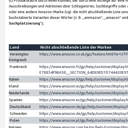
(c) Produktkäufe durch einen Kunden, der durch eine Anzeige auf eine 
Ausschreibungen und Auktionen über Schlagwörter, Suchbegriffe oder 
oder eine andere Amazon-Marke (vgl. die nicht abschließende Liste un
buchstabierte Varianten dieser Wörter (z. B. „ammazon“, „amaozn“ und „
Suchplatzierung
”);
Land
Nicht abschließende Liste der Marken
Vereinigtes
https://www.amazon.co.uk/gp/feature.html?ie=U
Königreich
Frankreich
https://www.amazon.fr/gp/help/customer/displa
E78834F9BA58__SECTION_64DE0ED1D744420E9
Italien
https://www.amazon.it/gp/help/customer/display
Irland
https://www.amazon.ie/gp/help/customer/displa
Niederlande
https://www.amazon.nl/gp/help/customer/display
Spanien
https://www.amazon.es/gp/help/customer/display
Deutschland
https://www.amazon.de/gp/help/customer/displa
Schweden
https://www.amazon.de/gp/help/customer/displa
Polen
https://www.amazon.pl/gp/help/customer/display
Belgien
https://www.amazon.com.be/gp/help/customer/d