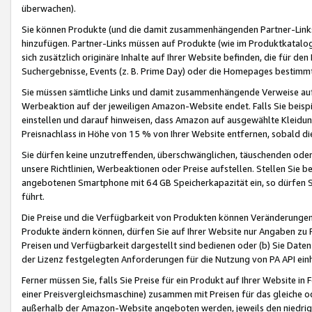
überwachen).
Sie können Produkte (und die damit zusammenhängenden Partner-Links)
hinzufügen. Partner-Links müssen auf Produkte (wie im Produktkatalog de
sich zusätzlich originäre Inhalte auf Ihrer Website befinden, die für 
Suchergebnisse, Events (z. B. Prime Day) oder die Homepages bestimmte
Sie müssen sämtliche Links und damit zusammenhängende Verweise auf z
Werbeaktion auf der jeweiligen Amazon-Website endet. Falls Sie beisp
einstellen und darauf hinweisen, dass Amazon auf ausgewählte Kleidun
Preisnachlass in Höhe von 15 % von Ihrer Website entfernen, sobald di
Sie dürfen keine unzutreffenden, überschwänglichen, täuschenden od
unsere Richtlinien, Werbeaktionen oder Preise aufstellen. Stellen Sie 
angebotenen Smartphone mit 64 GB Speicherkapazität ein, so dürfen S
führt.
Die Preise und die Verfügbarkeit von Produkten können Veränderungen 
Produkte ändern können, dürfen Sie auf Ihrer Website nur Angaben zu P
Preisen und Verfügbarkeit dargestellt sind bedienen oder (b) Sie Daten
der Lizenz festgelegten Anforderungen für die Nutzung von PA API einh
Ferner müssen Sie, falls Sie Preise für ein Produkt auf Ihrer Website in 
einer Preisvergleichsmaschine) zusammen mit Preisen für das gleiche o
außerhalb der Amazon-Website angeboten werden, jeweils den niedrigst