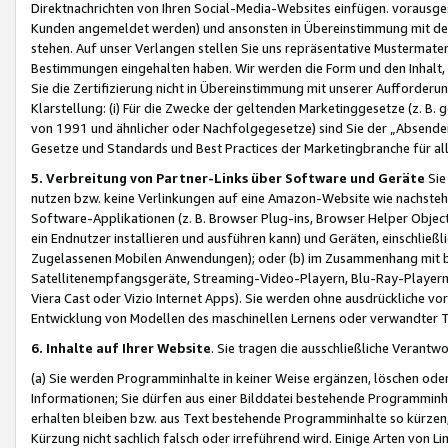
Direktnachrichten von Ihren Social-Media-Websites einfügen. vorausg
Kunden angemeldet werden) und ansonsten in Übereinstimmung mit der
stehen. Auf unser Verlangen stellen Sie uns repräsentative Mustermater
Bestimmungen eingehalten haben. Wir werden die Form und den Inhalt, di
Sie die Zertifizierung nicht in Übereinstimmung mit unserer Aufforderu
Klarstellung: (i) Für die Zwecke der geltenden Marketinggesetze (z. 
von 1991 und ähnlicher oder Nachfolgegesetze) sind Sie der „Absender“ j
Gesetze und Standards und Best Practices der Marketingbranche für 
5. Verbreitung von Partner-Links über Software und Geräte
Sie
nutzen bzw. keine Verlinkungen auf eine Amazon-Website wie nachsteh
Software-Applikationen (z. B. Browser Plug-ins, Browser Helper Objec
ein Endnutzer installieren und ausführen kann) und Geräten, einschlie
Zugelassenen Mobilen Anwendungen); oder (b) im Zusammenhang mit bzw.
Satellitenempfangsgeräte, Streaming-Video-Playern, Blu-Ray-Playern 
Viera Cast oder Vizio Internet Apps). Sie werden ohne ausdrückliche v
Entwicklung von Modellen des maschinellen Lernens oder verwandter 
6. Inhalte auf Ihrer Website
. Sie tragen die ausschließliche Verantwo
(a) Sie werden Programminhalte in keiner Weise ergänzen, löschen oder
Informationen; Sie dürfen aus einer Bilddatei bestehende Programminhal
erhalten bleiben bzw. aus Text bestehende Programminhalte so kürzen, 
Kürzung nicht sachlich falsch oder irreführend wird. Einige Arten von L