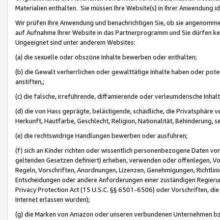
Materialien enthalten. Sie müssen Ihre Website(s) in Ihrer Anwendung ide
Wir prüfen Ihre Anwendung und benachrichtigen Sie, ob sie angenommen
auf Aufnahme Ihrer Website in das Partnerprogramm und Sie dürfen kei
Ungeeignet sind unter anderem Websites:
(a) die sexuelle oder obszöne Inhalte bewerben oder enthalten;
(b) die Gewalt verherrlichen oder gewalttätige Inhalte haben oder pot
anstiften,;
(c) die falsche, irreführende, diffamierende oder verleumderische Inha
(d) die von Hass geprägte, belästigende, schädliche, die Privatsphäre v
Herkunft, Hautfarbe, Geschlecht, Religion, Nationalität, Behinderung, 
(e) die rechtswidrige Handlungen bewerben oder ausführen;
(f) sich an Kinder richten oder wissentlich personenbezogene Daten vo
geltenden Gesetzen definiert) erheben, verwenden oder offenlegen, Vo
Regeln, Vorschriften, Anordnungen, Lizenzen, Genehmigungen, Richtlini
Entscheidungen oder andere Anforderungen einer zuständigen Regierung
Privacy Protection Act (15 U.S.C. §§ 6501-6506) oder Vorschriften, di
Internet erlassen wurden);
(g) die Marken von Amazon oder unseren verbundenen Unternehmen b