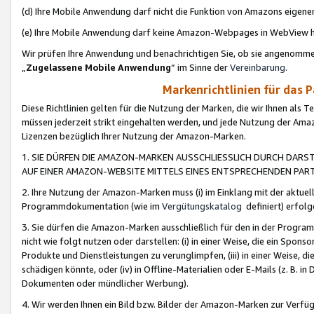
(d) Ihre Mobile Anwendung darf nicht die Funktion von Amazons eige
(e) Ihre Mobile Anwendung darf keine Amazon-Webpages in WebView 
Wir prüfen Ihre Anwendung und benachrichtigen Sie, ob sie angenomm
„
Zugelassene Mobile Anwendung
“ im Sinne der
Vereinbarung
.
Markenrichtlinien für das 
Diese Richtlinien gelten für die Nutzung der Marken, die wir Ihnen als 
müssen jederzeit strikt eingehalten werden, und jede Nutzung der Ama
Lizenzen bezüglich Ihrer Nutzung der Amazon-Marken.
1. SIE DÜRFEN DIE AMAZON-MARKEN AUSSCHLIESSLICH DURCH DARS
AUF EINER AMAZON-WEBSITE MITTELS EINES ENTSPRECHENDEN PART
2. Ihre Nutzung der Amazon-Marken muss (i) im Einklang mit der aktuells
Programmdokumentation (wie im
Vergütungskatalog
definiert) erfolg
3. Sie dürfen die Amazon-Marken ausschließlich für den in der Progr
nicht wie folgt nutzen oder darstellen: (i) in einer Weise, die ein Spo
Produkte und Dienstleistungen zu verunglimpfen, (iii) in einer Weise
schädigen könnte, oder (iv) in Offline-Materialien oder E-Mails (z. B.
Dokumenten oder mündlicher Werbung).
4. Wir werden Ihnen ein Bild bzw. Bilder der Amazon-Marken zur Verfüg