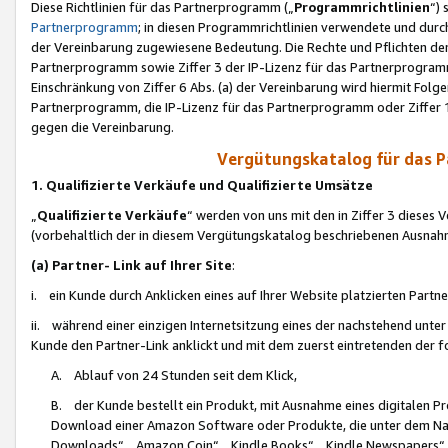
Diese Richtlinien für das Partnerprogramm („
Programmrichtlinien
“)
Partnerprogramm
; in diesen Programmrichtlinien verwendete und durch
der Vereinbarung zugewiesene Bedeutung. Die Rechte und Pflichten de
Partnerprogramm sowie Ziffer 3 der IP-Lizenz für das Partnerprogram
Einschränkung von Ziffer 6 Abs. (a) der Vereinbarung wird hiermit Fol
Partnerprogramm, die IP-Lizenz für das Partnerprogramm oder Ziffer 1
gegen die Vereinbarung.
Vergütungskatalog für das 
1. Qualifizierte Verkäufe und Qualifizierte Umsätze
„
Qualifizierte Verkäufe
“ werden von uns mit den in Ziffer 3 diese
(vorbehaltlich der in diesem Vergütungskatalog beschriebenen Ausnah
(a) Partner- Link auf Ihrer Site
:
i. ein Kunde durch Anklicken eines auf Ihrer Website platzierten Part
ii. während einer einzigen Internetsitzung eines der nachstehend unter (i)
Kunde den Partner-Link anklickt und mit dem zuerst eintretenden der f
A. Ablauf von 24 Stunden seit dem Klick,
B. der Kunde bestellt ein Produkt, mit Ausnahme eines digitalen P
Download einer Amazon Software oder Produkte, die unter dem N
Downloads“, „Amazon Coin“, „Kindle Books“, „Kindle Newspapers“, „