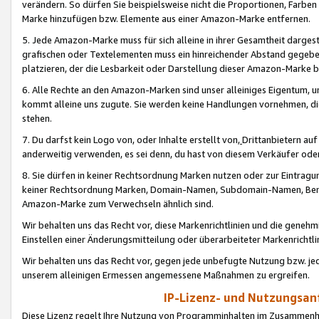
verändern. So dürfen Sie beispielsweise nicht die Proportionen, Farb
Marke hinzufügen bzw. Elemente aus einer Amazon-Marke entfernen.
5. Jede Amazon-Marke muss für sich alleine in ihrer Gesamtheit darge
grafischen oder Textelementen muss ein hinreichender Abstand gegebe
platzieren, der die Lesbarkeit oder Darstellung dieser Amazon-Marke b
6. Alle Rechte an den Amazon-Marken sind unser alleiniges Eigentum, 
kommt alleine uns zugute. Sie werden keine Handlungen vornehmen, 
stehen.
7. Du darfst kein Logo von, oder Inhalte erstellt von,
Drittanbietern au
anderweitig verwenden, es sei denn, du hast von diesem Verkäufer oder
8. Sie dürfen in keiner Rechtsordnung Marken nutzen oder zur Eintragu
keiner Rechtsordnung Marken, Domain-Namen, Subdomain-Namen, Benu
Amazon-Marke zum Verwechseln ähnlich sind.
Wir behalten uns das Recht vor, diese Markenrichtlinien und die gene
Einstellen einer Änderungsmitteilung oder überarbeiteter Markenricht
Wir behalten uns das Recht vor, gegen jede unbefugte Nutzung bzw. jede 
unserem alleinigen Ermessen angemessene Maßnahmen zu ergreifen.
IP-Lizenz- und Nutzungsan
Diese Lizenz regelt Ihre Nutzung von Programminhalten im Zusammen