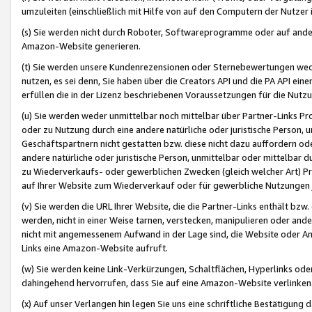
umzuleiten (einschließlich mit Hilfe von auf den Computern der Nutzer i
(s) Sie werden nicht durch Roboter, Softwareprogramme oder auf andere
Amazon-Website generieren.
(t) Sie werden unsere Kundenrezensionen oder Sternebewertungen wed
nutzen, es sei denn, Sie haben über die Creators API und die PA API e
erfüllen die in der Lizenz beschriebenen Voraussetzungen für die Nutzu
(u) Sie werden weder unmittelbar noch mittelbar über Partner-Links P
oder zu Nutzung durch eine andere natürliche oder juristische Person,
Geschäftspartnern nicht gestatten bzw. diese nicht dazu auffordern od
andere natürliche oder juristische Person, unmittelbar oder mittelbar
zu Wiederverkaufs- oder gewerblichen Zwecken (gleich welcher Art) 
auf Ihrer Website zum Wiederverkauf oder für gewerbliche Nutzungen 
(v) Sie werden die URL Ihrer Website, die die Partner-Links enthält b
werden, nicht in einer Weise tarnen, verstecken, manipulieren oder and
nicht mit angemessenem Aufwand in der Lage sind, die Website oder A
Links eine Amazon-Website aufruft.
(w) Sie werden keine Link-Verkürzungen, Schaltflächen, Hyperlinks ode
dahingehend hervorrufen, dass Sie auf eine Amazon-Website verlinken
(x) Auf unser Verlangen hin legen Sie uns eine schriftliche Bestätigung