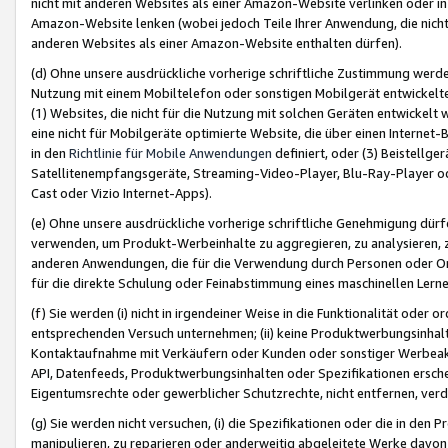
nicht mit anderen Websites als einer Amazon-Website verlinken oder i
Amazon-Website lenken (wobei jedoch Teile Ihrer Anwendung, die nich
anderen Websites als einer Amazon-Website enthalten dürfen).
(d) Ohne unsere ausdrückliche vorherige schriftliche Zustimmung werd
Nutzung mit einem Mobiltelefon oder sonstigen Mobilgerät entwickelt
(1) Websites, die nicht für die Nutzung mit solchen Geräten entwickelt
eine nicht für Mobilgeräte optimierte Website, die über einen Interne
in den
Richtlinie für Mobile Anwendungen
definiert, oder (3) Beistellge
Satellitenempfangsgeräte, Streaming-Video-Player, Blu-Ray-Player ode
Cast oder Vizio Internet-Apps).
(e) Ohne unsere ausdrückliche vorherige schriftliche Genehmigung dürfe
verwenden, um Produkt-Werbeinhalte zu aggregieren, zu analysieren, 
anderen Anwendungen, die für die Verwendung durch Personen oder Or
für die direkte Schulung oder Feinabstimmung eines maschinellen Lern
(f) Sie werden (i) nicht in irgendeiner Weise in die Funktionalität ode
entsprechenden Versuch unternehmen; (ii) keine Produktwerbungsinha
Kontaktaufnahme mit Verkäufern oder Kunden oder sonstiger Werbeaktiv
API, Datenfeeds, Produktwerbungsinhalten oder Spezifikationen erschei
Eigentumsrechte oder gewerblicher Schutzrechte, nicht entfernen, verd
(g) Sie werden nicht versuchen, (i) die Spezifikationen oder die in de
manipulieren, zu reparieren oder anderweitig abgeleitete Werke davon z