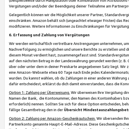
(beispielsweise durch Manipulation oder Kombination von Attributions-
Vergütungen und/oder der Beendigung deiner Teilnahme am Partnerp
Gelegentlich können wir die Möglichkeit unserer Partner, Standardv
einschränken. Amazon behält sich (ungeachtet etwaiger Fristen) das Re
modifizieren. Weitere Informationen zu Einschränkungen für Vergütung
6. Erfassung und Zahlung von Vergütungen
Wir werden wirtschaftlich vertretbare Anstrengungen unternehmen, um 
Nachverfolgung zu ermöglichen und unsere Berichte zu erstellen und di
diesem Monat verdient hast, zusammengefasst sind. Standardvergütung
auf den nächsten Betrag in der Landeswährung gerundet werden (z. B. C
über oder unter dem in deiner Preiskarte angegebenen Satz liegt. Wir
eine Amazon-Webseite etwa 60 Tage nach Ende jedes Kalendermonats, i
wurden. Du kannst wählen, ob du Zahlungen in einer anderen Währung
dafür entscheidest, erklärst du dich damit einverstanden, dass die K
Option 1: Zahlung per Überweisung.
Wir überweisen Ihre Vergütung dir
Namen der Bank, die Kontonummer, den Namen des Kontoinhabers bzw. a
erforderlich) nennen. Sollten Sie sich für diese Option entscheiden, be
fällige Gesamtbetrag den in der
Übersicht Mindestauszahlungsbet
Option 2: Zahlung per Amazon-Geschenkgutschein.
Wir übersenden Ihne
Partnerkonto genannte Haupt-E-Mail-Adresse. Diese Geschenkgutschei