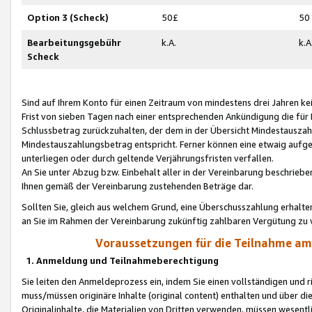
Option 3 (Scheck)
50£
50
Bearbeitungsgebühr
k.A.
k.A
Scheck
Sind auf Ihrem Konto für einen Zeitraum von mindestens drei Jahren kein
Frist von sieben Tagen nach einer entsprechenden Ankündigung die für
Schlussbetrag zurückzuhalten, der dem in der Übersicht Mindestausz
Mindestauszahlungsbetrag entspricht. Ferner können eine etwaig aufg
unterliegen oder durch geltende Verjährungsfristen verfallen.
An Sie unter Abzug bzw. Einbehalt aller in der Vereinbarung beschrieb
Ihnen gemäß der Vereinbarung zustehenden Beträge dar.
Sollten Sie, gleich aus welchem Grund, eine Überschusszahlung erhalte
an Sie im Rahmen der Vereinbarung zukünftig zahlbaren Vergütung zu 
Voraussetzungen für die Teilnahme a
1. Anmeldung und Teilnahmeberechtigung
Sie leiten den Anmeldeprozess ein, indem Sie einen vollständigen und 
muss/müssen originäre Inhalte (original content) enthalten und über d
Originalinhalte, die Materialien von Dritten verwenden, müssen wese