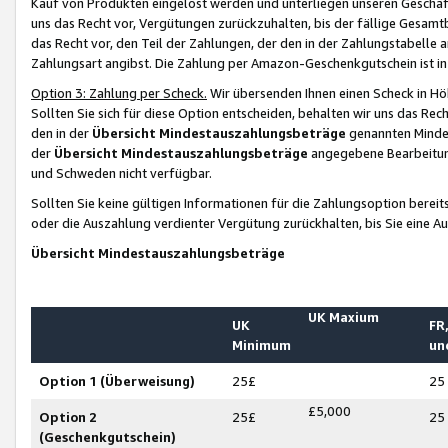
Kauf von Produkten eingelöst werden und unterliegen unseren Geschäf
uns das Recht vor, Vergütungen zurückzuhalten, bis der fällige Gesamt
das Recht vor, den Teil der Zahlungen, der den in der Zahlungstabelle 
Zahlungsart angibst. Die Zahlung per Amazon-Geschenkgutschein ist in
Option 3: Zahlung per Scheck.
Wir übersenden Ihnen einen Scheck in Höh
Sollten Sie sich für diese Option entscheiden, behalten wir uns das Rec
den in der
Übersicht Mindestauszahlungsbeträge
genannten Mindest
der
Übersicht Mindestauszahlungsbeträge
angegebene Bearbeitung
und Schweden nicht verfügbar.
Sollten Sie keine gültigen Informationen für die Zahlungsoption bereit
oder die Auszahlung verdienter Vergütung zurückhalten, bis Sie eine A
Übersicht Mindestauszahlungsbeträge
UK Maxium
UK
FR,
Minimum
un
Option 1 (Überweisung)
25£
25
£5,000
Option 2
25£
25
(Geschenkgutschein)