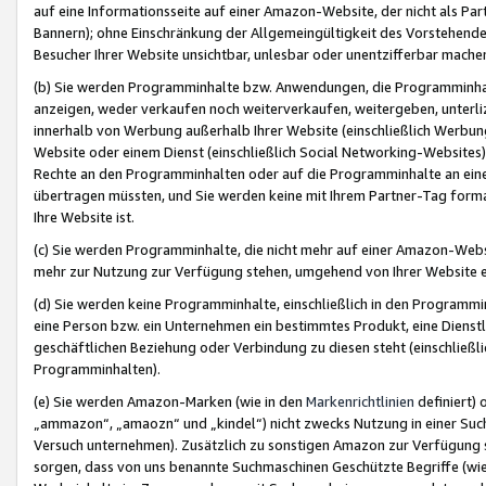
auf eine Informationsseite auf einer Amazon-Website, der nicht als Part
Bannern); ohne Einschränkung der Allgemeingültigkeit des Vorstehende
Besucher Ihrer Website unsichtbar, unlesbar oder unentzifferbar mache
(b) Sie werden Programminhalte bzw. Anwendungen, die Programminhalt
anzeigen, weder verkaufen noch weiterverkaufen, weitergeben, unterli
innerhalb von Werbung außerhalb Ihrer Website (einschließlich Werbun
Website oder einem Dienst (einschließlich Social Networking-Website
Rechte an den Programminhalten oder auf die Programminhalte an eine a
übertragen müssten, und Sie werden keine mit Ihrem Partner-Tag formati
Ihre Website ist.
(c) Sie werden Programminhalte, die nicht mehr auf einer Amazon-Websit
mehr zur Nutzung zur Verfügung stehen, umgehend von Ihrer Website e
(d) Sie werden keine Programminhalte, einschließlich in den Programmin
eine Person bzw. ein Unternehmen ein bestimmtes Produkt, eine Dienstle
geschäftlichen Beziehung oder Verbindung zu diesen steht (einschließli
Programminhalten).
(e) Sie werden Amazon-Marken (wie in den
Markenrichtlinien
definiert) 
„ammazon“, „amaozn“ und „kindel“) nicht zwecks Nutzung in einer Suc
Versuch unternehmen). Zusätzlich zu sonstigen Amazon zur Verfügung 
sorgen, dass von uns benannte Suchmaschinen Geschützte Begriffe (wie 