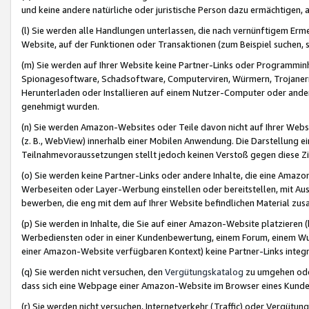
und keine andere natürliche oder juristische Person dazu ermächtigen, a
(l) Sie werden alle Handlungen unterlassen, die nach vernünftigem Erme
Website, auf der Funktionen oder Transaktionen (zum Beispiel suchen, s
(m) Sie werden auf Ihrer Website keine Partner-Links oder Programmin
Spionagesoftware, Schadsoftware, Computerviren, Würmern, Trojaner
Herunterladen oder Installieren auf einem Nutzer-Computer oder ande
genehmigt wurden.
(n) Sie werden Amazon-Websites oder Teile davon nicht auf Ihrer Websi
(z. B., WebView) innerhalb einer Mobilen Anwendung. Die Darstellung ein
Teilnahmevoraussetzungen stellt jedoch keinen Verstoß gegen diese Zif
(o) Sie werden keine Partner-Links oder andere Inhalte, die eine Am
Werbeseiten oder Layer-Werbung einstellen oder bereitstellen, mit Au
bewerben, die eng mit dem auf Ihrer Website befindlichen Material z
(p) Sie werden in Inhalte, die Sie auf einer Amazon-Website platzier
Werbediensten oder in einer Kundenbewertung, einem Forum, einem Wun
einer Amazon-Website verfügbaren Kontext) keine Partner-Links integr
(q) Sie werden nicht versuchen, den
Vergütungskatalog
zu umgehen oder
dass sich eine Webpage einer Amazon-Website im Browser eines Kunden 
(r) Sie werden nicht versuchen, Internetverkehr (Traffic) oder Vergü