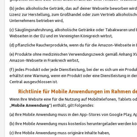
(b) jedes alkoholische Getränk, das auf deiner Webseite beworben wird
Lizenz zur Herstellung, zum Großhandel oder zum Vertrieb alkoholisch
Unternehmens betrieben wird,
(c) Säuglingsnahruhrung, alkoholische Getränke oder Tabakwaren und E
Webseiten in der EU und im Vereinigten Königreich wirbst,
(d) pflanzliche Raucherprodukte, wenn du für die Amazon-Webseite in B
(e) Produkte ohne medizinischen Verwendungszweck gemäß Anhang XVI 
Amazon-Webseite in Frankreich wirbst,
(f) jedes Produkt oder jede Dienstleistung, bei der es sich um ein Prod
erhältst eine Warnung, wenn ein Produkt oder eine Dienstleistung in de
Central ausgeschlossen ist.
Richtlinie für Mobile Anwendungen im Rahmen de
Wenn Ihre Website eine für die Nutzung auf Mobiltelefonen, Tablets 
„
Mobile Anwendung
“) enthält, gilt Folgendes:
(a) Ihre Mobile Anwendung muss in den App-Stores von Google Play, A
(b) Ihre Mobile Anwendung muss kostenlos heruntergeladen werden könn
(c) Ihre Mobile Anwendung muss originäre Inhalte haben,