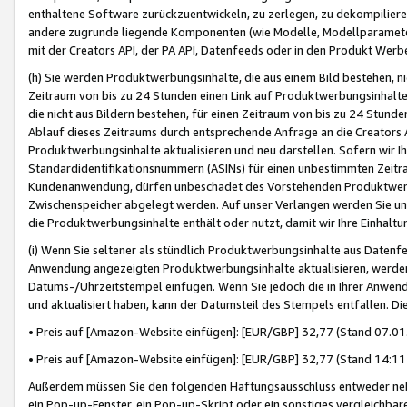
enthaltene Software zurückzuentwickeln, zu zerlegen, zu dekompilier
andere zugrunde liegende Komponenten (wie Modelle, Modellparameter
mit der Creators API, der PA API, Datenfeeds oder in den Produkt Werb
(h) Sie werden Produktwerbungsinhalte, die aus einem Bild bestehen, ni
Zeitraum von bis zu 24 Stunden einen Link auf Produktwerbungsinhalte
die nicht aus Bildern bestehen, für einen Zeitraum von bis zu 24 Stund
Ablauf dieses Zeitraums durch entsprechende Anfrage an die Creators 
Produktwerbungsinhalte aktualisieren und neu darstellen. Sofern wir Ih
Standardidentifikationsnummern (ASINs) für einen unbestimmten Zeitra
Kundenanwendung, dürfen unbeschadet des Vorstehenden Produktwerbu
Zwischenspeicher abgelegt werden. Auf unser Verlangen werden Sie un
die Produktwerbungsinhalte enthält oder nutzt, damit wir Ihre Einhalt
(i) Wenn Sie seltener als stündlich Produktwerbungsinhalte aus Datenfe
Anwendung angezeigten Produktwerbungsinhalte aktualisieren, werden 
Datums-/Uhrzeitstempel einfügen. Wenn Sie jedoch die in Ihrer Anwe
und aktualisiert haben, kann der Datumsteil des Stempels entfallen. Dies
• Preis auf [Amazon-Website einfügen]: [EUR/GBP] 32,77 (Stand 07.01.
• Preis auf [Amazon-Website einfügen]: [EUR/GBP] 32,77 (Stand 14:11 
Außerdem müssen Sie den folgenden Haftungsausschluss entweder neb
ein Pop-up-Fenster, ein Pop-up-Skript oder ein sonstiges vergleichba