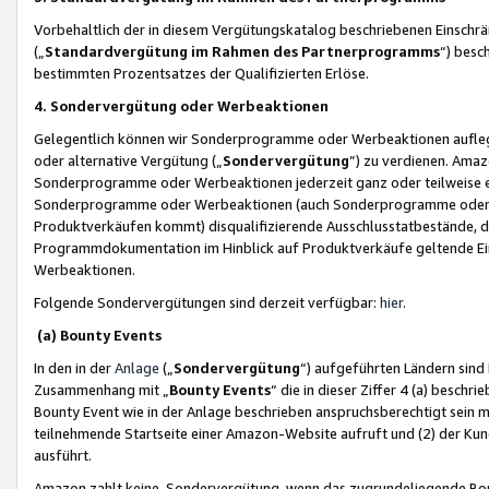
Vorbehaltlich der in diesem Vergütungskatalog beschriebenen Einschr
(„
Standardvergütung im Rahmen des Partnerprogramms
“) besc
bestimmten Prozentsatzes der Qualifizierten Erlöse.
4. Sondervergütung oder Werbeaktionen
Gelegentlich können wir Sonderprogramme oder Werbeaktionen auflegen,
oder alternative Vergütung („
Sondervergütung
”) zu verdienen. Amazo
Sonderprogramme oder Werbeaktionen jederzeit ganz oder teilweise einz
Sonderprogramme oder Werbeaktionen (auch Sonderprogramme oder We
Produktverkäufen kommt) disqualifizierende Ausschlusstatbestände, di
Programmdokumentation im Hinblick auf Produktverkäufe geltende E
Werbeaktionen.
Folgende Sondervergütungen sind derzeit verfügbar:
hier
.
(a) Bounty Events
In den in der
Anlage
(„
Sondervergütung
“) aufgeführten Ländern sind
Zusammenhang mit „
Bounty Events
“ die in dieser Ziffer 4 (a) besch
Bounty Event wie in der Anlage beschrieben anspruchsberechtigt sein mu
teilnehmende Startseite einer Amazon-Website aufruft und (2) der Kun
ausführt.
Amazon zahlt keine Sondervergütung, wenn das zugrundeliegende Boun