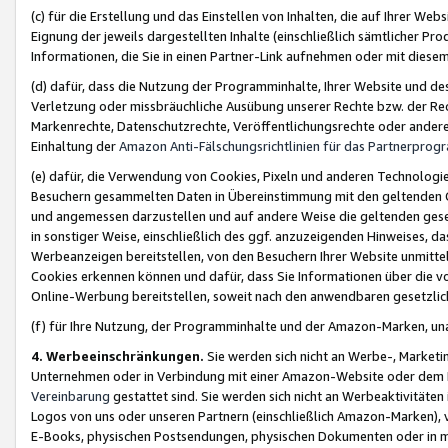
(c) für die Erstellung und das Einstellen von Inhalten, die auf Ihrer We
Eignung der jeweils dargestellten Inhalte (einschließlich sämtlicher 
Informationen, die Sie in einen Partner-Link aufnehmen oder mit diese
(d) dafür, dass die Nutzung der Programminhalte, Ihrer Website und des 
Verletzung oder missbräuchliche Ausübung unserer Rechte bzw. der Recht
Markenrechte, Datenschutzrechte, Veröffentlichungsrechte oder anderer
Einhaltung der
Amazon Anti-Fälschungsrichtlinien für das Partnerpro
(e) dafür, die Verwendung von Cookies, Pixeln und anderen Technologien
Besuchern gesammelten Daten in Übereinstimmung mit den geltenden Ge
und angemessen darzustellen und auf andere Weise die geltenden geset
in sonstiger Weise, einschließlich des ggf. anzuzeigenden Hinweises, d
Werbeanzeigen bereitstellen, von den Besuchern Ihrer Website unmitte
Cookies erkennen können und dafür, dass Sie Informationen über die v
Online-Werbung bereitstellen, soweit nach den anwendbaren gesetzlic
(f) für Ihre Nutzung, der Programminhalte und der Amazon-Marken, u
4. Werbeeinschränkungen.
Sie werden sich nicht an Werbe-, Market
Unternehmen oder in Verbindung mit einer Amazon-Website oder dem Pa
Vereinbarung
gestattet sind. Sie werden sich nicht an Werbeaktivitäten
Logos von uns oder unseren Partnern (einschließlich Amazon-Marken), 
E-Books, physischen Postsendungen, physischen Dokumenten oder in 