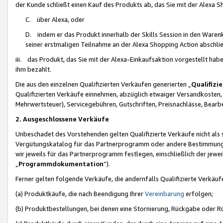
der Kunde schließt einen Kauf des Produkts ab, das Sie mit der Alexa 
C. über Alexa, oder
D. indem er das Produkt innerhalb der Skills Session in den Waren
seiner erstmaligen Teilnahme an der Alexa Shopping Action abschlie
iii. das Produkt, das Sie mit der Alexa-Einkaufsaktion vorgestellt ha
ihm bezahlt.
Die aus den einzelnen Qualifizierten Verkäufen generierten „
Qualifizi
Qualifizierten Verkäufe einnehmen, abzüglich etwaiger Versandkosten
Mehrwertsteuer), Servicegebühren, Gutschriften, Preisnachlässe, Bear
2. Ausgeschlossene Verkäufe
Unbeschadet des Vorstehenden gelten Qualifizierte Verkäufe nicht als
Vergütungskatalog für das Partnerprogramm oder andere Bestimmungen,
wir jeweils für das Partnerprogramm festlegen, einschließlich der jewe
„
Programmdokumentation
“).
Ferner gelten folgende Verkäufe, die andernfalls Qualifizierte Verkä
(a) Produktkäufe, die nach Beendigung Ihrer
Vereinbarung
erfolgen;
(b) Produktbestellungen, bei denen eine Stornierung, Rückgabe oder R