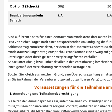
Option 3 (Scheck)
50£
50
Bearbeitungsgebühr
k.A.
k.A
Scheck
Sind auf Ihrem Konto für einen Zeitraum von mindestens drei Jahren kein
Frist von sieben Tagen nach einer entsprechenden Ankündigung die für
Schlussbetrag zurückzuhalten, der dem in der Übersicht Mindestausz
Mindestauszahlungsbetrag entspricht. Ferner können eine etwaig aufg
unterliegen oder durch geltende Verjährungsfristen verfallen.
An Sie unter Abzug bzw. Einbehalt aller in der Vereinbarung beschrieb
Ihnen gemäß der Vereinbarung zustehenden Beträge dar.
Sollten Sie, gleich aus welchem Grund, eine Überschusszahlung erhalte
an Sie im Rahmen der Vereinbarung zukünftig zahlbaren Vergütung zu 
Voraussetzungen für die Teilnahme a
1. Anmeldung und Teilnahmeberechtigung
Sie leiten den Anmeldeprozess ein, indem Sie einen vollständigen und 
muss/müssen originäre Inhalte (original content) enthalten und über d
Originalinhalte, die Materialien von Dritten verwenden, müssen wese