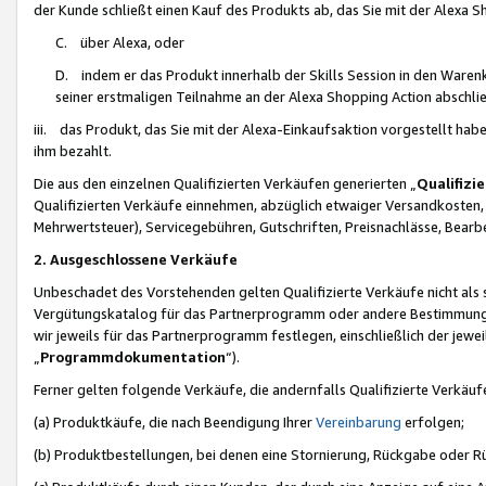
der Kunde schließt einen Kauf des Produkts ab, das Sie mit der Alexa 
C. über Alexa, oder
D. indem er das Produkt innerhalb der Skills Session in den Waren
seiner erstmaligen Teilnahme an der Alexa Shopping Action abschlie
iii. das Produkt, das Sie mit der Alexa-Einkaufsaktion vorgestellt ha
ihm bezahlt.
Die aus den einzelnen Qualifizierten Verkäufen generierten „
Qualifizi
Qualifizierten Verkäufe einnehmen, abzüglich etwaiger Versandkosten
Mehrwertsteuer), Servicegebühren, Gutschriften, Preisnachlässe, Bear
2. Ausgeschlossene Verkäufe
Unbeschadet des Vorstehenden gelten Qualifizierte Verkäufe nicht als
Vergütungskatalog für das Partnerprogramm oder andere Bestimmungen,
wir jeweils für das Partnerprogramm festlegen, einschließlich der jewe
„
Programmdokumentation
“).
Ferner gelten folgende Verkäufe, die andernfalls Qualifizierte Verkä
(a) Produktkäufe, die nach Beendigung Ihrer
Vereinbarung
erfolgen;
(b) Produktbestellungen, bei denen eine Stornierung, Rückgabe oder R