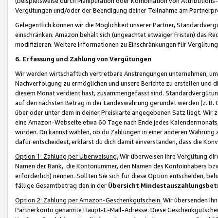
(beispielsweise durch Manipulation oder Kombination von Attributions-
Vergütungen und/oder der Beendigung deiner Teilnahme am Partnerp
Gelegentlich können wir die Möglichkeit unserer Partner, Standardv
einschränken. Amazon behält sich (ungeachtet etwaiger Fristen) das Re
modifizieren. Weitere Informationen zu Einschränkungen für Vergütung
6. Erfassung und Zahlung von Vergütungen
Wir werden wirtschaftlich vertretbare Anstrengungen unternehmen, um 
Nachverfolgung zu ermöglichen und unsere Berichte zu erstellen und di
diesem Monat verdient hast, zusammengefasst sind. Standardvergütung
auf den nächsten Betrag in der Landeswährung gerundet werden (z. B. C
über oder unter dem in deiner Preiskarte angegebenen Satz liegt. Wir
eine Amazon-Webseite etwa 60 Tage nach Ende jedes Kalendermonats, i
wurden. Du kannst wählen, ob du Zahlungen in einer anderen Währung
dafür entscheidest, erklärst du dich damit einverstanden, dass die K
Option 1: Zahlung per Überweisung.
Wir überweisen Ihre Vergütung dir
Namen der Bank, die Kontonummer, den Namen des Kontoinhabers bzw. a
erforderlich) nennen. Sollten Sie sich für diese Option entscheiden, be
fällige Gesamtbetrag den in der
Übersicht Mindestauszahlungsbet
Option 2: Zahlung per Amazon-Geschenkgutschein.
Wir übersenden Ihne
Partnerkonto genannte Haupt-E-Mail-Adresse. Diese Geschenkgutschei