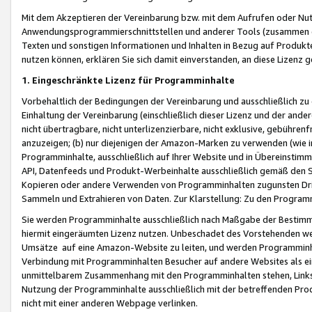
Mit dem Akzeptieren der Vereinbarung bzw. mit dem Aufrufen oder Nutz
Anwendungsprogrammierschnittstellen und anderer Tools (zusammen die
Texten und sonstigen Informationen und Inhalten in Bezug auf Produkte
nutzen können, erklären Sie sich damit einverstanden, an diese Lizenz 
1. Eingeschränkte Lizenz für Programminhalte
Vorbehaltlich der Bedingungen der Vereinbarung und ausschließlich z
Einhaltung der Vereinbarung (einschließlich dieser Lizenz und der ande
nicht übertragbare, nicht unterlizenzierbare, nicht exklusive, gebühren
anzuzeigen; (b) nur diejenigen der Amazon-Marken zu verwenden (wie in 
Programminhalte, ausschließlich auf Ihrer Website und in Übereinstimmu
API, Datenfeeds und Produkt-Werbeinhalte ausschließlich gemäß den Spe
Kopieren oder andere Verwenden von Programminhalten zugunsten Dri
Sammeln und Extrahieren von Daten. Zur Klarstellung: Zu den Program
Sie werden Programminhalte ausschließlich nach Maßgabe der Besti
hiermit eingeräumten Lizenz nutzen. Unbeschadet des Vorstehenden we
Umsätze auf eine Amazon-Website zu leiten, und werden Programminhal
Verbindung mit Programminhalten Besucher auf andere Websites als ein
unmittelbarem Zusammenhang mit den Programminhalten stehen, Links z
Nutzung der Programminhalte ausschließlich mit der betreffenden Pr
nicht mit einer anderen Webpage verlinken.