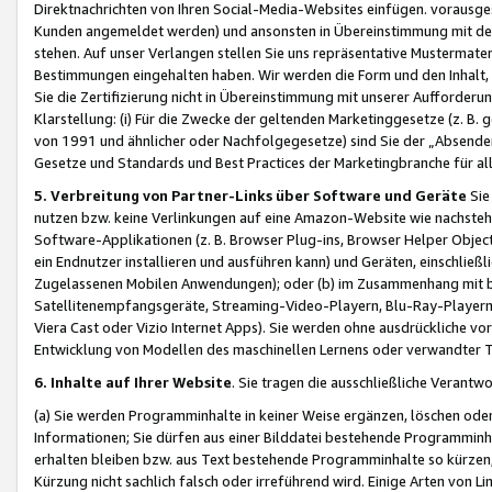
Direktnachrichten von Ihren Social-Media-Websites einfügen. vorausg
Kunden angemeldet werden) und ansonsten in Übereinstimmung mit der
stehen. Auf unser Verlangen stellen Sie uns repräsentative Mustermater
Bestimmungen eingehalten haben. Wir werden die Form und den Inhalt, di
Sie die Zertifizierung nicht in Übereinstimmung mit unserer Aufforderu
Klarstellung: (i) Für die Zwecke der geltenden Marketinggesetze (z. 
von 1991 und ähnlicher oder Nachfolgegesetze) sind Sie der „Absender“ j
Gesetze und Standards und Best Practices der Marketingbranche für 
5. Verbreitung von Partner-Links über Software und Geräte
Sie
nutzen bzw. keine Verlinkungen auf eine Amazon-Website wie nachsteh
Software-Applikationen (z. B. Browser Plug-ins, Browser Helper Objec
ein Endnutzer installieren und ausführen kann) und Geräten, einschlie
Zugelassenen Mobilen Anwendungen); oder (b) im Zusammenhang mit bzw.
Satellitenempfangsgeräte, Streaming-Video-Playern, Blu-Ray-Playern 
Viera Cast oder Vizio Internet Apps). Sie werden ohne ausdrückliche v
Entwicklung von Modellen des maschinellen Lernens oder verwandter 
6. Inhalte auf Ihrer Website
. Sie tragen die ausschließliche Verantwo
(a) Sie werden Programminhalte in keiner Weise ergänzen, löschen oder
Informationen; Sie dürfen aus einer Bilddatei bestehende Programminhal
erhalten bleiben bzw. aus Text bestehende Programminhalte so kürzen, 
Kürzung nicht sachlich falsch oder irreführend wird. Einige Arten von L