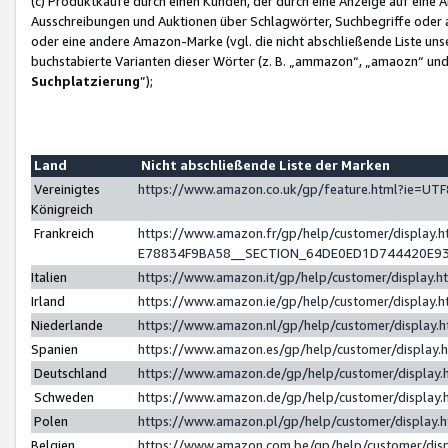
(c) Produktkäufe durch einen Kunden, der durch eine Anzeige auf eine 
Ausschreibungen und Auktionen über Schlagwörter, Suchbegriffe oder 
oder eine andere Amazon-Marke (vgl. die nicht abschließende Liste un
buchstabierte Varianten dieser Wörter (z. B. „ammazon“, „amaozn“ und „
Suchplatzierung
”);
Land
Nicht abschließende Liste der Marken
Vereinigtes
https://www.amazon.co.uk/gp/feature.html?ie=U
Königreich
Frankreich
https://www.amazon.fr/gp/help/customer/displa
E78834F9BA58__SECTION_64DE0ED1D744420E9
Italien
https://www.amazon.it/gp/help/customer/display
Irland
https://www.amazon.ie/gp/help/customer/displa
Niederlande
https://www.amazon.nl/gp/help/customer/display
Spanien
https://www.amazon.es/gp/help/customer/display
Deutschland
https://www.amazon.de/gp/help/customer/displa
Schweden
https://www.amazon.de/gp/help/customer/displa
Polen
https://www.amazon.pl/gp/help/customer/display
Belgien
https://www.amazon.com.be/gp/help/customer/d