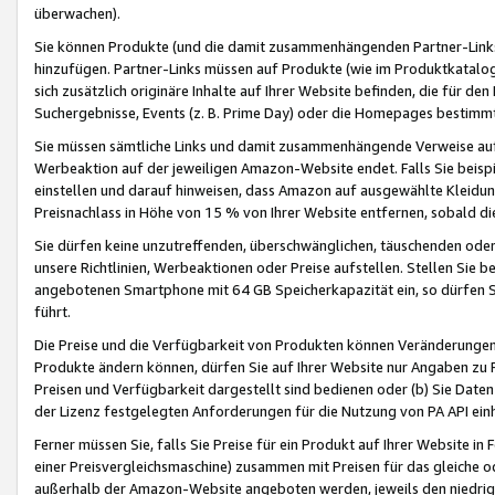
überwachen).
Sie können Produkte (und die damit zusammenhängenden Partner-Links)
hinzufügen. Partner-Links müssen auf Produkte (wie im Produktkatalog de
sich zusätzlich originäre Inhalte auf Ihrer Website befinden, die für 
Suchergebnisse, Events (z. B. Prime Day) oder die Homepages bestimmte
Sie müssen sämtliche Links und damit zusammenhängende Verweise auf z
Werbeaktion auf der jeweiligen Amazon-Website endet. Falls Sie beisp
einstellen und darauf hinweisen, dass Amazon auf ausgewählte Kleidun
Preisnachlass in Höhe von 15 % von Ihrer Website entfernen, sobald di
Sie dürfen keine unzutreffenden, überschwänglichen, täuschenden od
unsere Richtlinien, Werbeaktionen oder Preise aufstellen. Stellen Sie 
angebotenen Smartphone mit 64 GB Speicherkapazität ein, so dürfen S
führt.
Die Preise und die Verfügbarkeit von Produkten können Veränderungen 
Produkte ändern können, dürfen Sie auf Ihrer Website nur Angaben zu P
Preisen und Verfügbarkeit dargestellt sind bedienen oder (b) Sie Daten
der Lizenz festgelegten Anforderungen für die Nutzung von PA API einh
Ferner müssen Sie, falls Sie Preise für ein Produkt auf Ihrer Website in 
einer Preisvergleichsmaschine) zusammen mit Preisen für das gleiche o
außerhalb der Amazon-Website angeboten werden, jeweils den niedrigst