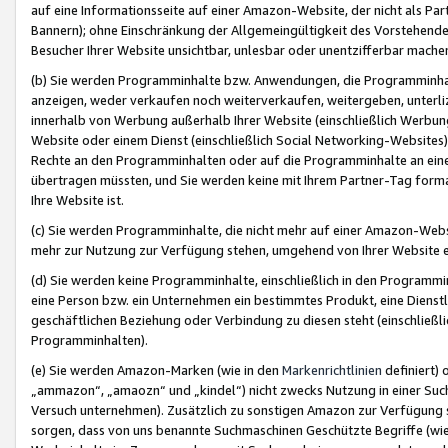
auf eine Informationsseite auf einer Amazon-Website, der nicht als Part
Bannern); ohne Einschränkung der Allgemeingültigkeit des Vorstehende
Besucher Ihrer Website unsichtbar, unlesbar oder unentzifferbar mache
(b) Sie werden Programminhalte bzw. Anwendungen, die Programminhalt
anzeigen, weder verkaufen noch weiterverkaufen, weitergeben, unterli
innerhalb von Werbung außerhalb Ihrer Website (einschließlich Werbun
Website oder einem Dienst (einschließlich Social Networking-Website
Rechte an den Programminhalten oder auf die Programminhalte an eine a
übertragen müssten, und Sie werden keine mit Ihrem Partner-Tag formati
Ihre Website ist.
(c) Sie werden Programminhalte, die nicht mehr auf einer Amazon-Websit
mehr zur Nutzung zur Verfügung stehen, umgehend von Ihrer Website e
(d) Sie werden keine Programminhalte, einschließlich in den Programmin
eine Person bzw. ein Unternehmen ein bestimmtes Produkt, eine Dienstle
geschäftlichen Beziehung oder Verbindung zu diesen steht (einschließli
Programminhalten).
(e) Sie werden Amazon-Marken (wie in den
Markenrichtlinien
definiert) 
„ammazon“, „amaozn“ und „kindel“) nicht zwecks Nutzung in einer Suc
Versuch unternehmen). Zusätzlich zu sonstigen Amazon zur Verfügung 
sorgen, dass von uns benannte Suchmaschinen Geschützte Begriffe (wie 