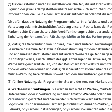
(c) für die Erstellung und das Einstellen von Inhalten, die auf Ihrer We
Eignung der jeweils dargestellten Inhalte (einschließlich sämtlicher 
Informationen, die Sie in einen Partner-Link aufnehmen oder mit diese
(d) dafür, dass die Nutzung der Programminhalte, Ihrer Website und des 
Verletzung oder missbräuchliche Ausübung unserer Rechte bzw. der Recht
Markenrechte, Datenschutzrechte, Veröffentlichungsrechte oder anderer
Einhaltung der
Amazon Anti-Fälschungsrichtlinien für das Partnerpro
(e) dafür, die Verwendung von Cookies, Pixeln und anderen Technologien
Besuchern gesammelten Daten in Übereinstimmung mit den geltenden Ge
und angemessen darzustellen und auf andere Weise die geltenden geset
in sonstiger Weise, einschließlich des ggf. anzuzeigenden Hinweises, d
Werbeanzeigen bereitstellen, von den Besuchern Ihrer Website unmitte
Cookies erkennen können und dafür, dass Sie Informationen über die v
Online-Werbung bereitstellen, soweit nach den anwendbaren gesetzlic
(f) für Ihre Nutzung, der Programminhalte und der Amazon-Marken, u
4. Werbeeinschränkungen.
Sie werden sich nicht an Werbe-, Market
Unternehmen oder in Verbindung mit einer Amazon-Website oder dem Pa
Vereinbarung
gestattet sind. Sie werden sich nicht an Werbeaktivitäten
Logos von uns oder unseren Partnern (einschließlich Amazon-Marken), 
E-Books, physischen Postsendungen, physischen Dokumenten oder in 