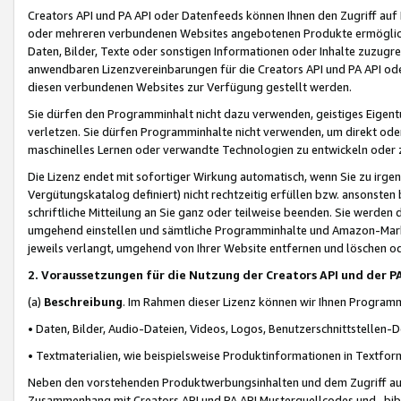
Creators API und PA API oder Datenfeeds können Ihnen den Zugriff auf D
oder mehreren verbundenen Websites angebotenen Produkte ermögliche
Daten, Bilder, Texte oder sonstigen Informationen oder Inhalte zuzugre
anwendbaren Lizenzvereinbarungen für die Creators API und PA API od
diesen verbundenen Websites zur Verfügung gestellt werden.
Sie dürfen den Programminhalt nicht dazu verwenden, geistiges Eigent
verletzen. Sie dürfen Programminhalte nicht verwenden, um direkt ode
maschinelles Lernen oder verwandte Technologien zu entwickeln oder zu
Die Lizenz endet mit sofortiger Wirkung automatisch, wenn Sie zu irg
Vergütungskatalog definiert) nicht rechtzeitig erfüllen bzw. ansonsten
schriftliche Mitteilung an Sie ganz oder teilweise beenden. Sie werden
umgehend einstellen und sämtliche Programminhalte und Amazon-Marke
jeweils verlangt, umgehend von Ihrer Website entfernen und löschen od
2. Voraussetzungen für die Nutzung der Creators API und der P
(a)
Beschreibung
. Im Rahmen dieser Lizenz können wir Ihnen Programmi
• Daten, Bilder, Audio-Dateien, Videos, Logos, Benutzerschnittstellen-
• Textmaterialien, wie beispielsweise Produktinformationen in Textfor
Neben den vorstehenden Produktwerbungsinhalten und dem Zugriff auf 
Zusammenhang mit Creators API und PA API Musterquellcodes und -bibli