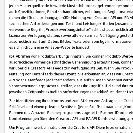
jeden Musterquellcode bzw. jede Musterbibliothek geltenden gesonder
auch Spezifikationen, Benutzerhandbücher, Anleitungen, Begleitmaterial
denen die für die ordnungsgemäße Nutzung von Creators API und PA A
technischen Anforderungen und Test- und Leistungskriterien (zusammen
verwendete Begriff „Produktwerbungsinhalte“ schließt ausdrücklich al
Lizenz zur Verfügung stellen, sowie alle von uns zur Verfügung gestel
ausdrücklich nicht auf Daten, Bilder, Texte oder sonstige Informatione
es sich nicht um eine Amazon-Website handelt.
(b) Abrufen von Produktwerbungsinhalten. Sie können Produkt-Werbein
ausdrückliche vorherige schriftliche Genehmigung erteilt haben, könn
wir über die Creators API Feeds zur Verfügung stellen. Wenn Sie Produk
Nutzung von Datenfeeds dieser Lizenz. Sie erkennen an, dass wir Creat
API oder Datenfeeds jederzeit ändern, auslaufen lassen oder neu veröffe
Verantwortung liegt, sicherzustellen, dass Ihr Zugriff auf die und Ihr
jeweiligen Zeitpunkt aktuellen Anforderungen (einschließlich dieser Liz
Zur Identifizierung Ihres Kontos und zum Stellen von Anfragen an Crea
Schlüssel und einem privaten Schlüssel (jedes Schlüsselpaar eine „Kon
Rahmen des Amazon-Partnerprogramms zugeteilte Partner-ID oder ein
Kontokennungen über den Creators API und PA API Kontoerstellungspro
Um Programmwerbeinhalte über die Creators API Dienste zu erhalten, m