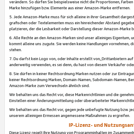
verändern. So dürfen Sie beispielsweise nicht die Proportionen, Farb
Marke hinzufügen bzw. Elemente aus einer Amazon-Marke entfernen.
5. Jede Amazon-Marke muss für sich alleine in ihrer Gesamtheit darge
grafischen oder Textelementen muss ein hinreichender Abstand gegebe
platzieren, der die Lesbarkeit oder Darstellung dieser Amazon-Marke b
6. Alle Rechte an den Amazon-Marken sind unser alleiniges Eigentum, 
kommt alleine uns zugute. Sie werden keine Handlungen vornehmen, 
stehen.
7. Du darfst kein Logo von, oder Inhalte erstellt von,
Drittanbietern au
anderweitig verwenden, es sei denn, du hast von diesem Verkäufer oder
8. Sie dürfen in keiner Rechtsordnung Marken nutzen oder zur Eintragu
keiner Rechtsordnung Marken, Domain-Namen, Subdomain-Namen, Benu
Amazon-Marke zum Verwechseln ähnlich sind.
Wir behalten uns das Recht vor, diese Markenrichtlinien und die gene
Einstellen einer Änderungsmitteilung oder überarbeiteter Markenricht
Wir behalten uns das Recht vor, gegen jede unbefugte Nutzung bzw. jede 
unserem alleinigen Ermessen angemessene Maßnahmen zu ergreifen.
IP-Lizenz- und Nutzungsan
Diese Lizenz regelt Ihre Nutzung von Programminhalten im Zusammen