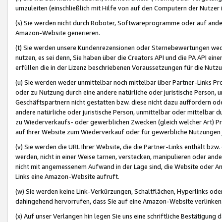
umzuleiten (einschließlich mit Hilfe von auf den Computern der Nutzer i
(s) Sie werden nicht durch Roboter, Softwareprogramme oder auf andere
Amazon-Website generieren.
(t) Sie werden unsere Kundenrezensionen oder Sternebewertungen wed
nutzen, es sei denn, Sie haben über die Creators API und die PA API e
erfüllen die in der Lizenz beschriebenen Voraussetzungen für die Nutzu
(u) Sie werden weder unmittelbar noch mittelbar über Partner-Links P
oder zu Nutzung durch eine andere natürliche oder juristische Person,
Geschäftspartnern nicht gestatten bzw. diese nicht dazu auffordern od
andere natürliche oder juristische Person, unmittelbar oder mittelbar
zu Wiederverkaufs- oder gewerblichen Zwecken (gleich welcher Art) 
auf Ihrer Website zum Wiederverkauf oder für gewerbliche Nutzungen 
(v) Sie werden die URL Ihrer Website, die die Partner-Links enthält b
werden, nicht in einer Weise tarnen, verstecken, manipulieren oder and
nicht mit angemessenem Aufwand in der Lage sind, die Website oder A
Links eine Amazon-Website aufruft.
(w) Sie werden keine Link-Verkürzungen, Schaltflächen, Hyperlinks ode
dahingehend hervorrufen, dass Sie auf eine Amazon-Website verlinken
(x) Auf unser Verlangen hin legen Sie uns eine schriftliche Bestätigung