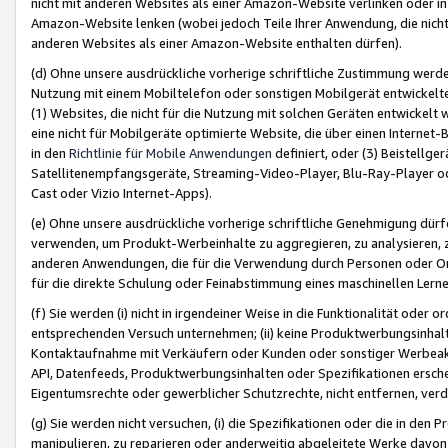
nicht mit anderen Websites als einer Amazon-Website verlinken oder i
Amazon-Website lenken (wobei jedoch Teile Ihrer Anwendung, die nich
anderen Websites als einer Amazon-Website enthalten dürfen).
(d) Ohne unsere ausdrückliche vorherige schriftliche Zustimmung werd
Nutzung mit einem Mobiltelefon oder sonstigen Mobilgerät entwickelt
(1) Websites, die nicht für die Nutzung mit solchen Geräten entwickelt
eine nicht für Mobilgeräte optimierte Website, die über einen Interne
in den
Richtlinie für Mobile Anwendungen
definiert, oder (3) Beistellge
Satellitenempfangsgeräte, Streaming-Video-Player, Blu-Ray-Player ode
Cast oder Vizio Internet-Apps).
(e) Ohne unsere ausdrückliche vorherige schriftliche Genehmigung dürfe
verwenden, um Produkt-Werbeinhalte zu aggregieren, zu analysieren, 
anderen Anwendungen, die für die Verwendung durch Personen oder Or
für die direkte Schulung oder Feinabstimmung eines maschinellen Lern
(f) Sie werden (i) nicht in irgendeiner Weise in die Funktionalität ode
entsprechenden Versuch unternehmen; (ii) keine Produktwerbungsinha
Kontaktaufnahme mit Verkäufern oder Kunden oder sonstiger Werbeaktiv
API, Datenfeeds, Produktwerbungsinhalten oder Spezifikationen erschei
Eigentumsrechte oder gewerblicher Schutzrechte, nicht entfernen, verd
(g) Sie werden nicht versuchen, (i) die Spezifikationen oder die in de
manipulieren, zu reparieren oder anderweitig abgeleitete Werke davon z