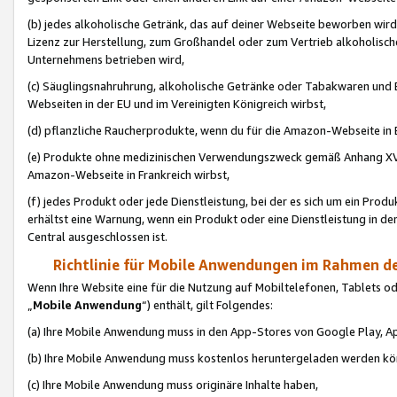
(b) jedes alkoholische Getränk, das auf deiner Webseite beworben wird
Lizenz zur Herstellung, zum Großhandel oder zum Vertrieb alkoholisch
Unternehmens betrieben wird,
(c) Säuglingsnahruhrung, alkoholische Getränke oder Tabakwaren und E
Webseiten in der EU und im Vereinigten Königreich wirbst,
(d) pflanzliche Raucherprodukte, wenn du für die Amazon-Webseite in B
(e) Produkte ohne medizinischen Verwendungszweck gemäß Anhang XVI 
Amazon-Webseite in Frankreich wirbst,
(f) jedes Produkt oder jede Dienstleistung, bei der es sich um ein Prod
erhältst eine Warnung, wenn ein Produkt oder eine Dienstleistung in de
Central ausgeschlossen ist.
Richtlinie für Mobile Anwendungen im Rahmen de
Wenn Ihre Website eine für die Nutzung auf Mobiltelefonen, Tablets 
„
Mobile Anwendung
“) enthält, gilt Folgendes:
(a) Ihre Mobile Anwendung muss in den App-Stores von Google Play, A
(b) Ihre Mobile Anwendung muss kostenlos heruntergeladen werden könn
(c) Ihre Mobile Anwendung muss originäre Inhalte haben,