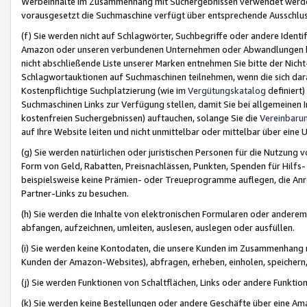
Werbeinhalte im Zusammenhang mit Suchergebnissen verwendet werden,
vorausgesetzt die Suchmaschine verfügt über entsprechende Ausschlu
(f) Sie werden nicht auf Schlagwörter, Suchbegriffe oder andere Ident
Amazon oder unseren verbundenen Unternehmen oder Abwandlungen bzw
nicht abschließende Liste unserer Marken entnehmen Sie bitte der Nich
Schlagwortauktionen auf Suchmaschinen teilnehmen, wenn die sich da
Kostenpflichtige Suchplatzierung (wie im
Vergütungskatalog
definiert
Suchmaschinen Links zur Verfügung stellen, damit Sie bei allgemeinen I
kostenfreien Suchergebnissen) auftauchen, solange Sie die
Vereinbaru
auf Ihre Website leiten und nicht unmittelbar oder mittelbar über eine
(g) Sie werden natürlichen oder juristischen Personen für die Nutzung 
Form von Geld, Rabatten, Preisnachlässen, Punkten, Spenden für Hilfs
beispielsweise keine Prämien- oder Treueprogramme auflegen, die Anrei
Partner-Links zu besuchen.
(h) Sie werden die Inhalte von elektronischen Formularen oder anderem M
abfangen, aufzeichnen, umleiten, auslesen, auslegen oder ausfüllen.
(i) Sie werden keine Kontodaten, die unsere Kunden im Zusammenhang 
Kunden der Amazon-Websites), abfragen, erheben, einholen, speichern,
(j) Sie werden Funktionen von Schaltflächen, Links oder andere Funkti
(k) Sie werden keine Bestellungen oder andere Geschäfte über eine Ama