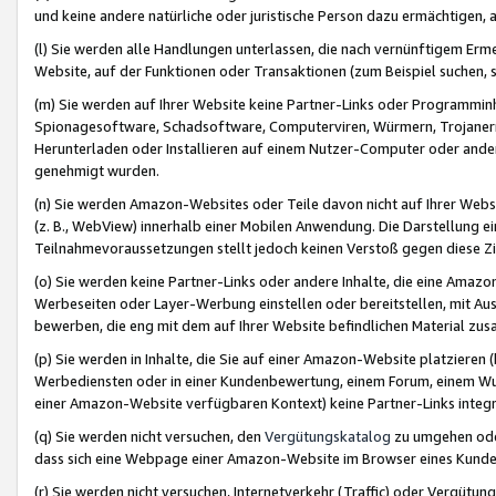
und keine andere natürliche oder juristische Person dazu ermächtigen, a
(l) Sie werden alle Handlungen unterlassen, die nach vernünftigem Erme
Website, auf der Funktionen oder Transaktionen (zum Beispiel suchen, s
(m) Sie werden auf Ihrer Website keine Partner-Links oder Programmin
Spionagesoftware, Schadsoftware, Computerviren, Würmern, Trojaner
Herunterladen oder Installieren auf einem Nutzer-Computer oder ande
genehmigt wurden.
(n) Sie werden Amazon-Websites oder Teile davon nicht auf Ihrer Websi
(z. B., WebView) innerhalb einer Mobilen Anwendung. Die Darstellung ein
Teilnahmevoraussetzungen stellt jedoch keinen Verstoß gegen diese Zif
(o) Sie werden keine Partner-Links oder andere Inhalte, die eine Am
Werbeseiten oder Layer-Werbung einstellen oder bereitstellen, mit Au
bewerben, die eng mit dem auf Ihrer Website befindlichen Material z
(p) Sie werden in Inhalte, die Sie auf einer Amazon-Website platzier
Werbediensten oder in einer Kundenbewertung, einem Forum, einem Wun
einer Amazon-Website verfügbaren Kontext) keine Partner-Links integr
(q) Sie werden nicht versuchen, den
Vergütungskatalog
zu umgehen oder
dass sich eine Webpage einer Amazon-Website im Browser eines Kunden 
(r) Sie werden nicht versuchen, Internetverkehr (Traffic) oder Vergü