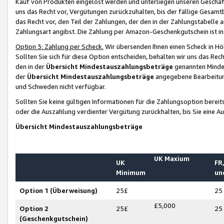
Kauf von Produkten eingelöst werden und unterliegen unseren Geschäf
uns das Recht vor, Vergütungen zurückzuhalten, bis der fällige Gesamt
das Recht vor, den Teil der Zahlungen, der den in der Zahlungstabelle 
Zahlungsart angibst. Die Zahlung per Amazon-Geschenkgutschein ist in
Option 3: Zahlung per Scheck.
Wir übersenden Ihnen einen Scheck in Höh
Sollten Sie sich für diese Option entscheiden, behalten wir uns das Rec
den in der
Übersicht Mindestauszahlungsbeträge
genannten Mindest
der
Übersicht Mindestauszahlungsbeträge
angegebene Bearbeitung
und Schweden nicht verfügbar.
Sollten Sie keine gültigen Informationen für die Zahlungsoption bereit
oder die Auszahlung verdienter Vergütung zurückhalten, bis Sie eine A
Übersicht Mindestauszahlungsbeträge
UK Maxium
UK
FR,
Minimum
un
Option 1 (Überweisung)
25£
25
£5,000
Option 2
25£
25
(Geschenkgutschein)