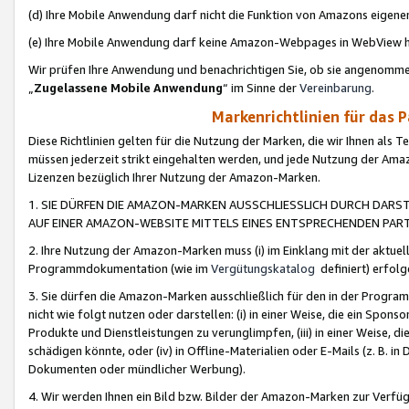
(d) Ihre Mobile Anwendung darf nicht die Funktion von Amazons eige
(e) Ihre Mobile Anwendung darf keine Amazon-Webpages in WebView 
Wir prüfen Ihre Anwendung und benachrichtigen Sie, ob sie angenomm
„
Zugelassene Mobile Anwendung
“ im Sinne der
Vereinbarung
.
Markenrichtlinien für das 
Diese Richtlinien gelten für die Nutzung der Marken, die wir Ihnen als 
müssen jederzeit strikt eingehalten werden, und jede Nutzung der Ama
Lizenzen bezüglich Ihrer Nutzung der Amazon-Marken.
1. SIE DÜRFEN DIE AMAZON-MARKEN AUSSCHLIESSLICH DURCH DARS
AUF EINER AMAZON-WEBSITE MITTELS EINES ENTSPRECHENDEN PART
2. Ihre Nutzung der Amazon-Marken muss (i) im Einklang mit der aktuells
Programmdokumentation (wie im
Vergütungskatalog
definiert) erfolg
3. Sie dürfen die Amazon-Marken ausschließlich für den in der Progr
nicht wie folgt nutzen oder darstellen: (i) in einer Weise, die ein Spo
Produkte und Dienstleistungen zu verunglimpfen, (iii) in einer Weise
schädigen könnte, oder (iv) in Offline-Materialien oder E-Mails (z. B.
Dokumenten oder mündlicher Werbung).
4. Wir werden Ihnen ein Bild bzw. Bilder der Amazon-Marken zur Verfüg