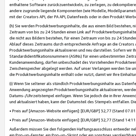
enthaltene Software zurückzuentwickeln, zu zerlegen, zu dekompilier
andere zugrunde liegende Komponenten (wie Modelle, Modellparameter
mit der Creators API, der PA API, Datenfeeds oder in den Produkt Werb
(h) Sie werden Produktwerbungsinhalte, die aus einem Bild bestehen, ni
Zeitraum von bis zu 24 Stunden einen Link auf Produktwerbungsinhalte
die nicht aus Bildern bestehen, für einen Zeitraum von bis zu 24 Stund
Ablauf dieses Zeitraums durch entsprechende Anfrage an die Creators 
Produktwerbungsinhalte aktualisieren und neu darstellen. Sofern wir Ih
Standardidentifikationsnummern (ASINs) für einen unbestimmten Zeitra
Kundenanwendung, dürfen unbeschadet des Vorstehenden Produktwerbu
Zwischenspeicher abgelegt werden. Auf unser Verlangen werden Sie un
die Produktwerbungsinhalte enthält oder nutzt, damit wir Ihre Einhalt
(i) Wenn Sie seltener als stündlich Produktwerbungsinhalte aus Datenfe
Anwendung angezeigten Produktwerbungsinhalte aktualisieren, werden 
Datums-/Uhrzeitstempel einfügen. Wenn Sie jedoch die in Ihrer Anwe
und aktualisiert haben, kann der Datumsteil des Stempels entfallen. Dies
• Preis auf [Amazon-Website einfügen]: [EUR/GBP] 32,77 (Stand 07.01.
• Preis auf [Amazon-Website einfügen]: [EUR/GBP] 32,77 (Stand 14:11 
Außerdem müssen Sie den folgenden Haftungsausschluss entweder neb
ein Pop-up-Fenster, ein Pop-up-Skript oder ein sonstiges vergleichba