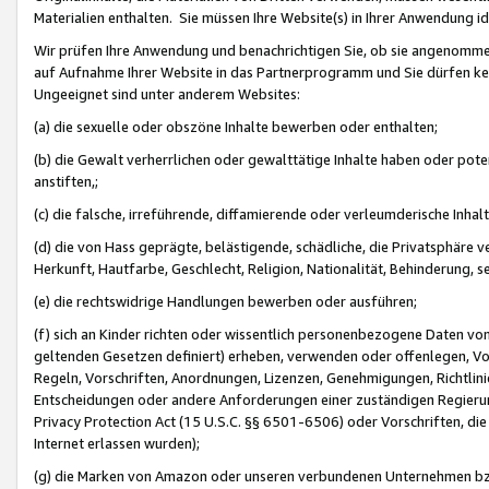
Materialien enthalten. Sie müssen Ihre Website(s) in Ihrer Anwendung ide
Wir prüfen Ihre Anwendung und benachrichtigen Sie, ob sie angenommen
auf Aufnahme Ihrer Website in das Partnerprogramm und Sie dürfen kei
Ungeeignet sind unter anderem Websites:
(a) die sexuelle oder obszöne Inhalte bewerben oder enthalten;
(b) die Gewalt verherrlichen oder gewalttätige Inhalte haben oder pot
anstiften,;
(c) die falsche, irreführende, diffamierende oder verleumderische Inha
(d) die von Hass geprägte, belästigende, schädliche, die Privatsphäre v
Herkunft, Hautfarbe, Geschlecht, Religion, Nationalität, Behinderung, 
(e) die rechtswidrige Handlungen bewerben oder ausführen;
(f) sich an Kinder richten oder wissentlich personenbezogene Daten vo
geltenden Gesetzen definiert) erheben, verwenden oder offenlegen, Vo
Regeln, Vorschriften, Anordnungen, Lizenzen, Genehmigungen, Richtlini
Entscheidungen oder andere Anforderungen einer zuständigen Regierung
Privacy Protection Act (15 U.S.C. §§ 6501-6506) oder Vorschriften, di
Internet erlassen wurden);
(g) die Marken von Amazon oder unseren verbundenen Unternehmen b