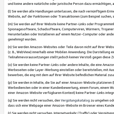
und keine andere natürliche oder juristische Person dazu ermächtigen, a
(l) Sie werden alle Handlungen unterlassen, die nach vernünftigem Erme
Website, auf der Funktionen oder Transaktionen (zum Beispiel suchen, s
(m) Sie werden auf Ihrer Website keine Partner-Links oder Programmin
Spionagesoftware, Schadsoftware, Computerviren, Würmern, Trojaner
Herunterladen oder Installieren auf einem Nutzer-Computer oder ande
genehmigt wurden.
(n) Sie werden Amazon-Websites oder Teile davon nicht auf Ihrer Websi
(z. B., WebView) innerhalb einer Mobilen Anwendung. Die Darstellung ein
Teilnahmevoraussetzungen stellt jedoch keinen Verstoß gegen diese Zif
(o) Sie werden keine Partner-Links oder andere Inhalte, die eine Am
Werbeseiten oder Layer-Werbung einstellen oder bereitstellen, mit Au
bewerben, die eng mit dem auf Ihrer Website befindlichen Material z
(p) Sie werden in Inhalte, die Sie auf einer Amazon-Website platzier
Werbediensten oder in einer Kundenbewertung, einem Forum, einem Wun
einer Amazon-Website verfügbaren Kontext) keine Partner-Links integr
(q) Sie werden nicht versuchen, den
Vergütungskatalog
zu umgehen oder
dass sich eine Webpage einer Amazon-Website im Browser eines Kunden 
(r) Sie werden nicht versuchen, Internetverkehr (Traffic) oder Vergü