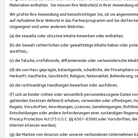
Materialien enthalten. Sie müssen Ihre Website(s) in Ihrer Anwendung ide
Wir prüfen Ihre Anwendung und benachrichtigen Sie, ob sie angenommen
auf Aufnahme Ihrer Website in das Partnerprogramm und Sie dürfen kei
Ungeeignet sind unter anderem Websites:
(a) die sexuelle oder obszöne Inhalte bewerben oder enthalten;
(b) die Gewalt verherrlichen oder gewalttätige Inhalte haben oder pot
anstiften,;
(c) die falsche, irreführende, diffamierende oder verleumderische Inha
(d) die von Hass geprägte, belästigende, schädliche, die Privatsphäre v
Herkunft, Hautfarbe, Geschlecht, Religion, Nationalität, Behinderung, 
(e) die rechtswidrige Handlungen bewerben oder ausführen;
(f) sich an Kinder richten oder wissentlich personenbezogene Daten vo
geltenden Gesetzen definiert) erheben, verwenden oder offenlegen, Vo
Regeln, Vorschriften, Anordnungen, Lizenzen, Genehmigungen, Richtlini
Entscheidungen oder andere Anforderungen einer zuständigen Regierung
Privacy Protection Act (15 U.S.C. §§ 6501-6506) oder Vorschriften, di
Internet erlassen wurden);
(g) die Marken von Amazon oder unseren verbundenen Unternehmen b