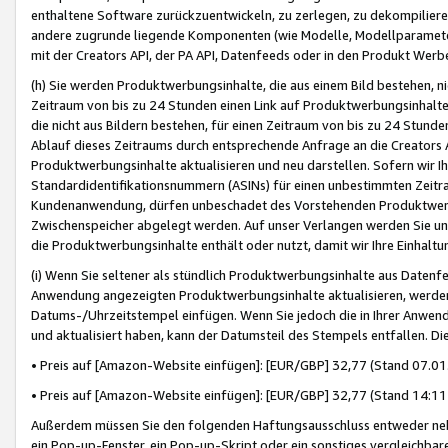
enthaltene Software zurückzuentwickeln, zu zerlegen, zu dekompilier
andere zugrunde liegende Komponenten (wie Modelle, Modellparameter
mit der Creators API, der PA API, Datenfeeds oder in den Produkt Werb
(h) Sie werden Produktwerbungsinhalte, die aus einem Bild bestehen, ni
Zeitraum von bis zu 24 Stunden einen Link auf Produktwerbungsinhalte
die nicht aus Bildern bestehen, für einen Zeitraum von bis zu 24 Stund
Ablauf dieses Zeitraums durch entsprechende Anfrage an die Creators 
Produktwerbungsinhalte aktualisieren und neu darstellen. Sofern wir Ih
Standardidentifikationsnummern (ASINs) für einen unbestimmten Zeitra
Kundenanwendung, dürfen unbeschadet des Vorstehenden Produktwerbu
Zwischenspeicher abgelegt werden. Auf unser Verlangen werden Sie un
die Produktwerbungsinhalte enthält oder nutzt, damit wir Ihre Einhalt
(i) Wenn Sie seltener als stündlich Produktwerbungsinhalte aus Datenfe
Anwendung angezeigten Produktwerbungsinhalte aktualisieren, werden 
Datums-/Uhrzeitstempel einfügen. Wenn Sie jedoch die in Ihrer Anwe
und aktualisiert haben, kann der Datumsteil des Stempels entfallen. Dies
• Preis auf [Amazon-Website einfügen]: [EUR/GBP] 32,77 (Stand 07.01.
• Preis auf [Amazon-Website einfügen]: [EUR/GBP] 32,77 (Stand 14:11 
Außerdem müssen Sie den folgenden Haftungsausschluss entweder neb
ein Pop-up-Fenster, ein Pop-up-Skript oder ein sonstiges vergleichba