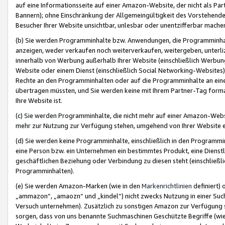
auf eine Informationsseite auf einer Amazon-Website, der nicht als Part
Bannern); ohne Einschränkung der Allgemeingültigkeit des Vorstehende
Besucher Ihrer Website unsichtbar, unlesbar oder unentzifferbar mache
(b) Sie werden Programminhalte bzw. Anwendungen, die Programminhalt
anzeigen, weder verkaufen noch weiterverkaufen, weitergeben, unterli
innerhalb von Werbung außerhalb Ihrer Website (einschließlich Werbun
Website oder einem Dienst (einschließlich Social Networking-Website
Rechte an den Programminhalten oder auf die Programminhalte an eine a
übertragen müssten, und Sie werden keine mit Ihrem Partner-Tag formati
Ihre Website ist.
(c) Sie werden Programminhalte, die nicht mehr auf einer Amazon-Websit
mehr zur Nutzung zur Verfügung stehen, umgehend von Ihrer Website e
(d) Sie werden keine Programminhalte, einschließlich in den Programmin
eine Person bzw. ein Unternehmen ein bestimmtes Produkt, eine Dienstle
geschäftlichen Beziehung oder Verbindung zu diesen steht (einschließli
Programminhalten).
(e) Sie werden Amazon-Marken (wie in den
Markenrichtlinien
definiert) 
„ammazon“, „amaozn“ und „kindel“) nicht zwecks Nutzung in einer Suc
Versuch unternehmen). Zusätzlich zu sonstigen Amazon zur Verfügung 
sorgen, dass von uns benannte Suchmaschinen Geschützte Begriffe (wie 