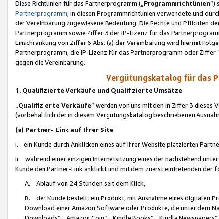
Diese Richtlinien für das Partnerprogramm („
Programmrichtlinien
“)
Partnerprogramm
; in diesen Programmrichtlinien verwendete und durch
der Vereinbarung zugewiesene Bedeutung. Die Rechte und Pflichten de
Partnerprogramm sowie Ziffer 3 der IP-Lizenz für das Partnerprogram
Einschränkung von Ziffer 6 Abs. (a) der Vereinbarung wird hiermit Fol
Partnerprogramm, die IP-Lizenz für das Partnerprogramm oder Ziffer 1
gegen die Vereinbarung.
Vergütungskatalog für das 
1. Qualifizierte Verkäufe und Qualifizierte Umsätze
„
Qualifizierte Verkäufe
“ werden von uns mit den in Ziffer 3 diese
(vorbehaltlich der in diesem Vergütungskatalog beschriebenen Ausnah
(a) Partner- Link auf Ihrer Site
:
i. ein Kunde durch Anklicken eines auf Ihrer Website platzierten Part
ii. während einer einzigen Internetsitzung eines der nachstehend unter (i)
Kunde den Partner-Link anklickt und mit dem zuerst eintretenden der f
A. Ablauf von 24 Stunden seit dem Klick,
B. der Kunde bestellt ein Produkt, mit Ausnahme eines digitalen P
Download einer Amazon Software oder Produkte, die unter dem N
Downloads“, „Amazon Coin“, „Kindle Books“, „Kindle Newspapers“, „