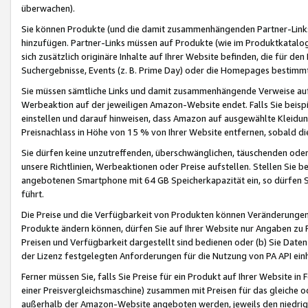
überwachen).
Sie können Produkte (und die damit zusammenhängenden Partner-Links)
hinzufügen. Partner-Links müssen auf Produkte (wie im Produktkatalog de
sich zusätzlich originäre Inhalte auf Ihrer Website befinden, die für 
Suchergebnisse, Events (z. B. Prime Day) oder die Homepages bestimmte
Sie müssen sämtliche Links und damit zusammenhängende Verweise auf z
Werbeaktion auf der jeweiligen Amazon-Website endet. Falls Sie beisp
einstellen und darauf hinweisen, dass Amazon auf ausgewählte Kleidun
Preisnachlass in Höhe von 15 % von Ihrer Website entfernen, sobald di
Sie dürfen keine unzutreffenden, überschwänglichen, täuschenden od
unsere Richtlinien, Werbeaktionen oder Preise aufstellen. Stellen Sie 
angebotenen Smartphone mit 64 GB Speicherkapazität ein, so dürfen S
führt.
Die Preise und die Verfügbarkeit von Produkten können Veränderungen 
Produkte ändern können, dürfen Sie auf Ihrer Website nur Angaben zu P
Preisen und Verfügbarkeit dargestellt sind bedienen oder (b) Sie Daten
der Lizenz festgelegten Anforderungen für die Nutzung von PA API einh
Ferner müssen Sie, falls Sie Preise für ein Produkt auf Ihrer Website in 
einer Preisvergleichsmaschine) zusammen mit Preisen für das gleiche o
außerhalb der Amazon-Website angeboten werden, jeweils den niedrigst