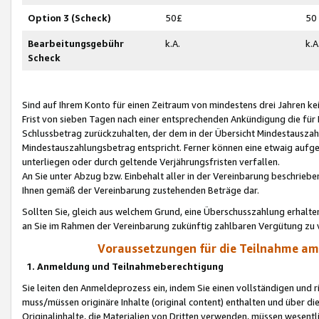
Option 3 (Scheck)
50£
50
Bearbeitungsgebühr
k.A.
k.A
Scheck
Sind auf Ihrem Konto für einen Zeitraum von mindestens drei Jahren kein
Frist von sieben Tagen nach einer entsprechenden Ankündigung die für
Schlussbetrag zurückzuhalten, der dem in der Übersicht Mindestausz
Mindestauszahlungsbetrag entspricht. Ferner können eine etwaig aufg
unterliegen oder durch geltende Verjährungsfristen verfallen.
An Sie unter Abzug bzw. Einbehalt aller in der Vereinbarung beschrieb
Ihnen gemäß der Vereinbarung zustehenden Beträge dar.
Sollten Sie, gleich aus welchem Grund, eine Überschusszahlung erhalte
an Sie im Rahmen der Vereinbarung zukünftig zahlbaren Vergütung zu 
Voraussetzungen für die Teilnahme a
1. Anmeldung und Teilnahmeberechtigung
Sie leiten den Anmeldeprozess ein, indem Sie einen vollständigen und 
muss/müssen originäre Inhalte (original content) enthalten und über d
Originalinhalte, die Materialien von Dritten verwenden, müssen wese