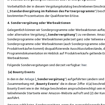
Vorbehaltlich der in diesem Vergütungskatalog beschriebenen Einschr
(„
Standardvergütung im Rahmen des Partnerprogramms
“) besc
bestimmten Prozentsatzes der Qualifizierten Erlöse.
4. Sondervergütung oder Werbeaktionen
Gelegentlich können wir Sonderprogramme oder Werbeaktionen auflegen,
oder alternative Vergütung („
Sondervergütung
”) zu verdienen. Amazo
Sonderprogramme oder Werbeaktionen jederzeit ganz oder teilweise einz
Sonderprogramme oder Werbeaktionen (auch Sonderprogramme oder We
Produktverkäufen kommt) disqualifizierende Ausschlusstatbestände, di
Programmdokumentation im Hinblick auf Produktverkäufe geltende E
Werbeaktionen.
Folgende Sondervergütungen sind derzeit verfügbar:
hier
.
(a) Bounty Events
In den in der
Anlage
(„
Sondervergütung
“) aufgeführten Ländern sind
Zusammenhang mit „
Bounty Events
“ die in dieser Ziffer 4 (a) besch
Bounty Event wie in der Anlage beschrieben anspruchsberechtigt sein mu
teilnehmende Startseite einer Amazon-Website aufruft und (2) der Kun
ausführt.
Amazon zahlt keine Sondervergütung, wenn das zugrundeliegende Boun