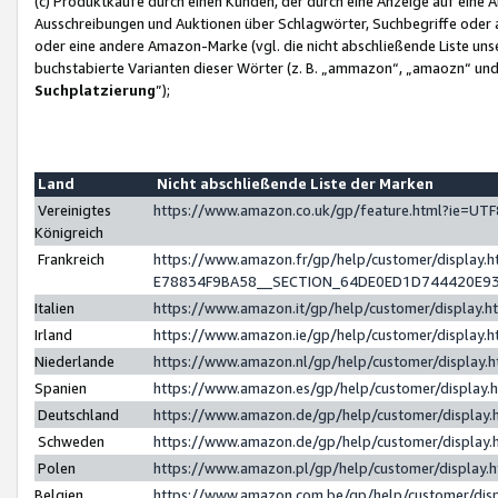
(c) Produktkäufe durch einen Kunden, der durch eine Anzeige auf eine 
Ausschreibungen und Auktionen über Schlagwörter, Suchbegriffe oder 
oder eine andere Amazon-Marke (vgl. die nicht abschließende Liste un
buchstabierte Varianten dieser Wörter (z. B. „ammazon“, „amaozn“ und „
Suchplatzierung
”);
Land
Nicht abschließende Liste der Marken
Vereinigtes
https://www.amazon.co.uk/gp/feature.html?ie=U
Königreich
Frankreich
https://www.amazon.fr/gp/help/customer/displa
E78834F9BA58__SECTION_64DE0ED1D744420E9
Italien
https://www.amazon.it/gp/help/customer/display
Irland
https://www.amazon.ie/gp/help/customer/displa
Niederlande
https://www.amazon.nl/gp/help/customer/display
Spanien
https://www.amazon.es/gp/help/customer/display
Deutschland
https://www.amazon.de/gp/help/customer/displa
Schweden
https://www.amazon.de/gp/help/customer/displa
Polen
https://www.amazon.pl/gp/help/customer/display
Belgien
https://www.amazon.com.be/gp/help/customer/d