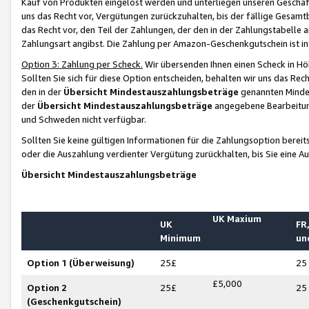
Kauf von Produkten eingelöst werden und unterliegen unseren Geschäf
uns das Recht vor, Vergütungen zurückzuhalten, bis der fällige Gesamt
das Recht vor, den Teil der Zahlungen, der den in der Zahlungstabelle 
Zahlungsart angibst. Die Zahlung per Amazon-Geschenkgutschein ist in
Option 3: Zahlung per Scheck.
Wir übersenden Ihnen einen Scheck in Höh
Sollten Sie sich für diese Option entscheiden, behalten wir uns das Rec
den in der
Übersicht Mindestauszahlungsbeträge
genannten Mindest
der
Übersicht Mindestauszahlungsbeträge
angegebene Bearbeitung
und Schweden nicht verfügbar.
Sollten Sie keine gültigen Informationen für die Zahlungsoption bereit
oder die Auszahlung verdienter Vergütung zurückhalten, bis Sie eine A
Übersicht Mindestauszahlungsbeträge
UK Maxium
UK
FR,
Minimum
un
Option 1 (Überweisung)
25£
25
£5,000
Option 2
25£
25
(Geschenkgutschein)