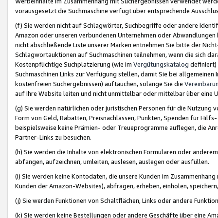
Werbeinhalte im Zusammenhang mit Suchergebnissen verwendet werden,
vorausgesetzt die Suchmaschine verfügt über entsprechende Ausschlu
(f) Sie werden nicht auf Schlagwörter, Suchbegriffe oder andere Ident
Amazon oder unseren verbundenen Unternehmen oder Abwandlungen bzw
nicht abschließende Liste unserer Marken entnehmen Sie bitte der Nich
Schlagwortauktionen auf Suchmaschinen teilnehmen, wenn die sich da
Kostenpflichtige Suchplatzierung (wie im
Vergütungskatalog
definiert
Suchmaschinen Links zur Verfügung stellen, damit Sie bei allgemeinen I
kostenfreien Suchergebnissen) auftauchen, solange Sie die
Vereinbaru
auf Ihre Website leiten und nicht unmittelbar oder mittelbar über eine
(g) Sie werden natürlichen oder juristischen Personen für die Nutzung 
Form von Geld, Rabatten, Preisnachlässen, Punkten, Spenden für Hilfs
beispielsweise keine Prämien- oder Treueprogramme auflegen, die Anrei
Partner-Links zu besuchen.
(h) Sie werden die Inhalte von elektronischen Formularen oder anderem M
abfangen, aufzeichnen, umleiten, auslesen, auslegen oder ausfüllen.
(i) Sie werden keine Kontodaten, die unsere Kunden im Zusammenhang 
Kunden der Amazon-Websites), abfragen, erheben, einholen, speichern,
(j) Sie werden Funktionen von Schaltflächen, Links oder andere Funkti
(k) Sie werden keine Bestellungen oder andere Geschäfte über eine Ama