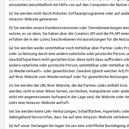
umzuleiten (einschließlich mit Hilfe von auf den Computern der Nutzer i
(s) Sie werden nicht durch Roboter, Softwareprogramme oder auf andere
Amazon-Website generieren.
(t) Sie werden unsere Kundenrezensionen oder Sternebewertungen wed
nutzen, es sei denn, Sie haben über die Creators API und die PA API e
erfüllen die in der Lizenz beschriebenen Voraussetzungen für die Nutzu
(u) Sie werden weder unmittelbar noch mittelbar über Partner-Links P
oder zu Nutzung durch eine andere natürliche oder juristische Person,
Geschäftspartnern nicht gestatten bzw. diese nicht dazu auffordern od
andere natürliche oder juristische Person, unmittelbar oder mittelbar
zu Wiederverkaufs- oder gewerblichen Zwecken (gleich welcher Art) 
auf Ihrer Website zum Wiederverkauf oder für gewerbliche Nutzungen 
(v) Sie werden die URL Ihrer Website, die die Partner-Links enthält b
werden, nicht in einer Weise tarnen, verstecken, manipulieren oder and
nicht mit angemessenem Aufwand in der Lage sind, die Website oder A
Links eine Amazon-Website aufruft.
(w) Sie werden keine Link-Verkürzungen, Schaltflächen, Hyperlinks ode
dahingehend hervorrufen, dass Sie auf eine Amazon-Website verlinken
(x) Auf unser Verlangen hin legen Sie uns eine schriftliche Bestätigung