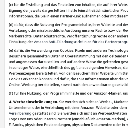
(c) für die Erstellung und das Einstellen von Inhalten, die auf Ihrer We
Eignung der jeweils dargestellten Inhalte (einschließlich sämtlicher 
Informationen, die Sie in einen Partner-Link aufnehmen oder mit diese
(d) dafür, dass die Nutzung der Programminhalte, Ihrer Website und des 
Verletzung oder missbräuchliche Ausübung unserer Rechte bzw. der Recht
Markenrechte, Datenschutzrechte, Veröffentlichungsrechte oder anderer
Einhaltung der
Amazon Anti-Fälschungsrichtlinien für das Partnerpro
(e) dafür, die Verwendung von Cookies, Pixeln und anderen Technologien
Besuchern gesammelten Daten in Übereinstimmung mit den geltenden Ge
und angemessen darzustellen und auf andere Weise die geltenden geset
in sonstiger Weise, einschließlich des ggf. anzuzeigenden Hinweises, d
Werbeanzeigen bereitstellen, von den Besuchern Ihrer Website unmitte
Cookies erkennen können und dafür, dass Sie Informationen über die v
Online-Werbung bereitstellen, soweit nach den anwendbaren gesetzlic
(f) für Ihre Nutzung, der Programminhalte und der Amazon-Marken, u
4. Werbeeinschränkungen.
Sie werden sich nicht an Werbe-, Market
Unternehmen oder in Verbindung mit einer Amazon-Website oder dem Pa
Vereinbarung
gestattet sind. Sie werden sich nicht an Werbeaktivitäten
Logos von uns oder unseren Partnern (einschließlich Amazon-Marken), 
E-Books, physischen Postsendungen, physischen Dokumenten oder in 