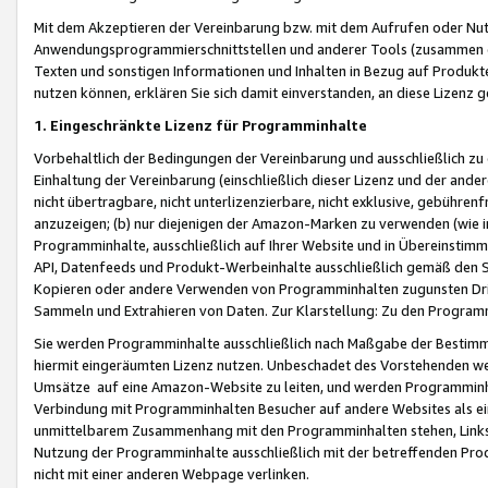
Mit dem Akzeptieren der Vereinbarung bzw. mit dem Aufrufen oder Nutz
Anwendungsprogrammierschnittstellen und anderer Tools (zusammen die
Texten und sonstigen Informationen und Inhalten in Bezug auf Produkte
nutzen können, erklären Sie sich damit einverstanden, an diese Lizenz 
1. Eingeschränkte Lizenz für Programminhalte
Vorbehaltlich der Bedingungen der Vereinbarung und ausschließlich z
Einhaltung der Vereinbarung (einschließlich dieser Lizenz und der ande
nicht übertragbare, nicht unterlizenzierbare, nicht exklusive, gebühren
anzuzeigen; (b) nur diejenigen der Amazon-Marken zu verwenden (wie in 
Programminhalte, ausschließlich auf Ihrer Website und in Übereinstimmu
API, Datenfeeds und Produkt-Werbeinhalte ausschließlich gemäß den Spe
Kopieren oder andere Verwenden von Programminhalten zugunsten Dri
Sammeln und Extrahieren von Daten. Zur Klarstellung: Zu den Program
Sie werden Programminhalte ausschließlich nach Maßgabe der Besti
hiermit eingeräumten Lizenz nutzen. Unbeschadet des Vorstehenden we
Umsätze auf eine Amazon-Website zu leiten, und werden Programminhal
Verbindung mit Programminhalten Besucher auf andere Websites als ein
unmittelbarem Zusammenhang mit den Programminhalten stehen, Links z
Nutzung der Programminhalte ausschließlich mit der betreffenden Pr
nicht mit einer anderen Webpage verlinken.