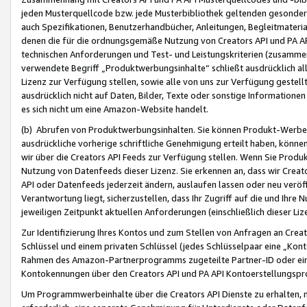
jeden Musterquellcode bzw. jede Musterbibliothek geltenden gesonder
auch Spezifikationen, Benutzerhandbücher, Anleitungen, Begleitmaterial
denen die für die ordnungsgemäße Nutzung von Creators API und PA A
technischen Anforderungen und Test- und Leistungskriterien (zusammen
verwendete Begriff „Produktwerbungsinhalte“ schließt ausdrücklich al
Lizenz zur Verfügung stellen, sowie alle von uns zur Verfügung gestel
ausdrücklich nicht auf Daten, Bilder, Texte oder sonstige Informatione
es sich nicht um eine Amazon-Website handelt.
(b) Abrufen von Produktwerbungsinhalten. Sie können Produkt-Werbein
ausdrückliche vorherige schriftliche Genehmigung erteilt haben, könn
wir über die Creators API Feeds zur Verfügung stellen. Wenn Sie Produk
Nutzung von Datenfeeds dieser Lizenz. Sie erkennen an, dass wir Creat
API oder Datenfeeds jederzeit ändern, auslaufen lassen oder neu veröffe
Verantwortung liegt, sicherzustellen, dass Ihr Zugriff auf die und Ihr
jeweiligen Zeitpunkt aktuellen Anforderungen (einschließlich dieser Liz
Zur Identifizierung Ihres Kontos und zum Stellen von Anfragen an Crea
Schlüssel und einem privaten Schlüssel (jedes Schlüsselpaar eine „Kon
Rahmen des Amazon-Partnerprogramms zugeteilte Partner-ID oder ein
Kontokennungen über den Creators API und PA API Kontoerstellungspro
Um Programmwerbeinhalte über die Creators API Dienste zu erhalten, m