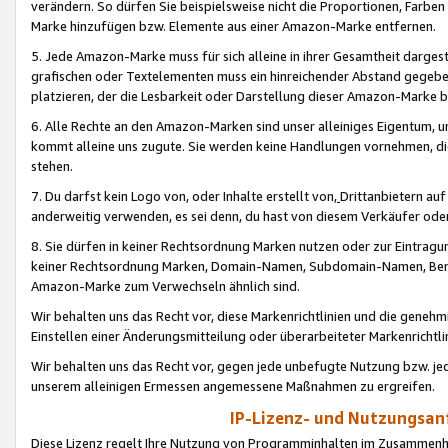
verändern. So dürfen Sie beispielsweise nicht die Proportionen, Farb
Marke hinzufügen bzw. Elemente aus einer Amazon-Marke entfernen.
5. Jede Amazon-Marke muss für sich alleine in ihrer Gesamtheit darge
grafischen oder Textelementen muss ein hinreichender Abstand gegebe
platzieren, der die Lesbarkeit oder Darstellung dieser Amazon-Marke b
6. Alle Rechte an den Amazon-Marken sind unser alleiniges Eigentum, 
kommt alleine uns zugute. Sie werden keine Handlungen vornehmen, 
stehen.
7. Du darfst kein Logo von, oder Inhalte erstellt von,
Drittanbietern au
anderweitig verwenden, es sei denn, du hast von diesem Verkäufer oder
8. Sie dürfen in keiner Rechtsordnung Marken nutzen oder zur Eintragu
keiner Rechtsordnung Marken, Domain-Namen, Subdomain-Namen, Benu
Amazon-Marke zum Verwechseln ähnlich sind.
Wir behalten uns das Recht vor, diese Markenrichtlinien und die gene
Einstellen einer Änderungsmitteilung oder überarbeiteter Markenricht
Wir behalten uns das Recht vor, gegen jede unbefugte Nutzung bzw. jede 
unserem alleinigen Ermessen angemessene Maßnahmen zu ergreifen.
IP-Lizenz- und Nutzungsan
Diese Lizenz regelt Ihre Nutzung von Programminhalten im Zusammen