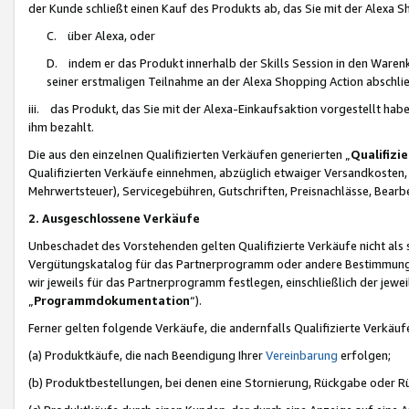
der Kunde schließt einen Kauf des Produkts ab, das Sie mit der Alexa 
C. über Alexa, oder
D. indem er das Produkt innerhalb der Skills Session in den Waren
seiner erstmaligen Teilnahme an der Alexa Shopping Action abschlie
iii. das Produkt, das Sie mit der Alexa-Einkaufsaktion vorgestellt ha
ihm bezahlt.
Die aus den einzelnen Qualifizierten Verkäufen generierten „
Qualifizi
Qualifizierten Verkäufe einnehmen, abzüglich etwaiger Versandkosten
Mehrwertsteuer), Servicegebühren, Gutschriften, Preisnachlässe, Bear
2. Ausgeschlossene Verkäufe
Unbeschadet des Vorstehenden gelten Qualifizierte Verkäufe nicht als
Vergütungskatalog für das Partnerprogramm oder andere Bestimmungen,
wir jeweils für das Partnerprogramm festlegen, einschließlich der jewe
„
Programmdokumentation
“).
Ferner gelten folgende Verkäufe, die andernfalls Qualifizierte Verkä
(a) Produktkäufe, die nach Beendigung Ihrer
Vereinbarung
erfolgen;
(b) Produktbestellungen, bei denen eine Stornierung, Rückgabe oder R