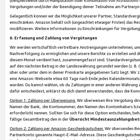
(beispielsweise durch Manipulation oder Kombination von Attributions-
Vergütungen und/oder der Beendigung deiner Teilnahme am Partnerp
Gelegentlich können wir die Möglichkeit unserer Partner, Standardv
einschränken. Amazon behält sich (ungeachtet etwaiger Fristen) das Re
modifizieren. Weitere Informationen zu Einschränkungen für Vergütung
6. Erfassung und Zahlung von Vergütungen
Wir werden wirtschaftlich vertretbare Anstrengungen unternehmen, um 
Nachverfolgung zu ermöglichen und unsere Berichte zu erstellen und di
diesem Monat verdient hast, zusammengefasst sind. Standardvergütung
auf den nächsten Betrag in der Landeswährung gerundet werden (z. B. C
über oder unter dem in deiner Preiskarte angegebenen Satz liegt. Wir
eine Amazon-Webseite etwa 60 Tage nach Ende jedes Kalendermonats, i
wurden. Du kannst wählen, ob du Zahlungen in einer anderen Währung
dafür entscheidest, erklärst du dich damit einverstanden, dass die K
Option 1: Zahlung per Überweisung.
Wir überweisen Ihre Vergütung dir
Namen der Bank, die Kontonummer, den Namen des Kontoinhabers bzw. a
erforderlich) nennen. Sollten Sie sich für diese Option entscheiden, be
fällige Gesamtbetrag den in der
Übersicht Mindestauszahlungsbet
Option 2: Zahlung per Amazon-Geschenkgutschein.
Wir übersenden Ihne
Partnerkonto genannte Haupt-E-Mail-Adresse. Diese Geschenkgutschei