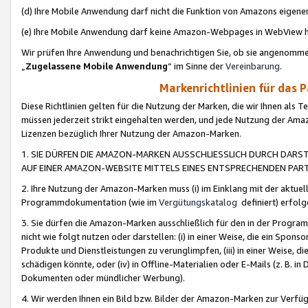
(d) Ihre Mobile Anwendung darf nicht die Funktion von Amazons eige
(e) Ihre Mobile Anwendung darf keine Amazon-Webpages in WebView 
Wir prüfen Ihre Anwendung und benachrichtigen Sie, ob sie angenomm
„
Zugelassene Mobile Anwendung
“ im Sinne der
Vereinbarung
.
Markenrichtlinien für das 
Diese Richtlinien gelten für die Nutzung der Marken, die wir Ihnen als 
müssen jederzeit strikt eingehalten werden, und jede Nutzung der Ama
Lizenzen bezüglich Ihrer Nutzung der Amazon-Marken.
1. SIE DÜRFEN DIE AMAZON-MARKEN AUSSCHLIESSLICH DURCH DARS
AUF EINER AMAZON-WEBSITE MITTELS EINES ENTSPRECHENDEN PART
2. Ihre Nutzung der Amazon-Marken muss (i) im Einklang mit der aktuells
Programmdokumentation (wie im
Vergütungskatalog
definiert) erfolg
3. Sie dürfen die Amazon-Marken ausschließlich für den in der Progr
nicht wie folgt nutzen oder darstellen: (i) in einer Weise, die ein Spo
Produkte und Dienstleistungen zu verunglimpfen, (iii) in einer Weise
schädigen könnte, oder (iv) in Offline-Materialien oder E-Mails (z. B.
Dokumenten oder mündlicher Werbung).
4. Wir werden Ihnen ein Bild bzw. Bilder der Amazon-Marken zur Verfüg