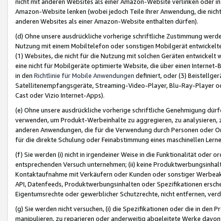
nicht mit anderen Websites als einer Amazon-Website verlinken oder i
Amazon-Website lenken (wobei jedoch Teile Ihrer Anwendung, die nich
anderen Websites als einer Amazon-Website enthalten dürfen).
(d) Ohne unsere ausdrückliche vorherige schriftliche Zustimmung werd
Nutzung mit einem Mobiltelefon oder sonstigen Mobilgerät entwickelt
(1) Websites, die nicht für die Nutzung mit solchen Geräten entwickelt
eine nicht für Mobilgeräte optimierte Website, die über einen Interne
in den
Richtlinie für Mobile Anwendungen
definiert, oder (3) Beistellge
Satellitenempfangsgeräte, Streaming-Video-Player, Blu-Ray-Player ode
Cast oder Vizio Internet-Apps).
(e) Ohne unsere ausdrückliche vorherige schriftliche Genehmigung dürfe
verwenden, um Produkt-Werbeinhalte zu aggregieren, zu analysieren, 
anderen Anwendungen, die für die Verwendung durch Personen oder Or
für die direkte Schulung oder Feinabstimmung eines maschinellen Lern
(f) Sie werden (i) nicht in irgendeiner Weise in die Funktionalität ode
entsprechenden Versuch unternehmen; (ii) keine Produktwerbungsinha
Kontaktaufnahme mit Verkäufern oder Kunden oder sonstiger Werbeaktiv
API, Datenfeeds, Produktwerbungsinhalten oder Spezifikationen erschei
Eigentumsrechte oder gewerblicher Schutzrechte, nicht entfernen, verd
(g) Sie werden nicht versuchen, (i) die Spezifikationen oder die in de
manipulieren, zu reparieren oder anderweitig abgeleitete Werke davon z