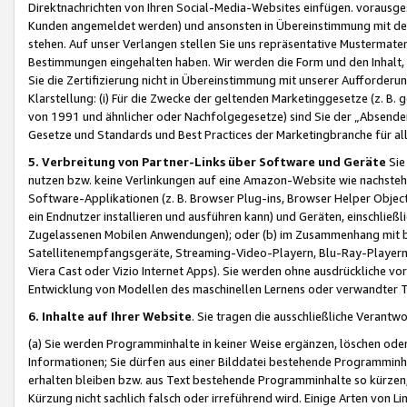
Direktnachrichten von Ihren Social-Media-Websites einfügen. vorausg
Kunden angemeldet werden) und ansonsten in Übereinstimmung mit der
stehen. Auf unser Verlangen stellen Sie uns repräsentative Mustermater
Bestimmungen eingehalten haben. Wir werden die Form und den Inhalt, di
Sie die Zertifizierung nicht in Übereinstimmung mit unserer Aufforderu
Klarstellung: (i) Für die Zwecke der geltenden Marketinggesetze (z. 
von 1991 und ähnlicher oder Nachfolgegesetze) sind Sie der „Absender“ j
Gesetze und Standards und Best Practices der Marketingbranche für 
5. Verbreitung von Partner-Links über Software und Geräte
Sie
nutzen bzw. keine Verlinkungen auf eine Amazon-Website wie nachsteh
Software-Applikationen (z. B. Browser Plug-ins, Browser Helper Objec
ein Endnutzer installieren und ausführen kann) und Geräten, einschlie
Zugelassenen Mobilen Anwendungen); oder (b) im Zusammenhang mit bzw.
Satellitenempfangsgeräte, Streaming-Video-Playern, Blu-Ray-Playern 
Viera Cast oder Vizio Internet Apps). Sie werden ohne ausdrückliche v
Entwicklung von Modellen des maschinellen Lernens oder verwandter 
6. Inhalte auf Ihrer Website
. Sie tragen die ausschließliche Verantwo
(a) Sie werden Programminhalte in keiner Weise ergänzen, löschen oder
Informationen; Sie dürfen aus einer Bilddatei bestehende Programminhal
erhalten bleiben bzw. aus Text bestehende Programminhalte so kürzen, 
Kürzung nicht sachlich falsch oder irreführend wird. Einige Arten von L