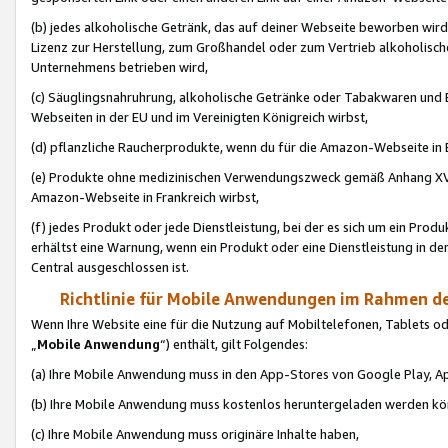
(b) jedes alkoholische Getränk, das auf deiner Webseite beworben wird
Lizenz zur Herstellung, zum Großhandel oder zum Vertrieb alkoholisch
Unternehmens betrieben wird,
(c) Säuglingsnahruhrung, alkoholische Getränke oder Tabakwaren und E
Webseiten in der EU und im Vereinigten Königreich wirbst,
(d) pflanzliche Raucherprodukte, wenn du für die Amazon-Webseite in B
(e) Produkte ohne medizinischen Verwendungszweck gemäß Anhang XVI 
Amazon-Webseite in Frankreich wirbst,
(f) jedes Produkt oder jede Dienstleistung, bei der es sich um ein Prod
erhältst eine Warnung, wenn ein Produkt oder eine Dienstleistung in de
Central ausgeschlossen ist.
Richtlinie für Mobile Anwendungen im Rahmen de
Wenn Ihre Website eine für die Nutzung auf Mobiltelefonen, Tablets 
„
Mobile Anwendung
“) enthält, gilt Folgendes:
(a) Ihre Mobile Anwendung muss in den App-Stores von Google Play, A
(b) Ihre Mobile Anwendung muss kostenlos heruntergeladen werden könn
(c) Ihre Mobile Anwendung muss originäre Inhalte haben,