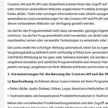
Creators API und PA API oder Datenfeeds können Ihnen den Zugriff auf D
oder mehreren verbundenen Websites angebotenen Produkte ermögliche
Daten, Bilder, Texte oder sonstigen Informationen oder Inhalte zuzugre
anwendbaren Lizenzvereinbarungen für die Creators API und PA API od
diesen verbundenen Websites zur Verfügung gestellt werden.
Sie dürfen den Programminhalt nicht dazu verwenden, geistiges Eigent
verletzen. Sie dürfen Programminhalte nicht verwenden, um direkt ode
maschinelles Lernen oder verwandte Technologien zu entwickeln oder zu
Die Lizenz endet mit sofortiger Wirkung automatisch, wenn Sie zu irg
Vergütungskatalog definiert) nicht rechtzeitig erfüllen bzw. ansonsten
schriftliche Mitteilung an Sie ganz oder teilweise beenden. Sie werden
umgehend einstellen und sämtliche Programminhalte und Amazon-Marke
jeweils verlangt, umgehend von Ihrer Website entfernen und löschen od
2. Voraussetzungen für die Nutzung der Creators API und der P
(a)
Beschreibung
. Im Rahmen dieser Lizenz können wir Ihnen Programmi
• Daten, Bilder, Audio-Dateien, Videos, Logos, Benutzerschnittstellen-
• Textmaterialien, wie beispielsweise Produktinformationen in Textfor
Neben den vorstehenden Produktwerbungsinhalten und dem Zugriff auf 
Zusammenhang mit Creators API und PA API Musterquellcodes und -bibli